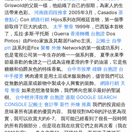
Griswold的父親一樣，他組織了自己的假期，為家人的生
活帶來色彩。
河南路四段推拿
2005年3月，Casados
茶
會點心
Con
網路行銷
Hijos系列在阿根廷首映，第一個季
節取得了巨大的成功。
太平 整骨
1999年，巴西版本首映
了，瓜拉·多斯·平托斯（Guerra
香港轉機 台胞證
Dos
Pintos）由Pinto家族及其鄰居Fialho主演。
記帳士 自學
ptt
該系列是Fox
聚餐 外燴
Network的第一個成功系列，
也是電視公司第一年生存的唯一一個系列賽。 夏季水果季
節最喜歡的食譜之一已成為這種柔滑的李子奶油湯，它是焦
糖糖和伯爵灰色的特殊香氣。
台中市按摩
雄獅 台胞證
台
中手撥燙
烤肉通常是用土豆或米飯裝飾的，儘管我們可以
從無數的蔬菜或穀物中製成令人興奮的裝飾。
網路行銷
天
母 整復
如果您想激發裝飾，我們將向您展示最好的聖誕
樹。
台中輕井澤按摩
台胞證 過期
GOOGLE SEARCH
CONSOLE
記帳士 會計學
新竹 外燴 推薦
我們的投資組合
意味著所有讀者的優質內容。 我發現對IMDB的評估更為現
實，我可以欣賞大約6-7。 我可能已經看到了很長一段時間
的所有四個部分，但是現在我在欣賞它們之前再次看（我在