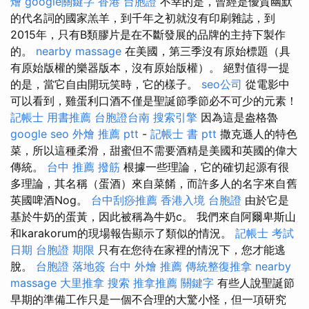
燴
google關鍵字
香港 台胞證
不幸的是，曾經是優質幽默
的代名詞的國家羔羊，到千年之初就沒有印刷雜誌，到
2015年，只有B類膠片是在不斷發展的品牌的主持下製作
的。
nearby massage
在美國，第三季沒有原始標題（具
有原始版權的樂器版本，沒有原始版權）。 絕對值得一提
的是，當它自由開玩笑時，它的樣子。
seo公司
從電影中
可以看到，雞蛋利口酒不僅是聖誕節季節必不可少的元素！
記帳士 用書推薦
台胞證台南
搜索引擎
因為這是盎格魯
google seo
外燴 推薦 ptt
-
記帳士 書 ptt
撒克遜人的特色
菜，所以這種柔滑，甜蜜但不需要酒精是美國和英國的偉大
傳統。
台中 推薦 撥筋
根據一些理論，它的確切起源有很
多理論，其名稱（蛋酒）來自菜餚，而許多人的名字來自舊
英國啤酒Nog。
台中刮痧推薦
香港入境 台胞證
由於它是
基於牛奶的蛋黃，因此被稱為牛奶c。 我們來自阿爾卑斯山
和karakorum的現場報告顯示了類似的情況。
記帳士 考試
日期
台胞證 期限
只有在您待在家裡的情況下，您才能逃
脫。
台胞證 落地簽
台中 外燴 推薦
傳統整復推拿
nearby
massage
大里推拿
搜索
推拿推薦
關鍵字
有些人說聖誕節
早期的準備工作只是一個不合理的大驚小怪，但一項研究