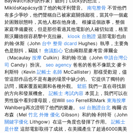
Baywatch系列的作家）聽到了Lucky的想法，
MiklósKapácsy借了他的匈牙利聲音。
南屯整骨
不管他們
有多少爭吵，他們聲稱自己被家庭關係鄙視，當其中一個處
於困難狀態時，其他人都在他身邊。 根據這個故事，整個
家庭準備慶祝，但是那些看過其他電影的人確切知道，格里
斯沃爾德很容易擊中克拉赫。
klook 台胞證
這部電影也由
約翰·休斯（John
台中 整骨 dcard
Hughes）執導，主要角
色是顫抖，竊賊！
會議點心
它由兩顆星麥考雷·庫爾金
（Macaulay
按摩
Culkin）和約翰·坎迪（John
申請台灣公
司
Candy）扮演。
seo agency
爸爸的爸爸不像凱文·麥卡
利斯特（Kevin
記帳士 名師
McCallister）那樣受歡迎，儘
管這部作品也不是有趣的場景中缺少的。 它提供了獨特的
訪問，國家覆蓋範圍和各種外觀。
鬆筋
我們一直在尋找新
的方向和發展機會。
記帳士 考試內容
本質上，我們可以在
男性版中看到壞母親，但Will
seo
Ferrell和Mark
東海按摩
Wahlberg再次證明了他們的樂趣。
ssl
台胞證台北
梅爾·吉
布森（Mel
竹北 外燴
優化
Gibson）和約翰·利特哥（John
關鍵字優化
Lithgow）在這一角度也發揮了作用。
記帳士
是什麼
這部電影取得了成就，在美國產生了超過6000萬美