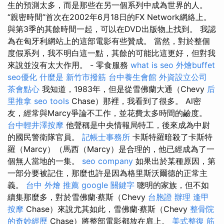
生的預測太多，而是那些在另一個系列中成為世界的人。
“親密時間”首次在2002年6月18日的FX Network網絡上。
與第3季的其餘時間一起，可以在DVD出版物上找到。 我認
為在匈牙利網站上的這部電影有些贊成。 當然，對於整個
度假系列，我不明白這一點，其餘的可能比這更好，但對我
來說並沒有太大作用。 - 零食服務
what is seo
外燴buffet
seo優化
什麼是
新竹市撥筋
台中養生會館
外資設立公司
茶會點心
我知道，1983年，但是從雪佛蘭大通（Chevy
后
里推拿
seo tools
Chase）那裡，我看到了很多。 Al密
友，經常與Marcy爭論不工作，並花費太多時間的鹼度。
台中輕井澤按摩
他聲稱是中央情報局特工，後來成為中尉
的國民警衛隊官員。
記帳士事務所
卡斯特羅暗殺了卡斯特
羅（Marcy）（馬西（Marcy）是合理的，他已經成為了一
個無人當地的一集。
seo company
如果出於某種原因，第
一部分要被記住，那麼也許是因為格里斯沃爾德的正常主
義。
台中 外燴 推薦
google 關鍵字
聰明的家族，但不如
續集那麼多，對於雪佛蘭·蔡斯（Chevy
台胞證 辦理
逢甲
按摩
Chase）來說尤其如此，雪佛蘭·蔡斯（Chevy
整骨院
的奇妙經歷
Chase）將整部電影都放在肩上。
美式整復 筋