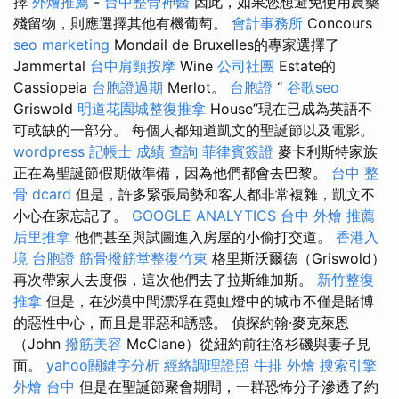
擇
外燴推薦
-
台中整骨神醫
因此，如果您想避免使用農藥
殘留物，則應選擇其他有機葡萄。
會計事務所
Concours
seo marketing
Mondail de Bruxelles的專家選擇了
Jammertal
台中肩頸按摩
Wine
公司社團
Estate的
Cassiopeia
台胞證過期
Merlot。
台胞證
“
谷歌seo
Griswold
明道花園城整復推拿
House”現在已成為英語不
可或缺的一部分。 每個人都知道凱文的聖誕節以及電影。
wordpress
記帳士 成績 查詢
菲律賓簽證
麥卡利斯特家族
正在為聖誕節假期做準備，因為他們都會去巴黎。
台中 整
骨 dcard
但是，許多緊張局勢和客人都非常複雜，凱文不
小心在家忘記了。
GOOGLE ANALYTICS
台中 外燴 推薦
后里推拿
他們甚至與試圖進入房屋的小偷打交道。
香港入
境 台胞證
筋骨撥筋堂整復竹東
格里斯沃爾德（Griswold）
再次帶家人去度假，這次​​他們去了拉斯維加斯。
新竹整復
推拿
但是，在沙漠中間漂浮在霓虹燈中的城市不僅是賭博
的惡性中心，而且是罪惡和誘惑。 偵探約翰·麥克萊恩
（John
撥筋美容
McClane）從紐約前往洛杉磯與妻子見
面。
yahoo關鍵字分析
經絡調理證照
牛排 外燴
搜索引擎
外燴 台中
但是在聖誕節聚會期間，一群恐怖分子滲透了約