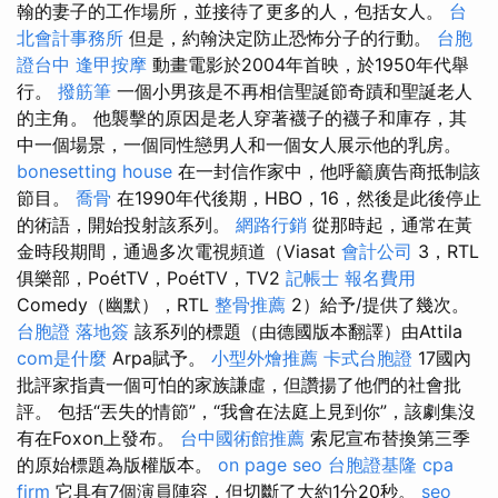
翰的妻子的工作場所，並接待了更多的人，包括女人。
台
北會計事務所
但是，約翰決定防止恐怖分子的行動。
台胞
證台中
逢甲按摩
動畫電影於2004年首映，於1950年代舉
行。
撥筋筆
一個小男孩是不再相信聖誕節奇蹟和聖誕老人​​
的主角。 他襲擊的原因是老人穿著襪子的襪子和庫存，其
中一個場景，一個同性戀男人和一個女人展示他的乳房。
bonesetting house
在一封信作家中，他呼籲廣告商抵制該
節目。
喬骨
在1990年代後期，HBO，16，然後是此後停止
的術語，開始投射該系列。
網路行銷
從那時起，通常在黃
金時段期間，通過多次電視頻道（Viasat
會計公司
3，RTL
俱樂部，PoétTV，PoétTV，TV2
記帳士 報名費用
Comedy（幽默），RTL
整骨推薦
2）給予/提供了幾次。
台胞證 落地簽
該系列的標題（由德國版本翻譯）由Attila
com是什麼
Arpa賦予。
小型外燴推薦
卡式台胞證
17國內
批評家指責一個可怕的家族謙虛，但讚揚了他們的社會批
評。 包括“丟失的情節”，“我會在法庭上見到你”，該劇集沒
有在Foxon上發布。
台中國術館推薦
索尼宣布替換第三季
的原始標題為版權版本。
on page seo
台胞證基隆
cpa
firm
它具有7個演員陣容，但切斷了大約1分20秒。
seo