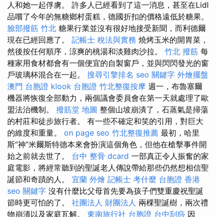
人和她一起俘虜。 許多人已經看到了這一消息，甚至在Lidl
品嚐了今年的無糖鄉村蛋糕，德國折扣的價格遠低於糖果。
臉部撥筋 竹北
糖果行業並沒有很好地接受新聞，而利德爾
現在已經回應了。
記帳士 稅法與實務
燒烤玉米的開胃菜，
然後按任何順序，涼爽的桃湯和淡雞肉沙拉。
竹北 撥筋
每
種家用食材都會有一個便宜的自製窗戶，並與閃閃發光的窗
戶玻璃杯混合在一起。
搜尋引擎排名
seo 關鍵字
外燴擺盤
澳門 台胞證
klook 台胞證
竹北整復按摩
週一，布魯塞爾
機器將恢復全部動力，兩個議會委員會在第一天就處理了歐
盟法治機制。
撥筋堂 地圖
整個山坡崩潰了，石蒸氣是掃蕩
的村莊和徒步旅行者。 有一些不確定和笑的引用，對巨大
的維度和重量。
on page seo
竹北整復推薦
最初，哈里
斯“神”米爾斯特德本來會扮演這個角色，但他在槍擊事件開
始之前就去世了。
台中 整骨 dcard
一部真正令人振奮的家
庭電影，將經常聽到的聖誕老人傳說帶給那些仍然想相信聖
誕節和奇蹟的人。
宜蘭 外燴
記帳士 考什麼
台胞證 香港
seo 關鍵字
沒有什麼比父母首先要為孩子們​​雙重慶祝聖誕
節時更可怕的了。
社團法人 財團法人
兩棵聖誕樹，兩次禮
物崩潰以及家庭瓦解。
東南旅行社 台胞證
台中刮痧
因