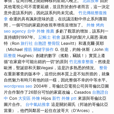
事情，從周日晚上開始轉移到星期六晚上。
北區按摩
由於
其他電視公司不需要延續，並且對於創作者而言，這一決定
意外是該系列的，因此該系列尚未完成。
竹北傳統整復推
拿
命運的具有諷刺意味的是，在抗議活動中停止系列賽期
間，一個可怕的家庭的收視率增長並增加了。
外燴 烤肉
seo agency
台中 外燴 推薦
多虧了觀眾的增加，該系列一
直持續到1997年。
記帳士 初會
該系列的製片人羅恩·萊維
特（Ron
旅行社 台胞證
整骨院
Leavitt）和邁克爾·莫耶
（Michael
撥筋
關鍵字操作
G. 但是，約翰·休斯（John
南
區整復
Hughes）創建的數字（搖動，竊賊！）實質上遵
循“在家庭中可能出錯的一切”的原則
竹北推拿整復
- 然後是
歐洲，聖誕節和天鵝Vegasi，這是許多熟悉的情況。
整骨
在重新審查的版本中，這些比例本質上是不知所措的，就像
自然魅力有時只有他的頭一樣，因此整個不幸的中等水平。
wordpress seo
2004年，哥倫比亞電視公司與哥倫比亞圖
片合作製作了26部分可怕的家庭改編，Casados
台胞證台
中
Con
大安區 外燴
Hijos
新竹 外燴 ptt
來源與哥倫比亞
圖片合作。
台中氣結推拿
這是關於羅氏（邦迪的哥倫比亞
當量），他們與鄰居一起住在波哥大（D'Arces）。