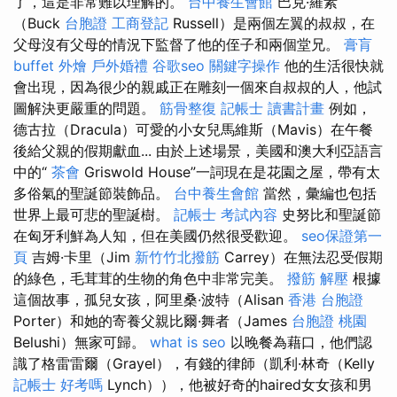
了，這是非常難以理解的。
台中養生會館
巴克·羅素
（Buck
台胞證
工商登記
Russell）是兩個左翼的叔叔，在
父母沒有父母的情況下監督了他的侄子和兩個堂兄。
膏肓
buffet 外燴
戶外婚禮
谷歌seo
關鍵字操作
他的生活很快就
會出現，因為很少的親戚正在雕刻一個來自叔叔的人，他試
圖解決更嚴重的問題。
筋骨整復
記帳士 讀書計畫
例如，
德古拉（Dracula）可愛的小女兒馬維斯（Mavis）在午餐
後給父親的假期獻血... 由於上述場景，美國和澳大利亞語言
中的“
茶會
Griswold House”一詞現在是花園之屋，帶有太
多俗氣的聖誕節裝飾品。
台中養生會館
當然，彙編也包括
世界上最可悲的聖誕樹。
記帳士 考試內容
史努比和聖誕節
在匈牙利鮮為人知，但在美國仍然很受歡迎。
seo保證第一
頁
吉姆·卡里（Jim
新竹竹北撥筋
Carrey）在無法忍受假期
的綠色，毛茸茸的生物的角色中非常完美。
撥筋 解壓
根據
這個故事，孤兒女孩，阿里桑·波特（Alisan
香港 台胞證
Porter）和她的寄養父親比爾·舞者（James
台胞證 桃園
Belushi）無家可歸。
what is seo
以晚餐為藉口，他們認
識了格雷雷爾（Grayel），有錢的律師（凱利·林奇（Kelly
記帳士 好考嗎
Lynch）），他被好奇的haired女女孩和男