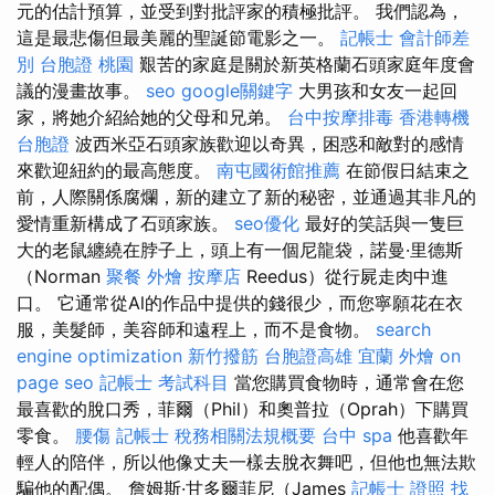
元的估計預算，並受到對批評家的積極批評。 我們認為，
這是最悲傷但最美麗的聖誕節電影之一。
記帳士 會計師差
別
台胞證 桃園
艱苦的家庭是關於新英格蘭石頭家庭年度會
議的漫畫故事。
seo
google關鍵字
大男孩和女友一起回
家，將她介紹給她的父母和兄弟。
台中按摩排毒
香港轉機
台胞證
波西米亞石頭家族歡迎以奇異，困惑和敵對的感情
來歡迎紐約的最高態度。
南屯國術館推薦
在節假日結束之
前，人際關係腐爛，新的建立了新的秘密，並通過其非凡的
愛情重新構成了石頭家族。
seo優化
最好的笑話與一隻巨
大的老鼠纏繞在脖子上，頭上有一個尼龍袋，諾曼·里德斯
（Norman
聚餐 外燴
按摩店
Reedus）從行屍走肉中進
口。 它通常從Al的作品中提供的錢很少，而您寧願花在衣
服，美髮師，美容師和遠程上，而不是食物。
search
engine optimization
新竹撥筋
台胞證高雄
宜蘭 外燴
on
page seo
記帳士 考試科目
當您購買食物時，通常會在您
最喜歡的脫口秀，菲爾（Phil）和奧普拉（Oprah）下購買
零食。
腰傷
記帳士 稅務相關法規概要
台中 spa
他喜歡年
輕人的陪伴，所以他像丈夫一樣去脫衣舞吧，但他也無法欺
騙他的配偶。 詹姆斯·甘多爾菲尼（James
記帳士 證照 找