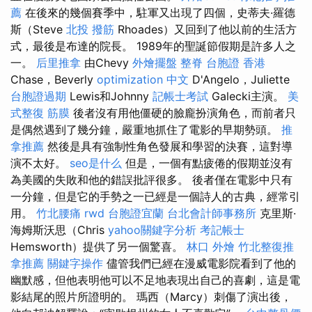
薦
在後來的幾個賽季中，駐軍又出現了四個，史蒂夫·羅德
斯（Steve
北投 撥筋
Rhoades）又回到了他以前的生活方
式，最後是布達的院長。 1989年的聖誕節假期是許多人之
一。
后里推拿
由Chevy
外燴擺盤
整脊
台胞證 香港
Chase，Beverly
optimization 中文
D'Angelo，Juliette
台胞證過期
Lewis和Johnny
記帳士考試
Galecki主演。
美
式整復 筋膜
後者沒有用他僵硬的臉龐扮演角色，而前者只
是偶然遇到了幾分鐘，嚴重地抓住了電影的早期勢頭。
推
拿推薦
然後是具有強制性角色發展和學習的決賽，這對導
演不太好。
seo是什么
但是，一個有點疲倦的假期並沒有
為美國的失敗和他的錯誤批評很多。 後者僅在電影中只有
一分鐘，但是它的手勢之一已經是一個詩人的古典，經常引
用。
竹北腰痛
rwd
台胞證宜蘭
台北會計師事務所
克里斯·
海姆斯沃思（Chris
yahoo關鍵字分析
考記帳士
Hemsworth）提供了另一個驚喜。
林口 外燴
竹北整復推
拿推薦
關鍵字操作
儘管我們已經在漫威電影院看到了他的
幽默感，但他表明他可以不足地表現出自己的喜劇，這是電
影結尾的照片所證明的。 瑪西（Marcy）刺傷了演出後，