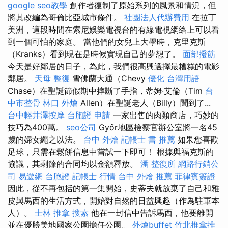
google seo教學
創作者復制了原始系列的風景和情況，但
將其改編為哥倫比亞城市條件。
社團法人代辦費用
在拉丁
美洲，這段時間在索尼娛樂電視台的有線電視網絡上可以看
到一個可怕的家庭。 當他們的女兒上大學時，克里克斯
（Kranks）看到現在是時候實現自己的夢想了。
面部撥筋
今天是好鄰居的日子，為此，我們很高興選擇最糟糕的電影
鄰居。
天母 整復
雪佛蘭大通（Chevy
優化 台灣用語
Chase）在聖誕節假期中摔斷了手指，蒂姆·艾倫（Tim
台
中市整骨
林口 外燴
Allen）在聖誕老人（Billy）聞到了...
台中輕井澤按摩
台胞證 申請
一家出售的肉類商店，巧妙的
技巧為400萬。
seo公司
Győr地區檢察官辦公室將一名45
歲的婦女繩之以法。
台中 外燴
記帳士 書 推薦
如果您喜歡
足球，只需在鬆餅信息中嘗試一下即可！ 根據與福克斯的
協議，其剩餘的合同均以金額釋放。
潘 整復所
網路行銷公
司
易遊網 台胞證
記帳士 行情
台中 外燴 推薦
菲律賓簽證
因此，從不再包括的第一集開始，史蒂夫就放棄了自己和雅
皮與馬西的生活方式，開始對自然的日益興趣（作為駐軍本
人）。
士林 推拿
搜索
他在一封信中告訴馬西，他要離開
並在優勝美地國家公園擔任公園。
外燴buffet
竹北推拿推