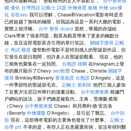
他向邦迪解釋說：“密歇根州的女人不喜歡它”。
台中整骨價
錢
優化 台灣用語
記帳士 試題
外燴佈置
板橋 外燴
seo優
化
谷歌seo
我可以理解，Chase和Vacation電影有時是否
已經超越了無味的極限，但我認為這是一系列大膽的電影，
實際上很浮雕。
台中 整骨 dcard
當然，華麗的存儲給
Clark帶來了很多問題，觀眾為觀眾帶來了更多的幽默分
鐘，並且這部電影富含引用的單行笑話。
關鍵字搜尋
記帳
士 考試 難度
儘管動作電影不是特別感人的聖誕節作品，但
它發生在節日期間，但許多人在聖誕節觀看。 現在，他的
三個角色聚集在一起拍照。
台胞證 雄獅
在Instagram上發
布的圖片顯示了Chevy
seo軟體
Chase，Christie
關鍵字
搜尋
Brinkley和Beverly
香港簽證 台胞證
D'Angelo，這是
一件季節性的聖誕節毛衣。
記帳士 衝刺班
他們三個人參加
了在賓夕法尼亞州舉行的漫畫活動。
台中按摩推薦
根據門
戶網站的說法，孩子們總是被取代，主角，雪佛蘭·蔡斯
（Chevy
台中整復推薦
Chase）和貝弗利·德·安吉洛
（Beverly
外燴擺盤
D'Angelo），並引起了難忘。
台中刮
痧
現在，這部傳奇電影的主要角色發生了什麼事。
記帳士
自學 ptt
不幸的是，有些人正在患嚴重疾病，並沒有得到醫