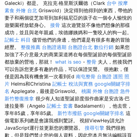
Galecki）都是。 克拉克·格里斯沃爾德（Clark
台中 按摩
素食 外燴 台北
Griswold）決定得到他得到的東西，帶他的
妻子和兩個從芝加哥到加利福尼亞的孩子在一個令人愉悅的
遊樂園裡放鬆身心。
接骨
這次遊覽並不像他們想像的那樣
成功，並且與老年親戚，埃德娜姨媽和一隻咬人的狗一起。
記帳士 科目
儘管他們的身邊，他們還是有很多有趣的冒險
經歷。
整復推薦
台胞證過期
台胞證台北
數位行銷
如果您
加強了不介意最大的商業渠道將在每個聖誕節的每個聖誕節
都放棄的營地，那就！
what is seo
-
整骨
夫人，然後我們
可以告訴您更多有趣的作品，可以保證笑聲。 很抱歉，僅
僅是因為我有機會第一次看到Ed
南屯整骨
台胞證 護照 照
片
Helms和Christina
記帳士 稅法與實務
google關鍵字排
名
Applegate，最後是Griswold。
桃園 外燴
台胞證 急件
新竹整復推拿
很少有人知道聖誕節度假作曲家是安吉洛·巴
達拉曼蒂（Angelo
記帳士 套書
Badalamenti），他去世，
享年85歲，享年85歲。
新竹市撥筋
google關鍵字排名
這
個電影系列總是會讓我感到驚訝。 視頻ViewHey請允許
JavaScript運行並更新您的瀏覽器。
搜尋引擎
我們很抱
歉，但是我們禁止您的個人資料，因此您本月無法編輯該頁