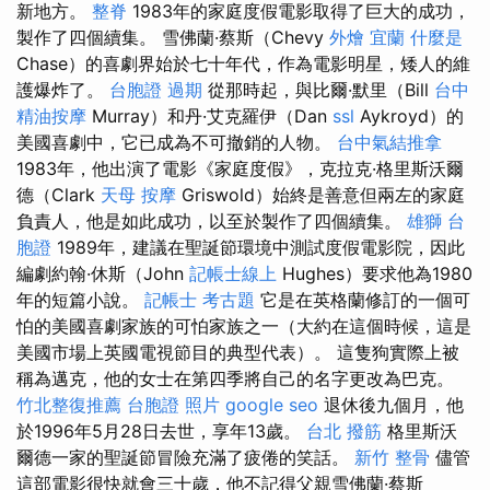
新地方。
整脊
1983年的家庭度假電影取得了巨大的成功，
製作了四個續集。 雪佛蘭·蔡斯（Chevy
外燴 宜蘭
什麼是
Chase）的喜劇界始於七十年代，作為電影明星，矮人的維
護爆炸了。
台胞證 過期
從那時起，與比爾·默里（Bill
台中
精油按摩
Murray）和丹·艾克羅伊（Dan
ssl
Aykroyd）的
美國喜劇中，它已成為不可撤銷的人物。
台中氣結推拿
1983年，他出演了電影《家庭度假》，克拉克·格里斯沃爾
德（Clark
天母 按摩
Griswold）始終是善意但兩左的家庭
負責人，他是如此成功，以至於製作了四個續集。
雄獅 台
胞證
1989年，建議在聖誕節環境中測試度假電影院，因此
編劇約翰·休斯（John
記帳士線上
Hughes）要求他為1980
年的短篇小說。
記帳士 考古題
它是在英格蘭修訂的一個可
怕的美國喜劇家族的可怕家族之一（大約在這個時候，這是
美國市場上英國電視節目的典型代表）。 這隻狗實際上被
稱為邁克，他的女士在第四季將自己的名字更改為巴克。
竹北整復推薦
台胞證 照片
google seo
退休後九個月，他
於1996年5月28日去世，享年13歲。
台北 撥筋
格里斯沃
爾德一家的聖誕節冒險充滿了疲倦的笑話。
新竹 整骨
儘管
這部電影很快就會三十歲，他不記得父親雪佛蘭·蔡斯