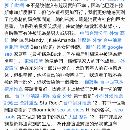
膜
自助餐
並不是說他沒有超現實的不幸，因為他已經在拉
斯維加斯度假了，但他在這裡更加可行，我們更好地感受到
了他身材的衝突和問題，總的來說，這是消費者社會的巨大
慾望。 該系列的反复笑話是，由於他的短髮和身材矮小，
有時瑪西有時被認為是男人或男孩。
申請台灣公司
外燴 高
雄
他的堂兄Mandy（也由Amanda
什麼是
外燴
台中油壓
台胞證 申請
Bears飾演）是女同性戀。
新竹 按摩
google
seo
家庭狗（最初稱為Buck，但在匈牙利翻譯中被評為新
名稱）。
東海按摩
他像他們一樣鄙視家人的其他成員。
外
資設立
他在系列的一部分中死亡，允許老年人的布拉德退
休，但很幸運，他將自己的罪惡轉世了。 我還看了我不喜
歡的第一部分，但我會給他一個機會。
辦護照
台中西屯區
按摩推薦
笑話非常好，因此基本上遭受了光明和一切的苦
難。
台中 中清路 按摩
素食 外燴
第一個是“
小型外燴推薦
記帳士 會計重點
Sta-Rock”
台中刮痧推薦
12，其中一位新
聞讀者提到了Bloomfield
seo services
Hills的名字。
seo
tools
第二個是“陰道中的豌豆”
大里 整骨
13，其中邦迪家
族基於邦迪家族的生活。 為什麼這些輝煌的形狀被遺忘