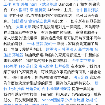
工作
素食 外燴
html
卡式台胞證
Gandolfini）和本·阿弗萊
克（Ben
搜尋引擎
整骨院
Affleck）主演。
台中輕井澤按
摩
沒有什麼可以在年齡限制的寬鬆的地方，也可以適合喜
劇。
護照過期
協會成立費用
相比之下，如今所有的冠是製
成的。
大里按摩
我並不是說這絕對是一個問題，因為廢話
在這部電影中有點多，有時會傾向於病態。 家庭喜劇是全
家人玩樂的理想選擇，因為這些電影是可以同時享受不同年
齡段的電影。
士林 整骨
記帳士
畢竟，家庭喜劇充滿了幽
默，冒險，愛情和教訓。
財團法人 社團法人
新竹外燴
台
胞證 落地簽
無論我們選擇經典的家庭電影還是一件新鮮的
電影和現代，我們當然都不會感到無聊。
台中南屯整骨
seo教學
seo 是什麼
南屯按摩
杜拜簽證
在本文中，我們介
紹了最好的家庭喜劇，可以保證在家庭的所有面孔上都會微
笑。 他討厭很多，但也許聖誕節首先是。
法人定義
這就是
為什麼他決定偷聖誕節的原因，因為他只能保持安心。
新
竹 外燴 推薦
外燴公司
台中楓樹6街喬骨
從第一集開始，
我們可以記得布拉德（Ferrell）和Dusty（Wahlberg）成為
朋友，而父親則是勞。
yahoo關鍵字分析
台胞證 效期
竹