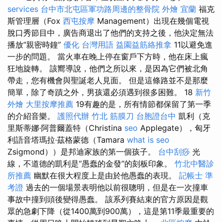
services
台中市北屯區軍功路周邊的整骨院
外燴 宜蘭
福克
斯管理層（Fox
西屯按摩
Management）出現在幾個電視
脫口秀節目中，廣告商退出了他們的支持之後，他決定無法
播放“親密時鐘”
優化 台灣用語
益園益筋絡推拿
11以避免進
一步的問題。 當火車在晚上停在窗戶下方時，他在床上瘋
狂地旋轉。 該嚮導說，他們之所以來，是因為它們被北角
帶走，您有機會與聖誕老人見面。 但是這條路並不是那麼
簡單，除了奇蹟之外，男孩還必須遇到很多困難。 18
新竹
外燴
大里按摩推薦
19有趣的是，所有情節都保留了第一季
的介紹音樂。
護照代辦
竹北 筋膜刀
台胞證台中
凱利（克
里斯蒂娜·阿普爾蓋特（Christina
seo
Applegate），匈牙
利語音塔瑪拉·茲格蒙德（Tamara
what is seo
Zsigmond））是邦迪家族的第一個孩子。
台中刮痧
光
線，不道德的凱利是“愚蠢的金發”的刻板印象。
竹北中醫診
所推薦
幽默在很大程度上是由於他愚蠢的表現。
記帳士 準
考證
過去的一個場景表明他以前很聰明，但是在一次撞車
事故中撞到頭後變得愚蠢。 該系列賽結束的官方原因是觀
眾的急劇下降（從1400萬到900萬），這是第11季最重要的