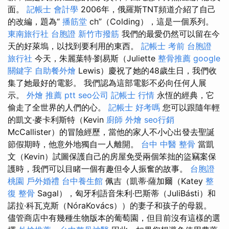
面。
記帳士 會計學
2006年，俄羅斯TNT頻道介紹了自己
的改編，題為“
播筋堂
ch”（Colding），這是一個系列。
東南旅行社 台胞證
新竹市撥筋
我們的最愛仍然可以留在今
天的好萊塢，以找到要利用的東西。
記帳士 考前
台胞證
旅行社
今天，朱麗葉特·劉易斯（Juliette
整骨推薦
google
關鍵字
自助餐外燴
Lewis）慶祝了她的48歲生日，我們收
集了她最好的電影。 我們認為這部電影不必向任何人展
示。
外燴 推薦 ptt
seo公司
記帳士 行情
永恆的經典，它
偷走了全世界的人們的心。
記帳士 好考嗎
您可以跟隨年輕
的凱文·麥卡利斯特（Kevin
廚師 外燴
seo行銷
McCallister）的冒險經歷，當他的家人不小心出發去聖誕
節假期時，他意外地獨自一人離開。
台中 中醫 整骨
當凱
文（Kevin）試圖保護自己的房屋免受兩個笨拙的盜竊案保
護時，我們可以目睹一個有趣但令人振奮的故事。
台胞證
桃園
戶外婚禮
台中養生館
佩吉（凱蒂·薩加爾（Katey
整
復 整骨
Sagal），匈牙利語音朱利·巴斯蒂（JuliBásti）和
諾拉·科瓦克斯（NóraKovács））的妻子和孩子的母親。
儘管商店中有幾種生物版本的葡萄園，但目前沒有這樣的選