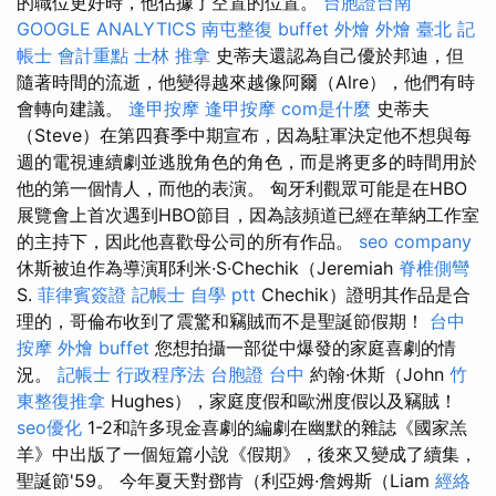
的職位更好時，他佔據了空置的位置。
台胞證台南
GOOGLE ANALYTICS
南屯整復
buffet 外燴
外燴 臺北
記
帳士 會計重點
士林 推拿
史蒂夫還認為自己優於邦迪，但
隨著時間的流逝，他變得越來越像阿爾（Alre），他們有時
會轉向建議。
逢甲按摩
逢甲按摩
com是什麼
史蒂夫
（Steve）在第四賽季中期宣布，因為駐軍決定他不想與每
週的電視連續劇並逃脫角色的角色，而是將更多的時間用於
他的第一個情人，而他的表演。 匈牙利觀眾可能是在HBO
展覽會上首次遇到HBO節目，因為該頻道已經在華納工作室
的主持下，因此他喜歡母公司的所有作品。
seo company
休斯被迫作為導演耶利米·S·Chechik（Jeremiah
脊椎側彎
S.
菲律賓簽證
記帳士 自學 ptt
Chechik）證明其作品是合
理的，哥倫布收到了震驚和竊賊而不是聖誕節假期！
台中
按摩
外燴 buffet
您想拍攝一部從中爆發的家庭喜劇的情
況。
記帳士 行政程序法
台胞證 台中
約翰·休斯（John
竹
東整復推拿
Hughes），家庭度假和歐洲度假以及竊賊！
seo優化
1-2和許多現金喜劇的編劇在幽默的雜誌《國家羔
羊》中出版了一個短篇小說《假期》，後來又變成了續集，
聖誕節'59。 今年夏天對鄧肯（利亞姆·詹姆斯（Liam
經絡