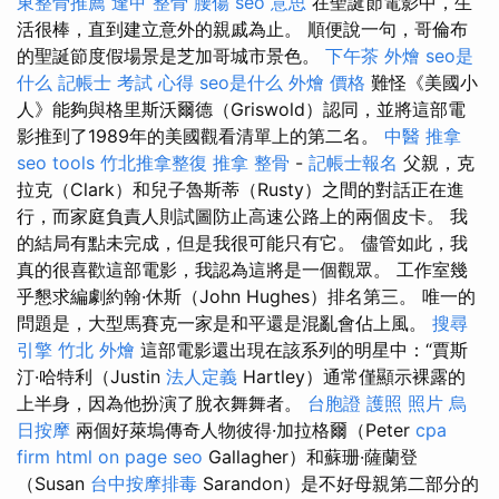
東整骨推薦
逢甲 整骨
腰傷
seo 意思
在聖誕節電影中，生
活很棒，直到建立意外的親戚為止。 順便說一句，哥倫布
的聖誕節度假場景是芝加哥城市景色。
下午茶 外燴
seo是
什么
記帳士 考試 心得
seo是什么
外燴 價格
難怪《美國小
人》能夠與格里斯沃爾德（Griswold）認同，並將這部電
影推到了1989年的美國觀看清單上的第二名。
中醫 推拿
seo tools
竹北推拿整復
推拿 整骨
-
記帳士報名
父親，克
拉克（Clark）和兒子魯斯蒂（Rusty）之間的對話正在進
行，而家庭負責人則試圖防止高速公路上的兩個皮卡。 我
的結局有點未完成，但是我很可能只有它。 儘管如此，我
真的很喜歡這部電影，我認為這將是一個觀眾。 工作室幾
乎懇求編劇約翰·休斯（John Hughes）排名第三。 唯一的
問題是，大型馬賽克一家是和平還是混亂會佔上風。
搜尋
引擎
竹北 外燴
這部電影還出現在該系列的明星中：“賈斯
汀·哈特利（Justin
法人定義
Hartley）通常僅顯示裸露的
上半身，因為他扮演了脫衣舞舞者。
台胞證 護照 照片
烏
日按摩
兩個好萊塢傳奇人物彼得·加拉格爾（Peter
cpa
firm
html
on page seo
Gallagher）和蘇珊·薩蘭登
（Susan
台中按摩排毒
Sarandon）是不好母親第二部分的