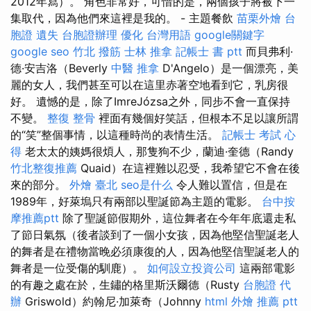
2012年寫）。 角色非常好，可惜的是，兩個孩子將被下一
集取代，因為他們來這裡是我的。 - 主題餐飲
苗栗外燴
台
胞證 遺失
台胞證辦理
優化 台灣用語
google關鍵字
google seo
竹北 撥筋
士林 推拿
記帳士 書 ptt
而貝弗利·
德·安吉洛（Beverly
中醫 推拿
D'Angelo）是一個漂亮，美
麗的女人，我們甚至可以在這里赤著空地看到它，乳房很
好。 遺憾的是，除了ImreJózsa之外，同步不會一直保持
不變。
整復 整骨
裡面有幾個好笑話，但根本不足以讓所謂
的“笑”整個事情，以這種時尚的表情生活。
記帳士 考試 心
得
老太太的姨媽很煩人，那隻狗不少，蘭迪·奎德（Randy
竹北整復推薦
Quaid）在這裡難以忍受，我希望它不會在後
來的部分。
外燴 臺北
seo是什么
令人難以置信，但是在
1989年，好萊塢只有兩部以聖誕節為主題的電影。
台中按
摩推薦ptt
除了聖誕節假期外，這位舞者在今年年底還走私
了節日氣氛（後者談到了一個小女孩，因為他堅信聖誕老人
的舞者是在禮物當晚必須康復的人，因為他堅信聖誕老人的
舞者是一位受傷的馴鹿）。
如何設立投資公司
這兩部電影
的有趣之處在於，生鏽的格里斯沃爾德（Rusty
台胞證 代
辦
Griswold）約翰尼·加萊奇（Johnny
html
外燴 推薦 ptt