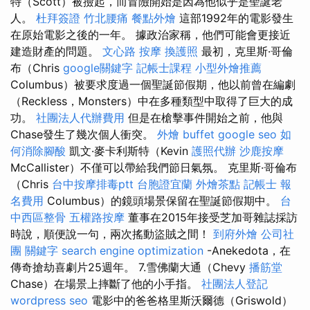
特（Scott）被撿起，而冒險開始是因為他似乎是聖誕老
人。
杜拜簽證
竹北腰痛
餐點外燴
這部1992年的電影發生
在原始電影之後的一年。 據政治家稱，他們可能會更接近
建造財產的問題。
文心路 按摩
換護照
最初，克里斯·哥倫
布（Chris
google關鍵字
記帳士課程
小型外燴推薦
Columbus）被要求度過一個聖誕節假期，他以前曾在編劇
（Reckless，Monsters）中在多種類型中取得了巨大的成
功。
社團法人代辦費用
但是在槍擊事件開始之前，他與
Chase發生了幾次個人衝突。
外燴 buffet
google seo
如
何消除腳酸
凱文·麥卡利斯特（Kevin
護照代辦
沙鹿按摩
McCallister）不僅可以帶給我們節日氣氛。 克里斯·哥倫布
（Chris
台中按摩排毒ptt
台胞證宜蘭
外燴茶點
記帳士 報
名費用
Columbus）的鏡頭場景保留在聖誕節假期中。
台
中西區整骨
五權路按摩
董事在2015年接受芝加哥雜誌採訪
時說，順便說一句，兩次搖動盜賊之間！
到府外燴
公司社
團
關鍵字
search engine optimization
-Anekedota，在
傳奇搶劫喜劇片25週年。 7.雪佛蘭大通（Chevy
播筋堂
Chase）在場景上摔斷了他的小手指。
社團法人登記
wordpress seo
電影中的爸爸格里斯沃爾德（Griswold）