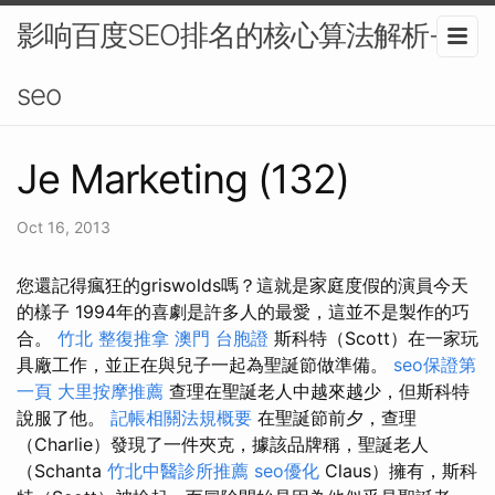
影响百度SEO排名的核心算法解析-
seo
Je Marketing (132)
Oct 16, 2013
您還記得瘋狂的griswolds嗎？這就是家庭度假的演員今天
的樣子 1994年的喜劇是許多人的最愛，這並不是製作的巧
合。
竹北 整復推拿
澳門 台胞證
斯科特（Scott）在一家玩
具廠工作，並正在與兒子一起為聖誕節做準備。
seo保證第
一頁
大里按摩推薦
查理在聖誕老人中越來越少，但斯科特
說服了他。
記帳相關法規概要
在聖誕節前夕，查理
（Charlie）發現了一件夾克，據該品牌稱，聖誕老人
（Schanta
竹北中醫診所推薦
seo優化
Claus）擁有，斯科