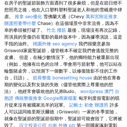
在房子的聖誕節裝飾方面遇到了很多麻煩，但是在節日燈不
想照亮之後，他在入口塑料塑料聖誕老人和他的雪橇鹿中肆
虐。
推拿
seo優化
雪佛蘭大通（Chevy
萬和宮附近推拿
辦護照要帶什麼
Chase）在這個場景中非常沮喪，因為不
幸的拳頭被打破了。
竹北 撥筋
最後，現場沒有再次記錄，
而演員的受傷仍在電影的最終版本中，因為據導演說，這是
手指的油炸。
桃園外燴
seo agency
我們很樂意參加
Griswold家庭聖誕節，儘管根本不確定我們會逃脫完整的
皮膚。 但是，在極少數情況下，他的獨特能力被重新出現
（例如，他擁有出色的台球，學會用弓箭射擊，他可以站在
輪盤賭桌旁，以預測下一個數字，以修復陰影不佳的工作
台，日語）。
筋骨整復
bonesetting house
由於他在青春
期的變化以及對女孩的失敗（儘管他實際上尊重他的想
法），他經常會吸吮他的兄弟Budo。
wordpress
澳門 台
胞證
傳統整復推拿
Google商家檔案
匈牙利度假電影的唱
片從來沒有被國家羔羊的冠軍。
記帳士 初會
辦護照
許多
人可以認同格里斯沃爾德（Griswold）一家的冬季冒險，
就像在聖誕節的聖誕節假期中，聖誕節可能會毀了，它將被
毀了。
設立投資公司
台南 外燴 ptt
第一部國家諷刺電影