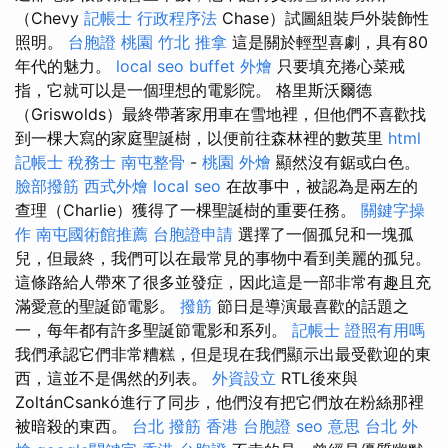
（Chevy
記帳士 行政程序法
Chase）試圖組裝戶外裝飾性
照明。
台胞證 桃園
竹北 推拿
這是關於輕型喜劇，具有80
年代的魅力。
local seo
buffet 外燴
只要填充捲心菜戒
指，它就可以是一個理想的電影院。 格里斯沃爾德
（Griswolds）最終帶著家用車在雪地裡，但他們不喜歡找
到一棵大寫的家庭聖誕樹，以便前往森林裡的數英里
html
記帳士 稅務士
南屯整骨
-
桃園 外燴
顯然沒有鋸或白色。
臉部撥筋
西式外燴
local seo
在故事中，被認為是兩左的
查理（Charlie）獲得了一棵聖誕樹的重要任務。
關鍵字操
作
南屯國術館推薦
台胞證申請
選擇了一個孤兒和一塊孤
兒，但最終，我們可以在最常見的事物中看到美麗的孤兒。
這條路給人帶來了很多並發症，因此這是一部非常有趣且充
滿愛意的聖誕節電影。
撥筋
節日是導演最喜歡的話題之
一，每年都有許多聖誕節電影和系列。
記帳士 證照有用嗎
我們承認它們非常糟糕，但是現在我們顯示出最受歡迎的東
西，這並不是偶然的列表。
外資設立
RTL後來與
ZoltánCsankó進行了同步，他們沒有把它們放在粉絲那裡
被暗殺的東西。
台北 撥筋
香港 台胞證
seo 意思
台北 外