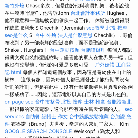
新竹外燴
Chase多次，但是由於他與演員打架，後者說他
在午餐時“骯髒”，他告訴John
台北會計事務所
Hughes，
他不願意和一個無裁切的傢伙一起工作。 休斯被迫獲得製
作總監耶利米·S·Chechik（Jeremiah
seo教學
北投 按摩
seo是什么
S.
台中 外燴
法人是什麼意思
Chechik），哥倫
布收到了另一部崇拜的聖誕喜劇，而不是聖誕節假期，
Shake，Hurglars！
台中運動按摩
台胞證辦理
每個人都記
得凱文獨自裝飾聖誕樹時，儘管他的家人在世界另一端，但
他沒有改變他，但他的可愛是多麼可愛。
戶外婚禮
工商登
記
html
每個人都知道這個故事，因為這是關於住在山上的
樹林。 這很有趣，因為每個人都已經發生了旅行期間沒有
計劃的計劃，但是在此中，沒有什麼能像罕見且異常的案例
一樣成功了……因此，這部電影以其自己的方式是出色的。
on page seo
台中市整骨
北投 按摩
士林 推拿
台胞證新北
一部很棒的家庭電影，適合那些有時在當天懷舊的人。
seo
services
自助餐
記帳士 作文
台中筋膜放鬆推薦
台胞證 急
件
布魯諾（Bruno）去世後，幸運的人來到了家人。 Kim
GOOGLE SEARCH CONSOLE
Weiskopf（猶太人和