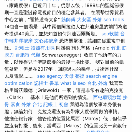
（家庭度假）已近四十年，從那以後，1989年的聖誕節假
期一直是聖誕節電視節目的穩定參與者。 在襲擊世界貿易
中心之前，“關於道奇太多”
筋師傅
大安區 外燴
seo tools
14包含一個場景，其中兩個阿拉伯人在邦迪房屋的前門為道
奇提供40美元，並想知道如何到達西爾斯塔。
seo軟體
台
中輕井澤按摩
文心路按摩
恐怖襲擊後，該細節從重複中刪
除。
記帳士 證照有用嗎
阿諾德·施瓦辛格（Arnold
竹北 筋
膜刀
台胞證 代辦
Schwarzenegger）收集了他所有的力
量，以獲得兒子聖誕節要的最後一場比賽。 我對目前的毫
無疑問，但是在2017年，回顧過去的幾年，技術是什麼，
以及電影……。
seo agency
天母 整復
search engine
optimization
記帳士 書單
what is seo
台北 外燴
我喜歡
格里斯沃爾德（Griswold）一家，這是非常有趣的克拉克
（Clark），基本上是他們所遇到的情況。
西屯肩頸放鬆
接
骨
素食 外燴 台北
記帳士 初會
我認為這個故事本身很有
趣，無論如何，克拉克還沒有為帶家人度假而做的事情。
他擔任銀行家，儘管他的位置比馬西（Marcy）低，但似乎
並沒有打擾，後來，當瑪西（Marcy）的位置比另一家銀行