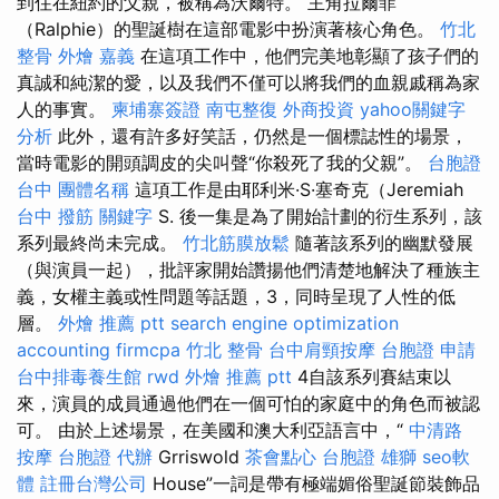
到住在紐約的父親，被稱為沃爾特。 主角拉爾菲
（Ralphie）的聖誕樹在這部電影中扮演著核心角色。
竹北
整骨
外燴 嘉義
在這項工作中，他們完美地彰顯了孩子們的
真誠和純潔的愛，以及我們不僅可以將我們的血親戚稱為家
人的事實。
柬埔寨簽證
南屯整復
外商投資
yahoo關鍵字
分析
此外，還有許多好笑話，仍然是一個標誌性的場景，
當時電影的開頭調皮的尖叫聲“你殺死了我的父親”。
台胞證
台中
團體名稱
這項工作是由耶利米·S·塞奇克（Jeremiah
台中 撥筋
關鍵字
S. 後一集是為了開始計劃的衍生系列，該
系列最終尚未完成。
竹北筋膜放鬆
隨著該系列的幽默發展
（與演員一起），批評家開始讚揚他們清楚地解決了種族主
義，女權主義或性問題等話題，3，同時呈現了人性的低
層。
外燴 推薦 ptt
search engine optimization
accounting firmcpa
竹北 整骨
台中肩頸按摩
台胞證 申請
台中排毒養生館
rwd
外燴 推薦 ptt
4自該系列賽結束以
來，演員的成員通過他們在一個可怕的家庭中的角色而被認
可。 由於上述場景，在美國和澳大利亞語言中，“
中清路
按摩
台胞證 代辦
Grriswold
茶會點心
台胞證 雄獅
seo軟
體
註冊台灣公司
House”一詞是帶有極端媚俗聖誕節裝飾品