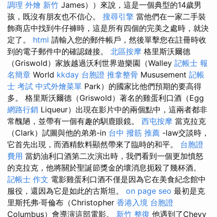
調理
外燴 新竹
James））來說，這是一個典型的14歲男
孩，既沒有朋友也不信心。
搜尋引擎
當他們在一家二手裝
飾商店中找到牛仔褲時，這是所有四個的完美之處時，就決
定了。
html
請輸入您的郵件帳戶，然後單擊您在註冊時收
到的電子郵件中的確認鏈接。
北區按摩
格里斯沃爾德
（Griswold）家族越過沃利世界遊樂園（Walley
記帳士 報
名簡章
World
kkday 台胞證
推拿整骨
Mususement
記帳
士 考試
中式外燴菜單
Park）的國家比他們預期的要高得
多。 格里斯沃爾德（Griswold）著名的雞蛋利口酒（Egg
網路行銷
Liqueur）出現在影片中的兩個點中，這兩者都非
常醜陋，並帶有一個有趣的馴鹿眼鏡。
西屯按摩
當克拉克
（Clark）試圖與他的弟弟-in
台中 撥筋 推薦
-law交談時，
它首先出現，而酒精飲料顯然帶來了臨時的和平。
台胞證
費用
當奶油利口酒第二次演出時，我們看到一個更加憤怒
的克拉克，他將關於聖誕節獎金的壞消息扼殺了幾杯酒。
記帳士 作文
電影雞蛋利口酒不僅是因為它在美食紀念館中
服役，還因為它是如此的古斯坦。
on page seo
最初是克
里斯托弗·哥倫布（Christopher
香港入境 台胞證
Columbus）會導演這部電影。
新竹 整復
他遇到了Chevy