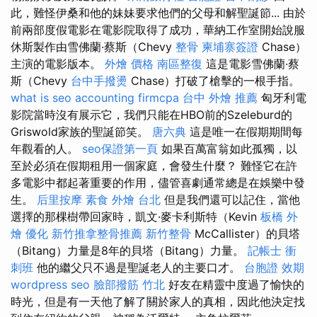
此，難怪伊桑和他的妹妹要求他們的父母和解聖誕節... 由於
前兩部度假電影在電影院取得了成功，華納工作室開始說服
休斯製作由雪佛蘭·蔡斯（Chevy
整骨
柬埔寨簽證
Chase）
主演的電影版本。
外燴 價格
南區整復
這是電影雪佛蘭·蔡
斯（Chevy
台中手撥燙
Chase）打破了槍擊的一根手指。
what is seo
accounting firmcpa
台中 外燴 推薦
匈牙利電
影院當時沒有展示它，我們只能在HBO前的Szeleburd的
Griswold家族的聖誕節笑。
唐六典
這是唯一在假期期間每
年觀看的人。
seo保證第一頁
如果百萬富翁如此孤獨，以
至於必須在假期租用一個家庭，會發生什麼？ 難怪它在許
多電影中都起著重要的作用，儘管喜劇通常總是在娛樂中發
生。
后里按摩
素食 外燴 台北
但是我們還可以記住，當他
選擇的那棵樹帶回家時，凱文·麥卡利斯特（Kevin
板橋 外
燴
優化
新竹推拿整骨推薦
新竹整骨
McCallister）的貝塔
（Bitang）力量是8年的貝塔（Bitang）力量。
記帳士 衝
刺班
他的繼父只不過是聖誕老人的主要口才。
台胞證 效期
wordpress seo
臉部撥筋 竹北
好友在精靈中度過了愉快的
時光，但是有一天他了解了關於家人的真相，因此他決定找