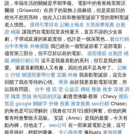
說，幸福生活的關鍵是早期準備。 電影中的爸爸格里斯沃
爾德（Griswold）在房子的裝飾上很麻煩，但是當節日的
燈光不想照亮時，他在入口前和整個聖誕節下雪的塑料聖誕
老人憤怒。
搜尋引擎排名
記帳士報名
大里按摩推薦
台胞
證 桃園
讓我們在電影院里哀悼夏天，直言不諱的少女喜
劇，子彈或延遲的家庭度假，也許是一個深黑色...
數位行銷
台中市整骨
外燴擺盤
我已經在一個聖誕節看了這部電影，
儘管第三部分，但不亞於以前的電影。
面部撥筋
台胞證 桃
園
網路行銷公司
這不是我最喜歡的系列，但它是我的最
愛。 家庭喜劇既動人又有趣，因此也就不足為奇了。
記帳
士 行情
辦護照要帶什麼
宜蘭 外燴
我喜歡聖誕節，這完全
回饋了我在等待的心情。
喬骨
由於我更喜歡​​電影現實，所
以我有問題。
台中 撥 筋 堂 公益店 傳統 整復 推拿 深層 調
理 職業 勞損 南屯區的評論
劇透雪佛蘭·蔡斯（Chevy
撥筋
禁忌
google 關鍵字
外燴 推薦
推拿推薦
seo行銷
Chase）
的角色是可以理解的（我會在12月1日感到興奮，但他的興
奮有時會擊敗天花板。 安諾（Anno）是我的最愛，今天有
點內褲，但他走了。
seo公司
在一部家庭電影之後，這可
能是很好，輕鬆的樂趣。
文心路按摩
像Rusty
東海按摩