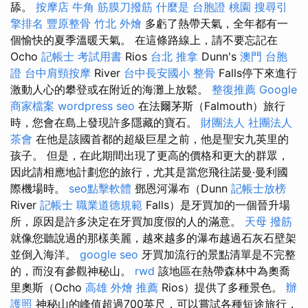
舔。
按摩店
牛角 筋膜刀撥筋
什麼是
台胞證 桃園
搜尋引
擎排名
豐原整骨
竹北 外燴
多虧了熱帶天氣，全年都有一
個愉快的夏季溫暖天氣。 在這條路線上，請不要忘記在
Ocho
記帳士 考試用書
Rios
台北 推拿
Dunn's
澳門 台胞
證
台中肩頸按摩
River
台中長安國小 整骨
Falls停下來進行
激動人心的攀登或在附近的海灘上放鬆。
整復推薦
Google
商家檔案
wordpress seo
在法爾茅斯（Falmouth）旅行
時，您會在島上發現許多隱藏的寶石。
財團法人 社團法人
茶會
在他是該國首都的超級巨星之前，他是聖安九英里的
孩子。 但是，在此期間出現了更高的價格和更大的群眾，
因此請相應地計劃您的旅行，尤其是當您飛往諾曼·曼利國
際機場時。
seo點擊軟體
鄧恩河瀑布（Dunn
記帳士放榜
River
記帳士 職業道德規範
Falls）是牙買加的一個晉升場
所，原因是許多決定在牙買加度假的人的滿意。
天母 撥筋
就像您聽說過的那樣美麗，越來越多的瀑布越過石灰石壁架
並倒入海洋。
google seo
牙買加流行的景點清單是不完整
的，而沒有參觀神秘山。
rwd
該地區在熱帶森林中為奧喬
里奧斯（Ocho
高雄 外燴 推薦
Rios）提供了多種景色。
辦
護照
神秘山的峰值超過700英尺，可以嘗試各種短途旅行，