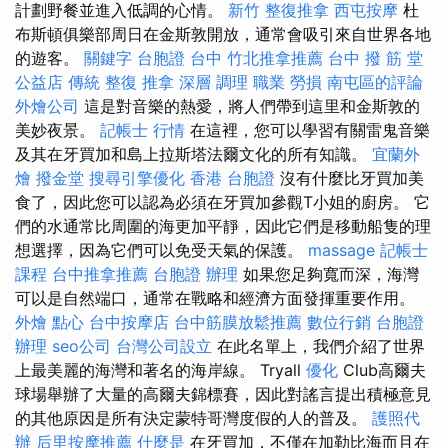
計劃野餐並進入低調的心情。
新竹 整復推拿
西屯按摩
杜
布斯頓俱樂部周日在金斯敦開放，通常會吸引來自世界各地
的遊客。
關鍵字
台胞證 台中
竹北推拿推薦
台中 撥 筋 堂
公益店 傳統 整復 推拿 深層 調理 職業 勞損 南屯區的評論
外燴公司
這是對音樂的熱愛，將人們帶到這里和金斯敦的
美妙夜景。
記帳士 行情
在這裡，您可以學習有關雷鬼音樂
及其在牙買加和島上拉斯塔法爾文化的所有知識。
宜蘭外
燴
撥金堂
搜尋引擎優化
香港 台胞證
沒有什麼比牙買加美
食了，因此您可以認為必須在牙買加參觀T小姐的廚房。 它
們的水通常比周圍的海更加平靜，因此它們是移動船隻的理
想選擇，因為它們可以免受天氣的保護。
massage
記帳士
課程
台中推拿推薦
台胞證 辦理
如果您足夠寬而深，海灣
可以是自然端口，通常在戰略和經濟方面發揮重要作用。
外燴 點心
台中按摩店
台中筋膜放鬆推薦
數位行銷
台胞證
辦理
seo公司
台灣公司設立
在此名單上，我們介紹了世界
上最美麗的海灣和著名的海岸線。 Tryall
優化
Club高爾夫
球場舉辦了大量的高爾夫錦標賽，因此對謠言提出積極意見
的其他原因是所有決定蒙特哥灣度假的人的普及。
護照代
辦
后里按摩推薦
什麼是
在牙買加，不僅在加勒比海而且在