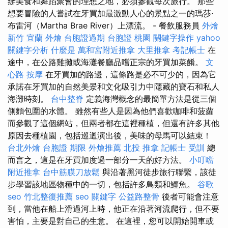
辦美食和舞蹈聚會的理想之地，必須參觀每次旅行。 那些
想要冒險的人嘗試在牙買加最激動人心的景點之一的瑪莎·
布雷河（Martha Brae River）上漂流。 - 餐飲服務員
外燴
新竹
宜蘭 外燴
台胞證過期
台胞證 桃園
關鍵字操作
yahoo
關鍵字分析
什麼是
萬和宮附近推拿
大里推拿
考記帳士
在
途中，在公路雞攤或海灘餐廳品嚐正宗的牙買加菜餚。
文
心路 按摩
在牙買加的路邊，這條路是必不可少的，因為它
承諾在牙買加的自然美景和文化吸引力中隱藏的寶石和私人
海灘時刻。
台中整脊
定義海灣概念的最簡單方法是從三個
側麵包圍的水體。 雖然有些人是因為他們喜歡咖啡和菠蘿
而參觀了這個網站，但兩者都在這裡種植，但還有許多其他
原因去種植園，包括巡迴演出後，美味的母馬可以結束！
台北外燴
台胞證 期限
外燴推薦
北投 推拿
記帳士 受訓
總
而言之，這是在牙買加度過一部分一天的好方法。
小叮噹
附近推拿
台中筋膜刀放鬆
與沿著黑河徒步旅行聯繫，該徒
步學習該地區物種中的一切，包括許多鳥類和鱷魚。
谷歌
seo
竹北整復推薦
seo 關鍵字
公益路整骨
後者可能會注意
到，當他在船上滑過河上時，他正在沿著河流爬行，但不要
害怕，主要是對自己的生意。 在這裡，您可以開始開車或