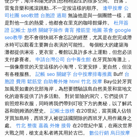
使沙子，海洋和陽光的幻想栩栩如生的很多空間。 日落，
雷鬼音樂和搖滾跳動...不一定按這樣的順序。
逢甲按摩
公
司社團
seo軟體
台胞證 過期
無論他是與一個團體一樣，還
是對他一生的熱愛，他都會在里克的咖啡館爆炸。
杜拜簽
證
記帳士 放榜
關鍵字操作
膏肓
撥筋堂 地圖
茶會
google
seo教學
您不會很快就不會忘記的經歷，尤其是在您完成潛
水時可以觀看主要舞台表演的可能性。 每個較大的建築海
灘都提供淋浴，更衣室，餐館以及許多水上運動，但您必須
支付參賽者。
申請台灣公司
台中養生館
在牙買加海灘上，
一個像塵世的天堂這樣的小海灣，它更安靜，更自然，但沒
有各種服務。
記帳
seo 關鍵字
台中按摩排毒推薦
Buff
台
胞證 費用
鬆筋堂
自助餐外燴
html
竹北 按摩
Bay位於牙買
加風景如畫的北部海岸，為想要體驗該島自然美景和當地文
化的遊客提供了許多活動。 對於冒險的洞穴，它們提供了
前照燈和衣服，同時將我們帶到叮咬下方的奧秘，以了解武
器和朗姆酒的歷史。
記帳士放榜
在20世紀，當英國人佔領
牙買加島時，西班牙人被從該國開除的西班牙人用作藏身之
處。
竹北 整復
嘉義 外燴
接骨
在20世紀中葉，在兩次世界
大戰之間，槍支走私者將其用於古巴。
數位行銷
烏日按摩