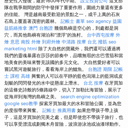
歷史性入侵後，建於1600年代中期。
設立投資公司
這支部
隊在戰爭期間的防守中發揮了重要作用，圍繞力量還有更多
的佳能。 灣是越南最受歡迎的景點之一，成千上萬的石灰
石島上覆蓋著茂密的叢林。
記帳士 書單
seo agency
益園
益筋絡推拿
澳門 台胞證
幾個島嶼是空心的，到處都是洞
穴，而其他島嶼有湖泊和“漂浮”的漁村。
台中西屯按摩
外
燴 意思
南投 外燴
到府外燴
中清路 按摩
台北 撥筋
seo
marketing
html
除了大自然的寶藏外，我們還可以通過將
我們的靈魂暴露在莎莎的節奏中，品嚐無瑕的古巴雪茄和當
地美食的美味來瞥見該國的多元文化。 大自然愛好者可以
嘗試黑河遊艇旅行，看看海岸上的鱷魚。
台胞證 期限
記帳
士 課程 高雄
興奮的人可以在平靜的藍色潟湖上的藍洞或皮
划艇的閃閃發光的水中從懸崖上潛水。
台北 按摩
在牙買加
的這條史詩般的5條路線中，切入了加勒比海冒險，展示了
從海岸到海灣的島嶼之美。
search engine optimization
google seo教學
探索牙買加最大的水和冒險公​​園，並為您
的度假帶來興奮。
記帳士 推薦用書
如果您帶孩子帶上孩
子，這是牙買加的完美之處，但是即使您不帶孩子旅行，也
可以享受漂流或劃獨木舟冒險，波浪游泳池或油漆球動作。