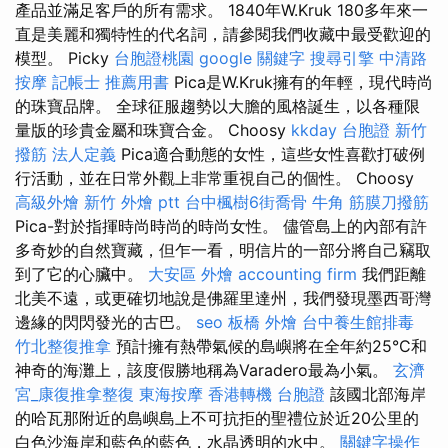
產品並滿足客戶的所有需求。 1840年W.Kruk 180多年來一
直是美麗和獨特性的代名詞，請參閱我們收藏中最受歡迎的
模型。 Picky
台胞證桃園
google 關鍵字
搜尋引擎
中清路
按摩
記帳士 推薦用書
Pica是W.Kruk擁有的年輕，現代時尚
的珠寶品牌。 全球征服趨勢以大膽的風格誕生，以各種限
量版的珍貴金屬和珠寶合金。 Choosy
kkday 台胞證
新竹
撥筋
法人定義
Pica適合動態的女性，這些女性喜歡打破例
行活動，並在日常外觀上非常重視自己的個性。 Choosy
高級外燴
新竹 外燴 ptt
台中楓樹6街喬骨
牛角 筋膜刀撥筋
Pica-對於指揮時尚時尚的時尚女性。 儘管島上的內部有許
多奇妙的自然寶藏，但乍一看，明信片的一部分將自己竊取
到了它的心臟中。
大安區 外燴
accounting firm
我們距離
北美不遠，或更確切地說是佛羅里達州，我們發現墨西哥灣
邊緣的閃閃發光的古巴。
seo
板橋 外燴
台中養生館排毒
竹北整復推拿
預計擁有熱帶氣候的島嶼將在全年約25°C和
神奇的海灘上，該度假勝地稱為Varadero最為小氣。
玄濟
宮_康復推拿整復
東海按摩
香港轉機 台胞證
該國北部海岸
的哈瓦那附近的島嶼島上不可抗拒的聖禮位於近20公里的
白色沙海岸和藍色的藍色，水晶透明的水中。
關鍵字操作