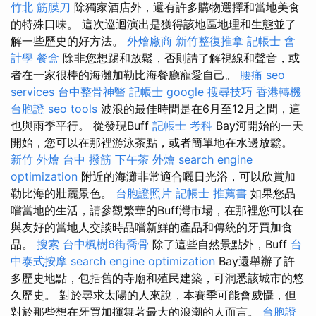
竹北 筋膜刀
除獨家酒店外，還有許多購物選擇和當地美食
的特殊口味。 這次巡迴演出是獲得該地區地理和生態並了
解一些歷史的好方法。
外燴廠商
新竹整復推拿
記帳士 會
計學
餐盒
除非您想踢和放鬆，否則請了解視線和聲音，或
者在一家很棒的海灘加勒比海餐廳寵愛自己。
腰痛
seo
services
台中整骨神醫
記帳士
google 搜尋技巧
香港轉機
台胞證
seo tools
波浪的最佳時間是在6月至12月之間，這
也與雨季平行。 從發現Buff
記帳士 考科
Bay河開始的一天
開始，您可以在那裡游泳茶點，或者簡單地在水邊放鬆。
新竹 外燴
台中 撥筋
下午茶 外燴
search engine
optimization
附近的海灘非常適合曬日光浴，可以欣賞加
勒比海的壯麗景色。
台胞證照片
記帳士 推薦書
如果您品
嚐當地的生活，請參觀繁華的Buff灣市場，在那裡您可以在
與友好的當地人交談時品嚐新鮮的產品和傳統的牙買加食
品。
搜索
台中楓樹6街喬骨
除了這些自然景點外，Buff
台
中泰式按摩
search engine optimization
Bay還舉辦了許
多歷史地點，包括舊的寺廟和殖民建築，可洞悉該城市的悠
久歷史。 對於尋求太陽的人來說，本賽季可能會威懾，但
對於那些想在牙買加揮舞著最大的浪潮的人而言。
台胞證