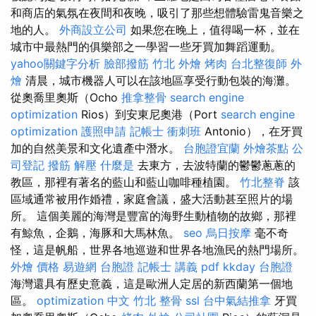
和商店的氣氛在夜間和夜晚，吸引了那些想體驗雷鬼音樂之
地的人。
外商設立公司
如果您在晚上，值得喝一杯，並在
城市中最熱門的俱樂部之一學習一些牙買加舞蹈運動。
yahoo關鍵字分析
臉部撥筋 竹北
外燴 烤肉
台北整復師
外
燴
清晨，城市機器人可以在該地區享受行動包裝的海灘。
從奧喬里奧斯（Ocho
推拿整骨
search engine
optimization
Rios）到安東尼奧港（Port
search engine
optimization
護照申請
記帳士 衝刺班
Antonio），在牙買
加的自然美景和文化遺產中潛水。
台胞證宜蘭
外燴茶點
公
司登記
撥筋 解壓
什麼是
去東方，去波特蘭的鬱鬱蔥蔥的
教區，那裡有著名的藍山和藍山咖啡種植園。
竹北整脊
該
區域通常被用作婚禮，家庭會議，盛大活動甚至照片的場
所。 這個美麗的海灣是豐富的海野生動植物的故鄉，那裡
有鯨魚，企鵝，海豚和大馬林魚。
seo
烏日按摩
毫不奇
怪，這是帆船，世界各地巡遊和世界各地漁民的熱門場所。
外燴 價格
易遊網 台胞證
記帳士 講義 pdf
kkday 台胞證
海灣還具有歷史意義，這是歐洲人定居的新西蘭第一個地
區。
optimization 中文
竹北 整骨
ssl
台中氣結推拿
牙買