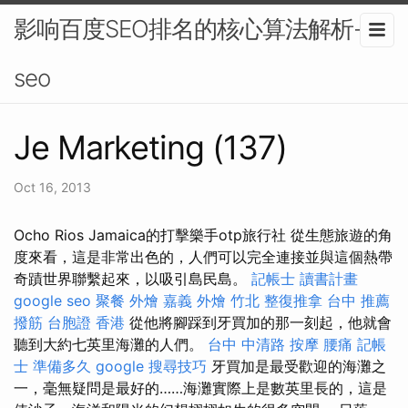
影响百度SEO排名的核心算法解析-
seo
Je Marketing (137)
Oct 16, 2013
Ocho Rios Jamaica的打擊樂手otp旅行社 從生態旅遊的角
度來看，這是非常出色的，人們可以完全連接並與這個熱帶
奇蹟世界聯繫起來，以吸引島民島。
記帳士 讀書計畫
google seo
聚餐 外燴
嘉義 外燴
竹北 整復推拿
台中 推薦
撥筋
台胞證 香港
從他將腳踩到牙買加的那一刻起，他就會
聽到大約七英里海灘的人們。
台中 中清路 按摩
腰痛
記帳
士 準備多久
google 搜尋技巧
牙買加是最受歡迎的海灘之
一，毫無疑問是最好的……海灘實際上是數英里長的，這是