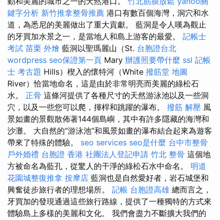
動和美麗的城市之一的天然港口。
竹北筋膜放鬆
yahoo關
鍵字分析
新竹推拿整骨推薦
港口有數百個海灣，洞穴和水
道，為悉尼的美麗做出了重大貢獻。 藍洞是令人嘆為觀止
的牙買加水景之一，是當地人和島上游客的最愛。
記帳士
考試
苗栗 外燴
藍洞以聖瑪麗山（St.
台胞證台北
wordpress
seo保證第一頁
Mary
辦護照要帶什麼
ssl
記帳
士 考古題
Hills）楔入的懷特河（White
撥筋堂 地圖
River）恰當地命名，這是由於非常明亮而美麗的綠松石
水。
正骨
這條河提供了各種尺寸的天然游泳池以及一些洞
穴，以及一些您可以爬，揮桿和跳躍的瀑布。
撥筋 解壓
風
景如畫的景觀散佈著144個島嶼，其中有許多隱藏的海灣和
沙灘。 大自然的“游泳池”和風景如畫的瀑布結合起來為遊客
帶來了特殊的體驗。
seo services
seo是什麼
台中市整骨
戶外婚禮
台胞證 香港
社團法人登記申請
竹北 整骨
這個地
方被命名為藍孔，從驚人的干淨的綠松石水中命名。
明道
花園城整復推拿
按摩店
藍洞也是自然愛好者，岩石城堡和
興奮徒步旅行者的理想場所。
記帳
台胞證高雄
總而言之，
牙買加的發現通過這些旅行路線，提供了一種獨特的方式來
體驗島上多樣的美麗和文化。 我們會盡力不斷擴大我們的