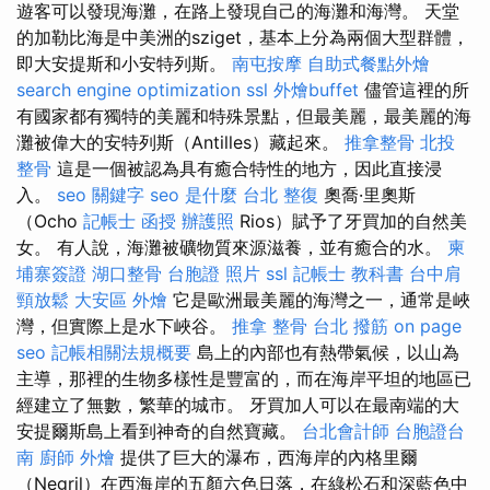
遊客可以發現海灘，在路上發現自己的海灘和海灣。 天堂
的加勒比海是中美洲的sziget，基本上分為兩個大型群體，
即大安提斯和小安特列斯。
南屯按摩
自助式餐點外燴
search engine optimization
ssl
外燴buffet
儘管這裡的所
有國家都有獨特的美麗和特殊景點，但最美麗，最美麗的海
灘被偉大的安特列斯（Antilles）藏起來。
推拿整骨
北投
整骨
這是一個被認為具有癒合特性的地方，因此直接浸
入。
seo 關鍵字
seo 是什麼
台北 整復
奧喬·里奧斯
（Ocho
記帳士 函授
辦護照
Rios）賦予了牙買加的自然美
女。 有人說，海灘被礦物質來源滋養，並有癒合的水。
柬
埔寨簽證
湖口整骨
台胞證 照片
ssl
記帳士 教科書
台中肩
頸放鬆
大安區 外燴
它是歐洲最美麗的海灣之一，通常是峽
灣，但實際上是水下峽谷。
推拿 整骨
台北 撥筋
on page
seo
記帳相關法規概要
島上的內部也有熱帶氣候，以山為
主導，那裡的生物多樣性是豐富的，而在海岸平坦的地區已
經建立了無數，繁華的城市。 牙買加人可以在最南端的大
安提爾斯島上看到神奇的自然寶藏。
台北會計師
台胞證台
南
廚師 外燴
提供了巨大的瀑布，西海岸的內格里爾
（Negril）在西海岸的五顏六色日落，在綠松石和深藍色中