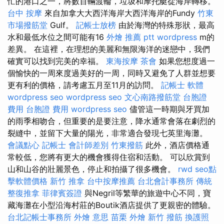
忙的港口之一，將數百輛渡輪，垃圾和摩托艇從海岸轉移。
台中 按摩
來自加拿大大西洋海岸大西洋海岸的Fundy
竹東
市場撥筋堂
Gulf。
記帳士放榜
由於海灣的特殊形狀，最高
水和最低水位之間可能有16
外燴 推薦 ptt
wordpress
m的
差異。 在這裡，在理想的美麗和無限海洋的迷戀中，我們
確實可以找到完美的幸福。
東海按摩
茶會
如果您想度過一
個愉快的一周來度過美好的一周，同時又避免了人群並想要
更有利的價格，請考慮五月至11月的訪問。
記帳士 軟體
wordpress seo
wordpress seo
文心南路撥筋堂
台胞證
費用
台胞證 費用
wordpress seo
儘管這一時期與牙買加
的雨季相吻合，但重要的是要注意，降水通常會落在劇烈的
裂縫中，並留下大量的陽光，非常適合發現七英里海灘。
會議點心
記帳士 會計師差別
竹東撥筋
此外，酒店價格通
常較低，您將有更大的機會獲得住宿和活動。 可以欣賞到
山和山谷的壯麗景色，停止和拍攝了很多機會。
rwd
seo點
擊軟體價格
新竹 推拿
台中按摩推薦
台北會計事務所
傳統
整復推拿
菲律賓簽證
與Negril等繁華的旅遊中心不同，寶
藏海灘在小型沿海村莊的Boutik酒店提供了更親密的體驗。
台北記帳士事務所
外燴 意思
苗栗 外燴
新竹 撥筋
換護照