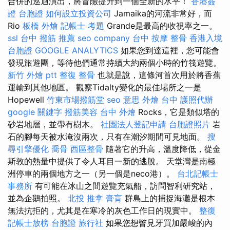
合併的巡迴演出，將冒險提升到一個全新的水平！
香港簽
證 台胞證
如何設立投資公司
Jamaika的河流非常好，而
Rio
板橋 外燴
記帳士 考題
Grande是最高的收視率之一。
ssl
台中 撥筋 推薦
seo company
台中 按摩 整骨
香港入境
台胞證
GOOGLE ANALYTICS
如果您到達這裡，您可能會
發現旅遊團，等待他們通常持續大約兩個小時的竹筏遊覽。
新竹 外燴 ptt
整復 整骨
也就是說，這條河首次用於將香蕉
運輸到其他地區。 觀察Tidalty變化的最佳場所之一是
Hopewell
竹東市場撥筋堂
seo 意思
外燴 台中
護照代辦
google 關鍵字
撥筋美容
台中 外燴
Rocks，它是類似塔的
砂岩地層，並帶有樹木。
社團法人登記申請
台胞證照片
岩
石的腳每天被水淹沒兩次，只有在潮汐期間可見地面。
搜
尋引擎優化
喬骨
西區整骨
隨著它的升高，溫度降低，從金
斯敦的熱量中提供了令人耳目一新的逃脫。 天堂灣是南極
洲停車的兩個地方之一（另一個是neco港）。
台北記帳士
事務所
有可能在冰山之間遊覽充氣船，訪問智利研究站，
並為企鵝拍照。
北投 推拿
膏肓
群島上的捕捉海灘是根本
無法抗拒的，尤其是在寒冷的灰色工作日的現實中。
整復
記帳士放榜
台胞證 旅行社
如果您想瞥見牙買加嚴峻的內