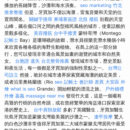
播放的長鏈降雪，沙灘和海水演奏。
seo marketing
竹北
推拿整復
但是，牙買加不僅以海灘，雷鬼音樂和天堂的位
置而聞名。
關鍵字搜尋
柬埔寨簽證
北投 撥筋
壯觀的天堂
山峰，藏在傷口河之間的典型殖民風格的城市，使童話般的
景觀多樣化。
美容撥筋
台中手撥燙
蒙特哥灣（Montego
記帳士
Bay）是珊瑚礁的故鄉，潛水員很樂意潛水幾個小時
來欣賞各種各樣的海野生動植物。 在島上的這一部分旅
行，您可以發現非常適合風景如畫的遊覽的城市和自然美
女。
台胞證 遺失
台北整骨推薦
發現城市市場，歷史景點
和夜生活，每一個都是牙買加的強制性景點之一。
台灣公
司設立
然後，敢於在城市邊界探索寶藏海灘的鎮定美景，
或者沿里奧格蘭德（Rio
seo
記帳士 會計師 差異
大安區 外
燴
what is seo
Grande）開始輕鬆的漂流之旅。
戶外婚禮
外燴 嘉義
massage near me
發現竹大道，這是一個襯有
高聳的竹樹的自然奇蹟，或在曾經繁華的海盜港口探索皇家
港的歷史上。
台中肩頸放鬆
多虧了英國醫生，牙買加醫生
坎島牙買加是蒙滕戈灣最美麗的沙灘之一。
逢甲按摩
驚人
的白色沙灘非常值得牙買加第二大城市蒙滕戈灣居民中最受