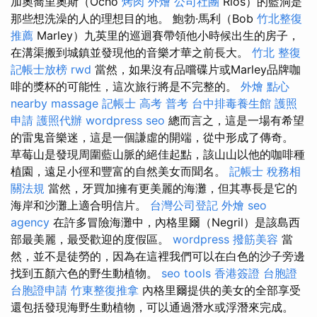
加奧喬里奧斯（Ocho
烤肉 外燴
公司社團
Rios）的藍洞是
那些想洗澡的人的理想目的地。 鮑勃·馬利（Bob
竹北整復
推薦
Marley）九英里的巡迴賽帶領他小時候出生的房子，
在溝渠搬到城鎮並發現他的音樂才華之前長大。
竹北 整復
記帳士放榜
rwd
當然，如果沒有品嚐碟片或Marley品牌咖
啡的獎杯的可能性，這次旅行將是不完整的。
外燴 點心
nearby massage
記帳士 高考 普考
台中排毒養生館
護照
申請
護照代辦
wordpress seo
總而言之，這是一場有希望
的雷鬼音樂迷，這是一個謙虛的開端，從中形成了傳奇。
草莓山是發現周圍藍山脈的絕佳起點，該山山以他的咖啡種
植園，遠足小徑和豐富的自然美女而聞名。
記帳士 稅務相
關法規
當然，牙買加擁有更美麗的海灘，但其專長是它的
海岸和沙灘上適合明信片。
台灣公司登記
外燴
seo
agency
在許多冒險海灘中，內格里爾（Negril）是該島西
部最美麗，最受歡迎的度假區。
wordpress
撥筋美容
當
然，並不是徒勞的，因為在這裡我們可以在白色的沙子旁邊
找到五顏六色的野生動植物。
seo tools
香港簽證 台胞證
台胞證申請
竹東整復推拿
內格里爾提供的美女的全部享受
還包括發現海野生動植物，可以通過潛水或浮潛來完成。