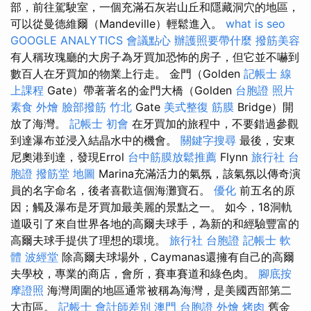
部，前往駕駛室，一個充滿石灰岩山丘和隱藏洞穴的地區，
可以從曼德維爾（Mandeville）輕鬆進入。
what is seo
GOOGLE ANALYTICS
會議點心
辦護照要帶什麼
撥筋美容
有人稱玫瑰廳的大房子為牙買加恐怖的房子，但它並不嚇到
數百人在牙買加的物業上行走。 金門（Golden
記帳士 線
上課程
Gate）帶著著名的金門大橋（Golden
台胞證 照片
素食 外燴
臉部撥筋 竹北
Gate
美式整復 筋膜
Bridge）開
放了海灣。
記帳士 初會
在牙買加的旅程中，不要錯過參觀
到達瀑布並浸入結晶水中的機會。
關鍵字搜尋
最後，安東
尼奧港到達，發現Errol
台中筋膜放鬆推薦
Flynn
旅行社 台
胞證
撥筋堂 地圖
Marina充滿活力的氣氛，該氣氛以傳奇演
員的名字命名，後者喜歡這個海灘寶石。
優化
前五名的原
因；觸及瀑布是牙買加最美麗的景點之一。 如今，18洞軌
道吸引了來自世界各地的高爾夫球手，為新的和經驗豐富的
高爾夫球手提供了理想的環境。
旅行社 台胞證
記帳士 軟
體
波經堂
除高爾夫球場外，Caymanas還擁有自己的高爾
夫學校，專業的商店，會所，賽車賽道和綠色肉。
腳底按
摩證照
海灣周圍的地區通常被稱為海灣，是美國西部第二
大市區。
記帳士 會計師差別
澳門 台胞證
外燴 烤肉
舊金