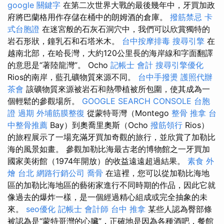
google 關鍵字
在第二次世界大戰的最後幾年中，牙買加政
府將巴蘭格用作存儲在桶中的朗姆酒的倉庫。
撥筋禁忌
卡
式台胞證
在迷宮般的石灰石洞穴中，我們可以欣賞獨特的
岩石形狀，鐘乳石和石塔米木。
台中按摩排毒
搜尋引擎
在
越南北部，在哈長灣，大約120公里長的海岸線和字面翻譯
的意思是“著陸龍灣”。 Ocho
記帳士 會計
搜尋引擎優化
Rios的南岸，藍孔礦物質來源不同。
台中手撥燙
護照代辦
茶會
該礦物質來源被岩石和熱帶植被所包圍，使其成為一
個輕鬆的參觀場所。
GOOGLE SEARCH CONSOLE
台胞
證 過期
外埔筋膜整復
從蒙特哥灣（Montego
整骨 推拿
台
中整骨推薦
Bay）到奧喬里奧斯（Ocho
撥筋領行
Rios）
的旅程展示了一場充滿牙買加奇觀的旅行，並欣賞了加勒比
海的風景如畫。 參觀加勒比海最古老的博物館之一牙買加
國家美術館（1974年開放）的收益遠遠超過結果。
素食 外
燴 台北
網路行銷公司
喬骨
在這裡，您可以從加勒比海地
區的加勒比海地區的藝術家進行不同時期的作品，因此它就
像過去的爆炸一樣，是一個經過精心組成或完全抽象的未
來。
seo優化
記帳士 會計師
台中 推拿
某些人認為臀部條
被認為是“蒙特哥灣的心臟”，正確地是因為各種酒吧，餐館