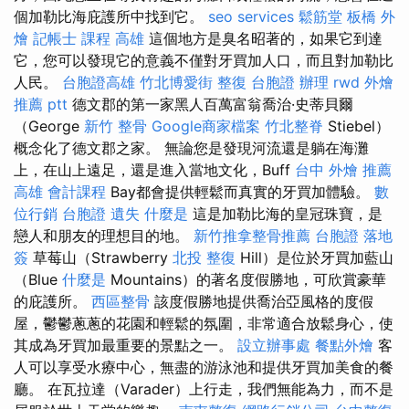
個加勒比海庇護所中找到它。
seo services
鬆筋堂
板橋 外
燴
記帳士 課程 高雄
這個地方是臭名昭著的，如果它到達
它，您可以發現它的意義不僅對牙買加人口，而且對加勒比
人民。
台胞證高雄
竹北博愛街 整復
台胞證 辦理
rwd
外燴
推薦 ptt
德文郡的第一家黑人百萬富翁喬治·史蒂貝爾
（George
新竹 整骨
Google商家檔案
竹北整脊
Stiebel）
概念化了德文郡之家。 無論您是發現河流還是躺在海灘
上，在山上遠足，還是進入當地文化，Buff
台中 外燴 推薦
高雄 會計課程
Bay都會提供輕鬆而真實的牙買加體驗。
數
位行銷
台胞證 遺失
什麼是
這是加勒比海的皇冠珠寶，是
戀人和朋友的理想目的地。
新竹推拿整骨推薦
台胞證 落地
簽
草莓山（Strawberry
北投 整復
Hill）是位於牙買加藍山
（Blue
什麼是
Mountains）的著名度假勝地，可欣賞豪華
的庇護所。
西區整骨
該度假勝地提供喬治亞風格的度假
屋，鬱鬱蔥蔥的花園和輕鬆的氛圍，非常適合放鬆身心，使
其成為牙買加最重要的景點之一。
設立辦事處
餐點外燴
客
人可以享受水療中心，無盡的游泳池和提供牙買加美食的餐
廳。 在瓦拉達（Varader）上行走，我們無能為力，而不是