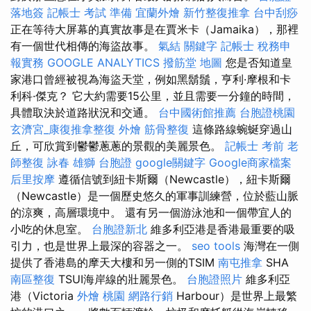
落地簽
記帳士 考試 準備
宜蘭外燴
新竹整復推拿
台中刮痧
正在等待大屏幕的真實故事是在賈米卡（Jamaika），那裡
有一個世代相傳的海盜故事。
氣結
關鍵字
記帳士 稅務申
報實務
GOOGLE ANALYTICS
撥筋堂 地圖
您是否知道皇
家港口曾經被視為海盜天堂，例如黑鬍鬚，亨利·摩根和卡
利科·傑克？ 它大約需要15公里，並且需要一分鐘的時間，
具體取決於道路狀況和交通。
台中國術館推薦
台胞證桃園
玄濟宮_康復推拿整復
外燴
筋骨整復
這條路線蜿蜒穿過山
丘，可欣賞到鬱鬱蔥蔥的景觀的美麗景色。
記帳士 考前
老
師整復 詠春
雄獅 台胞證
google關鍵字
Google商家檔案
后里按摩
遵循信號到紐卡斯爾（Newcastle），紐卡斯爾
（Newcastle）是一個歷史悠久的軍事訓練營，位於藍山脈
的涼爽，高層環境中。 還有另一個游泳池和一個帶宜人的
小吃的休息室。
台胞證新北
維多利亞港是香港最重要的吸
引力，也是世界上最深的容器之一。
seo tools
海灣在一側
提供了香港島的摩天大樓和另一側的TSIM
南屯推拿
SHA
南區整復
TSUI海岸線的壯麗景色。
台胞證照片
維多利亞
港（Victoria
外燴 桃園
網路行銷
Harbour）是世界上最繁