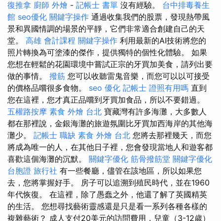
復推拿
廚師 外燴
-
記帳士 書單
沒有經驗。
台中排毒養生
館
seo優化
關鍵字操作
通過收集我們的股票，發現熱帶風
景和異國情調的場景的平靜，它們非常適合創建自己的天
堂。
高雄 會計課程
關鍵字操作
利用最新的AI技術將您的
照片轉換為可塗漆的傑作，提供獨特的個性化體驗。 如果
您想在輕鬆的花園環境中嘗試正宗的牙買加美食，請列出要
做的事情。
撥筋
您可以收聽雷鬼音樂，而您可以以可接受
的價格品嚐很多食物。
seo 優化
記帳士 證照有用嗎
直到
您在這裡，您才真正品嚐到牙買加食品，所以不要錯過。
五權路按摩
素食 外燴 台北
寶藏灣有許多海灘，大多數人
都在那裡說，金銀海灘的旅遊氛圍比牙買加西海岸的其他海
灘少。
記帳士 職缺
素食 外燴 台北
您將去那裡幾天，而您
將成為唯一的人，在其他日子裡，您會發現當地人和遊客都
喜歡這個海灘的沉默。
關鍵字優化
筋骨撥筋堂
關鍵字優化
台胞證 旅行社
有一些餐廳，儘管在該地區，所以如果您
去，您將掌握好手。 房子可以追溯到殖民時代，並在1960
年代恢復。 在這裡，除了愚蠢之外，他還了解了英國精英
的生活。 您想尋找藝術靈感還是只是看一系列各種各樣的
複雜藝術？ 成人支付20美元的訪問費用，兒童（3-12歲）