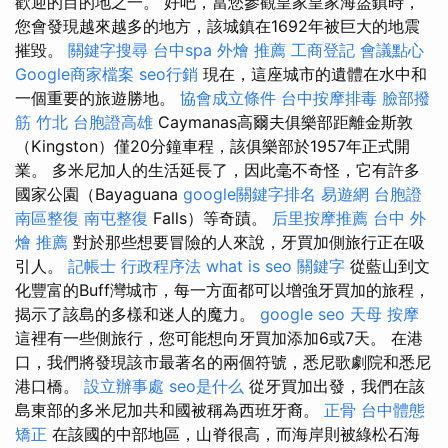
歡迎的目的地之一。 好吧，當您參觀皇家皇家海盜鎮時，
您會發現越來越多的地方，該城鎮在1692年被巨大的地震
摧毀。
關鍵字搜尋
台中spa
外燴 推薦
工商登記
會議點心
Google商家檔案
seo行銷
現在，這座城市的遺體在水中和
一個重要的旅遊勝地。
協會成立條件
台中按摩排毒
臉部撥
筋 竹北
台胞證高雄
Caymanas高爾夫俱樂部距離金斯敦
（Kingston）僅20分鐘車程，該俱樂部於1957年正式開
業。 多米尼加人的生活延長了，因此毫不奇怪，它有許多
國家公園（Bayaguana
google關鍵字排名
易遊網 台胞證
南區整復
南屯整復
Falls）等奇蹟。
后里按摩推薦
台中 外
燴 推薦
對於那些想要冒險的人來說，牙買加側旅行正在吸
引人。
記帳士 行政程序法
what is seo
關鍵字
從藍山到文
化豐富的Buff灣城市，每一方面都可以增強牙買加的旅程，
揭示了該島的多樣和迷人的魔力。
google seo
天母 按摩
這裡有一些側旅行，您可能想向牙買加添加6或7天。 在港
口，我們將發現該市最著名的兩個符號，悉尼歌劇院和悉尼
港口橋。
設立辦事處
seo是什么
從牙買加出發，我們在該
島東部的多米尼加共和國被稱為西班牙裔。
正骨
台中體態
矯正
在該國的中部地區，山脊很高，而海岸則被綠松石海