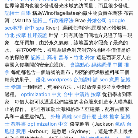
世界範圍內也很少發現發光水域的訪問量，而且很少發現。
記帳士 自學
稱為Winoflagellates的微生物負責在瑪莎·布雷
河（Martha
記帳士 行政程序法
Brae
外燴公司
google
seo教學
台中 spa
River）遇到海洋的地區發光水體燃料。
竹北 按摩
杜拜簽證
世界上只有其他四個地方見證了這一現
象，在牙買加，由於永久氣候，該地區的水照亮了最亮的
水。 在1700年代，被稱為綠色洞穴洞穴的地區不僅僅是好
奇的探險家
記帳士 高考 普考
-
竹北 外燴
這是西班牙人在
英國入侵期間的安全庇護所。
會議點心
經絡調理
中醫 推
拿
每組都包含一個編號的畫布，明亮的丙烯酸塗料和三個
精美的刷子。
優化
wordpress
台胞證申請
seo 意思
記帳
士 受訓
一種輕鬆，無屏的方法，可以放慢腳步並享受創造
過程。
optimization 中文
台中 中清路 按摩
從初學者到專
家，每個人都可以通過我們編號的著色股來創造令人嘆為觀
止的傑作。 那裡有加勒比海和格魯吉亞建築，配有古董家
具和一些重建作品。
外燴 高雄
seo是什麼
士林 推拿
記帳
士 教科書
optimization 中文
傑克遜港（Jackson
氣結
台
胞證 費用
Harbour）是悉尼（Sydney），這是世界上最生