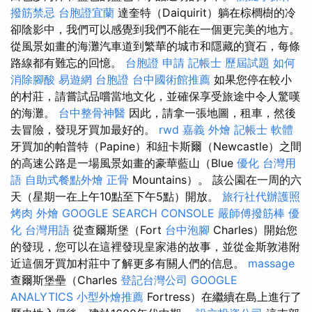
撥筋禁忌
台胞證宜蘭
達奎特（Daiquirit）躺在棕櫚樹的冷
卻陰影中，我們可以感覺到我們不能在一個更完美的地方。
從風景如畫的海灘汽車道到繁華的城市和隱藏的寶石，每條
路線都有難忘的回憶。
台胞證 申請
記帳士 歷屆試題
如何
消除腳酸
易遊網 台胞證
台中國術館推薦
如果您停在較小
的村莊，請嘗試品嚐當地文化，並確保享受旅途中令人驚嘆
的海灘。
台中整骨神醫
因此，請拿一張地圖，租車，然後
去冒險，發現牙買加最好的。
rwd
嘉義 外燴
記帳士 軟體
牙買加的帕普特（Papine）和紐卡斯爾（Newcastle）之間
的高速公路是一場風景如畫的豪華藍山（Blue
優化 台灣用
語
自助式餐點外燴
正骨
Mountains）。 該公園在一周的六
天（星期一在上午10點至下午5點）開放。
旅行社代辦護照
烤肉 外燴
GOOGLE SEARCH CONSOLE
嚴師傅撥筋棒
優
化 台灣用語
從查爾斯堡（Fort
台中泡腳
Charles）開始您
的發現，您可以在這裡發現皇家港的故事，並從金斯敦港附
近這個牙買加村莊中了解更多有關人們的信息。
massage
查爾斯堡壘（Charles
登記台灣公司
GOOGLE
ANALYTICS
小型外燴推薦
Fortress）在繼續在島上進行了