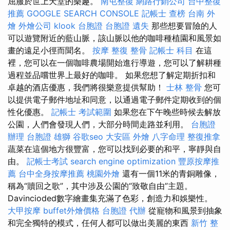
屈服於世上天堂的樂趣。
南屯整復
網路行銷公司
台中整復
推薦
GOOGLE SEARCH CONSOLE
記帳士 查榜
台南 外
燴
外燴公司
klook 台胞證
台胞證 遺失
那些想要冒險的人
可以遊覽附近的藍山脈，該山脈以他的咖啡種植園和風景如
畫的遠足小徑而聞名。
按摩
整復 整骨
記帳士 科目
在這
裡，您可以在一個咖啡農場開始進行導遊，您可以了解耕種
過程並品嚐世界上最好的咖啡。 如果您想了解定期折扣和
卓越的酒店優惠，我們將很樂意提供幫助！
士林 整骨
您可
以提供電子郵件地址和同意，以通過電子郵件定期收到的個
性化優惠。
記帳士 考試範圍
如果您在下午晚些時候去解放
公園，人們會發現人們，大部分時間走路並利用。
台胞證
辦理
台胞證 雄獅
谷歌seo
大安區 外燴
八字命理 整復推拿
蔬菜在這個地方很豐富，您可以找到必要的和平，寧靜與自
由。
記帳士考試
search engine optimization
豐原按摩推
薦
台中全身按摩推薦
桃園外燴
還有一個11米的青銅雕像，
稱為“贖回之歌”，其中涉及公園的“致敬自由”主題。
Davincioded數字繪畫集充滿了色彩，創造力和娛樂性。
大甲按摩
buffet外燴價格
台胞證 代辦
從寵物和風景到抽象
和完全獨特的模式，任何人都可以做出美麗的東西
新竹 整