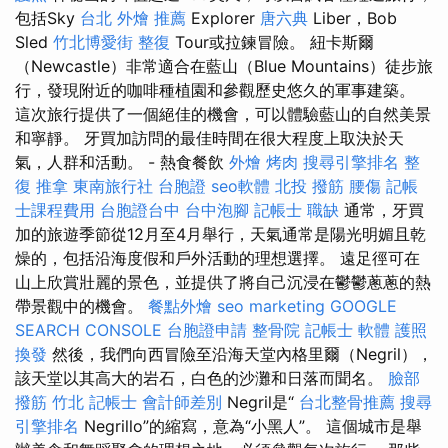
包括Sky
台北 外燴 推薦
Explorer
唐六典
Liber，Bob
Sled
竹北博愛街 整復
Tour或拉鍊冒險。 紐卡斯爾
（Newcastle）非常適合在藍山（Blue Mountains）徒步旅
行，發現附近的咖啡種植園和參觀歷史悠久的軍事建築。
這次旅行提供了一個絕佳的機會，可以體驗藍山的自然美景
和寧靜。 牙買加訪問的最佳時間在很大程度上取決於天
氣，人群和活動。 - 熱食餐飲
外燴 烤肉
搜尋引擎排名
整
復 推拿
東南旅行社 台胞證
seo軟體
北投 撥筋
腰傷
記帳
士課程費用
台胞證台中
台中泡腳
記帳士 職缺
通常，牙買
加的旅遊季節從12月至4月舉行，天氣通常是陽光明媚且乾
燥的，包括沿海度假和戶外活動的理想選擇。 遠足徑可在
山上欣賞壯麗的景色，並提供了將自己沉浸在鬱鬱蔥蔥的熱
帶景觀中的機會。
餐點外燴
seo marketing
GOOGLE
SEARCH CONSOLE
台胞證申請
整骨院
記帳士 軟體
護照
換發
然後，我們向西冒險至沿海天堂內格里爾（Negril），
該天堂以其高大的岩石，白色的沙灘和日落而聞名。
臉部
撥筋 竹北
記帳士 會計師差別
Negril是“
台北整骨推薦
搜尋
引擎排名
Negrillo”的縮寫，意為“小黑人”。 這個城市是舉