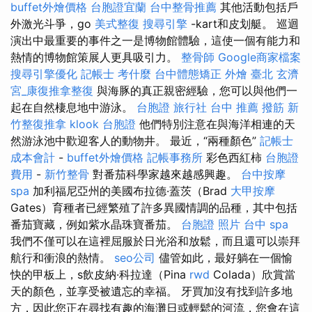
buffet外燴價格
台胞證宜蘭
台中整骨推薦
其他活動包括戶
外激光斗爭，go
美式整復
搜尋引擎
-kart和皮划艇。 巡迴
演出中最重要的事件之一是博物館體驗，這使一個有能力和
熱情的博物館策展人更具吸引力。
整骨師
Google商家檔案
搜尋引擎優化
記帳士 考什麼
台中體態矯正
外燴 臺北
玄濟
宮_康復推拿整復
與海豚的真正親密經驗，您可以與他們一
起在自然棲息地中游泳。
台胞證 旅行社
台中 推薦 撥筋
新
竹整復推拿
klook 台胞證
他們特別注意在與海洋相連的天
然游泳池中歡迎客人的動物井。 最近，“兩種顏色”
記帳士
成本會計
-
buffet外燴價格
記帳事務所
彩色西紅柿
台胞證
費用
-
新竹整骨
對番茄科學家越來越感興趣。
台中按摩
spa
加利福尼亞州的美國布拉德·蓋茨（Brad
大甲按摩
Gates）育種者已經繁殖了許多異國情調的品種，其中包括
番茄寶藏，例如紫水晶珠寶番茄。
台胞證 照片
台中 spa
我們不僅可以在這裡屈服於日光浴和放鬆，而且還可以崇拜
航行和衝浪的熱情。
seo公司
儘管如此，最好躺在一個愉
快的甲板上，s飲皮納·科拉達（Pina
rwd
Colada）欣賞當
天的顏色，並享受被遺忘的幸福。 牙買加沒有找到許多地
方，因此您正在尋找有趣的海灘日或輕鬆的河流，您會在這