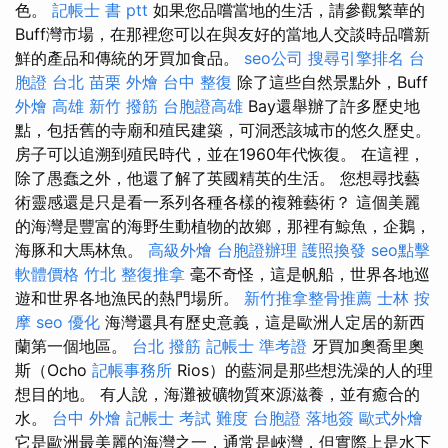
色。
記帳士 書 ptt
如果您品嚐當地的生活，請參觀繁華的
Buff灣市場，在那裡您可以在與友好的當地人交談時品嚐新
鮮的產品和傳統的牙買加食品。
seo公司
搜尋引擎排名
台
胞證 台北
苗栗 外燴
台中 整復
除了這些自然景點外，Buff
外燴 高雄
新竹 撥筋
台胞證高雄
Bay還舉辦了許多歷史地
點，包括舊的寺廟和殖民建築，可洞悉該城市的悠久歷史。
房子可以追溯到殖民時代，並在1960年代恢復。 在這裡，
除了愚蠢之外，他還了解了英國精英的生活。 您想尋找藝
術靈感還是只是看一系列各種各樣的複雜藝術？ 這個美麗
的海灣是豐富的海野生動植物的故鄉，那裡有鯨魚，企鵝，
海豚和大馬林魚。
高級外燴
台胞證辦理
護照換發
seo點擊
軟體價格
竹北 整復推拿
毫不奇怪，這是帆船，世界各地巡
遊和世界各地漁民的熱門場所。
新竹推拿整骨推薦
士林 按
摩
seo 優化
海灣還具有歷史意義，這是歐洲人定居的新西
蘭第一個地區。
台北 撥筋
記帳士 準考證
牙買加奧喬里奧
斯（Ocho
記帳事務所
Rios）的藍洞是那些想洗澡的人的理
想目的地。 有人說，海灘被礦物質來源滋養，並有癒合的
水。
台中 外燴
記帳士 考試 難度
台胞證 落地簽
歐式外燴
它是歐洲最美麗的海灣之一，通常是峽灣，但實際上是水下