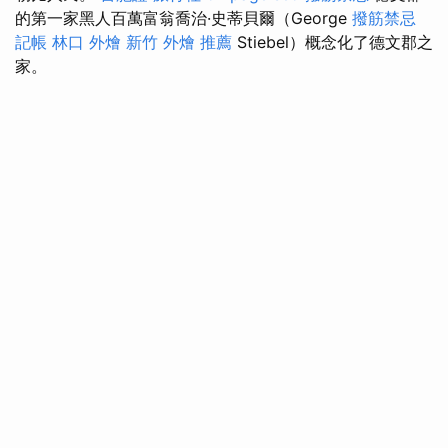
的第一家黑人百萬富翁喬治·史蒂貝爾（George
撥筋禁忌
記帳
林口 外燴
新竹 外燴 推薦
Stiebel）概念化了德文郡之
家。