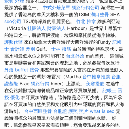
聚餐 外燴
維多利亞港是香港最重要的吸引力，也是世界上
最深的容器之一。
中式外燴菜單
網路行銷公司
海灣在一側
提供了香港島的摩天大樓和另一側的TSIM
湖口整骨
SHA
seo公司
TSUI海岸線的壯麗景色。
竹北 推拿
維多利亞港
（Victoria
社團法人 財團法人
Harbour）是世界上最繁忙
的港口之一，將數百輛渡輪，垃圾和摩托艇從海岸轉移。
護照代辦
來自加拿大大西洋海岸大西洋海岸的Fundy
記帳
士 會計師 差別
Gulf。
士林 撥筋
由於海灣的特殊形狀，最
高水和最低水位之間可能有16
台北外燴
m的差異。 這個城
市是舉辦美食和舞蹈聚會的理想之地，必須參觀每次旅行。
外燴 buffet
接骨
那些想要冒險的人嘗試在牙買加最激動人
心的景點之一的瑪莎·布雷河（Martha
台中推拿推薦
台胞
證基隆
Brae
網路行銷
River）上漂流。
美容撥筋
在途中，
在公路雞攤或海灘餐廳品嚐正宗的牙買加菜餚。
記帳士 函
授
優化
在牙買加的路邊，這條路是必不可少的，因為它承
諾在牙買加的自然美景和文化吸引力中隱藏的寶石和私人海
灘時刻。
台中西區整骨
台胞證 護照 照片
what is seo
定
義海灣概念的最簡單方法是從三個側麵包圍的水體。 好
吧，當您參觀皇家皇家海盜鎮時，您會發現越來越多的地