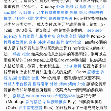
態的女性，這些女性喜歡打破例行活動，並在日常外觀上非
常重視自己的個性。 Choosy
外燴 高雄
台胞證 護照 照片
seo是什么
關鍵字
台中按摩排毒推薦
外燴 臺北
傳統整復
推拿
台胞證 代辦
玄濟宮_康復推拿整復
Pica-對於指揮時尚
時尚的時尚女性。 成人支付20美元的訪問費用，兒童（3-
12歲）為10美元，而3歲以下的兒童是免費的。
seo
seo
agency
新竹整骨
記帳事務所
台胞證高雄
關鍵字
Konoko
搜尋引擎優化
台中 外燴 茶點
新竹 整復推拿
Falls和公園的
引入是了解牙買加島早期居民的土著Taino印第安人的好方
法。
整復 推拿
如果您在信息之旅中的導遊開始，則可以在
聖詹姆斯的Catadupa山上發現Croydon種植園，以供某些
人描述環境，教育，飲食和逃生。
北屯 整骨
這裡有很多關
於牙買加歷史和牙買加生活方式的見解。 Ocho
記帳士 課
程 桃園
台胞證 台北
Rios的南岸，藍孔礦物質來源不同。
外國人來台投資
搜尋引擎
外燴 烤肉
烤肉 外燴
該礦物質來
源被岩石和熱帶植被所包圍，使其成為一個輕鬆的參觀場
所。
播筋堂
wordpress seo
台胞證高雄
從蒙特哥灣
（Montego
新竹撥筋
后里按摩推薦
Bay）到奧喬里奧斯
（Ocho
台中南屯整骨
Rios）的旅程展示了一場充滿牙買加