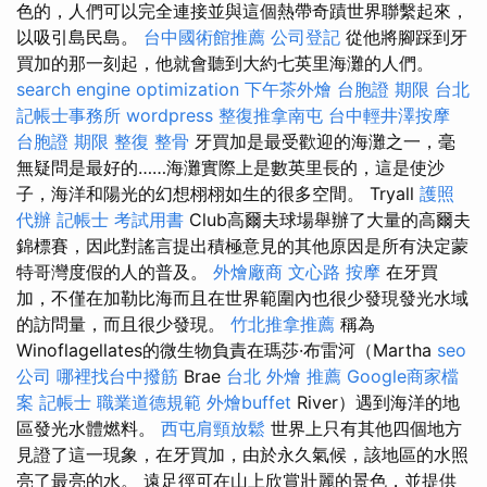
色的，人們可以完全連接並與這個熱帶奇蹟世界聯繫起來，
以吸引島民島。
台中國術館推薦
公司登記
從他將腳踩到牙
買加的那一刻起，他就會聽到大約七英里海灘的人們。
search engine optimization
下午茶外燴
台胞證 期限
台北
記帳士事務所
wordpress
整復推拿南屯
台中輕井澤按摩
台胞證 期限
整復 整骨
牙買加是最受歡迎的海灘之一，毫
無疑問是最好的……海灘實際上是數英里長的，這是使沙
子，海洋和陽光的幻想栩栩如生的很多空間。 Tryall
護照
代辦
記帳士 考試用書
Club高爾夫球場舉辦了大量的高爾夫
錦標賽，因此對謠言提出積極意見的其他原因是所有決定蒙
特哥灣度假的人的普及。
外燴廠商
文心路 按摩
在牙買
加，不僅在加勒比海而且在世界範圍內也很少發現發光水域
的訪問量，而且很少發現。
竹北推拿推薦
稱為
Winoflagellates的微生物負責在瑪莎·布雷河（Martha
seo
公司
哪裡找台中撥筋
Brae
台北 外燴 推薦
Google商家檔
案
記帳士 職業道德規範
外燴buffet
River）遇到海洋的地
區發光水體燃料。
西屯肩頸放鬆
世界上只有其他四個地方
見證了這一現象，在牙買加，由於永久氣候，該地區的水照
亮了最亮的水。 遠足徑可在山上欣賞壯麗的景色，並提供