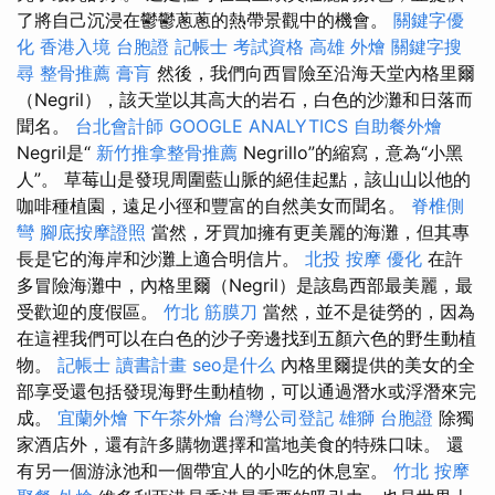
了將自己沉浸在鬱鬱蔥蔥的熱帶景觀中的機會。
關鍵字優
化
香港入境 台胞證
記帳士 考試資格
高雄 外燴
關鍵字搜
尋
整骨推薦
膏肓
然後，我們向西冒險至沿海天堂內格里爾
（Negril），該天堂以其高大的岩石，白色的沙灘和日落而
聞名。
台北會計師
GOOGLE ANALYTICS
自助餐外燴
Negril是“
新竹推拿整骨推薦
Negrillo”的縮寫，意為“小黑
人”。 草莓山是發現周圍藍山脈的絕佳起點，該山山以他的
咖啡種植園，遠足小徑和豐富的自然美女而聞名。
脊椎側
彎
腳底按摩證照
當然，牙買加擁有更美麗的海灘，但其專
長是它的海岸和沙灘上適合明信片。
北投 按摩
優化
在許
多冒險海灘中，內格里爾（Negril）是該島西部最美麗，最
受歡迎的度假區。
竹北 筋膜刀
當然，並不是徒勞的，因為
在這裡我們可以在白色的沙子旁邊找到五顏六色的野生動植
物。
記帳士 讀書計畫
seo是什么
內格里爾提供的美女的全
部享受還包括發現海野生動植物，可以通過潛水或浮潛來完
成。
宜蘭外燴
下午茶外燴
台灣公司登記
雄獅 台胞證
除獨
家酒店外，還有許多購物選擇和當地美食的特殊口味。 還
有另一個游泳池和一個帶宜人的小吃的休息室。
竹北 按摩