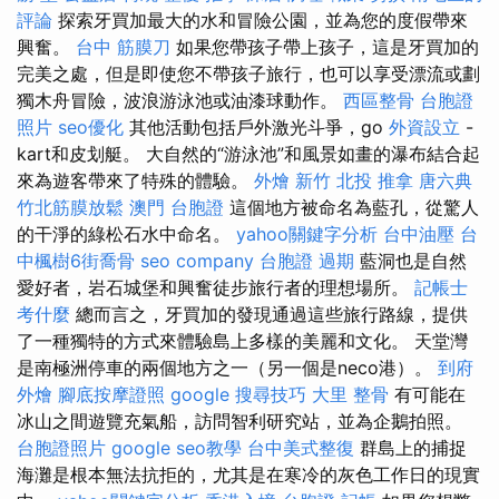
評論
探索牙買加最大的水和冒險公​​園，並為您的度假帶來
興奮。
台中 筋膜刀
如果您帶孩子帶上孩子，這是牙買加的
完美之處，但是即使您不帶孩子旅行，也可以享受漂流或劃
獨木舟冒險，波浪游泳池或油漆球動作。
西區整骨
台胞證
照片
seo優化
其他活動包括戶外激光斗爭，go
外資設立
-
kart和皮划艇。 大自然的“游泳池”和風景如畫的瀑布結合起
來為遊客帶來了特殊的體驗。
外燴 新竹
北投 推拿
唐六典
竹北筋膜放鬆
澳門 台胞證
這個地方被命名為藍孔，從驚人
的干淨的綠松石水中命名。
yahoo關鍵字分析
台中油壓
台
中楓樹6街喬骨
seo company
台胞證 過期
藍洞也是自然
愛好者，岩石城堡和興奮徒步旅行者的理想場所。
記帳士
考什麼
總而言之，牙買加的發現通過這些旅行路線，提供
了一種獨特的方式來體驗島上多樣的美麗和文化。 天堂灣
是南極洲停車的兩個地方之一（另一個是neco港）。
到府
外燴
腳底按摩證照
google 搜尋技巧
大里 整骨
有可能在
冰山之間遊覽充氣船，訪問智利研究站，並為企鵝拍照。
台胞證照片
google seo教學
台中美式整復
群島上的捕捉
海灘是根本無法抗拒的，尤其是在寒冷的灰色工作日的現實