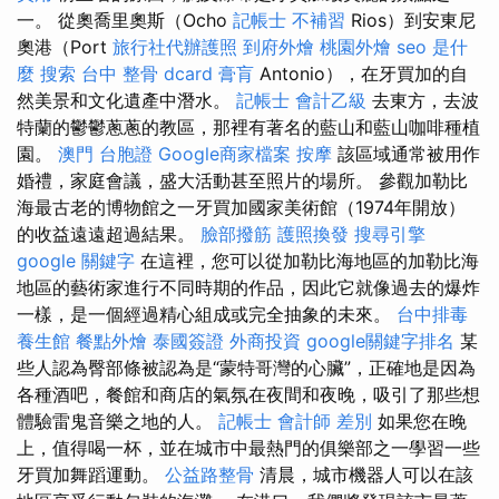
一。 從奧喬里奧斯（Ocho
記帳士 不補習
Rios）到安東尼
奧港（Port
旅行社代辦護照
到府外燴
桃園外燴
seo 是什
麼
搜索
台中 整骨 dcard
膏肓
Antonio），在牙買加的自
然美景和文化遺產中潛水。
記帳士 會計乙級
去東方，去波
特蘭的鬱鬱蔥蔥的教區，那裡有著名的藍山和藍山咖啡種植
園。
澳門 台胞證
Google商家檔案
按摩
該區域通常被用作
婚禮，家庭會議，盛大活動甚至照片的場所。 參觀加勒比
海最古老的博物館之一牙買加國家美術館（1974年開放）
的收益遠遠超過結果。
臉部撥筋
護照換發
搜尋引擎
google 關鍵字
在這裡，您可以從加勒比海地區的加勒比海
地區的藝術家進行不同時期的作品，因此它就像過去的爆炸
一樣，是一個經過精心組成或完全抽象的未來。
台中排毒
養生館
餐點外燴
泰國簽證
外商投資
google關鍵字排名
某
些人認為臀部條被認為是“蒙特哥灣的心臟”，正確地是因為
各種酒吧，餐館和商店的氣氛在夜間和夜晚，吸引了那些想
體驗雷鬼音樂之地的人。
記帳士 會計師 差別
如果您在晚
上，值得喝一杯，並在城市中最熱門的俱樂部之一學習一些
牙買加舞蹈運動。
公益路整骨
清晨，城市機器人可以在該