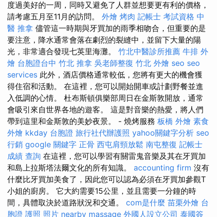
度過美好的一周，同時又避免了人群並想要更有利的價格，
請考慮五月至11月的訪問。
外燴 烤肉
記帳士 考試資格
中
醫 推拿
儘管這一時期與牙買加的雨季相吻合，但重要的是
要注意，降水通常會落在劇烈的裂縫中，並留下大量的陽
光，非常適合發現七英里海灘。
竹北中醫診所推薦
牛排 外
燴
台胞證台中
竹北 推拿
吳老師整復
竹北 外燴
seo
seo
services
此外，酒店價格通常較低，您將有更大的機會獲
得住宿和活動。 在這裡，您可以開始開車或計劃野餐並進
入低調的心情。 杜布斯頓俱樂部周日在金斯敦開放，通常
會吸引來自世界各地的遊客。 這是對音樂的熱愛，將人們
帶到這里和金斯敦的美妙夜景。 - 燒烤服務
板橋 外燴
素食
外燴
kkday 台胞證
旅行社代辦護照
yahoo關鍵字分析
seo
行銷
google 關鍵字
正骨
西屯肩頸放鬆
南屯整復
記帳士
成績 查詢
在這裡，您可以學習有關雷鬼音樂及其在牙買加
和島上拉斯塔法爾文化的所有知識。
accounting firm
沒有
什麼比牙買加美食了，因此您可以認為必須在牙買加參觀T
小姐的廚房。 它大約需要15公里，並且需要一分鐘的時
間，具體取決於道路狀況和交通。
com是什麼
苗栗外燴
台
胞證 護照 照片
nearby massage
外國人設立公司
泰國簽