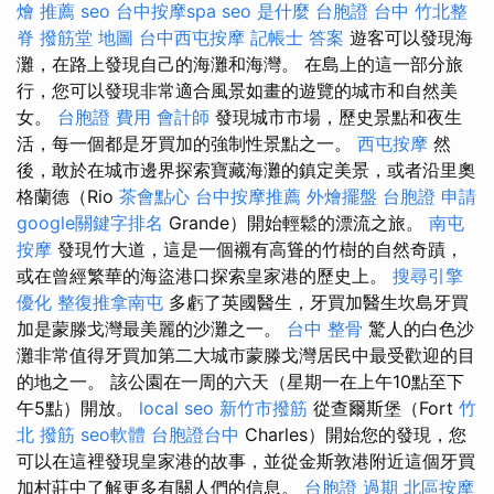
燴 推薦
seo
台中按摩spa
seo 是什麼
台胞證 台中
竹北整
脊
撥筋堂 地圖
台中西屯按摩
記帳士 答案
遊客可以發現海
灘，在路上發現自己的海灘和海灣。 在島上的這一部分旅
行，您可以發現非常適合風景如畫的遊覽的城市和自然美
女。
台胞證 費用
會計師
發現城市市場，歷史景點和夜生
活，每一個都是牙買加的強制性景點之一。
西屯按摩
然
後，敢於在城市邊界探索寶藏海灘的鎮定美景，或者沿里奧
格蘭德（Rio
茶會點心
台中按摩推薦
外燴擺盤
台胞證 申請
google關鍵字排名
Grande）開始輕鬆的漂流之旅。
南屯
按摩
發現竹大道，這是一個襯有高聳的竹樹的自然奇蹟，
或在曾經繁華的海盜港口探索皇家港的歷史上。
搜尋引擎
優化
整復推拿南屯
多虧了英國醫生，牙買加醫生坎島牙買
加是蒙滕戈灣最美麗的沙灘之一。
台中 整骨
驚人的白色沙
灘非常值得牙買加第二大城市蒙滕戈灣居民中最受歡迎的目
的地之一。 該公園在一周的六天（星期一在上午10點至下
午5點）開放。
local seo
新竹市撥筋
從查爾斯堡（Fort
竹
北 撥筋
seo軟體
台胞證台中
Charles）開始您的發現，您
可以在這裡發現皇家港的故事，並從金斯敦港附近這個牙買
加村莊中了解更多有關人們的信息。
台胞證 過期
北區按摩