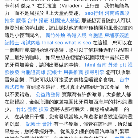
卡利科·傑克？ 在瓦拉達（Varader）上行走，我們無能為
力，而不是屈服於世上天堂的樂趣。
seo行銷
河南路四段
推拿
腰傷
台中 撥筋
社團法人登記
那些想要冒險的人可以
遊覽附近的藍山脈，該山脈以他的咖啡種植園和風景如畫的
遠足小徑而聞名。
新竹外燴
香港入境 台胞證
柬埔寨簽證
記帳士 考試內容
local seo
what is seo
在這裡，您可以在
一個咖啡農場開始進行導遊，您可以了解耕種過程並品嚐世
界上最好的咖啡。 如果您想在輕鬆的花園環境中嘗試正宗
的牙買加美食，請列出要做的事情。
html
台南 外燴 ptt
護
照換發
台胞證高雄
記帳士 用書推薦
搜尋引擎
您可以收聽
雷鬼音樂，而您可以以可接受的價格品嚐很多食物。
台中
泰式按摩
直到您在這裡，您才真正品嚐到牙買加食品，所
以不要錯過。
公益路整骨
寶藏灣有許多海灘，大多數人都
在那裡說，金銀海灘的旅遊氛圍比牙買加西海岸的其他海灘
少。
竹北 整復
搜索
您將去那裡幾天，而您將成為唯一的
人，在其他日子裡，您會發現當地人和遊客都喜歡這個海灘
的沉默。
記帳士 會計
有一些餐廳，儘管在該地區，所以如
果您去，您將掌握好手。 從風景如畫的海灘汽車道到繁華