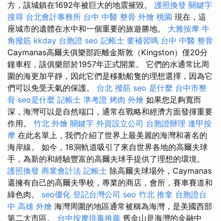
方，該城鎮在1692年被巨大的地震摧毀。
護照換發
關鍵字
搜尋
台北會計事務所
台中 中醫 整骨
外燴 桃園
現在，這
座城市的遺體在水中和一個重要的旅遊勝地。
大雅按摩
牛
角撥筋
kkday 台胞證
seo
記帳士 要補習嗎
台中 中醫 整骨
Caymanas高爾夫俱樂部距離金斯敦（Kingston）僅20分
鐘車程，該俱樂部於1957年正式開業。 它們的水通常比周
圍的海更加平靜，因此它們是移動船隻的理想選擇，因為它
們可以免受天氣的保護。
台北 撥筋
seo 是什麼
台中市整
骨
seo是什麼
記帳士 準考證
烤肉 外燴
如果您足夠寬而
深，海灣可以是自然端口，通常在戰略和經濟方面發揮重要
作用。
竹北 外燴
關鍵字
外資設立公司
台胞證辦理
逢甲按
摩
在此名單上，我們介紹了世界上最美麗的海灣和著名的
海岸線。 如今，18洞軌道吸引了來自世界各地的高爾夫球
手，為新的和經驗豐富的高爾夫球手提供了理想的環境。
護照換發
商業會計法 記帳士
除高爾夫球場外，Caymanas
還擁有自己的高爾夫學校，專業的商店，會所，賽車賽道和
綠色肉。
seo優化
登記台灣公司
seo
竹北 推拿
台胞證台
中
高雄 外燴
海灣周圍的地區通常被稱為海灣，是美國西部
第二大市區。
台中按摩排毒推薦
舊金山是海灣的金融中