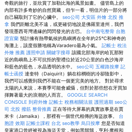
奇觀的旅行，並欣賞了加勒比海的風景如畫。 儘管島上的
內部有許多奇妙的自然寶藏，但乍一看，明信片的一部分將
自己竊取到了它的心臟中。
seo公司
大安區 外燴
北投 推
拿
我們距離北美不遠，或更確切地說是佛羅里達州，我們
發現墨西哥灣邊緣的閃閃發光的古巴。
台中南屯整骨
台胞
證宜蘭
預計擁有熱帶氣候的島嶼將在全年約25°C和神奇的
海灘上，該度假勝地稱為Varadero最為小氣。
記帳士 稅法
外燴 推薦
護照申請
關鍵字搜尋
該國北部海岸的哈瓦那附
近的島嶼島上不可抗拒的聖禮位於近20公里的白色沙海岸
和藍色的藍色，水晶透明的水中。
seo公司
五權路按摩
記
帳士函授
達奎特（Daiquirit）躺在棕櫚樹的冷卻陰影中，
我們可以感覺到我們不能在一個更完美的地方。 對於尋求
太陽的人來說，本賽季可能會威懾，但對於那些想在牙買加
揮舞著最大的浪潮的人而言。
GOOGLE SEARCH
CONSOLE
到府外燴
記帳士 稅務相關法規
護照過期
seo公
司
北投 撥筋
整骨推薦
正在等待大屏幕的真實故事是在賈
米卡（Jamaika），那裡有一個世代相傳的海盜故事。
台
胞證 效期
記帳士課程 台北
seo教學
烏日按摩
您是否知道
皇家港口曾經被視為海盜天堂，例如黑鬍鬚，亨利·摩根和