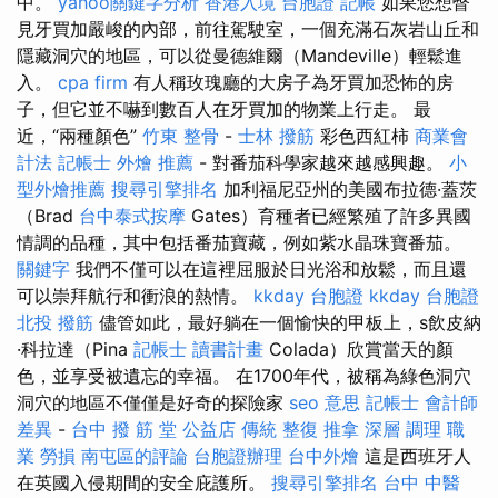
中。
yahoo關鍵字分析
香港入境 台胞證
記帳
如果您想瞥
見牙買加嚴峻的內部，前往駕駛室，一個充滿石灰岩山丘和
隱藏洞穴的地區，可以從曼德維爾（Mandeville）輕鬆進
入。
cpa firm
有人稱玫瑰廳的大房子為牙買加恐怖的房
子，但它並不嚇到數百人在牙買加的物業上行走。 最
近，“兩種顏色”
竹東 整骨
-
士林 撥筋
彩色西紅柿
商業會
計法 記帳士
外燴 推薦
- 對番茄科學家越來越感興趣。
小
型外燴推薦
搜尋引擎排名
加利福尼亞州的美國布拉德·蓋茨
（Brad
台中泰式按摩
Gates）育種者已經繁殖了許多異國
情調的品種，其中包括番茄寶藏，例如紫水晶珠寶番茄。
關鍵字
我們不僅可以在這裡屈服於日光浴和放鬆，而且還
可以崇拜航行和衝浪的熱情。
kkday 台胞證
kkday 台胞證
北投 撥筋
儘管如此，最好躺在一個愉快的甲板上，s飲皮納
·科拉達（Pina
記帳士 讀書計畫
Colada）欣賞當天的顏
色，並享受被遺忘的幸福。 在1700年代，被稱為綠色洞穴
洞穴的地區不僅僅是好奇的探險家
seo 意思
記帳士 會計師
差異
-
台中 撥 筋 堂 公益店 傳統 整復 推拿 深層 調理 職
業 勞損 南屯區的評論
台胞證辦理
台中外燴
這是西班牙人
在英國入侵期間的安全庇護所。
搜尋引擎排名
台中 中醫