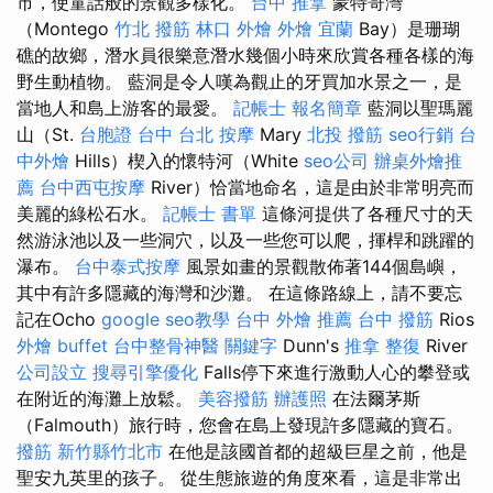
市，使童話般的景觀多樣化。
台中 推拿
蒙特哥灣
（Montego
竹北 撥筋
林口 外燴
外燴 宜蘭
Bay）是珊瑚
礁的故鄉，潛水員很樂意潛水幾個小時來欣賞各種各樣的海
野生動植物。 藍洞是令人嘆為觀止的牙買加水景之一，是
當地人和島上游客的最愛。
記帳士 報名簡章
藍洞以聖瑪麗
山（St.
台胞證 台中
台北 按摩
Mary
北投 撥筋
seo行銷
台
中外燴
Hills）楔入的懷特河（White
seo公司
辦桌外燴推
薦
台中西屯按摩
River）恰當地命名，這是由於非常明亮而
美麗的綠松石水。
記帳士 書單
這條河提供了各種尺寸的天
然游泳池以及一些洞穴，以及一些您可以爬，揮桿和跳躍的
瀑布。
台中泰式按摩
風景如畫的景觀散佈著144個島嶼，
其中有許多隱藏的海灣和沙灘。 在這條路線上，請不要忘
記在Ocho
google seo教學
台中 外燴 推薦
台中 撥筋
Rios
外燴 buffet
台中整骨神醫
關鍵字
Dunn's
推拿 整復
River
公司設立
搜尋引擎優化
Falls停下來進行激動人心的攀登或
在附近的海灘上放鬆。
美容撥筋
辦護照
在法爾茅斯
（Falmouth）旅行時，您會在島上發現許多隱藏的寶石。
撥筋 新竹縣竹北市
在他是該國首都的超級巨星之前，他是
聖安九英里的孩子。 從生態旅遊的角度來看，這是非常出