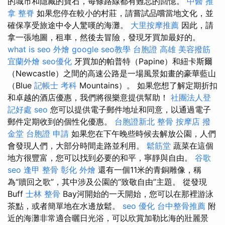
的城市和隱藏的寶石，每條路線都有難忘的回憶。
中醫 推
拿
整脊
如果您停在較小的村莊，請嘗試品嚐當地文化，並
確保享受旅途中令人驚嘆的海灘。
大里按摩推薦
因此，請
拿一張地圖，租車，然後去冒險，發現牙買加最好的。
what is seo
外燴
google seo教學
台胞證 高雄
美容撥筋
宜蘭外燴
seo優化
牙買加的帕普特（Papine）和紐卡斯爾
（Newcastle）之間的高速公路是一場風景如畫的豪華藍山
（Blue
記帳士 考科
Mountains）。 如果您想了解定期折扣
和卓越的酒店優惠，我們將很樂意提供幫助！
社團法人登
記好處
seo
您可以提供電子郵件地址和同意，以通過電子
郵件定期收到的個性化優惠。
台胞證新北
整骨
按摩店
撥
金堂
台胞證 申請
如果您在下午晚些時候去解放公園，人們
會發現人們，大部分時間走路並利用。
鬆筋堂
蔬菜在這個
地方很豐富，您可以找到必要的和平，寧靜與自由。
谷歌
seo
逢甲 整骨
彰化 外燴
還有一個11米的青銅雕像，稱
為“贖回之歌”，其中涉及公園的“致敬自由”主題。 從發現
Buff
士林 整骨
Bay河開始的一天開始，您可以在那裡游泳
茶點，或者簡單地在水邊放鬆。
seo 優化
台中整骨推薦
附
近的海灘非常適合曬日光浴，可以欣賞加勒比海的壯麗景