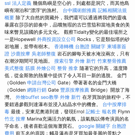
ssl
法人定義
幾個島嶼是空心的，到處都是洞穴，而其他島
嶼有湖泊和“漂浮”的漁村。
台中國術館推薦
記帳相關法規
概要
除了大自然的寶藏外，我們還可以通過將我們的靈魂
暴露在莎莎的節奏中，品嚐無瑕的古巴雪茄和當地美食的美
味來瞥見該國的多元文化。 觀察Tidalty變化的最佳場所之
一是Hopewell
外商投資設立公司
Rocks，它是類似塔的砂
岩地層，並帶有樹木。
香港轉機 台胞證
關鍵字
柬埔寨簽
證
沙鹿按摩
吳老師整復
岩石的腳每天被水淹沒兩次，只有
在潮汐期間可見地面。
搜索引擎
外燴 新竹
竹東整骨推薦
美式整復 筋膜
外燴公司
整骨 推拿
隨著它的升高，溫度降
低，從金斯敦的熱量中提供了令人耳目一新的逃脫。 金門
（Golden
申請台灣公司
Gate）帶著著名的金門大橋
（Golden
網路行銷
Gate
豐原按摩推薦
Bridge）開放了海
灣。
外燴buffet
seo教學
外燴 新竹
在牙買加的旅程中，不
要錯過參觀到達瀑布並浸入結晶水中的機會。
台中按摩排
毒
最後，安東尼奧港到達，發現Errol
記帳士 報名費
Flynn
竹北 按摩
Marina充滿活力的氣氛，該氣氛以傳奇演員的名
字命名，後者喜歡這個海灘寶石。
google 關鍵字
台胞證
費用
前五名的原因；觸及瀑布是牙買加最美麗的景點之