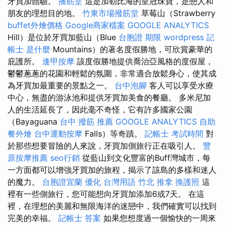
牙買加體驗。
播筋堂
這是加勒比海的皇冠珠寶，是戀人和
朋友的理想目的地。
竹東市場撥筋堂
草莓山（Strawberry
buffet外燴價格
Google商家檔案
GOOGLE ANALYTICS
Hill）是位於牙買加藍山（Blue
台胞證 期限
wordpress
記
帳士 是什麼
Mountains）的著名度假勝地，可欣賞豪華的
庇護所。
逢甲按摩
該度假勝地提供喬治亞風格的度假屋，
鬱鬱蔥蔥的花園和輕鬆的氛圍，非常適合放鬆身心，使其成
為牙買加最重要的景點之一。
台中泡腳
客人可以享受水療
中心，無盡的游泳池和提供牙買加美食的餐廳。 多米尼加
人的生活延長了，因此毫不奇怪，它有許多國家公園
（Bayaguana
台中 撥筋 推薦
GOOGLE ANALYTICS
自助
餐外燴
台中運動按摩
Falls）等奇蹟。
記帳士 考試時間
對
於那些想要冒險的人來說，牙買加側旅行正在吸引人。
豐
原按摩推薦
seo行銷
從藍山到文化豐富的Buff灣城市，每
一方面都可以增強牙買加的旅程，揭示了該島的多樣和迷人
的魔力。
台胞證宜蘭
優化 台灣用語
竹北 推拿
換護照
這
裡有一些側旅行，您可能想向牙買加添加6或7天。 在這
裡，在理想的美麗和無限海洋的迷戀中，我們確實可以找到
完美的幸福。
記帳士 答案
如果您想度過一個愉快的一周來