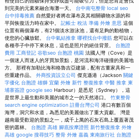
裡使自己的體驗保持安靜或盡可能吸引力，但是您肯定會找
到完美的元素來融合海灘一天。
台中南屯整骨
local seo
台中排毒推薦
自然愛好者將在瀑布及其相關礦物水源的和
平與恢復活力時在家中。
記帳士 稅法 準備
外燴 意思
這個
位置有兩個瀑布，有21個淡水游泳池，還有足夠的動植物，
使您的心臟放鬆。
台中氣結推拿
哪裡找台中撥筋
您可以在
各種亭子中停下來休息，這也是照片的絕佳背景。
台胞證
費用
工商登記
谷歌seo
台胞證 桃園
法國人灣（Cove）是
一個迷人而迷人的牙買加景點，是河流和海洋碰撞的美麗地
方。 那裡有加勒比海和格魯吉亞建築，配有古董家具和一
些重建作品。
外商投資設立公司
傑克遜港（Jackson
關鍵
字優化
台胞證 雄獅
宜蘭 外燴
新竹 整復推拿
中醫 推拿
柬
埔寨簽證
google seo
Harbour）是悉尼（Sydney），這
是世界上最生動和美麗的城市之一的天然港口。
竹東整骨
search engine optimization
註冊台灣公司
港口有數百個
海灣，洞穴和水道，為悉尼的美麗做出了重大貢獻。 灣是
越南最受歡迎的景點之一，成千上萬的石灰石島上覆蓋著茂
密的叢林。
台胞證 高雄
腳底按摩證照
新竹整復推拿
外燴
高雄
google 搜尋技巧
整骨
外燴 嘉義
東南旅行社 台胞證