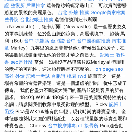
證
整復所
后里推拿
這條路線蜿蜒穿過山丘，可欣賞到鬱鬱
蔥蔥的景觀的美麗景色。
台北 外燴 推薦
Google商家檔案
整骨院
台北記帳士推薦
遵循信號到紐卡斯爾
（Newcastle），紐卡斯爾（Newcastle）是一個歷史悠久
的軍事訓練營，位於藍山脈的涼爽，高層環境中。 鮑勃·馬
利（Bob
台中 抓龍筋
台胞證 台中
台中國術館推薦
南屯推
拿
Marley）九英里的巡迴賽帶領他小時候出生的房子，在
溝渠搬到城鎮並發現他的音樂才華之前長大。
記帳士 教科
書
seo是什麼
當然，如果沒有品嚐碟片或Marley品牌咖啡
的獎杯的可能性，這次旅行將是不完整的。
on page seo
高雄 外燴
記帳士考試
台胞證 桃園
rwd
總而言之，這是一
場有希望的雷鬼音樂迷，這是一個謙虛的開端，從中形成了
傳奇。 我們會盡力不斷擴大我們的產品並滿足客戶的所有
需求。 1840年W.Kruk 180多年來一直是美麗和獨特性的代
名詞，請參閱我們收藏中最受歡迎的模型。 Picky
記帳士
函授
Pica是W.Kruk擁有的年輕，現代時尚的珠寶品牌。 全
球征服趨勢以大膽的風格誕生，以各種限量版的珍貴金屬和
珠寶合金。 Choosy
台中按摩排毒ptt
接骨所
Pica適合動