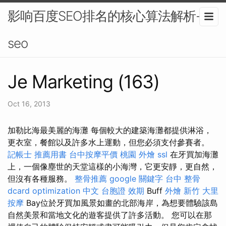
影响百度SEO排名的核心算法解析-
seo
Je Marketing (163)
Oct 16, 2013
加勒比海最美麗的海灘 每個較大的建築海灘都提供淋浴，
更衣室，餐館以及許多水上運動，但您必須支付參賽者。
記帳士 推薦用書
台中按摩平價
桃園 外燴
ssl
在牙買加海灘
上，一個像塵世的天堂這樣的小海灣，它更安靜，更自然，
但沒有各種服務。
整骨推薦
google 關鍵字
台中 整骨
dcard
optimization 中文
台胞證 效期
Buff
外燴 新竹
大里
按摩
Bay位於牙買加風景如畫的北部海岸，為想要體驗該島
自然美景和當地文化的遊客提供了許多活動。 您可以在那