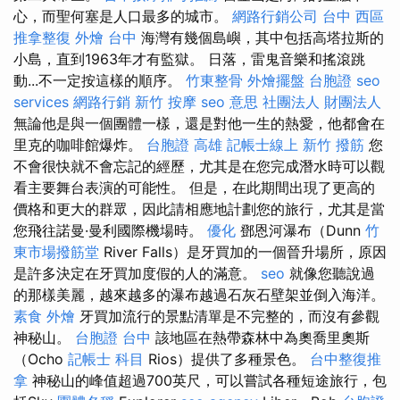
心，而聖何塞是人口最多的城市。
網路行銷公司
台中 西區
推拿整復
外燴 台中
海灣有幾個島嶼，其中包括高塔拉斯的
小島，直到1963年才有監獄。 日落，雷鬼音樂和搖滾跳
動...不一定按這樣的順序。
竹東整骨
外燴擺盤
台胞證
seo
services
網路行銷
新竹 按摩
seo 意思
社團法人 財團法人
無論他是與一個團體一樣，還是對他一生的熱愛，他都會在
里克的咖啡館爆炸。
台胞證 高雄
記帳士線上
新竹 撥筋
您
不會很快就不會忘記的經歷，尤其是在您完成潛水時可以觀
看主要舞台表演的可能性。 但是，在此期間出現了更高的
價格和更大的群眾，因此請相應地計劃您的旅行，尤其是當
您飛往諾曼·曼利國際機場時。
優化
鄧恩河瀑布（Dunn
竹
東市場撥筋堂
River Falls）是牙買加的一個晉升場所，原因
是許多決定在牙買加度假的人的滿意。
seo
就像您聽說過
的那樣美麗，越來越多的瀑布越過石灰石壁架並倒入海洋。
素食 外燴
牙買加流行的景點清單是不完整的，而沒有參觀
神秘山。
台胞證 台中
該地區在熱帶森林中為奧喬里奧斯
（Ocho
記帳士 科目
Rios）提供了多種景色。
台中整復推
拿
神秘山的峰值超過700英尺，可以嘗試各種短途旅行，包