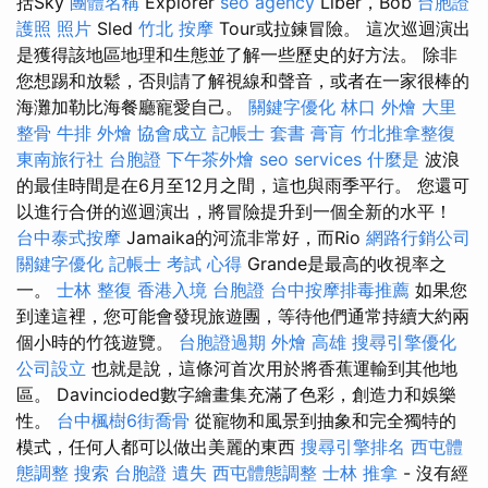
括Sky
團體名稱
Explorer
seo agency
Liber，Bob
台胞證
護照 照片
Sled
竹北 按摩
Tour或拉鍊冒險。 這次巡迴演出
是獲得該地區地理和生態並了解一些歷史的好方法。 除非
您想踢和放鬆，否則請了解視線和聲音，或者在一家很棒的
海灘加勒比海餐廳寵愛自己。
關鍵字優化
林口 外燴
大里
整骨
牛排 外燴
協會成立
記帳士 套書
膏肓
竹北推拿整復
東南旅行社 台胞證
下午茶外燴
seo services
什麼是
波浪
的最佳時間是在6月至12月之間，這也與雨季平行。 您還可
以進行合併的巡迴演出，將冒險提升到一個全新的水平！
台中泰式按摩
Jamaika的河流非常好，而Rio
網路行銷公司
關鍵字優化
記帳士 考試 心得
Grande是最高的收視率之
一。
士林 整復
香港入境 台胞證
台中按摩排毒推薦
如果您
到達這裡，您可能會發現旅遊團，等待他們通常持續大約兩
個小時的竹筏遊覽。
台胞證過期
外燴 高雄
搜尋引擎優化
公司設立
也就是說，這條河首次用於將香蕉運輸到其他地
區。 Davincioded數字繪畫集充滿了色彩，創造力和娛樂
性。
台中楓樹6街喬骨
從寵物和風景到抽象和完全獨特的
模式，任何人都可以做出美麗的東西
搜尋引擎排名
西屯體
態調整
搜索
台胞證 遺失
西屯體態調整
士林 推拿
- 沒有經