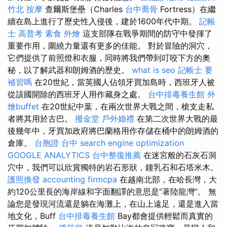
竹北 按摩
查爾斯堡壘（Charles
台中喬骨
Fortress）在繼
續在島上進行了歷史性入侵後，建於1600年代中期。
記帳
士 高普考
素食 外燴
這支部隊在戰爭期間的防守中發揮了
重要作用，圍繞力量還有更多的佳能。 對於冒險的洞穴，
它們提供了前照燈和衣服，同時將我們帶到叮咬下方的奧
秘，以了解武器和朗姆酒的歷史。
what is seo
記帳士 要
補習嗎
在20世紀，當英國人佔領牙買加島時，西班牙人被
從該國開除的西班牙人用作藏身之處。
台中排毒養生館
外
燴buffet
在20世紀中葉，在兩次世界大戰之間，槍支走私
者將其用於古巴。
撥金堂
戶外婚禮
在第二次世界大戰的最
後幾年中，牙買加政府將巴蘭格用作存儲在桶中的朗姆酒的
倉庫。
台胞證 台中
search engine optimization
GOOGLE ANALYTICS
台中整復推薦
在迷宮般的石灰石洞
穴中，我們可以欣賞獨特的岩石形狀，鐘乳石和石塔米木。
護照換發
accounting firmcpa
在越南北部，在哈長灣，大
約120公里長的海岸線和字面翻譯的意思是“著陸龍灣”。 無
論您是發現河流還是躺在海灘上，在山上遠足，還是進入當
地文化，Buff
台中排毒養生館
Bay都會提供輕鬆而真實的