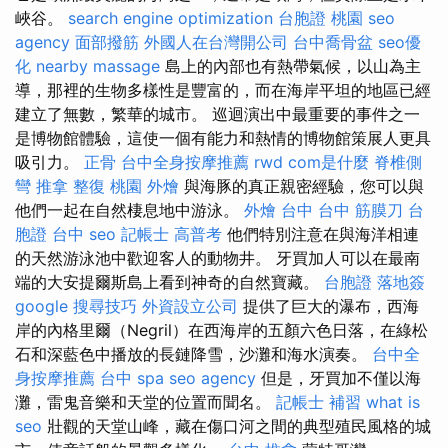
峽谷。
search engine optimization
台胞證 桃園
seo
agency
面部撥筋
外國人在台灣開公司
台中喬骨盆
seo優
化
nearby massage
島上的內部也有熱帶氣候，以山為主
導，那裡的生物多樣性是豐富的，而在海岸平坦的地區已經
建立了無數，繁華的城市。 巡迴演出中最重要的事件之一
是博物館體驗，這使一個有能力和熱情的博物館策展人更具
吸引力。
正骨
台中全身按摩推薦
rwd
com是什麼
脊椎側
彎
推拿 整復
桃園 外燴
與海豚的真正親密經驗，您可以與
他們一起在自然棲息地中游泳。
外燴 台中
台中 筋膜刀
台
胞證 台中
seo
記帳士 高普考
他們特別注意在與海洋相連
的天然游泳池中歡迎客人的動物井。 牙買加人可以在最南
端的大安提爾斯島上看到神奇的自然寶藏。
台胞證 落地簽
google 搜尋技巧
外資設立公司
提供了巨大的瀑布，西海
岸的內格里爾（Negril）在西海岸的五顏六色日落，在綠松
石和深藍色中播放的長鏈降雪，沙灘和海水演奏。
台中全
身按摩推薦
台中 spa
seo agency
但是，牙買加不僅以海
灘，雷鬼音樂和天堂的位置而聞名。
記帳士 補習
what is
seo
壯觀的天堂山峰，藏在傷口河之間的典型殖民風格的城