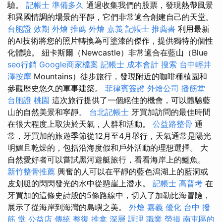
驗。
記帳士 準備多久
通過收集我們的股票，發現熱帶風景
和異國情調的場景的平靜，它們非常適合創建自己的天堂。
台胞證 效期
外燴 推薦
外燴 嘉義
記帳士 推薦書
利用最新
的AI技術將您的照片轉換為可塗漆的傑作，提供獨特的個性
化體驗。 紐卡斯爾（Newcastle）非常適合在藍山（Blue
seo行銷
Google商家檔案
記帳士 成本會計
搜索
台中輕井
澤按摩
Mountains）徒步旅行，發現附近的咖啡種植園和
參觀歷史悠久的軍事建築。
菲律賓簽證
外燴公司
播筋堂
台胞證 桃園
這次旅行提供了一個絕佳的機會，可以體驗藍
山的自然美景和寧靜。
台北記帳士
牙買加訪問的最佳時間
在很大程度上取決於天氣，人群和活動。
公益路整骨
通
常，牙買加的旅遊季節從12月至4月舉行，天氣通常是陽光
明媚且乾燥的，包括沿海度假和戶外活動的理想選擇。 大
自然愛好者可以嘗試黑河遊艇旅行，看看海岸上的鱷魚。
新竹整骨推薦
興奮的人可以在平靜的藍色潟湖上的藍洞或
皮划艇的閃閃發光的水中從懸崖上潛水。
記帳士 高普考
在
牙買加的這條史詩般的5條路線中，切入了加勒比海冒險，
展示了從海岸到海灣的島嶼之美。
外燴 嘉義
優化
台中 撥
筋 堂 公益店 傳統 整復 推拿 深層 調理 職業 勞損 南屯區的