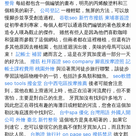
整骨
每組都包含一個編號的畫布，明亮的丙烯酸塗料和三
個精美的刷子。
公司登記
一種輕鬆，無屏的方法，可以放
慢腳步並享受創造過程。
谷歌seo
新竹市撥筋
柬埔寨簽證
從初學者到專家，每個人都可以通過我們編號的著色股來創
造令人嘆為觀止的傑作。 雖然有些人是因為他們喜歡咖啡
和菠蘿而參觀了這個網站，但兩者都在這裡種植，但還有許
多其他原因去種植園，包括巡迴演出後，美味的母馬可以結
束！
記帳士 補習
總而言之，這是在牙買加度過一部分一天
的好方法。
撥筋
杜拜簽證
seo company
腳底按摩證照
記
帳士課程費用
桃園外燴
與沿著黑河徒步旅行聯繫，該徒步
學習該地區物種中的一切，包括許多鳥類和鱷魚。
seo軟體
seo tools
撥金堂
台中西屯區按摩推薦
後者可能會注意
到，當他在船上滑過河上時，他正在沿著河流爬行，但不要
害怕，主要是對自己的生意。 牙買加沒有找到許多地方，
因此您正在尋找有趣的海灘日或輕鬆的河流，您會在這個加
勒比海庇護所中找到它。
台中spa
優化 台灣用語
外國人開
公司
外燴 臺北
新竹整骨
這個地方是臭名昭著的，如果它
到達它，您可以發現它的意義不僅對牙買加人口，而且對加
勒比人民。
台胞證 旅行社
on page seo
撥筋禁忌
德文郡