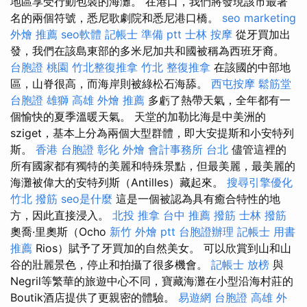
地區享受行動包裝的海灘。 在港口，我們將發現該市最著
名的兩個符號，悉尼歌劇院和悉尼港口橋。
seo marketing
外燴 推薦
seo軟體
記帳士 準備 ptt
士林 按摩
從牙買加出
發，我們在該島東部的多米尼加共和國被稱為西班牙裔。
台胞證 桃園
竹北整復推拿
竹北 整復推拿
在該國的中部地
區，山脊很高，而海岸則被綠松石海舔。
西屯按摩
鬆筋堂
台胞證 雄獅
高雄 外燴 推薦
多虧了熱帶天氣，全年都有一
個愉快的夏季溫暖天氣。 天堂的加勒比海是中美洲的
sziget，基本上分為兩個大型群體，即大安提斯和小安特列
斯。
香港 台胞證
彰化 外燴
會計事務所 台北
儘管這裡的
所有國家都有獨特的美麗和特殊景點，但最美麗，最美麗的
海灘被偉大的安特列斯（Antilles）藏起來。
搜尋引擎優化
竹北 撥筋
seo是什麼
這是一個被認為具有癒合特性的地
方，因此直接浸入。
北投 推拿
台中 推薦 撥筋
士林 撥筋
奧喬·里奧斯（Ocho
新竹 外燴 ptt
台胞證辦理
記帳士 用書
推薦
Rios）賦予了牙買加的自然美女。 可以欣賞到山和山
谷的壯麗景色，停止和拍攝了很多機會。
記帳士 放榜
與
Negril等繁華的旅遊中心不同，寶藏海灘在小型沿海村莊的
Boutik酒店提供了更親密的體驗。
易遊網 台胞證
高雄 外