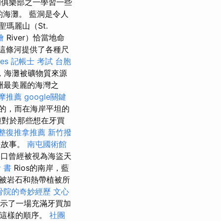
的俱樂部之一學習一些
海灘。 藍洞是令人
瑪麗山（St.
燴
River）恰當地命
這條河提供了各種尺
ces
記帳士 考試
台胞
，海灘被礦物質來源
洲最美麗的海灣之
摩推薦
google關鍵
的，而在海岸平坦的
但對於那些想在牙買
整復推拿推薦
新竹撥
盜故事。
南屯國術館
口曾經被視為海盜天
 書
Rios的南岸，藍
被岩石和熱帶植被所
骨院的奇妙經歷
文心
展示了一場充滿牙買加
按這樣的順序。
社團