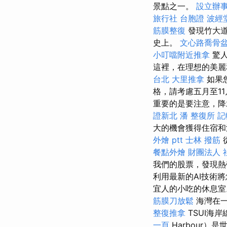
景點之一。
設立辦
旅行社 台胞證
波經
筋膜整復
發現竹大道
史上。
文心路喬骨
小叮噹附近推拿
驚人
這裡，在理想的美麗
台北
大里推拿
如果
格，請考慮五月至1
重要的是要注意，降
證新北
潘 整復所
記
大的機會獲得住宿和活
外燴 ptt
士林 撥筋
餐點外燴
財團法人 
我們的股票，發現熱
利用最新的AI技術
宜人的小吃的休息
筋膜刀放鬆
海灣在一
整復推拿
TSUI海
一頁
Harbour