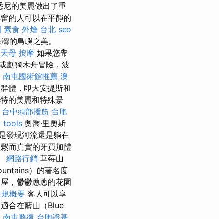
悉尼的美麗做出了重
奮的人可以在平靜的
園
素食 外燴 台北
seo
海灣的島嶼之美。
。
天母 按摩
如果您帶
或劃獨木舟冒險，波
o
南屯國術館推薦
澳
大型群體，即大安提斯和
特的美麗和特殊景
台中頭部撥筋
台胞
 tools
奧喬·里奧斯
您是發現河流還是躺在
輕鬆而真實的牙買加體
。
網路行銷
草莓山
untains）的著名度
假屋，鬱鬱蔥蔥的花園
法規概要
客人可以享
適合在藍山（Blue
。
南屯整復
台胞證基