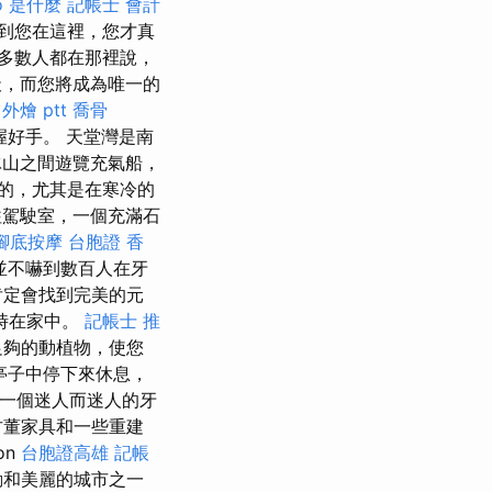
o 是什麼
記帳士 會計
到您在這裡，您才真
多數人都在那裡說，
，而您將成為唯一的
外燴 ptt
喬骨
好手。 天堂灣是南
山之間遊覽充氣船，
的，尤其是在寒冷的
往駕駛室，一個充滿石
腳底按摩
台胞證 香
並不嚇到數百人在牙
肯定會找到完美的元
時在家中。
記帳士 推
足夠的動植物，使您
亭子中停下來休息，
是一個迷人而迷人的牙
古董家具和一些重建
on
台胞證高雄
記帳
生動和美麗的城市之一