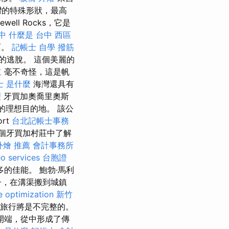
的特殊形狀，最高
ell Rocks，它是
中
什麼是
台中 西區
面。
記帳士 自學
撥筋
的逃脫。 這個美麗的
立
毫不奇怪，這是帆
士 是什麼
海灣還具有
理
牙買加奧喬里奧斯
的理想目的地。 該公
rt
台北記帳士事務
這個牙買加村莊中了解
外燴 推薦
會計事務所
o services
台胞證
的佳能。 鮑勃·馬利
子，在溝渠搬到城鎮
e optimization
新竹
次旅行將是不完整的。
開端，從中形成了傳