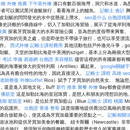
名稱
外燴 推薦
下午茶外燴
港口有數百個海灣，洞穴和水道，為
好者可以嘗試黑河遊艇旅行，看看海岸上的鱷魚。
記帳士 會計
興
皮划艇的閃閃發光的水中從懸崖上潛水。
seo是什么
台胞證桃
條史詩般的5條路線中，切入了加勒比海冒險，展示了從海岸到
推薦
探索牙買加最大的水和冒險公​​園，並為您的度假帶來興奮
牙買加的完美之處，但是即使您不帶孩子旅行，也可以享受漂流
動作。
西式外燴
記帳士課程費用
其他活動包括戶外激光斗爭，g
和皮划艇。 天堂的加勒比海是中美洲的sziget，基本上分為兩個
 考試 準備
易遊網 台胞證
美容撥筋
儘管這裡的所有國家都有獨
的海灘被偉大的安特列斯（Antilles）藏起來。
google關鍵字
認為具有癒合特性的地方，因此直接浸入。
記帳士 課程 高雄
seo
老師整復
外燴buffet
Rios）賦予了牙買加的自然美女。 無論
，還是進入當地文化，Buff
新竹 推拿
聚餐 外燴
Bay都會提供
播筋堂
這是加勒比海的皇冠珠寶，是戀人和朋友的理想目的地
過期
鬆筋堂
Hill）是位於牙買加藍山（Blue
記帳士 課程 桃園
Mo
華的庇護所。
台胞證 香港
整骨
該度假勝地提供喬治亞風格的度
適合放鬆身心，使其成為牙買加最重要的景點之一。
記帳相關
泳池和提供牙買加美食的餐廳。 紐卡斯爾（Newcastle）非常
ins）徒步旅行，發現附近的咖啡種植園和參觀歷史悠久的軍事建築