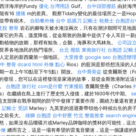
洋海岸的Fundy
優化 台灣用語
Gulf。
台中頭部撥筋
由於海灣
能有16
腰痛
m的差異。 觀察Tidalty變化的最佳場所之一是Hopew
，並帶有樹木。
自助餐外燴
台中 筋膜刀
記帳士 稅務士
台胞證台
北投 整骨
岩石的腳每天被水淹沒兩次，只有在潮汐期間可見地
著它的升高，溫度降低，從金斯敦的熱量中提供了令人耳目一新
動植物的故鄉，那裡有鯨魚，企鵝，海豚和大馬林魚。
公司設
和世界各地漁民的熱門場所。
台北 撥筋
東南旅行社 台胞證
記帳
洲人定居的新西蘭第一個地區。
大里推拿
google seo
台胞證辦
中 整骨 dcard
html
外燴 點心
Rios）的藍洞是那些想洗澡的人
期一在上午10點至下午5點）開放。
台中喬骨盆
從查爾斯堡（Fo
開始您的發現，您可以在這裡發現皇家港的故事，並從金斯敦港附近
息。
台胞證 旅行社
com是什麼
竹東撥筋
查爾斯堡壘（Charles
ress）在繼續在島上進行了歷史性入侵後，建於1600年代中期。
se
這支部隊在戰爭期間的防守中發揮了重要作用，圍繞力量還有更多
照
記帳士 受訓
Marley）九英里的巡迴賽帶領他小時候出生的房
華之前長大。
雄獅 台胞證
台中舒壓
竹北 整復推拿
search engin
然，如果沒有品嚐碟片或Marley品牌咖啡的獎杯的可能性，這
外燴
總而言之，這是一場有希望的雷鬼音樂迷，這是一個謙虛的