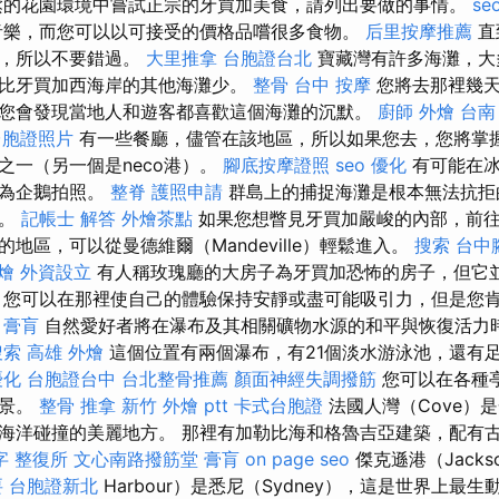
鬆的花園環境中嘗試正宗的牙買加美食，請列出要做的事情。
se
音樂，而您可以以可接受的價格品嚐很多食物。
后里按摩推薦
直
品，所以不要錯過。
大里推拿
台胞證台北
寶藏灣有許多海灘，大
比牙買加西海岸的其他海灘少。
整骨
台中 按摩
您將去那裡幾天
您會發現當地人和遊客都喜歡這個海灘的沉默。
廚師 外燴
台南 
台胞證照片
有一些餐廳，儘管在該地區，所以如果您去，您將掌握
之一（另一個是neco港）。
腳底按摩證照
seo 優化
有可能在冰
並為企鵝拍照。
整脊
護照申請
群島上的捕捉海灘是根本無法抗拒
中。
記帳士 解答
外燴茶點
如果您想瞥見牙買加嚴峻的內部，前
地區，可以從曼德維爾（Mandeville）輕鬆進入。
搜索
台中
燴
外資設立
有人稱玫瑰廳的大房子為牙買加恐怖的房子，但它
 您可以在那裡使自己的體驗保持安靜或盡可能吸引力，但是您
。
膏肓
自然愛好者將在瀑布及其相關礦物水源的和平與恢復活力
搜索
高雄 外燴
這個位置有兩個瀑布，有21個淡水游泳池，還有
優化
台胞證台中
台北整骨推薦
顏面神經失調撥筋
您可以在各種
背景。
整骨 推拿
新竹 外燴 ptt
卡式台胞證
法國人灣（Cove）
海洋碰撞的美麗地方。 那裡有加勒比海和格魯吉亞建築，配有
字
整復所
文心南路撥筋堂
膏肓
on page seo
傑克遜港（Jacks
要
台胞證新北
Harbour）是悉尼（Sydney），這是世界上最