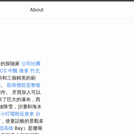
About
奇的探險家
公司社團
ICS
中醫 推拿
竹北
料和三個精美的刷
程。
筋骨撥筋堂整復
作。 牙買加人可以
供了巨大的瀑布，西
長鏈降雪，沙灘和海水
。
小叮噹附近推拿
台
市，使童話般的景觀多
證高雄
Bay）是珊瑚