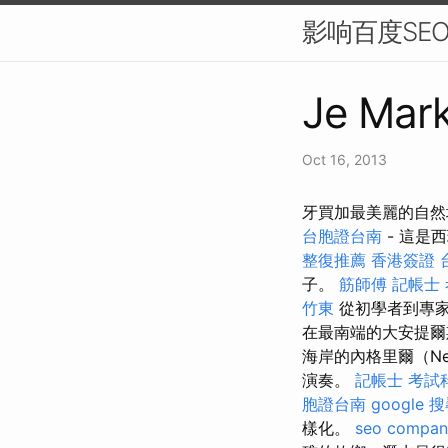
影响百度SE
Je Mark
Oct 16, 2013
牙買加最美麗的自然
台胞證台南
- 這是
整復推薦
香港簽證 
子。
筋師傅
記帳士
竹東
從初學者到專家
在最南端的大安提
海岸的內格里爾（N
演奏。
記帳士 考試
胞證台南
google
樣化。
seo compan