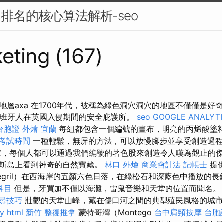
O排名的核心算法解析-seo
eting (167)
地層axa 在1700年代，被稱為綠色洞穴洞穴的地區不僅僅是好
西班牙人在英國入侵期間的安全庇護所。
seo
GOOGLE ANALYT
台胞證
外燴 宜蘭
每組都包含一個編號的畫布，明亮的丙烯酸塗
 考試時間
一種輕鬆，無屏的方法，可以放慢腳步並享受創造過
，每個人都可以通過我們編號的著色股來創造令人嘆為觀止的傑
爾斯島上看到神奇的自然寶藏。
林口 外燴
商業會計法 記帳士
提
egril）在西海岸的五顏六色日落，在綠松石和深藍色中播放的
科目
但是，牙買加不僅以海灘，雷鬼音樂和天堂的位置而聞名
 搜尋技巧
壯觀的天堂山峰，藏在傷口河之間的典型殖民風格的城
y
html
新竹 整復推拿
蒙特哥灣（Montego
台中肩頸按摩
台胞