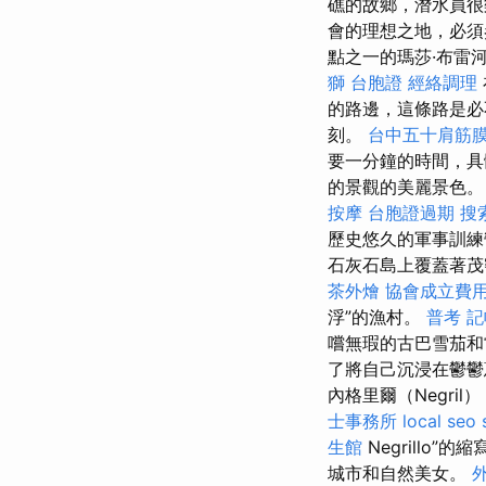
礁的故鄉，潛水員很
會的理想之地，必
點之一的瑪莎·布雷河（
獅 台胞證
經絡調理
的路邊，這條路是必
刻。
台中五十肩筋
要一分鐘的時間，
的景觀的美麗景色
按摩
台胞證過期
搜
歷史悠久的軍事訓練
石灰石島上覆蓋著
茶外燴
協會成立費
浮”的漁村。
普考 
嚐無瑕的古巴雪茄和
了將自己沉浸在鬱
內格里爾（Negr
士事務所
local seo
生館
Negrillo
城市和自然美女。
外