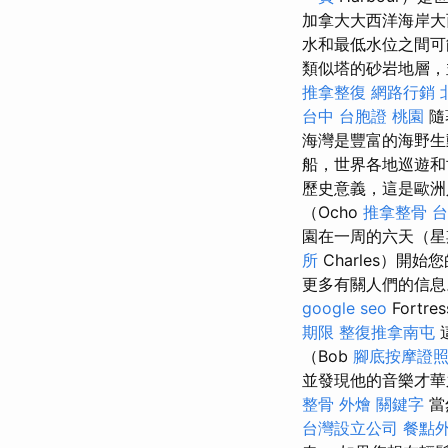
加拿大大西洋海岸大西
水和最低水位之間可
類似塔的砂岩地層
推拿整復
網路行銷
台中
台胞證 桃園
隨
海灣是豐富的海野生
船，世界各地巡遊
歷史意義，這是歐
（Ocho
推拿整骨
台
園在一周的六天（星
所
Charles）
更多有關人們的信
google seo
Fort
期限
整復推拿南屯
（Bob
腳底按摩證
並發現他的音樂才
整骨
外燴
關鍵字
當
台灣設立公司
餐點