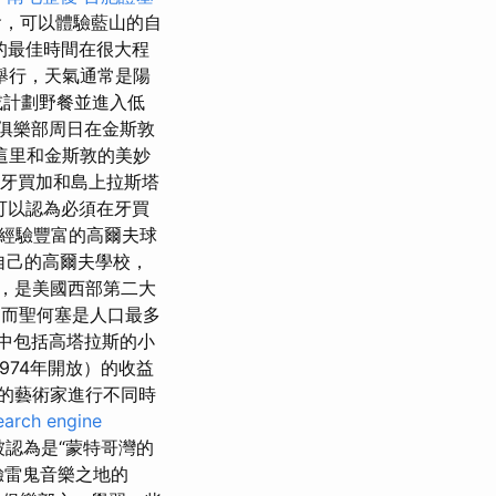
會，可以體驗藍山的自
的最佳時間在很大程
舉行，天氣通常是陽
或計劃野餐並進入低
俱樂部周日在金斯敦
這里和金斯敦的美妙
牙買加和島上拉斯塔
可以認為必須在牙買
和經驗豐富的高爾夫球
有自己的高爾夫學校，
，是美國西部第二大
而聖何塞是人口最多
中包括高塔拉斯的小
974年開放）的收益
的藝術家進行不同時
earch engine
認為是“蒙特哥灣的
驗雷鬼音樂之地的