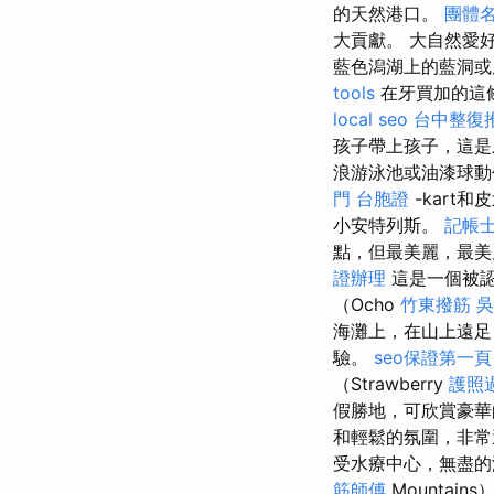
的天然港口。
團體
大貢獻。 大自然愛
藍色潟湖上的藍洞或
tools
在牙買加的這
local seo
台中整復
孩子帶上孩子，這是
浪游泳池或油漆球
門 台胞證
-kart
小安特列斯。
記帳士
點，但最美麗，最美麗
證辦理
這是一個被
（Ocho
竹東撥筋
吳
海灘上，在山上遠足
驗。
seo保證第一頁
（Strawberry
護照
假勝地，可欣賞豪
和輕鬆的氛圍，非常
受水療中心，無盡的游
筋師傅
Mounta