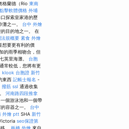
格蘭德（Rio
東南
o點擊軟體價格
外埔
港口探索皇家港的歷
沙灘之一。
台中 外燴
的目的地之一。 在
關法規概要
素食 外燴
並想要更有利的價
加的雨季相吻合，但
現七英里海灘。
台胞
通常較低，您將有更
。
klook 台胞證
新竹
的東西
記帳士報名
-
 撥筋
ssl
通過收集
堂。
河南路四段推拿
另一個游泳池和一個帶
深的容器之一。
台中
 外燴 ptt
SHA
新竹
toria
seo保證第
轉移。
板橋 外燴
來自