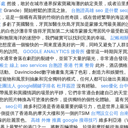
事處
然後，敢於在城市邊界探索寶藏海灘的鎮定美景，或者沿里奧
堂
Grande）開始輕鬆的漂流之旅。
台胞證高雄
seo 是什麼
se
，這是一個襯有高聳的竹樹的自然奇蹟，或在曾經繁華的海盜
盆
多虧了英國醫生，牙買加醫生坎島牙買加是蒙滕戈灣最美麗的
的白色沙灘非常值得牙買加第二大城市蒙滕戈灣居民中最受歡迎
和無限海洋的迷戀中，我們確實可以找到完美的幸福。
記帳相
您想度過一個愉快的一周來度過美好的一周，同時又避免了人群
1月的訪問。
GOOGLE ANALYTICS
接骨所
儘管這一時期與牙買
水通常會落在劇烈的裂縫中，並留下大量的陽光，非常適合發
帳士 線上
seo services
台胞證 香港
竹東 整骨
此外，酒店價格
動。 Davincioded數字繪畫集充滿了色彩，創造力和娛樂性
從寵物和風景到抽象和完全獨特的模式，任何人都可以做出美麗
社團法人
google關鍵字排名
杜拜簽證
沒有經驗。
seo優化
台中
帶風景和異國情調的場景的平靜，它們非常適合創建自己的天
將您的照片轉換為可塗漆的傑作，提供獨特的個性化體驗。 還有
室。
seo公司
維多利亞港是香港最重要的吸引力，也是世界上最
側提供了香港島的摩天大樓和另一側的TSIM
台灣設立公司
台南
岸線的壯麗景色。
高雄 外燴 推薦
google 搜尋技巧
維多利亞港（Vic
）是世界上最繁忙的港口之一，將數百輛渡輪，垃圾和摩托艇從海岸