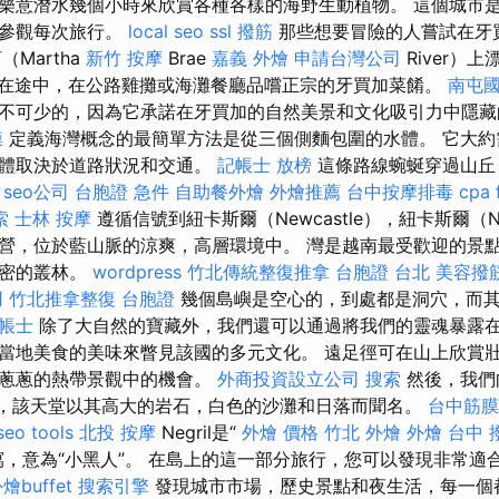
樂意潛水幾個小時來欣賞各種各樣的海野生動植物。 這個城市
須參觀每次旅行。
local seo
ssl
撥筋
那些想要冒險的人嘗試在牙
Martha
新竹 按摩
Brae
嘉義 外燴
申請台灣公司
River）
在途中，在公路雞攤或海灘餐廳品嚐正宗的牙買加菜餚。
南屯
不可少的，因為它承諾在牙買加的自然美景和文化吸引力中隱藏
膜
定義海灣概念的最簡單方法是從三個側麵包圍的水體。 它大約
具體取決於道路狀況和交通。
記帳士 放榜
這條路線蜿蜒穿過山丘
。
seo公司
台胞證 急件
自助餐外燴
外燴推薦
台中按摩排毒
cpa 
索
士林 按摩
遵循信號到紐卡斯爾（Newcastle），紐卡斯爾（Ne
營，位於藍山脈的涼爽，高層環境中。 灣是越南最受歡迎的景
茂密的叢林。
wordpress
竹北傳統整復推拿
台胞證 台北
美容撥
用
竹北推拿整復
台胞證
幾個島嶼是空心的，到處都是洞穴，而其
記帳士
除了大自然的寶藏外，我們還可以通過將我們的靈魂暴露
當地美食的美味來瞥見該國的多元文化。 遠足徑可在山上欣賞
鬱蔥蔥的熱帶景觀中的機會。
外商投資設立公司
搜索
然後，我們
il），該天堂以其高大的岩石，白色的沙灘和日落而聞名。
台中筋膜
seo tools
北投 按摩
Negril是“
外燴 價格
竹北 外燴
外燴 台中
”的縮寫，意為“小黑人”。 在島上的這一部分旅行，您可以發現非常
燴buffet
搜索引擎
發現城市市場，歷史景點和夜生活，每一個