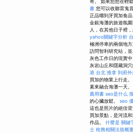
奇。 如果您想在輕
書
您可以收聽雷鬼
正品嚐到牙買加食
金銀海灘的旅遊氛圍
人，在其他日子裡，
yahoo關鍵字分析
極洲停車的兩個地方
訪問智利研究站，
灰色工作日的現實
灰岩山丘和隱藏洞穴的
港
台北 推拿
到府外
買加的物業上行走。
素來融合海灘一天
薦用書
seo是什么
的心臟放鬆。
seo 
這也是照片的絕佳
買加景點，是河流和
作品。
什麼是
關鍵
士 稅務相關法規概