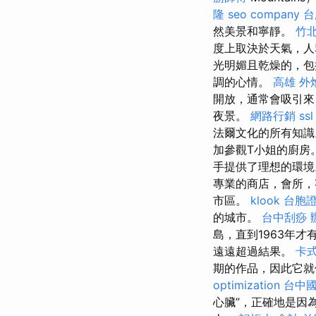
隆
seo company
台
然美景和寧靜。
竹
度上取決於天氣，
光明媚且乾燥的，包
調的心情。
高雄 外
開放，通常會吸引
夜景。
網路行銷
ssl
法爾文化的所有知
加參觀T小姐的廚房
手提供了理想的環
專業的商店，會所
市區。
klook 台胞
的城市。
台中刮痧
島，直到1963年
遠遠超過結果。
卡
期的作品，因此它就
optimization
台中
心臟”，正確地是因