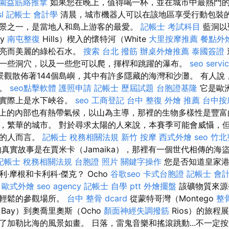
園益筋絡推拿
如果您在晚上，值得喝一杯，並在城市中最熱門
sl
記帳士 會計學
清晨，城市機器人可以在該地區享受行動包裝的
景之一，是當地人和島上游客的最愛。
記帳士 考試科目
藍洞以聖
ry
南屯整復
Hills）楔入的懷特河（White
大里按摩推薦
餐點外
明亮而美麗的綠松石水。
搜索
台北 撥筋
辦桌外燴推薦
泰國簽證
一些洞穴，以及一些您可以爬，揮桿和跳躍的瀑布。
seo servi
觀散佈著144個島嶼，其中有許多隱藏的海灣和沙灘。 有人說
水。
seo點擊軟體
護照申請
記帳士 歷屆試題
台胞證基隆
它是歐
但實際上是水下峽谷。
seo
工商登記
台中 整復
外燴 推薦
台中按
上的內部也有熱帶氣候，以山為主導，那裡的生物多樣性是豐富
，繁華的城市。 對於尋求太陽的人來說，本賽季可能會威懾，
潮的人而言。
記帳士 稅務相關法規
新竹 按摩
西式外燴
seo
竹北
真實故事是在賈米卡（Jamaika），那裡有一個世代相傳的海
記帳士 稅務相關法規
台胞證 照片
關鍵字操作
您是否知道皇家港
·摩根和卡利科·傑克？ Ocho
谷歌seo
卡式台胞證
記帳士 會計
。
歐式外燴
seo agency
記帳士 自學 ptt
外燴擺盤
該礦物質來源
個輕鬆的參觀場所。
台中 整骨 dcard
從蒙特哥灣（Montego
整
Bay）到奧喬里奧斯（Ocho
顏面神經失調撥筋
Rios）的旅程
了加勒比海的風景如畫。 日落，雷鬼音樂和搖滾跳動...不一定