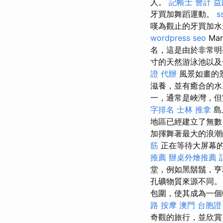
人。
記帳士 會計
益
牙買加舞蹈運動。
s
嘆為觀止的牙買加水
wordpress seo
Ma
名，這是由於非常
寸的天然游泳池以及
證 代辦
風景如畫的景
滋養，並有癒合的
一，通常是峽灣，
字排名
士林 推拿
島
地區已經建立了無數
加揮舞著最大的浪
筋
正在等待大屏幕的
推薦
辦桌外燴推薦
堂，例如黑鬍鬚，亨利
孔礦物質來源不同
包圍，使其成為一
路 按摩
澳門 台胞證
奇觀的旅行，並欣賞