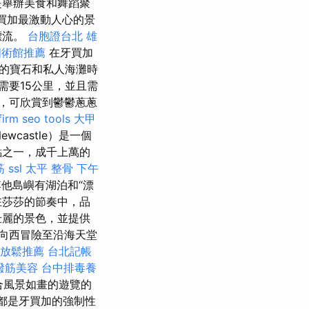
是舉辦美食和舞蹈聚
買加最激動人心的景
上漂流。
台胞證台北
雄
國術館推薦
在牙買加
的寶石和私人海灘時
需要15公里，並且需
，可欣賞到鬱鬱蔥蔥
firm
seo tools
大甲
wcastle）是一個
點之一，成千上萬的
筋
ssl
太平 整骨
下午
他島嶼有湖泊和“漂
在莎莎的節奏中，品
壯麗的景色，並提供
向西冒險至沿海天堂
放鬆推薦
台北記帳
撥筋美容
台中排毒養
適合風景如畫的遊覽的
都是牙買加的強制性