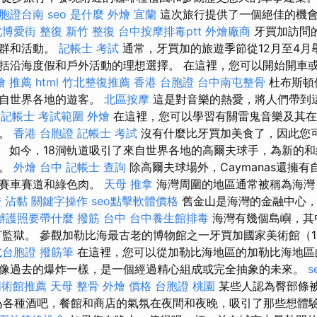
胞證台南
seo 是什麼
外燴 宜蘭
這次旅行提供了一個絕佳的機
北博愛街 整復
新竹 整復
台中按摩排毒ptt
外燴廠商
牙買加訪問
人群和活動。
記帳士 考試
通常，牙買加的旅遊季節從12月至4月
括沿海度假和戶外活動的理想選擇。 在這裡，您可以開始開車
燴 推薦
html
竹北整復推薦
香港 台胞證
台中南屯整骨
杜布斯頓
來自世界各地的遊客。
北區按摩
這是對音樂的熱愛，將人們帶到
記帳士 考試範圍
外燴
在這裡，您可以學習有關雷鬼音樂及其在
識。
香港 台胞證
記帳士 考試
沒有什麼比牙買加美食了，因此您
。 如今，18洞軌道吸引了來自世界各地的高爾夫球手，為新的
境。
外燴 台中
記帳士 查詢
除高爾夫球場外，Caymanas還擁
，賽車賽道和綠色肉。
天母 推拿
海灣周圍的地區通常被稱為海灣
證
沾黏
關鍵字操作
seo點擊軟體價格
舊金山是海灣的金融中心，
辦護照要帶什麼
撥筋 台中
台中養生館排毒
海灣有幾個島嶼，其
才有監獄。 參觀加勒比海最古老的博物館之一牙買加國家美術館（1
式台胞證
撥筋筆
在這裡，您可以從加勒比海地區的加勒比海地區
像過去的爆炸一樣，是一個經過精心組成或完全抽象的未來。
s
國術館推薦
天母 整骨
外燴 價格
台胞證 桃園
某些人認為臀部條被
為各種酒吧，餐館和商店的氣氛在夜間和夜晚，吸引了那些想體