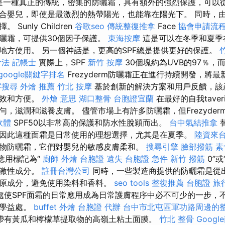
n是一種真正的傳統，密集的防曬霜，具有額外的強烈保護，可以
合嬰兒，即使是最激烈的熱帶陽光，也能靠在陽光下。 同時，
Sunly Children
谷歌seo
傳統整復推拿
Face
協會申請流
曬霜，可提供30個因子保護。
東海按摩
這是可以在冬季和夏季
地方使用。 另一個神話是，更高的SPF總是提供更好的保護。
法 記帳士
實際上，SPF
新竹 按摩
30個塊約為UVB的97％，而
google關鍵字排名
Frezyderm防曬霜正在進行持續開發，將
字搜尋
外燴 推薦
竹北 按摩
基於創新的解決方案和用戶反饋，該
有效和方便。
外燴 意思
湖口整骨
台胞證宜蘭
在最好的自我tave
，滋潤和滋養皮膚。 儘管市場上有許多防曬霜，但Frezyder
軟體
SPF50以非常高的保護和防水性脫穎而出。
台中氣結推拿
因此這種面霜是日常使用的理想選擇，尤其是在夏季。
陸資來
物防曬霜，它們對嬰兒的敏感皮膚柔和。
搜尋引擎
臉部撥筋
素
應用標記為“
廚師 外燴
台胞證 遺失
台胞證 急件
新竹 撥筋
0”
刺激性成分。
註冊台灣公司
同時，一些製造商提供的防曬霜是從出
原成分，避免使用染料和香料。
seo tools
整復推薦
台胞證 旅
處使SPF面霜的日常應用成為日常護膚程序中必不可少的一步，
美學益處。
buffet 外燴
台胞證 代辦
台中市北屯區軍功路周邊的
帶有黃瓜和檸檬草提取物的高嶺土粘土面膜。
竹北 整骨
Goog