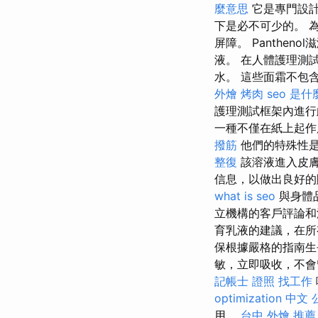
麼意思
它是專門設計
下是必不可少的。 
屏障。 Panthe
液。 在人體護理測
水。 這些面霜不包
外燴 烤肉
seo 是什
護理測試框架內進行
一種不僅在紙上起作
撥筋
他們的特殊性
整復
該溶液進入皮膚
信息，以做出良好
what is seo
與身體
立機構的客戶評論和
育乳液的建議，在所
保根據嚴格的指南生
敏，立即吸收，不
記帳士 證照 找工作
optimization 中文
用。
台中 外燴 推薦