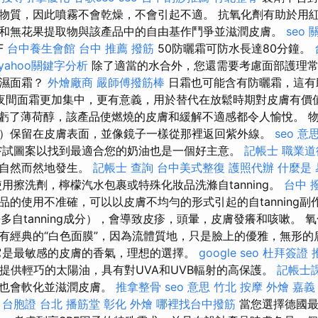
物質，因此噴霧不會乾燥，不會引起不適。 抗氧化劑有助於用
和無花果提取物與該產品中的自由基作鬥爭並滋潤皮膚。
seo
F
台中養生會館
台中 推薦 撥筋
50防曬霜可防水長達80分鐘。
yahoo關鍵字分析
除了適當的水合外，您還需要考慮面部護理常
保濕面霜？
外燴廠商
嚴師傅撥筋棒
日霜也可能含有防曬霜，這有
夜間面霜更加集中，更有意義，用於替代在放鬆時期對皮膚有價
虧了薄荷醇，該產品使燃燒的皮膚和緩解不適感都令人愉悅。 
）保留在皮膚表面，並像鏡子一樣從那裡返回紫外線。
seo 意
嘗試圖案以找到最適合您的奶油也是一個好主意。
記帳士 職業
況自然而然地發生。
記帳士 查詢
台中美式整復
護照代辦
什麼是
用擦洗劑，檸檬汽水包裹或特殊化妝品洗滌自tanning。
台中 
品的使用不准確，可以以皮膚不均勻的形式引起的自tanning副
多自tanning成分），會導致皮疹，頭暈，皮膚發癢和咳嗽。 
有經典的“白色面膜”，因為流體質地，只是臉上的優雅，無形
是最敏感的皮膚的香氣，理想的選擇。
google seo
杜拜簽證
可提供輕巧的太陽油，具有對UVA和UVB輻射的高保護。
記帳士
但也會軟化並滋潤皮膚。
推拿整骨
seo 意思
竹北 按摩
外燴 嘉義
。
台胞證 台北
播筋堂
彰化 外燴
哪裡找台中撥筋
當您選擇德國最