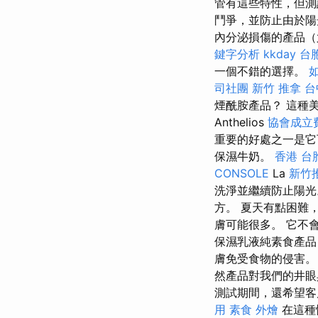
管有這些特性，但測試
鬥爭，並防止由於陽
內分泌損傷的產品（
鍵字分析
kkday 台
一個不錯的選擇。
司社團
新竹 推拿
台
煙酰胺產品？ 這種
Anthelios
協會成立
重要的好處之一是
保濕牛奶。
香港 台
CONSOLE
La
新竹
洗淨並繼續防止陽光
方。 夏天有點困難
膚可能很多。 它不
保濕乳液純素食產品
膚免受食物的侵害。
然產品對我們的井
測試期間，還希望客
用
素食 外燴
在這種