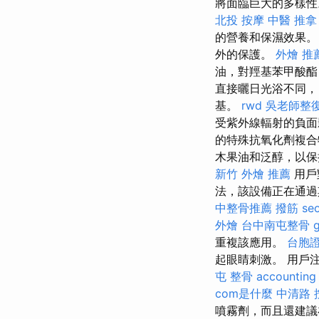
將面臨巨大的多樣性
北投 按摩
中醫 推拿
的營養和保濕效果
外的保護。
外燴 推
油，對羥基苯甲酸酯
直接曬日光浴不同，
基。
rwd
吳老師整
受紫外線輻射的負
的特殊抗氧化劑複合
木果油和泛醇，以保
新竹 外燴 推薦
用戶
法，該設備正在通過
中整骨推薦
撥筋
se
外燴
台中南屯整骨
重複該應用。
台胞證
起眼睛刺激。 用戶
屯 整骨
accounting
com是什麼
中清路 
噴霧劑，而且還建議