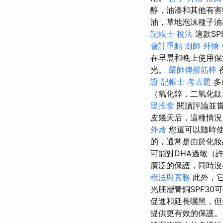
醇，油漆和其他有害
油，草地泡沫種子油
記帳士 稅法
這款SP
會計重點
廚師 外燴
在早晨和晚上使用
光。
嚴師傅撥筋棒
證
記帳士 考古題
多
（氧化鋅，二氧化鈦
里推拿
閱讀評論並
皮幾天后，這種情
外燴
您還可以隨時使
的，通常是由於化妝
可能對DHA過敏（許
廣泛的保護，同時沒
稅法與實務
此外，它
光胚層青銅SPF30
促進和延長曬黑，
提供更有效的保護