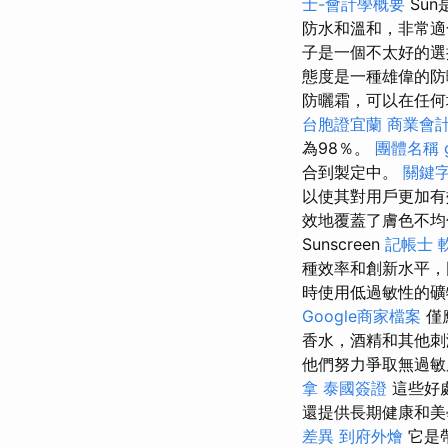
士-會計學概要
Su
防水和溫和，非常適
子是一個不太好的選擇。 
態度是一種雄偉的防
防曬霜，可以在任何
台胞證宜蘭
商業會計
為98％。
團體名稱
合到製定中。
關鍵
以使其對用戶更加
效地覆蓋了膚色不均勻
Sunscreen
記帳士 
種效率和創新水平，
時使用低過敏性的礦
Google商家檔案
僅
香水，酒精和其他
他們努力爭取無過敏
拿
泰國簽證
這些好
還提供長期健康和
差異
到府外燴
它是