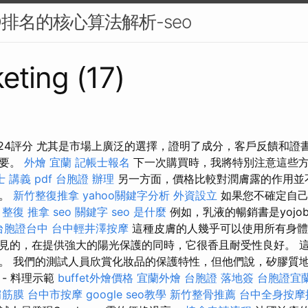
O排名的核心算法解析-seo
eting (17)
024評分 尤其是市場上廣泛的選擇，證明了成分，客戶反饋和證
重要。
外燴 宜蘭
記帳士報名
下一次購買時，我將特別注意這些
 講義 pdf
台胞證 辦理
另一方面，價格比較對潤膚露的作用並
品。
新竹整復推拿
yahoo關鍵字分析
外資設立
如果您不確定自己
。
整復 推拿
seo 關鍵字
seo 是什麼
例如，乳液的暢銷書是yojo
台胞證台中
台中輕井澤按摩
這種皮膚的人幾乎可以使用所有身體
見的，在提供強大的陽光保護的同時，它很香且耐受性良好。 
。 我們的測試人員欣賞化妝品的保護特性，但他們說，矽膠質
- 料理示範
buffet外燴價格
宜蘭外燴
台胞證 落地簽
台胞證宜
肩筋膜
台中市按摩
google seo教學
新竹整骨推薦
台中全身按摩