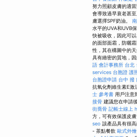
努力照顧皮膚的適當
會導致過早衰老甚
膚選擇SPF奶油。
南
水平的UVA和UVB
快被吸收，因此可以
的面部面霜，防曬霜
性，其在構圖中的天
具有緻密的質地，因
語
會計事務所 台北
services
台胞證 護
台胞證申請
台中 撥
抗氧化劑維生素E激
士 參考書
用戶注意
接骨
建議您在申請
街喬骨
記帳士線上
方，可有效保護皮
seo
該產品具有很高
- 茶點餐飲
歐式外燴