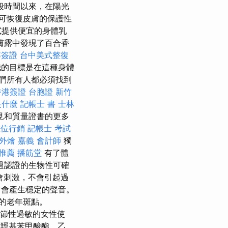
段時間以來，在陽光
，可恢復皮膚的保護性
測試提供便宜的身體乳
膚露中發現了百合香
寨簽證
台中美式整復
我的目標是在這種身體
們所有人都必須找到
香港簽證 台胞證
新竹
是什麼
記帳士 書
士林
見和質量證書的更多
數位行銷
記帳士 考試
外燴 嘉義
會計師
獨
推薦
播筋堂
有了體
過認證的生物性可確
會刺激，不會引起過
它會產生穩定的聲音。
的老年斑點。
節性過敏的女性使
羥基苯甲酸酯，乙