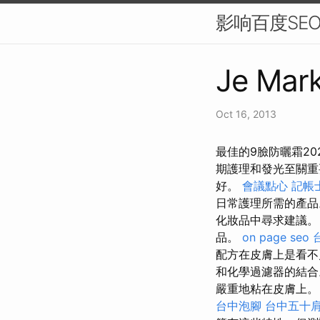
影响百度SE
Je Mark
Oct 16, 2013
最佳的9臉防曬霜2
期護理和發光至關
好。
會議點心
記帳士
日常護理所需的產
化妝品中尋求建議
品。
on page seo
配方在皮膚上是看不
和化學過濾器的結合
嚴重地粘在皮膚上。 
台中泡腳
台中五十