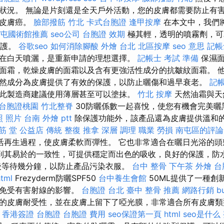
狀況。 無論是片刻還是全天戶外活動，您的皮膚都需要防止有
至皮膚癌。
臉部撥筋 竹北
卡式台胞證
逢甲按摩
在本文中，我們
屯國術館推薦
seo公司
台胞證 效期
極其輕，透明的噴霧劑，可
保護。
谷歌seo
如何消除腳酸
外燴 台北
北區按摩
seo 意思
記帳
在白天噴灑，是重新申請的理想選擇。
記帳士 考試 準備
保濕面
面霜，乾燥皮膚的面霜以及含有更強活性成分的抗皺紋面霜。 
然成分為皮膚提供了有效的保護，以防止曬傷和過早衰老。
記
此製造商建議使用薄層甚至可以塗抹。
竹北 按摩
天然油霜與天
台胞證桃園
竹北整脊
30防曬係數一起喜悅，使您有機會完美
照 照片
台南 外燴 ptt
除保護功能外，該產品還為皮膚提供溫和
 筋 堂 公益店 傳統 整復 推拿 深層 調理 職業 勞損 南屯區的評論
活再生過程，使皮膚柔軟而彈性。 它也非常適合在曬日光浴的
到其易於的一致性，可提供穩定而出色的吸收，良好的保護，防
後等待幾分鐘，以防止產品污染衣服。
台中 整骨
下午茶 外燴
台
html
Frezyderm防曬SPF50
台中養生會館
50ML提供了一種創
膚免受有害射線的影響。
台胞證 台北
臺中 整骨 推薦
網路行銷
b
的皮膚耐受性，並在皮膚上留下了啞光膜，非常適合所有皮膚類型和
香港簽證 台胞證
台胞證 費用
seo保證第一頁
html
seo是什么