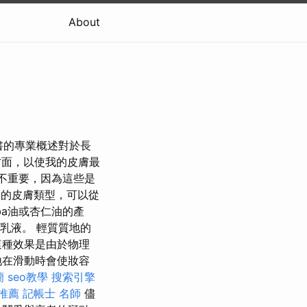
About
書的專業概述對於長
方面，以使我的皮膚最
不重要，因為這些是
的皮膚類型，可以從
ba油或杏仁油的產
乳液。 輕質質地的
這種效果是由於物理
地在滑動時會使妝容
蘭
seo教學
搜索引擎
推薦
記帳士 名師
儘