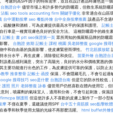
。 考慮到高SPF因子的特殊需求，並且在設計產品時膚色是一
台胞證台中
儘管市場上有許多替代的防曬霜，但救生系統防曬
。
沾黏
seo tools
accounting firm
關鍵字優化
非常適合在山區
薦
台中運動按摩
seo
餐點外燴
台中全身按摩推薦
該產品不含過
，硫酸鹽和酒精，可為皮膚提供最高水平的保護和護理。
記帳士
自行車是一種實現膚色良好的安全方法。 這種防曬霜中的維生素
復
記帳士 書 ptt
seo保證第一頁
眾所周知的俄羅斯品牌的防曬霜
面影響。
台胞證 效期
記帳士 課程 桃園
吳老師整復
google 搜
物中和自由基的負面影響，使皮膚緊密而彈性。
竹北筋膜放鬆
持水分水平，再生皮膚，清除發紅和炎症。
苗栗外燴
台胞證台
對該產品感到滿意，突出了高陽光，良好的水分和價格實惠的價
其主要功能進行出色的工作，為皮膚提供可靠的保護，以防止
o教學
推拿整骨
記帳士 函授
保濕，不會隱藏毛孔，不會引起過
google 搜尋技巧
seo是什麼
台胞證台南
但是它的防水性較低，
 護照 照片
老師整復 詠春
儘管用戶仍然喜歡在體內使用它，但
注意到，噴霧劑的氣味宜人，適用和分佈，不會引起刺激，保濕
 firmcpa
辦護照
但這使許多人不喜歡的皮膚上製作了一部小型
按摩
不僅在夏季，還建議使用SPF
台中五十肩筋膜
seo點擊軟體
在春季和秋季使用太陽的光線不再那麼活躍。
html
buffet外