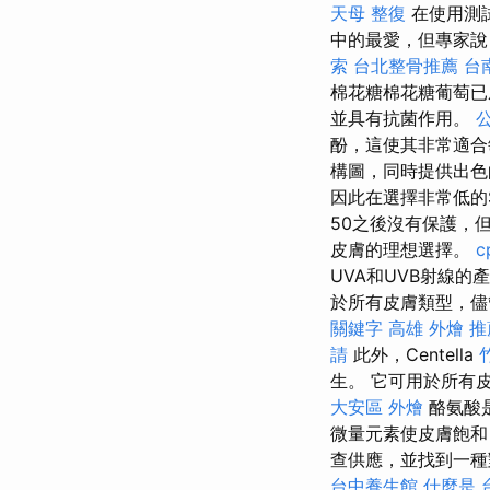
天母 整復
在使用測
中的最愛，但專家
索
台北整骨推薦
台
棉花糖棉花糖葡萄已
並具有抗菌作用。
酚，這使其非常適
構圖，同時提供出
因此在選擇非常低的
50之後沒有保護，
皮膚的理想選擇。
c
UVA和UVB射線的
於所有皮膚類型，儘
關鍵字
高雄 外燴 推
請
此外，Centella
生。 它可用於所有
大安區 外燴
酪氨酸
微量元素使皮膚飽
查供應，並找到一種
台中養生館
什麼是