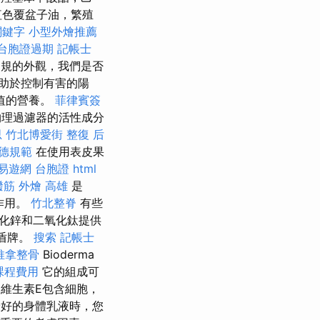
紅色覆盆子油，繁殖
 關鍵字
小型外燴推薦
台胞證過期
記帳士
規的外觀，我們是否
助於控制有害的陽
值的營養。
菲律賓簽
物理過濾器的活性成分
思
竹北博愛街 整復
后
道德規範
在使用表皮果
易遊網 台胞證
html
撥筋
外燴 高雄
是
作用。
竹北整脊
有些
氧化鋅和二氧化鈦提供
的盾牌。
搜索
記帳士
推拿整骨
Bioderma
課程費用
它的組成可
維生素E包含細胞，
好的身體乳液時，您