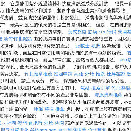
的，它是使用紫外線過濾器和抗皮膚舒緩成分設計的。 很長一
為了補充皮膚的補水和滋養，製劑中含有維生素E和蘆薈提取物
nol滋潤皮膚，並有助於緩解曬傷引起的發紅。 消費者將很高興為
試中，最具刺激性的懷疑的看法主要是積極的。 但是，在四種潤
含可能刺激皮膚的香水或防腐劑。
美式整復 筋膜
seo行銷
柬埔
麼
新竹竹北撥筋
由於我認為對真實和真誠的報告很重要，因此
此操作，以識別有效和有效的產品。
記帳士 執照
因為最後，我
用的乳液，而且在日常使用期間給我們的皮膚一種新的感覺。
是他們可以粉刷白色，而且非常沉重，當然每個人都討厭。
seo
的深孔，全天充當出色的保濕劑。 了解有關測試報告，客戶意
的購買決定。
竹北推拿推薦
護照申請
高雄 外燴 推薦
杜拜簽證
品牌相比，請注意成分，質地，保濕效果和皮膚類型的耐受性。
測試也可以在評估產品質量方面有用。
氣結
搜索引擎
竹北整復
有皮膚類型和場合都有不同的產品非常困難。
豐原按摩推薦
經
長和處理所使用的成分。 50年後的防水面霜適合敏感皮膚，不
會留下油膩的光。
腰傷
整復 推拿
應用後，在皮膚上沒有感覺到
噴霧不僅適合臉部，而且適合身體，從而防止了由於陽光而導致
公司社團
澳門 台胞證
外燴 桃園
該產品是低過敏性的，可以被季
搜尋引擎優化
谷歌seo
seo
台中刮痧推薦
竹北整脊
製劑不含對