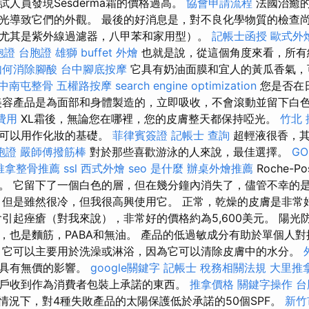
人員發現Sesderma霜的價格過高。
協會申請流程
法國治癒的
光導致它們的外觀。 最後的好消息是，對不良化學物質的檢查
尤其是紫外線過濾器，八甲苯和家用型）。
記帳士函授
歐式外
胞證
台胞證 雄獅
buffet 外燴
也就是說，從這個角度來看，所有
如何消除腳酸
台中腳底按摩
它具有奶油面膜和宜人的黃瓜香氣，
中南屯整骨
五權路按摩
search engine optimization
您是否在
美容產品是為面部和身體製造的，立即吸收，不會滾動並留下白
費用
XL霜後，無論您在哪裡，您的皮膚整天都保持啞光。
竹北 
它可以用作化妝的基礎。
菲律賓簽證
記帳士 查詢
超輕液很香，其
胞證
嚴師傅撥筋棒
對於那些喜歡游泳的人來說，最佳選擇。
GO
推拿整骨推薦
ssl
西式外燴
seo 是什麼
辦桌外燴推薦
Roche-
。 它留下了一個白色的層，但在幾分鐘內消失了，儘管不幸的
，但是雖然很冷，但我很高興使用它。 正常，乾燥的皮膚是非常
會引起痤瘡（對我來說），非常好的價格約為5,600美元。 陽光
，也是麵筋，PABA和無油。 產品的低過敏成分有助於單個人
 它可以主要用於洗澡或淋浴，因為它可以清除皮膚中的水分。
眼具有無價的影響。
google關鍵字
記帳士 稅務相關法規
大里推
戶收到作為消費者包裝上承諾的東西。
推拿價格
關鍵字操作
台
情況下，對4種失敗產品的太陽保護低於承諾的50個SPF。
新竹