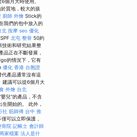
從6個月大時使用。
由於質地，較大的孩
程
廚師 外燴
Stick的
在我們的包中放入的
竹北 按摩
seo 優化
SPF
北屯 整骨
50約
最新技術和研究結果整
產品正在不斷發展，
rigo的情況下，它有
m
優化
香港 台胞證
替代產品通常沒有這
台
建議可以從6個月大
食 外燴 台北
或“嬰兒”的產品，不含
生開始的。 此外，
行社
筋師傅
台中 推
不僅可以立即保護，
整骨院
記帳士 會計師
le商家檔案
法人是什