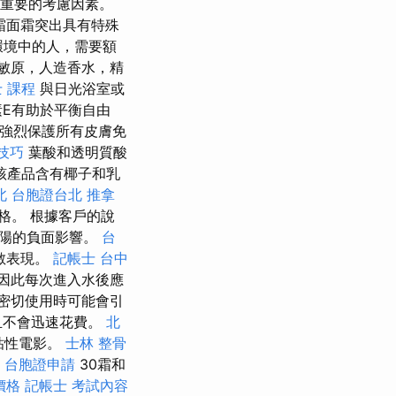
個重要的考慮因素。
霜面霜突出具有特殊
環境中的人，需要額
敏原，人造香水，精
 課程
與日光浴室或
E有助於平衡自由
強烈保護所有皮膚免
尋技巧
葉酸和透明質酸
該產品含有椰子和乳
北
台胞證台北
推拿
格。 根據客戶的說
太陽的負面影響。
台
敏表現。
記帳士
台中
因此每次進入水後應
密切使用時可能會引
且不會迅速花費。
北
粘性電影。
士林 整骨
台胞證申請
30霜和
燴價格
記帳士 考試內容