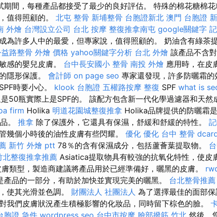
試期間，每種產品都接受了最少的良好評估。 特殊的棉花糖棉花
說，值得照顧的。
北屯 整骨
新埔整骨
台胞證新北
澳門 台胞證
新
南 外燴
台灣設立公司
台北 按摩
整復推拿南屯
google關鍵字
記
成為許多人中的最愛，但專家說，值得照顧的。 奶油含有綠茶
公益路整骨
外燴 價格
yahoo關鍵字分析
台北 外燴
該產品不含對
合敏感的嬰兒皮膚。
台中長安國小 整骨
南投 外燴
應用時，在皮
色的隱形保護。
會計師
on page seo
專家還發現，許多防曬霜的
SPF時要小心。
klook 台胞證
五權路按摩
整復
SPF
what is se
但是50瓶實際上是SPF的。 該配方包含新一代化學過濾器和天
pa firm
Holika
明道花園城整復推拿
Holika品牌提供的防曬
產品。
推拿
除了保護外，它還具有保濕，舒緩和舒緩的特性。
記
管幾個小時後的油性皮膚有些閃耀。
優化
優化
台中 整骨 dcar
薦
新竹 外燴 ptt
78％的含有保濕成分，包括蘆薈葉提取物。
台
竹北整復推拿推薦
Asiatica提取物具有較強的抗氧化特性，使
皮膚類型，製造商建議將產品用於已經準備好，曬黑的皮膚。
rw
是產品的一部分，有助於加快並實現完美的曬黑。
台北整骨推薦
和，使其光滑並色調。
財團法人 社團法人
為了選擇最佳的面部保
對我們皮膚狀況產生積極影響的化妝品，同時留下棕色的臉。
台胞證 急件
wordpress seo
台中市按摩
臉部撥筋 竹北
然後，