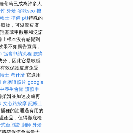
糖葡萄已成為許多人
竹 外燴
谷歌seo
搜
帳士 準備 ptt
特殊的
提取物，可滋潤皮膚
羥基苯甲酸酯和泛諾
膚上根本沒有感覺到
效果不如廣告宣傳，
o
協會申請流程
腰痛
然成分，因此它是敏感
霜是有效保護皮膚免受
帳士 考什麼
它適用
d
台胞證照片
google
中養生會館
護照申
皮膚柔滑並加速皮膚再
d
文心路按摩
記帳士
播種的油通過有用的
護產品，值得徹底檢
卡式台胞證
廚師 外燴
您將確保您會盡最大