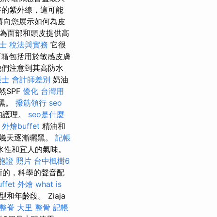
害的紫外線，這可能
將向您展示如何為皮
為面部和頭皮提供高
士 稅法與實務
它很
霜包括用於敏感皮膚
他們注意到其高防水
帳士 會計師差別
奶油
然SPF
優化 台灣用
曬黑。
撥筋領行
seo
的護理。
seo是什麼
外燴buffet
精油和
頭幾天逐漸曬黑。
記帳
水性和宜人的氣味。
胞證 照片
台中楓樹6
新的，科學的聲音配
uffet 外燴
what is
年齡段。 Ziaja
整脊
大里 整骨
記帳