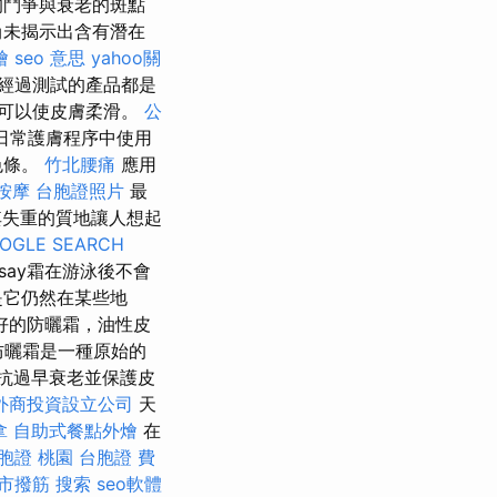
鬥爭與衰老的斑點
尚未揭示出含有潛在
燴
seo 意思
yahoo關
經過測試的產品都是
可以使皮膚柔滑。
公
日常護膚程序中使用
色條。
竹北腰痛
應用
按摩
台胞證照片
最
失重的質地讓人想起
OGLE SEARCH
Posay霜在游泳後不會
是它仍然在某些地
好的防曬霜，油性皮
防曬霜是一種原始的
對抗過早衰老並保護皮
外商投資設立公司
天
拿
自助式餐點外燴
在
胞證 桃園
台胞證 費
市撥筋
搜索
seo軟體