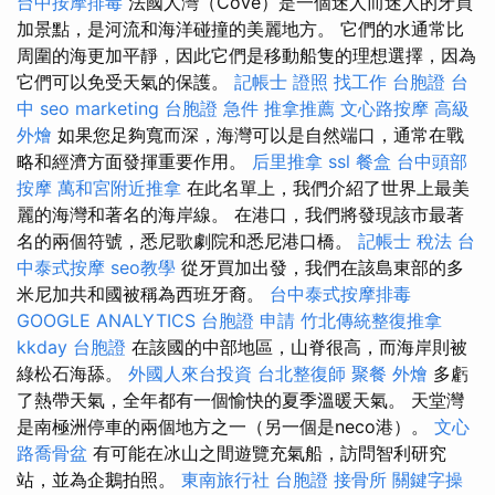
台中按摩排毒
法國人灣（Cove）是一個迷人而迷人的牙買
加景點，是河流和海洋碰撞的美麗地方。 它們的水通常比
周圍的海更加平靜，因此它們是移動船隻的理想選擇，因為
它們可以免受天氣的保護。
記帳士 證照 找工作
台胞證 台
中
seo marketing
台胞證 急件
推拿推薦
文心路按摩
高級
外燴
如果您足夠寬而深，海灣可以是自然端口，通常在戰
略和經濟方面發揮重要作用。
后里推拿
ssl
餐盒
台中頭部
按摩
萬和宮附近推拿
在此名單上，我們介紹了世界上最美
麗的海灣和著名的海岸線。 在港口，我們將發現該市最著
名的兩個符號，悉尼歌劇院和悉尼港口橋。
記帳士 稅法
台
中泰式按摩
seo教學
從牙買加出發，我們在該島東部的多
米尼加共和國被稱為西班牙裔。
台中泰式按摩排毒
GOOGLE ANALYTICS
台胞證 申請
竹北傳統整復推拿
kkday 台胞證
在該國的中部地區，山脊很高，而海岸則被
綠松石海舔。
外國人來台投資
台北整復師
聚餐 外燴
多虧
了熱帶天氣，全年都有一個愉快的夏季溫暖天氣。 天堂灣
是南極洲停車的兩個地方之一（另一個是neco港）。
文心
路喬骨盆
有可能在冰山之間遊覽充氣船，訪問智利研究
站，並為企鵝拍照。
東南旅行社 台胞證
接骨所
關鍵字操