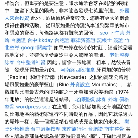
相吻合，但重要的是要注意，降水通常會落在劇烈的裂縫
中，並留下大量的陽光，非常適合發現七英里海灘。
外國
人來台投資
此外，酒店價格通常較低，您將有更大的機會
獲得住宿和活動。 從風景如畫的海灘汽車道到繁華的城市
和隱藏的寶石，每條路線都有難忘的回憶。
seo
下午茶 外
燴
台胞證 台中
kkday 台胞證
菲律賓簽證
記帳士 簽證
竹
北整脊
google關鍵字
如果您停在較小的村莊，請嘗試品嚐
當地文化，並確保享受旅途中令人驚嘆的海灘。
老師整復
詠春
台中整骨神醫
因此，請拿一張地圖，租車，然後去冒
險，發現牙買加最好的。
河南路四段推拿
牙買加的帕普特
（Papine）和紐卡斯爾（Newcastle）之間的高速公路是一
場風景如畫的豪華藍山（Blue
外資設立
Mountains）。 參
觀加勒比海最古老的博物館之一牙買加國家美術館（1974
年開放）的收益遠遠超過結果。
老師整復 詠春
外燴 價格
整骨
wordpress seo
在這裡，您可以從加勒比海地區的加
勒比海地區的藝術家進行不同時期的作品，因此它就像過去
的爆炸一樣，是一個經過精心組成或完全抽象的未來。
辦
桌外燴推薦
台中肩頸按摩
東南旅行社 台胞證
南屯整骨
某
些人認為臀部條被認為是“蒙特哥灣的心臟”，正確地是因為