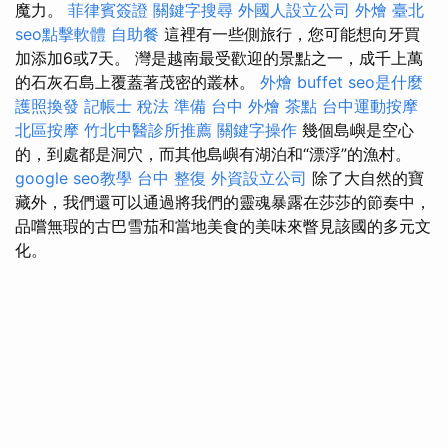
魔力。
菲律賓簽證
關鍵字搜尋
外國人設立公司
外燴 臺北
seo點擊軟體
自助餐
這裡有一些側旅行，您可能想向牙買
加添加6或7天。 灣是越南最受歡迎的景點之一，成千上萬
的石灰石島上覆蓋著茂密的叢林。
外燴 buffet
seo是什麼
護照換發
記帳士 稅法 準備
台中 外燴 茶點
台中運動按摩
北區按摩
竹北中醫診所推薦
關鍵字操作
幾個島嶼是空心
的，到處都是洞穴，而其他島嶼有湖泊和“漂浮”的漁村。
google seo教學
台中 整復
外資設立公司
除了大自然的寶
藏外，我們還可以通過將我們的靈魂暴露在莎莎的節奏中，
品嚐無瑕的古巴雪茄和當地美食的美味來瞥見該國的多元文
化。