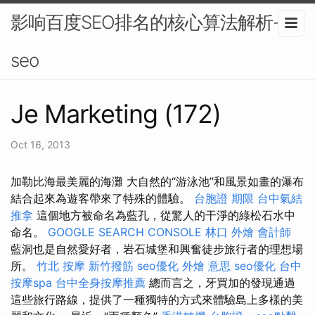
影响百度SEO排名的核心算法解析-
seo
Je Marketing (172)
Oct 16, 2013
加勒比海最美麗的海灘 大自然的“游泳池”和風景如畫的瀑布
結合起來為遊客帶來了特殊的體驗。
台胞證 期限
台中氣結
推拿
這個地方被命名為藍孔，從驚人的干淨的綠松石水中
命名。
GOOGLE SEARCH CONSOLE
林口 外燴
會計師
藍洞也是自然愛好者，岩石城堡和興奮徒步旅行者的理想場
所。
竹北 按摩
新竹撥筋
seo優化
外燴 意思
seo優化
台中
按摩spa
台中全身按摩推薦
總而言之，牙買加的發現通過
這些旅行路線，提供了一種獨特的方式來體驗島上多樣的美