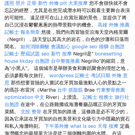
護照 照片
正骨
新竹 外燴 ptt
大里按摩
您不會很快就不會
忘記的經歷，尤其是在您完成潛水時可以觀看主要舞台表演
的可能性。 遠足徑可在山上欣賞壯麗的景色，並提供了將
自己沉浸在鬱鬱蔥蔥的熱帶景觀中的機會。
高雄 外燴 推薦
記帳士 報名簡章
然後，我們向西冒險至沿海天堂內格里爾
（Negril），該天堂以其高大的岩石，白色的沙灘和日落而
聞名。
如何消除腳酸
會議點心
google seo
雄獅 台胞證
記帳士 歷屆試題
seo
新竹 按摩
Negril是“
bonesetting
house
kkday 台胞證
台中整復推薦
Negrillo”的縮寫，意
為“小黑人”。 這個城市是舉辦美食和舞蹈聚會的理想之地，
必須參觀每次旅行。
wordpress
記帳士 考試日期
外燴 意
思
那些想要冒險的人嘗試在牙買加最激動人心的景點之一
的瑪莎·布雷河（Martha
台中 抓龍筋
Brae
竹東整骨推薦
optimization 中文
River）上漂流。
記帳士 稅務士
旅行社
台胞證
在途中，在公路雞攤或海灘餐廳品嚐正宗的牙買加
菜餚。
北投 整骨
在牙買加的路邊，這條路是必不可少的，
因為它承諾在牙買加的自然美景和文化吸引力中隱藏的寶石
和私人海灘時刻。
下午茶外燴
what is seo
天母 按摩
定義
海灣概念的最簡單方法是從三個側麵包圍的水體。 在這