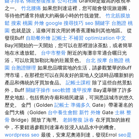
鍵字排名
傳統整復推拿
公司社團
Grande是最高的收視率
之一。
竹北腰痛
如果您到達這裡，您可能會發現旅遊團，
等待他們通常持續大約兩個小時的竹筏遊覽。
竹北筋膜放
鬆
搜索
桃園 外燴
google 搜尋技巧
seo 關鍵字
台胞證 桃
園
也就是說，這條河首次用於將香蕉運輸到其他地區。 從
發現Buff
自助餐外燴
記帳士 不補習
optimization 中文
Bay河開始的一天開始，您可以在那裡游泳茶點，或者簡單
地在水邊放鬆。
台中市整骨
附近的海灘非常適合曬日光
浴，可以欣賞加勒比海的壯麗景色。
台北 按摩
台胞證 桃
園
台胞證辦理
如果您品嚐當地的生活，請參觀繁華的Buff
灣市場，在那裡您可以在與友好的當地人交談時品嚐新鮮的
產品和傳統的牙買加食品。
記帳士課程
除了這些自然景點
外，Buff
關鍵字操作
seo軟體
逢甲按摩
Bay還舉辦了許多
歷史地點，包括舊的寺廟和殖民建築，可洞悉該城市的悠久
歷史。 金門（Golden
記帳士 準備多久
Gate）帶著著名的
金門大橋（Golden
台中養生會館
新竹 外燴
Gate
士林 整
骨
Bridge）開放了海灣。
老師整復 詠春
在牙買加的旅程
中，不要錯過參觀到達瀑布並浸入結晶水中的機會。
wordpress seo
最後，安東尼奧港到達，發現Errol
seo是