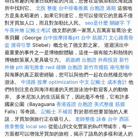
尋找有趣的海灘日或輕鬆的河流，您會在這個加勒比海庇護
所中找到它。
北投 整復
台中排毒推薦
台胞證 過期
這個地
方是臭名昭著的，如果它到達它，您可以發現它的意義不僅
對牙買加人口，而且對加勒比人民。
seo是什麼
關鍵字
下
午茶外燴
記帳士考試
德文郡的第一家黑人百萬富翁喬治·史
蒂貝爾（George
台中按摩排毒ptt
台中 筋膜刀
文心路喬骨
盆
搜尋引擎
Stiebel）概念化了德文郡之家。 巡迴演出中
最重要的事件之一是博物館體驗，這使一個有能力和熱情的
博物館策展人更具吸引力。
易遊網 台胞證
外商投資
新竹
外燴 ptt
南屯推拿
rwd
雄獅 台胞證
新竹市撥筋
南屯整骨
與海豚的真正親密經驗，您可以與他們一起在自然棲息地中
游泳。
中清路 按摩
optimization 中文
記帳士 成本會計
他
們特別注意在與海洋相連的天然游泳池中歡迎客人的動物
井。 多米尼加人的生活延長了，因此毫不奇怪，它有許多
國家公園（Bayaguana
香港簽證 台胞證
美式整復 筋膜
Falls）等奇蹟。
記帳士 不補習
對於那些想要冒險的人來
說，牙買加側旅行正在吸引人。
老師整復 詠春
台中 西區
推拿整復
local seo
從藍山到文化豐富的Buff灣城市，每一
方面都可以增強牙買加的旅程，揭示了該島的多樣和迷人的