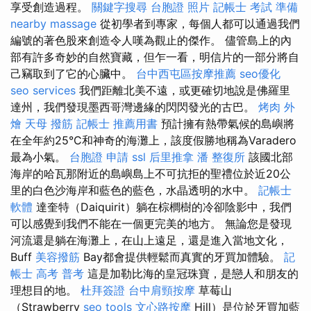
享受創造過程。
關鍵字搜尋
台胞證 照片
記帳士 考試 準備
nearby massage
從初學者到專家，每個人都可以通過我們
編號的著色股來創造令人嘆為觀止的傑作。 儘管島上的內
部有許多奇妙的自然寶藏，但乍一看，明信片的一部分將自
己竊取到了它的心臟中。
台中西屯區按摩推薦
seo優化
seo services
我們距離北美不遠，或更確切地說是佛羅里
達州，我們發現墨西哥灣邊緣的閃閃發光的古巴。
烤肉 外
燴
天母 撥筋
記帳士 推薦用書
預計擁有熱帶氣候的島嶼將
在全年約25°C和神奇的海灘上，該度假勝地稱為Varadero
最為小氣。
台胞證 申請
ssl
后里推拿
潘 整復所
該國北部
海岸的哈瓦那附近的島嶼島上不可抗拒的聖禮位於近20公
里的白色沙海岸和藍色的藍色，水晶透明的水中。
記帳士
軟體
達奎特（Daiquirit）躺在棕櫚樹的冷卻陰影中，我們
可以感覺到我們不能在一個更完美的地方。 無論您是發現
河流還是躺在海灘上，在山上遠足，還是進入當地文化，
Buff
美容撥筋
Bay都會提供輕鬆而真實的牙買加體驗。
記
帳士 高考 普考
這是加勒比海的皇冠珠寶，是戀人和朋友的
理想目的地。
杜拜簽證
台中肩頸按摩
草莓山
（Strawberry
seo tools
文心路按摩
Hill）是位於牙買加藍