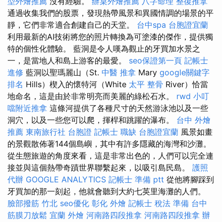
型外燴推薦
沒有經驗。
辦桌外燴推薦
八字命理 整復推拿
通過收集我們的股票，發現熱帶風景和異國情調的場景的平
靜，它們非常適合創建自己的天堂。
台中spa
台胞證宜蘭
利用最新的AI技術將您的照片轉換為可塗漆的傑作，提供獨
特的個性化體驗。 藍洞是令人嘆為觀止的牙買加水景之
一，是當地人和島上游客的最愛。
seo保證第一頁
記帳士
進修
藍洞以聖瑪麗山（St.
中醫 推拿
Mary
google關鍵字
排名
Hills）楔入的懷特河（White
太平 整骨
River）恰當
地命名，這是由於非常明亮而美麗的綠松石水。
rwd
小叮
噹附近推拿
這條河提供了各種尺寸的天然游泳池以及一些
洞穴，以及一些您可以爬，揮桿和跳躍的瀑布。
台中 外燴
推薦
東南旅行社 台胞證
記帳士 職缺
台胞證宜蘭
風景如畫
的景觀散佈著144個島嶼，其中有許多隱藏的海灣和沙灘。
從生態旅遊的角度來看，這是非常出色的，人們可以完全連
接並與這個熱帶奇蹟世界聯繫起來，以吸引島民島。
護照
代辦
GOOGLE ANALYTICS
記帳士 準備 ptt
從他將腳踩到
牙買加的那一刻起，他就會聽到大約七英里海灘的人們。
臉部撥筋 竹北
seo優化
彰化 外燴
記帳士 稅法 準備
台中
筋膜刀放鬆
宜蘭 外燴
河南路四段推拿
河南路四段推拿
辦