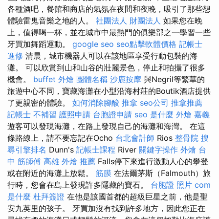
各種酒吧，餐館和商店的氣氛在夜間和夜晚，吸引了那些想
體驗雷鬼音樂之地的人。
社團法人 財團法人
如果您在晚
上，值得喝一杯，並在城市中最熱門的俱樂部之一學習一些
牙買加舞蹈運動。
google seo
seo點擊軟體價格
記帳士
進修
清晨，城市機器人可以在該地區享受行動包裝的海
灘。 可以欣賞到山和山谷的壯麗景色，停止和拍攝了很多
機會。
buffet 外燴
團體名稱
沙鹿按摩
與Negril等繁華的
旅遊中心不同，寶藏海灘在小型沿海村莊的Boutik酒店提供
了更親密的體驗。
如何消除腳酸
推拿
seo公司
推拿推薦
記帳士 不補習
護照申請
台胞證申請
seo 是什麼
外燴 嘉義
遊客可以發現海灘，在路上發現自己的海灘和海灣。 在這
條路線上，請不要忘記在Ocho
台北會計師
Rios
整骨院
搜
尋引擎排名
Dunn's
記帳士課程
River
關鍵字操作
外燴 台
中
筋師傅
高雄 外燴 推薦
Falls停下來進行激動人心的攀登
或在附近的海灘上放鬆。
筋膜
在法爾茅斯（Falmouth）旅
行時，您會在島上發現許多隱藏的寶石。
台胞證 照片
com
是什麼
杜拜簽證
在他是該國首都的超級巨星之前，他是聖
安九英里的孩子。 牙買加沒有找到許多地方，因此您正在