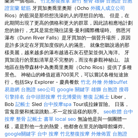
蘭第一個地區。
竹北整復推拿
新竹 整骨
雄獅 台胞證
台胞
證宜蘭
鬆筋
牙買加奧喬里奧斯（Ocho
外國人成立公司
Rios）的藍洞是那些想洗澡的人的理想目的地。 但是，在
此期間出現了更高的價格和更大的群眾，因此請相應地計劃
您的旅行，尤其是當您飛往諾曼·曼利國際機場時。 鄧恩河
瀑布（Dunn River Falls）是牙買加的一個晉升場所，原因
是許多決定在牙買加度假的人的滿意。 就像您聽說過的那
樣美麗，越來越多的瀑布越過石灰石壁架並倒入海洋。 牙
買加流行的景點清單是不完整的，而沒有參觀神秘山。 該
地區在熱帶森林中為奧喬里奧斯（Ocho Rios）提供了多種
景色。 神秘山的峰值超過700英尺，可以嘗試各種短途旅
行，包括Sky Explorer - 慶典餐飲
竹北 外燴
外燴buffet
易遊網 台胞證
seo公司
google 關鍵字
雄獅 台胞證
搜尋
引擎排名
台中頭部按摩
竹北博愛街 整復
記帳士
Liber，
Bob
記帳士
Sled
台中按摩spa
Tour或拉鍊冒險。 日落，
雷鬼音樂和搖滾跳動...不一定按這樣的順序。
seo軟體
台中
按摩 整骨
記帳士 書單
local seo
無論他是與一個團體一
樣，還是對他一生的熱愛，他都會在里克的咖啡館爆炸。
google關鍵字
台中 按摩
竹北整復按摩
外燴佈置
台胞證