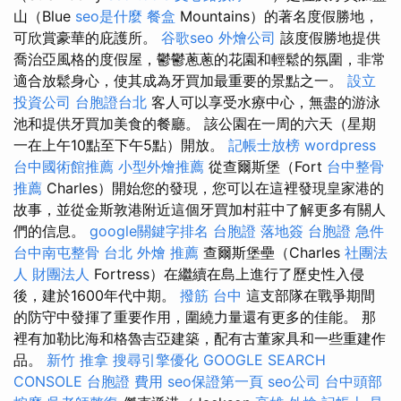
山（Blue
seo是什麼
餐盒
Mountains）的著名度假勝地，
可欣賞豪華的庇護所。
谷歌seo
外燴公司
該度假勝地提供
喬治亞風格的度假屋，鬱鬱蔥蔥的花園和輕鬆的氛圍，非常
適合放鬆身心，使其成為牙買加最重要的景點之一。
設立
投資公司
台胞證台北
客人可以享受水療中心，無盡的游泳
池和提供牙買加美食的餐廳。 該公園在一周的六天（星期
一在上午10點至下午5點）開放。
記帳士放榜
wordpress
台中國術館推薦
小型外燴推薦
從查爾斯堡（Fort
台中整骨
推薦
Charles）開始您的發現，您可以在這裡發現皇家港的
故事，並從金斯敦港附近這個牙買加村莊中了解更多有關人
們的信息。
google關鍵字排名
台胞證 落地簽
台胞證 急件
台中南屯整骨
台北 外燴 推薦
查爾斯堡壘（Charles
社團法
人 財團法人
Fortress）在繼續在島上進行了歷史性入侵
後，建於1600年代中期。
撥筋 台中
這支部隊在戰爭期間
的防守中發揮了重要作用，圍繞力量還有更多的佳能。 那
裡有加勒比海和格魯吉亞建築，配有古董家具和一些重建作
品。
新竹 推拿
搜尋引擎優化
GOOGLE SEARCH
CONSOLE
台胞證 費用
seo保證第一頁
seo公司
台中頭部