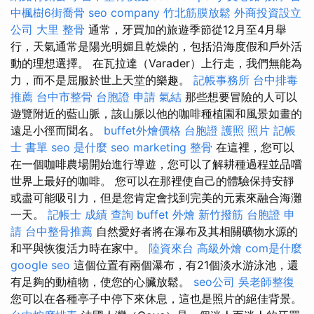
中楓樹6街喬骨
seo company
竹北筋膜放鬆
外商投資設立
公司
大里 整骨
通常，牙買加的旅遊季節從12月至4月舉
行，天氣通常是陽光明媚且乾燥的，包括沿海度假和戶外活
動的理想選擇。 在瓦拉達（Varader）上行走，我們無能為
力，而不是屈服於世上天堂的樂趣。
記帳事務所
台中排毒
推薦
台中市整骨
台胞證 申請
氣結
那些想要冒險的人可以
遊覽附近的藍山脈，該山脈以他的咖啡種植園和風景如畫的
遠足小徑而聞名。
buffet外燴價格
台胞證 護照 照片
記帳
士 書單
seo 是什麼
seo marketing
整骨
在這裡，您可以
在一個咖啡農場開始進行導遊，您可以了解耕種過程並品嚐
世界上最好的咖啡。 您可以在那裡使自己的體驗保持安靜
或盡可能吸引力，但是您肯定會找到完美的元素來融合海灘
一天。
記帳士 成績 查詢
buffet 外燴
新竹撥筋
台胞證 申
請
台中整骨推薦
自然愛好者將在瀑布及其相關礦物水源的
和平與恢復活力時在家中。
陸資來台
高級外燴
com是什麼
google seo
這個位置有兩個瀑布，有21個淡水游泳池，還
有足夠的動植物，使您的心臟放鬆。
seo公司
吳老師整復
您可以在各種亭子中停下來休息，這也是照片的絕佳背景。