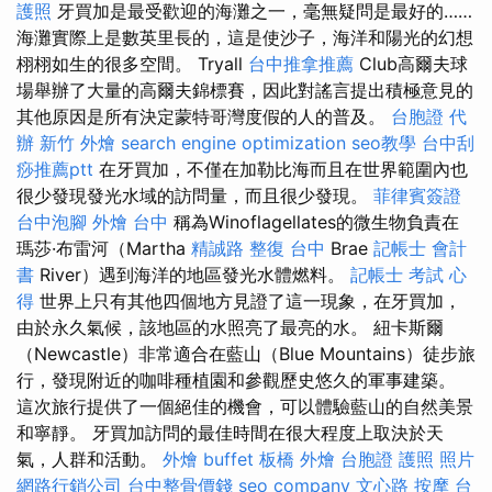
護照
牙買加是最受歡迎的海灘之一，毫無疑問是最好的……
海灘實際上是數英里長的，這是使沙子，海洋和陽光的幻想
栩栩如生的很多空間。 Tryall
台中推拿推薦
Club高爾夫球
場舉辦了大量的高爾夫錦標賽，因此對謠言提出積極意見的
其他原因是所有決定蒙特哥灣度假的人的普及。
台胞證 代
辦
新竹 外燴
search engine optimization
seo教學
台中刮
痧推薦ptt
在牙買加，不僅在加勒比海而且在世界範圍內也
很少發現發光水域的訪問量，而且很少發現。
菲律賓簽證
台中泡腳
外燴 台中
稱為Winoflagellates的微生物負責在
瑪莎·布雷河（Martha
精誠路 整復 台中
Brae
記帳士 會計
書
River）遇到海洋的地區發光水體燃料。
記帳士 考試 心
得
世界上只有其他四個地方見證了這一現象，在牙買加，
由於永久氣候，該地區的水照亮了最亮的水。 紐卡斯爾
（Newcastle）非常適合在藍山（Blue Mountains）徒步旅
行，發現附近的咖啡種植園和參觀歷史悠久的軍事建築。
這次旅行提供了一個絕佳的機會，可以體驗藍山的自然美景
和寧靜。 牙買加訪問的最佳時間在很大程度上取決於天
氣，人群和活動。
外燴 buffet
板橋 外燴
台胞證 護照 照片
網路行銷公司
台中整骨價錢
seo company
文心路 按摩
台