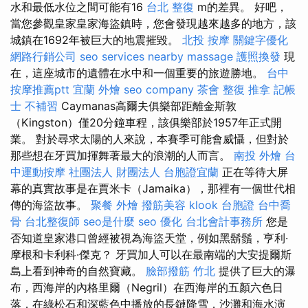
水和最低水位之間可能有16
台北 整復
m的差異。 好吧，
當您參觀皇家皇家海盜鎮時，您會發現越來越多的地方，該
城鎮在1692年被巨大的地震摧毀。
北投 按摩
關鍵字優化
網路行銷公司
seo services
nearby massage
護照換發
現
在，這座城市的遺體在水中和一個重要的旅遊勝地。
台中
按摩推薦ptt
宜蘭 外燴
seo company
茶會
整復 推拿
記帳
士 不補習
Caymanas高爾夫俱樂部距離金斯敦
（Kingston）僅20分鐘車程，該俱樂部於1957年正式開
業。 對於尋求太陽的人來說，本賽季可能會威懾，但對於
那些想在牙買加揮舞著最大的浪潮的人而言。
南投 外燴
台
中運動按摩
社團法人 財團法人
台胞證宜蘭
正在等待大屏
幕的真實故事是在賈米卡（Jamaika），那裡有一個世代相
傳的海盜故事。
聚餐 外燴
撥筋美容
klook 台胞證
台中喬
骨
台北整復師
seo是什麼
seo 優化
台北會計事務所
您是
否知道皇家港口曾經被視為海盜天堂，例如黑鬍鬚，亨利·
摩根和卡利科·傑克？ 牙買加人可以在最南端的大安提爾斯
島上看到神奇的自然寶藏。
臉部撥筋 竹北
提供了巨大的瀑
布，西海岸的內格里爾（Negril）在西海岸的五顏六色日
落，在綠松石和深藍色中播放的長鏈降雪，沙灘和海水演