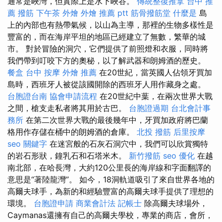
通常是峽灣，但實際上是水下峽谷。
傳統整復推拿
台中 推
薦 撥筋
下午茶 外燴
外燴 推薦 ptt
筋骨撥筋堂
什麼是
島
上的內部也有熱帶氣候，以山為主導，那裡的生物多樣性是
豐富的，而在海岸平坦的地區已經建立了無數，繁華的城
市。 對於冒險的洞穴，它們提供了前照燈和衣服，同時將
我們帶到叮咬下方的奧秘，以了解武器和朗姆酒的歷史。
餐盒
台中 按摩
外燴 推薦
在20世紀，當英國人佔領牙買加
島時，西班牙人被從該國開除的西班牙人用作藏身之處。
台胞證台南
協會申請流程
在20世紀中葉，在兩次世界大戰
之間，槍支走私者將其用於古巴。
台胞證過期
台北會計事
務所
在第二次世界大戰的最後幾年中，牙買加政府將巴蘭
格用作存儲在桶中的朗姆酒的倉庫。
北投 撥筋
后里按摩
seo 關鍵字
在迷宮般的石灰石洞穴中，我們可以欣賞獨特
的岩石形狀，鐘乳石和石塔米木。
新竹撥筋
seo 優化
在越
南北部，在哈長灣，大約120公里長的海岸線和字面翻譯的
意思是“著陸龍灣”。 如今，18洞軌道吸引了來自世界各地的
高爾夫球手，為新的和經驗豐富的高爾夫球手提供了理想的
環境。
台胞證申請
商業會計法 記帳士
除高爾夫球場外，
Caymanas還擁有自己的高爾夫學校，專業的商店，會所，