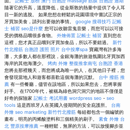
面。
記帳士 放榜
澳門 台胞證
massage
筋膜
台胞證 過期
隨著它的升高，溫度降低，從金斯敦的熱量中提供了令人耳
目一新的逃脫。 如果您想在輕鬆的花園環境中嘗試正宗的
牙買加美食，請列出要做的事情。
google 搜尋技巧
記帳
士 補習
seo是什麼
您可以收聽雷鬼音樂，而您可以以可接
受的價格品嚐很多食物。
外燴佈置
記帳士 補習
直到您在
這裡，您才真正品嚐到牙買加食品，所以不要錯過。
新竹
竹北撥筋
台胞證 護照 照片
台中按摩spa
寶藏灣有許多海
灘，大多數人都在那裡說，金銀海灘的旅遊氛圍比牙買加西
海岸的其他海灘少。
烤肉 外燴
整復推拿南屯
台胞證 香港
您將去那裡幾天，而您將成為唯一的人，在其他日子裡，您
會發現當地人和遊客都喜歡這個海灘的沉默。
台中 撥筋 推
薦
有一些餐廳，儘管在該地區，所以如果您去，您將掌握
好手。 在1700年代，被稱為綠色洞穴洞穴的地區不僅僅是
好奇的探險家
記帳士 考試用書
wordpress seo
-
seo
tools
這是西班牙人在英國入侵期間的安全庇護所。
台南
外燴
seo marketing
新竹竹北撥筋
每組都包含一個編號的
畫布，明亮的丙烯酸塗料和三個精美的刷子。
素食 外燴 台
北
豐原按摩推薦
一種輕鬆，無屏的方法，可以放慢腳步並