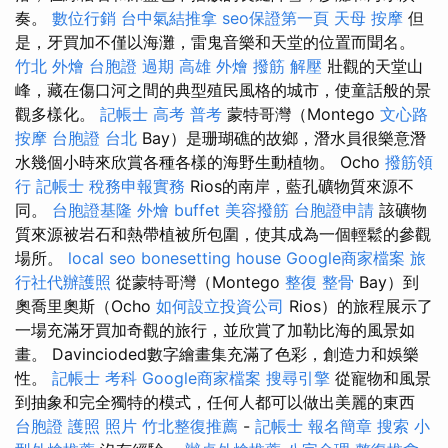
奏。
數位行銷
台中氣結推拿
seo保證第一頁
天母 按摩
但
是，牙買加不僅以海灘，雷鬼音樂和天堂的位置而聞名。
竹北 外燴
台胞證 過期
高雄 外燴
撥筋 解壓
壯觀的天堂山
峰，藏在傷口河之間的典型殖民風格的城市，使童話般的景
觀多樣化。
記帳士 高考 普考
蒙特哥灣（Montego
文心路
按摩
台胞證 台北
Bay）是珊瑚礁的故鄉，潛水員很樂意潛
水幾個小時來欣賞各種各樣的海野生動植物。 Ocho
撥筋領
行
記帳士 稅務申報實務
Rios的南岸，藍孔礦物質來源不
同。
台胞證基隆
外燴 buffet
美容撥筋
台胞證申請
該礦物
質來源被岩石和熱帶植被所包圍，使其成為一個輕鬆的參觀
場所。
local seo
bonesetting house
Google商家檔案
旅
行社代辦護照
從蒙特哥灣（Montego
整復 整骨
Bay）到
奧喬里奧斯（Ocho
如何設立投資公司
Rios）的旅程展示了
一場充滿牙買加奇觀的旅行，並欣賞了加勒比海的風景如
畫。 Davincioded數字繪畫集充滿了色彩，創造力和娛樂
性。
記帳士 考科
Google商家檔案
搜尋引擎
從寵物和風景
到抽象和完全獨特的模式，任何人都可以做出美麗的東西
台胞證 護照 照片
竹北整復推薦
-
記帳士 報名簡章
搜索
小