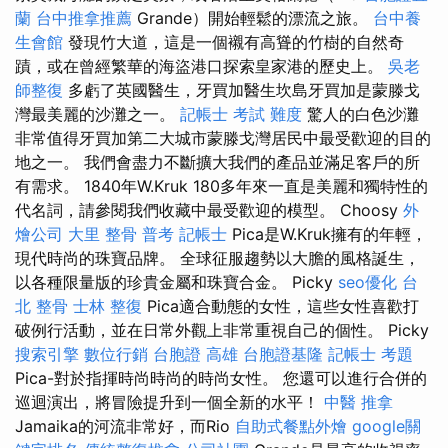
蘭
台中推拿推薦
Grande）開始輕鬆的漂流之旅。
台中養
生會館
發現竹大道，這是一個襯有高聳的竹樹的自然奇
蹟，或在曾經繁華的海盜港口探索皇家港的歷史上。
吳老
師整復
多虧了英國醫生，牙買加醫生坎島牙買加是蒙滕戈
灣最美麗的沙灘之一。
記帳士 考試 難度
驚人的白色沙灘
非常值得牙買加第二大城市蒙滕戈灣居民中最受歡迎的目的
地之一。 我們會盡力不斷擴大我們的產品並滿足客戶的所
有需求。 1840年W.Kruk 180多年來一直是美麗和獨特性的
代名詞，請參閱我們收藏中最受歡迎的模型。 Choosy
外
燴公司
大里 整骨
普考 記帳士
Pica是W.Kruk擁有的年輕，
現代時尚的珠寶品牌。 全球征服趨勢以大膽的風格誕生，
以各種限量版的珍貴金屬和珠寶合金。 Picky
seo優化
台
北 整骨
士林 整復
Pica適合動態的女性，這些女性喜歡打
破例行活動，並在日常外觀上非常重視自己的個性。 Picky
搜索引擎
數位行銷
台胞證 高雄
台胞證基隆
記帳士 考題
Pica-對於指揮時尚時尚的時尚女性。 您還可以進行合併的
巡迴演出，將冒險提升到一個全新的水平！
中醫 推拿
Jamaika的河流非常好，而Rio
自助式餐點外燴
google關