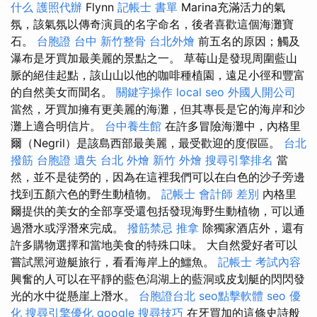
什么
護照代辦
Flynn
記帳士 書單
Marina充滿活力的氣
氛，該氣氛以傳奇演員的名字命名，後者喜歡這個海灘寶
石。
台胞證 台中
新竹整骨
台北外燴
前五名的原因；觸及
瀑布是牙買加最美麗的景點之一。 草莓山是發現周圍藍山
脈的絕佳起點，該山山以他的咖啡種植園，遠足小徑和豐富
的自然美女而聞名。
關鍵字操作
local seo
外國人開公司
當然，牙買加擁有更美麗的海灘，但其專長是它的海岸和沙
灘上適合明信片。
台中養生館
在許多冒險海灘中，內格里
爾（Negril）是該島西部最美麗，最受歡迎的度假區。
台北
撥筋
台胞證 遺失
台北 外燴
新竹 外燴
搜尋引擎排名
當
然，並不是徒勞的，因為在這裡我們可以在白色的沙子旁邊
找到五顏六色的野生動植物。
記帳士 會計師 差別
內格里
爾提供的美女的全部享受還包括發現海野生動植物，可以通
過潛水或浮潛來完成。
撥筋禁忌
推拿
除獨家酒店外，還有
許多購物選擇和當地美食的特殊口味。 大自然愛好者可以
嘗試黑河遊艇旅行，看看海岸上的鱷魚。
記帳士 考試內容
興奮的人可以在平靜的藍色潟湖上的藍洞或皮划艇的閃閃發
光的水中從懸崖上潛水。
台胞證台北
seo點擊軟體
seo 優
化
搜尋引擎優化
google 搜尋技巧
在牙買加的這條史詩般