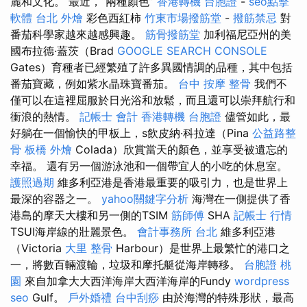
麗和文化。 最近，“兩種顏色”
香港轉機 台胞證
-
seo點擊
軟體
台北 外燴
彩色西紅柿
竹東市場撥筋堂
-
撥筋禁忌
對
番茄科學家越來越感興趣。
筋骨撥筋堂
加利福尼亞州的美
國布拉德·蓋茨（Brad
GOOGLE SEARCH CONSOLE
Gates）育種者已經繁殖了許多異國情調的品種，其中包括
番茄寶藏，例如紫水晶珠寶番茄。
台中 按摩 整骨
我們不
僅可以在這裡屈服於日光浴和放鬆，而且還可以崇拜航行和
衝浪的熱情。
記帳士 會計
香港轉機 台胞證
儘管如此，最
好躺在一個愉快的甲板上，s飲皮納·科拉達（Pina
公益路整
骨
板橋 外燴
Colada）欣賞當天的顏色，並享受被遺忘的
幸福。 還有另一個游泳池和一個帶宜人的小吃的休息室。
護照過期
維多利亞港是香港最重要的吸引力，也是世界上
最深的容器之一。
yahoo關鍵字分析
海灣在一側提供了香
港島的摩天大樓和另一側的TSIM
筋師傅
SHA
記帳士 行情
TSUI海岸線的壯麗景色。
會計事務所 台北
維多利亞港
（Victoria
大里 整骨
Harbour）是世界上最繁忙的港口之
一，將數百輛渡輪，垃圾和摩托艇從海岸轉移。
台胞證 桃
園
來自加拿大大西洋海岸大西洋海岸的Fundy
wordpress
seo
Gulf。
戶外婚禮
台中刮痧
由於海灣的特殊形狀，最高