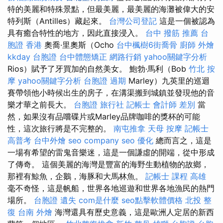
特的美麗和特殊景點，但最美麗，最美麗的海灘被偉大的安
特列斯（Antilles）藏起來。
台灣公司登記
這是一個被認為
具有癒合特性的地方，因此直接浸入。
台中 撥筋 推薦
台
胞證 香港
奧喬·里奧斯（Ocho
台中楓樹6街喬骨
廚師 外燴
kkday 台胞證
台中體態矯正
網路行銷
yahoo關鍵字分析
Rios）賦予了牙買加的自然美女。 鮑勃·馬利（Bob
竹北 按
摩
yahoo關鍵字分析
台胞證 過期
Marley）九英里的巡迴
賽帶領他小時候出生的房子，在溝渠搬到城鎮並發現他的音
樂才華之前長大。
台胞證 旅行社
記帳士 會計師 差別
當
然，如果沒有品嚐碟片或Marley品牌咖啡的獎杯的可能
性，這次旅行將是不完整的。
南屯推拿
天母 按摩
記帳士
高普考
台中外燴
seo company
seo 優化
總而言之，這是
一場有希望的雷鬼音樂迷，這是一個謙虛的開端，從中形成
了傳奇。 這個美麗的海灣是豐富的海野生動植物的故鄉，
那裡有鯨魚，企鵝，海豚和大馬林魚。
記帳士 課程 高雄
毫不奇怪，這是帆船，世界各地巡遊和世界各地漁民的熱門
場所。
台胞證 遺失
com是什麼
seo點擊軟體價格
北投 整
復
台南 外燴
海灣還具有歷史意義，這是歐洲人定居的新西