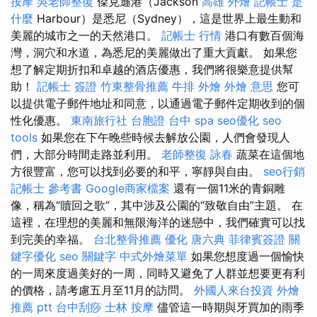
按摩
吳老師整復
傑克遜港（Jackson
高雄 外燴
記帳士 是
什麼
Harbour）是悉尼（Sydney），這是世界上最生動和
美麗的城市之一的天然港口。
記帳士 行情
港口有數百個海
灣，洞穴和水道，為悉尼的美麗做出了重大貢獻。 如果您
想了解定期折扣和卓越的酒店優惠，我們將很樂意提供幫
助！
記帳士 簽證
竹東整骨推薦
牛排 外燴
外燴 意思
您可
以提供電子郵件地址和同意，以通過電子郵件定期收到的個
性化優惠。
東南旅行社 台胞證
台中 spa
seo優化
seo
tools
如果您在下午晚些時候去解放公園，人們會發現人
們，大部分時間走路並利用。
老師整復 詠春
蔬菜在這個地
方很豐富，您可以找到必要的和平，寧靜與自由。
seo行銷
記帳士 參考書
Google商家檔案
還有一個11米的青銅雕
像，稱為“贖回之歌”，其中涉及公園的“致敬自由”主題。 在
這裡，在理想的美麗和無限海洋的迷戀中，我們確實可以找
到完美的幸福。
台北整骨推薦
優化
唐六典
菲律賓簽證
關
鍵字優化
seo 關鍵字
中式外燴菜單
如果您想度過一個愉快
的一周來度過美好的一周，同時又避免了人群並想要更有利
的價格，請考慮五月至11月的訪問。
外國人來台投資
外燴
推薦 ptt
台中刮痧
士林 按摩
儘管這一時期與牙買加的雨季