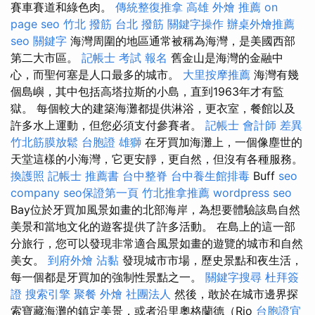
賽車賽道和綠色肉。
傳統整復推拿
高雄 外燴 推薦
on
page seo
竹北 撥筋
台北 撥筋
關鍵字操作
辦桌外燴推薦
seo 關鍵字
海灣周圍的地區通常被稱為海灣，是美國西部
第二大市區。
記帳士 考試 報名
舊金山是海灣的金融中
心，而聖何塞是人口最多的城市。
大里按摩推薦
海灣有幾
個島嶼，其中包括高塔拉斯的小島，直到1963年才有監
獄。 每個較大的建築海灘都提供淋浴，更衣室，餐館以及
許多水上運動，但您必須支付參賽者。
記帳士 會計師 差異
竹北筋膜放鬆
台胞證 雄獅
在牙買加海灘上，一個像塵世的
天堂這樣的小海灣，它更安靜，更自然，但沒有各種服務。
換護照
記帳士 推薦書
台中整脊
台中養生館排毒
Buff
seo
company
seo保證第一頁
竹北推拿推薦
wordpress seo
Bay位於牙買加風景如畫的北部海岸，為想要體驗該島自然
美景和當地文化的遊客提供了許多活動。 在島上的這一部
分旅行，您可以發現非常適合風景如畫的遊覽的城市和自然
美女。
到府外燴
沾黏
發現城市市場，歷史景點和夜生活，
每一個都是牙買加的強制性景點之一。
關鍵字搜尋
杜拜簽
證
搜索引擎
聚餐 外燴
社團法人
然後，敢於在城市邊界探
索寶藏海灘的鎮定美景，或者沿里奧格蘭德（Rio
台胞證宜