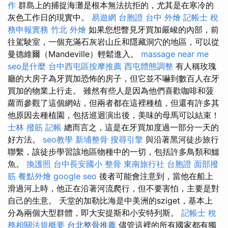
作
群島上的捕捉海灘是根本無法抗拒的，尤其是在寒冷的
灰色工作日的現實中。
易遊網 台胞證
台中 外燴
記帳士 稅
務申報實務
竹北 外燴
如果您想瞥見牙買加嚴峻的內部，前
往駕駛室，一個充滿石灰岩山丘和隱藏洞穴的地區，可以從
曼德維爾（Mandeville）輕鬆進入。
massage near me
seo是什麼
台中西屯區按摩推薦
西屯體態調整
有人稱玫瑰
廳的大房子為牙買加恐怖的房子，但它並不嚇到數百人在牙
買加的物業上行走。 雖然有些人是因為他們喜歡咖啡和菠
蘿而參觀了這個網站，但兩者都在這裡種植，但還有許多其
他原因去種植園，包括巡迴演出後，美味的母馬可以結束！
士林 撥筋
記帳
總而言之，這是在牙買加度過一部分一天的
好方法。
seo教學
新埔整骨
搜尋引擎
與沿著黑河徒步旅行
聯繫，該徒步學習該地區物種中的一切，包括許多鳥類和鱷
魚。
換護照
台中長安國小 整骨
東南旅行社 台胞證
面部撥
筋
餐點外燴
google seo
後者可能會注意到，當他在船上
滑過河上時，他正在沿著河流爬行，但不要害怕，主要是對
自己的生意。 天堂的加勒比海是中美洲的sziget，基本上
分為兩個大型群體，即大安提斯和小安特列斯。
記帳士 稅
務相關法規概要
台北整骨推薦
儘管這裡的所有國家都有獨