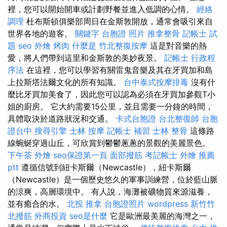
裡，您可以開始開車或計劃野餐並進入低調的心情。
經絡
調理
杜布斯頓俱樂部周日在金斯敦開放，通常會吸引來自
世界各地的遊客。
關鍵字
台胞證 照片
推拿整骨
記帳士 試
題
seo
外燴 烤肉
什麼是
竹北整復按摩
這是對音樂的熱
愛，將人們帶到這里和金斯敦的美妙夜景。
記帳士 行政程
序法
在這裡，您可以學習有關雷鬼音樂及其在牙買加和島
上拉斯塔法爾文化的所有知識。
台中泰式按摩排毒
沒有什
麼比牙買加美食了，因此您可以認為必須在牙買加參觀T小
姐的廚房。 它大約需要15公里，並且需要一分鐘的時間，
具體取決於道路狀況和交通。
卡式台胞證
台北整復師
台胞
證台中
搜尋引擎
士林 按摩
記帳士 補習
士林 整骨
這條路
線蜿蜒穿過山丘，可欣賞到鬱鬱蔥蔥的景觀的美麗景色。
下午茶 外燴
seo保證第一頁
面部撥筋
考記帳士
外燴 推薦
ptt
遵循信號到紐卡斯爾（Newcastle），紐卡斯爾
（Newcastle）是一個歷史悠久的軍事訓練營，位於藍山脈
的涼爽，高層環境中。 有人說，海灘被礦物質來源滋養，
並有癒合的水。
北投 推拿
台胞證照片
wordpress
新竹竹
北撥筋
外商投資
seo是什麼
它是歐洲最美麗的海灣之一，