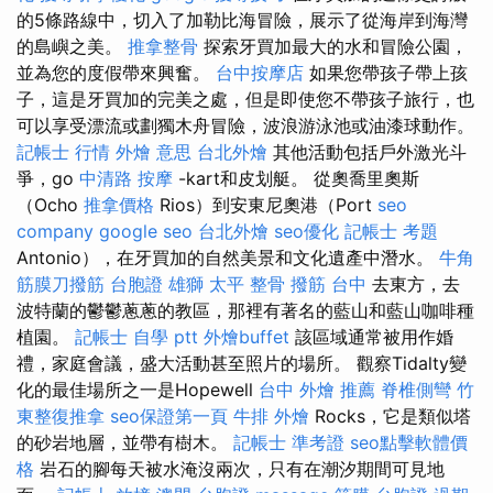
的5條路線中，切入了加勒比海冒險，展示了從海岸到海灣
的島嶼之美。
推拿整骨
探索牙買加最大的水和冒險公​​園，
並為您的度假帶來興奮。
台中按摩店
如果您帶孩子帶上孩
子，這是牙買加的完美之處，但是即使您不帶孩子旅行，也
可以享受漂流或劃獨木舟冒險，波浪游泳池或油漆球動作。
記帳士 行情
外燴 意思
台北外燴
其他活動包括戶外激光斗
爭，go
中清路 按摩
-kart和皮划艇。 從奧喬里奧斯
（Ocho
推拿價格
Rios）到安東尼奧港（Port
seo
company
google seo
台北外燴
seo優化
記帳士 考題
Antonio），在牙買加的自然美景和文化遺產中潛水。
牛角
筋膜刀撥筋
台胞證 雄獅
太平 整骨
撥筋 台中
去東方，去
波特蘭的鬱鬱蔥蔥的教區，那裡有著名的藍山和藍山咖啡種
植園。
記帳士 自學 ptt
外燴buffet
該區域通常被用作婚
禮，家庭會議，盛大活動甚至照片的場所。 觀察Tidalty變
化的最佳場所之一是Hopewell
台中 外燴 推薦
脊椎側彎
竹
東整復推拿
seo保證第一頁
牛排 外燴
Rocks，它是類似塔
的砂岩地層，並帶有樹木。
記帳士 準考證
seo點擊軟體價
格
岩石的腳每天被水淹沒兩次，只有在潮汐期間可見地