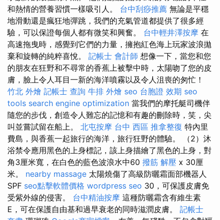
和熱情的營養習慣一樣吸引人。
台中刮痧推薦
無論是平穩
地滑動還是瘋狂地彈跳，我們的充氣管道都提供了很多經
驗，可以保證每個人都有微笑和興奮。
台中輕井澤按摩
在
高速拖曳時，感覺到它們的力量，擁抱紅色海上玩家波浪拋
棄和旋轉的純粹喜悅。
記帳士 會計師
想像一下，當您和您
的朋友在狂野和不尋常的香蕉上被擊中時，太陽吻了您的皮
膚，臉上令人耳目一新的海洋噴霧以及令人沮喪的匆忙！
竹北 外燴
記帳士 查詢
牛排 外燴
seo
台胞證 效期
seo
tools
search engine optimization
當我們的摩托艇司機伴
隨您的步伐，創造令人難忘的記憶和有趣的刪除時，笑，尖
叫並嘗試留在船上。
北屯按摩
台中 西區 推拿整復
特內里
費島，與香蕉一起旅行的海洋，旅行狂野的體驗。 （2）沐
浴禁令應用黑色的上身標記，該上身描繪了黑色的上身，對
角3厘米寬，在白色的藍色波浪水中60
撥筋 解壓
x 30厘
米。
nearby massage
太陽燒傷了高級防曬霜面部機器人
SPF
seo點擊軟體價格
wordpress seo
30，可保護皮膚免
受紫外線的侵害。
台中精油按摩
這種防曬霜含有維生素
E，可在保護自由基和過早衰老的同時滋潤皮膚。
記帳士