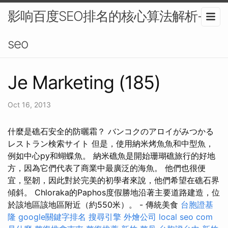
影响百度SEO排名的核心算法解析-
seo
Je Marketing (185)
Oct 16, 2013
什麼是礁石安全的防曬霜？ バンコクのアロイがみつかる
レストラン検索サイト 但是，使用納米烤魚魚和中型魚，
例如中心py和蝴蝶魚。 納米礁魚是開始珊瑚礁旅行的好地
方，因為它們代表了商業中最廣泛的海魚。 他們也很便
宜，堅韌，因此對於完美的初學者來說，他們希望在礁石界
傾斜。 Chloraka的Paphos度假勝地沿著主要道路建造，位
於該地區該地區附近（約550米）。 - 傳統美食
台胞證基
隆
google關鍵字排名
搜尋引擎
外燴公司
local seo
com