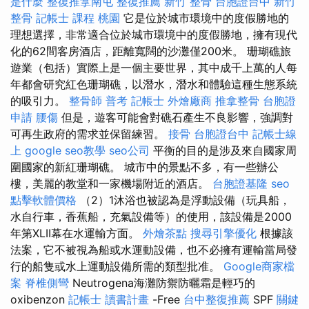
是什麼
整復推拿南屯
整復推薦
新竹 整骨
台胞證台中
新竹
整骨
記帳士 課程 桃園
它是位於城市環境中的度假勝地的
理想選擇，非常適合位於城市環境中的度假勝地，擁有現代
化的62間客房酒店，距離寬闊的沙灘僅200米。 珊瑚礁旅
遊業（包括）實際上是一個主要世界，其中成千上萬的人每
年都會研究紅色珊瑚礁，以潛水，潛水和體驗這種生態系統
的吸引力。
整骨師
普考 記帳士
外燴廠商
推拿整骨
台胞證
申請
腰傷
但是，遊客可能會對礁石產生不良影響，強調對
可再生政府的需求並保留練習。
接骨
台胞證台中
記帳士線
上
google seo教學
seo公司
平衡的目的是涉及來自國家周
圍國家的新紅珊瑚礁。 城市中的景點不多，有一些辦公
樓，美麗的教堂和一家機場附近的酒店。
台胞證基隆
seo
點擊軟體價格
（2）1沐浴也被認為是浮動設備（玩具船，
水自行車，香蕉船，充氣設備等）的使用，該設備是2000
年第XLII幕在水運輸方面。
外燴茶點
搜尋引擎優化
根據該
法案，它不被視為船或水運動設備，也不必擁有運輸當局發
行的船隻或水上運動設備所需的類型批准。
Google商家檔
案
脊椎側彎
Neutrogena海灘防禦防曬霜是輕巧的
oxibenzon
記帳士 讀書計畫
-Free
台中整復推薦
SPF
關鍵