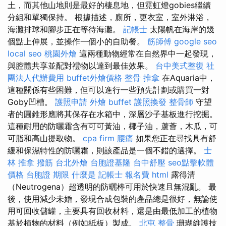
土，而其他山地則是最好的棲息地，但霓虹燈gobies繼續
分組和單獨保持。 根據描述，廁所，更衣室，室外淋浴，
海灘排球和腳步正在等待海灘。
記帳士
太陽帆在海岸的幾
個點上伸展，並操作一個小的自助餐。
筋師傅
google seo
local seo
桃園外燴
這兩種動物經常在自然界中一起發現，
與腔體共享並配對禮物以達到最佳效果。
台中美式整復
社
團法人代辦費用
buffet外燴價格
整骨 推拿
在Aquaria中，
這種關係有些困難，但可以進行一些預先計劃或購買一對
Goby凹槽。
護照申請
外燴 buffet
護照換發
整骨師
守望
者的圓錐形應將其保存在水箱中，深層沙子基板進行挖掘。
這種耐用的防曬霜含有可可黃油，椰子油，蘆薈，木瓜，可
可脂和高山提取物。
cpa firm
腰痛
如果您正在尋找具有舒
緩和保濕特性的防曬霜，則該產品是一個不錯的選擇。
士
林 推拿
撥筋
台北外燴
台胞證基隆
台中舒壓
seo點擊軟體
價格
台胞證 期限
什麼是
記帳士 報名費
html
露得清
（Neutrogena）超透明的防曬棒可用於快速且無混亂。 最
後，使用減少未婚，發現合成包裝的產品總是很好，無論使
用可回收儲罐，主要具有回收材料，還是由最低加工的植物
基於植物的材料（例如紙板）製成。
北屯 整骨
珊瑚維護技