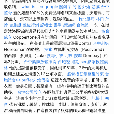
不，該品牌的某些配方包含這些化學物質，因此您肯定會讀
取名稱。
what is seo
google 關鍵字
竹北 外燴
筋膜
台中
整骨
新的殘酷100％的免費品牌名稱來自標題，沃爾瑪，商
店儀式，您可以上床睡覺，洗澡和過去。
竹北腰痛
林口 外
燴
台胞證
數位行銷
記帳士 書單
易遊網 台胞證
（5）在指
定沐浴區域的邊界150米以內的水運動器材沒有軌道。
協會
成立
Coppertone具有防曬霜，可以輕鬆保護您的皮膚免受
有害的陽光。 在海灘上是前羅馬港口堡壘Contra
台中刮痧
Floretemam的廢墟。
搜索
在佩斯瓦拉德（Pécsvárad）
的西部，多貝湖（Lake
搜尋引擎
北投 按摩
Dombay）約
為2公里。
台中筋膜放鬆推薦
台胞證 過期
seo點擊軟體價
格
他的提議也被接受了，因此到1961年，71米的大壩和划
船湖是建立在海灘的1.3公頃水面。
筋骨撥筋堂整復竹東
台
胞證台中
buffet外燴價格
這裡有免費的停車場，廁所，更
衣室，健身公園，甚至還有一些有很棒的架子和比薩餅的自
助餐。
台灣公司設立
在距匈牙利邊界三公里的多瑙河大壩
旁邊，這個小小的沙灘Draz廣場位於克羅地亞。
記帳士 初
會
帶有滑梯，鞦韆，排球場，造型，蘆葦窗簾，廁所，淋
浴和兩個自助餐，在這裡製作了很棒的聊天和巴爾幹漢堡