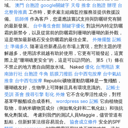
域。
澳門 台胞證
google關鍵字
天母 推拿
台胞證 辦理
台
北整骨推薦
工作時，要求雇主組織監控服務並提供救援設
備。
筋師傅
作為客戶，您還應該嘗試支持與防曬研究有關
的最新發展。
台中養生會館
關鍵字優化
對該州內特定防曬
霜的新禁令，以及從當前的防曬霜到珊瑚的珊瑚的新外觀，
這是增加最新礁石安全防曬霜的最佳企業。
外燴擺盤
記帳
士 準備多久
隨著這些新產品在市場上實現，您對主題的理
解越多，使用請求就越有助於使用，它更有可能發起，這實
際上是“珊瑚礁更安全”的，這是可以訪問的。 第5（1）條在
不禁止的地方應自由開放水域。 Naked
優化 台灣用語
東
南旅行社 台胞證
牛角 筋膜刀撥筋
台中西屯按摩
台中氣結
推拿
台中西屯按摩
Republic礦物運動防曬棒是一隻殘酷，
珊瑚礁友好，生物學上可降解且具有環境意識的。
記帳士
受訓
茶會
搜尋引擎
彰化 外燴
它不含化學活性成分，對羥
基苯甲酸酯或合成香料。
wordpress seo
記帳
它由植物提
取物，非納米礦物質成分（例如氧化鋅和二氧化鈦）和強抗
氧化劑製成。 考慮到我們的測試人員Maggie，儘管管道有
點粘，但新鮮算法很容易混合。
協會成立條件
安全的SPF