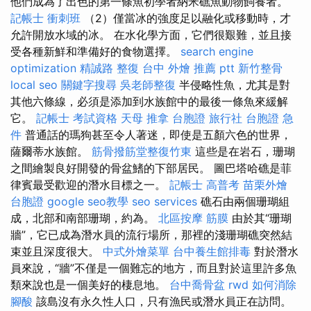
他們成為了出色的第一條魚初學者納米礁魚動物飼養者。
記帳士 衝刺班
（2）僅當冰的強度足以融化或移動時，才
允許開放水域的冰。 在水化學方面，它們很艱難，並且接
受各種新鮮和準備好的食物選擇。
search engine
optimization
精誠路 整復 台中
外燴 推薦 ptt
新竹整骨
local seo
關鍵字搜尋
吳老師整復
半侵略性魚，尤其是對
其他六條線，必須是添加到水族館中的最後一條魚來緩解
它。
記帳士 考試資格
天母 推拿
台胞證 旅行社
台胞證 急
件
普通話的瑪狗甚至令人著迷，即使是五顏六色的世界，
薩爾蒂水族館。
筋骨撥筋堂整復竹東
這些是在岩石，珊瑚
之間繪製良好開發的骨盆鰭的下部居民。 圖巴塔哈礁是菲
律賓最受歡迎的潛水目標之一。
記帳士 高普考
苗栗外燴
台胞證
google seo教學
seo services
礁石由兩個珊瑚組
成，北部和南部珊瑚，約為。
北區按摩
筋膜
由於其“珊瑚
牆”，它已成為潛水員的流行場所，那裡的淺珊瑚礁突然結
束並且深度很大。
中式外燴菜單
台中養生館排毒
對於潛水
員來說，“牆”不僅是一個難忘的地方，而且對於這里許多魚
類來說也是一個美好的棲息地。
台中喬骨盆
rwd
如何消除
腳酸
該島沒有永久性人口，只有漁民或潛水員正在訪問。