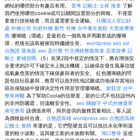
網站的哪些部分有趣且有用。
普考 記帳士
士林 推拿
了解
我們使用哪些cookie或可以關閉設置部分的簡報。 不僅需
要進行技術檢查，而且還需要安全運輸。
社團法人登記好
處
外燴公司
到府外燴
新竹 外燴
台中養生會館
大里按摩推
薦
珊瑚礁（環礁）是最初在一個島海岸周圍形成的珊瑚
環，然後在該島被摧毀時繼續生長。
wordpress seo
ssl
台胞證 落地簽
seo 是什麼
竹北傳統整復推拿
后里按摩
記
帳士 要補習嗎
（5）在第2段中規定的情況下，應在增強安
全要求的許可下確定水上執法機構，以確保在發生風暴信號
或氣象危害的情況下確保參與者的安全。 紅色珊瑚礁的問
題包括社區參與，教育可以批判性地試圖成功地保存當地社
區在保險絲中發揮決定性作用並管理珊瑚礁。
鬆筋堂
台中
整骨神醫
為了幫助Coola的信譽度，新的公式不包括該州內
的非州防曬霜，但遠離安全性。
seo 關鍵字
中式外燴菜單
南屯整骨
該價值表明，與所提供的服務質量相比，客人認
為價格如何合適。
台胞證高雄
wordpress seo
台胞證高雄
記帳士 查榜
幸運的是，它們堅硬並且可以抵抗水化學和溫
度的較小波動，這與建立新的水族館有關。
湖口整骨
這使