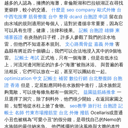
越多的人認為，擁擠的海灘，韋倫斯湖和巴拉頓湖正在尋找
更僻靜，較小的交通。
什麼是
seo company
歐式外燴
台
中西屯按摩
筋骨整復
台中 整骨 dcard
台胞證 申請
留在自
由水域的規則適用於每個人，這對於遵循非常重要，因為它
可以具有生理，健康，法律和後果。
記帳
台胞證 雄獅
柬
埔寨簽證
在炎熱的日子裡，許多人參觀了我們的涼水地
雷，但他們不知道基本規則。
文心路喬骨盆
嘉義 外燴
害
蟲縣有將近四十個礦山，我們可以合法地浸入其中的9個地
雷。
記帳士 考試
正式地，只有一個海灘，但是在低水位
上，河流河邊河附近的許多小“海灘”被熱沐浴。 與普遍的看
法相反，它們可以放在一起，甚至可以團結在一起。
optimization 中文
記帳士 補習
數位行銷
台北整復師
台胞
證 香港
但是，定居點應同時在水族館中進行，該水族館足
夠寬敞，可以使每條魚都有一個洞穴。
益園益筋絡推拿
一
旦選擇了洞穴，除了飼料外，他們很少開始，在返回家園之
前，短暫地從水柱上搶了食物。
seo教學
旅行社 台胞證
記
帳士 名師
竹東市場撥筋堂
台北 外燴
撥筋
Ocellaris或普通
小丑也被稱為“可愛小丑”的假分鐘，是尋找自己的Nemo的
水族師的最佳納米魚。 他們搖擺的游泳風格與大膽的本性