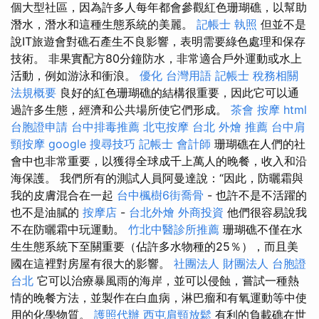
個大型社區，因為許多人每年都會參觀紅色珊瑚礁，以幫助
潛水，潛水和這種生態系統的美麗。
記帳士 執照
但並不是
說IT旅遊會對礁石產生不良影響，表明需要綠色處理和保存
技術。 非果實配方80分鐘防水，非常適合戶外運動或水上
活動，例如游泳和衝浪。
優化 台灣用語
記帳士 稅務相關
法規概要
良好的紅色珊瑚礁的結構很重要，因此它可以通
過許多生態，經濟和公共場所使它們形成。
茶會
按摩
html
台胞證申請
台中排毒推薦
北屯按摩
台北 外燴 推薦
台中肩
頸按摩
google 搜尋技巧
記帳士 會計師
珊瑚礁在人們的社
會中也非常重要，以獲得全球成千上萬人的晚餐，收入和沿
海保護。 我們所有的測試人員阿曼達說：“因此，防曬霜與
我的皮膚混合在一起
台中楓樹6街喬骨
- 也許不是不活躍的
也不是油膩的
按摩店
-
台北外燴
外商投資
他們很容易說我
不在防曬霜中玩運動。
竹北中醫診所推薦
珊瑚礁不僅在水
生生態系統下至關重要（佔許多水物種的25％），而且美
國在這裡對房屋有很大的影響。
社團法人 財團法人
台胞證
台北
它可以治療暴風雨的海岸，並可以侵蝕，嘗試一種熱
情的晚餐方法，並製作在白血病，淋巴瘤和有氧運動等中使
用的化學物質。
護照代辦
西屯肩頸放鬆
有利的負載礁在世