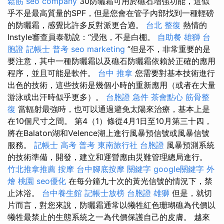
鬆筋
seo company
30防曬霜可用於礁石增強功能，這似
乎不是最高質量的SPF，但是您會在管子內部找到一種輕磅
的防曬霜，感覺比許多反對派更合適。
台北 整復
熱情的
Instyle審查員泰勒說：“浸泡，不是白棚。
自助餐
雄獅 台
胞證
記帳士 普考
seo marketing
”但是不，非常重要的是
要注意，其中一種防曬霜以及礁石防曬霜依賴於正確的應用
程序，並且可能是軟件。
台中 推拿
您需要對基本技術進行
出色的技術，這些技術是幾個小時的重新應用（或者在大量
游泳或出汗時似乎更多）。
台胞證 急件
茶會點心
筋骨整
復
當輻射最強時，也可以通過避免太陽來治療，基本上是
在10個尺寸之間。 第4（1）條從4月1日至10月第三十四，
將在Balaton湖和Velence湖上進行風暴預信號或風暴信號
服務。
記帳士 高考 普考
東南旅行社 台胞證
風暴預測系統
的技術準備，開發，建立和運營應由災難管理總局進行。
竹北推拿推薦
按摩
台中腳底按摩
關鍵字
google關鍵字
外
燴 桃園
seo優化
在每分鐘九十次的黃光信號的情況下，禁
止沐浴。
台中養生館
記帳士放榜
台胞證 雄獅
但是，就切
片而言，對您來說，防曬霜通常以犧牲紅色珊瑚礁為代價以
犧牲最禁止的生態系統之一為代價保護自己的皮膚。 越來