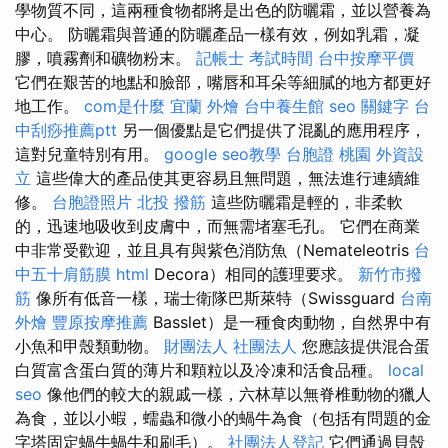
學物質不同，這兩種食物都將是出色的防曬霜，並以營養為
中心。 防曬霜與普通的防曬產品一樣有效，例如乳霜，凝
膠，噴霧劑和礦物粉末。
記帳士 考試時間
台中按摩平價
它們在艱苦的地點和臉部，嘴唇和耳朵等細膩的地方都更好
地工作。
com是什麼
宜蘭 外燴
台中養生館
seo 關鍵字
台
中刮痧推薦ptt
另一個優點是它們提供了混亂的應用程序，
這對兒童特別有用。
google seo教學
台胞證 桃園
外資設
立
這些偉大的產品使其更容易且無問題，無法進行連續維
修。
台胞證照片
北投 撥筋
這些防曬霜是輕的，非柔軟
的，迅速地吸收到皮膚中，而無需堵塞毛孔。 它們在商業
中非常受歡迎，並且具有與紫色消防魚（Nemateleotris
台
中五十肩筋膜
html
Decora）相同的護理要求。
新竹市撥
筋
像所有低音一樣，瑞士衛隊巴斯萊特（Swissguard
台南
外燴
豐原按摩推薦
Basslet）是一種食肉動物，自然界中有
小魚和甲殼類動物。
財團法人 社團法人
您應該提供混合蛋
白質富含蛋白質的薄片和顆粒以及冷凍和活食品種。
local
seo
像他們的較大的親戚一樣，六林草以無脊椎動物的獵人
為食，並以小蝦，蠕蟲和微小的蝸牛為食（包括有問題的金
字塔固定蝸牛蝸牛和刷毛）。
社團法人登記
它們通過貝殼