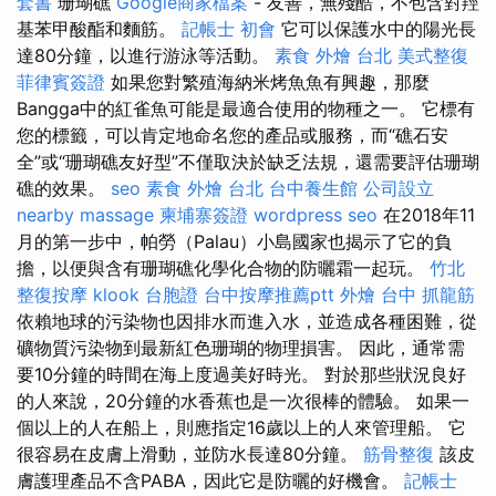
套書
珊瑚礁
Google商家檔案
- 友善，無殘酷，不包含對羥
基苯甲酸酯和麵筋。
記帳士 初會
它可以保護水中的陽光長
達80分鐘，以進行游泳等活動。
素食 外燴 台北
美式整復
菲律賓簽證
如果您對繁殖海納米烤魚魚有興趣，那麼
Bangga中的紅雀魚可能是最適合使用的物種之一。 它標有
您的標籤，可以肯定地命名您的產品或服務，而“礁石安
全”或“珊瑚礁友好型”不僅取決於缺乏法規，還需要評估珊瑚
礁的效果。
seo
素食 外燴 台北
台中養生館
公司設立
nearby massage
柬埔寨簽證
wordpress seo
在2018年11
月的第一步中，帕勞（Palau）小島國家也揭示了它的負
擔，以便與含有珊瑚礁化學化合物的防曬霜一起玩。
竹北
整復按摩
klook 台胞證
台中按摩推薦ptt
外燴
台中 抓龍筋
依賴地球的污染物也因排水而進入水，並造成各種困難，從
礦物質污染物到最新紅色珊瑚的物理損害。 因此，通常需
要10分鐘的時間在海上度過美好時光。 對於那些狀況良好
的人來說，20分鐘的水香蕉也是一次很棒的體驗。 如果一
個以上的人在船上，則應指定16歲以上的人來管理船。 它
很容易在皮膚上滑動，並防水長達80分鐘。
筋骨整復
該皮
膚護理產品不含PABA，因此它是防曬的好機會。
記帳士