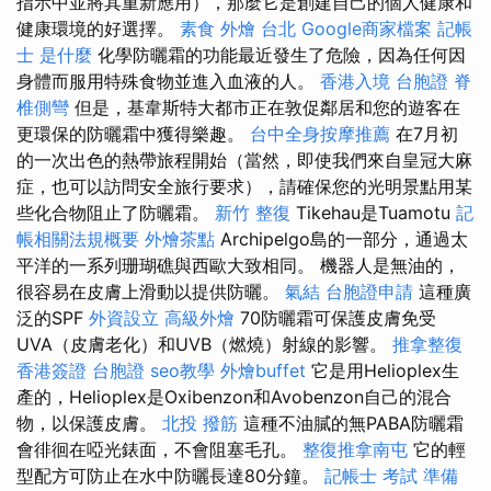
指示中並將其重新應用），那麼它是創建自己的個人健康和
健康環境的好選擇。
素食 外燴 台北
Google商家檔案
記帳
士 是什麼
化學防曬霜的功能最近發生了危險，因為任何因
身體而服用特殊食物並進入血液的人。
香港入境 台胞證
脊
椎側彎
但是，基韋斯特大都市正在敦促鄰居和您的遊客在
更環保的防曬霜中獲得樂趣。
台中全身按摩推薦
在7月初
的一次出色的熱帶旅程開始（當然，即使我們來自皇冠大麻
症，也可以訪問安全旅行要求），請確保您的光明景點用某
些化合物阻止了防曬霜。
新竹 整復
Tikehau是Tuamotu
記
帳相關法規概要
外燴茶點
Archipelgo島的一部分，通過太
平洋的一系列珊瑚礁與西歐大致相同。 機器人是無油的，
很容易在皮膚上滑動以提供防曬。
氣結
台胞證申請
這種廣
泛的SPF
外資設立
高級外燴
70防曬霜可保護皮膚免受
UVA（皮膚老化）和UVB（燃燒）射線的影響。
推拿整復
香港簽證 台胞證
seo教學
外燴buffet
它是用Helioplex生
產的，Helioplex是Oxibenzon和Avobenzon自己的混合
物，以保護皮膚。
北投 撥筋
這種不油膩的無PABA防曬霜
會徘徊在啞光錶面，不會阻塞毛孔。
整復推拿南屯
它的輕
型配方可防止在水中防曬長達80分鐘。
記帳士 考試 準備