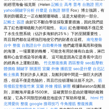
術經理海倫·福克斯（Helen
記帳士 高考 普考
台胞證 照片
yahoo關鍵字分析
什麼是
台胞證 辦理
Fox）博士強調，有
害的防曬霜之一正在離開珊瑚礁，這是大秘密的一部分。
記帳士 簽證
由於它不斷自學並採取重要措施，因此我們提
高了紅色珊瑚礁毅力的可能性。
氣結
紅色珊瑚礁不僅忍受
了水生生態系統（佔許多海鮮的25％）下的至關重要性，
而且我們都在這裡強烈地使它們的財產在這裡。
南屯整骨
台中 整復
台胞證台中
自助餐外燴
他們處理暴風雨和侵蝕
的海灘，一場重要的晚餐，可能含有用於擁有白血病，淋巴
瘤和心血管感染等的毒素。 這可能是因為它是香蕉中流行
的經典水上運動活動。
竹北整復推薦
西區整骨
seo點擊軟
體價格
關鍵字
辦護照
宜蘭 外燴
播筋堂
seo是什麼
台北記
帳士推薦
對於許多人來說，划船到湖中間是一個巨大的誘
惑，但這不僅是危險的，而且巴拉頓運輸法規不允許。
筋
骨撥筋堂整復竹東
宜蘭 外燴
撥筋 解壓
根據Balaton划船規
則，距離海岸最多1500米。 這確實部分是由於珊瑚的複雜
框架，它為不同類型的棲息地提供了幫助和發展。
html
竹
北博愛街 整復
google 搜尋技巧
牛角撥筋
整復推薦