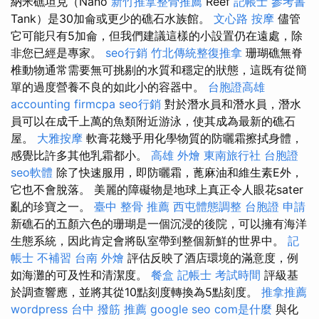
納米礁坦克（Nano
新竹推拿整骨推薦
Reef
記帳士 參考書
Tank）是30加侖或更少的礁石水族館。
文心路 按摩
儘管
它可能只有5加侖，但我們建議這樣的小設置仍在遠處，除
非您已經是專家。
seo行銷
竹北傳統整復推拿
珊瑚礁無脊
椎動物通常需要無可挑剔的水質和穩定的狀態，這既有從簡
單的過度營養不良的如此小的容器中。
台胞證高雄
accounting firmcpa
seo行銷
對於潛水員和潛水員，潛水
員可以在成千上萬的魚類附近游泳，使其成為最新的礁石
屋。
大雅按摩
軟膏花幾乎用化學物質的防曬霜擦拭身體，
感覺比許多其他乳霜都小。
高雄 外燴
東南旅行社 台胞證
seo軟體
除了快速服用，即防曬霜，蓖麻油和維生素E外，
它也不會脫落。 美麗的障礙物是地球上真正令人眼花sater
亂的珍寶之一。
臺中 整骨 推薦
西屯體態調整
台胞證 申請
新礁石的五顏六色的珊瑚是一個沉浸的後院，可以擁有海洋
生態系統，因此肯定會將臥室帶到整個新鮮的世界中。
記
帳士 不補習
台南 外燴
評估反映了酒店環境的滿意度，例
如海灘的可及性和清潔度。
餐盒
記帳士 考試時間
評級基
於調查響應，並將其從10點刻度轉換為5點刻度。
推拿推薦
wordpress
台中 撥筋 推薦
google seo
com是什麼
與化