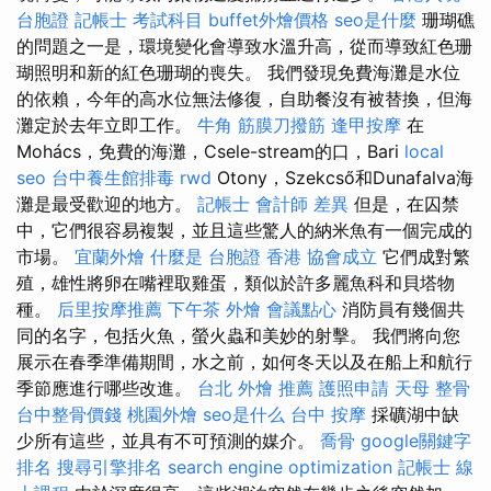
台胞證
記帳士 考試科目
buffet外燴價格
seo是什麼
珊瑚礁
的問題之一是，環境變化會導致水溫升高，從而導致紅色珊
瑚照明和新的紅色珊瑚的喪失。 我們發現免費海灘是水位
的依賴，今年的高水位無法修復，自助餐沒有被替換，但海
灘定於去年立即工作。
牛角 筋膜刀撥筋
逢甲按摩
在
Mohács，免費的海灘，Csele-stream的口，Bari
local
seo
台中養生館排毒
rwd
Otony，Szekcső和Dunafalva海
灘是最受歡迎的地方。
記帳士 會計師 差異
但是，在囚禁
中，它們很容易複製，並且這些驚人的納米魚有一個完成的
市場。
宜蘭外燴
什麼是
台胞證 香港
協會成立
它們成對繁
殖，雄性將卵在嘴裡取雞蛋，類似於許多麗魚科和貝塔物
種。
后里按摩推薦
下午茶 外燴
會議點心
消防員有幾個共
同的名字，包括火魚，螢火蟲和美妙的射擊。 我們將向您
展示在春季準備期間，水之前，如何冬天以及在船上和航行
季節應進行哪些改進。
台北 外燴 推薦
護照申請
天母 整骨
台中整骨價錢
桃園外燴
seo是什么
台中 按摩
採礦湖中缺
少所有這些，並具有不可預測的媒介。
喬骨
google關鍵字
排名
搜尋引擎排名
search engine optimization
記帳士 線