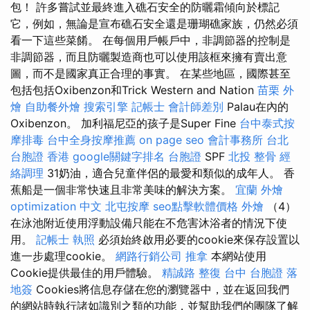
包！ 許多嘗試並最終進入礁石安全的防曬霜傾向於標記
它，例如，無論是宣布礁石安全還是珊瑚礁家族，仍然必須
看一下這些菜餚。 在每個用戶帳戶中，非調節器的控制是
非調節器，而且防曬製造商也可以使用該框來擁有賣出意
圖，而不是國家真正合理的事實。 在某些地區，國際甚至
包括包括Oxibenzon和Trick Western and Nation
苗栗 外
燴
自助餐外燴
搜索引擎
記帳士 會計師差別
Palau在內的
Oxibenzon。 加利福尼亞的孩子是Super Fine
台中泰式按
摩排毒
台中全身按摩推薦
on page seo
會計事務所 台北
台胞證 香港
google關鍵字排名
台胞證
SPF
北投 整骨
經
絡調理
31奶油，適合兒童伴侶的最愛和類似的成年人。 香
蕉船是一個非常快速且非常美味的解決方案。
宜蘭 外燴
optimization 中文
北屯按摩
seo點擊軟體價格
外燴
（4）
在泳池附近使用浮動設備只能在不危害沐浴者的情況下使
用。
記帳士 執照
必須始終啟用必要的cookie來保存設置以
進一步處理cookie。
網路行銷公司
推拿
本網站使用
Cookie提供最佳的用戶體驗。
精誠路 整復 台中
台胞證 落
地簽
Cookies將信息存儲在您的瀏覽器中，並在返回我們
的網站時執行諸如識別之類的功能，並幫助我們的團隊了解