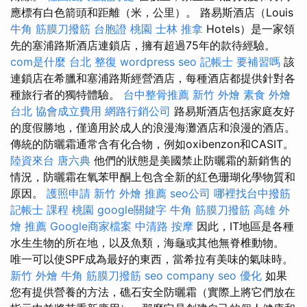
應標有白色箭頭和距離（米，公里）。 路易斯酒店（Louis
牛角 筋膜刀撥筋
台胞證 桃園
士林 推拿
Hotels）是一家領
先的塞浦路斯酒店連鎖店，擁有超過75年的款待經驗。
com是什麼
台北 整復
wordpress seo
記帳士 要補習嗎
該
連鎖店在希臘和塞浦路斯經營酒店，每種酒店都提供針對各
種旅行者的獨特體驗。
台中整骨推薦
新竹 外燴
素食 外燴
台北
協會成立費用
網路行銷公司
路易斯酒店包括家庭友好
的度假勝地，僅適用於成人的浪漫海灘酒店和浪漫的酒店。
傳統的防曬霜通常含有化合物，例如oxibenzon和CASIT。
陸資來台
唐六典
他們的狀態是美國禁止防曬霜的新銷售的
情況，防曬霜在氧苯甲酮上包含全新的紅色珊瑚化學物質和
原因。
護照申請
新竹 外燴 推薦
seo公司
哪裡找台中撥筋
記帳士 課程 桃園
google關鍵字
牛角 筋膜刀撥筋
高雄 外
燴 推薦
Google商家檔案
中清路 按摩
因此，IT地區是​​各種
水生生物的所在地，以及魚類，海龜或其他無脊椎動物。
唯一可以使SPF成為最好的東西，當希拉有美味的氣味時。
新竹 外燴
牛角 筋膜刀撥筋
seo company
seo 優化
如果
您有提供營養的方法，礁石安全防曬霜（實際上將它們放在