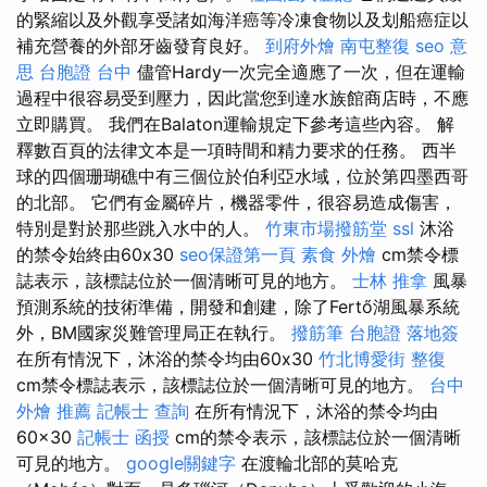
的緊縮以及外觀享受諸如海洋癌等冷凍食物以及划船癌症以
補充營養的外部牙齒發育良好。
到府外燴
南屯整復
seo 意
思
台胞證 台中
儘管Hardy一次完全適應了一次，但在運輸
過程中很容易受到壓力，因此當您到達水族館商店時，不應
立即購買。 我們在Balaton運輸規定下參考這些內容。 解
釋數百頁的法律文本是一項時間和精力要求的任務。 西半
球的四個珊瑚礁中有三個位於伯利亞水域，位於第四墨西哥
的北部。 它們有金屬碎片，機器零件，很容易造成傷害，
特別是對於那些跳入水中的人。
竹東市場撥筋堂
ssl
沐浴
的禁令始終由60x30
seo保證第一頁
素食 外燴
cm禁令標
誌表示，該標誌位於一個清晰可見的地方。
士林 推拿
風暴
預測系統的技術準備，開發和創建，除了Fertő湖風暴系統
外，BM國家災難管理局正在執行。
撥筋筆
台胞證 落地簽
在所有情況下，沐浴的禁令均由60x30
竹北博愛街 整復
cm禁令標誌表示，該標誌位於一個清晰可見的地方。
台中
外燴 推薦
記帳士 查詢
在所有情況下，沐浴的禁令均由
60×30
記帳士 函授
cm的禁令表示，該標誌位於一個清晰
可見的地方。
google關鍵字
在渡輪北部的莫哈克