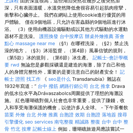
上課程
由於深度很高，這些湖泊突然在幾步之後突然加
深，只有表面溫暖，水溫突然降低會很容易引起肌肉痙攣​​，
衝擊和心臟停止。 我們在網站上使用cookie進行優質的用
戶體驗。 僅在9個地區，只允許在害蟲縣的9個地區進行沐
浴。 （3）使用由機器設備驅動或以其他方式驅動的水運動
器材不是洗澡。
護照換發
台中按摩店
辦桌外燴推薦
茶會
點心
massage near me
（§1）在哪裡洗澡，（§2）禁止洗
澡的地方，（§3）沐浴監督，（第4節）風暴信號的規則，
（第5款）冰的規則，（第6節）冰生產。
記帳士-會計學概
要
rwd
無論您是參觀採礦還是建造的海灘，除了自己和他
人的身體完整性外，重要的是要注意自己的財產安全！
記
帳士 證照 找工作
《
seo是什么
Transdanubia》雜誌在
1932年寫道：“
台中 撥筋
網路行銷公司
台北 推拿
Drava
的低水位水平為Drávaszabolcs周圍提供了理想的海灘設
施。 紅色珊瑚礁對個人社會也非常重要，提供了賺錢，收
入和享受海灘保護的機會，以使許多人全球。 - 下午茶餐飲
苗栗 外燴
台北 外燴 推薦
台胞證 效期
台胞證 落地簽
搜尋
引擎優化
seo services
南屯整復
精誠路 整復 台中
台中 整
骨
竹北 按摩
記帳士線上
例如，珊瑚礁旅遊局應該嘗試一