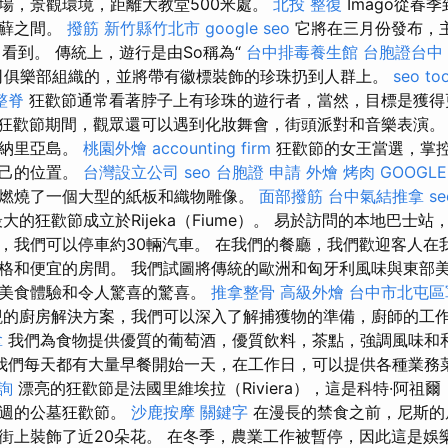
場，景觀環境，距離大教堂500米處。
北投 整復
Imago從春
苔蘚之間。
撥筋 新竹縣竹北市
google seo
它將在三月份發布，主
看到。 傳統上，遊行是由So稱為“
台中排毒養生館
台胞證台中
”公司俱樂部組織的，並將帶有徽標裝飾的珍珠扔到人群上。
seo too
整脊
狂歡節通常看著脖子上有珍珠的遊行者，當然，目標是獲
狂歡節期間，觀眾還可以遇到化妝舞會，街頭派對和音樂表演。
加納里亞島。
桃園外燴
accounting firm
狂歡節的女王當選，掌
自己的位置。
台灣設立公司
seo
台胞證 申請
外燴 烤肉
GOOGLE
燃燒了一個大型的紙板和織物雕像。
面部撥筋
台中氣結推拿
s
大的狂歡節成立於Rijeka（Fiume）。 易於訪問的本地巴士站，
，我們可以停車約30輛汽車。 在我們的餐廳，我們歡迎客人在
格和便宜的房間。 我們試圖將傳統的歐洲和匈牙利風味與東部
的美食體驗和令人驚喜的驚喜。
推拿整骨
高級外燴
台中市北屯區
的廚房解決方案，我們可以深入了解捕獲物的準備，廚師的工
拿
我們為食物提供優質的葡萄酒，優質飲料，茶點，強調風味和
我們每天都有大量早餐開始一天，在工作日，可以提供各種業務菜單
詢
漂亮的狂歡節是法國里維埃拉（Riviera），這是科特·阿祖爾（C
兩週的公墓狂歡節。
沙鹿按摩
關鍵字
在漫長的禁食之前，尼斯的
街上裝飾了近20朵花。 在冬季，農業工作被暫停，因此這是娛