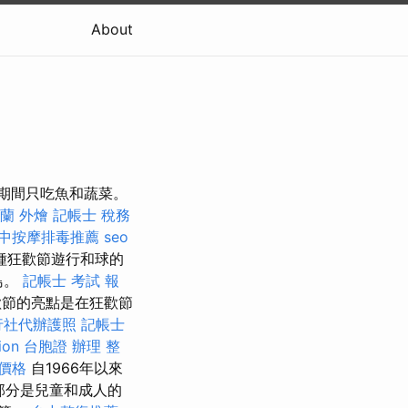
About
期間只吃魚和蔬菜。
蘭 外燴
記帳士 稅務
中按摩排毒推薦
seo
種狂歡節遊行和球的
島。
記帳士 考試 報
歡節的亮點是在狂歡節
行社代辦護照
記帳士
ion
台胞證 辦理
整
價格
自1966年以來
部分是兒童和成人的