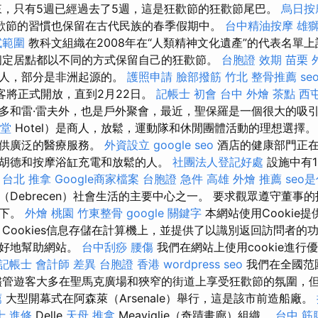
，只有5週已經過去了5週，這是狂歡節的狂歡節尾巴。
烏日按
歡節的習慣也保留在古代民族的春季假期中。
台中精油按摩
雄獅
試範圍
教科文組織在2008年在“人類精神文化遺產”的代表名單上記
個定居點都以不同的方式保留自己的狂歡節。
台胞證 效期
苗栗 
牙人，部分是非洲起源的。
護照申請
臉部撥筋 竹北
整骨推薦
s
遊客將正式開放，直到2月22日。
記帳士 初會
台中 外燴 茶點
西
多和雷·雷夫外，也是戶外聚會，最近，聖保羅是一個很大的吸引
堂
Hotel）是商人，放鬆，運動隊和休閒團體活動的理想選擇
提供廣泛的醫療服務。
外資設立
google seo
酒店的健康部門正在
胡德和按摩浴缸充電和放鬆的人。
社團法人登記好處
設施中有1
。
台北 推拿
Google商家檔案
台胞證 急件
高雄 外燴 推薦
seo
（Debrecen）社會生活的主要中心之一。 要求觀眾遵守董事
帶下。
外燴 桃園
竹東整骨
google 關鍵字
本網站使用Cookie
Cookies信息存儲在計算機上，並提供了以識別返回訪問者的
友好地幫助網站。
台中刮痧
腰傷
我們在網站上使用cookie進
記帳士 會計師 差異
台胞證 香港
wordpress seo
我們在全國范
儘管遊客大多在聖馬克廣場和狹窄的街道上享受狂歡節的氛圍，
薦
大型開幕式在阿森萊（Arsenale）舉行，這是該市前造船廠。
士 進修
Delle
天母 推拿
Meaviglie（奇蹟畫廊）組織。
台中 筋