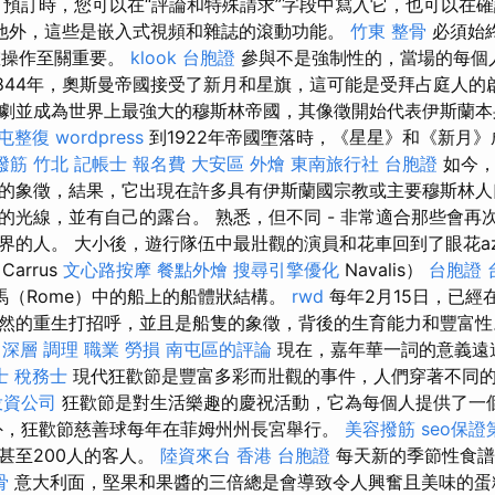
預訂時，您可以在“評論和特殊請求”字段中寫入它，也可以在
他外，這些是嵌入式視頻和雜誌的滾動功能。
竹東 整骨
必須始
正確操作至關重要。
klook 台胞證
參與不是強制性的，當場的每個
1844年，奧斯曼帝國接受了新月和星旗，這可能是受拜占庭人的
劇並成為世界上最強大的穆斯林帝國，其像徵開始代表伊斯蘭
屯整復
wordpress
到1922年帝國墮落時，《星星》和《新月
撥筋 竹北
記帳士 報名費
大安區 外燴
東南旅行社 台胞證
如今，
的象徵，結果，它出現在許多具有伊斯蘭國宗教或主要穆斯林人
的光線，並有自己的露台。 熟悉，但不同 - 非常適合那些會再
界的人。 大小後，遊行隊伍中最壯觀的演員和花車回到了眼花az
arrus
文心路按摩
餐點外燴
搜尋引擎優化
Navalis）
台胞證 
馬（Rome）中的船上的船體狀結構。
rwd
每年2月15日，已經
然的重生打招呼，並且是船隻的象徵，背後的生育能力和豐富
 深層 調理 職業 勞損 南屯區的評論
現在，嘉年華一詞的意義遠
士 稅務士
現代狂歡節是豐富多彩而壯觀的事件，人們穿著不同
投資公司
狂歡節是對生活樂趣的慶祝活動，它為每個人提供了一
外，狂歡節慈善球每年在菲姆州州長宮舉行。
美容撥筋
seo保證
甚至200人的客人。
陸資來台
香港 台胞證
每天新的季節性食譜
骨
意大利面，堅果和果醬的三倍總是會導致令人興奮且美味的