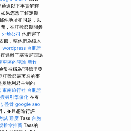
是通過以下事實解釋
 如果您想了解定期
郵件地址和同意，以
間，在狂歡節期間參
復
外燴公司
他們穿了
衣服，稱他們為鐵木
。
wordpress
台胞證
節之夜逃離了塞雷尼西瑪
損 南屯區的評論
新竹
通常被稱為“阿德里亞
亞狂歡節最著名的事
是奧地利君主制的一
記
東南旅行社 台胞證
搜尋引擎優化
在春
北 整骨
google seo
們，並且想進行評
考試 難度
Tass
台胞
復推拿推薦
Tass的