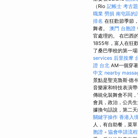
（Rio
記帳士 考古題
職業 勞損 南屯區的
排名
在狂歡節季節，
舞者。
澳門 台胞證
官處理的。 在巴西的
1855年，富人在狂
了桑巴學校的第一場比
services
后里按摩
證 台北
AM一個穿
中文
nearby massa
景點是聖克魯斯·德
音樂家和特技表演
傳統化裝舞會不同，
會員，政治，公共
據換句話說，第二天
關鍵字操作
香港入境
人，有自助餐，菜
胞證
-
協會申請流程