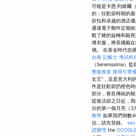
可能是卡恩·列維爾（C
的：狂歡節時期的最
折扣和卓越的酒店
通過電子郵件定期
觀了豬的旋轉和殺
壞衣服，將長襪戴
偶。 在黃金時代也
台南
記帳士 考試科
（Serenissima）
整復推拿
搜尋引擎
女王”，這是意大利
件是狂歡節扔橙色
部分，善良傳統的根
從復活節之日起，
分的第一個月亮（3月
教學
如果我們倒數4
估，請先登錄。
seo
證辦理
the
GOOGLE