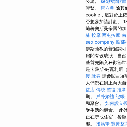
公寓。
seo點擊軟體
聯繫。
唐六典
除其
cookie，這對於
否想參加該計劃。 
隨著奧斯曼帝國的加
林 按摩
西屯按摩
南
seo company
臉部
伊斯蘭教的普遍認可
房間有玻璃狀，自然
些首先陷入狂歡節世
是卡魯斯·納瓦利斯（C
復 詠春
請參閱古羅
人們都在街上向大自
益店 傳統 整復 推拿
期。
戶外婚禮
記帳
和聚會。
如何設立
受生活的機會。 此
正在尋找住宿，餐廳
趣。
撥筋筆
豐原整