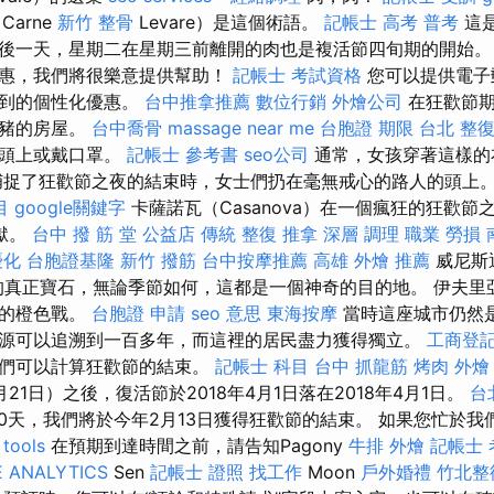
arne
新竹 整骨
Levare）是這個術語。
記帳士 高考 普考
這
後一天，星期二在星期三前離開的肉也是複活節四旬期的開始。
優惠，我們將很樂意提供幫助！
記帳士 考試資格
您可以提供電子
收到的個性化優惠。
台中推拿推薦
數位行銷
外燴公司
在狂歡節期
死豬的房屋。
台中喬骨
massage near me
台胞證 期限
台北 整
在頭上或戴口罩。
記帳士 參考書
seo公司
通常，女孩穿著這樣的
捕捉了狂歡節之夜的結束時，女士們扔在毫無戒心的路人的頭上
目
google關鍵字
卡薩諾瓦（Casanova）在一個瘋狂的狂歡
監獄。
台中 撥 筋 堂 公益店 傳統 整復 推拿 深層 調理 職業 勞
優化
台胞證基隆
新竹 撥筋
台中按摩推薦
高雄 外燴 推薦
威尼斯
的真正寶石，無論季節如何，這都是一個神奇的目的地。 伊夫里
時的橙色戰。
台胞證 申請
seo 意思
東海按摩
當時這座城市仍然
源可以追溯到一百多年，而這裡的居民盡力獲得獨立。
工商登
我們可以計算狂歡節的結束。
記帳士 科目
台中 抓龍筋
烤肉 外燴
21日）之後，復活節於2018年4月1日落在2018年4月1日。
台
0天，我們將於今年2月13日獲得狂歡節的結束。 如果您忙於我
 tools
在預期到達時間之前，請告知Pagony
牛排 外燴
記帳士 
 ANALYTICS
Sen
記帳士 證照 找工作
Moon
戶外婚禮
竹北整