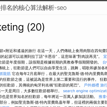
O排名的核心算法解析-seo
eting (20)
節»附近和遙遠的旅行 在這一天，人們傳統上食用肉類在四旬齋
的起源可以追溯到拉丁語“卡恩谷”，這意味著“對肉說再見”。
宜
歡節是年度假期，該假期是根據前期的異教春季假期開發的。
台
傳統上，狂歡節是人們可以自由享受生活，跳舞，唱歌和參加各
 抓龍筋
它在每年2月底舉行，在最大的聖克魯斯·德·特內里費島
約狂歡節之後，這被認為是世界上第二重要和流行的事件。 狂
的狂歡節，其傳統的匈牙利名稱“狂歡節的尾巴”。
戶外婚禮
旅
第一天是周日，大多數狂歡節都舉行。
search engine optimizat
節也是世界知名的狂歡節，每年將近一百萬人參加該活動。
推拿
部分，例如聖克魯斯·德·特內里費島嘉年華，但這裡的兩個主要