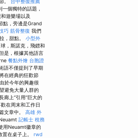
歡節。
台中整復推薦
到一個獨特的話題，
觀和遊樂場以及
通節點，旁邊是Grand
尋技巧
筋骨整復
我們
沙拉，甜點。
小型外
台球，斯諾克，飛鏢和
但是，根據其他語言
rne
餐點外燴
台胞證
術語不僅提到了早期
將在經典的狂歡節
由於今年的興趣很
望避免大量人群的
廊上“引用”巨大的
喜歡在周末和工作日
一篇文章中。
高雄 外
euamt
記帳士 稅務
用Neuamt徽章的
上放置在桌子上。
rwd