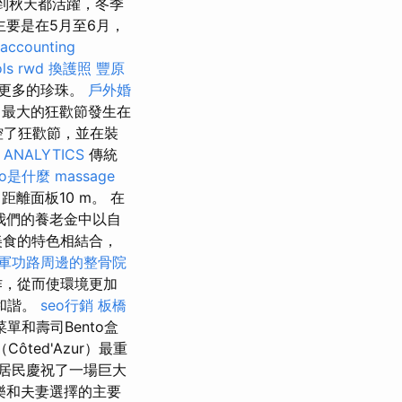
季到秋天都活躍，冬季
要是在5月至6月，
accounting
ls
rwd
換護照
豐原
得更多的珍珠。
戶外婚
 最大的狂歡節發生在
控了狂歡節，並在裝
 ANALYTICS
傳統
eo是什麼
massage
距離面板10 m。 在
我們的養老金中以自
美食的特色相結合，
軍功路周邊的整骨院
作，從而使環境更加
和諧。
seo行銷
板橋
和壽司Bento盒
ôted'Azur）最重
居民慶祝了一場巨大
樂和夫妻選擇的主要