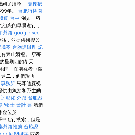
達到了頂峰。
豐原按
99年。
台胞證桃園
撥筋 台中
例如，巧
們組織的早晨遊行，
竹 外燴
google seo
佳餚，並提供娛樂公
商家檔案
台胞證辦理
記
有禁止婚禮。 穿著
的星期四的冬天。
地區，在圍觀者中撒
，週二，他們說再
計事務所
馬耳他慶祝
還提供由魚類和野生動
心
彰化 外燴
台胞證
記帳士 會計 書
我們
休金位於
丁語中進行搜索，但是
桌外燴推薦
台胞證
oogle 關鍵字
或者