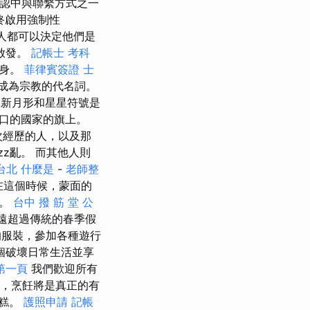
確認中與聯繫方式之一
終啟用強制性
人都可以決定他們是
啟發。
記帳士 考科
本身。
菲律賓簽證
士
》成為宗教的代名詞。
新月形和星星符號是
口的國家的旗上。
次經歷的人，以及那
z亂。 而其他人則
台北
什麼是
-
老師整
在這個時候，蒙面的
性。
台中 撥 筋 堂 公
遠超過傳統的春季假
的服裝，參加各種遊行
個破壞日常生活並享
第一頁
我們歡迎所有
，烹飪將是真正的有
蛋糕。
護照申請
記帳