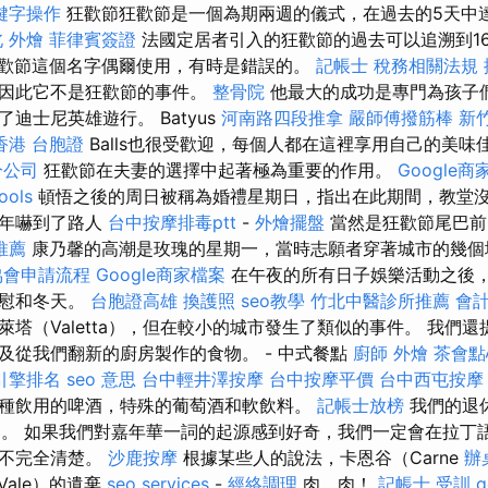
鍵字操作
狂歡節狂歡節是一個為期兩週的儀式，在過去的5天中
 外燴
菲律賓簽證
法國定居者引入的狂歡節的過去可以追溯到16
歡節這個名字偶爾使用，有時是錯誤的。
記帳士 稅務相關法規
，因此它不是狂歡節的事件。
整骨院
他最大的成功是專門為孩子
迪士尼英雄遊行。 Batyus
河南路四段推拿
嚴師傅撥筋棒
新
香港 台胞證
Balls也很受歡迎，每個人都在這裡享用自己的美味
分公司
狂歡節在夫妻的選擇中起著極為重要的作用。
Google
ools
頓悟之後的周日被稱為婚禮星期日，指出在此期間，教堂沒
青年嚇到了路人
台中按摩排毒ptt
-
外燴擺盤
當然是狂歡節尾巴前
推薦
康乃馨的高潮是玫瑰的星期一，當時志願者穿著城市的幾個
協會申請流程
Google商家檔案
在午夜的所有日子娛樂活動之後
安慰和冬天。
台胞證高雄
換護照
seo教學
竹北中醫診所推薦
會
塔（Valetta），但在較小的城市發生了類似的事件。 我們
及從我們翻新的廚房製作的食物。 - 中式餐點
廚師 外燴
茶會點
引擎排名
seo 意思
台中輕井澤按摩
台中按摩平價
台中西屯按摩
種飲用的啤酒，特殊的葡萄酒和軟飲料。
記帳士放榜
我們的退
y的東部。 如果我們對嘉年華一詞的起源感到好奇，我們一定會在拉
並不完全清楚。
沙鹿按摩
根據某些人的說法，卡恩谷（Carne
辦
Vale）的遺棄
seo services
-
經絡調理
肉，肉！
記帳士 受訓
g