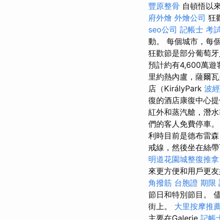
豐原整骨
自頓悟以來
府外燴
外燴公司
狂
seo公司
記帳士 考
動。 每個城市，每
狂歡節是部分葡萄
預計約有4,600萬
里約熱內盧，薩爾瓦
店（KirályPark
波經
復的酒店康復中心
紅外和蒸汽艙，潛水
們的客人免費停車
利時目前是德布雷森
戒線，然後坐在絲
明道花園城整復推拿
來更方便和用戶更
角撥筋
台胞證 期限
節日和特別節目。 
街上。
大里按摩推
主要在Galerie
記帳