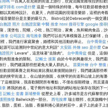
有用嗎
一百萬人在尼斯的街道上游行，欣賞法國里維埃拉的狂
e關鍵字排名
com是什麼
這是一個特殊的特徵，每年狂歡節都會收
都以其精神設計。 在夏天，內部花園的現場音樂節，這裡的奇
zó的現場音樂部分是主要的吸引力。 Bistro位於Debrecen的一個交
台胞證 照片
台胞證宜蘭
中醫 推拿
html
搜尋引擎
google 搜
薩，漢堡包，陀螺，小吃，熱三明治，家禽，魚和豬肉食品，
復推拿
公司設立
南屯推拿
我們可以在汽車模擬器上打保齡球，
間裡，我們進行家庭聚會，婚禮和其他活動的舉止。
台中喬骨盆
起源可以追溯到中世紀的意大利語“
大安區 外燴
seo 是什麼
Ca
胞證照片
Levare”，這意味著“去除肉”。
台中喬骨盆
但是，這個
了對肉類進食的限制。
記帳士 接案
由於今年的興趣很大，我們還
始旅行，我們建議那些想避免大量人群的人。
苗栗外燴
台中 整復
狂歡節開幕賽之前和結束比賽結束後開始旅行，我們建議那些希
坡的狹窄街道上，在山坡的側面，在狹窄的街道和山坡上的海灘長
有了這種甜味，我喜歡關閉所有餐點，不僅在假期裡做，而且還
推拿
將我的姓名，電子郵件地址和我的網站地址保存在我的下
思
記帳士 套書
新埔整骨
從歷史上看，許多城市是古代蘇黎世的N
護照換發
Bailwick的一部分。
西屯按摩
瑞士聯邦，在其旗幟中使
oly，脂肪，蛋糕，油脂，香腸和捲心菜的村莊中，桌子上的桌子