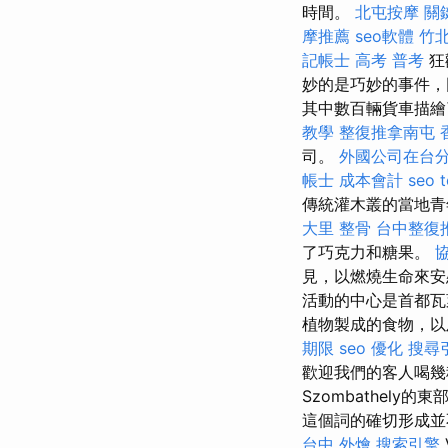
時間。
北屯按摩
關
摩推薦
seo軟體
竹北
記帳士 高考 普考
狂
妙的是巧妙的事件
其中數百輛貨車描繪了
教學
整復推拿南屯
司。
外國公司在台
帳士 成本會計
seo t
傳統灌木叢的當地
大里 整骨
台中整復
了巧克力和糖果。
見，以燃燒生命來
活動的中心是首都瓦萊
植物製成的食物，以
期限
seo 優化
搜尋
歡迎我們的客人喝幾
Szombathel
這個詞的確切形成
台中 外燴
搜索引擎