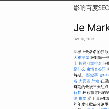
影响百度SE
Je Mark
Oct 16, 2013
世界上最著名的狂歡
大雅按摩
狂歡節一詞
士
搜尋引擎排名
狂
是什么
柬埔寨簽證
時期。
關鍵字
台中
名
大安區 外燴
在里
時期的最後三天組織
解答
狂歡節尾巴的
復 推拿
諾丁山狂歡
的年度狂歡節分為兩