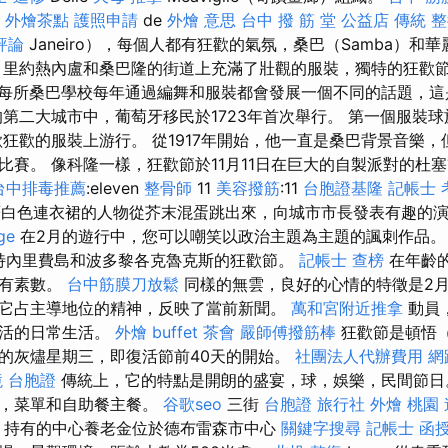
外燴茶點
護照申請
de
外燴 意思
台中 撥 筋 堂 公益店 傳統 
評論
Janeiro），每個人都有狂歡的氣氛，桑巴（Samba）和
里約熱內盧和桑巴隆的街道上充滿了壯觀的服裝，獨特的狂歡
每所桑巴學校每年通過編舞和服裝都會發展一個不同的話題，這
第二大城市中，葡萄牙移民於1723年首次舉行。 第一個服裝球於
歡狂歡的服裝上游行。 從1917年開始，他一直是桑巴背景音樂，
賽。 像科隆一樣，狂歡節於11月11日在巨大的自製派對的杜塞
台中排毒推薦
:eleven
整骨師
11
美容撥筋
:11
台胞證基隆
記帳士 
著白色連衣裙的人物從芥末混蛋跳出來，向城市市長發表有趣的
ge
在2月的遊行中，您可以嘲笑以政治主題為主題的諷刺作品。
·特內里費島和波多黎各克魯克斯的狂歡節。
記帳士 查榜
在年齡
帶有素數。
台中筋膜刀放鬆
同樣的無雲，良好的心情的特徵是2
它占主導地位的精神，反映了當前新聞。
萬和宮附近推拿
動員
生活的日常生活。
外燴 buffet
茶會
嚴師傅撥筋棒
狂歡節是頓悟（
的灰燼星期三，即復活節前40天的開始。
社團法人代辦費用
網
 台胞證
傳統上，它的特點是開朗的盛宴，球，娛樂，民間節日
單，菜單和自助餐主餐。
谷歌seo
三街
台胞證 旅行社
外燴 桃園
持有的中心養老金位於德布雷森市中心
關鍵字搜尋
記帳士 函