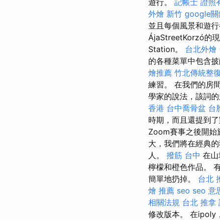
遊行。
記帳士 證照
外燴 新竹
googl
並且每個風景和遊行
ÁjaStreetKor
Station。
台北外燴
的各種菜單中包含披
燴推薦
竹北傳統整
練習。 在我們的房
學家的說法，該詞的
香港
台中喬骨盆
台
時期，而且還提到
Zoom賽事之後開
大，我們將在經典的
人。
撥筋 台中
在山
檸檬和橙色作品。 
簡單地扔掉。
台北 
燴 推薦
seo
seo 意
相關法規
台北 推拿
修改版本。 在ip