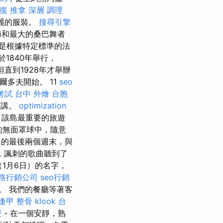
整復 推拿 深層 調理
華麗的服裝。
搜尋引擎
節和最大的桑巴舞者
是根據特定標準的法
1840年舉行，
但直到1928年才舉辦
爾多夫開始。 11
seo
考試
台中 外燴
台胞
演講。
optimization
 該島最重要的旅遊
的無面罩球中，隨意
月的最後兩個週末，與
，諷刺的歌曲聽到了
1月6日）的名字，
路行銷公司
seo行銷
。 我們的餐廳等著客
逢甲 整骨
klook 台
授
- 在一個安靜，熟