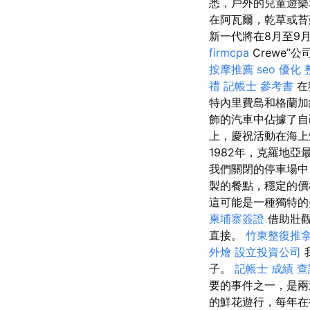
悉，戶外的兒童遊樂
在阿瓦爾，乾草或
新一代將在8月至9月
firmcpa
Crewe
按摩推薦
seo 優化
禮
記帳士 參考書
在
特內里費島和格蘭
飾的汽車中佔據了
上，慶祝活動在海上
1982年，克羅地亞最
我們關閉的停車場中
製的餐點，穩定的價
這可能是一種獨特
柬埔寨簽證
借助壯觀
直接。
竹東整復推
外燴
設立投資公司
子。
記帳士 成績 查
要的事件之一，是
的鮮花遊行，每年在