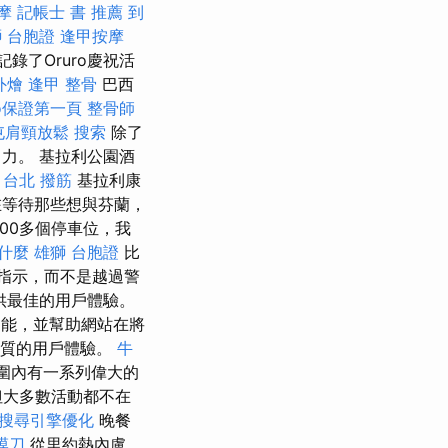
摩
記帳士 書 推薦
到
 台胞證
逢甲按摩
錄了Oruro慶祝活
外燴
逢甲 整骨
巴西
eo保證第一頁
整骨師
屯肩頸放鬆
搜索
除了
力。 基拉利公園酒
。
台北 撥筋
基拉利康
等待那些想與芬蘭，
00多個停車位，我
是什麼
雄獅 台胞證
比
的指示，而不是越過警
提供最佳的用戶體驗。
功能，並幫助網站在將
行優質的用戶體驗。
牛
圍內有一系列偉大的
但大多數活動都不在
搜尋引擎優化
晚餐
膜刀
從里約熱內盧