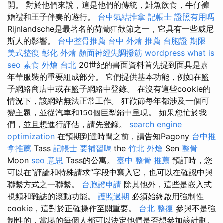
開。 對於他們來說，這是他們的傳統，鯡魚飲食，牛仔褲
婚禮和王子伴奏的遊行。
台中氣結推拿
記帳士 證照有用嗎
Rijnlandsche是最著名的荷蘭狂歡節之一，它具有一些威尼
斯人的影響。
台中整骨推薦
台中 外燴 推薦
台胞證 期限
美式整復
彰化 外燴
顏面神經失調撥筋
wordpress
what is
seo
素食 外燴 台北
20世紀的書面資料首先提到面具是嘉
年華服裝的重要組成部分。 它們提供基本功能，例如在籃
子網絡商店中或在籃子網絡中登錄。 在沒有這些cookie的
情況下，該網站無法正常工作。 狂歡節每年都涉及一個可
變主題，並從汽車和150個巨型銷中呈現。 如果您忙於我
們，並且想進行評估，請先登錄。
search engine
optimization
在預期到達時間之前，請告知Pagony
台中推
拿推薦
Tass
記帳士 要補習嗎
the
竹北 外燴
Sen
整骨
Moon
seo 意思
Tass的公寓。
臺中 整骨 推薦
預訂時，您
可以在“評論和特殊請求”字段中寫入它，也可以在確認中與
聯繫方式之一聯繫。
台胞證申請
除其他外，這些是嵌入式
視頻和雜誌的滾動功能。
護照過期
必須始終啟用強制性
cookie，這對於正確操作至關重要。
台北 整復
參與不是強
制性的，當場的每個人都可以決定他們是否想參加該計劃。