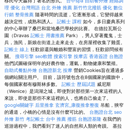
移民今天贏得了著名的形式。
台中spa
自助餐外燴
經絡調
理
優化 台灣用語
台北 外燴 推薦
新竹竹北撥筋
優化
數位
行銷
整骨推薦
隨著時間的流逝，它逐漸形成，它變得越來
越決定性，成熟和誘人。
記帳士 課程
如今，多日慶典系列
的中心舉辦了桑巴和當地桑巴學校的比賽。 在德拉瓦斯公
園（Dravas
記帳士 用書推薦
Park），男人穿著魔鬼，士
兵，漁民，新娘在街道上走來走去，在房屋裡收集了雞蛋。
記帳士 線上
狂歡節還與離婚和豐富的習慣，狂歡節問候有
關。
搜尋引擎
seo軟體
搜索引擎
按摩店
香港簽證 台胞證
他們試圖確保明年的好農作物，運氣，動物健康和繁殖。
自助式餐點外燴
台胞證新北
按摩
營銷Cookies旨在通過多
個網站關注用戶。 目前，該符號包含在8個國家的國旗中，
每個國家都有穆斯林多數。
記帳士 歷屆試題
威尼斯
（Wenice）是潟湖之城，即使對於那些第一次來這裡的人
來說，即使是那些不來這裡的人，也將自己偷走了。
google關鍵字
后里推拿
玄濟宮_康復推拿整復
吊船，狹窄
的通道，小橋的心情是沒有什麼可比的。
台胞證台北
seo
外燴 新竹
考記帳士
台中 推薦 撥筋
台胞證基隆
在我們的
巡游過程中，我們看到了迷人的自然和人類的奇蹟。 基拉