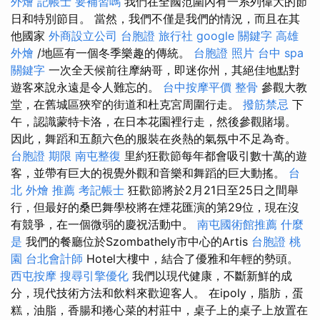
外燴
記帳士 要補習嗎
我們在全國范圍內有一系列偉大的節
日和特別節目。 當然，我們不僅是我們的情況，而且在其
他國家
外商設立公司
台胞證 旅行社
google 關鍵字
高雄
外燴
/地區有一個冬季樂趣的傳統。
台胞證 照片
台中 spa
關鍵字
一次全天候前往摩納哥，即迷你州，其絕佳地點對
遊客來說永遠是令人難忘的。
台中按摩平價
整骨
參觀大教
堂，在舊城區狹窄的街道和杜克宮周圍行走。
撥筋禁忌
下
午，認識蒙特卡洛，在日本花園裡行走，然後參觀賭場。
因此，舞蹈和五顏六色的服裝在炎熱的氣氛中不足為奇。
台胞證 期限
南屯整復
里約狂歡節每年都會吸引數十萬的遊
客，並帶有巨大的視覺外觀和音樂和舞蹈的巨大動搖。
台
北 外燴 推薦
考記帳士
狂歡節將於2月21日至25日之間舉
行，但最好的桑巴舞學校將在煙花匯演的第29位，現在沒
有競爭，在一個微弱的慶祝活動中。
南屯國術館推薦
什麼
是
我們的餐廳位於Szombathely市中心的Artis
台胞證 桃
園
台北會計師
Hotel大樓中，結合了優雅和年輕的勢頭。
西屯按摩
搜尋引擎優化
我們以現代健康，不斷新鮮的成
分，現代技術方法和飲料來歡迎客人。 在ipoly，脂肪，蛋
糕，油脂，香腸和捲心菜的村莊中，桌子上的桌子上放置在