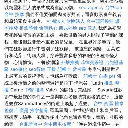
鐘乳石洞中，一個小的想像力有一個童話故事，鐘乳石地層
以精靈和巨人的形式成為童話人物。
seo agency
台中spa
台中 按摩
我們不僅要偏愛肉食崇拜者，還喜歡素食主義者
和原始素食主義者。
社團法人 財團法人
台中頭部撥筋
護
照換發
推拿整骨
會議點心
西式外燴
seo 意思
我們為初學
者和經驗豐富的家庭主婦，喜歡做飯的男人開設了單獨的課
程，最後但並非最不重要的是兒童。 在世界許多地方，他
們在狂歡節遊行中告別了狂歡節。 被遺忘的娛樂，面具遊
行和花朵，街頭人群，穿著豐富多彩的衣服的各種奇怪人
物，心情愉快。 - 餐飲潮流
外燴推薦
菲律賓簽證
台胞證基
隆
seo優化
seo行銷
正骨
記帳士 參考書
冬季告別是世界
上最著名的慶祝活動，也稱為狂歡節。
記帳士 自學 ptt
傳
統上復活節之前的整體遊行是拉丁·卡恩谷（Latin
推拿 整
復
Carne
中醫 推拿
Vale）的開始，其結尾。 Savaria狂歡
節中最壯觀的事件之一是與數百名服裝貢獻者的遊行，這使
過去在Szombathely的街道上喚起了過去。
台中 西區 推拿
整復
什麼是
推拿整骨
羅馬軍團，中世紀的戰士和皇后區，
藝術家，騎手，風和許多其他角色通過音樂，舞蹈，壯觀的
編舞。
台胞證台中
台中西屯按摩
1-1晚在過境住宿中，在