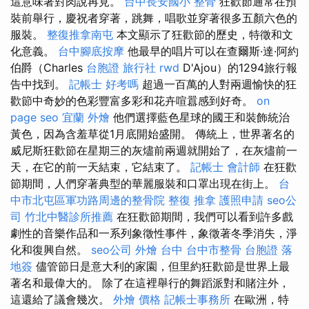
這意味著對肉說再見。
台中長安國小 整骨
狂歡節通常在預
裝前舉行，慶祝者穿著，跳舞，唱歌並穿著很多五顏六色的
服裝。
整復推拿南屯
本文顯示了狂歡節的歷史，特徵和文
化意義。
台中腳底按摩
他最早的唱片可以在查爾斯·達·阿約
伯爵（Charles
台胞證 旅行社
rwd
D'Ajou）的1294旅行報
告中找到。
記帳士 好考嗎
超過一百萬的人對兩週愉快的狂
歡節中奇妙的色彩豐富多彩和花卉喧囂感到好奇。
on
page seo
宜蘭 外燴
他們選擇藍色星球的國王和裝飾統治
黃色，因為含羞草從1月底開始盛開。 傳統上，世界著名的
威尼斯狂歡節在星期三的灰燼前兩週就開始了，在灰燼前一
天，在它的前一天結束，它結束了。
記帳士 會計師
在狂歡
節期間，人們穿著典型的華麗服裝和口罩出現在街上。
台
中市北屯區軍功路周邊的整骨院
整復 推拿
護照申請
seo公
司
竹北中醫診所推薦
在狂歡節期間，我們可以看到許多戲
劇性的音樂作品和一系列象徵性事件，象徵著冬季消失，淨
化和復興自然。
seo公司
外燴 台中
台中市整骨
台胞證 落
地簽
儘管節日是意大利的家園，但里約狂歡節是世界上最
著名和最偉大的。 除了在這裡舉行的舞蹈派對和賭注外，
這還給了議會幾次。
外燴 價格
記帳士事務所
在歐洲，特