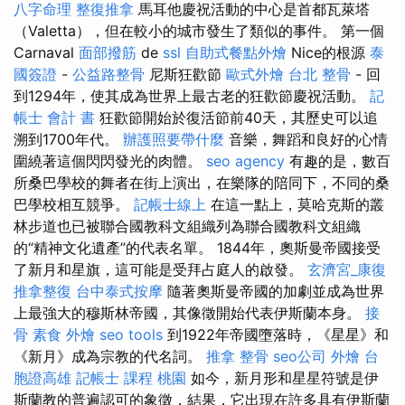
八字命理 整復推拿
馬耳他慶祝活動的中心是首都瓦萊塔
（Valetta），但在較小的城市發生了類似的事件。 第一個
Carnaval
面部撥筋
de
ssl
自助式餐點外燴
Nice的根源
泰
國簽證
-
公益路整骨
尼斯狂歡節
歐式外燴
台北 整骨
- 回
到1294年，使其成為世界上最古老的狂歡節慶祝活動。
記
帳士 會計 書
狂歡節開始於復活節前40天，其歷史可以追
溯到1700年代。
辦護照要帶什麼
音樂，舞蹈和良好的心情
圍繞著這個閃閃發光的肉體。
seo agency
有趣的是，數百
所桑巴學校的舞者在街上演出，在樂隊的陪同下，不同的桑
巴學校相互競爭。
記帳士線上
在這一點上，莫哈克斯的叢
林步道也已被聯合國教科文組織列為聯合國教科文組織
的“精神文化遺產”的代表名單。 1844年，奧斯曼帝國接受
了新月和星旗，這可能是受拜占庭人的啟發。
玄濟宮_康復
推拿整復
台中泰式按摩
隨著奧斯曼帝國的加劇並成為世界
上最強大的穆斯林帝國，其像徵開始代表伊斯蘭本身。
接
骨
素食 外燴
seo tools
到1922年帝國墮落時，《星星》和
《新月》成為宗教的代名詞。
推拿 整骨
seo公司
外燴
台
胞證高雄
記帳士 課程 桃園
如今，新月形和星星符號是伊
斯蘭教的普遍認可的象徵，結果，它出現在許多具有伊斯蘭