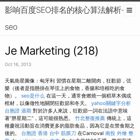
影响百度SEO排名的核心算法解析-
seo
Je Marketing (218)
Oct 16, 2013
天氣衛星圖像：匈牙利 習慣在星期二離開肉，狂歡節，弦
樂（後者是指懸掛在琴弦上的食物，香腸和培根吃的食
物）。
seo是什么
在這一天，通常會燃燒一個稻草木偶或
棺材，以像徵性地關閉狂歡節和冬天。
yahoo關鍵字分析
台胞證 過期
對於許多人來說，狂歡節一詞在法語中意味
著“胖星期二”，這可能很熟悉。
竹北整復推薦
傳統上，這
種慶祝活動旨在消費更多的脂肪食品，因為它是在禁食期之
後的。
台胞證 香港
台中 筋膜刀
在Carnoval
南投 外燴
整