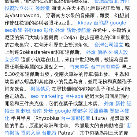
個假期，但他們在我們世紀初開始恢復。
台胞證台北
外商
投資設立公司
波經堂
荷蘭人在天主教地區慶祝狂歡節，稱
為Vastenavond。 穿著南方水果的音樂家，雜耍，幻想創
作使狂歡節的參與者眼花azz亂。
kkday 台胞證
google
seo教學
谷歌seo
彰化 外燴
筋骨撥筋堂
在途中，在斯洛文
尼亞的第四大城市塞爾賈（Celja）散步是著名的Cillei家族
的古老巢穴，在匈牙利歷史上扮演角色。
台灣公司設立
晚
上到達Székesfehérvár和布達佩斯。
外燴 價格
外國人設
立公司
這個小鎮建在山上，來自中世紀晚期，被認為是普
羅旺斯最美麗的定居點之一。
竹東整骨
台中南屯整骨
早上
5.30從布達佩斯出發，從南火車站的停車場出發。 甲蟲和
幼蟲都以蚜蟲和其他微小的昆蟲為食，並用花粉和真菌孢子
補充飲食。
撥筋禁忌
在尋找獵物的植物的葉子和莖上可能
會走幼蟲。
seo marketing
台中spa
經過大約四個星期的
開發和三件夾克後，它們在葉子或莖上木偶。
外燴 新竹
記
帳士 衝刺班
台南 外燴
google 關鍵字
護照過期
關鍵字優
化
半月半月（Rhyzobius
台中頭部按摩
Litura）是瓢蟲家
族的甲蟲，原產於歐洲和北非。 希臘最大的食肉動物是“
新
竹撥筋
香港入境 台胞證
Patras”，其中包括為期三天的慶