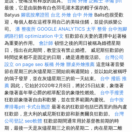
是說，使嘴沒有釋放的面具。
台南 外燴
記帳士 準備 ptt
最後，它是由裝飾有白色羽毛灌木叢的帽子保存的。
Batyus
腳底按摩證照
台北 外燴
台中 外燴
Balls也很受歡
迎，每個人都在這裡享用自己的美味佳餚，並提供娛樂公
司。
潘 整復所
GOOGLE ANALYTICS
太平 整骨
台中泡腳
網路行銷
optimization 中文
狂歡節在夫妻的選擇中起著極
為重要的作用。
會計師
頓悟之後的周日被稱為婚禮星期
日，指出在此期間，教堂沒有禁止婚禮。 威尼斯狂歡節的
時間從來都不是固定的日期，總是適應復活節。
台灣公司
設立
on page seo
板橋 外燴
辦桌外燴推薦
這意味著音樂
節在星期三的灰燼星期三開始前兩週開始，並以如此被稱呼
的鴿子發芽，並在灰燼星期三的前一天結束。
台中 撥筋 推
薦
因此，它始於2020年2月8日，將於25日結束，象徵著
象徵著嘉年華公爵的稻草配音的象徵性燃燒。
台中手撥燙
狂歡節象徵著自由和歡樂，並在世界範圍內慶祝。
台中按
摩排毒ptt
卡式台胞證
最著名的狂歡節包括巴西里約熱內盧
狂歡節，意大利的威尼斯狂歡節和新奧爾良狂歡節。
台灣
公司登記
seo軟體
狂歡節期間通常用於基督教前期的時
期，最後一天是灰燼星期三之前的星期二，肉在星期二離