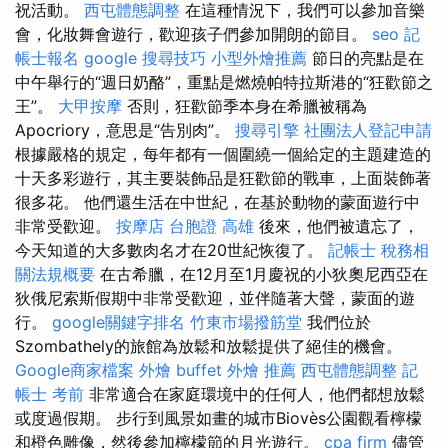
祝活動。
西屯體態調整
在這種情況下，我們可以參加音樂
會，化妝舞會遊行，歡迎孩子們參加開朗的節目。
seo
記
帳士報名
google 搜尋技巧
小型外燴推薦
節日的亮點是在
中午舉行的“週日奶酪”，重點是燃燒帕特拉斯港的“狂歡節之
王”。
大甲按摩
否則，狂歡節季本身在希臘被稱為
Apocriory，意思是“告別肉”。
搜尋引擎
社團法人登記申請
根據嚴格的規定，每年都有一個圍繞一個給定的主題建造的
十天多彩遊行，其主要裝飾品是狂歡節的戰車，上面裝飾著
很多花。 他們還生活在中世紀，在基於動物的蒙面遊行中
非常受歡迎。
按摩店
台胞證 高雄
後來，他們被遺忘了，
今天知道的大多數肉名才在20世紀恢復了。
記帳士 稅務相
關法規概要
在古希臘，在12月至1月慶祝的小狄奧尼西亞在
狄俄尼索斯假期中非常受歡迎，並伴隨著大聲，蒙面的遊
行。
google關鍵字排名
竹東市場撥筋堂
我們位於
Szombathely的旅館為放鬆和放鬆提供了絕佳的機會。
Google商家檔案
外燴 buffet
外燴 推薦
西屯體態調整
記
帳士 考前
非常適合在家庭環境中的任何人，他們都想放鬆
或度過假期。 步行到風景如畫的城市Biovès公園觀看檸檬
和橙色雕像，然後參加檸檬節的月光遊行。
cpa firm
儘管