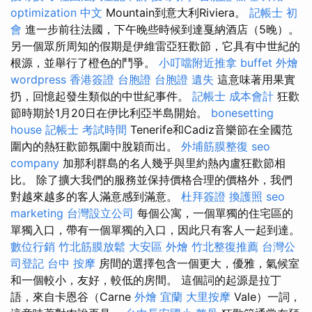
optimization 中文
Mountain到意大利Riviera。
記帳士 初
會
進一步前往法國，下午晚些時候到達戛納酒店（5晚）。
另一個眾所周知的假期是伊維雷亞狂歡節，它具有中世紀的
根源，並舉行了橙色的鬥爭。
小叮噹附近推拿
buffet 外燴
wordpress
香港簽證 台胞證
台胞證 遺失
這意味著用果實
扔，回憶起發生類似的中世紀事件。
記帳士 成本會計
狂歡
節時期於1月20日在伊比利亞半島開始。
bonesetting
house
記帳士 考試時間
Tenerife和Cadiz音樂節在全國范
圍內的熱狂歡節氛圍中脫穎而出。
外埔筋膜整復
seo
company
加那利群島的名人幾乎與里約熱內盧狂歡節相
比。 除了擴大我們的服務並保持價格合理的價格外，我們
對越來越多的客人滿意感到滿意。
杜拜簽證
換護照
seo
marketing
台灣設立公司
每個公寓，一個單獨的住宅區的
單獨入口，帶有一個單獨的入口，因此只有客人一起到達。
數位行銷
竹北筋膜放鬆
大安區 外燴
竹北整復推薦
台灣公
司登記
台中 按摩
房間的選擇包含一個更大，優雅，氣候室
和一個較小，友好，較低的房間。 這個詞的起源是拉丁
語，來自卡恩谷（Carne
外燴 宜蘭
大里按摩
Vale）一詞，