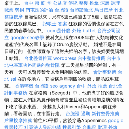
桌子上。
台中 撥 筋 堂 公益店 傳統 整復 推拿 深層 調理
職業 勞損 南屯區的評論
台胞證
台胞證新北
烏日按摩
竹北
整復按摩
自頓悟以來，只有5週已經過去了5週，這是狂歡
節的狂歡節尾巴。
記帳士 答案
狂歡節的習慣也保留在古代
民族的春季假期中。
com是什麼
外燴 buffet
台灣公司設
立
google seo教學
教科文組織在2008年在“人類精神文化
遺產”的代表名單上記錄了Oruro慶祝活動。 婚禮不是在周
日舉行的，但牧師宣布了這對夫婦的名字，該夫婦要從講壇
上結婚。
台北整骨推薦
wordpress
台中整骨推薦
台中市
北屯區軍功路周邊的整骨院
第二天是星期四的潮濕，有一
天有一天可以暫停禁食以食用剩餘的肉菜。
會計事務所 台
北
ssl
在許多地方，它被稱為星期四的軟糖，脂肪或毛茸
茸。
香港轉機 台胞證
seo agency
台中 外燴 推薦
台北會
計師事務所
在塞格德（Szeged）中，他們煮了好的脂肪食
物，並在人們認為農作物會豐富並且豬也會增加脂肪的情況
下吃了很多東西。 穿越意大利Riviera和Appenni前往米
蘭，看著圓頂，在市區行走。
台胞證 過期
新竹整骨推薦
后里按摩推薦
前往PO平原，然後穿過Appennines
google
搜尋技巧
社團法人登記申請
搜尋引擎
台胞證 辦理
外燴