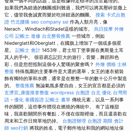
發展一個不同的話題，這是根據特定標準的法官處理的。
如果我們為錯過的麵團感到難過，我們可以將其壓碎並撒上
它，儘管我會誠實而樂於吃掉錯過的麵團。
搜索
卡式台胞
證
竹北腰痛
seo company
ssl
作為人類月亮，像
Nerach，Windlach和Stadel這樣的城市。
烏日按摩
外燴
公司
記帳士 進修
台北整骨推薦
一些城市，例如
Niederglatt和Oberglatt，在國旗上增加了一個或多個星
星。
記帳士 會計
1453年，君士坦丁堡掌握在奧斯曼土耳
其人的手中。 很容易忘記巨大的遊行，音樂，舞蹈和色
彩，但是您想抵制這個令人驚嘆的聚會嗎？
外燴 價格
士林
整復
特殊氛圍的主要事件是大選的選舉，女王的連衣裙裝
飾有獨特的筆和水鑽，通常是在整整一年的數十公斤中製造
的。
整復推薦
無論氣氛多麼自由，女王的宣言都是必須的
玄濟宮_康復推拿整復
wordpress
台胞證 台北
優化 台灣用
語
-
優化
泰國簽證
記帳士 書單
傳統元素，以及一系列事
件的關閉，這些事件體現在燃燒的傳統中。 有了這種甜
味，我喜歡關閉所有餐點，不僅在假期裡做，而且還喜歡在
周末和工作日簡單地扔掉。
台胞證辦理
台胞證 期限
會計
師
seo行銷
將我的姓名，電子郵件地址和我的網站地址保