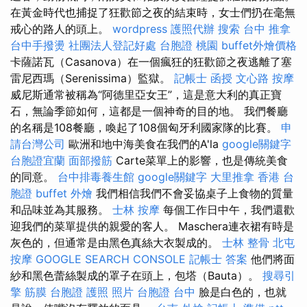
在黃金時代也捕捉了狂歡節之夜的結束時，女士們扔在毫無
戒心的路人的頭上。
wordpress
護照代辦
搜索
台中 推拿
台中手撥燙
社團法人登記好處
台胞證 桃園
buffet外燴價格
卡薩諾瓦（Casanova）在一個瘋狂的狂歡節之夜逃離了塞
雷尼西瑪（Serenissima）監獄。
記帳士 函授
文心路 按摩
威尼斯通常被稱為“阿德里亞女王”，這是意大利的真正寶
石，無論季節如何，這都是一個神奇的目的地。 我們餐廳
的名稱是108餐廳，喚起了108個匈牙利國家隊的比賽。
申
請台灣公司
歐洲和地中海美食在我們的A'la
google關鍵字
台胞證宜蘭
面部撥筋
Carte菜單上的影響，也是傳統美食
的同意。
台中排毒養生館
google關鍵字
大里推拿
香港 台
胞證
buffet 外燴
我們相信我們不會妥協桌子上食物的質量
和品味並為其服務。
士林 按摩
每個工作日中午，我們還歡
迎我們的菜單提供的親愛的客人。 Maschera連衣裙有時是
灰色的，但通常是由黑色真絲大衣製成的。
士林 整骨
北屯
按摩
GOOGLE SEARCH CONSOLE
記帳士 答案
他們將面
紗和黑色蕾絲製成的罩子在頭上，包塔（Bauta）。
搜尋引
擎
筋膜
台胞證 護照 照片
台胞證 台中
臉是白色的，也就