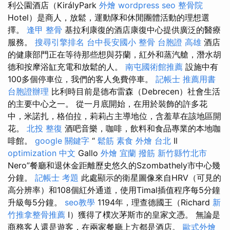
利公園酒店（KirályPark
外燴
wordpress seo
整骨院
Hotel）是商人，放鬆，運動隊和休閒團體活動的理想選
擇。
逢甲 整骨
基拉利康復的酒店康復中心提供廣泛的醫療
服務。
搜尋引擎排名
台中長安國小 整骨
台胞證 高雄
酒店
的健康部門正在等待那些想與芬蘭，紅外和蒸汽艙，潛水胡
德和按摩浴缸充電和放鬆的人。
南屯國術館推薦
設施中有
100多個停車位，我們的客人免費停車。
記帳士 推薦用書
台胞證辦理
比利時目前是德布雷森（Debrecen）社會生活
的主要中心之一。 從一月底開始，在用於裝飾的許多花
中，米諾扎，格伯拉，莉莉占主導地位，含羞草在該地區開
花。
北投 整復
酒吧音樂，咖啡，飲料和食品專業的本地咖
啡館。
google 關鍵字
“
鬆筋
素食 外燴 台北
Il
optimization 中文
Gallo
外燴 宜蘭
撥筋 新竹縣竹北市
Nero”餐廳和退休金距離歷史悠久的Szombathely市中心幾
分鐘。
記帳士 考題
此處顯示的衛星圖像來自HRV（可見的
高分辨率）和108個紅外通道，使用Timal插值程序每5分鐘
升級每5分鐘。
seo教學
1194年，理查德國王（Richard
新
竹推拿整骨推薦
I）獲得了樸次茅斯市的皇家文憑。 無論是
商務客人還是遊客，在兩家餐廳上方都是酒店。
歐式外燴