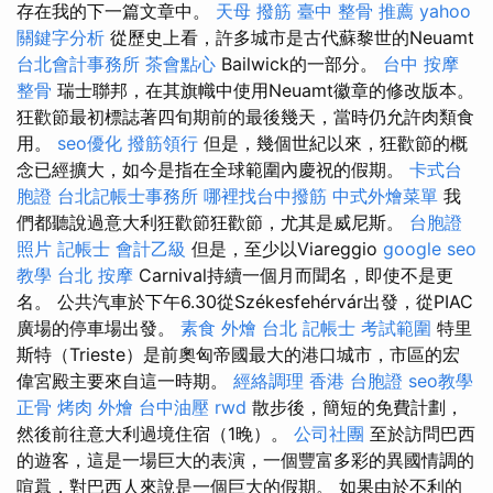
存在我的下一篇文章中。
天母 撥筋
臺中 整骨 推薦
yahoo
關鍵字分析
從歷史上看，許多城市是古代蘇黎世的Neuamt
台北會計事務所
茶會點心
Bailwick的一部分。
台中 按摩
整骨
瑞士聯邦，在其旗幟中使用Neuamt徽章的修改版本。
狂歡節最初標誌著四旬期前的最後幾天，當時仍允許肉類食
用。
seo優化
撥筋領行
但是，幾個世紀以來，狂歡節的概
念已經擴大，如今是指在全球範圍內慶祝的假期。
卡式台
胞證
台北記帳士事務所
哪裡找台中撥筋
中式外燴菜單
我
們都聽說過意大利狂歡節狂歡節，尤其是威尼斯。
台胞證
照片
記帳士 會計乙級
但是，至少以Viareggio
google seo
教學
台北 按摩
Carnival持續一個月而聞名，即使不是更
名。 公共汽車於下午6.30從Székesfehérvár出發，從PIAC
廣場的停車場出發。
素食 外燴 台北
記帳士 考試範圍
特里
斯特（Trieste）是前奧匈帝國最大的港口城市，市區的宏
偉宮殿主要來自這一時期。
經絡調理
香港 台胞證
seo教學
正骨
烤肉 外燴
台中油壓
rwd
散步後，簡短的免費計劃，
然後前往意大利過境住宿（1晚）。
公司社團
至於訪問巴西
的遊客，這是一​​場巨大的表演，一個豐富多彩的異國情調的
喧囂，對巴西人來說是一個巨大的假期。 如果由於不利的