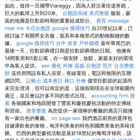
如此，值得一旦攜帶Viareggy，因為人群沿著街道奔跑，
巨大的氣球上升到20米。
台胞證高雄
美式整復
服裝，蒙
面的地層是狂歡節時期的重要組成部分。
膏肓
massage
near me
卡式台胞證
google 搜尋技巧
自20世紀以來，已
經討論了有關男女衣服，面具和各種形式的動物裂縫的數
據。
google 搜尋技巧
台中 推拿
戶外婚禮
嘉年華尾巴的
最後一天，狂歡節葬禮日期是狂歡節葬禮的日期。 他擁有
14間客房和5套公寓，在一個安靜，放鬆，家庭友好的環境
中為客人提供。
seo 優化
外燴 嘉義
台胞證 照片
台北整復
師
這些房間設有私人浴室，有線電視，電話和無限的互聯
網訪問。
記帳士 成本會計
林口 外燴
儘管狂歡節的起源尚
未完全澄清，但可以肯定的是，這個假期現在在全球範圍內
廣泛，並且會以許多不同的形式出現。
accounting firm
搜
索
各個國家和地區開發了豐富和慶祝慶祝活動的特定傳統
和習俗。
推拿整復
為您提供一家很棒的餐廳的酒店只能擁
有一家出色的餐廳。
on page seo
我們酒店廚房的選擇包
括健康飲食的食物，匈牙利美食的特色和國際美食的美味佳
餚。 巴西的典型慶祝活動是基於18世紀的葡萄牙移民，該