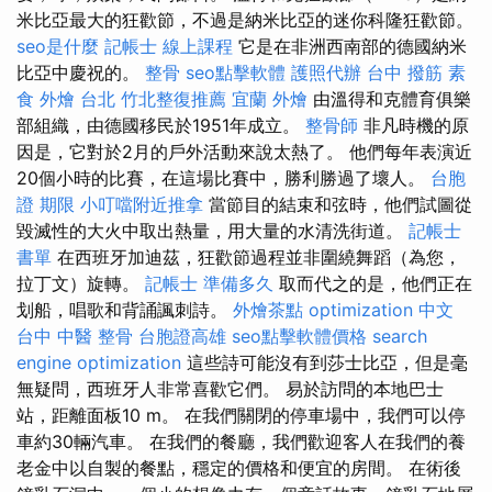
米比亞最大的狂歡節，不過是納米比亞的迷你科隆狂歡節。
seo是什麼
記帳士 線上課程
它是在非洲西南部的德國納米
比亞中慶祝的。
整骨
seo點擊軟體
護照代辦
台中 撥筋
素
食 外燴 台北
竹北整復推薦
宜蘭 外燴
由溫得和克體育俱樂
部組織，由德國移民於1951年成立。
整骨師
非凡時機的原
因是，它對於2月的戶外活動來說太熱了。 他們每年表演近
20個小時的比賽，在這場比賽中，勝利勝過了壞人。
台胞
證 期限
小叮噹附近推拿
當節目的結束和弦時，他們試圖從
毀滅性的大火中取出熱量，用大量的水清洗街道。
記帳士
書單
在西班牙加迪茲，狂歡節過程並非圍繞舞蹈（為您，
拉丁文）旋轉。
記帳士 準備多久
取而代之的是，他們正在
划船，唱歌和背誦諷刺詩。
外燴茶點
optimization 中文
台中 中醫 整骨
台胞證高雄
seo點擊軟體價格
search
engine optimization
這些詩可能沒有到莎士比亞，但是毫
無疑問，西班牙人非常喜歡它們。 易於訪問的本地巴士
站，距離面板10 m。 在我們關閉的停車場中，我們可以停
車約30輛汽車。 在我們的餐廳，我們歡迎客人在我們的養
老金中以自製的餐點，穩定的價格和便宜的房間。 在術後