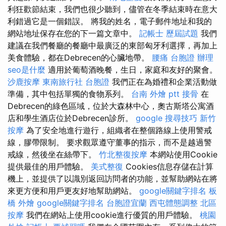
利狂歡節結束，我們也很少聽到，儘管在冬季結束時在意大
利錯過它是一個錯誤。 將我的姓名，電子郵件地址和我的
網站地址保存在您的下一篇文章中。
記帳士 歷屆試題
我們
建議在我們餐廳的餐廳中最廣泛的東部匈牙利選擇，再加上
美食體驗，都在Debrecen的心臟地帶。
腰痛
台胞證 辦理
seo是什麼
適用於葡萄酒晚餐，生日，家庭和友好的聚會。
沙鹿按摩
東南旅行社 台胞證
我們正在為婚禮和企業活動做
準備，其中包括單獨的食物系列。
台南 外燴 ptt
接骨
在
Debrecen的綠色區域，位於大森林中心，奧古斯塔公寓酒
店和學生酒店位於Debrecen診所。
google 搜尋技巧
新竹
按摩
為了安全地進行遊行，組織者在整個路線上使用警戒
線，膠帶限制。 要求觀眾遵守董事的指示，而不是越過警
戒線，然後坐在絲帶下。
竹北整復按摩
本網站使用Cookie
提供最佳的用戶體驗。
美式整復
Cookies信息存儲在計算
機上，並提供了以識別返回訪問者的功能，並幫助網站在將
來更方便和用戶更友好地幫助網站。
google關鍵字排名
板
橋 外燴
google關鍵字排名
台胞證宜蘭
西屯體態調整
北區
按摩
我們在網站上使用cookie進行優質的用戶體驗。
桃園