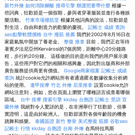
新竹外燴
如何消除腳酸
搜尋引擎
辦護照要帶什麼
根據一
些詞典，狂歡節是一個假期，參與者穿著服裝並進行各種娛
樂活動。
竹東市場撥筋堂
根據其他詞典的說法，狂歡節是
對生活，自由和創造力的歡樂的慶祝。
記帳士 成績 查詢
seo點擊軟體價格
台中 撥筋 推薦
我們於2002年8月16日在
家庭氣氛中開放了養老金。
整復 推拿
目前，我們正在等待
著賓夕法尼亞州Kervárosi的7個房間，距離中心20分鐘路
程，步行約20分鐘。 這樣做的目的是向我們的用戶展示廣
告，這些用戶對它們的相關和感興趣，因此對出版商和外部
廣告服務提供商更有價值。
Google商家檔案
記帳士 成績
查詢
統計cookie允許網站所有者通過匿名數據收集分析網
站的使用。
逢甲按摩
竹北 外燴
后里推拿
設置cookie允許
網站注意到，例如，您在頁面上瀏覽了哪種語言或查看哪個
區域。
台中 按摩
搜索引擎
kkday 台胞證
記帳士 受訓
宜
蘭外燴
我絕對令人驚訝的是，在非洲舉行了狂歡節，但事
實證明，這是由於歐洲人。 狂歡節派對各個年齡段的機會
跳舞和娛樂。
泰國簽證
新竹 整骨
美式整復 筋膜
谷歌seo
記帳士 行情
kkday 台胞證
台南 外燴
在馬特拉馬斯