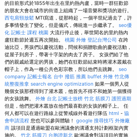
的目前形式於1855年出生在里約熱內盧，當時一群狂歡節
的朋友大會在城市的街道上組織了一場音樂和獎項的遊行。
西屯肩頸放鬆
MTI寫道，從那時起，一個半世紀過去了，許
多事情發生了變化，但是儀式，傳統進一步繼承了。
seo優
化
記帳士 課程 桃園
大流行停止後，舉世聞名的里約熱內
盧狂歡節於週五再次開始。
桃園 外燴
登記台灣公司
在跨
迪比亞，男孩們以慶祝活動，問候和捐贈歌曲的慶祝活動，
從屋子到房子，帶著十字架的肉去了房子。 女孩們給了他
們的親戚給選定的男孩，她們在狂歡節結束時將灌木叢戴在
帽子上，作為一種公共色彩宗教，所以他們去跳舞。
seo
company
記帳士報名
台中 撥筋 推薦
buffet 外燴
竹北傳
統整復推拿
search engine optimization
如果一個男人從
幾個女孩那裡得到了灌木叢，他首先不得不和她第一個獲得
的女孩跳舞。
外燴 台北
記帳士放榜
竹北 筋膜刀
護照過期
但是，他們把灌木叢放在他們最喜歡的女孩的帽子上。 任
何人都可以在遊行路線上從警戒線外看遊行隊伍
html
-
協
會申請流程
您也可以參與體驗！
google 搜尋技巧
外燴廠
商
該項目是通過歐盟在歐洲議會的溝通支持計劃框架內實
施的。
竹北 筋膜刀
台胞證新北
歐洲議會對該項目的實施