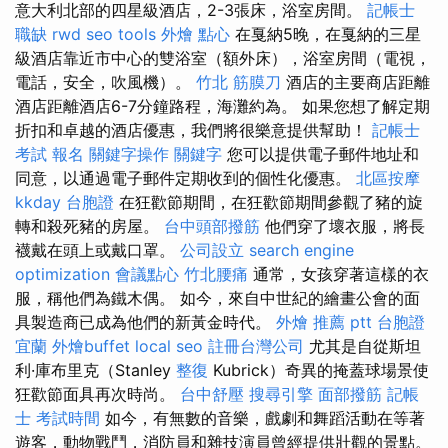
意大利北部的四星級酒店，2-3張床，浴室房間。
記帳士
職缺
rwd
seo tools
外燴 點心
在戛納5晚，在戛納的三星
級酒店靠近市中心的雙浴室（額外床），浴室房間（電視，
電話，安全，吹風機）。
竹北 筋膜刀
酒店的主要商店距離
酒店距離酒店6-7分鐘路程，海灘約為。 如果您想了解定期
折扣和卓越的酒店優惠，我們將很樂意提供幫助！
記帳士
考試 報名
關鍵字操作
關鍵字
您可以提供電子郵件地址和
同意，以通過電子郵件定期收到的個性化優惠。
北區按摩
kkday 台胞證
在狂歡節期間，在狂歡節期間參觀了豬的旋
轉和殺死豬的房屋。
台中頭部撥筋
他們穿了壞衣服，將長
襪戴在頭上或戴口罩。
公司設立
search engine
optimization
會議點心
竹北腰痛
通常，女孩穿著這樣的衣
服，稱他們為鐵木偶。 如今，來自中世紀的繪畫公會的面
具製造商已成為他們的新黃金時代。
外燴 推薦 ptt
台胞證
宜蘭
外燴buffet
local seo
註冊台灣公司
尤其是自從斯坦
利·庫布里克（Stanley
整復
Kubrick）奇異的掩蓋球場景使
狂歡節面具再次時尚。
台中舒壓
搜尋引擎
面部撥筋
記帳
士 考試時間
如今，有無數的音樂，戲劇和舞蹈活動在等著
遊客，動物戰鬥，消防員和雜技演員曾經提供壯觀的景點。