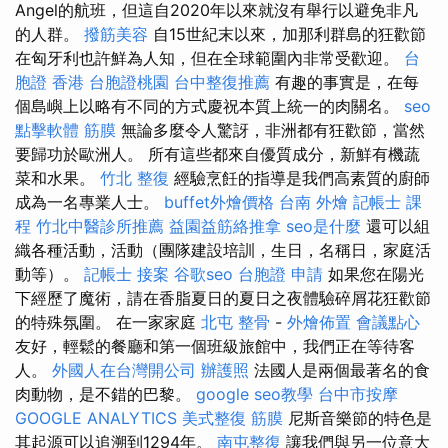
Angel的航班，但這自2020年以來就沒有舉行以避免非凡
的人群。
撥筋美容
自15世紀末以來，加那利群島的狂歡節
在匈牙利也許鮮為人知，但在全球範圍內非常受歡迎。
台
胞證 香港
台胞證桃園
台中整復推薦
有趣的事實是，在每
個島嶼上以略有不同的方式慶祝本質上統一的肉關名。
seo
點擊軟體
筋膜
無論多麼令人驚訝，非洲都有狂歡節，當然
要歸功於歐洲人。 所有這些都來自優質成分，新鮮有機蔬
菜和水果。
竹北 整復
經驗烹飪的指導是我們高素質的廚師
成為一名專業人士。
buffet外燴價格
台南 外燴
記帳士 課
程
竹北中醫診所推薦
益園益筋絡推拿
seo是什麼
還可以組
織各種活動，活動（團隊建設培訓，生日，名稱日，家庭活
動等）。
記帳士 接案
谷歌seo
台胞證 申請
如果您在陽光
下經歷了魔術，請在香脂夏日的夏日之夜體驗碎屑花狂歡節
的特殊氛圍。 在一家家庭
北屯 整骨
-
外燴佈置
會議點心
友好，輕鬆的餐廳和第一個班級旅館中，我們正在等待客
人。
外國人在台灣開公司
辦護照
法國人是兩個最著名的食
肉動物，是不錯的巴黎。
google seo教學
台中市按摩
GOOGLE ANALYTICS
美式整復 筋膜
尼斯音樂節的特色是
其起源可以追溯到1294年。
南屯整復
讓我們與另一位意大