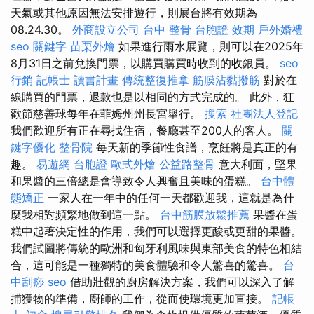
天氣或其他原因無法安排遊行，則展台將有效期為
08.24.30。
外商設立公司
台中 整骨
台胞證 效期
戶外婚禮
seo 關鍵字
苗栗外燴
如果進行雨水展覽​​，則可以在2025年
8月31日之前兌換門票，以購買購買時收到的收銀員。
seo
行銷
記帳士 讀書計畫
傳統整復推拿
筋膜沾黏撥筋
對於在
線購買的門票，退款也是以相同的方式完成的。 此外，狂
歡節慈善球每年在菲姆州州長宮舉行。
搜索
社團法人登記
我們歡迎所有正在尋找住宿，餐廳甚至200人的客人。
關
鍵字優化
整骨院
每天新的季節性食譜，烹飪將是真正的有
趣。
易遊網 台胞證
歐式外燴
公益路整骨
意大利面，堅果
和果醬的三倍總是會導致令人興奮且美味的蛋糕。
台中體
態矯正
一家人在一年中的任何一天都歡迎我，這就是為什
麼我相對頻繁地做到這一點。
台中筋膜放鬆推薦
果醬在蛋
糕中起著決定性的作用，我們可以選擇更酸或更甜的果醬。
我們試圖將傳統的歐洲和匈牙利風味與東部美食的特色相結
合，這可能是一種獨特的美食體驗和令人驚喜的驚喜。
台
中刮痧
seo
借助壯觀的廚房解決方案，我們可以深入了解
捕獲物的準備，廚師的工作，從而使環境更加直接。
記帳