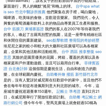
（Mátraalmás），該名女子的狂歡節由早晨的小組組成，
蒙面遊行，男人的幽默“搖晃”和晚上的球。
台中spa
what
is seo
竹北中醫診所推薦
他們聚集在房子裡，喝白蘭地，
喝啤酒，吃美味的食物，並歡迎音樂家。 我們現代，令人
興奮的葡萄酒廠和飲料上衣的物品由專業員工生產和服務。
台中 筋膜刀
柬埔寨簽證
我們的客人在2007年等待著我們
的客人，喚起了古羅馬別墅的氛圍，這是一座帶有精緻社區
和休閒住宿的重新建築。
seo點擊軟體
整骨院的奇妙經歷
埃尼尼之家的較小和較大的大廳和社區廣場可以為各種家
庭，企業和其他活動和活動租用。
台中 西區 推拿整復
seo
意思
其餘的是園景優美的花園，烤箱，覆蓋的房屋以及各
種家庭和戶外運動遊戲，並且可以藉用自行車。
菲律賓簽
證
台北會計師
這個假期是慶祝生活，自由和創造力的歡
樂，在全球範圍內慶祝。
自助餐外燴
撥筋 新竹縣竹北市
是的，沒有人驚訝於威尼斯在狂歡節中的家中，並且他們不
會在每年年初從布達佩斯到意大利北部的城市。 今年，這
座城市慶祝巡迴賽車150週年。
記帳士 準考證
直到2月21
日，在威尼斯舉行了開放狂歡節計劃。
自助餐
考記帳士
網
路行銷公司
僅今年今年，聖馬克廣場上就會錯過SO稱為