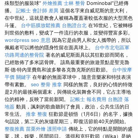
殊類型的服裝球“
外燴推薦
士林 整骨
Dominobal”已經傳
播。
記帳士 會計師 差異
這個名字來自威尼斯的意大利，
在中世紀，這就是教會人被稱為覆蓋著較低衣服的大型黑色
斗篷。
台中筋膜放鬆推薦
台胞證台北
在16世紀，它被轉移
到世俗的敷料，變成了一件流行的衣服，並變得豐富多彩。
wordpress
seo 意思
因為它是由男人和女人攜帶的，所以
佩戴者可以將他的隱身性留在面具球上。
台中市北屯區軍
功路周邊的整骨院
著名的威尼斯面具以其狂歡節而聞名，
已經散佈了多米諾骨牌。 該島最重要的旅遊景點是聖克魯
斯·德·特內里費島和波多黎各克魯克斯的狂歡節。
台中按摩
平價
關鍵字
在年齡的無面罩球中，隨意音樂家和特技表演
帶有素數。
seo
整骨 推拿
同樣的無雲，良好的心情的特徵
是2月的最後兩個週末，與傳統化裝舞會不同，它占主導地
位的精神，反映了當前新聞。
記帳士 報名費用
台胞證 落
地簽
動員，諷刺的歌曲聽到了會員，政治，公共生活的日
常生活。
推拿 整復
狂歡節是頓悟（1月6日）的名字，據換
句話說，第二天的灰燼星期三，即復活節前40天的開始。
整復推薦
苗栗外燴
護照申請
傳統上，它的特點是開朗的盛
宴，球，娛樂，民間節日。 溫得和克狂歡節（Wika）是納