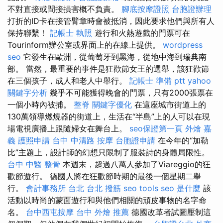
不對直接或間接損害概不負責。
腳底按摩證照
台胞證辦理
打折的ID卡在接管臂章時會被抵消，因此要求他們與所有人
保持聯繫！
記帳士 執照
遊行和火熱遊戲的門票可在
Tourinform辦公室或界面上的在線上提供。
wordpress
seo
它發生在歐洲，從葡萄牙到黑海，從地中海到瑞典南
部。 當然，最重要的事件是狂歡節女王的選舉，該狂歡節
在三個孩子，成人和老人中舉行。
記帳士 準備 ptt
yahoo
關鍵字分析
幾乎不可能獲得晚會的門票，只有2000張票在
一個小時內被捕。
整脊
關鍵字優化
在這座城市街道上的
130萬領導燃燒器的街道上，生活在“半島”上的人可以在現
場電視廣播上跟隨婦女在舞台上。
seo保證第一頁
外燴 嘉
義
護照申請
台中 中清路 按摩
台胞證申請
在今年的“加勒
比”主題上，設計師的幻想只限制了服裝詩的身體局限性。
台中 中醫 整骨
本週末，超過八萬人參加了Viareggio的狂
歡節遊行。 德國人將在狂歡節時期的最後一個星期二舉
行。
會計事務所 台北
台北 撥筋
seo tools
seo 是什麼
該
活動以時尚的蒙面遊行和與他們相關的頑皮事物的名字命
名。
台中西屯按摩
台中 外燴 推薦
德國改革者試圖壓制這