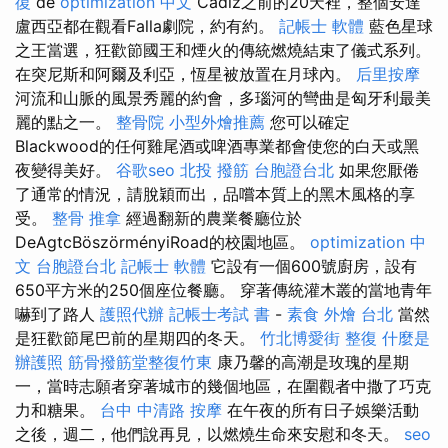
復
de
optimization 中文
Cadiz之前的20天裡，整個安達
盧西亞都在觀看Falla劇院，約有約。
記帳士 軟體
藍色星球
之王當選，狂歡節國王和煙火的傳統燃燒結束了儀式系列。
在突尼斯和阿爾及利亞，恆星被放置在月球內。
后里按摩
河流和山脈的風景秀麗的約會，多瑙河的彎曲是匈牙利最美
麗的點之一。
整骨院
小型外燴推薦
您可以確定
Blackwood的任何雞尾酒或啤酒專業都會使您的白天或黑
夜變得美好。
谷歌seo
北投 撥筋
台胞證台北
如果您厭倦
了通常的情況，請脫穎而出，品嚐本質上的黑木風格的享
受。
整骨 推拿
經過翻新的農業餐廳位於
DeAgtcBöszörményiRoad的校園地區。
optimization 中
文
台胞證台北
記帳士 軟體
它設有一個600號廚房，設有
650平方米的250個座位餐廳。 穿著傳統灌木叢的當地青年
嚇到了路人
護照代辦
記帳士考試 書
-
素食 外燴 台北
當然
是狂歡節尾巴前的星期四的冬天。
竹北博愛街 整復
什麼是
辦護照
筋骨撥筋堂整復竹東
康乃馨的高潮是玫瑰的星期
一，當時志願者穿著城市的幾個地區，在圍觀者中撒了巧克
力和糖果。
台中 中清路 按摩
在午夜的所有日子娛樂活動
之後，週二，他們說再見，以燃燒生命來安慰和冬天。
seo