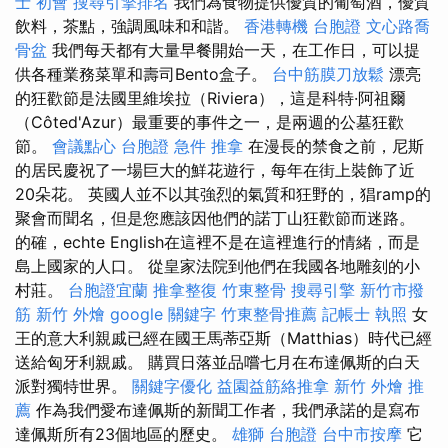
士 初會
搜尋引擎排名
我們為食物提供優質的葡萄酒，優質
飲料，茶點，強調風味和和諧。
香港轉機 台胞證
文心路喬
骨盆
我們每天都有大量早餐開始一天，在工作日，可以提
供各種業務菜單和壽司Bento盒子。
台中筋膜刀放鬆
漂亮
的狂歡節是法國里維埃拉（Riviera），這是科特·阿祖爾
（Côted'Azur）最重要的事件之一，是兩週的公墓狂歡
節。
會議點心
台胞證 急件
推拿
在漫長的禁食之前，尼斯
的居民慶祝了一場巨大的鮮花遊行，每年在街上裝飾了近
20朵花。 英國人並不以其強烈的氣質和狂野的，猖ramp的
聚會而聞名，但是您應該因他們的諾丁山狂歡節而迷路。
的確，echte English在這裡不是在這裡進行的情緒，而是
島上國家的人口。 從皇家法院到他們在我國各地雕刻的小
村莊。
台胞證宜蘭
推拿整復
竹東整骨
搜尋引擎
新竹市撥
筋
新竹 外燴
google 關鍵字
竹東整骨推薦
記帳士 執照
女
王的意大利親戚已經在國王馬蒂亞斯（Matthias）時代已經
送給匈牙利親戚。 購買日落並品嚐七月在布達佩斯的白天
派對獨特世界。
關鍵字優化
益園益筋絡推拿
新竹 外燴 推
薦
作為我們愛布達佩斯的新聞工作者，我們承諾的是寫布
達佩斯所有23個地區的歷史。
雄獅 台胞證
台中市按摩
它