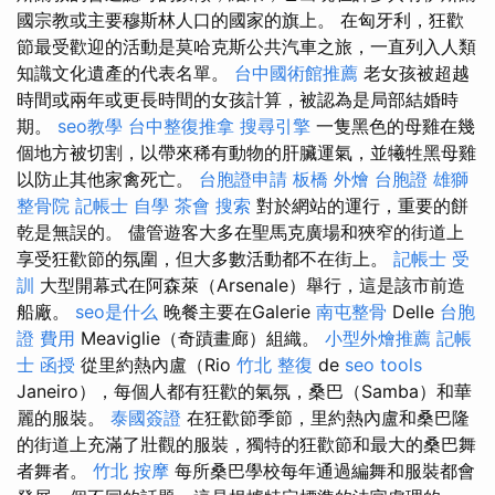
國宗教或主要穆斯林人口的國家的旗上。 在匈牙利，狂歡
節最受歡迎的活動是莫哈克斯公共汽車之旅，一直列入人類
知識文化遺產的代表名單。
台中國術館推薦
老女孩被超越
時間或兩年或更長時間的女孩計算，被認為是局部結婚時
期。
seo教學
台中整復推拿
搜尋引擎
一隻黑色的母雞在幾
個地方被切割，以帶來稀有動物的肝臟運氣，並犧牲黑母雞
以防止其他家禽死亡。
台胞證申請
板橋 外燴
台胞證 雄獅
整骨院
記帳士 自學
茶會
搜索
對於網站的運行，重要的餅
乾是無誤的​​。 儘管遊客大多在聖馬克廣場和狹窄的街道上
享受狂歡節的氛圍，但大多數活動都不在街上。
記帳士 受
訓
大型開幕式在阿森萊（Arsenale）舉行，這是該市前造
船廠。
seo是什么
晚餐主要在Galerie
南屯整骨
Delle
台胞
證 費用
Meaviglie（奇蹟畫廊）組織。
小型外燴推薦
記帳
士 函授
從里約熱內盧（Rio
竹北 整復
de
seo tools
Janeiro），每個人都有狂歡的氣氛，桑巴（Samba）和華
麗的服裝。
泰國簽證
在狂歡節季節，里約熱內盧和桑巴隆
的街道上充滿了壯觀的服裝，獨特的狂歡節和最大的桑巴舞
者舞者。
竹北 按摩
每所桑巴學校每年通過編舞和服裝都會