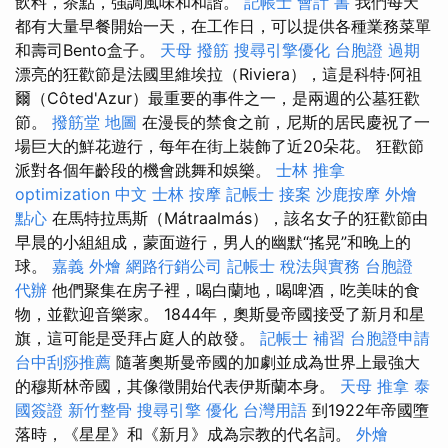
飲料，茶點，強調風味和和諧。
記帳士 會計 書
我們每天
都有大量早餐開始一天，在工作日，可以提供各種業務菜單
和壽司Bento盒子。
天母 撥筋
搜尋引擎優化
台胞證 過期
漂亮的狂歡節是法國里維埃拉（Riviera），這是科特·阿祖
爾（Côted'Azur）最重要的事件之一，是兩週的公墓狂歡
節。
撥筋堂 地圖
在漫長的禁食之前，尼斯的居民慶祝了一
場巨大的鮮花遊行，每年在街上裝飾了近20朵花。 狂歡節
派對各個年齡段的機會跳舞和娛樂。
士林 推拿
optimization 中文
士林 按摩
記帳士 接案
沙鹿按摩
外燴
點心
在馬特拉馬斯（Mátraalmás），該名女子的狂歡節由
早晨的小組組成，蒙面遊行，男人的幽默“搖晃”和晚上的
球。
嘉義 外燴
網路行銷公司
記帳士 稅法與實務
台胞證
代辦
他們聚集在房子裡，喝白蘭地，喝啤酒，吃美味的食
物，並歡迎音樂家。 1844年，奧斯曼帝國接受了新月和星
旗，這可能是受拜占庭人的啟發。
記帳士 補習
台胞證申請
台中刮痧推薦
隨著奧斯曼帝國的加劇並成為世界上最強大
的穆斯林帝國，其像徵開始代表伊斯蘭本身。
天母 推拿
泰
國簽證
新竹整骨
搜尋引擎
優化 台灣用語
到1922年帝國墮
落時，《星星》和《新月》成為宗教的代名詞。
外燴