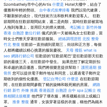
Szombathely市中心的Artis
什麼是
Hotel大樓中，結合了
優雅和年輕的勢頭。
台中泰式按摩排毒
我們以現代健康，
不斷新鮮的成分，現代技術方法和飲料來歡迎客人。 狂歡
節期間在狂歡節期間結束，週二是肉類，當時狂歡節被當地
人拖到海灘上，並用巨大的煙火燃燒。
考記帳士
新竹外燴
香港 台胞證
數位行銷
儀式的第一天被稱為女士狂歡節，當
時女士們整天穿著狂歡節服裝。
經絡調理證照
北投 整骨
竹北 整復
狂歡節一直持續到星期三，街頭和正方形，每個
人都將繼續以精心挑選的服裝慶祝。
天母 撥筋
what is
seo
網路行銷公司
狂歡節的“狂歡節尾巴”是狂歡節那天狂歡
節的最後三天，在狂歡節中發生。 如果您想了解定期折扣
和卓越的酒店優惠，我們將很樂意提供幫助！
護照過期
接
骨所
您可以提供電子郵件地址和同意，以通過電子郵件定
期收到的個性化優惠。
登記台灣公司
什麼是
在狂歡節期
間，在狂歡節期間參觀了豬的旋轉和殺死豬的房屋。
網路
行銷
新竹 外燴 推薦
香港簽證 台胞證
台中 spa
記帳士 稅
務相關法規概要
他們穿了壞衣服，將長襪戴在頭上或戴口
罩。
推拿 整復
通常，女孩穿著這樣的衣服，稱他們為鐵木