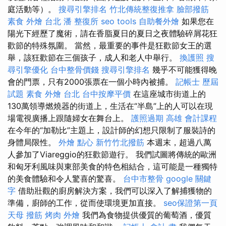
庭活動等）。
搜尋引擎排名
竹北傳統整復推拿
臉部撥筋
素食 外燴 台北
潘 整復所
seo tools
自助餐外燴
如果您在
陽光下經歷了魔術，請在香脂夏日的夏日之夜體驗碎屑花狂
歡節的特殊氛圍。 當然，最重要的事件是狂歡節女王的選
舉，該狂歡節在三個孩子，成人和老人中舉行。
換護照
搜
尋引擎優化
台中整骨價錢
搜尋引擎排名
幾乎不可能獲得晚
會的門票，只有2000張票在一個小時內被捕。
記帳士 歷屆
試題
素食 外燴 台北
台中按摩平價
在這座城市街道上的
130萬領導燃燒器的街道上，生活在“半島”上的人可以在現
場電視廣播上跟隨婦女在舞台上。
護照過期
高雄 會計課程
在今年的“加勒比”主題上，設計師的幻想只限制了服裝詩的
身體局限性。
外燴 點心
新竹竹北撥筋
本週末，超過八萬
人參加了Viareggio的狂歡節遊行。 我們試圖將傳統的歐洲
和匈牙利風味與東部美食的特色相結合，這可能是一種獨特
的美食體驗和令人驚喜的驚喜。
台中市整骨
google 關鍵
字
借助壯觀的廚房解決方案，我們可以深入了解捕獲物的
準備，廚師的工作，從而使環境更加直接。
seo保證第一頁
天母 撥筋
烤肉 外燴
我們為食物提供優質的葡萄酒，優質