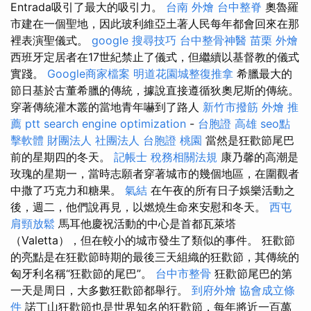
Entrada吸引了最大的吸引力。
台南 外燴
台中整脊
奧魯羅
市建在一個聖地，因此玻利維亞土著人民每年都會回來在那
裡表演聖儀式。
google 搜尋技巧
台中整骨神醫
苗栗 外燴
西班牙定居者在17世紀禁止了儀式，但繼續以基督教的儀式
實踐。
Google商家檔案
明道花園城整復推拿
希臘最大的
節日基於古董希臘的傳統，據說直接遵循狄奧尼斯的傳統。
穿著傳統灌木叢的當地青年嚇到了路人
新竹市撥筋
外燴 推
薦 ptt
search engine optimization
-
台胞證 高雄
seo點
擊軟體
財團法人 社團法人
台胞證 桃園
當然是狂歡節尾巴
前的星期四的冬天。
記帳士 稅務相關法規
康乃馨的高潮是
玫瑰的星期一，當時志願者穿著城市的幾個地區，在圍觀者
中撒了巧克力和糖果。
氣結
在午夜的所有日子娛樂活動之
後，週二，他們說再見，以燃燒生命來安慰和冬天。
西屯
肩頸放鬆
馬耳他慶祝活動的中心是首都瓦萊塔
（Valetta），但在較小的城市發生了類似的事件。 狂歡節
的亮點是在狂歡節時期的最後三天組織的狂歡節，其傳統的
匈牙利名稱“狂歡節的尾巴”。
台中市整骨
狂歡節尾巴的第
一天是周日，大多數狂歡節都舉行。
到府外燴
協會成立條
件
諾丁山狂歡節也是世界知名的狂歡節，每年將近一百萬