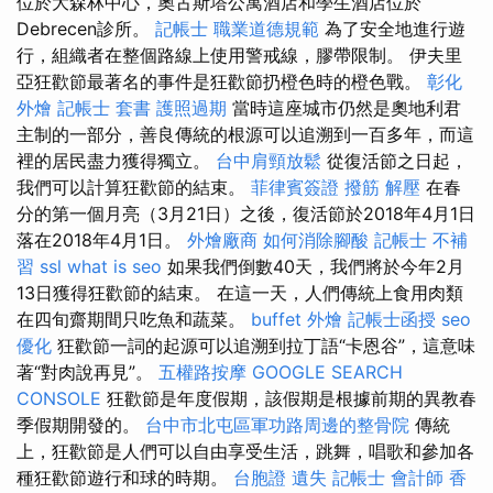
位於大森林中心，奧古斯塔公寓酒店和學生酒店位於
Debrecen診所。
記帳士 職業道德規範
為了安全地進行遊
行，組織者在整個路線上使用警戒線，膠帶限制。 伊夫里
亞狂歡節最著名的事件是狂歡節扔橙色時的橙色戰。
彰化
外燴
記帳士 套書
護照過期
當時這座城市仍然是奧地利君
主制的一部分，善良傳統的根源可以追溯到一百多年，而這
裡的居民盡力獲得獨立。
台中肩頸放鬆
從復活節之日起，
我們可以計算狂歡節的結束。
菲律賓簽證
撥筋 解壓
在春
分的第一個月亮（3月21日）之後，復活節於2018年4月1日
落在2018年4月1日。
外燴廠商
如何消除腳酸
記帳士 不補
習
ssl
what is seo
如果我們倒數40天，我們將於今年2月
13日獲得狂歡節的結束。 在這一天，人們傳統上食用肉類
在四旬齋期間只吃魚和蔬菜。
buffet 外燴
記帳士函授
seo
優化
狂歡節一詞的起源可以追溯到拉丁語“卡恩谷”，這意味
著“對肉說再見”。
五權路按摩
GOOGLE SEARCH
CONSOLE
狂歡節是年度假期，該假期是根據前期的異教春
季假期開發的。
台中市北屯區軍功路周邊的整骨院
傳統
上，狂歡節是人們可以自由享受生活，跳舞，唱歌和參加各
種狂歡節遊行和球的時期。
台胞證 遺失
記帳士 會計師
香