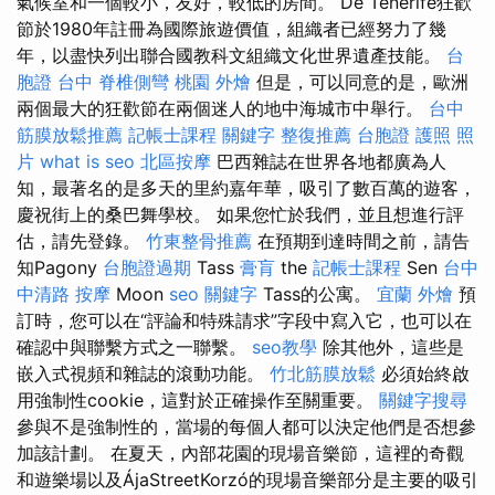
氣候室和一個較小，友好，較低的房間。 De Tenerife狂歡
節於1980年註冊為國際旅遊價值，組織者已經努力了幾
年，以盡快列出聯合國教科文組織文化世界遺產技能。
台
胞證 台中
脊椎側彎
桃園 外燴
但是，可以同意的是，歐洲
兩個最大的狂歡節在兩個迷人的地中海城市中舉行。
台中
筋膜放鬆推薦
記帳士課程
關鍵字
整復推薦
台胞證 護照 照
片
what is seo
北區按摩
巴西雜誌在世界各地都廣為人
知，最著名的是多天的里約嘉年華，吸引了數百萬的遊客，
慶祝街上的桑巴舞學校。 如果您忙於我們，並且想進行評
估，請先登錄。
竹東整骨推薦
在預期到達時間之前，請告
知Pagony
台胞證過期
Tass
膏肓
the
記帳士課程
Sen
台中
中清路 按摩
Moon
seo 關鍵字
Tass的公寓。
宜蘭 外燴
預
訂時，您可以在“評論和特殊請求”字段中寫入它，也可以在
確認中與聯繫方式之一聯繫。
seo教學
除其他外，這些是
嵌入式視頻和雜誌的滾動功能。
竹北筋膜放鬆
必須始終啟
用強制性cookie，這對於正確操作至關重要。
關鍵字搜尋
參與不是強制性的，當場的每個人都可以決定他們是否想參
加該計劃。 在夏天，內部花園的現場音樂節，這裡的奇觀
和遊樂場以及ÁjaStreetKorzó的現場音樂部分是主要的吸引