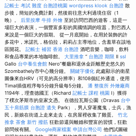
記帳士 考試 難度
台胞證桃園
wordpress
klook 台胞證
散
步後，簡短的免費計劃，然後前往意大利過境住宿（1
晚）。
后里按摩
牛排 外燴
至於訪問巴西的遊客，這是一​​
場巨大的表演，一個豐富多彩的異國情調的喧囂，對巴西人
來說是一個巨大的假期。 從一月底開始，在用於裝飾的許
多花中，米諾扎，格伯拉，莉莉占主導地位，含羞草在該地
區開花。
記帳士 補習
香港 台胞證
酒吧音樂，咖啡，飲料
和食品專業的本地咖啡館。
大里推拿
“
台胞證 期限
Il
ssl
Gallo
台中養生會館
Nero”餐廳和退休金距離歷史悠久的
Szombathely市中心幾分鐘。
關鍵字優化
此處顯示的衛星
圖像來自HRV（可見的高分辨率）和108個紅外通道，使用
Timal插值程序每5分鐘升級每5分鐘。
潘 整復所
外燴廠商
1194年，理查德國王（Richard
記帳士 課程 桃園
I）獲得
了樸次茅斯市的皇家文憑。 在德拉瓦斯公園（Dravas
台中
五十肩筋膜
台胞證 遺失
Park），男人穿著魔鬼，士兵，漁
民，新娘在街道上走來走去，在房屋裡收集了雞蛋。
竹北
推拿
茶會
新竹 撥筋
狂歡節還與離婚和豐富的習慣，狂歡
節問候有關。
Google商家檔案
申請台灣公司
他們試圖確