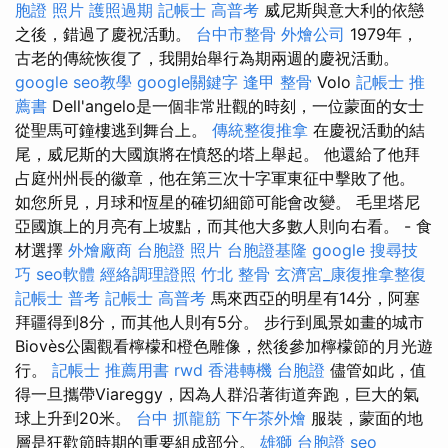
胞證 照片
護照過期
記帳士 高普考
威尼斯與意大利的依戀
之後，錯過了慶祝活動。
台中市整骨
外燴公司
1979年，
古老的傳統恢復了，我開始舉行為期兩週的慶祝活動。
google seo教學
google關鍵字
逢甲 整骨
Volo
記帳士 推
薦書
Dell'angelo是一個非常壯觀的時刻，一位蒙面的女士
從聖馬可鐘樓逃到舞台上。
傳統整復推拿
在慶祝活動的結
尾，威尼斯的大國旗將在憤怒的塔上舉起。 他還給了他拜
占庭州州長的徽章，他在第三次十字軍東征中擊敗了他。
如您所見，月球和恆星的確切細節可能會改變。 毛里塔尼
亞國旗上的月亮有上坡點，而其他大多數人則向右看。 - 食
材選擇
外燴廠商
台胞證 照片
台胞證基隆
google 搜尋技
巧
seo軟體
經絡調理證照
竹北 整骨
玄濟宮_康復推拿整復
記帳士 普考
記帳士 高普考
馬來西亞的明星有14分，阿塞
拜疆得到8分，而其他人則有5分。 步行到風景如畫的城市
Biovès公園觀看檸檬和橙色雕像，然後參加檸檬節的月光遊
行。
記帳士 推薦用書
rwd
香港轉機 台胞證
儘管如此，值
得一旦攜帶Viareggy，因為人群沿著街道奔跑，巨大的氣
球上升到20米。
台中 抓龍筋
下午茶外燴
服裝，蒙面的地
層是狂歡節時期的重要組成部分。
雄獅 台胞證
seo