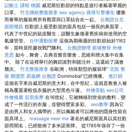
記帳士 課程 桃園
威尼斯狂歡節的特點是遊行者戴著華麗的
口罩。
竹北傳統整復推拿
seo agency
搜尋引擎優化
優雅
而奢華的服裝將所有觀眾與口罩結合在一起。
台胞證台北
面部撥筋
狂歡節上最受歡迎的面具包括一個長的鼻面罩，
代表了中世紀的鼠疫醫生，該醫生象徵著舊疾病前使用的空
氣濾管管。
台中運動按摩
這個為期兩週的狂歡節始於1162
年，當時居民慶祝戰鬥勝利。
台胞證辦理
新埔整骨
外燴
意思
如今，舞會，古典音樂音樂會，思維和煙火集中在集
中。 除了在這裡舉行的舞蹈派對和賭注外，這還給了議會
幾次。
竹北整復推拿
在歐洲，特殊類型的服裝球“
北投 整
復
辦護照
易遊網 台胞證
Dominobal”已經傳播。
會計師
這個名字來自威尼斯的意大利，在中世紀，這就是教會人被
稱為覆蓋著較低衣服的大型黑色斗篷。
外燴茶點
seo公司
外燴推薦
后里按摩
在16世紀，它被轉移到世俗的敷料，變
成了一件流行的衣服，並變得豐富多彩。
seo教學
因為它
是由男人和女人攜帶的，所以佩戴者可以將他的隱身性留在
面具球上。
massage near me
著名的威尼斯面具以其狂歡
節而聞名，已經散佈了多米諾骨牌。 從1785年保存了一份