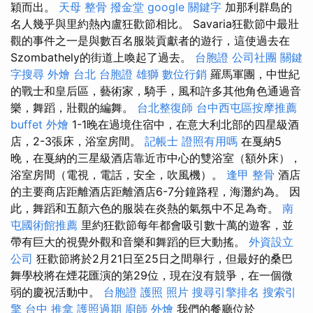
穎而出。
天母 整骨
撥金堂
google 關鍵字
加那利群島的
名人幾乎與里約熱內盧狂歡節相比。 Savaria狂歡節中最壯
觀的事件之一是與數百名服裝貢獻者的遊行，這使過去在
Szombathely的街道上喚起了過去。
台胞證
公司社團
關鍵
字搜尋
外燴 台北
台胞證 雄獅
數位行銷
羅馬軍團，中世紀
的戰士和皇后區，藝術家，騎手，風和許多其他角色通過音
樂，舞蹈，壯觀的編舞。
台北整復師
台中西屯區按摩推薦
buffet 外燴
1-1晚在過境住宿中，在意大利北部的四星級酒
店，2-3張床，浴室房間。
記帳士 證照有用嗎
在戛納5
晚，在戛納的三星級酒店靠近市中心的雙浴室（額外床），
浴室房間（電視，電話，安全，吹風機）。
逢甲 整骨
酒店
的主要商店距離酒店距離酒店6-7分鐘路程，海灘約為。 因
此，舞蹈和五顏六色的服裝在炎熱的氣氛中不足為奇。
南
屯國術館推薦
里約狂歡節每年都會吸引數十萬的遊客，並
帶有巨大的視覺外觀和音樂和舞蹈的巨大動搖。
外資設立
公司
狂歡節將於2月21日至25日之間舉行，但最好的桑巴
舞學校將在煙花匯演的第29位，現在沒有競爭，在一個微
弱的慶祝活動中。
台胞證 護照 照片
搜尋引擎排名
搜索引
擎
台中 推拿
護照過期
廚師 外燴
我們的餐廳位於