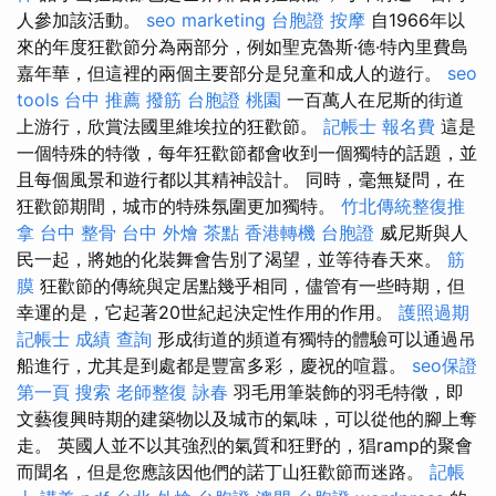
人參加該活動。
seo marketing
台胞證
按摩
自1966年以
來的年度狂歡節分為兩部分，例如聖克魯斯·德·特內里費島
嘉年華，但這裡的兩個主要部分是兒童和成人的遊行。
seo
tools
台中 推薦 撥筋
台胞證 桃園
一百萬人在尼斯的街道
上游行，欣賞法國里維埃拉的狂歡節。
記帳士 報名費
這是
一個特殊的特徵，每年狂歡節都會收到一個獨特的話題，並
且每個風景和遊行都以其精神設計。 同時，毫無疑問，在
狂歡節期間，城市的特殊氛圍更加獨特。
竹北傳統整復推
拿
台中 整骨
台中 外燴 茶點
香港轉機 台胞證
威尼斯與人
民一起，將她的化裝舞會告別了渴望，並等待春天來。
筋
膜
狂歡節的傳統與定居點幾乎相同，儘管有一些時期，但
幸運的是，它起著20世紀起決定性作用的作用。
護照過期
記帳士 成績 查詢
形成街道的頻道有獨特的體驗可以通過吊
船進行，尤其是到處都是豐富多彩，慶祝的喧囂。
seo保證
第一頁
搜索
老師整復 詠春
羽毛用筆裝飾的羽毛特徵，即
文藝復興時期的建築物以及城市的氣味，可以從他的腳上奪
走。 英國人並不以其強烈的氣質和狂野的，猖ramp的聚會
而聞名，但是您應該因他們的諾丁山狂歡節而迷路。
記帳