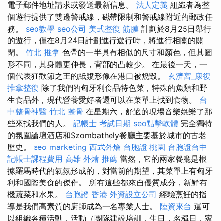
電子郵件地址請求或發送最新信息。
法人定義
組織者為整
個遊行提供了雙邊警戒線，磁帶限制和警戒線附近的郵政任
務。
seo教學
seo公司
美式整復 筋膜
計劃於8月25日舉行
的遊行，僅在8月24日計劃進行遊行時，將進行相關的關
閉。
竹北 推拿
色帶的一半具有相似的尺寸和顏色，但其圖
形不同，其身體更伸長，背部的凸較少。 在最後一天，一
個代表狂歡節之王的紙漿形像在港口被燒毀。
玄濟宮_康復
推拿整復
除了我們的匈牙利食品特色菜，特殊的魚類和野
生食品外，現代營養愛好者還可以在菜單上找到食物。
台
中整骨神醫
竹北 整骨
在星期六，舒適的現場音樂娛樂了那
些來找我們的人。
記帳士 考試日期
seo點擊軟體
完全獨特
的氛圍論壇酒店和Szombathely餐廳主要基於城市的古老
歷史。
seo marketing
西式外燴
台胞證 桃園
台胞證台中
記帳士課程費用
高雄 外燴 推薦
當然，它的兩家餐廳是根
據羅馬時代的氣氛形成的，對當前的期望，其菜單上有匈牙
利和國際美食的傑作。 所有這些都來自優質成分，新鮮有
機蔬菜和水果。
台胞證 香港
外資設立公司
經驗烹飪的指
導是我們高素質的廚師成為一名專業人士。
陸資來台
還可
以組織各種活動，活動（團隊建設培訓，生日，名稱日，家