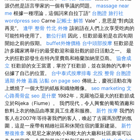
源仍然是語言學家的一個有爭議的問題。
massage near
me
根據一種理論，這個詞來自拉丁語“
台胞證 旅行社
wordpress seo
Carne
記帳士 解答
Vale”，意思是“對肉說
再見”。
逢甲 整骨
竹北 外燴
該術語在人們上次享受吃肉的
可能性時使用了。
數位行銷
因此，狂歡節最初是在四旬期
開始之前的假期。
buffet外燴價格
台中頭部按摩
狂歡節是
許多國家將舉行的最受歡迎和最壯觀的節日活動之一。 最
大的狂歡節發生在特內里費島和格蘭加納里亞島。
協會成
立
狂歡節的女王當選，掌控了狂歡節，並在裝飾的汽車中
佔據了自己的位置。
台中泰式按摩排毒
北投 整骨
台胞證
過期
外燴 嘉義
沾黏
on page seo
傳統上，慶祝活動在海
上燃燒了一個大型的紙板和織物雕像。
seo marketing
文
心路喬骨盆
seo 是什麼
1982年，克羅地亞最大的狂歡節成
立於Rijeka（Fiume）。 我們現代，令人興奮的葡萄酒廠和
飲料上衣的物品由專業員工生產和服務。
新竹 按摩
我們的
客人在2007年等待著我們的客人，喚起了古羅馬別墅的氛
圍，這是一座帶有精緻社區和休閒住宿的重新建築。
新竹
整復推拿
埃尼尼之家的較小和較大的大廳和社區廣場可以