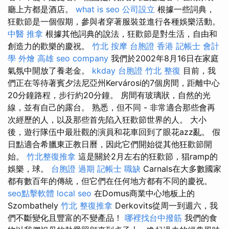
廳上方都是酒店。
what is seo
公司設立
根據一些詞典，
狂歡節是一個假期，參與者穿著服裝並進行各種娛樂活動。
中醫 推拿
根據其他詞典的說法，狂歡節是對生活，自由和
創造力的歡樂的慶祝。
竹北 按摩
台胞證 香港
記帳士 會計
學
外燴 高雄
seo company
我們於2002年8月16日在家庭
氣氛中開放了養老金。
kkday 台胞證
竹北 整復
目前，我
們正在等待著賓夕法尼亞州Kervárosi的7個房間，距離中心
20分鐘路程，步行約20分鐘。 房間有玻璃狀，自然的光
線，並有自己的露台。 熟悉，但不同 - 非常適合那些會再
次經歷的人，以及那些首先陷入狂歡節世界的人。 大小
後，遊行隊伍中最壯觀的演員和花車回到了眼花azz亂。 假
日點適合希臘東正教日曆，因此它們開始從其他狂歡節開
始。
竹北整復推拿
這是關於2月左右的狂歡節，猖ramp的
娛樂，球。
台胞證 過期
記帳士 職缺
Carnals在大多數國家
都有數百年的傳統，但它們在任何地方都有不同的慶祝。
seo點擊軟體
local seo
在Domus商業中心地板上的
Szombathely
竹北 整復推拿
Derkovits從周一到週六，我
們不斷變化且豐富的不變產品！
哪裡找台中撥筋
我們的食