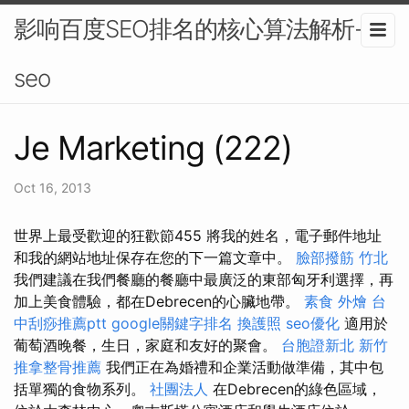
影响百度SEO排名的核心算法解析-
seo
Je Marketing (222)
Oct 16, 2013
世界上最受歡迎的狂歡節455 將我的姓名，電子郵件地址
和我的網站地址保存在您的下一篇文章中。
臉部撥筋 竹北
我們建議在我們餐廳的餐廳中最廣泛的東部匈牙利選擇，再
加上美食體驗，都在Debrecen的心臟地帶。
素食 外燴
台
中刮痧推薦ptt
google關鍵字排名
換護照
seo優化
適用於
葡萄酒晚餐，生日，家庭和友好的聚會。
台胞證新北
新竹
推拿整骨推薦
我們正在為婚禮和企業活動做準備，其中包
括單獨的食物系列。
社團法人
在Debrecen的綠色區域，