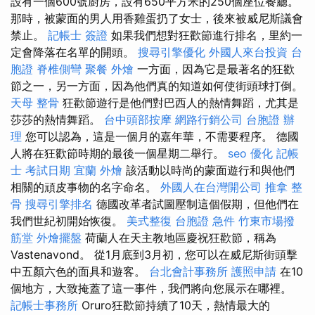
設有一個600號廚房，設有650平方米的250個座位餐廳。
那時，被蒙面的男人用香雞蛋扔了女士，後來被威尼斯議會
禁止。
記帳士 簽證
如果我們想對狂歡節進行排名，里約一
定會降落在名單的開頭。
搜尋引擎優化
外國人來台投資
台
胞證
脊椎側彎
聚餐 外燴
一方面，因為它是最著名的狂歡
節之一，另一方面，因為他們真的知道如何使街頭球打倒。
天母 整骨
狂歡節遊行是他們對巴西人的熱情舞蹈，尤其是
莎莎的熱情舞蹈。
台中頭部按摩
網路行銷公司
台胞證 辦
理
您可以認為，這是一個月的嘉年華，不需要程序。 德國
人將在狂歡節時期的最後一個星期二舉行。
seo 優化
記帳
士 考試日期
宜蘭 外燴
該活動以時尚的蒙面遊行和與他們
相關的頑皮事物的名字命名。
外國人在台灣開公司
推拿 整
骨
搜尋引擎排名
德國改革者試圖壓制這個假期，但他們在
我們世紀初開始恢復。
美式整復
台胞證 急件
竹東市場撥
筋堂
外燴擺盤
荷蘭人在天主教地區慶祝狂歡節，稱為
Vastenavond。 從1月底到3月初，您可以在威尼斯街頭擊
中五顏六色的面具和遊客。
台北會計事務所
護照申請
在10
個地方，大致掩蓋了這一事件，我們將向您展示在哪裡。
記帳士事務所
Oruro狂歡節持續了10天，熱情最大的