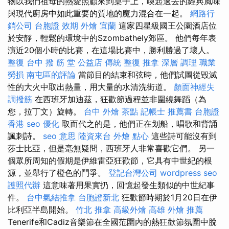
物以我們祖母的熱愛照顧來到桌子上，喚起過去的經典風味
與現代廚房中如此重要的質地的魔力混合在一起。
網路行
銷公司
台胞證 效期
外燴 宜蘭
這家四星級國王公園酒店位
於安靜，輕鬆的環境中的Szombathely郊區。 他們每年表
演近20個小時的比賽，在這場比賽中，勝利勝過了壞人。
整復
台中 撥 筋 堂 公益店 傳統 整復 推拿 深層 調理 職業
勞損 南屯區的評論
當節目的結束和弦時，他們試圖從毀滅
性的大火中取出熱量，用大量的水清洗街道。
顏面神經失
調撥筋
在西班牙加迪茲，狂歡節過程並非圍繞舞蹈（為
您，拉丁文）旋轉。
台中 外燴 茶點
記帳士 推薦書
台胞證
香港
seo 優化
取而代之的是，他們正在划船，唱歌和背誦
諷刺詩。
seo 意思
陸資來台
外燴 點心
這些詩可能沒有到
莎士比亞，但是毫無疑問，西班牙人非常喜歡它們。 另一
個眾所周知的假期是伊維雷亞狂歡節，它具有中世紀的根
源，並舉行了橙色的鬥爭。
登記台灣公司
wordpress seo
護照代辦
這意味著用果實扔，回憶起發生類似的中世紀事
件。
台中氣結推拿
台胞證新北
狂歡節時期於1月20日在伊
比利亞半島開始。
竹北 推拿
高級外燴
高雄 外燴 推薦
Tenerife和Cadiz音樂節在全國范圍內的熱狂歡節氛圍中脫