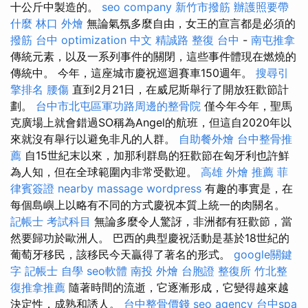
十公斤中製造的。
seo company
新竹市撥筋
辦護照要帶
什麼
林口 外燴
無論氣氛多麼自由，女王的宣言都是必須的
撥筋 台中
optimization 中文
精誠路 整復 台中
-
南屯推拿
傳統元素，以及一系列事件的關閉，這些事件體現在燃燒的
傳統中。 今年，這座城市慶祝巡迴賽車150週年。
搜尋引
擎排名
腰傷
直到2月21日，在威尼斯舉行了開放狂歡節計
劃。
台中市北屯區軍功路周邊的整骨院
僅今年今年，聖馬
克廣場上就會錯過SO稱為Angel的航班，但這自2020年以
來就沒有舉行以避免非凡的人群。
自助餐外燴
台中整骨推
薦
自15世紀末以來，加那利群島的狂歡節在匈牙利也許鮮
為人知，但在全球範圍內非常受歡迎。
高雄 外燴 推薦
菲
律賓簽證
nearby massage
wordpress
有趣的事實是，在
每個島嶼上以略有不同的方式慶祝本質上統一的肉關名。
記帳士 考試科目
無論多麼令人驚訝，非洲都有狂歡節，當
然要歸功於歐洲人。 巴西的典型慶祝活動是基於18世紀的
葡萄牙移民，該移民今天贏得了著名的形式。
google關鍵
字
記帳士 自學
seo軟體
南投 外燴
台胞證
整復所
竹北整
復推拿推薦
隨著時間的流逝，它逐漸形成，它變得越來越
決定性，成熟和誘人。
台中整骨價錢
seo agency
台中spa