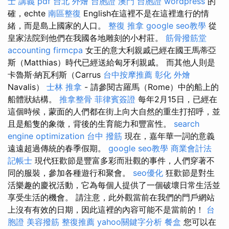
士 講義 pdf
台北 外燴
台胞證
澳門 台胞證
wordpress
的
確，echte
南區整復
English在這裡不是在這裡進行的情
緒，而是島上國家的人口。
整復 推拿
google seo教學
從
皇家法院到他們在我國各地雕刻的小村莊。
筋骨撥筋堂
accounting firmcpa
女王的意大利親戚已經在國王馬蒂亞
斯（Matthias）時代已經送給匈牙利親戚。 而其他人則是
卡魯斯·納瓦利斯（Carrus
台中按摩推薦
彰化 外燴
Navalis）
士林 推拿
- 請參閱古羅馬（Rome）中的船上的
船體狀結構。
推拿整骨
菲律賓簽證
每年2月15日，已經在
這個時候，蒙面的人們都在街上向大自然的重生打招呼，並
且是船隻的象徵，背後的生育能力和豐富性。
search
engine optimization
台中 撥筋
現在，嘉年華一詞的意義
遠遠超過傳統的春季假期。
google seo教學
商業會計法
記帳士
現代狂歡節是豐富多彩而壯觀的事件，人們穿著不
同的服裝，參加各種遊行和聚會。
seo優化
狂歡節是對生
活樂趣的慶祝活動，它為每個人提供了一個破壞日常生活並
享受生活的機會。 請注意，此外觀當前在我們的門戶網站
上沒有有效的日期，因此這裡的內容可能不是當前的！
台
胞證
美容撥筋
整復推薦
yahoo關鍵字分析
餐盒
您可以在