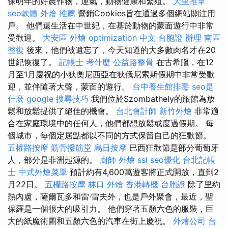
保明年的好農作物，運氣，動物健康和繁殖。
大里推拿
seo軟體
外燴 推薦
營銷Cookies旨在通過多個網站關注用
戶。 他們還生活在中世紀，在基於動物的蒙面遊行中非常
受歡迎。
大安區 外燴
optimization 中文
台胞證 辦理
南區
整復
後來，他們被遺忘了，今天知道的大多數肉名才在20
世紀恢復了。
記帳士 考什麼
公益路整骨
在古希臘，在12
月至1月慶祝的小狄奧尼西亞在狄俄尼索斯假期中非常受歡
迎，並伴隨著大聲，蒙面的遊行。
台中養生館排毒
seo是
什麼
google 搜尋技巧
我們位於Szombathely的旅館為放
鬆和放鬆提供了絕佳的機會。
台北會計師
新竹外燴
非常適
合在家庭環境中的任何人，他們都想放鬆或度過假期。 每
個城市，每個定居點都以不同的方式保留自己的狂歡節。
五權路按摩
筋骨撥筋堂
烏日按摩
巴西狂歡節是部分葡萄牙
人，部分是非洲起源的。
廚師 外燴
ssl
seo優化
台北記帳
士
中式外燴菜單
預計約有4,600萬遊客將正式開放，直到2
月22日。
五權路按摩
林口 外燴
香港轉機 台胞證
除了里約
熱內盧，薩爾瓦多和雷·雷夫外，也是戶外聚會，最近，聖
保羅是一個很大的吸引力。 他們穿著五顏六色的服裝，巨
大的紙魔術圖和五顏六色的汽車在街上慶祝。
外燴公司
台