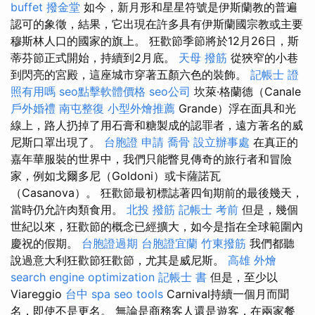
buffet
撥金堂
如今，新月形和星星符號是伊斯蘭教的普遍
認可的象徵，結果，它出現在許多具有伊斯蘭國宗教或主要
穆斯林人口的國家的旗上。 狂歡節季節將於12月26日，斯
蒂芬節正式開始，持續到2月底。
天母 撥筋
從狹窄的小巷
到閃亮的宮殿，這座城市穿著五顏六色的裝飾。
記帳士 證
照有用嗎
seo點擊軟體價格
seo公司
坎萊·格蘭德（Canale
戶外婚禮
南屯整復
小型外燴推薦
Grande）浮在面具和光
線上，路人扔掉了用石膏和糖製成的認罪者，遠方著名的威
尼斯口罩出現了。
台胞證 申請
喬骨
設立辦事處
在真正的
嘉年華服裝的世界中，我們只能瞥見傳奇的旅行者和冒險
家，例如戈爾多尼（Goldoni）或卡薩諾瓦
（Casanova）。 狂歡節最初標誌著四旬期前的最後幾天，
當時仍允許肉類食用。
北投 撥筋
記帳士 考前
但是，幾個
世紀以來，狂歡節的概念已經擴大，如今是指在全球範圍內
慶祝的假期。
台胞證過期
台胞證宜蘭
竹東撥筋
我們都聽
說過意大利狂歡節狂歡節，尤其是威尼斯。
高雄 外燴
search engine optimization
記帳士 書
但是，至少以
Viareggio
台中 spa
seo tools
Carnival持續一個月而聞
名，即使不是更名。 無論是商務客人還是遊客，在兩家餐