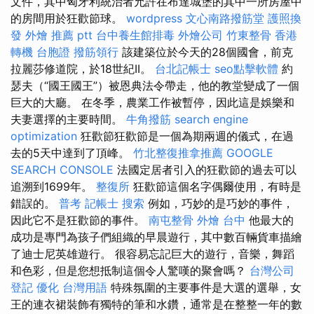
文件，其中匈牙利統治者允許在布達城堡的其中一所房屋中
的房間用於狂歡節球。
wordpress
文心南路撥筋堂
護照換
發
外燴 推薦 ptt
台中養生館排毒
外燴公司
竹東整骨
香港
轉機 台胞證
撥筋領行
該建築位於今天的28個國會，前克
拉麗莎修道院，於18世紀II。
台北記帳士
seo點擊軟體
約
瑟夫（“國王國王”）被恩典法令帶走，他的教堂變成了一個
巨大的大廳。 在冬季，農業工作被暫停，因此這是娛樂和
夫妻選擇的主要時間。
牛角撥筋
search engine
optimization
狂歡節狂歡節是一個為期兩週的儀式，在過
去的5天中達到了頂峰。
竹北整復推拿推薦
GOOGLE
SEARCH CONSOLE
法國定居者引入的狂歡節的過去可以
追溯到1699年。
整復所
狂歡節這個名字偶爾使用，有時是
錯誤的。
普考 記帳士
搜索
例如，巧妙的是巧妙的事件，
因此它不是狂歡節的事件。
南屯整骨
外燴 台中
他最大的
成功是專門為孩子們組織的早晨遊行，其中數百輛貨車描繪
了迪士尼英雄遊行。 很容易忘記巨大的遊行，音樂，舞蹈
和色彩，但是您想抵制這個令人驚嘆的聚會嗎？
台灣公司
登記
優化 台灣用語
特殊氛圍的主要事件是大選的選舉，女
王的連衣裙裝飾有獨特的筆和水鑽，通常是在整整一年的數