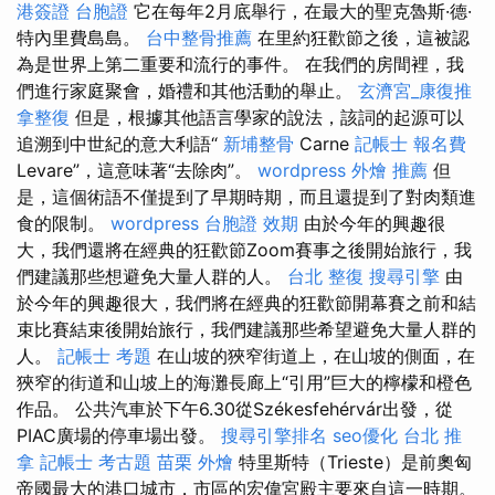
港簽證 台胞證
它在每年2月底舉行，在最大的聖克魯斯·德·
特內里費島島。
台中整骨推薦
在里約狂歡節之後，這被認
為是世界上第二重要和流行的事件。 在我們的房間裡，我
們進行家庭聚會，婚禮和其他活動的舉止。
玄濟宮_康復推
拿整復
但是，根據其他語言學家的說法，該詞的起源可以
追溯到中世紀的意大利語“
新埔整骨
Carne
記帳士 報名費
Levare”，這意味著“去除肉”。
wordpress
外燴 推薦
但
是，這個術語不僅提到了早期時期，而且還提到了對肉類進
食的限制。
wordpress
台胞證 效期
由於今年的興趣很
大，我們還將在經典的狂歡節Zoom賽事之後開始旅行，我
們建議那些想避免大量人群的人。
台北 整復
搜尋引擎
由
於今年的興趣很大，我們將在經典的狂歡節開幕賽之前和結
束比賽結束後開始旅行，我們建議那些希望避免大量人群的
人。
記帳士 考題
在山坡的狹窄街道上，在山坡的側面，在
狹窄的街道和山坡上的海灘長廊上“引用”巨大的檸檬和橙色
作品。 公共汽車於下午6.30從Székesfehérvár出發，從
PIAC廣場的停車場出發。
搜尋引擎排名
seo優化
台北 推
拿
記帳士 考古題
苗栗 外燴
特里斯特（Trieste）是前奧匈
帝國最大的港口城市，市區的宏偉宮殿主要來自這一時期。