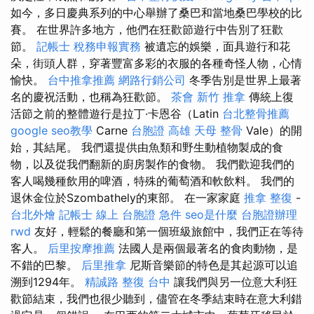
如今，多日慶典系列的中心舉辦了桑巴和當地桑巴學校的比
賽。 在世界許多地方，他們在狂歡節遊行中告別了狂歡
節。
記帳士 稅務申報實務
被遺忘的娛樂，面具遊行和花
朵，街頭人群，穿著豐富多彩的衣服的各種奇怪人物，心情
愉快。
台中推拿推薦
網路行銷公司
冬季告別是世界上最著
名的慶祝活動，也稱為狂歡節。
茶會
新竹 推拿
傳統上復
活節之前的整體遊行是拉丁·卡恩谷（Latin
台北整骨推薦
google seo教學
Carne
台胞證 高雄
天母 整骨
Vale）的開
始，其結尾。 我們還提供由魚類和野生動植物製成的食
物，以及從我們翻新的廚房製作的食物。 我們歡迎我們的
客人喝幾種飲用的啤酒，特殊的葡萄酒和軟飲料。 我們的
退休金位於Szombathely的東部。 在一家家庭
推拿 整復
-
台北外燴
記帳士 線上
台胞證 急件
seo是什麼
台胞證辦理
rwd
友好，輕鬆的餐廳和第一個班級旅館中，我們正在等待
客人。
后里按摩推薦
法國人是兩個最著名的食肉動物，是
不錯的巴黎。
后里推拿
尼斯音樂節的特色是其起源可以追
溯到1294年。
精誠路 整復 台中
讓我們與另一位意大利狂
歡節結束，我們也很少聽到，儘管在冬季結束時在意大利錯