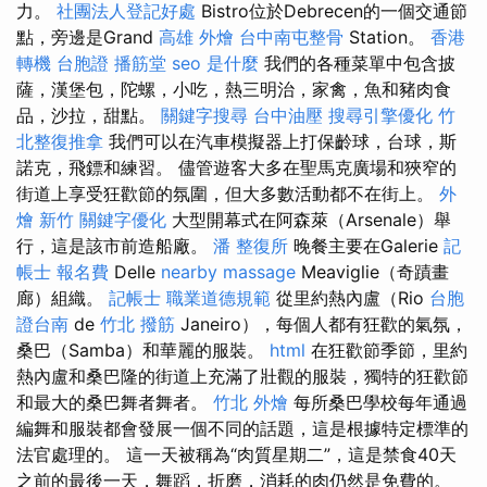
力。
社團法人登記好處
Bistro位於Debrecen的一個交通節
點，旁邊是Grand
高雄 外燴
台中南屯整骨
Station。
香港
轉機 台胞證
播筋堂
seo 是什麼
我們的各種菜單中包含披
薩，漢堡包，陀螺，小吃，熱三明治，家禽，魚和豬肉食
品，沙拉，甜點。
關鍵字搜尋
台中油壓
搜尋引擎優化
竹
北整復推拿
我們可以在汽車模擬器上打保齡球，台球，斯
諾克，飛鏢和練習。 儘管遊客大多在聖馬克廣場和狹窄的
街道上享受狂歡節的氛圍，但大多數活動都不在街上。
外
燴 新竹
關鍵字優化
大型開幕式在阿森萊（Arsenale）舉
行，這是該市前造船廠。
潘 整復所
晚餐主要在Galerie
記
帳士 報名費
Delle
nearby massage
Meaviglie（奇蹟畫
廊）組織。
記帳士 職業道德規範
從里約熱內盧（Rio
台胞
證台南
de
竹北 撥筋
Janeiro），每個人都有狂歡的氣氛，
桑巴（Samba）和華麗的服裝。
html
在狂歡節季節，里約
熱內盧和桑巴隆的街道上充滿了壯觀的服裝，獨特的狂歡節
和最大的桑巴舞者舞者。
竹北 外燴
每所桑巴學校每年通過
編舞和服裝都會發展一個不同的話題，這是根據特定標準的
法官處理的。 這一天被稱為“肉質星期二”，這是禁食40天
之前的最後一天，舞蹈，折磨，消耗的肉仍然是免費的。