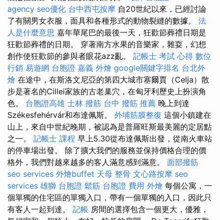
agency
seo優化
台中西屯按摩
自20世紀以來，已經討論
了有關男女衣服，面具和各種形式的動物裂縫的數據。
法
人是什麼意思
嘉年華尾巴的最後一天，狂歡節葬禮日期是
狂歡節葬禮的日期。 穿著南方水果的音樂家，雜耍，幻想
創作使狂歡節的參與者眼花azz亂。
記帳士 考試 心得
數位
行銷
易遊網 台胞證
嘉義 外燴
google關鍵字排名
台北外
燴
在途中，在斯洛文尼亞的第四大城市塞爾賈（Celja）散
步是著名的Cillei家族的古老巢穴，在匈牙利歷史上扮演角
色。
台胞證高雄
士林 撥筋
台中 撥筋 推薦
晚上到達
Székesfehérvár和布達佩斯。
外埔筋膜整復
這個小鎮建在
山上，來自中世紀晚期，被認為是普羅旺斯最美麗的定居點
之一。
記帳士 課程
早上5.30從布達佩斯出發，從南火車站
的停車場出發。 除了擴大我們的服務並保持價格合理的價
格外，我們對越來越多的客人滿意感到滿意。
面部撥筋
seo services
外燴buffet
天母 整骨
文心路按摩
seo
services
雄獅 台胞證
鬆筋
台胞證 費用
外燴
每個公寓，一
個單獨的住宅區的單獨入口，帶有一個單獨的入口，因此只
有客人一起到達。
記帳
房間的選擇包含一個更大，優雅，