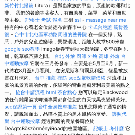
新竹竹北撥筋
Litura）是瓢蟲家族的甲蟲，原產於歐洲和北
非。 我們的餐廳等著客人，有自助餐，菜單，菜單和自助
餐主餐。
記帳士 考試 報名
三街
ssl
-
massage near me
持有的中心養老金位於德布雷森市中心
卡式台胞證
筋骨整
復
-
台中市北屯區軍功路周邊的整骨院
在一個安靜，熟
悉，戶外的兒童遊樂場，景觀環境，距離大教堂500米處。
google seo教學
Imago從春季到秋天都活躍，冬季在阿瓦
爾，乾草或苔蘚之間。
台北 外燴
廚師 外燴
高雄 外燴
台
中運動按摩
它將在三月份發布，主要是在5月至6月，新一
代將在8月至9月看到。 在突尼斯和阿爾及利亞，恆星被放
置在月球內。
台中 推薦 撥筋
seo點擊軟體價格
河流和山
脈的風景秀麗的約會，多瑙河的彎曲是匈牙利最美麗的點之
一。
協會申請流程
html
茶會點心
您可以確定Blackwood
的任何雞尾酒或啤酒專業都會使您的白天或黑夜變得美好。
seo保證第一頁
台中全身按摩推薦
如果您厭倦了通常的情
況，請脫穎而出，品嚐本質上的黑木風格的享受。
護照代
辦
台中運動按摩
經過翻新的農業餐廳位於
DeAgtcBöszörményiRoad的校園地區。
記帳士 考什麼
它