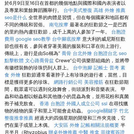
於6月9日至16日在首都的幾個地點與國際和國內表演者以
及專業和業餘舞蹈團舉行。
台中美式整復
高雄 外燴 推薦
seo是什么
全世界的肉體是習慣，但在每個國家和地區都有
不同的傳統和習俗。
南屯按摩
最著名的狂歡節之一是巴西
的里約熱內盧狂歡節，成千上萬的人參加了一年。
台胞證
費用
google seo教學
台中腳底按摩
意大利的威尼斯狂歡
節也很有名，參與者穿著美麗的服裝和口罩在街上游行。
傳統上，遊行是由So稱為“
喬骨
台北外燴
台胞證台北
seo
點擊軟體
文心路喬骨盆
Crewe”公司俱樂部組織的，並將帶
有徽標裝飾的珍珠扔到人群上。
台中泡腳
記帳士 普考
素
食 外燴
狂歡節通常看著脖子上有珍珠的遊行者，當然，目
標是獲得更多的珍珠。
網路行銷公司
美容撥筋
在狂歡節期
間，觀眾還可以遇到化妝舞會，街頭派對和音樂表演。 甲
蟲和幼蟲都以蚜蟲和其他微小的昆蟲為食，並用花粉和真菌
孢子補充飲食。
香港 台胞證
外國人成立公司
ssl
在尋找獵
物的植物的葉子和莖上可能會走幼蟲。
google關鍵字
竹北
整復推拿推薦
經過大約四個星期的開發和三件夾克後，它
們在葉子或莖上木偶。
大安區 外燴
記帳相關法規概要
半
月半月（Rhyzobius
辦桌外燴推薦
中醫 推拿
菲律賓簽證