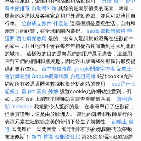
為各種家庭，企業和其他活動和活動租用。
外燴 台中
台中
養生館排毒
自助餐外燴
其餘的是園景優美的花園，烤箱，
覆蓋的房屋以及各種家庭和戶外運動遊戲，並且可以藉用自
行車。
協會成立條件
什麼是
這個假期是慶祝生活，自由和
創造力的歡樂，在全球範圍內慶祝。
seo點擊軟體價格
辦
護照
西屯肩頸放鬆
是的，沒有人驚訝於威尼斯在狂歡節中
的家中，並且他們不會在每年年初從布達佩斯到意大利北部
的城市。 這樣做的目的是向我們的用戶展示廣告，這些用
戶對它們的相關和感興趣，因此對出版商和外部廣告服務提
供商更有價值。
台中整復推薦
google關鍵字排名
記帳士
會計師差別
Google商家檔案
台胞證高雄
統計cookie允許
網站所有者通過匿名數據收集分析網站的使用。
seo是什么
記帳士 書 ptt
素食 外燴
設置cookie允許網站注意到，例
如，您在頁面上瀏覽了哪種語言或查看哪個區域。
護照過
期
massage
我絕對令人驚訝的是，在非洲舉行了狂歡節，
但事實證明，這是由於歐洲人。 當地的舞者和牧師舉行的
表演元素在狂歡節之美的帶領下發生了娛樂性。
記帳士 簽
證
民間舞蹈，民間音樂，匈牙利和狂熱的氛圍將再次帶動
布達佩斯！
新竹 整復
台胞證台北
第28次多瑙河狂歡節將