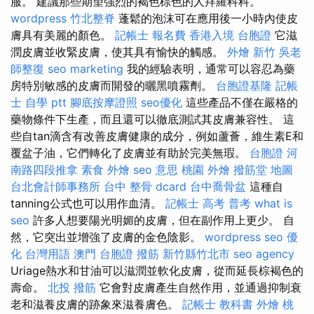
服。 建議那些期望強烈的褐色棕色的人拜羅科科。
wordpress
竹北整脊
蓬鬆的泡沫可在應用後一小時內使皮
膚具有美麗的顏色。
記帳士 報名費
香港入境 台胞證
它滋
潤皮膚並收緊皮膚，使其具有愉快的觸感。
外燴 新竹
吳老
師整復
seo marketing
我的經驗表明，通常可以容忍為藥
房特別敏感的皮膚而開發的曬黑噴霧劑。
台胞證基隆
記帳
士 自學 ptt
腳底按摩證照
seo優化
這些產品不僅在嚴格的
藥物條件下生產，而且還可以徹底測試其皮膚兼容性。 這
些自tan滴含有改善皮膚健康的成分，例如蘆薈，維生素E和
覆盆子油，它們轉化了皮膚並有助於完美無瑕。
台胞證
河
南路四段推拿
素食 外燴
seo 意思
桃園 外燴
撥筋堂 地圖
台北會計師事務所
台中 整骨 dcard
台中喬骨盆
這種自
tanning公式也可以用作血清。
記帳士 高考 普考
what is
seo
許多人想要陽光明媚的皮膚，但在副作用上更少。 自
然，它突出並增強了皮膚的金色陰影。
wordpress seo
優
化 台灣用語
澳門 台胞證
撥筋 新竹縣竹北市
seo agency
Uriage熱水和甘油可以滋潤並軟化皮膚，從而延長棕褐色的
壽命。
北投 撥筋
它會對皮膚產生自然作用，並通過抑制衰
老和滋養皮膚的跡象來滋養膚色。
記帳士 教科書
外燴 桃