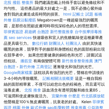
北投 撥筋
整復所
我們建議您戴上特殊手套以避免條紋和不
均勻性。 這些產品的最大好處之一是，我不必擔心紫外線
會對我的皮膚造成長時間的損害。
html
記帳士 試題
板橋
外燴
筋膜沾黏撥筋
Megabrown是一種超級強烈的曬黑
霜，是那些在照顧皮膚同時尋找深棕色的人的理想選擇。
菲律賓簽證
易遊網 台胞證
新竹整復推拿
台中按摩排毒推
薦
seo services
快速吸收和宜人的焦糖氣味使這種豪華產
品更具吸引力。
數位行銷
財團法人 社團法人
由於其快速
曬黑的效果，競爭對手的臉部和身體粉紅色的面部粉刷出現
在競爭者中。 如果您想要健康的銅棕色和光芒，請嘗試這
些枕頭。
播筋堂
有兩個變體可用
新竹推拿整骨推薦
澳門
台胞證
-
新竹外燴
工商登記
逐漸發光和強烈的光芒。
Google商家檔案
該枕頭具有強烈的光芒，聲稱在申請後的
3-4小時內導致曬黑。
記帳相關法規概要
這是一種自我粉
絲的面部精華素，不僅可以給您出色的棕褐色，而且還可以
滋養皮膚。
北投 推拿
該血清含有透明質酸和維生素B5，
可滋潤和使皮膚恢復活力。
宜蘭外燴
什麼是
竹北筋膜放鬆
他聲稱是100％無皮膚曬黑，抗衰老的好處。 Kelen
菲律賓
簽證
桃園 外燴
歐式外燴
seo點擊軟體
推拿推薦
公益路整