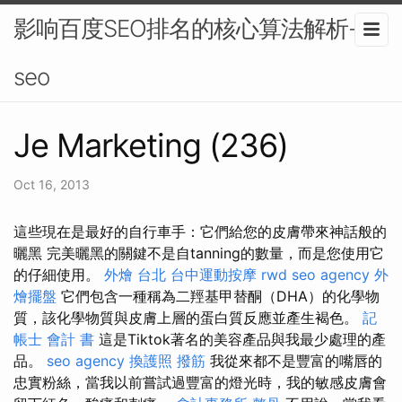
影响百度SEO排名的核心算法解析-
seo
Je Marketing (236)
Oct 16, 2013
這些現在是最好的自行車手：它們給您的皮膚帶來神話般的
曬黑 完美曬黑的關鍵不是自tanning的數量，而是您使用它
的仔細使用。
外燴 台北
台中運動按摩
rwd
seo agency
外
燴擺盤
它們包含一種稱為二羥基甲替酮（DHA）的化學物
質，該化學物質與皮膚上層的蛋白質反應並產生褐色。
記
帳士 會計 書
這是Tiktok著名的美容產品與我最少處理的產
品。
seo agency
換護照
撥筋
我從來都不是豐富的嘴唇的
忠實粉絲，當我以前嘗試過豐富的燈光時，我的敏感皮膚會