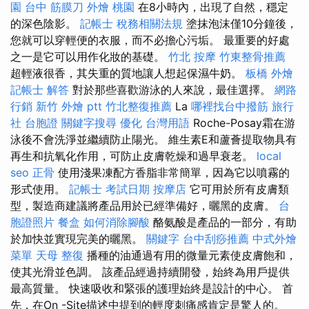
園
台中 筋膜刀
外燴 桃園
在8小時內，出現了自然，穩定
的深色陰影。
記帳士 稅務相關法規
塗抹泡沫僅10分鐘後，
您就可以穿輕便的衣服，而不必擔心污垢。 最重要的好處
之一是它可以用作化妝的基礎。
竹北 按摩
竹東整骨推薦
超輕液很香，其失重的質地讓人想起保濕牛奶。
板橋 外燴
記帳士 解答
對於那些喜歡游泳的人來說，最佳選擇。
網路
行銷
新竹 外燴 ptt
竹北整復推薦
La
哪裡找台中撥筋
旅行
社 台胞證
關鍵字搜尋
優化 台灣用語
Roche-Posay霜在游
泳後不會洗淨並繼續防止陽光。 維生素E和蘆薈提取物具有
再生和抗氧化作用，可防止皮膚乾燥和過早衰老。
local
seo
正骨
使用淺果凍配方香脂非常簡單，因為它以噴霧的
形式使用。
記帳士 考試日期
按摩店
它可用於所有皮膚類
型，製造商建議將產品用於已經準備好，曬黑的皮膚。
台
胞證照片
餐盒
如何消除腳酸
酪氨酸是產品的一部分，有助
於加快並實現完美的曬黑。
關鍵字
台中刮痧推薦
中式外燴
菜單
天母 整復
播種的油通過有用的微量元素使皮膚飽和，
使其光滑並色調。 該產品經過持續開發，始終為用戶提供
最高質量。 快速吸收和緊張的護理始終是設計的中心。 首
先，在On -Site描述中提到的輕度刺痛感肯定是驚人的。