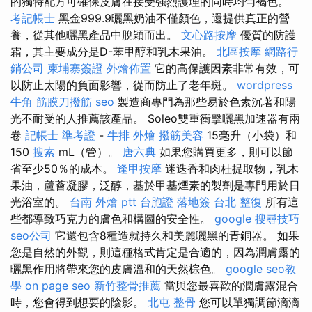
的獨特配方可確保皮膚在接受強烈護理的同時均勻褐色。
考記帳士
黑金999.9曬黑奶油不僅顏色，還提供真正的營
養，從其他曬黑產品中脫穎而出。
文心路按摩
優質的防護
霜，其主要成分是D-苯甲醇和乳木果油。
北區按摩
網路行
銷公司
柬埔寨簽證
外燴佈置
它的高保護因素非常有效，可
以防止太陽的負面影響，從而防止了老年斑。
wordpress
牛角 筋膜刀撥筋
seo
製造商專門為那些易於色素沉著和陽
光不耐受的人推薦該產品。 Soleo雙重衝擊曬黑加速器有兩
卷
記帳士 準考證
-
牛排 外燴
撥筋美容
15毫升（小袋）和
150
搜索
mL（管）。
唐六典
如果您購買更多，則可以節
省至少50％的成本。
逢甲按摩
迷迭香和肉桂提取物，乳木
果油，蘆薈凝膠，泛醇，基於甲基煙素的製劑是專門用於日
光浴室的。
台南 外燴 ptt
台胞證 落地簽
台北 整復
所有這
些都導致​​巧克力的膚色和構圖的安全性。
google 搜尋技巧
seo公司
它還包含8種造就持久和美麗曬黑的青銅器。 如果
您是自然的外觀，則這種格式肯定是合適的，因為潤膚露的
曬黑作用將帶來您的皮膚溫和的天然棕色。
google seo教
學
on page seo
新竹整骨推薦
當與您最喜歡的潤膚露混合
時，您會得到想要的陰影。
北屯 整骨
您可以單獨調節滴滴