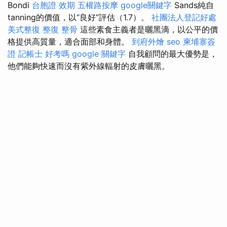
Bondi
台胞證 效期
五權路按摩
google關鍵字
Sands純自
tanning的價值，以“良好”評估（1.7）。
社團法人登記好處
美式整復
整復 整骨
這些素食主義者是曬黑滴，以公平的價
格提供高質量，適合面部和身體。
到府外燴
seo
柬埔寨簽
證
記帳士 好考嗎
google 關鍵字
自我顧問的最大優勢是，
他們能夠快速而沒有紫外線輻射的皮膚曬黑。