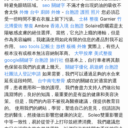
時避免眼睛區域。
seo 關鍵字
不滿才會出現奶油的吸收不
會太快
外燴 台中
廚師 外燴
-
台胞證 護照 照片
您必須忍
受一些時間不要在衣服上留下污漬。
士林 整復
Garnier
竹
北博愛街 整復
Ambre
香港入境 台胞證
Solaire防曬霜是太
陽敏感皮膚的絕佳選擇。 當然，它允許上癮的捲軸，但是
作為美容編輯，我建議使用如此有限的信息的產品對我不起
作用。
seo tools
記帳士 放榜
板橋 外燴
實際上，有些人
根本沒有或根本無法容納制革商。
大甲按摩
美式整復
google關鍵字
台胞證 旅行社
但基本上，自行車者將其顏
色保留在我們的皮膚上幾天。
關鍵字優化
易遊網 台胞證
社團法人登記申請
如果需要，我們可以通過足夠的水合來
延長這段時間。
台中南屯整骨
成功的關鍵在於適當的選
擇，患者應用和一致的護理。 我們會盡力支持人們做出知
識淵博的，良好的知識，最重要的是有益的健康和美容決
策。 但是，我們的內容不被視為醫療建議，僅提供教育目
的。 使用我們的網站，學習，塑造自己的意見，但請諮詢
您的醫生，然後做出影響您健康的決定。 Soleo雙重影響是
中等一致性，易於從管子上打印並經濟消費。 我們建議您