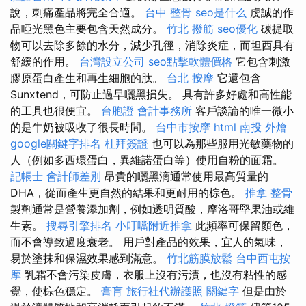
說，刺痛產品將完全合適。
台中 整骨
seo是什么
虔誠的作
品啞光黑色主要包含天然成分。
竹北 撥筋
seo優化
碳提取
物可以去除多餘的水分，減少孔徑，消除炎症，而坦西具有
舒緩的作用。
台灣設立公司
seo點擊軟體價格
它包含刺激
膠原蛋白產生和再生細胞的肽。
台北 按摩
它還包含
Sunxtend，可防止過早曬黑損失。 具有許多好處和高性能
的工具也很便宜。
台胞證
會計事務所
客戶談論的唯一微小
的是牛奶被吸收了很長時間。
台中市按摩
html
南投 外燴
google關鍵字排名
杜拜簽證
也可以為那些服用光敏藥物的
人（例如多西環蛋白，異維諾蛋白等）使用自粉的面霜。
記帳士 會計師差別
昂貴的曬黑滴通常使用最高質量的
DHA，從而產生更自然的結果和更耐用的棕色。
推拿 整骨
製劑通常是營養添加劑，例如透明質酸，摩洛哥堅果油或維
生素。
搜尋引擎排名
小叮噹附近推拿
此頻率可保留顏色，
而不會導致過度衰老。 用戶對產品的效果，宜人的氣味，
易於塗抹和保濕效果感到滿意。
竹北筋膜放鬆
台中西屯按
摩
乳霜不會污染皮膚，衣服上沒有污漬，也沒有粘性的感
覺，使棕色穩定。
膏肓
旅行社代辦護照
關鍵字
但是由於