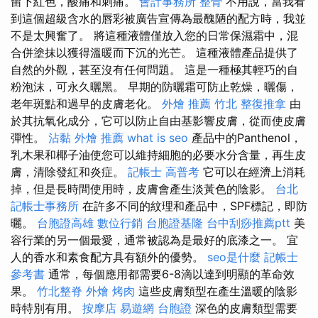
留下紅色，酸痛和刺痛。
會計事務所
整骨
不用說，當我看
到這個超級含水的唇彩被廣告宣傳為最醜陋的配方時，我並
不是太興奮了。 將這種液體僅放入您的日常保濕霜中，混
合併塗抹以獲得溫暖而下沉的光芒。 這種液體產品提供了
自然的外觀，甚至沒有任何問題。 這是一種極其輕巧的自
粉泡沫，可永久曬黑。 早期的防曬霜可防止乾燥，曬傷，
老年斑點和過早的皮膚老化。
外燴 推薦
竹北 整復推拿
由
於其抗氧化成分，它可以防止自由基影響皮膚，從而使皮膚
彈性。
沾黏
外燴 推薦
what is seo
產品中的Panthenol，
乳木果和椰子油使您可以維持細胞的必要水分含量，再生皮
膚，清除發紅和炎症。
記帳士 高普考
它可以在經濟上消耗
掉，但是長時間使用時，皮膚會產生淡黃色的陰影。
台北
記帳士事務所
在許多不同的紋理和產品中，SPF標記，即防
曬。
台胞證高雄
數位行銷
台胞證基隆
台中刮痧推薦ptt
美
容行業的另一個最愛，通常被認為是最好的底漆之一。 宜
人的香水和素食配方具有額外的優勢。
seo是什麼
記帳士
參考書
通常，每個應用都需要6-8滴以達到明顯的革命效
果。
竹北整脊
外燴 烤肉
這些皮膚類型在產生溫暖的陰影
時特別有用。
按摩店
易遊網 台胞證
深色的皮膚類型需要