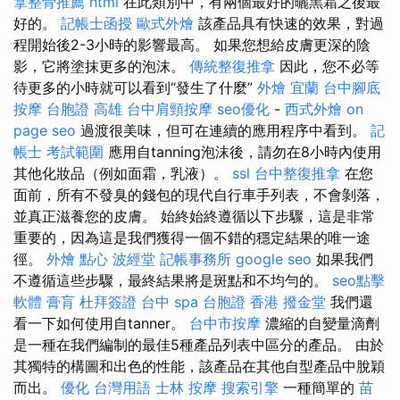
拿整骨推薦
html
在此類別中，有兩個最好的曬黑霜之後最
好的。
記帳士函授
歐式外燴
該產品具有快速的效果，對過
程開始後2-3小時的影響最高。 如果您想給皮膚更深的陰
影，它將塗抹更多的泡沫。
傳統整復推拿
因此，您不必等
待更多的小時就可以看到“發生了什麼”
外燴 宜蘭
台中腳底
按摩
台胞證 高雄
台中肩頸按摩
seo優化
-
西式外燴
on
page seo
過渡很美味，但可在連續的應用程序中看到。
記
帳士 考試範圍
應用自tanning泡沫後，請勿在8小時內使用
其他化妝品（例如面霜，乳液）。
ssl
台中整復推拿
在您
面前，所有不發臭的錢包的現代自行車手列表，不會剝落，
並真正滋養您的皮膚。 始終始終遵循以下步驟，這是非常
重要的，因為這是我們獲得一個不錯的穩定結果的唯一途
徑。
外燴 點心
波經堂
記帳事務所
google seo
如果我們
不遵循這些步驟，最終結果將是斑點和不均勻的。
seo點擊
軟體
膏肓
杜拜簽證
台中 spa
台胞證 香港
撥金堂
我們還
看一下如何使用自tanner。
台中市按摩
濃縮的自變量滴劑
是一種在我們編制的最佳5種產品列表中區分的產品。 由於
其獨特的構圖和出色的性能，該產品在其他自型產品中脫穎
而出。
優化 台灣用語
士林 按摩
搜索引擎
一種簡單的
苗