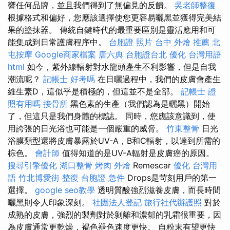
響任何品牌，並且我們得到了無偏見的反饋。
吳老師整復
根據格式和偏好，您應該選擇使您更容易曬黑並獲得完美結
果的塗抹器。 傳統自鍵時代的最重要區別是靈活應用和可
能集成到日常護膚程序中。
台胞證 照片
台中 外燴 推薦
北
屯按摩
Google商家檔案
唐六典
台胞證台北
優化 台灣用語
html
如今，紫外線輻射對水龍頭產生不利影響，但是自我
潮流呢？
記帳士 好考嗎
在日曬過程中，我們的皮膚會產生
維生素D，這似乎是積極的，但這並不是全部。
記帳士 證
照有用嗎
接骨所
黑色素的生產（我們認為是曬黑）開始
了，但這只是我們身體的標誌。 同時，您應該意識到，使
用誇張的日光浴也可能是一個嚴重的威脅。
竹東整骨
日光
浴膜類型還將皮膚暴露於UV-A，B和C輻射，以達到所需的
棕色。
會計師
值得知道的是UV-A輻射是皮膚癌的原因。
搜尋引擎優化
湖口整骨
烤肉 外燴
Remescar
優化 台灣用
語
竹北博愛街 整復
台胞證 急件
Drops是苛刻用戶的第一
選擇。
google seo教學
透明質酸強烈滋養皮膚，而長時間
曬黑則令人印象深刻。
社團法人登記
旅行社代辦護照
對於
成熟的皮膚，強烈的製劑對於剝離和濃郁的乳霜很重要，因
為皮膚通常更乾燥，褐色褪色速度更快。 自粉末有望更快