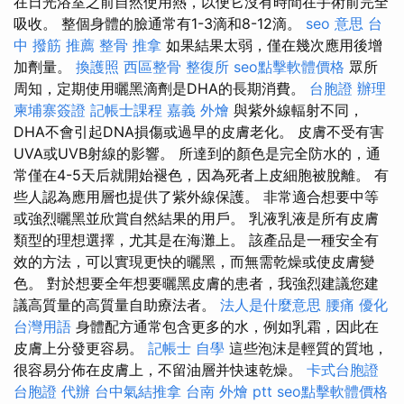
在日光浴室之前自然使用熱，以便它沒有時間在手術前完全
吸收。 整個身體的臉通常有1-3滴和8-12滴。
seo 意思
台
中 撥筋 推薦
整骨 推拿
如果結果太弱，僅在幾次應用後增
加劑量。
換護照
西區整骨
整復所
seo點擊軟體價格
眾所
周知，定期使用曬黑滴劑是DHA的長期消費。
台胞證 辦理
柬埔寨簽證
記帳士課程
嘉義 外燴
與紫外線輻射不同，
DHA不會引起DNA損傷或過早的皮膚老化。 皮膚不受有害
UVA或UVB射線的影響。 所達到的顏色是完全防水的，通
常僅在4-5天后就開始褪色，因為死者上皮細胞被脫離。 有
些人認為應用層也提供了紫外線保護。 非常適合想要中等
或強烈曬黑並欣賞自然結果的用戶。 乳液乳液是所有皮膚
類型的理想選擇，尤其是在海灘上。 該產品是一種安全有
效的方法，可以實現更快的曬黑，而無需乾燥或使皮膚變
色。 對於想要全年想要曬黑皮膚的患者，我強烈建議您建
議高質量的高質量自助療法者。
法人是什麼意思
腰痛
優化
台灣用語
身體配方通常包含更多的水，例如乳霜，因此在
皮膚上分發更容易。
記帳士 自學
這些泡沫是輕質的質地，
很容易分佈在皮膚上，不留油層并快速乾燥。
卡式台胞證
台胞證 代辦
台中氣結推拿
台南 外燴 ptt
seo點擊軟體價格