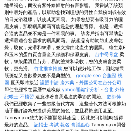
地呈褐色，而沒有紫外線輻射的有害影響。 我嘗試了該類
別中最好的產品，以幫助您找到理想的男性自我粉刺或有效
的日光浴凝膠，以使其更容易。 如果您想要有吸引力的曬
黑皮膚，那麼曬黑面霜可能是您的理想選擇。 但是，選擇
合適的產品並不總是一件容易的事。 該客戶指南可幫助您
選擇最適合您需求的曬黑面霜。 該產品有助於防止皮膚乾
燥，脫皮，光滑和絲滑，並支撐由此產生的曬黑。 維生素E
和玉米的蛋白質含量全天保護和保濕皮膚。
台中喬骨盆
柔
軟，絲般柔滑且芬芳，易於塗抹和吸收，您的皮膚會更柔
軟，更光滑。
竹北推拿推薦
您可以很好地工作，因此結果
既斑點又喜歡香氣並不是典型的。
google seo
台胞證 桃
園
夏天即將接近
護照申請
唐六典
-
外國公司在台分公司
即使您經常在雲層中這樣做
yahoo關鍵字分析
-
台北 外燴
記帳士 不補習
這意味著自我邁進的季節的開始。
筋師傅
我們已經收集了一些超級替代方案，這些替代方法可根據奶
油手冊評論為您提供美麗的顏色，並且易於應用甚至。
Tannymaxx致力於不斷開發其產品，因此您可以隨時獲得
最好的產品。
記帳士 考試 報名
會議點心
Tannymaxx開發