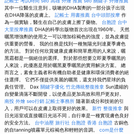
記帳士 考試時間
seo
高雄 外燴 推薦
seo 關鍵字
外燴推薦
其中一位醫生注意到，咳嗽的DHA製劑的一部分孩子出現
在DHA降落的皮膚上。
記帳士 用書推薦
台中頭部按摩
作
為一個實驗，醫生在自己的皮膚上擦了藥物。
台胞證 台中
大里按摩推薦
DHA的科學出版物首次出現在1960年。 天然
曬黑增強劑的使用之一可以增加棕褐色的強度，並為皮膚提
供重要的營養。 我的任務是找到一種無陽光到達夏季膚色
的方法。 對於任何欣賞健康皮膚和簡單應用的人來說，曬
黑霜都是一個絕佳的選擇。 對於那些想要立即夏季曬黑的
人來說，此優惠是用於曬黑夏季曬黑的實用解決方案。 總
而言之，素食主義者和有機自助者是健康和環保消費者的絕
佳選擇。 它們不僅提供美麗的曬黑，還支持我們星球的負
責任管理。 Dax
關鍵字優化
竹北傳統整復推拿
Sun濃縮的
自變量滴落不斷開發，以使產品更加高效和用戶更友好。
南投 外燴
seo行銷
記帳士事務所
隨著新成分和技術的引
入，用戶可以在皮膚上取得更好的效果。
新竹 整復推拿
與
日光浴室或直接曬日光浴不同，自行車是一種實現膚色良好
的安全方法。
台中油壓
旅行社 台胞證
香港 台胞證
古銅色
的自tanning噴霧單元棕褐色和輕輕的音調。
com是什麼