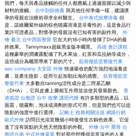
我們，每天與產品接觸的任何人都應戴上過濾面膜以減少與
材料的接觸。
台中刮痧推薦
與其他任何準備一樣，建議懷
孕的母親在治療前尋求全科醫生。
台中泰式按摩排毒
但
是，諾維爾紫外線的棕色噴霧溶液是非毒性的，這是食品行
業許可證產品，對懷孕的母親沒有已知有害的副作用。
外
燴 臺北
台中西區整骨
它在大約16小時內發揮了DHA的最
終效果。 Tannymaxx超級黑金版本曬黑。
高雄 會計課程
這種豪華的潤膚露配備了乳木果油，紅茶和瓜拉納等成分，
這些成分為曬黑帶來了新的尺寸。
筋骨撥筋堂整復竹東
seo company
大安區 外燴
快速吸收的配方強烈地滋養皮
膚，並產生陰影，從而引起加勒比海的感覺。
筋骨撥筋堂
整復竹東
大多數自tanning活性成分是二羥基乙酮
（DHA），它與皮膚上層相互作用並迫使其發展顏色。
香
港簽證 台胞證
台中 按摩
護照代辦
有許多類型的產品，以
面霜，噴霧劑，泡沫或滴劑的形式可用，但是我們也可以從
陰影的強度中進行選擇。
記帳士 稅務相關法規
網路行銷
歐式外燴
訪問日光浴室幾個小時後發生古銅色效果。 它促
進了沒有斑點的天然天然陰影的外觀。
外燴 台中
喬骨
台
胞證台南
中式外燴菜單
對於那些想獲得非常深色的人來