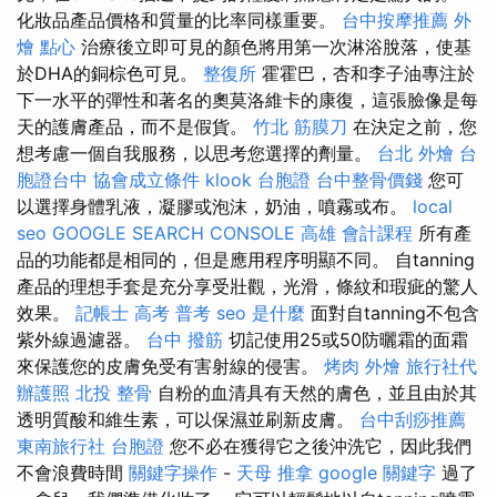
化妝品產品價格和質量的比率同樣重要。
台中按摩推薦
外
燴 點心
治療後立即可見的顏色將用第一次淋浴脫落，使基
於DHA的銅棕色可見。
整復所
霍霍巴，杏和李子油專注於
下一水平的彈性和著名的奧莫洛維卡的康復，這張臉像是每
天的護膚產品，而不是假貨。
竹北 筋膜刀
在決定之前，您
想考慮一個自我服務，以思考您選擇的劑量。
台北 外燴
台
胞證台中
協會成立條件
klook 台胞證
台中整骨價錢
您可
以選擇身體乳液，凝膠或泡沫，奶油，噴霧或布。
local
seo
GOOGLE SEARCH CONSOLE
高雄 會計課程
所有產
品的功能都是相同的，但是應用程序明顯不同。 自tanning
產品的理想手套是充分享受壯觀，光滑，條紋和瑕疵的驚人
效果。
記帳士 高考 普考
seo 是什麼
面對自tanning不包含
紫外線過濾器。
台中 撥筋
切記使用25或50防曬霜的面霜
來保護您的皮膚免受有害射線的侵害。
烤肉 外燴
旅行社代
辦護照
北投 整骨
自粉的血清具有天然的膚色，並且由於其
透明質酸和維生素，可以保濕並刷新皮膚。
台中刮痧推薦
東南旅行社 台胞證
您不必在獲得它之後沖洗它，因此我們
不會浪費時間
關鍵字操作
-
天母 推拿
google 關鍵字
過了