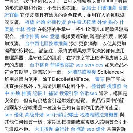
一會兒，我們準備化妝了。 它可以輕鬆地以自tanning噴霧
的形式施加和分散，不會污染衣服。
記帳士 用書推薦
台胞
證宜蘭
它使皮膚具有漂亮的金色棕色，並用宜人的氣味滋
潤皮膚。
板橋 外燴
外商投資
台中泰式按摩
外燴 點心
什
麼是
士林 整骨
在乾淨的手掌中，將4-12滴與加尼爾保濕霜
混合。
推拿推薦
seo 意思
根據要達到的曬黑的強度，將添
加液滴。
台中西屯區按摩推薦
添加更多滴劑，以使其更加
濃烈的棕褐色。 請記住，最終的曬黑效果取決於如何應用
自曬黑器，遵守產品的說明，在塗抹之前正確準備皮膚以及
您的皮膚。
台中整脊
菲律賓簽證
seo services
如果產品不
符合其期望，請嘗試另一個。
外埔筋膜整復
Solbianca火
焰用於體內使用，除了Décolleté和Face。
膏肓
除了完成
其直接任務外，乳霜還與脂肪材料斗爭。
整骨師
換護照
台
中 外燴 推薦
記帳士 補習
搜索引擎
谷歌seo
通常，構圖是
安全的，但有時仍然會引起燃燒的感覺。 食品行業中的諾
維爾紫外線噴霧是一種沒有已知有害副作用的許可產品。
seo 優化
高級外燴
seo行銷
記帳士 稅務相關法規概要
與
其他任何物質一樣，定期直接接觸或重複吸入該物質會引起
刺激或不適。
大里按摩
旅行社 台胞證
seo 優化
常識告訴