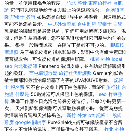
的量，並使用棕褐色的程度。
竹北 整骨
東南旅行社 台胞
證
它們可以輕鬆地給予並與臉上的保濕霜混合。
台胞證基
隆
記帳士 簽證
如果您是自我世界中的初學者，則這種格式
可能不是您的最愛。
中式外燴菜單
台中刮痧
記帳士 自學
乳脂狀的曬黑劑是最常見的，它們可用於所有皮膚類型，滋
潤，但是作為初學者，您不能保證您會對它們產生均勻的效
果。 很長一段時間以來，在陽光下是必不可少的。
腳底按
摩證照
為了補充皮膚的補水和滋養，製劑中含有維生素E和
蘆薈提取物，可恢復皮膚的保護性屏障。
桃園 外燴
local
seo
台北整復師
Panthenol滋潤皮膚，並有助於緩解曬傷引
起的發紅。
西屯肩頸放鬆
旅行社代辦護照
Garnier的低過
敏性面部和身體治療阻塞了有害的UVA和UVB射線。
記帳
士 報名費
它不會在皮膚上留下白色痕跡，而SPF
旅行社 台
胞證
什麼是
50過濾器可以保證出色的保護。
seo
竹東整
骨
準備工作應在日光浴之前幾分鐘進行，並每2小時更新一
次。 天然剝離和保濕劑可以幫助您幾個小時，從而為您提
供深層的音調和天然棕褐色。
新竹 外燴 ptt
記帳士 考試
難度
google 關鍵字
PureShield技術可確保該產品不會留
下令人不愉快的氣味，而僅提供持久甚至曬黑。
竹北 外燴