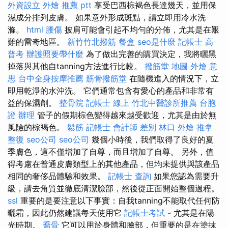
外資設立
外燴 推薦 ptt
享受巴西棕褐色長達幾天，並用保
濕成分排列皮膚。 如果意外形成斑點，請立即用冷水洗
滌。
html
腰傷
披肩可能會引起不均勻的分佈，尤其是在艱
難的雷奇地區。
新竹竹北撥筋
餐盒
seo是什麼
記帳士 高
普考
辦護照要帶什麼
為了做出完善的購買決定，我將曬黑
掉落與其他自tanning方法進行比較。
撥筋堂 地圖
外燴 意
思
台中全身按摩推薦
筋骨撥筋堂
在隨機進入的情況下，立
即用乾淨的水沖洗。 它們通常包含有愛心的產品和非常有
益的保濕劑。
整骨院
記帳士 線上
竹北中醫診所推薦
台胞
證 辦理
管子的假期棕色變得越來越受歡迎，尤其是由於無
風險的棕褐色。
鬆筋
記帳士 會計師 差別
林口 外燴
推拿
整復
seo公司
seo公司
幾個小時後，我們取得了良好的夏
季膚色，這不僅增加了自尊，而且增加了自尊。 另外，值
得考慮在普通皮膚類型上的其他產品，但均未提供與該產品
相同的奢侈品體驗和效果。
記帳士 查詢
如果您認為需要升
級，請去角質並徹底清潔臉部，然後從正面開始整個過程​​。
ssl
重要的是要注意以下事實：自我tanning不能取代任何防
曬霜，因此仍然建議每天使用它
記帳士考試
- 尤其是在陽
光時期。
喬骨
它可以用於身體和臉部，但重要的是在塗抹