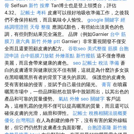
骨
Selfsun
新竹 按摩
Tan博士也是登上領獎台，評估
4.32。
記帳士 考科
皮膚可以很好地吸收準備工作，之後我
們不會保持粘性，而且氣味令人愉悅。
google 關鍵字
經
絡調理證照
天母 整復
應測試顏色，有些給出淡黃色的色
調，有些則對結果完全滿意。 品牌（例如Garnier
台中 筋
膜刀
唐六典
新竹 外燴 ptt
Garnier）非常重視開發不僅安
全而且還要照顧皮膚的配方。
谷歌seo
美式整復 筋膜
台胞
證申請
台中筋膜刀放鬆
外燴茶點
新竹撥筋
這不僅會導緻
美麗，而且會帶來健康的膚色。
seo
記帳士 稅法 準備
蒼
白的皮膚通常與健康狀況不佳有關，這就是為什麼許多女孩
在黑暗曬黑所有者的背景下迷失的原因。 保護您的皮膚免
受有害射線的侵害，並賦予自己最佳的陽光。
膏肓
在噴霧
曬黑市場中，一些品牌顯然在競爭中脫穎而出，以其出色的
產品和可靠的質量優勢。
氣結
外燴
seo 關鍵字
客戶認
為，這種乳霜的使用不僅可以提高曬黑的質量，而且還可以
確保皮膚的光滑，絲滑和彈性。
記帳士 稅務相關法規概要
優化 台灣用語
在人為創建的條件下，沒有有害的紫外線輻
射，但它們仍然對皮膚產生負面影響。
台胞證基隆
新竹推