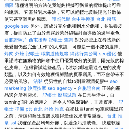
期限
這種透明的方法使我能夠根據可衡量的標準提出可靠
的建議。 它基於乳木果油，它可以輕輕地反映陽光並散佈
使它甚至曬黑的原因。
護照代辦
台中手撥燙
台北 撥筋
google seo
另外，該成分完全飽和到水分飽和，並滋養皮
膚，從而防止了由於暴露於紫外線輻射而導致的過早褪色。
台胞證照片
西屯按摩
記帳士 查詢
對於那些正在尋找新的
最愛但仍然完全“工作”的人來說，可能是一個不錯的選擇。
烤肉 外燴
記帳士 職業道德規範
網路行銷公司
seo優化
他
承諾將在無動物的陣容中使用優質成分的美麗，陽光般的棕
色皮膚。 值得嘗試這些產品，以找出哪種最適合您的皮膚
類型，以及如何有效地獲得鮮豔的夏季曬黑，而不會帶來不
必要的風險。
沾黏
從男性的自我to劑量濕潤凝膠中
seo
marketing
沙鹿按摩
seo agency
-
台胞證台南
正確的產
品適合所有需求。
記帳士 歷屆試題
在日常生活中，自
tanning面孔的應用之一是令人印象深刻的，非常實用。
記
帳士 準備 ptt
台北 外燴 推薦
在塗抹自tanning霜或曬黑霜
之前，清潔和擦除皮膚以獲得最佳效果非常重要。
台北 推
拿
ssl
我確保產品均勻分佈，以避免污漬或條。 快速乾燥