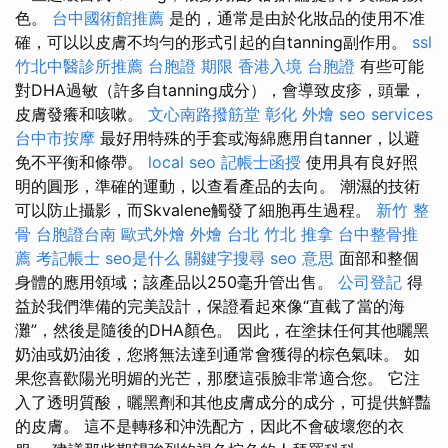
色。
台中國術館推薦
是的，通常是由於化妝品的使用不准
確，可以以皮膚不均勻的形式引起的自tanning副作用。
ssl
竹北中醫診所推薦
台胞證 期限
香港入境 台胞證
有些可能
對DHA過敏（許多自tanning成分），會導致皮疹，頭暈，
皮膚發癢和咳嗽。
文心南路撥筋堂
彰化 外燴
seo services
台中市按摩
最好用特殊的手套或海綿應用自tanner，以避
免不平衡和條帶。
local seo
記帳士函授
使用具有良好照
明的圓形，準確的運動，以查看產品的去向。 潮濕的技術
可以防止攝影，而Skvalene觸發了細胞再生過程。
新竹 整
骨
台胞證台南
歐式外燴
外燴 台北
竹北 推拿
台中整骨推
薦
考記帳士
seo是什么
關鍵字搜尋
seo 意思
面部和整個
身體的應用領域；該產品以250毫升管出售。
公司登記
得
益於我們準備的完美設計，保證看起來像“直截了當的海
灘”，然後是隨後的DHA顏色。 因此，在塗抹任何其他曬黑
奶油或奶油後，您將無法達到通常會獲得的棕色氣味。 如
果您喜歡陽光明媚的光芒，那麼這張臉非常適合您。 它注
入了透明質酸，曬黑劑和其他皮膚成分的成分，可提供鮮豔
的皮膚。 這不是轉移和沖洗配方，因此不會破壞您的衣