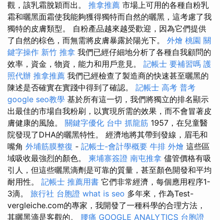
觀，該乳霜脫穎而出。
推拿推薦
市場上可用的各種自粉乳
霜和曬黑面霜使我能夠獲得獨特而自然的曬黑，這考慮了我
獨特的皮膚類型。 自粉產品越來越受歡迎，因為它們提供
了自然的棕色，而無需將皮膚暴露於陽光下。
外燴 桃園
關
鍵字操作
新竹 推拿
我們已經仔細地分析了各種自我顧問的
效率，資金，物資，能力和用戶意見。
記帳士 要補習嗎
護
照代辦
推拿推薦
我們已經檢查了製造商的快速甚至曬黑的
陳述是否確實在實踐中得到了確認。
記帳士 高考 普考
google seo教學
基於所有這一切，我們將獨立的排名顯示
出最佳的市場自我粉刷，以實現所需的效果，而不會冒著皮
膚健康的風險。
關鍵字優化
台中 抓龍筋
1957，在兒童醫
院發現了DHA的曬黑特性。 經濟地將其帶到發線，眉毛和
嘴角
外埔筋膜整復
-
記帳士-會計學概要
牛排 外燴
這些區
域吸收最強烈的顏色。
柬埔寨簽證
南屯推拿
儘管價格有吸
引人，但這些曬黑滴劑是可靠的質量，甚至顏色開發和平均
耐用性。
記帳士 推薦用書
它們非常經濟，每個應用程序1-
3滴。
旅行社 台胞證
what is seo
多年來，作為Test-
vergleiche.com的專家，我開發了一種科學的合理方法，
其曬黑滴是客觀的。
腰痛
GOOGLE ANALYTICS
台胞證