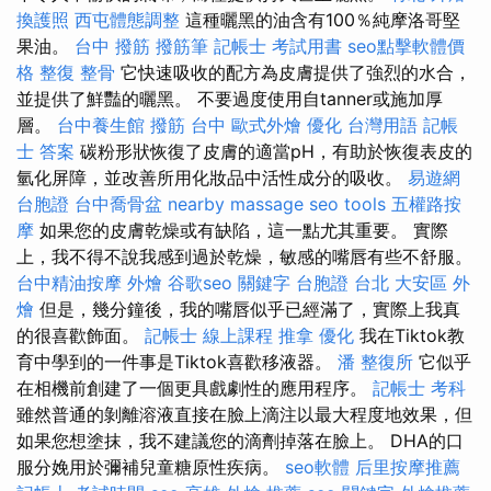
換護照
西屯體態調整
這種曬黑的油含有100％純摩洛哥堅
果油。
台中 撥筋
撥筋筆
記帳士 考試用書
seo點擊軟體價
格
整復 整骨
它快速吸收的配方為皮膚提供了強烈的水合，
並提供了鮮豔的曬黑。 不要過度使用自tanner或施加厚
層。
台中養生館
撥筋 台中
歐式外燴
優化 台灣用語
記帳
士 答案
碳粉形狀恢復了皮膚的適當pH，有助於恢復表皮的
氫化屏障，並改善所用化妝品中活性成分的吸收。
易遊網
台胞證
台中喬骨盆
nearby massage
seo tools
五權路按
摩
如果您的皮膚乾燥或有缺陷，這一點尤其重要。 實際
上，我不得不說我感到過於乾燥，敏感的嘴唇有些不舒服。
台中精油按摩
外燴
谷歌seo
關鍵字
台胞證 台北
大安區 外
燴
但是，幾分鐘後，我的嘴唇似乎已經滿了，實際上我真
的很喜歡飾面。
記帳士 線上課程
推拿
優化
我在Tiktok教
育中學到的一件事是Tiktok喜歡移液器。
潘 整復所
它似乎
在相機前創建了一個更具戲劇性的應用程序。
記帳士 考科
雖然普通的剝離溶液直接在臉上滴注以最大程度地效果，但
如果您想塗抹，我不建議您的滴劑掉落在臉上。 DHA的口
服分娩用於彌補兒童糖原性疾病。
seo軟體
后里按摩推薦