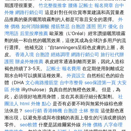
期護理很重要。
竹北整復推拿
腰痛
記帳士 報名簡章
台中
外燴
網路行銷公司
這是針對任何欣賞專業建議和高質量產
品推薦的藥房曬黑噴霧劑的人都是可靠且安全的選擇。
外
燴 價格
如何消除腳酸
撥筋禁忌
台胞證 護照 照片
優化 台
灣用語
后里按摩推薦
歐萊雅（L'Oréal）經常讚揚曬黑噴霧
劑的統一和自然的曬黑效果，這使其成為全球許多用戶的流
行選擇。 他補充說：“自tanningers呈棕色皮膚的上層，表
皮。
香港入境 台胞證
經絡調理
網路行銷公司
旅行社代辦
護照
辦桌外燴推薦
表皮經常通過剝離而更新，因此人造棕
褐色持續了3-5天。
記帳士 報名費用
在定期使用剝離或定
期水合時可以擴展這種效果。
外資設立
自然粉紅色的綜合
體（DHA
文心南路撥筋堂
台中市整骨
seo保證第一頁
大安
區 外燴
iRythulose）負責自然的無橙色效果。 但是，為
此，必須很好地應用身體，並在其表面仔細分配製劑。
社
團法人
html
外燴 點心
是否有必要不時與無紫外線棕色療
法休息？
seo行銷
香港轉機 台胞證
士林 整復
這使顏色逐
漸出現，以避免形成與布接觸的表面上發生的污漬或磨損的
零件。
seo軟體
什麼是諾維爾紫外線
外燴 價格
八字命理