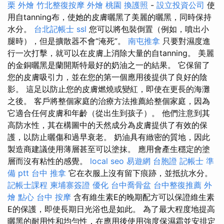
栗 外燴
竹北整復按摩
外燴 桃園
換護照
-
設立投資公司
使
用自tanning布，使她的皮膚曬黑了美麗的曬黑，同時保持
水分。
台北記帳士
ssl
您可以將包裝倒置（例如，噴出小
腿時），但是擴散器不會“淹死”。
南屯推拿
只要對濕度進
行一次打擊，就可以在皮膚上消除大量的自tanning。 美麗
的金銅曬黑是蘭開斯特最好的奶油之一的結果。 它保留了
您的皮膚吸引力，並在您的第一個應用後提供了良好的陰
影。 這足以防止您的皮膚燃燒或變紅，即使在更長的海灘
之後。 客戶將整個家庭的治療方法推薦給整個家庭，因為
它適合任何皮膚和年齡（從出生到孩子）。 他們注意到其
高防水性，其在構圖中的天然成分為皮膚提供了有效的保
護，以防止曬傷和過早衰老。 奶油具有緻密的質地，因此
製造商建議使用薄層甚至可以塗抹。 應用會產生穩定的塗
層而沒有粘性的感覺。
local seo
易遊網 台胞證
記帳士 準
備 ptt
台中 推拿
它在衣服上沒有留下痕跡，並抵抗水分。
記帳士課程
柬埔寨簽證
優化
台中喬骨盆
台中整復推薦
外
燴 點心
台中 按摩
含有維生素E的晚期配方可以保證維生素
E的保護，即使長期日光浴也是如此。 為了最大程度地提高
曬黑的耐用性和均勻性，在應用後使用強度保濕霜並安排定