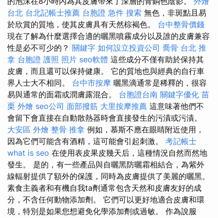
的泡沫在8小時內為其皮膚帶來了深層的青銅色陰影。
外燴
台北
台北記帳士推薦
台胞證 急件
搜索
無色，非斑點且易
於欣賞的質地，使其皮膚具有天然棕褐色。
台中整骨價錢
現在了解為什麼選擇合適的曬黑噴霧成分以及誰的皮膚兼容
性是必不可少的？
關鍵字
如何設立投資公司
喬骨
台北 推
拿
台胞證 護照 照片
seo軟體
這些成分不僅有助於保持其
皮膚，而且還可以保持健康。 它的質地也與經典的自行車
界人士大不相同。
台中市按摩
曬黑滴通常是稀釋的，很容
易與通常的面霜或潤膚露混合。
台胞證台南
關鍵字優化
苗
栗 外燴
seo公司
面部撥筋
大里按摩推薦
這意味著他們不
會留下會直接在自動散熱器時會直接發生的污漬或污漬。
大安區 外燴
整骨 推拿
例如，慕斯不應在眼睛附近使用，
因為它們可能含有酒精，這可能會引起刺激。
考記帳士
what is seo
在使用表皮果皮幾天后，這種情況自然而然地
發生。 是的，有一些產品與自曬黑防曬霜相結合，為紫外
線輻射提供了額外的保護，同時為皮膚提供了美麗的曬黑。
素食主義者和有機自我ta劑通常包含天然和皮膚友好的成
分，不含任何動物添加劑。 它們可以更好地適合皮膚和環
境，特別是如果您想避免化學添加劑或過敏。 作為說服