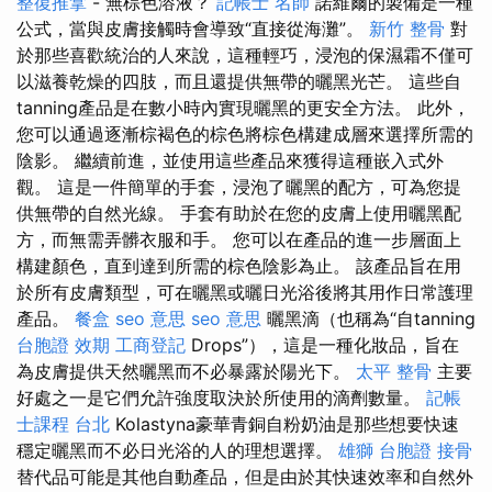
整復推拿
- 無棕色溶液？
記帳士 名師
諾維爾的製備是一種
公式，當與皮膚接觸時會導致“直接從海灘”。
新竹 整骨
對
於那些喜歡統治的人來說，這種輕巧，浸泡的保濕霜不僅可
以滋養乾燥的四肢，而且還提供無帶的曬黑光芒。 這些自
tanning產品是在數小時內實現曬黑的更安全方法。 此外，
您可以通過逐漸棕褐色的棕色將棕色構建成層來選擇所需的
陰影。 繼續前進，並使用這些產品來獲得這種嵌入式外
觀。 這是一件簡單的手套，浸泡了曬黑的配方，可為您提
供無帶的自然光線。 手套有助於在您的皮膚上使用曬黑配
方，而無需弄髒衣服和手。 您可以在產品的進一步層面上
構建顏色，直到達到所需的棕色陰影為止。 該產品旨在用
於所有皮膚類型，可在曬黑或曬日光浴後將其用作日常護理
產品。
餐盒
seo 意思
seo 意思
曬黑滴（也稱為“自tanning
台胞證 效期
工商登記
Drops”），這是一種化妝品，旨在
為皮膚提供天然曬黑而不必暴露於陽光下。
太平 整骨
主要
好處之一是它們允許強度取決於所使用的滴劑數量。
記帳
士課程 台北
Kolastyna豪華青銅自粉奶油是那些想要快速
穩定曬黑而不必日光浴的人的理想選擇。
雄獅 台胞證
接骨
替代品可能是其他自動產品，但是由於其快速效率和自然外