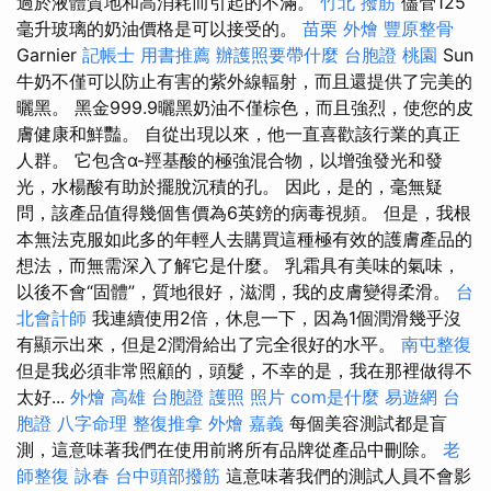
過於液體質地和高消耗而引起的不滿。
竹北 撥筋
儘管125
毫升玻璃的奶油價格是可以接受的。
苗栗 外燴
豐原整骨
Garnier
記帳士 用書推薦
辦護照要帶什麼
台胞證 桃園
Sun
牛奶不僅可以防止有害的紫外線輻射，而且還提供了完美的
曬黑。 黑金999.9曬黑奶油不僅棕色，而且強烈，使您的皮
膚健康和鮮豔。 自從出現以來，他一直喜歡該行業的真正
人群。 它包含α-羥基酸的極強混合物，以增強發光和發
光，水楊酸有助於擺脫沉積的孔。 因此，是的，毫無疑
問，該產品值得幾個售價為6英鎊的病毒視頻。 但是，我根
本無法克服如此多的年輕人去購買這種極有效的護膚產品的
想法，而無需深入了解它是什麼。 乳霜具有美味的氣味，
以後不會“固體”，質地很好，滋潤，我的皮膚變得柔滑。
台
北會計師
我連續使用2倍，休息一下，因為1個潤滑幾乎沒
有顯示出來，但是2潤滑給出了完全很好的水平。
南屯整復
但是我必須非常照顧的，頭髮，不幸的是，我在那裡做得不
太好...
外燴 高雄
台胞證 護照 照片
com是什麼
易遊網 台
胞證
八字命理 整復推拿
外燴 嘉義
每個美容測試都是盲
測，這意味著我們在使用前將所有品牌從產品中刪除。
老
師整復 詠春
台中頭部撥筋
這意味著我們的測試人員不會影