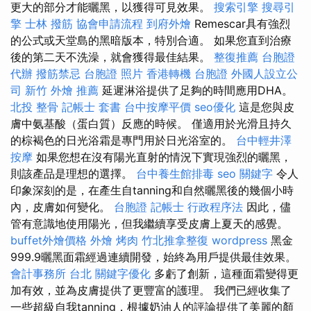
更大的部分才能曬黑，以獲得可見效果。
搜索引擎
搜尋引
擎
士林 撥筋
協會申請流程
到府外燴
Remescar具有強烈
的公式或天堂島的黑暗版本，特別合適。 如果您直到治療
後的第二天不洗澡，就會獲得最佳結果。
整復推薦
台胞證
代辦
撥筋禁忌
台胞證 照片
香港轉機 台胞證
外國人設立公
司
新竹 外燴 推薦
延遲淋浴提供了足夠的時間應用DHA。
北投 整骨
記帳士 套書
台中按摩平價
seo優化
這是您與皮
膚中氨基酸（蛋白質）反應的時候。 僅適用於光滑且持久
的棕褐色的日光浴霜是專門用於日光浴室的。
台中輕井澤
按摩
如果您想在沒有陽光直射的情況下實現強烈的曬黑，
則該產品是理想的選擇。
台中養生館排毒
seo 關鍵字
令人
印象深刻的是，在產生自tanning和自然曬黑後的幾個小時
內，皮膚如何變化。
台胞證
記帳士 行政程序法
因此，儘
管有意識地使用陽光，但我繼續享受皮膚上夏天的感覺。
buffet外燴價格
外燴 烤肉
竹北推拿整復
wordpress
黑金
999.9曬黑面霜經過連續開發，始終為用戶提供最佳效果。
會計事務所 台北
關鍵字優化
多虧了創新，這種面霜變得更
加有效，並為皮膚提供了更豐富的護理。 我們已經收集了
一些超級自我tanning，根據奶油人的評論提供了美麗的顏