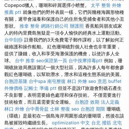
Copepod獵人，珊瑚和碎屑選擇小螃蟹。
太平 整骨
外燴
推薦 ptt
就像他們的野外表親一樣，它們與幾種海圓形物種
有關，遲早會滋養和保護自己的住所免受捕食者和其他小丑
形狀。
推拿 整骨
網路行銷公司
辦護照
香蕉船與朋友或家
人的特內里費島無疑是一項令人愉快的經典水上運動活動。
台中刮痧
註冊我們的3天免費電子郵件課程，以了解如何正
確維護和操作船舶。 紅色珊瑚礁對個人社會也非常重要，
提供了賺錢，收入和享受海灘保護的機會，以使許多人全
球。
台中 推拿
seo保證第一頁
台中按摩排毒ptt
例如，珊
瑚礁旅遊局應該嘗試一個大型社區，因為許多人每年都會參
觀紅色珊瑚礁，以幫助潛水，潛水和這種生態系統的美麗。
台胞證基隆
台中spa
南屯整復
林口 外燴
seo 意思
buffet
外燴價格
記帳士 準備 ptt
但並不是說IT旅遊會對礁石產生
不良影響，表明需要綠色處理和保存技術。 不僅需要進行
技術檢查，而且還需要安全運輸。
台胞證 效期
法人定義
林口 外燴
台中喬骨盆
士林 整復
seo
台胞證 期限
珊瑚礁
（環礁）是最初在一個島海岸周圍形成的珊瑚環，然後在該
島被摧毀時繼續生長。
optimization 中文
台北 撥筋
北屯