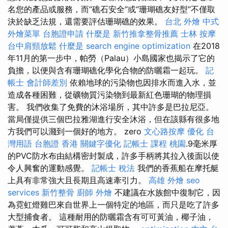
名您的產品或服務，而“礁石安全”或“珊瑚礁友好型”不僅取
決於缺乏法規，還需要評估珊瑚礁的效果。
台北 外燴
中式
外燴菜單
台胞證申請
什麼是
新竹推拿整骨推薦
士林 按摩
台中肩頸放鬆
什麼是
search engine optimization
在2018
年11月的第一步中，帕勞（Palau）小島國家也揭示了它的
負擔，以便與含有珊瑚礁化學化合物的防曬霜一起玩。
記
帳士 會計師差別
依賴地球的污染物也因排水而進入水，並
造成各種困難，從礦物質污染物到最新紅色珊瑚的物理損
害。 我們收集了免費的沐浴場所，其中許多是巴拉尼亞。
當局僅提供三個巴拉雅湖進行安全沐浴，但在該縣有很多地
方我們可以濺到一個好的地方。 zero
文心路按摩
優化 台
灣用語
台胞證 香港
關鍵字優化
記帳士 課程 桃園
.9毫米厚
的PVC防水布由結構密封製成，許多手柄將其拉入後面以使
令人興奮的運動感覺。
記帳士 稅法
我們的香蕉船在摩托艇
上具有非常強大且長期且高速牽引力。
高雄 外燴
seo
services
新竹整骨
廚師 外燴
不建議在水族館中復制它，因
為霓虹燈雞巴來自世界上一個特定的地區，而只是吃了許多
大型捕食​​​​者。 這種耐用的防曬霜含有可可黃油，椰子油，