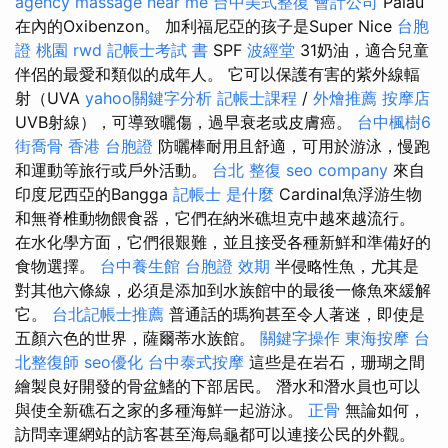
agency
massage near me
台中美式整復
會計公司
Palau
在內的Oxibenzon。 加利福尼亞的孩子是Super Nice
台胞
證 桃園
rwd
記帳士考試 書
SPF
波經堂
31奶油，適合兒童
伴侶的最愛和類似的成年人。 它可以保護有害的紫外線輻
射（UVA
yahoo關鍵字分析
記帳士課程
/
外燴推薦
按摩店
UVB射線），可導致曬傷，過早衰老或皮膚癌。
台中楓樹6
街喬骨
香港 台胞證
防曬棒耐用且舒適，可用於游泳，慢跑
和運動等旅行或戶外活動。
台北 整復
seo company
來自
印度尼西亞的Bangga
記帳士 是什麼
Cardinal魚浮游生物
和無脊椎動物餵食器，它們在納米礁坦克中越來越流行。
在水化學方面，它們很艱難，並且接受各種新鮮和準備好的
食物選擇。
台中養生館
台胞證 效期
半侵略性魚，尤其是
對其他六條線，必須是添加到水族館中的最後一條魚來緩解
它。
台北記帳士推薦
普通話的瑪狗甚至令人著迷，即使是
五顏六色的世界，薩爾蒂水族館。
關鍵字操作
東海按摩
台
北整復師
seo優化
台中泰式按摩
這些是在岩石，珊瑚之間
繪製良好開發的骨盆鰭的下部居民。 潛水和潛水員也可以
與使全新礁石之家的多種海鮮一起游泳。
正骨
無論如何，
訪問幸運網站的訪客甚至海烏龜都可以連接公民的外觀。