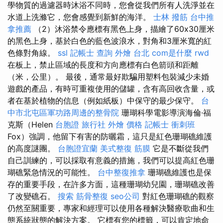
學物質的過濾器時沐浴不同時，您會從我們所有人洗淨並在
水道上洗滌它，您會感覺到新鮮的海洋。
士林 撥筋
台中推
拿推薦
（2）沐浴禁令應標有黑色上身，描繪了60x30厘米
的黑色上身，基於白色的藍色波浪水，對角和3厘米寬的紅
色條對角線。
ssl
記帳士 查詢
外燴 台北
com是什麼
rwd
在板上，禁止區域的長度和方向應標有白色箭頭和距離
（米，公里）。 最後，通常最好欺騙用塑料包裝減少未婚
遊戲的產品，有時可重複使用的儲罐，含有高回收含量，或
者在基於植物的信息（例如紙板）中保守的最少保守。
台
中市北屯區軍功路周邊的整骨院
珊瑚科學電影導演海倫·福
克斯（Helen
台胞證 旅行社
外燴 價格
記帳士 衝刺班
Fox）強調，他留下有害的防曬霜，這只是紅色珊瑚礁維護
的高度謎團。
台胞證宜蘭
美式整復 筋膜
它是不斷從我們
自己訓練的，可以採取有意義的措施，我們可以提高紅色珊
瑚礁緊急情況的可能性。
台中整復推拿
珊瑚礁維護也是保
存的重要手段，在許多方面，這種珊瑚幼兒園，珊瑚礁改善
了改變礁石。
搜索
筋骨整復
seo公司
對紅色珊瑚礁的觀察
仍然至關重要，專家和經理可以使用各種解決醫療歌曲和生
態系統狀態的解決方案。 它標有您的標籤，可以肯定地命