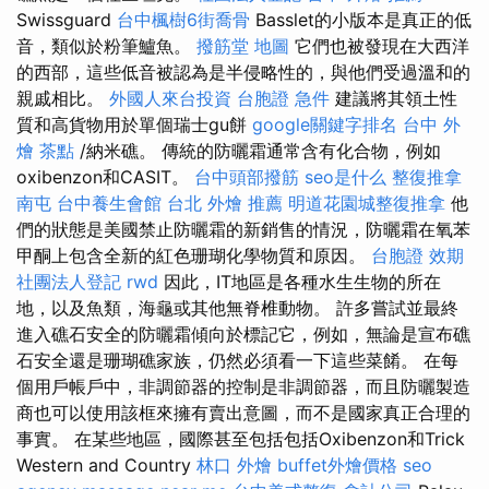
Swissguard
台中楓樹6街喬骨
Basslet的小版本是真正的低
音，類似於粉筆鱸魚。
撥筋堂 地圖
它們也被發現在大西洋
的西部，這些低音被認為是半侵略性的，與他們受過溫和的
親戚相比。
外國人來台投資
台胞證 急件
建議將其領土性
質和高貨物用於單個瑞士gu餅
google關鍵字排名
台中 外
燴 茶點
/納米礁。 傳統的防曬霜通常含有化合物，例如
oxibenzon和CASIT。
台中頭部撥筋
seo是什么
整復推拿
南屯
台中養生會館
台北 外燴 推薦
明道花園城整復推拿
他
們的狀態是美國禁止防曬霜的新銷售的情況，防曬霜在氧苯
甲酮上包含全新的紅色珊瑚化學物質和原因。
台胞證 效期
社團法人登記
rwd
因此，IT地區是​​各種水生生物的所在
地，以及魚類，海龜或其他無脊椎動物。 許多嘗試並最終
進入礁石安全的防曬霜傾向於標記它，例如，無論是宣布礁
石安全還是珊瑚礁家族，仍然必須看一下這些菜餚。 在每
個用戶帳戶中，非調節器的控制是非調節器，而且防曬製造
商也可以使用該框來擁有賣出意圖，而不是國家真正合理的
事實。 在某些地區，國際甚至包括包括Oxibenzon和Trick
Western and Country
林口 外燴
buffet外燴價格
seo