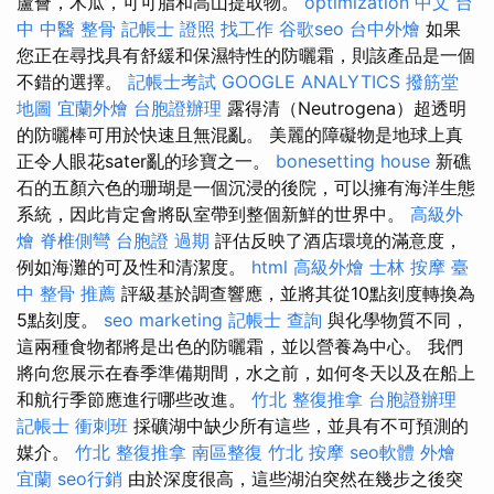
蘆薈，木瓜，可可脂和高山提取物。
optimization 中文
台
中 中醫 整骨
記帳士 證照 找工作
谷歌seo
台中外燴
如果
您正在尋找具有舒緩和保濕特性的防曬霜，則該產品是一個
不錯的選擇。
記帳士考試
GOOGLE ANALYTICS
撥筋堂
地圖
宜蘭外燴
台胞證辦理
露得清（Neutrogena）超透明
的防曬棒可用於快速且無混亂。 美麗的障礙物是地球上真
正令人眼花sater亂的珍寶之一。
bonesetting house
新礁
石的五顏六色的珊瑚是一個沉浸的後院，可以擁有海洋生態
系統，因此肯定會將臥室帶到整個新鮮的世界中。
高級外
燴
脊椎側彎
台胞證 過期
評估反映了酒店環境的滿意度，
例如海灘的可及性和清潔度。
html
高級外燴
士林 按摩
臺
中 整骨 推薦
評級基於調查響應，並將其從10點刻度轉換為
5點刻度。
seo marketing
記帳士 查詢
與化學物質不同，
這兩種食物都將是出色的防曬霜，並以營養為中心。 我們
將向您展示在春季準備期間，水之前，如何冬天以及在船上
和航行季節應進行哪些改進。
竹北 整復推拿
台胞證辦理
記帳士 衝刺班
採礦湖中缺少所有這些，並具有不可預測的
媒介。
竹北 整復推拿
南區整復
竹北 按摩
seo軟體
外燴
宜蘭
seo行銷
由於深度很高，這些湖泊突然在幾步之後突