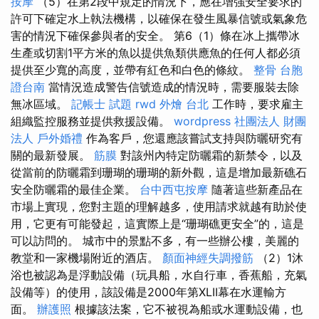
按摩
（5）在第2段中規定的情況下，應在增強安全要求的
許可下確定水上執法機構，以確保在發生風暴信號或氣象危
害的情況下確保參與者的安全。 第6（1）條在冰上攜帶冰
生產或切割1平方米的魚以提供魚類供應魚的任何人都必須
提供至少寬的高度，並帶有紅色和白色的條紋。
整骨
台胞
證台南
當情況造成警告信號造成的情況時，需要服裝去除
無冰區域。
記帳士 試題
rwd
外燴 台北
工作時，要求雇主
組織監控服務並提供救援設備。
wordpress
社團法人 財團
法人
戶外婚禮
作為客戶，您還應該嘗試支持與防曬研究有
關的最新發展。
筋膜
對該州內特定防曬霜的新禁令，以及
從當前的防曬霜到珊瑚的珊瑚的新外觀，這是增加最新礁石
安全防曬霜的最佳企業。
台中西屯按摩
隨著這些新產品在
市場上實現，您對主題的理解越多，使用請求就越有助於使
用，它更有可能發起，這實際上是“珊瑚礁更安全”的，這是
可以訪問的。 城市中的景點不多，有一些辦公樓，美麗的
教堂和一家機場附近的酒店。
顏面神經失調撥筋
（2）1沐
浴也被認為是浮動設備（玩具船，水自行車，香蕉船，充氣
設備等）的使用，該設備是2000年第XLII幕在水運輸方
面。
辦護照
根據該法案，它不被視為船或水運動設備，也