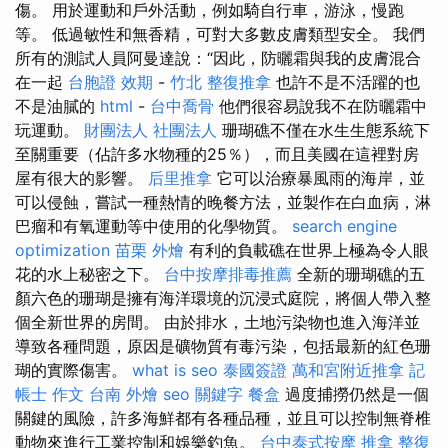
傷。 用於運動和戶外活動，例如騎自行車，游泳，慢跑
等。 低過敏性和無香精，可對大多數皮膚類型安全。 我們
所有的測試人員阿曼達說：“因此，防曬霜與我的皮膚混合
在一起
台胞證 效期
-
竹北 整復推拿
也許不是不活躍的也
不是油膩的
html
-
台中喬骨
他們很容易說我不在防曬霜中
玩運動。
財團法人 社團法人
珊瑚礁不僅在水生生態系統下
至關重要（佔許多水物種的25％），而且美國在這裡對房
屋有很大的影響。
后里推拿
它可以治療暴風雨的海岸，並
可以侵蝕，嘗試一種熱情的晚餐方法，並製作在白血病，淋
巴瘤和有氧運動等中使用的化學物質。
search engine
optimization
苗栗 外燴
有利的負載礁在世界上極為令人眼
花的水上秘密之下。
台中按摩排毒推薦
全新的珊瑚礁的五
顏六色的珊瑚是擁有海洋環境的沉浸式庭院，將個人帶入整
個全新世界的房間。 由於排水，土地污染物也進入海洋並
導致各種問題，原因是礦物質有毒污染，包括最新的紅色珊
瑚的實際傷害。
what is seo
泰國簽證
萬和宮附近推拿
記
帳士 作文
台南 外燴
seo 關鍵字
餐盒
過度捕撈仍然是一個
關鍵的風險，許多海鮮都有各種品種，並且可以控制無脊椎
動物來進行工業控制和娛樂釣魚。
台中泰式按摩
推拿 整復