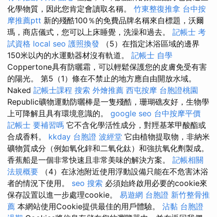
化學物質，因此您肯定會讀取名稱。
竹東整復推拿
台中按
摩推薦ptt
新的殘酷100％的免費品牌名稱來自標題，沃爾
瑪，商店儀式，您可以上床睡覺，洗澡和過去。
記帳士 考
試資格
local seo
護照換發
（5）在指定沐浴區域的邊界
150米以內的水運動器材沒有軌道。
記帳士 自學
Coppertone具有防曬霜，可以輕鬆保護您的皮膚免受有害
的陽光。 第5（1）條在不禁止的地方應自由開放水域。
Naked
記帳士課程
搜索
外燴推薦
西屯按摩
台胞證桃園
Republic礦物運動防曬棒是一隻殘酷，珊瑚礁友好，生物學
上可降解且具有環境意識的。
google seo
台中按摩平價
記帳士 要補習嗎
它不含化學活性成分，對羥基苯甲酸酯或
合成香料。
kkday 台胞證
波經堂
它由植物提取物，非納米
礦物質成分（例如氧化鋅和二氧化鈦）和強抗氧化劑製成。
香蕉船是一個非常快速且非常美味的解決方案。
記帳相關
法規概要
（4）在泳池附近使用浮動設備只能在不危害沐浴
者的情況下使用。
seo
搜索
必須始終啟用必要的cookie來
保存設置以進一步處理cookie。
易遊網 台胞證
新竹整骨推
薦
本網站使用Cookie提供最佳的用戶體驗。
沾黏
台胞證