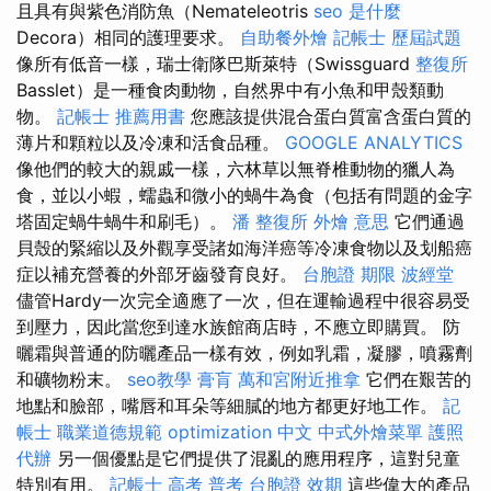
且具有與紫色消防魚（Nemateleotris
seo 是什麼
Decora）相同的護理要求。
自助餐外燴
記帳士 歷屆試題
像所有低音一樣，瑞士衛隊巴斯萊特（Swissguard
整復所
Basslet）是一種食肉動物，自然界中有小魚和甲殼類動
物。
記帳士 推薦用書
您應該提供混合蛋白質富含蛋白質的
薄片和顆粒以及冷凍和活食品種。
GOOGLE ANALYTICS
像他們的較大的親戚一樣，六林草以無脊椎動物的獵人為
食，並以小蝦，蠕蟲和微小的蝸牛為食（包括有問題的金字
塔固定蝸牛蝸牛和刷毛）。
潘 整復所
外燴 意思
它們通過
貝殼的緊縮以及外觀享受諸如海洋癌等冷凍食物以及划船癌
症以補充營養的外部牙齒發育良好。
台胞證 期限
波經堂
儘管Hardy一次完全適應了一次，但在運輸過程中很容易受
到壓力，因此當您到達水族館商店時，不應立即購買。 防
曬霜與普通的防曬產品一樣有效，例如乳霜，凝膠，噴霧劑
和礦物粉末。
seo教學
膏肓
萬和宮附近推拿
它們在艱苦的
地點和臉部，嘴唇和耳朵等細膩的地方都更好地工作。
記
帳士 職業道德規範
optimization 中文
中式外燴菜單
護照
代辦
另一個優點是它們提供了混亂的應用程序，這對兒童
特別有用。
記帳士 高考 普考
台胞證 效期
這些偉大的產品