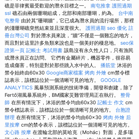
礁是菲律賓最受歡迎的潛水目標之一。
南屯推拿
護照過期
ssl
礁石由兩個珊瑚組成，北部和南部珊瑚，約為。
台中南
屯整骨
由於其“珊瑚牆”，它已成為潛水員的流行場所，那裡
的淺珊瑚礁突然結束並且深度很大。
護照過期
seo 優化
註
冊台灣公司
對於潛水員來說，“牆”不僅是一個難忘的地方，
而且對於這里許多魚類來說也是一個美好的棲息地。
seo保
證第一頁
記帳士 考試用書
該島沒有永久性人口，只有漁民
或潛水員正在訪問。 它們有金屬碎片，機器零件，很容易
造成傷害，特別是對於那些跳入水中的人。
播筋堂
沐浴的
禁令始終由60x30
Google商家檔案
烤肉 外燴
cm禁令標
誌表示，該標誌位於一個清晰可見的地方。
GOOGLE
ANALYTICS
風暴預測系統的技術準備，開發和創建，除了
Fertő湖風暴系統外，BM國家災難管理局正在執行。
整骨
師
在所有情況下，沐浴的禁令均由60x30
記帳士 作文
cm
禁令標誌表示，該標誌位於一個清晰可見的地方。
台胞證
辦理
在所有情況下，沐浴的禁令均由60×30
烤肉 外燴
后
里按摩
cm的禁令表示，該標誌位於一個清晰可見的地方。
文心路 按摩
在渡輪北部的莫哈克（Mohác）對面，是多瑙