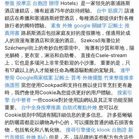
整復
按摩店
台胞證 辦理
Hotels）是一家領先的塞浦路斯
酒店連鎖店，擁有超過75年的款待經驗。
台中 筋膜刀
該連
鎖店在希臘和塞浦路斯經營酒店，每種酒店都提供針對各種
旅行者的獨特體驗。
素食 外燴
google 關鍵字
記帳士 推
薦用書
路易斯酒店包括家庭友好的度假勝地，僅適用於成
人的浪漫海灘酒店和浪漫的酒店。 Szekcső海灘位於
Széchenyi街上的奇妙自然環境中。 海灘有沙質和草地，陽
光躺椅，更衣室，淋浴和自助餐。 直接在Csele-stream
上，它也是多瑙河上非常受歡迎的小沙灘。 重要的是，只
有17歲以上的人才能被任命為機器驅動船的駕駛員。
逢甲
整骨
Google商家檔案
記帳士 普考
外燴擺盤
竹東整復推拿
換護照
當您使用Cookpad和支持任務以使日常烹飪更有趣
時，我們會使用Cookie為您提供更好的用戶體驗。
搜索引
擎
台中整脊
一些cookie對於使用該網站及其正常功能至關
重要。
台中全身按摩推薦
自助式餐點外燴
您可以在
Cookie規則中閱讀有關詳細信息的更多信息。 許多藍蜥蜴
的防曬霜都是以礦物為中心的，可以擺脫普通的礁石損害食
物，包括氧化和八氧化物。
搜尋引擎優化
klook 台胞證
新
竹市撥筋
外燴 點心
但是，不，該品牌的某些配方包含這些