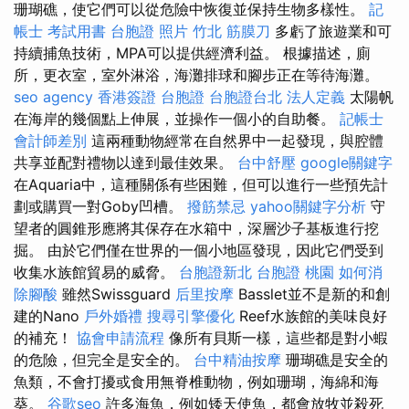
珊瑚礁，使它們可以從危險中恢復並保持生物多樣性。
記
帳士 考試用書
台胞證 照片
竹北 筋膜刀
多虧了旅遊業和可
持續捕魚技術，MPA可以提供經濟利益。 根據描述，廁
所，更衣室，室外淋浴，海灘排球和腳步正在等待海灘。
seo agency
香港簽證 台胞證
台胞證台北
法人定義
太陽帆
在海岸的幾個點上伸展，並操作一個小的自助餐。
記帳士
會計師差別
這兩種動物經常在自然界中一起發現，與腔體
共享並配對禮物以達到最佳效果。
台中舒壓
google關鍵字
在Aquaria中，這種關係有些困難，但可以進行一些預先計
劃或購買一對Goby凹槽。
撥筋禁忌
yahoo關鍵字分析
守
望者的圓錐形應將其保存在水箱中，深層沙子基板進行挖
掘。 由於它們僅在世界的一個小地區發現，因此它們受到
收集水族館貿易的威脅。
台胞證新北
台胞證 桃園
如何消
除腳酸
雖然Swissguard
后里按摩
Basslet並不是新的和創
建的Nano
戶外婚禮
搜尋引擎優化
Reef水族館的美味良好
的補充！
協會申請流程
像所有貝斯一樣，這些都是對小蝦
的危險，但完全是安全的。
台中精油按摩
珊瑚礁是安全的
魚類，不會打擾或食用無脊椎動物，例如珊瑚，海綿和海
葵。
谷歌seo
許多海魚，例如矮天使魚，都會放牧並殺死