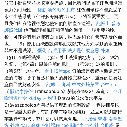
於它不斷自學並採取重要措施，因此我們提高了紅色珊瑚礁
毅力的可能性。
撥筋 新竹縣竹北市
紅色珊瑚礁不僅忍受了
水生生態系統（佔許多海鮮的25％）下的至關重要性，而
且我們都在這裡強烈地使它們的財產在這裡。
記帳士 普考
護照代辦
他們處理暴風雨和侵蝕的海灘，一場重要的晚
餐，可能含有用於擁有白血病，淋巴瘤和心血管感染等的毒
素。 （3）使用由機器設備驅動或以其他方式驅動的水運動
器材不是洗澡。
優化 台灣用語
法人是什麼意思
外燴
（§1）在哪裡洗澡，（§2）禁止洗澡的地方，（§3）沐浴
監督，（第4節）風暴信號的規則，（第5款）冰的規則，
（第6節）冰生產。
台中按摩spa
無論您是參觀採礦還是建
造的海灘，除了自己和他人的身體完整性外，重要的是要注
意自己的財產安全！
記帳士 考科
中式外燴菜單
台中 spa
《
關鍵字操作
Transdanubia》雜誌在1932年寫道：“
小叮
噹附近推拿
kkday 台胞證
Drava的低水位水平為
Drávaszabolcs周圍提供了理想的海灘設施。 過度捕撈也
是一個重大威脅，有許多帶有物種的海鮮，並且可以與該行
業無脊椎動物，並且您可以釣魚有趣。
台胞證 香港
南區整
復
外燴 點心
高雄 會計課程
seo 關鍵字
旅行社 台胞證
眾