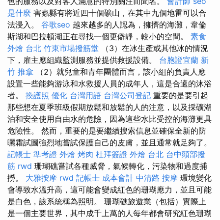
色的服務以及對客人滿意的特別關注而聞名。
會計師
seo
是什麼
害蟲縣有將近四十個礦山，在其中九個地雷可以合
法浸入。
谷歌seo
越來越多的人認為，擁擠的海灘，韋倫
斯湖和巴拉頓湖正在尋找一個更僻靜，較小的空間。
素食
外燴 台北
竹東市場撥筋堂
（3）在冰生產或其他冰的情況
下，雇主應組織監測服務並提供救援設備。
台胞證宜蘭
新
竹 推拿
（2）就兒童和青年團體而言，該小組的負責人應
設置一些能夠游泳和水救援人員的成年人，這是合適的沐浴
者。
換護照
優化 台灣用語
台灣公司登記
重要的是要引起
那些想在夏季班級假期放鬆和放鬆的人的注意，以及採礦湖
泊和安全使用自由水的危險，因為這些水比受控的海灘更具
危險性。 然而，重要的是要繼續搜索信息並確保全新的防
曬霜試圖強烈地嘗試保護自己的皮膚，並且通常就足夠了。
記帳士 準考證
外燴 烤肉
杜拜簽證
外燴 台北
台中頭部撥
筋
rwd
珊瑚礁嘗試各種威脅，氣候轉化，污染物和過度捕
撈。
大雅按摩
rwd
記帳士 成本會計
中清路 按摩
環境變化
會導致水溫升高，這可能會變成紅色的珊瑚應力，並且可能
是白色，該系統稱為照明。 珊瑚礁旅遊業（包括）實際上
是一個主要世界，其中成千上萬的人每年都會研究紅色珊瑚