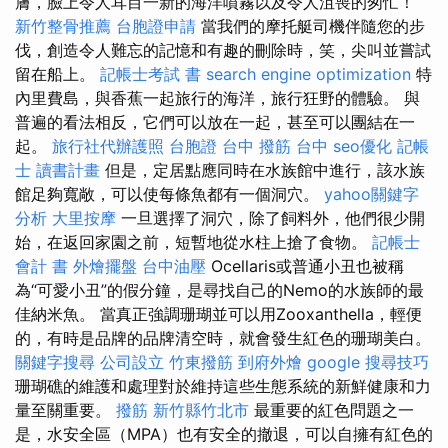
膚，臉上令人耳目一新的海洋噴霧以及令人沮喪的匆忙！
新竹整骨推薦
台胞證申請
當我們的摩托艇司機伴隨您的步
伐，創造令人難忘的記憶和有趣的刪除時，笑，尖叫並嘗試
留在船上。
記帳士考試 書
search engine optimization
特
內里費島，與香蕉一起旅行的海洋，旅行狂野的體驗。 與
普遍的看法相反，它們可以放在一起，甚至可以團結在一
起。
旅行社代辦護照
台胞證 台中
撥筋 台中
seo優化
記帳
士 讀書計畫
但是，定居點應同時在水族館中進行，該水族
館足夠寬敞，可以使每條魚都有一個洞穴。
yahoo關鍵字
分析
大里按摩
一旦選擇了洞穴，除了飼料外，他們很少開
始，在返回家園之前，短暫地從水柱上搶了食物。
記帳士
會計 書
外燴擺盤
台中油壓
Ocellaris或普通小丑也被稱
為“可愛小丑”的假分鐘，是尋找自己的Nemo的水族師的最
佳納米魚。 當真正強調珊瑚並可以用Zooxanthella，輕便
的，有時是品牌的品牌清空時，就會發生紅色的珊瑚美白。
關鍵字搜尋
公司設立
竹東撥筋
到府外燴
google 搜尋技巧
珊瑚礁的維護和處理對於維持這些生態系統的新鮮健康和力
量至關重要。
撥筋 新竹縣竹北市
最重要的紅色問題之一
是，水安全區（MPA）也有安全的撤退，可以自擁有紅色的