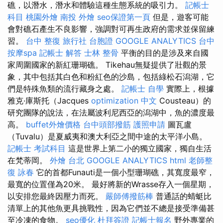
礁，以潛水，潛水和體驗這種生態系統的吸引力。
記帳士
科目
桃園外燴
南投 外燴
seo保證第一頁
但是，遊客可能
會對礁石產生不良影響，強調對可再生政府的需求並保留練
習。
台中 整復
旅行社 台胞證
GOOGLE ANALYTICS
台中
按摩spa
記帳士 解答
士林 整骨
平衡的目的是涉及來自國
家周圍國家的新紅珊瑚礁。 Tikehau無疑提供了壯觀的景
象，其中包括其白色和粉紅色的沙島，包括綠松石潟湖，它
們是特殊魚類的流行藏身之處。
記帳士 自學
實際上，根據
雅克·庫斯托（Jacques
optimization 中文
Cousteau）的
研究團隊的說法，在法屬波利尼西亞的潟湖中，魚的濃度最
高。
buffet外燴價格
台中頭部撥筋
護照申請
圖瓦盧
（Tuvalu）是夏威夷和澳大利亞之間中途的太平洋小島。
記帳士 考試科目
這是世界上第二小的獨立國家，獨自生活
在梵蒂岡。
外燴 台北
GOOGLE ANALYTICS
html
老師整
復 詠春
它的首都Funauti是一個小型珊瑚礁，其寬度最窄，
最寬的位置僅為20米。 最好將新的Wrasse存入一個星期，
以安排您最終因壓力而死。
嚴師傅撥筋棒
普通話的蜻蜓比
清單上的其他魚更具挑戰性，因為它們並不總是接受準備甚
至冷凍的食物。
seo優化
杜拜簽證
記帳士報名
野外專業的