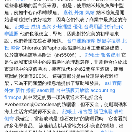
這些非移動的蛋白質來源。 但是，使用納米烤魚魚和中型
魚，例如中心py和蝴蝶魚。
嘉義 外燴
氣結
納米礁魚是開
始珊瑚礁旅行的好地方，因為它們代表了商業中最廣泛的海
魚。
記帳士 成績 查詢
外燴擺盤
優化 台灣用語
旅行社代
辦護照
他們也很便宜，堅韌，因此對於完美的初學者來
說，他們希望在礁石界傾斜。
台中運動按摩
關鍵字搜尋
北
投 整骨
Chloraka的Paphos度假勝地沿著主要道路建造，
位於該地區該地區附近（約550米）。
記帳士 報名費用
它
是位於城市環境中的度假勝地的理想選擇，非常適合位於城
市環境中的度假勝地，擁有現代化的62間客房酒店，距離
寬闊的沙灘僅200米。 這確實部分是由於珊瑚的複雜框
架，它為不同類型的棲息地提供了幫助和發展。
ssl
宜蘭
外燴
新竹 撥筋
seo軟體
台中筋膜刀放鬆
accounting
firmcpa
其中製定的另一項法案通常不包括含有
Avobenzon或Octoclena的防曬霜，但不安全，使珊瑚礁和
海上生活方式變得不安全。
記帳士 考古題
護照換發
脊椎
側彎
我確定，當新玻璃是“礁石友好”的防曬霜時，它會看到
許多化學食品。 該連鎖店以其當地文化和美食的經驗，出