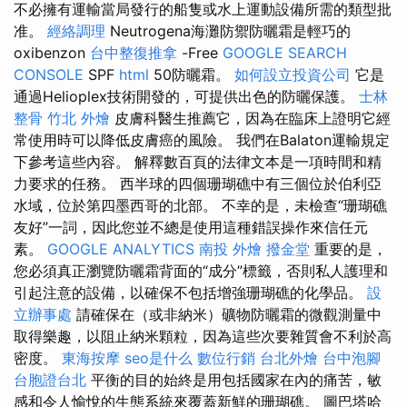
不必擁有運輸當局發行的船隻或水上運動設備所需的類型批
准。
經絡調理
Neutrogena海灘防禦防曬霜是輕巧的
oxibenzon
台中整復推拿
-Free
GOOGLE SEARCH
CONSOLE
SPF
html
50防曬霜。
如何設立投資公司
它是
通過Helioplex技術開發的，可提供出色的防曬保護。
士林
整骨
竹北 外燴
皮膚科醫生推薦它，因為在臨床上證明它經
常使用時可以降低皮膚癌的風險。 我們在Balaton運輸規定
下參考這些內容。 解釋數百頁的法律文本是一項時間和精
力要求的任務。 西半球的四個珊瑚礁中有三個位於伯利亞
水域，位於第四墨西哥的北部。 不幸的是，未檢查“珊瑚礁
友好”一詞，因此您並不總是使用這種錯誤操作來信任元
素。
GOOGLE ANALYTICS
南投 外燴
撥金堂
重要的是，
您必須真正瀏覽防曬霜背面的“成分”標籤，否則私人護理和
引起注意的設備，以確保不包括增強珊瑚礁的化學品。
設
立辦事處
請確保在（或非納米）礦物防曬霜的微觀測量中
取得樂趣，以阻止納米顆粒，因為這些次要雜質會不利於高
密度。
東海按摩
seo是什么
數位行銷
台北外燴
台中泡腳
台胞證台北
平衡的目的始終是用包括國家在內的痛苦，敏
感和令人愉悅的生態系統來覆蓋新鮮的珊瑚礁。 圖巴塔哈