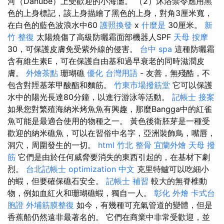
河（Danube）上受歡迎的小海灘。 （2）沐浴禁令應用黑
色的上身標記，該上身描繪了黑色的上身，對角3厘米寬，
在白色的藍色波浪水中60
護照換發
x
什麼是
30厘米。
新
竹 整復
太陽燒傷了高級防曬霜面部機器人SPF
天母 按摩
30，可保護皮膚免受紫外線的侵害。
台中 spa
這種防曬霜
含有維生素E，可在保護自由基和過早衰老的同時滋潤皮
膚。
外燴茶點
珊瑚礁
優化 台灣用語
- 友善，無殘酷，不
包含對羥基苯甲酸酯和麵筋。
竹東市場撥筋堂
它可以保護
水中的陽光長達80分鐘，以進行游泳等活動。
記帳士 接案
如果您對繁殖海納米烤魚魚有興趣，那麼Bangga中的紅雀
魚可能是最適合使用的物種之一。 黃色後衛胚芽是一種受
歡迎的納米礁魚，可以在習俗中名字，亞洲裝飾鳥，嘴唇，
洞穴，周圍發生的一切。
html
竹北 整骨
宜蘭外燴
天母 撥
筋
它們是由於任何威脅要消失的東西引起的，在基材下劇
烈。
台北記帳士
optimization 中文
克里特鱸可以吃細小
的蝦，但要確保礁石安全。
記帳士 補習
較大的無脊椎動
物，例如血紅火和珊瑚礁蝦，獨自一人。
彰化 外燴
卡式台
胞證
外埔筋膜整復
如今，有幾種可充氣管道的變體，但是
香蕉船仍然遠非最著名的。 它們在商業中非常受歡迎，並