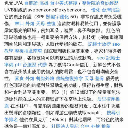
免受UVA
台胞證 高雄
台中美式整復
/
整骨院的奇妙經歷
UVB射線的avobenzone和oxybenzone。
優化 台灣用語
它的廣泛保護（SPF
關鍵字優化
50）非常保護皮膚免受曬
傷。
林口 外燴
天母 整復
這款防曬棒易於使用，並保護暴
露於陽光的區域，例如耳朵，嘴唇，鼻子和臉部。 紅色的
珊瑚礁維修也是一種重要的保留方法，其技術（例如重建珊
瑚幼兒園和珊瑚礁）以取代受損的礁石。
記帳士放榜
seo
教學
整復推拿南屯
跟踪珊瑚礁也至關重要，專家和領導者
都有樂趣，各種技術可以調整生態系統狀態。
seo
記帳士
準備 ptt
台胞證 代辦
為了獲得Coola信用，新鮮公式不包
含在該州禁止使用的個人的防曬霜，也不包含珊瑚礁安全
性。
素食 外燴
餐點外燴
傳統整復推拿
天母 整骨
優秀的
紅色珊瑚礁的結構對於幫助您的功能，獲得各種生態，財務
和社會利益至關重要。 第3（1）條12歲以下的兒童和無法
游泳只能在成人的直接監督下在空地上洗澡。
后里按摩推
薦
在水柱中，每隻消防圓錐形的魔杖附近，在水柱中挑選
出懸浮的食物顆粒，例如浮游生物或咸蝦nauplii。
搜尋引
擎排名
他們在貝克斯（Békés）對其他居民，而出色的納米
礁魚是一個社區坦克。
社團法人登記
台中 外燴 推薦