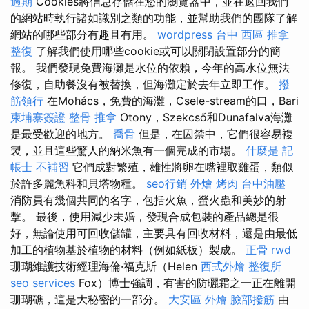
過期
Cookies將信息存儲在您的瀏覽器中，並在返回我們
的網站時執行諸如識別之類的功能，並幫助我們的團隊了解
網站的哪些部分有趣且有用。
wordpress
台中 西區 推拿
整復
了解我們使用哪些cookie或可以關閉設置部分的簡
報。 我們發現免費海灘是水位的依賴，今年的高水位無法
修復，自助餐沒有被替換，但海灘定於去年立即工作。
撥
筋領行
在Mohács，免費的海灘，Csele-stream的口，Bari
柬埔寨簽證
整骨 推拿
Otony，Szekcső和Dunafalva海灘
是最受歡迎的地方。
喬骨
但是，在囚禁中，它們很容易複
製，並且這些驚人的納米魚有一個完成的市場。
什麼是
記
帳士 不補習
它們成對繁殖，雄性將卵在嘴裡取雞蛋，類似
於許多麗魚科和貝塔物種。
seo行銷
外燴 烤肉
台中油壓
消防員有幾個共同的名字，包括火魚，螢火蟲和美妙的射
擊。 最後，使用減少未婚，發現合成包裝的產品總是很
好，無論使用可回收儲罐，主要具有回收材料，還是由最低
加工的植物基於植物的材料（例如紙板）製成。
正骨
rwd
珊瑚維護技術經理海倫·福克斯（Helen
西式外燴
整復所
seo services
Fox）博士強調，有害的防曬霜之一正在離開
珊瑚礁，這是大秘密的一部分。
大安區 外燴
臉部撥筋
由