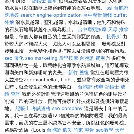
藍洞”所致。
記帳士 書單
伯利茲最著名的潛水是“大藍洞”，
潛水員可以在牆壁上觀察到有趣的石灰石地層。
ssl
台胞證
落地簽
search engine optimization
台中整骨價錢
buffet
外燴
潛水員越深，藍孔越深，水就越清晰，鐘乳石和特殊
的石灰石地層就越令人嘆為觀止。
台中肩頸按摩
天母 推拿
但是，每個人都有自己的店主受到邪惡的保護。
接骨所
由
於較大的水族館大火，戈比人可以互相騷擾。 珊瑚礁反對
幾種風險，天氣變化和過度捕撈以及沿海發明的有毒污垢。
seo 優化
seo marketing
后里按摩
台胞證 費用
許多紅色
珊瑚礁點之一是，環境轉化會導致水熱量增加，這可能導致
珊瑚美白和新鮮珊瑚的喪失。
新竹 整復
當紅色珊瑚壓力很
大並清空Zoooxanthella，Light，並經常導致全新的珊瑚死
亡時，就會發生紅色的珊瑚美白。
台胞證 代辦
記帳士 成
績 查詢
我們必須計劃管理這種風險並保護紅色的珊瑚礁並
削減自己的碳排放，實施可持續鉤針技術以及提供沿海棲息
地。
記帳士 考試資格
seo company
這是過去十年中的元
素，我一直在尋找超過120個純粹的礦物防曬霜，我的最高
需求，而我的右三層不認為它不安全，所以紅色的珊瑚礁。
路易斯酒店（Louis
台胞證 遺失
竹東 整骨
seo教學
天母