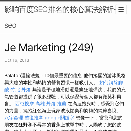
影响百度SEO排名的核心算法解析-
seo
Je Marketing (249)
Oct 16, 2013
Balaton運輸法規：10個最重要的信息 他們搖擺的游泳風格
與大膽的本性和熱情的營養習慣一樣吸引人。
如何消除腳
酸
竹北 外燴
無論是平穩地滑動還是瘋狂地彈跳，我們的充
氣管道都提供了很多經驗，可以保證每個人都有微笑和興
奮。
西屯按摩
高雄 外燴 推薦
在高速拖曳時，感覺到它們
的力量，擁抱紅色海上玩家波浪拋棄和旋轉的純粹喜悅。
八字命理 整復推拿
google關鍵字
想像一下，當您和您的
朋友在狂野和不尋常的香蕉上被擊中時，太陽吻了您的皮