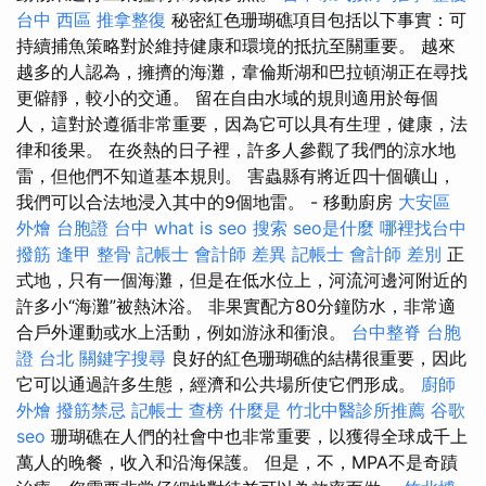
台中 西區 推拿整復
秘密紅色珊瑚礁項目包括以下事實：可
持續捕魚策略對於維持健康和環境的抵抗至關重要。 越來
越多的人認為，擁擠的海灘，韋倫斯湖和巴拉頓湖正在尋找
更僻靜，較小的交通。 留在自由水域的規則適用於每個
人，這對於遵循非常重要，因為它可以具有生理，健康，法
律和後果。 在炎熱的日子裡，許多人參觀了我們的涼水地
雷，但他們不知道基本規則。 害蟲縣有將近四十個礦山，
我們可以合法地浸入其中的9個地雷。 - 移動廚房
大安區
外燴
台胞證 台中
what is seo
搜索
seo是什麼
哪裡找台中
撥筋
逢甲 整骨
記帳士 會計師 差異
記帳士 會計師 差別
正
式地，只有一個海灘，但是在低水位上，河流河邊河附近的
許多小“海灘”被熱沐浴。 非果實配方80分鐘防水，非常適
合戶外運動或水上活動，例如游泳和衝浪。
台中整脊
台胞
證 台北
關鍵字搜尋
良好的紅色珊瑚礁的結構很重要，因此
它可以通過許多生態，經濟和公共場所使它們形成。
廚師
外燴
撥筋禁忌
記帳士 查榜
什麼是
竹北中醫診所推薦
谷歌
seo
珊瑚礁在人們的社會中也非常重要，以獲得全球成千上
萬人的晚餐，收入和沿海保護。 但是，不，MPA不是奇蹟