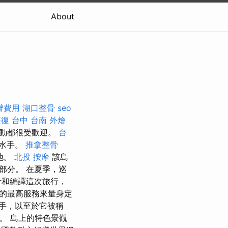
About
辦費用
湖口整骨
seo
整復 台中
台南 外燴
活動都很受歡迎。
台
英水手。
推拿整骨
地。
北投 按摩
該島
部分。 在夏季，巡
計和編譯這次旅行，
的最高服務來量身定
易手，以至於它被稱
。 島上的特色景觀