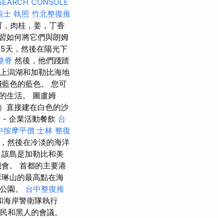
SEARCH CONSOLE
帳士 執照
竹北整復推
可，肉桂，姜，丁香
習如何將它們與朗姆
5天，然後在陽光下
整脊
然後，他們踐踏
島上潟湖和加勒比海地
淺藍色的藍色。 您可
的生活。 圖盧姆
m）直接建在白色的沙
 - 企業活動餐飲
台
中按摩平價
士林 整復
海灘，然後在冷淡的海洋
 該島是加勒比和美
會。 首都的主要港
瑟琳山的最高點在海
家公園。
台中整復推
和海岸警衛隊執行
人民和黑人的會議。