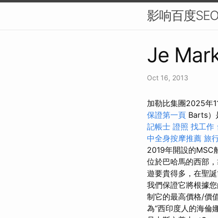
影响百度SE
Je Mark
Oct 16, 2013
加勒比集團2025年
保證第一頁
Barts
記帳士 證照 找工作
中全身按摩推薦
旅行
2019年開設的MS
位於巴哈馬的西部，
遊要貴得多，在聖誕
我們保證它將根據您
制它的最高價格/價
為“西印度人的海倫