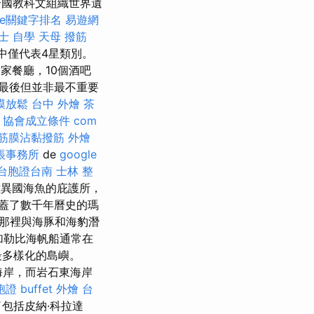
是聯合國教科文組織世界遺
gle關鍵字排名
易遊網
士 自學
天母 撥筋
市中僅代表4星類別。
家餐廳，10個酒吧
最後但並非最不重要
膜放鬆
台中 外燴 茶
。
協會成立條件
com
筋膜沾黏撥筋
外燴
帳事務所
de
google
台胞證台南
士林 整
異國海魚的庇護所，
蓋了數千年曆史的瑪
在那裡與海豚和海豹潛
加勒比海帆船通常在
最多樣化的島嶼。
海岸，而岩石東海岸
胞證
buffet 外燴
台
包括皮納·科拉達