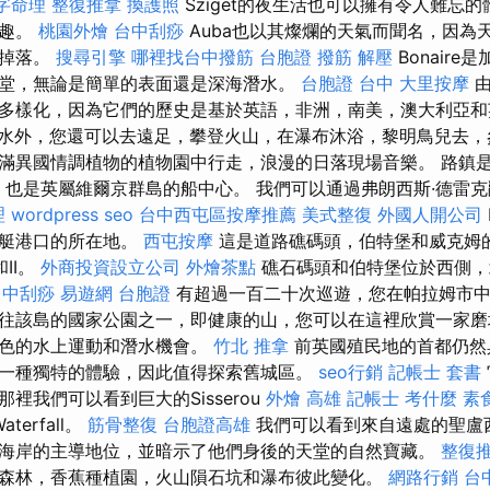
字命理 整復推拿
換護照
Sziget的夜生活也可以擁有令人難忘
樂趣。
桃園外燴
台中刮痧
Auba也以其燦爛的天氣而聞名，因為
會掉落。
搜尋引擎
哪裡找台中撥筋
台胞證
撥筋 解壓
Bonair
堂，無論是簡單的表面還是深海潛水。
台胞證 台中
大里按摩
由
多樣化，因為它們的歷史是基於英語，非洲，南美，澳大利亞
水外，您還可以去遠足，攀登火山，在瀑布沐浴，黎明鳥兒去，
滿異國情調植物的植物園中行走，浪漫的日落現場音樂。 路鎮
首都，也是英屬維爾京群島的船中心。 我們可以通過弗朗西斯·德雷
理
wordpress seo
台中西屯區按摩推薦
美式整復
外國人開公司
遊艇港口的所在地。
西屯按摩
這是道路礁碼頭，伯特堡和威克姆的
和II。
外商投資設立公司
外燴茶點
礁石碼頭和伯特堡位於西側，
台中刮痧
易遊網 台胞證
有超過一百二十次巡遊，您在帕拉姆市中
往該島的國家公園之一，即健康的山，您可以在這裡欣賞一家磨坊
出色的水上運動和潛水機會。
竹北 推拿
前英國殖民地的首都仍然
一種獨特的體驗，因此值得探索舊城區。
seo行銷
記帳士 套書
裡我們可以看到巨大的Sisserou
外燴 高雄
記帳士 考什麼
素
aterfall。
筋骨整復
台胞證高雄
我們可以看到來自遠處的聖盧
海岸的主導地位，並暗示了他們身後的天堂的自然寶藏。
整復
森林，香蕉種植​​園，火山隕石坑和瀑布彼此變化。
網路行銷
台