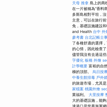
天母 推拿
島上的商
在一片被稱為“香料
多斯島相對平坦，沒
主意，可以在旅行前
免，基礎設施建設和物
and Health
台中 外
參考書
台北記帳士
了各種舒適的選擇，
的心情，因此檢查了
儘管我沒有去過這些
字優化
板橋 外燴
s
計學概要
富裕的自然
梯的頂部。
烏日按
中養生館排毒
戶外
的旅遊市場，尤其是
家檔案
桃園外燴
se
業福利。
大里按摩
大的基礎設施，能夠
達港口是世界海軍網