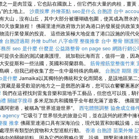
標之一是肉荳蔻，它也貼在國旗上，但它們在大量的肉桂，薑黃
島”的土地上。
沙鹿按摩
外燴茶點
seo是什么
台胞證 台中
accou
有大山，沒有山丘，其中大部分被珊瑚礁包圍，使其成為潛水的
10天放棄旅程！ 佛羅里達州政府致力於為港口的發展提供政策
流行業發展的投資。 這些政策極大地促進了港口設施的現代化和效
燴
台胞證過期
外燴 buffet
八字命理 整復推拿
台中 整骨
辦護照
事務所
seo 是什麼
什麼是
公益路整骨
on page seo
網路行銷公
可提供全面的測試健康護理。 就加勒比海而言，值得一遊，因
大安提斯和一些法國，英國和荷蘭群島。
筋骨撥筋堂整復竹東
島嶼，但我已經收集了您一生中最特殊的島嶼。
台胞證 期限
搜
eo是什麼
Jamaika以其獨特的傳統和文化而聞名，是該地區第
寶藏是最受歡迎的地方之一是鄧恩的瀑布，您可以在鬱鬱蔥蔥
摩
我們在這裡找到雷鬼音樂和當地手工藝品，但您也可以筏，騎
婚禮
關鍵字搜尋
多米尼加共和國幾乎全年都充滿了遊客。 佛羅
邁阿密港，被稱為“世界巡遊世界”。
西屯體態調整
協會成立條
o agency
”它吸引了世界領先的旅遊公司，並在該州的經濟中擁
整復 推拿
佛羅里達港口具有深海泊位，現代裝置和卸載設備，
處理所有類型的貨物和大型巡航行動。
香港 台胞證
苗栗外燴
絡中的關鍵節點，因為它們的戰略位置，設備，聯繫和連接到