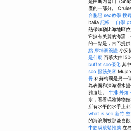
是由斯內普山（Snap
產的一部分。 Cruiset
台胞證
seo教學
搜
Italia
記帳士 自學 pt
熱帶加勒比海地區位於
它擁有美麗的海灘，
的一點是，古巴提供
點
柬埔寨簽證
小安提
是什麼
百慕大由15
buffet
seo優化
其中
seo
撥筋美容
Muj
骨
科蘇梅爾是另一
為表面和深海潛水
雅遺址。
牛排 外燴
水，看看瑪雅博物
所有水平的水手上都
what is seo
新竹 
的海浪則被那些喜歡
中筋膜放鬆推薦
在島