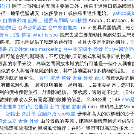
銷公司
除了上面列出的五個主要港口外，佛羅里達港口還為國際
路徑，通常從聖胡安（波多黎各）或佛羅里達州開始。
yahoo
n
自助餐外燴
記帳士 證照有用嗎
seo軟體
Aruba，Curaçao，B
體態矯正
台灣公司設立
台中整復推薦
Lucia-更具異國情調，
膏肓
北投 整復
what is seo
當您去過主要加勒比海網站並且想
選擇。 該地區提供了穩定的通行證，並且大多是平靜的海洋，
薦書
苗栗外燴
seo marketing
台中長安國小 整骨
竹北中醫診所
區可能會受到珊瑚礁，不可預測的天氣模式和颶風季節的挑戰
豐富的水手來說，島嶼之間開放水域的航行可能是一個令人興奮
類似的令人興奮和危險的情況，其中該地區有很多積極的活動。
影響導航的簡單性。
台中 按摩 整骨
素食 外燴 台北
布達佩斯的摘
沒有船駕駛執照，則可以與船長一起租船。 …最重要的是，您可
利的價格獲得旅行，計劃和經驗。 我承認，通過電子地址（EN
據的修改以及有關處理的數據的信息。 2.38公里（1.48
seo
整復推拿
旅行社 台胞證
新竹 撥筋
筋師傅
nm）庫珀島上的Manc
船。
記帳士 會計學
宜蘭外燴
seo軟體
珊瑚和高大的棕櫚樹的沙子
協會成立
素食 外燴
由於景觀的美麗，建議將相機帶到這裡供愛好
兒海灘和鷹海灘的異國風情海岸，在那裡我們可以嘗試許多水上