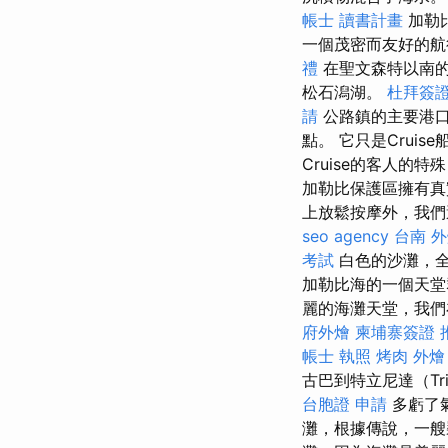
帳士 讀書計畫
加勒比
一個茂密而友好的航
禮
在聖文森特以南的
松石潟湖。
杜拜簽
請
公路鎮的主要港口托
點。 它只是Cruise
Cruise的客人
加勒比保護區擁有真
上放鬆按摩外，我們
seo agency
台南 
考試
白色的沙灘，
加勒比海的一個天堂
麗的海灘天堂，我們
府外燴
柬埔寨簽證
帳士 執照
烤肉 外燴
古巴到特立尼達（Tr
台胞證 申請
多虧了
灘，根據傳說，一艘