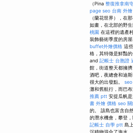
（Pina
整復推拿南
page seo
台南 外燴 
（蘭花世界），在那
如畫，在北部的野生
桃園
在這裡的遺產村
裝飾藝術季度的房屋
buffet外燴價格
這些
格，其特徵是鮮豔的
and
記帳士
台胞證 
館，街道整天都擁
酒吧，夜總會和迪斯
很大的出發點。
seo
灘和舊航行，而巴布
推薦 ptt
安提瓜帆是
書
外燴 價格
seo 
的。 該島也富含自
的潛水機會，攀登，
記帳士 自學 ptt
島上
沉積物混合了海水