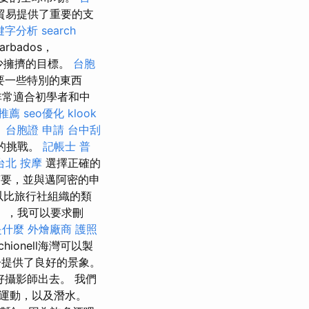
貿易提供了重要的支
關鍵字分析
search
arbados，
較少擁擠的目標。
台胞
要一些特別的東西
非常適合初學者和中
推薦
seo優化
klook
。
台胞證 申請
台中刮
的挑戰。
記帳士 普
台北 按摩
選擇正確的
要，並與邁阿密的申
以比旅行社組織的類
），我可以要求刪
是什麼
外燴廠商
護照
hionell海灣可以製
提供了良好的景象。
攝影師出去。 我們
運動，以及潛水。