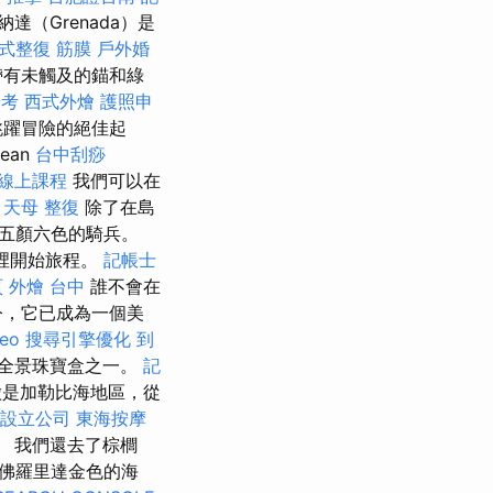
（Grenada）是
式整復 筋膜
戶外婚
帶有未觸及的錨和綠
普考
西式外燴
護照申
跳躍冒險的絕佳起
bean
台中刮痧
 線上課程
我們可以在
。
天母 整復
除了在島
五顏六色的騎兵。
裡開始旅程。
記帳士
頁
外燴 台中
誰不會在
今，它已成為一個美
eo
搜尋引擎優化
到
全景珠寶盒之一。
記
徵是加勒比海地區，從
設立公司
東海按摩
 我們還去了棕櫚
佛羅里達金色的海