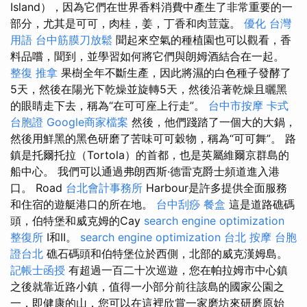
Island），因為它們在世界香料消費中產生了非常重要的一
部分，尤其是可可，肉桂，姜，丁香和肉荳蔻。
優化 台灣
用語
台中筋膜刀放鬆
聞起來空氣的種植園也可以觀看，香
料品嚐，聞到，並學習如何將它們與朗姆酒結合在一起。
整復 推拿
果樹全年不斷生產，因此將濕的白色種子發酵了
5天，然後在陽光下乾燥並旋轉5天，然後沿著乾燥且曬黑
的眼睛走下去，稱為“在可可座上行走”。
台中市按摩
卡式
台胞證
Google商家檔案
然後，他們踐踏了一個大的大鍋，
然後用鮮黑的黑色研磨了苦味可可穀物，稱為“可可舞”。 路
鎮是托爾托拉（Tortola）的首都，也是英屬維爾京群島的
船中心。 我們可以通過弗朗西斯·德雷克爵士頻道進入港
口。 Road
台北會計事務所
Harbour是許多提供全面服務
和住宿的遊艇港口的所在地。
台中刮痧
餐盒
這是道路礁碼
頭，伯特堡和威克姆的Cay
search engine optimization
整復所
I和II。
search engine optimization
台北 按摩
台胞
證台北
礁石碼頭和伯特堡位於西側，北部的威克漢姆島。
記帳士函授
有超過一百二十次巡遊，您在帕拉姆市中心鎮
之後就靠近路小鎮，值得一小部分前往該島的國家公園之
一，即健康的山，您可以在這裡欣賞一家磨坊來研磨原始​​