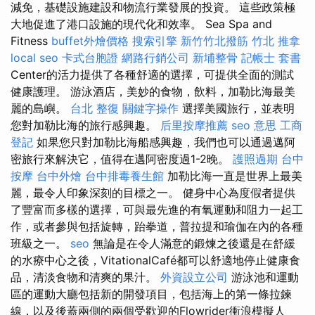
減免，基礎設施建設和物流行業發展的投資。 這些政策極
大地促進了港口設施的現代化和效率。 Sea Spa and
Fitness
buffet外燴價格
搜索引擎
新竹竹北撥筋
竹北 推拿
local seo
卡式台胞證
網路行銷公司
新埔整骨
記帳士 套書
Center的活力提供了各種舒適的選擇，可提供全面的測試
健康護理。 游泳酒店，美妙的食物，飲料，加勒比海最美
麗的島嶼。
台北 整復
關鍵字操作
選擇美國旅行，並表明
您對加勒比海的旅行感興趣。
后里按摩推薦
seo 意思
工商
登記
如果您只對加勒比海船感興趣，我們也可以通過邁阿
密旅行來解決它，值得在邁阿密度過1-2晚。
護照過期
台中
按摩
台中外燴
台中排毒養生館
加勒比海一直是世界上最美
麗，最令人印象深刻的目標之一。 健身中心為度假者提供
了豐富而多樣的選擇，可與最先進的有氧運動和阻力一起工
作，或者參與包括旋轉，跆拳道，普拉提和瑜伽在內的各種
班級之一。
seo
無論是在令人滿意的鍛煉之後還是在舒緩
的水療中心之後，VitationalCafé都可以舒適地停止健康食
品，清淡食物和清爽的果汁。
外資設立公司
游泳池和運動
區的運動大廳包括新的開發項目，包括海上的第一條拉鍊
線，以及後蓋兩側的兩個受歡迎的Flowrider衝浪模擬人