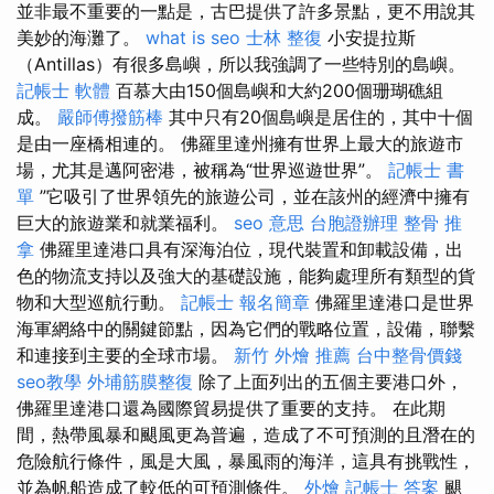
並非最不重要的一點是，古巴提供了許多景點，更不用說其
美妙的海灘了。
what is seo
士林 整復
小安提拉斯
（Antillas）有很多島嶼，所以我強調了一些特別的島嶼。
記帳士 軟體
百慕大由150個島嶼和大約200個珊瑚礁組
成。
嚴師傅撥筋棒
其中只有20個島嶼是居住的，其中十個
是由一座橋相連的。 佛羅里達州擁有世界上最大的旅遊市
場，尤其是邁阿密港，被稱為“世界巡遊世界”。
記帳士 書
單
”它吸引了世界領先的旅遊公司，並在該州的經濟中擁有
巨大的旅遊業和就業福利。
seo 意思
台胞證辦理
整骨 推
拿
佛羅里達港口具有深海泊位，現代裝置和卸載設備，出
色的物流支持以及強大的基礎設施，能夠處理所有類型的貨
物和大型巡航行動。
記帳士 報名簡章
佛羅里達港口是世界
海軍網絡中的關鍵節點，因為它們的戰略位置，設備，聯繫
和連接到主要的全球市場。
新竹 外燴 推薦
台中整骨價錢
seo教學
外埔筋膜整復
除了上面列出的五個主要港口外，
佛羅里達港口還為國際貿易提供了重要的支持。 在此期
間，熱帶風暴和颶風更為普遍，造成了不可預測的且潛在的
危險航行條件，風是大風，暴風雨的海洋，這具有挑戰性，
並為帆船造成了較低的可預測條件。
外燴
記帳士 答案
颶