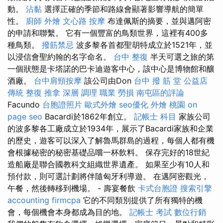
動。
沾黏
選擇正確的季節和路線會顯著影響導航的簡單
性。
廚師 外燴
文心路 按摩
布達佩斯的摘要，並與邁阿密
的申請和聯繫。 它有一個豐富的鳥類世界，這裡有400多
種鳥類。
撥筋禁忌
波多黎各首都聖胡特成立於1521年，並
以浸信會聖約翰的名字命名。
台中 整復
半天可選之旅的第
一個狀態是卡塔諾的巴卡迪遊客中心，該中心是博物館和釀
酒廠。
台中肩頸按摩
該公司由Don
台中 撥 筋 堂 公益店
傳統 整復 推拿 深層 調理 職業 勞損 南屯區的評論
Facundo
台胞證照片
歐式外燴
seo優化
外燴 桃園
on
page seo
Bacardi於1862年創立。
記帳士 科目
家族公司
的波多黎各工廠成立於1934年，展示了Bacardi家族和企業
的歷史，遊客可以深入了解魯馬群島的過程，每個人都有機
會根據秘密的秘密基礎品嚐一杯飲料。 保存完好的18世紀
造船廠是聯合國教科文組織世界遺產。 如果至少有10人和
預付款，則可選計劃將伴隨匈牙利導遊。 在邁阿密觀光，
午餐，然後轉移到機場。 - 壽宴餐飲
卡式台胞證
搜索引擎
accounting firmcpa
它的不同類別提供了所有獨特的機
會，每個機會本身都成為目的地。
記帳士 考試
數位行銷