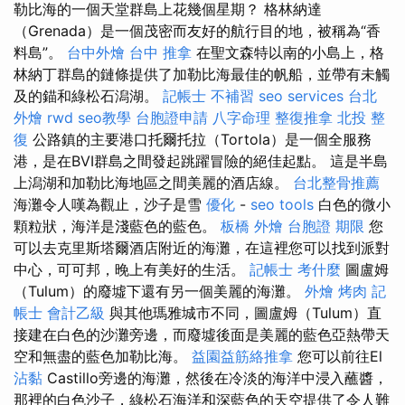
勒比海的一個天堂群島上花幾個星期？ 格林納達
（Grenada）是一個茂密而友好的航行目的地，被稱為“香
料島”。
台中外燴
台中 推拿
在聖文森特以南的小島上，格
林納丁群島的鏈條提供了加勒比海最佳的帆船，並帶有未觸
及的錨和綠松石潟湖。
記帳士 不補習
seo services
台北
外燴
rwd
seo教學
台胞證申請
八字命理 整復推拿
北投 整
復
公路鎮的主要港口托爾托拉（Tortola）是一個全服務
港，是在BVI群島之間發起跳躍冒險的絕佳起點。 這是半島
上潟湖和加勒比海地區之間美麗的酒店線。
台北整骨推薦
海灘令人嘆為觀止，沙子是雪
優化
-
seo tools
白色的微小
顆粒狀，海洋是淺藍色的藍色。
板橋 外燴
台胞證 期限
您
可以去克里斯塔爾酒店附近的海灘，在這裡您可以找到派對
中心，可可邦，晚上有美好的生活。
記帳士 考什麼
圖盧姆
（Tulum）的廢墟下還有另一個美麗的海灘。
外燴 烤肉
記
帳士 會計乙級
與其他瑪雅城市不同，圖盧姆（Tulum）直
接建在白色的沙灘旁邊，而廢墟後面是美麗的藍色亞熱帶天
空和無盡的藍色加勒比海。
益園益筋絡推拿
您可以前往El
沾黏
Castillo旁邊的海灘，然後在冷淡的海洋中浸入蘸醬，
那裡的白色沙子，綠松石海洋和深藍色的天空提供了令人難