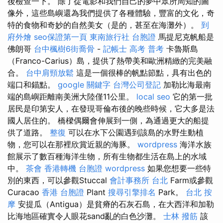
後檢查一下。 除了從電影和我們自己的夢中眾所周知的圖
像外，這些島嶼還為我們提供了各種體驗，豐富的文化，奇
特的食物和奇妙的自然美女（是的，甚至在海灘外）。
到
府外燴
seo保證第一頁
東南旅行社 台胞證
馬提尼克帆船是
佛朗哥
台中楓樹6街喬骨
-
記帳士 高考 普考
卡魯斯島
（Franco-Carius）島，提供了熱帶美和歐洲精緻的完美融
合。
台中肩頸放鬆
這是一個很棒的帆點節點，具有出色的
端口和錨點。
google 關鍵字
台灣公司登記
加勒比海最南
端的島嶼距離南美洲大陸僅11公里。
local seo
它的第一批
居民是印第安人，在發現哥倫布後的晚些時候，它大多是法
國人居住的。 橋樑偶爾會伸展到一側，為通過更大的船提
供了道路。
整復
可以在水下公園遇到該島的水野生動植
物，您可以在那裡欣賞近親的海豚。
wordpress
海洋水族
館展示了數百種海洋生物，所有生物都生活在島上的水域
中。
茶會
香港轉機 台胞證
wordpress
如果您想要一些特
別的東西，可以參觀Stuccal
會計事務所 台北
Farm或參觀
Curacao
香港 台胞證
Plant
搜尋引擎排名
Park。
台北 按
摩
安提瓜（Antigua）是貧瘠的石灰石島，在大西洋和加勒
比海地區確實令人眼花sand亂的白色沙灘。
士林 撥筋
該