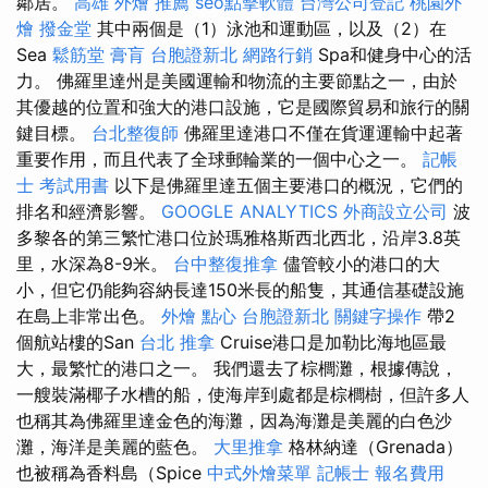
鄰居。
高雄 外燴 推薦
seo點擊軟體
台灣公司登記
桃園外
燴
撥金堂
其中兩個是（1）泳池和運動區，以及（2）在
Sea
鬆筋堂
膏肓
台胞證新北
網路行銷
Spa和健身中心的活
力。 佛羅里達州是美國運輸和物流的主要節點之一，由於
其優越的位置和強大的港口設施，它是國際貿易和旅行的關
鍵目標。
台北整復師
佛羅里達港口不僅在貨運運輸中起著
重要作用，而且代表了全球郵輪業的一個中心之一。
記帳
士 考試用書
以下是佛羅里達五個主要港口的概況，它們的
排名和經濟影響。
GOOGLE ANALYTICS
外商設立公司
波
多黎各的第三繁忙港口位於瑪雅格斯西北西北，沿岸3.8英
里，水深為8-9米。
台中整復推拿
儘管較小的港口的大
小，但它仍能夠容納長達150米長的船隻，其通信基礎設施
在島上非常出色。
外燴 點心
台胞證新北
關鍵字操作
帶2
個航站樓的San
台北 推拿
Cruise港口是加勒比海地區最
大，最繁忙的港口之一。 我們還去了棕櫚灘，根據傳說，
一艘裝滿椰子水槽的船，使海岸到處都是棕櫚樹，但許多人
也稱其為佛羅里達金色的海灘，因為海灘是美麗的白色沙
灘，海洋是美麗的藍色。
大里推拿
格林納達（Grenada）
也被稱為香料島（Spice
中式外燴菜單
記帳士 報名費用