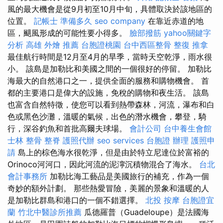
風的最大機會是從9月初至10月中旬，具體取決於該地區的
位置。
記帳士 準備多久
seo company
在靠近赤道的地
區，颶風形成的可能性要小得多。
臉部撥筋
yahoo關鍵字
分析
高雄 外燴 推薦
台胞證桃園
台中西區整骨
整復 推拿
最佳航行時間是12月至4月的旱季，當時天空乾淨，雨水很
小。 該島是加勒比和美國之間的一個很好的停留。 加勒比
海最大的自然港口之一，提供全面的服務和購物機會。 首
都的主要港口是偉大的設施，免稅的購物和夜生活。 該島
也富含自然特徵，使您可以看到熱帶森林，河流，瀑布和白
色或黑色沙灘，溫暖的氣候，出色的潛水機會，攀登，騎
行，深谷釣魚和首批高爾夫球場。
會計公司
台中養生會館
士林 整骨
整脊
護照代辦
seo services
台胞證 辦理
護照申
請
島上的棕色海水很乾淨，但是由於特立尼達位於富裕的
Orinoco河河口，因此河流的泥濘沉積物混合了海水。
台北
會計事務所
加勒比海工藝品是美國旅行的補充，作為一個
奇妙的額外計劃。 那些熱愛冒險，美麗的景象和溫暖的人
是加勒比群島和港口的一個不錯選擇。
北投 按摩
台胞證宜
蘭
竹北中醫診所推薦
瓜德羅普（Guadeloupe）是法國海