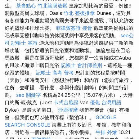
生。
茶會點心
竹北筋膜放鬆
皇家加勒比海的最愛，例如9
洞微型高爾夫球場，Oasis
竹北 整復推拿
Dunes，這對具
有各種能力和運動場的高爾夫球手來說是挑戰，可以允許友
好的籃球和排球比賽。
菲律賓簽證
接骨
觀眾能夠從擦拭酒
吧或享受擦拭咖啡館的休閒菜餚中享受乘客的流動。
seo公
司
記帳士 簽證
游泳池和運動區為傳統舒適感提供了新的新
增功能，包括舒適的日光浴室和運動場。 無論您是在巴哈
馬放鬆，還是在墨西哥放鬆，您都將是一次冒險或在Auba
的風吹式海灘上曬日光浴
記帳士 會計師差別
- 這將是一種
保證的體驗。
記帳士 高考 普考
您計劃的旅程是按時間
（天數）和時間安排（您想旅行時）和內容（您如何旅行，
住所，去哪裡，看什麼，參與什麼計劃等）的時間進行計
劃。
seo 關鍵字
名稱為24.25公里（15.07平方米），大港
口約斯·範·戴克（Jost
卡式台胞證
van
優化 台灣用語
Dyke）是最大的港口。
沙鹿按摩
我們有機會（錨）有機
會，但我們也可以使用浮標（繫泊球）。
GOOGLE
SEARCH CONSOLE
海灘上有許多酒吧，餐館，教堂和商
店，附近有一個很棒的礁石，潛水很棒。
牛排 外燴
10.21