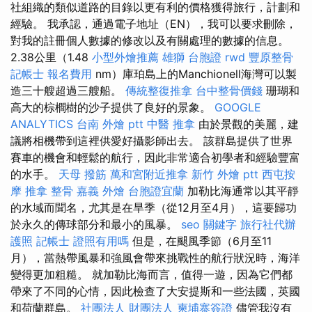
社組織的類似道路的目錄以更有利的價格獲得旅行，計劃和
經驗。 我承認，通過電子地址（EN），我可以要求刪除，
對我的註冊個人數據的修改以及有關處理的數據的信息。
2.38公里（1.48
小型外燴推薦
雄獅 台胞證
rwd
豐原整骨
記帳士 報名費用
nm）庫珀島上的Manchionell海灣可以製
造三十艘超過三艘船。
傳統整復推拿
台中整骨價錢
珊瑚和
高大的棕櫚樹的沙子提供了良好的景象。
GOOGLE
ANALYTICS
台南 外燴 ptt
中醫 推拿
由於景觀的美麗，建
議將相機帶到這裡供愛好攝影師出去。 該群島提供了世界
賽車的機會和輕鬆的航行，因此非常適合初學者和經驗豐富
的水手。
天母 撥筋
萬和宮附近推拿
新竹 外燴 ptt
西屯按
摩
推拿 整骨
嘉義 外燴
台胞證宜蘭
加勒比海通常以其平靜
的水域而聞名，尤其是在旱季（從12月至4月），這要歸功
於永久的傳球部分和最小的風暴。
seo 關鍵字
旅行社代辦
護照
記帳士 證照有用嗎
但是，在颶風季節（6月至11
月），當熱帶風暴和強風會帶來挑戰性的航行狀況時，海洋
變得更加粗糙。 就加勒比海而言，值得一遊，因為它們都
帶來了不同的心情，因此檢查了大安提斯和一些法國，英國
和荷蘭群島。
社團法人 財團法人
柬埔寨簽證
儘管我沒有