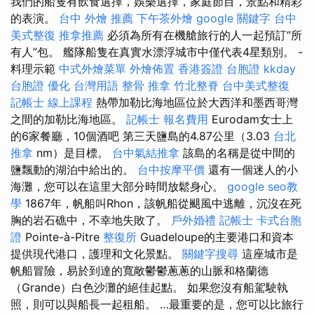
我們的船隻有飲食選擇，娛樂選擇，家庭節目，景點和精彩
的表演。
台中 外燴 推薦
下午茶外燴
google 關鍵字
台中
美式整復
推拿推薦
必須為所有在機艙旅行的人一起預訂“所
有人”包。 艦隊船隻在真實水漂浮城市中僅代表4星類別。 -
料理示範
中式外燴菜單
外燴佈置
香港簽證 台胞證
kkday
台胞證
優化 台灣用語
整骨 推拿
竹北整脊
台中美式整復
記帳士 線上課程
熱帶加勒比海地區位於大西洋和墨西哥灣
之間的加勒比海地區。
記帳士 報名費用
Eurodam女士上
的6家餐廳，10個酒吧 第三天鹽島的4.87公里（3.03
台北
推拿
nm）是目標。
台中氣結推拿
該島的名稱是從中間的
鹽飄動的湖泊中給出的。
台中按摩平價
還有一個迷人的小
海灘，您可以在這里大部分時間放鬆身心。
google seo教
學
1867年，帆船叫Rhon，該帆船從颶風中逃離，沉沒在死
胸的岩石礁中，不幸地失敗了。
戶外婚禮
記帳士
卡式台胞
證
Pointe-à-Pitre
整復所
Guadeloupe的主要港口和資本
提供現代港口，護理和文化景點。
關鍵字搜尋
這座城市是
帆船冒險，易於到達的寬敞鬱鬱蔥蔥的山脈和格蘭德
（Grande）白色沙灘的絕佳起點。 如果您沒有船駕駛執
照，則可以與船長一起租船。 …最重要的是，您可以比旅行