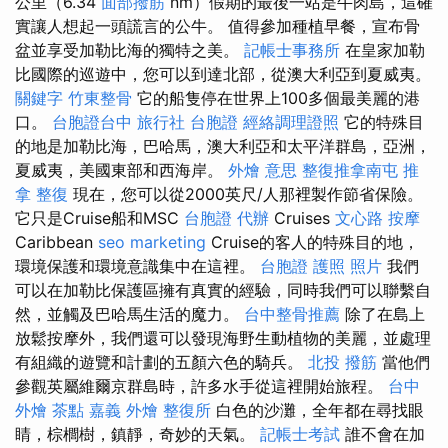
公里（6.34
面部撥筋
nm）假期的最後一站是牛肉島，這確
實讓人想起一頭謊言的公牛。 值得參加種植早餐，宣布骨
盆並享受加勒比海的獨特之美。
記帳士事務所
在皇家加勒
比國際的巡遊中，您可以到達北部，從澳大利亞到夏威夷。
關鍵字
竹東整骨
它的船隻停在世界上100多個最美麗的港
口。
台胞證台中
旅行社 台胞證
經絡調理證照
它的特殊目
的地是加勒比海，巴哈馬，澳大利亞和太平洋群島，亞洲，
夏威夷，美國東部和西海岸。
外燴 意思
整復推拿南屯
推
拿 整復
現在，您可以從2000英尺/人那裡製作節省保險。
它只是Cruise船和MSC
台胞證 代辦
Cruises
文心路 按摩
Caribbean
seo marketing
Cruise的客人的特殊目的地，
環境保護和環境意識集中在這裡。
台胞證 護照 照片
我們
可以在加勒比保護區擁有真實的經驗，同時我們可以聯繫自
然，並觸及巴哈馬生活的魔力。
台中整骨推薦
除了在島上
放鬆按摩外，我們還可以發現海野生動植物的美麗，並處理
有組織的遊覽和計劃的五顏六色的騎兵。
北投 撥筋
當他們
參觀英屬維爾京群島時，許多水手從這裡開始旅程。
台中
外燴 茶點
嘉義 外燴
整復所
白色的沙灘，全年都在尋找眼
睛，棕櫚樹，鎮靜，奇妙的天氣。
記帳士考試
誰不會在加