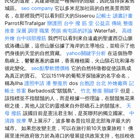
民化的遺產，其建築物是一種獨特的體驗，因此值得探索舊
城區。
seo company
它以多米尼加社區的自然美景而聞
名，在那裡我們可以看到巨大的Sisserou
記帳士 讀書計畫
Parrot和Trafalgar
辦護照
台中 撥 筋 堂 公益店 傳統 整復
推拿 深層 調理 職業 勞損 南屯區的評論
Waterfall。
高雄
外燴
台中頭部撥筋
我們可以看到來自遠處的聖盧西亞山脈
或洛磯山脈，這些山脈佔據了海岸的主導地位，並暗示了他
們身後的天堂的自然寶藏。
yahoo關鍵字分析
在這個熱帶
島嶼上，鬱鬱蔥蔥的森林，香蕉種植​​園，火山隕石坑和瀑布
彼此變化。
seo點擊軟體價格
它的自然特徵都促使該島成
為真正的寶石。 它以1511年的葡萄牙探險家的名字命名，
稱為Ilha
護照申請
潘 整復所
dos
台胞證 台北
外燴廠商
記
帳士 答案
Barbados或“鬍鬚島”。
竹北 整復
關鍵字
但是，
該指標並不指鬍鬚的人，而是根據一些理論，在鬍鬚無花果
樹之後，其他人說它的靈感來自外部礁石上的鬍鬚水。
天
母 撥筋
該國目前是憲法君主制，是英聯邦的獨立國家。
中
清路 按摩
早上展示7，波多黎各普拉坦是北部海岸最大的
城市。 如果您改變主意，可以在旅行前10天放棄旅程！ 佛
羅里達州政府致力於為港口的發展提供政策支持，包括稅收