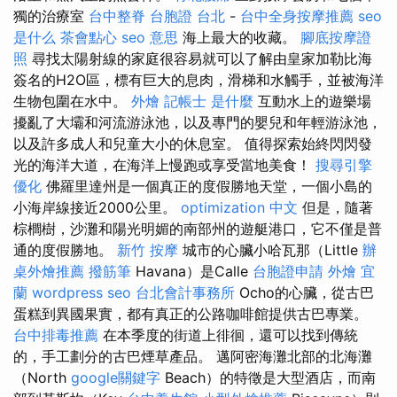
獨的治療室
台中整脊
台胞證 台北
-
台中全身按摩推薦
seo
是什么
茶會點心
seo 意思
海上最大的收藏。
腳底按摩證
照
尋找太陽射線的家庭很容易就可以了解由皇家加勒比海
簽名的H2O區，標有巨大的息肉，滑梯和水觸手，並被海洋
生物包圍在水中。
外燴
記帳士 是什麼
互動水上的遊樂場
擾亂了大壩和河流游泳池，以及專門的嬰兒和年輕游泳池，
以及許多成人和兒童大小的休息室。 值得探索始終閃閃發
光的海洋大道，在海洋上慢跑或享受當地美食！
搜尋引擎
優化
佛羅里達州是一個真正的度假勝地天堂，一個小島的
小海岸線接近2000公里。
optimization 中文
但是，隨著
棕櫚樹，沙灘和陽光明媚的南部州的遊艇港口，它不僅是普
通的度假勝地。
新竹 按摩
城市的心臟小哈瓦那（Little
辦
桌外燴推薦
撥筋筆
Havana）是Calle
台胞證申請
外燴 宜
蘭
wordpress seo
台北會計事務所
Ocho的心臟，從古巴
蛋糕到異國果實，都有真正的公路咖啡館提供古巴專業。
台中排毒推薦
在本季度的街道上徘徊，還可以找到傳統
的，手工劃分的古巴煙草產品。 邁阿密海灘北部的北海灘
（North
google關鍵字
Beach）的特徵是大型酒店，而南