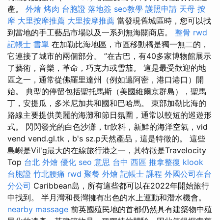
產。
外燴 烤肉
台胞證 落地簽
seo教學
護照申請
天母 按
摩
大里按摩推薦
大里按摩推薦
當發現舊城區時，您可以找
到當地的手工藝品市場以及一系列無海關商店。
整骨
rwd
記帳士 書單
在加勒比海地區，市區移動橋是獨一無二的，
它連接了城市的兩個部分。 ”在古巴，有40多家博物館展示
了藝術，音樂，革命，巧克力或雪茄。 這是最受歡迎的地
區之一，通常從佛羅里達州（例如邁阿密，港口港口）開
始。 典型的停留包括聖托馬斯（美國維爾京群島），聖馬
丁，安提瓜，多米尼加共和國和巴哈馬。 東部加勒比海的
路線主要提供美麗的海灘和節日氛圍，通常以較短的巡遊形
式。 閃閃發光的白色沙灘，tr飲料，新鮮的海洋空氣，vid
vend vend.gl.tk，b's sz.p天然產品，這是特徵的。 這些
島嶼是Vil'g最大的在線旅行港之一，其特徵是Travelocity
Top
台北 外燴
優化
seo 意思
台中 西區 推拿整復
klook
台胞證
竹北腰痛
rwd
聚餐 外燴
記帳士 課程
外國公司在台
分公司
Caribbean島，所有這些都可以在2022年開始旅行
中找到。 半月灣和長灣擁有出色的水上運動和潛水機會。
nearby massage
前英國殖民地的首都仍然具有建築物中殖