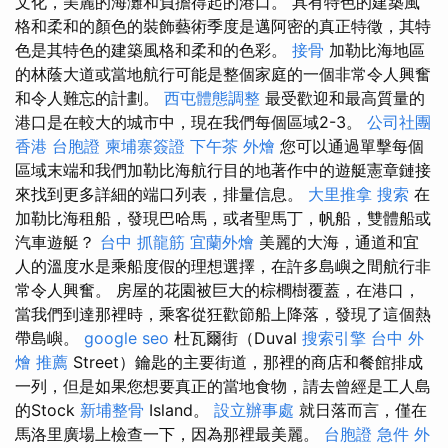
文化，美麗的海灘和負擔得起的港口。 具有特色的建築風
格和柔和的顏色的裝飾藝術季度是邁阿密的真正特徵，其特
色是其特色的建築風格和柔和的色彩。
接骨
加勒比海地區
的林蔭大道或當地航行可能是整個家庭的一個非常令人興奮
和令人難忘的計劃。
西屯體態調整
最受歡迎和最高質量的
港口是在較大的城市中，現在我們每個區域2-3。
公司社團
香港 台胞證
柬埔寨簽證
下午茶 外燴
您可以通過單擊每個
區域末端和我們加勒比海航行目的地著作中的遊艇憲章鏈接
來找到更多詳細的端口列表，排量信息。
大里推拿
搜索
在
加勒比海租船，發現巴哈馬，或者聖馬丁，帆船，雙體船或
汽車遊艇？
台中 抓龍筋
宜蘭外燴
美麗的大海，通道和宜
人的溫度水是乘船度假的理想選擇，在許多島嶼之間航行非
常令人興奮。 房屋的花園被巨大的棕櫚樹覆蓋，在港口，
當我們到達那裡時，乘客從狂歡節船上降落，發現了這個熱
帶島嶼。
google seo
杜瓦爾街（Duval
搜索引擎
台中 外
燴 推薦
Street）鑰匙的主要街道，那裡的商店和餐館排成
一列，但是如果您想要真正的當地食物，請去曾經是工人島
的Stock
新埔整骨
Island。
設立辦事處
就日落而言，僅在
馬洛里廣場上檢查一下，因為那裡最美麗。
台胞證 急件
外