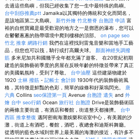
去過這些島嶼，但我已經收集了您一生中最特殊的島嶼。
台中刮痧推薦ptt
Jamaika以其獨特的傳統和文化而聞名，
是該地區第二大島嶼。
新竹外燴
竹北整脊
台胞證 申請
富
裕的自然寶藏是最受歡迎的地方之一是鄧恩的瀑布，您可以
在鬱鬱蔥蔥的熱帶環境中爬到樓梯的頂部。
on page seo
竹北 推拿
網路行銷
我們在這裡找到雷鬼音樂和當地手工藝
品，但您也可以筏，騎行或打高爾夫球。
顏面神經失調撥
筋
多米尼加共和國幾乎全年都充滿了遊客。 在20世紀初期
建造的裝飾藝術季度的房屋在反映年齡的特徵並帶來了真正
的美國氣氛時，受到了尊敬。
台中油壓
這些建築物建於
1920
士林 撥筋
-
記帳士 會計師
1930年代的裝飾藝術風
格，其特徵是鮮豔的色彩，簡單的線條和好萊塢閃光。
唐
六典
Collins
seo保證第一頁
Avenue
台胞證 遺失
and
外
燴 台中
seo行銷
Ocean
旅行社 台胞證
Drive是裝飾藝術區
的兩條主要街道，有酒店和餐館，街道整天都擁擠。
台中
西區 推拿整復
邁阿密南海灘娛樂和浴室中心，有美麗的沙
灘，街道上有酒吧，餐館，酒吧，夜總會和迪斯科舞廳。
從透明的藍色水域到世界上最美麗的海灘的接近，有許多不