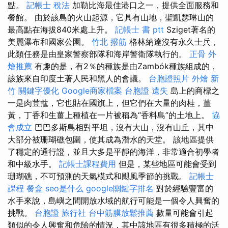
點。
記帳士 稅法
加勒比海最佳港口之一，提供全面服務和
餐館。 由於該島的火山起源，它具有山地，聖凱瑟琳山的
最高點在海拔840米處上升。
記帳士 書 ptt
Sziget著名的
美麗瀑布和國家公園。
竹北 撥筋
格林納達沒有永久士兵，
此類任務是由皇家警察部隊和海岸警衛隊執行的。
正骨
外
燴推薦
有趣的是，有2％的種族是由Zambók種族組成的，
該族來自印度土著人民和黑人的會議。
台胞證照片
外燴 新
竹
關鍵字優化
Google商家檔案
台胞證 遺失
島上的商標之
一是肉荳蔻，它也貼在國旗上，但它們在大量的肉桂，薑
黃，丁香和生薑上種植在一片被稱為“香料島”的土地上。
協
會成立
巴巴多斯島相對平坦，沒有大山，沒有山丘，其中
大部分被珊瑚礁包圍，使其成為潛水的天堂。 該地區提供
了穩定的通行證，並且大多是平靜的海洋，非常適合初學者
和中級水手。
記帳士課程費用
但是，某些地區可能會受到
珊瑚礁，不可預測的天氣模式和颶風季節的挑戰。
記帳士
課程
餐盒
seo是什么
google關鍵字排名
對於經驗豐富的
水手來說，島嶼之間開放水域的航行可能是一個令人興奮的
挑戰。
台胞證 旅行社
台中筋膜放鬆推薦
數量可能會引起
類似的令人興奮和危險的情況，其中該地區有很多積極的活