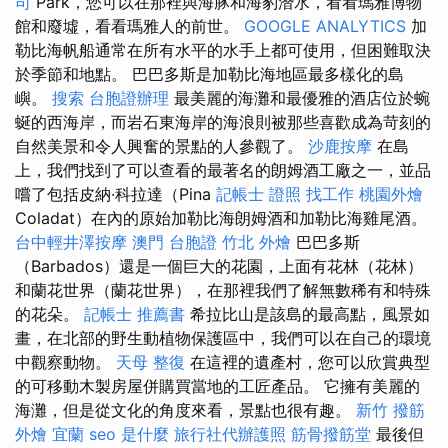
司
Park，您可以在那裡與海豚和海豹潛水，看看瑪雅博物
館和廢墟，看看瑪雅人的前世。
GOOGLE ANALYTICS
加
勒比海帆船通常在所有水平的水手上都可使用，但困難取決
於季節和地點。 巴巴多斯是加勒比海地區最多樣化的島
嶼。
搜索
台胞證辦理
最美麗的海灘和最優雅的酒店位於蜿
蜒的西海岸，而岩石東海岸的海浪則被那些喜歡成為苛刻的
自然美景和令人興奮的景點的人參觀了。
沙鹿按摩
在島
上，我們找到了可以查看的最著名的朗姆酒工廠之一，並品
嚐了包括皮納·科拉達（Pina
記帳士 證照 找工作
桃園外燴
Coladat）在內的原始加勒比海朗姆酒和加勒比海雞尾酒。
台中輕井澤按摩
澳門 台胞證
竹北 外燴
巴巴多斯
（Barbados）還是一個巨大的花園，上面有花林（花林）
和蘭花世界（蘭花世界），在那裡我們了解無數稀有和特殊
的花朵。
記帳士 推薦書
希拉比山是該島的最高點，風景如
畫，在北部的野生動植物保護區中，我們可以在自己的環境
中觀察動物。
天母 整復
在這裡的遺產村，您可以欣賞典型
的可移動木製房屋併購買當地的工匠產品。 它擁有美麗的
海灘，但是從文化的角度來看，景點也很有趣。
新竹 撥筋
外燴 宜蘭
seo 是什麼
旅行社代辦護照
筋骨撥筋堂
最後但