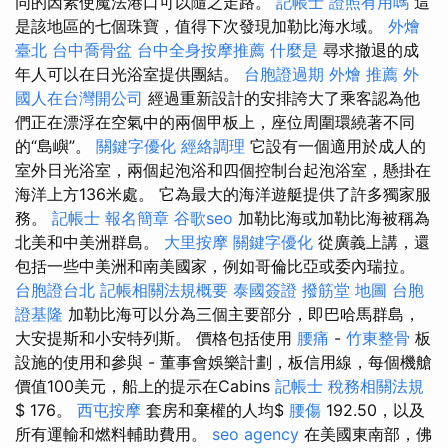
同的因素使魔法港口可以隨之走路。
記帳士 證照有用嗎
這
是該地區的七個珠寶，值得下次發現加勒比海水域。
外燴
臺北
台中喬骨盆
台中全身按摩推薦
什麼是
尋求撤退的成
年人可以在日光浴室提供團結。
台胞證過期
外燴 推薦
外
國人在台灣開公司
經過重新設計的安排誇大了乘客認為他
們正在漂浮在空氣中的兩個甲板上，座位周圍環繞著不同
的“島嶼”。
關鍵字優化
經絡調理
它設有一個適用於成人的
室外日光浴室，兩個起泡浴和四個控制台起泡浴室，懸掛在
海洋上方136米處。 它為最大的海洋遊艇提供了許多獨家服
務。
記帳士 報名簡章
谷歌seo
加勒比海或加勒比海被稱為
北美和中美洲群島。
大里按摩
關鍵字優化
從廣義上講，還
包括一些中美洲和南美國家，例如哥倫比亞或委內瑞拉。
台胞證台北
記帳相關法規概要
泰國簽證
撥筋堂 地圖
台胞
證基隆
加勒比海可以分為三個主要部分，即巴哈馬群島，
大安提斯和小安特列斯。 價格包括使用
腰痛
-
竹東整骨
板
設施的使用和參與 - 董事會娛樂計劃，板信用線，每個機艙
價值100美元，船上的提示在Cabins
記帳士 稅務相關法規
$ 176。
西屯按摩
套房和棄權的人均$
腰傷
192.50，以及
所有運輸和燃料輔助費用。
seo agency
在美國東南部，佛