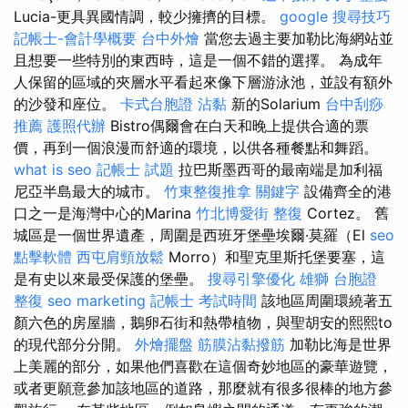
Lucia-更具異國情調，較少擁擠的目標。
google 搜尋技巧
記帳士-會計學概要
台中外燴
當您去過主要加勒比海網站並
且想要一些特別的東西時，這是一個不錯的選擇。 為成年
人保留的區域的夾層水平看起來像下層游泳池，並設有額外
的沙發和座位。
卡式台胞證
沾黏
新的Solarium
台中刮痧
推薦
護照代辦
Bistro偶爾會在白天和晚上提供合適的票
價，再到一個浪漫而舒適的環境，以供各種餐點和舞蹈。
what is seo
記帳士 試題
拉巴斯墨西哥的最南端是加利福
尼亞半島最大的城市。
竹東整復推拿
關鍵字
設備齊全的港
口之一是海灣中心的Marina
竹北博愛街 整復
Cortez。 舊
城區是一個世界遺產，周圍是西班牙堡壘埃爾·莫羅（El
seo
點擊軟體
西屯肩頸放鬆
Morro）和聖克里斯托堡要塞，這
是有史以​​來最受保護的堡壘。
搜尋引擎優化
雄獅 台胞證
整復
seo marketing
記帳士 考試時間
該地區周圍環繞著五
顏六色的房屋牆，鵝卵石街和熱帶植物，與聖胡安的熙熙to
的現代部分分開。
外燴擺盤
筋膜沾黏撥筋
加勒比海是世界
上美麗的部分，如果他們喜歡在這個奇妙地區的豪華遊覽，
或者更願意參加該地區的道路，那麼就有很多很棒的地方參