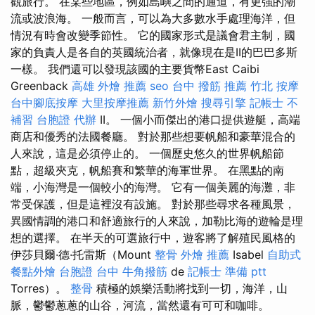
觀旅行。 在某些地區，例如島嶼之間的通道，有更強的潮
流或波浪海。 一般而言，可以為大多數水手處理海洋，但
情況有時會改變季節性。 它的國家形式是議會君主制，國
家的負責人是各自的英國統治者，就像現在是II的巴巴多斯
一樣。 我們還可以發現該國的主要貨幣East Caibi
Greenback
高雄 外燴 推薦
seo
台中 撥筋 推薦
竹北 按摩
台中腳底按摩
大里按摩推薦
新竹外燴
搜尋引擎
記帳士 不
補習
台胞證 代辦
II。 一個小而傑出的港口提供遊艇，高端
商店和優秀的法國餐廳。 對於那些想要帆船和豪華混合的
人來說，這是必須停止的。 一個歷史悠久的世界帆船節
點，超級夾克，帆船賽和繁華的海軍世界。 在黑點的南
端，小海灣是一個較小的海灣。 它有一個美麗的海灘，非
常受保護，但是這裡沒有設施。 對於那些尋求各種風景，
異國情調的港口和舒適旅行的人來說，加勒比海的遊輪是理
想的選擇。 在半天的可選旅行中，遊客將了解殖民風格的
伊莎貝爾·德·托雷斯（Mount
整骨
外燴 推薦
Isabel
自助式
餐點外燴
台胞證 台中
牛角撥筋
de
記帳士 準備 ptt
Torres）。
整骨
積極的娛樂活動將找到一切，海洋，山
脈，鬱鬱蔥蔥的山谷，河流，當然還有可可和咖啡。