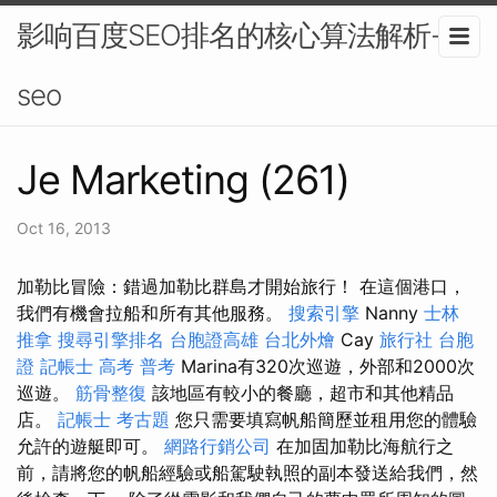
影响百度SEO排名的核心算法解析-
seo
Je Marketing (261)
Oct 16, 2013
加勒比冒險：錯過加勒比群島才開始旅行！ 在這個港口，
我們有機會拉船和所有其他服務。
搜索引擎
Nanny
士林
推拿
搜尋引擎排名
台胞證高雄
台北外燴
Cay
旅行社 台胞
證
記帳士 高考 普考
Marina有320次巡遊，外部和2000次
巡遊。
筋骨整復
該地區有較小的餐廳，超市和其他精品
店。
記帳士 考古題
您只需要填寫帆船簡歷並租用您的體驗
允許的遊艇即可。
網路行銷公司
在加固加勒比海航行之
前，請將您的帆船經驗或船駕駛執照的副本發送給我們，然