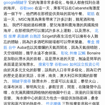
google關鍵字
它的海灘非常多樣化，每個人都會找到合適
的海岸。
谷歌seo
在這一天，乘客可以在Cabarete海灘度
過一個下午，他們將在那裡提供美味的當地午餐。
鬆筋
在
這一天，MSC海濱為乘客帶來了許多計劃，雞尾酒和地
點。 我們不能錯過棕櫚灘，嬰兒海灘和鷹海灘的異國風情
海岸，在那裡我們可以嘗試許多水上運動，以及潛水。
北
投 按摩
易遊網 台胞證
Sziget的夜生活也可以擁有令人難
忘的體驗，因為許多酒吧和賭場都可以帶來樂趣。
餐盒
撥
筋 台中
Auba也以其燦爛的天氣而聞名，因為天氣很晴朗，
天空很晴朗，幾乎永遠不會掉落。
彰化 外燴
記帳
Bonaire
是加勒比潛水員的首都，這是潛水迷的天堂，無論是簡單的
表面還是深海潛水。
搜索引擎
谷歌seo
如何設立投資公司
由於其多元文化的影響，該島的人口非常多樣化，因為它們
的歷史是基於英語，非洲，南美，澳大利亞和英國的影響
力。
關鍵字搜尋
除潛水外，您還可以去遠足，攀登火山，
在瀑布沐浴，黎明鳥兒去，參觀甘蔗，閒逛，在隆隆聲中品
嚐，在充滿異國情調植物的植物園中行走，浪漫的日落現場
音樂。 海水療中心的新活力包含一個提供加熱瓷磚，桑拿
浴室和蒸汽室的熱套件。
竹北腰痛
三對按摩套房和七個單