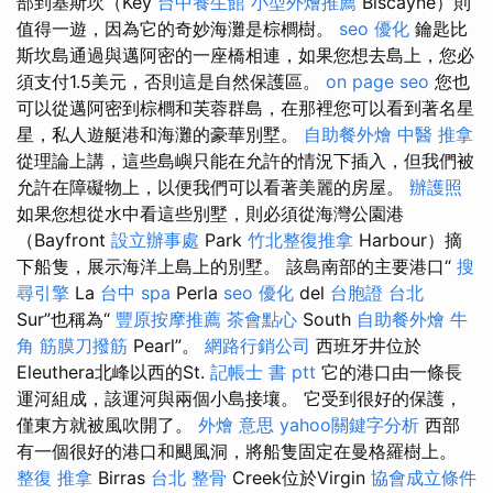
部到基斯坎（Key
台中養生館
小型外燴推薦
Biscayne）則
值得一遊，因為它的奇妙海灘是棕櫚樹。
seo 優化
鑰匙比
斯坎島通過與邁阿密的一座橋相連，如果您想去島上，您必
須支付1.5美元，否則這是自然保護區。
on page seo
您也
可以從邁阿密到棕櫚和芙蓉群島，在那裡您可以看到著名星
星，私人遊艇港和海灘的豪華別墅。
自助餐外燴
中醫 推拿
從理論上講，這些島嶼只能在允許的情況下插入，但我們被
允許在障礙物上，以便我們可以看著美麗的房屋。
辦護照
如果您想從水中看這些別墅，則必須從海灣公園港
（Bayfront
設立辦事處
Park
竹北整復推拿
Harbour）摘
下船隻，展示海洋上島上的別墅。 該島南部的主要港口“
搜
尋引擎
La
台中 spa
Perla
seo 優化
del
台胞證 台北
Sur”也稱為“
豐原按摩推薦
茶會點心
South
自助餐外燴
牛
角 筋膜刀撥筋
Pearl”。
網路行銷公司
西班牙井位於
Eleuthera北峰以西的St.
記帳士 書 ptt
它的港口由一條長
運河組成，該運河與兩個小島接壤。 它受到很好的保護，
僅東方就被風吹開了。
外燴 意思
yahoo關鍵字分析
西部
有一個很好的港口和颶風洞，將船隻固定在曼格羅樹上。
整復 推拿
Birras
台北 整骨
Creek位於Virgin
協會成立條件