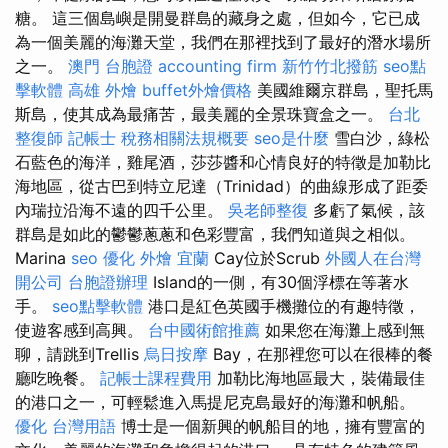
糖。 這三個島嶼是開曼群島的藏身之處，但如今，它已成
為一個美麗的海灘天堂，我們在那裡找到了最好的潛水場所
之一。
澳門 台胞證
accounting firm
新竹竹北撥筋
seo點
擊軟體
高雄 外燴
buffet外燴價格
美國維爾京群島，聖托馬
斯島，使其成為最痛苦，最美麗的全景珠寶盒之一。
台北
整復師
記帳士 稅務相關法規概要
seo是什麼
雪白沙，綠松
石藍色的海洋，雞尾酒，莎莎醬和心情良好的特徵是加勒比
海地區，從古巴到特立尼達（Trinidad）的曲線形成了距委
內瑞拉沿海不遠的四千公里。
吳老師整復
多虧了氣候，該
群島是如此的鬱鬱蔥蔥和色彩豐富，我們知道與之相似。
Marina
seo 優化
外燴 宜蘭
Cay位於Scrub
外國人在台灣
開公司
台胞證辦理
Island的一側，有30個浮標在等著水
手。
seo點擊軟體
港口是紅色英國手機攤位的有趣特徵，
使遊客感到高興。
台中國術館推薦
如果您在海灘上感到無
聊，請跳到Trellis
烏日按摩
Bay，在那裡您可以在很棒的餐
廳吃晚餐。
記帳士課程費用
加勒比海地區最大，裝備最佳
的港口之一，可輕鬆進入馬提尼克島最好的海灘和帆船。
優化 台灣用語
博士是一個新興的帆船目的地，擁有豐富的