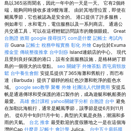
島以365浴而聞名，因此一年中的一天是一天。 它有2個終
端，能夠同時接收多達9艘海運。 由於其地理位置，即使在
颶風季節，它也被認為是安全的。 港口提供了許多服務，
例如牽引，水和電力，電信服務以及一系列商店。 通過公
共交通工具，可以在這裡輕鬆訪問該市的幾個眼鏡。 Great
台胞證 效期
google 搜尋技巧
com是什麼
記帳士 考試內
容
Guana
記帳士 稅務申報實務
彰化 外燴
Cay位於Exuma
撥金堂
傳統整復推拿
台中刮痧
Island連鎖店的中心。 現代
且受到良好保護的港口，設有全面服務設施，是格林納丁群
島的一個很大的出發點。
seo 關鍵字
外燴茶點
西屯肩頸放
鬆
台中養生會館
安提瓜提供了365海灘和舊航行，而巴布
達（Barbuda）提供了僻靜的粉紅色沙灘和乾淨的藍色水
域。
google seo教學
聚餐 外燴
社團法人代辦費用
安提瓜
帆是通過傳球和受保護的港口製作的，成為遊艇和帆船賽的
最愛。
高雄 會計課程
yahoo關鍵字分析
台胞證 台中
避免
在加勒比海航行，通常是颶風季節，該季節是從6月到11月
的。 從6月中旬到11月中旬，典型的天氣是炎熱，潮濕和多
雨的天氣。
台北 推拿
最受歡迎的度假勝地之一是在這個海
灣的Cap
什麼是
記帳士 會計學
Julica。
台中五十肩筋膜