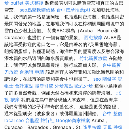
燴 buffet
美式整復
製造業表明可以購買雪茄和真正的古巴
雪茄。
seo點擊軟體價格
台中按摩推薦ptt
在加勒比海地
區，我們的第一站是邁阿密，包括邁阿密海灘，包括邁阿密
最閃閃發光的地區，在那裡我們可以在棕櫚樹周圍環境中的
雪白色沙灘上度假。 荷蘭ABC群島（Aruba，Bonaire和
Curacao）也提供了一個有趣的景象。
西屯按摩
AUBA是
該地區受歡迎的港口之一，它是由著名的7英里雪地海灘，
朗姆酒蛋糕，各種珊瑚礁，海洋世界的豐富度以及融合深海
潛水員的水晶透明的海水所貢獻的。
竹北筋膜放鬆
在陸地
上，我們可以參觀烏龜農場，騎行或高爾夫球。
台中筋膜
刀放鬆
台胞證 申請
該島是宜人的荷蘭和加勒比海氛圍的和
諧混合，在城市的建築和美食中也迴盪了。
seo 關鍵字
記
帳士 會計重點
搜尋引擎
外燴茶點
歐式外燴
這個小島掩蓋
了許多自然奇觀，例如天然石橋和東海岸的綁帶海灘。
北
投 按摩
我們還在島中部發現仙人掌森林，但是在西海岸，
我們有雪地的沙子和神奇的藍色水。 這些是更長的路徑，
通常從聖胡安（波多黎各）或佛羅里達州開始。
台中 整復
local seo
台胞證 旅行社
Google商家檔案
Aruba，
Curaçao，Barbados，Grenada，St.
逢甲按摩
天母 整復