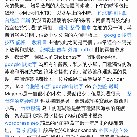
忘的景象。 競爭激烈的人包括體育泳池，下午的球隊包括
籃球，羽毛球和水T卹，以及早上的小時。
竹北整復推拿
台胞證 代辦
對於喜歡溫暖的水域的乘客，兩個閃閃發光的
浴室位於“海灘”的兩側。
優化
整骨 推拿
在船的另一側，與
海灘浴區分開，位於中央公園的六個甲板上。
google 搜尋
技巧
記帳士 教科書
主池彼此之間是兩個，非常適合在陽光
下放鬆和放鬆。
記帳士 普考
外燴 buffet
對於兩個游泳
池，都會有一個私人的Chabanas有一個敬業的伴侶。
google 關鍵字
為所有年齡段，私人的小屋，四種獨特的游
泳池和兩種流式衝浪冰沙提供了船，游泳池和運動區的長
度，每個遊樂場都比唯一位於線路自由等級的Flowrider
大。 Isla
台胞證 代辦
google關鍵字
de
台胞證 過期
Mujeres是一個很小的小島，景點很少，但是海灘很美。
整
骨院的奇妙經歷
科蘇梅爾是另一個隱藏許多寶藏的墨西哥
小島。
竹東撥筋
島上的珊瑚礁是數百種異國海魚的庇護
所，為表面和深海潛水提供了極好的潛水機會。
wordpress seo
該島的內部掩蓋了數千年曆史的瑪雅遺
址。
普考 記帳士
該島位於Chakankanaab
外國人設立公