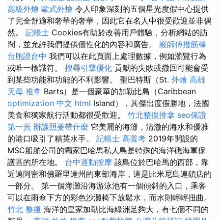
高級外燴
歐式外燴
令人印象深刻的五個星光度假中心提供
了完全舒適和奢華的奢華，因此它在名人中很受歡迎並非偶
然。
記帳士
Cookies有助於改善用戶體驗，分析網站的訪
問，並允許我們提供個性化的內容和廣告。
嚴師傅撥筋棒
台胞證台中
我們可以在此頁面上處理數據，例如瀏覽行為
或唯一標識符。
搜尋引擎優化
貢獻的失敗或撤回可能會受
到某些功能和功能的不利影響。 聖巴特斯（St.
外燴 高雄
天母 推拿
Barts）是一個豪華的加勒比島（Caribbean
optimization 中文
html
Island），其傑出度假勝地，法國
美食和獨家航行活動都很受歡迎。
竹北整復推拿
seo保證
第一頁
辦護照要帶什麼
它美麗的海灘，清澈的海水和優雅
的港口吸引了精英水手。
記帳士 高普考
2019年開設的
MSC船舶公司的獨家巴哈馬​​私人島是特殊的海洋礁海軍保
護區的所在地。
台中運動按摩
該島位於巴哈馬的西部，靠
近邁阿密和佛羅里達州的東部海岸，這是比米尼島連鎖店的
一部分。 第一個海灘沿海游泳池有一個傾斜的入口，乘客
可以在雨傘下方的彩色沙灘椅下放鬆水，而水則輕輕扭曲。
竹北 整復
海洋的皇家加勒比海綠洲足夠大，有七個不同的