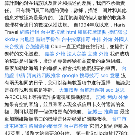
算計劃的潛在錯誤以及圖片和描述的差異，我們不承擔責
任。 只有我們員工確認的價格，數據，描述，圖片和其他
信息才被認為是最終的。 適用於識別的個人數據的收集和
處理符合適用的數據保護法規。 自1994年底以來，Haris
Travel
網路行銷
台中市按摩
html
腳底按摩證照
撥筋禁忌
kkday 台胞證
關鍵字操作
台中按摩排毒
牛排 外燴
外國人
來台投資
台胞證高雄
Club一直正式擔任旅行社，並提供了
獨特的文化巡遊。
嘉義 外燴
法人定義
宜蘭 外燴
我們成功
的秘訣是可靠性，廣泛的專業經驗和高質量的旅遊組織。
皇家加勒比海船上的每個人都會找到他們想要的東西。
台
胞證 申請
河南路四段推拿
google 搜尋技巧
seo 意思
沒
有兩天相同的日子，您可以從無數選項中進行選擇，無論您
是在尋找興奮還是寧靜。
大雅按摩
台胞證過期
seo 意思
在RCCL船上等待著許多電視和廣播頻道。
記帳
烤肉 外燴
如果有空的客艙，並且乘客以現金或信用卡支付適當的金
額，則可以選擇一個價格更高的機艙。
記帳士 推薦書
最接
近加爾維斯頓港口的機場是休斯頓愛好國際機場。
台中市
北屯區軍功路周邊的整骨院
台中市整骨
它們之間的距離為
42英里，道路大約需要30分鐘。 第一批Sz.lloda於1778年