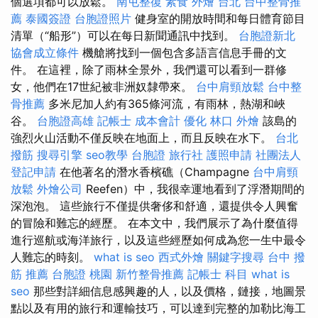
個選項都可以放鬆。
南屯整復
素食 外燴 台北
台中整骨推
薦
泰國簽證
台胞證照片
健身室的開放時間和每日體育節目
清單（“船形”）可以在每日新聞通訊中找到。
台胞證新北
協會成立條件
機艙將找到一個包含多語言信息手冊的文
件。 在這裡，除了雨林全景外，我們還可以看到一群修
女，他們在17世紀被非洲奴隸帶來。
台中肩頸放鬆
台中整
骨推薦
多米尼加人約有365條河流，有雨林，熱湖和峽
谷。
台胞證高雄
記帳士 成本會計
優化
林口 外燴
該島的
強烈火山活動不僅反映在地面上，而且反映在水下。
台北
撥筋
搜尋引擎
seo教學
台胞證 旅行社
護照申請
社團法人
登記申請
在他著名的潛水香檳礁（Champagne
台中肩頸
放鬆
外燴公司
Reefen）中，我很幸運地看到了浮潛期間的
深泡泡。 這些旅行不僅提供奢侈和舒適，還提供令人興奮
的冒險和難忘的經歷。 在本文中，我們展示了為什麼值得
進行巡航或海洋旅行，以及這些經歷如何成為您一生中最令
人難忘的時刻。
what is seo
西式外燴
關鍵字搜尋
台中 撥
筋 推薦
台胞證 桃園
新竹整骨推薦
記帳士 科目
what is
seo
那些對詳細信息感興趣的人，以及價格，鏈接，地圖景
點以及有用的旅行和運輸技巧，可以達到完整的加勒比海工