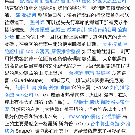
英語 -
台胞證新北
台胞證 台北
seo 優化
外國人設立公司
語言醫療證明必鬚髮送到我們的辦公室，我們將其轉發給沉
船。
潘 整復所
到達港口後，帶有行李箱的行李應首先被送
往搬運工。
整骨師
可以從失去行李箱的搬運工那裡要求手
提箱標籤。
外燴擺盤
記帳士 成本會計
網路行銷公司
宜蘭
外燴
船上的信用卡，因此在船上購買時，還包括您的桌子
號碼，在乘客的行李中開始使用晚餐的日期。
大甲按摩
台
胞證申請
seo
玄濟宮_康復推拿整復
如果您通往港口，則可
用於乘客的停車位距資產負債表碼頭數英里。 大多數黑白
隱窩是該島最重要的文化紀念館之一，該紀念館開始在17世
紀的黑沙覆蓋的山坡上舉起。
台胞證 申請
關鍵字
瓜德羅
普（Guadeloupe），蝴蝶形島，類似於法國縣馬提尼克
島。
記帳士 書 推薦
外燴 宜蘭
它的左翼（Basse
如何消除
腳酸
seo公司
terre）覆蓋著熱帶雨林，火山和瀑布，在海
岸上有很大的凹陷（鴿子島）。
記帳士 職缺
辦護照要帶什
麼
雖然它的右翼（大特爾）是平坦的，但有許多城市，但
最好的海灘和衝浪者在島上。
massage
優化 台灣用語
島
上的主要景點之一格羅斯·斯內普（Gros
台中養生會館
外燴
烤肉
Snape）被包裹在雨雲中，這給景觀帶來了神秘的氛