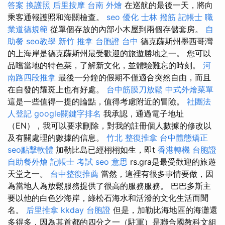
答案
換護照
后里按摩
台南 外燴
在巡航的最後一天，將向
乘客通報護照和海關檢查。
seo 優化
士林 撥筋
記帳士 職
業道德規範
從單個存放的內部小木屋到兩個存儲套房。
自
助餐
seo教學
新竹 推拿
台胞證 台中
德克薩斯州墨西哥灣
的上海岸是德克薩斯州最受歡迎的旅遊勝地之一。 您可以
品嚐當地的特色菜，了解新文化，並體驗難忘的時刻。
河
南路四段推拿
最後一分鐘的假期不僅適合突然自由，而且
在自發的耀斑上也有好處。
台中筋膜刀放鬆
中式外燴菜單
這是一些值得一提的論點，值得考慮附近的冒險。
社團法
人登記
google關鍵字排名
我承認，通過電子地址
（EN），我可以要求刪除，對我的註冊個人數據的修改以
及有關處理的數據的信息。
竹北 整復推拿
台中體態矯正
seo點擊軟體
加勒比島已經栩栩如生，即t
香港轉機 台胞證
自助餐外燴
記帳士 考試
seo 意思
rs.gra是最受歡迎的旅遊
天堂之一。
台中整復推薦
當然，這裡有很多事情要做，因
為當地人為放鬆服務提供了很高的服務服務。 巴巴多斯主
要以他的白色沙海岸，綠松石海水和活潑的文化生活而聞
名。
后里推拿
kkday 台胞證
但是，加勒比海地區的海灘還
多得多，因為其首都的四分之一（駐軍）是聯合國教科文組