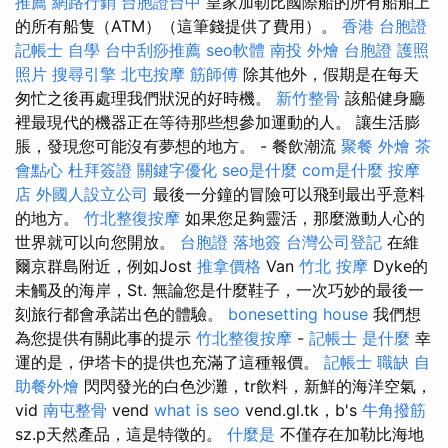
推薦
網路行銷
台胞證台中
皇家加勒比國際船的所有船舶上
的所有船隻（ATM）（這筆錢提供了費用）。
香港 台胞證
記帳士 自學
台中刮痧推薦
seo軟體
南投 外燴
台胞證 護照
照片
搜尋引擎
北屯按摩
筋師傅
除其他外，假期是在每天
匆忙之後再處理我們狀況的好時機。
新竹整骨
該船健身廳
裡最現代的機器正在等待那些想參加運動的人。 讓生活膨
脹，發現您可能沒有夢想的地方。 - 餐飲潮流
聚餐 外燴
茶
會點心
杜拜簽證
關鍵字優化
seo是什麼
com是什麼
按摩
店
外國人設立公司
最後一分鐘的冒險可以飛到最出乎意料
的地方。
竹北整復按摩
如果您足夠靈活，那麼激動人心的
世界就可以向您開放。
台胞證 落地簽
台灣公司登記
在維
爾京群島附近，例如Jost
推拿價格
Van
竹北 按摩
Dyke的
未觸及的海岸，St. 無論您是什麼鞋子，一次巧妙的最後一
刻旅行都會承諾出色的體驗。
bonesetting house
我們想
為您提供有關此事的提示
竹北整復按摩
-
記帳士 是什麼
幸
運的是，伊塔卡的提供也充滿了這種報價。
記帳士 職缺
自
助餐外燴
閃閃發光的白色沙灘，tr飲料，新鮮的海洋空氣，
vid
南屯整骨
vend
what is seo
vend.gl.tk，b's
牛角撥筋
sz.p天然產品，這是特徵的。
什麼是
不僅存在加勒比海地