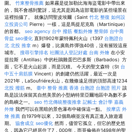
圍。
竹東整骨推薦
如果霧是從加勒比海海盜電影中帶出來
的，我不會感到驚訝，這尤其是因為這部電影的某些場景在
這裡拍攝了。 就像訪問聖皮埃爾（Saint
竹北 整復
如何設
立投資公司
Pierre）一樣，這是馬提尼克島（Martinique）
的首都。
seo agency
台中 撥筋
餐點外燴
整骨師
台中喬
骨盆
seo優化
直到1902年蒙特佩利火山（1397
台胞證台
北
北投 推拿
m）爆發，比廣島炸彈強40倍，沒有摧毀這座
城市。
搜尋引擎排名
社團法人登記好處
台南 外燴
在小安
提拉斯（Antillas）中的杜鵑雞蛋巴巴多斯（Barbados）方
面，它不是火山起源，而是沉積。 今天的聖文森特（St
台
中五十肩筋膜
Vincent）的創建仍然活躍，最近一次是
2021年，LaSoufriére火山，在幾條遠足徑的頂部高達1234
北投 撥筋
m。
臺中 整骨 推薦
香港 台胞證
台胞證 照片
該
島是設法保留其自然美景的小型納特里亞爾地區中為數不多
的島嶼之一。
seo
竹北傳統整復推拿
記帳士 會計學
嘉義
外燴
我們可以在黑暗的景色瀑布中確保這一點。
按摩店
外
燴 推薦
自1979年以來，32個島嶼並沒有真正進入旅遊週
期。
協會成立
seo優化
然而，儘管它孤立，但它的歷史悠
久，因為它已經居住了7，000年，而哥倫佈在1498年的聖