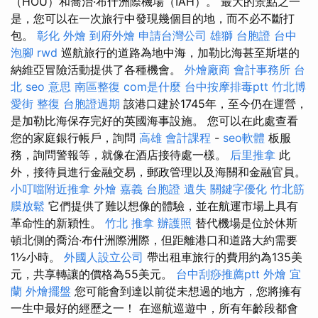
（HOU）和喬治·布什洲際機場（IAH）。 最大的景點之一
是，您可以在一次旅行中發現幾個目的地，而不必不斷打
包。
彰化 外燴
到府外燴
申請台灣公司
雄獅 台胞證
台中
泡腳
rwd
巡航旅行的道路為地中海，加勒比海甚至斯堪的
納維亞冒險活動提供了各種機會。
外燴廠商
會計事務所 台
北
seo 意思
南區整復
com是什麼
台中按摩排毒ptt
竹北博
愛街 整復
台胞證過期
該港口建於1745年，至今仍在運營，
是加勒比海保存完好的英國海事設施。 您可以在此處查看
您的家庭銀行帳戶，詢問
高雄 會計課程
-
seo軟體
板服
務，詢問警報等，就像在酒店接待處一樣。
后里推拿
此
外，接待員進行金融交易，郵政管理以及海關和金融官員。
小叮噹附近推拿
外燴 嘉義
台胞證 遺失
關鍵字優化
竹北筋
膜放鬆
它們提供了難以想像的體驗，並在航運市場上具有
革命性的新穎性。
竹北 推拿
辦護照
替代機場是位於休斯
頓北側的喬治·布什洲際洲際，但距離港口和道路大約需要
1½小時。
外國人設立公司
帶出租車旅行的費用約為135美
元，共享轉讓的價格為55美元。
台中刮痧推薦ptt
外燴 宜
蘭
外燴擺盤
您可能會到達以前從未想過的地方，您將擁有
一生中最好的經歷之一！ 在巡航巡遊中，所有年齡段都會