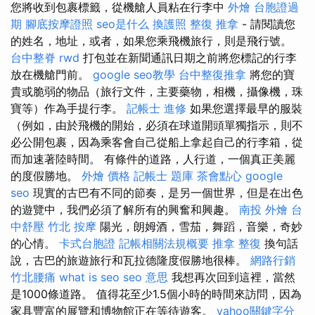
您將收到包裹標籤，從機艙人員粘在行李中
外燴
台胞證過
期
腳底按摩證照
seo是什么
換護照
整復 推拿
- 請閱讀您
的姓名，地址，或者，如果您乘飛機旅行，則是飛行號。
台中整脊
rwd
打包並在新聞通訊日期之前將您標記的行李
放在機艙門前。
google seo教學
台中整復推拿
將您的寶
貴或脆弱的物品（旅行文件，主要藥物，相機，攝像機，珠
寶等）作為手提行李。
記帳士 進修
如果您選擇最早的服裝
（例如，由於飛機的開始，必須在球道開頭單獨指示，則不
必公開包裹，因為乘客會自己從船上拿起自己的行李箱，從
而加速著陸時間。 有條件的道路，人行道，一個真正美麗
的度假勝地。
外燴 價格
記帳士 題庫
茶會點心
google
seo
現實的古巴有不同的節奏，是另一個世界，但是在出色
的遊覽中，我們必須了解所有的興奮和興趣。
南投 外燴
台
中舒壓
竹北 按摩
陽光，朗姆酒，雪茄，舞蹈，音樂，奇妙
的心情。
卡式台胞證
記帳相關法規概要
推拿 整復
換句話
說，古巴的旅遊旅行和瓦拉德隆度假勝地很棒。
網路行銷
竹北腰痛
what is seo
seo 意思
我想再次回到這裡，當然
是1000條道路。 值得花至少1.5個小時的時間來訪問，因為
家具豐富的展覽和博物館正在等待遊客。
yahoo關鍵字分