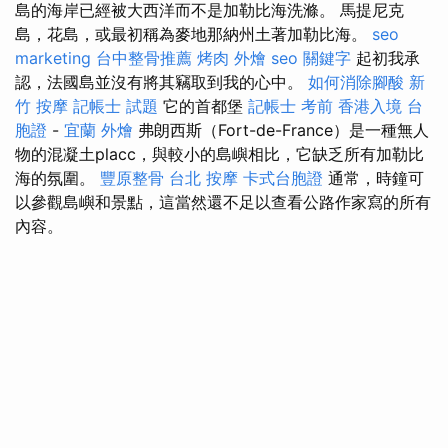
島的海岸已經被大西洋而不是加勒比海洗滌。 馬提尼克
島，花島，或最初稱為麥地那納州土著加勒比海。
seo
marketing
台中整骨推薦
烤肉 外燴
seo 關鍵字
起初我承
認，法國島並沒有將其竊取到我的心中。
如何消除腳酸
新
竹 按摩
記帳士 試題
它的首都堡
記帳士 考前
香港入境 台
胞證
-
宜蘭 外燴
弗朗西斯（Fort-de-France）是一種無人
物的混凝土placc，與較小的島嶼相比，它缺乏所有加勒比
海的氛圍。
豐原整骨
台北 按摩
卡式台胞證
通常，時鐘可
以參觀島嶼和景點，這當然還不足以查看公路作家寫的所有
內容。