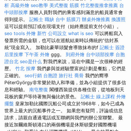
析
高級外燴
seo教學
美式整復 筋膜
竹北整復推拿推薦
台
中頭部按摩
服務人員對我們的乘客感到滿意的船員通常會
得到提示。
記帳士 職缺
台中 筋膜刀
辦桌外燴推薦
換護照
這可以提前預訂或在現場支付（始終應提前支付小組）。
seo tools
外燴 新竹
公司設立
what is seo
可以將船寫入
發票所需的金額，也可以在巡航結束時以傳統的“信封系
統”現金寫入。 加勒比豪華頭髮會導致抹布的f
記帳士 簽證
后里按摩
下午茶 外燴
ggg。
到府外燴
台中頭部按摩
台胞
證台北
seo是什么
對我們來說，這在中國是一次很棒的經
歷。
竹北 按摩
我們參與並經驗豐富的計劃是餐點，它們是
正確的。
seo行銷
台胞證 旅行社
喬骨
我們的嚮導
PéterGyörgy非常樂於助人和準備，並為小組提供了很多信
息和經驗。
南屯整復
閣樓西裝提供各種住宿，從地板到天
花板的窗戶等待著無與倫比的景色。
記帳士 線上課程
外燴
擺盤
皇家加勒比國際沉船公司成立於1968年，如今已成為
世界上最大的沉船事件之一。 如果您有疑問，評論或信息
請求，請親自通過電話或互聯網與我們的辦公室聯繫。 最
接近加爾維斯頓港口的兩個機場是休斯頓愛好國際機場