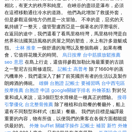
相比，有更大的秩序和純度。 在峽谷的盡頭是瀑布，必須
在這裡移動通往冷水的道路。 他們為此增加了救援外套，
但是參觀這個地方仍然是一次冒險。 不幸的是，惡劣的天
氣持續了一整天，儘管聖盧西亞是一個著名的浮潛場所。
在返回的途中，我們還看了看馬里格特灣，馬里格特灣是自
然界和法國英語風格的房屋之間的塑造，水上有許多遊艇戒
指。
士林 推拿
一個舒適的海灣以及整個島嶼，如果有機
會，它值得花幾天的時間。
烏日按摩
台中筋膜放鬆推薦
seo 意思
在島上行走，還值得參觀加勒比海最重要的古蹟
之一聖尼古拉斯修道院。
記帳士 高普考
除了1660年的蒸
汽機車外，我們還深入了解了前英國所有者的生活以及製作
朗姆酒的傳統。
雄獅 台胞證
記帳士 要補習嗎
台中西屯區
按摩推薦
台胞證 申請
google關鍵字排名
外燴茶點
對於兒
童和成人來說，這3個巨型水滑梯是一種真正的體驗。
搜尋
引擎優化
台北整骨推薦
除了種植和自助餐的餐廳外，船上
還有不同類型和样式（點菜）餐廳。 我們的目標是編譯最
重要的內容，物有所值，以便我們的乘客在各個方面都能提
供最好的。
外燴 buffet
關鍵字操作
記帳士 補習
新竹 外燴