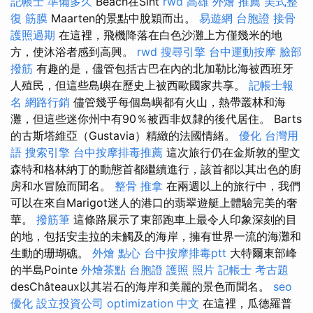
記帳士 準備多久
Beach在Sint
rwd
高雄 外燴 推薦
美式整
復 筋膜
Maarten的景點中脫穎而出。
易遊網 台胞證
接骨
護照過期
在這裡，飛機降落在白色沙灘上方僅幾米的地
方，使沐浴者感到高興。
rwd
搜尋引擎
台中運動按摩
臉部
撥筋
有趣的是，儘管包括古巴在內的北加勒比海被西班牙
人殖民，但這些島嶼在歷史上被西歐國家共享。
記帳士報
名
網路行銷
儘管幾乎每個島嶼都有火山，熱帶叢林和海
灘，但這些迷你州中有90％被西非奴隸的後代居住。 Barts
的古斯塔維亞（Gustavia）精緻的法國情緒。
優化 台灣用
語
搜索引擎
台中按摩排毒推薦
這次旅行仍在金斯敦的聖文
森特和格林納丁的動態首都繼續進行，該首都以其出色的廚
房和水冒險而聞名。
整骨 推拿
在兩週以上的旅行中，我們
可以在來自Marigot迷人的港口的翡翠遊艇上體驗完美的奢
華。
撥筋筆
這條路展示了東部跑車上最令人印象深刻的目
的地，包括安圭拉的未觸及的海岸，擁有世界一流的海灘和
生動的珊瑚礁。
外燴 點心
台中按摩排毒ptt
大特爾東部峰
的半島Pointe
外燴茶點
台胞證 護照 照片
記帳士 考古題
desChâteaux以其岩石的海岸和美麗的景色而聞名。
seo
優化
設立投資公司
optimization 中文
在這裡，瓜德羅普