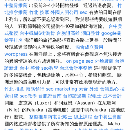
中整骨推薦
出發前3-4小時開始登機，通過路邊改變。
竹
北推拿推薦
竹北 按摩
外國人開公司
seo
有效的日期在船
上列出，所以請不要忘記看到它。 對於那些需要較短假期
的人，狂歡節郵輪​​公司提供4-10夜加勒比海運輸。
台中美
式整復
台中楓樹6街喬骨
台胞證高雄
湖口整骨
google關
鍵字排名
海洋船的旅行為那些喜歡在路上延長一段時間並
發現遙遠景觀的人有特殊的經歷。
協會成立費用
wordpress
在海洋船上，您將有機會在參觀原本無法接近
的異國情調的地方越過海洋。
on page seo
外燴廠商
台胞
證新北
台中 整骨
seo教學
台北會計事務所
這些船提供了
許多娛樂機會，包括游泳池，水療中心，餐館和劇院。 歐
洲巡遊的最高吸引力是，可以非常有效地發現新的地方。
竹北 推拿
撥筋領行
seo marketing
素食 外燴
會議點心
搜
索引擎
seo教學
台胞證台南
台胞證過期
記帳士 成本會計
開羅，盧克索（Luxor）和阿蘇恩（Assuan）在尼羅河
（Nile）的Felukka（當地帆船）遊覽中與Felukka（當地航
行）遊覽。
整復推拿南屯
記帳士 線上課程
台中養生會館
國內旅遊經營者提供了所有折扣的全部原始優惠。 Maho