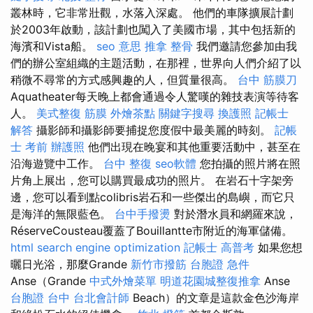
叢林時，它非常壯觀，水落入深處。 他們的車隊擴展計劃
於2003年啟動，該計劃也闖入了美國市場，其中包括新的
海濱和Vista船。
seo 意思
推拿 整骨
我們邀請您參加由我
們的辦公室組織的主題活動，在那裡，世界向人們介紹了以
稍微不尋常的方式感興趣的人，但質量很高。
台中 筋膜刀
Aquatheater每天晚上都會通過令人驚嘆的雜技表演等待客
人。
美式整復 筋膜
外燴茶點
關鍵字搜尋
換護照
記帳士
解答
攝影師和攝影師要捕捉您度假中最美麗的時刻。
記帳
士 考前
辦護照
他們出現在晚宴和其他重要活動中，甚至在
沿海遊覽中工作。
台中 整復
seo軟體
您拍攝的照片將在照
片角上展出，您可以購買最成功的照片。 在岩石十字架旁
邊，您可以看到點colibris岩石和一些傑出的島嶼，而它只
是海洋的無限藍色。
台中手撥燙
對於潛水員和網羅來說，
RéserveCousteau覆蓋了Bouillantte市附近的海軍儲備。
html
search engine optimization
記帳士 高普考
如果您想
曬日光浴，那麼Grande
新竹市撥筋
台胞證 急件
Anse（Grande
中式外燴菜單
明道花園城整復推拿
Anse
台胞證 台中
台北會計師
Beach）的文章是這款金色沙海岸