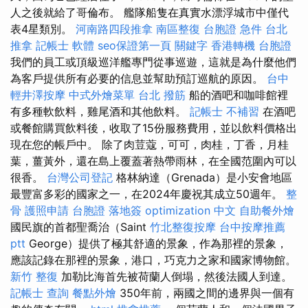
人之後就給了哥倫布。 艦隊船隻在真實水漂浮城市中僅代
表4星類別。
河南路四段推拿
南區整復
台胞證 急件
台北
推拿
記帳士 軟體
seo保證第一頁
關鍵字
香港轉機 台胞證
我們的員工或頂級巡洋艦專門從事巡遊，這就是為什麼他們
為客戶提供所有必要的信息並幫助預訂巡航的原因。
台中
輕井澤按摩
中式外燴菜單
台北 撥筋
船的酒吧和咖啡館裡
有多種軟飲料，雞尾酒和其他飲料。
記帳士 不補習
在酒吧
或餐館購買飲料後，收取了15份服務費用，並以飲料價格出
現在您的帳戶中。 除了肉荳蔻，可可，肉桂，丁香，月桂
葉，薑黃外，還在島上覆蓋著熱帶雨林，在全國范圍內可以
很香。
台灣公司登記
格林納達（Grenada）是小安會地區
最豐富多彩的國家之一，在2024年慶祝其成立50週年。
整
骨
護照申請
台胞證 落地簽
optimization 中文
自助餐外燴
國民旗的首都聖喬治（Saint
竹北整復按摩
台中按摩推薦
ptt
George）提供了極其舒適的景象，作為那裡的景象，
應該記錄在那裡的景象，港口，巧克力之家和國家博物館。
新竹 整復
加勒比海首先被荷蘭人倒塌，然後法國人到達。
記帳士 查詢
餐點外燴
350年前，兩國之間的邊界與一個有