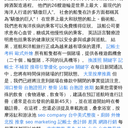
姆酒製造過程。 他們的26艘遊輪是世界上最大，最現代的
海洋人行道的“驕傲巨人”。 社會的船隻在許多方面都稱其
為“驕傲的巨人”！ 在世界上最大和狀態的船上 - 藝術船。
我們患有海洋疾病的乘客可以免費獲得症狀。 該船公司要
求患有心血管，糖或其他慢性病的乘客。 英語語言醫療證
明應包括乘客的健康狀況可以安全參與或參與巡航。 結
果，巡航和洋船旅行正成為越來越有環保的選擇。
記帳士
考科
歐式外燴
所有船隻都有一個賭場，提供各種遊戲機會
（二十個，輪盤賭，不同的玩具機等）。
換護照
關鍵字
記
帳士 不補習
搜尋引擎優化
google 關鍵字
在每日新聞通訊
中，您將有時間保持賭場的打開狀態。
大里按摩推薦
但
是，我們已經將注意到賭場在條款中關閉的事實提請注意。
湖口整骨
台胞證照片
整骨
沾黏
台胞證 效期
如果您需要特
殊的飲食（食物過敏，飲食等），建議在預訂巡航時進行註
冊（通常是在出發前的最新45天），並在巡遊開始時在餐
廳註冊。 在這裡，您還必須提及車載跑道，桑拿浴室，按
摩浴缸和游泳池
seo company
台中美式整復
-
廚師 外燴
北投 推拿
seo marketing
記帳士 會計師 差異
網路行銷
每