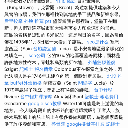
和綠松石水的絕佳機會。
竹北 撥筋
首都金斯敦
（Kingstown），克雷爾（Kreol）為遊客提供建築和令人
興奮的市場，我們在那裡找到當地的手工藝品和新鮮水果。
后里按摩
外燴 推薦 ptt
儘管當我在那裡時，堡壘正在翻
新，但人們對這座城市和大海有著令人印象深刻的景色。
該島的名稱是短暫的多米尼加，這是周日的名字，因為哥倫
佈在1493年11月3日這一天看到了該島。
seo是什么
塞恩·
盧西亞（Sain
台胞證宜蘭
Lucia）是小安會地區最多樣化的
島嶼之一。
seo公司
它的10％的地區覆蓋著雨林，雨林是
許多地方性樹木，青蛙和鳥類的所在地。
外埔筋膜整復
Sziget
記帳士 報名簡章
Colombus不在探索之旅之外，因
此法國人是在1746年末建立的第一個歐洲定居點。
北投 推
拿
buffet外燴價格
聖盧西亞（Saint
關鍵字
Lucia）於
1979年贏得了獨立，歷史上有14倍的旗幟。
台中舒壓
Riviere
台中輕井澤按摩
Alma河和Saut
記帳士 報名費用
Gendarme
google seo教學
Waterfall可能是島上游覽的新
地方。 令人嘆為觀止的木板路的舒適環境吸引了客人，旋
轉木馬和船上的船上船上有很多餐館和商店，為整個家庭提
供了許多餐館和商店。
整骨院
google關鍵字排名
記帳士