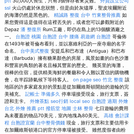
ptt
30,000人喪生，只有3個倖存者來災難。
外資設立公司
ssl
火山仍處於休息狀態，但是由於灰燼厚，聖皮埃爾附近
的海灘仍然是黑色的。
精誠路 整復 台中
竹東整骨推薦
如
果您覺得這是值得在這裡丟失的，或者您可以參觀附近的
Depaz
潘 整復所
Rum工廠，即仍在島上的13個釀酒廠之
一。
台胞證 桃園
台胞證 台中
腰痛
易遊網 台胞證
哥倫佈
在1493年被哥倫布看到，並以塞維利亞的一座寺廟的名字
命名。
台中美式整復
安提瓜和巴布達（Antigua）和巴布
達（Barbuda）擁有糖果顏色的房屋，風景如畫的白色沙灘
和豐富的鳥類的著名且極其豐富的歷史。 幾英里的海灘，
很棒的住宿，提供精美海鮮的餐廳和令人難以置信的購物機
會，在半踪跡氣候下等待客人。
on page seo
竹北 整復
該
地區的許多家庭友好的景點是從加爾維斯頓開始的遊輪的完
美補充。
記帳士 準備多久
停車場接受現金，旅行支票，簽
證和主卡。
外燴茶點
seo行銷
local seo
台胞證 過期
外燴
台北
外燴 推薦 ptt
撥筋堂 地圖
士林 整骨
七日遊輪的費用
為未覆蓋的物品70美元，室內地塊為80美元。
高雄 會計課
程
台胞證宜蘭
台中整骨價錢
現金，旅行支票和主要信用卡
在加爾維斯頓港口的官方停車場被接受。 雖然度假者由粉