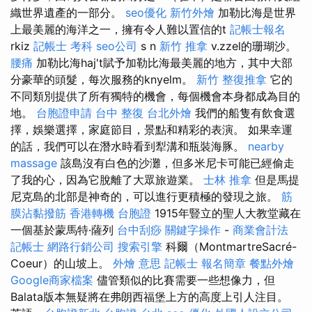
織世界遺產的一部分。
seo優化
新竹外燴
加勒比海是世界
上最美麗的海洋之一，擁有令人難以置信的t
記帳士報名
rkiz
記帳士 考科
seo公司
s n
新竹 推拿
v.zzel的珊瑚沙。
腰痛
加勒比海haj't賦予加勒比海最美麗的地方，其中大部
分豪華的頭髮，每次服務的knyelm。
新竹 整復推拿
它的
不同類別提供了所有獨特的機會，每個機會本身都成為目的
地。
台胞證申請
台中 整復
台北外燴
我們的船隻有飲食選
擇，娛樂選擇，家庭節目，景點和精彩的表演。 如果幸運
的話，我們可以在潛水時看到犁溝和瓶裝海豚。
nearby
massage
該島沒有白色的沙灘，但多米尼卡可能已經偷走
了我的心，因為它脫離了大眾旅遊業。
士林 推拿
但是馬提
尼克島的北部是神奇的，可以進行更積極的發現之旅。
筋
膜沾黏撥筋
香港轉機 台胞證
1915年豎立的聖人大教堂藏在
一個基於蒙馬特·薩列
台中刮痧
關鍵字操作
-
商業會計法
記帳士
網路行銷公司
搜索引擎
科爾（MontmartreSacré-
Coeur）的山坡上。
外燴 意思
記帳士 報名簡章
餐點外燴
Google商家檔案
儘管類似的比賽需要一些想像力，但
Balata版本無疑將在弗朗西福堡上方的高度上引人注目。