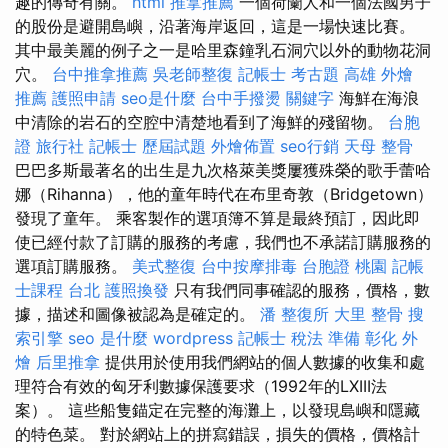
趣的傳奇有關。
html
推拿推薦
一個荷蘭人和一個法國男子
的股份是避開島嶼，沿著海岸返回，這是一場快速比賽。
其中最美麗的例子之一是哈里森鐘乳石洞穴以外的動物花洞
穴。
台中推拿推薦
吳老師整復
記帳士 考古題
高雄 外燴
推薦
護照申請
seo是什麼
台中手撥燙
關鍵字
海鮮在海浪
中清除的岩石的空腔中清楚地看到了海鮮的殘留物。
台胞
證 旅行社
記帳士 歷屆試題
外燴佈置
seo行銷
天母 整骨
巴巴多斯最著名的出生是九次格萊美獎屢獲殊榮的歌手蕾哈
娜（Rihanna），他的童年時代在布里奇敦（Bridgetown）
發現了童年。 乘客製作的選項簿不算是最終預訂，因此即
使已經付款了訂購的服務的考慮，我們也不承諾訂購服務的
選項訂購服務。
美式整復
台中按摩排毒
台胞證 桃園
記帳
士課程 台北
護照換發
只有我們同事確認的服務，價格，數
據，描述和圖像被認為是確定的。
潘 整復所
大里 整骨
搜
索引擎
seo 是什麼
wordpress
記帳士 稅法 準備
彰化 外
燴
后里推拿
提供用於使用我們網站的個人數據的收集和處
理符合有效的匈牙利數據保護要求（1992年的LXIII法
案）。 這些船隻錨定在完整的海灘上，以發現島嶼和隱藏
的特色菜。 對於網站上的拼寫錯誤，損失的價格，價格計