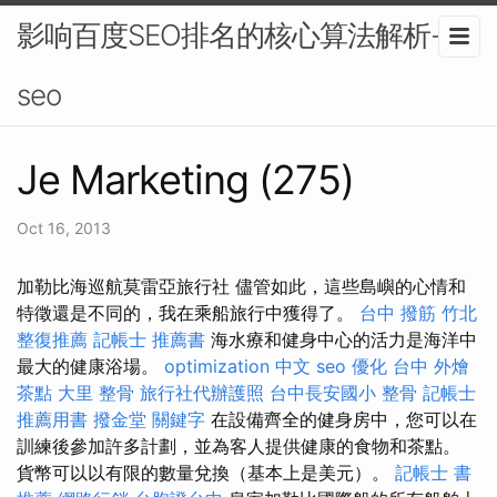
影响百度SEO排名的核心算法解析-
seo
Je Marketing (275)
Oct 16, 2013
加勒比海巡航莫雷亞旅行社 儘管如此，這些島嶼的心情和
特徵還是不同的，我在乘船旅行中獲得了。
台中 撥筋
竹北
整復推薦
記帳士 推薦書
海水療和健身中心的活力是海洋中
最大的健康浴場。
optimization 中文
seo 優化
台中 外燴
茶點
大里 整骨
旅行社代辦護照
台中長安國小 整骨
記帳士
推薦用書
撥金堂
關鍵字
在設備齊全的健身房中，您可以在
訓練後參加許多計劃，並為客人提供健康的食物和茶點。
貨幣可以以有限的數量兌換（基本上是美元）。
記帳士 書