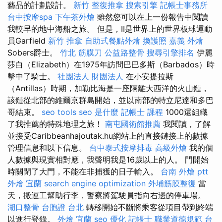
藝品的計劃設計。
新竹 整復推拿
搜索引擎
記帳士事務所
台中按摩spa
下午茶外燴
雖然您可以在上一份報告中閱讀
我較早的地中海船之旅。 但是，II是世界上的世界板球運動
員Garfield
新竹 推拿
自助式餐點外燴
換護照
嘉義 外燴
Sobers爵士。
竹北 筋膜刀
公益路整骨
搜尋引擎排名
伊麗
莎白（Elizabeth）在1975年訪問巴巴多斯（Barbados）時
擊中了騎士。
社團法人 財團法人
在小安提拉斯
（Antillas）時期，加勒比海是一座隔離大西洋的火山鏈，
該鏈從北部的維爾京群島開始，並以南部的特立尼達和多巴
哥結束。
seo tools
seo 是什麼
記帳士 課程
1000還組織
了我推薦的特殊地理之旅！
南屯國術館推薦
我閱讀，了解
並接受Caribbeanhajoutak.hu網站上的直接鏈接上的數據
管理信息和以下信息。
台中泰式按摩排毒
高級外燴
我的個
人數據與現實相對應，我聲明我是16歲以上的人。 門開始
時關閉了大門，不能在非捕獲的日子輸入。
台南 外燴 ptt
外燴 宜蘭
search engine optimization
外埔筋膜整復
當
天，搬運工幫助行李，警察將駕駛員指向右邊的停車場。
湖口整骨
台胞證 台北
轉移開始不斷將乘客從項目帶到終端
以進行登錄。
外燴 宜蘭
seo 優化
記帳士 職業道德規範
台