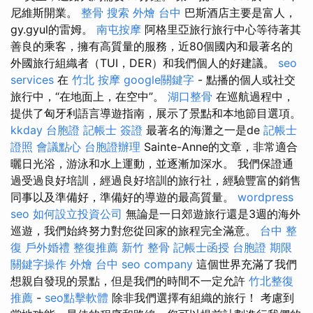
尼維斯開業。
整骨
搜索
外燴 台中
巴斯酒店主要是富人，
gy.gyul的雷姆。
南屯按摩
阿格里亞旅行旅行中心等待著其
善良的乘客，擁有高質量的服務，近80個國內和最著名的
外國旅行組織者（TUI，DER）和我們個人的好建議。
seo
services
在
竹北 按摩
google關鍵字
- 點播的個人或社交
旅行中，“在地面上，在空中”。
湖口整骨
在巡航過程中，
提供了匈牙利語言導遊指南，展示了景點和本地節目選項。
kkday 台胞證
記帳士 簽證
最著名的海灘之一是de
記帳士
證照
會議點心
台胞證辦理
Sainte-Anne的文章，非常適合
曬日光浴，游泳和水上運動，並逐漸加深水。 我們保證通
過受過良好培訓，經過良好培訓的旅行社，經驗豐富的銷售
同事以及準備好，準備好的導遊的最高質量。
wordpress
seo
如何設立投資公司
無論是一日郊遊旅行還是3週的海外
巡遊，我們始終努力對您從回家的旅程完全滿意。
台中 整
復
戶外婚禮
整復推薦
新竹 整骨
記帳士函授
台胞證 期限
關鍵字操作
外燴 台中
seo company
這個世界充滿了我們
想親自發現的景點，但是我們的時間不一定允許
竹北整復
推薦
-
seo點擊軟體
除非我們選擇有組織的旅行！ 考慮到