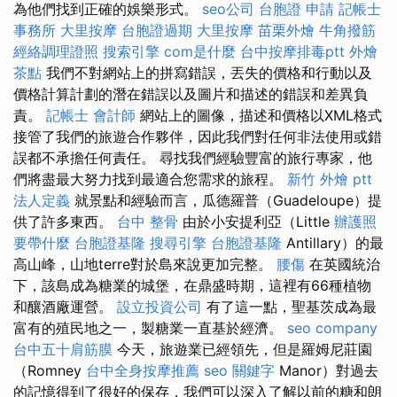
為他們找到正確的娛樂形式。
seo公司
台胞證 申請
記帳士
事務所
大里按摩
台胞證過期
大里按摩
苗栗外燴
牛角撥筋
經絡調理證照
搜索引擎
com是什麼
台中按摩排毒ptt
外燴
茶點
我們不對網站上的拼寫錯誤，丟失的價格和行動以及
價格計算計劃的潛在錯誤以及圖片和描述的錯誤和差異負
責。
記帳士 會計師
網站上的圖像，描述和價格以XML格式
接管了我們的旅遊合作夥伴，因此我們對任何非法使用或錯
誤都不承擔任何責任。 尋找我們經驗豐富的旅行專家，他
們將盡最大努力找到最適合您需求的旅程。
新竹 外燴 ptt
法人定義
就景點和經驗而言，瓜德羅普（Guadeloupe）提
供了許多東西。
台中 整骨
由於小安提利亞（Little
辦護照
要帶什麼
台胞證基隆
搜尋引擎
台胞證基隆
Antillary）的最
高山峰，山地terre對於島來說更加完整。
腰傷
在英國統治
下，該島成為糖業的城堡，在鼎盛時期，這裡有66種植物
和釀酒廠運營。
設立投資公司
有了這一點，聖基茨成為最
富有的殖民地之一，製糖業一直基於經濟。
seo company
台中五十肩筋膜
今天，旅遊業已經領先，但是羅姆尼莊園
（Romney
台中全身按摩推薦
seo 關鍵字
Manor）對過去
的記憶得到了很好的保存，我們可以深入了解以前的糖和朗