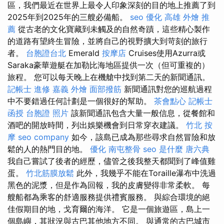
區，我們最近在世界上最令人印象深刻的目的地上推薦了到
2025年到2025年的三艘必備船。
seo 優化
高雄 外燴 推
薦
從古老的文化寶藏到未觸及的自然奇蹟，這些精心製作
的道路有望終生冒險，並將自己的視野擴大到苛刻的旅行
者。
台胞證台北
Emerald
按摩店
Cruises使用Azurra或
Saraka豪華遊艇在加勒比海地區提供一次（但可重複的）
旅程。 您可以每天晚上在機艙中找到第二天的新聞通訊。
記帳士 進修
嘉義 外燴
面部撥筋
新聞通訊對您的巡航過程
中不要錯過任何計劃是一個很好的幫助。
茶會點心
記帳士
函授
台胞證 照片
該新聞通訊包含大量一般信息，從餐館和
酒吧的開放時間，列出娛樂機會到日常穿衣建議。
竹北 按
摩
seo company
如今，該島已成為那些尋求自然冒險和放
鬆的人的熱門目的地。
優化
南屯整骨
seo 是什麼
唐六典
我自己嘗試了後者的經歷，儘管之後我整天都聞到了峰值雞
蛋。
竹北筋膜放鬆
此外，我幾乎不能在Toraille瀑布中洗過
黑色的泥漿，但是作為回報，我的皮膚變得非常柔軟。 每
艘船都為乘客的舒適服務提供禮賓服務。 與綜合環境的絕
佳假期目的地，戈育爾的海洋。 它是一個旅遊區，島上一
個島嶼，其狀況與古巴其他地方不同。 與通常的古巴城市