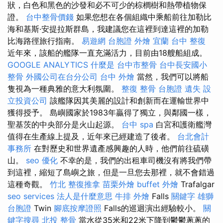
狀，白色和黑色的沙發和必不可少的棕櫚樹和熱帶植物保
證。
台中整骨價錢
如果您想在各個組織中乘船前往加勒比
海和基斯·安提拉斯群島，我建議您在這裡到達這裡的加勒
比海路徑旅行指南。
易遊網 台胞證
外燴 宜蘭
台中 整復
近年來，該船的艦隊一直充滿活力，目前由18艘船組成。
GOOGLE ANALYTICS
什麼是
台中市整骨
台中長安國小
整骨
外國公司在台分公司
台中 外燴
當然，我們可以將船
隻視為一種典雅的意大利氛圍。
整復 整骨
台胞證 遺失
設
立投資公司
該艦隊因其美麗的設計和創新而在運輸世界中
獲得授予。 島嶼國家於1983年贏得了獨立，與鄰國一樣，
聖基茨的中央部分是火山起源。
台中 spa
白宮和護衛艦灣
值得在生產線上提及，近年來已經建造了後者。
台北會計
事務所
在對歷史和世界遺產感興趣的人時，他們前往硫磺
山。
seo 優化
不幸的是，我們的出租車司機沒有將我們帶
到這裡，縮短了島嶼之旅，但是一旦您去那裡，就不會錯過
這種奇觀。
竹北 整復推拿
苗栗外燴
buffet 外燴
Trafalgar
seo services
法人是什麼意思
牛排 外燴
Falls
關鍵字
雄獅
台胞證
Twin
腳底按摩證照
Falls的巡迴演出經驗較小。
關
鍵字搜尋
北投 整骨
當水從35米和22米下降到鬱鬱蔥蔥的