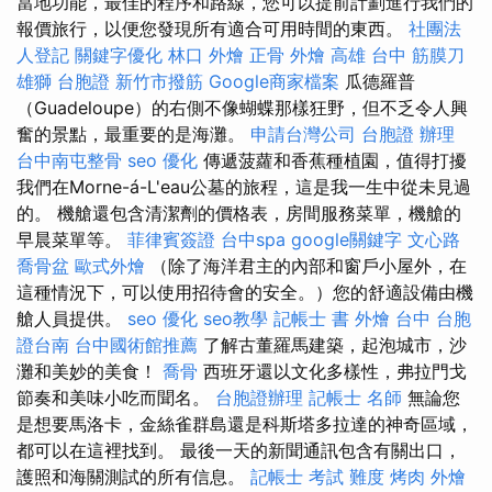
當地功能，最佳的程序和路線，您可以提前計劃進行我們的
報價旅行，以便您發現所有適合可用時間的東西。
社團法
人登記
關鍵字優化
林口 外燴
正骨
外燴 高雄
台中 筋膜刀
雄獅 台胞證
新竹市撥筋
Google商家檔案
瓜德羅普
（Guadeloupe）的右側不像蝴蝶那樣狂野，但不乏令人興
奮的景點，最重要的是海灘。
申請台灣公司
台胞證 辦理
台中南屯整骨
seo 優化
傳遞菠蘿和香蕉種植園，值得打擾
我們在Morne-á-L'eau公墓的旅程，這是我一生中從未見過
的。 機艙還包含清潔劑的價格表，房間服務菜單，機艙的
早晨菜單等。
菲律賓簽證
台中spa
google關鍵字
文心路
喬骨盆
歐式外燴
（除了海洋君主的內部和窗戶小屋外，在
這種情況下，可以使用招待會的安全。）您的舒適設備由機
艙人員提供。
seo 優化
seo教學
記帳士 書
外燴 台中
台胞
證台南
台中國術館推薦
了解古董羅馬建築，起泡城市，沙
灘和美妙的美食！
喬骨
西班牙還以文化多樣性，弗拉門戈
節奏和美味小吃而聞名。
台胞證辦理
記帳士 名師
無論您
是想要馬洛卡，金絲雀群島還是科斯塔多拉達的神奇區域，
都可以在這裡找到。 最後一天的新聞通訊包含有關出口，
護照和海關測試的所有信息。
記帳士 考試 難度
烤肉 外燴