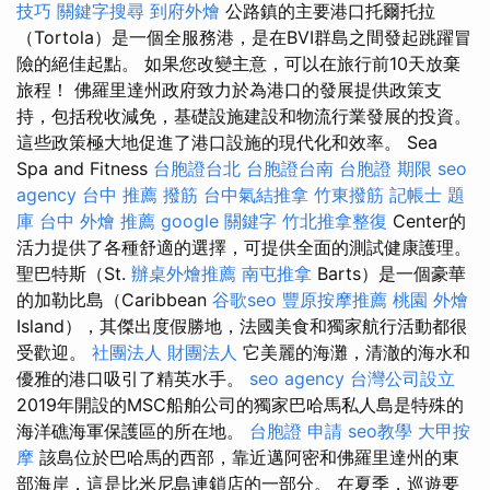
技巧
關鍵字搜尋
到府外燴
公路鎮的主要港口托爾托拉
（Tortola）是一個全服務港，是在BVI群島之間發起跳躍冒
險的絕佳起點。 如果您改變主意，可以在旅行前10天放棄
旅程！ 佛羅里達州政府致力於為港口的發展提供政策支
持，包括稅收減免，基礎設施建設和物流行業發展的投資。
這些政策極大地促進了港口設施的現代化和效率。 Sea
Spa and Fitness
台胞證台北
台胞證台南
台胞證 期限
seo
agency
台中 推薦 撥筋
台中氣結推拿
竹東撥筋
記帳士 題
庫
台中 外燴 推薦
google 關鍵字
竹北推拿整復
Center的
活力提供了各種舒適的選擇，可提供全面的測試健康護理。
聖巴特斯（St.
辦桌外燴推薦
南屯推拿
Barts）是一個豪華
的加勒比島（Caribbean
谷歌seo
豐原按摩推薦
桃園 外燴
Island），其傑出度假勝地，法國美食和獨家航行活動都很
受歡迎。
社團法人 財團法人
它美麗的海灘，清澈的海水和
優雅的港口吸引了精英水手。
seo agency
台灣公司設立
2019年開設的MSC船舶公司的獨家巴哈馬​​私人島是特殊的
海洋礁海軍保護區的所在地。
台胞證 申請
seo教學
大甲按
摩
該島位於巴哈馬的西部，靠近邁阿密和佛羅里達州的東
部海岸，這是比米尼島連鎖店的一部分。 在夏季，巡遊要