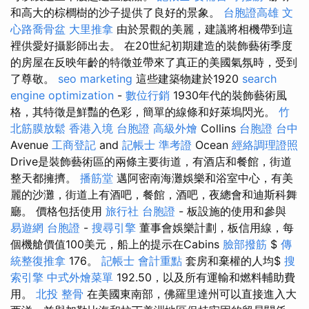
和高大的棕櫚樹的沙子提供了良好的景象。
台胞證高雄
文
心路喬骨盆
大里推拿
由於景觀的美麗，建議將相機帶到這
裡供愛好攝影師出去。 在20世紀初期建造的裝飾藝術季度
的房屋在反映年齡的特徵並帶來了真正的美國氣氛時，受到
了尊敬。
seo marketing
這些建築物建於1920
search
engine optimization
-
數位行銷
1930年代的裝飾藝術風
格，其特徵是鮮豔的色彩，簡單的線條和好萊塢閃光。
竹
北筋膜放鬆
香港入境 台胞證
高級外燴
Collins
台胞證 台中
Avenue
工商登記
and
記帳士 準考證
Ocean
經絡調理證照
Drive是裝飾藝術區的兩條主要街道，有酒店和餐館，街道
整天都擁擠。
播筋堂
邁阿密南海灘娛樂和浴室中心，有美
麗的沙灘，街道上有酒吧，餐館，酒吧，夜總會和迪斯科舞
廳。 價格包括使用
旅行社 台胞證
- 板設施的使用和參與
易遊網 台胞證
-
搜尋引擎
董事會娛樂計劃，板信用線，每
個機艙價值100美元，船上的提示在Cabins
臉部撥筋
$
傳
統整復推拿
176。
記帳士 會計重點
套房和棄權的人均$
搜
索引擎
中式外燴菜單
192.50，以及所有運輸和燃料輔助費
用。
北投 整骨
在美國東南部，佛羅里達州可以直接進入大