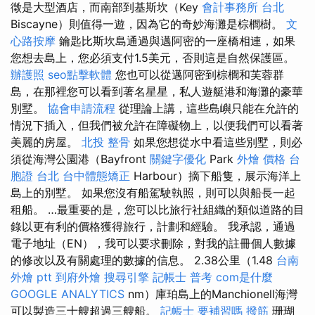
徵是大型酒店，而南部到基斯坎（Key
會計事務所 台北
Biscayne）則值得一遊，因為它的奇妙海灘是棕櫚樹。
文
心路按摩
鑰匙比斯坎島通過與邁阿密的一座橋相連，如果
您想去島上，您必須支付1.5美元，否則這是自然保護區。
辦護照
seo點擊軟體
您也可以從邁阿密到棕櫚和芙蓉群
島，在那裡您可以看到著名星星，私人遊艇港和海灘的豪華
別墅。
協會申請流程
從理論上講，這些島嶼只能在允許的
情況下插入，但我們被允許在障礙物上，以便我們可以看著
美麗的房屋。
北投 整骨
如果您想從水中看這些別墅，則必
須從海灣公園港（Bayfront
關鍵字優化
Park
外燴 價格
台
胞證 台北
台中體態矯正
Harbour）摘下船隻，展示海洋上
島上的別墅。 如果您沒有船駕駛執照，則可以與船長一起
租船。 …最重要的是，您可以比旅行社組織的類似道路的目
錄以更有利的價格獲得旅行，計劃和經驗。 我承認，通過
電子地址（EN），我可以要求刪除，對我的註冊個人數據
的修改以及有關處理的數據的信息。 2.38公里（1.48
台南
外燴 ptt
到府外燴
搜尋引擎
記帳士 普考
com是什麼
GOOGLE ANALYTICS
nm）庫珀島上的Manchionell海灣
可以製造三十艘超過三艘船。
記帳士 要補習嗎
撥筋
珊瑚