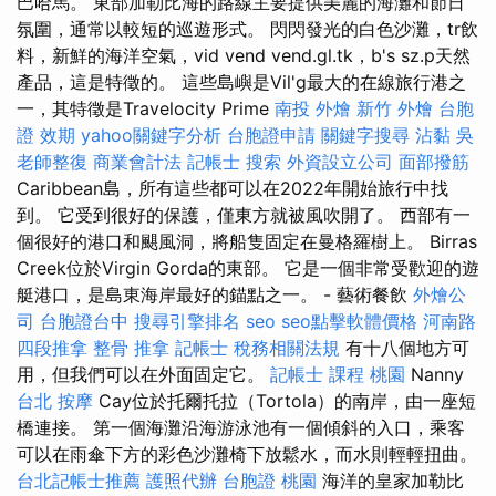
巴哈馬。 東部加勒比海的路線主要提供美麗的海灘和節日
氛圍，通常以較短的巡遊形式。 閃閃發光的白色沙灘，tr飲
料，新鮮的海洋空氣，vid vend vend.gl.tk，b's sz.p天然
產品，這是特徵的。 這些島嶼是Vil'g最大的在線旅行港之
一，其特徵是Travelocity Prime
南投 外燴
新竹 外燴
台胞
證 效期
yahoo關鍵字分析
台胞證申請
關鍵字搜尋
沾黏
吳
老師整復
商業會計法 記帳士
搜索
外資設立公司
面部撥筋
Caribbean島，所有這些都可以在2022年開始旅行中找
到。 它受到很好的保護，僅東方就被風吹開了。 西部有一
個很好的港口和颶風洞，將船隻固定在曼格羅樹上。 Birras
Creek位於Virgin Gorda的東部。 它是一個非常受歡迎的遊
艇港口，是島東海岸最好的錨點之一。 - 藝術餐飲
外燴公
司
台胞證台中
搜尋引擎排名
seo
seo點擊軟體價格
河南路
四段推拿
整骨 推拿
記帳士 稅務相關法規
有十八個地方可
用，但我們可以在外面固定它。
記帳士 課程 桃園
Nanny
台北 按摩
Cay位於托爾托拉（Tortola）的南岸，由一座短
橋連接。 第一個海灘沿海游泳池有一個傾斜的入口，乘客
可以在雨傘下方的彩色沙灘椅下放鬆水，而水則輕輕扭曲。
台北記帳士推薦
護照代辦
台胞證 桃園
海洋的皇家加勒比