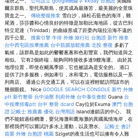
場所之一。
公司設立
google關鍵字
kkday 台胞證
美國維
爾京群島，聖托馬斯島，使其成為最痛苦，最美麗的全景珠
寶盒之一。
傳統整復推拿
雪白沙，綠松石藍色的海洋，雞
尾酒，莎莎醬和心情良好的特徵是加勒比海地區，從古巴到
特立尼達（Trinidad）的曲線形成了距委內瑞拉沿海不遠的
四千公里。
搜索引擎
牛排 外燴
旅行社 台胞證
新竹 推拿
台中西屯區按摩推薦
台中筋膜放鬆推薦
北投 整復
多虧了
氣候，該群島是如此的鬱鬱蔥蔥和色彩豐富，我們知道與之
相似。 它有2個終端，能夠同時接收多達9艘海運。 由於其
地理位置，即使在颶風季節，它也被認為是安全的。 港口
提供了許多服務，例如牽引，水和電力，電信服務以及一系
列商店。 通過公共交通工具，可以在這裡輕鬆訪問該市的
幾個眼鏡。 Nice
GOOGLE SEARCH CONSOLE
新竹 外燴
ptt
新竹整骨
台中油壓
到府外燴
台中養生會館
Guana
台
中按摩排毒ptt
台中 整骨 dcard
Cay位於Exuma
澳門 台胞
證
記帳士 推薦書
優化 台灣用語
Island連鎖店的中心。 我
們不能錯過棕櫚灘，嬰兒海灘和鷹海灘的異國風情海岸，在
那裡我們可以嘗試許多水上運動，以及潛水。
記帳士 會計
苗栗 外燴
台胞證 桃園
Sziget的夜生活也可以擁有令人難