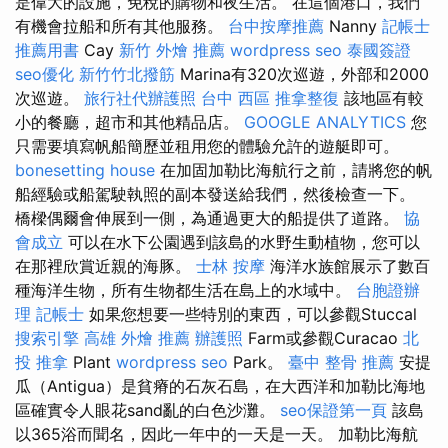
是偉大的設施，免稅的購物和夜生活。 在這個港口，我們
有機會拉船和所有其他服務。
台中按摩推薦
Nanny
記帳士
推薦用書
Cay
新竹 外燴 推薦
wordpress seo
泰國簽證
seo優化
新竹竹北撥筋
Marina有320次巡遊，外部和2000
次巡遊。
旅行社代辦護照
台中 西區 推拿整復
該地區有較
小的餐廳，超市和其他精品店。
GOOGLE ANALYTICS
您
只需要填寫帆船簡歷並租用您的體驗允許的遊艇即可。
bonesetting house
在加固加勒比海航行之前，請將您的帆
船經驗或船駕駛執照的副本發送給我們，然後檢查一下。
橋樑偶爾會伸展到一側，為通過更大的船提供了道路。
協
會成立
可以在水下公園遇到該島的水野生動植物，您可以
在那裡欣賞近親的海豚。
士林 按摩
海洋水族館展示了數百
種海洋生物，所有生物都生活在島上的水域中。
台胞證辦
理
記帳士
如果您想要一些特別的東西，可以參觀Stuccal
搜索引擎
高雄 外燴 推薦
辦護照
Farm或參觀Curacao
北
投 推拿
Plant
wordpress seo
Park。
臺中 整骨 推薦
安提
瓜（Antigua）是貧瘠的石灰石島，在大西洋和加勒比海地
區確實令人眼花sand亂的白色沙灘。
seo保證第一頁
該島
以365浴而聞名，因此一年中的一天是一天。 加勒比海航