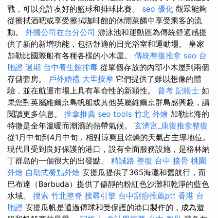
戰，可以允許友好的籃球和排球比賽。
seo 優化
觀眾能夠
從擦拭酒吧或享受擦拭咖啡館的休閒菜餚中享受乘客的流
動。
外國公司在台分公司
游泳池和運動區為傳統舒適感提
供了新的新增功能，包括舒適的日光浴室和運動場。 皇家
加勒比國際船有各種各樣的小木屋。
傳統整復推拿
seo
台
胞證 過期
台中養生館排毒
從單個存放的內部小木屋到兩個
存儲套房。
戶外婚禮
大里按摩
它們提供了難以想像的體
驗，並在航運市場上具有革命性的新穎性。
普考 記帳士
如
果您對英屬維爾京島帆船或其他英屬維爾京群島感興趣，請
閱讀更多信息。
推拿推薦
seo tools
竹北 外燴
加勒比海的
特徵是全年溫暖而潮濕的熱帶氣候。
玄濟宮_康復推拿整復
從1月中旬到4月中旬，相對涼爽且乾燥的天氣占主導地位。
現代且受到良好保護的港口，設有全面服務設施，是格林納
丁群島的一個很大的出發點。
精誠路 整復 台中
接骨
桃園
外燴
自助式餐點外燴
安提瓜提供了365海灘和舊航行，而
巴布達（Barbuda）提供了僻靜的粉紅色沙灘和乾淨的藍色
水域。
搜索
竹北整脊
搜尋引擎
台中刮痧推薦ptt
香港 台
胞證
安提瓜帆是通過傳球和受保護的港口製作的，成為遊