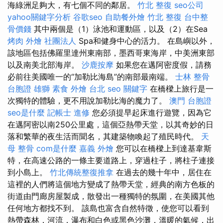
海綠洲足夠大，有七個不同的鄰居。
竹北 整復
seo公司
yahoo關鍵字分析
谷歌seo
自助餐外燴
竹北 整復
台中整
骨價錢
其中兩個是（1）泳池和運動區，以及（2）在Sea
烤肉 外燴
社團法人
Spa和健身中心的活力。 在島嶼以外，
該地區包括佛羅里達州東南部，墨西哥東海岸，中美洲東部
以及南美北部海岸。
沙鹿按摩
如果您在邁阿密度假，請務
必前往美國唯一的“加勒比海島”的南部最南端。
士林 整骨
台胞證 雄獅
素食 外燴 台北
seo 關鍵字
在橋樑上旅行是一
次獨特的體驗，更不用說加勒比海的魔力了。
澳門 台胞證
seo是什麼
記帳士 進修
您必須提早起床進行遊覽，因為它
在邁阿密以南250公里處，這個亞熱帶天堂，以其奇妙的日
落和繁華的夜生活而聞名，其建築物喚起了殖民時代。
天
母 整骨
com是什麼
嘉義 外燴
您可以在橋樑上到達基韋斯
特，在高速公路的一條主要道路上，穿過柱子，將柱子連接
到小島上。
竹北傳統整復推拿
在過去的幾十年中，居住在
這裡的人們將這個地方變成了熱帶天堂，經典的南方色板的
街道由門廊房屋製成，散發出一種獨特的氛圍，在美國其他
任何地方都找不到。 該島也富含自然特徵，使您可以看到
熱帶森林，河流，瀑布和白色或黑色沙灘，溫暖的氣候，出