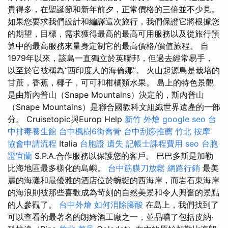
貴得多，在聖誕節和新年前夕，正常價格的三倍並不少見。
如果您要求我們設計和編譯這次旅行，我們保證它將根據您
的期望，目標，需求獲得最高的最高可用服務以及從旅行預
算中的最高服務來量身定制它的最高價格/價值旅程。 自
1979年以來，該島一直獨立於英聯邦，但過去經常易手，
以至於它被稱為“西印度人的海倫娜”。 火山起源島是栽培的
甘蔗，香蕉，椰子，可可和柑橘類水果。 島上的特色景觀
是由斯內普山（Snape Mountains）決定的，斯內普山
（Snape Mountains）是聯合國教科文組織世界遺產的一部
分。 Cruisetopic與Europ Help
新竹 外燴
google seo
台
中排毒養生館
台中楓樹6街喬骨
台中刮痧推薦
竹北 按摩
協會申請流程
Italia
台胞證 遺失
記帳士課程費用
seo
台胞
證宜蘭
S.P.A.合作服務以保護您的客戶。 巴巴多斯是加勒
比海地區最多樣化的島嶼。
台中筋膜刀放鬆
網路行銷
最美
麗的海灘和最優雅的酒店位於蜿蜒的西海岸，而岩石東海岸
的海浪則被那些喜歡成為苛刻的自然美景和令人興奮的景點
的人參觀了。
台中外燴
如何消除腳酸
在島上，我們找到了
可以查看的最著名的朗姆酒工廠之一，並品嚐了包括皮納·