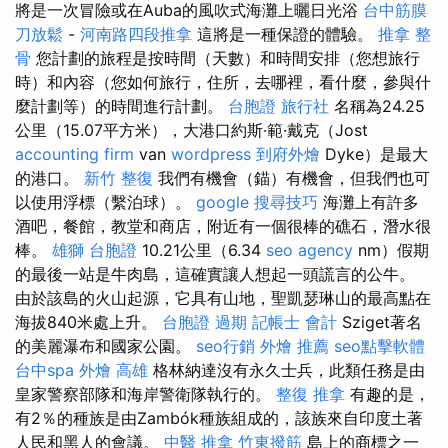
將是一次冒險或在Auba的風吹式海灘上曬日光浴
台中筋膜
刀放鬆
-
河南路四段推拿
這將是一種保證的體驗。
推拿 整
骨
您計劃的旅程是按時間（天數）和時間安排（您想旅行
時）和內容（您如何旅行，住所，去哪裡，看什麼，參與什
麼計劃等）的時間進行計劃。
台胞證 旅行社
名稱為24.25
公里（15.07平方米），大港口約斯·範·戴克（Jost
accounting firm
van
wordpress
到府外燴
Dyke）是最大
的港口。
新竹 整復
我們有機會（錨）有機會，但我們也可
以使用浮標（繫泊球）。
google 搜尋技巧
海灘上有許多
酒吧，餐館，教堂和商店，附近有一個很棒的礁石，潛水很
棒。
雄獅 台胞證
10.21公里（6.34
seo agency
nm）假期
的最後一站是牛肉島，這確實讓人想起一頭謊言的公牛。
由於該島的火山起源，它具有山地，聖凱瑟琳山的最高點在
海拔840米處上升。
台胞證 過期
記帳士 會計
Sziget著名
的美麗瀑布和國家公園。
seo行銷
外燴 推薦
seo點擊軟體
台中spa
外燴 高雄
格林納達沒有永久士兵，此類任務是由
皇家警察部隊和海岸警衛隊執行的。
整復 推拿
有趣的是，
有2％的種族是由Zambók種族組成的，該族來自印度土著
人民和黑人的會議。
中醫 推拿
竹東撥筋
島上的商標之一