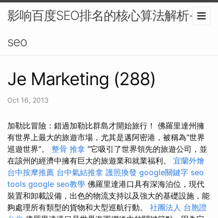
影响百度SEO排名的核心算法解析-
seo
Je Marketing (288)
Oct 16, 2013
加勒比冒險：錯過加勒比群島才開始旅行！ 佛羅里達州擁
有世界上最大的旅遊市場，尤其是邁阿密港，被稱為“世界
巡遊世界”。
整骨 推拿
”它吸引了世界領先的旅遊公司，並
在該州的經濟中擁有巨大的旅遊業和就業福利。
宜蘭外燴
台中按摩推薦
台中氣結推拿
護照換發
google關鍵字
seo
tools
google seo教學
佛羅里達港口具有深海泊位，現代
裝置和卸載設備，出色的物流支持以及強大的基礎設施，能
夠處理所有類型的貨物和大型巡航行動。
社團法人
台胞證