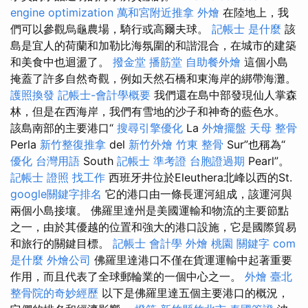
engine optimization
萬和宮附近推拿
外燴
在陸地上，我
們可以參觀烏龜農場，騎行或高爾夫球。
記帳士 是什麼
該
島是宜人的荷蘭和加勒比海氛圍的和諧混合，在城市的建築
和美食中也迴盪了。
撥金堂
播筋堂
自助餐外燴
這個小島
掩蓋了許多自然奇觀，例如天然石橋和東海岸的綁帶海灘。
護照換發
記帳士-會計學概要
我們還在島中部發現仙人掌森
林，但是在西海岸，我們有雪地的沙子和神奇的藍色水。
該島南部的主要港口“
搜尋引擎優化
La
外燴擺盤
天母 整骨
Perla
新竹整復推拿
del
新竹外燴
竹東 整骨
Sur”也稱為“
優化 台灣用語
South
記帳士 準考證
台胞證過期
Pearl”。
記帳士 證照 找工作
西班牙井位於Eleuthera北峰以西的St.
google關鍵字排名
它的港口由一條長運河組成，該運河與
兩個小島接壤。 佛羅里達州是美國運輸和物流的主要節點
之一，由於其優越的位置和強大的港口設施，它是國際貿易
和旅行的關鍵目標。
記帳士 會計學
外燴 桃園
關鍵字
com
是什麼
外燴公司
佛羅里達港口不僅在貨運運輸中起著重要
作用，而且代表了全球郵輪業的一個中心之一。
外燴 臺北
整骨院的奇妙經歷
以下是佛羅里達五個主要港口的概況，