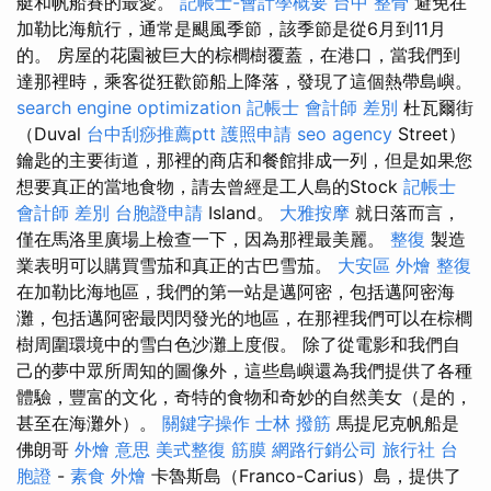
艇和帆船賽的最愛。
記帳士-會計學概要
台中 整骨
避免在
加勒比海航行，通常是颶風季節，該季節是從6月到11月
的。 房屋的花園被巨大的棕櫚樹覆蓋，在港口，當我們到
達那裡時，乘客從狂歡節船上降落，發現了這個熱帶島嶼。
search engine optimization
記帳士 會計師 差別
杜瓦爾街
（Duval
台中刮痧推薦ptt
護照申請
seo agency
Street）
鑰匙的主要街道，那裡的商店和餐館排成一列，但是如果您
想要真正的當地食物，請去曾經是工人島的Stock
記帳士
會計師 差別
台胞證申請
Island。
大雅按摩
就日落而言，
僅在馬洛里廣場上檢查一下，因為那裡最美麗。
整復
製造
業表明可以購買雪茄和真正的古巴雪茄。
大安區 外燴
整復
在加勒比海地區，我們的第一站是邁阿密，包括邁阿密海
灘，包括邁阿密最閃閃發光的地區，在那裡我們可以在棕櫚
樹周圍環境中的雪白色沙灘上度假。 除了從電影和我們自
己的夢中眾所周知的圖像外，這些島嶼還為我們提供了各種
體驗，豐富的文化，奇特的食物和奇妙的自然美女（是的，
甚至在海灘外）。
關鍵字操作
士林 撥筋
馬提尼克帆船是
佛朗哥
外燴 意思
美式整復 筋膜
網路行銷公司
旅行社 台
胞證
-
素食 外燴
卡魯斯島（Franco-Carius）島，提供了