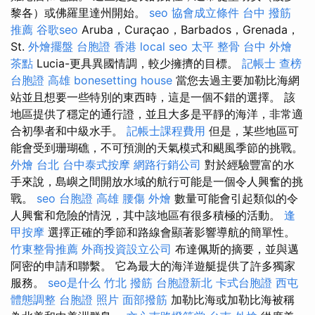
黎各）或佛羅里達州開始。
seo
協會成立條件
台中 撥筋
推薦
谷歌seo
Aruba，Curaçao，Barbados，Grenada，
St.
外燴擺盤
台胞證 香港
local seo
太平 整骨
台中 外燴
茶點
Lucia-更具異國情調，較少擁擠的目標。
記帳士 查榜
台胞證 高雄
bonesetting house
當您去過主要加勒比海網
站並且想要一些特別的東西時，這是一個不錯的選擇。 該
地區提供了穩定的通行證，並且大多是平靜的海洋，非常適
合初學者和中級水手。
記帳士課程費用
但是，某些地區可
能會受到珊瑚礁，不可預測的天氣模式和颶風季節的挑戰。
外燴 台北
台中泰式按摩
網路行銷公司
對於經驗豐富的水
手來說，島嶼之間開放水域的航行可能是一個令人興奮的挑
戰。
seo
台胞證 高雄
腰傷
外燴
數量可能會引起類似的令
人興奮和危險的情況，其中該地區有很多積極的活動。
逢
甲按摩
選擇正確的季節和路線會顯著影響導航的簡單性。
竹東整骨推薦
外商投資設立公司
布達佩斯的摘要，並與邁
阿密的申請和聯繫。 它為最大的海洋遊艇提供了許多獨家
服務。
seo是什么
竹北 撥筋
台胞證新北
卡式台胞證
西屯
體態調整
台胞證 照片
面部撥筋
加勒比海或加勒比海被稱