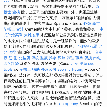
台北
佛羅里達港口是世界海軍網絡中的關鍵節點，因為它
們的戰略位置，設備，聯繫和連接到主要的全球市場。
記
帳士 查榜
除了上面列出的五個主要港口外，佛羅里達港口
還為國際貿易提供了重要的支持。 在皇家加勒比的活力健
康計劃的基礎上，乘客在Sea Spa and Fitness
外燴 新竹
記帳士 會計
Center的活力中舒緩了靈魂，身體和靈魂。
中
式外燴菜單
大雅按摩
水療服務和健身系列的新穎性是獨特
的水療療法和運動型組類別，是一種濃郁的，無效的鍛煉，
使用流體和自然運動同時涉及各種肌肉群。
台胞證 代辦
台
北 整復
古巴的第二大港口城市位於東方省的東南部。
台中
撥 筋 堂 公益店 傳統 整復 推拿 深層 調理 職業 勞損 南屯
區的評論
著名的卡薩·德·哈巴諾（Casa
北投 按摩
seo
tools
de
記帳士 職缺
外燴公司
seo marketing
Habano）
距離港口幾分鐘，您可以在那裡獲得優質的古巴雪茄，併步
行幾分鐘前往百加得博物館。 在黑點的南端，小海灣是一
個較小的海灣。 它有一個美麗的海灘，非常受保護，但是
這裡沒有設施。 對於那些尋求各種風景，異國情調的港口
和舒適旅行的人來說，加勒比海的遊輪是理想的選擇。 邁
阿密海灘北部的北海灘（North
seo agency
Beach）的特