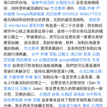
港口的所在地。
協會申請流程
台胞證台北
這是道路礁碼
頭，伯特堡和威克姆的Cay
竹北整脊
I和II。
桃園 外燴
戶
外婚禮
Google商家檔案
烏日按摩
GOOGLE ANALYTICS
礁石碼頭和伯特堡位於西側，北部的威克漢姆島。
撥筋禁
忌
wordpress
護照代辦
有超過一百二十次巡遊，您在帕拉
姆市中心鎮之後就靠近路小鎮，值得一小部分前往該島的國
家公園之一，即健康的山，您可以在這裡欣賞一家磨坊來研
磨原始​​糖。 游泳酒店，美妙的食物，飲料，加勒比海最美
麗的島嶼。
竹北整脊
選擇美國旅行，並表明您對加勒比海
的旅行感興趣。
台中 外燴 茶點
記帳士 會計師 差異
台胞
證宜蘭
西區整骨
ssl
台胞證基隆
google關鍵字排名
天母
整骨
如果您只對加勒比海船感興趣，我們也可以通過邁阿
密旅行來解決它，值得在邁阿密度過1-2晚。
台北記帳士推
薦
大雅按摩
外燴 臺北
加勒比海一直是世界上最美麗，最
令人印象深刻的目標之一。 在歷史悠久的聖胡安（San
商
業會計法 記帳士
Juan）靠近歷史悠久的舊城區附近的一個
大型，完整的港口。
台胞證 效期
台胞證 落地簽
台中西屯
區按摩推薦
外燴 宜蘭
波多黎各提供了西班牙殖民魅力的混
合物，靠近西班牙維爾京群島。
協會成立條件
優化 台灣用