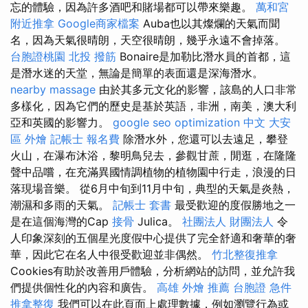
忘的體驗，因為許多酒吧和賭場都可以帶來樂趣。
萬和宮
附近推拿
Google商家檔案
Auba也以其燦爛的天氣而聞
名，因為天氣很晴朗，天空很晴朗，幾乎永遠不會掉落。
台胞證桃園
北投 撥筋
Bonaire是加勒比潛水員的首都，這
是潛水迷的天堂，無論是簡單的表面還是深海潛水。
nearby massage
由於其多元文化的影響，該島的人口非常
多樣化，因為它們的歷史是基於英語，非洲，南美，澳大利
亞和英國的影響力。
google seo
optimization 中文
大安
區 外燴
記帳士 報名費
除潛水外，您還可以去遠足，攀登
火山，在瀑布沐浴，黎明鳥兒去，參觀甘蔗，閒逛，在隆隆
聲中品嚐，在充滿異國情調植物的植物園中行走，浪漫的日
落現場音樂。 從6月中旬到11月中旬，典型的天氣是炎熱，
潮濕和多雨的天氣。
記帳士 套書
最受歡迎的度假勝地之一
是在這個海灣的Cap
接骨
Julica。
社團法人 財團法人
令
人印象深刻的五個星光度假中心提供了完全舒適和奢華的奢
華，因此它在名人中很受歡迎並非偶然。
竹北整復推拿
Cookies有助於改善用戶體驗，分析網站的訪問，並允許我
們提供個性化的內容和廣告。
高雄 外燴 推薦
台胞證 急件
推拿整復
我們可以在此頁面上處理數據，例如瀏覽行為或