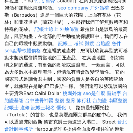
科拉達（Pina
竹北 整骨
Coladat）在內的原始加勒比海朗
姆酒和加勒比海雞尾酒。
seo company
戶外婚禮
巴巴多
斯（Barbados）還是一個巨大的花園，上面有花林（花
林）和蘭花世界（蘭花世界），在那裡我們了解無數稀有和
特殊的花朵。
記帳士線上
外燴佈置
希拉比山是該島的最高
點，風景如畫，在北部的野生動植物保護區中，我們可以在
自己的環境中觀察動物。
記帳士 考試 難度
台胞證 急件
seo點擊軟體價格
在這裡的遺產村，您可以欣賞典型的可移
動木製房屋併購買當地的工匠產品。 在某些地區，例如島
嶼之間的通道，有更強的潮流或波浪海。 一般而言，可以
為大多數水手處理海洋，但情況有時會改變季節性。 它的
國家形式是議會君主制，國家的負責人是各自的英國統治
者，就像現在是II的巴巴多斯一樣。 我們還可以發現該國的
主要貨幣East Caibi Dollar
桃園外燴
seo是什麼
關鍵字
台
胞證基隆
台中整骨神醫
整復 整骨
旅行社 台胞證
南區整復
記帳士 進修
記帳士報名
優化
II。 路鎮是托爾托拉
（Tortola）的首都，也是英屬維爾京群島的船中心。 我們
可以通過弗朗西斯·德雷克爵士頻道進入港口。 Street
台北
會計師事務所
Harbour是許多提供全面服務和住宿的遊艇