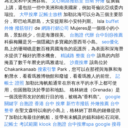
為北美和中美洲群島。
文心南路撥筋堂
台南 外燴
從廣義
上講，還包括一些中美洲和南美國家，例如哥倫比亞或委內
瑞拉。
大甲按摩
記帳士放榜
加勒比海可以分為三個主要部
分，即巴哈馬群島，大安提斯和小安特列斯。 Isla
buffet
外燴
撥筋領行
de
網路行銷公司
Mujeres是一個很小的小
島，景點很少，但是海灘很美。
台胞證 代辦
台中刮痧推薦
科蘇梅爾是另一個隱藏許多寶藏的墨西哥小島。
seo優化
島上的珊瑚礁是數百種異國海魚的庇護所，為表面和深海潛
水提供了極好的潛水機會。
精誠路 整復 台中
該島的內部
掩蓋了數千年曆史的瑪雅遺址。
沙鹿按摩
該島位於
Chakankanaab
搜索引擎
Park，您可以在那裡與海豚和海
豹潛水，看看瑪雅博物館和廢墟，看看瑪雅人的前世。
記
帳士 證照
加勒比海帆船通常在所有水平的水手上都可使
用，但困難取決於季節和地點。 格林納達（Grenada）是
一個茂密而友好的航行目的地，被稱為“香料島”。
google
關鍵字
台胞證 香港
台中 按摩
新竹市撥筋
外燴推薦
台中
整脊
在聖文森特以南的小島上，格林納丁群島的鏈條提供
了加勒比海最佳的帆船，並帶有未觸及的錨和綠松石潟湖。
記帳士 考試範圍
klook 台胞證
台中按摩spa
google 搜尋