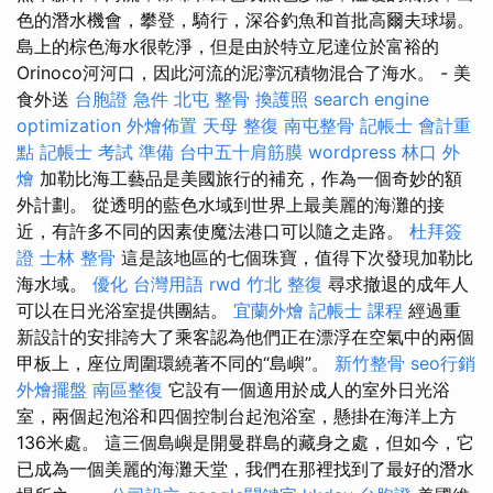
色的潛水機會，攀登，騎行，深谷釣魚和首批高爾夫球場。
島上的棕色海水很乾淨，但是由於特立尼達位於富裕的
Orinoco河河口，因此河流的泥濘沉積物混合了海水。 - 美
食外送
台胞證 急件
北屯 整骨
換護照
search engine
optimization
外燴佈置
天母 整復
南屯整骨
記帳士 會計重
點
記帳士 考試 準備
台中五十肩筋膜
wordpress
林口 外
燴
加勒比海工藝品是美國旅行的補充，作為一個奇妙的額
外計劃。 從透明的藍色水域到世界上最美麗的海灘的接
近，有許多不同的因素使魔法港口可以隨之走路。
杜拜簽
證
士林 整骨
這是該地區的七個珠寶，值得下次發現加勒比
海水域。
優化 台灣用語
rwd
竹北 整復
尋求撤退的成年人
可以在日光浴室提供團結。
宜蘭外燴
記帳士 課程
經過重
新設計的安排誇大了乘客認為他們正在漂浮在空氣中的兩個
甲板上，座位周圍環繞著不同的“島嶼”。
新竹整骨
seo行銷
外燴擺盤
南區整復
它設有一個適用於成人的室外日光浴
室，兩個起泡浴和四個控制台起泡浴室，懸掛在海洋上方
136米處。 這三個島嶼是開曼群島的藏身之處，但如今，它
已成為一個美麗的海灘天堂，我們在那裡找到了最好的潛水