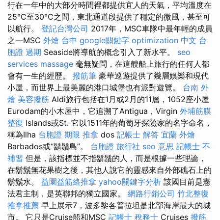
行在一年中的大部分時間裡都提供宜人的天氣，平均溫度在
25°C至30°C之間，東北通道段提供了穩定的微風，甚至可
以航行。
登記台灣公司
2017年，MSC車隊中最年輕的成員
之一MSC
外燴 台中
google關鍵字
optimization 中文
台
胞證 過期
Seaside將導航的概念引入了新水平。
seo
services
massage
毫無疑問，在這艘船上旅行的任何人都
會有一生的經歷。
撥筋筆
豪華巡遊提供了幾層娛樂和現代
小屋，而世界上最美麗的港口城堡也有派對遊覽。
台南 外
燴
美容撥筋
Aldi旅行包括在1月或2月的11層，1052座小屋
Eurodam的小木屋中，它追溯了Antigua，Virgin
外埔筋膜
整復
Islands或St. 它以1511年的葡萄牙探險家的名字命名，
稱為Ilha
台胞證 期限
推拿
dos
記帳士 解答
宜蘭 外燴
Barbados或“鬍鬚島”。
台胞證 旅行社
seo 意思
記帳士 不
補習
但是，該指標並不指鬍鬚的人，而是根據一些理論，
在鬍鬚無花果樹之後，其他人說它的靈感來自外部礁石上的
鬍鬚水。
益園益筋絡推拿
yahoo關鍵字分析
該國目前是憲
法君主制，是英聯邦的獨立國家。
網路行銷公司
竹北整復
推拿推薦
早上展示7，波多黎各普拉坦是北部海岸最大的城
市。 它只是Cruise船和MSC
記帳士 稅務士
Cruises
撥筋