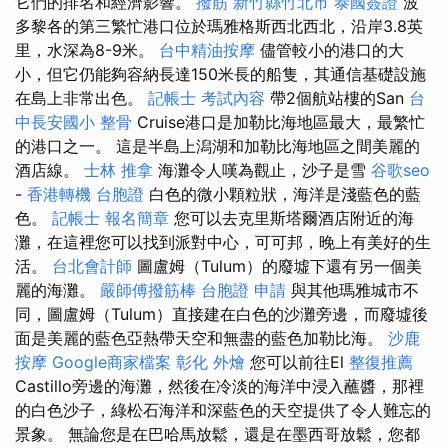
它們的排名和經濟影響。
撥筋 新竹縣竹北市
泰國簽證
波
多黎各的第三繁忙港口位於瑪雅格斯西北西北，沿岸3.8英
里，水深為8-9米。
台中精油按摩
儘管較小的港口的大
小，但它仍能夠容納長達150米長的船隻，其通信基礎設施
在島上非常出色。
記帳士 考試內容
帶2個航站樓的San
台
中長安國小 整骨
Cruise港口是加勒比海地區最大，最繁忙
的港口之一。 這是半島上潟湖和加勒比海地區之間美麗的
酒店線。
士林 推拿
海灘令人嘆為觀止，沙子是雪
谷歌seo
-
香港轉機 台胞證
白色的微小顆粒狀，海洋是淺藍色的藍
色。
記帳士 報名簡章
您可以去克里斯塔爾酒店附近的海
灘，在這裡您可以找到派對中心，可可邦，晚上有美好的生
活。
台北會計師
圖盧姆（Tulum）的廢墟下還有另一個美
麗的海灘。
嚴師傅撥筋棒
台胞證 申請
與其他瑪雅城市不
同，圖盧姆（Tulum）直接建在白色的沙灘旁邊，而廢墟後
面是美麗的藍色亞熱帶天空和無盡的藍色加勒比海。
沙鹿
按摩
Google商家檔案
彰化 外燴
您可以前往El
整復推薦
Castillo旁邊的海灘，然後在冷淡的海洋中浸入蘸醬，那裡
的白色沙子，綠松石海洋和深藍色的天空提供了令人難忘的
景象。 無論您是在巴哈馬放鬆，還是在墨西哥放鬆，您都