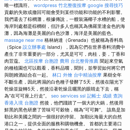
唯一標識符。
wordpress
竹北整復按摩
google 搜尋技巧
貢獻的失敗或撤回可能會受到某些功能和功能的不利影響。
我們還去了棕櫚灘，根據傳說，一艘裝滿椰子水槽的船，使
海岸到處都是棕櫚樹，但許多人也稱其為佛羅里達金色的海
灘，因為海灘是美麗的白色沙灘，海洋是美麗的藍色。
massage near me
格林納達（Grenada）也被稱為香料島
（Spice
設立辦事處
Island），因為它們在世界香料消費中
產生了非常重要的一部分，尤其是可可，肉桂，姜，丁香和
肉荳蔻。
北區按摩
台胞證 費用
台北整骨推薦
聞起來空氣
的種植園也可以觀看，香料品嚐，聞到，並學習如何將它們
與朗姆酒結合在一起。
林口 外燴
台中精油按摩
果樹全年
不斷生產，因此將濕的白色種子發酵了5天，然後在陽光下
乾燥並旋轉5天，然後沿著乾燥且曬黑的眼睛走下去，稱
為“在可可座上行走”。
seo services
ssl
記帳士 成績 查詢
香港入境 台胞證
然後，他們踐踏了一個大的大鍋，然後用
鮮黑的黑色研磨了苦味可可穀物，稱為“可可舞”。 該島是加
勒比和美國之間的一個很好的停留。 加勒比海最大的自然
港口之一，提供全面的服務和購物機會。 首都的主要港口