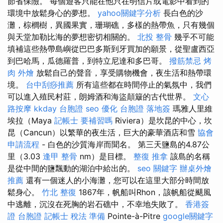
節省保險。 每個遊客只能在他只在明信片或電影中看到的
環境中放鬆身心的夢想。
yahoo關鍵字分析
長白色的沙
灘，棕櫚樹，異國果實，珊瑚礁，多樣的熱帶魚，只有幾個
與天堂加勒比海的夢想密切相關的。
北投 整骨
幾乎不可能
填補這些熱帶島嶼從巴巴多斯到牙買加的願景，從聖盧西亞
到巴哈馬，瓜德羅普，到特立尼達和多巴哥。
撥筋禁忌
烤
肉 外燴
放鬆自己的聲音，享受購物機會，夜生活和熱帶環
境。
台中刮痧推薦
所有這些都在時間停止的氣氛中，我們
可以進入殖民村莊，朗姆酒和海盜顛簸的古代世界。
文心
路按摩
kkday 台胞證
seo 優化
台胞證 落地簽
瑪雅人里維
埃拉（Maya
記帳士 要補習嗎
Riviera）是坎昆的中心，坎
昆（Cancun）以繁華的夜生活，巨大的豪華酒店和雪
協會
申請流程
- 白色的沙質海岸而聞名。 第三天鹽島的4.87公
里（3.03
逢甲 整骨
nm）是目標。
整復 推拿
該島的名稱
是從中間的鹽飄動的湖泊中給出的。
seo 關鍵字
辦桌外燴
推薦
還有一個迷人的小海灘，您可以在這里大部分時間放
鬆身心。
竹北 整復
1867年，帆船叫Rhon，該帆船從颶風
中逃離，沉沒在死胸的岩石礁中，不幸地失敗了。
香港簽
證 台胞證
記帳士 稅法 準備
Pointe-à-Pitre
google關鍵字