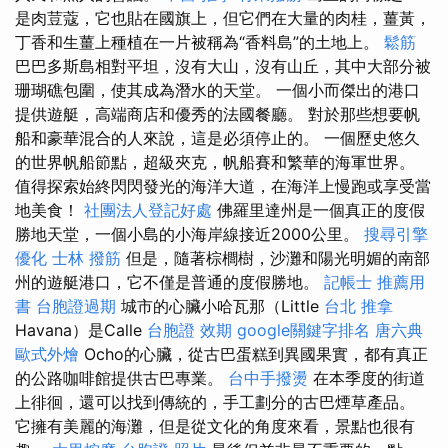
是肉荳蔻，它也貼在國旗上，但它們在大量的肉桂，薑黃，
丁香和生薑上種植在一片被稱為“香料島”的土地上。
鬆筋
巴巴多斯島相對平坦，沒有大山，沒有山丘，其中大部分被
珊瑚礁包圍，使其成為潛水的天堂。 一個小而傑出的港口
提供遊艇，高端商店和優秀的法國餐廳。 對於那些想要帆
船和豪華混合的人來說，這是必須停止的。 一個歷史悠久
的世界帆船節點，超級夾克，帆船賽和繁華的海軍世界。
值得探索始終閃閃發光的海洋大道，在海洋上慢跑或享受當
地美食！
社團法人登記好處
佛羅里達州是一個真正的度假
勝地天堂，一個小島的小海岸線接近2000公里。
搜尋引擎
優化
士林 撥筋
但是，隨著棕櫚樹，沙灘和陽光明媚的南部
州的遊艇港口，它不僅是普通的度假勝地。
記帳士 推薦用
書
台胞證過期
城市的心臟小哈瓦那（Little
台北 推拿
Havana）是Calle
台胞證 效期
google關鍵字排名
唐六典
歐式外燴
Ocho的心臟，從古巴蛋糕到異國果實，都有真正
的公路咖啡館提供古巴專業。
台中手撥燙
在本季度的街道
上徘徊，還可以找到傳統的，手工劃分的古巴煙草產品。
它擁有美麗的海灘，但是從文化的角度來看，景點也很有