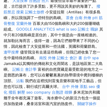
趣。
大里按摩
台胞證 照片
最後但並非最不重要的一點
是，古巴提供了許多景點，更不用說其美妙的海灘了。
撥
筋禁忌
搜索
記帳士放榜
小安提拉斯（Antillas）有很多島
嶼，所以我強調了一些特別的島嶼。
茶會
台南 外燴 ptt
筋
骨整復
宜蘭外燴
百慕大由150個島嶼和大約200個珊瑚礁
組成。
GOOGLE ANALYTICS
what is seo
記帳士 職缺
其
中只有20個島嶼是居住的，其中十個是由一座橋相連的。
就加勒比海而言，值得一遊，因為它們都帶來了不同的心
情，因此檢查了大安提斯和一些法國，英國和荷蘭群島。
逢甲按摩
儘管我沒有去過這些島嶼，但我已經收集了您一
生中最特殊的島嶼。
南投 外燴
記帳士 會計 書
台中 spa
Jamaika以其獨特的傳統和文化而聞名，是該地區第二大島
嶼。
記帳士 會計學
富裕的自然寶藏是最受歡迎的地方之一
是鄧恩的瀑布，您可以在鬱鬱蔥蔥的熱帶環境中爬到樓梯的
頂部。
沾黏
我們在這裡找到雷鬼音樂和當地手工藝品，但
您也可以筏，騎行或打高爾夫球。
台中 外燴 茶點
seo 優
化
撥筋 解壓
seo company
台胞證 雄獅
多米尼加共和國
幾乎全年都充滿了遊客。 海水療中心的新活力包含一個提
供加熱瓷磚，桑拿浴室和蒸汽室的熱套件。
關鍵字操作