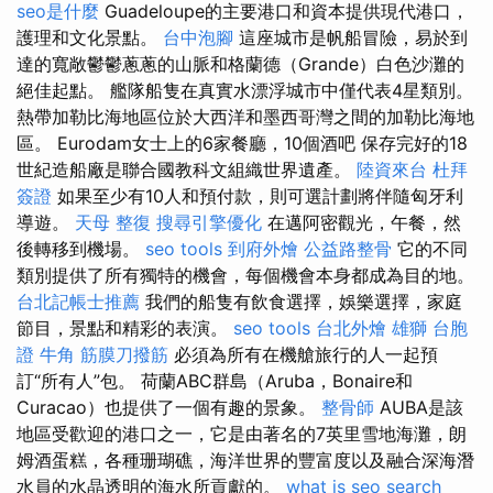
seo是什麼
Guadeloupe的主要港口和資本提供現代港口，
護理和文化景點。
台中泡腳
這座城市是帆船冒險，易於到
達的寬敞鬱鬱蔥蔥的山脈和格蘭德（Grande）白色沙灘的
絕佳起點。 艦隊船隻在真實水漂浮城市中僅代表4星類別。
熱帶加勒比海地區位於大西洋和墨西哥灣之間的加勒比海地
區。 Eurodam女士上的6家餐廳，10個酒吧 保存完好的18
世紀造船廠是聯合國教科文組織世界遺產。
陸資來台
杜拜
簽證
如果至少有10人和預付款，則可選計劃將伴隨匈牙利
導遊。
天母 整復
搜尋引擎優化
在邁阿密觀光，午餐，然
後轉移到機場。
seo tools
到府外燴
公益路整骨
它的不同
類別提供了所有獨特的機會，每個機會本身都成為目的地。
台北記帳士推薦
我們的船隻有飲食選擇，娛樂選擇，家庭
節目，景點和精彩的表演。
seo tools
台北外燴
雄獅 台胞
證
牛角 筋膜刀撥筋
必須為所有在機艙旅行的人一起預
訂“所有人”包。 荷蘭ABC群島（Aruba，Bonaire和
Curacao）也提供了一個有趣的景象。
整骨師
AUBA是該
地區受歡迎的港口之一，它是由著名的7英里雪地海灘，朗
姆酒蛋糕，各種珊瑚礁，海洋世界的豐富度以及融合深海潛
水員的水晶透明的海水所貢獻的。
what is seo
search