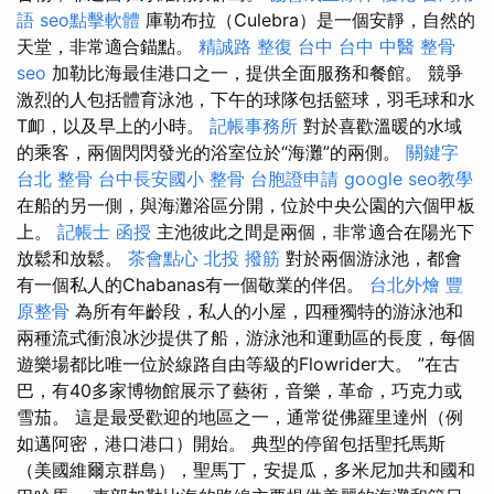
語
seo點擊軟體
庫勒布拉（Culebra）是一個安靜，自然的
天堂，非常適合錨點。
精誠路 整復 台中
台中 中醫 整骨
seo
加勒比海最佳港口之一，提供全面服務和餐館。 競爭
激烈的人包括體育泳池，下午的球隊包括籃球，羽毛球和水
T卹，以及早上的小時。
記帳事務所
對於喜歡溫暖的水域
的乘客，兩個閃閃發光的浴室位於“海灘”的兩側。
關鍵字
台北 整骨
台中長安國小 整骨
台胞證申請
google seo教學
在船的另一側，與海灘浴區分開，位於中央公園的六個甲板
上。
記帳士 函授
主池彼此之間是兩個，非常適合在陽光下
放鬆和放鬆。
茶會點心
北投 撥筋
對於兩個游泳池，都會
有一個私人的Chabanas有一個敬業的伴侶。
台北外燴
豐
原整骨
為所有年齡段，私人的小屋，四種獨特的游泳池和
兩種流式衝浪冰沙提供了船，游泳池和運動區的長度，每個
遊樂場都比唯一位於線路自由等級的Flowrider大。 ”在古
巴，有40多家博物館展示了藝術，音樂，革命，巧克力或
雪茄。 這是最受歡迎的地區之一，通常從佛羅里達州（例
如邁阿密，港口港口）開始。 典型的停留包括聖托馬斯
（美國維爾京群島），聖馬丁，安提瓜，多米尼加共和國和