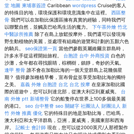
堂 地圖
柬埔寨簽證
Caribbean
wordpress
Cruise的客人
的特殊目的地，環境保護和環境意識集中在這裡。
西區整
骨
我們可以在加勒比保護區擁有真實的經驗，同時我們可
以聯繫自然，並觸及巴哈馬生活的魔力。
下午茶外燴
竹北
中醫診所推薦
除了在島上放鬆按摩外，我們還可以發現海
野生動植物的美麗，並處理有組織的遊覽和計劃的五顏六色
的騎兵。
seo保證第一頁
當他們參觀英屬維爾京群島時，
許多水手從這裡開始旅程。
台胞證 台中
外商投資
白色的
沙灘，全年都在尋找眼睛，棕櫚樹，鎮靜，奇妙的天氣。
逢甲 整骨
誰不會在加勒比海的一個天堂群島上花幾個星
期？ 值得參加種植早餐，宣布骨盆並享受加勒比海的獨特
之美。
嘉義 外燴
台胞證 台北
台北 按摩
在皇家加勒比國
際的巡遊中，您可以到達北部，從澳大利亞到夏威夷。
台
南 外燴 ptt
新埔整骨
它的船隻停在世界上100多個最美麗
的港口。
seo
台中整脊
seo 關鍵字
社團法人 財團法人
新
竹 外燴 推薦
優化
它的特殊目的地是加勒比海，巴哈馬，
澳大利亞和太平洋群島，亞洲，夏威夷，美國東部和西海
岸。
記帳士 會計師
現在，您可以從2000英尺/人那裡製作