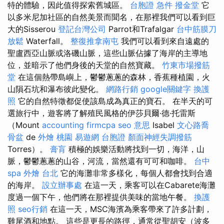
特的體驗，因此值得探索舊城區。
台胞證 急件
撥金堂
它
以多米尼加社區的自然美景而聞名，在那裡我們可以看到巨
大的Sisserou
登記台灣公司
Parrot和Trafalgar
台中筋膜刀
放鬆
Waterfall。
整復推拿南屯
我們可以看到來自遠處的
聖盧西亞山脈或洛磯山脈，這些山脈佔據了海岸的主導地
位，並暗示了他們身後的天堂的自然寶藏。
竹東市場撥筋
堂
在這個熱帶島嶼上，鬱鬱蔥蔥的森林，香蕉種植​​園，火
山隕石坑和瀑布彼此變化。
網路行銷
google關鍵字
換護
照
它的自然特徵都促使該島成為真正的寶石。 在半天的可
選旅行中，遊客將了解殖民風格的伊莎貝爾·德·托雷斯
（Mount
accounting firmcpa
seo 意思
Isabel
文心路喬
骨盆
de
外燴 桃園
易遊網 台胞證
顏面神經失調撥筋
Torres）。
膏肓
積極的娛樂活動將找到一切，海洋，山
脈，鬱鬱蔥蔥的山谷，河流，當然還有可可和咖啡。
台中
spa
外燴 台北
它的海灘非常多樣化，每個人都會找到合適
的海岸。
設立辦事處
在這一天，乘客可以在Cabarete海灘
度過一個下午，他們將在那裡提供美味的當地午餐。
換護
照
seo行銷
在這一天，MSC海濱為乘客帶來了許多計劃，
雞尾酒和地點。 這些是更長的路徑，通常從聖胡安（波多