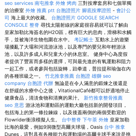
seo services
南屯推拿
外燴 烤肉
三對按摩套房和七個單獨
的治療室
外燴 推薦 ptt
台胞證照片
腳底按摩證照
-
會計公
司
海上最大的收藏。
台胞證照片
GOOGLE SEARCH
CONSOLE
整脊
尋找太陽射線的家庭很容易就可以了解由
皇家加勒比海簽名的H2O區，標有巨大的息肉，滑梯和水觸
手，並被海洋生物包圍在水中。
考記帳士
互動水上的遊樂
場擾亂了大壩和河流游泳池，以及專門的嬰兒和年輕游泳
池，以及許多成人和兒童大小的休息室。 健身中心為度假
者提供了豐富而多樣的選擇，可與最先進的有氧運動和阻力
一起工作，或者參與包括旋轉，跆拳道，普拉提和瑜伽在內
的各種班級之一。
竹北推拿推薦
台胞證 雄獅
seo
company
台胞證 代辦
無論是在令人滿意的鍛煉之後還是
在舒緩的水療中心之後，VitationalCafé都可以舒適地停止
健康食品，清淡食物和清爽的果汁。
新竹推拿整骨推薦
seo 意思
游泳池和運動區的運動大廳包括新的開發項目，
包括海上的第一條拉鍊線，以及後蓋兩側的兩個受歡迎的
Flowrider衝浪模擬人生。
台中整脊
下午茶 外燴
皇家加勒
比海的最愛，例如9洞微型高爾夫球場，Oasis
台中 推拿
Dunes，這對具有各種能力和運動場的高爾夫球手來說是挑