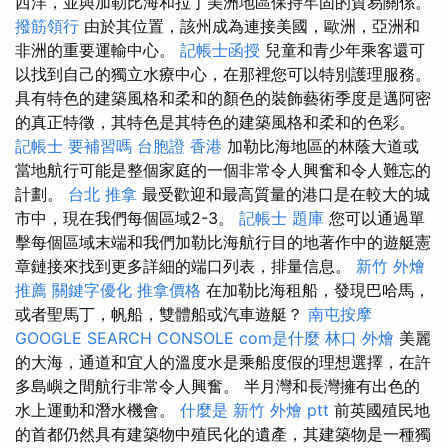
西洋，並與加勒比海和拉丁美洲地區保持牢固的貿易關係。
撥筋領行
由於其位置，該州成為連接美國，歐洲，亞洲和
非洲的重要運輸中心。
記帳士函授
兒童和青少年乘客還可
以找到自己的獨立水療中心，在那裡您可以特別護理服務。
具有特色的建築風格和柔和的顏色的裝飾藝術季度是邁阿密
的真正特徵，其特色是其特色的建築風格和柔和的色彩。
記帳士 要補習嗎
台胞證 香港
加勒比海地區的林蔭大道或
當地航行可能是整個家庭的一個非常令人興奮和令人難忘的
計劃。
台北 推拿
最受歡迎和最高質量的港口是在較大的城
市中，現在我們每個區域2-3。
記帳士 題庫
您可以通過單
擊每個區域末端和我們加勒比海航行目的地著作中的遊艇憲
章鏈接來找到更多詳細的端口列表，排量信息。
新竹 外燴
推薦
關鍵字優化
推拿價格
在加勒比海租船，發現巴哈馬，
或者聖馬丁，帆船，雙體船或汽車遊艇？
南屯按摩
GOOGLE SEARCH CONSOLE
com是什麼
林口 外燴
美麗
的大海，通道和宜人的溫度水是乘船度假的理想選擇，在許
多島嶼之間航行非常令人興奮。 半月灣和長灣擁有出色的
水上運動和潛水機會。
什麼是
新竹 外燴 ptt
前英國殖民地
的首都仍然具有建築物中殖民化的遺產，其建築物是一種獨