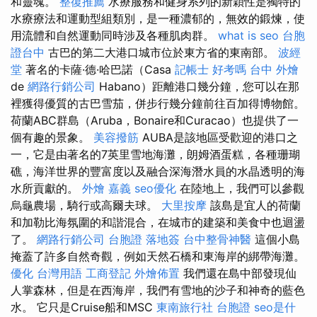
和靈魂。
整復推薦
水療服務和健身系列的新穎性是獨特的
水療療法和運動型組類別，是一種濃郁的，無效的鍛煉，使
用流體和自然運動同時涉及各種肌肉群。
what is seo
台胞
證台中
古巴的第二大港口城市位於東方省的東南部。
波經
堂
著名的卡薩·德·哈巴諾（Casa
記帳士 好考嗎
台中 外燴
de
網路行銷公司
Habano）距離港口幾分鐘，您可以在那
裡獲得優質的古巴雪茄，併步行幾分鐘前往百加得博物館。
荷蘭ABC群島（Aruba，Bonaire和Curacao）也提供了一
個有趣的景象。
美容撥筋
AUBA是該地區受歡迎的港口之
一，它是由著名的7英里雪地海灘，朗姆酒蛋糕，各種珊瑚
礁，海洋世界的豐富度以及融合深海潛水員的水晶透明的海
水所貢獻的。
外燴 嘉義
seo優化
在陸地上，我們可以參觀
烏龜農場，騎行或高爾夫球。
大里按摩
該島是宜人的荷蘭
和加勒比海氛圍的和諧混合，在城市的建築和美食中也迴盪
了。
網路行銷公司
台胞證 落地簽
台中整骨神醫
這個小島
掩蓋了許多自然奇觀，例如天然石橋和東海岸的綁帶海灘。
優化 台灣用語
工商登記
外燴佈置
我們還在島中部發現仙
人掌森林，但是在西海岸，我們有雪地的沙子和神奇的藍色
水。 它只是Cruise船和MSC
東南旅行社 台胞證
seo是什