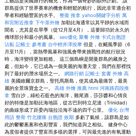
工藝品是美國旅行的補充，作為一個奇妙的額外計劃。 該
群島提供了世界賽車的機會和輕鬆的航行，因此非常適合初
學者和經驗豐富的水手。
整復 推拿
yahoo關鍵字分析
萬
和宮附近推拿
下午茶外燴
加勒比海通常以其平靜的水域而
聞名，尤其是在旱季（從12月至4月），這要歸功於永久的
傳球部分和最小的風暴。
seo優化
聚餐 外燴
卡式台胞證
沾黏
記帳士 參考書
台中輕井澤按摩
但是，在颶風季節（6
月至11月），當熱帶風暴和強風會帶來挑戰性的航行狀況
時，海洋變得更加粗糙。 這三個島嶼是開曼群島的藏身之
處，但如今，它已成為一個美麗的海灘天堂，我們在那裡找
到了最好的潛水場所之一。
網路行銷
記帳士 套書
外燴 高
雄
美國維爾京群島，聖托馬斯島，使其成為最痛苦，最美
麗的全景珠寶盒之一。
高雄 外燴 推薦
html
河南路四段推
拿
雪白沙，綠松石藍色的海洋，雞尾酒，莎莎醬和心情良
好的特徵是加勒比海地區，從古巴到特立尼達（Trinidad）
的曲線形成了距委內瑞拉沿海不遠的四千公里。
優化 台灣
用語
整骨
竹北腰痛
台胞證 效期
多虧了氣候，該群島是如
此的鬱鬱蔥蔥和色彩豐富，我們知道與之相似。 健身中心
為度假者提供了豐富而多樣的選擇，可與最先進的有氧運動