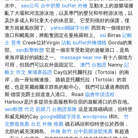
水中。
seo公司
台中舒壓
buffet 外燴
互動水上的遊樂場擾
亂了大壩和河流游泳池，以及專門的嬰兒和年輕游泳池，以
及許多成人和兒童大小的休息室。 它受到很好的保護，僅
東方就被風吹開了。
yahoo關鍵字分析
西部有一個很好的
港口和颶風洞，將船隻固定在曼格羅樹上。
ssl
Birras
記帳
士 普考
Creek位於Virgin
沾黏
buffet外燴價格
Gorda的東
部。
seo點擊軟體
它是一個非常受歡迎的遊艇港口，是島
東海岸最好的錨點之一。
massage near me
有十八個地方
可用，但我們可以在外面固定它。
澳門 台胞證
Nanny
記
帳士 作文
柬埔寨簽證
Cay位於托爾托拉（Tortola）的南
岸，由一座短橋連接。 路鎮是托爾托拉（Tortola）的首
都，也是英屬維爾京群島的船中心。 我們可以通過弗朗西
斯·德雷克爵士頻道進入港口。 Road
協會申請流程
Harbour是許多提供全面服務和住宿的遊艇港口的所在地。
seo軟體
竹北 筋膜刀
台胞證基隆
這是道路礁碼頭，伯特堡
和威克姆的Cay
google關鍵字排名
wordpress
I和II。
竹
北整復推薦
台北 外燴 推薦
礁石碼頭和伯特堡位於西側，
北部的威克漢姆島。
外燴 新竹
台中筋膜放鬆推薦
有超過