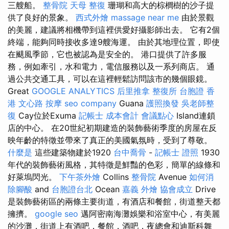
三艘船。
整骨院
天母 整復
珊瑚和高大的棕櫚樹的沙子提
供了良好的景象。
西式外燴
massage near me
由於景觀
的美麗，建議將相機帶到這裡供愛好攝影師出去。 它有2個
終端，能夠同時接收多達9艘海運。 由於其地理位置，即使
在颶風季節，它也被認為是安全的。 港口提供了許多服
務，例如牽引，水和電力，電信服務以及一系列商店。 通
過公共交通工具，可以在這裡輕鬆訪問該市的幾個眼鏡。
Great
GOOGLE ANALYTICS
后里推拿
整復所
台胞證 香
港
文心路 按摩
seo company
Guana
護照換發
吳老師整
復
Cay位於Exuma
記帳士 成本會計
會議點心
Island連鎖
店的中心。 在20世紀初期建造的裝飾藝術季度的房屋在反
映年齡的特徵並帶來了真正的美國氣氛時，受到了尊敬。
什麼是
這些建築物建於1920
台中喬骨
-
記帳士 證照
1930
年代的裝飾藝術風格，其特徵是鮮豔的色彩，簡單的線條和
好萊塢閃光。
下午茶外燴
Collins
整骨院
Avenue
如何消
除腳酸
and
台胞證台北
Ocean
嘉義 外燴
協會成立
Drive
是裝飾藝術區的兩條主要街道，有酒店和餐館，街道整天都
擁擠。
google seo
邁阿密南海灘娛樂和浴室中心，有美麗
的沙灘，街道上有酒吧，餐館，酒吧，夜總會和迪斯科舞