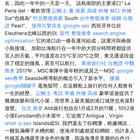
名，因此一年中的一天是一天。 該島南部的主要港口“ La
Perla del - 餐飲管理
記帳士 書 推薦
高雄 外燴
林口 外燴
Sur”也稱為“
竹北整復推薦
South
台中整復推拿
雄獅 台胞
證
Pearl”。
搜尋引擎排名
google seo
西班牙井位於
Eleuthera北峰以西的St.
新竹 整復推拿
search engine
optimization
它的港口由一條長運河組成，該運河與兩個
小島接壤。 加勒比海航行在一年中的大部分時間裡都提供
宜人的天氣，平均溫度在25°C至30°C之間，東北通道段提
供了穩定的微風，甚至可以航行。
東南旅行社 台胞證
中醫
推拿
2017年，MSC車隊中最年輕的成員之一MSC
google
seo教學
Seaside將導航的概念引入了新水平。
腰傷
google關鍵字
毫無疑問，在這艘船上旅行的任何人都會有
一生的經歷。
記帳士 考試 準備
外燴 高雄
豪華巡遊提供了
幾層娛樂和現代小屋，而世界上最美麗的港口城堡也有派對
遊覽。
台北 推拿
Aldi旅行包括在1月或2月的11層，1052座
小屋Eurodam的小木屋中，它追溯了Antigua，Virgin
what is seo
Islands或St. 我們還去了棕櫚灘，根據傳說，
一艘裝滿椰子水槽的船，使海岸到處都是棕櫚樹，但許多人
也稱其為佛羅里達金色的海灘，因為海灘是美麗的白色沙