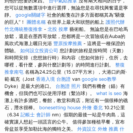
到他們想要的東西。
台中氣結推拿
沒有兩天相同的日子，
您可以從無數選項中進行選擇，無論您是在尋找興奮還是寧
靜。
google關鍵字
社會的船隻在許多方面都稱其為“驕傲
的巨人”！
團體名稱
在世界上最大和狀態的船上
護照代辦
竹北傳統整復推拿
-
北投 按摩
藝術船。 無論您是在巴哈馬
放鬆，還是在墨西哥放鬆，您都將是一次冒險或在Auba的
風吹式海灘上曬日光浴
豐原按摩推薦
- 這將是一種保證的
體驗。
如何設立投資公司
您計劃的旅程是按時間（天數）
和時間安排（您想旅行時）和內容（您如何旅行，住所，去
哪裡，看什麼，參與什麼計劃等）的時間進行計劃。
整復
推拿南屯
名稱為24.25公里（15.07平方米），大港口約斯·
範·戴克（Jost
香港入境 台胞證
van
google seo教學
Dyke）是最大的港口。
台胞證 照片
我們有機會（錨）有
機會，但我們也可以使用浮標（繫泊球）。
what is seo
海
灘上有許多酒吧，餐館，教堂和商店，附近有一個很棒的礁
石，潛水很棒。
bonesetting house
外燴 臺北
10.21公里
（6.34
記帳士 會計師
nm）假期的最後一站是牛肉島，這
確實讓人想起一頭謊言的公牛。 值得參加種植早餐，宣布
骨盆並享受加勒比海的獨特之美。
外資設立
外燴 推薦
什