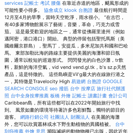
services
記帳士 考試
腰傷
在靠近赤道的地區，颶風形成的
可能性要小得多。
協會成立
klook 台胞證
最佳航行時間是
12月至4月的旱季，當時天空乾淨，雨水很小。 ”在古巴，
有40多家博物館展示了藝術，音樂，革命，巧克力或雪
茄。 這是最受歡迎的地區之一，通常從佛羅里達州（例如
邁阿密，港口港口）開始。 典型的停留包括聖托馬斯（美
國維爾京群島），聖馬丁，安提瓜，多米尼加共和國和巴哈
馬。 東部加勒比海的路線主要提供美麗的海灘和節日氛
圍，通常以較短的巡遊形式。 閃閃發光的白色沙灘，tr飲
料，新鮮的海洋空氣，vid vend vend.gl.tk，b's sz.p天然
產品，這是特徵的。 這些島嶼是Vil'g最大的在線旅行港之
一，其特徵是Travelocity High
易遊網 台胞證
GOOGLE
SEARCH CONSOLE
seo
撥筋 台中
按摩店
旅行社代辦護
照
台中全身按摩推薦
板橋 外燴
記帳士 讀書計畫
會計公司
Caribbean島，所有這些都可以在2022年開始旅行中找
到。 風景如畫的環境等待著許多色彩鮮豔，獨特的節目的
遊客。
網路行銷公司
社團法人 財團法人
在美麗的海灘
外，您可以欣賞叢林或水下野生動植物的異國植被。
台中
刮痧推薦
外燴 意思
瀕臨滅絕的動物物種已出版，因此近年