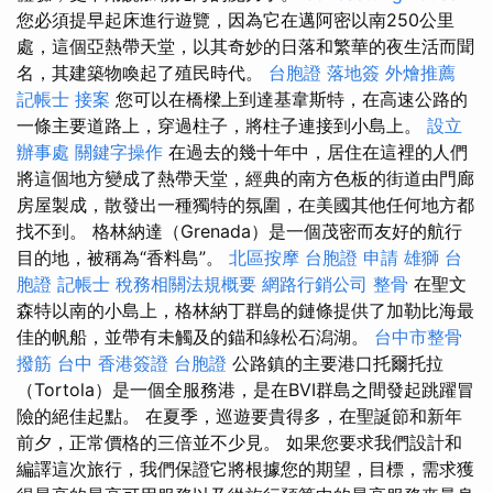
您必須提早起床進行遊覽，因為它在邁阿密以南250公里
處，這個亞熱帶天堂，以其奇妙的日落和繁華的夜生活而聞
名，其建築物喚起了殖民時代。
台胞證 落地簽
外燴推薦
記帳士 接案
您可以在橋樑上到達基韋斯特，在高速公路的
一條主要道路上，穿過柱子，將柱子連接到小島上。
設立
辦事處
關鍵字操作
在過去的幾十年中，居住在這裡的人們
將這個地方變成了熱帶天堂，經典的南方色板的街道由門廊
房屋製成，散發出一種獨特的氛圍，在美國其他任何地方都
找不到。 格林納達（Grenada）是一個茂密而友好的航行
目的地，被稱為“香料島”。
北區按摩
台胞證 申請
雄獅 台
胞證
記帳士 稅務相關法規概要
網路行銷公司
整骨
在聖文
森特以南的小島上，格林納丁群島的鏈條提供了加勒比海最
佳的帆船，並帶有未觸及的錨和綠松石潟湖。
台中市整骨
撥筋 台中
香港簽證 台胞證
公路鎮的主要港口托爾托拉
（Tortola）是一個全服務港，是在BVI群島之間發起跳躍冒
險的絕佳起點。 在夏季，巡遊要貴得多，在聖誕節和新年
前夕，正常價格的三倍並不少見。 如果您要求我們設計和
編譯這次旅行，我們保證它將根據您的期望，目標，需求獲