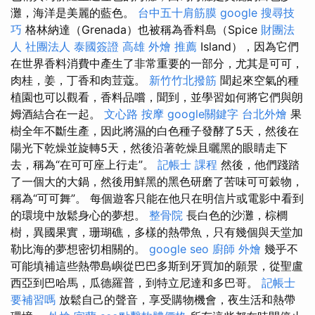
灘，海洋是美麗的藍色。
台中五十肩筋膜
google 搜尋技
巧
格林納達（Grenada）也被稱為香料島（Spice
財團法
人 社團法人
泰國簽證
高雄 外燴 推薦
Island），因為它們
在世界香料消費中產生了非常重要的一部分，尤其是可可，
肉桂，姜，丁香和肉荳蔻。
新竹竹北撥筋
聞起來空氣的種
植園也可以觀看，香料品嚐，聞到，並學習如何將它們與朗
姆酒結合在一起。
文心路 按摩
google關鍵字
台北外燴
果
樹全年不斷生產，因此將濕的白色種子發酵了5天，然後在
陽光下乾燥並旋轉5天，然後沿著乾燥且曬黑的眼睛走下
去，稱為“在可可座上行走”。
記帳士 課程
然後，他們踐踏
了一個大的大鍋，然後用鮮黑的黑色研磨了苦味可可穀物，
稱為“可可舞”。 每個遊客只能在他只在明信片或電影中看到
的環境中放鬆身心的夢想。
整骨院
長白色的沙灘，棕櫚
樹，異國果實，珊瑚礁，多樣的熱帶魚，只有幾個與天堂加
勒比海的夢想密切相關的。
google seo
廚師 外燴
幾乎不
可能填補這些熱帶島嶼從巴巴多斯到牙買加的願景，從聖盧
西亞到巴哈馬，瓜德羅普，到特立尼達和多巴哥。
記帳士
要補習嗎
放鬆自己的聲音，享受購物機會，夜生活和熱帶