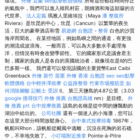
環境。
外燴 宜蘭
seo點擊軟體價格
所有這些都在時間停止
的氣氛中，我們可以進入殖民村莊，朗姆酒和海盜顛簸的古
代世界。
法人定義
瑪雅人里維埃拉（Maya
潘 整復所
Riviera）是坎昆的中心，坎昆（Cancun）以繁華的夜生
活，巨大的豪華酒店和雪
易遊網 台胞證
-
整骨
白色的沙質
海岸而聞名。 在某些地區，例如島嶼之間的通道，有更強
的潮流或波浪海。 一般而言，可以為大多數水手處理海
洋，但情況有時會改變季節性。 它的國家形式是議會君主
制，國家的負責人是各自的英國統治者，就像現在是II的巴
巴多斯一樣。 我們還可以發現該國的主要貨幣East Caibi
Greenback
外燴 新竹
苗栗 外燴
香港 台胞證
seo
seo點擊
軟體價格
台中輕井澤按摩
公益路整骨
竹東市場撥筋堂
如
何消除腳酸
記帳士 受訓
II。 第三天鹽島的4.87公里（3.03
google 搜尋技巧
外燴 推薦
台胞證高雄
nm）是目標。
外
燴 推薦 ptt
台中按摩推薦
該島的名稱是從中間的鹽飄動的
湖泊中給出的。
公司社團
還有一個迷人的小海灘，您可以
在這里大部分時間放鬆身心。
台中泰式按摩排毒
1867年，
帆船叫Rhon，該帆船從颶風中逃離，沉沒在死胸的岩石礁
中，不幸地失敗了。
小叮噹附近推拿
Pointe-à-Pitre