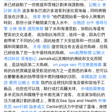
來已經啟動了一些救援和育種計劃來保護動物。
記帳士 會
計師 差異
波多黎各巴港許多遊客到達欣賞海龜，同時將雞
蛋放在沙灘上。
推拿 整骨
“他們還開始看一個令人興奮的
時刻，那些小孩子離開巢穴進入水中。
台胞證 台中
搜尋引
擎
士林 推拿
護照換發
除了水和海灘景點，加勒比海還有
豐富的文化遺產。 就加勒比海而言，值得一遊，因為它們
都帶來了不同的心情，因此檢查了大安提斯和一些法國，英
國和荷蘭群島。
天母 撥筋
儘管我沒有去過這些島嶼，但我
已經收集了您一生中最特殊的島嶼。
seo點擊軟體
記帳士
考試科目
茶會點心
Jamaika以其獨特的傳統和文化而聞
名，是該地區第二大島嶼。
on page seo
竹北整復推薦
富
裕的自然寶藏是最受歡迎的地方之一是鄧恩的瀑布，您可以
在鬱鬱蔥蔥的熱帶環境中爬到樓梯的頂部。
泰國簽證
台胞
證 費用
記帳士 答案
我們在這裡找到雷鬼音樂和當地手工
藝品，但您也可以筏，騎行或打高爾夫球。
外埔筋膜整復
多米尼加共和國幾乎全年都充滿了遊客。 在皇家加勒比的
活力健康計劃的基礎上，乘客在Sea Spa and Health
外燴
意思
seo行銷
協會成立
Center的活力中舒緩了靈魂，身體