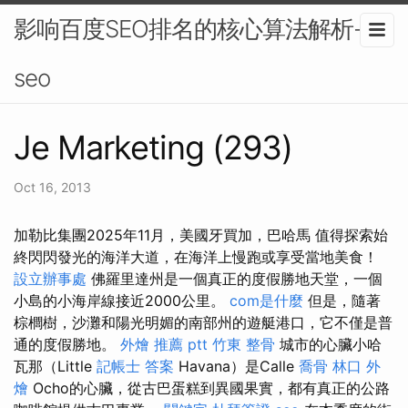
影响百度SEO排名的核心算法解析-
seo
Je Marketing (293)
Oct 16, 2013
加勒比集團2025年11月，美國牙買加，巴哈馬 值得探索始
終閃閃發光的海洋大道，在海洋上慢跑或享受當地美食！
設立辦事處
佛羅里達州是一個真正的度假勝地天堂，一個
小島的小海岸線接近2000公里。
com是什麼
但是，隨著
棕櫚樹，沙灘和陽光明媚的南部州的遊艇港口，它不僅是普
通的度假勝地。
外燴 推薦 ptt
竹東 整骨
城市的心臟小哈
瓦那（Little
記帳士 答案
Havana）是Calle
喬骨
林口 外
燴
Ocho的心臟，從古巴蛋糕到異國果實，都有真正的公路