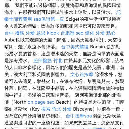
廳。 我們不能錯過棕櫚灘，嬰兒海灘和鷹海灘的異國風情
海岸，在那裡我們可以嘗試許多水上運動，以及潛水。
記
帳士課程費用
seo保證第一頁
Sziget的夜生活也可以擁有
令人難忘的體驗，因為許多酒吧和賭場都可以帶來樂趣。
台中 撥筋
外燴 意思
klook 台胞證
seo 優化
外燴 點心
Auba也以其燦爛的天氣而聞名，因為天氣很晴朗，天空很
晴朗，幾乎永遠不會掉落。
台中美式整復
Bonaire是加勒
比潛水員的首都，這是潛水迷的天堂，無論是簡單的表面還
是深海潛水。
臉部撥筋 竹北
由於其多元文化的影響，該島
的人口非常多樣化，因為它們的歷史是基於英語，非洲，南
美，澳大利亞和英國的影響力。
文心路按摩
除潛水外，您
還可以去遠足，攀登火山，在瀑布沐浴，黎明鳥兒去，參觀
甘蔗，閒逛，在隆隆聲中品嚐，在充滿異國情調植物的植物
園中行走，浪漫的日落現場音樂。 邁阿密海灘北部的北海
灘（North
on page seo
Beach）的特徵是大型酒店，而南
部到基斯坎（Key
搜索
竹北 外燴
Biscayne）則值得一遊，
因為它的奇妙海灘是棕櫚樹。
台中按摩spa
鑰匙比斯坎島
通過與邁阿密的一座橋相連，如果您想去島上，您必須支付