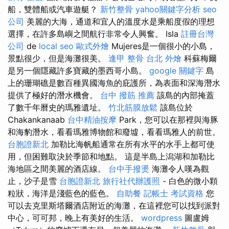
船，雙體船或汽車遊艇？
新竹整骨
yahoo關鍵字分析
seo
公司
美麗的大海，通道和宜人的溫度水是乘船度假的理想
選擇，在許多島嶼之間航行非常令人興奮。 Isla
註冊台灣
公司
de
local seo
歐式外燴
Mujeres是一個很小的小島，
景點很少，但是海灘很美。
逢甲 整骨
台北 外燴
科蘇梅爾
是另一個隱藏許多寶藏的墨西哥小島。
google 關鍵字
島
上的珊瑚礁是數百種異國海魚的庇護所，為表面和深海潛水
提供了極好的潛水機會。
台中 撥筋 推薦
該島的內部掩蓋
了數千年曆史的瑪雅遺址。
竹北筋膜放鬆
該島位於
Chakankanaab
台中精油按摩
Park，您可以在那裡與海豚
和海豹潛水，看看瑪雅博物館和廢墟，看看瑪雅人的前世。
台胞證新北
加勒比海帆船通常在所有水平的水手上都可使
用，但困難取決於季節和地點。 這是半島上潟湖和加勒比
海地區之間美麗的酒店線。
台中手撥燙
海灘令人嘆為觀
止，沙子是雪
台胞證新北
旅行社代辦護照
- 白色的微小顆
粒狀，海洋是淺藍色的藍色。
自助餐
記帳士 考試資格
您
可以去克里斯塔爾酒店附近的海灘，在這裡您可以找到派對
中心，可可邦，晚上有美好的生活。
wordpress
圖盧姆