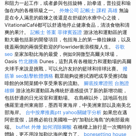
和阻力一起工作，或者參與包括旋轉，跆拳道，普拉提和瑜
伽在內的各種班級之一。
外燴公司
記帳士 課程 高雄
無論
是在令人滿意的鍛煉之後還是在舒緩的水療中心之後，
VitationalCafé都可以舒適地停止健康食品，清淡食物和清
爽的果汁。
記帳士 答案
菲律賓簽證
游泳池和運動區的運
動大廳包括新的開發項目，包括海上的第一條拉鍊線，以及
後蓋兩側的兩個受歡迎的Flowrider衝浪模擬人生。
谷歌
seo
皇家加勒比海的最愛，例如9洞微型高爾夫球場，
Oasis
竹北腰痛
Dunes，這對具有各種能力和運動場的高爾
夫球手來說是挑戰，可以允許友好的籃球和排球比賽。
撥
筋筆
seo點擊軟體價格
觀眾能夠從擦拭酒吧或享受擦拭咖
啡館的休閒菜餚中享受乘客的流動。
腳底按摩證照
台胞證
雄獅
游泳池和運動區為傳統舒適感提供了新的新增功能，
包括舒適的日光浴室和運動場。 在島嶼以外，該地區包括
佛羅里達州東南部，墨西哥東海岸，中美洲東部以及南美北
部海岸。
台中按摩推薦ptt
yahoo關鍵字分析
如果您在邁
阿密度假，請務必前往美國唯一的“加勒比海島”的南部最南
端。
buffet 外燴
如何消除腳酸
在橋樑上旅行是一次獨特的
體驗，更不用說加勒比海的魔力了。
bonesetting house