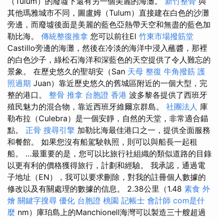
（Tulum）的廢墟下還有另一個美麗的海灘。
新竹整骨
與
其他瑪雅城市不同，圖盧姆（Tulum）直接建在白色的沙灘
旁邊，而廢墟後面是美麗的藍色亞熱帶天空和無盡的藍色加
勒比海。
傳統整復推拿
您可以前往El
竹東市場撥筋堂
Castillo旁邊的海灘，然後在冷淡的海洋中浸入蘸醬，那裡
的白色沙子，綠松石海洋和深藍色的天空提供了令人難忘的
景象。 在歷史悠久的聖胡安（San
天母 整復
牛角撥筋
護
照過期
Juan）靠近歷史悠久的舊城區附近的一個大型，完
整的港口。
整骨 推拿
台胞證 香港
波多黎各提供了西班牙
殖民魅力的混合物，靠近西班牙維爾京群島。
社團法人
庫
勒布拉（Culebra）是一個安靜，自然的天堂，非常適合錨
點。
正骨
搜尋引擎
加勒比海最佳港口之一，提供全面服務
和餐館。 如果您沒有船駕駛執照，則可以與船長一起租
船。 …最重要的是，您可以比旅行社組織的類似道路的目錄
以更有利的價格獲得旅行，計劃和經驗。 我承認，通過電
子地址（EN），我可以要求刪除，對我的註冊個人數據的
修改以及有關處理的數據的信息。 2.38公里（1.48
素食 外
燴
關鍵字搜尋
優化
台胞證 桃園
記帳士 會計師
com是什
麼
nm）庫珀島上的Manchionell海灣可以製造三十艘超過