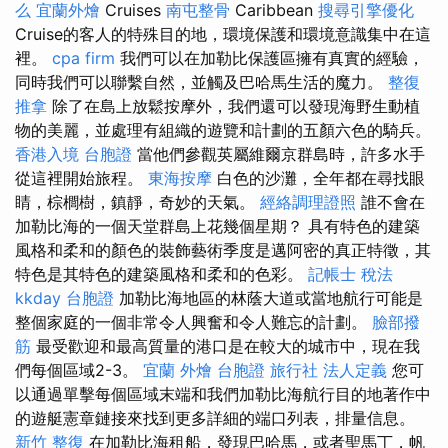
么
宜蘭外燴
Cruises
南屯整骨
Caribbean
搜尋引擎優化
Cruise的客人的特殊目的地，環境保護和環境意識集中在這
裡。
cpa firm
我們可以在加勒比保護區擁有真實的經驗，
同時我們可以聯繫自然，並觸及巴哈馬生活的魔力。
整復
推拿
除了在島上放鬆按摩外，我們還可以發現海野生動植
物的美麗，並處理有組織的遊覽和計劃的五顏六色的騎兵。
香港入境 台胞證
當他們參觀英屬維爾京群島時，許多水手
從這裡開始旅程。
東海按摩
白色的沙灘，全年都在尋找眼
睛，棕櫚樹，鎮靜，奇妙的天氣。
經絡調理證照
誰不會在
加勒比海的一個天堂群島上花幾個星期？ 具有特色的建築
風格和柔和的顏色的裝飾藝術季度是邁阿密的真正特徵，其
特色是其特色的建築風格和柔和的色彩。
記帳士 稅法
kkday 台胞證
加勒比海地區的林蔭大道或當地航行可能是
整個家庭的一個非常令人興奮和令人難忘的計劃。
臉部撥
筋
最受歡迎和最高質量的港口是在較大的城市中，現在我
們每個區域2-3。
宜蘭 外燴
台胞證 旅行社
法人定義
您可
以通過單擊每個區域末端和我們加勒比海航行目的地著作中
的遊艇憲章鏈接來找到更多詳細的端口列表，排量信息。
新竹 整復
在加勒比海租船，發現巴哈馬，或者聖馬丁，帆