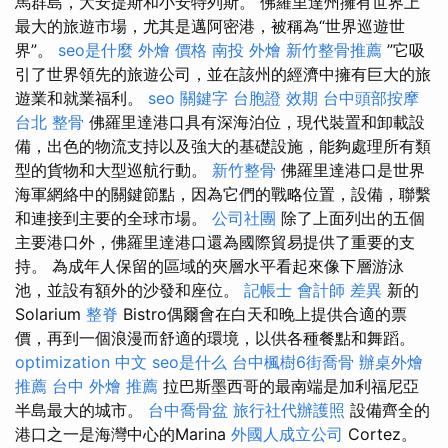
馬群島，大安提斯和小安特列斯。 佛羅里達州擁有世界上
最大的旅遊市場，尤其是邁阿密港，被稱為“世界巡遊世
界”。
seo是什麼
外燴 價格
南投 外燴
新竹整骨推薦
”它吸
引了世界領先的旅遊公司，並在該州的經濟中擁有巨大的旅
遊業和就業福利。
seo 關鍵字
台胞證 效期
台中頭部按摩
台北 整骨
佛羅里達港口具有深海泊位，現代裝置和卸載設
備，出色的物流支持以及強大的基礎設施，能夠處理所有類
型的貨物和大型巡航行動。
新竹整骨
佛羅里達港口是世界
海軍網絡中的關鍵節點，因為它們的戰略位置，設備，聯繫
和連接到主要的全球市場。
公司社團
除了上面列出的五個
主要港口外，佛羅里達港口還為國際貿易提供了重要的支
持。 為成年人保留的區域的夾層水平看起來像下層游泳
池，並設有額外的沙發和座位。
記帳士 會計師 差異
新的
Solarium
整脊
Bistro偶爾會在白天和晚上提供合適的票
價，再到一個浪漫而舒適的環境，以供各種餐點和舞蹈。
optimization 中文
seo是什么
台中楓樹6街喬骨
辦桌外燴
推薦
台中 外燴 推薦
拉巴斯墨西哥的最南端是加利福尼亞
半島最大的城市。
台中喬骨盆
旅行社代辦護照
設備齊全的
港口之一是海灣中心的Marina
外國人成立公司
Cortez。