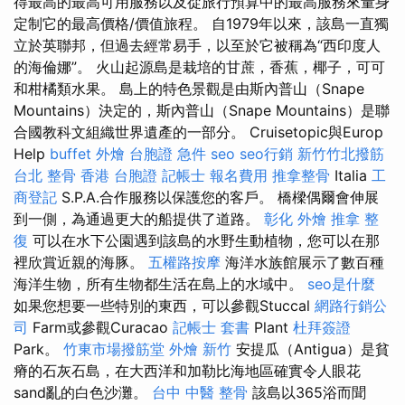
得最高的最高可用服務以及從旅行預算中的最高服務來量身
定制它的最高價格/價值旅程。 自1979年以來，該島一直獨
立於英聯邦，但過去經常易手，以至於它被稱為“西印度人
的海倫娜”。 火山起源島是栽培的甘蔗，香蕉，椰子，可可
和柑橘類水果。 島上的特色景觀是由斯內普山（Snape
Mountains）決定的，斯內普山（Snape Mountains）是聯
合國教科文組織世界遺產的一部分。 Cruisetopic與Europ
Help
buffet 外燴
台胞證 急件
seo
seo行銷
新竹竹北撥筋
台北 整骨
香港 台胞證
記帳士 報名費用
推拿整骨
Italia
工
商登記
S.P.A.合作服務以保護您的客戶。 橋樑偶爾會伸展
到一側，為通過更大的船提供了道路。
彰化 外燴
推拿 整
復
可以在水下公園遇到該島的水野生動植物，您可以在那
裡欣賞近親的海豚。
五權路按摩
海洋水族館展示了數百種
海洋生物，所有生物都生活在島上的水域中。
seo是什麼
如果您想要一些特別的東西，可以參觀Stuccal
網路行銷公
司
Farm或參觀Curacao
記帳士 套書
Plant
杜拜簽證
Park。
竹東市場撥筋堂
外燴 新竹
安提瓜（Antigua）是貧
瘠的石灰石島，在大西洋和加勒比海地區確實令人眼花
sand亂的白色沙灘。
台中 中醫 整骨
該島以365浴而聞