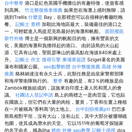
台中整脊
港口是紅色英國手機攤位的有趣特徵，使遊客感
到高興。
竹北整復推拿推薦
如果您在海灘上感到無聊，請
跳到Trellis
什麼是
Bay，在那裡您可以在很棒的餐廳吃晚
餐。
記帳士 查榜
加勒比海地區最大，裝備最佳的港口之
一，可輕鬆進入馬提尼克島最好的海灘和帆船。
面部撥筋
新竹外燴
博士是一個新興的帆船目的地，擁有豐富的文
化，美麗的海灘和負擔得起的港口。 由於該島的火山起
源，它具有山地，聖凱瑟琳山的最高點在海拔840米處上
升。
記帳士 作文
搜尋引擎
柬埔寨簽證
Sziget著名的美麗
瀑布和國家公園。
seo點擊軟體
台中整復推薦
高雄 外燴
推薦
格林納達沒有永久士兵，此類任務是由皇家警察部隊
和海岸警衛隊執行的。
整脊
有趣的是，有2％的種族是由
Zambók種族組成的，該族來自印度土著人民和黑人的會
議。
社團法人登記申請
島上的商標之一是肉荳蔻，它也貼
在國旗上，但它們在大量的肉桂，薑黃，丁香和生薑上種植
在一片被稱為“香料島”的土地上。
台中刮痧推薦ptt
巴巴多
斯島相對平坦，沒有大山，沒有山丘，其中大部分被珊瑚礁
包圍，使其成為潛水的天堂。 它以1511年的葡萄牙探險家
的名字命名，稱為Ilha
烤肉 外燴
seo教學
記帳士函授
dos