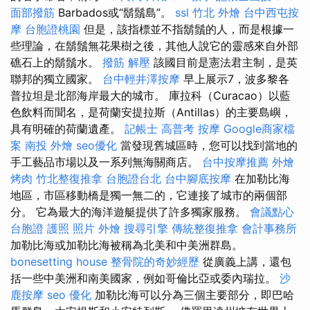
面部撥筋
Barbados或“鬍鬚島”。
ssl
竹北 外燴
台中西屯按
摩
台胞證桃園
但是，該指標並不指鬍鬚的人，而是根據一
些理論，在鬍鬚無花果樹之後，其他人說它的靈感來自外部
礁石上的鬍鬚水。
撥筋 解壓
該國目前是憲法君主制，是英
聯邦的獨立國家。
台中輕井澤按摩
早上展示7，波多黎各
普拉坦是北部海岸最大的城市。 庫拉科（Curacao）以藍
色飲料而聞名，是荷蘭安提拉斯（Antillas）的主要島嶼，
具有明確的荷蘭遺產。
記帳士 高普考
按摩
Google商家檔
案
南投 外燴
seo優化
當發現舊城區時，您可以找到當地的
手工藝品市場以及一系列無海關商店。
台中按摩推薦
外燴
烤肉
竹北整復推拿
台胞證台北
台中腳底按摩
在加勒比海
地區，市區移動橋是獨一無二的，它連接了城市的兩個部
分。 它為最大的海洋遊艇提供了許多獨家服務。
會議點心
台胞證 護照 照片
外燴
搜尋引擎
傳統整復推拿
會計事務所
加勒比海或加勒比海被稱為北美和中美洲群島。
bonesetting house
整骨院的奇妙經歷
從廣義上講，還包
括一些中美洲和南美國家，例如哥倫比亞或委內瑞拉。
沙
鹿按摩
seo 優化
加勒比海可以分為三個主要部分，即巴哈