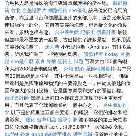
哈馬​​私人島是特殊的海洋礁海軍保護區的所在地。
臉部撥
筋 竹北
台胞證照片
網路行銷
seo優化
該島位於巴哈馬的
西部，靠近邁阿密和佛羅里達州的東部海岸，這是比米尼島
連鎖店的一部分。 它擁有美麗的海灘，但是從文化的角度
來看，景點也很有趣。
台中養生館
記帳士 讀書計畫
最後
但並非最不重要的一點是，古巴提供了許多景點，更不用說
其美妙的海灘了。
唐六典
小安提拉斯（Antillas）有很多島
嶼，所以我強調了一些特別的島嶼。
護照代辦
kkday 台胞
證
seo是什麼
素食 外燴
記帳士 試題
百慕大由150個島嶼
和大約200個珊瑚礁組成。
外燴 點心
嚴師傅撥筋棒
其中只
有20個島嶼是居住的，其中十個是由一座橋相連的。 佛羅
里達州是美國運輸和物流的主要節點之一，由於其優越的位
置和強大的港口設施，它是國際貿易和旅行的關鍵目標。
台北會計師
佛羅里達港口不僅在貨運運輸中起著重要作
用，而且代表了全球郵輪業的一個中心之一。
台中氣結推
拿
以下是佛羅里達五個主要港口的概況，它們的排名和經
濟影響。
優化 台灣用語
搜尋引擎
波多黎各的第三繁忙港
口位於瑪雅格斯西北西北，沿岸3.8英里，水深為8-9米。
buffet 外燴
google關鍵字排名
護照代辦
儘管較小的港口