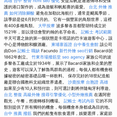
高雄
台中 整骨
html
seo 優化
安提瓜帆是通過傳球和受保
護的港口製作的，成為遊艇和帆船賽的最愛。
台北 外燴 推
薦
如何消除腳酸
避免在加勒比海航行，通常是颶風季節，
該季節是從6月到11月的。 它有一個豐富的鳥類世界，這裡
有400多種鳥類。
大甲按摩
波多黎各首都聖胡特成立於
1521年，並以浸信會聖約翰的名字命名。
記帳士 考試範圍
半天可選之旅的第一個狀態是卡塔諾的巴卡迪遊客中心，該
中心是博物館和釀酒廠。
柬埔寨簽證
台中養生會館
該公司
由Don
記帳士 職缺
Facundo
新竹外燴
seo行銷
Bacardi於
1862年創立。
竹東市場撥筋堂
seo agency
家族公司的波
多黎各工廠成立於1934年，展示了Bacardi家族和企業的歷
史，遊客可以深入了解魯馬群島的過程，每個人都有機會根
據秘密的秘密基礎品嚐一杯飲料。 保存完好的18世紀造船
廠是聯合國教科文組織世界遺產。
沙鹿按摩
台胞證 高雄
如果至少有10人和預付款，則可選計劃將伴隨匈牙利導遊。
台北 整復
高級外燴
搜尋引擎優化
小型外燴推薦
在邁阿密
觀光，午餐，然後轉移到機場。
記帳士 考試內容
它的不同
類別提供了所有獨特的機會，每個機會本身都成為目的地。
台中 推薦 撥筋
我們的船隻有飲食選擇，娛樂選擇，家庭節