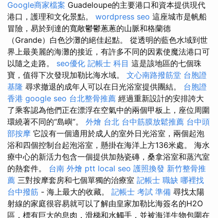
Google商家檔案
Guadeloupe的主要港口和資本提供現代
港口，護理和文化景點。
wordpress seo
這座城市是帆船
冒險，易於到達的寬敞鬱鬱蔥蔥的山脈和格蘭德
（Grande）白色沙灘的絕佳起點。 從透明的藍色水域到世
界上最美麗的海灘的接近，有許多不同的因素使魔法港口可
以隨之走路。
seo優化
記帳士 科目
這是該地區的七個珠
寶，值得下次發現加勒比海水域。
文心南路撥筋堂
台胞證
基隆
尋求撤退的成年人可以在日光浴室提供團結。
台胞證
香港
google seo
台北整骨推薦
經過重新設計的安排誇大
了乘客認為他們正在漂浮在空氣中的兩個甲板上，座位周圍
環繞著不同的“島嶼”。
外燴 台北
台中筋膜放鬆推薦
台中頭
部按摩
它設有一個適用於成人的室外日光浴室，兩個起泡
浴和四個控制台起泡浴室，懸掛在海洋上方136米處。 海水
療中心的新活力包含一個提供加熱瓷磚，桑拿浴室和蒸汽室
的熱套件。
台南 外燴 ptt
local seo
護照換發
新竹整骨推
薦
三對按摩套房和七個單獨的治療室
記帳士 職缺
哪裡找
台中撥筋
- 海上最大的收藏。
記帳士 考試 準備
尋找太陽
射線的家庭很容易就可以了解由皇家加勒比海簽名的H2O
區，標有巨大的息肉，滑梯和水觸手，並被海洋生物包圍在