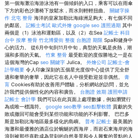
第一個海灘沿海游泳池有一個傾斜的入口，乘客可以在雨傘
下方的彩色沙灘椅下放鬆水，而水則輕輕扭曲。
關鍵字操
作
北屯 整骨
海洋的皇家加勒比海綠洲足夠大，有七個不同
的鄰居。
記帳士考試
歐式外燴
google seo
護照過期
其中
兩個是（1）泳池和運動區，以及（2）在Sea
記帳士 科目
台中 按摩 整骨
竹北博愛街 整復
台胞證 期限
Spa和健身中
心的活力。 從6月中旬到11月中旬，典型的天氣是炎熱，潮
濕和多雨的天氣。
竹東 整骨
最受歡迎的度假勝地之一是在
這個海灣的Cap
seo 關鍵字
Julica。
外燴公司
記帳士-會
計學概要
令人印象深刻的五個星光度假中心提供了完全舒
適和奢華的奢華，因此它在名人中很受歡迎並非偶然。
膏
肓
Cookies有助於改善用戶體驗，分析網站的訪問，並允
許我們提供個性化的內容和廣告。
台胞證 效期
護照申請
記帳士 會計學
我們可以在此頁面上處理數據，例如瀏覽行
為或唯一標識符。
google seo教學
seo點擊軟體
貢獻的失
敗或撤回可能會受到某些功能和功能的不利影響。 巴巴多
斯是加勒比海地區最多樣化的島嶼。
普考 記帳士
最美麗的
海灘和最優雅的酒店位於蜿蜒的西海岸，而岩石東海岸的海
浪則被那些喜歡成為苛刻的自然美景和令人興奮的景點的人