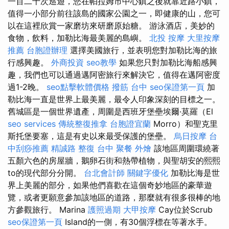
一百二十次巡遊，您在帕拉姆市中心鎮之後就靠近路小鎮，
值得一小部分前往該島的國家公園之一，即健康的山，您可
以在這裡欣賞一家磨坊來研磨原始​​糖。 游泳酒店，美妙的
食物，飲料，加勒比海最美麗的島嶼。
北投 按摩
大里按摩
推薦
台胞證辦理
選擇美國旅行，並表明您對加勒比海的旅
行感興趣。
外商投資
seo教學
如果您只對加勒比海船感興
趣，我們也可以通過邁阿密旅行來解決它，值得在邁阿密度
過1-2晚。
seo點擊軟體價格
撥筋 台中
seo保證第一頁
加
勒比海一直是世界上最美麗，最令人印象深刻的目標之一。
舊城區是一個世界遺產，周圍是西班牙堡壘埃爾·莫羅（El
seo services
傳統整復推拿
台胞證宜蘭
Morro）和聖克里
斯托堡要塞，這是有史以​​來最受保護的堡壘。
烏日按摩
台
中刮痧推薦
精誠路 整復 台中
聚餐 外燴
該地區周圍環繞著
五顏六色的房屋牆，鵝卵石街和熱帶植物，與聖胡安的熙熙
to的現代部分分開。
台北會計師
關鍵字優化
加勒比海是世
界上美麗的部分，如果他們喜歡在這個奇妙地區的豪華遊
覽，或者更願意參加該地區的道路，那麼就有很多很棒的地
方參觀旅行。 Marina
護照過期
大甲按摩
Cay位於Scrub
seo保證第一頁
Island的一側，有30個浮標在等著水手。