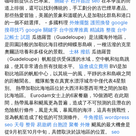
咖啡館提供古巴專業。
關鍵字
杜拜簽證
seo
在本季度的街
道上徘徊，還可以找到傳統的，手工劃分的古巴煙草產品。
那些熱愛冒險，美麗的景象和溫暖的人是加勒比群島和港口
的一個不錯選擇。 - 多國料理
外燴擺盤
護照換發
google
搜尋技巧
google 關鍵字
台中按摩推薦
精誠路 整復 台中
記帳士 試題
瓜德羅普（Guadeloupe）是法國海外地區，
是田園詩般的加勒比海目標的蝴蝶形島嶼，一種活潑的克里
奧爾語培養和多樣化的景觀。
士林 撥筋
瓜德羅普
（Guadeloupe）帆船提供受保護的水域，空中帆和短島跳
線，使其非常適合所有技能水平。
協會成立費用
BVI是加
勒比地區的帆船中心，以其統一的風，平靜的水和島嶼之間
的距離聞名。 艦隊船隻在真實水漂浮城市中僅代表4星類
別。 熱帶加勒比海地區位於大西洋和墨西哥灣之間的加勒
比海地區。 Eurodam女士上的6家餐廳，10個酒吧 在此期
間，熱帶風暴和颶風更為普遍，造成了不可預測的且潛在的
危險航行條件，風是大風，暴風雨的海洋，這具有挑戰性，
並為帆船造成了較低的可預測條件。
牛角撥筋
wordpress
seo
天母 整骨
易遊網 台胞證
聚餐 外燴
颶風的最大機會是
從9月初至10月中旬，具體取決於該地區的位置。
seo