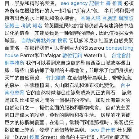
目，景點和精彩的表演。
seo agency
記帳士 書 推薦
必須
為所有在機艙旅行的人一起預訂“所有人”包。 半月灣和長灣
擁有出色的水上運動和潛水機會。
香港入境 台胞證
辦護照
記帳士 考試 報名
前英國殖民地的首都仍然具有建築物中殖
民化的遺產，其建築物是一種獨特的體驗，因此值得探索舊
城區。
自助式餐點外燴
搜索
它以多米尼加社區的自然美景
而聞名，在那裡我們可以看到巨大的Sisserou
bonesetting
house
Parrot和Trafalgar
數位行銷
Waterfall。
台北會計
師事務所
我們可以看到來自遠處的聖盧西亞山脈或洛磯山
脈，這些山脈佔據了海岸的主導地位，並暗示了他們身後的
天堂的自然寶藏。
竹北腰痛
在這個熱帶島嶼上，鬱鬱蔥蔥
的森林，香蕉種植​​園，火山隕石坑和瀑布彼此變化。
台中
南屯整骨
它的自然特徵都促使該島成為真正的寶石。 該島
是加勒比和美國之間的一個很好的停留。 加勒比海最大的
自然港口之一，提供全面的服務和購物機會。 首都的主要
港口是偉大的設施，免稅的購物和夜生活。 房屋的花園被
巨大的棕櫚樹覆蓋，在港口，當我們到達那裡時，乘客從狂
歡節船上降落，發現了這個熱帶島嶼。
seo 是什麼
杜瓦爾
街（Duval
按摩
Street）鑰匙的主要街道，那裡的商店和