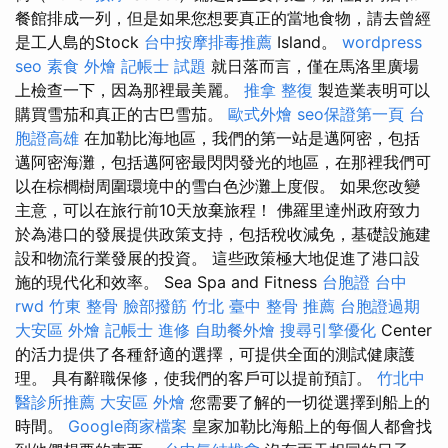
餐館排成一列，但是如果您想要真正的當地食物，請去曾經
是工人島的Stock
台中按摩排毒推薦
Island。
wordpress
seo
素食 外燴
記帳士 試題
就日落而言，僅在馬洛里廣場
上檢查一下，因為那裡最美麗。
推拿 整復
製造業表明可以
購買雪茄和真正的古巴雪茄。
歐式外燴
seo保證第一頁
台
胞證高雄
在加勒比海地區，我們的第一站是邁阿密，包括
邁阿密海灘，包括邁阿密最閃閃發光的地區，在那裡我們可
以在棕櫚樹周圍環境中的雪白色沙灘上度假。 如果您改變
主意，可以在旅行前10天放棄旅程！ 佛羅里達州政府致力
於為港口的發展提供政策支持，包括稅收減免，基礎設施建
設和物流行業發展的投資。 這些政策極大地促進了港口設
施的現代化和效率。 Sea Spa and Fitness
台胞證 台中
rwd
竹東 整骨
臉部撥筋 竹北
臺中 整骨 推薦
台胞證過期
大安區 外燴
記帳士 進修
自助餐外燴
搜尋引擎優化
Center
的活力提供了各種舒適的選擇，可提供全面的測試健康護
理。 具有辭職保修，使我們的客戶可以提前預訂。
竹北中
醫診所推薦
大安區 外燴
您需要了解的一切從選擇到船上的
時間。
Google商家檔案
皇家加勒比海船上的每個人都會找