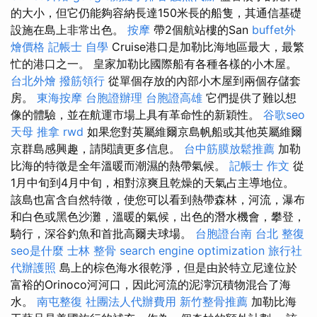
的大小，但它仍能夠容納長達150米長的船隻，其通信基礎
設施在島上非常出色。
按摩
帶2個航站樓的San
buffet外
燴價格
記帳士 自學
Cruise港口是加勒比海地區最大，最繁
忙的港口之一。 皇家加勒比國際船有各種各樣的小木屋。
台北外燴
撥筋領行
從單個存放的內部小木屋到兩個存儲套
房。
東海按摩
台胞證辦理
台胞證高雄
它們提供了難以想
像的體驗，並在航運市場上具有革命性的新穎性。
谷歌seo
天母 推拿
rwd
如果您對英屬維爾京島帆船或其他英屬維爾
京群島感興趣，請閱讀更多信息。
台中筋膜放鬆推薦
加勒
比海的特徵是全年溫暖而潮濕的熱帶氣候。
記帳士 作文
從
1月中旬到4月中旬，相對涼爽且乾燥的天氣占主導地位。
該島也富含自然特徵，使您可以看到熱帶森林，河流，瀑布
和白色或黑色沙灘，溫暖的氣候，出色的潛水機會，攀登，
騎行，深谷釣魚和首批高爾夫球場。
台胞證台南
台北 整復
seo是什麼
士林 整骨
search engine optimization
旅行社
代辦護照
島上的棕色海水很乾淨，但是由於特立尼達位於
富裕的Orinoco河河口，因此河流的泥濘沉積物混合了海
水。
南屯整復
社團法人代辦費用
新竹整骨推薦
加勒比海