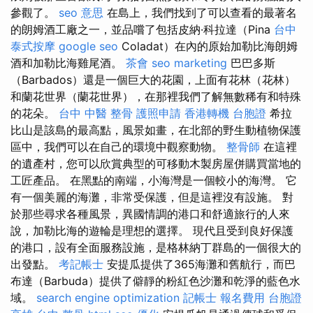
參觀了。
seo 意思
在島上，我們找到了可以查看的最著名
的朗姆酒工廠之一，並品嚐了包括皮納·科拉達（Pina
台中
泰式按摩
google seo
Coladat）在內的原始加勒比海朗姆
酒和加勒比海雞尾酒。
茶會
seo marketing
巴巴多斯
（Barbados）還是一個巨大的花園，上面有花林（花林）
和蘭花世界（蘭花世界），在那裡我們了解無數稀有和特殊
的花朵。
台中 中醫 整骨
護照申請
香港轉機 台胞證
希拉
比山是該島的最高點，風景如畫，在北部的野生動植物保護
區中，我們可以在自己的環境中觀察動物。
整骨師
在這裡
的遺產村，您可以欣賞典型的可移動木製房屋併購買當地的
工匠產品。 在黑點的南端，小海灣是一個較小的海灣。 它
有一個美麗的海灘，非常受保護，但是這裡沒有設施。 對
於那些尋求各種風景，異國情調的港口和舒適旅行的人來
說，加勒比海的遊輪是理想的選擇。 現代且受到良好保護
的港口，設有全面服務設施，是格林納丁群島的一個很大的
出發點。
考記帳士
安提瓜提供了365海灘和舊航行，而巴
布達（Barbuda）提供了僻靜的粉紅色沙灘和乾淨的藍色水
域。
search engine optimization
記帳士 報名費用
台胞證