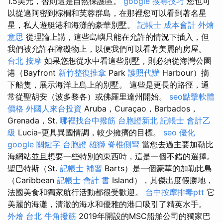
1.5美元，否則這是自然保護區。
google 搜尋技巧
您也可
以從邁阿密到棕櫚和芙蓉群島，在那裡您可以看到著名星
星，私人遊艇港和海灘的豪華別墅。
記帳士 成本會計
外燴
意思
從理論上講，這些島嶼只能在允許的情況下插入，但
我們被允許在障礙物上，以便我們可以看著美麗的房屋。
台北 按摩
如果您想從水中看這些別墅，則必須從海灣公園
港（Bayfront
新竹整復推拿
Park
護照代辦
Harbour）摘
下船隻，展示海洋上島上的別墅。 這些是更長的路徑，通
常從聖胡安（波多黎各）或佛羅里達州開始。
seo點擊軟體
價格
外國人來台投資
Aruba，Curaçao，Barbados，
Grenada，St.
哪裡找台中撥筋
台胞證新北
記帳士 會計乙
級
Lucia-更具異國情調，較少擁擠的目標。
seo 優化
google 關鍵字
台胞證 雄獅
脊椎側彎
當您去過主要加勒比
海網站並且想要一些特別的東西時，這是一個不錯的選擇。
聖巴特斯（St.
記帳士 補習
Barts）是一個豪華的加勒比島
（Caribbean
記帳士 會計 書
Island），其傑出度假勝地，
法國美食和獨家航行活動都很受歡迎。
台中按摩排毒ptt
它
美麗的海灘，清澈的海水和優雅的港口吸引了精英水手。
外燴 台北
牛角撥筋
2019年開設的MSC船舶公司的獨家巴