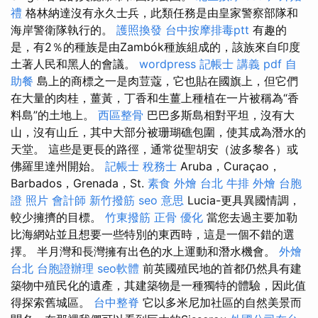
禮
格林納達沒有永久士兵，此類任務是由皇家警察部隊和
海岸警衛隊執行的。
護照換發
台中按摩排毒ptt
有趣的
是，有2％的種族是由Zambók種族組成的，該族來自印度
土著人民和黑人的會議。
wordpress
記帳士 講義 pdf
自
助餐
島上的商標之一是肉荳蔻，它也貼在國旗上，但它們
在大量的肉桂，薑黃，丁香和生薑上種植在一片被稱為“香
料島”的土地上。
西區整骨
巴巴多斯島相對平坦，沒有大
山，沒有山丘，其中大部分被珊瑚礁包圍，使其成為潛水的
天堂。 這些是更長的路徑，通常從聖胡安（波多黎各）或
佛羅里達州開始。
記帳士 稅務士
Aruba，Curaçao，
Barbados，Grenada，St.
素食 外燴 台北
牛排 外燴
台胞
證 照片
會計師
新竹撥筋
seo 意思
Lucia-更具異國情調，
較少擁擠的目標。
竹東撥筋
正骨
優化
當您去過主要加勒
比海網站並且想要一些特別的東西時，這是一個不錯的選
擇。 半月灣和長灣擁有出色的水上運動和潛水機會。
外燴
台北
台胞證辦理
seo軟體
前英國殖民地的首都仍然具有建
築物中殖民化的遺產，其建築物是一種獨特的體驗，因此值
得探索舊城區。
台中整脊
它以多米尼加社區的自然美景而