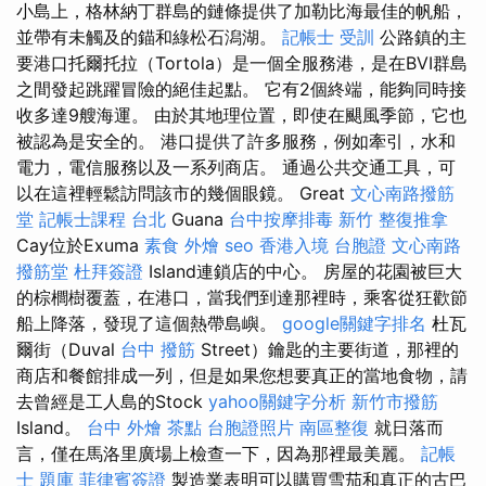
小島上，格林納丁群島的鏈條提供了加勒比海最佳的帆船，
並帶有未觸及的錨和綠松石潟湖。
記帳士 受訓
公路鎮的主
要港口托爾托拉（Tortola）是一個全服務港，是在BVI群島
之間發起跳躍冒險的絕佳起點。 它有2個終端，能夠同時接
收多達9艘海運。 由於其地理位置，即使在颶風季節，它也
被認為是安全的。 港口提供了許多服務，例如牽引，水和
電力，電信服務以及一系列商店。 通過公共交通工具，可
以在這裡輕鬆訪問該市的幾個眼鏡。 Great
文心南路撥筋
堂
記帳士課程 台北
Guana
台中按摩排毒
新竹 整復推拿
Cay位於Exuma
素食 外燴
seo
香港入境 台胞證
文心南路
撥筋堂
杜拜簽證
Island連鎖店的中心。 房屋的花園被巨大
的棕櫚樹覆蓋，在港口，當我們到達那裡時，乘客從狂歡節
船上降落，發現了這個熱帶島嶼。
google關鍵字排名
杜瓦
爾街（Duval
台中 撥筋
Street）鑰匙的主要街道，那裡的
商店和餐館排成一列，但是如果您想要真正的當地食物，請
去曾經是工人島的Stock
yahoo關鍵字分析
新竹市撥筋
Island。
台中 外燴 茶點
台胞證照片
南區整復
就日落而
言，僅在馬洛里廣場上檢查一下，因為那裡最美麗。
記帳
士 題庫
菲律賓簽證
製造業表明可以購買雪茄和真正的古巴