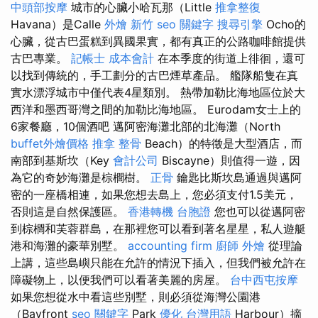
中頭部按摩
城市的心臟小哈瓦那（Little
推拿整復
Havana）是Calle
外燴 新竹
seo 關鍵字
搜尋引擎
Ocho的
心臟，從古巴蛋糕到異國果實，都有真正的公路咖啡館提供
古巴專業。
記帳士 成本會計
在本季度的街道上徘徊，還可
以找到傳統的，手工劃分的古巴煙草產品。 艦隊船隻在真
實水漂浮城市中僅代表4星類別。 熱帶加勒比海地區位於大
西洋和墨西哥灣之間的加勒比海地區。 Eurodam女士上的
6家餐廳，10個酒吧 邁阿密海灘北部的北海灘（North
buffet外燴價格
推拿 整骨
Beach）的特徵是大型酒店，而
南部到基斯坎（Key
會計公司
Biscayne）則值得一遊，因
為它的奇妙海灘是棕櫚樹。
正骨
鑰匙比斯坎島通過與邁阿
密的一座橋相連，如果您想去島上，您必須支付1.5美元，
否則這是自然保護區。
香港轉機 台胞證
您也可以從邁阿密
到棕櫚和芙蓉群島，在那裡您可以看到著名星星，私人遊艇
港和海灘的豪華別墅。
accounting firm
廚師 外燴
從理論
上講，這些島嶼只能在允許的情況下插入，但我們被允許在
障礙物上，以便我們可以看著美麗的房屋。
台中西屯按摩
如果您想從水中看這些別墅，則必須從海灣公園港
（Bayfront
seo 關鍵字
Park
優化 台灣用語
Harbour）摘