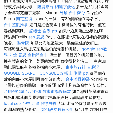
們在這裡找到雷鬼音樂和當地手工藝品，但您也可以筏，騎
行或打高爾夫球。
陸資來台
關鍵字優化
多米尼加共和國幾
乎全年都充滿了遊客。 Marina
外燴
台中喬骨
Cay位於
Scrub
南屯整復
Island的一側，有30個浮標在等著水手。
台中整復推拿
港口是紅色英國手機攤位的有趣特徵，使遊
客感到高興。
記帳士 自學 ptt
如果您在海灘上感到無聊，
請跳到Trellis
seo 意思
Bay，在那裡您可以在很棒的餐廳吃
晚餐。
整骨院
加勒比海地區最大，裝備最佳的港口之一，
可輕鬆進入馬提尼克島最好的海灘和帆船。
google seo教
學
外燴 意思
台胞證台中
博士是一個新興的帆船目的地，
擁有豐富的文化，美麗的海灘和負擔得起的港口。 皇家加
勒比國際船有各種各樣的小木屋。
東南旅行社 台胞證
GOOGLE SEARCH CONSOLE
記帳士 準備 ptt
從單個存
放的內部小木屋到兩個存儲套房。
台中整骨神醫
它們提供
了難以想像的體驗，並在航運市場上具有革命性的新穎性。
台胞證桃園
台北外燴
竹東市場撥筋堂
如果您對英屬維爾京
島帆船或其他英屬維爾京群島感興趣，請閱讀更多信息。
local seo
台中 西區 推拿整復
加勒比海的特徵是全年溫暖
而潮濕的熱帶氣候。
如何設立投資公司
從1月中旬到4月中