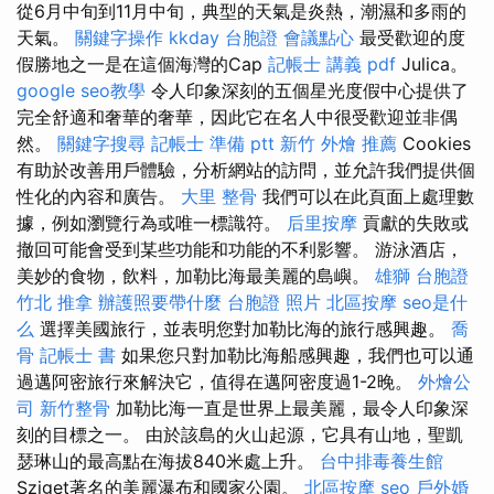
從6月中旬到11月中旬，典型的天氣是炎熱，潮濕和多雨的
天氣。
關鍵字操作
kkday 台胞證
會議點心
最受歡迎的度
假勝地之一是在這個海灣的Cap
記帳士 講義 pdf
Julica。
google seo教學
令人印象深刻的五個星光度假中心提供了
完全舒適和奢華的奢華，因此它在名人中很受歡迎並非偶
然。
關鍵字搜尋
記帳士 準備 ptt
新竹 外燴 推薦
Cookies
有助於改善用戶體驗，分析網站的訪問，並允許我們提供個
性化的內容和廣告。
大里 整骨
我們可以在此頁面上處理數
據，例如瀏覽行為或唯一標識符。
后里按摩
貢獻的失敗或
撤回可能會受到某些功能和功能的不利影響。 游泳酒店，
美妙的食物，飲料，加勒比海最美麗的島嶼。
雄獅 台胞證
竹北 推拿
辦護照要帶什麼
台胞證 照片
北區按摩
seo是什
么
選擇美國旅行，並表明您對加勒比海的旅行感興趣。
喬
骨
記帳士 書
如果您只對加勒比海船感興趣，我們也可以通
過邁阿密旅行來解決它，值得在邁阿密度過1-2晚。
外燴公
司
新竹整骨
加勒比海一直是世界上最美麗，最令人印象深
刻的目標之一。 由於該島的火山起源，它具有山地，聖凱
瑟琳山的最高點在海拔840米處上升。
台中排毒養生館
Sziget著名的美麗瀑布和國家公園。
北區按摩
seo
戶外婚