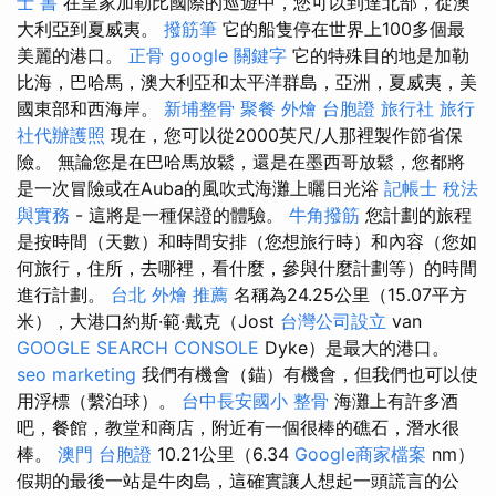
士 書
在皇家加勒比國際的巡遊中，您可以到達北部，從澳
大利亞到夏威夷。
撥筋筆
它的船隻停在世界上100多個最
美麗的港口。
正骨
google 關鍵字
它的特殊目的地是加勒
比海，巴哈馬，澳大利亞和太平洋群島，亞洲，夏威夷，美
國東部和西海岸。
新埔整骨
聚餐 外燴
台胞證 旅行社
旅行
社代辦護照
現在，您可以從2000英尺/人那裡製作節省保
險。 無論您是在巴哈馬放鬆，還是在墨西哥放鬆，您都將
是一次冒險或在Auba的風吹式海灘上曬日光浴
記帳士 稅法
與實務
- 這將是一種保證的體驗。
牛角撥筋
您計劃的旅程
是按時間（天數）和時間安排（您想旅行時）和內容（您如
何旅行，住所，去哪裡，看什麼，參與什麼計劃等）的時間
進行計劃。
台北 外燴 推薦
名稱為24.25公里（15.07平方
米），大港口約斯·範·戴克（Jost
台灣公司設立
van
GOOGLE SEARCH CONSOLE
Dyke）是最大的港口。
seo marketing
我們有機會（錨）有機會，但我們也可以使
用浮標（繫泊球）。
台中長安國小 整骨
海灘上有許多酒
吧，餐館，教堂和商店，附近有一個很棒的礁石，潛水很
棒。
澳門 台胞證
10.21公里（6.34
Google商家檔案
nm）
假期的最後一站是牛肉島，這確實讓人想起一頭謊言的公