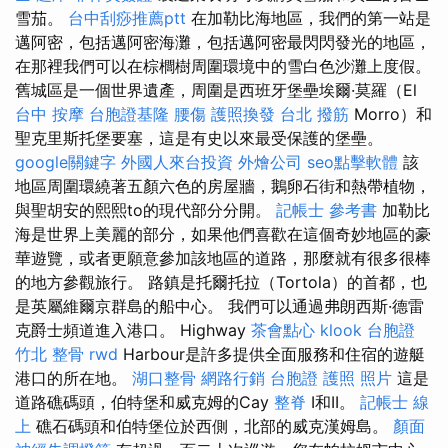
雪茄。
台中刮痧推薦ptt
在加勒比海地區，我們的第一站是
邁阿密，包括邁阿密海灘，包括邁阿密最閃閃發光的地區，
在那裡我們可以在棕櫚樹周圍環境中的雪白色沙灘上度假。
舊城區是一個世界遺產，周圍是西班牙堡壘埃爾·莫羅（El
台中 按摩
台胞證基隆
腰傷
護照換發
台北 撥筋
Morro）和
聖克里斯托堡要塞，這是有史以​​來最受保護的堡壘。
google關鍵字
外國人來台投資
外燴公司
seo點擊軟體
該
地區周圍環繞著五顏六色的房屋牆，鵝卵石街和熱帶植物，
與聖胡安的熙熙to的現代部分分開。
記帳士 參考書
加勒比
海是世界上美麗的部分，如果他們喜歡在這個奇妙地區的豪
華遊覽，或者更願意參加該地區的道路，那麼就有很多很棒
的地方參觀旅行。 路鎮是托爾托拉（Tortola）的首都，也
是英屬維爾京群島的船中心。 我們可以通過弗朗西斯·德雷
克爵士頻道進入港口。 Highway
茶會點心
klook 台胞證
竹北 整骨
rwd
Harbour是許多提供全面服務和住宿的遊艇
港口的所在地。
湖口整骨
網路行銷
台胞證 護照 照片
這是
道路礁碼頭，伯特堡和威克姆的Cay
整脊
I和II。
記帳士 線
上
礁石碼頭和伯特堡位於西側，北部的威克漢姆島。
顏面