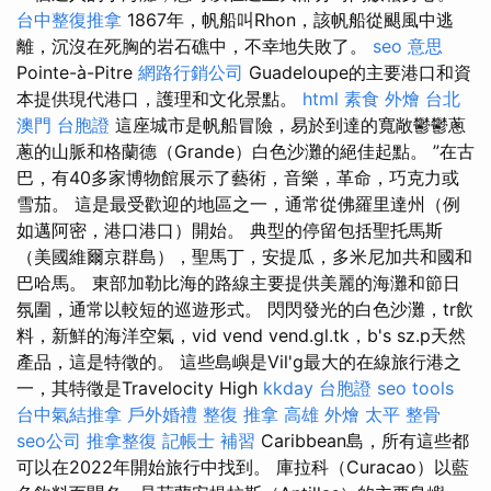
台中整復推拿
1867年，帆船叫Rhon，該帆船從颶風中逃
離，沉沒在死胸的岩石礁中，不幸地失敗了。
seo 意思
Pointe-à-Pitre
網路行銷公司
Guadeloupe的主要港口和資
本提供現代港口，護理和文化景點。
html
素食 外燴 台北
澳門 台胞證
這座城市是帆船冒險，易於到達的寬敞鬱鬱蔥
蔥的山脈和格蘭德（Grande）白色沙灘的絕佳起點。 ”在古
巴，有40多家博物館展示了藝術，音樂，革命，巧克力或
雪茄。 這是最受歡迎的地區之一，通常從佛羅里達州（例
如邁阿密，港口港口）開始。 典型的停留包括聖托馬斯
（美國維爾京群島），聖馬丁，安提瓜，多米尼加共和國和
巴哈馬。 東部加勒比海的路線主要提供美麗的海灘和節日
氛圍，通常以較短的巡遊形式。 閃閃發光的白色沙灘，tr飲
料，新鮮的海洋空氣，vid vend vend.gl.tk，b's sz.p天然
產品，這是特徵的。 這些島嶼是Vil'g最大的在線旅行港之
一，其特徵是Travelocity High
kkday 台胞證
seo tools
台中氣結推拿
戶外婚禮
整復 推拿
高雄 外燴
太平 整骨
seo公司
推拿整復
記帳士 補習
Caribbean島，所有這些都
可以在2022年開始旅行中找到。 庫拉科（Curacao）以藍