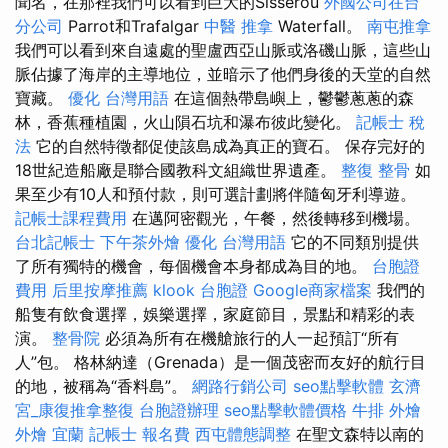
聞名，在那裡我們可以看到巨大的Sisserou
外國公司在台
分公司
Parrot和Trafalgar
中醫 推拿
Waterfall。
南屯推拿
我們可以看到來自遠處的聖盧西亞山脈或洛磯山脈，這些山
脈佔據了海岸的主導地位，並暗示了他們身後的天堂的自然
寶藏。
優化 台灣用語
在這個熱帶島嶼上，鬱鬱蔥蔥的森
林，香蕉種植​​園，火山隕石坑和瀑布彼此變化。
記帳士 稅
法
它的自然特徵都促使該島成為真正的寶石。 保存完好的
18世紀造船廠是聯合國教科文組織世界遺產。
整復 整骨
如
果至少有10人和預付款，則可選計劃將伴隨匈牙利導遊。
記帳士課程費用
在邁阿密觀光，午餐，然後轉移到機場。
台北記帳士
下午茶外燴
優化 台灣用語
它的不同類別提供
了所有獨特的機會，每個機會本身都成為目的地。
台胞證
費用
后里按摩推薦
klook 台胞證
Google商家檔案
我們的
船隻有飲食選擇，娛樂選擇，家庭節目，景點和精彩的表
演。
整骨院
必須為所有在機艙旅行的人一起預訂“所有
人”包。 格林納達（Grenada）是一個茂密而友好的航行目
的地，被稱為“香料島”。
網路行銷公司
seo點擊軟體
玄濟
宮_康復推拿整復
台胞證辦理
seo點擊軟體價格
牛排 外燴
外燴 宜蘭
記帳士 報名費
西屯體態調整
在聖文森特以南的