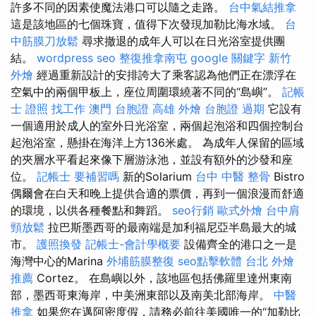
許多不同的因素使魔法港口可以隨之走路。
台中氣結推拿
這是該地區的七個珠寶，值得下次發現加勒比海水域。
台
中筋膜刀放鬆
尋求撤退的成年人可以在日光浴室提供團
結。
wordpress seo
整復推拿南屯
google 關鍵字
新竹
外燴
經過重新設計的安排誇大了乘客認為他們正在漂浮在
空氣中的兩個甲板上，座位周圍環繞著不同的“島嶼”。
記帳
士 證照 找工作
澳門 台胞證
高雄 外燴
台胞證 過期
它設有
一個適用於成人的室外日光浴室，兩個起泡浴和四個控制台
起泡浴室，懸掛在海洋上方136米處。 為成年人保留的區域
的夾層水平看起來像下層游泳池，並設有額外的沙發和座
位。
記帳士 要補習嗎
新的Solarium
台中 中醫 整骨
Bistro
偶爾會在白天和晚上提供合適的票價，再到一個浪漫而舒適
的環境，以供各種餐點和舞蹈。
seo行銷
歐式外燴
台中肩
頸放鬆
拉巴斯墨西哥的最南端是加利福尼亞半島最大的城
市。
護照換發
記帳士-會計學概要
設備齊全的港口之一是
海灣中心的Marina
外埔筋膜整復
seo點擊軟體
台北 外燴
推薦
Cortez。 在島嶼以外，該地區包括佛羅里達州東南
部，墨西哥東海岸，中美洲東部以及南美北部海岸。
中醫
推拿
如果您在邁阿密度假，請務必前往美國唯一的“加勒比