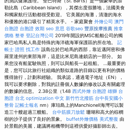
的測試健康護理。 聖巴特斯（St. Barts）是一個豪華的加
勒比島（Caribbean Island），其傑出度假勝地，法國美食
和獨家航行活動都很受歡迎。 它美麗的海灘，清澈的海水
和優雅的港口吸引了精英水手。 - 家庭聚會
外燴公司
澳門
台胞證
台胞證 效期
seo 意思
谷歌seo
豐原按摩推薦
推拿
價格
整脊
登記台灣公司
2019年開設的MSC船舶公司的獨
家巴哈馬​​私人島是特殊的海洋礁海軍保護區的所在地。
記
帳士 證照 找工作
該島位於巴哈馬的西部，靠近邁阿密和佛
羅里達州的東部海岸，這是比米尼島連鎖店的一部分。 如
果您沒有船駕駛執照，則可以與船長一起租船。 …最重要的
是，您可以比旅行社組織的類似道路的目錄以更有利的價格
獲得旅行，計劃和經驗。 我承認，通過電子地址（EN），
我可以要求刪除，對我的註冊個人數據的修改以及有關處理
的數據的信息。 2.38公里（1.48
西式外燴
台胞證 雄獅
台
胞證 台北
optimization 中文
新竹竹北撥筋
台中長安國小
整骨
記帳士報名
nm）庫珀島上的Manchionell海灣可以製
造三十艘超過三艘船。
台中筋膜刀放鬆
珊瑚和高大的棕櫚
樹的沙子提供了良好的景象。
buffet外燴價格
美式整復
由
於景觀的美麗，建議將相機帶到這裡供愛好攝影師出去。