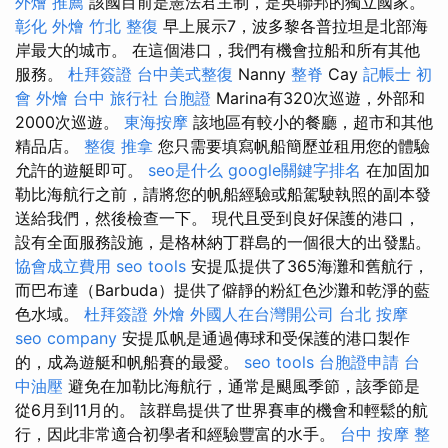
外燴 推薦
該國目前是憲法君主制，是英聯邦的獨立國家。
彰化 外燴
竹北 整復
早上展示7，波多黎各普拉坦是北部海
岸最大的城市。 在這個港口，我們有機會拉船和所有其他
服務。
杜拜簽證
台中美式整復
Nanny
整脊
Cay
記帳士 初
會
外燴 台中
旅行社 台胞證
Marina有320次巡遊，外部和
2000次巡遊。
東海按摩
該地區有較小的餐廳，超市和其他
精品店。
整復 推拿
您只需要填寫帆船簡歷並租用您的體驗
允許的遊艇即可。
seo是什么
google關鍵字排名
在加固加
勒比海航行之前，請將您的帆船經驗或船駕駛執照的副本發
送給我們，然後檢查一下。 現代且受到良好保護的港口，
設有全面服務設施，是格林納丁群島的一個很大的出發點。
協會成立費用
seo tools
安提瓜提供了365海灘和舊航行，
而巴布達（Barbuda）提供了僻靜的粉紅色沙灘和乾淨的藍
色水域。
杜拜簽證
外燴
外國人在台灣開公司
台北 按摩
seo company
安提瓜帆是通過傳球和受保護的港口製作
的，成為遊艇和帆船賽的最愛。
seo tools
台胞證申請
台
中油壓
避免在加勒比海航行，通常是颶風季節，該季節是
從6月到11月的。 該群島提供了世界賽車的機會和輕鬆的航
行，因此非常適合初學者和經驗豐富的水手。
台中 按摩 整