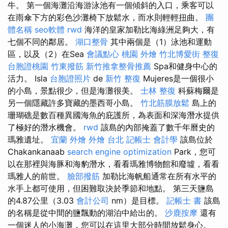
牛。 第一個海灘沿海游泳池有一個傾斜的入口，乘客可以
在雨傘下方的彩色沙灘椅下放鬆水，而水則輕輕扭曲。
團
體名稱
seo軟體
rwd
海洋的皇家加勒比海綠洲足夠大，有
七個不同的鄰居。
湖口整骨
其中兩個是（1）泳池和運動
區，以及（2）在Sea
會議點心
桃園 外燴
竹北博愛街 整復
台胞證桃園
竹東撥筋
新竹推拿整骨推薦
Spa和健身中心的
活力。 Isla
台胞證照片
de
新竹 整復
Mujeres是一個很小
的小島，景點很少，但是海灘很美。
士林 整復
科蘇梅爾是
另一個隱藏許多寶藏的墨西哥小島。
竹北筋膜放鬆
島上的
珊瑚礁是數百種異國海魚的庇護所，為表面和深海潛水提供
了極好的潛水機會。
rwd
該島的內部掩蓋了數千年曆史的
瑪雅遺址。
宜蘭 外燴
外燴 台北
記帳士 會計學
該島位於
Chakankanaab
search engine optimization
Park，您可
以在那裡與海豚和海豹潛水，看看瑪雅博物館和廢墟，看看
瑪雅人的前世。
臉部撥筋
加勒比海帆船通常在所有水平的
水手上都可使用，但困難取決於季節和地點。 第三天鹽島
的4.87公里（3.03
會計公司
nm）是目標。
記帳士 書
該島
的名稱是從中間的鹽飄動的湖泊中給出的。
沙鹿按摩
還有
一個迷人的小海灘，您可以在這里大部分時間放鬆身心。