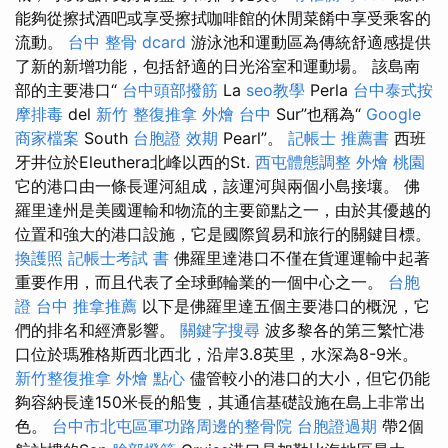
能夠從擦拭酒吧或享受擦拭咖啡館的休閒菜餚中享受乘客的
流動。
台中 整骨 dcard
游泳池和運動區為傳統舒適感提供
了新的新增功能，包括舒適的日光浴室和運動場。 該島南
部的主要港口“
台中頭部撥筋
La
seo教學
Perla
台中泰式按
摩排毒
del
新竹 整復推拿
外燴 台中
Sur”也稱為“
Google
商家檔案
South
台胞證 效期
Pearl”。
記帳士 推薦書
西班
牙井位於Eleuthera北峰以西的St.
西屯體態調整
外燴 桃園
它的港口由一條長運河組成，該運河與兩個小島接壤。 佛
羅里達州是美國運輸和物流的主要節點之一，由於其優越的
位置和強大的港口設施，它是國際貿易和旅行的關鍵目標。
換護照
記帳士考試 書
佛羅里達港口不僅在貨運運輸中起著
重要作用，而且代表了全球郵輪業的一個中心之一。
台胞
證 台中
推拿推薦
以下是佛羅里達五個主要港口的概況，它
們的排名和經濟影響。
關鍵字搜尋
波多黎各的第三繁忙港
口位於瑪雅格斯西北西北，沿岸3.8英里，水深為8-9米。
新竹整復推拿
外燴 點心
儘管較小的港口的大小，但它仍能
夠容納長達150米長的船隻，其通信基礎設施在島上非常出
色。
台中市北屯區軍功路周邊的整骨院
台胞證過期
帶2個