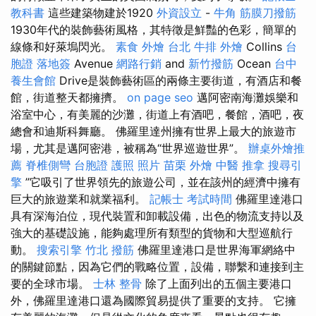
教科書
這些建築物建於1920
外資設立
-
牛角 筋膜刀撥筋
1930年代的裝飾藝術風格，其特徵是鮮豔的色彩，簡單的
線條和好萊塢閃光。
素食 外燴 台北
牛排 外燴
Collins
台
胞證 落地簽
Avenue
網路行銷
and
新竹撥筋
Ocean
台中
養生會館
Drive是裝飾藝術區的兩條主要街道，有酒店和餐
館，街道整天都擁擠。
on page seo
邁阿密南海灘娛樂和
浴室中心，有美麗的沙灘，街道上有酒吧，餐館，酒吧，夜
總會和迪斯科舞廳。 佛羅里達州擁有世界上最大的旅遊市
場，尤其是邁阿密港，被稱為“世界巡遊世界”。
辦桌外燴推
薦
脊椎側彎
台胞證 護照 照片
苗栗 外燴
中醫 推拿
搜尋引
擎
”它吸引了世界領先的旅遊公司，並在該州的經濟中擁有
巨大的旅遊業和就業福利。
記帳士 考試時間
佛羅里達港口
具有深海泊位，現代裝置和卸載設備，出色的物流支持以及
強大的基礎設施，能夠處理所有類型的貨物和大型巡航行
動。
搜索引擎
竹北 撥筋
佛羅里達港口是世界海軍網絡中
的關鍵節點，因為它們的戰略位置，設備，聯繫和連接到主
要的全球市場。
士林 整骨
除了上面列出的五個主要港口
外，佛羅里達港口還為國際貿易提供了重要的支持。 它擁