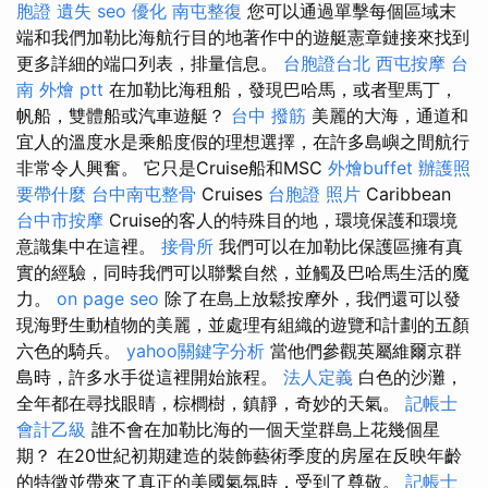
胞證 遺失
seo 優化
南屯整復
您可以通過單擊每個區域末
端和我們加勒比海航行目的地著作中的遊艇憲章鏈接來找到
更多詳細的端口列表，排量信息。
台胞證台北
西屯按摩
台
南 外燴 ptt
在加勒比海租船，發現巴哈馬，或者聖馬丁，
帆船，雙體船或汽車遊艇？
台中 撥筋
美麗的大海，通道和
宜人的溫度水是乘船度假的理想選擇，在許多島嶼之間航行
非常令人興奮。 它只是Cruise船和MSC
外燴buffet
辦護照
要帶什麼
台中南屯整骨
Cruises
台胞證 照片
Caribbean
台中市按摩
Cruise的客人的特殊目的地，環境保護和環境
意識集中在這裡。
接骨所
我們可以在加勒比保護區擁有真
實的經驗，同時我們可以聯繫自然，並觸及巴哈馬生活的魔
力。
on page seo
除了在島上放鬆按摩外，我們還可以發
現海野生動植物的美麗，並處理有組織的遊覽和計劃的五顏
六色的騎兵。
yahoo關鍵字分析
當他們參觀英屬維爾京群
島時，許多水手從這裡開始旅程。
法人定義
白色的沙灘，
全年都在尋找眼睛，棕櫚樹，鎮靜，奇妙的天氣。
記帳士
會計乙級
誰不會在加勒比海的一個天堂群島上花幾個星
期？ 在20世紀初期建造的裝飾藝術季度的房屋在反映年齡
的特徵並帶來了真正的美國氣氛時，受到了尊敬。
記帳士