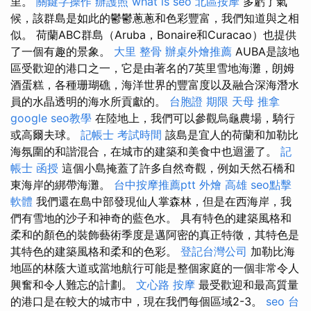
里。
關鍵字操作
辦護照
what is seo
北區按摩
多虧了氣
候，該群島是如此的鬱鬱蔥蔥和色彩豐富，我們知道與之相
似。 荷蘭ABC群島（Aruba，Bonaire和Curacao）也提供
了一個有趣的景象。
大里 整骨
辦桌外燴推薦
AUBA是該地
區受歡迎的港口之一，它是由著名的7英里雪地海灘，朗姆
酒蛋糕，各種珊瑚礁，海洋世界的豐富度以及融合深海潛水
員的水晶透明的海水所貢獻的。
台胞證 期限
天母 推拿
google seo教學
在陸地上，我們可以參觀烏龜農場，騎行
或高爾夫球。
記帳士 考試時間
該島是宜人的荷蘭和加勒比
海氛圍的和諧混合，在城市的建築和美食中也迴盪了。
記
帳士 函授
這個小島掩蓋了許多自然奇觀，例如天然石橋和
東海岸的綁帶海灘。
台中按摩推薦ptt
外燴 高雄
seo點擊
軟體
我們還在島中部發現仙人掌森林，但是在西海岸，我
們有雪地的沙子和神奇的藍色水。 具有特色的建築風格和
柔和的顏色的裝飾藝術季度是邁阿密的真正特徵，其特色是
其特色的建築風格和柔和的色彩。
登記台灣公司
加勒比海
地區的林蔭大道或當地航行可能是整個家庭的一個非常令人
興奮和令人難忘的計劃。
文心路 按摩
最受歡迎和最高質量
的港口是在較大的城市中，現在我們每個區域2-3。
seo
台