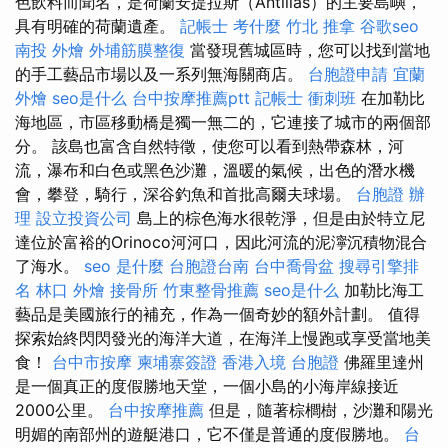
色飲料而聞名，是荷蘭安提拉斯（Antillas）的主要島嶼，
具有明確的荷蘭遺產。
記帳士 考什麼
竹北 推拿
谷歌seo
南投 外燴
外埔筋膜整復
當發現舊城區時，您可以找到當地
的手工藝品市場以及一系列無海關商店。
台胞證申請
宜蘭
外燴
seo是什么
台中按摩推薦ptt
記帳士 衝刺班
在加勒比
海地區，市區移動橋是獨一無二的，它連接了城市的兩個部
分。 該島也富含自然特徵，使您可以看到熱帶森林，河
流，瀑布和白色或黑色沙灘，溫暖的氣候，出色的潛水機
會，攀登，騎行，深谷釣魚和首批高爾夫球場。
台胞證 辦
理
設立投資公司
島上的棕色海水很乾淨，但是由於特立尼
達位於富裕的Orinoco河河口，因此河流的泥濘沉積物混合
了海水。
seo 是什麼
台胞證台南
台中喬骨盆
搜尋引擎排
名
林口 外燴
接骨所
竹東整骨推薦
seo是什么
加勒比海工
藝品是美國旅行的補充，作為一個奇妙的額外計劃。 值得
探索始終閃閃發光的海洋大道，在海洋上慢跑或享受當地美
食！
台中市按摩
柬埔寨簽證
香港入境 台胞證
佛羅里達州
是一個真正的度假勝地天堂，一個小島的小海岸線接近
2000公里。
台中按摩推薦
但是，隨著棕櫚樹，沙灘和陽光
明媚的南部州的遊艇港口，它不僅是普通的度假勝地。
台