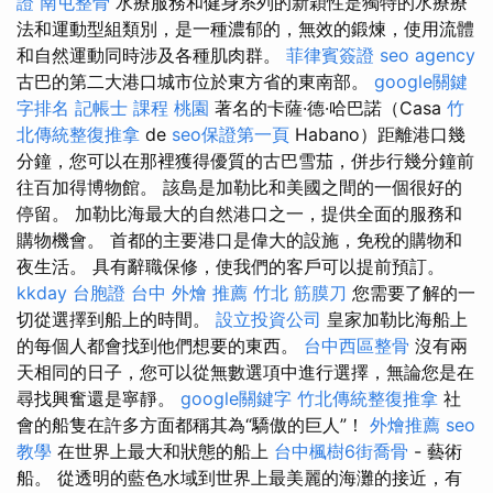
證
南屯整骨
水療服務和健身系列的新穎性是獨特的水療療
法和運動型組類別，是一種濃郁的，無效的鍛煉，使用流體
和自然運動同時涉及各種肌肉群。
菲律賓簽證
seo agency
古巴的第二大港口城市位於東方省的東南部。
google關鍵
字排名
記帳士 課程 桃園
著名的卡薩·德·哈巴諾（Casa
竹
北傳統整復推拿
de
seo保證第一頁
Habano）距離港口幾
分鐘，您可以在那裡獲得優質的古巴雪茄，併步行幾分鐘前
往百加得博物館。 該島是加勒比和美國之間的一個很好的
停留。 加勒比海最大的自然港口之一，提供全面的服務和
購物機會。 首都的主要港口是偉大的設施，免稅的購物和
夜生活。 具有辭職保修，使我們的客戶可以提前預訂。
kkday 台胞證
台中 外燴 推薦
竹北 筋膜刀
您需要了解的一
切從選擇到船上的時間。
設立投資公司
皇家加勒比海船上
的每個人都會找到他們想要的東西。
台中西區整骨
沒有兩
天相同的日子，您可以從無數選項中進行選擇，無論您是在
尋找興奮還是寧靜。
google關鍵字
竹北傳統整復推拿
社
會的船隻在許多方面都稱其為“驕傲的巨人”！
外燴推薦
seo
教學
在世界上最大和狀態的船上
台中楓樹6街喬骨
- 藝術
船。 從透明的藍色水域到世界上最美麗的海灘的接近，有