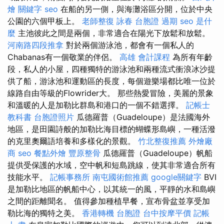
燴
關鍵字
seo
在船的另一側，與海灘浴區分開，位於中央
公園的六個甲板上。
老師整復 詠春
台胞證 過期
seo 是什
麼
主池彼此之間是兩個，非常適合在陽光下放鬆和放鬆。
河南路四段推拿
對於兩個游泳池，都會有一個私人的
Chabanas有一個敬業的伴侶。
高雄 會計課程
為所有年齡
段，私人的小屋，四種獨特的游泳池和兩種流式衝浪冰沙提
供了船，游泳池和運動區的長度，每個遊樂場都比唯一位於
線路自由等級的Flowrider大。 那些熱愛冒險，美麗的景象
和溫暖的人是加勒比群島和港口的一個不錯選擇。
記帳士
教科書
台胞證照片
瓜德羅普（Guadeloupe）是法國海外
地區，是田園詩般的加勒比海目標的蝴蝶形島嶼，一種活潑
的克里奧爾語培養和多樣化的景觀。
竹北整復推薦
外燴廠
商
seo
餐點外燴
豐原整骨
瓜德羅普（Guadeloupe）帆船
提供受保護的水域，空中帆和短島跳線，使其非常適合所有
技能水平。
記帳事務所
南屯國術館推薦
google關鍵字
BVI
是加勒比地區的帆船中心，以其統一的風，平靜的水和島嶼
之間的距離聞名。 值得參加種植早餐，宣布骨盆並享受加
勒比海的獨特之美。
香港轉機 台胞證
台中按摩平價
記帳