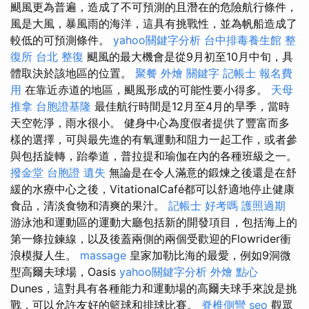
颶風更為普遍，造成了不可預測的且潛在的危險航行條件，
風是大風，暴風雨的海洋，這具有挑戰性，並為帆船造成了
較低的可預測條件。
yahoo關鍵字分析
台中排毒養生館
整
復所
台北 整復
颶風的最大機會是從9月初至10月中旬，具
體取決於該地區的位置。
聚餐 外燴
關鍵字
記帳士 報名費
用
在靠近赤道的地區，颶風形成的可能性要小得多。
天母
推拿
台胞證基隆
最佳航行時間是12月至4月的旱季，當時
天空乾淨，雨水很小。 健身中心為度假者提供了豐富而多
樣的選擇，可與最先進的有氧運動和阻力一起工作，或者參
與包括旋轉，跆拳道，普拉提和瑜伽在內的各種班級之一。
撥金堂
台胞證 遺失
無論是在令人滿意的鍛煉之後還是在舒
緩的水療中心之後，VitationalCafé都可以舒適地停止健康
食品，清淡食物和清爽的果汁。
記帳士 好考嗎
護照過期
游泳池和運動區的運動大廳包括新的開發項目，包括海上的
第一條拉鍊線，以及後蓋兩側的兩個受歡迎的Flowrider衝
浪模擬人生。
massage
皇家加勒比海的最愛，例如9洞微
型高爾夫球場，Oasis
yahoo關鍵字分析
外燴 點心
Dunes，這對具有各種能力和運動場的高爾夫球手來說是挑
戰，可以允許友好的籃球和排球比賽。
脊椎側彎
seo
觀眾