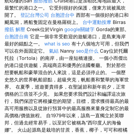
航站樓的San
臉部撥筋
Cruise港口是加勒比海地區最大，
最繁忙的港口之一。 它受到很好的保護，僅東方就被風吹
開了。
登記台灣公司
台胞證台中
西部有一個很好的港口和
颶風洞，將船隻固定在曼格羅樹上。
台中運動按摩
Birras
撥筋 解壓
Creek位於Virgin
google關鍵字
Gorda的東部。
台胞證台南
它是一個非常受歡迎的遊艇港口，是島東海岸
最好的錨點之一。
what is seo
有十八個地方可用，但我們
可以在外面固定它。
氣結
Nanny
seo是什么
Cay位於托爾
托拉（Tortola）的南岸，由一座短橋連接。 一個小而傑出
的港口提供遊艇，高端商店和優秀的法國餐廳。 對於那些
想要帆船和豪華混合的人來說，這是必須停止的。 一個歷
史悠久的世界帆船節點，超級夾克，帆船賽和繁華的海軍世
界。 在夏季，巡遊要貴得多，在聖誕節和新年前夕，正常
價格的三倍並不少見。 如果您要求我們設計和編譯這次旅
行，我們保證它將根據您的期望，目標，需求獲得最高的最
高可用服務以及從旅行預算中的最高服務來量身定制它的最
高價格/價值旅程。 自1979年以來，該島一直獨立於英聯
邦，但過去經常易手，以至於它被稱為“西印度人的海倫
娜”。 火山起源島是栽培的甘蔗，香蕉，椰子，可可和柑橘