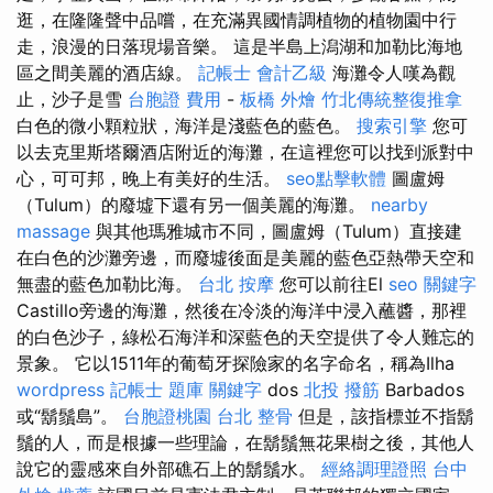
逛，在隆隆聲中品嚐，在充滿異國情調植物的植物園中行
走，浪漫的日落現場音樂。 這是半島上潟湖和加勒比海地
區之間美麗的酒店線。
記帳士 會計乙級
海灘令人嘆為觀
止，沙子是雪
台胞證 費用
-
板橋 外燴
竹北傳統整復推拿
白色的微小顆粒狀，海洋是淺藍色的藍色。
搜索引擎
您可
以去克里斯塔爾酒店附近的海灘，在這裡您可以找到派對中
心，可可邦，晚上有美好的生活。
seo點擊軟體
圖盧姆
（Tulum）的廢墟下還有另一個美麗的海灘。
nearby
massage
與其他瑪雅城市不同，圖盧姆（Tulum）直接建
在白色的沙灘旁邊，而廢墟後面是美麗的藍色亞熱帶天空和
無盡的藍色加勒比海。
台北 按摩
您可以前往El
seo 關鍵字
Castillo旁邊的海灘，然後在冷淡的海洋中浸入蘸醬，那裡
的白色沙子，綠松石海洋和深藍色的天空提供了令人難忘的
景象。 它以1511年的葡萄牙探險家的名字命名，稱為Ilha
wordpress
記帳士 題庫
關鍵字
dos
北投 撥筋
Barbados
或“鬍鬚島”。
台胞證桃園
台北 整骨
但是，該指標並不指鬍
鬚的人，而是根據一些理論，在鬍鬚無花果樹之後，其他人
說它的靈感來自外部礁石上的鬍鬚水。
經絡調理證照
台中