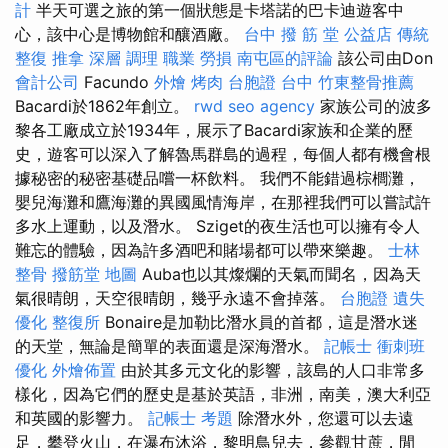
計
半天可選之旅的第一個狀態是卡塔諾的巴卡迪遊客中
心，該中心是博物館和釀酒廠。
台中 撥 筋 堂 公益店 傳統
整復 推拿 深層 調理 職業 勞損 南屯區的評論
該公司由Don
會計公司
Facundo
外燴 烤肉
台胞證 台中
竹東整骨推薦
Bacardi於1862年創立。
rwd
seo agency
家族公司的波多
黎各工廠成立於1934年，展示了Bacardi家族和企業的歷
史，遊客可以深入了解魯馬群島的過程，每個人都有機會根
據秘密的秘密基礎品嚐一杯飲料。 我們不能錯過棕櫚灘，
嬰兒海灘和鷹海灘的異國風情海岸，在那裡我們可以嘗試許
多水上運動，以及潛水。 Sziget的夜生活也可以擁有令人
難忘的體驗，因為許多酒吧和賭場都可以帶來樂趣。
士林
整骨
撥筋堂 地圖
Auba也以其燦爛的天氣而聞名，因為天
氣很晴朗，天空很晴朗，幾乎永遠不會掉落。
台胞證 遺失
優化
整復所
Bonaire是加勒比潛水員的首都，這是潛水迷
的天堂，無論是簡單的表面還是深海潛水。
記帳士 衝刺班
優化
外燴佈置
由於其多元文化的影響，該島的人口非常多
樣化，因為它們的歷史是基於英語，非洲，南美，澳大利亞
和英國的影響力。
記帳士 考題
除潛水外，您還可以去遠
足，攀登火山，在瀑布沐浴，黎明鳥兒去，參觀甘蔗，閒