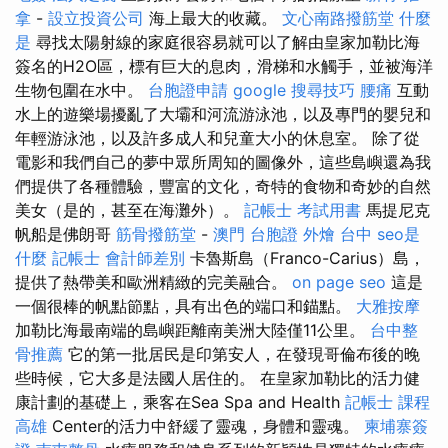
拿
-
設立投資公司
海上最大的收藏。
文心南路撥筋堂
什麼
是
尋找太陽射線的家庭很容易就可以了解由皇家加勒比海
簽名的H2O區，標有巨大的息肉，滑梯和水觸手，並被海洋
生物包圍在水中。
台胞證申請
google 搜尋技巧
腰痛
互動
水上的遊樂場擾亂了大壩和河流游泳池，以及專門的嬰兒和
年輕游泳池，以及許多成人和兒童大小的休息室。 除了從
電影和我們自己的夢中眾所周知的圖像外，這些島嶼還為我
們提供了各種體驗，豐富的文化，奇特的食物和奇妙的自然
美女（是的，甚至在海灘外）。
記帳士 考試用書
馬提尼克
帆船是佛朗哥
筋骨撥筋堂
-
澳門 台胞證
外燴 台中
seo是
什麼
記帳士 會計師差別
卡魯斯島（Franco-Carius）島，
提供了熱帶美和歐洲精緻的完美融合。
on page seo
這是
一個很棒的帆點節點，具有出色的端口和錨點。
大雅按摩
加勒比海最南端的島嶼距離南美洲大陸僅11公里。
台中整
骨推薦
它的第一批居民是印第安人，在發現哥倫布後的晚
些時候，它大多是法國人居住的。 在皇家加勒比的活力健
康計劃的基礎上，乘客在Sea Spa and Health
記帳士 課程
高雄
Center的活力中舒緩了靈魂，身體和靈魂。
柬埔寨簽