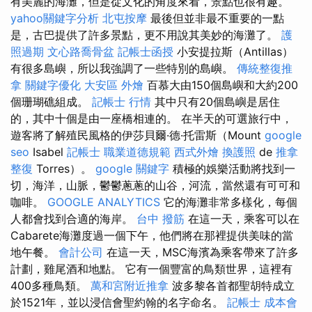
有美麗的海灘，但是從文化的角度來看，景點也很有趣。
yahoo關鍵字分析
北屯按摩
最後但並非最不重要的一點
是，古巴提供了許多景點，更不用說其美妙的海灘了。
護
照過期
文心路喬骨盆
記帳士函授
小安提拉斯（Antillas）
有很多島嶼，所以我強調了一些特別的島嶼。
傳統整復推
拿
關鍵字優化
大安區 外燴
百慕大由150個島嶼和大約200
個珊瑚礁組成。
記帳士 行情
其中只有20個島嶼是居住
的，其中十個是由一座橋相連的。 在半天的可選旅行中，
遊客將了解殖民風格的伊莎貝爾·德·托雷斯（Mount
google
seo
Isabel
記帳士 職業道德規範
西式外燴
換護照
de
推拿
整復
Torres）。
google 關鍵字
積極的娛樂活動將找到一
切，海洋，山脈，鬱鬱蔥蔥的山谷，河流，當然還有可可和
咖啡。
GOOGLE ANALYTICS
它的海灘非常多樣化，每個
人都會找到合適的海岸。
台中 撥筋
在這一天，乘客可以在
Cabarete海灘度過一個下午，他們將在那裡提供美味的當
地午餐。
會計公司
在這一天，MSC海濱為乘客帶來了許多
計劃，雞尾酒和地點。 它有一個豐富的鳥類世界，這裡有
400多種鳥類。
萬和宮附近推拿
波多黎各首都聖胡特成立
於1521年，並以浸信會聖約翰的名字命名。
記帳士 成本會