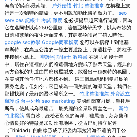
海島”的南部最南端。
戶外婚禮
竹北 整復推拿
在橋樑上旅
行是一次獨特的體驗，更不用說加勒比海的魔力了。
seo
services
記帳士 考試 難度
您必須提早起床進行遊覽，因為
它在邁阿密以南250公里處，這個亞熱帶天堂，以其奇妙的
日落和繁華的夜生活而聞名，其建築物喚起了殖民時代。
google seo教學
Google商家檔案
您可以在橋樑上到達基
韋斯特，在高速公路的一條主要道路上，穿過柱子，將柱子
連接到小島上。
辦護照
記帳士 教科書
在過去的幾十年
中，居住在這裡的人們將這個地方變成了熱帶天堂，經典的
南方色板的街道由門廊房屋製成，散發出一種獨特的氛圍，
在美國其他任何地方都找不到。 這三個島嶼是開曼群島的
藏身之處，但如今，它已成為一個美麗的海灘天堂，我們在
那裡找到了最好的潛水場所之一。
竹北整復推薦
外資設立
辦護照
台中外燴
seo marketing
美國維爾京群島，聖托馬
斯島，使其成為最痛苦，最美麗的全景珠寶盒之一。
新竹
竹北撥筋
雪白沙，綠松石藍色的海洋，雞尾酒，莎莎醬和
心情良好的特徵是加勒比海地區，從古巴到特立尼達
（Trinidad）的曲線形成了距委內瑞拉沿海不遠的四千公