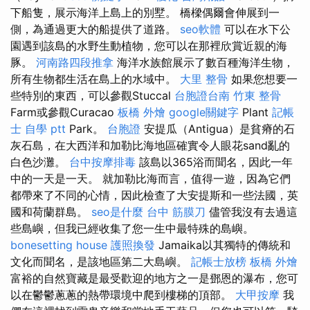
下船隻，展示海洋上島上的別墅。 橋樑偶爾會伸展到一
側，為通過更大的船提供了道路。
seo軟體
可以在水下公
園遇到該島的水野生動植物，您可以在那裡欣賞近親的海
豚。
河南路四段推拿
海洋水族館展示了數百種海洋生物，
所有生物都生活在島上的水域中。
大里 整骨
如果您想要一
些特別的東西，可以參觀Stuccal
台胞證台南
竹東 整骨
Farm或參觀Curacao
板橋 外燴
google關鍵字
Plant
記帳
士 自學 ptt
Park。
台胞證
安提瓜（Antigua）是貧瘠的石
灰石島，在大西洋和加勒比海地區確實令人眼花sand亂的
白色沙灘。
台中按摩排毒
該島以365浴而聞名，因此一年
中的一天是一天。 就加勒比海而言，值得一遊，因為它們
都帶來了不同的心情，因此檢查了大安提斯和一些法國，英
國和荷蘭群島。
seo是什麼
台中 筋膜刀
儘管我沒有去過這
些島嶼，但我已經收集了您一生中最特殊的島嶼。
bonesetting house
護照換發
Jamaika以其獨特的傳統和
文化而聞名，是該地區第二大島嶼。
記帳士放榜
板橋 外燴
富裕的自然寶藏是最受歡迎的地方之一是鄧恩的瀑布，您可
以在鬱鬱蔥蔥的熱帶環境中爬到樓梯的頂部。
大甲按摩
我