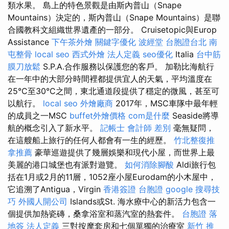
類水果。 島上的特色景觀是由斯內普山（Snape
Mountains）決定的，斯內普山（Snape Mountains）是聯
合國教科文組織世界遺產的一部分。 Cruisetopic與Europ
Assistance
下午茶外燴
關鍵字優化
波經堂
台胞證台北
南
屯整骨
local seo
西式外燴
法人定義
seo優化
Italia
台中筋
膜刀放鬆
S.P.A.合作服務以保護您的客戶。 加勒比海航行
在一年中的大部分時間裡都提供宜人的天氣，平均溫度在
25°C至30°C之間，東北通道段提供了穩定的微風，甚至可
以航行。
local seo
外燴廠商
2017年，MSC車隊中最年輕
的成員之一MSC
buffet外燴價格
com是什麼
Seaside將導
航的概念引入了新水平。
記帳士 會計師 差別
毫無疑問，
在這艘船上旅行的任何人都會有一生的經歷。
竹北整復推
拿推薦
豪華巡遊提供了幾層娛樂和現代小屋，而世界上最
美麗的港口城堡也有派對遊覽。
如何消除腳酸
Aldi旅行包
括在1月或2月的11層，1052座小屋Eurodam的小木屋中，
它追溯了Antigua，Virgin
香港簽證 台胞證
google 搜尋技
巧
外國人開公司
Islands或St. 海水療中心的新活力包含一
個提供加熱瓷磚，桑拿浴室和蒸汽室的熱套件。
台胞證 落
地簽
法人定義
三對按摩套房和七個單獨的治療室
新竹 推