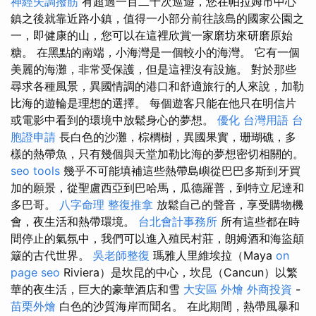
神經失調撥筋
有超過一百二十次巡遊，您在帕拉姆市中心
鎮之後就靠近路小鎮，值得一小部分前往該島的國家公園之
一，即健康的山，您可以在這裡欣賞一家磨坊來研磨原始​​
糖。 在黑點的南端，小海灣是一個較小的海灣。 它有一個
美麗的海灘，非常受保護，但是這裡沒有設施。 對於那些
尋求各種風景，異國情調的港口和舒適旅行的人來說，加勒
比海的遊輪是理想的選擇。 每個遊客只能在他只在明信片
或電影中看到的環境中放鬆身心的夢想。
優化 台灣用語
台
胞證申請
長白色的沙灘，棕櫚樹，異國果實，珊瑚礁，多
樣的熱帶魚，只有幾個與天堂加勒比海的夢想密切相關的。
seo tools
幾乎不可能填補這些熱帶島嶼從巴巴多斯到牙買
加的願景，從聖盧西亞到巴哈馬，瓜德羅普，到特立尼達和
多巴哥。
八字命理 整復推拿
放鬆自己的聲音，享受購物機
會，夜生活和熱帶環境。
台北會計事務所
所有這些都在時
間停止的氣氛中，我們可以進入殖民村莊，朗姆酒和海盜顛
簸的古代世界。
吳老師整復
瑪雅人里維埃拉（Maya
on
page seo
Riviera）是坎昆的中心，坎昆（Cancun）以繁
華的夜生活，巨大的豪華酒店和雪
大安區 外燴
外商投資
-
苗栗外燴
白色的沙質海岸而聞名。 在此期間，熱帶風暴和