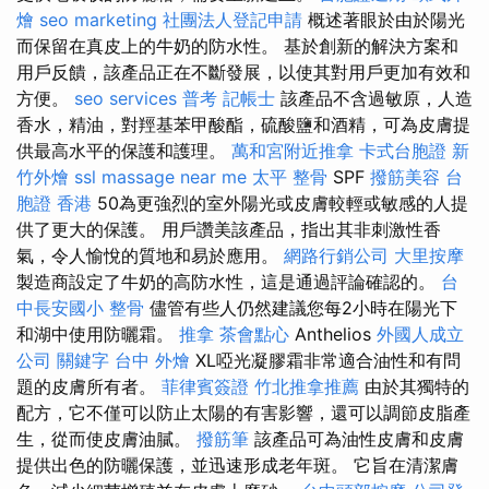
燴
seo marketing
社團法人登記申請
概述著眼於由於陽光
而保留在真皮上的牛奶的防水性。 基於創新的解決方案和
用戶反饋，該產品正在不斷發展，以使其對用戶更加有效和
方便。
seo services
普考 記帳士
該產品不含過敏原，人造
香水，精油，對羥基苯甲酸酯，硫酸鹽和酒精，可為皮膚提
供最高水平的保護和護理。
萬和宮附近推拿
卡式台胞證
新
竹外燴
ssl
massage near me
太平 整骨
SPF
撥筋美容
台
胞證 香港
50為更強烈的室外陽光或皮膚較輕或敏感的人提
供了更大的保護。 用戶讚美該產品，指出其非刺激性香
氣，令人愉悅的質地和易於應用。
網路行銷公司
大里按摩
製造商設定了牛奶的高防水性，這是通過評論確認的。
台
中長安國小 整骨
儘管有些人仍然建議您每2小時在陽光下
和湖中使用防曬霜。
推拿
茶會點心
Anthelios
外國人成立
公司
關鍵字
台中 外燴
XL啞光凝膠霜非常適合油性和有問
題的皮膚所有者。
菲律賓簽證
竹北推拿推薦
由於其獨特的
配方，它不僅可以防止太陽的有害影響，還可以調節皮脂產
生，從而使皮膚油膩。
撥筋筆
該產品可為油性皮膚和皮膚
提供出色的防曬保護，並迅速形成老年斑。 它旨在清潔膚