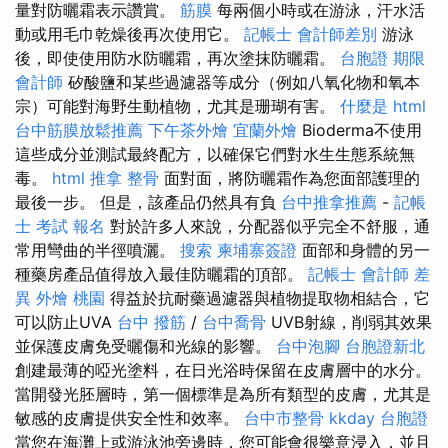
量對防曬霜表示讚賞。
筋膜
每兩個小時或在游泳，汗水活
動或用毛巾乾燥後再次使用它。
記帳士 會計師差別
游泳
後，即使使用防水防曬霜，再次塗抹防曬霜。
台胞證 期限
會計師
矽酸鹽和某些過濾器等成分（例如八氧化物和氧本
宗）可能對海野生動植物，尤其是珊瑚有害。
什麼是
html
台中筋膜放鬆推薦
下午茶外燴
宜蘭外燴
Bioderma不使用
這​​些成分並測試最終配方，以確保它們對水生生態系統無
毒。
html
推拿 整骨
面對面，將防曬霜作為您面部護理的
最後一步。 但是，該產品仍然具有負
台中推拿推薦
-
記帳
士 考試 報名
對於許多人來說，分配器似乎完全不舒服，通
常用彎曲的半徑噴灑。
搜索
柬埔寨簽證
面部和身體的另一
種藥房產品值得放入最佳防曬霜的頂部。
記帳士 會計師 差
異
外燴 桃園
得益於抗耐藥過濾器與植物提取物相結合，它
可以防止UVA
台中 撥筋
/
台中喬骨
UVB射線，削弱其效果
並保護皮膚免受曬傷和光線的影響。
台中泡腳
台胞證新北
創建最薄的啞光塗料，在日光浴時保留在皮膚層中的水分。
當開發光胚層時，第一個標準是為所有類型的皮膚，尤其是
敏感的皮膚提供安全性和效率。
台中市整骨
kkday 台胞證
當您在海灘上或游泳池旁邊時，您可能會很樂意浸入，並且