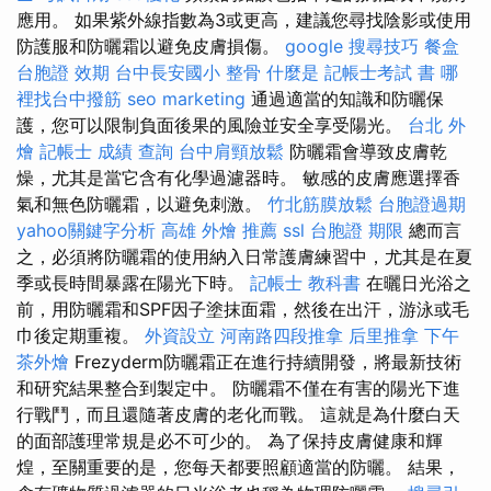
應用。 如果紫外線指數為3或更高，建議您尋找陰影或使用
防護服和防曬霜以避免皮膚損傷。
google 搜尋技巧
餐盒
台胞證 效期
台中長安國小 整骨
什麼是
記帳士考試 書
哪
裡找台中撥筋
seo marketing
通過適當的知識和防曬保
護，您可以限制負面後果的風險並安全享受陽光。
台北 外
燴
記帳士 成績 查詢
台中肩頸放鬆
防曬霜會導致皮膚乾
燥，尤其是當它含有化學過濾器時。 敏感的皮膚應選擇香
氣和無色防曬霜，以避免刺激。
竹北筋膜放鬆
台胞證過期
yahoo關鍵字分析
高雄 外燴 推薦
ssl
台胞證 期限
總而言
之，必須將防曬霜的使用納入日常護膚練習中，尤其是在夏
季或長時間暴露在陽光下時。
記帳士 教科書
在曬日光浴之
前，用防曬霜和SPF因子塗抹面霜，然後在出汗，游泳或毛
巾後定期重複。
外資設立
河南路四段推拿
后里推拿
下午
茶外燴
Frezyderm防曬霜正在進行持續開發，將最新技術
和研究結果整合到製定中。 防曬霜不僅在有害的陽光下進
行戰鬥，而且還隨著皮膚的老化而戰。 這就是為什麼白天
的面部護理常規是必不可少的。 為了保持皮膚健康和輝
煌，至關重要的是，您每天都要照顧適當的防曬。 結果，