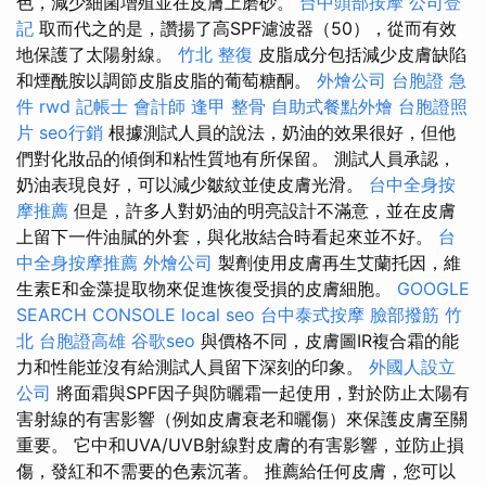
色，減少細菌增殖並在皮膚上磨砂。
台中頭部按摩
公司登
記
取而代之的是，讚揚了高SPF濾波器（50），從而有效
地保護了太陽射線。
竹北 整復
皮脂成分包括減少皮膚缺陷
和煙酰胺以調節皮脂皮脂的葡萄糖酮。
外燴公司
台胞證 急
件
rwd
記帳士 會計師
逢甲 整骨
自助式餐點外燴
台胞證照
片
seo行銷
根據測試人員的說法，奶油的效果很好，但他
們對化妝品的傾倒和粘性質地有所保留。 測試人員承認，
奶油表現良好，可以減少皺紋並使皮膚光滑。
台中全身按
摩推薦
但是，許多人對奶油的明亮設計不滿意，並在皮膚
上留下一件油膩的外套，與化妝結合時看起來並不好。
台
中全身按摩推薦
外燴公司
製劑使用皮膚再生艾蘭托因，維
生素E和金藻提取物來促進恢復受損的皮膚細胞。
GOOGLE
SEARCH CONSOLE
local seo
台中泰式按摩
臉部撥筋 竹
北
台胞證高雄
谷歌seo
與價格不同，皮膚圖IR複合霜的能
力和性能並沒有給測試人員留下深刻的印象。
外國人設立
公司
將面霜與SPF因子與防曬霜一起使用，對於防止太陽有
害射線的有害影響（例如皮膚衰老和曬傷）來保護皮膚至關
重要。 它中和UVA/UVB射線對皮膚的有害影響，並防止損
傷，發紅和不需要的色素沉著。 推薦給任何皮膚，您可以