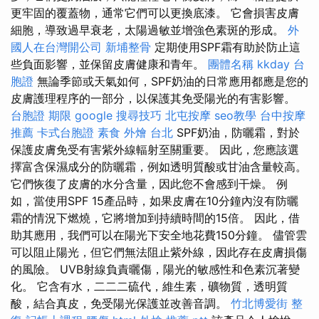
更牢固的覆蓋物，通常它們可以更換底漆。 它會損害皮膚
細胞，導致過早衰老，太陽過敏並增強色素斑的形成。
外
國人在台灣開公司
新埔整骨
定期使用SPF霜有助於防止這
些負面影響，並保留皮膚健康和青年。
團體名稱
kkday 台
胞證
無論季節或天氣如何，SPF奶油的日常應用都應是您的
皮膚護理程序的一部分，以保護其免受陽光的有害影響。
台胞證 期限
google 搜尋技巧
北屯按摩
seo教學
台中按摩
推薦
卡式台胞證
素食 外燴 台北
SPF奶油，防曬霜，對於
保護皮膚免受有害紫外線輻射至關重要。 因此，您應該選
擇富含保濕成分的防曬霜，例如透明質酸或甘油含量較高。
它們恢復了皮膚的水分含量，因此您不會感到干燥。 例
如，當使用SPF 15產品時，如果皮膚在10分鐘內沒有防曬
霜的情況下燃燒，它將增加到持續時間的15倍。 因此，借
助其應用，我們可以在陽光下安全地花費150分鐘。 儘管雲
可以阻止陽光，但它們無法阻止紫外線，因此存在皮膚損傷
的風險。 UVB射線負責曬傷，陽光的敏感性和色素沉著變
化。 它含有水，二二二硫代，維生素，礦物質，透明質
酸，結合真皮，免受陽光保護並改善音調。
竹北博愛街 整