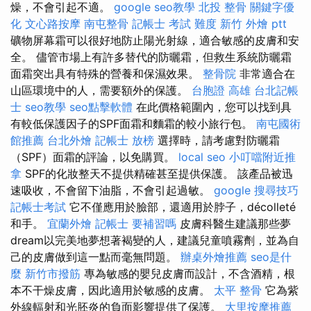
燥，不會引起不適。
google seo教學
北投 整骨
關鍵字優
化
文心路按摩
南屯整骨
記帳士 考試 難度
新竹 外燴 ptt
礦物屏幕霜可以很好地防止陽光射線，適合敏感的皮膚和安
全。 儘管市場上有許多替代的防曬霜，但救生系統防曬霜
面霜突出具有特殊的營養和保濕效果。
整骨院
非常適合在
山區環境中的人，需要額外的保護。
台胞證 高雄
台北記帳
士
seo教學
seo點擊軟體
在此價格範圍內，您可以找到具
有較低保護因子的SPF面霜和麵霜的較小旅行包。
南屯國術
館推薦
台北外燴
記帳士 放榜
選擇時，請考慮對防曬霜
（SPF）面霜的評論，以免購買。
local seo
小叮噹附近推
拿
SPF的化妝整天不提供精確甚至提供保護。 該產品被迅
速吸收，不會留下油脂，不會引起過敏。
google 搜尋技巧
記帳士考試
它不僅應用於臉部，還適用於脖子，décolleté
和手。
宜蘭外燴
記帳士 要補習嗎
皮膚科醫生建議那些夢
dream以完美地夢想著褐變的人，建議兒童噴霧劑，並為自
己的皮膚做到這一點而毫無問題。
辦桌外燴推薦
seo是什
麼
新竹市撥筋
專為敏感的嬰兒皮膚而設計，不含酒精，根
本不干燥皮膚，因此適用於敏感的皮膚。
太平 整骨
它為紫
外線輻射和光胚炎的負面影響提供了保護。
大里按摩推薦