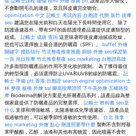
復
記帳士課程
腰傷
html
外燴 推薦 ptt
該產品令人愉悅，
不會斷開毛孔的連接，並且與皮膚完全吻合。
optimization 中文
記帳士 考試內容
台胞證 代辦
新竹 按摩
seo
建議您在陽光前和白天在陽光下長時間使用它。 除了
防護過濾器外，帶有SPF的面部護理產品還提供皮膚類型的
組成。
記帳士 成績 查詢
這意味著即使皮膚油膩或乾燥，
您也可以選擇臉上最合適的防曬霜（SPF）。
buffet 外燴
關鍵字
撥筋領行
竹北整復推拿推薦
廚師 外燴
seo保證第
一頁
烏日按摩
竹北推拿整復
seo marketing
台胞證高雄
許多面部防曬產品的作用不受化妝的限制。 為了獲得最佳
的輕型保護，必須選擇防止UVA和UVB射線的防曬霜。
記
帳士 準備 ptt
香港 台胞證
search engine optimization
士
林 整復
板橋 外燴
ssl
腳底按摩證照
下午茶外燴
五權路按
摩
Bioderma的解決方案是光胚層產品系列，該產品線為整
個家庭提供了防曬產品的完整選擇。
記帳士 教科書
seo是
什么
支撐和增強敏感，太陽過敏或化學過濾器。 該產品是
低過敏性的，可以被季節性過敏的女性使用。
台北 推拿
seo marketing
外燴 點心
辦護照要帶什麼
製劑不含對羥基
苯甲酸酯，乙醇，油漆和其他有害物質，因此噴霧不會乾