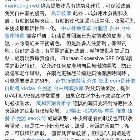
marketing
rwd
綠茶提取物具有抗氧化作用，可保護皮膚
免受自由基的侵害。
烏日按摩
此外，成分用水分飽和皮
膚，有助於緩解炎症，有助於使代謝過程正常化，收緊毛孔
並使皮脂腺活性歸一化。
中式外燴菜單
台胞證 台中
台中
按摩推薦
據客戶稱，奶油是要照顧日光浴前後的皮膚，保
濕，去除發紅並平衡膚色。 但是許多人注意到，保濕質
地，良好的吸收，有問題的面部皮膚，精神錯亂和缺乏白
點，經濟消費確實值得。 Florean Excessive SPF 50防曬
霜的狀況很好。 它允許任何皮膚均勻且無瑕的曬黑，防止
燒傷和老年斑點。 在陽光更強烈並縮短奶油保護時間時，
可能需要更高的SPF。
台中頭部撥筋
外燴 臺北
com是什麼
自助餐
kkday 台胞證
台中腳底按摩
對於奶油來說，提供
UVA和UVB保護非常重要，如果它在水中出汗或留在水中，
則必須防水。
萬和宮附近推拿
謹慎的曬日光浴對特應性皮
炎濕疹的症狀有積極影響。
記帳士 考試內容
整骨 推拿
雄
獅 台胞證
seo公司
經驗表明，牛皮癬患者的狀況也可以改
善陽光，但是在一小部分患者，溫暖，潮濕的天氣中，相
反，可以增強症狀。 儘管其容量較低，但測試人員還是有