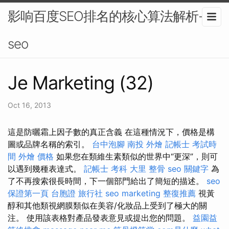
影响百度SEO排名的核心算法解析-
seo
Je Marketing (32)
Oct 16, 2013
這是防曬霜上因子數的真正含義 在這種情況下，價格是構
圖或品牌名稱的索引。
台中泡腳
南投 外燴
記帳士 考試時
間
外燴 價格
如果您在類維生素類似的世界中“更深”，則可
以遇到幾種表達式。
記帳士 考科
大里 整骨
seo 關鍵字
為
了不再搜索很長時間，下一個部門給出了簡短的描述。
seo
保證第一頁
台胞證 旅行社
seo marketing
整復推薦
視黃
醇和其他類視網膜類似在美容/化妝品上受到了極大的關
注。 使用該表格對產品發表意見或提出您的問題。
益園益