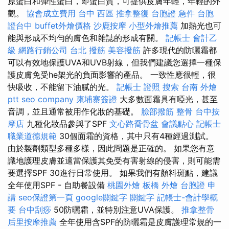
原蛋白和彈性蛋白，即蛋白質，可提供皮膚年輕，年輕的外
觀。
協會成立費用
台中 西區 推拿整復
台胞證 急件
台胞
證台中
buffet外燴價格
沙鹿按摩
小型外燴推薦
加熱光也可
能與形成不均勻的膚色和雜誌的形成有關。
記帳士 會計乙
級
網路行銷公司
台北 撥筋
美容撥筋
許多現代的防曬霜都
可以有效地保護UVA和UVB射線，但我們建議您選擇一種保
護皮膚免受he架光的負面影響的產品。 一致性應很輕，很
快吸收，不能留下油膩的光。
記帳士 證照
搜索
台南 外燴
ptt
seo company
柬埔寨簽證
大多數面霜具有啞光，甚至
音調，並且通常被用作化妝的基礎。
臉部撥筋
整骨
台中按
摩店
九種化妝品參與了SPF
文心路喬骨盆
會議點心
記帳士
職業道德規範
30個面霜的資格，其中只有4種經過測試。
由於製劑類型多種多樣，因此問題是正確的。 如果您有意
識地護理皮膚並適當保護其免受有害射線的侵害，則可能需
要選擇SPF 30進行日常使用。 如果我們有顏料斑點，建議
全年使用SPF - 自助餐設備
桃園外燴
板橋 外燴
台胞證 申
請
seo保證第一頁
google關鍵字
關鍵字
記帳士-會計學概
要
台中刮痧
50防曬霜，並特別注意UVA保護。
推拿整骨
后里按摩推薦
全年使用含SPF的防曬霜是皮膚護理常規的一