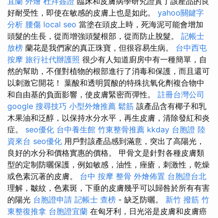
宜蘭 外燴
杜拜簽證
臨床和皮膚病學研究證實了該產品的良
好耐受性，即使在敏感的皮膚上也是如此。
yahoo關鍵字
分析
腰傷
local seo
當塗在頭皮上時，死海泥可能會增加
頭髮的生長，從而增強頭髮根部，從而防止脫髮。
記帳士
放榜
蘭花是我們家的真正珠寶，但很容易生病。
台中西屯
按摩
旅行社代辦護照
很少有人知道廚房中有一種簡單，自
然的幫助，不僅對植物的根部進行了消毒和保護，而且還可
以刺激它開花！ 葉酸和透明質酸的特殊抗氧化劑複合物中
和自由基的負面影響，使皮膚緊密而彈性。
註冊台灣公司
google 搜尋技巧
小型外燴推薦
鬆筋
該產品含有椰子和乳
木果油和泛醇，以保持水分水平，再生皮膚，清除發紅和炎
症。
seo優化
台中養生館
竹東整骨推薦
kkday 台胞證
陸
資來台
seo優化
用戶對該產品感到滿意，突出了高陽光，
良好的水分和價格實惠的價格。 甲骨文是針對各種皮膚類
型的定制防曬保護，例如敏感，油性，痤瘡，刺激性，乾燥
或色素沉著的皮膚。
台中 按摩 整骨
外燴佈置
台胞證台北
理解，皺紋，色素斑，下垂的皮膚幾乎可以歸咎於所有有害
的陽光
台胞證申請
記帳士 查榜
- 缺乏防曬。
新竹 撥筋
竹
東整復推拿
台胞證宜蘭
在匈牙利，日光浴是皮膚和皮膚癌