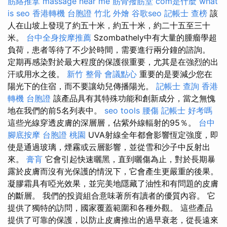
筋絡推拿
massage near me
筋骨撥筋堂
com是什麼
what
is seo
香港轉機 台胞證
竹北 外燴
谷歌seo
記帳士 查榜
該
人在山坡上發現了約五十米，約五十米，約二十五至三十
米。
台中全身按摩推薦
Szombathely中有大量的腫瘤學超
負荷，患者等待了不少於時間，需要進行兩分鐘的諮詢。
定期再感染對於最大程度的保護很重要，尤其是在強烈的出
汗或用水之後。
新竹 整骨
會議點心
重要的是要減少您在
陽光下的住宿，而不要讓幼兒傳播陽光。
記帳士 查詢
香港
轉機 台胞證
該產品具有其特殊功能和創新成分，當之無愧
地在我們的前5名列表中。
seo tools
腰傷
記帳士 好考嗎
這些光線穿透皮膚的深層層，佔紫外線輻射的95％。
台中
腳底按摩
台胞證 桃園
UVA射線全年都會影響恆定強度，即
使是通過玻璃，煙霧或云層影響，並從雪和沙子中反射出
來。
膏肓
它會引起快速曬黑，直到曬傷為止，對於長期暴
露於皮膚而沒有光保護的情況下，它會產生更嚴重的後果。
凝膠霜具有啞光效果，並完美地隱藏了油性和有問題的皮膚
的斷層。 我們的投資組合意味著所有讀者的優質內容。 它
提供了獨特的訪問，國家覆蓋範圍和各種外觀。 這些產品
提供了可靠的保護，以防止皮膚推出的過早衰老，從長遠來