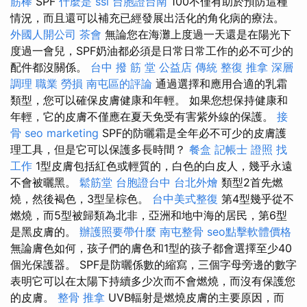
筋棒
SPF
什麼是
ssl
台胞證台南
100不僅有助於預防這種
情況，而且還可以補充已經發展出活化的角化病的療法。
外國人開公司
茶會
無論您在海灘上度過一天還是在陽光下
度過一會兒，SPF奶油都必須是日常日常工作的必不可少的
配件都沒關係。
台中 撥 筋 堂 公益店 傳統 整復 推拿 深層
調理 職業 勞損 南屯區的評論
通過選擇和應用合適的乳霜
類型，您可以確保皮膚健康和年輕。 如果您想保持健康和
年輕，它的皮膚不僅應在夏天免受有害紫外線的保護。
接
骨
seo marketing
SPF的防曬霜是全年必不可少的皮膚護
理工具，但是它可以保護多長時間？
餐盒
記帳士 證照 找
工作
1型皮膚包括紅色或輕質的，白色的白皮人，幾乎永遠
不會被曬黑。
鬆筋堂
台胞證台中
台北外燴
類型2首先燃
燒，然後褐色，3型呈棕色。
台中美式整復
第4型幾乎從不
燃燒，而5型被歸類為北非，亞洲和地中海的居民，第6型
是黑皮膚的。
辦護照要帶什麼
南屯整骨
seo點擊軟體價格
無論膚色如何，孩子們的膚色和1型的孩子都會選擇至少40
個光保護器。 SPF是防曬係數的縮寫，三個字母旁邊的數字
表明它可以在太陽下持續多少次而不會燃燒，而沒有保護您
的皮膚。
整骨 推拿
UVB輻射是燃燒皮膚的主要原因，而