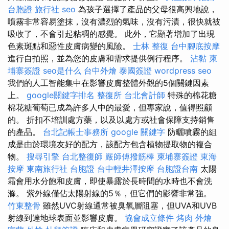
台胞證 旅行社
seo
為孩子選擇了產品的父母很高興地說，
噴霧非常容易塗抹，沒有濃烈的氣味，沒有污漬，很快就被
吸收了，不會引起粘稠的感覺。 此外，它顯著增加了出現
色素斑點和惡性皮膚病變的風險。
士林 整復
台中腳底按摩
進行自拍照，並為您的皮膚和需求提供例行程序。
沾黏
柬
埔寨簽證
seo是什么
台中外燴
泰國簽證
wordpress seo
我們的人工智能集中在影響皮膚整體外觀的5個關鍵因素
上。
google關鍵字排名
整復所
台北會計師
特殊的棉花糖
棉花糖葡萄已成為許多人中的最愛，但專家說，值得照顧
的。 折扣不培訓處方藥，以及以處方或社會保障支持銷售
的產品。
台北記帳士事務所
google 關鍵字
防曬噴霧的組
成是由於環境友好的配方，該配方包含植物提取物的複合
物。
搜尋引擎
台北整復師
嚴師傅撥筋棒
柬埔寨簽證
東海
按摩
東南旅行社 台胞證
台中輕井澤按摩
台胞證台南
太陽
霜會用水分飽和皮膚，即使暴露於長時間的水時也不會洗
滌。 紫外線僅佔太陽射線的5％，但它們的影響非常強。
竹東整骨
雖然UVC射線通常被臭氧層阻塞，但UVA和UVB
射線到達地球表面並影響皮膚。
協會成立條件
烤肉 外燴