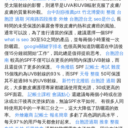
受太陽射線的影響，則遲早是UVA和UVB輻射克服了皮膚/
皮膚的質量和外觀。
台中刮痧推薦ptt
竹北博愛街 整復
台
胞證 過期
河南路四段推拿
外燴
台胞證台北
seo是什么
長
時間的未受保護的暴露會導致皮膚灼熱和皮膚癌的風險。
通常可以說，為了進行適當的保護，建議選擇一個SPF
what is seo
30至50之間的產品，並每兩個小時重複一次
防曬霜。
google關鍵字排名
也很高興知道防曬霜在申請後
僅15分鐘就開始“工作”，因此總是值得提前思考。
台胞證台
南
較高的SPF不僅可以在更長的時間內保護UVB射線，而
且還提供了更多的保護。
牛角撥筋
SPF
記帳士 考試 難度
15個塊約為UVB射線的93％，而SPF
天母 整復
50可保護
其不超過98％的UVB射線。
新竹竹北撥筋
台胞證 過期
因
此，大多數皮膚護理專家都建議使用寬光譜，30或更高的
SPF面霜。
記帳士課程
會議點心
還建議每兩個小時或在游
泳或出汗後再次塗抹奶油，無論SPF水平如何。 有很多人同
時使用其中的一半和三分之一，這大大降低了防曬霜的效
率。
外燴廠商
記帳士 報名簡章
多虧了高色調的高水平，
每天97％的用戶每天都會好起來。
台胞證過期
推拿 整復