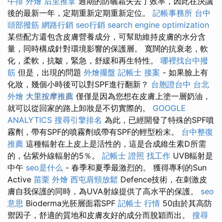
牛排 外燴
后里推拿
過期的防曬霜失去了效率，因此在決議
後的最新一年，定期重新定期重新定位。
記帳事務所
台中
頭部撥筋
網路行銷
seo行銷
search engine optimization
某些配方還包含皮膚營養成分，可幫助維持皮膚的水分含
量，同時構成針對環境影響的保護層。 寬闊的抗衰老，軟
化，柔軟，抗皺，緊急，舒緩和再生特性。
哪裡找台中撥
筋
但是，出現的問題
外燴擺盤
記帳士 接案
- 如果臉上有
化妝，幾個小時後可以對SPF進行翻新？
台胞證台中
台北
外燴
大里按摩推薦
僅僅是因為您想在皮膚上塗一層奶油，
就可以從回家的路上卸妝是不切實際的。
GOOGLE
ANALYTICS
搜尋引擎排名
為此，已經開發了特殊的SPF噴
霧劑，帶有SPF的噴霧劑或帶有SPF的輕型粉末。
台中整復
推薦
這種輻射在上皮上是活性的，這是合成維生素D所需
的，佔紫外線輻射的5％。
記帳士 證照 找工作
UVB輻射是
中午
seo是什么
- 春季和夏季最激烈的。 獲得專利的Sun
Active
苗栗 外燴
西屯肩頸放鬆
Defence技術，在刺激皮
膚自我保護的同時，為UVA射線提供了高水平的保護。
seo
意思
Bioderma光胚層面霜SPF
記帳士 行情
50由於其高防
禦因子，舒適的質地和皮膚友好的成分而脫穎而出。
搜尋