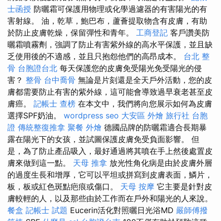
士函授
防曬霜可保護用物理或化學過濾器的有害陽光的有
害射線。 油，乾草，鮑巴布，蘆薈提取物含有皮膚，有助
於防止皮膚乾燥，保留彈性和青年。
工商登記
客戶讚美防
曬霜噴霧劑，強調了防止有害紫外線的高水平保護，並且缺
乏使用後的不適感，並且只抱怨他們的高昂成本。
台北 整
骨
台胞證台北
每天保護您的皮膚免受陽光免受陽光的侵
害？
整骨
台中喬骨
無論是片刻還是全天戶外活動，您的皮
膚都需要防止有害的紫外線，這可能會導致過早衰老甚至皮
膚癌。
記帳士 查榜
在本文中，我們將向您展示如何為皮膚
選擇SPF奶油。
wordpress seo
大安區 外燴
旅行社 台胞
證
傳統整復推拿
聚餐 外燴
德國品牌的防曬霜適合長期暴
露在陽光下的女孩，並試圖保護皮膚免受負面影響。 但
是，為了防止產品吸入，最好通過將其噴在手上然後處置皮
膚來做到這一點。
天母 推拿
放光性角化病是由於皮膚外層
的過度生長和增厚，它可以平坦或拼寫到皮膚表面，鱗片，
板，板或紅色斑點疤痕或傷口。
天母 按摩
它主要是針對皮
膚較輕的人，以及那些由於工作而在戶外和陽光的人來說。
餐盒
記帳士 試題
Eucerin活化對照曬日光浴MD
嚴師傅撥