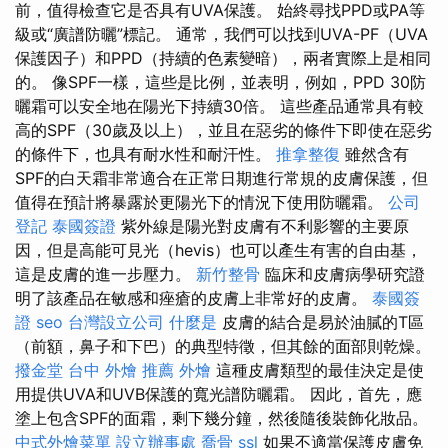
前，值得檢查它是否具有UVA保護。 始終尋找PPD或PA等
級或“廣譜防曬”標記。 通常，我們可以找到UVA-PF（UVA
保護因子）和PPD（持續的色素變暗），兩者實際上是相同
的。 像SPF一樣，這些是比例，並表明，例如，PPD 30防
曬霜可以安全地在陽光下持續30倍。 這些產品通常具有較
高的SPF（30歲及以上），並且在惡劣的條件下即使在惡劣
的條件下，也具有耐水性和耐汗性。
推拿整復
雖然含有
SPF的白天霜非常適合在正常日期進行常規的皮膚保護，但
值得在預計將暴露於更陽光下的情況下使用防曬霜。
公司
登記
泰國簽證
紫外線是陽光對皮膚有不利影響的主要原
因，但是高能可見光（hevis）也可以產生有害的自由基，
這是皮膚的進一步壓力。
新竹整骨
臨床和皮膚病學研究證
明了該產品在敏感和痤瘡的皮膚上非常好的皮膚。
泰國簽
證
seo
台灣設立公司
什麼是
皮膚的結合是易於油膩的T區
（前額，鼻子和下巴）的典型特徵，但其餘的面部則乾燥。
撥金堂
台中 外燴 推薦
外燴
這種皮膚類型的最佳決定是使
用提供UVA和UVB保護的寬光譜防曬霜。 因此，首先，應
塗上包含SPF的面霜，剩下幾分鐘，然後隨後裝飾化妝品。
中式外燴菜單
設立辦事處
喬骨
ssl
如果不適當保護皮膚免