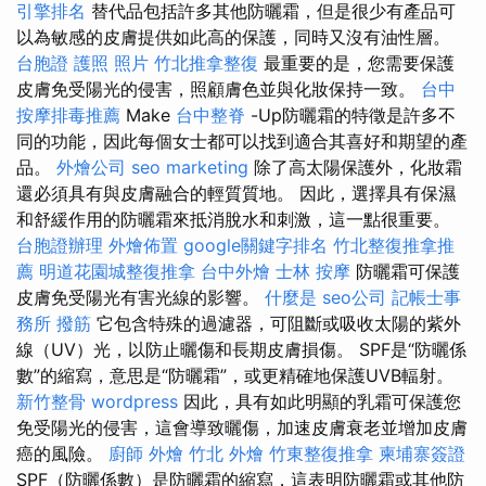
引擎排名
替代品包括許多其他防曬霜，但是很少有產品可
以為敏感的皮膚提供如此高的保護，同時又沒有油性層。
台胞證 護照 照片
竹北推拿整復
最重要的是，您需要保護
皮膚免受陽光的侵害，照顧膚色並與化妝保持一致。
台中
按摩排毒推薦
Make
台中整脊
-Up防曬霜的特徵是許多不
同的功能，因此每個女士都可以找到適合其喜好和期望的產
品。
外燴公司
seo marketing
除了高太陽保護外，化妝霜
還必須具有與皮膚融合的輕質質地。 因此，選擇具有保濕
和舒緩作用的防曬霜來抵消脫水和刺激，這一點很重要。
台胞證辦理
外燴佈置
google關鍵字排名
竹北整復推拿推
薦
明道花園城整復推拿
台中外燴
士林 按摩
防曬霜可保護
皮膚免受陽光有害光線的影響。
什麼是
seo公司
記帳士事
務所
撥筋
它包含特殊的過濾器，可阻斷或吸收太陽的紫外
線（UV）光，以防止曬傷和長期皮膚損傷。 SPF是“防曬係
數”的縮寫，意思是“防曬霜”，或更精確地保護UVB輻射。
新竹整骨
wordpress
因此，具有如此明顯的乳霜可保護您
免受陽光的侵害，這會導致曬傷，加速皮膚衰老並增加皮膚
癌的風險。
廚師 外燴
竹北 外燴
竹東整復推拿
柬埔寨簽證
SPF（防曬係數）是防曬霜的縮寫，這表明防曬霜或其他防