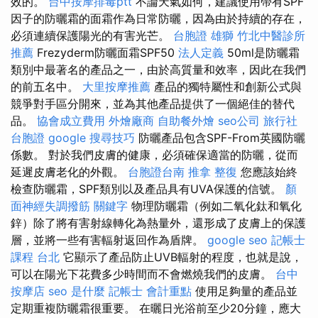
效的。
台中按摩排毒ptt
不論天氣如何，建議使用帶有SPF
因子的防曬霜的面霜作為日常防曬，因為由於持續的存在，
必須連續保護陽光的有害光芒。
台胞證 雄獅
竹北中醫診所
推薦
Frezyderm防曬面霜SPF50
法人定義
50ml是防曬霜
類別中最著名的產品之一，由於高質量和效率，因此在我們
的前五名中。
大里按摩推薦
產品的獨特屬性和創新公式與
競爭對手區分開來，並為其他產品提供了一個絕佳的替代
品。
協會成立費用
外燴廠商
自助餐外燴
seo公司
旅行社
台胞證
google 搜尋技巧
防曬產品包含SPF-From英國防曬
係數。 對於我們皮膚的健康，必須確保適當的防曬，從而
延遲皮膚老化的外觀。
台胞證台南
推拿 整復
您應該始終
檢查防曬霜，SPF類別以及產品具有UVA保護的信號。
顏
面神經失調撥筋
關鍵字
物理防曬霜（例如二氧化鈦和氧化
鋅）除了將有害射線轉化為熱量外，還形成了皮膚上的保護
層，並將一些有害輻射返回作為盾牌。
google seo
記帳士
課程 台北
它顯示了產品防止UVB輻射的程度，也就是說，
可以在陽光下花費多少時間而不會燃燒我們的皮膚。
台中
按摩店
seo 是什麼
記帳士 會計重點
使用足夠量的產品並
定期重複防曬霜很重要。 在曬日光浴前至少20分鐘，應大