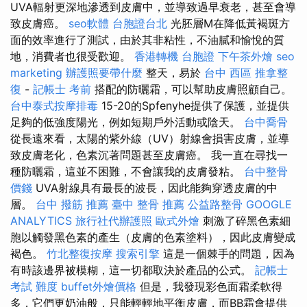
UVA輻射更深地滲透到皮膚中，並導致過早衰老，甚至會導
致皮膚癌。
seo軟體
台胞證台北
光胚層M在降低黃褐斑方
面的效率進行了測試，由於其非粘性，不油膩和愉悅的質
地，消費者也很受歡迎。
香港轉機 台胞證
下午茶外燴
seo
marketing
辦護照要帶什麼
整天，易於
台中 西區 推拿整
復
-
記帳士 考前
搭配的防曬霜，可以幫助皮膚照顧自己。
台中泰式按摩排毒
15-20的Spfenyhe提供了保護，並提供
足夠的低強度陽光，例如短期戶外活動或陰天。
台中喬骨
從長遠來看，太陽的紫外線（UV）射線會損害皮膚，並導
致皮膚老化，色素沉著問題甚至皮膚癌。 我一直在尋找一
種防曬霜，這並不困難，不會讓我的皮膚發粘。
台中整骨
價錢
UVA射線具有最長的波長，因此能夠穿透皮膚的中
層。
台中 撥筋 推薦
臺中 整骨 推薦
公益路整骨
GOOGLE
ANALYTICS
旅行社代辦護照
歐式外燴
刺激了碎黑色素細
胞以觸發黑色素的產生（皮膚的色素塗料），因此皮膚變成
褐色。
竹北整復按摩
搜索引擎
這是一個棘手的問題，因為
有時該邊界被模糊，這一切都取決於產品的公式。
記帳士
考試 難度
buffet外燴價格
但是，我發現彩色面霜柔軟得
多，它們更奶油般，只能輕輕地平衡皮膚，而BB霜會提供