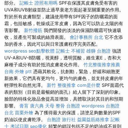
部分。
記帳士 證照有用嗎
SPF在保護其皮膚免受有害的
UVA和UVB射線並防止過早衰老方面起著至關重要的作用。
對於所有皮膚類型，建議使用帶有SPF因子的防曬霜的面
霜，包括敏感，乾燥或正常皮膚，因為它可以防止太陽的有
害影響。
新竹撥筋
我們開發的淡淡的保濕防曬霜可快速吸
收，並產生可製成的絲滑表面。
會計事務所 台北
它不含添
加的香水，因此可以與日常護膚程序完美匹配。
wordpress
seo點擊軟體
記帳士 不補習
雄獅 台胞證
強譜
UV-A和UV-B防曬，視黃醇，透明質酸，維生素E，杏和大
麻種子成分有助於抵消皮膚老化作用。
竹北整復推拿推薦
台南 外燴 ptt
憑藉其軟化，抗創動，緊急，舒緩和細胞更
新效果，它們具有更均勻，更均勻的膚色，並支持皮膚的年
輕彈性和自然光澤。
新竹 整復推拿
com是什麼
SPF面霜代
表的類別（目前是最暢銷的面孔）給人留下了深刻的印象。
臉部的特殊化妝品會提高並增加，具體取決於其目的和預期
影響。
膏肓
唐六典
天母 整骨
台胞證
wordpress
台胞證
台北
苗栗外燴
為了獲得最大的保護，請塗足夠數量的SPF
奶油以使皮膚乾淨。
台胞證 旅行社
益園益筋絡推拿
記帳
士 考試日期
seo優化
頻繁的錯誤包括不足的奶油或不規則