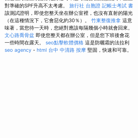
對準確的SPF升高不太考慮。
旅行社 台胞證
記帳士考試 書
該測試證明，即使您整天坐在辦公室裡，也沒有直射的陽光
（在這種情況下，它會惡化約30％）。
竹東整復推拿
這意
味著，當您待一天時，您絕對應該每隔幾個小時就會回來。
文心路喬骨盆
即使您整天都在辦公室，但是您下班後會花
一些時間在露天。
seo點擊軟體價格
這是防曬霜的法拉利
seo agency
-
html
台中 中清路 按摩
堅固，快速和可靠。