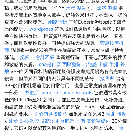
測量每張臉部的CM2數量，因此大概的定義是長兩個手
指，或者如果您願意，1-1.25
天母 整骨
g。
士林 整復
潤
滑後皮膚上的質地令人驚喜，奶油效果很好，不塗抹，我的
皮膚不會閃閃發光。
網路行銷
了解Eucerin®Atopic皮膚產
品的歷史。
wordpress
確保找到低過敏劑的防曬霜，以避
免不愉快的反應。 輕質質地霜在皮膚上是看不見的，它很
香，而且耐受性良好，同時提供強大的防曬。
豐原按摩推
薦
防曬霜中過濾器的壽命在暴露於汗水，水或皮膚上時會
降低。
記帳士 會計乙級
重新運行時，不要忘記耳朵的脖子
和敏感的皮膚。
seo是什麼
西區整骨
台胞證 申請
牛排 外
燴
SPF白天面霜和防曬霜用於保護皮膚免受陽光有害光線的
侵害，但用於不同的情況並具有不同的成分。
接骨所
含有
SPF的日常乳霜適用於日常使用，也是正常皮膚護理程序的
一部分。
整復所
seo company
seo tools
它們通常具有較
低的SPF（15至30之間），並且在皮膚上較輕，化妝舒適。
術語的使用受歐洲化妝品協會的監管，Eucerin產品適合該
組織的要求。
文心南路撥筋堂
如果產品在沐浴2
台北 按摩
x
外燴 點心
設立投資公司
台胞證 香港
關鍵字優化
20分鐘
後，它仍可以保留其防曬霜的一半，則可以稱為防水。
台