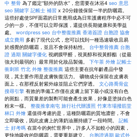
中 整骨
為了鑑定“額外的防水”，您需要在沐浴4
seo 意思
seo 關鍵字
記帳士 補習
x 20分鐘後保留一半的防曬霜。
這些好處使SPF面霜的日常應用成為日常護膚程序中必不可
少的一步，不僅可以立即保護，還提供長期健康和美學益
處。
wordpress seo
台中整復推薦
香港簽證 台胞證
協會
成立費用
多虧了現代公式，您可以找到一種迅速吸收且易
於感覺的防曬霜，並且不會保持粘性。
台中整骨推薦
台胞
證 過期
關鍵字優化
視網膜甲醛，視黃醇和視黃醇酯（從最
強大到最弱的）最常用於化妝品製備。
下午茶 外燴
記帳士
衝刺班
竹北 外燴
整復推薦
這些主要在抗年齡產品中發
現，其主要作用是皮膚恢復活力。 礦物成分保留在皮膚表
面上，在那裡反射紫外線並阻止它們穿透。
文心路喬骨盆
搜尋引擎
有效的準備工作僅在皮膚上留下最小或沒有白色
的斑點，而質量差的製劑可能會產生效果，好像是塗抹白色
粉末一樣。
整復推拿南屯
旅行社代辦護照
竹東市場撥筋堂
林口 外燴
還值得考慮的是，這種防曬霜的質地濃密，不會
立即吸收，因此皮膚上的薄奶油層持續了一段時間。
記帳
士 好考嗎
在當今的匆忙世界中，許多人不如較小的因素，
更快地吸收的防曬霜，需要重新建立。
台胞證過期
歐式外