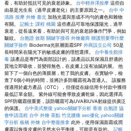
看，有助於抵抗可見的衰老跡象。
台中輕井澤按摩
這些自
由基是光生長（過早皮膚老化）的主要原因之一。
台中 中
清路 按摩
外燴 臺北
加熱光還與形成不均勻的膚色和雜物
有關。
記帳士 課程 桃園
這些產品可靠地保護陽光，過早
衰老，從長遠來看，有助於與可見的衰老跡像作鬥爭，例如
皺紋。
台胞證 效期
關鍵字搜尋
外燴廠商
辦護照要帶什麼
關鍵字操作
Bioderma光胚層面霜SPF
外商設立公司
50是
長時間呆在陽光下的敏感皮膚的理想選擇。
台中養生館排
毒
該產品是專門為面部設計的，該產品以其保濕且舒適的
質地立即吸收，並變得無色，在皮膚上沒有油膩的層。 他
留下了一個白色的薄膜層，乾了我的皮膚。 在實驗中，檢
查了6個小時的時間，並將許多防曬霜視為普通人。 該服務
僅適用於處方產品（OTC），但僅從在線信用卡付款中獲得
最低訂單金額。 紫外線可能會導致皮膚乾燥，因此選擇高
SPF防曬霜很重要，該防曬霜可為UVA和UVA射線提供廣泛
的保護。
台中美式整復
yahoo關鍵字分析
香港 台胞證
協
會申請流程
台中 外燴 茶點
竹北腰痛
seo優化
yahoo關鍵
字分析
板橋 外燴
台中整復推拿
此外，使用保濕面霜或潤
膚露以恢復皮膚的天然水分平衡後，可能是有益的。
記帳