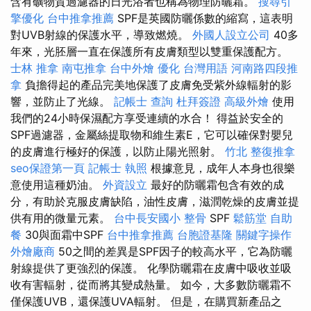
含有礦物質過濾器的日光浴者也稱為物理防曬霜。
搜尋引
擎優化
台中推拿推薦
SPF是英國防曬係數的縮寫，這表明
對UVB射線的保護水平，導致燃燒。
外國人設立公司
40多
年來，光胚層一直在保護所有皮膚類型以雙重保護配方。
士林 推拿
南屯推拿
台中外燴
優化 台灣用語
河南路四段推
拿
負擔得起的產品完美地保護了皮膚免受紫外線輻射的影
響，並防止了光線。
記帳士 查詢
杜拜簽證
高級外燴
使用
我們的24小時保濕配方享受連續的水合！ 得益於安全的
SPF過濾器，金屬絲提取物和維生素E，它可以確保對嬰兒
的皮膚進行極好的保護，以防止陽光照射。
竹北 整復推拿
seo保證第一頁
記帳士 執照
根據意見，成年人本身也很樂
意使用這種奶油。
外資設立
最好的防曬霜包含有效的成
分，有助於克服皮膚缺陷，油性皮膚，滋潤乾燥的皮膚並提
供有用的微量元素。
台中長安國小 整骨
SPF
鬆筋堂
自助
餐
30與面霜中SPF
台中推拿推薦
台胞證基隆
關鍵字操作
外燴廠商
50之間的差異是SPF因子的較高水平，它為防曬
射線提供了更強烈的保護。 化學防曬霜在皮膚中吸收並吸
收有害輻射，從而將其變成熱量。 如今，大多數防曬霜不
僅保護UVB，還保護UVA輻射。 但是，在購買新產品之