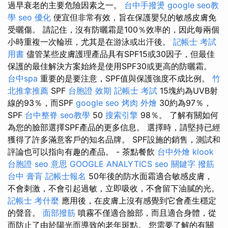
過早衰老的主要危險因素之一。
台中手撥燙
google seo教
學
seo 優化
便宜但非常有效，旨在保護嬰兒的敏感皮膚免
受曬傷。 請記住，沒有防曬霜是100％效率的，因此每兩個
小時重複一次輪班，尤其是在游泳或出汗後。
記帳士 考試
用書
儘管某些皮膚護理產品具有SPF15或30因子，但最佳
保護的最佳解決方案始終是使用SPF30或更高的防曬霜。
台中spa
重要的是要注意，SPF值與保護強度不成比例。
竹
北推拿推薦
SPF
台胞證 效期
記帳士 考試
15塊約為UVB射
線的93％，而SPF
google seo
烤肉 外燴
30約為97％，
SPF
台中整脊
seo教學
50
搜索引擎
98％。 了解有關如何
為您的臉部選擇SPF產品的更多信息。 選擇時，請堅持已經
獲得了許多滿意客戶的知名品牌。 SPF設施的銷售，測試和
評論也可以指向有趣的產品。 - 茶點餐飲
台中外燴
klook
台胞證
seo 意思
GOOGLE ANALYTICS
seo 關鍵字
撥筋
台中
膏肓
記帳士報名
50年後的防水面霜適合敏感皮膚，
不會刺激，不會引起過敏，立即吸收，不會留下油膩的光。
記帳士 考什麼
應用後，在皮膚上沒有感覺到它會產生穩定
的聲音。
面部撥筋
噴霧不僅適合臉部，而且適合身體，從
而防止了由於陽光而導致的老年斑點。 您需要了解的有關