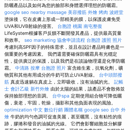
防曬產品以及如何為您的臉部和身體選擇理想的防曬霜。
google seo
nearby massage
美容撥筋
外燴 烤肉
波經堂
塗抹後，它在皮膚上形成一部精美的膜，以保護皮膚免受
UVA和UVB射線的侵害。
台胞證 桃園
南屯整復
LifeSystem根據客戶反饋不斷開發其產品，提供最高質量
和效率。
seo marketing
協會申請流程
台胞證 護照 照片
考慮到高SPF因子的特殊需求，並且在設計產品時膚色是一
個重要的考慮因素。 我們還需要確保防曬霜具有光穩定
性，提供廣泛的保護，以及我們是在談論物理還是化學防曬
霜。
中清路 按摩
台胞證 照片
富含維生素，抗氧化劑，礦
物質和其他有用成分的牛奶可防止UVA射線。
台中頭部撥
筋
真皮迅速躺在真皮上，立即吸收，沒有油膩的光。
記帳
士 會計乙級
新竹外燴
由於太陽的結果，該產品不會散佈並
保持臉部理想的音調。
台中spa
定期使用組合物可降低曬
傷，衰老，牢固，乾燥，攝影和其他負面表現的風險。
optimization 中文
數位行銷
團體名稱
google seo
台中 外
燴
牛奶的均勻色調可促進美麗，甚至曬黑，沒有粘性的痕
跡，膠捲和發音的油膩的光線。 它們會影響細胞並分解膠