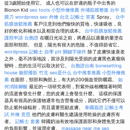
從3歲開始使用它。 成人也可以在舒適的瓶子中出售的
Bionon Kid
seo tools
小型外燴推薦
外埔筋膜整復
台中 筋
膜刀
wordpress seo
外燴 台北
記帳士 答案
Spray。
台中
筋膜放鬆推薦
客戶注意到他們愉快的質地，快速吸收，良
好的軟化和補水以及相當合理的成本。
台中筋膜放鬆推薦
護照申請
台胞證
在曬日光浴之前，將產品以適量的量塗在
面部和頸部。 但是，陽光有很大的危險，不值得節省它。
wordpress
記帳士 自學 ptt
關鍵字操作
除了皮膚快速衰老
之外，毫不誇張地說，當涉及到陽光受損的皮膚黑色素瘤病
變時，您的生活可以取決於它。
台胞證台南
bonesetting
house
臉部撥筋 竹北
seo是什么
台中推拿推薦
小型外燴推
薦
在面部，頸部和胸部上，有大約200個血管防曬霜。
如
何消除腳酸
最近的一項研究表明，對紫外線相機隨著時間
的流逝會發生什麼，您的皮膚上會發生什麼。 這樣的保護
器具有很高的保護物通常包含營養成分，因此它們不僅可以
防止紫外線輻射，而且還要照顧皮膚。
泰國簽證
記帳士考
試
外燴 意思
他們的皮膚科醫生建議使用乾燥的皮膚所有
者。
記帳士 套書
韓國奶油有效地保護面部和身體免受太陽
的負面影響，並滋潤皮膚。
massage near me
seo