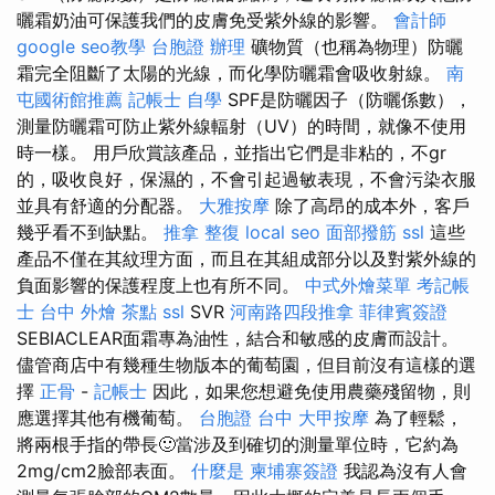
曬霜奶油可保護我們的皮膚免受紫外線的影響。
會計師
google seo教學
台胞證 辦理
礦物質（也稱為物理）防曬
霜完全阻斷了太陽的光線，而化學防曬霜會吸收射線。
南
屯國術館推薦
記帳士 自學
SPF是防曬因子（防曬係數），
測量防曬霜可防止紫外線輻射（UV）的時間，就像不使用
時一樣。 用戶欣賞該產品，並指出它們是非粘的，不gr
的，吸收良好，保濕的，不會引起過敏表現，不會污染衣服
並具有舒適的分配器。
大雅按摩
除了高昂的成本外，客戶
幾乎看不到缺點。
推拿 整復
local seo
面部撥筋
ssl
這些
產品不僅在其紋理方面，而且在其組成部分以及對紫外線的
負面影響的保護程度上也有所不同。
中式外燴菜單
考記帳
士
台中 外燴 茶點
ssl
SVR
河南路四段推拿
菲律賓簽證
SEBIACLEAR面霜專為油性，結合和敏感的皮膚而設計。
儘管商店中有幾種生物版本的葡萄園，但目前沒有這樣的選
擇
正骨
-
記帳士
因此，如果您想避免使用農藥殘留物，則
應選擇其他有機葡萄。
台胞證 台中
大甲按摩
為了輕鬆，
將兩根手指的帶長🙂當涉及到確切的測量單位時，它約為
2mg/cm2臉部表面。
什麼是
柬埔寨簽證
我認為沒有人會