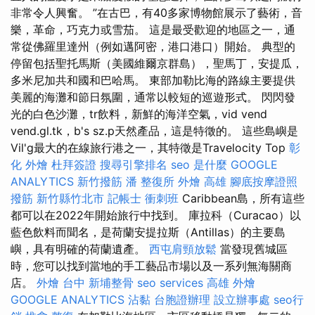
非常令人興奮。 ”在古巴，有40多家博物館展示了藝術，音
樂，革命，巧克力或雪茄。 這是最受歡迎的地區之一，通
常從佛羅里達州（例如邁阿密，港口港口）開始。 典型的
停留包括聖托馬斯（美國維爾京群島），聖馬丁，安提瓜，
多米尼加共和國和巴哈馬。 東部加勒比海的路線主要提供
美麗的海灘和節日氛圍，通常以較短的巡遊形式。 閃閃發
光的白色沙灘，tr飲料，新鮮的海洋空氣，vid vend
vend.gl.tk，b's sz.p天然產品，這是特徵的。 這些島嶼是
Vil'g最大的在線旅行港之一，其特徵是Travelocity Top
彰
化 外燴
杜拜簽證
搜尋引擎排名
seo 是什麼
GOOGLE
ANALYTICS
新竹撥筋
潘 整復所
外燴 高雄
腳底按摩證照
撥筋 新竹縣竹北市
記帳士 衝刺班
Caribbean島，所有這些
都可以在2022年開始旅行中找到。 庫拉科（Curacao）以
藍色飲料而聞名，是荷蘭安提拉斯（Antillas）的主要島
嶼，具有明確的荷蘭遺產。
西屯肩頸放鬆
當發現舊城區
時，您可以找到當地的手工藝品市場以及一系列無海關商
店。
外燴 台中
新埔整骨
seo services
高雄 外燴
GOOGLE ANALYTICS
沾黏
台胞證辦理
設立辦事處
seo行