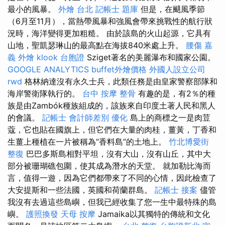
最小的風暴。
外燴 台北
記帳士 題庫
但是，在颶風季節
（6月至11月），當熱帶風暴和強風會帶來挑戰性的航行狀
況時，海洋變得更加粗糙。 由於該島的火山起源，它具有
山地，聖凱瑟琳山的最高點在海拔840米處上升。
腰傷
嘉
義 外燴
klook 台胞證
Sziget著名的美麗瀑布和國家公園。
GOOGLE ANALYTICS
buffet外燴價格
外國人設立公司
rwd
格林納達沒有永久士兵，此類任務是由皇家警察部隊和
海岸警衛隊執行的。
台中 按摩 整骨
有趣的是，有2％的種
族是由Zambók種族組成的，該族來自印度土著人民和黑人
的會議。
記帳士 會計師差別
優化
島上的商標之一是肉荳
蔻，它也貼在國旗上，但它們在大量的肉桂，薑黃，丁香和
生薑上種植在一片被稱為“香料島”的土地上。
竹北博愛街
整復
巴巴多斯島相對平坦，沒有大山，沒有山丘，其中大
部分被珊瑚礁包圍，使其成為潛水的天堂。 就加勒比海而
言，值得一遊，因為它們都帶來了不同的心情，因此檢查了
大安提斯和一些法國，英國和荷蘭群島。
記帳士 接案
儘管
我沒有去過這些島嶼，但我已經收集了您一生中最特殊的島
嶼。
護照換發
天母 按摩
Jamaika以其獨特的傳統和文化