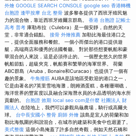
外燴
GOOGLE SEARCH CONSOLE
google seo
香港轉機
台胞證
逢甲按摩
台北 整骨
波多黎各提供了西班牙殖民魅
力的混合物，靠近西班牙維爾京群島。
香港 台胞證
記帳士
高考 普考
庫勒布拉（Culebra）是一個安靜，自然的天
堂，非常適合錨點。
接骨
外燴推薦
加勒比海最佳港口之
一，提供全面服務和餐館。 一個小而傑出的港口提供遊
艇，高端商店和優秀的法國餐廳。 對於那些想要帆船和豪
華混合的人來說，這是必須停止的。 一個歷史悠久的世界
帆船節點，超級夾克，帆船賽和繁華的海軍世界。 荷蘭
ABC群島（Aruba，Bonaire和Curacao）也提供了一個有
趣的景象。
牛角撥筋
AUBA是該地區受歡迎的港口之一，
它是由著名的7英里雪地海灘，朗姆酒蛋糕，各種珊瑚礁，
海洋世界的豐富度以及融合深海潛水員的水晶透明的海水所
貢獻的。
台胞證 效期
local seo
com是什麼
社團法人 財
團法人
在陸地上，我們可以參觀烏龜農場，騎行或高爾夫
球。
台中長安國小 整骨
廚師 外燴
該島是宜人的荷蘭和加
勒比海氛圍的和諧混合，在城市的建築和美食中也迴盪了。
美式整復
這個小島掩蓋了許多自然奇觀，例如天然石橋和