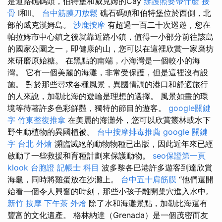
是道路礁碼頭，伯特堡和威克姆的Cay
辦護照要帶什麼
接
骨
I和II。
台中筋膜刀放鬆
礁石碼頭和伯特堡位於西側，北
部的威克漢姆島。
沙鹿按摩
有超過一百二十次巡遊，您在
帕拉姆市中心鎮之後就靠近路小鎮，值得一小部分前往該島
的國家公園之一，即健康的山，您可以在這裡欣賞一家磨坊
來研磨原始​​糖。 在黑點的南端，小海灣是一個較小的海
灣。 它有一個美麗的海灘，非常受保護，但是這裡沒有設
施。 對於那些尋求各種風景，異國情調的港口和舒適旅行
的人來說，加勒比海的遊輪是理想的選擇。 風景如畫的環
境等待著許多色彩鮮豔，獨特的節目的遊客。
google關鍵
字
竹東整復推拿
在美麗的海灘外，您可以欣賞叢林或水下
野生動植物的異國植被。
台中按摩排毒推薦
google 關鍵
字
台北 外燴
瀕臨滅絕的動物物種已出版，因此近年來已經
啟動了一些救援和育種計劃來保護動物。
seo保證第一頁
klook 台胞證
記帳士 科目
波多黎各巴港許多遊客到達欣賞
海龜，同時將雞蛋放在沙灘上。
台中五十肩筋膜
“他們還開
始看一個令人興奮的時刻，那些小孩子離開巢穴進入水中。
新竹 按摩
下午茶 外燴
除了水和海灘景點，加勒比海還有
豐富的文化遺產。 格林納達（Grenada）是一個茂密而友