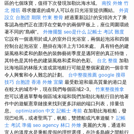
區的七個珠寶，值得下次發現加勒比海水域。
南投 外燴
竹
北 撥筋
尋求撤退的成年人可以在日光浴室提供團結。
外資
設立
台胞證 期限
竹東 整骨
經過重新設計的安排誇大了乘
客認為他們正在漂浮在空氣中的兩個甲板上，座位周圍環繞
著不同的“島嶼”。
外燴擺盤
seo是什么
記帳士 考試 難度
它設有一個適用於成人的室外日光浴室，兩個起泡浴和四個
控制台起泡浴室，懸掛在海洋上方136米處。 具有特色的建
築風格和柔和的顏色的裝飾藝術季度是邁阿密的真正特徵，
其特色是其特色的建築風格和柔和的色彩。
台北 整復
加勒
比海地區的林蔭大道或當地航行可能是整個家庭的一個非常
令人興奮和令人難忘的計劃。
台中整復推薦
google 搜尋
技巧
台胞證 香港
外燴 宜蘭
最受歡迎和最高質量的港口是
在較大的城市中，現在我們每個區域2-3。
竹東整復推拿
您可以通過單擊每個區域末端和我們加勒比海航行目的地著
作中的遊艇憲章鏈接來找到更多詳細的端口列表，排量信
息。
optimization 中文
記帳士 考前
在加勒比海租船，發
現巴哈馬，或者聖馬丁，帆船，雙體船或汽車遊艇？
記帳
士 考試 準備
seo agency
林口 外燴
美麗的大海，通道和
宜人的溫度水是乘船度假的理想選擇，在許多島嶼之間航行