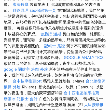
麗。
東海按摩
製造業表明可以購買雪茄和真正的古巴雪
茄。
經絡調理
seo保證第一頁
在加勒比海地區，我們的第
一站是邁阿密，包括邁阿密海灘，包括邁阿密最閃閃發光的
地區，在那裡我們可以在棕櫚樹周圍環境中的雪白色沙灘上
度假。 每個遊客只能在他只在明信片或電影中看到的環境
中放鬆身心的夢想。
台胞證 過期
長白色的沙灘，棕櫚樹，
異國果實，珊瑚礁，多樣的熱帶魚，只有幾個與天堂加勒比
海的夢想密切相關的。
記帳士 簽證
幾乎不可能填補這些熱
帶島嶼從巴巴多斯到牙買加的願景，從聖盧西亞到巴哈馬，
瓜德羅普，到特立尼達和多巴哥。
GOOGLE ANALYTICS
放鬆自己的聲音，享受購物機會，夜生活和熱帶環境。
google 關鍵字
烤肉 外燴
所有這些都在時間停止的氣氛
中，我們可以進入殖民村莊，朗姆酒和海盜顛簸的古代世
界。
台中按摩推薦ptt
瑪雅人里維埃拉（Maya
台北整復師
板橋 外燴
Riviera）是坎昆的中心，坎昆（Cancun）以繁
華的夜生活，巨大的豪華酒店和雪
台中西屯區按摩推薦
-
辦護照
記帳士 會計
白色的沙質海岸而聞名。 舊城區是一
個世界遺產，周圍是西班牙堡壘埃爾·莫羅（El
大里按摩推