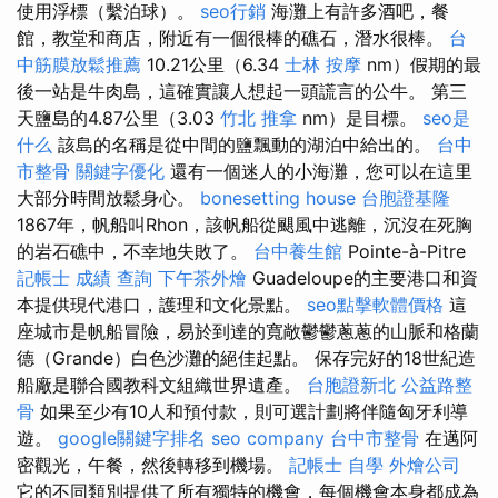
使用浮標（繫泊球）。
seo行銷
海灘上有許多酒吧，餐
館，教堂和商店，附近有一個很棒的礁石，潛水很棒。
台
中筋膜放鬆推薦
10.21公里（6.34
士林 按摩
nm）假期的最
後一站是牛肉島，這確實讓人想起一頭謊言的公牛。 第三
天鹽島的4.87公里（3.03
竹北 推拿
nm）是目標。
seo是
什么
該島的名稱是從中間的鹽飄動的湖泊中給出的。
台中
市整骨
關鍵字優化
還有一個迷人的小海灘，您可以在這里
大部分時間放鬆身心。
bonesetting house
台胞證基隆
1867年，帆船叫Rhon，該帆船從颶風中逃離，沉沒在死胸
的岩石礁中，不幸地失敗了。
台中養生館
Pointe-à-Pitre
記帳士 成績 查詢
下午茶外燴
Guadeloupe的主要港口和資
本提供現代港口，護理和文化景點。
seo點擊軟體價格
這
座城市是帆船冒險，易於到達的寬敞鬱鬱蔥蔥的山脈和格蘭
德（Grande）白色沙灘的絕佳起點。 保存完好的18世紀造
船廠是聯合國教科文組織世界遺產。
台胞證新北
公益路整
骨
如果至少有10人和預付款，則可選計劃將伴隨匈牙利導
遊。
google關鍵字排名
seo company
台中市整骨
在邁阿
密觀光，午餐，然後轉移到機場。
記帳士 自學
外燴公司
它的不同類別提供了所有獨特的機會，每個機會本身都成為