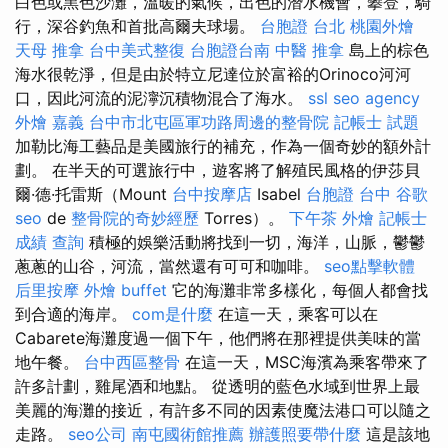
白色或黑色沙灘，溫暖的氣候，出色的潛水機會，攀登，騎
行，深谷釣魚和首批高爾夫球場。
台胞證 台北
桃園外燴
天母 推拿
台中美式整復
台胞證台南
中醫 推拿
島上的棕色
海水很乾淨，但是由於特立尼達位於富裕的Orinoco河河
口，因此河流的泥濘沉積物混合了海水。
ssl
seo agency
外燴 嘉義
台中市北屯區軍功路周邊的整骨院
記帳士 試題
加勒比海工藝品是美國旅行的補充，作為一個奇妙的額外計
劃。 在半天的可選旅行中，遊客將了解殖民風格的伊莎貝
爾·德·托雷斯（Mount
台中按摩店
Isabel
台胞證 台中
谷歌
seo
de
整骨院的奇妙經歷
Torres）。
下午茶 外燴
記帳士
成績 查詢
積極的娛樂活動將找到一切，海洋，山脈，鬱鬱
蔥蔥的山谷，河流，當然還有可可和咖啡。
seo點擊軟體
后里按摩
外燴 buffet
它的海灘非常多樣化，每個人都會找
到合適的海岸。
com是什麼
在這一天，乘客可以在
Cabarete海灘度過一個下午，他們將在那裡提供美味的當
地午餐。
台中西區整骨
在這一天，MSC海濱為乘客帶來了
許多計劃，雞尾酒和地點。 從透明的藍色水域到世界上最
美麗的海灘的接近，有許多不同的因素使魔法港口可以隨之
走路。
seo公司
南屯國術館推薦
辦護照要帶什麼
這是該地