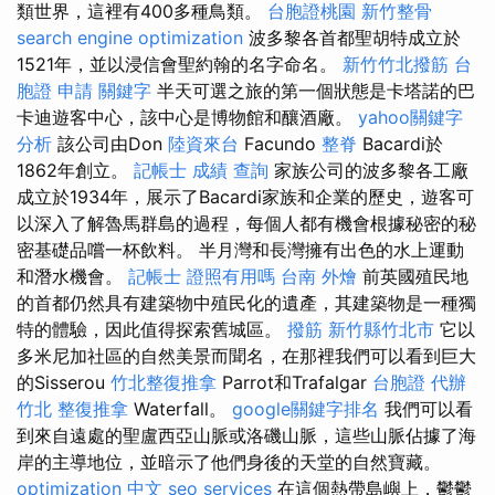
類世界，這裡有400多種鳥類。
台胞證桃園
新竹整骨
search engine optimization
波多黎各首都聖胡特成立於
1521年，並以浸信會聖約翰的名字命名。
新竹竹北撥筋
台
胞證 申請
關鍵字
半天可選之旅的第一個狀態是卡塔諾的巴
卡迪遊客中心，該中心是博物館和釀酒廠。
yahoo關鍵字
分析
該公司由Don
陸資來台
Facundo
整脊
Bacardi於
1862年創立。
記帳士 成績 查詢
家族公司的波多黎各工廠
成立於1934年，展示了Bacardi家族和企業的歷史，遊客可
以深入了解魯馬群島的過程，每個人都有機會根據秘密的秘
密基礎品嚐一杯飲料。 半月灣和長灣擁有出色的水上運動
和潛水機會。
記帳士 證照有用嗎
台南 外燴
前英國殖民地
的首都仍然具有建築物中殖民化的遺產，其建築物是一種獨
特的體驗，因此值得探索舊城區。
撥筋 新竹縣竹北市
它以
多米尼加社區的自然美景而聞名，在那裡我們可以看到巨大
的Sisserou
竹北整復推拿
Parrot和Trafalgar
台胞證 代辦
竹北 整復推拿
Waterfall。
google關鍵字排名
我們可以看
到來自遠處的聖盧西亞山脈或洛磯山脈，這些山脈佔據了海
岸的主導地位，並暗示了他們身後的天堂的自然寶藏。
optimization 中文
seo services
在這個熱帶島嶼上，鬱鬱