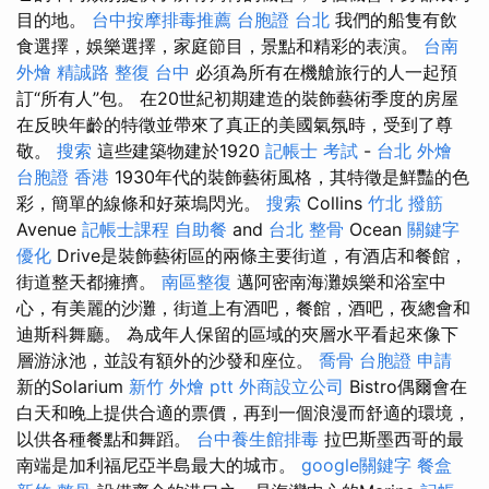
目的地。
台中按摩排毒推薦
台胞證 台北
我們的船隻有飲
食選擇，娛樂選擇，家庭節目，景點和精彩的表演。
台南
外燴
精誠路 整復 台中
必須為所有在機艙旅行的人一起預
訂“所有人”包。 在20世紀初期建造的裝飾藝術季度的房屋
在反映年齡的特徵並帶來了真正的美國氣氛時，受到了尊
敬。
搜索
這些建築物建於1920
記帳士 考試
-
台北 外燴
台胞證 香港
1930年代的裝飾藝術風格，其特徵是鮮豔的色
彩，簡單的線條和好萊塢閃光。
搜索
Collins
竹北 撥筋
Avenue
記帳士課程
自助餐
and
台北 整骨
Ocean
關鍵字
優化
Drive是裝飾藝術區的兩條主要街道，有酒店和餐館，
街道整天都擁擠。
南區整復
邁阿密南海灘娛樂和浴室中
心，有美麗的沙灘，街道上有酒吧，餐館，酒吧，夜總會和
迪斯科舞廳。 為成年人保留的區域的夾層水平看起來像下
層游泳池，並設有額外的沙發和座位。
喬骨
台胞證 申請
新的Solarium
新竹 外燴 ptt
外商設立公司
Bistro偶爾會在
白天和晚上提供合適的票價，再到一個浪漫而舒適的環境，
以供各種餐點和舞蹈。
台中養生館排毒
拉巴斯墨西哥的最
南端是加利福尼亞半島最大的城市。
google關鍵字
餐盒