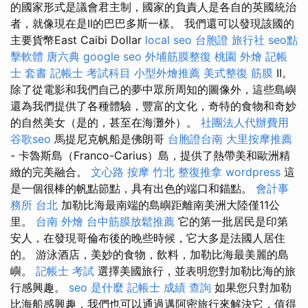
的國家形式是議會君主制，國家的負責人是各自的英國統治
者，就像現在是II的巴巴多斯一樣。 我們還可以發現該國的
主要貨幣East Caibi Dollar
local seo
台胞證 旅行社
seo點
擊軟體
唐六典
google seo
外埔筋膜整復
桃園 外燴
記帳
士 套書
記帳士 考試科目
小型外燴推薦
美式整復 筋膜
II。
除了從電影和我們自己的夢中眾所周知的圖像外，這些島嶼
還為我們提供了各種體驗，豐富的文化，奇特的食物和奇妙
的自然美女（是的，甚至在海灘外）。
社團法人代辦費用
谷歌seo
馬提尼克帆船是佛朗哥
台胞證台南
大里按摩推薦
- 卡魯斯島（Franco-Carius）島，提供了熱帶美和歐洲精
緻的完美融合。
文心路 按摩
竹北 整復推拿
wordpress
這
是一個很棒的帆點節點，具有出色的端口和錨點。
會計事
務所 台北
加勒比海最南端的島嶼距離南美洲大陸僅11公
里。
台南 外燴
台中筋膜放鬆推薦
它的第一批居民是印第
安人，在發現哥倫布後的晚些時候，它大多是法國人居住
的。 游泳酒店，美妙的食物，飲料，加勒比海最美麗的島
嶼。
記帳士 考試
選擇美國旅行，並表明您對加勒比海的旅
行感興趣。
seo 是什麼
記帳士 成績 查詢
如果您只對加勒
比海船感興趣，我們也可以通過邁阿密旅行來解決它，值得