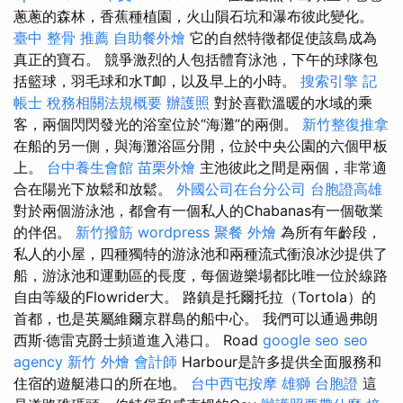
蔥蔥的森林，香蕉種植​​園，火山隕石坑和瀑布彼此變化。
臺中 整骨 推薦
自助餐外燴
它的自然特徵都促使該島成為
真正的寶石。 競爭激烈的人包括體育泳池，下午的球隊包
括籃球，羽毛球和水T卹，以及早上的小時。
搜索引擎
記
帳士 稅務相關法規概要
辦護照
對於喜歡溫暖的水域的乘
客，兩個閃閃發光的浴室位於“海灘”的兩側。
新竹整復推拿
在船的另一側，與海灘浴區分開，位於中央公園的六個甲板
上。
台中養生會館
苗栗外燴
主池彼此之間是兩個，非常適
合在陽光下放鬆和放鬆。
外國公司在台分公司
台胞證高雄
對於兩個游泳池，都會有一個私人的Chabanas有一個敬業
的伴侶。
新竹撥筋
wordpress
聚餐 外燴
為所有年齡段，
私人的小屋，四種獨特的游泳池和兩種流式衝浪冰沙提供了
船，游泳池和運動區的長度，每個遊樂場都比唯一位於線路
自由等級的Flowrider大。 路鎮是托爾托拉（Tortola）的
首都，也是英屬維爾京群島的船中心。 我們可以通過弗朗
西斯·德雷克爵士頻道進入港口。 Road
google seo
seo
agency
新竹 外燴
會計師
Harbour是許多提供全面服務和
住宿的遊艇港口的所在地。
台中西屯按摩
雄獅 台胞證
這