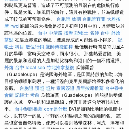
和颶風更為普遍，造成了不可預測的且潛在的危險航行條
件，風是大風，暴風雨的海洋，這具有挑戰性，並為帆船造
成了較低的可預測條件。
台胞證 效期
台胞證宜蘭
大雅按
摩
rwd
颶風的最大機會是從9月初至10月中旬，具體取決於
該地區的位置。
台中 中清路 按摩
記帳士 名師
台中 外燴
茶點
在靠近赤道的地區，颶風形成的可能性要小得多。
記
帳士 科目
數位行銷
嚴師傅撥筋棒
最佳航行時間是12月至4
月的旱季，當時天空乾淨，雨水很小。 那些熱愛冒險，美
麗的景象和溫暖的人是加勒比群島和港口的一個不錯選擇。
外燴 台中
local seo
竹北推拿整復
瓜德羅普
（Guadeloupe）是法國海外地區，是田園詩般的加勒比海
目標的蝴蝶形島嶼，一種活潑的克里奧爾語培養和多樣化的
景觀。
台胞證 護照 照片
泰國簽證
后里按摩推薦
台中養生
會館
記帳士 考前
瓜德羅普（Guadeloupe）帆船提供受保
護的水域，空中帆和短島跳線，使其非常適合所有技能水
平。
台中刮痧推薦
com是什麼
BVI是加勒比地區的帆船中
心，以其統一的風，平靜的水和島嶼之間的距離聞名。 該
島也富含自然特徵，使您可以看到熱帶森林，河流，瀑布和