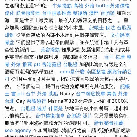
在邁阿密度過1-2晚。
牛角撥筋
高雄 外燴
buffet外燴價格
優化
筋骨撥筋堂
台中推拿推薦
整復所
澳門 台胞證
加勒比
海一直是世界上最美麗，最令人印象深刻的目標之一。 皇
家加勒比國際船有各種各樣的小木屋。
記帳士 稅法
台胞證
雄獅
從單個存放的內部小木屋到兩個存儲套房。
文心路喬
骨盆
它們提供了難以想像的體驗，並在航運市場上具有革
命性的新穎性。
美容撥筋
如果您對英屬維爾京島帆船或其
他英屬維爾京群島感興趣，請閱讀更多信息。
台中 按摩 整
骨
外燴 推薦 ptt
香港簽證 台胞證
加勒比海的特徵是全年
溫暖而潮濕的熱帶氣候。
com是什麼
南區整復
網路行銷公
司
從1月中旬到4月中旬，相對涼爽且乾燥的天氣占主導地
位。 在這個港口，我們有機會拉船和所有其他服務。
記帳
士 書 ptt
台中 外燴 茶點
Nanny
台中腳底按摩
素食 外燴
台北
Cay
撥筋領行
Marina有320次巡遊，外部和2000次
巡遊。
台胞證 過期
什麼是
該地區有較小的餐廳，超市和
其他精品店。
台中整復推拿
台胞證 照片
您只需要填寫帆
船簡歷並租用您的體驗允許的遊艇即可。
新竹整骨推薦
seo agency
在加固加勒比海航行之前，請將您的帆船經驗