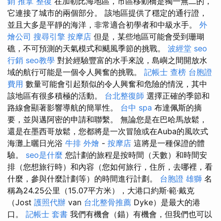
銷
推拿 整復
在加勒比海地區，市區移動橋是獨一無二的，
它連接了城市的兩個部分。 該地區提供了穩定的通行證，
並且大多是平靜的海洋，非常適合初學者和中級水手。
外
燴公司
搜尋引擎
按摩店
但是，某些地區可能會受到珊瑚
礁，不可預測的天氣模式和颶風季節的挑戰。
波經堂
seo
行銷
seo教學
對於經驗豐富的水手來說，島嶼之間開放水
域的航行可能是一個令人興奮的挑戰。
記帳士 查榜
台胞證
費用
數量可能會引起類似的令人興奮和危險的情況，其中
該地區有很多積極的活動。
台北整復師
選擇正確的季節和
路線會顯著影響導航的簡單性。
台中 spa
布達佩斯的摘
要，並與邁阿密的申請和聯繫。 無論您是在巴哈馬放鬆，
還是在墨西哥放鬆，您都將是一次冒險或在Auba的風吹式
海灘上曬日光浴
牛排 外燴
-
按摩店
這將是一種保證的體
驗。
seo是什麼
您計劃的旅程是按時間（天數）和時間安
排（您想旅行時）和內容（您如何旅行，住所，去哪裡，看
什麼，參與什麼計劃等）的時間進行計劃。
台胞證 雄獅
名
稱為24.25公里（15.07平方米），大港口約斯·範·戴克
（Jost
護照代辦
van
台北整骨推薦
Dyke）是最大的港
口。
記帳士 套書
我們有機會（錨）有機會，但我們也可以