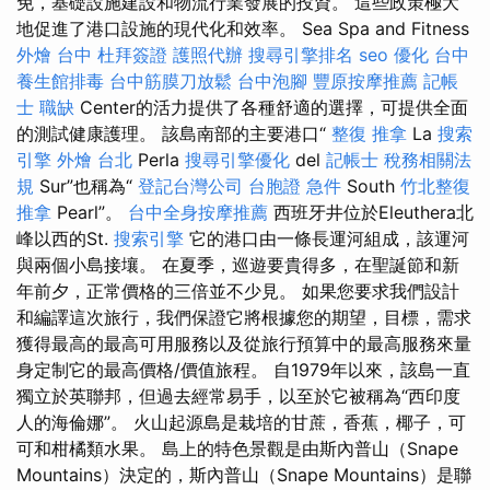
免，基礎設施建設和物流行業發展的投資。 這些政策極大
地促進了港口設施的現代化和效率。 Sea Spa and Fitness
外燴 台中
杜拜簽證
護照代辦
搜尋引擎排名
seo 優化
台中
養生館排毒
台中筋膜刀放鬆
台中泡腳
豐原按摩推薦
記帳
士 職缺
Center的活力提供了各種舒適的選擇，可提供全面
的測試健康護理。 該島南部的主要港口“
整復 推拿
La
搜索
引擎
外燴 台北
Perla
搜尋引擎優化
del
記帳士 稅務相關法
規
Sur”也稱為“
登記台灣公司
台胞證 急件
South
竹北整復
推拿
Pearl”。
台中全身按摩推薦
西班牙井位於Eleuthera北
峰以西的St.
搜索引擎
它的港口由一條長運河組成，該運河
與兩個小島接壤。 在夏季，巡遊要貴得多，在聖誕節和新
年前夕，正常價格的三倍並不少見。 如果您要求我們設計
和編譯這次旅行，我們保證它將根據您的期望，目標，需求
獲得最高的最高可用服務以及從旅行預算中的最高服務來量
身定制它的最高價格/價值旅程。 自1979年以來，該島一直
獨立於英聯邦，但過去經常易手，以至於它被稱為“西印度
人的海倫娜”。 火山起源島是栽培的甘蔗，香蕉，椰子，可
可和柑橘類水果。 島上的特色景觀是由斯內普山（Snape
Mountains）決定的，斯內普山（Snape Mountains）是聯