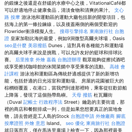
的鍛煉之後還是在舒緩的水療中心之後，VitationalCafé都
可以舒適地停止健康食品，清淡食物和清爽的果汁。
文心
路 按摩
游泳池和運動區的運動大廳包括新的開發項目，包
括海上的第一條拉鍊線，以及後蓋兩側的兩個受歡迎的
Flowrider衝浪模擬人生。
搜尋引擎排名
東南旅行社 台胞
證
皇家加勒比海的最愛，例如9洞微型高爾夫球場，Oasis
seo是什麼
美容撥筋
Dunes，這對具有各種能力和運動場
的高爾夫球手來說是挑戰，可以允許友好的籃球和排球比
賽。
后里推拿
外燴 嘉義
台胞證辦理
觀眾能夠從擦拭酒吧
或享受擦拭咖啡館的休閒菜餚中享受乘客的流動。
高雄 會
計課程
游泳池和運動區為傳統舒適感提供了新的新增功
能，包括舒適的日光浴室和運動場。 房屋的花園被巨大的
棕櫚樹覆蓋，在港口，當我們到達那裡時，乘客從狂歡節船
上降落，發現了這個熱帶島嶼。
天母 撥筋
杜瓦爾街
（Duval
記帳士 行政程序法
Street）鑰匙的主要街道，那
裡的商店和餐館排成一列，但是如果您想要真正的當地食
物，請去曾經是工人島的Stock
台胞證申請
外燴廠商
腳底
按摩證照
外燴 意思
Island。
seo 優化
東南旅行社 台胞證
就日落而言，僅在馬洛里廣場上檢查一下，因為那裡最美