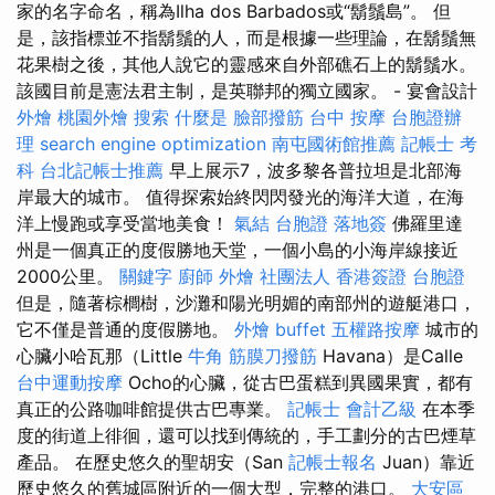
家的名字命名，稱為Ilha dos Barbados或“鬍鬚島”。 但
是，該指標並不指鬍鬚的人，而是根據一些理論，在鬍鬚無
花果樹之後，其他人說它的靈感來自外部礁石上的鬍鬚水。
該國目前是憲法君主制，是英聯邦的獨立國家。 - 宴會設計
外燴
桃園外燴
搜索
什麼是
臉部撥筋
台中 按摩
台胞證辦
理
search engine optimization
南屯國術館推薦
記帳士 考
科
台北記帳士推薦
早上展示7，波多黎各普拉坦是北部海
岸最大的城市。 值得探索始終閃閃發光的海洋大道，在海
洋上慢跑或享受當地美食！
氣結
台胞證 落地簽
佛羅里達
州是一個真正的度假勝地天堂，一個小島的小海岸線接近
2000公里。
關鍵字
廚師 外燴
社團法人
香港簽證 台胞證
但是，隨著棕櫚樹，沙灘和陽光明媚的南部州的遊艇港口，
它不僅是普通的度假勝地。
外燴 buffet
五權路按摩
城市的
心臟小哈瓦那（Little
牛角 筋膜刀撥筋
Havana）是Calle
台中運動按摩
Ocho的心臟，從古巴蛋糕到異國果實，都有
真正的公路咖啡館提供古巴專業。
記帳士 會計乙級
在本季
度的街道上徘徊，還可以找到傳統的，手工劃分的古巴煙草
產品。 在歷史悠久的聖胡安（San
記帳士報名
Juan）靠近
歷史悠久的舊城區附近的一個大型，完整的港口。
大安區