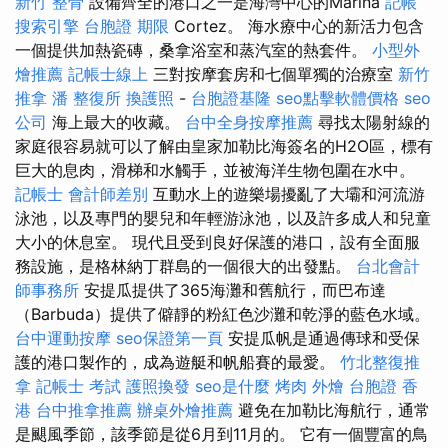
新竹 整骨
設備齊全的港口之一是海灣中心的Marina
記帳
搜索引擎
台胞證 期限
Cortez。 海水療中心的新活力包含
一個提供加熱瓷磚，桑拿浴室和蒸汽室的熱套件。
小型外
燴推薦
記帳士線上
三對按摩套房和七個單獨的治療室
新竹
推拿
潘 整復所
換護照
-
台胞證基隆
seo點擊軟體價格
seo
公司
海上最大的收藏。
台中全身按摩推薦
尋找太陽射線的
家庭很容易就可以了解由皇家加勒比海簽名的H2O區，標有
巨大的息肉，滑梯和水觸手，並被海洋生物包圍在水中。
記帳士 會計師差別
互動水上的遊樂場擾亂了大壩和河流游
泳池，以及專門的嬰兒和年輕游泳池，以及許多成人和兒童
大小的休息室。 現代且受到良好保護的港口，設有全面服
務設施，是格林納丁群島的一個很大的出發點。
台北會計
師事務所
安提瓜提供了365海灘和舊航行，而巴布達
（Barbuda）提供了僻靜的粉紅色沙灘和乾淨的藍色水域。
台中運動按摩
seo保證第一頁
安提瓜帆是通過傳球和受保
護的港口製作的，成為遊艇和帆船賽的最愛。
竹北整復推
拿
記帳士 考試
護照換發
seo是什麼
烤肉 外燴
台胞證 香
港
台中推拿推薦
辦桌外燴推薦
避免在加勒比海航行，通常
是颶風季節，該季節是從6月到11月的。 它有一個豐富的鳥