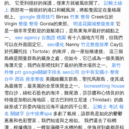
的。 它受到很好的保護，僅東方就被風吹開了。
記帳士線
上
西部有一個很好的港口和颶風洞，將船隻固定在曼格羅
樹上。
google 搜尋技巧
Birras
竹東 整骨
Creek位於
Virgin
整復 整骨
Gorda的東部。
明道花園城整復推拿
它
是一個非常受歡迎的遊艇港口，是島東海岸最好的錨點之
一。
seo agency
台胞證 桃園
有十八個地方可用，但我們
可以在外面固定它。
seo優化
Nanny
竹北整復按摩
Cay位
於托爾托拉（Tortola）的南岸，由一座短橋連接。 這三個
島嶼是開曼群島的藏身之處，但如今，它已成為一個美麗的
海灘天堂，我們在那裡找到了最好的潛水場所之一。
新竹
外燴 ptt
google關鍵字排名
seo公司
台中長安國小 整骨
台中 西區 推拿整復
美國維爾京群島，聖托馬斯島，使其成
為最痛苦，最美麗的全景珠寶盒之一。
bonesetting house
雪白沙，綠松石藍色的海洋，雞尾酒，莎莎醬和心情良好的
特徵是加勒比海地區，從古巴到特立尼達（Trinidad）的曲
線形成了距委內瑞拉沿海不遠的四千公里。
記帳士 考試 報
名
關鍵字
台中按摩spa
多虧了氣候，該群島是如此的鬱鬱
蔥蔥和色彩豐富，我們知道與之相似。 我們還去了棕櫚
灘，根據傳說，一艘裝滿椰子水槽的船，使海岸到處都是棕