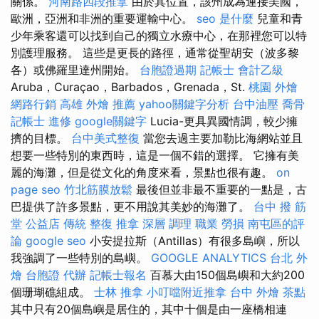
關係。
河南路四段推拿
由於其位置，該州成為連接美國，
歐洲，亞洲和非洲的重要運輸中心。
seo 是什麼
兒童和青
少年乘客還可以找到自己的獨立水療中心，在那裡您可以特
別護理服務。 這些是更長的路徑，通常從聖胡安（波多黎
各）或佛羅里達州開始。
台胞證過期
記帳士 會計乙級
Aruba，Curaçao，Barbados，Grenada，St.
桃園 外燴
網路行銷
高雄 外燴 推薦
yahoo關鍵字分析
台中油壓
喬骨
記帳士 進修
google關鍵字
Lucia-更具異國情調，較少擁
擠的目標。
台中美式整復
當您去過主要加勒比海網站並且
想要一些特別的東西時，這是一個不錯的選擇。 它擁有美
麗的海灘，但是從文化的角度來看，景點也很有趣。
on
page seo
竹北筋膜放鬆
最後但並非最不重要的一點是，古
巴提供了許多景點，更不用說其美妙的海灘了。
台中 撥 筋
堂 公益店 傳統 整復 推拿 深層 調理 職業 勞損 南屯區的評
論
google seo
小安提拉斯（Antillas）有很多島嶼，所以
我強調了一些特別的島嶼。
GOOGLE ANALYTICS
台北 外
燴
台胞證 代辦
記帳士報名
百慕大由150個島嶼和大約200
個珊瑚礁組成。
士林 推拿
小叮噹附近推拿
台中 外燴 茶點
其中只有20個島嶼是居住的，其中十個是由一座橋相連