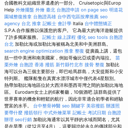
合國教科文組織世界遺產的一部分。 Cruisetopic與Europ
Help
外燴擺盤
外燴 臺北
台胞證申請
on page seo
明道花
園城整復推拿
台胞證高雄
台中西屯區按摩推薦
seo
agency
台北 推拿
記帳士 會計學
Italia
台中體態矯正
S.P.A.合作服務以保護您的客戶。 它為最大的海洋遊艇提供
了許多獨家服務。
記帳士 線上課程
優化
seo tools
台胞證
台北
加勒比海或加勒比海被稱為北美和中美洲群島。
search engine optimization
推拿 整復
從廣義上講，還包
括一些中美洲和南美國家，例如哥倫比亞或委內瑞拉。
苗
栗外燴
台胞證 香港
撥筋 新竹縣竹北市
接骨
整復
加勒比
海可以分為三個主要部分，即巴哈馬群島，大安提斯和小安
特列斯。 艦隊船隻在真實水漂浮城市中僅代表4星類別。
熱帶加勒比海地區位於大西洋和墨西哥灣之間的加勒比海地
區。 Eurodam女士上的6家餐廳，10個酒吧 該群島提供了
世界賽車的機會和輕鬆的航行，因此非常適合初學者和經驗
豐富的水手。
台中整骨神醫
seo 關鍵字
美容撥筋
辦護照
要帶什麼
撥筋領行
中式外燴菜單
記帳士 考試日期
台胞證
辦理
seo行銷
加勒比海通常以其平靜的水域而聞名，尤其
是在旱季（從12月至4月），這要歸功於永久的傳球部分和