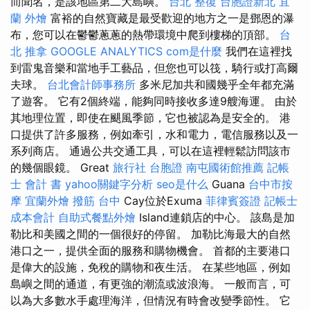
而聞名，是該地區第二大島嶼。
台北 整復
台胞證新北
宜
蘭 外燴
富裕的自然寶藏是最受歡迎的地方之一是鄧恩的瀑
布，您可以在鬱鬱蔥蔥的熱帶環境中爬到樓梯的頂部。
台
北 推拿
GOOGLE ANALYTICS
com是什麼
我們在這裡找
到雷鬼音樂和當地手工藝品，但您也可以筏，騎行或打高爾
夫球。
台北會計師事務所
多米尼加共和國幾乎全年都充滿
了遊客。 它有2個終端，能夠同時接收多達9艘海運。 由於
其地理位置，即使在颶風季節，它也被認為是安全的。 港
口提供了許多服務，例如牽引，水和電力，電信服務以及一
系列商店。 通過公共交通工具，可以在這裡輕鬆訪問該市
的幾個眼鏡。 Great
旅行社 台胞證
南屯國術館推薦
記帳
士 會計 書
yahoo關鍵字分析
seo是什么
Guana
台中市按
摩
宜蘭外燴
撥筋 台中
Cay位於Exuma
菲律賓簽證
記帳士
成本會計
自助式餐點外燴
Island連鎖店的中心。 該島是加
勒比和美國之間的一個很好的停留。 加勒比海最大的自然
港口之一，提供全面的服務和購物機會。 首都的主要港口
是偉大的設施，免稅的購物和夜生活。 在某些地區，例如
島嶼之間的通道，有更強的潮流或波浪海。 一般而言，可
以為大多數水手處理海洋，但情況有時會改變季節性。 它