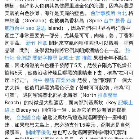
櫚樹，但許多人也稱其為佛羅里達金色的海灘，因為海灘是
美麗的白色沙灘，海洋是美麗的藍色。
會計事務所 台北
格
林納達（Grenada）也被稱為香料島（Spice
台中 整骨
台
胞證台中
seo 意思
Island），因為它們在世界香料消費中
產生了非常重要的一部分，尤其是可可，肉桂，姜，丁香和
肉荳蔻。
新竹 推拿
聞起來空氣的種植園也可以觀看，香料
品嚐，聞到，並學習如何將它們與朗姆酒結合在一起。
旅
行社 台胞證
關鍵字搜尋
記帳士 書 推薦
果樹全年不斷生
產，因此將濕的白色種子發酵了5天，然後在陽光下乾燥並
旋轉5天，然後沿著乾燥且曬黑的眼睛走下去，稱為“在可可
座上行走”。
台中 撥筋
苗栗外燴
然後，他們踐踏了一個大
的大鍋，然後用鮮黑的黑色研磨了苦味可可穀物，稱為“可
可舞”。 邁阿密海灘北部的北海灘（North
推拿整骨
Beach）的特徵是大型酒店，而南部到基斯坎（Key
記帳士
線上
Biscayne）則值得一遊，因為它的奇妙海灘是棕櫚
樹。
台胞證台南
鑰匙比斯坎島通過與邁阿密的一座橋相
連，如果您想去島上，您必須支付1.5美元，否則這是自然
保護區。
關鍵字優化
您也可以從邁阿密到棕櫚和芙蓉群