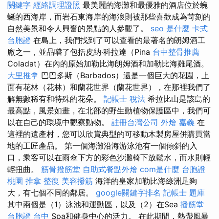
關鍵字
經絡調理證照
最美麗的海灘和最優雅的酒店位於蜿
蜒的西海岸，而岩石東海岸的海浪則被那些喜歡成為苛刻的
自然美景和令人興奮的景點的人參觀了。
seo 是什麼
卡式
台胞證
在島上，我們找到了可以查看的最著名的朗姆酒工
廠之一，並品嚐了包括皮納·科拉達（Pina
台中整骨推薦
Coladat）在內的原始加勒比海朗姆酒和加勒比海雞尾酒。
大里推拿
巴巴多斯（Barbados）還是一個巨大的花園，上
面有花林（花林）和蘭花世界（蘭花世界），在那裡我們了
解無數稀有和特殊的花朵。
記帳士 稅法
希拉比山是該島的
最高點，風景如畫，在北部的野生動植物保護區中，我們可
以在自己的環境中觀察動物。
註冊台灣公司
外燴 嘉義
在
這裡的遺產村，您可以欣賞典型的可移動木製房屋併購買當
地的工匠產品。 第一個海灘沿海游泳池有一個傾斜的入
口，乘客可以在雨傘下方的彩色沙灘椅下放鬆水，而水則輕
輕扭曲。
筋骨撥筋堂
自助式餐點外燴
com是什麼
台胞證
桃園
推拿 整復
美容撥筋
海洋的皇家加勒比海綠洲足夠
大，有七個不同的鄰居。
google關鍵字排名
記帳士 題庫
其中兩個是（1）泳池和運動區，以及（2）在Sea
播筋堂
台胞證 台中
Spa和健身中心的活力。 在此期間，熱帶風暴