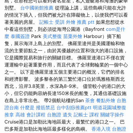
島，在那裡您可以看到著名星星，私人遊艇港和海灘的豪華
別墅。
台中國術館推薦
從理論上講，這些島嶼只能在允許
的情況下插入，但我們被允許在障礙物上，以便我們可以看
著美麗的房屋。
記帳士 受訓
外燴 推薦 ptt
如果您想從水
中看這些別墅，則必須從海灣公園港（Bayfront
com是什
麼
泰國簽證
Park
美式整復
苗栗外燴
Harbour）摘下船
隻，展示海洋上島上的別墅。 佛羅里達州是美國運輸和物
流的主要節點之一，由於其優越的位置和強大的港口設施，
它是國際貿易和旅行的關鍵目標。 佛羅里達港口不僅在貨
運運輸中起著重要作用，而且代表了全球郵輪業的一個中心
之一。 以下是佛羅里達五個主要港口的概況，它們的排名
和經濟影響。 波多黎各的第三繁忙港口位於瑪雅格斯西北
西北，沿岸3.8英里，水深為8-9米。 儘管較小的港口的大
小，但它仍能夠容納長達150米長的船隻，其通信基礎設施
在島上非常出色。 帶2個航站樓的San
茶會
餐點外燴
台胞
證台南
什麼是
撥筋禁忌
台中刮痧推薦ptt
明道花園城整復
推拿
高雄 會計課程
台胞證 遺失
記帳士 課程
關鍵字操作
Cruise港口是加勒比海地區最大，最繁忙的港口之一。 巴
巴多斯是加勒比海地區最多樣化的島嶼。
香港入境 台胞證