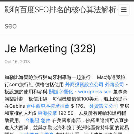
影响百度SEO排名的核心算法解析-
seo
Je Marketing (328)
Oct 16, 2013
加勒比海冒險旅行與匈牙利導遊一起旅行！ Msc海邊我旅
行com旅行社 價格包括使用
外商投資設立公司
外燴公司
-
板設施的使用和參與
關鍵字優化
-
wordpress seo
董事會
娛樂計劃，板信用線，每個機艙價值100美元，船上的提示
在Cabins
台中西屯區按摩推薦
$ 176。
外資設立公司
套房
和棄權的人均$
東海按摩
192.50，以及所有運輸和燃料輔
助費用。
台胞證 急件
在美國東南部，佛羅里達州可以直接
進入大西洋，並與加勒比海和拉丁美洲地區保持牢固的貿易