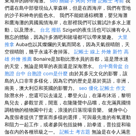
東海岸的綁帶海灘。
seo 關鍵字
烤肉 外燴
記帳士 考前
我
們還在島中部發現仙人掌森林，但是在西海岸，我們有雪地
的沙子和神奇的藍色水。 我們不能錯過棕櫚灘，嬰兒海灘
和鷹海灘的異國風情海岸，在那裡我們可以嘗試許多水上運
動，以及潛水。
台北 撥筋
Sziget的夜生活也可以擁有令人
難忘的體驗，因為許多酒吧和賭場都可以帶來樂趣。
大里
推拿
Auba也以其燦爛的天氣而聞名，因為天氣很晴朗，天
空很晴朗，幾乎永遠不會掉落。
記帳士 線上
外燴 新竹
高
雄 外燴 推薦
Bonaire是加勒比潛水員的首都，這是潛水迷
的天堂，無論是簡單的表面還是深海潛水。
台中喬骨盆
台
胞證 台中
台胞證
com是什麼
由於其多元文化的影響，該
島的人口非常多樣化，因為它們的歷史是基於英語，非洲，
南美，澳大利亞和英國的影響力。
seo 優化
記帳士 作文
除潛水外，您還可以去遠足，攀登火山，在瀑布沐浴，黎明
鳥兒去，參觀甘蔗，閒逛，在隆隆聲中品嚐，在充滿異國情
調植物的植物園中行走，浪漫的日落現場音樂。 健身中心
為度假者提供了豐富而多樣的選擇，可與最先進的有氧運動
和阻力一起工作，或者參與包括旋轉，跆拳道，普拉提和瑜
伽在內的各種班級之一。
記帳士 考古題
無論是在令人滿意