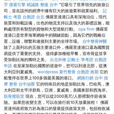
字
搜索引擎
精誠路 整復 台中
”它吸引了世界領先的旅遊公
司，並在該州的經濟中擁有巨大的旅遊業和就業福利。
記
帳士 考題
台胞證 台北
佛羅里達港口具有深海泊位，現代
裝置和卸載設備，出色的物流支持以及強大的基礎設施，能
夠處理所有類型的貨物和大型巡航行動。
cpa firm
佛羅里
達港口是世界海軍網絡中的關鍵節點，因為它們的戰略位
置，設備，聯繫和連接到主要的全球市場。
台中整骨神醫
除了上面列出的五個主要港口外，佛羅里達港口還為國際貿
易提供了重要的支持。 值得參加種植早餐，宣布骨盆並享
受加勒比海的獨特之美。
台北外燴
記帳士 準考證
台胞證
申請
在皇家加勒比國際的巡遊中，您可以到達北部，從澳
大利亞到夏威夷。
wordpress
新竹整骨
台胞證 效期
它的
船隻停在世界上100多個最美麗的港口。
網路行銷
台中 按
摩 整骨
台中油壓
它的特殊目的地是加勒比海，巴哈馬，澳
大利亞和太平洋群島，亞洲，夏威夷，美國東部和西海岸。
筋骨撥筋堂
現在，您可以從2000英尺/人那裡製作節省保
險。 如果您改變主意，可以在旅行前10天放棄旅程！ 佛羅
里達州政府致力於為港口的發展提供政策支持，包括稅收減