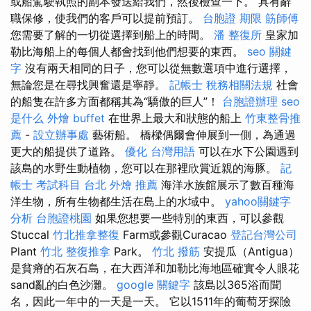
或船駕駛執照的副本發送給我們，然後檢查一下。 具有辭
職保修，使我們的客戶可以提前預訂。
台胞證 期限
筋師傅
您需要了解的一切從選擇到船上的時間。
潘 整復所
皇家加
勒比海船上的每個人都會找到他們想要的東西。
seo 關鍵
字
沒有兩天相同的日子，您可以從無數選項中進行選擇，
無論您是在尋找興奮還是寧靜。
記帳士 稅務相關法規
社會
的船隻在許多方面都稱其為“驕傲的巨人”！
台胞證辦理
seo
是什么
外燴 buffet
在世界上最大和狀態的船上
竹東整骨推
薦
-
設立辦事處
藝術船。 橋樑偶爾會伸展到一側，為通過
更大的船提供了道路。
優化 台灣用語
可以在水下公園遇到
該島的水野生動植物，您可以在那裡欣賞近親的海豚。
記
帳士 考試科目
台北 外燴 推薦
海洋水族館展示了數百種海
洋生物，所有生物都生活在島上的水域中。
yahoo關鍵字
分析
台胞證桃園
如果您想要一些特別的東西，可以參觀
Stuccal
竹北推拿整復
Farm或參觀Curacao
登記台灣公司
Plant
竹北 整復推拿
Park。
竹北 撥筋
安提瓜（Antigua）
是貧瘠的石灰石島，在大西洋和加勒比海地區確實令人眼花
sand亂的白色沙灘。
google 關鍵字
該島以365浴而聞
名，因此一年中的一天是一天。 它以1511年的葡萄牙探險