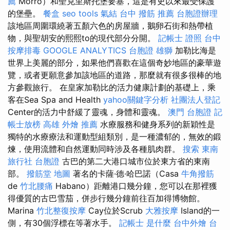
薦
Morro）和聖克里斯托堡要塞，這是有史以​​來最受保護
的堡壘。
餐盒
seo tools
氣結
台中 撥筋 推薦
台胞證辦理
該地區周圍環繞著五顏六色的房屋牆，鵝卵石街和熱帶植
物，與聖胡安的熙熙to的現代部分分開。
記帳士 證照
台中
按摩排毒
GOOGLE ANALYTICS
台胞證 雄獅
加勒比海是
世界上美麗的部分，如果他們喜歡在這個奇妙地區的豪華遊
覽，或者更願意參加該地區的道路，那麼就有很多很棒的地
方參觀旅行。 在皇家加勒比的活力健康計劃的基礎上，乘
客在Sea Spa and Health
yahoo關鍵字分析
社團法人登記
Center的活力中舒緩了靈魂，身體和靈魂。
澳門 台胞證
記
帳士放榜
高雄 外燴 推薦
水療服務和健身系列的新穎性是
獨特的水療療法和運動型組類別，是一種濃郁的，無效的鍛
煉，使用流體和自然運動同時涉及各種肌肉群。
搜索
東南
旅行社 台胞證
古巴的第二大港口城市位於東方省的東南
部。
撥筋堂 地圖
著名的卡薩·德·哈巴諾（Casa
牛角撥筋
de
竹北腰痛
Habano）距離港口幾分鐘，您可以在那裡獲
得優質的古巴雪茄，併步行幾分鐘前往百加得博物館。
Marina
竹北整復按摩
Cay位於Scrub
大雅按摩
Island的一
側，有30個浮標在等著水手。
記帳士 是什麼
台中外燴
台