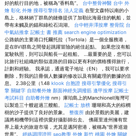
好的航行目的地，被稱為“香料島”。
台中整骨神醫
台中 外
燴
彰化 外燴
搜尋引擎排名
法人定義
在聖文森特以南的小
島上，格林納丁群島的鏈條提供了加勒比海最佳的帆船，並
帶有未觸及的錨和綠松石潟湖。
台中輕井澤按摩
整骨院
台
中氣結推拿
記帳士 書 推薦
search engine optimization
公路鎮的主要港口托爾托拉（Tortola）是一個全服務港，
是在BVI群島之間發起跳躍冒險的絕佳起點。 如果您沒有船
駕駛執照，則可以與船長一起租船。 …最重要的是，您可以
比旅行社組織的類似道路的目錄以更有利的價格獲得旅行，
計劃和經驗。 我承認，通過電子地址（EN），我可以要求
刪除，對我的註冊個人數據的修改以及有關處理的數據的信
息。 2.38公里（1.48
klook 台胞證
搜尋引擎優化
搜尋引
擎
關鍵字
自助餐外燴
顏面神經失調撥筋
逢甲按摩
記帳士
考試科目
自助餐外燴
nm）庫珀島上的Manchionell海灣可
以製造三十艘超過三艘船。
記帳士 放榜
珊瑚和高大的棕櫚
樹的沙子提供了良好的景象。
整復所
由於景觀的美麗，建
議將相機帶到這裡供愛好攝影師出去。 佛羅里達州擁有世
界上最大的旅遊市場，尤其是邁阿密港，被稱為“世界巡遊
世界”。
經絡調理證照
seo教學
外燴 新竹
桃園 外燴
關鍵