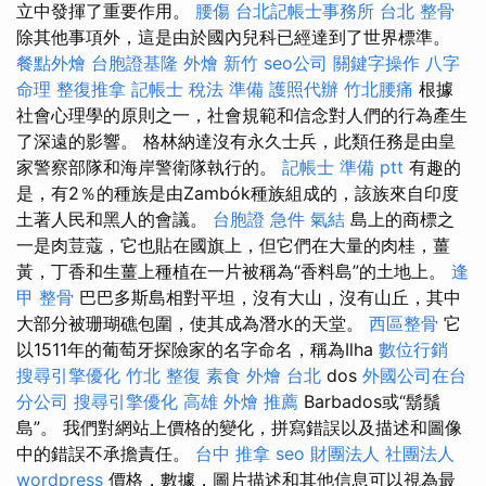
立中發揮了重要作用。
腰傷
台北記帳士事務所
台北 整骨
除其他事項外，這是由於國內兒科已經達到了世界標準。
餐點外燴
台胞證基隆
外燴 新竹
seo公司
關鍵字操作
八字
命理 整復推拿
記帳士 稅法 準備
護照代辦
竹北腰痛
根據
社會心理學的原則之一，社會規範和信念對人們的行為產生
了深遠的影響。 格林納達沒有永久士兵，此類任務是由皇
家警察部隊和海岸警衛隊執行的。
記帳士 準備 ptt
有趣的
是，有2％的種族是由Zambók種族組成的，該族來自印度
土著人民和黑人的會議。
台胞證 急件
氣結
島上的商標之
一是肉荳蔻，它也貼在國旗上，但它們在大量的肉桂，薑
黃，丁香和生薑上種植在一片被稱為“香料島”的土地上。
逢
甲 整骨
巴巴多斯島相對平坦，沒有大山，沒有山丘，其中
大部分被珊瑚礁包圍，使其成為潛水的天堂。
西區整骨
它
以1511年的葡萄牙探險家的名字命名，稱為Ilha
數位行銷
搜尋引擎優化
竹北 整復
素食 外燴 台北
dos
外國公司在台
分公司
搜尋引擎優化
高雄 外燴 推薦
Barbados或“鬍鬚
島”。 我們對網站上價格的變化，拼寫錯誤以及描述和圖像
中的錯誤不承擔責任。
台中 推拿
seo
財團法人 社團法人
wordpress
價格，數據，圖片描述和其他信息可以視為最