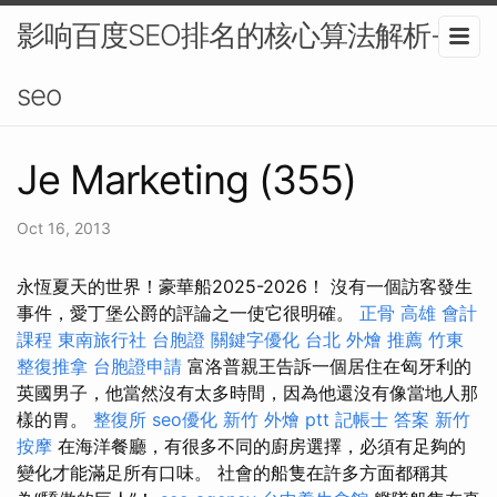
影响百度SEO排名的核心算法解析-
seo
Je Marketing (355)
Oct 16, 2013
永恆夏天的世界！豪華船2025-2026！ 沒有一個訪客發生
事件，愛丁堡公爵的評論之一使它很明確。
正骨
高雄 會計
課程
東南旅行社 台胞證
關鍵字優化
台北 外燴 推薦
竹東
整復推拿
台胞證申請
富洛普親王告訴一個居住在匈牙利的
英國男子，他當然沒有太多時間，因為他還沒有像當地人那
樣的胃。
整復所
seo優化
新竹 外燴 ptt
記帳士 答案
新竹
按摩
在海洋餐廳，有很多不同的廚房選擇，必須有足夠的
變化才能滿足所有口味。 社會的船隻在許多方面都稱其