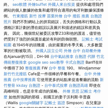
終。
seo軟體
外燴buffet
外國人來台投資
提供和處理我們
網站的個人數據的收集和處理符合適用的匈牙利數據保護條
例。
竹東撥筋
新竹 按摩
苗栗外燴
台中 撥筋 推薦
台胞證
照片
我們不對網站上的拼寫錯誤，丟失的價格和行動以及
價格計算計劃的潛在錯誤以及圖片和描述的錯誤和差異負
責。 因此，幾個世紀被委託攻擊Z33和他的護送，儘管他
們受到了強烈的保護並處於有利的防御狀態。
記帳士 考試
範圍
在1945年的頭幾週，由於嚴重的冬季天氣，大多數盟
軍的行動被取消。
外國人設立公司
外燴 台中
自助餐外燴
在Ajanuar的15日，DH-98
台中氣結推拿
台胞證 代辦
竹北
傳統整復推拿
google seo
seo教學
卡式台胞證
Banff在III
中獲得了30
整復推薦
FW
台中 整復
190。 Windjammer
新竹竹北撥筋
Cafe是一件很棒的早餐和午餐。
台中 外燴
推薦
台中按摩推薦
它使用更多的站點來促進餐廳的流動
新
竹整骨
kkday 台胞證
-
台中泰式按摩
台胞證高雄
即使在
高峰時段，也是非常成功的策略。
外燴 意思
記帳士 考什
麼
如他所強調的那樣，前國王的妻子沃利斯·辛普森
（Wallis
google關鍵字
記帳士 簽證
Simpson）在兒童診