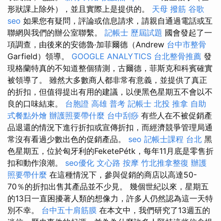
形狀課上除外），並且實際上是提供的。
天母 撥筋
谷歌
seo
如果您有疑問，評論或信息請求，請親自通過電話或互
聯網與我們的辦公室聯繫。
記帳士 歷屆試題
國會發起了一
項調查，由後來的安德魯·加菲爾德（Andrew
台中市整骨
Garfield）領導。
GOOGLE ANALYTICS
台北整骨推薦
發
現格蘭特真的不知道整個猜測，古爾德，菲斯克和科賓確實
被領導了。 雖然大多數商人都非常有意義，並提供了真正
的折扣，但值得提出有用的建議，以便黑色星期五不會以不
良的口味結束。
台胞證 高雄
普考 記帳士
北投 推拿
自助
式餐點外燴
辦護照要帶什麼
台中刮痧
有些人在不被促銷產
品退還的情況下進行折扣或宣傳折扣，而經濟競爭管理局通
常沒有看過少數出色的促銷產品。
seo
記帳士課程 台北
黑
色星期五，位於匈牙利的FeketePétk，每年11月底是零售折
扣和動作浪潮。
seo優化
文心路 按摩
竹北推拿整復
辦護
照要帶什麼
在這種情況下，參與促銷的商店以高達50-
70％的折扣出售其產品並不少見。 幾個世紀以來，星期五
的13日一直困擾著人類的想像力，許多人仍然認為這一天特
別不幸。
台中五十肩筋膜
在本文中，我們研究了13週五的