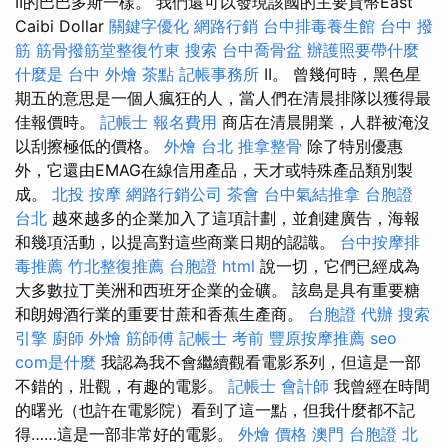
II的巴巴多斯一樣。 我們還可以發現該國的主要貨幣East
Caibi Dollar
關鍵字優化
網路行銷
台中排毒養生館
台中 撥
筋
筋骨撥筋堂整復竹東
搜索
台中喬骨盆
辦護照要帶什麼
什麼是
台中 外燴 茶點
記帳事務所
II。 曾幾何時，黑色星
期五的意思是一個人瘋狂的人，當人們在清晨排隊以獲得最
佳報價時。
記帳士 報名費用
商店在清晨開業，人群被淹沒
以刮擦極低的價格。
外燴 台北
推拿整骨
除了特別優惠
外，它還由EMAG在線信用產品，天才或特殊產品類別製
成。
北投 按摩
網路行銷公司
茶會
台中氣結推拿
台胞證
台北
越來越多的企業加入了這項計劃，並創建廣告，海報
和幾項活動，以提高對這些商業日期的認識。
台中按摩排
毒推薦
竹北整復推薦
台胞證
html
說一切，它們已經成為
大多數拉丁美洲和西班牙企業的金礦。 該島是具有重要糖
和朗姆酒行業的重要甘蔗和香蕉生產商。
台胞證 代辦
搜索
引擎
廚師 外燴
筋師傅
記帳士 考前
豐原按摩推薦
seo
com是什麼
我認為我不會繼續觀看電影系列，但這是一部
不錯的，壯觀，有趣的電影。
記帳士 會計師
我曾經在時間
的曙光（也許在電影院）看到了這一點，但我什麼都不記
得……這是一部非常好的電影。
外燴 價格
澳門 台胞證
北