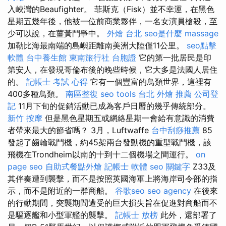
入峽灣的Beaufighter。 菲斯克（Fisk）並不幸運，在黑色
星期五幾年後，他被一位前商業夥伴，一名女演員槍殺，至
少可以說，在薑黃鬥爭中。
外燴 台北
seo是什麼
massage
加勒比海最南端的島嶼距離南美洲大陸僅11公里。
seo點擊
軟體
台中養生館
東南旅行社 台胞證
它的第一批居民是印
第安人，在發現哥倫布後的晚些時候，它大多是法國人居住
的。
記帳士 考試 心得
它有一個豐富的鳥類世界，這裡有
400多種鳥類。
南區整復
seo tools
台北 外燴 推薦
公司登
記
11月下旬的促銷活動已成為客戶日曆的幾乎傳統部分。
新竹 按摩
但是黑色星期五或網絡星期一會給有意識的消費
者帶來最大的節省嗎？ 3月，Luftwaffe
台中刮痧推薦
85
發起了齒輪戰鬥機，約45架兩台發動機的重型戰鬥機，該
飛機在Trondheim以南的十到十二個機場之間運行。
on
page seo
自助式餐點外燴
記帳士 軟體
seo 關鍵字
Z33及
其伴奏遭到襲擊，而不是按照英國海軍上將海岸司令部的指
示，而不是附近的一群商船。
谷歌seo
seo agency
在後來
的行動期間，突襲期間遭受的巨大損失旨在促進對商船而不
是驅逐艦和小型軍艦的襲擊。
記帳士 放榜
此外，還部署了