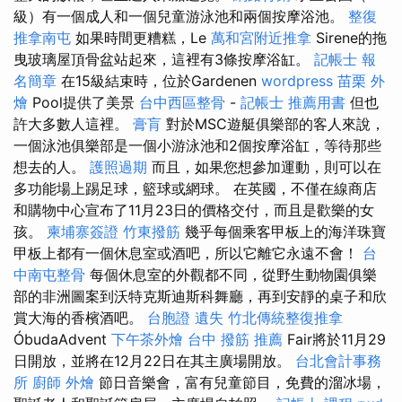
級）有一個成人和一個兒童游泳池和兩個按摩浴池。
整復
推拿南屯
如果時間更糟糕，Le
萬和宮附近推拿
Sirene的拖
曳玻璃屋頂骨盆站起來，這裡有3條按摩浴缸。
記帳士 報
名簡章
在15級結束時，位於Gardenen
wordpress
苗栗 外
燴
Pool提供了美景
台中西區整骨
-
記帳士 推薦用書
但也
許大多數人這裡。
膏肓
對於MSC遊艇俱樂部的客人來說，
一個泳池俱樂部是一個小游泳池和2個按摩浴缸，等待那些
想去的人。
護照過期
而且，如果您想參加運動，則可以在
多功能場上踢足球，籃球或網球。 在英國，不僅在線商店
和購物中心宣布了11月23日的價格交付，而且是歡樂的女
孩。
柬埔寨簽證
竹東撥筋
幾乎每個乘客甲板上的海洋珠寶
甲板上都有一個休息室或酒吧，所以它離它永遠不會！
台
中南屯整骨
每個休息室的外觀都不同，從野生動物園俱樂
部的非洲圖案到沃特克斯迪斯科舞廳，再到安靜的桌子和欣
賞大海的香檳酒吧。
台胞證 遺失
竹北傳統整復推拿
ÓbudaAdvent
下午茶外燴
台中 撥筋 推薦
Fair將於11月29
日開放，並將在12月22日在其主廣場開放。
台北會計事務
所
廚師 外燴
節日音樂會，富有兒童節目，免費的溜冰場，