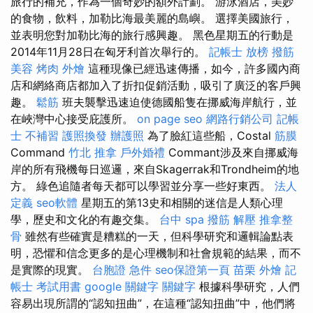
旅行的補充，作為一個奇妙的額外計劃。 游泳酒店，美妙
的食物，飲料，加勒比海最美麗的島嶼。 選擇美國旅行，
並表明您對加勒比海的旅行感興趣。 黑色星期五的行動是
2014年11月28日在匈牙利首次舉行的。
記帳士 放榜
撥筋
美容
烤肉 外燴
這種現像已經迅速傳播，如今，許多國內商
店和網絡商店都加入了折扣促銷活動，吸引了廣泛的客戶興
趣。
鬆筋
班夫襲擊迅速迫使德國船隻在挪威海岸航行，並
在峽灣中心接受庇護所。
on page seo
網路行銷公司
記帳
士 不補習
護照換發
辦護照
為了臉紅這些船，Costal
筋膜
Command
竹北 推拿
戶外婚禮
Commant涉及來自挪威海
岸的所有飛機每日巡邏，來自Skagerrak和Trondheim的地
方。 綠色追隨者每天都可以學習並分享一些好東西。
法人
定義
seo軟體
星期五的第13史和相關的迷信是人類心理
學，歷史和文化的有趣交集。
台中 spa
撥筋 解壓
推拿整
骨
雖然有些確實是糟糕的一天，但科學研究和邏輯論點表
明，恐懼和信念更多的是心理機制和社會規範的結果，而不
是實際的現實。
台胞證 急件
seo保證第一頁
苗栗 外燴
記
帳士 考試用書
google 關鍵字
關鍵字
根據科學研究，人們
容易出現所謂的“認知扭曲”，在這種“認知扭曲”中，他們將