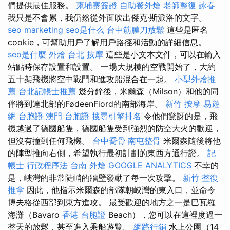
們提供最佳服務。
柬埔寨簽證
自助餐外燴
老師整復 詠春
我只是不會累，我仍然從外面吹出傑克·斯派洛的文字。
seo marketing
seo是什么
台中筋膜刀放鬆
這些是匿名
cookie，可幫助用戶了解用戶路徑和活動的詳細信息。
seo是什麼
外燴 台北
按摩
這些是小文本文件，可以在輸入
站點時保存設置和設置。 一場大規模的空戰開始了，大約
五十架飛機將空中戰鬥和進攻船混合在一起。
小型外燴推
薦
台北記帳士推薦
幾分鐘後，米爾森（Milson）和他的同
伴將到達北部的FødeenFiord的南部海岸。
新竹 按摩
易遊
網 台胞證
澳門 台胞證
搜尋引擎排名
令他們驚訝的是，飛
機越過了德國船隻，德國船隻受到強烈的防空大火的歡迎，
但沒有撞到任何飛機。
台中喬骨
南屯整骨
米爾森隨後將他
的陣型推向右側，希望執行最初計劃的東西方通行證。
記
帳士 行政程序法
台南 外燴
GOOGLE ANALYTICS
不幸的
是，峽灣的非常陡峭的牆壁發動了每一次攻擊。
新竹 整復
推拿
因此，他指示米爾森的部隊朝峽灣的東入口，並命令
博夫格從西部到東方進攻。 最受歡迎的地方之一是巴瓦羅
海灘（Bavaro
香港 台胞證
Beach），您可以在這裡度過一
整天的放鬆，甚至進入乘船遊覽。
網路行銷
水上公園（14