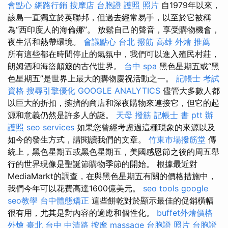
會點心
網路行銷
按摩店
台胞證 護照 照片
自1979年以來，
該島一直獨立於英聯邦，但過去經常易手，以至於它被稱
為“西印度人的海倫娜”。 放鬆自己的聲音，享受購物機會，
夜生活和熱帶環境。
會議點心
台北 撥筋
高雄 外燴 推薦
所有這些都在時間停止的氣氛中，我們可以進入殖民村莊，
朗姆酒和海盜顛簸的古代世界。
台中 spa
黑色星期五或“黑
色星期五”是世界上最大的購物慶祝活動之一。
記帳士 考試
資格
搜尋引擎優化
GOOGLE ANALYTICS
儘管大多數人都
以巨大的折扣，擁擠的商店和深夜購物來連接它，但它的起
源和意義仍然是許多人的謎。
天母 撥筋
記帳士 書 ptt
辦
護照
seo services
如果您曾經考慮過這種現象的來源以及
如今的發生方式，請閱讀我們的文章。
竹東市場撥筋堂
傳
統上，黑色星期五或黑色星期五，美國感恩節之後的周五舉
行的世界現像是聖誕節購物季節的開始。 根據最近對
MediaMarkt的調查，在與黑色星期五有關的價格措施中，
我們今年可以花費高達1600億美元。
seo tools
google
seo教學
台中體態矯正
這些餅乾對於顯示最佳的促銷橫幅
很有用，尤其是對內容的適應和個性化。
buffet外燴價格
外燴 臺北
台中 中清路 按摩
massage
台胞證 照片
台胞證