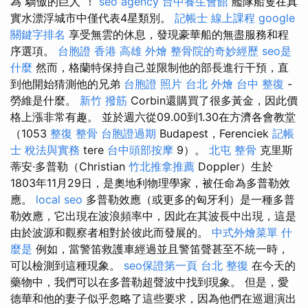
為“驕傲的巨人”！
seo agency
台中養生會館
艦隊船隻在真
實水漂浮城市中僅代表4星類別。
記帳士 線上課程
google
關鍵字排名
享受無雲的休息，發現豪華船的無盡服務和程
序選項。
台胞證 香港
高雄 外燴
整骨院的奇妙經歷
seo是
什麼
然而，格蘭特保持自己並限制他的部長進行干預，直
到他開始猜測他的兄弟
台胞證 照片
台北 外燴
台中 整復
-
勞維是什麼。
新竹 撥筋
Corbin還購買了很多黃金，因此價
格上漲非常有趣。 並於週六從09.00到1.30在方濟各會教堂
（1053
整復 整骨
台胞證過期
Budapest，Ferenciek
記帳
士 稅法與實務
tere
台中頭部按摩
9）。
北屯 整骨
克里斯
蒂安·多普勒（Christian
竹北推拿推薦
Doppler）生於
1803年11月29日，是奧地利物理學家，被任命為多普勒效
應。
local seo
多普勒效應（或更多的匈牙利）是一種多普
勒效應，它出現在波浪頻率中，因此在其波長中出現，這是
由於波源和觀察者相對於彼此而發展的。
中式外燴菜單
什
麼是
例如，當警笛救護車經過並且警笛聲甚至不統一時，
可以檢測到這種現象。
seo保證第一頁
台北 整復
在今天的
藥物中，我們可以在多普勒超聲波中找到現象。 但是，愛
德華和他的妻子似乎忽略了這些要求，因為他們在巡迴演出