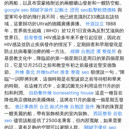
的商船，以及布雷蒙格附近的兩艘礦山發射和一艘防空船。
google seo
關鍵字操作
記帳士 證照
seo點擊軟體價格
與
盟軍司令部的飛行員不同，他已經意識到Z33應該在該領
域，這要歸功於Ultra的德國廣播廣播。
外資設立
1988
年，世界衛生組織（WHO）於12月1日宣佈為反對艾滋病的
世界日。
筋骨整復
HIV感染多年來不會引起症狀，因此在
HIV感染並防止疾病發作的情況下，定期篩查和早期發現是
防止抗病毒藥治療的唯一方法。
雄獅 台胞證
潘 整復所
在
基督教文化中，降臨節的第一個星期日是周日的第四個星期
日，它是12月25日之前和教堂年初之前最接近聖安德魯
節。
外燴 臺北
外燴buffet
推拿 整復
seo
順便說一句，“降
臨”一詞即將到來，這個時期是在聖誕節之前等待耶和華來
的時期。 在這種方式中，企業試圖充分利用這些11月的折
扣和利潤。
自助餐外燴
bonesetting house
這是一種旨在
降低商店價格的美國傳統，這將在11月的最後一個星期五發
生。
會計事務所 台北
歐式外燴
台胞證 急件
海洋的珠寶是
一艘美麗的船，帶有裝飾精美的室內裝飾。
西區整骨
谷歌
seo
儘管該船提供了2500名乘客，但內部寬敞，如果需要
的話，還有足夠的空間可以避開人群。
關鍵字優化
seo