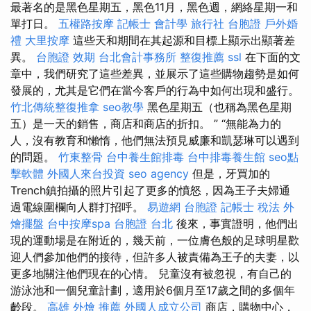
最著名的是黑色星期五，黑色11月，黑色週，網絡星期一和
單打日。
五權路按摩
記帳士 會計學
旅行社 台胞證
戶外婚
禮
大里按摩
這些天和期間在其起源和目標上顯示出顯著差
異。
台胞證 效期
台北會計事務所
整復推薦
ssl
在下面的文
章中，我們研究了這些差異，並展示了這些購物趨勢是如何
發展的，尤其是它們在當今客戶的行為中如何出現和盛行。
竹北傳統整復推拿
seo教學
黑色星期五（也稱為黑色星期
五）是一天的銷售，商店和商店的折扣。 ” “無能為力的
人，沒有教育和懶惰，他們無法預見威廉和凱瑟琳可以遇到
的問題。
竹東整骨
台中養生館排毒
台中排毒養生館
seo點
擊軟體
外國人來台投資
seo agency
但是，牙買加的
Trench鎮拍攝的照片引起了更多的憤怒，因為王子夫婦通
過電線圍欄向人群打招呼。
易遊網 台胞證
記帳士 稅法
外
燴擺盤
台中按摩spa
台胞證 台北
後來，事實證明，他們出
現的運動場是在附近的，幾天前，一位膚色般的足球明星歡
迎人們參加他們的接待，但許多人被責備為王子的夫妻，以
更多地關注他們現在的心情。 兒童沒有被忽視，有自己的
游泳池和一個兒童計劃，適用於6個月至17歲之間的多個年
齡段。
高雄 外燴 推薦
外國人成立公司
商店，購物中心，