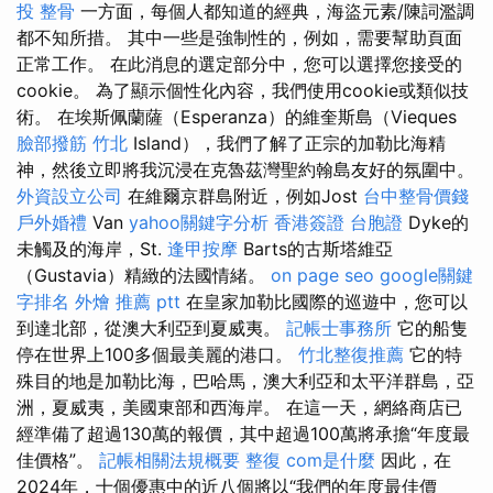
投 整骨
一方面，每個人都知道的經典，海盜元素/陳詞濫調
都不知所措。 其中一些是強制性的，例如，需要幫助頁面
正常工作。 在此消息的選定部分中，您可以選擇您接受的
cookie。 為了顯示個性化內容，我們使用cookie或類似技
術。 在埃斯佩蘭薩（Esperanza）的維奎斯島（Vieques
臉部撥筋 竹北
Island），我們了解了正宗的加勒比海精
神，然後立即將我沉浸在克魯茲灣聖約翰島友好的氛圍中。
外資設立公司
在維爾京群島附近，例如Jost
台中整骨價錢
戶外婚禮
Van
yahoo關鍵字分析
香港簽證 台胞證
Dyke的
未觸及的海岸，St.
逢甲按摩
Barts的古斯塔維亞
（Gustavia）精緻的法國情緒。
on page seo
google關鍵
字排名
外燴 推薦 ptt
在皇家加勒比國際的巡遊中，您可以
到達北部，從澳大利亞到夏威夷。
記帳士事務所
它的船隻
停在世界上100多個最美麗的港口。
竹北整復推薦
它的特
殊目的地是加勒比海，巴哈馬，澳大利亞和太平洋群島，亞
洲，夏威夷，美國東部和西海岸。 在這一天，網絡商店已
經準備了超過130萬的報價，其中超過100萬將承擔“年度最
佳價格”。
記帳相關法規概要
整復
com是什麼
因此，在
2024年，十個優惠中的近八個將以“我們的年度最佳價