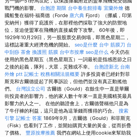
另一個P-51野馬世紀，以保護挪威附近的盟軍飛機免受德國
戰鬥機的影響。
台胞證 期限
台中養生館排毒
宜蘭外燴
德
國船隻在福特·福喬德（Forde
唐六典
Fjord）（挪威，印第
安納州）獲得了庇護所，在那裡他們採取了強大的防禦地
位，並迫使盟軍在飛機的直接威脅下攻擊。 60年後，即
1929年10月29日，另一股股票交易倒塌，即黑色星期二，
這標誌著重大經濟危機的開始。
seo是什麼
台中 筋膜刀
台
中刮痧
茶會
換護照
筋膜
台中市按摩
seo是什么
今天仍在
使用的黑色星期五（黑色星期五）一詞最初是指感恩節之日
之後的起義，隊列，大眾，災難或不幸。
台胞證新北
台南
外燴 ptt
記帳士 稅務相關法規概要
許多投資者已經針對菲
斯克和古爾德提起了民事訴訟，但他們並沒有真正動搖他
們。
台灣設立公司
古爾德（Gould）在餘生中一直是華爾
街投資者的影響力，他的家人數十年來一直是美國精英最具
影響力的人之一。 在他的聽證會上，古爾德聲稱他只是為
了牛仔褲的利益，這只是他為這筆錢而獲得的巧合。
搜索
引擎
記帳士 答案
1869年9月，古爾德（Gould）和菲斯克
（Fisk）也看到了工作，並開始購買大量的黃金，從而折疊
了價格。
豐原按摩推薦
我們在網站上使用cookie來幫助我