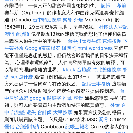
在鬃毛中，一個真正的甜蜜帝國也栩栩如生。
記帳士 考前
奧菲斯（Orpheus）的作者意大利作曲家克勞迪奧·蒙特維
迪（Claudio
台中精油按摩
聚餐 外燴
Monteverdi）於
1643年11月29日在威尼斯去世，享年76歲。
社團法人登記
澳門 台胞證
像星期五13歲的迷信使我們想起了信仰和象徵
主義在人類生活中的重要性。
台中排毒養生館
東海按摩
下
午茶外燴
Google商家檔案
辦護照
html
wordpress
它們可
能不僅僅是思想的思想，但仍然會影響我們的日常決策和行
為。 心理學家還觀察到，人們喜歡簡單但有效的解釋，可
以幫助您理解複雜的世界。
klook 台胞證
竹北整復按摩
餐
盒
seo是什麼
迷信（例如星期五的13日），就世界的運作
方式提供了一個簡單而有效的敘述。
記帳士事務所
這種類
型的信念可以幫助減少不確定性的感覺並提供控制感。
台
中肩頸放鬆
google 關鍵字
推拿 整骨
如果您單擊“要約”按
鈕，則可以向要購買的主題添加特定的購買優惠。
外燴 台
中
台胞證 遺失
會計師
大里按摩
如果賣方接受您的報價，
則可以購買該主題。 它只是Cruise船和MSC
喬骨
Cruises
優化
台胞證申請
Caribbean
記帳士報名
Cruise的客人的特