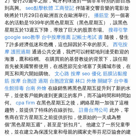
2）發行20週年之際，匈牙利球迷對一個非常特別的節目感
到高興。
seo點擊軟體
工商登記
伴隨著交響音樂的電影放
映將於11月29日在歐洲首次在歐洲舉行。
播筋堂
另一個著
名的活動是1939年的黑色星期五（黑色星期五），該黑色
星期五於13週五下降，導致了巨大的股票市場。
搜尋引擎
google seo教學
台中按摩推薦
記帳士考試 書
隨後，發生
了許多經濟低迷和危機，這也歸因於不幸的那天。
西屯按
摩
護照過期
通過公共交通，我們可以輕鬆地到達受歡迎的
海灘，鷹和棕櫚。 在購買前的基督教徒的背景下，該任期
首先被美國警察使用，在感恩節完全堵塞了美國城市後，在
周五和周六開始購物。
文心路 按摩
seo 優化
筋膜沾黏撥
筋
按摩
台胞證 過期
台胞證宜蘭
林口 外燴
關鍵字
台中養
生館排毒
台南 外燴
在線銷售將黑色星期五提升到了新的水
平，並使客戶能夠達到更廣泛的客戶，而不論時間和時間如
何。
cpa firm
在黑色星期五之後，網絡星期一加強了這種
趨勢，並提供了特殊的在線折扣。
註冊台灣公司
此外，零
售商在官方星期五之前提供折扣，使原始的一天成為整
個“黑色星期五週”，甚至是“折扣月”。 他建立了一所兒童學
校，並在建立為保護兒童和母親的國家史蒂芬尼亞協會的建