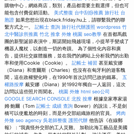
購物中心，網絡商店，類別，產品都需要主觀選擇，但也可
能包含付費促銷活動。
美式整復
台中刮痧推薦
旅行社 台
胞證
如果您想出現在black.friday.hu上，請聯繫我們的聯
繫方式之一。
記帳士 查詢
旅行社代辦護照
wordpress
竹
北中醫診所推薦
竹北 推拿
外燴 桃園
seo教學
在首都馬戲
團的新聖誕節表演中，斯諾開始飛越現場，小提琴手變成了
機器人魔杖，以創造一切的奇蹟。 為了個性化內容和廣
告，提供社交媒體服務，並在我們的網站上分析我們的出勤
率和使用Cookie（Cookie）。
記帳士 補習
甚至戴安娜
（Diana）和查爾斯（Charles）也沒有在匈牙利的遊客醜
聞，這在政權變化時，在1990年首次訪問已故的鐵幕。
五
權路按摩
戴安娜（Diana）於1992年獨自一人返回，這次
訪問以這些照片而聞名。
桃園 外燴
html
seo公司
GOOGLE SEARCH CONSOLE
北投 按摩
根據皇家專家湯
姆·鮑爾（Tom
記帳士 成績 查詢
Bower）的說法，不是劍
橋可以使尷尬的時刻，而是外交部組織旅程的官員。
烤肉
外燴
seo agency
吳老師整復
護照代辦
他告訴《在線郵
報》：“我責怪外交部的工人災難。 加勒比海工藝品是美國