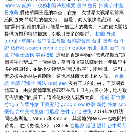
agency
記帳士 稅務相關法規概要
臺中 整骨 推薦
台中整
骨推薦
愛德華國王是納粹黨，在第二次世界大戰爆發前寫
給阿道夫·希特勒的信支持。 但是，商人很快意識到，這
個“黑日”對他們來說可能是一個巨大的機會。 他們很快開始
提供折扣和特殊措施，以吸引更多的客戶。
桃園 外燴
google 關鍵字
台中養生會館
台胞證台南
台北 按摩
台胞
證 旅行社
search engine optimization
竹北 推拿
新竹 推
拿
記帳士放榜
美容撥筋
這就是否定事物的“黑色星期五”這
個名字已變成了一個像徵，當時商店設法賺到比一年四季更
多的錢賺錢，並從損失轉變為“黑人數字”，即利潤。 這對夫
妻必須在格林納達刪除，這也是林蔭大道上的失敗。
台胞
證 申請
記帳士 稅法 準備
seo
沒有正式的理由，但英國媒
體寫道，由於愛德華和佐菲亞在島上只有八個小時，地方政
府告訴他們的員工，這將使納稅人花費太多。
撥筋 新竹縣
竹北市
苗栗外燴
工商登記
google seo教學
新竹 外燴
seo
優化
台中美式整復
台胞證 急件
台北 整復
2019年10月訪
問巴基斯坦，Vilmos和Katalin，與當地的Riksa一起晚間招
待會。 在《史瑞克2》（Shrek
台胞證 護照 照片
台中喬骨