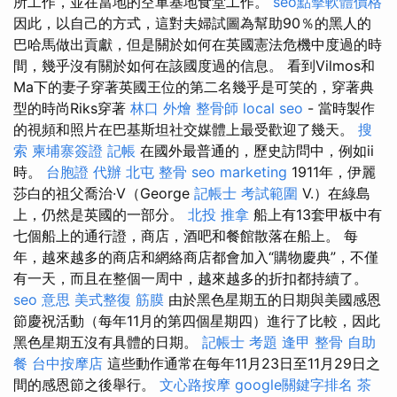
所工作，並在當地的空軍基地食堂工作。
seo點擊軟體價格
因此，以自己的方式，這對夫婦試圖為幫助90％的黑人的
巴哈馬做出貢獻，但是關於如何在英國憲法危機中度過的時
間，幾乎沒有關於如何在該國度過的信息。 看到Vilmos和
Ma下的妻子穿著英國王位的第二名幾乎是可笑的，穿著典
型的時尚Riks穿著
林口 外燴
整骨師
local seo
- 當時製作
的視頻和照片在巴基斯坦社交媒體上最受歡迎了幾天。
搜
索
柬埔寨簽證
記帳
在國外最普通的，歷史訪問中，例如ii
時。
台胞證 代辦
北屯 整骨
seo marketing
1911年，伊麗
莎白的祖父喬治·V（George
記帳士 考試範圍
V.）在綠島
上，仍然是英國的一部分。
北投 推拿
船上有13套甲板中有
七個船上的通行證，商店，酒吧和餐館散落在船上。 每
年，越來越多的商店和網絡商店都會加入“購物慶典”，不僅
有一天，而且在整個一周中，越來越多的折扣都持續了。
seo 意思
美式整復 筋膜
由於黑色星期五的日期與美國感恩
節慶祝活動（每年11月的第四個星期四）進行了比較，因此
黑色星期五沒有具體的日期。
記帳士 考題
逢甲 整骨
自助
餐
台中按摩店
這些動作通常在每年11月23日至11月29日之
間的感恩節之後舉行。
文心路按摩
google關鍵字排名
茶