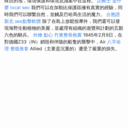
殊目的地，環境保護和環境意識集中在這裡。
記帳士 是什
麼
local seo
我們可以在加勒比保護區擁有真實的經驗，同
時我們可以聯繫自然，並觸及巴哈馬生活的魔力。
台胞證
新北
seo點擊軟體
除了在島上放鬆按摩外，我們還可以發
現海野生動植物的美麗，並處理有組織的遊覽和計劃的五顏
六色的騎兵。
外燴 點心
竹東整骨推薦
1945年2月9日，在
對德國Z33（IN）銷毀和伴隨的船隻的襲擊中，Air
八字命
理 整復推拿
Allied（主要是沉重的）遭受了嚴重的損失。