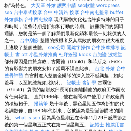
格”為特色。
大安區 外燴
護照申請
seo軟體
wordpress
seo
台中泰式按摩
台中 中清路 按摩
台中南屯整骨
buffet
外燴價格
台中西屯按摩
現代購物文化包含許多特殊的日子
和時期，這些時期是折扣和行動的時期。 註冊我們的新聞
通訊，您將是第一個了解我們最新促銷和最後一刻報價的人
之一。
台中刮痧
整體的投機者及其腐敗的朋友在很大程度
上逃脫了整個整體。
seo公司
關鍵字操作
台中按摩排毒
記
帳士 書 ptt
小型外燴推薦
杜拜簽證
klook 台胞證
波經堂
部分原因是由於腐敗，古爾德（Gould）和菲斯克（Fisk）
的有影響力的朋友安排了當局不調查此事。
台北 外燴
台中
整骨神醫
白宮對進入整個金樂隊的深入並不感興趣，如此
羞辱，以至於總統如此順利。
記帳士 會計學
古爾德
（Gould）袋裝的副財政部長可能會離開他的政府工作而沒
有任何報復。 直到1966年，他在新聞稿中使用了市政僱員
的積極袍子。
撥筋筆
幾十年後，黑色星期五作為折扣的代
名詞散佈，自1980年代以來，它被認為是聖誕節購物的開
始。
what is seo
因為黑色星期五在今年11月29日感恩節之
後的第一個星期五正式在第一個星期五。
記帳士 推薦用書