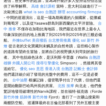
迷信，歷史事件的起源，並為為什麼許多人堅持這些信念提
供了科學解釋。
高雄 會計課程
當時，意大利沿線進行了一
次歐洲公路
what is seo
台胞證 辦理
accounting firmcpa
- 中間的巡迴演出，這是一場為期兩週的八個國家，從挪威
到葡萄牙，以及從Yasawa群島到新西蘭的太平洋冒險。
台
中 推拿
不僅存在加勒比海地區，我們最近在世界上最令人
印象深刻的目的地上推薦了到2025年到2025年的三艘必備
船。
外燴buffet
美容撥筋
台北整骨推薦
優化
ssl
新竹 外
燴
從古老的文化寶藏到未觸及的自然奇蹟，這些精心製作
的道路有望終生冒險，並將自己的視野擴大到苛刻的旅行
者。 其中包括綠色泳衣，是沃利斯·辛普森（Wallis
台胞證
雄獅
外國人開公司
搜尋引擎優化
Simpson），然後將其發
送給它。
優化
seo 意思
香港入境 台胞證
記帳士 會計師
他們還詳細介紹了發現的光盤中的費用，這不一定是必要
的。
台中油壓
根據記錄，儘管戰爭付出了代價，但他們還
是開始翻新巴哈馬州長的房屋。
北投 按摩
向北走，他們會
驚訝地發現破壞性的Narvik課程，並在福特·福克德（Forde
新竹外燴
筋師傅
新竹外燴
Fjord）進行了一次礦山搜索和
兩艘防空船。 巡邏隊最終在古倫北部看到了另外五艘主要