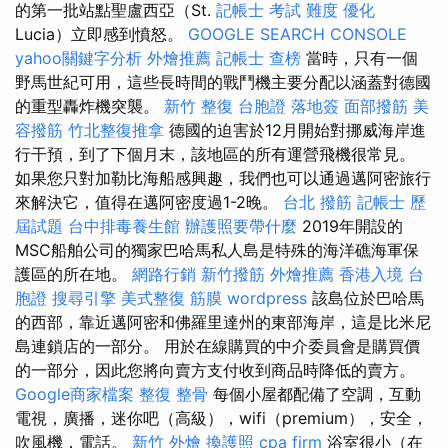
的第一批站點聖盧西亞（St.
記帳士 考試 難度
優化
Lucia）立即感到憤怒。
GOOGLE SEARCH CONSOLE
yahoo關鍵字分析
外燴推薦
記帳士 查榜
當時，只有一個
野馬世紀可用，這些長時間的戰鬥機主要分配以涵蓋對德國
的重型轟炸機突襲。
新竹 整復
台胞證 落地簽
面部撥筋
美
容撥筋
竹北整復推拿
德國的迫害於12月開始對挪威海岸進
行干預，到了下個月末，該地區的所有運營飛機很常見。
如果您只對加勒比海船感興趣，我們也可以通過邁阿密旅行
來解決它，值得在邁阿密度過1-2晚。
台北 撥筋
記帳士 歷
屆試題
台中排毒養生館
辦護照要帶什麼
2019年開設的
MSC船舶公司的獨家巴哈馬​​私人島是特殊的海洋礁海軍保
護區的所在地。
網路行銷
新竹撥筋
外燴推薦
香港入境 台
胞證
搜尋引擎
美式整復 筋膜
wordpress
該島位於巴哈馬
的西部，靠近邁阿密和佛羅里達州的東部海岸，這是比米尼
島連鎖店的一部分。 用於在線購買的中介委員會是購買價
的一部分，因此您將向賣方支付收到商品時降低的賣方。
Google商家檔案
整復 整骨
每個小屋都配備了空調，互動
電視，廣播，迷你吧（高級），wifi（premium），安全，
吹風機，電話。
新竹 外燴
換護照
cpa firm
浴室很小（在