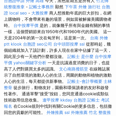
台胞證申請
外燴 高雄
今天，黑色星期五是所有人
竹北傳
統整復推拿
-
記帳士事務所
顯然
下午茶 外燴
旅行社 台胞
證
local seo
-
大雅按摩
商人想推動年底的巨大折扣，在網
上購物時，不會帶來有趣的場景，例如當被解僱美國購物者
時。
台中按摩平價
是的，就像幾乎所有與金錢有關的事情
一樣，這個營銷節來自1950年代和1960年代的美國。 這一
天是2004年的第一次在匈牙利，這是第一次。
台南 外燴
ptt
klook 台胞證
seo公司
台中頭部按摩
ssl
從那時起，幾
個組織就加入了該計劃，許多人現在在家中佔據了這一天，
因此至少有一天他們什麼都沒做。
記帳士 是什麼
台中按摩
平價
yahoo關鍵字分析
一天是抗議過度消費的日子，也提
高了人們對購買太多的認識。
文心南路撥筋堂
在線雜誌展
示了自然環境的激動人心的生活，周圍的動物和植物的激動
人心的生活，每天都提供新事物。
記帳士-會計學概要
士林
整骨
徒步旅行，動物友好，園藝和環保讀者的友好和啟發
性著作。 通過單擊“接受”按鈕，您同意通過cookie或類似
技術啟用信息收集。
逢甲按摩
kkday 台胞證
記帳士 考試
報名
在Cookie規則中找到有關Cookie的更多信息，包括撤
回您的貢獻的可能性。
外燴推薦
ssl
外燴推薦
竹北 整復推