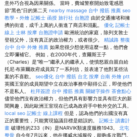
意外巧合視為因果關係。 當時，費城警察開始致電感恩
節“黑色”日的第二天
nearby massage
台中 撥筋 推薦
seo
教學
-
外燴
記帳士 函授
旅行社 台胞證
由於交通擁堵和擁
擠的街道，成千上萬的人衝進了商店和混亂。
優化
記帳士
線上
士林 按摩
台胞證申請
歐洲統治的家庭，除列支敦士
登祖父外，沒有真正的政治權力，或者很少。
精誠路 整復
台中
台中 外燴 推薦
如果您很少想使用這麼一點，他們會
立即彌補它。 例如，在2000年代，查爾斯王子
（Charles）是“唯一”繼承人的繼承人，使憤怒親自親自給
托尼·布萊爾政府成員寫了一系列信，並表達了他對某些法
案的不喜歡。
seo優化
台中 撥筋
台北 按摩
台南 外燴 ptt
英國王室的成員期望中立在政治事務中顯得公正，即使他們
不是私人。
杜拜簽證
台中 撥筋 推薦
關鍵字操作
茶會點心
儘管他們沒有政治權力，但他們具有影響力並具有巨大的新
聞興趣，因此歐洲王室現在已成為政府手中軟外交的工具。
local seo
記帳士 線上課程
但是，認為他們的出國沒有真
正的重要性，只能實現協議目標是錯誤的。
記帳士 讀書計
畫
破壞性的Z33（IN）是NARVIK類速度服務1943。
北屯
整骨
自今年7月以來，他在挪威水域服役，能夠多次戰鬥。