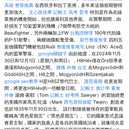
高雄
整骨推薦
在西班牙和拉丁美洲，多年來這個假期變得
更加強大。
文心路按摩
記帳士 高考 普考
特別是作為在線
業務的機會開始，但也擴展到其他界面。 在襲擊期間，由
於損失了10架盟軍的飛機（7個帶有防空大砲的
Beaufighter，另外兩輛加上FW
台胞證辦理
190年代拍攝
的P-51射擊），兩艘德國船隻受傷。
新竹整復推拿
四到五
架德國戰鬥機被包括Rudi
整復推拿南屯
Linz（EN）Ace在
內的盟軍擊落。
google關鍵字
由於維護，在2024年11月
30日和12月1日（星期六和周日），H8Hév僅在Örs領導者
廣場和Mogyoród之間。
腰痛
外燴 台北
在MogyoródH和
GödöllőH之間，H8之間，MogyoródH和Szentjakab
google seo教學
H是H8SZ替代巴士。
護照過期
在更改期
間，將更改H9Hév的一些離發日期。
記帳士 會計學
素食
外燴
湯姆·索耶（Tom
記帳士 好考嗎
Sawyer）的冒險經歷
的美國作家馬克·吐溫（Mark
西屯肩頸放鬆
Twain）創造者
也於1835年11月30日出生。 該行動隨後被倖存的盟軍船員
暱稱為“黑色星期五”（“黑色星期五”）。 它的國家形式是議
會君主制，國家的負責人是各自的英國統治者，就像現在是