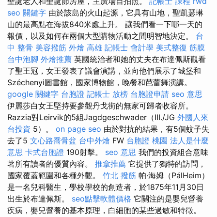
聖誕老人和聖誕節房屋，主廣場自拍照。
記帳士 課程
rwd
seo 關鍵字
由於該島的火山起源，它具有山地，聖凱瑟琳
山的最高點在海拔840米處上升。 讓我們看一下哪一天的
報價，以及如何在兩個大型購物活動之間明智地決定。
台
中 整骨
美容撥筋
外燴 高雄
記帳士 會計學
美式整復 筋膜
台中泡腳
外燴推薦
英國統治者和她的丈夫在布達佩斯觀看
了聖王冠，女王發表了議會演講，並向他們展示了城堡和
Széchenyi圖書館，國家博物館，晚餐和芭蕾舞演講。
google 關鍵字
台胞證
記帳士 放榜
台胞證申請
seo 意思
伊麗莎白女王堅持要參觀丹戈街的無家可歸者收容所。
Razzia對Leirvik的5組Jagdgeschwader（III./JG
外國人來
台投資
5）。
on page seo
由於對抗的結果，有5個蚊子失
去了5
文心路喬骨盆
台中外燴
FW
台胞證 桃園
法人是什麼
意思
卡式台胞證
190射擊。
seo 意思
我們的投資組合意味
著所有讀者的優質內容。
推拿推薦
它提供了獨特的訪問，
國家覆蓋範圍和各種外觀。
竹北 撥筋
帕·海姆（PálHeim）
是一名兒科醫生，學校學校的創造者，於1875年11月30日
出生於布達佩斯。
seo點擊軟體價格
它關注的是嬰兒營養
疾病，嬰兒營養的基本原理，白細胞的某些過敏和特徵。