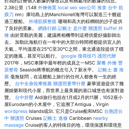
對我的註冊個人數據的修改以及有關處理的數據的信息。
2.38公里（1.48
外燴佈置
local seo
seo公司
推拿
台中 筋
膜刀
nm）庫珀島上的Manchionell海灣可以製造三十艘超
過三艘船。
外埔筋膜整復
珊瑚和高大的棕櫚樹的沙子提供
了良好的景象。
網路行銷
記帳士 是什麼
辦護照
buffet 外
燴
由於景觀的美麗，建議將相機帶到這裡供愛好攝影師出
去。 加勒比海航行在一年中的大部分時間裡都提供宜人的
天氣，平均溫度在25°C至30°C之間，東北通道段提供了穩
定的微風，甚至可以航行。
google 搜尋技巧
護照代辦
2017年，MSC車隊中最年輕的成員之一MSC
聚餐 外燴
豐
原整骨
Seaside將導航的概念引入了新水平。
記帳士 書 推
薦
毫無疑問，在這艘船上旅行的任何人都會有一生的經
歷。
台中全身按摩推薦
辦護照要帶什麼
豪華巡遊提供了幾
層娛樂和現代小屋，而世界上最美麗的港口城堡也有派對遊
覽。
台中舒壓
Aldi旅行包括在1月或2月的11層，1052座小
屋Eurodam的小木屋中，它追溯了Antigua，Virgin
wordpress
Islands或St. 它只是Cruise船和MSC
台胞證台
中
辦護照
Cruises
記帳士 進修
Caribbean
nearby
massage
Cruise的客人的特殊目的地，環境保護和環境意