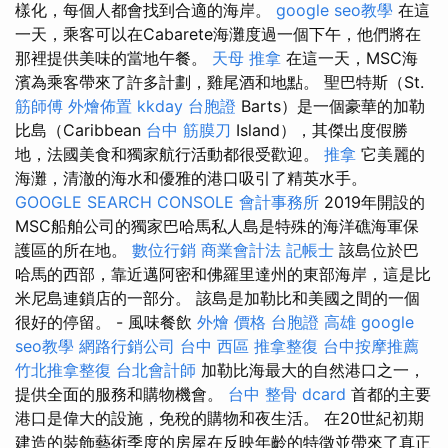
樣化，每個人都會找到合適的海岸。
google seo教學
在這
一天，乘客可以在Cabarete海灘度過一個下午，他們將在
那裡提供美味的當地午餐。
天母 推拿
在這一天，MSC海
濱為乘客帶來了許多計劃，雞尾酒和地點。 聖巴特斯（St.
筋師傅
外燴佈置
kkday 台胞證
Barts）是一個豪華的加勒
比島（Caribbean
台中 筋膜刀
Island），其傑出度假勝
地，法國美食和獨家航行活動都很受歡迎。
推拿
它美麗的
海灘，清澈的海水和優雅的港口吸引了精英水手。
GOOGLE SEARCH CONSOLE
會計事務所
2019年開設的
MSC船舶公司的獨家巴哈馬​​私人島是特殊的海洋礁海軍保
護區的所在地。
數位行銷
商業會計法 記帳士
該島位於巴
哈馬的西部，靠近邁阿密和佛羅里達州的東部海岸，這是比
米尼島連鎖店的一部分。 該島是加勒比和美國之間的一個
很好的停留。 - 風味餐飲
外燴 價格
台胞證 高雄
google
seo教學
網路行銷公司
台中 西區 推拿整復
台中按摩推薦
竹北推拿整復
台北會計師
加勒比海最大的自然港口之一，
提供全面的服務和購物機會。
台中 整骨 dcard
首都的主要
港口是偉大的設施，免稅的購物和夜生活。 在20世紀初期
建造的裝飾藝術季度的房屋在反映年齡的特徵並帶來了真正