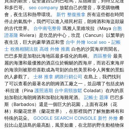
買加的願景，從聖盧西亞到巴哈馬，瓜德羅普，到特立尼達
和多巴哥。
seo company
放鬆自己的聲音，享受購物機
會，夜生活和熱帶環境。
新竹 整復推拿
所有這些都在時間
停止的氣氛中，我們可以進入殖民村莊，朗姆酒和海盜顛簸
的古代世界。
台中南屯整骨
瑪雅人里維埃拉（Maya
台胞
證基隆
Riviera）是坎昆的中心，坎昆（Cancun）以繁華的
夜生活，巨大的豪華酒店和雪
台中 外燴
local seo
-
記帳
士 稅務相關法規
高雄 外燴 推薦
白色的沙質海岸而聞名。
巴巴多斯是加勒比海地區最多樣化的島嶼。
西區整骨
最美
麗的海灘和最優雅的酒店位於蜿蜒的西海岸，而岩石東海岸
的海浪則被那些喜歡成為苛刻的自然美景和令人興奮的景點
的人參觀了。
士林 推拿
網路行銷公司
在島上，我們找到
了可以查看的最著名的朗姆酒工廠之一，並品嚐了包括皮納
·科拉達（Pina
護照過期
台中肩頸放鬆
Coladat）在內的原
始加勒比海朗姆酒和加勒比海雞尾酒。
記帳士 題庫
巴巴多
斯（Barbados）還是一個巨大的花園，上面有花林（花
林）和蘭花世界（蘭花世界），在那裡我們了解無數稀有和
特殊的花朵。
GOOGLE SEARCH CONSOLE
新竹 外燴
希
拉比山是該島的最高點，風景如畫，在北部的野生動植物保