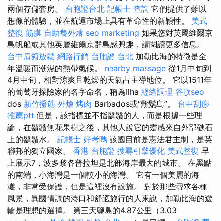
兩個存儲套房。
台胞證台北
記帳士 查詢
它們提供了難以
想像的體驗，並在航運市場上具有革命性的新穎性。
美式
整復 筋膜
自助餐外燴
seo marketing
如果您對英屬維爾京
島帆船或其他英屬維爾京群島感興趣，請閱讀更多信息。
台中肩頸放鬆
網路行銷
台胞證 台北
加勒比海的特徵是全
年溫暖而潮濕的熱帶氣候。
nearby massage
從1月中旬到
4月中旬，相對涼爽且乾燥的天氣占主導地位。 它以1511年
的葡萄牙探險家的名字命名，稱為Ilha
經絡調理
谷歌seo
dos
新竹撥筋
外燴 烤肉
Barbados或“鬍鬚島”。
台中刮痧
推薦ptt
但是，該指標並不指鬍鬚的人，而是根據一些理
論，在鬍鬚無花果樹之後，其他人說它的靈感來自外部礁石
上的鬍鬚水。
記帳士 好考嗎
該國目前是憲法君主制，是英
聯邦的獨立國家。
香港 台胞證
搜尋引擎優化
美式整復
早
上展示7，波多黎各普拉坦是北部海岸最大的城市。 在黑點
的南端，小海灣是一個較小的海灣。 它有一個美麗的海
灘，非常受保護，但是這裡沒有設施。 對於那些尋求各種
風景，異國情調的港口和舒適旅行的人來說，加勒比海的遊
輪是理想的選擇。 第三天鹽島的4.87公里（3.03