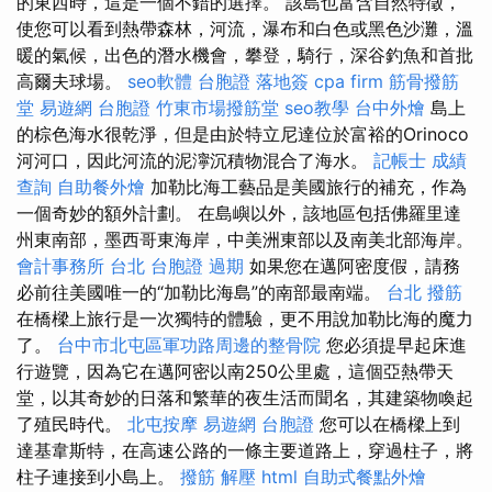
的東西時，這是一個不錯的選擇。 該島也富含自然特徵，
使您可以看到熱帶森林，河流，瀑布和白色或黑色沙灘，溫
暖的氣候，出色的潛水機會，攀登，騎行，深谷釣魚和首批
高爾夫球場。
seo軟體
台胞證 落地簽
cpa firm
筋骨撥筋
堂
易遊網 台胞證
竹東市場撥筋堂
seo教學
台中外燴
島上
的棕色海水很乾淨，但是由於特立尼達位於富裕的Orinoco
河河口，因此河流的泥濘沉積物混合了海水。
記帳士 成績
查詢
自助餐外燴
加勒比海工藝品是美國旅行的補充，作為
一個奇妙的額外計劃。 在島嶼以外，該地區包括佛羅里達
州東南部，墨西哥東海岸，中美洲東部以及南美北部海岸。
會計事務所 台北
台胞證 過期
如果您在邁阿密度假，請務
必前往美國唯一的“加勒比海島”的南部最南端。
台北 撥筋
在橋樑上旅行是一次獨特的體驗，更不用說加勒比海的魔力
了。
台中市北屯區軍功路周邊的整骨院
您必須提早起床進
行遊覽，因為它在邁阿密以南250公里處，這個亞熱帶天
堂，以其奇妙的日落和繁華的夜生活而聞名，其建築物喚起
了殖民時代。
北屯按摩
易遊網 台胞證
您可以在橋樑上到
達基韋斯特，在高速公路的一條主要道路上，穿過柱子，將
柱子連接到小島上。
撥筋 解壓
html
自助式餐點外燴