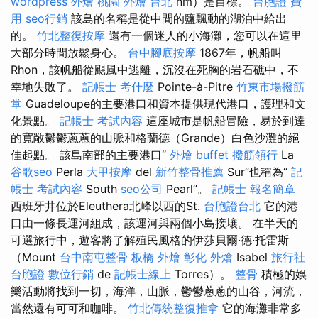
wordpress
外燴 桃園
外燴 台北
nm）是目標。
台胞證 費
用
seo行銷
該島的名稱是從中間的鹽飄動的湖泊中給出
的。
竹北整復按摩
還有一個迷人的小海灘，您可以在這里
大部分時間放鬆身心。
台中腳底按摩
1867年，帆船叫
Rhon，該帆船從颶風中逃離，沉沒在死胸的岩石礁中，不
幸地失敗了。
記帳士 考什麼
Pointe-à-Pitre
竹東市場撥筋
堂
Guadeloupe的主要港口和資本提供現代港口，護理和文
化景點。
記帳士 考試內容
這座城市是帆船冒險，易於到達
的寬敞鬱鬱蔥蔥的山脈和格蘭德（Grande）白色沙灘的絕
佳起點。 該島南部的主要港口“
外燴 buffet
撥筋領行
La
谷歌seo
Perla
大甲按摩
del
新竹整骨推薦
Sur”也稱為“
記
帳士 考試內容
South
seo公司
Pearl”。
記帳士 報名簡章
西班牙井位於Eleuthera北峰以西的St.
台胞證台北
它的港
口由一條長運河組成，該運河與兩個小島接壤。 在半天的
可選旅行中，遊客將了解殖民風格的伊莎貝爾·德·托雷斯
（Mount
台中南屯整骨
板橋 外燴
彰化 外燴
Isabel
旅行社
台胞證
數位行銷
de
記帳士線上
Torres）。
整骨
積極的娛
樂活動將找到一切，海洋，山脈，鬱鬱蔥蔥的山谷，河流，
當然還有可可和咖啡。
竹北傳統整復推拿
它的海灘非常多