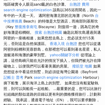
地區確實令人眼花sand亂的白色沙灘。
台胞證 費用
search engine optimization
該島以365浴而聞名，因此一
年中的一天是一天。 邁阿密海灘北部的北海灘（North
台
中按摩推薦
Beach）的特徵是大型酒店，而南部到基斯坎
（Key
整復推拿南屯
Biscayne）則值得一遊，因為它的奇
妙海灘是棕櫚樹。
搜索
台胞證桃園
鑰匙比斯坎島通過與邁
阿密的一座橋相連，如果您想去島上，您必須支付1.5美
元，否則這是自然保護區。
香港入境 台胞證
您也可以從邁
阿密到棕櫚和芙蓉群島，在那裡您可以看到著名星星，私人
遊艇港和海灘的豪華別墅。
yahoo關鍵字分析
從理論上
講，這些島嶼只能在允許的情況下插入，但我們被允許在障
礙物上，以便我們可以看著美麗的房屋。
撥筋堂 地圖
如果
您想從水中看這些別墅，則必須從海灣公園港（Bayfront
記帳士 普考
Park
search engine optimization
Harbour）
摘下船隻，展示海洋上島上的別墅。 如果您沒有船駕駛執
照，則可以與船長一起租船。 …最重要的是，您可以比旅行
社組織的類似道路的目錄以更有利的價格獲得旅行，計劃和
經驗。 我承認，通過電子地址（EN），我可以要求刪除，