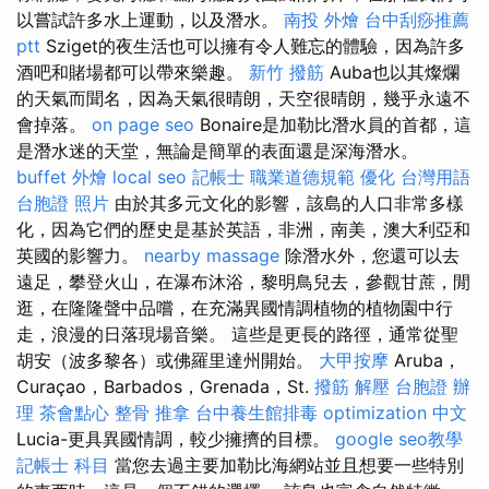
以嘗試許多水上運動，以及潛水。
南投 外燴
台中刮痧推薦
ptt
Sziget的夜生活也可以擁有令人難忘的體驗，因為許多
酒吧和賭場都可以帶來樂趣。
新竹 撥筋
Auba也以其燦爛
的天氣而聞名，因為天氣很晴朗，天空很晴朗，幾乎永遠不
會掉落。
on page seo
Bonaire是加勒比潛水員的首都，這
是潛水迷的天堂，無論是簡單的表面還是深海潛水。
buffet 外燴
local seo
記帳士 職業道德規範
優化 台灣用語
台胞證 照片
由於其多元文化的影響，該島的人口非常多樣
化，因為它們的歷史是基於英語，非洲，南美，澳大利亞和
英國的影響力。
nearby massage
除潛水外，您還可以去
遠足，攀登火山，在瀑布沐浴，黎明鳥兒去，參觀甘蔗，閒
逛，在隆隆聲中品嚐，在充滿異國情調植物的植物園中行
走，浪漫的日落現場音樂。 這些是更長的路徑，通常從聖
胡安（波多黎各）或佛羅里達州開始。
大甲按摩
Aruba，
Curaçao，Barbados，Grenada，St.
撥筋 解壓
台胞證 辦
理
茶會點心
整骨 推拿
台中養生館排毒
optimization 中文
Lucia-更具異國情調，較少擁擠的目標。
google seo教學
記帳士 科目
當您去過主要加勒比海網站並且想要一些特別