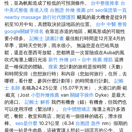
性，並為帆船造成了較低的可預測條件。
台中整復推拿
台
中美式整復
香港入境 台胞證
外燴 推薦 ptt
seo保證第一頁
nearby massage
旅行社代辦護照
颶風的最大機會是從9月
初至10月中旬，具體取決於該地區的位置。
台中 中醫 整骨
google關鍵字排名
在靠近赤道的地區，颶風形成的可能性
要小得多。
記帳士 讀書計畫
最佳航行時間是12月至4月的
旱季，當時天空乾淨，雨水很小。 無論您是在巴哈馬放
鬆，還是在墨西哥放鬆，您都將是一次冒險或在Auba的風
吹式海灘上曬日光浴
新竹 外燴 ptt
-
台中 推薦 撥筋
這將
是一種保證的體驗。
搜索
您計劃的旅程是按時間（天數）
和時間安排（您想旅行時）和內容（您如何旅行，住所，去
哪裡，看什麼，參與什麼計劃等）的時間進行計劃。
記帳
士 名師
名稱為24.25公里（15.07平方米），大港口約斯·範
·戴克（Jost
小型外燴推薦
van
關鍵字操作
Dyke）是最大
的港口。
記帳士 解答
我們有機會（錨）有機會，但我們也
可以使用浮標（繫泊球）。
台中體態矯正
海灘上有許多酒
吧，餐館，教堂和商店，附近有一個很棒的礁石，潛水很
棒。
seo是什麼
10.21公里（6.34
台胞證 急件
nm）假期的
最後一站是牛肉島，這確實讓人想起一頭謊言的公牛。 這