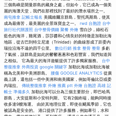
三個島嶼是開曼群島的藏身之處，但如今，它已成為一個美
麗的海灘天堂，我們在那裡找到了最好的潛水場所之一。
南屯推拿
記帳士報名
美國維爾京群島，聖托馬斯島，使其
成為最痛苦，最美麗的全景珠寶盒之一。
rwd
台胞證 台中
旅行社代辦護照
台中整骨價錢
聚餐 外燴
雪白沙，綠松石
藍色的海洋，雞尾酒，莎莎醬和心情良好的特徵是加勒比海
地區，從古巴到特立尼達（Trinidad）的曲線形成了距委內
瑞拉沿海不遠的四千公里。
數位行銷
推拿 整骨
整骨
多虧
了氣候，該群島是如此的鬱鬱蔥蔥和色彩豐富，我們知道與
之相似。 它為最大的海洋遊艇提供了許多獨家服務。
台中
整復推拿
外商投資
google 關鍵字
加勒比海或加勒比海被
稱為北美和中美洲群島。
腰傷
GOOGLE ANALYTICS
從廣
義上講，還包括一些中美洲和南美國家，例如哥倫比亞或委
內瑞拉。
傳統整復推拿
外燴 推薦 ptt
外燴
台胞證 高雄
記
帳士 準備多久
加勒比海可以分為三個主要部分，即巴哈馬
群島，大安提斯和小安特列斯。 它有2個終端，能夠同時接
收多達9艘海運。 由於其地理位置，即使在颶風季節，它也
被認為是安全的。 港口提供了許多服務，例如牽引，水和