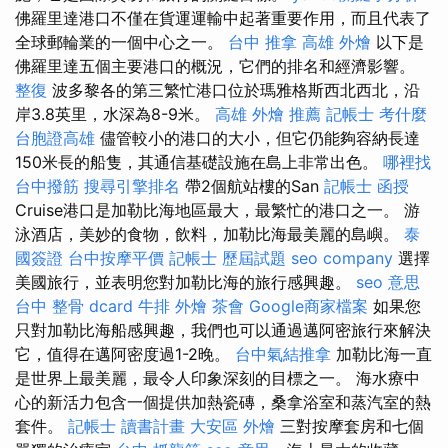
佛羅里達港口不僅在貨運運輸中起著重要作用，而且代表了
全球郵輪業的一個中心之一。
台中 推拿
高雄 外燴
以下是
佛羅里達五個主要港口的概況，它們的排名和經濟影響。
整復
波多黎各的第三繁忙港口位於瑪雅格斯西北西北，沿
岸3.8英里，水深為8-9米。
高雄 外燴 推薦
記帳士 考什麼
台胞證高雄
儘管較小的港口的大小，但它仍能夠容納長達
150米長的船隻，其通信基礎設施在島上非常出色。
哪裡找
台中撥筋
搜尋引擎排名
帶2個航站樓的San
記帳士 函授
Cruise港口是加勒比海地區最大，最繁忙的港口之一。 游
泳酒店，美妙的食物，飲料，加勒比海最美麗的島嶼。
泰
國簽證
台中按摩平價
記帳士 歷屆試題
seo company
選擇
美國旅行，並表明您對加勒比海的旅行感興趣。
seo 意思
台中 整骨 dcard
牛排 外燴
茶會
Google商家檔案
如果您
只對加勒比海船感興趣，我們也可以通過邁阿密旅行來解決
它，值得在邁阿密度過1-2晚。
台中氣結推拿
加勒比海一直
是世界上最美麗，最令人印象深刻的目標之一。 海水療中
心的新活力包含一個提供加熱瓷磚，桑拿浴室和蒸汽室的熱
套件。
記帳士 讀書計畫
大安區 外燴
三對按摩套房和七個