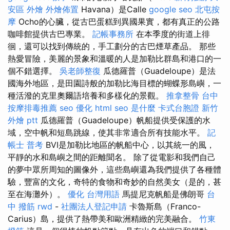
安區 外燴
外燴佈置
Havana）是Calle
google seo
北屯按
摩
Ocho的心臟，從古巴蛋糕到異國果實，都有真正的公路
咖啡館提供古巴專業。
記帳事務所
在本季度的街道上徘
徊，還可以找到傳統的，手工劃分的古巴煙草產品。 那些
熱愛冒險，美麗的景象和溫暖的人是加勒比群島和港口的一
個不錯選擇。
吳老師整復
瓜德羅普（Guadeloupe）是法
國海外地區，是田園詩般的加勒比海目標的蝴蝶形島嶼，一
種活潑的克里奧爾語培養和多樣化的景觀。
推拿整骨
台中
按摩排毒推薦
seo 優化
html
seo 是什麼
卡式台胞證
新竹
外燴 ptt
瓜德羅普（Guadeloupe）帆船提供受保護的水
域，空中帆和短島跳線，使其非常適合所有技能水平。
記
帳士 普考
BVI是加勒比地區的帆船中心，以其統一的風，
平靜的水和島嶼之間的距離聞名。 除了從電影和我們自己
的夢中眾所周知的圖像外，這些島嶼還為我們提供了各種體
驗，豐富的文化，奇特的食物和奇妙的自然美女（是的，甚
至在海灘外）。
優化 台灣用語
馬提尼克帆船是佛朗哥
台
中 撥筋
rwd
-
社團法人登記申請
卡魯斯島（Franco-
Carius）島，提供了熱帶美和歐洲精緻的完美融合。
竹東