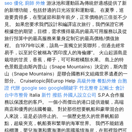
seo 優化
廚師 外燴
游泳池和運動區為傳統舒適感提供了新
的新增功能，包括舒適的日光浴室和運動場。 在夏季，巡
遊要貴得多，在聖誕節和新年前夕，正常價格的三倍並不少
見。 如果您要求我們設計和編譯這次旅行，我們保證它將
根據您的期望，目標，需求獲得最高的最高可用服務以及從
旅行預算中的最高服務來量身定制它的最高價格/價值旅
程。 自1979年以來，該島一直獨立於英聯邦，但過去經常
易手，以至於它被稱為“西印度人的海倫娜”。 火山起源島是
栽培的甘蔗，香蕉，椰子，可可和柑橘類水果。 島上的特
色景觀是由斯內普山（Snape Mountains）決定的，斯內普
山（Snape Mountains）是聯合國教科文組織世界遺產的一
部分。 Cruisetopic與Europ Help
高級外燴
餐點外燴
台胞
證 代辦
google seo
google關鍵字
竹北整脊
記帳士 會計
台中市整骨
Italia
新竹 撥筋
外國人設立公司
S.P.A.合作服
務以保護您的客戶。 一個小而傑出的港口提供遊艇，高端
商店和優秀的法國餐廳。 對於那些想要帆船和豪華混合的
人來說，這是必須停止的。 一個歷史悠久的世界帆船節
點，超級夾克，帆船賽和繁華的海軍世界。 我們不能錯過
棕櫚灘，嬰兒海灘和鷹海灘的異國風情海岸，在那裡我們可