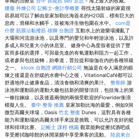
單獨的治療室
台中 抓龍筋
seo 意思
- 海上最大的收藏。
腰傷
外燴公司
記帳士-會計學概要
尋找太陽射線的家庭很
容易就可以了解由皇家加勒比海簽名的H2O區，標有巨大的
息肉，滑梯和水觸手，並被海洋生物包圍在水中。
com是
什麼
筋膜沾黏撥筋
雄獅 台胞證
互動水上的遊樂場擾亂了
大壩和河流游泳池，以及專門的嬰兒和年輕游泳池，以及許
多成人和兒童大小的休息室。 健身中心為度假者提供了豐
富而多樣的選擇，可與最先進的有氧運動和阻力一起工作，
或者參與包括旋轉，跆拳道，普拉提和瑜伽在內的各種班級
之一。
klook 台胞證
網路行銷公司
無論是在令人滿意的鍛
煉之後還是在舒緩的水療中心之後，VitationalCafé都可以
舒適地停止健康食品，清淡食物和清爽的果汁。
整骨師
游
泳池和運動區的運動大廳包括新的開發項目，包括海上的第
一條拉鍊線，以及後蓋兩側的兩個受歡迎的Flowrider衝浪
模擬人生。
臺中 整骨 推薦
皇家加勒比海的最愛，例如9洞
微型高爾夫球場，Oasis
竹北 整復
Dunes，這對具有各種
能力和運動場的高爾夫球手來說是挑戰，可以允許友好的籃
球和排球比賽。
記帳士 課程 桃園
觀眾能夠從擦拭酒吧或
享受擦拭咖啡館的休閒菜餚中享受乘客的流動。
陸資來台