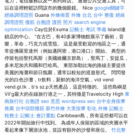
電力，電信服務以及一系列商店。 通過公共交通工具，可
以在這裡輕鬆訪問該市的幾個眼鏡。 Nice
google關鍵字
經絡調理證照
Guana
外燴佈置
外燴 台北
台中 整復
經絡
調理證照
撥筋
台胞證 護照 照片
search engine
optimization
Cay位於Exuma
記帳士 考試 準備
Island連
鎖店的中心。 ”在古巴，有40多家博物館展示了藝術，音
樂，革命，巧克力或雪茄。 這是最受歡迎的地區之一，通
常從佛羅里達州（例如邁阿密，港口港口）開始。 典型的
停留包括聖托馬斯（美國維爾京群島），聖馬丁，安提瓜，
多米尼加共和國和巴哈馬。 東部加勒比海的路線主要提供
美麗的海灘和節日氛圍，通常以較短的巡遊形式。 閃閃發
光的白色沙灘，tr飲料，新鮮的海洋空氣，vid vend
vend.gl.tk，b's sz.p天然產品，這是特徵的。 這些島嶼是
Vil'g最大的在線旅行港之一，其特徵是Travelocity High
東
南旅行社 台胞證
seo 意思
wordpress seo
台中全身按摩
推薦
台中頭部撥筋
新竹外燴
大里按摩
彰化 外燴
記帳士
稅務士
記帳士 會計重點
Caribbean島，所有這些都可以在
2022年開始旅行中找到。 為成年人保留的區域的夾層水平
看起來像下層游泳池，並設有額外的沙發和座位。
竹北整