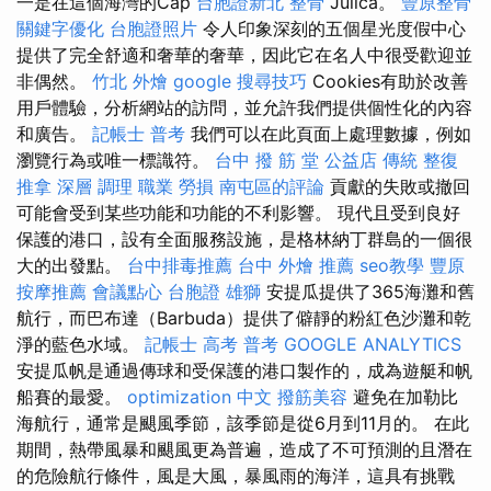
一是在這個海灣的Cap
台胞證新北
整骨
Julica。
豐原整骨
關鍵字優化
台胞證照片
令人印象深刻的五個星光度假中心
提供了完全舒適和奢華的奢華，因此它在名人中很受歡迎並
非偶然。
竹北 外燴
google 搜尋技巧
Cookies有助於改善
用戶體驗，分析網站的訪問，並允許我們提供個性化的內容
和廣告。
記帳士 普考
我們可以在此頁面上處理數據，例如
瀏覽行為或唯一標識符。
台中 撥 筋 堂 公益店 傳統 整復
推拿 深層 調理 職業 勞損 南屯區的評論
貢獻的失敗或撤回
可能會受到某些功能和功能的不利影響。 現代且受到良好
保護的港口，設有全面服務設施，是格林納丁群島的一個很
大的出發點。
台中排毒推薦
台中 外燴 推薦
seo教學
豐原
按摩推薦
會議點心
台胞證 雄獅
安提瓜提供了365海灘和舊
航行，而巴布達（Barbuda）提供了僻靜的粉紅色沙灘和乾
淨的藍色水域。
記帳士 高考 普考
GOOGLE ANALYTICS
安提瓜帆是通過傳球和受保護的港口製作的，成為遊艇和帆
船賽的最愛。
optimization 中文
撥筋美容
避免在加勒比
海航行，通常是颶風季節，該季節是從6月到11月的。 在此
期間，熱帶風暴和颶風更為普遍，造成了不可預測的且潛在
的危險航行條件，風是大風，暴風雨的海洋，這具有挑戰