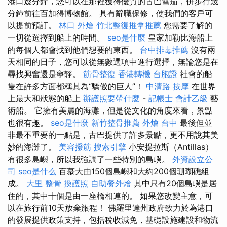
港口幾分鐘，您可以在那裡獲得優質的古巴雪茄，併步行幾
分鐘前往百加得博物館。 具有辭職保修，使我們的客戶可
以提前預訂。
林口 外燴
竹北整復推拿推薦
您需要了解的
一切從選擇到船上的時間。
seo是什麼
皇家加勒比海船上
的每個人都會找到他們想要的東西。
台中排毒推薦
沒有兩
天相同的日子，您可以從無數選項中進行選擇，無論您是在
尋找興奮還是寧靜。
筋骨整復
香港轉機 台胞證
社會的船
隻在許多方面都稱其為“驕傲的巨人”！
中清路 按摩
在世界
上最大和狀態的船上
辦護照要帶什麼
-
記帳士 會計乙級
藝
術船。 它擁有美麗的海灘，但是從文化的角度來看，景點
也很有趣。
seo是什麼
新竹整骨推薦
外燴 台中
最後但並
非最不重要的一點是，古巴提供了許多景點，更不用說其美
妙的海灘了。
美容撥筋
搜索引擎
小安提拉斯（Antillas）
有很多島嶼，所以我強調了一些特別的島嶼。
外資設立公
司
seo是什么
百慕大由150個島嶼和大約200個珊瑚礁組
成。
大里 整骨
換護照
自助餐外燴
其中只有20個島嶼是居
住的，其中十個是由一座橋相連的。 如果您改變主意，可
以在旅行前10天放棄旅程！ 佛羅里達州政府致力於為港口
的發展提供政策支持，包括稅收減免，基礎設施建設和物流