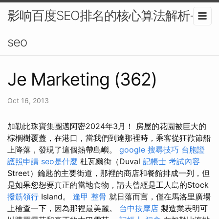
影响百度SEO排名的核心算法解析-
seo
Je Marketing (362)
Oct 16, 2013
加勒比珠寶集團邁阿密2024年3月！ 房屋的花園被巨大的
棕櫚樹覆蓋，在港口，當我們到達那裡時，乘客從狂歡節船
上降落，發現了這個熱帶島嶼。
google 搜尋技巧
台胞證
護照申請
seo是什麼
杜瓦爾街（Duval
記帳士 考試內容
Street）鑰匙的主要街道，那裡的商店和餐館排成一列，但
是如果您想要真正的當地食物，請去曾經是工人島的Stock
撥筋領行
Island。
逢甲 整骨
就日落而言，僅在馬洛里廣場
上檢查一下，因為那裡最美麗。
台中按摩店
製造業表明可