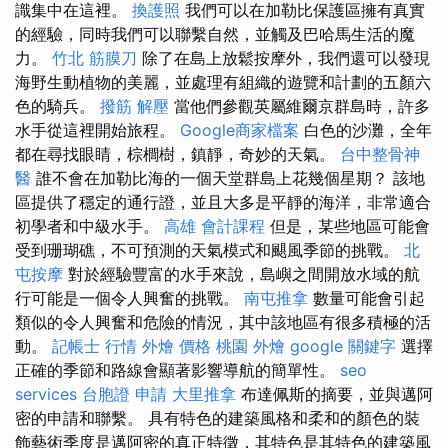
識集中在這裡。
換護照
我們可以在加勒比保護區擁有真實
的經驗，同時我們可以聯繫自然，並觸及巴哈馬生活的魔
力。
竹北 筋膜刀
除了在島上放鬆按摩外，我們還可以發現
海野生動植物的美麗，並處理有組織的遊覽和計劃的五顏六
色的騎兵。
撥筋 解壓
當他們參觀英屬維爾京群島時，許多
水手從這裡開始旅程。
Google商家檔案
白色的沙灘，全年
都在尋找眼睛，棕櫚樹，鎮靜，奇妙的天氣。
台中整骨神
醫
誰不會在加勒比海的一個天堂群島上花幾個星期？ 該地
區提供了穩定的通行證，並且大多是平靜的海洋，非常適合
初學者和中級水手。
高雄 會計課程
但是，某些地區可能會
受到珊瑚礁，不可預測的天氣模式和颶風季節的挑戰。
北
屯按摩
對於經驗豐富的水手來說，島嶼之間開放水域的航
行可能是一個令人興奮的挑戰。
南屯推拿
數量可能會引起
類似的令人興奮和危險的情況，其中該地區有很多積極的活
動。
記帳士 行情
外燴 價格
桃園 外燴
google 關鍵字
選擇
正確的季節和路線會顯著影響導航的簡單性。
seo
services
台胞證 申請
大里推拿
布達佩斯的摘要，並與邁阿
密的申請和聯繫。 具有特色的建築風格和柔和的顏色的裝
飾藝術季度是邁阿密的真正特徵，其特色是其特色的建築風