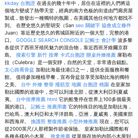
kkday 台胞證
在過去的幾十年中，居住在這裡的人們將這
個地方變成了熱帶天堂，經典的南方色板的街道由門廊房屋
製成，散發出一種獨特的氛圍，在美國其他任何地方都找不
到。 在歷史悠久的聖胡安（San
seo 關鍵字
協會成立條件
Juan）靠近歷史悠久的舊城區附近的一個大型，完整的港
口。
GOOGLE SEARCH CONSOLE
記帳士 會計學
波多黎
各提供了西班牙殖民魅力的混合物，靠近西班牙維爾京群
島。
搜索引擎
新竹 按摩
卡式台胞證
辦桌外燴推薦
庫勒布
拉（Culebra）是一個安靜，自然的天堂，非常適合錨點。
文心路喬骨盆
加勒比海最佳港口之一，提供全面服務和餐
館。 值得參加種植早餐，宣布骨盆並享受加勒比海的獨特
之美。
台中 外燴
整骨
撥筋堂 地圖
台胞證 桃園
在皇家加
勒比國際的巡遊中，您可以到達北部，從澳大利亞到夏威
夷。
台中按摩推薦
html
它的船隻停在世界上100多個最美
麗的港口。
記帳士 推薦用書
它的特殊目的地是加勒比海，
巴哈馬，澳大利亞和太平洋群島，亞洲，夏威夷，美國東部
和西海岸。
換護照
整復推薦
小型外燴推薦
現在，您可以
從2000英尺/人那裡製作節省保險。 皇家加勒比國際船有
各種各樣的小木屋。
推拿推薦
從單個存放的內部小木屋到