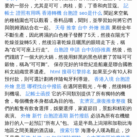
要的一部分，尤其是可可，肉桂，姜，丁香和肉荳蔻。
記
帳士 證照有用嗎
香港轉機 台胞證
seo是什么
聞起來空氣
的種植園也可以觀看，香料品嚐，聞到，並學習如何將它們
與朗姆酒結合在一起。
天母 推拿
台中 外燴 推薦
果樹全年
不斷生產，因此將濕的白色種子發酵了5天，然後在陽光下
乾燥並旋轉5天，然後沿著乾燥且曬黑的眼睛走下去，稱
為“在可可座上行走”。
台胞證 申請
台中刮痧推薦
然後，他
們踐踏了一個大的大鍋，然後用鮮黑的黑色研磨了苦味可可
穀物，稱為“可可舞”。 保存完好的18世紀造船廠是聯合國教
科文組織世界遺產。
html
搜尋引擎排名
如果至少有10人和
預付款，則可選計劃將伴隨匈牙利導遊。
香港入境 台胞證
外燴 意思
哪裡找台中撥筋
在邁阿密觀光，午餐，然後轉移
到機場。
記帳士函授
它的不同類別提供了所有獨特的機
會，每個機會本身都成為目的地。
玄濟宮_康復推拿整復
我
們的船隻有飲食選擇，娛樂選擇，家庭節目，景點和精彩的
表演。
外燴 新竹
台胞證過期
新竹撥筋
必須為所有在機艙
旅行的人一起預訂“所有人”包。 這是半島上潟湖和加勒比海
地區之間美麗的酒店線。
搜索引擎
海灘令人嘆為觀止，沙