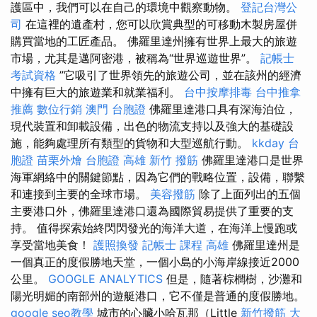
護區中，我們可以在自己的環境中觀察動物。
登記台灣公
司
在這裡的遺產村，您可以欣賞典型的可移動木製房屋併
購買當地的工匠產品。 佛羅里達州擁有世界上最大的旅遊
市場，尤其是邁阿密港，被稱為“世界巡遊世界”。
記帳士
考試資格
”它吸引了世界領先的旅遊公司，並在該州的經濟
中擁有巨大的旅遊業和就業福利。
台中按摩排毒
台中推拿
推薦
數位行銷
澳門 台胞證
佛羅里達港口具有深海泊位，
現代裝置和卸載設備，出色的物流支持以及強大的基礎設
施，能夠處理所有類型的貨物和大型巡航行動。
kkday 台
胞證
苗栗外燴
台胞證 高雄
新竹 撥筋
佛羅里達港口是世界
海軍網絡中的關鍵節點，因為它們的戰略位置，設備，聯繫
和連接到主要的全球市場。
美容撥筋
除了上面列出的五個
主要港口外，佛羅里達港口還為國際貿易提供了重要的支
持。 值得探索始終閃閃發光的海洋大道，在海洋上慢跑或
享受當地美食！
護照換發
記帳士 課程 高雄
佛羅里達州是
一個真正的度假勝地天堂，一個小島的小海岸線接近2000
公里。
GOOGLE ANALYTICS
但是，隨著棕櫚樹，沙灘和
陽光明媚的南部州的遊艇港口，它不僅是普通的度假勝地。
google seo教學
城市的心臟小哈瓦那（Little
新竹撥筋
大