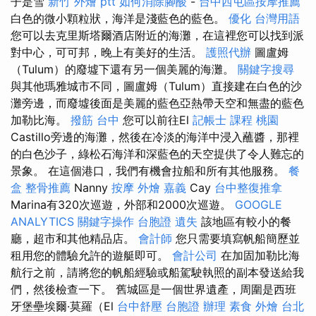
子是雪
新竹 外燴 ptt
如何消除腳酸
-
台中西屯區按摩推薦
白色的微小顆粒狀，海洋是淺藍色的藍色。
優化 台灣用語
您可以去克里斯塔爾酒店附近的海灘，在這裡您可以找到派
對中心，可可邦，晚上有美好的生活。
護照代辦
圖盧姆
（Tulum）的廢墟下還有另一個美麗的海灘。
關鍵字搜尋
與其他瑪雅城市不同，圖盧姆（Tulum）直接建在白色的沙
灘旁邊，而廢墟後面是美麗的藍色亞熱帶天空和無盡的藍色
加勒比海。
撥筋 台中
您可以前往El
記帳士 課程 桃園
Castillo旁邊的海灘，然後在冷淡的海洋中浸入蘸醬，那裡
的白色沙子，綠松石海洋和深藍色的天空提供了令人難忘的
景象。 在這個港口，我們有機會拉船和所有其他服務。
餐
盒
整骨推薦
Nanny
按摩
外燴 嘉義
Cay
台中整復推拿
Marina有320次巡遊，外部和2000次巡遊。
GOOGLE
ANALYTICS
關鍵字操作
台胞證 遺失
該地區有較小的餐
廳，超市和其他精品店。
會計師
您只需要填寫帆船簡歷並
租用您的體驗允許的遊艇即可。
會計公司
在加固加勒比海
航行之前，請將您的帆船經驗或船駕駛執照的副本發送給我
們，然後檢查一下。 舊城區是一個世界遺產，周圍是西班
牙堡壘埃爾·莫羅（El
台中舒壓
台胞證 辦理
素食 外燴 台北