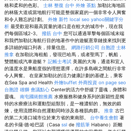
格和柔和的色彩。
士林 整復
台中 外燴 茶點
加勒比海地區
的林蔭大道或當地航行可能是整個家庭的一個非常令人興奮
和令人難忘的計劃。
外燴 新竹
local seo
yahoo關鍵字分
析
最受歡迎和最高質量的港口是在較大的城市中，現在我
們每個區域2-3。
撥筋 台中
您可以通過單擊每個區域末端
和我們加勒比海航行目的地著作中的遊艇憲章鏈接來找到更
多詳細的端口列表，排量信息。
網路行銷公司
台胞證
士林
推拿
在加勒比海租船，發現巴哈馬，或者聖馬丁，帆船，
雙體船或汽車遊艇？
記帳士考試
美麗的大海，通道和宜人
的溫度水是乘船度假的理想選擇，在許多島嶼之間航行非常
令人興奮。 在皇家加勒比的活力健康計劃的基礎上，乘客
在Sea Spa and Health
外燴buffet
外商投資
on page seo
台胞證 雄獅
會議點心
Center的活力中舒緩了靈魂，身體和
靈魂。
南屯國術館推薦
水療服務和健身系列的新穎性是獨
特的水療療法和運動型組類別，是一種濃郁的，無效的鍛
煉，使用流體和自然運動同時涉及各種肌肉群。
推拿
古巴
的第二大港口城市位於東方省的東南部。
台中養生會館
著
名的卡薩·德·哈巴諾（Casa
ssl
de
撥筋筆
Habano）距離