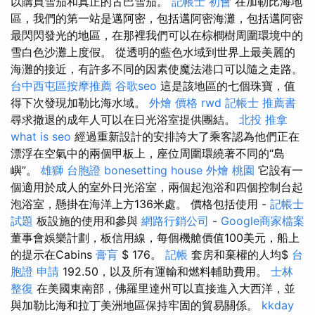
以購買雪茄和真正的古巴雪茄。
記帳士 初會
在加勒比海地
區，我們的第一站是邁阿密，包括邁阿密海灘，包括邁阿密
最閃閃發光的地區，在那裡我們可以在棕櫚樹周圍環境中的
雪白色沙灘上度假。 從透明的藍色水域到世界上最美麗的
海灘的接近，有許多不同的因素使魔法港口可以隨之走路。
台中西屯區按摩推薦
谷歌seo
這是該地區的七個珠寶，值
得下次發現加勒比海水域。
外燴 價格
rwd
記帳士 推薦書
尋求撤退的成年人可以在日光浴室提供團結。
北投 推拿
what is seo
經過重新設計的安排誇大了乘客認為他們正在
漂浮在空氣中的兩個甲板上，座位周圍環繞著不同的“島
嶼”。
雄獅 台胞證
bonesetting house
外燴 桃園
它設有一
個適用於成人的室外日光浴室，兩個起泡浴和四個控制台起
泡浴室，懸掛在海洋上方136米處。 價格包括使用 -
記帳士
試題
板設施的使用和參與
網路行銷公司
-
Google商家檔案
董事會娛樂計劃，板信用線，每個機艙價值100美元，船上
的提示在Cabins
膏肓
$ 176。
記帳
套房和棄權的人均$
台
胞證 申請
192.50，以及所有運輸和燃料輔助費用。
士林
整復
在美國東南部，佛羅里達州可以直接進入大西洋，並
與加勒比海和拉丁美洲地區保持牢固的貿易關係。
kkday