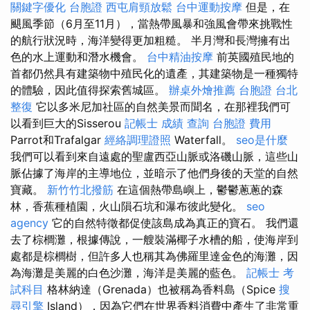
關鍵字優化
台胞證
西屯肩頸放鬆
台中運動按摩
但是，在
颶風季節（6月至11月），當熱帶風暴和強風會帶來挑戰性
的航行狀況時，海洋變得更加粗糙。 半月灣和長灣擁有出
色的水上運動和潛水機會。
台中精油按摩
前英國殖民地的
首都仍然具有建築物中殖民化的遺產，其建築物是一種獨特
的體驗，因此值得探索舊城區。
辦桌外燴推薦
台胞證 台北
整復
它以多米尼加社區的自然美景而聞名，在那裡我們可
以看到巨大的Sisserou
記帳士 成績 查詢
台胞證 費用
Parrot和Trafalgar
經絡調理證照
Waterfall。
seo是什麼
我們可以看到來自遠處的聖盧西亞山脈或洛磯山脈，這些山
脈佔據了海岸的主導地位，並暗示了他們身後的天堂的自然
寶藏。
新竹竹北撥筋
在這個熱帶島嶼上，鬱鬱蔥蔥的森
林，香蕉種植​​園，火山隕石坑和瀑布彼此變化。
seo
agency
它的自然特徵都促使該島成為真正的寶石。 我們還
去了棕櫚灘，根據傳說，一艘裝滿椰子水槽的船，使海岸到
處都是棕櫚樹，但許多人也稱其為佛羅里達金色的海灘，因
為海灘是美麗的白色沙灘，海洋是美麗的藍色。
記帳士 考
試科目
格林納達（Grenada）也被稱為香料島（Spice
搜
尋引擎
Island），因為它們在世界香料消費中產生了非常重