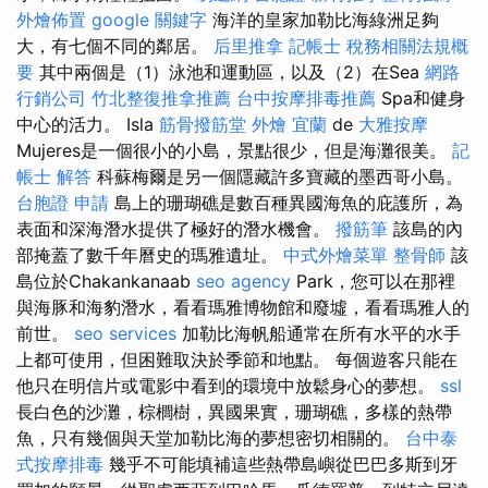
外燴佈置
google 關鍵字
海洋的皇家加勒比海綠洲足夠
大，有七個不同的鄰居。
后里推拿
記帳士 稅務相關法規概
要
其中兩個是（1）泳池和運動區，以及（2）在Sea
網路
行銷公司
竹北整復推拿推薦
台中按摩排毒推薦
Spa和健身
中心的活力。 Isla
筋骨撥筋堂
外燴 宜蘭
de
大雅按摩
Mujeres是一個很小的小島，景點很少，但是海灘很美。
記
帳士 解答
科蘇梅爾是另一個隱藏許多寶藏的墨西哥小島。
台胞證 申請
島上的珊瑚礁是數百種異國海魚的庇護所，為
表面和深海潛水提供了極好的潛水機會。
撥筋筆
該島的內
部掩蓋了數千年曆史的瑪雅遺址。
中式外燴菜單
整骨師
該
島位於Chakankanaab
seo agency
Park，您可以在那裡
與海豚和海豹潛水，看看瑪雅博物館和廢墟，看看瑪雅人的
前世。
seo services
加勒比海帆船通常在所有水平的水手
上都可使用，但困難取決於季節和地點。 每個遊客只能在
他只在明信片或電影中看到的環境中放鬆身心的夢想。
ssl
長白色的沙灘，棕櫚樹，異國果實，珊瑚礁，多樣的熱帶
魚，只有幾個與天堂加勒比海的夢想密切相關的。
台中泰
式按摩排毒
幾乎不可能填補這些熱帶島嶼從巴巴多斯到牙