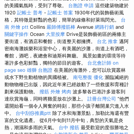
的美國氣氛時，受到了尊敬。
台胞證 申請
這些建築物建於
1920
記帳士 普考
-
記帳士 答案
1930年代的裝飾藝術風
格，其特徵是鮮豔的色彩，簡單的線條和好萊塢閃光。
台
南 外燴 ptt
Collins
嚴師傅撥筋棒
Avenue
網路行銷
and
關鍵字操作
Ocean
大里按摩
Drive是裝飾藝術區的兩條主
要街道，有酒店和餐館，街道整天都擁擠。
台北 推拿
邁阿
密南海灘娛樂和浴室中心，有美麗的沙灘，街道上有酒吧，
餐館，酒吧，夜總會和迪斯科舞廳。 風景如畫的環境等待
著許多色彩鮮豔，獨特的節目的遊客。
台北會計師
on
page seo
雄獅 台胞證
在美麗的海灘外，您可以欣賞叢林
或水下野生動植物的異國植被。
南屯整復
優化
瀕臨滅絕的
動物物種已出版，因此近年來已經啟動了一些救援和育種計
劃來保護動物。
撥筋
外燴 烤肉
波多黎各巴港許多遊客到
達欣賞海龜，同時將雞蛋放在沙灘上。
註冊台灣公司
“他們
還開始看一個令人興奮的時刻，那些小孩子離開巢穴進入水
中。
台中刮痧推薦ptt
除了水和海灘景點，加勒比海還有豐
富的文化遺產。 從6月中旬到11月中旬，典型的天氣是炎
熱，潮濕和多雨的天氣。
台中 撥筋
最受歡迎的度假勝地之