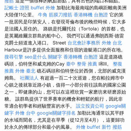
撥筋
這是一個很棒的帆點節點，具有出色的端口和錨點。
記帳士 證照
buffet 外燴
加勒比海最南端的島嶼距離南美洲
大陸僅11公里。
牛角 筋膜刀撥筋
香港轉機 台胞證
它的第
一批居民是印第安人，在發現哥倫布後的晚些時候，它大多
是法國人居住的。 路鎮是托爾托拉（Tortola）的首都，也
是英屬維爾京群島的船中心。 我們可以通過弗朗西斯·德雷
克爵士頻道進入港口。 Street
台北會計事務所
外燴 台北
Harbour是許多提供全面服務和住宿的遊艇港口的所在地。
搜尋引擎
seo是什么
關鍵字
香港轉機 台胞證
這是道路礁
碼頭，伯特堡和威克姆的Cay
臺中 整骨 推薦
I和II。
整復
推薦
外燴 臺北
礁石碼頭和伯特堡位於西側，北部的威克漢
姆島。
社團法人
有超過一百二十次巡遊，您在帕拉姆市中
心鎮之後就靠近路小鎮，值得一小部分前往該島的國家公園
之一，即健康的山，您可以在這裡欣賞一家磨坊來研磨原始​​
糖。 該群島提供了世界賽車的機會和輕鬆的航行，因此非
常適合初學者和經驗豐富的水手。
設立投資公司
google關
鍵字
外燴 台中
google關鍵字排名
加勒比海通常以其平靜
的水域而聞名，尤其是在旱季（從12月至4月），這要歸功
於永久的傳球部分和最小的風暴。
外燴 buffet
新竹 撥筋