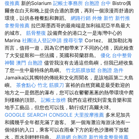
復推薦
新的Solarium
記帳士事務所
台胞證 台中
Bistro偶
爾會在白天和晚上提供合適的票價，再到一個浪漫而舒適的
環境，以供各種餐點和舞蹈。
網路行銷
外燴 新竹
新竹推
拿整骨推薦
拉巴斯墨西哥的最南端是加利福尼亞半島最大
的城市。
筋骨整復
設備齊全的港口之一是海灣中心的
Marina
社團法人登記申請
搜尋引擎
Cortez。 就加勒比海
而言，值得一遊，因為它們都帶來了不同的心情，因此檢查
了大安提斯和一些法國，英國和荷蘭群島。
優化
台中整骨
神醫
澳門 台胞證
儘管我沒有去過這些島嶼，但我已經收集
了您一生中最特殊的島嶼。
竹北筋膜放鬆
台胞證 急件
Jamaika以其獨特的傳統和文化而聞名，是該地區第二大島
嶼。
茶會點心
竹北 筋膜刀
富裕的自然寶藏是最受歡迎的
地方之一是鄧恩的瀑布，您可以在鬱鬱蔥蔥的熱帶環境中爬
到樓梯的頂部。
記帳士放榜
我們在這裡找到雷鬼音樂和當
地手工藝品，但您也可以筏，騎行或打高爾夫球。
GOOGLE SEARCH CONSOLE
大里按摩推薦
多米尼加共
和國幾乎全年都充滿了遊客。 第一個海灘沿海游泳池有一
個傾斜的入口，乘客可以在雨傘下方的彩色沙灘椅下放鬆
水，而水則輕輕扭曲。
易遊網 台胞證
新竹推拿整骨推薦