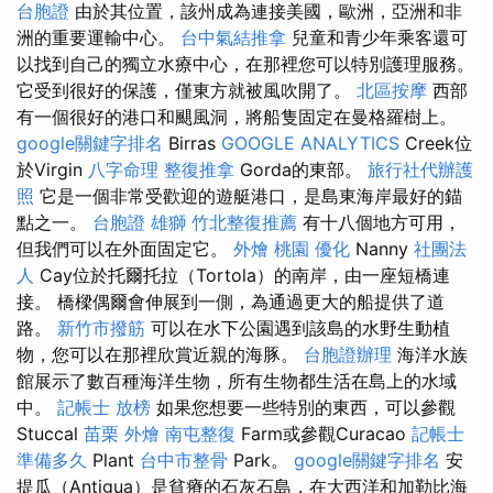
台胞證
由於其位置，該州成為連接美國，歐洲，亞洲和非
洲的重要運輸中心。
台中氣結推拿
兒童和青少年乘客還可
以找到自己的獨立水療中心，在那裡您可以特別護理服務。
它受到很好的保護，僅東方就被風吹開了。
北區按摩
西部
有一個很好的港口和颶風洞，將船隻固定在曼格羅樹上。
google關鍵字排名
Birras
GOOGLE ANALYTICS
Creek位
於Virgin
八字命理 整復推拿
Gorda的東部。
旅行社代辦護
照
它是一個非常受歡迎的遊艇港口，是島東海岸最好的錨
點之一。
台胞證 雄獅
竹北整復推薦
有十八個地方可用，
但我們可以在外面固定它。
外燴 桃園
優化
Nanny
社團法
人
Cay位於托爾托拉（Tortola）的南岸，由一座短橋連
接。 橋樑偶爾會伸展到一側，為通過更大的船提供了道
路。
新竹市撥筋
可以在水下公園遇到該島的水野生動植
物，您可以在那裡欣賞近親的海豚。
台胞證辦理
海洋水族
館展示了數百種海洋生物，所有生物都生活在島上的水域
中。
記帳士 放榜
如果您想要一些特別的東西，可以參觀
Stuccal
苗栗 外燴
南屯整復
Farm或參觀Curacao
記帳士
準備多久
Plant
台中市整骨
Park。
google關鍵字排名
安
提瓜（Antigua）是貧瘠的石灰石島，在大西洋和加勒比海