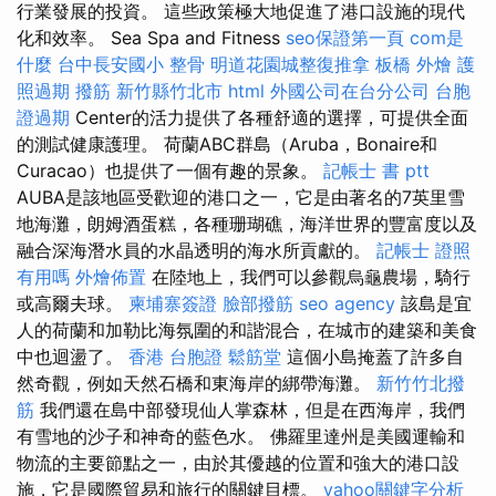
行業發展的投資。 這些政策極大地促進了港口設施的現代
化和效率。 Sea Spa and Fitness
seo保證第一頁
com是
什麼
台中長安國小 整骨
明道花園城整復推拿
板橋 外燴
護
照過期
撥筋 新竹縣竹北市
html
外國公司在台分公司
台胞
證過期
Center的活力提供了各種舒適的選擇，可提供全面
的測試健康護理。 荷蘭ABC群島（Aruba，Bonaire和
Curacao）也提供了一個有趣的景象。
記帳士 書 ptt
AUBA是該地區受歡迎的港口之一，它是由著名的7英里雪
地海灘，朗姆酒蛋糕，各種珊瑚礁，海洋世界的豐富度以及
融合深海潛水員的水晶透明的海水所貢獻的。
記帳士 證照
有用嗎
外燴佈置
在陸地上，我們可以參觀烏龜農場，騎行
或高爾夫球。
柬埔寨簽證
臉部撥筋
seo agency
該島是宜
人的荷蘭和加勒比海氛圍的和諧混合，在城市的建築和美食
中也迴盪了。
香港 台胞證
鬆筋堂
這個小島掩蓋了許多自
然奇觀，例如天然石橋和東海岸的綁帶海灘。
新竹竹北撥
筋
我們還在島中部發現仙人掌森林，但是在西海岸，我們
有雪地的沙子和神奇的藍色水。 佛羅里達州是美國運輸和
物流的主要節點之一，由於其優越的位置和強大的港口設
施，它是國際貿易和旅行的關鍵目標。
yahoo關鍵字分析