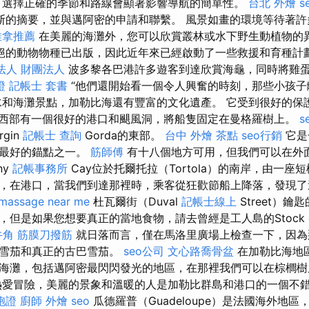
選擇正確的季節和路線會顯著影響導航的簡單性。
台北 外燴
s
斯的摘要，並與邁阿密的申請和聯繫。 風景如畫的環境等待著許
推拿推薦
在美麗的海灘外，您可以欣賞叢林或水下野生動植物的
絕的動物物種已出版，因此近年來已經啟動了一些救援和育種計
法人 財團法人
波多黎各巴港許多遊客到達欣賞海龜，同時將雞
證
記帳士 套書
“他們還開始看一個令人興奮的時刻，那些小孩子
和海灘景點，加勒比海還有豐富的文化遺產。 它受到很好的保
西部有一個很好的港口和颶風洞，將船隻固定在曼格羅樹上。
s
rgin
記帳士 查詢
Gorda的東部。
台中 外燴 茶點
seo行銷
它是
岸最好的錨點之一。
筋師傅
有十八個地方可用，但我們可以在外
ny
記帳事務所
Cay位於托爾托拉（Tortola）的南岸，由一座
，在港口，當我們到達那裡時，乘客從狂歡節船上降落，發現
massage near me
杜瓦爾街（Duval
記帳士線上
Street）
，但是如果您想要真正的當地食物，請去曾經是工人島的Stock
牛角 筋膜刀撥筋
就日落而言，僅在馬洛里廣場上檢查一下，因
買雪茄和真正的古巴雪茄。
seo公司
文心路喬骨盆
在加勒比海地
海灘，包括邁阿密最閃閃發光的地區，在那裡我們可以在棕櫚樹
熱愛冒險，美麗的景象和溫暖的人是加勒比群島和港口的一個不
胞證
廚師 外燴
seo
瓜德羅普（Guadeloupe）是法國海外地