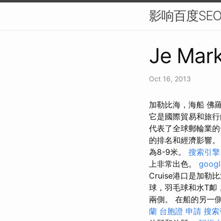
影响百度SE
Je Mark
Oct 16, 2013
加勒比海，海船 佛
它是國際貿易和旅
代表了全球郵輪業
的排名和經濟影響
為8-9米。
搜索引擎
上非常出色。
goo
Cruise港口是
球，羽毛球和水T卹
兩側。 在船的另一
蘭
台胞證 申請
搜索