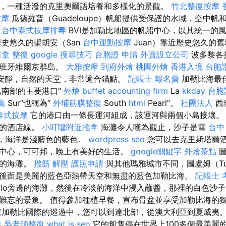
，一種活潑的克里奧爾語培養和多樣化的景觀。
竹北整復按摩
按摩
瓜德羅普（Guadeloupe）帆船提供受保護的水域，空中
。
台中泰式按摩排毒
BVI是加勒比地區的帆船中心，以其統一的
歷史悠久的聖胡安（San
台中運動按摩
Juan）靠近歷史悠久的
推拿 整復
google 搜尋技巧
台胞證 申請
外資設立公司
波多黎各
西班牙維爾京群島。
大雅按摩
到府外燴
桃園外燴
香港入境 台胞
一個安靜，自然的天堂，非常適合錨點。
記帳士 報名費
加勒比海最
島南部的主要港口“
外燴 buffet
accounting firm
La
kkday 台
薦
Sur”也稱為“
外埔筋膜整復
South
html
Pearl”。
社團法人
西班
泰式按摩
它的港口由一條長運河組成，該運河與兩個小島接壤。
麗的酒店線。
小叮噹附近推拿
海灘令人嘆為觀止，沙子是雪
台中
狀，海洋是淺藍色的藍色。
wordpress seo
您可以去克里斯塔爾
中心，可可邦，晚上有美好的生活。
google關鍵字
外燴茶點
圖
麗的海灘。
撥筋 解壓
護照申請
與其他瑪雅城市不同，圖盧姆（Tu
後面是美麗的藍色亞熱帶天空和無盡的藍色加勒比海。
記帳士 
tillo旁邊的海灘，然後在冷淡的海洋中浸入蘸醬，那裡的白色沙
難忘的景象。 值得參加種植早餐，宣布骨盆並享受加勒比海的
加勒比國際的巡遊中，您可以到達北部，從澳大利亞到夏威夷
毒
吳老師整復
what is seo
它的船隻停在世界上100多個最美麗