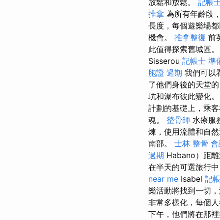
放鬆和放鬆。
記帳
推拿
為所有年齡段，
長度，每個遊樂場都比
機會。
推拿整復
前
此值得探索舊城區
Sisserou
記帳士 準備
胞證 過期
我們可以
了他們身後的天堂
坑和瀑布彼此變化
計劃的基礎上，乘客在Sea
魂。
整骨師
水療服
煉，使用流體和自
南部。
士林 整骨
會
過期
Habano）
在半天的可選旅行中，
near me
Isabel
記帳
樂活動將找到一切，
非常多樣化，每個
下午，他們將在那