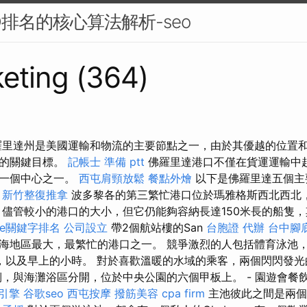
O排名的核心算法解析-seo
eting (364)
羅里達州是美國運輸和物流的主要節點之一，由於其優越的位置
行的關鍵目標。
記帳士 準備 ptt
佛羅里達港口不僅在貨運運輸中
的一個中心之一。
西屯肩頸放鬆
餐點外燴
以下是佛羅里達五個主
。
新竹整復推拿
波多黎各的第三繁忙港口位於瑪雅格斯西北西北，
儘管較小的港口的大小，但它仍能夠容納長達150米長的船隻
gle關鍵字排名
公司設立
帶2個航站樓的San
台胞證 代辦
台中腳
加勒比海地區最大，最繁忙的港口之一。 競爭激烈的人包括體育泳池
，以及早上的小時。 對於喜歡溫暖的水域的乘客，兩個閃閃發光的
側，與海灘浴區分開，位於中央公園的六個甲板上。 - 園遊會餐
引擎
谷歌seo
西屯按摩
撥筋美容
cpa firm
主池彼此之間是兩個