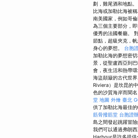
劃，雞尾酒和地點。
比海或加勒比海被
南美國家，例如哥
為三個主要部分，即
優秀的法國餐廳。 
節點，超級夾克，帆
身心的夢想。
台胞
加勒比海的夢想密
景，從聖盧西亞到巴
會，夜生活和熱帶
海盜顛簸的古代世
Riviera）是坎
色的沙質海岸而聞名。
堂 地圖
外燴 臺北
G
供了加勒比海最佳的
筋骨撥筋堂
台胞證
島之間發起跳躍冒險
我們可以通過弗朗西斯
Harbour是許多