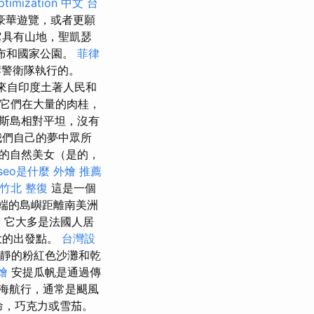
ptimization 中文
台
豪華遊覽，或者更願
它具有山地，聖凱瑟
瀑布和國家公園。
菲律
岸警衛隊執行的。
族來自印度土著人民和
它們在大量的肉桂，
斯島相對平坦，沒有
我們自己的夢中眾所
的自然美女（是的，
seo是什麼
外燴 推薦
竹北 整復
這是一個
端的島嶼距離南美洲
，它大多是法國人居
大的出發點。
台灣設
僻靜的粉紅色沙灘和乾
燴
安提瓜帆是通過傳
海航行，通常是颶風
命，巧克力或雪茄。