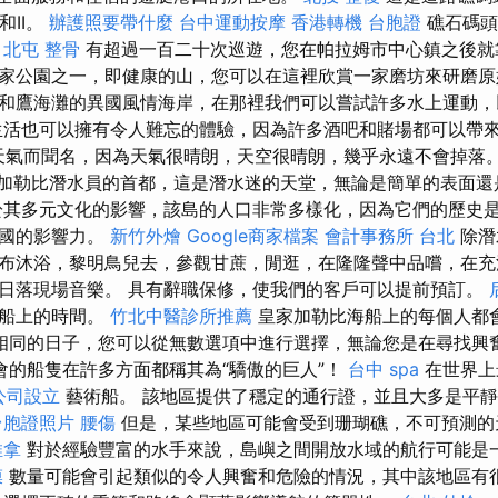
I和II。
辦護照要帶什麼
台中運動按摩
香港轉機 台胞證
礁石碼頭
。
北屯 整骨
有超過一百二十次巡遊，您在帕拉姆市中心鎮之後就
家公園之一，即健康的山，您可以在這裡欣賞一家磨坊來研磨原始​
和鷹海灘的異國風情海岸，在那裡我們可以嘗試許多水上運動
的夜生活也可以擁有令人難忘的體驗，因為許多酒吧和賭場都可以帶
的天氣而聞名，因為天氣很晴朗，天空很晴朗，幾乎永遠不會掉落
re是加勒比潛水員的首都，這是潛水迷的天堂，無論是簡單的表面
其多元文化的影響，該島的人口非常多樣化，因為它們的歷史
英國的影響力。
新竹外燴
Google商家檔案
會計事務所 台北
除潛
布沐浴，黎明鳥兒去，參觀甘蔗，閒逛，在隆隆聲中品嚐，在充
日落現場音樂。 具有辭職保修，使我們的客戶可以提前預訂。
到船上的時間。
竹北中醫診所推薦
皇家加勒比海船上的每個人都
相同的日子，您可以從無數選項中進行選擇，無論您是在尋找興
會的船隻在許多方面都稱其為“驕傲的巨人”！
台中 spa
在世界上
公司設立
藝術船。 該地區提供了穩定的通行證，並且大多是平
台胞證照片
腰傷
但是，某些地區可能會受到珊瑚礁，不可預測的
推拿
對於經驗豐富的水手來說，島嶼之間開放水域的航行可能是
膜
數量可能會引起類似的令人興奮和危險的情況，其中該地區有