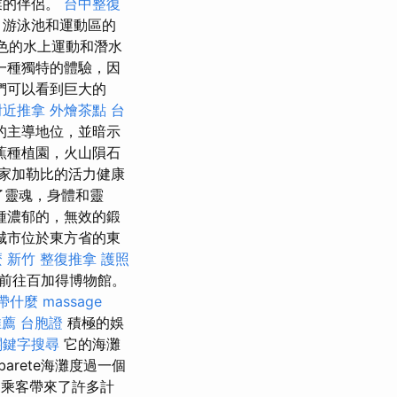
業的伴侶。
台中整復
，游泳池和運動區的
出色的水上運動和潛水
一種獨特的體驗，因
們可以看到巨大的
附近推拿
外燴茶點
台
的主導地位，並暗示
種植​​園，火山隕石
家加勒比的活力健康
緩了靈魂，身體和靈
種濃郁的，無效的鍛
城市位於東方省的東
麼
新竹 整復推拿
護照
鐘前往百加得博物館。
帶什麼
massage
推薦
台胞證
積極的娛
關鍵字搜尋
它的海灘
arete海灘度過一個
為乘客帶來了許多計