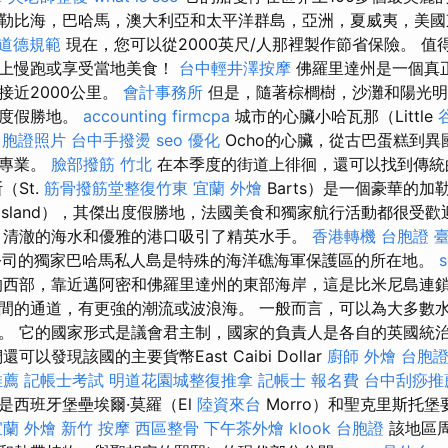
勒比海，巴哈馬，澳大利亞和太平洋群島，亞洲，夏威夷，美
業道德規範
現在，您可以從2000英尺/人那裡製作節省保險。 值
洋上慢跑或享受當地美食！
台中輕井澤按摩
佛羅里達州是一個真
接近2000公里。
會計事務所
但是，隨著棕櫚樹，沙灘和陽光明
的度假勝地。
accounting firmcpa
城市的心臟小哈瓦那（Little
台胞證照片
台中手撥燙
seo 優化
Ocho的心臟，從古巴蛋糕到
巴專業。
臉部撥筋 竹北
在本季度的街道上徘徊，還可以找到傳統
（St.
筋骨撥筋堂整復竹東
宜蘭 外燴
Barts）是一個豪華的加勒比
Island），其傑出度假勝地，法國美食和獨家航行活動都很受
，清澈的海水和優雅的港口吸引了精英水手。
香港轉機 台胞證
臺
公司的獨家巴哈馬​​私人島是特殊的海洋礁海軍保護區的所在地。
西部，靠近邁阿密和佛羅里達州的東部海岸，這是比米尼島連鎖
間的通道，有更強的潮流或波浪海。 一般而言，可以為大多數
。 它的國家形式是議會君主制，國家的負責人是各自的英國統治
以發現該國的主要貨幣East Caibi Dollar
廚師 外燴
台胞
推薦
記帳士考試
明道花園城整復推拿
記帳士 報名費
台中刮痧推薦
是西班牙堡壘埃爾·莫羅（El
陸資來台
Morro）和聖克里斯托堡
宜蘭 外燴
新竹 按摩
西區整骨
下午茶外燴
klook 台胞證
該地區