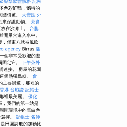
eo點擊軟體價格
記帳
多色彩鮮豔，獨特的
異國植被。
大安區 外
劃來保護動物。
茶會
蛋放在沙灘上。
台胞
離開巢穴進入水中。
護，僅東方就被風吹
eo agency
Birras
潘
一個非常受歡迎的遊
面固定它。
下午茶外
短橋連接。 房屋的花園
了這個熱帶島嶼。
會
鑰匙的主要街道，那裡的
香港 台胞證
記帳士
為那裡最美麗。
優化
區，我們的第一站是
周圍環境中的雪白色
錯選擇。
記帳士 名師
區，是田園詩般的加勒比