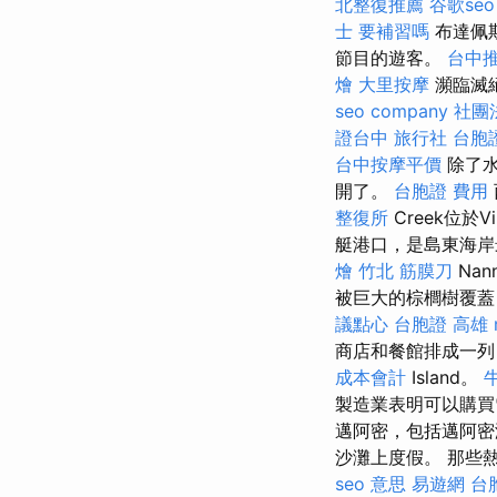
北整復推薦
谷歌seo
士 要補習嗎
布達佩
節目的遊客。
台中
燴
大里按摩
瀕臨滅
seo company
社團
證台中
旅行社 台胞
台中按摩平價
除了水
開了。
台胞證 費用
整復所
Creek位於Vi
艇港口，是島東海
燴
竹北 筋膜刀
Nan
被巨大的棕櫚樹覆蓋
議點心
台胞證 高雄
商店和餐館排成一列
成本會計
Island。
製造業表明可以購
邁阿密，包括邁阿密
沙灘上度假。 那些
seo 意思
易遊網 台