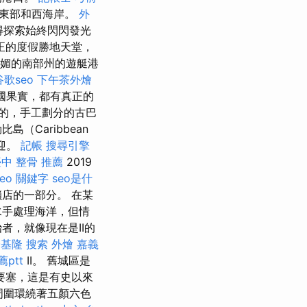
國東部和西海岸。
外
得探索始終閃閃發光
正的度假勝地天堂，
媚的南部州的遊艇港
谷歌seo
下午茶外燴
異國果實，都有真正的
的，手工劃分的古巴
島（Caribbean
歡迎。
記帳
搜尋引擎
中 整骨 推薦
2019
seo 關鍵字
seo是什
店的一部分。 在某
水手處理海洋，但情
者，就像現在是II的
證基隆
搜索
外燴 嘉義
ptt
II。 舊城區是
要塞，這是有史以​​來
周圍環繞著五顏六色