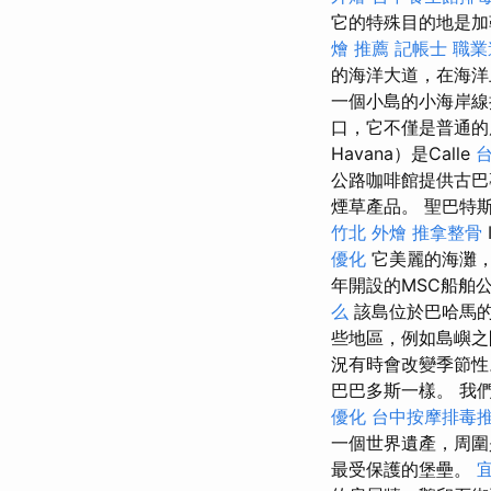
它的特殊目的地是加
燴 推薦
記帳士 職
的海洋大道，在海
一個小島的小海岸線
口，它不僅是普通
Havana）是Calle
公路咖啡館提供古
煙草產品。 聖巴特斯
竹北 外燴
推拿整骨
優化
它美麗的海灘
年開設的MSC船舶
么
該島位於巴哈馬的
些地區，例如島嶼之
況有時會改變季節性
巴巴多斯一樣。 我們還可
優化
台中按摩排毒
一個世界遺產，周圍
最受保護的堡壘。