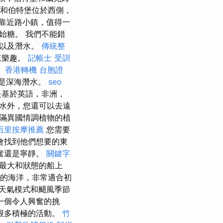
和伯特堡位於西側，
靠近路小鎮，值得一
​糖。 我們不能錯
，以及潛水。
傳統整
來樂趣。
記帳士 受訓
。
香港轉機 台胞證
還是深海潛水。
seo
是基於英語，非洲，
水外，您還可以去遠
滿異國情調植物的植
后里按摩推薦
您需要
會找到他們想要的東
奮還是寧靜。
關鍵字
最大和狀態的船上
靜的海洋，非常適合初
天氣模式和颶風季節
一個令人興奮的挑
很多積極的活動。
竹