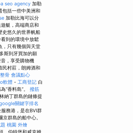
pa
seo agency
加勒
還包括一些中美洲和
se
加勒比海可以分
供遊艇，高端商店和
歷史悠久的世界帆船
中看到的環境中放鬆
魚，只有幾個與天堂
多斯到牙買加的願
聲音，享受購物機
殖民村莊，朗姆酒和
 整骨
會議點心
eo軟體
-
工商登記
白
為“香料島”。
撥筋
林納丁群島的鏈條提
google關鍵字排名
全服務港，是在BVI群
維爾京群島的船中心。
試題
桃園 外燴
頭，伯特堡和威克姆