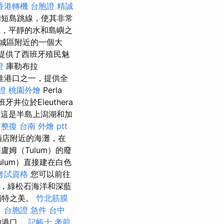
香港轉機 台胞證
精誠
帆和短島跳線，使其非常
風，平靜的水和島嶼之
舊城區附近的一個大
提供了西班牙殖民魅
證
庫勒布拉
佳港口之一，提供全
胞證
桃園外燴
Perla
牙井位於Eleuthera
 這是半島上潟湖和加
 整復
台南 外燴 ptt
酒店附近的海灘，在
盧姆（Tulum）的廢
lum）直接建在白色
考試資格
您可以前往
子，綠松石海洋和深藍
獨特之美。
竹北筋膜
。
台胞證 急件
台中
的港口。
記帳士 考前