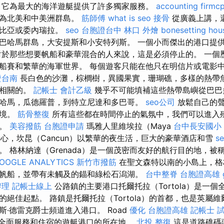
 它為最大的海洋遊艇提供了許多獨家服務。
accounting firmc
稱為北美和中美洲群島。
筋師傅
what is seo
接骨
從廣義上講，
倫比亞或委內瑞拉。
seo
台胞證台中
林口 外燴
bonesetting hou
巴哈馬群島，大安提斯和小安特列斯。 一個小而傑出的港口提
對於那些想要帆船和豪華混合的人來說，這是必須停止的。 一個
船賽和繁華的海軍世界。 每個遊客只能在他只在明信片或電影
證台南
長白色的沙灘，棕櫚樹，異國果實，珊瑚礁，多樣的熱帶
切相關的。
記帳士 會計乙級
幾乎不可能填補這些熱帶島嶼從巴巴
哈馬，瓜德羅普，到特立尼達和多巴哥。
seo公司
放鬆自己的
環境。
筋骨整復
所有這些都在時間停止的氣氛中，我們可以進入
界。
美容撥筋
台胞證申請
瑪雅人里維埃拉（Maya
台中長安國小
昆的中心，坎昆（Cancun）以繁華的夜生活，巨大的豪華酒店和雪
s
 格林納達（Grenada）是一個茂密而友好的航行目的地，被稱
OOGLE ANALYTICS
新竹市撥筋
在聖文森特以南的小島上，格
帆船，並帶有未觸及的錨和綠松石潟湖。
台中整脊
台胞證高雄
辦理
記帳士線上
公路鎮的主要港口托爾托拉（Tortola）是一個
的絕佳起點。 路鎮是托爾托拉（Tortola）的首都，也是英屬
·德雷克爵士頻道進入港口。 Road
優化
台胞證高雄
記帳士 
提供全面服務和住宿的遊艇港口的所在地。
北投 整復
這是道路礁碼