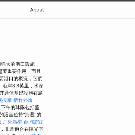
About
和強大的港口設施，
起著重要作用，而且
要港口的概況，它們
沿岸3.8英里，水深
，其通信基礎設施在島
底按摩
新竹外燴
，下午的球隊包括籃
浴室位於“海灘”的
飲
戶外婚禮
台胞證宜
，非常適合在陽光下