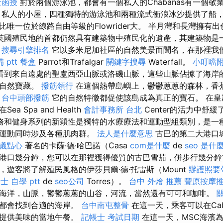
士函授
對於兩個游泳池，都會有一個私人的Chabanas有一個敬
私人的小屋，四種獨特的游泳池和兩種流式衝浪冰沙提供了船
唯一位於線路自由等級的Flowrider大。 半月灣和長灣擁有
英國殖民地的首都仍然具有建築物中殖民化的遺產，其建築物是
。
搜尋引擎排名
它以多米尼加社區的自然美景而聞名，在那裡我
 ptt
餐盒
Parrot和Trafalgar
關鍵字搜尋
Waterfall。
小叮噹
看到來自遠處的聖盧西亞山脈或洛磯山脈，這些山脈佔據了海岸
的自然寶藏。
撥筋領行
在這個熱帶島嶼上，鬱鬱蔥蔥的森林，香蕉
。
台中頭部撥筋
它的自然特徵都促使該島成為真正的寶石。 在皇
 Spa and Health
會計事務所 台北
Center的活力中舒
務和健身系列的新穎性是獨特的水療療法和運動型組類別，是一
然運動同時涉及各種肌肉群。
法人是什麼意思
古巴的第二大港口
議點心
著名的卡薩·德·哈巴諾（Casa
com是什麼
de
seo 是什
距離港口幾分鐘，您可以在那裡獲得優質的古巴雪茄，併步行幾分
遊客將了解殖民風格的伊莎貝爾·德·托雷斯（Mount
辦護照要
士 自學 ptt
de
seo公司
Torres）。
台中 外燴 推薦
豐原按摩
海洋，山脈，鬱鬱蔥蔥的山谷，河流，當然還有可可和咖啡。
人都會找到合適的海岸。
台中南屯整骨
在這一天，乘客可以在Cab
裡提供美味的當地午餐。
記帳士 考試日期
在這一天，MSC海濱