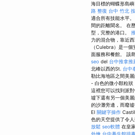
海目標的蝴蝶形島嶼
路 整復 台中
竹北 
適合所有技能水平
間的距離聞名。 在
型，完整的港口。
力的混合物，靠近
（Culebra）是
面服務和餐館。 該
seo
del
台中推拿推
北峰以西的St.
台中
勒比海地區之間美
- 白色的微小顆粒
這裡您可以找到派對
墟下還有另一個美
的沙灘旁邊，而廢墟
El
關鍵字操作
Cas
色的天空提供了令人
放鬆
seo軟體
在皇家
外燴
台中養生館排