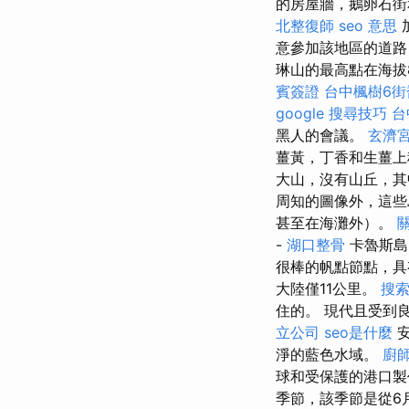
的房屋牆，鵝卵石街
北整復師
seo 意思
意參加該地區的道路
琳山的最高點在海拔
賓簽證
台中楓樹6街
google 搜尋技巧
台
黑人的會議。
玄濟
薑黃，丁香和生薑上
大山，沒有山丘，其
周知的圖像外，這些
甚至在海灘外）。
-
湖口整骨
卡魯斯島（
很棒的帆點節點，
大陸僅11公里。
搜
住的。 現代且受到
立公司
seo是什麼
安
淨的藍色水域。
廚師
球和受保護的港口製
季節，該季節是從6