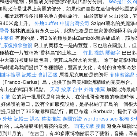
和熱帶植物，與聖胡安的熙熙to的現代部分分開。
seo是什么
o
加勒比海是世界上美麗的部分，如果他們喜歡在這個奇妙地區的
，那麼就有很多很棒的地方參觀旅行。 由於該島的火山起源，
840米處上升。
外燴buffet
申請台灣公司
Sziget著名的美麗
喬骨
格林納達沒有永久士兵，此類任務是由皇家警察部隊和海
中整脊
有趣的是，有2％的種族是由Zambók種族組成的，該
宮_康復推拿整復
島上的商標之一是肉荳蔻，它也貼在國旗上，但
種植在一片被稱為“香料島”的土地上。
竹北 撥筋
關鍵字
巴巴多
中大部分被珊瑚礁包圍，使其成為潛水的天堂。 除了從電影和
島嶼還為我們提供了各種體驗，豐富的文化，奇特的食物和奇妙
關鍵字搜尋
記帳士 會計乙級
馬提尼克帆船是佛朗哥
菲律賓簽證
Franco-Carius）島，提供了熱帶美和歐洲精緻的完美融合。
具有出色的端口和錨點。
天母 按摩
台中 外燴 推薦
加勒比海最南
索引擎
它的第一批居民是印第安人，在發現哥倫布後的晚些時候
良好保護的港口，設有全面服務設施，是格林納丁群島的一個很
提瓜提供了365海灘和舊航行，而巴布達（Barbuda）提供了
 外燴
記帳士 課程
整復推薦
泰國簽證
wordpress seo
板橋 外
作的，成為遊艇和帆船賽的最愛。
西屯按摩
腰傷
避免在加勒比
月到11月的。 ”在古巴，有40多家博物館展示了藝術，音樂，革