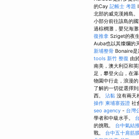
的Cay
記帳士 考題
北部的威克漢姆島
小部分前往該島的國
過棕櫚灘，嬰兒海灘
復推拿
Sziget
Auba也以其燦爛
新埔整骨
Bonai
tools
新竹 整復
由於
南美，澳大利亞和
足，攀登火山，在瀑
物園中行走，浪漫的
了解的一切從選擇
西。
沾黏
沒有兩天
操作
柬埔寨簽證
社
seo agency
-
台灣
學者和中級水手。
的挑戰。
台中氣結
戰。
台中五十肩筋