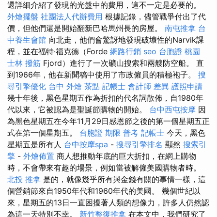
還詳細介紹了發現的光盤中的費用，這不一定是必要的。
外燴擺盤
社團法人代辦費用
根據記錄，儘管戰爭付出了代
價，但他們還是開始翻新巴哈馬州長的房屋。
南屯推拿
台
中養生會館
向北走，他們會驚訝地發現破壞性的Narvik課
程，並在福特·福克德（Forde
網路行銷
seo
台胞證 桃園
士林 撥筋
Fjord）進行了一次礦山搜索和兩艘防空船。 直
到1966年，他在新聞稿中使用了市政僱員的積極袍子。
搜
尋引擎優化
台中 外燴 茶點
記帳士 會計師 差異
護照申請
幾十年後，黑色星期五作為折扣的代名詞散佈，自1980年
代以來，它被認為是聖誕節購物的開始。
台中西屯按摩
因
為黑色星期五在今年11月29日感恩節之後的第一個星期五正
式在第一個星期五。
台胞證 期限
普考 記帳士
今天，黑色
星期五是所有人
台中按摩spa
-
搜尋引擎排名
顯然
搜索引
擎
-
外燴佈置
商人想推動年底的巨大折扣，在網上購物
時，不會帶來有趣的場景，例如當被解僱美國購物者時。
北投 推拿
是的，就像幾乎所有與金錢有關的事情一樣，這
個營銷節來自1950年代和1960年代的美國。 幾個世紀以
來，星期五的13日一直困擾著人類的想像力，許多人仍然認
為這一天特別不幸。
新竹整復推拿
在本文中，我們研究了