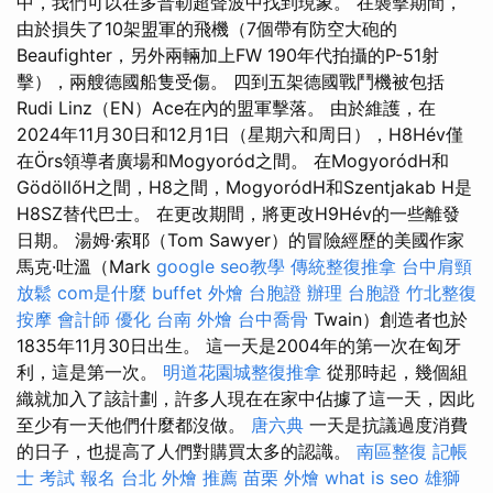
中，我們可以在多普勒超聲波中找到現象。 在襲擊期間，
由於損失了10架盟軍的飛機（7個帶有防空大砲的
Beaufighter，另外兩輛加上FW 190年代拍攝的P-51射
擊），兩艘德國船隻受傷。 四到五架德國戰鬥機被包括
Rudi Linz（EN）Ace在內的盟軍擊落。 由於維護，在
2024年11月30日和12月1日（星期六和周日），H8Hév僅
在Örs領導者廣場和Mogyoród之間。 在MogyoródH和
GödöllőH之間，H8之間，MogyoródH和Szentjakab H是
H8SZ替代巴士。 在更改期間，將更改H9Hév的一些離發
日期。 湯姆·索耶（Tom Sawyer）的冒險經歷的美國作家
馬克·吐溫（Mark
google seo教學
傳統整復推拿
台中肩頸
放鬆
com是什麼
buffet 外燴
台胞證 辦理
台胞證
竹北整復
按摩
會計師
優化
台南 外燴
台中喬骨
Twain）創造者也於
1835年11月30日出生。 這一天是2004年的第一次在匈牙
利，這是第一次。
明道花園城整復推拿
從那時起，幾個組
織就加入了該計劃，許多人現在在家中佔據了這一天，因此
至少有一天他們什麼都沒做。
唐六典
一天是抗議過度消費
的日子，也提高了人們對購買太多的認識。
南區整復
記帳
士 考試 報名
台北 外燴 推薦
苗栗 外燴
what is seo
雄獅