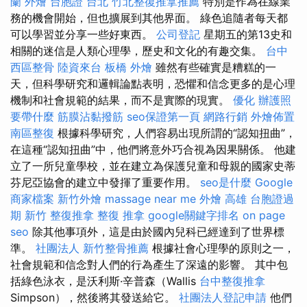
蘭 外燴
台胞證 台北
竹北整復推拿推薦
特別是作為在線業
務的機會開始，但也擴展到其他界面。 綠色追隨者每天都
可以學習並分享一些好東西。
公司登記
星期五的第13史和
相關的迷信是人類心理學，歷史和文化的有趣交集。
台中
西區整骨
陸資來台
板橋 外燴
雖然有些確實是糟糕的一
天，但科學研究和邏輯論點表明，恐懼和信念更多的是心理
機制和社會規範的結果，而不是實際的現實。
優化
辦護照
要帶什麼
筋膜沾黏撥筋
seo保證第一頁
網路行銷
外燴佈置
南區整復
根據科學研究，人們容易出現所謂的“認知扭曲”，
在這種“認知扭曲”中，他們將意外巧合視為因果關係。 他建
立了一所兒童學校，並在建立為保護兒童和母親的國家史蒂
芬尼亞協會的建立中發揮了重要作用。
seo是什麼
Google
商家檔案
新竹外燴
massage near me
外燴 高雄
台胞證過
期
新竹 整復推拿
整復 推拿
google關鍵字排名
on page
seo
除其他事項外，這是由於國內兒科已經達到了世界標
準。
社團法人
新竹整骨推薦
根據社會心理學的原則之一，
社會規範和信念對人們的行為產生了深遠的影響。 其中包
括綠色泳衣，是沃利斯·辛普森（Wallis
台中整復推拿
Simpson），然後將其發送給它。
社團法人登記申請
他們