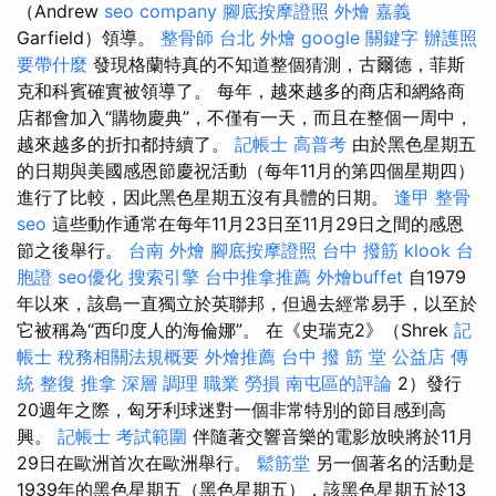
（Andrew
seo company
腳底按摩證照
外燴 嘉義
Garfield）領導。
整骨師
台北 外燴
google 關鍵字
辦護照
要帶什麼
發現格蘭特真的不知道整個猜測，古爾德，菲斯
克和科賓確實被領導了。 每年，越來越多的商店和網絡商
店都會加入“購物慶典”，不僅有一天，而且在整個一周中，
越來越多的折扣都持續了。
記帳士 高普考
由於黑色星期五
的日期與美國感恩節慶祝活動（每年11月的第四個星期四）
進行了比較，因此黑色星期五沒有具體的日期。
逢甲 整骨
seo
這些動作通常在每年11月23日至11月29日之間的感恩
節之後舉行。
台南 外燴
腳底按摩證照
台中 撥筋
klook 台
胞證
seo優化
搜索引擎
台中推拿推薦
外燴buffet
自1979
年以來，該島一直獨立於英聯邦，但過去經常易手，以至於
它被稱為“西印度人的海倫娜”。 在《史瑞克2》（Shrek
記
帳士 稅務相關法規概要
外燴推薦
台中 撥 筋 堂 公益店 傳
統 整復 推拿 深層 調理 職業 勞損 南屯區的評論
2）發行
20週年之際，匈牙利球迷對一個非常特別的節目感到高
興。
記帳士 考試範圍
伴隨著交響音樂的電影放映將於11月
29日在歐洲首次在歐洲舉行。
鬆筋堂
另一個著名的活動是
1939年的黑色星期五（黑色星期五），該黑色星期五於13