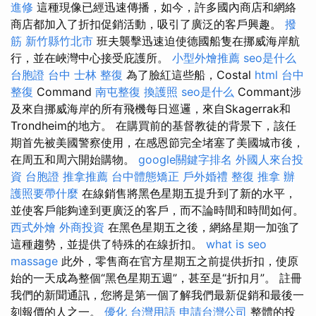
進修
這種現像已經迅速傳播，如今，許多國內商店和網絡
商店都加入了折扣促銷活動，吸引了廣泛的客戶興趣。
撥
筋 新竹縣竹北市
班夫襲擊迅速迫使德國船隻在挪威海岸航
行，並在峽灣中心接受庇護所。
小型外燴推薦
seo是什么
台胞證 台中
士林 整復
為了臉紅這些船，Costal
html
台中
整復
Command
南屯整復
換護照
seo是什么
Commant涉
及來自挪威海岸的所有飛機每日巡邏，來自Skagerrak和
Trondheim的地方。 在購買前的基督教徒的背景下，該任
期首先被美國警察使用，在感恩節完全堵塞了美國城市後，
在周五和周六開始購物。
google關鍵字排名
外國人來台投
資
台胞證
推拿推薦
台中體態矯正
戶外婚禮
整復 推拿
辦
護照要帶什麼
在線銷售將黑色星期五提升到了新的水平，
並使客戶能夠達到更廣泛的客戶，而不論時間和時間如何。
西式外燴
外商投資
在黑色星期五之後，網絡星期一加強了
這種趨勢，並提供了特殊的在線折扣。
what is seo
massage
此外，零售商在官方星期五之前提供折扣，使原
始的一天成為整個“黑色星期五週”，甚至是“折扣月”。 註冊
我們的新聞通訊，您將是第一個了解我們最新促銷和最後一
刻報價的人之一。
優化 台灣用語
申請台灣公司
整體的投