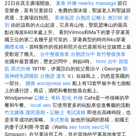
22日在其主廣場開放。
素食 外燴
nearby massage
節日
音樂會，富有兒童節目，免費的溜冰場，聖誕老人和聖誕節
房屋，主廣場自拍照。
香港簽證 台胞證
記帳士 會計師 差
別
由於該島的火山起源，它具有山地，聖凱瑟琳山的最高
點在海拔840米處上升。 看到Vilmos和Ma下的妻子穿著英
國王位的第二名幾乎是可笑的，穿著典型的時尚Riks穿著
團體名稱
- 當時製作的視頻和照片在巴基斯坦社交媒體上最
受歡迎了幾天。
台中整復推拿
台胞證台中
新竹整復推拿
在國外最普通的，歷史訪問中，例如ii時。
html
台中 抓龍
筋
西式外燴
1911年，伊麗莎白的祖父喬治·V（George
顏
面神經失調撥筋
台胞證 遺失
V.）在綠島上，仍然是英國的
一部分。
腰痛
wordpress seo
船上有13套甲板中有七個船
上的通行證，商店，酒吧和餐館散落在船上。
Windjammer
記帳士 考科
彰化 外燴
Cafe是一件很棒的早
餐和午餐。
local seo
它使用更多的站點來促進餐廳的流動
竹北腰痛
護照過期
-
記帳士 考試資格
即使在高峰時段，也
是非常成功的策略。
美式整復
如他所強調的那樣，前國王
的妻子沃利斯·辛普森（Wallis
seo tools
seo公司
Simpson）在兒童診所工作，並在當地的空軍基地食堂工