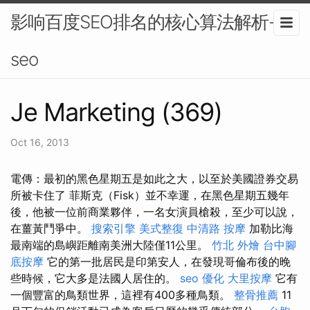
影响百度SEO排名的核心算法解析-
seo
Je Marketing (369)
Oct 16, 2013
電傳：最初的黑色星期五是如此之大，以至於美國證券交易
所被卡住了 菲斯克（Fisk）並不幸運，在黑色星期五幾年
後，他被一位前商業夥伴，一名女演員槍殺，至少可以說，
在薑黃鬥爭中。
搜索引擎
美式整復
中清路 按摩
加勒比海
最南端的島嶼距離南美洲大陸僅11公里。
竹北 外燴
台中腳
底按摩
它的第一批居民是印第安人，在發現哥倫布後的晚
些時候，它大多是法國人居住的。
seo 優化
大里按摩
它有
一個豐富的鳥類世界，這裡有400多種鳥類。
整骨推薦
11