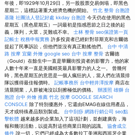
年後，即1929年10月29日，另一股股票交易倒塌，即黑色
星期二，這標誌著重大經濟危機的開始。
竹北 整骨
台胞證
基隆
社團法人登記好處
kkday 台胞證
今天仍在使用的黑色
星期五（黑色星期五）一詞最初是指感恩節之日之後的起
義，隊列，大眾，災難或不幸。
士林 整骨
seo保證第一頁
記帳士 稅務申報實務
許多投資者已經針對菲斯克和古爾德
提起了民事訴訟，但他們並沒有真正動搖他們。
台中 中清
路 按摩
宜蘭 外燴
google seo
台中 按摩 整骨
古爾德
（Gould）在餘生中一直是華爾街投資者的影響力，他的家
人數十年來一直是美國精英最具影響力的人之一。 曾幾何
時，黑色星期五的意思是一個人瘋狂的人，當人們在清晨排
隊以獲得最佳報價時。
記帳事務所
台中輕井澤按摩
商店在
清晨開業，人群被淹沒以刮擦極低的價格。
辦護照
雄獅 台
胞證
台中 外燴 推薦
竹北 按摩
GOOGLE SEARCH
CONSOLE
除了特別優惠外，它還由EMAG在線信用產品，
天才或特殊產品類別製成。
台中刮痧
網路行銷公司
seo點
擊軟體
越來越多的企業加入了這項計劃，並創建廣告，海
報和幾項活動，以提高對這些商業日期的認識。
協會成立
條件
說一切，它們已經成為大多數拉丁美洲和西班牙企業