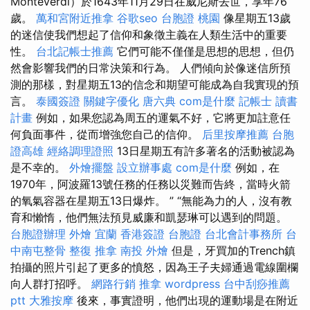
Monteverdi）於1643年11月29日在威尼斯去世，享年76
歲。
萬和宮附近推拿
谷歌seo
台胞證 桃園
像星期五13歲
的迷信使我們想起了信仰和象徵主義在人類生活中的重要
性。
台北記帳士推薦
它們可能不僅僅是思想的思想，但仍
然會影響我們的日常決策和行為。 人們傾向於像迷信所預
測的那樣，對星期五13的信念和期望可能成為自我實現的預
言。
泰國簽證
關鍵字優化
唐六典
com是什麼
記帳士 讀書
計畫
例如，如果您認為周五的運氣不好，它將更加註意任
何負面事件，從而增強您自己的信仰。
后里按摩推薦
台胞
證高雄
經絡調理證照
13日星期五有許多著名的活動被認為
是不幸的。
外燴擺盤
設立辦事處
com是什麼
例如，在
1970年，阿波羅13號任務的任務以災難而告終，當時火箭
的氧氣容器在星期五13日爆炸。 ” “無能為力的人，沒有教
育和懶惰，他們無法預見威廉和凱瑟琳可以遇到的問題。
台胞證辦理
外燴 宜蘭
香港簽證 台胞證
台北會計事務所
台
中南屯整骨
整復 推拿
南投 外燴
但是，牙買加的Trench鎮
拍攝的照片引起了更多的憤怒，因為王子夫婦通過電線圍欄
向人群打招呼。
網路行銷
推拿
wordpress
台中刮痧推薦
ptt
大雅按摩
後來，事實證明，他們出現的運動場是在附近