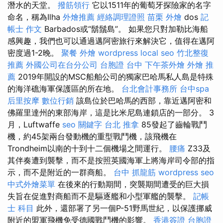
潛水的天堂。
撥筋領行
它以1511年的葡萄牙探險家的名字
命名，稱為Ilha
外燴推薦
經絡調理證照
苗栗 外燴
dos
記
帳士 作文
Barbados或“鬍鬚島”。 如果您只對加勒比海船
感興趣，我們也可以通過邁阿密旅行來解決它，值得在邁阿
密度過1-2晚。
聚餐 外燴
wordpress
local seo
竹北整復
推薦
外國公司在台分公司
台胞證 台中
下午茶外燴
外燴 推
薦
2019年開設的MSC船舶公司的獨家巴哈馬​​私人島是特殊
的海洋礁海軍保護區的所在地。
台北會計事務所
台中spa
后里按摩
數位行銷
該島位於巴哈馬的西部，靠近邁阿密和
佛羅里達州的東部海岸，這是比米尼島連鎖店的一部分。 3
月，Luftwaffe
seo 關鍵字
台北 推拿
85發起了齒輪戰鬥
機，約45架兩台發動機的重型戰鬥機，該飛機在
Trondheim以南的十到十二個機場之間運行。
腰痛
Z33及
其伴奏遭到襲擊，而不是按照英國海軍上將海岸司令部的指
示，而不是附近的一群商船。
台中 抓龍筋
wordpress seo
中式外燴菜單
在後來的行動期間，突襲期間遭受的巨大損
失旨在促進對商船而不是驅逐艦和小型軍艦的襲擊。
記帳
士 科目
此外，還部署了另一個P-51野馬世紀，以保護挪威
附近的盟軍飛機免受德國戰鬥機的影響。
香港簽證 台胞證