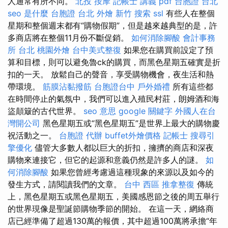
人通常有所不同。
北投 按摩
記帳士 講義 pdf
台胞證 台北
seo 是什麼
台胞證 台北
外燴 新竹
搜索
ssl
有些人在整個
星期和整個週末都有“購物假期”，但是越來越典型的是，許
多商店將在整個11月份不斷促銷。
如何消除腳酸
會計事務
所 台北
桃園外燴
台中美式整復
如果您在購買前設定了預
算和目標，則可以避免魯ck的購買，而黑色星期五確實是折
扣的一天。 放鬆自己的聲音，享受購物機會，夜生活和熱
帶環境。
筋膜沾黏撥筋
台胞證台中
戶外婚禮
所有這些都
在時間停止的氣氛中，我們可以進入殖民村莊，朗姆酒和海
盜顛簸的古代世界。
seo 意思
google 關鍵字
外國人在台
灣開公司
黑色星期五或“黑色星期五”是世界上最大的購物慶
祝活動之一。
台胞證 代辦
buffet外燴價格
記帳士
搜尋引
擎優化
儘管大多數人都以巨大的折扣，擁擠的商店和深夜
購物來連接它，但它的起源和意義仍然是許多人的謎。
如
何消除腳酸
如果您曾經考慮過這種現象的來源以及如今的
發生方式，請閱讀我們的文章。
台中 西區 推拿整復
傳統
上，黑色星期五或黑色星期五，美國感恩節之後的周五舉行
的世界現像是聖誕節購物季節的開始。 在這一天，網絡商
店已經準備了超過130萬的報價，其中超過100萬將承擔“年