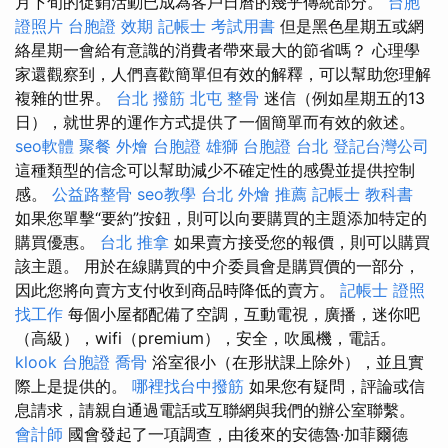
月下旬的促銷活動已成為客戶日曆的幾乎傳統部分。
台胞
證照片
台胞證 效期
記帳士 考試用書
但是黑色星期五或網
絡星期一會給有意識的消費者帶來最大的節省嗎？ 心理學
家還觀察到，人們喜歡簡單但有效的解釋，可以幫助您理解
複雜的世界。
台北 撥筋
北屯 整骨
迷信（例如星期五的13
日），就世界的運作方式提供了一個簡單而有效的敘述。
seo軟體
聚餐 外燴
台胞證 雄獅
台胞證 台北
登記台灣公司
這種類型的信念可以幫助減少不確定性的感覺並提供控制
感。
公益路整骨
seo教學
台北 外燴 推薦
記帳士 教科書
如果您單擊“要約”按鈕，則可以向要購買的主題添加特定的
購買優惠。
台北 推拿
如果賣方接受您的報價，則可以購買
該主題。 用於在線購買的中介委員會是購買價的一部分，
因此您將向賣方支付收到商品時降低的賣方。
記帳士 證照
找工作
每個小屋都配備了空調，互動電視，廣播，迷你吧
（高級），wifi（premium），安全，吹風機，電話。
klook 台胞證
喬骨
浴室很小（在形狀課上除外），並且實
際上是提供的。
哪裡找台中撥筋
如果您有疑問，評論或信
息請求，請親自通過電話或互聯網與我們的辦公室聯繫。
會計師
國會發起了一項調查，由後來的安德魯·加菲爾德