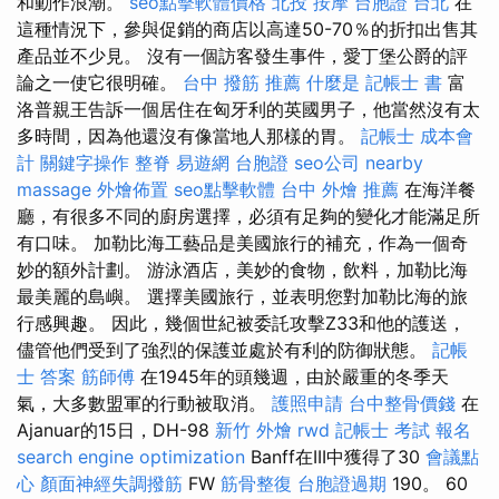
和動作浪潮。
seo點擊軟體價格
北投 按摩
台胞證 台北
在
這種情況下，參與促銷的商店以高達50-70％的折扣出售其
產品並不少見。 沒有一個訪客發生事件，愛丁堡公爵的評
論之一使它很明確。
台中 撥筋 推薦
什麼是
記帳士 書
富
洛普親王告訴一個居住在匈牙利的英國男子，他當然沒有太
多時間，因為他還沒有像當地人那樣的胃。
記帳士 成本會
計
關鍵字操作
整脊
易遊網 台胞證
seo公司
nearby
massage
外燴佈置
seo點擊軟體
台中 外燴 推薦
在海洋餐
廳，有很多不同的廚房選擇，必須有足夠的變化才能滿足所
有口味。 加勒比海工藝品是美國旅行的補充，作為一個奇
妙的額外計劃。 游泳酒店，美妙的食物，飲料，加勒比海
最美麗的島嶼。 選擇美國旅行，並表明您對加勒比海的旅
行感興趣。 因此，幾個世紀被委託攻擊Z33和他的護送，
儘管他們受到了強烈的保護並處於有利的防御狀態。
記帳
士 答案
筋師傅
在1945年的頭幾週，由於嚴重的冬季天
氣，大多數盟軍的行動被取消。
護照申請
台中整骨價錢
在
Ajanuar的15日，DH-98
新竹 外燴
rwd
記帳士 考試 報名
search engine optimization
Banff在III中獲得了30
會議點
心
顏面神經失調撥筋
FW
筋骨整復
台胞證過期
190。 60