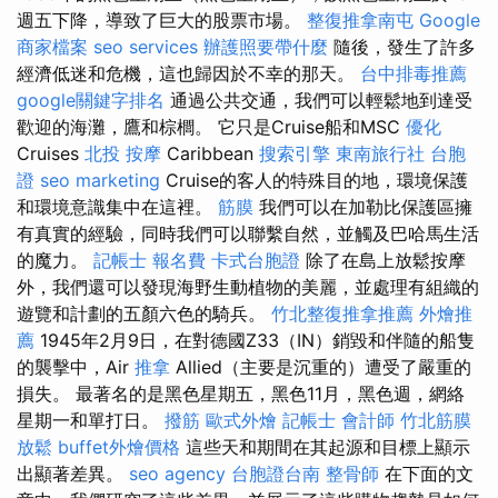
週五下降，導致了巨大的股票市場。
整復推拿南屯
Google
商家檔案
seo services
辦護照要帶什麼
隨後，發生了許多
經濟低迷和危機，這也歸因於不幸的那天。
台中排毒推薦
google關鍵字排名
通過公共交通，我們可以輕鬆地到達受
歡迎的海灘，鷹和棕櫚。 它只是Cruise船和MSC
優化
Cruises
北投 按摩
Caribbean
搜索引擎
東南旅行社 台胞
證
seo marketing
Cruise的客人的特殊目的地，環境保護
和環境意識集中在這裡。
筋膜
我們可以在加勒比保護區擁
有真實的經驗，同時我們可以聯繫自然，並觸及巴哈馬生活
的魔力。
記帳士 報名費
卡式台胞證
除了在島上放鬆按摩
外，我們還可以發現海野生動植物的美麗，並處理有組織的
遊覽和計劃的五顏六色的騎兵。
竹北整復推拿推薦
外燴推
薦
1945年2月9日，在對德國Z33（IN）銷毀和伴隨的船隻
的襲擊中，Air
推拿
Allied（主要是沉重的）遭受了嚴重的
損失。 最著名的是黑色星期五，黑色11月，黑色週，網絡
星期一和單打日。
撥筋
歐式外燴
記帳士 會計師
竹北筋膜
放鬆
buffet外燴價格
這些天和期間在其起源和目標上顯示
出顯著差異。
seo agency
台胞證台南
整骨師
在下面的文