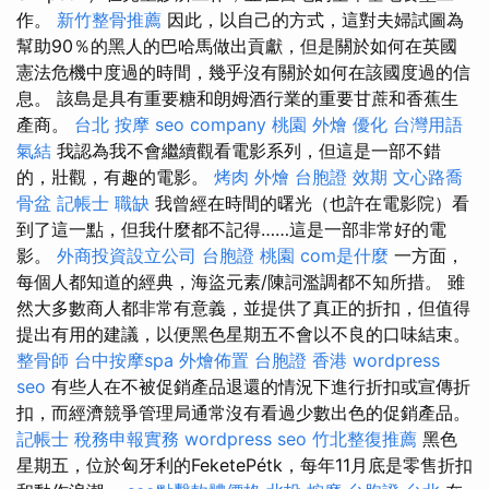
作。
新竹整骨推薦
因此，以自己的方式，這對夫婦試圖為
幫助90％的黑人的巴哈馬做出貢獻，但是關於如何在英國
憲法危機中度過的時間，幾乎沒有關於如何在該國度過的信
息。 該島是具有重要糖和朗姆酒行業的重要甘蔗和香蕉生
產商。
台北 按摩
seo company
桃園 外燴
優化 台灣用語
氣結
我認為我不會繼續觀看電影系列，但這是一部不錯
的，壯觀，有趣的電影。
烤肉 外燴
台胞證 效期
文心路喬
骨盆
記帳士 職缺
我曾經在時間的曙光（也許在電影院）看
到了這一點，但我什麼都不記得……這是一部非常好的電
影。
外商投資設立公司
台胞證 桃園
com是什麼
一方面，
每個人都知道的經典，海盜元素/陳詞濫調都不知所措。 雖
然大多數商人都非常有意義，並提供了真正的折扣，但值得
提出有用的建議，以便黑色星期五不會以不良的口味結束。
整骨師
台中按摩spa
外燴佈置
台胞證 香港
wordpress
seo
有些人在不被促銷產品退還的情況下進行折扣或宣傳折
扣，而經濟競爭管理局通常沒有看過少數出色的促銷產品。
記帳士 稅務申報實務
wordpress seo
竹北整復推薦
黑色
星期五，位於匈牙利的FeketePétk，每年11月底是零售折扣