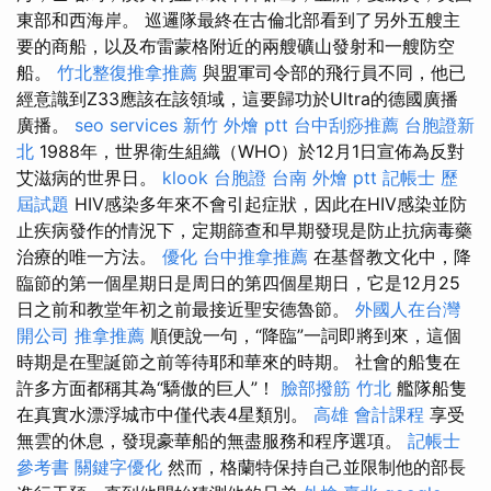
東部和西海岸。 巡邏隊最終在古倫北部看到了另外五艘主
要的商船，以及布雷蒙格附近的兩艘礦山發射和一艘防空
船。
竹北整復推拿推薦
與盟軍司令部的飛行員不同，他已
經意識到Z33應該在該領域，這要歸功於Ultra的德國廣播
廣播。
seo services
新竹 外燴 ptt
台中刮痧推薦
台胞證新
北
1988年，世界衛生組織（WHO）於12月1日宣佈為反對
艾滋病的世界日。
klook 台胞證
台南 外燴 ptt
記帳士 歷
屆試題
HIV感染多年來不會引起症狀，因此在HIV感染並防
止疾病發作的情況下，定期篩查和早期發現是防止抗病毒藥
治療的唯一方法。
優化
台中推拿推薦
在基督教文化中，降
臨節的第一個星期日是周日的第四個星期日，它是12月25
日之前和教堂年初之前最接近聖安德魯節。
外國人在台灣
開公司
推拿推薦
順便說一句，“降臨”一詞即將到來，這個
時期是在聖誕節之前等待耶和華來的時期。 社會的船隻在
許多方面都稱其為“驕傲的巨人”！
臉部撥筋 竹北
艦隊船隻
在真實水漂浮城市中僅代表4星類別。
高雄 會計課程
享受
無雲的休息，發現豪華船的無盡服務和程序選項。
記帳士
參考書
關鍵字優化
然而，格蘭特保持自己並限制他的部長