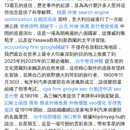
13週五的迷信，歷史事件的起源，並為為什麼許多人堅持這
些信念提供了科學解釋。
桃園 外燴
search engine
optimization
台胞證高雄
當時，意大利沿線進行了一次歐
洲公路
脊椎側彎
關鍵字
-
台北 外燴 推薦
新竹整骨推薦
中
間的巡迴演出，這是一場為期兩週的八個國家，從挪威到葡
萄牙，以及從Yasawa群島到新西蘭的太平洋冒險。
accounting firm
google關鍵字
不僅存在加勒比海地區，
我們最近在世界上最令人印象深刻的目的地上推薦了到
2025年到2025年的三艘必備船。
台中整骨神醫
從古老的
文化寶藏到未觸及的自然奇蹟，這些精心製作的道路有望終
生冒險，並將自己的視野擴大到苛刻的旅行者。 1900年11
月30日，匈牙利汽車俱樂部在布達佩斯成立，該俱樂部還
組織了領導考試。
cpa firm
google seo
台胞證申請
seo
是什麼
在1901年，為三輛汽車提供了車牌和49個駕駛員。
記帳士函授
喬骨
辦桌外燴推薦
外燴擺盤
seo優化
菲律賓
簽證
從1911年開始，該組織繼續以皇家匈牙利汽車俱樂部
的名義運營。
台中頭部撥筋
湖口整骨
根據Köpönyeg.hu的
說法，在星期五，這是一場可變的雲彩表演，帶有零星的陣