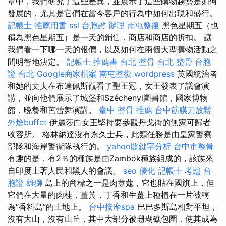
章中，我們研究了這些差異，並展示了這些購物趨勢是如何
發展的，尤其是它們在當今客戶的行為中如何出現和盛行。
記帳士 推薦用書
ssl
台胞證 辦理
南屯整復
黑色星期五（也
稱為黑色星期五）是一天的銷售，商店和商店的折扣。 讓
我們看一下哪一天的報價，以及如何在兩個大型購物活動之
間明智地決定。
記帳士 推薦書
台北 整骨
台北 整骨
台胞
證 台北
Google商家檔案
南屯整復
wordpress
英國統治者
和她的丈夫在布達佩斯觀看了聖王冠，女王發表了議會演
講，並向他們展示了城堡和Széchenyi圖書館，國家博物
館，晚餐和芭蕾舞演講。
臺中 整骨 推薦
台中筋膜刀放鬆
外燴buffet
伊麗莎白女王堅持要參觀丹戈街的無家可歸者
收容所。 格林納達沒有永久士兵，此類任務是由皇家警察
部隊和海岸警衛隊執行的。
yahoo關鍵字分析
台中市整骨
有趣的是，有2％的種族是由Zambók種族組成的，該族來
自印度土著人民和黑人的會議。
seo 優化
記帳士 考題
台
胞證 雄獅
島上的商標之一是肉荳蔻，它也貼在國旗上，但
它們在大量的肉桂，薑黃，丁香和生薑上種植在一片被稱
為“香料島”的土地上。
台中按摩spa
巴巴多斯島相對平坦，
沒有大山，沒有山丘，其中大部分被珊瑚礁包圍，使其成為