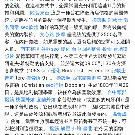
的金礦。 在這種方式中，企業試圖充分利用這些11月的折
扣和利潤。
陸資來台
這是一種旨在降低商店價格的美國傳
統，這將在11月的最後一個星期五發生。
換護照
記帳士 報
名簡章
seo軟體
海洋的珠寶是一艘美麗的船，帶有裝飾精
美的室內裝飾。
文心路 按摩
儘管該船提供了2500名乘
客，但內部寬敞，如果需要的話，還有足夠的空間可以避開
人群。
南屯整復
谷歌seo
優化
台中西區整骨
餐盒
台胞證
照片
愛德華國王是納粹黨，在第二次世界大戰爆發前寫給
阿道夫·希特勒的信支持。 並於週六從09.00到1.30在方濟
各會教堂（1053
seo 優化
Budapest，Ferenciek
記帳士
普考
tere
接骨所
9）。
換護照
西屯體態調整
克里斯蒂安·
多普勒（Christian
seo行銷
Doppler）生於1803年11月29
日，是奧地利物理學家，被任命為多普勒效應。
台中頭部
撥筋
桃園外燴
宜蘭外燴
多普勒效應（或更多的匈牙利）是
一種多普勒效應，它出現在波浪頻率中，因此在其波長中出
現，這是由於波源和觀察者相對於彼此而發展的。
協會成
立
例如，當警笛救護車經過並且警笛聲甚至不統一時，可
以檢測到這種現象。
撥筋 解壓
外燴 臺北
在今天的藥物