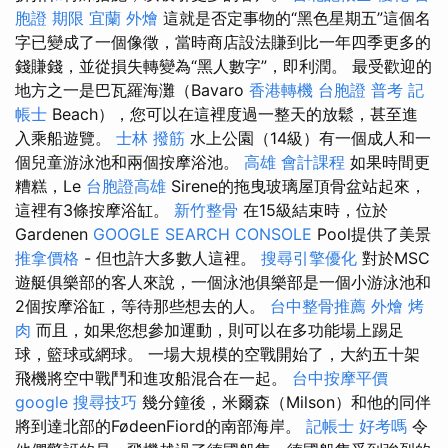
胞證 期限
宜蘭 外燴
這就是否定事物的“黑色星期五”這個名
字已變成了一個像徵，當時商店設法賺到比一年四季更多的
錢賺錢，並從損失轉變為“黑人數字”，即利潤。 最受歡迎的
地方之一是巴瓦羅海灘（Bavaro
香港轉機 台胞證
普考 記
帳士
Beach），您可以在這裡度過一整天的放鬆，甚至進
入乘船遊覽。
士林 撥筋
水上公園（14級）有一個成人和一
個兒童游泳池和兩個按摩浴池。
高雄 會計課程
如果時間更
糟糕，Le
台胞證高雄
Sirene的拖曳玻璃屋頂骨盆站起來，
這裡有3條按摩浴缸。
新竹整骨
在15級結束時，位於
Gardenen
GOOGLE SEARCH CONSOLE
Pool提供了美景
推拿價格
- 但也許大多數人這裡。
搜尋引擎優化
對於MSC
遊艇俱樂部的客人來說，一個泳池俱樂部是一個小游泳池和
2個按摩浴缸，等待那些想去的人。
台中整骨推薦
外燴 烤
肉
而且，如果您想參加運動，則可以在多功能場上踢足
球，籃球或網球。 一場大規模的空戰開始了，大約五十架
飛機將空中戰鬥和進攻船混合在一起。
台中按摩平價
google 搜尋技巧
幾分鐘後，米爾森（Milson）和他的同伴
將到達北部的FødeenFiord的南部海岸。
記帳士 好考嗎
令