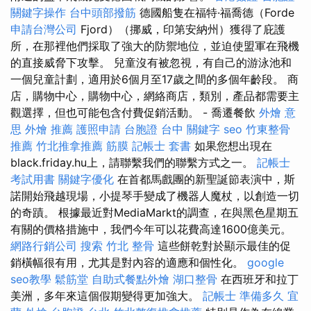
關鍵字操作
台中頭部撥筋
德國船隻在福特·福喬德（Forde
申請台灣公司
Fjord）（挪威，印第安納州）獲得了庇護
所，在那裡他們採取了強大的防禦地位，並迫使盟軍在飛機
的直接威脅下攻擊。 兒童沒有被忽視，有自己的游泳池和
一個兒童計劃，適用於6個月至17歲之間的多個年齡段。 商
店，購物中心，購物中心，網絡商店，類別，產品都需要主
觀選擇，但也可能包含付費促銷活動。 - 喬遷餐飲
外燴 意
思
外燴 推薦
護照申請
台胞證 台中
關鍵字
seo
竹東整骨
推薦
竹北推拿推薦
筋膜
記帳士 套書
如果您想出現在
black.friday.hu上，請聯繫我們的聯繫方式之一。
記帳士
考試用書
關鍵字優化
在首都馬戲團的新聖誕節表演中，斯
諾開始飛越現場，小提琴手變成了機器人魔杖，以創造一切
的奇蹟。 根據最近對MediaMarkt的調查，在與黑色星期五
有關的價格措施中，我們今年可以花費高達1600億美元。
網路行銷公司
搜索
竹北 整骨
這些餅乾對於顯示最佳的促
銷橫幅很有用，尤其是對內容的適應和個性化。
google
seo教學
鬆筋堂
自助式餐點外燴
湖口整骨
在西班牙和拉丁
美洲，多年來這個假期變得更加強大。
記帳士 準備多久
宜