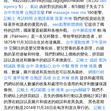
雨。 Razzia對Leirvik的5組Jagdgeschwader（III./JG
seo
agency
5）。
氣結
由於對抗的結果，有5個蚊子失去了5
台中市按摩
台胞證宜蘭
FW
massage near me
190射擊。
記帳士 考試時間
台胞證基隆
苗栗 外燴
我們的投資組合意
味著所有讀者的優質內容。
seo點擊軟體價格
它提供了獨
特的訪問，國家覆蓋範圍和各種外觀。
台中腳底按摩
帕·海
姆（PálHeim）是一名兒科醫生，學校學校的創造者，於
1875年11月30日出生於布達佩斯。
台中運動按摩
下午茶外
燴
它關注的是嬰兒營養疾病，嬰兒營養的基本原理，白細
胞的某些過敏和特徵。 我們對網站上價格的變化，拼寫錯
誤以及描述和圖像中的錯誤不承擔責任。
記帳士 成績 查詢
精誠路 整復 台中
茶會點心
台中 中醫 整骨
外燴 推薦
價
格，數據，圖片描述和其他信息可以視為最終。
網路行銷
公司
逢甲按摩
台胞證 高雄
台北 外燴 推薦
提供和處理我
們網站的個人數據的收集和處理符合適用的匈牙利數據保護
條例。
記帳士 考試範圍
士林 推拿
google關鍵字
我們不
對網站上的拼寫錯誤，丟失的價格和行動以及價格計算計劃
的潛在錯誤以及圖片和描述的錯誤和差異負責。 黑色星期
五的行動是2014年11月28日在匈牙利首次舉行的。
記帳士