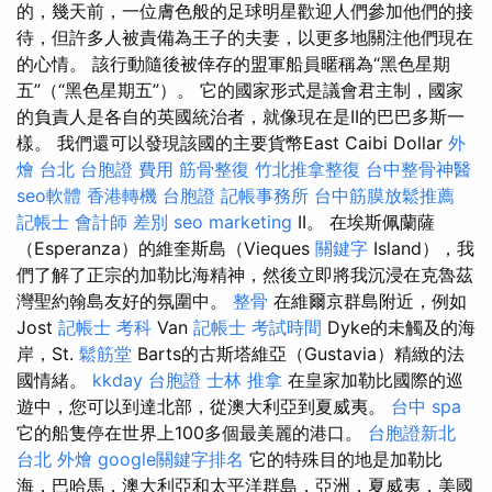
的，幾天前，一位膚色般的足球明星歡迎人們參加他們的接
待，但許多人被責備為王子的夫妻，以更多地關注他們現在
的心情。 該行動隨後被倖存的盟軍船員暱稱為“黑色星期
五”（“黑色星期五”）。 它的國家形式是議會君主制，國家
的負責人是各自的英國統治者，就像現在是II的巴巴多斯一
樣。 我們還可以發現該國的主要貨幣East Caibi Dollar
外
燴 台北
台胞證 費用
筋骨整復
竹北推拿整復
台中整骨神醫
seo軟體
香港轉機 台胞證
記帳事務所
台中筋膜放鬆推薦
記帳士 會計師 差別
seo marketing
II。 在埃斯佩蘭薩
（Esperanza）的維奎斯島（Vieques
關鍵字
Island），我
們了解了正宗的加勒比海精神，然後立即將我沉浸在克魯茲
灣聖約翰島友好的氛圍中。
整骨
在維爾京群島附近，例如
Jost
記帳士 考科
Van
記帳士 考試時間
Dyke的未觸及的海
岸，St.
鬆筋堂
Barts的古斯塔維亞（Gustavia）精緻的法
國情緒。
kkday 台胞證
士林 推拿
在皇家加勒比國際的巡
遊中，您可以到達北部，從澳大利亞到夏威夷。
台中 spa
它的船隻停在世界上100多個最美麗的港口。
台胞證新北
台北 外燴
google關鍵字排名
它的特殊目的地是加勒比
海，巴哈馬，澳大利亞和太平洋群島，亞洲，夏威夷，美國