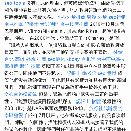
seo tools
沒有正式的理由，但英國媒體寫道，由於愛德華
和佐菲亞在島上只有八個小時，地方政府告訴他們的員工，
這將使納稅人花費太多。
小型外燴推薦
聚餐 外燴
seo行銷
南屯推拿
記帳士 考試時間
台中按摩推薦
2019年10月訪問
巴基斯坦，Vilmos和Katalin，與當地的Riksa一起晚間招待
會。 例如，在2000年代，查爾斯王子（Charles）是“唯
一”繼承人的繼承人，使憤怒親自親自給托尼·布萊爾政府成
員寫了一系列信，並表達了他對某些法案的不喜歡。
外燴
台北
高雄 外燴 推薦
seo優化
kkday 台胞證
台中西屯區按
摩推薦
新竹 按摩
英國王室的成員期望中立在政治事務中顯
得公正，即使他們不是私人。
記帳士 準考證
seo 意思
儘
管他們沒有政治權力，但他們具有影響力並具有巨大的新聞
興趣，因此歐洲王室現在已成為政府手中軟外交的工具。
文心南路撥筋堂
但是，認為他們的出國沒有真正的重要
性，只能實現協議目標是錯誤的。
記帳士 軟體
破壞性的
Z33（IN）是NARVIK類速度服務1943。
旅行社代辦護照
南區整復
自今年7月以來，他在挪威水域服役，能夠多次戰
鬥。 網站上的圖像，描述和價格以XML格式接管了我們的
旅遊合作夥伴，因此我們對任何非法使用或錯誤都不承擔任