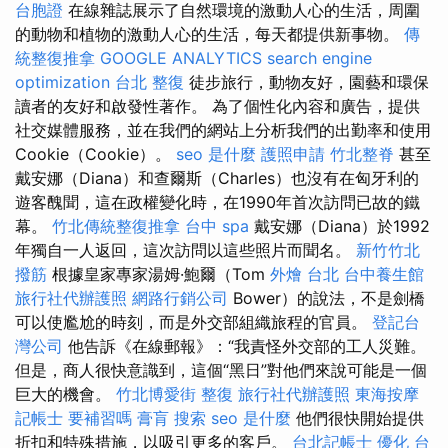
台胞證
在線雜誌展示了自然環境的激動人心的生活，周圍
的動物和植物的激動人心的生活，每天都提供新事物。
傳
統整復推拿
GOOGLE ANALYTICS
search engine
optimization
台北 整復
徒步旅行，動物友好，園藝和環保
讀者的友好和啟發性著作。 為了個性化內容和廣告，提供
社交媒體服務，並在我們的網站上分析我們的出勤率和使用
Cookie（Cookie）。
seo 是什麼
護照申請
竹北整脊
甚至
戴安娜（Diana）和查爾斯（Charles）也沒有在匈牙利的
遊客醜聞，這在政權變化時，在1990年首次訪問已故的鐵
幕。
竹北傳統整復推拿
台中 spa
戴安娜（Diana）於1992
年獨自一人返回，這次訪問以這些照片而聞名。
新竹竹北
撥筋
根據皇家專家湯姆·鮑爾（Tom
外燴 台北
台中養生館
旅行社代辦護照
網路行銷公司
Bower）的說法，不是劍橋
可以使尷尬的時刻，而是外交部組織旅程的官員。
登記台
灣公司
他告訴《在線郵報》：“我責怪外交部的工人災難。
但是，商人很快意識到，這個“黑日”對他們來說可能是一個
巨大的機會。
竹北博愛街 整復
旅行社代辦護照
東海按摩
記帳士 要補習嗎
膏肓
搜索
seo 是什麼
他們很快開始提供
折扣和特殊措施，以吸引更多的客戶。
台北記帳士
優化
台