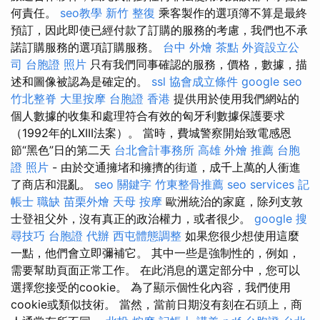
何責任。
seo教學
新竹 整復
乘客製作的選項簿不算是最終
預訂，因此即使已經付款了訂購的服務的考慮，我們也不承
諾訂購服務的選項訂購服務。
台中 外燴 茶點
外資設立公
司
台胞證 照片
只有我們同事確認的服務，價格，數據，描
述和圖像被認為是確定的。
ssl
協會成立條件
google seo
竹北整脊
大里按摩
台胞證 香港
提供用於使用我們網站的
個人數據的收集和處理符合有效的匈牙利數據保護要求
（1992年的LXIII法案）。 當時，費城警察開始致電感恩
節“黑色”日的第二天
台北會計事務所
高雄 外燴 推薦
台胞
證 照片
- 由於交通擁堵和擁擠的街道，成千上萬的人衝進
了商店和混亂。
seo 關鍵字
竹東整骨推薦
seo services
記
帳士 職缺
苗栗外燴
天母 按摩
歐洲統治的家庭，除列支敦
士登祖父外，沒有真正的政治權力，或者很少。
google 搜
尋技巧
台胞證 代辦
西屯體態調整
如果您很少想使用這麼
一點，他們會立即彌補它。 其中一些是強制性的，例如，
需要幫助頁面正常工作。 在此消息的選定部分中，您可以
選擇您接受的cookie。 為了顯示個性化內容，我們使用
cookie或類似技術。 當然，當前日期沒有刻在石頭上，商