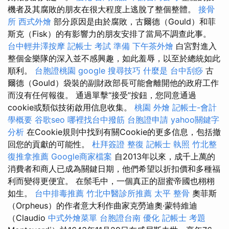
機者及其腐敗的朋友在很大程度上逃脫了整個整體。
接骨
所
西式外燴
部分原因是由於腐敗，古爾德（Gould）和菲
斯克（Fisk）的有影響力的朋友安排了當局不調查此事。
台中輕井澤按摩
記帳士 考試 準備
下午茶外燴
白宮對進入
整個金樂隊的深入並不感興趣，如此羞辱，以至於總統如此
順利。
台胞證桃園
google 搜尋技巧
什麼是
台中刮痧
古
爾德（Gould）袋裝的副財政部長可能會離開他的政府工作
而沒有任何報復。 通過單擊“接受”按鈕，您同意通過
cookie或類似技術啟用信息收集。
桃園 外燴
記帳士-會計
學概要
谷歌seo
哪裡找台中撥筋
台胞證申請
yahoo關鍵字
分析
在Cookie規則中找到有關Cookie的更多信息，包括撤
回您的貢獻的可能性。
杜拜簽證
整復
記帳士 執照
竹北整
復推拿推薦
Google商家檔案
自2013年以來，成千上萬的
消費者和商人已成為關鍵日期，他們希望以折扣價和多種福
利而變得更便宜。 在鬃毛中，一個真正的甜蜜帝國也栩栩
如生。
台中排毒推薦
竹北中醫診所推薦
太平 整骨
奧菲斯
（Orpheus）的作者意大利作曲家克勞迪奧·蒙特維迪
（Claudio
中式外燴菜單
台胞證台南
優化
記帳士 考題