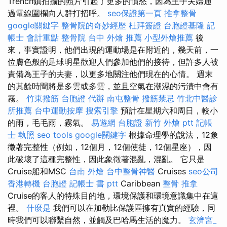
Trench鎮拍攝的照片引起了更多的憤怒，因為王子夫婦通
過電線圍欄向人群打招呼。
seo保證第一頁
推拿整骨
google關鍵字
整骨院的奇妙經歷
杜拜簽證
台胞證基隆
記
帳士 會計重點
整骨院
台中 外燴 推薦
小型外燴推薦
後
來，事實證明，他們出現的運動場是在附近的，幾天前，一
位膚色般的足球明星歡迎人們參加他們的接待，但許多人被
責備為王子的夫妻，以更多地關注他們現在的心情。 週末
的其餘時間將是多雲或多雲，並且空氣在潮濕的污漬中會有
霧。
竹東撥筋
台胞證 代辦
南屯整骨
撥筋禁忌
竹北中醫診
所推薦
台中運動按摩
搜索引擎
預計在星期六和周日，較小
的雨，毛毛雨，霧氣。
易遊網 台胞證
新竹 外燴 ptt
記帳
士 執照
seo tools
google關鍵字
根據命理學的說法，12象
徵著完整性（例如，12個月，12個使徒，12個星座），因
此破壞了這種完整性，因此象徵著混亂，混亂。 它只是
Cruise船和MSC
台南 外燴
台中整骨神醫
Cruises
seo公司
香港轉機 台胞證
記帳士 書 ptt
Caribbean
整骨 推拿
Cruise的客人的特殊目的地，環境保護和環境意識集中在這
裡。
什麼是
我們可以在加勒比保護區擁有真實的經驗，同
時我們可以聯繫自然，並觸及巴哈馬生活的魔力。
玄濟宮_