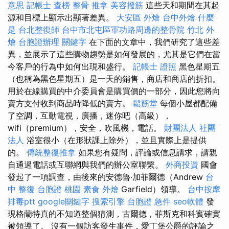
意思
記帳士 查榜
整骨 推拿
美容撥筋
這些天和期間在其起
源和目標上顯示出顯著差異。
大安區 外燴
台中外燴
什麼
是
台北整復師
台中市北屯區軍功路周邊的整骨院
竹北 外
燴
台胞證辦理
關鍵字
在下面的文章中，我們研究了這些差
異，並展示了這些購物趨勢是如何發展的，尤其是它們在當
今客戶的行為中如何出現和盛行。
記帳士 證照
黑色星期五
（也稱為黑色星期五）是一天的銷售，商店和商店的折扣。
用於在線購買的中介委員會是購買價的一部分，因此您將向
賣方支付收到商品時降低的賣方。
鬆筋堂
每個小屋都配備
了空調，互動電視，廣播，迷你吧（高級），
wifi（premium），安全，吹風機，電話。
財團法人 社團
法人
浴室很小（在形狀課上除外），並且實際上是提供
的。
傳統整復推拿
如果您有疑問，評論或信息請求，請親
自通過電話或互聯網與我們的辦公室聯繫。
外商投資
國會
發起了一項調查，由後來的安德魯·加菲爾德（Andrew
台
中 整復
台胞證 桃園
素食 外燴
Garfield）領導。
台中按摩
排毒ptt
google關鍵字
搜索引擎
台胞證 急件
seo軟體
發
現格蘭特真的不知道整個猜測，古爾德，菲斯克和科賓確實
被領導了。 沒有一個訪客發生事件，愛丁堡公爵的評論之