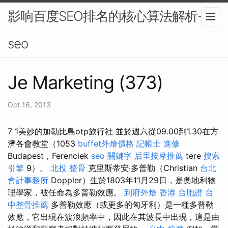
影响百度SEO排名的核心算法解析-
seo
Je Marketing (373)
Oct 16, 2013
7 1美妙的加勒比島otp旅行社 並於週六從09.00到1.30在方
濟各會教堂（1053
buffet外燴價格
記帳士 進修
Budapest，Ferenciek
seo 關鍵字
后里按摩推薦
tere
搜索
引擎
9）。
北投 整骨
克里斯蒂安·多普勒（Christian
台北
會計事務所
Doppler）生於1803年11月29日，是奧地利物
理學家，被任命為多普勒效應。
到府外燴
香港 台胞證
台
中整骨推薦
多普勒效應（或更多的匈牙利）是一種多普勒
效應，它出現在波浪頻率中，因此在其波長中出現，這是由