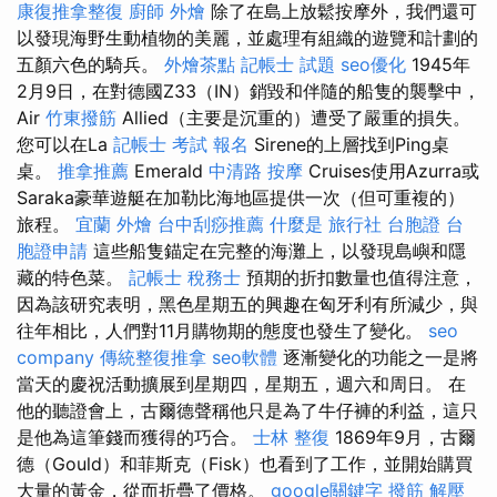
康復推拿整復
廚師 外燴
除了在島上放鬆按摩外，我們還可
以發現海野生動植物的美麗，並處理有組織的遊覽和計劃的
五顏六色的騎兵。
外燴茶點
記帳士 試題
seo優化
1945年
2月9日，在對德國Z33（IN）銷毀和伴隨的船隻的襲擊中，
Air
竹東撥筋
Allied（主要是沉重的）遭受了嚴重的損失。
您可以在La
記帳士 考試 報名
Sirene的上層找到Ping桌
桌。
推拿推薦
Emerald
中清路 按摩
Cruises使用Azurra或
Saraka豪華遊艇在加勒比海地區提供一次（但可重複的）
旅程。
宜蘭 外燴
台中刮痧推薦
什麼是
旅行社 台胞證
台
胞證申請
這些船隻錨定在完整的海灘上，以發現島嶼和隱
藏的特色菜。
記帳士 稅務士
預期的折扣數量也值得注意，
因為該研究表明，黑色星期五的興趣在匈牙利有所減少，與
往年相比，人們對11月購物期的態度也發生了變化。
seo
company
傳統整復推拿
seo軟體
逐漸變化的功能之一是將
當天的慶祝活動擴展到星期四，星期五，週六和周日。 在
他的聽證會上，古爾德聲稱他只是為了牛仔褲的利益，這只
是他為這筆錢而獲得的巧合。
士林 整復
1869年9月，古爾
德（Gould）和菲斯克（Fisk）也看到了工作，並開始購買
大量的黃金，從而折疊了價格。
google關鍵字
撥筋 解壓