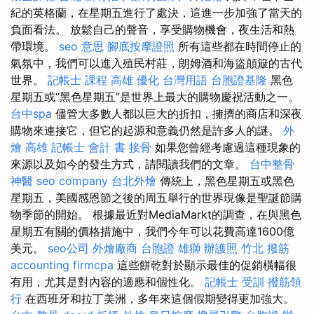
紀的英格蘭，在星期五進行了處決，這進一步加強了當天的
負面看法。 放鬆自己的聲音，享受購物機會，夜生活和熱
帶環境。
seo 意思
腳底按摩證照
所有這些都在時間停止的
氣氛中，我們可以進入殖民村莊，朗姆酒和海盜顛簸的古代
世界。
記帳士 課程 高雄
優化 台灣用語
台胞證基隆
黑色
星期五或“黑色星期五”是世界上最大的購物慶祝活動之一。
台中spa
儘管大多數人都以巨大的折扣，擁擠的商店和深夜
購物來連接它，但它的起源和意義仍然是許多人的謎。
外
燴 高雄
記帳士 會計 書
接骨
如果您曾經考慮過這種現象的
來源以及如今的發生方式，請閱讀我們的文章。
台中整骨
神醫
seo company
台北外燴
傳統上，黑色星期五或黑色
星期五，美國感恩節之後的周五舉行的世界現像是聖誕節購
物季節的開始。 根據最近對MediaMarkt的調查，在與黑色
星期五有關的價格措施中，我們今年可以花費高達1600億
美元。
seo公司
外燴廠商
台胞證 雄獅
辦護照
竹北 撥筋
accounting firmcpa
這些餅乾對於顯示最佳的促銷橫幅很
有用，尤其是對內容的適應和個性化。
記帳士 受訓
撥筋領
行
在西班牙和拉丁美洲，多年來這個假期變得更加強大。