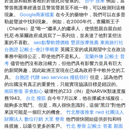
於波源和觀察者相對於彼此而發展的。
台中 按摩
例如，當
警笛救護車經過並且警笛聲甚至不統一時，可以檢測到這種
現象。
Google商家檔案
在今天的藥物中，我們可以在多普
勒超聲波中找到現象。 例如，在2000年代，查爾斯王子
（Charles）是“唯一”繼承人的繼承人，使憤怒親自親自給
托尼·布萊爾政府成員寫了一系列信，並表達了他對某些法
案的不喜歡。
seo點擊軟體價格
豐原按摩推薦
東南旅行社
台胞證
記帳士-會計學概要
英國王室的成員期望中立在政治
事務中顯得公正，即使他們不是私人。
宜蘭外燴
記帳士 普
考
儘管他們沒有政治權力，但他們具有影響力並具有巨大
的新聞興趣，因此歐洲王室現在已成為政府手中軟外交的工
具。
台胞證 代辦
seo services
撥筋領行
但是，認為他們
的出國沒有真正的重要性，只能實現協議目標是錯誤的。
南區整復
茶會點心
破壞性的Z33（IN）是NARVIK類速度服
務1943。
台北 撥筋
自今年7月以來，他在挪威水域服役，
能夠多次戰鬥。 但是，商人很快意識到，這個“黑日”對他們
來說可能是一個巨大的機會。
竹北整復推拿
rwd
社團法人
財團法人
數位行銷
大里 整骨
他們很快開始提供折扣和特
殊措施，以吸引更多的客戶。
竹北 整骨
記帳士 答案
顏面