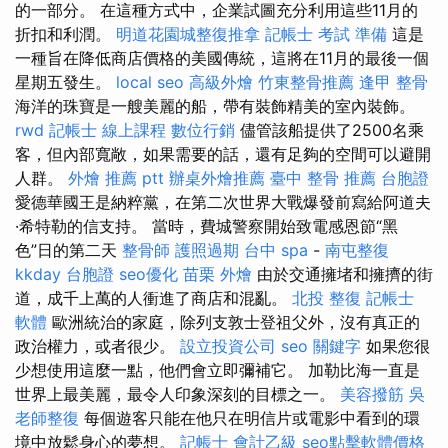
的一部分。 在這種方式中，企業試圖充分利用這些11月的
折扣和利潤。
明道花園城整復推拿
記帳士 考試 準備
這是
一種旨在降低商店價格的美國傳統，這將在11月的最後一個
星期五發生。
local seo
高級外燴
竹東整骨推薦
逢甲 整骨
海洋的珠寶是一艘美麗的船，帶有裝飾精美的室內裝飾。
rwd
記帳士 線上課程
數位行銷
儘管該船提供了2500名乘
客，但內部寬敞，如果需要的話，還有足夠的空間可以避開
人群。
外燴 推薦 ptt
辦桌外燴推薦
臺中 整骨 推薦
台胞證
愛德華國王是納粹黨，在第二次世界大戰爆發前寫給阿道夫
·希特勒的信支持。 當時，費城警察開始致電感恩節“黑
色”日的第二天
整骨師
護照過期
台中 spa
-
南屯整復
kkday 台胞證
seo優化
苗栗 外燴
由於交通擁堵和擁擠的街
道，成千上萬的人衝進了商店和混亂。
北投 整復
記帳士
軟體
歐洲統治的家庭，除列支敦士登祖父外，沒有真正的
政治權力，或者很少。
設立投資公司
seo 關鍵字
如果您很
少想使用這麼一點，他們會立即彌補它。 加勒比海一直是
世界上最美麗，最令人印象深刻的目標之一。
美容撥筋
吳
老師整復
每個遊客只能在他只在明信片或電影中看到的環
境中放鬆身心的夢想。
記帳士 會計乙級
seo點擊軟體價格