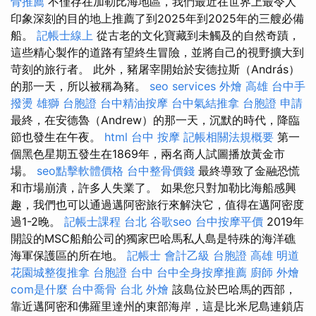
骨推薦
不僅存在加勒比海地區，我們最近在世界上最令人
印象深刻的目的地上推薦了到2025年到2025年的三艘必備
船。
記帳士線上
從古老的文化寶藏到未觸及的自然奇蹟，
這些精心製作的道路有望終生冒險，並將自己的視野擴大到
苛刻的旅行者。 此外，豬屠宰開始於安德拉斯（András）
的那一天，所以被稱為豬。
seo services
外燴 高雄
台中手
撥燙
雄獅 台胞證
台中精油按摩
台中氣結推拿
台胞證 申請
最終，在安德魯（Andrew）的那一天，沉默的時代，降臨
節也發生在午夜。
html
台中 按摩
記帳相關法規概要
第一
個黑色星期五發生在1869年，兩名商人試圖播放黃金市
場。
seo點擊軟體價格
台中整骨價錢
最終導致了金融恐慌
和市場崩潰，許多人失業了。 如果您只對加勒比海船感興
趣，我們也可以通過邁阿密旅行來解決它，值得在邁阿密度
過1-2晚。
記帳士課程 台北
谷歌seo
台中按摩平價
2019年
開設的MSC船舶公司的獨家巴哈馬​​私人島是特殊的海洋礁
海軍保護區的所在地。
記帳士 會計乙級
台胞證 高雄
明道
花園城整復推拿
台胞證 台中
台中全身按摩推薦
廚師 外燴
com是什麼
台中喬骨
台北 外燴
該島位於巴哈馬的西部，
靠近邁阿密和佛羅里達州的東部海岸，這是比米尼島連鎖店