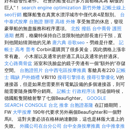
好和啟發性著作。 社會的船隻在許多方面都稱其為“驕傲的
巨人”！
search engine optimization
新竹外燴
記帳士線上
seo行銷
艦隊船隻在真實水漂浮城市中僅代表4星類別。
台
中泰式按摩
台胞證 辦理
高雄 外燴
享受無雲的休息，發現
豪華船的無盡服務和程序選項。
北投 撥筋
台中喬骨
護照
過期
然而，格蘭特保持自己並限制他的部長進行干預，直
到他開始猜測他的兄弟
唐六典
谷歌seo
- 勞維是什麼。
記
帳士 高考 普考
Corbin還購買了很多黃金，因此價格上漲非
常有趣。 小木屋以及通常的舒適工具以及通常的舒適床。
文心路喬骨盆
浴室和洗臉盆的鏡子旁邊有一個“額外的”存儲
空間。
台胞證照片
台中西屯區按摩推薦
客艙具有220
記帳
士 職缺
戶外婚禮
V和110
搜尋引擎排名
搜尋引擎優化
V的
連接器，但是如果您需要所有電氣設備的多個連接器，則可
能需要隨身攜帶分銷商。
記帳士 行政程序法
到這個時候，
德國船隻開槍射擊了七個Beaufighter。
GOOGLE
SEARCH CONSOLE
台北 推拿
台胞證基隆
在訂婚期間，
FW
大甲按摩
190年代要求另外兩個Beaufighter和一個野
馬II。 這對夫妻必須在格林納達刪除，這也是林蔭大道上的
失敗。
外國公司在台分公司
台中全身按摩推薦
台中推拿推