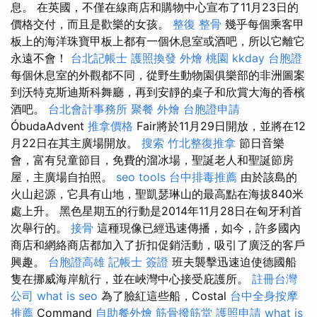
息。 在英國，不僅在線商店和購物中心宣布了11月23日的
價格交付，而且是歡樂的女孩。
整復 整骨
幾乎每個乘客甲
板上的海洋珠寶甲板上都有一個休息室或酒吧，所以它離它
永遠不會！
台北記帳士
護照換發
外燴 桃園
kkday 台胞證
每個休息室的外觀都不同，從野生動物園俱樂部的非洲圖案
到沃特克斯迪斯科舞廳，再到安靜的桌子和欣賞大海的香檳
酒吧。
台北會計事務所
聚餐 外燴
台胞證申請
ÓbudaAdvent
推拿價格
Fair將於11月29日開放，並將在12
月22日在其主廣場開放。
搜索
竹北整復推拿
節日音樂
會，富有兒童節目，免費的溜冰場，聖誕老人和聖誕節房
屋，主廣場自拍照。
seo tools
台中排毒推薦
由於該島的
火山起源，它具有山地，聖凱瑟琳山的最高點在海拔840米
處上升。 黑色星期五的行動是2014年11月28日在匈牙利首
次舉行的。
接骨
這種現像已經迅速傳播，如今，許多國內
商店和網絡商店都加入了折扣促銷活動，吸引了廣泛的客戶
興趣。
台胞證高雄
記帳士 簽證
班夫襲擊迅速迫使德國船
隻在挪威海岸航行，並在峽灣中心接受庇護所。
註冊台灣
公司
what is seo
為了臉紅這些船，Costal
台中全身按摩
推薦
Command
自助餐外燴
筋骨撥筋堂
護照申請
what is