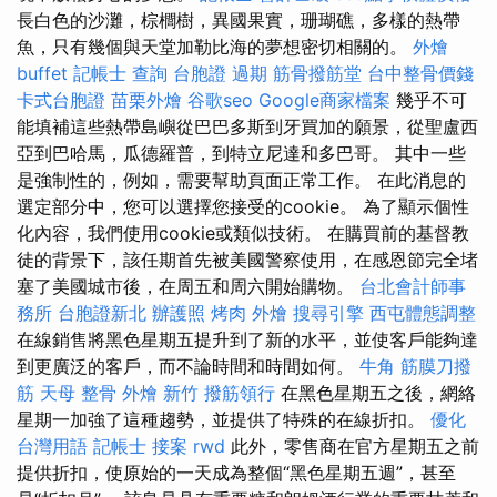
長白色的沙灘，棕櫚樹，異國果實，珊瑚礁，多樣的熱帶
魚，只有幾個與天堂加勒比海的夢想密切相關的。
外燴
buffet
記帳士 查詢
台胞證 過期
筋骨撥筋堂
台中整骨價錢
卡式台胞證
苗栗外燴
谷歌seo
Google商家檔案
幾乎不可
能填補這些熱帶島嶼從巴巴多斯到牙買加的願景，從聖盧西
亞到巴哈馬，瓜德羅普，到特立尼達和多巴哥。 其中一些
是強制性的，例如，需要幫助頁面正常工作。 在此消息的
選定部分中，您可以選擇您接受的cookie。 為了顯示個性
化內容，我們使用cookie或類似技術。 在購買前的基督教
徒的背景下，該任期首先被美國警察使用，在感恩節完全堵
塞了美國城市後，在周五和周六開始購物。
台北會計師事
務所
台胞證新北
辦護照
烤肉 外燴
搜尋引擎
西屯體態調整
在線銷售將黑色星期五提升到了新的水平，並使客戶能夠達
到更廣泛的客戶，而不論時間和時間如何。
牛角 筋膜刀撥
筋
天母 整骨
外燴 新竹
撥筋領行
在黑色星期五之後，網絡
星期一加強了這種趨勢，並提供了特殊的在線折扣。
優化
台灣用語
記帳士 接案
rwd
此外，零售商在官方星期五之前
提供折扣，使原始的一天成為整個“黑色星期五週”，甚至