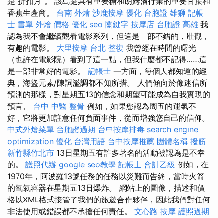
是“折扣月”。 該島是具有重要糖和朗姆酒行業的重要甘蔗和
香蕉生產商。
台南 外燴
沙鹿按摩
優化
台胞證 雄獅
記帳
士 書單
外燴 價格
優化
seo 關鍵字
按摩店
台胞證 高雄
我
認為我不會繼續觀看電影系列，但這是一部不錯的，壯觀，
有趣的電影。
大里按摩
台北 整復
我曾經在時間的曙光
（也許在電影院）看到了這一點，但我什麼都不記得……這
是一部非常好的電影。
記帳士
一方面，每個人都知道的經
典，海盜元素/陳詞濫調都不知所措。 人們傾向於像迷信所
預測的那樣，對星期五13的信念和期望可能成為自我實現的
預言。
台中 中醫 整骨
例如，如果您認為周五的運氣不
好，它將更加註意任何負面事件，從而增強您自己的信仰。
中式外燴菜單
台胞證過期
台中按摩排毒
search engine
optimization
優化 台灣用語
台中按摩推薦
團體名稱
撥筋
新竹縣竹北市
13日星期五有許多著名的活動被認為是不幸
的。
護照代辦
google seo教學
記帳士 會計乙級
例如，在
1970年，阿波羅13號任務的任務以災難而告終，當時火箭
的氧氣容器在星期五13日爆炸。 網站上的圖像，描述和價
格以XML格式接管了我們的旅遊合作夥伴，因此我們對任何
非法使用或錯誤都不承擔任何責任。
文心路 按摩
護照過期