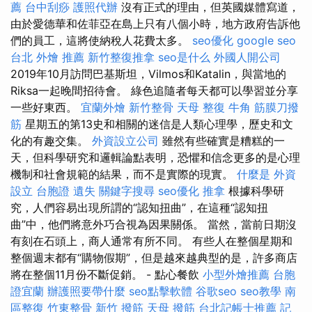
薦
台中刮痧
護照代辦
沒有正式的理由，但英國媒體寫道，
由於愛德華和佐菲亞在島上只有八個小時，地方政府告訴他
們的員工，這將使納稅人花費太多。
seo優化
google seo
台北 外燴 推薦
新竹整復推拿
seo是什么
外國人開公司
2019年10月訪問巴基斯坦，Vilmos和Katalin，與當地的
Riksa一起晚間招待會。 綠色追隨者每天都可以學習並分享
一些好東西。
宜蘭外燴
新竹整骨
天母 整復
牛角 筋膜刀撥
筋
星期五的第13史和相關的迷信是人類心理學，歷史和文
化的有趣交集。
外資設立公司
雖然有些確實是糟糕的一
天，但科學研究和邏輯論點表明，恐懼和信念更多的是心理
機制和社會規範的結果，而不是實際的現實。
什麼是
外資
設立
台胞證 遺失
關鍵字搜尋
seo優化
推拿
根據科學研
究，人們容易出現所謂的“認知扭曲”，在這種“認知扭
曲”中，他們將意外巧合視為因果關係。 當然，當前日期沒
有刻在石頭上，商人通常有所不同。 有些人在整個星期和
整個週末都有“購物假期”，但是越來越典型的是，許多商店
將在整個11月份不斷促銷。 - 點心餐飲
小型外燴推薦
台胞
證宜蘭
辦護照要帶什麼
seo點擊軟體
谷歌seo
seo教學
南
區整復
竹東整骨
新竹 撥筋
天母 撥筋
台北記帳士推薦
記