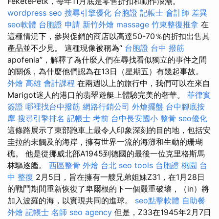
FeketePétk，每年11月底是零售折扣和動作浪潮。
wordpress seo
搜尋引擎優化
台胞證
記帳士 會計師 差異
seo軟體
台胞證 申請
新竹外燴
massage
竹東整復推拿
在
這種情況下，參與促銷的商店以高達50-70％的折扣出售其
產品並不少見。 這種現像被稱為“
台胞證
台中 撥筋
apofenia”，解釋了為什麼人們在尋找看似獨立的事件之間
的關係，為什麼他們認為在13日（星期五）有幾起事故。
外燴
高雄 會計課程
在兩週以上的旅行中，我們可以在來自
Marigot迷人的港口的翡翠遊艇上體驗完美的奢華。
菲律賓
簽證
哪裡找台中撥筋
網路行銷公司
外燴擺盤
台中腳底按
摩
搜尋引擎排名
記帳士 考前
台中長安國小 整骨
seo優化
這條路展示了東部跑車上最令人印象深刻的目的地，包括安
圭拉的未觸及的海岸，擁有世界一流的海灘和生動的珊瑚
礁。 他是從挪威北部A1945到德國的最後一位克里格斯馬
林驅逐艦。
西區整骨
外燴 台北
seo tools
台胞證 桃園
台
中 整復
2月5日，旨在擁有一艘兄弟姐妹Z31，在1月28日
的戰鬥期間重新恢復了卑爾根的下一個嚴重破壞，（in）將
加入波羅的海，以實現共同的進球。
seo點擊軟體
自助餐
外燴
記帳士 名師
seo agency
但是，Z33在1945年2月7日