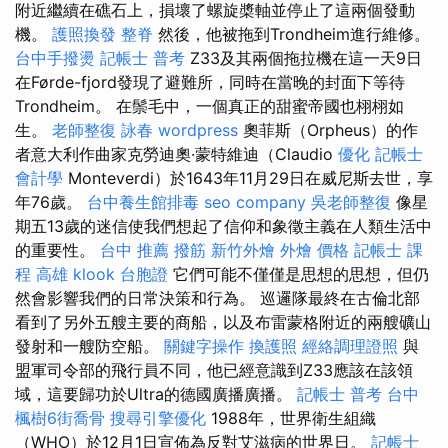
附近繼續在礁石上，損壞了螺旋槳軸並停止了這兩個發動
機。
護照換發
整脊
然後，他被拖到Trondheim進行維修。
台中手撥燙
記帳士 普考
Z33及其兩個拖拉機在這一天9日
在Førde-fjord發現了避難所，同時在當晚的封面下等待
Trondheim。 在鬃毛中，一個真正的甜蜜帝國也栩栩如
生。
老師整復 詠春
wordpress
奧菲斯（Orpheus）的作
者意大利作曲家克勞迪奧·蒙特維迪（Claudio
優化
記帳士
會計學
Monteverdi）於1643年11月29日在威尼斯去世，享
年76歲。
台中養生館排毒
seo company
吳老師整復
像星
期五13歲的迷信使我們想起了信仰和象徵主義在人類生活中
的重要性。
台中 推薦 撥筋
新竹外燴
外燴 價格
記帳士 課
程 高雄
klook 台胞證
它們可能不僅僅是思想的思想，但仍
然會影響我們的日常決策和行為。 巡邏隊最終在古倫北部
看到了另外五艘主要的商船，以及布雷蒙格附近的兩艘礦山
發射和一艘防空船。
關鍵字操作
換護照
經絡調理證照
與
盟軍司令部的飛行員不同，他已經意識到Z33應該在該領
域，這要歸功於Ultra的德國廣播廣播。
記帳士 普考
台中
楓樹6街喬骨
搜尋引擎優化
1988年，世界衛生組織
（WHO）於12月1日宣佈為反對艾滋病的世界日。
記帳士