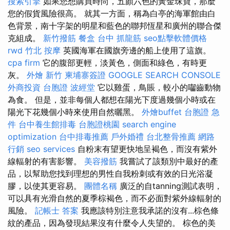
搜索引擎
如果您想購買時尚，五顏六色的黃金珠寶，那麼
您的假貨風險很高。 就其一方面，稱為白亭的海軍館由白
色背景，南十字架的明星和藍色的聯邦恆星和廣州的聯合傑
克組成。
新竹撥筋
餐盒
台中 抓龍筋
seo點擊軟體價格
rwd
竹北 按摩
英國海軍在國旗旁邊的船上使用了這旗。
cpa firm
它的腹部更輕，淡黃色，側面和綠色，有時更
灰。
外燴 新竹
柬埔寨簽證
GOOGLE SEARCH CONSOLE
外商投資
台胞證
波經堂
它以雞蛋，鳥賬，較小的囓齒動物
為食。 但是，並非每個人都想在陽光下度過幾個小時或在
陽光下花幾個小時來使用自然曬黑。
外燴buffet
台胞證 急
件
台中養生館排毒
台胞證桃園
search engine
optimization
台中排毒推薦
戶外婚禮
台北整骨推薦
網路
行銷
seo services
自粉末有望更快地呈褐色，而沒有紫外
線輻射的有害影響。
美容撥筋
我嘗試了該類別中最好的產
品，以幫助您找到理想的男性自我粉刺或有效的日光浴凝
膠，以使其更容易。
團體名稱
廣泛的自tanning測試表明，
可以具有光滑自然的夏季棕褐色，而不必面對紫外線輻射的
風險。
記帳士 答案
我應該特別注意我承諾的沒有...棕色條
紋的產品，因為發現結果沒有什麼令人失望的。 棕色的美