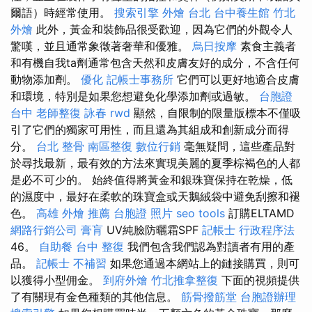
爾語）時經常使用。
搜索引擎
外燴 台北
台中養生館
竹北
外燴
此外，黃金和裝飾品很受歡迎，因為它們的外觀令人
驚嘆，並且通常象徵著奢華和優雅。
烏日按摩
素食主義者
和有機自我ta劑通常包含天然和皮膚友好的成分，不含任何
動物添加劑。
優化
記帳士事務所
它們可以更好地適合皮膚
和環境，特別是如果您想避免化學添加劑或過敏。
台胞證
台中
老師整復 詠春
rwd
顯然，自限制的限量版標本不僅吸
引了它們的獨家可用性，而且還為其組成和創新成分而得
分。
台北 整骨
南區整復
數位行銷
毫無疑問，這些產品對
於尋找最新，最有效的方法來實現美麗的夏季棕褐色的人都
是必不可少的。 始終值得將黃金和銀珠寶保持在乾燥，低
的濕度中，最好在柔軟的珠寶盒或天鵝絨袋中避免刮擦和褪
色。
高雄 外燴 推薦
台胞證 照片
seo tools
訂購ELTAMD
網路行銷公司
膏肓
UV純臉防曬霜SPF
記帳士 行政程序法
46。
自助餐
台中 整復
我們包含我們認為對讀者有用的產
品。
記帳士 不補習
如果您通過本網站上的鏈接購買，則可
以獲得小型佣金。
到府外燴
竹北推拿整復
下面的視頻提供
了有關現有金色種類的其他信息。
筋骨撥筋堂
台胞證辦理