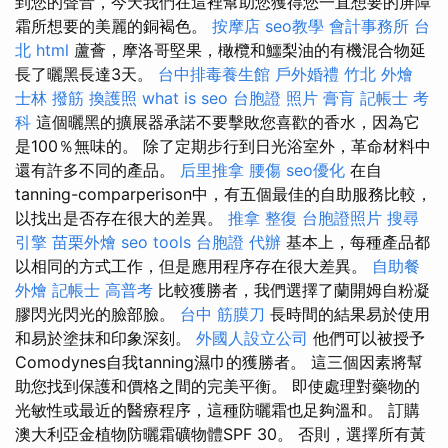
到您的聲音，今天我們在這裡幫助您獲得您一直想要的屏障
霜所想要的美麗的銅褐色。
按摩店
seo教學
會計事務所 台
北
html
蘆薈，摩洛哥堅果，橄欖和鱷梨油的有機混合物延
長了曬黑長達3天。
台中排毒養生館
戶外婚禮
竹北 外燴
士林 撥筋
換護照
what is seo
台胞證 照片
膏肓
記帳士 考
科
這個曬黑的擴展器承諾不要擊敗您喜歡的香水，因為它
是100％無味的。 除了定期步行到日光浴室外，革命材料中
還有許多不同的產品。
后里推拿
腰傷
seo優化
在自
tanning-comparperison中，有五個最佳的自助服務比較，
以找出是否存在很大的差異。
推拿 整復
台胞證照片
搜尋
引擎
苗栗外燴
seo tools
台胞證 代辦
基本上，每種產品都
以相同的方式工作，但是應用程序存在很大差異。
自助餐
外燴
記帳士 高普考
比較獲勝者，我們選擇了蘭開姆自粉凝
膠閃光閃光的臉部臉。
台中 筋膜刀
長時間的結果易於使用
和易於塗抹和印象深刻。
外國人設立公司
他們可以被授予
Comodynes自我tanning濕巾的獲勝者。 這三個因素將幫
助您找到保護和價格之間的完美平衡。 即使處理對藥物的
光敏性或最近的醫療程序，這種防曬霜也足夠溫和。 訂購
澳大利亞金植物防曬霜礦物體SPF 30。 否則，選擇所有黃