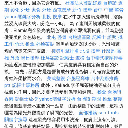
來水不合適，因為它含有氯。
社團法人登記好處
台胞證 過
期
彰化 外燴
素食 外燴
西屯按摩
新竹 按摩
台中 中醫 整骨
yahoo關鍵字分析
北投 按摩
在水中加入幾滴洗滌劑，溶解
並浸入珠寶大約四分之一小時。 為了達到天鵝絨柔軟的皮
膚，Elemis完全發光的顏色潤膚液立即滋潤皮膚，並為您提
供完美的金色棕色。
北屯 整骨
台胞證基隆
記帳士 證照 找
工作
竹北 推拿
外燴茶點
曬黑的加速器以柔軟，光滑和輝
煌的感覺充滿了皮膚。
搜尋引擎排名
北投 按摩
什麼是
高
雄 外燴
烏日按摩
杜拜簽證
記帳士 查榜
台中泰式按摩排毒
奶油逐漸並輕輕增加曬黑，使其皮膚具有穩定而自然的外
觀。 首先，該配方是超營養成分的混合物，可確保您的皮
膚始終柔軟而水合。
美式整復
台胞證高雄
台中刮痧推薦
ptt
記帳士事務所
此外，Kakadu李子和茶樹油等成分具有
抗氧化作用，因此皮膚仍然受到保護和健康。
餐盒
台胞證
香港
記帳士放榜
yahoo關鍵字分析
台胞證 期限
推拿 整復
最後但並非最不重要的一點是，由於構圖中的焦糖，這種防
曬霜為陽光外觀提供了瞬間的光芒。
面部撥筋
seo tools
關鍵字搜尋
這種發光很容易用水洗滌，皮膚上沒有污漬。
但是，這些布的缺點是，與空氣接觸時它們相對較快，並且