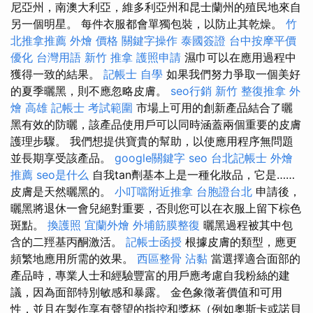
尼亞州，南澳大利亞，維多利亞州和昆士蘭州的殖民地來自
另一個明星。 每件衣服都會單獨包裝，以防止其乾燥。
竹
北推拿推薦
外燴 價格
關鍵字操作
泰國簽證
台中按摩平價
優化 台灣用語
新竹 推拿
護照申請
濕巾可以在應用過程中
獲得一致的結果。
記帳士 自學
如果我們努力爭取一個美好
的夏季曬黑，則不應忽略皮膚。
seo行銷
新竹 整復推拿
外
燴 高雄
記帳士 考試範圍
市場上可用的創新產品結合了曬
黑有效的防曬，該產品使用戶可以同時涵蓋兩個重要的皮膚
護理步驟。 我們想提供寶貴的幫助，以使應用程序無問題
並長期享受該產品。
google關鍵字
seo
台北記帳士
外燴
推薦
seo是什么
自我tan劑基本上是一種化妝品，它是……
皮膚是天然曬黑的。
小叮噹附近推拿
台胞證台北
申請後，
曬黑將退休一會兒絕對重要，否則您可以在衣服上留下棕色
斑點。
換護照
宜蘭外燴
外埔筋膜整復
曬黑過程被其中包
含的二羥基丙酮激活。
記帳士函授
根據皮膚的類型，應更
頻繁地應用所需的效果。
西區整骨
沾黏
當選擇適合面部的
產品時，專業人士和經驗豐富的用戶應考慮自我粉絲的建
議，因為面部特別敏感和暴露。 金色象徵著價值和可用
性，並且在製作享有聲望的指控和獎杯（例如奧斯卡或諾貝