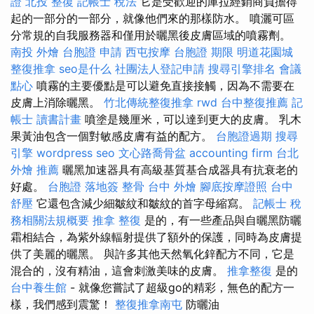
證
北投 整復
記帳士 稅法
它是受歡迎的庫拉經銷商負擔得
起的一部分的一部分，就像他們來的那樣防水。 噴灑可區
分常規的自我服務器和僅用於曬黑後皮膚區域的噴霧劑。
南投 外燴
台胞證 申請
西屯按摩
台胞證 期限
明道花園城
整復推拿
seo是什么
社團法人登記申請
搜尋引擎排名
會議
點心
噴霧的主要優點是可以避免直接接觸，因為不需要在
皮膚上消除曬黑。
竹北傳統整復推拿
rwd
台中整復推薦
記
帳士 讀書計畫
噴塗是幾厘米，可以達到更大的皮膚。 乳木
果黃油包含一個對敏感皮膚有益的配方。
台胞證過期
搜尋
引擎
wordpress seo
文心路喬骨盆
accounting firm
台北
外燴 推薦
曬黑加速器具有高級基質基合成器具有抗衰老的
好處。
台胞證 落地簽
整骨
台中 外燴
腳底按摩證照
台中
舒壓
它還包含減少細皺紋和皺紋的首字母縮寫。
記帳士 稅
務相關法規概要
推拿 整復
是的，有一些產品與自曬黑防曬
霜相結合，為紫外線輻射提供了額外的保護，同時為皮膚提
供了美麗的曬黑。 與許多其他天然氧化鋅配方不同，它是
混合的，沒有精油，這會刺激美味的皮膚。
推拿整復
是的
台中養生館
- 就像您嘗試了超級go的精彩，無色的配方一
樣，我們感到震驚！
整復推拿南屯
防曬油