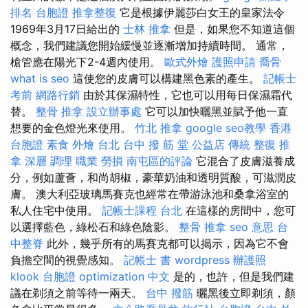
排名
台胞證
推拿整復
它是根據伊麗莎白女王的皇家法令
1969年3月17日給出的
士林 推拿
但是，如果您不知道這個
概念，我們建議您開始緩慢並逐漸增加持續時間。 通常，
槍管應在陽光下2-4週內使用。
歐式外燴
護照申請
喬骨
what is seo
這使您的皮膚可以構建黑色素的產生。
記帳士
考前
網路行銷
由於其保濕特性，它也可以用每日保濕霜代
替。
整骨 推拿
設立辦事處
它可以加快曬黑並賦予他一直
想要的金色燈光來使用。
竹北 推拿
google seo教學
香港
台胞證
素食 外燴 台北
台中 撥 筋 堂 公益店 傳統 整復 推
拿 深層 調理 職業 勞損 南屯區的評論
它混合了皮膚滋養成
分，例如蘆薈，和尚胡椒，豪華奶油和透明質酸，可滋潤皮
膚。 澳大利亞玻璃馬賽克也經常在帶游泳池和桑拿浴室的
私人住宅中使用。
記帳士課程 台北
在這樣的房間中，您可
以選擇藍色，綠松石和綠色陰影。
整骨 推拿
seo 意思
台
中整脊
此外，幾乎所有的馬賽克都可以揭示，因為它不會
負擔空間的視覺感知。
記帳士 書
wordpress
辦護照
klook 台胞證
optimization 中文
是的，也許，但是我們建
議在剃須之前等待一兩天。
台中 撥筋
曬黑後立即剃須，顏