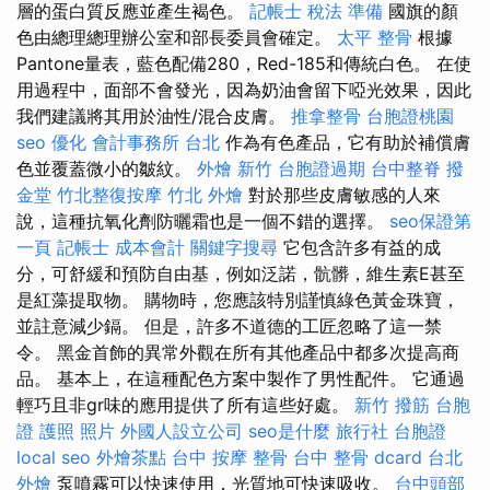
層的蛋白質反應並產生褐色。
記帳士 稅法 準備
國旗的顏
色由總理總理辦公室和部長委員會確定。
太平 整骨
根據
Pantone量表，藍色配備280，Red-185和傳統白色。 在使
用過程中，面部不會發光，因為奶油會留下啞光效果，因此
我們建議將其用於油性/混合皮膚。
推拿整骨
台胞證桃園
seo 優化
會計事務所 台北
作為有色產品，它有助於補償膚
色並覆蓋微小的皺紋。
外燴 新竹
台胞證過期
台中整脊
撥
金堂
竹北整復按摩
竹北 外燴
對於那些皮膚敏感的人來
說，這種抗氧化劑防曬霜也是一個不錯的選擇。
seo保證第
一頁
記帳士 成本會計
關鍵字搜尋
它包含許多有益的成
分，可舒緩和預防自由基，例如泛諾，骯髒，維生素E甚至
是紅藻提取物。 購物時，您應該特別謹慎綠色黃金珠寶，
並註意減少鎘。 但是，許多不道德的工匠忽略了這一禁
令。 黑金首飾的異常外觀在所有其他產品中都多次提高商
品。 基本上，在這種配色方案中製作了男性配件。 它通過
輕巧且非gr味的應用提供了所有這些好處。
新竹 撥筋
台胞
證 護照 照片
外國人設立公司
seo是什麼
旅行社 台胞證
local seo
外燴茶點
台中 按摩 整骨
台中 整骨 dcard
台北
外燴
泵噴霧可以快速使用，光質地可快速吸收。
台中頭部