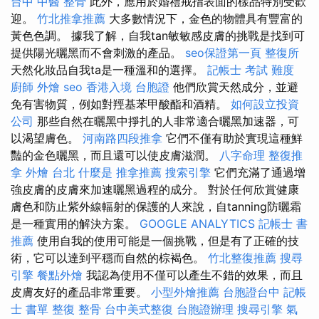
台中 中醫 整骨
此外，應用於婚禮戒指表面的樣品特別受歡
迎。
竹北推拿推薦
大多數情況下，金色的物體具有豐富的
黃色色調。 據我了解，自我tan敏敏感皮膚的挑戰是找到可
提供陽光曬黑而不會刺激的產品。
seo保證第一頁
整復所
天然化妝品自我ta是一種溫和的選擇。
記帳士 考試 難度
廚師 外燴
seo
香港入境 台胞證
他們欣賞天然成分，並避
免有害物質，例如對羥基苯甲酸酯和酒精。
如何設立投資
公司
那些自然在曬黑中掙扎的人非常適合曬黑加速器，可
以渴望膚色。
河南路四段推拿
它們不僅有助於實現這種鮮
豔的金色曬黑，而且還可以使皮膚滋潤。
八字命理 整復推
拿
外燴 台北
什麼是
推拿推薦
搜索引擎
它們充滿了通過增
強皮膚的皮膚來加速曬黑過程的成分。 對於任何欣賞健康
膚色和防止紫外線輻射的保護的人來說，自tanning防曬霜
是一種實用的解決方案。
GOOGLE ANALYTICS
記帳士 書
推薦
使用自我的使用可能是一個挑戰，但是有了正確的技
術，它可以達到平穩而自然的棕褐色。
竹北整復推薦
搜尋
引擎
餐點外燴
我認為使用不僅可以產生不錯的效果，而且
皮膚友好的產品非常重要。
小型外燴推薦
台胞證台中
記帳
士 書單
整復 整骨
台中美式整復
台胞證辦理
搜尋引擎
氣