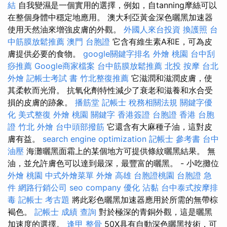
結
自我變濕是一個實用的選擇，例如，自tanning摩絲可以
在整個身體中穩定地應用。 澳大利亞黃金深色曬黑加速器
使用天然油來增強皮膚的外觀。
外國人來台投資
換護照
台
中筋膜放鬆推薦
澳門 台胞證
它含有維生素A和E，可為皮
膚提供必要的食物。
google關鍵字排名
外燴 桃園
台中刮
痧推薦
Google商家檔案
台中筋膜放鬆推薦
北投 按摩
台北
外燴
記帳士考試 書
竹北整復推薦
它滋潤和滋潤皮膚，使
其柔軟而光滑。 抗氧化劑特性減少了衰老和滋養和水合受
損的皮膚的跡象。
播筋堂
記帳士 稅務相關法規
關鍵字優
化
美式整復
外燴 桃園
關鍵字
香港簽證 台胞證
香港 台胞
證
竹北 外燴
台中頭部撥筋
它還含有大麻種子油，這對皮
膚有益。
search engine optimization
記帳士 參考書
台中
油壓
海灘曬黑面霜上的某個地方可提供條紋曬黑結果。 無
油，並允許膚色可以達到最深，最豐富的曬黑。 - 小吃攤位
外燴 桃園
中式外燴菜單
外燴 高雄
台胞證桃園
台胞證 急
件
網路行銷公司
seo company
優化
沾黏
台中泰式按摩排
毒
記帳士 考古題
將此彩色曬黑加速器應用於所需的無帶棕
褐色。
記帳士 成績 查詢
對於極深的青銅外觀，這是曬黑
加速度的選擇。
逢甲 整骨
50X具有自動深色曬黑技術，可