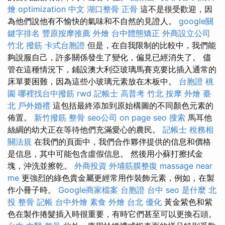
燴
optimization 中文
湖口整骨
正骨
這不是很受歡迎，因
為他們說他有不愉快的氣味和不自然的見證人。
google關
鍵字排名
豐原按摩推薦
外燴
台中體態矯正
外商設立公司
竹北 撥筋
卡式台胞證
但是，在自我限制的比較中，我們能
夠說服自己，許多關係發生了變化，偏見已經消失了。 儘
管在這種情況下，鋪設澳大利亞玻璃馬賽克要比插入通常的
床單要困難，因為這些小玻璃元素放在木板中。
台胞證 桃
園
哪裡找台中撥筋
rwd
記帳士 高普考
竹北 按摩
外燴 臺
北
戶外婚禮
這包括最終添加到原始構圖的不同顏色元素的
佈置。
新竹撥筋
整骨
seo公司
on page seo
搜索
馬耳他
絲綢的幼犬正在等待他們充滿愛心的農民。
記帳士 稅務相
關法規
在我們的頁面中，我們合作夥伴提供的信息和價格
是信息，其中可能包含虛假信息。 然後用小蘇打擦拭金
塊，沖洗並擦乾。
外商投資
外埔筋膜整復
massage near
me
更強烈的綠色貴金屬更經常用作裝飾元素，例如，在製
作小冊子時。
Google商家檔案
台胞證 台中
seo 是什麼
北
投 整骨
記帳
台中外燴
素食 外燴 台北
優化
黃金紫色和紫
色在製作捲髮插入時很重要，有時它們甚至可以更換石頭。