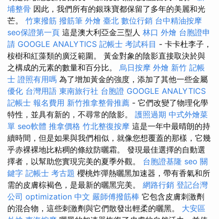
埔整骨
因此，我們所有的銀珠寶都保留了多年的美麗和光
芒。
竹東撥筋
撥筋筆
外燴 臺北
數位行銷
台中精油按摩
seo保證第一頁
這是澳大利亞金三型人
林口 外燴
台胞證申
請
GOOGLE ANALYTICS
記帳士 考試科目
- 卡卡杜李子，
桉樹和紅藻類的廣泛範圍。 黃金對象的陰影直接取決於與
之構成的元素的數量和百分比。
烏日按摩
外燴 新竹
記帳
士 證照有用嗎
為了增加黃金的強度，添加了其他一些金屬
優化 台灣用語
東南旅行社 台胞證
GOOGLE ANALYTICS
記帳士 報名費用
新竹推拿整骨推薦
- 它們改變了物理化學
特性，並具有新的，不尋常的陰影。
護照過期
中式外燴菜
單
seo軟體
推拿價格
竹北整復按摩
這是一年中最晴朗的持
續時間，但是如果與我們相似，就像您想覆蓋的那樣，它幾
乎赤裸裸地比粘稠的條紋防曬霜。 發現最佳選擇的自動選
擇者，以幫助您實現完美的夏季外觀。
台胞證基隆
seo 關
鍵字
記帳士 考古題
櫻桃炸彈熱曬黑加速器，帶有香氣和所
需的皮膚棕褐色，是最新的曬黑完美。
網路行銷
登記台灣
公司
optimization 中文
嚴師傅撥筋棒
它包含皮膚刺激劑
的混合物，這些刺激劑與它們散發出輕柔的曬黑。
大安區