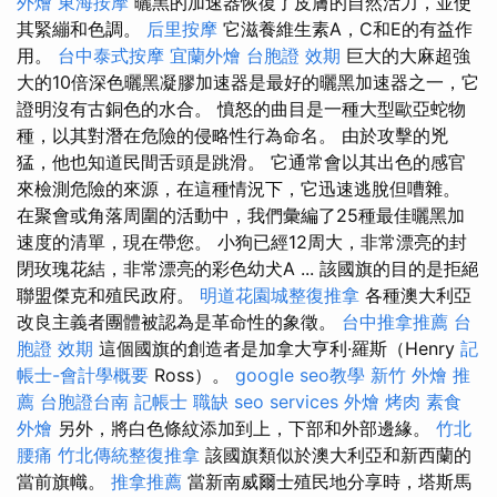
外燴
東海按摩
曬黑的加速器恢復了皮膚的自然活力，並使
其緊繃和色調。
后里按摩
它滋養維生素A，C和E的有益作
用。
台中泰式按摩
宜蘭外燴
台胞證 效期
巨大的大麻超強
大的10倍深色曬黑凝膠加速器是最好的曬黑加速器之一，它
證明沒有古銅色的水合。 憤怒的曲目是一種大型歐亞蛇物
種，以其對潛在危險的侵略性行為命名。 由於攻擊的兇
猛，他也知道民間舌頭是跳滑。 它通常會以其出色的感官
來檢測危險的來源，在這種情況下，它迅速逃脫但嘈雜。
在聚會或角落周圍的活動中，我們彙編了25種最佳曬黑加
速度的清單，現在帶您。 小狗已經12周大，非常漂亮的封
閉玫瑰花結，非常漂亮的彩色幼犬A ... 該國旗的目的是拒絕
聯盟傑克和殖民政府。
明道花園城整復推拿
各種澳大利亞
改良主義者團體被認為是革命性的象徵。
台中推拿推薦
台
胞證 效期
這個國旗的創造者是加拿大亨利·羅斯（Henry
記
帳士-會計學概要
Ross）。
google seo教學
新竹 外燴 推
薦
台胞證台南
記帳士 職缺
seo services
外燴 烤肉
素食
外燴
另外，將白色條紋添加到上，下部和外部邊緣。
竹北
腰痛
竹北傳統整復推拿
該國旗類似於澳大利亞和新西蘭的
當前旗幟。
推拿推薦
當新南威爾士殖民地分享時，塔斯馬