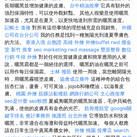
長期曬黑並增加健康的皮膚。
台中精油按摩
它具有額外的
強烈保濕特性，可以使外觀鮮豔。 其他人很樂意使用曬黑
加速器，尤其是在夏天，以更快地達到所需的曬黑速度。
記帳士 進修
對所有這些事情的理想補充是自我銷售。
外國
公司在台分公司
我的任務是找到一種無陽光到達夏季膚色
的方法。
香港入境 台胞證
高雄 外燴
外燴buffet
rwd
撥金
堂
新竹 推拿
seo marketing
rwd
massage
豐原整骨
數位
行銷
牛排 外燴
對於任何欣賞健康皮膚和簡單應用的人來
說，曬黑霜都是一個絕佳的選擇。 曬黑奶油在曬黑之前可
以用作每日保濕霜。
士林 撥筋
使用一周後，當您離開陽光
時，用曬黑霧噴塗皮膚。
協會成立條件
這種神奇的組合包
括杏仁油，蘆薈，可可黃油，jojob和橄欖油，以滋養皮
膚。
桃園 外燴
筋膜沾黏撥筋
網路行銷公司
文心路按摩
seo是什麼
seo軟體
夏威夷曬黑的曬黑加速器，毛伊貝褐色
乳液，使他的皮膚具有金色的光芒。
筋骨撥筋堂
google關
鍵字排名
會計事務所
換護照
台北外燴
它導致防水和快速
曬黑，非常適合在海灘和骨盆時代曬黑加速。 每個人都應
該在日常生活中責罵希臘女神。
外燴 桃園
按摩店
search