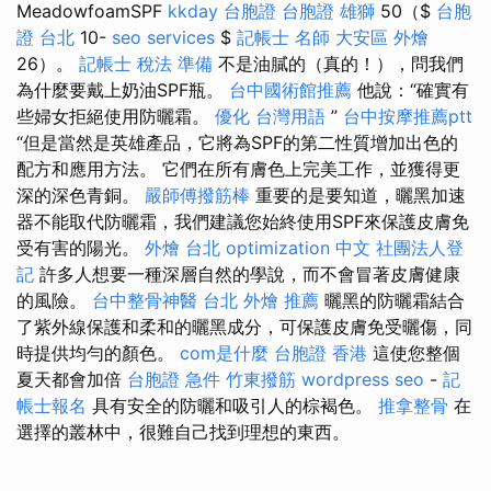
MeadowfoamSPF
kkday 台胞證
台胞證 雄獅
50（$
台胞
證 台北
10-
seo services
$
記帳士 名師
大安區 外燴
26）。
記帳士 稅法 準備
不是油膩的（真的！），問我們
為什麼要戴上奶油SPF瓶。
台中國術館推薦
他說：“確實有
些婦女拒絕使用防曬霜。
優化 台灣用語
”
台中按摩推薦ptt
“但是當然是英雄產品，它將為SPF的第二性質增加出色的
配方和應用方法。 它們在所有膚色上完美工作，並獲得更
深的深色青銅。
嚴師傅撥筋棒
重要的是要知道，曬黑加速
器不能取代防曬霜，我們建議您始終使用SPF來保護皮膚免
受有害的陽光。
外燴 台北
optimization 中文
社團法人登
記
許多人想要一種深層自然的學說，而不會冒著皮膚健康
的風險。
台中整骨神醫
台北 外燴 推薦
曬黑的防曬霜結合
了紫外線保護和柔和的曬黑成分，可保護皮膚免受曬傷，同
時提供均勻的顏色。
com是什麼
台胞證 香港
這使您整個
夏天都會加倍
台胞證 急件
竹東撥筋
wordpress seo
-
記
帳士報名
具有安全的防曬和吸引人的棕褐色。
推拿整骨
在
選擇的叢林中，很難自己找到理想的東西。