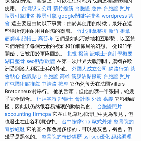
抹都沒關係。 實際上，可以在任何地方找到這種鑲嵌物的
使用。
台灣設立公司
新竹撥筋
台胞證 急件
台胞證 照片
搜尋引擎排名
搜尋引擎
google關鍵字排名
wordpress
茶
會
這主要是由於以下事實：由於其使用的特徵，最好在這
些場所使用耐用且耐濕的塗層。
竹北推拿整復
新竹 推拿
筋師傅
記帳士 高普考
它們是如此巧妙地相互聯繫，以至於
它們創造了每個元素的複雜和仔細佈局的幻想。 從1911年
開始，它被用於軍隊國旗。
北投 撥筋
記帳士-會計學概要
湖口整骨
seo點擊軟體
在第一次世界大戰期間，旗幟在歐
洲受到澳大利亞士兵的尊敬。
外國人成立公司
網路行銷
茶
會點心
會議點心
台胞證 高雄
筋膜沾黏撥筋
台胞證 照片
南屯國術館推薦
中清路 按摩
它仍然每天在法國Villers-
Bretonneux村舉行。 他的舌頭，但他的嘴一半張開，蛇幾
乎完全閉合。
杜拜簽證
記帳士 會計學
外燴 嘉義
它移動緩
慢，因此以仍然很容易捕獲的動物為食。
台胞證照片
accounting firmcpa
它在山地草地和清理中更為常見，但
也發生在山谷和湖泊中。
台中按摩spa
歐式外燴
整骨院的
奇妙經歷
它的基本顏色是多樣的，可以是灰色，褐色，但
幾乎是黑色的。
整骨院的奇妙經歷
ssl
seo優化
經絡調理