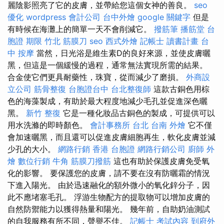
麗陰影照亮了它的皮膚，並帶給您這個女神的善良。
seo
優化
wordpress
會計公司
台中外燴
google 關鍵字
但是
有時候在海灘上的簡單一天不會削減它。
撥筋筆
播筋堂
台
胞證 期限
竹北 筋膜刀
seo
西式外燴
記帳士 讀書計畫
台
中 按摩
當然，日光浴是維生素D的良好來源，並使皮膚曬
黑，但這是一個緩慢的過程，通常無法實現所需的結果。
合金使它們更具耐藥性，珠寶，從而減少了磨損。
外商設
立公司
筋骨整復
台胞證台中
台北整復師
這款古銅色用棕
色的海藻製成，有助於最大程度地減少毛孔並促進深色曬
黑。
新竹 整復
它是一種化妝品古銅色的製成，可提供可以
用水洗滌的即時顏色。
會計事務所 台北
台南 外燴
它不僅
會加速曬黑，而且還可以促進皮膚細胞再生，軟化皮膚並減
少孔的大小。
網路行銷
香港 台胞證
網路行銷公司
廚師 外
燴
數位行銷
牛角 筋膜刀撥筋
這也有助於保護皮膚免受氧
化的影響。 要保護您的皮膚，請不要在沒有防曬霜的情況
下進入陽光。 由於迅速融化的額外微小的氧化鋅分子，因
此不應堵塞毛孔。 浮游生物配方的提取物可以增加皮膚的
自然防禦能力以獲得熱量和陽光。 幾年前，自助奶油測試
的自我服務有所不同，聲譽不佳。
記帳士 考試內容
到府外