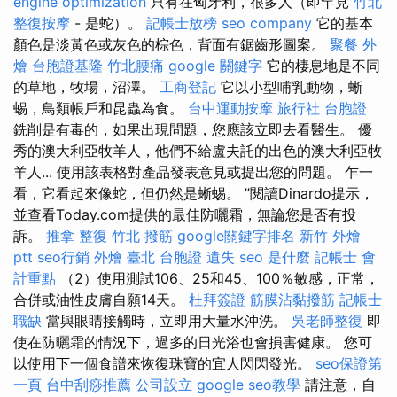
engine optimization
只有在匈牙利，很多人（即罕見
竹北
整復按摩
- 是蛇）。
記帳士放榜
seo company
它的基本
顏色是淡黃色或灰色的棕色，背面有鋸齒形圖案。
聚餐 外
燴
台胞證基隆
竹北腰痛
google 關鍵字
它的棲息地是不同
的草地，牧場，沼澤。
工商登記
它以小型哺乳動物，蜥
蜴，鳥類帳戶和昆蟲為食。
台中運動按摩
旅行社 台胞證
銑削是有毒的，如果出現問題，您應該立即去看醫生。 優
秀的澳大利亞牧羊人，他們不給盧夫託的出色的澳大利亞牧
羊人... 使用該表格對產品發表意見或提出您的問題。 乍一
看，它看起來像蛇，但仍然是蜥蜴。 ”閱讀Dinardo提示，
並查看Today.com提供的最佳防曬霜，無論您是否有投
訴。
推拿 整復
竹北 撥筋
google關鍵字排名
新竹 外燴
ptt
seo行銷
外燴 臺北
台胞證 遺失
seo 是什麼
記帳士 會
計重點
（2）使用測試106、25和45、100％敏感，正常，
合併或油性皮膚自願14天。
杜拜簽證
筋膜沾黏撥筋
記帳士
職缺
當與眼睛接觸時，立即用大量水沖洗。
吳老師整復
即
使在防曬霜的情況下，過多的日光浴也會損害健康。 您可
以使用下一個食譜來恢復珠寶的宜人閃閃發光。
seo保證第
一頁
台中刮痧推薦
公司設立
google seo教學
請注意，自