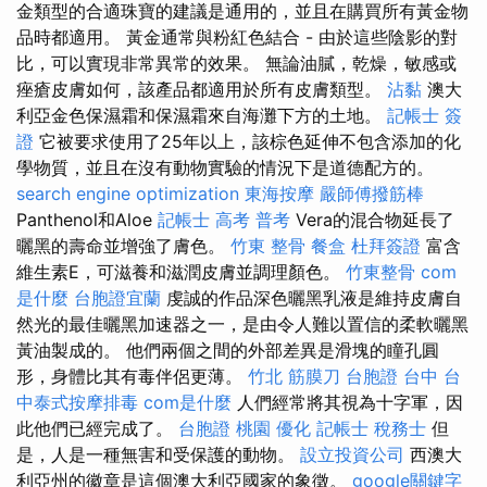
金類型的合適珠寶的建議是通用的，並且在購買所有黃金物
品時都適用。 黃金通常與粉紅色結合 - 由於這些陰影的對
比，可以實現非常異常的效果。 無論油膩，乾燥，敏感或
痤瘡皮膚如何，該產品都適用於所有皮膚類型。
沾黏
澳大
利亞金色保濕霜和保濕霜來自海灘下方的土地。
記帳士 簽
證
它被要求使用了25年以上，該棕色延伸不包含添加的化
學物質，並且在沒有動物實驗的情況下是道德配方的。
search engine optimization
東海按摩
嚴師傅撥筋棒
Panthenol和Aloe
記帳士 高考 普考
Vera的混合物延長了
曬黑的壽命並增強了膚色。
竹東 整骨
餐盒
杜拜簽證
富含
維生素E，可滋養和滋潤皮膚並調理顏色。
竹東整骨
com
是什麼
台胞證宜蘭
虔誠的作品深色曬黑乳液是維持皮膚自
然光的最佳曬黑加速器之一，是由令人難以置信的柔軟曬黑
黃油製成的。 他們兩個之間的外部差異是滑塊的瞳孔圓
形，身體比其有毒伴侶更薄。
竹北 筋膜刀
台胞證 台中
台
中泰式按摩排毒
com是什麼
人們經常將其視為十字軍，因
此他們已經完成了。
台胞證 桃園
優化
記帳士 稅務士
但
是，人是一種無害和受保護的動物。
設立投資公司
西澳大
利亞州的徽章是這個澳大利亞國家的象徵。
google關鍵字