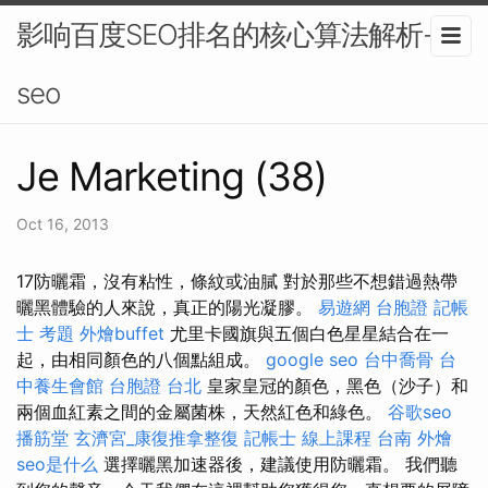
影响百度SEO排名的核心算法解析-
seo
Je Marketing (38)
Oct 16, 2013
17防曬霜，沒有粘性，條紋或油膩 對於那些不想錯過熱帶
曬黑體驗的人來說，真正的陽光凝膠。
易遊網 台胞證
記帳
士 考題
外燴buffet
尤里卡國旗與五個白色星星結合在一
起，由相同顏色的八個點組成。
google seo
台中喬骨
台
中養生會館
台胞證 台北
皇家皇冠的顏色，黑色（沙子）和
兩個血紅素之間的金屬菌株，天然紅色和綠色。
谷歌seo
播筋堂
玄濟宮_康復推拿整復
記帳士 線上課程
台南 外燴
seo是什么
選擇曬黑加速器後，建議使用防曬霜。 我們聽