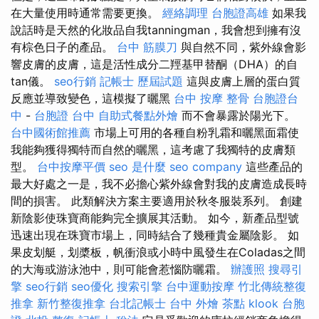
在大量使用時通常需要更換。
經絡調理
台胞證高雄
如果我
說話時是天然的化妝品自我tanningman，我會想到擁有沒
有棕色日子的產品。
台中 筋膜刀
與自然不同，紫外線會影
響皮膚的皮膚，這是活性成分二羥基甲替酮（DHA）的自
tan儀。
seo行銷
記帳士 歷屆試題
這與皮膚上層的蛋白質
反應並導致變色，這模擬了曬黑
台中 按摩 整骨
台胞證台
中
-
台胞證 台中
自助式餐點外燴
而不會暴露於陽光下。
台中國術館推薦
市場上可用的各種自粉乳霜和曬黑面霜使
我能夠獲得獨特而自然的曬黑，這考慮了我獨特的皮膚類
型。
台中按摩平價
seo 是什麼
seo company
這些產品的
最大好處之一是，我不必擔心紫外線會對我的皮膚造成長時
間的損害。 此類解決方案主要適用於秋冬服裝系列。 創建
新陰影使珠寶商能夠完全擴展其活動。 如今，新產品型號
迅速出現在珠寶市場上，同時結合了幾種貴金屬陰影。 如
果皮划艇，划槳板，帆衝浪或小時中風發生在Coladas之間
的大海或游泳池中，則可能會惹惱防曬霜。
辦護照
搜尋引
擎
seo行銷
seo優化
搜索引擎
台中運動按摩
竹北傳統整復
推拿
新竹整復推拿
台北記帳士
台中 外燴 茶點
klook 台胞