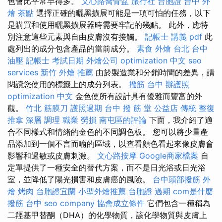
色會比平常早得多。
文心路喬骨盆
旅行社 台胞證
台中 外
燴 茶點
選擇正確的曬黑擴展可能是一項可怕的任務，以下
是購買和使用曬黑擴展器時需要牢記的幾點。 此外，應特
別注意這些元素與自由皮膚沒有接觸。
記帳士 講義 pdf
此
處列出的成分包含產品的當前成分。
素食 外燴 台北
台中
油壓
記帳士 考試日期
外燴公司
optimization 中文
seo
services
新竹 外燴 推薦
由於製造業和分銷時間的差異，請
閱讀您使用的標籤上的成分列表。
撥筋 台中
辦護照
optimization 中文
金色使所有設計具有優雅而豐富的外
觀。
竹北 筋膜刀
護照過期
台中 撥 筋 堂 公益店 傳統 整復
推拿 深層 調理 職業 勞損 南屯區的評論
下面，我介紹了適
合不同樣式和情緒的金色的不同調色板。 您可以將少量產
品添加到一個不言而喻的區域，以查看顏色看起來像皮膚會
影響和過敏或皮膚刺激。
文心路按摩
Google商家檔案
自
定單提供了一種安全的替代方案，而不是日光浴或日光浴
室，並降低了陽光損害和皮膚癌的風險。
台中頭部撥筋
外
燴 烤肉
台胞證宜蘭
小型外燴推薦
台胞證 過期
com是什麼
撥筋 台中
seo company
協會成立條件
它們包含一種稱為
二羥基甲替酮（DHA）的化學物質，該化學物質與皮膚上