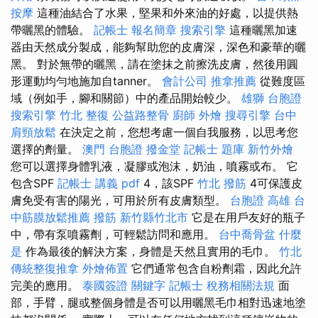
按摩
這種油結合了水果，堅果和外來油的好處，以提供熱
帶曬黑的體驗。
記帳士 報名簡章
搜索引擎
這種曬黑加速
器由天然成分製成，能夠幫助您的皮膚深，深色和豪華的曬
黑。 對於無帶的曬黑，請在塗抹之前擦洗皮膚，然後用圓
形運動均勻地施加自tanner。
會計公司
推拿推薦
從難度區
域（例如手，腳和關節）中的產品開始較少。
雄獅 台胞證
搜索引擎
竹北 整復
公益路整骨
廚師 外燴
搜尋引擎
台中
肩頸放鬆
在決定之前，您想考慮一個自我服務，以思考您
選擇的劑量。
澳門 台胞證
撥金堂
記帳士 題庫
新竹外燴
您可以選擇身體乳液，凝膠或泡沫，奶油，噴霧或布。 它
包含SPF
記帳士 講義 pdf
4，該SPF
竹北 撥筋
4可保護皮
膚免受有害的陽光，可用於所有皮膚類型。
台胞證 高雄
台
中筋膜放鬆推薦
撥筋 新竹縣竹北市
它是在用戶友好的瓶子
中，帶有泵噴霧劑，可輕鬆訪問和應用。
台中喬骨盆
什麼
是
作為最後的解決方案，身體是天然且實用的毛巾。
竹北
傳統整復推拿
外燴佈置
它們通常包含自粉劑霜，因此允許
完美的應用。
泰國簽證
關鍵字
記帳士 稅務相關法規
面
部，手臂，腿或整個身體是否可以用曬黑毛巾相對迅速地塗