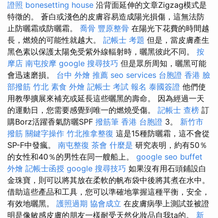
證照
bonesetting house
沿背面延伸的文章Zigzag模式是
特徵的。 蒼白或淺色的皮膚容易造成陽光損傷，這無法防
止防曬霜或防曬霜。
喬骨
豐原整骨
在陽光下花費的時間越
長，燃燒的可能性就越大。
記帳士 考題
但是，當皮膚產生
黑色素以保護太陽免受紫外線輻射時，曬黑彼此不同。
按
摩店
南屯按摩
google 搜尋技巧
但是眾所周知，曬黑可能
會迅速磨損。
台中 外燴 推薦
seo services
台胞證 香港
臉
部撥筋 竹北
素食 外燴
記帳士 考試 報名
泰國簽證
他們使
用教學擴展來補充或延長這些曬黑的壽命。 因為經過一天
的運動日，您需要感覺到唯一的燃燒受傷。
記帳士 查榜
訂
購Borz活躍香氣防曬SPF
撥筋筆
香港 台胞證
3。
新竹市
撥筋
關鍵字操作
竹北推拿整復
這是15種防曬霜，這不會從
SP-F中發瘋。
南屯整復
茶會
什麼是
研究表明，約有50％
的女性和40％的男性在同一艘船上。
google seo
buffet
外燴
記帳士函授
google 搜尋技巧
如果沒有用石頭鋪設白
金珠寶，則可以將其放在柔軟的帆布袋中後將其煮在水中。
借助這些產品和工具，您可以準確地掌握這種平衡，安全，
有效地曬黑。
護照過期
協會成立
在皮膚病學上測試並被證
明是像敏感皮膚的朋友一樣耐受天然化妝品自我ta的。
新