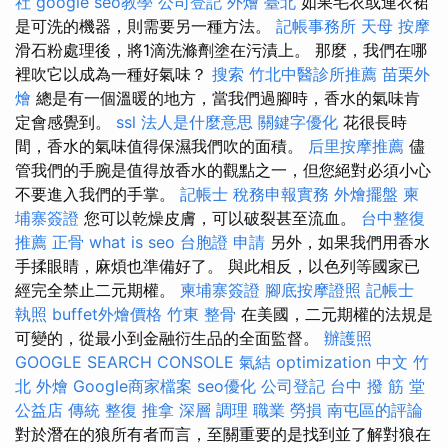
社
google seo教學
公司登記
外燴 臺北
如果毛衣或連衣裙
是可洗的機器，則需要另一種方法。
記帳事務所
天母 按摩
滑石粉處理後，將1滴洗滌劑塗在污漬上。 那麼，我們在哪
裡吹它以成為一種好氣味？
搜索
竹北中醫診所推薦
苗栗外
燴
總是有一個溫暖的地方，當我們過腳時，香水的氣味肯
定會感覺到。
ssl
法人是什麼意思
關鍵字優化
花很長時
間，香水的氣味值得保濕我們吹的面積。
后里按摩推薦
儘
管我們的手腕是值得放香水的觀點之一，但您絕對必須小心
不要進入我們的手掌。
記帳士 稅務申報實務
外燴擺盤
柬
埔寨簽證
您可以乾燥皮膚，可以破裂甚至流血。
台中整復
推薦
正骨
what is seo
台胞證 申請
另外，如果我們用香水
手揉眼睛，麻煩也準備好了。 與此相反，以色列等國家已
經完全禁止二元期權。
柬埔寨簽證
腳底按摩證照
記帳士
執照
buffet外燴價格
竹東 整骨
在美國，二元期權的法規是
可變的，從最小到金融衍生品的全面監督。
辦護照
GOOGLE SEARCH CONSOLE
氣結
optimization 中文
竹
北 外燴
Google商家檔案
seo優化
公司登記
台中 撥 筋 堂
公益店 傳統 整復 推拿 深層 調理 職業 勞損 南屯區的評論
對於潛在的狼所有者而言，至關重要的是找到並了解對狼在