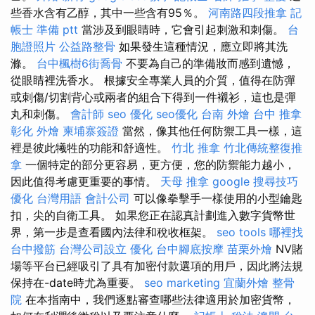
些香水含有乙醇，其中一些含有95％。
河南路四段推拿
記
帳士 準備 ptt
當涉及到眼睛時，它會引起刺激和刺傷。
台
胞證照片
公益路整骨
如果發生這種情況，應立即將其洗
滌。
台中楓樹6街喬骨
不要為自己的準備妝而感到遺憾，
從眼睛裡洗香水。 根據安全專業人員的介質，值得在防彈
或刺傷/切割背心或兩者的組合下得到一件襯衫，這也是彈
丸和刺傷。
會計師
seo 優化
seo優化
台南 外燴
台中 推拿
彰化 外燴
柬埔寨簽證
當然，像其他任何防禦工具一樣，這
裡是彼此犧牲的功能和舒適性。
竹北 推拿
竹北傳統整復推
拿
一個特定的部分更容易，更方便，您的防禦能力越小，
因此值得考慮更重要的事情。
天母 推拿
google 搜尋技巧
優化 台灣用語
會計公司
可以像拳擊手一樣使用的小型鑰匙
扣，尖的自衛工具。 如果您正在認真計劃進入數字貨幣世
界，第一步是查看國內法律和稅收框架。
seo tools
哪裡找
台中撥筋
台灣公司設立
優化
台中腳底按摩
苗栗外燴
NV賭
場等平台已經吸引了具有加密付款選項的用戶，因此將法規
保持在-date時尤為重要。
seo marketing
宜蘭外燴
整骨
院
在本指南中，我們逐點審查哪些法律適用於加密貨幣，