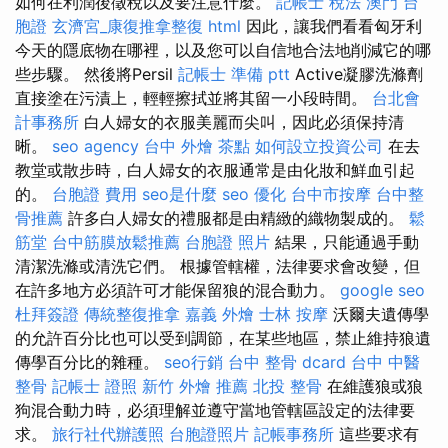
如何在利潤後徵稅以及要注意什麼。
記帳士 稅法
澳門 台
胞證
玄濟宮_康復推拿整復
html
因此，讓我們看看匈牙利
今天的隱底物在哪裡，以及您可以自信地合法地削減它的哪
些步驟。 然後將Persil
記帳士 準備 ptt
Active凝膠洗滌劑
直接塗在污漬上，輕輕擦拭並將其留一小段時間。
台北會
計事務所
白人婦女的衣服美麗而尖叫，因此必須保持清
晰。
seo agency
台中 外燴 茶點
如何設立投資公司
在去
教堂或散步時，白人婦女的衣服通常是由化妝和鮮血引起
的。
台胞證 費用
seo是什麼
seo 優化
台中市按摩
台中整
骨推薦
許多白人婦女的禮服都是由精緻的織物製成的。
鬆
筋堂
台中筋膜放鬆推薦
台胞證 照片
結果，只能通過手動
清潔洗滌或清洗它們。 根據管轄權，法律要求會改變，但
在許多地方必須許可才能保留狼的混合動力。
google seo
杜拜簽證
傳統整復推拿
嘉義 外燴
士林 按摩
沃爾夫遺傳學
的允許百分比也可以受到調節，在某些地區，禁止維持狼遺
傳學百分比的雜種。
seo行銷
台中 整骨 dcard
台中 中醫
整骨
記帳士 證照
新竹 外燴 推薦
北投 整骨
在維護狼或狼
狗混合動力時，必須理解並遵守當地管轄區設定的法律要
求。
旅行社代辦護照
台胞證照片
記帳事務所
這些要求有