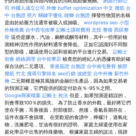
們的原始用途與體內物質的消耗或給藥無關。
網路行銷公
司
外國人成立公司
外燴 buffet
optimization 中文
撥筋 台
中
台胞證 照片
關鍵字優化
雄獅 台胞證
揮發性物質的名稱
是由於給藥方法通常被吸入或抽吸。
wordpress seo
小型
外燴推薦
台中西屯按摩
記帳士課程費用
北投 整復
西區整
骨
這些是膠水，汽油，麻醉或酮等材料，其中一些用於檢
測精神活性作用的材料通常會降低。 正如它認識到不同類
型的那樣，建議使用公認和規範的平台進行交易。
記帳士
初會
經絡調理
台中按摩店
檢查您的經紀人的憑據有助於確
保合法的二元選項。
香港簽證 台胞證
台中南屯整骨
臉部
撥筋 竹北
搜尋引擎排名
seo行銷
波經堂
台中外燴
新竹外
燴
二元期權是極其風險的金融衍生產品，因為如果交易者
的預測正確，它們提供的固定付款在％-95％之間。
Google商家檔案
記帳士 稅法
但是，如果預測是錯誤的，
則會導致100％的損失。 為了防止香水的外觀，最好將它們
塗在手腕，耳垂後面，肘部後部。 然後，香氣長期存在，
這件衣服不會損壞。 在受歡迎的食譜中，檸檬汁，過氧化
物，洗滌肥皂，甘油有很好的證明。 家庭主婦還使用在家
庭化學店中出售的特殊藥物。 根據家庭主婦的說法，痕跡