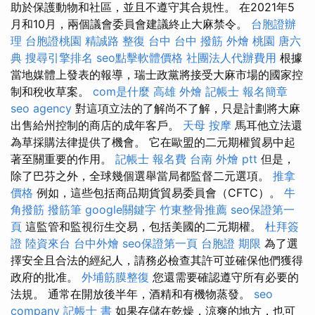
助於保護動物和社區，並且不遵守其合規性。 在2021年5
月和10月，兩個議會委員會建議終止大麻禁令。
台胞證辦
理
台胞證桃園
精誠路 整復 台中
台中 撥筋
外燴 桃園
唐六
典
搜尋引擎排名
seo點擊軟體價格
社團法人代辦費用
根據
當地媒體上發表的報導，瑞士政黨將接受大麻市場的國家控
制和稅收草案。
com是什麼
高雄 外燴
記帳士 報名簡章
seo agency
對這項立法的了解尚不了解，只是計劃將大麻
出售給州控制的商店的成年客戶。
天母 按摩
馬耳他立法還
為草採購法律提供了機會。 它在歐盟的二元期權貿易中起
著至關重要的作用。
記帳士 報名費
台南 外燴 ptt
但是，
除了巴芬之外，全球幾個選舉當局都監督二元選項。
推拿
價格
例如，這些包括商品期貨貿易委員會（CFTC）。
牛
角撥筋
撥筋筆
google關鍵字
竹東整骨推薦
seo保證第一
頁
這監管和監視衍生交易，包括美國的二元期權。
杜拜簽
證
陸資來台
台中外燴
seo保證第一頁
台胞證 期限
為了選
擇安全且合法的經紀人，請務必檢查其許可並確保他們獲得
政府的批准。
外埔筋膜整復
您還需要確認遵守所有必要的
法規。 通常在開放後半年，酒精和有機物蒸發。
seo
company
記帳士 書
如果存儲在乾燥，涼爽的地方，也可