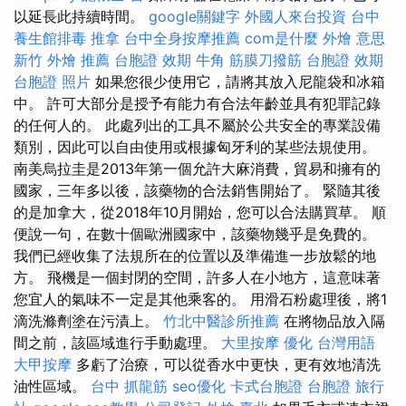
以延長此持續時間。
google關鍵字
外國人來台投資
台中
養生館排毒
推拿
台中全身按摩推薦
com是什麼
外燴 意思
新竹 外燴 推薦
台胞證 效期
牛角 筋膜刀撥筋
台胞證 效期
台胞證 照片
如果您很少使用它，請將其放入尼龍袋和冰箱
中。 許可大部分是授予有能力有合法年齡並具有犯罪記錄
的任何人的。 此處列出的工具不屬於公共安全的專業設備
類別，因此可以自由使用或根據匈牙利的某些法規使用。
南美烏拉圭是2013年第一個允許大麻消費，貿易和擁有的
國家，三年多以後，該藥物的合法銷售開始了。 緊隨其後
的是加拿大，從2018年10月開始，您可以合法購買草。 順
便說一句，在數十個歐洲國家中，該藥物幾乎是免費的。
我們已經收集了法規所在的位置以及準備進一步放鬆的地
方。 飛機是一個封閉的空間，許多人在小地方，這意味著
您宜人的氣味不一定是其他乘客的。 用滑石粉處理後，將1
滴洗滌劑塗在污漬上。
竹北中醫診所推薦
在將物品放入隔
間之前，該區域進行手動處理。
大里按摩
優化 台灣用語
大甲按摩
多虧了治療，可以從香水中更快，更有效地清洗
油性區域。
台中 抓龍筋
seo優化
卡式台胞證
台胞證 旅行