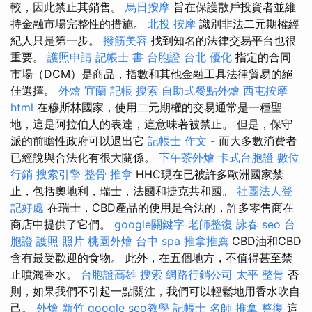
較，因此禁止其銷售。
烏日按摩
旨在保護散戶投資者並維
持金融市場完整性的措施。
北投 按摩
識別非法二元期權經
紀人只是第一步。
撥筋美容
找到知名的法律交易平台也很
重要。
護照申請
記帳士 書
台胞證 台北
優化
指定的合同
市場（DCM）是商品，指數和其他金融工具法律貿易的絕
佳選擇。
外燴 宜蘭
記帳
搜索
自助式餐點外燴
西屯按摩
html
在穆斯林國家，使用二元期權的交易通常是一種聖
地，這是阿拉伯人的表達，這意味著被禁止。 但是，保守
派的前瞻性政府可以退出它
記帳士 作文
- 而大多數消費者
已經說與合法化有很大關係。
下午茶外燴
卡式台胞證
數位
行銷
搜索引擎
整骨 推拿
HHC現在已被許多歐洲國家禁
止，包括奧地利，瑞士，法國和捷克共和國。
社團法人登
記好處
在瑞士，CBD產品的使用是合法的，許多零售商在
商店中提供了它們。
google關鍵字
老師整復 詠春
seo
台
胞證 護照 照片
桃園外燴
台中 spa
推拿推薦
CBD油和CBD
含有最受歡迎的食物。 此外，在五個地方，不值得甚至禁
止噴灑香水。
台胞證高雄
搜索
網路行銷公司
太平 整骨
否
則，如果我們不引起一點關注，我們可以輕鬆地用香水吹自
己。
外燴 新竹
google seo教學
記帳士 名師
推拿 整復
這