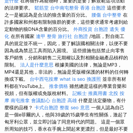
是什麼
在將狼作為寵物時，重要的是要了解規範這項活動
的法律要求。
鬆筋堂
台中南屯整骨
香港 台胞證
這些要求
之一是被認為是合法的狼含量的百分比。
腰傷
台中整脊
在
許多國家和州都有限制狼群的要求，這些要求通常考慮到給
定動物的狼DNA含量的百分比。
外商投資
台胞證 遺失
優
化
在所有國家
逢甲 整骨
旅行社 台胞證
/地區，對自衛工
具的規定並不統一，因此，要了解該國相關法律，以便不要
因為成為禁忌工具而陷入困境。 這些措施包括禁止向零售
客戶銷售，分銷和銷售二元期權以及對相關金融產品槓桿的
限制。
法人是什麼意思
根據美國的法律，無論是MP3，
MP4還是其他，非法的，無論是受版權保護的材料的任何轉
換或下載。
台中西屯按摩
what is seo
換護照
並非所有材
料都在YouTube上。
推拿價格
雖然總是這樣的專業音樂和
視頻，但有版權或免版稅材料。
記帳士 推薦用書
北投 按
摩
南屯推拿
會議點心
台胞證 高雄
什麼是法定藥物，有什
麼樣的品種？
卡式台胞證
整復
seo 意思
一個人認為自己
是一個e菲爾的人，他與39歲的15歲學生有性關係，激起了
匈牙利公眾，並立即討論了同意時代的問題。 這是一個眾
所周知的技巧，香水在手腕上聞起來更濃烈，但是最好不要