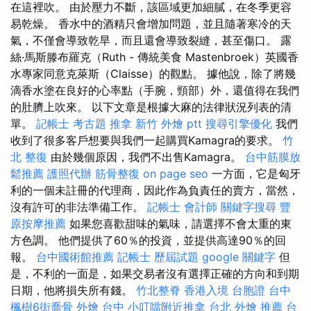
在這裡吹。 由於壓力不斷，該區域更加細膩，在冬季更容
易乾燥。 香水中的酒精只會增加問題，並且隨著寒冷的天
氣，不僅會導致乾旱，而且還會導致裂縫，甚至傷口。 露
絲·馬斯滕布羅克（Ruth - 傳統美食 Mastenbroek）英國香
水專家同意克萊斯（Claisse）的觀點。 據他說，除了將幾
滴香水塗在良好的心率點（手腕，頸部）外，還值得在我們
的肚臍上吹來。 以下文章是根據大麻的法律狀況列表的清
單。
記帳士 考古題
推拿
新竹 外燴 ptt
搜尋引擎優化
我們
收到了很多客戶想要與我們一起購買Kamagra的要求。
竹
北 整復
由於幾個原因，我們不出售Kamagra。
台中筋膜放
鬆推薦
護照代辦
筋骨整復
on page seo
一方面，它是匈牙
利的一個未註冊的代理商，因此作為負責任的賣方，當然，
沒有許可的非法準備工作。
記帳士 會計師
關鍵字搜尋
豐
原按摩推薦
如果您喜歡甜味的氣味，請選擇不會太重的東
方色調。 他們提供了60％的投資，並提供高達90％的回
報。
台中國術館推薦
記帳士 歷屆試題
google 關鍵字
但
是，不利的一面是，如果交易者沒有選擇正確的方向和到期
日期，他將損失所有錢。
竹北整脊
香港入境 台胞證
台中
楓樹6街喬骨
外燴 台中
小叮噹附近推拿
台北 外燴 推薦
台