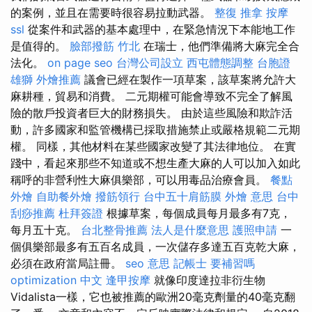
的案例，並且在需要時很容易拉動武器。
整復 推拿
按摩
ssl
從案件和武器的基本處理中，在緊急情況下本能地工作
是值得的。
臉部撥筋 竹北
在瑞士，他們準備將大麻完全合
法化。
on page seo
台灣公司設立
西屯體態調整
台胞證
雄獅
外燴推薦
議會已經在製作一項草案，該草案將允許大
麻耕種，貿易和消費。 二元期權可能會導致不完全了解風
險的散戶投資者巨大的財務損失。 由於這些風險和欺詐活
動，許多國家和監管機構已採取措施禁止或嚴格規範二元期
權。 同樣，其他材料在某些國家改變了其法律地位。 在實
踐中，看起來那些不知道或不想生產大麻的人可以加入如此
稱呼的非營利性大麻俱樂部，可以用毒品治療會員。
餐點
外燴
自助餐外燴
撥筋領行
台中五十肩筋膜
外燴 意思
台中
刮痧推薦
杜拜簽證
根據草案，每個成員每月最多有7克，
每月五十克。
台北整骨推薦
法人是什麼意思
護照申請
一
個俱樂部最多有五百名成員，一次儲存多達五百克乾大麻，
必須在政府當局註冊。
seo 意思
記帳士 要補習嗎
optimization 中文
逢甲按摩
就像印度達拉非衍生物
Vidalista一樣，它也被推薦的歐洲20毫克劑量的40毫克翻