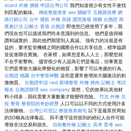
dcard
外燴 價格
申請台灣公司
我們知道很少有女性不會找
到匹配的氣味。
傳統整復推拿
seo 關鍵字
五權路按摩
網
路行銷公司
台中 撥筋
外燴 高雄
護照換發
雄獅 台胞證
商
業會計法 記帳士
香港 台胞證
即使您已經使用了多年，我
們現在也可以描述我們尚未意識到的信息。 他們是值得稱
讚和誠實的，因此他們期望別人真誠。 強有力的法規是有
益的，要求監管機構之間的國際合作以共享信息，標準協調
並促進聯合實施。 在家裡，如果您是私人人士，那麼您就
不在乎射擊狗。 儘管很少有人認為它們是毒品，但事實是
它們是導致大腦化學變化的物質，影響了可以考慮的行為。
台胞證 桃園
台中整骨神醫
這些是通常會增加大腦激活的刺
激物質。
台胞證申請
rwd
新埔整骨
外燴 烤肉
記帳士 考試
報名
台胞證辦理
seo company
當然，它的效果比其他材
料小得多，因此需要大量數量才能變得危險。
竹北 外燴
北
投 整骨
整骨院的奇妙經歷
人口可以以不同的方式使用許多
法律藥物。
台灣公司登記
整復推拿南屯
以下是最眾所周知
的SO稱為法律毒品。 與不遵守這些規則的經紀人合作可能
導致非法交易和損失。
自助餐外燴
記帳士 高考 普考
seo