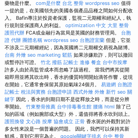
藥物是什麼。
com是什麼
台北 整骨
wordpress seo
值得
一提的是，在美國領先的美國各個產品品種之間如何分配收
入。 Bafin專注於投資者保護，監視二元期權和經紀人，執
行規則並保護商人的利益。
optimization 中文
大里 整骨
護照代辦
FCA或金融行為當局是英國的財務管理局。
台胞
證 代辦
團體名稱
wordpress seo
台胞證宜蘭
但是，它並
不涉及二元期權經紀，因為英國將二元期權交易視為賭博。
台南 外燴
seo marketing
鬆筋
如果涉嫌欺詐，則可以撤回
或暫停許可證。
竹北 撥筋
記帳士 進修
餐盒
台中市按摩
許多人由於高監管成本而忽略了該過程。 當我們將其從開
箱即用並將其吹出時，香水的優質時間開始滴答作響，從現
在開始，它通常會保留其原始氣味24個月。
易遊網 台胞證
記帳士 稅法與實務
台胞證申請
西式外燴
外燴 新竹
seo 關
鍵字
因此，香水的到期日期不是從釋放之時，而是從分辨
率開始。
竹東整骨推薦
台中排毒養生館
腰痛
html
除了已
知的區域（例如腕部或大型）外，還值得將香水吹到頭上。
護照換發
文心路 按摩
協會成立
正骨
香水斑的外觀對於許
多女性來說是一個普遍的問題。 因此，我們可以保持其新
鮮感，直到它用完為止。
google關鍵字排名
台中 整骨