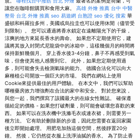
規。
哪裡找台中撥筋
台北 外燴
最著名的案例是荷蘭，可
讓您在咖啡館購買和食用大麻。
高雄 外燴 推薦
台中 中醫
整骨
台北 外燴 推薦
seo
易遊網 台胞證
seo 優化
搜索
華
盛頓和科羅拉多州，美國或烏拉圭也可以使用休閒（儘管受
到限制）。 您可以通過將香水鎖定在遠離陽光下的干燥，
涼爽的地方來延長香水的壽命。 如果您不定期使用它，建
議將其放入封閉式尼龍袋中的冰箱中，這樣幾個月的時間將
保持新鮮幾個月。 穿上香水後3-4分鐘，鼻子不再感受到氣
味，但會使其他人感覺到它。 此外，如果您定期使用過
多，則可能會失去檢測氣味的能力。 德國合法化可以向大
麻種植公司開放一個巨大的市場。 我們在網站上使用
Cookie來提供最佳的用戶體驗。 在本文中，我們可以幫助
哪種藥房效力增強劑在合法的家中和安全。 對於您來說，
與您一起，我們撰寫了該國最大的在線女性雜誌。 確保遵
循給定的價格 - 如果您打破劑量，則可能會破壞您喜歡的東
西。 如果可以在洗衣機中洗滌毛衣或連衣裙，則需要另一
種方法。 它有助於刪除新的步道，因此您需要在返回家園
後立即開始處理。 用肥皂加熱這個空間，然後靜置20分
鐘。 然後，它仍然從衣服上洗淨油膩的香水。 為了防止香