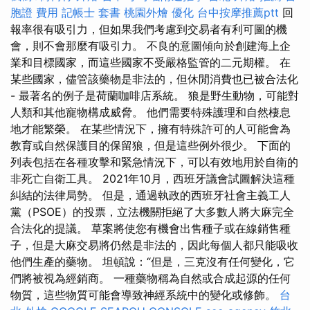
胞證 費用
記帳士 套書
桃園外燴
優化
台中按摩推薦ptt
回
報率很有吸引力，但如果我們考慮到交易者有利可圖的機
會，則不會那麼有吸引力。 不良的意圖傾向於創建海上企
業和目標國家，而這些國家不受嚴格監管的二元期權。 在
某些國家，儘管該藥物是非法的，但休閒消費也已被合法化
- 最著名的例子是荷蘭咖啡店系統。 狼是野生動物，可能對
人類和其他寵物構成威脅。 他們需要特殊護理和自然棲息
地才能繁榮。 在某些情況下，擁有特殊許可的人可能會為
教育或自然保護目的保留狼，但是這些例外很少。 下面的
列表包括在各種攻擊和緊急情況下，可以有效地用於自衛的
非死亡自衛工具。 2021年10月，西班牙議會試圖解決這種
糾結的法律局勢。 但是，通過執政的西班牙社會主義工人
黨（PSOE）的投票，立法機關拒絕了大多數人將大麻完全
合法化的提議。 草案將使您有機會出售種子或在線銷售種
子，但是大麻交易將仍然是非法的，因此每個人都只能吸收
他們生產的藥物。 坦頓說：“但是，三克沒有任何變化，它
們將被視為經銷商。 一種藥物稱為自然或合成起源的任何
物質，這些物質可能會導致神經系統中的變化或修飾。
台