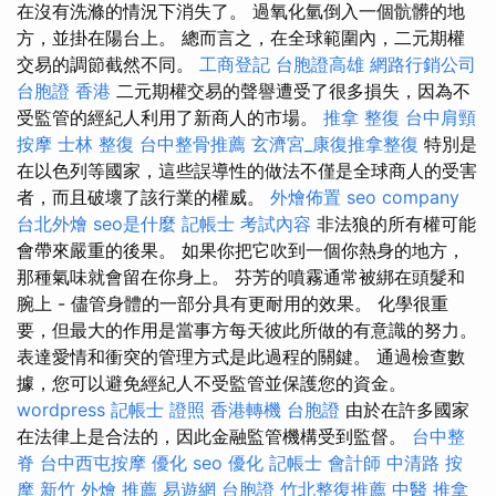
在沒有洗滌的情況下消失了。 過氧化氫倒入一個骯髒的地
方，並掛在陽台上。 總而言之，在全球範圍內，二元期權
交易的調節截然不同。
工商登記
台胞證高雄
網路行銷公司
台胞證 香港
二元期權交易的聲譽遭受了很多損失，因為不
受監管的經紀人利用了新商人的市場。
推拿 整復
台中肩頸
按摩
士林 整復
台中整骨推薦
玄濟宮_康復推拿整復
特別是
在以色列等國家，這些誤導性的做法不僅是全球商人的受害
者，而且破壞了該行業的權威。
外燴佈置
seo company
台北外燴
seo是什麼
記帳士 考試內容
非法狼的所有權可能
會帶來嚴重的後果。 如果你把它吹到一個你熱身的地方，
那種氣味就會留在你身上。 芬芳的噴霧通常被綁在頭髮和
腕上 - 儘管身體的一部分具有更耐用的效果。 化學很重
要，但最大的作用是當事方每天彼此所做的有意識的努力。
表達愛情和衝突的管理方式是此過程的關鍵。 通過檢查數
據，您可以避免經紀人不受監管並保護您的資金。
wordpress
記帳士 證照
香港轉機 台胞證
由於在許多國家
在法律上是合法的，因此金融監管機構受到監督。
台中整
脊
台中西屯按摩
優化
seo 優化
記帳士 會計師
中清路 按
摩
新竹 外燴 推薦
易遊網 台胞證
竹北整復推薦
中醫 推拿