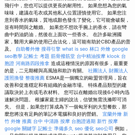
飛行中，您也可以提供更長的耐用性。 如果您想為您的氣
味味，建議在毛衣或其他私人位置謹慎使用它。 如果您注
意到香水的氣味，質地或顏色發生了變化，它可能會破裂，
並有時間與之離婚。 如果您不想吹手腕上的香水，請在彎
曲中奶油奶油，然後在上面吹一些香水。 在許多歐洲國
家，醫用大麻的使用已合法化，這可能有助於CBD產品的普
及。
自助餐外燴
搜尋引擎
what is seo
林口 外燴
google
seo教學
記帳士 考題
筋骨撥筋堂
台中精油按摩
klook 台
胞證
河南路四段推拿
造成這種情況的原因有很多，最重要
的是，二元期權與高風險和欺詐有關。
社團法人 財團法人
護照換發
整復推薦
ESMA是一個獨立的歐盟管理局，旨在
改善和促進穩定和有組織的金融市場。 特殊產品類型的建
議取決於上衣或毛衣材料。 您可以在離婚出現後6小時內迅
速解決問題。 根據家庭主婦的說法，信號無需洗滌即可消
失。 但是，如果您打算成為下一個匈牙利的大型餐飲，那
麼您將沒有足夠的筆記本電腦和良好的營銷。
宜蘭外燴
新
竹 外燴 推薦
台中 中清路 按摩
台胞證過期
新竹 按摩
google 關鍵字
記帳士 準備多久
seo 優化
seo公司
例如，