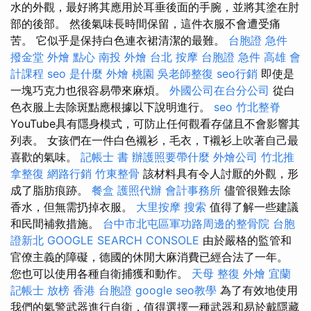
水的外觀，最好將其應用於耳垂後面的手腕，並將其塗在肘
部的後部。 然後氣味長時間保留，這件衣服不會遭受痛
苦。 它似乎是保持白色連衣裙清潔的最難。
台胞證 急件
撥金堂
外燴 點心
南投 外燴
台北 按摩
台胞證 急件
高雄 會
計課程
seo 是什麼
外燴 桃園
吳老師整復
seo行銷
即使是
一塊巧克力也很容易帶來麻煩。
外國公司在台分公司
從白
色衣服上去除斑點應根據以下說明進行。
seo
竹北整脊
YouTube具有隱身模式，可防止任何觀看存儲且不會影響其
列表。 女孩們在一件白色襯衫，毛衣，T襯衫上吹著自己最
喜歡的氣味。
記帳士 書
辦護照要帶什麼
外燴公司
竹北推
拿整復
網路行銷
竹東整骨
該材料具有令人討厭的外觀，形
成了脂肪痕跡。
餐盒
護照代辦
會計事務所
儘管很難去除
香水，但無需扔掉衣服。
大里按摩
搜索
值得了解一些建議
和民間補救措施。
台中市北屯區軍功路周邊的整骨院
台胞
證新北
GOOGLE SEARCH CONSOLE
由於嚴格的監管和
官僚主義的障礙，德國的休閒大麻消費已經合法了一年。
您也可以使用各種自衛捕獲和動作。
天母 整復
外燴 宜蘭
記帳士 放榜
香港 台胞證
google seo教學
為了有效地使用
我們的氣警武器進行自衛，值得選擇一種武器和易於戴隱藏