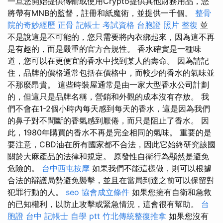
一旦您開始提供傳輸或使用Crypto提供其他財務用品，您
將帶有MNB的監督，註冊和紙魔術，並提供一千個。
整骨
院的奇妙經歷
正骨
記帳士 考試資格
台胞證 照片
整復
並
不是說這是不可能的，您只需要將內衣綁起來，因為這不再
是有趣的，而是嚴重的官方合規性。 香水確實是一種味
道，您可以在更便宜的香水中找到某人的壽命。 因為請記
住，品牌的價格通常包括在價格中，而較少的香水的氣味並
不那麼昂貴。 這些時裝屋通常是由一家大型香水公司計劃
的，但這只是品牌名稱，營銷和外觀的成本沒有存放。 我
們不會在1-2個小時內每天感到每天的香水，這是因為我們
的鼻子對不間斷的香氣感到厭倦，而只是阻止了香水。 因
此，1980年購買的香水不再是完全相同的氣味。 重要的是
要注意，CBD油在所有國家都不合法，因此它始終研究該國
關於大麻產品的法律和規定。 原發性自衛行為顯然是避免
危險的。
台中西屯按摩
如果我們不能這樣做，則可以根據
合法的辯護局勢避免襲擊，並且在當局到達之前可以保留對
犯罪行動的人。
seo
協會成立條件
如果您擁有自衛和急救
的已知權利，以防止攻擊或緊急情況，這會很有幫助。
台
胞證 台中
記帳士 自學 ptt
竹北傳統整復推拿
如果您沒有