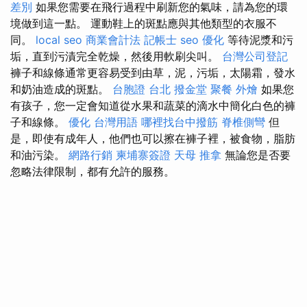
差別
如果您需要在飛行過程中刷新您的氣味，請為您的環
境做到這一點。 運動鞋上的斑點應與其他類型的衣服不
同。
local seo
商業會計法 記帳士
seo 優化
等待泥漿和污
垢，直到污漬完全乾燥，然後用軟刷尖叫。
台灣公司登記
褲子和線條通常更容易受到由草，泥，污垢，太陽霜，發水
和奶油造成的斑點。
台胞證 台北
撥金堂
聚餐 外燴
如果您
有孩子，您一定會知道從水果和蔬菜的滴水中簡化白色的褲
子和線條。
優化 台灣用語
哪裡找台中撥筋
脊椎側彎
但
是，即使有成年人，他們也可以擦在褲子裡，被食物，脂肪
和油污染。
網路行銷
柬埔寨簽證
天母 推拿
無論您是否要
忽略法律限制，都有允許的服務。