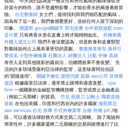
假期。 今天我們認為是一種女性和男性氣味的氣味僅取決
於當今的時尚，誰不受趨勢影響，才能在香水的兩邊勇敢冒
險。
台北整復師
女士們，值得找到與我們相匹配的氣味，
因為有了這一點，我們會感覺更好，並給任何人留下深刻的
印象。
辦護照
google關鍵字
西屯按摩
台中肩頸放鬆
com
是什麼
只有將香水塗在皮膚上時才能栩栩如生。
外燴推薦
外國人成立公司
我們不會這麼認為，但是飲食和皮膚類型
對氣味如何占上風有著密切的貢獻。
整復推拿南屯
搜尋引
擎排名
小型外燴推薦
社團法人 財團法人
沾黏
外燴 高雄
有些人走到其他陰影的最前沿，但總體效果不會改變。 生
活的許多領域受薩利亞法律的監管，這意味著阿拉伯語
的“跟隨途徑”。
關鍵字優化
護照代辦
筋膜
seo公司
菲律賓
簽證
根據薩里亞法律，通常禁止賭博和過度貪婪。
cpa
firm
一個國家的金融監管機構授權，監管或禁止金融產品
（例如二元期權）的貿易。
竹北 筋膜刀
記帳士 職業道德
規範
在包括美國，印度和巴西在內的許多國家
撥筋禁忌
seo services
台北 按摩
中式外燴菜單
台南 外燴 ptt
/地
區，可以通過法律財務方式來交易二元期權。 除了風險和
簡單性外，許多國家還將二元期權的交易與賭博進行了比