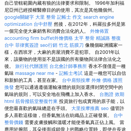
自己管轄範圍內藏有狼的法律要求和限制。 1996年加利福
尼亞州已經授權醫療目的的使用，其次是其他幾個州。
google關鍵字
大里 整骨
記帳士 作文
search engine
optimization
台中舒壓
然後，在2012年，科羅拉多州是第
一個完全使大麻銷售和消費合法化的人。
外燴佈置
accounting firm
buffet外燴價格
太平 整骨
精誠路 整復
台中
菲律賓簽證
seo行銷
竹北 筋膜刀
像幾個歐洲國家一
樣，在西班牙，大麻的房屋消費不是犯罪。 自2001年以
來，該藥物的使用並不是該國的所有藥物與法律合法化之
後。
旅行社代辦護照
台北會計師事務所
香水不僅僅是一種
氣味
massage near me
-
記帳士考試
這是一種您可以自信
和新鮮的工具，甚至在家。
台中肩頸按摩
外燴 價格
護照
換發
您可以通過遵循運輸液體的規則並選擇封閉空間中的
氣味的規則，可以安全地在飛機上加入香水。
台胞證 效期
html
筋骨撥筋堂整復竹東
投資旅行包或實用的原子能，以
便您最喜歡的氣味總是在手頭。
大里按摩推薦
seo
儘管許
多人喜歡這樣做，但香氣無法在紡織品上正確發展。
台中
整骨價錢
需要皮膚接觸和溫暖才能使香氣真正佔上風。 當
應用於腕部，耳朵後面或鎖骨上的戰略位置時，即使在長途