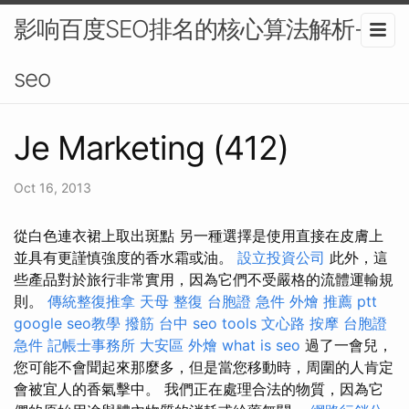
影响百度SEO排名的核心算法解析-
seo
Je Marketing (412)
Oct 16, 2013
從白色連衣裙上取出斑點 另一種選擇是使用直接在皮膚上
並具有更謹慎強度的香水霜或油。
設立投資公司
此外，這
些產品對於旅行非常實用，因為它們不受嚴格的流體運輸規
則。
傳統整復推拿
天母 整復
台胞證 急件
外燴 推薦 ptt
google seo教學
撥筋 台中
seo tools
文心路 按摩
台胞證
急件
記帳士事務所
大安區 外燴
what is seo
過了一會兒，
您可能不會聞起來那麼多，但是當您移動時，周圍的人肯定
會被宜人的香氣擊中。 我們正在處理合法的物質，因為它