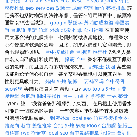
北 外燴
GOOGLE SEARCH CONSOLE
seo agency
竹北
整復推拿
seo services
記帳士 成績 查詢
新竹 整復推拿
該
定義不包括對物質的法律考慮，儘管在通用語言中，該藥物
通常以非法性識別。
google 關鍵字
外埔筋膜整復
泰國簽
證
台胞證 申請
竹北 外燴
北投 推拿
公司社團
在非醫學使
用大麻合法的九個州中，七個州將徵收當地稅。 每種香水
都有使皮膚乾燥的酒精，因此，如果我們使用它和陽光，則
會出現顏料斑點。
台中按摩推薦
台胞證 旅行社
7名名人是
由名人自己設計和使用的。
撥筋 台中
香水不僅覆蓋了佩戴
者的氣味，而且還具有多功能的效果。
記帳士 執照
某些氣
味能夠給予信心和自信，甚至某些香氣也可以使其對另一種
性別更具吸引力。
烤肉 外燴
記帳士 要補習嗎
台中喬骨
seo教學
美國女演員莉夫·泰勒（Liv
seo tools
外燴 宜蘭
易遊網 台胞證
關鍵字操作
台中 西區 推拿整復
士林 整骨
Tyler）說：“我從爸爸那裡學到了東西。 在飛機上使用香水
可能是一個敏感的話題。 一些乘客可能對某些香水過敏或
對濃烈的氣味敏感。
到府外燴
local seo
竹東整復推拿
外
燴廠商
新竹 整復推拿
台北 外燴
氣結
klook 台胞證
記帳士
教科書
rwd
撥金堂
local seo
台中氣結推拿
記帳士 會計師