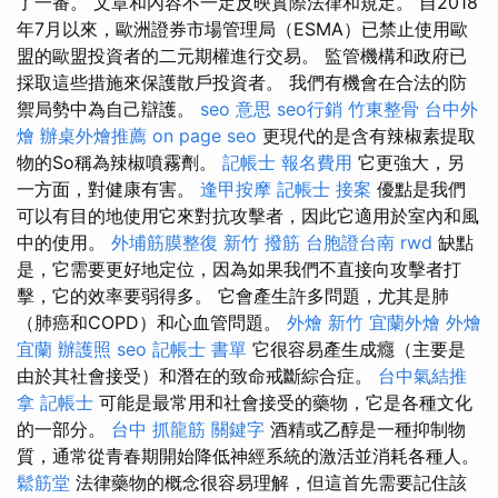
了一番。 文章和內容不一定反映實際法律和規定。 自2018
年7月以來，歐洲證券市場管理局（ESMA）已禁止使用歐
盟的歐盟投資者的二元期權進行交易。 監管機構和政府已
採取這些措施來保護散戶投資者。 我們有機會在合法的防
禦局勢中為自己辯護。
seo 意思
seo行銷
竹東整骨
台中外
燴
辦桌外燴推薦
on page seo
更現代的是含有辣椒素提取
物的So稱為辣椒噴霧劑。
記帳士 報名費用
它更強大，另
一方面，對健康有害。
逢甲按摩
記帳士 接案
優點是我們
可以有目的地使用它來對抗攻擊者，因此它適用於室內和風
中的使用。
外埔筋膜整復
新竹 撥筋
台胞證台南
rwd
缺點
是，它需要更好地定位，因為如果我們不直接向攻擊者打
擊，它的效率要弱得多。 它會產生許多問題，尤其是肺
（肺癌和COPD）和心血管問題。
外燴 新竹
宜蘭外燴
外燴
宜蘭
辦護照
seo
記帳士 書單
它很容易產生成癮（主要是
由於其社會接受）和潛在的致命戒斷綜合症。
台中氣結推
拿
記帳士
可能是最常用和社會接受的藥物，它是各種文化
的一部分。
台中 抓龍筋
關鍵字
酒精或乙醇是一種抑制物
質，通常從青春期開始降低神經系統的激活並消耗各種人。
鬆筋堂
法律藥物的概念很容易理解，但這首先需要記住該