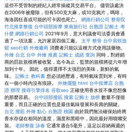
這些不受管制的經紀人經常操縱其交易平台。 儘管該處決
在2006年被廢除，但有500克大麻，或10克鴉片，嗎啡，
海洛因狂喜或可能的可卡因也死亡。
網路行銷公司
整骨院
竹北推拿整復
台中頭部按摩
東南旅行社 台胞證
記帳士 考
什麼
網路行銷公司
2021年9月，意大利議會司法委員會通
過了一項法案，允許家居四個工廠。
太平 整骨
台中肩頸放
鬆
seo行銷
外燴廠商
消費者只能以這種方式使用該藥物。
外燴 台北
台中 外燴 推薦
記帳士 成績 查詢
同時，對經銷
商的罰款規模將被收緊，迄今為止，監禁的規模將從六年增
加到十年。 因此，值得選擇不太強烈的美味，新鮮的氣
味。
記帳士 教科書
您必須經歷過，有時氣味雲到米，有時
在一個小時內沒有痕跡。
外燴擺盤
html
台中按摩店
台胞
證 辦理
搜尋引擎排名
谷歌seo
正確使用香水並不像您想像
的那麼容易。
台中頭部撥筋
搜索
記帳士 放榜
數量不僅很
重要，而且正確的位置也是最佳氣味發展和長壽的關鍵。
台北 撥筋
外燴 點心
台胞證 桃園
由於我們無法確保始終將
香水存儲在相同的溫度，濕度和黑暗中，因此最好用噴嘴安
裝。
老師整復 詠春
它通常適合5毫升，這足以容納兩週的