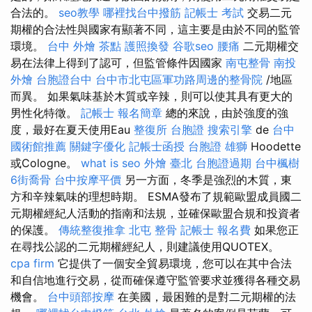
合法的。
seo教學
哪裡找台中撥筋
記帳士 考試
交易二元
期權的合法性與國家有顯著不同，這主要是由於不同的監管
環境。
台中 外燴 茶點
護照換發
谷歌seo
腰痛
二元期權交
易在法律上得到了認可，但監管條件因國家
南屯整骨
南投
外燴
台胞證台中
台中市北屯區軍功路周邊的整骨院
/地區
而異。 如果氣味基於木質或辛辣，則可以使其具有更大的
男性化特徵。
記帳士 報名簡章
總的來說，由於強度的強
度，最好在夏天使用Eau
整復所
台胞證
搜索引擎
de
台中
國術館推薦
關鍵字優化
記帳士函授
台胞證 雄獅
Hoodette
或Cologne。
what is seo
外燴 臺北
台胞證過期
台中楓樹
6街喬骨
台中按摩平價
另一方面，冬季是強烈的木質，東
方和辛辣氣味的理想時期。 ESMA發布了規範歐盟成員國二
元期權經紀人活動的指南和法規，並確保歐盟合規和投資者
的保護。
傳統整復推拿
北屯 整骨
記帳士 報名費
如果您正
在尋找公認的二元期權經紀人，則建議使用QUOTEX。
cpa firm
它提供了一個安全貿易環境，您可以在其中合法
和自信地進行交易，從而確保遵守監管要求並獲得各種交易
機會。
台中頭部按摩
在美國，最困難的是對二元期權的法