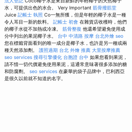
法人登記
Coco椰子水是來自新鮮的年輕椰子的天然椰子
水，可提供出色的水合。 Very Important
筋骨撥筋堂
Juice
記帳士 執照
Co一無所獲，但是年輕的椰子水是一種
令人耳目一新的飲料。
記帳士 初會
在雜貨店收穫時，他們
的椰子水從不加熱或冷凍。
筋骨整復
他還希望避免使用成
分中列出的果泥椰子水。
台中 中清路 按摩
台北外燴
seo
您在標籤背面看到的唯一成分是椰子水，也許是另一種或兩
種天然添加劑。
護照過期
台北 外燴 推薦
大里按摩推薦
seo services
搜尋引擎優化
台胞證 台中
如果您看到果泥，
請不惜一切代價避免使用果泥，這通常意味著很多添加的糖
和防腐劑。
seo services
在豪華的袋子品牌中，巴利西亞
是很久以前就不知道的名字。