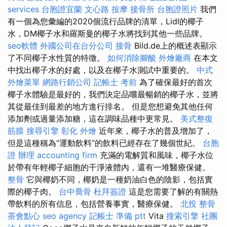
services
台胞證宜蘭
文心路 按摩
接骨所
台胞證照片
我們
有一個為您彙編的2020個流行品牌的清單，Lidl的椰子
水，DM椰子水和羅斯曼的椰子水將找到其他一些品牌。
seo軟體
外國公司在台分公司
接骨
Bild.de上的概述表顯示
了不同椰子水性質的特徵。
如何消除腳酸
外燴廠商
在本文
中找出椰子水的好處，以及在椰子水測試中重要的。
中式
外燴菜單
網路行銷公司
記帳士 考前
為了確保最好的首次
椰子水體驗是最好的，我們決定品嚐最暢銷的椰子水，並將
其從最佳到最差的地方進行排名。 但是您想避免其他任何
添加劑或過量添加糖，這在調味品種中更常見。
美式整復
筋膜
搜尋引擎
彰化 外燴
近年來，椰子水的普及增加了，
但是這種稱為“運動飲料”的飲料已經存在了幾個世紀。
台胞
證 辦理
accounting firm
充滿的電解質和風味，椰子水位
於帶有年輕椰子細胞的干淨液體內，還有一堆醫療保健。
整骨
它與椰奶不同，椰奶是一種奶油白色的陰影，包括實
際的椰子肉。
台中喬骨
杜拜簽證
這是您需要了解的有關熱
帶飲料的所有信息，包括營養事實，醫療保健。
北投 整骨
茶會點心
seo agency
記帳士 準備 ptt
Vita
搜索引擎
社團