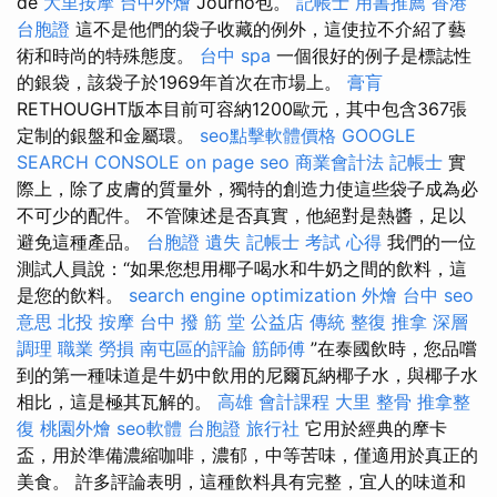
de
大里按摩
台中外燴
Journo包。
記帳士 用書推薦
香港
台胞證
這不是他們的袋子收藏的例外，這使拉不介紹了藝
術和時尚的特殊態度。
台中 spa
一個很好的例子是標誌性
的銀袋，該袋子於1969年首次在市場上。
膏肓
RETHOUGHT版本目前可容納1200歐元，其中包含367張
定制的銀盤和金屬環。
seo點擊軟體價格
GOOGLE
SEARCH CONSOLE
on page seo
商業會計法 記帳士
實
際上，除了皮膚的質量外，獨特的創造力使這些袋子成為必
不可少的配件。 不管陳述是否真實，他絕對是熱醬，足以
避免這種產品。
台胞證 遺失
記帳士 考試 心得
我們的一位
測試人員說：“如果您想用椰子喝水和牛奶之間的飲料，這
是您的飲料。
search engine optimization
外燴 台中
seo
意思
北投 按摩
台中 撥 筋 堂 公益店 傳統 整復 推拿 深層
調理 職業 勞損 南屯區的評論
筋師傅
”在泰國飲時，您品嚐
到的第一種味道是牛奶中飲用的尼爾瓦納椰子水，與椰子水
相比，這是極其瓦解的。
高雄 會計課程
大里 整骨
推拿整
復
桃園外燴
seo軟體
台胞證 旅行社
它用於經典的摩卡
盃，用於準備濃縮咖啡，濃郁，中等苦味，僅適用於真正的
美食。 許多評論表明，這種飲料具有完整，宜人的味道和