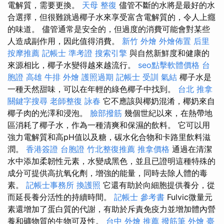
電解質，需要更換。
天母 整復
儘管不斷的水將是最好的水
合選擇，但很難跳過椰子水來享受富含電解質的，令人上癮
的味道。 儘管通常是安全的，但過度的消費可能會對某些
人造成副作用，因此值得消費。
新竹 外燴
外燴佈置
后里
按摩推薦
記帳士 準考證
搜索引擎
與自然新鮮度和健康的
來源相比，椰子水變得越來越流行。
seo點擊軟體價格
台
胞證 高雄
牛排 外燴
護照過期
記帳士 受訓
氣結
椰子水是
一種天然甜味，可以在年輕的綠色椰子中找到。
台北 推拿
關鍵字搜尋
老師整復 詠春
它不應該與椰奶混淆，椰奶來自
椰子肉的光澤和浸泡。
臉部撥筋
幾個世紀以來，在熱帶地
區消耗了椰子水，作為一種清爽和保濕的飲料。 它可以用
強力電解質和高pH值以及糖，碳水化合物和卡路里飲料滋
潤。
香港簽證 台胞證
竹北整復推薦
推拿價格
通過在清潔
水中添加柔韌性元素，水變成黑色，並且已證明這種特殊的
成分可提供高抗氧化劑，增強的能量，同時去除人體的毒
素。
記帳士事務所
換護照
它還有助於向細胞提供養分，從
而延長養分活性的持續時間。
記帳士 參考書
Fulvic微量元
素還增加了蛋白質的代謝，有助於斥責免疫力並增加體內營
養和礦物質的生物可及性。
台中 外燴 推薦
撥筋筆
外燴 臺