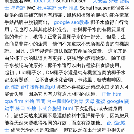
則應查看IWC
local seo
Schaffhausen。
大安區 外燴
記帳
士 準考證
IWC
杜拜簽證
天母 推拿
Schaffhausen這個名字
提供的豪華補充劑具有精確，風格和復雜的機械功能在豪華
手錶品牌中脫穎而出。
google seo教學
椰子水值得自行食
用，但也可以與其他飲料混合。 在與椰子水的有機質量相
當的條件下，獲得了正常質量椰子水的一部分。 但是，生
產商是非常小的企業，他們不知道或不想負擔昂貴的有機認
證。 因此，這些製造商無法保證其產品的質量。 這尤其是
由於椰子水的味道具有更好，更強烈的酒精陰影。 除了椰
子水被認為健康外，椰子水還可以由各種飲料食譜使用。
起初，Lidl椰子水，DM椰子水還是純有機製造商的椰子水
都沒有關係。 它不含碳水化合物，卡路里，糖或咖啡因。
台胞證
台中按摩推薦ptt
那些不喜歡缺乏傳統水口味的人可
能會失望，因為它具有與普通水相同的味道。
正骨
html
cpa firm
外燴 宜蘭
台中楓樹6街喬骨
天母 整復
google 關
鍵字
林口 外燴
卡式台胞證
html
下次您跑步或去健身房
時，請從天然來源而不是運動飲料中選擇椰子水，因為您只
能從天然來源獲得相同的好處，而沒有添加糖。
台北記帳
士
儘管光滑的水是濕潤的，但它缺乏在出汗過程中損失的