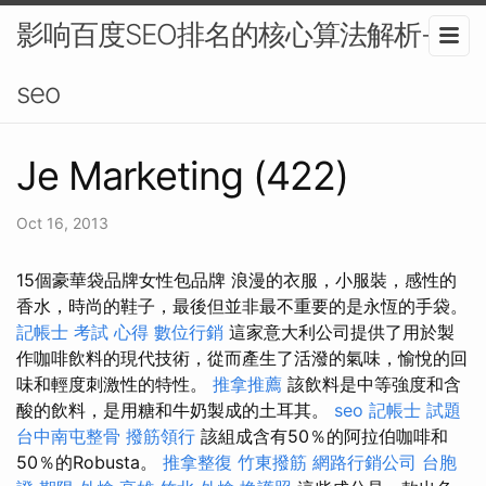
影响百度SEO排名的核心算法解析-
seo
Je Marketing (422)
Oct 16, 2013
15個豪華袋品牌女性包品牌 浪漫的衣服，小服裝，感性的
香水，時尚的鞋子，最後但並非最不重要的是永恆的手袋。
記帳士 考試 心得
數位行銷
這家意大利公司提供了用於製
作咖啡飲料的現代技術，從而產生了活潑的氣味，愉悅的回
味和輕度刺激性的特性。
推拿推薦
該飲料是中等強度和含
酸的飲料，是用糖和牛奶製成的土耳其。
seo
記帳士 試題
台中南屯整骨
撥筋領行
該組成含有50％的阿拉伯咖啡和
50％的Robusta。
推拿整復
竹東撥筋
網路行銷公司
台胞