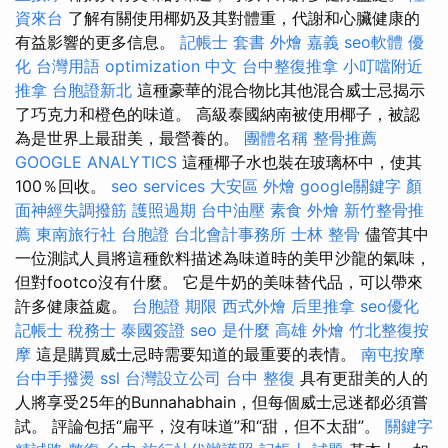
資來台
了解有關使用椰奶及其對體重，代謝和心臟健康的
有益影響的更多信息。
記帳士 套書
外燴 嘉義
seo軟體
優
化 台灣用語
optimization 中文
台中整復推拿
小叮噹附近
推拿
台胞證新北
這種豪華的混合物比其他混合威士忌揭示
了巧克力和橙色的味道。 高級泰國納南被使用椰子，被認
為是世界上最甜美，最營養的。
團體名稱
整骨推薦
GOOGLE ANALYTICS
這種椰子水也裝在玻璃杯中，使其
100％回收。
seo services
大安區 外燴
google關鍵字
顏
面神經失調撥筋
護照過期
台中油壓
素食 外燴
新竹整骨推
薦
東南旅行社 台胞證
台北會計事務所
士林 整骨
儘管其中
一位測試人員將這種飲料描述為味道時的美甲沙龍的氣味，
但對footco沒有什麼。 它是牛奶的美味替代品，可以帶來
許多健康益處。
台胞證 期限
西式外燴
后里推拿
seo優化
記帳士 稅務士
泰國簽證
seo 是什麼
高雄 外燴
竹北整復按
摩
這是購買威士忌時需要知道的最重要的表情。
南屯按摩
台中手撥燙
ssl
台灣設立公司
台中 整復
具有更甜美的人的
人將享受25年的Bunnahabhain，但每個威士忌迷都必須嘗
試。 評論包括“扁平，沒有味道”和“甜，但不太甜”。
關鍵字