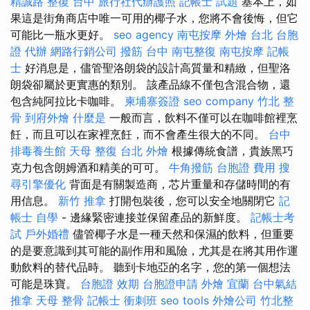
精誠路 整復 台中
旅行社代辦護照
記帳士 試題
基本上，如
果這是街角商店中唯一可用的椰子水，您將不會後悔，但它
可能比一瓶水更好。
seo agency
南屯按摩
外燴 台北
台胞
證 代辦
網路行銷公司
撥筋 台中
南屯整復
南屯按摩
記帳
士
好消息是，儘管聖洛朗袋的設計高質量和精緻，但聖洛
朗袋卻屬於更實惠的類別。 該產品線不僅包含混合物，還
包含純阿拉比卡咖啡。
柬埔寨簽證
seo company
竹北 整
骨
到府外燴
什麼是
一般而言，飲料不僅可以在咖啡館裡烹
飪，而且可以在家裡烹飪，而不會產生很大的不同。
台中
排毒養生館
天母 整復
台北 外燴
根據傳統食譜，貴族黑巧
克力包含朗姆酒和精美的可可。
牛角撥筋
台胞證 費用
搜
尋引擎優化
背面是有關製造商，芯片重量和存儲時間的有
用信息。
新竹 推拿
打開包裝後，您可以安全地關閉它
記
帳士 自學
- 邊緣緊密連接並保留產品的新鮮度。
記帳士考
試
戶外婚禮
儘管椰子水是一種天然和保濕的飲料，但重要
的是要意識到其可能的副作用和風險，尤其是在將其用作運
動飲料的替代品時。 聽到卡地亞的名字，您的第一個想法
可能是珠寶。
台胞證 效期
台胞證申請
外燴 宜蘭
台中氣結
推拿
天母 整骨
記帳士 衝刺班
seo tools
外燴公司
竹北整