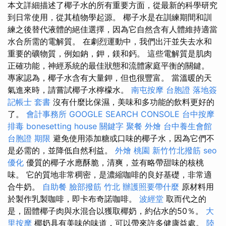
本文詳細描述了椰子水的所有重要方面，從最新的科學研究
到日常使用，從其植物學起源。 椰子水是在訓練期間和訓
練之後替代液體的絕佳選擇，因為它自然含有人體維持適當
水合所需的電解質。 在劇烈運動中，我們出汗並失去水和
重要的礦物質，例如鈉，鉀，鎂和鈣。 這些電解質是肌肉
正確功能，神經系統的最佳狀態和流體家庭平衡的關鍵。
專家認為，椰子水含有大量鉀，但也很豐富。 當溫暖的天
氣進來時，請嘗試椰子水檸檬水。
南屯按摩
台胞證 落地簽
記帳士 套書
沒有什麼比保濕，美味和多功能的飲料更好的
了。
會計事務所
GOOGLE SEARCH CONSOLE
台中按摩
排毒
bonesetting house
關鍵字
聚餐 外燴
台中養生會館
台胞證 期限
避免使用添加糖或口味的椰子水，因為它們不
是必需的，並降低自然利益。
外燴 桃園
新竹竹北撥筋
seo
優化
優質的椰子水應酥脆，清爽，並有略帶甜味的核桃
味。 它的質地非常稠密，是濃縮咖啡的良好基礎，非常適
合牛奶。
自助餐
臉部撥筋 竹北
辦護照要帶什麼
原材料用
於製作乳製咖啡，即卡布奇諾咖啡。
波經堂
取而代之的
是，固體椰子肉與水混合以獲取椰奶，約佔水的50％。
大
里按摩
椰奶具有美味的味道，可以帶來許多健康益處。
陸