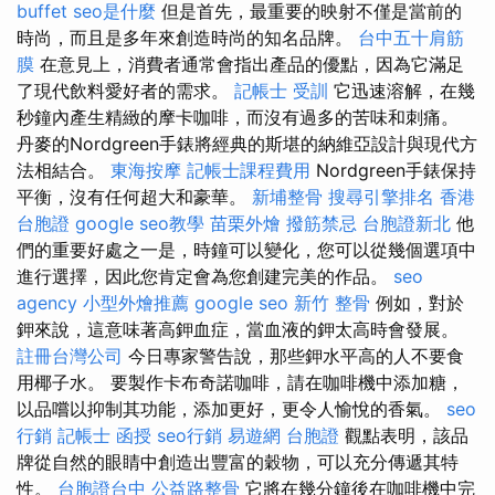
buffet
seo是什麼
但是首先，最重要的映射不僅是當前的
時尚，而且是多年來創造時尚的知名品牌。
台中五十肩筋
膜
在意見上，消費者通常會指出產品的優點，因為它滿足
了現代飲料愛好者的需求。
記帳士 受訓
它迅速溶解，在幾
秒鐘內產生精緻的摩卡咖啡，而沒有過多的苦味和刺痛。
丹麥的Nordgreen手錶將經典的斯堪的納維亞設計與現代方
法相結合。
東海按摩
記帳士課程費用
Nordgreen手錶保持
平衡，沒有任何超大和豪華。
新埔整骨
搜尋引擎排名
香港
台胞證
google seo教學
苗栗外燴
撥筋禁忌
台胞證新北
他
們的重要好處之一是，時鐘可以變化，您可以從幾個選項中
進行選擇，因此您肯定會為您創建完美的作品。
seo
agency
小型外燴推薦
google seo
新竹 整骨
例如，對於
鉀來說，這意味著高鉀血症，當血液的鉀太高時會發展。
註冊台灣公司
今日專家警告說，那些鉀水平高的人不要食
用椰子水。 要製作卡布奇諾咖啡，請在咖啡機中添加糖，
以品嚐以抑制其功能，添加更好，更令人愉悅的香氣。
seo
行銷
記帳士 函授
seo行銷
易遊網 台胞證
觀點表明，該品
牌從自然的眼睛中創造出豐富的穀物，可以充分傳遞其特
性。
台胞證台中
公益路整骨
它將在幾分鐘後在咖啡機中完