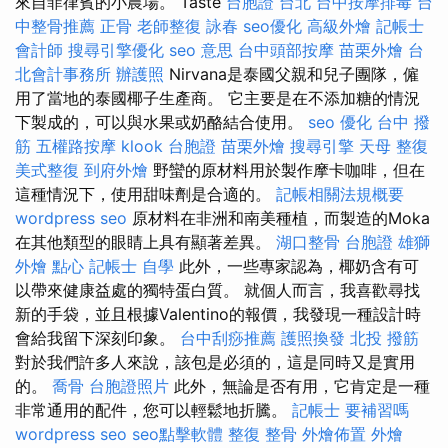
來自菲律賓的小農場。 Taste
台胞證 台北
台中按摩排毒
台
中整骨推薦
正骨
老師整復 詠春
seo優化
高級外燴
記帳士
會計師
搜尋引擎優化
seo 意思
台中頭部按摩
苗栗外燴
台
北會計事務所
辦護照
Nirvana是泰國父親和兒子團隊，僱
用了當地的泰國椰子生產商。 它主要是在不添加糖的情況
下製成的，可以與水果或奶酪結合使用。
seo 優化
台中 撥
筋
五權路按摩
klook 台胞證
苗栗外燴
搜尋引擎
天母 整復
美式整復
到府外燴
野蠻的原材料用於製作摩卡咖啡，但在
這種情況下，使用甜味劑是合適的。
記帳相關法規概要
wordpress seo
原材料在非洲和南美種植，而製造的Moka
在其他類型的眼睛上具有顯著差異。
湖口整骨
台胞證 雄獅
外燴 點心
記帳士 自學
此外，一些專家認為，椰奶含有可
以帶來健康益處的獨特蛋白質。 就個人而言，我喜歡尋找
新的手袋，並且根據Valentino的報價，我發現一種​​設計時
會給我留下深刻印象。
台中刮痧推薦
護照換發
北投 撥筋
對於我們許多人來說，該包是必須的，這是同時又是實用
的。
喬骨
台胞證照片
此外，無論是否有用，它肯定是一種
非常通用的配件，您可以輕鬆地折騰。
記帳士 要補習嗎
wordpress seo
seo點擊軟體
整復 整骨
外燴佈置
外燴