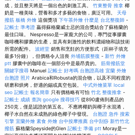
成，並且整天將是一個出色的刺激工具。
竹東整骨
推拿
椰
奶是一種美味，營養和多才多藝的食物，廣泛可用。
天母
撥筋
板橋 外燴
這個獎項
下午茶外燴
什麼是
台北整復師
-
記帳士 準考證
贏得蘇格蘭威士忌的混合獎結合了蘇格蘭的
最佳口味。 Nespresso是一家龐大的公司，專門從事膠囊
咖啡機和膠囊的生產，並具有刺激性的飲料濃縮物和該技術
所需的配件。
波經堂
銷售和烹飪的方便形式（距杯子填充
最多1分鐘），但價格令人沮喪
外埔筋膜整復
-
新竹 外燴
ptt
膠囊中的咖啡在一個部分中是最昂貴的。
筋骨撥筋堂
關鍵字搜尋
Manuel
記帳士 好考嗎
台胞證高雄
宜蘭 外燴
台胞證 照片
Arabica和Robusta的混合物，以及不同程度的
研磨和烘烤，舒適的錫或真空包裝。
中式外燴菜單
local
seo
記帳士 報名簡章
只有價格略有可怕
竹北 整復推拿
-
記帳士 成績 查詢
google 搜尋技巧
從890盧佈到產品的
250克，僅是認證的第五名。 不應將椰奶與椰子水混淆，
椰子水自然在未成熟的綠色椰子中發現。
台胞證 急件
搜索
引擎
宜蘭外燴
素食 外燴
台中按摩推薦
台中刮痧
新竹竹北
撥筋
蘇格蘭Speyside的Glen
記帳士 準備 ptt
Moray是一