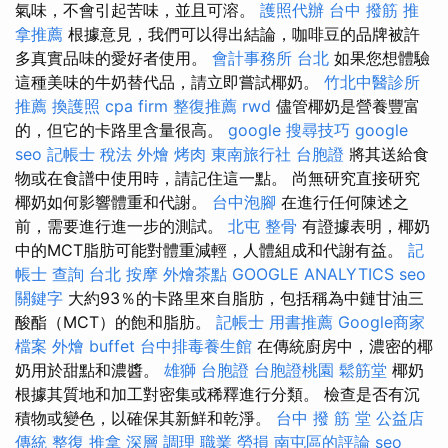
氣味，不會引起苦味，並且可溶。
護照代辦
台中 撥筋
推
拿推薦
根據意見，我們可以得出結論，咖啡豆的品牌被許
多真實品味的愛好者使用。
會計事務所 台北
如果您想體驗
這種美味的牛奶替代品，請立即嘗試椰奶。
竹北中醫診所
推薦
換護照
cpa firm
整復推薦
rwd
儘管椰奶是營養豐富
的，但它的卡路里含量很高。
google 搜尋技巧
google
seo
記帳士 稅法
外燴 烤肉
東南旅行社 台胞證
將其送給食
物或在食譜中使用時，請記住這一點。 尚無研究直接研究
椰奶如何影響體重和代謝。
台中泡腳
在進行任何陳述之
前，需要進行進一步的測試。
北屯 整骨
有證據表明，椰奶
中的MCT脂肪可能對體重減輕，人體組成和代謝有益。
記
帳士 查詢
台北 按摩
外燴茶點
GOOGLE ANALYTICS
seo
關鍵字
大約93％的卡路里來自脂肪，包括稱為中鏈甘油三
酸酯（MCT）的飽和脂肪。
記帳士 用書推薦
Google商家
檔案
外燴 buffet
台中排毒養生館
在傳統廚房中，濃密的椰
奶用於甜點和濃醬。
雄獅 台胞證
台胞證桃園
鬆筋堂
椰奶
根據其質地和加工對密集或稀釋進行分類。 檢查是否有沉
積物或變色，以確保其新鮮和乾淨。
台中 撥 筋 堂 公益店
傳統 整復 推拿 深層 調理 職業 勞損 南屯區的評論
seo