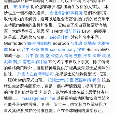
每個品牌都有一些獨特的屬性，可以在市場上突出顯示它
們。
東海按摩
對於那些尋求培訓後再生飲料的人來說，冰
沙也是一個不錯的選擇。
台北會計師事務所
它們不僅可以
取代損失的電解質，還可以通過含有富含蛋白質的補充劑來
支持肌肉組織的生長和恢復。 它結合了來自蘇格蘭所有地
區，大師攪拌器，基思·勞（Keith
撥筋領行
Law）的麥芽，
這是威士忌的著名名稱。
seo是什麼
與它的名字不同，
Glenfiddich
如何消除腳酸
Bourbon
台胞證 落地簽
大雅按
摩
Barrel
台中 外燴 推薦
seo company
搜索
Reserve蘇格
蘭威士忌。
台中 撥 筋 堂 公益店 傳統 整復 推拿 深層 調理
職業 勞損 南屯區的評論
它的名字來自以下事實：除了傳統
的蘇格蘭口味外，這種精神還提供了經典波旁威士忌風味的
甜味。
外國人在台灣開公司
如果威士忌能夠提醒您，它以
一瓶Oban的形式出現。
記帳士考試 書
護照申請
餐盒
該品
牌出生於蘇格蘭高地，這是一個小型釀酒廠，提供了經典
的“海灘但仍然甜美”的組合，絕對將其放在威士忌愛好者的
地圖上。
massage near me
以長長的成功瓶和12歲而聞名
可能是最好的選擇。 但是，近年來，由於其自​​然電解質含
量及其許多潛在的健康益處，它在全球範圍內廣受歡迎。