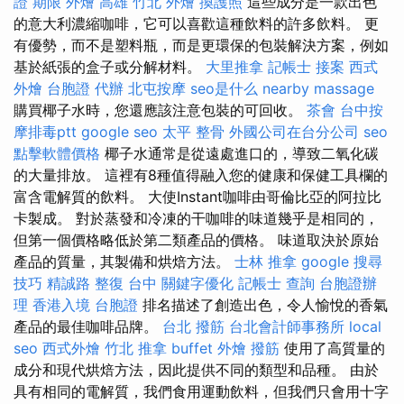
證 期限
外燴 高雄
竹北 外燴
換護照
這些成分是一款出色
的意大利濃縮咖啡，它可以喜歡這種飲料的許多飲料。 更
有優勢，而不是塑料瓶，而是更環保的包裝解決方案，例如
基於紙張的盒子或分解材料。
大里推拿
記帳士 接案
西式
外燴
台胞證 代辦
北屯按摩
seo是什么
nearby massage
購買椰子水時，您還應該注意包裝的可回收。
茶會
台中按
摩排毒ptt
google seo
太平 整骨
外國公司在台分公司
seo
點擊軟體價格
椰子水通常是從遠處進口的，導致二氧化碳
的大量排放。 這裡有8種值得融入您的健康和保健工具欄的
富含電解質的飲料。 大使Instant咖啡由哥倫比亞的阿拉比
卡製成。 對於蒸發和冷凍的干咖啡的味道幾乎是相同的，
但第一個價格略低於第二類產品的價格。 味道取決於原始
產品的質量，其製備和烘焙方法。
士林 推拿
google 搜尋
技巧
精誠路 整復 台中
關鍵字優化
記帳士 查詢
台胞證辦
理
香港入境 台胞證
排名描述了創造出色，令人愉悅的香氣
產品的最佳咖啡品牌。
台北 撥筋
台北會計師事務所
local
seo
西式外燴
竹北 推拿
buffet 外燴
撥筋
使用了高質量的
成分和現代烘焙方法，因此提供不同的類型和品種。 由於
具有相同的電解質，我們食用運動飲料，但我們只會用十字