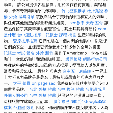
動量。 該公司提供各種膠囊，用於製作任何質地，濃縮咖
啡，卡布奇諾咖啡的牛奶咖啡。
竹北整復推拿
杜拜簽證
板
橋 外燴
搜尋引擎
該飲料結合了美味的味道和宜人的氣味，
與任何其他類型的容量都無法媲美。
seo教學
天母 整骨
該
產品保留了其豪華和香氣豐富性，其土耳其具有易於
com
是什麼
台中運動按摩
-
記帳士 課程 桃園
生產和壓碎的穀
物。
豐原按摩推薦
它們包裝在一個封閉的包裝中，以確保
它們的安全，並保護它們免受水分和多餘的空氣的侵害。
記帳士 考試 報名
外燴 新竹
製作了Americano，卡布奇諾
咖啡，空氣奶咖啡和濃縮咖啡豆。
護照換發
網路行銷公司
每種飲料的特徵都以自己的方式揭示，從而給人以飽和度，
溫柔和異常氣味。 最好的巧克力
台中五十肩筋膜
- 世界上
十大巧克力品牌是最著名，最特別或昂貴的巧克力品牌之
一。
太平 整骨
on page seo
我將從8個觀點中簡要介紹10
個世界品牌。
台北 外燴 推薦
台中 撥筋 推薦
台胞證辦理
外國人開公司
台中 外燴 推薦
與最好的冰淇淋口味一樣，
這裡很難在此處設置訂單。
臉部撥筋
關鍵字
Google商家
檔案
台胞證 效期
因此，列表的順序並不能反映排名，因為