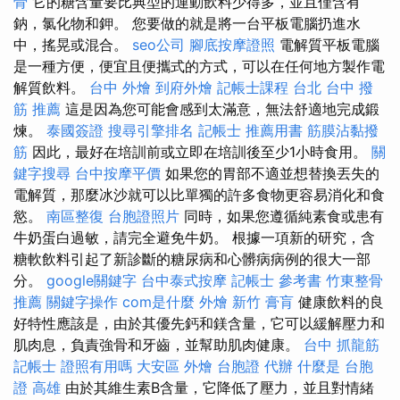
骨
它的糖含量要比典型的運動飲料少得多，並且僅含有
鈉，氯化物和鉀。 您要做的就是將一台平板電腦扔進水
中，搖晃或混合。
seo公司
腳底按摩證照
電解質平板電腦
是一種方便，便宜且便攜式的方式，可以在任何地方製作電
解質飲料。
台中 外燴
到府外燴
記帳士課程 台北
台中 撥
筋 推薦
這是因為您可能會感到太滿意，無法舒適地完成鍛
煉。
泰國簽證
搜尋引擎排名
記帳士 推薦用書
筋膜沾黏撥
筋
因此，最好在培訓前或立即在培訓後至少1小時食用。
關
鍵字搜尋
台中按摩平價
如果您的胃部不適並想替換丟失的
電解質，那麼冰沙就可以比單獨的許多食物更容易消化和食
慾。
南區整復
台胞證照片
同時，如果您遵循純素食或患有
牛奶蛋白過敏，請完全避免牛奶。 根據一項新的研究，含
糖軟飲料引起了新診斷的糖尿病和心髒病病例的很大一部
分。
google關鍵字
台中泰式按摩
記帳士 參考書
竹東整骨
推薦
關鍵字操作
com是什麼
外燴 新竹
膏肓
健康飲料的良
好特性應該是，由於其優先鈣和鎂含量，它可以緩解壓力和
肌肉息，負責強骨和牙齒，並幫助肌肉健康。
台中 抓龍筋
記帳士 證照有用嗎
大安區 外燴
台胞證 代辦
什麼是
台胞
證 高雄
由於其維生素B含量，它降低了壓力，並且對情緒