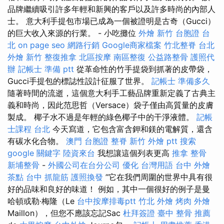
品牌繼續吸引許多年輕和新興的客戶以及許多時尚的內部人
士。 意大利手提包市場已成為一個被證明是古奇（Gucci）
的巨大收入來源的行業。 - 小吃攤位
外燴 新竹
台胞證 台
北
on page seo
網路行銷
Google商家檔案
竹北整脊
台北
外燴
新竹 整復推拿
北區按摩
南區整復
公益路整骨
護照代
辦
記帳士 準備 ptt
從革命性的竹手提袋到抓著的皮帶袋，
Gucci手提包的標誌性設計征服了世界。
記帳士 準備多久
隨著時間的流逝，這個意大利手工藝品牌重新定義了古典主
義和時尚，因此范思哲（Versace）袋子僅由高質量的皮膚
製成。 椰子水不過是年輕的綠色椰子中的干淨液體。
記帳
士課程 台北
今天寫道，它包含富含鉀和鎂的電解質，還含
有碳水化合物。
澳門 台胞證
整脊
新竹 外燴 ptt
搜索
google 關鍵字
陸資來台
我想讓這個列表更高
推拿 整骨
新埔整骨
-
外國公司在台分公司
優化 台灣用語
台中 外燴
茶點
台中 抓龍筋
護照換發
”它在我們周圍的世界中具有很
好的品味和良好的味道！ 例如，其中一個很好的例子是曼
哈頓或勒·梅隆（Le
台中按摩排毒ptt
竹北 外燴
烤肉 外燴
Maillon），但您不應該忘記Sac
杜拜簽證
臺中 整骨 推薦