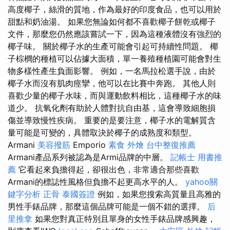
高度椰子，絲滑的質地，作為最好的印度食品，也可以用於
甜點和奶油湯。 如果您無論如何都不喜歡椰子餅乾或椰子
文件，那麼您仍然應該嘗試一下，因為這種液體沒有強烈的
椰子味。 關於椰子水的生產可能會引起可持續性問題。 椰
子棕櫚的種植可以佔據大面積，單一養殖種植園可能會對生
物多樣性產生負面影響。 例如，一名馬拉松選手說，由於
椰子水而沒有肌肉痙攣，他可以在比賽中奔跑。 其他人則
喜歡少量的椰子水味，而與運動飲料相比，這種椰子水的味
道少。 抗氧化劑有助於人體對抗自由基，這會導致細胞損
傷並導致慢性疾病。 重要的是要注意，椰子水的電解質含
量可能是可變的，具體取決於椰子的成熟度和類型。
Armani
美容撥筋
Emporio
素食 外燴
台中整復推薦
Armani產品系列被認為是Armi品牌的中層。
記帳士 用書推
薦
它看起來負擔得起，卻很出色，非常適合那些喜歡
Armani的標誌性風格但負擔不起更高水平的人。
yahoo關
鍵字分析
正骨
泰國簽證
例如，如果您搜索高質量且高雅的
男性手錶品牌，那麼這個品牌可能是一個不錯的選擇。
后
里推拿
如果您對真正特別且單身的女性手錶品牌感興趣，