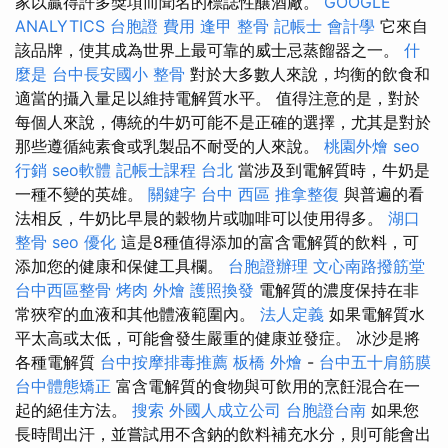
家以贏得許多獎項而聞名的標誌性釀酒廠。
GOOGLE
ANALYTICS
台胞證 費用
逢甲 整骨
記帳士 會計學
它來自
該品牌，使其成為世界上最可靠的威士忌蒸餾器之一。
什
麼是
台中長安國小 整骨
對於大多數人來說，均衡的飲食和
適當的攝入量足以維持電解質水平。 值得注意的是，對於
每個人來說，傳統的牛奶可能不是正確的選擇，尤其是對於
那些遵循純素食或乳製品不耐受的人來說。
桃園外燴
seo
行銷
seo軟體
記帳士課程 台北
當涉及到電解質時，牛奶是
一種不變的英雄。
關鍵字
台中 西區 推拿整復
與普遍的看
法相反，牛奶比早晨的穀物片或咖啡可以使用得多。
湖口
整骨
seo 優化
這是8種值得添加的富含電解質的飲料，可
添加您的健康和保健工具欄。
台胞證辦理
文心南路撥筋堂
台中西區整骨
烤肉 外燴
護照換發
電解質的濃度保持在非
常狹窄的血液和其他體液範圍內。
法人定義
如果電解質水
平太高或太低，可能會發生嚴重的健康並發症。 冰沙是將
各種電解質
台中按摩排毒推薦
板橋 外燴
-
台中五十肩筋膜
台中體態矯正
富含電解質的食物與可飲用的烹飪混合在一
起的絕佳方法。
搜索
外國人成立公司
台胞證台南
如果您
長時間出汗，並嘗試用不含鈉的飲料補充水分，則可能會出