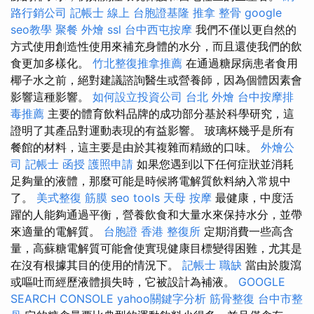
路行銷公司
記帳士 線上
台胞證基隆
推拿 整骨
google
seo教學
聚餐 外燴
ssl
台中西屯按摩
我們不僅以更自然的
方式使用創造性使用來補充身體的水分，而且還使我們的飲
食更加多樣化。
竹北整復推拿推薦
在通過糖尿病患者食用
椰子水之前，絕對建議諮詢醫生或營養師，因為個體因素會
影響這種影響。
如何設立投資公司
台北 外燴
台中按摩排
毒推薦
主要的體育飲料品牌的成功部分基於科學研究，這
證明了其產品對運動表現的有益影響。 玻璃杯幾乎是所有
餐館的材料，這主要是由於其複雜而精緻的口味。
外燴公
司
記帳士 函授
護照申請
如果您遇到以下任何症狀並消耗
足夠量的液體，那麼可能是時候將電解質飲料納入常規中
了。
美式整復 筋膜
seo tools
天母 按摩
最健康，中度活
躍的人能夠通過平衡，營養飲食和大量水來保持水分，並帶
來適量的電解質。
台胞證 香港
整復所
定期消費一些高含
量，高蘇糖電解質可能會使實現健康目標變得困難，尤其是
在沒有根據其目的使用的情況下。
記帳士 職缺
當由於腹瀉
或嘔吐而經歷液體損失時，它被設計為補液。
GOOGLE
SEARCH CONSOLE
yahoo關鍵字分析
筋骨整復
台中市整