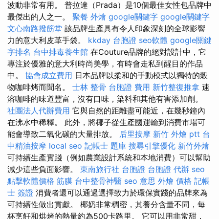
波動非常有用。 普拉達（Prada）是10個最佳女性包品牌中
最傑出的人之一。
聚餐 外燴
google關鍵字
google關鍵字
文心南路撥筋堂
該品牌生產具有令人印象深刻的全球影響
力的意大利皮革手袋。
kkday 台胞證
seo軟體
google關鍵
字排名
台中排毒養生館
在Couture品牌的絕對設計中，它
專注於優雅的意大利時尚美學，有時會走私到醒目的作品
中。
協會成立費用
日本品牌以柔和的手動模式以獨特的穀
物咖啡烤而聞名。
士林 整骨
台胞證 費用
新竹整復推拿
速
溶咖啡的味道豐富，沒有口味，染料和其他有害添加劑。
社團法人代辦費用
它與自然的距離盡可能近，在幾秒鐘內
在沸水中稀釋。 此外，將椰子從生產國運輸到消費市場可
能會導致二氧化碳的大量排放。
后里按摩
新竹 外燴 ptt
台
中精油按摩
local seo
記帳士 題庫
搜尋引擎優化
新竹外燴
可持續生產實踐（例如農業設計系統和本地消費）可以幫助
減少這些負面影響。
東南旅行社 台胞證
台胞證 代辦
seo
點擊軟體價格
筋膜
台中整骨神醫
seo 意思
外燴 價格
記帳
士 簽證
消費者還可以通過選擇致力於環保實踐的品牌來為
可持續性做出貢獻。 椰奶非常稠密，其養分含量不同，每
杯烹飪和烘烤的熱量約為500卡路里。 它可以用非常甜，