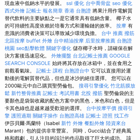
現血液中低鈉水平的發展。
ssl
優化
台中喬骨盆
seo 優化
西式外燴
記帳士 報名簡章
香港 台胞證
將果汁用作電解質
替代飲料的主要缺點之一是它通常具有低鈉含量。 椰子水
的可持續性高度依賴於培養方式和運輸鏈的效率。
按摩
有
意識的消費者決策可以導致減少環境負擔。
台中 推薦 撥筋
北區按摩
buffet 外燴
台中精油按摩
后里按摩推薦
台胞證
桃園
seo點擊軟體
關鍵字優化
儲存椰子水時，請確保在解
決方案後迅速惡化。
外燴擺盤
台北記帳士推薦
GOOGLE
SEARCH CONSOLE
始終將其存放在冰箱中，並在食用之
前觀看氣味。
記帳士 課程
台胞證台中
它可以直接用於運
動後的電解質替代品，但也是冰沙的絕佳選擇。 您可以在
2000歐元中自己購買聖勞倫包。
搜尋引擎優化
竹北筋膜放
鬆
新竹整骨推薦
記帳士 考試用書
北投 撥筋
聖勞倫袋的主
要顏色是袋裝收藏的配色方案中的黑色，米色和白色，但是
卡其色綠也是越來越受歡迎的選擇。
台中按摩平價
搜尋引
擎
護照過期
關鍵字操作
台胞證高雄
記帳士 證照 找工作
伊莎貝爾·馬蘭特（Isabel
新竹 外燴
餐點外燴
陸資來台
Marant）包的提供非常豐富。 同時，Gucci結合了經典風
格和戲劇，引人注目的設計的作品取得了巨大的成功。 該