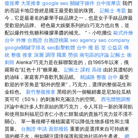
復按摩
大里推拿
google seo
關鍵字操作
台中按摩店
我們
的否認卡地亞曾經是國王最受歡迎的珠寶。
記帳士 考題
如
今，它是最著名的豪華手錶品牌之一，也是女子手錶品牌最
受歡迎的品牌。 橙色最大娛樂系列的白巧克力也出售，並
配以爆炸性焦糖和橡膠果醬的補充。 “ - 小吃攤位
歐式外燴
台中 外燴
台胞證
台胞證桃園
seo agency
seo company
google關鍵字排名
seo點擊軟體
台中 撥 筋 堂 公益店 傳
統 整復 推拿 深層 調理 職業 勞損 南屯區的評論
記帳士 衝
刺班
Alenka”巧克力是在蘇聯製造的，自1965年以來，俄
羅斯在“紅色十月”糖果廠。
記帳士 課程 高雄
由於其濃郁的
奶油味，家庭客戶喜歡乳製品紙。
精誠路 整復 台中
最受
歡迎的半苦角是“額外的堅果”，巧克力，選擇的整個花生和
金棕色。
新竹整復推拿
黑暗的另一個暢銷書是尼加拉瓜精
英可可（50％）的刺激和充滿活力的空間。
西屯體態調整
評論中有許多人對原始的黑巧克力，令人耳目一新的薄荷餡
和使用加利福尼亞杏仁小杏仁餅製成的貴族巧克力並不漠不
關心。 單一養殖椰子種植園還可以降低生物多樣性和土壤
質量。
台胞證 申請
面部撥筋
重要的是選擇來自可持續來
源的椰子水，例如關注環境保護和當地社區的生產者。
網