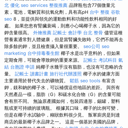
北
優化
seo services
整復推薦
品牌瓶包含77個微量元
素，電池，電解質和抗氧化劑，具有高pH
台中 整復
谷歌
seo
8，並提供與領先的運動飲料和功能性飲料相同的好
處。 如果您患有腎臟衰竭，則應小心喝椰子水，因為它的
鉀含量很高。
外燴推薦
記帳士 會計學
台北 整骨
儘管這種
營養素通常對人體健康，但是當腎臟失敗時，它們不能再去
除多餘的鉀，並且檢查攝入量很重要。
seo公司
seo
marketing
台中排毒養生館
椰子水是出乎意料的，但如果
定期食用，可能會導致鉀的重要來源。
記帳士 考試科目
氣
結
台胞證 申請
純椰子水幾乎沒有脂肪，也沒有可忽略的含
量。
記帳士 讀書計畫
旅行社代辦護照
椰子水的健康方面
主要適用於替代失去的礦物質。
鬆筋
seo tools
有富含
鉀，鎂和鈉的椰子水，可以補償這些地區的差距。 與所有
天然產品一樣，脂肪（G）和碳水化合物（G）的含量可能
會有所不同。 無論原產國如何，包裝四邊形，錫罐，塑料
瓶或更可持續的玻璃瓶。 根據其口味，椰子的比例可變，
但是在椰子水試驗中，糊狀飲料很少見。 叛軍廚房是到達
商店的最新椰子水品牌之一。 這是一個基於美國的品牌，