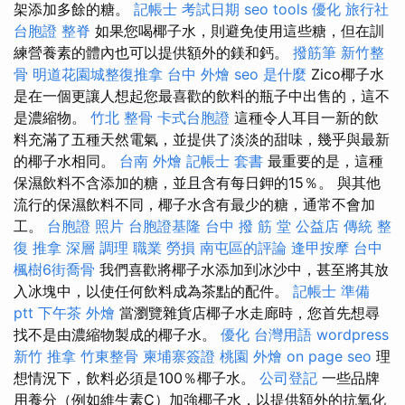
架添加多餘的糖。
記帳士 考試日期
seo tools
優化
旅行社
台胞證
整脊
如果您喝椰子水，則避免使用這些糖，但在訓
練營養素的體內也可以提供額外的鎂和鈣。
撥筋筆
新竹整
骨
明道花園城整復推拿
台中 外燴
seo 是什麼
Zico椰子水
是在一個更讓人想起您最喜歡的飲料的瓶子中出售的，這不
是濃縮物。
竹北 整骨
卡式台胞證
這種令人耳目一新的飲
料充滿了五種天然電氣，並提供了淡淡的甜味，幾乎與最新
的椰子水相同。
台南 外燴
記帳士 套書
最重要的是，這種
保濕飲料不含添加的糖，並且含有每日鉀的15％。 與其他
流行的保濕飲料不同，椰子水含有最少的糖，通常不會加
工。
台胞證 照片
台胞證基隆
台中 撥 筋 堂 公益店 傳統 整
復 推拿 深層 調理 職業 勞損 南屯區的評論
逢甲按摩
台中
楓樹6街喬骨
我們喜歡將椰子水添加到冰沙中，甚至將其放
入冰塊中，以使任何飲料成為茶點的配件。
記帳士 準備
ptt
下午茶 外燴
當瀏覽雜貨店椰子水走廊時，您首先想尋
找不是由濃縮物製成的椰子水。
優化 台灣用語
wordpress
新竹 推拿
竹東整骨
柬埔寨簽證
桃園 外燴
on page seo
理
想情況下，飲料必須是100％椰子水。
公司登記
一些品牌
用養分（例如維生素C）加強椰子水，以提供額外的抗氧化