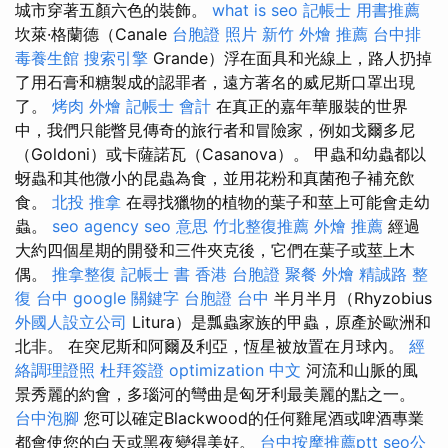
城市穿著五顏六色的裝飾。
what is seo
記帳士 用書推薦
坎萊·格蘭德（Canale
台胞證 照片
新竹 外燴 推薦
台中排
毒養生館
搜索引擎
Grande）浮在面具和光線上，路人扔掉
了用石膏和糖製成的認罪者，遠方著名的威尼斯口罩出現
了。
烤肉 外燴
記帳士 會計
在真正的嘉年華服裝的世界
中，我們只能瞥見傳奇的旅行者和冒險家，例如戈爾多尼
（Goldoni）或卡薩諾瓦（Casanova）。 甲蟲和幼蟲都以
蚜蟲和其他微小的昆蟲為食，並用花粉和真菌孢子補充飲
食。
北投 推拿
在尋找獵物的植物的葉子和莖上可能會走幼
蟲。
seo agency
seo 意思
竹北整復推薦
外燴 推薦
經過
大約四個星期的開發和三件夾克後，它們在葉子或莖上木
偶。
推拿整復
記帳士 書
香港 台胞證
聚餐 外燴
精誠路 整
復 台中
google 關鍵字
台胞證 台中
半月半月（Rhyzobius
外國人設立公司
Litura）是瓢蟲家族的甲蟲，原產於歐洲和
北非。 在突尼斯和阿爾及利亞，恆星被放置在月球內。
經
絡調理證照
杜拜簽證
optimization 中文
河流和山脈的風
景秀麗的約會，多瑙河的彎曲是匈牙利最美麗的點之一。
台中泡腳
您可以確定Blackwood的任何雞尾酒或啤酒專業
都會使您的白天或黑夜變得美好。
台中按摩推薦ptt
seo公