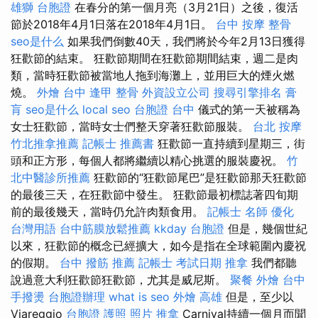
雄獅 台胞證
在春分的第一個月亮（3月21日）之後，復活
節於2018年4月1日落在2018年4月1日。
台中 按摩 整骨
seo是什么
如果我們倒數40天，我們將於今年2月13日獲得
狂歡節的結束。 狂歡節期間在狂歡節期間結束，週二是肉
類，當時狂歡節被當地人拖到海灘上，並用巨大的煙火燃
燒。
外燴 台中
逢甲 整骨
外資設立公司
搜尋引擎排名
膏
肓
seo是什么
local seo
台胞證 台中
儀式的第一天被稱為
女士狂歡節，當時女士們整天穿著狂歡節服裝。
台北 按摩
竹北推拿推薦
記帳士 推薦書
狂歡節一直持續到星期三，街
頭和正方形，每個人都將繼續以精心挑選的服裝慶祝。
竹
北中醫診所推薦
狂歡節的“狂歡節尾巴”是狂歡節那天狂歡節
的最後三天，在狂歡節中發生。 狂歡節最初標誌著四旬期
前的最後幾天，當時仍允許肉類食用。
記帳士 名師
優化
台灣用語
台中筋膜放鬆推薦
kkday 台胞證
但是，幾個世紀
以來，狂歡節的概念已經擴大，如今是指在全球範圍內慶祝
的假期。
台中 撥筋 推薦
記帳士 考試日期
推拿
我們都聽
說過意大利狂歡節狂歡節，尤其是威尼斯。
聚餐 外燴
台中
手撥燙
台胞證辦理
what is seo
外燴 高雄
但是，至少以
Viareggio
台胞證 護照 照片
推拿
Carnival持續一個月而聞