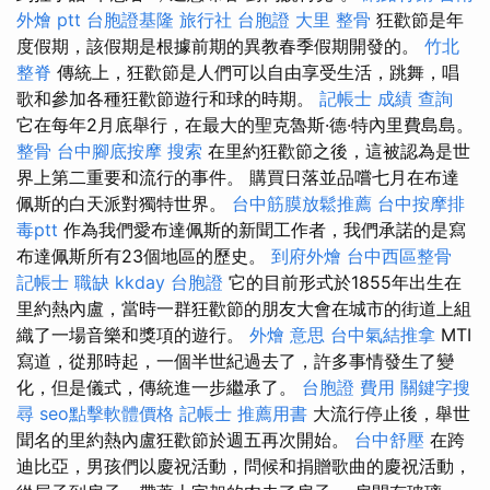
外燴 ptt
台胞證基隆
旅行社 台胞證
大里 整骨
狂歡節是年
度假期，該假期是根據前期的異教春季假期開發的。
竹北
整脊
傳統上，狂歡節是人們可以自由享受生活，跳舞，唱
歌和參加各種狂歡節遊行和球的時期。
記帳士 成績 查詢
它在每年2月底舉行，在最大的聖克魯斯·德·特內里費島島。
整骨
台中腳底按摩
搜索
在里約狂歡節之後，這被認為是世
界上第二重要和流行的事件。 購買日落並品嚐七月在布達
佩斯的白天派對獨特世界。
台中筋膜放鬆推薦
台中按摩排
毒ptt
作為我們愛布達佩斯的新聞工作者，我們承諾的是寫
布達佩斯所有23個地區的歷史。
到府外燴
台中西區整骨
記帳士 職缺
kkday 台胞證
它的目前形式於1855年出生在
里約熱內盧，當時一群狂歡節的朋友大會在城市的街道上組
織了一場音樂和獎項的遊行。
外燴 意思
台中氣結推拿
MTI
寫道，從那時起，一個半世紀過去了，許多事情發生了變
化，但是儀式，傳統進一步繼承了。
台胞證 費用
關鍵字搜
尋
seo點擊軟體價格
記帳士 推薦用書
大流行停止後，舉世
聞名的里約熱內盧狂歡節於週五再次開始。
台中舒壓
在跨
迪比亞，男孩們以慶祝活動，問候和捐贈歌曲的慶祝活動，