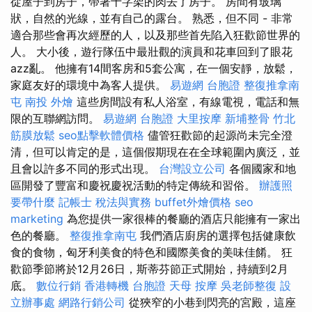
從屋子到房子，帶著十字架的肉去了房子。 房間有玻璃
狀，自然的光線，並有自己的露台。 熟悉，但不同 - 非常
適合那些會再次經歷的人，以及那些首先陷入狂歡節世界的
人。 大小後，遊行隊伍中最壯觀的演員和花車回到了眼花
azz亂。 他擁有14間客房和5套公寓，在一個安靜，放鬆，
家庭友好的環境中為客人提供。
易遊網 台胞證
整復推拿南
屯
南投 外燴
這些房間設有私人浴室，有線電視，電話和無
限的互聯網訪問。
易遊網 台胞證
大里按摩
新埔整骨
竹北
筋膜放鬆
seo點擊軟體價格
儘管狂歡節的起源尚未完全澄
清，但可以肯定的是，這個假期現在在全球範圍內廣泛，並
且會以許多不同的形式出現。
台灣設立公司
各個國家和地
區開發了豐富和慶祝慶祝活動的特定傳統和習俗。
辦護照
要帶什麼
記帳士 稅法與實務
buffet外燴價格
seo
marketing
為您提供一家很棒的餐廳的酒店只能擁有一家出
色的餐廳。
整復推拿南屯
我們酒店廚房的選擇包括健康飲
食的食物，匈牙利美食的特色和國際美食的美味佳餚。 狂
歡節季節將於12月26日，斯蒂芬節正式開始，持續到2月
底。
數位行銷
香港轉機 台胞證
天母 按摩
吳老師整復
設
立辦事處
網路行銷公司
從狹窄的小巷到閃亮的宮殿，這座