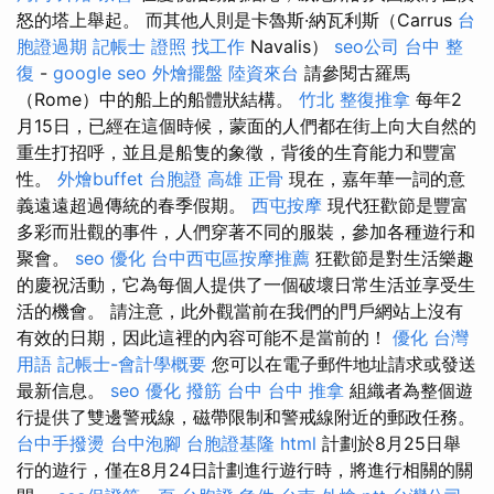
怒的塔上舉起。 而其他人則是卡魯斯·納瓦利斯（Carrus
台
胞證過期
記帳士 證照 找工作
Navalis）
seo公司
台中 整
復
-
google seo
外燴擺盤
陸資來台
請參閱古羅馬
（Rome）中的船上的船體狀結構。
竹北 整復推拿
每年2
月15日，已經在這個時候，蒙面的人們都在街上向大自然的
重生打招呼，並且是船隻的象徵，背後的生育能力和豐富
性。
外燴buffet
台胞證 高雄
正骨
現在，嘉年華一詞的意
義遠遠超過傳統的春季假期。
西屯按摩
現代狂歡節是豐富
多彩而壯觀的事件，人們穿著不同的服裝，參加各種遊行和
聚會。
seo 優化
台中西屯區按摩推薦
狂歡節是對生活樂趣
的慶祝活動，它為每個人提供了一個破壞日常生活並享受生
活的機會。 請注意，此外觀當前在我們的門戶網站上沒有
有效的日期，因此這裡的內容可能不是當前的！
優化 台灣
用語
記帳士-會計學概要
您可以在電子郵件地址請求或發送
最新信息。
seo 優化
撥筋 台中
台中 推拿
組織者為整個遊
行提供了雙邊警戒線，磁帶限制和警戒線附近的郵政任務。
台中手撥燙
台中泡腳
台胞證基隆
html
計劃於8月25日舉
行的遊行，僅在8月24日計劃進行遊行時，將進行相關的關