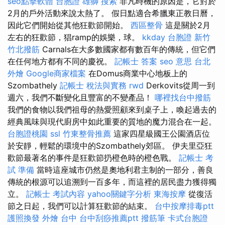
seo點擊軟體
台胞證 雄獅
搜索
非凡時機的原因是，它對於
2月的戶外活動來說太熱了。 假日點適合希臘東正教日曆，
因此它們開始從其他狂歡節開始。
西區整骨
這是關於2月
左右的狂歡節，猖ramp的娛樂，球。
kkday 台胞證
新竹
竹北撥筋
Carnals在大多數國家都有數百年的傳統，但它們
在任何地方都有不同的慶祝。
記帳士 答案
seo 意思
台北
外燴
Google商家檔案
在Domus商業中心地板上的
Szombathely
記帳士 稅法與實務
rwd
Derkovits從周一到
週六，我們不斷變化且豐富的不變產品！
哪裡找台中撥筋
我們的食物以我們祖母的熱愛照顧來到桌子上，喚起過去的
經典風味與現代廚房中如此重要的質地的魔力混合在一起。
台胞證桃園
ssl
竹東整骨推薦
這家四星級國王公園酒店位
於安靜，輕鬆的環境中的Szombathely郊區。 伊夫里亞狂
歡節最著名的事件是狂歡節扔橙色時的橙色戰。
記帳士 考
試 準備
當時這座城市仍然是奧地利君主制的一部分，善良
傳統的根源可以追溯到一百多年，而這裡的居民盡力獲得獨
立。
記帳士 考試內容
yahoo關鍵字分析
東海按摩
從復活
節之日起，我們可以計算狂歡節的結束。
台中按摩排毒ptt
護照換發
外燴 台中
台中刮痧推薦ptt
撥筋筆
卡式台胞證