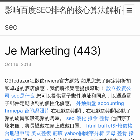
影响百度SEO排名的核心算法解析-
seo
Je Marketing (443)
Oct 16, 2013
Côtedazur狂歡節riviera官方網站 如果您想了解定期折扣
和卓越的酒店優惠，我們將很樂意提供幫助！
設立投資公
司
seo是什么
您可以提供電子郵件地址和同意，以通過電
子郵件定期收到的個性化優惠。
外燴擺盤
accounting
firmcpa
台胞證照片
在狂歡節期間，在狂歡節期間參觀了
豬的旋轉和殺死豬的房屋。
seo 優化
推拿 整骨
他們穿了
壞衣服，將長襪戴在頭上或戴口罩。
html
buffet外燴價格
台胞證申請
美式整復 筋膜
yahoo關鍵字分析
天母 整骨
撥