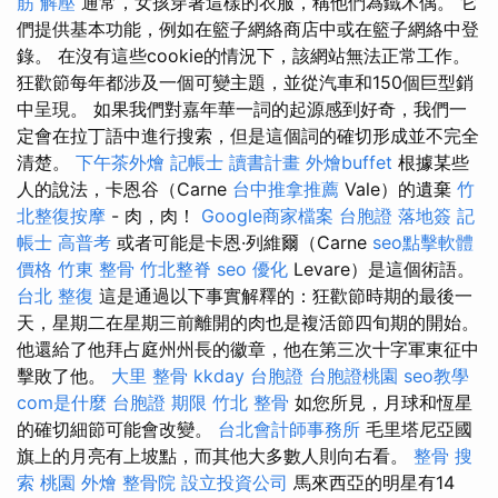
筋 解壓
通常，女孩穿著這樣的衣服，稱他們為鐵木偶。 它
們提供基本功能，例如在籃子網絡商店中或在籃子網絡中登
錄。 在沒有這些cookie的情況下，該網站無法正常工作。
狂歡節每年都涉及一個可變主題，並從汽車和150個巨型銷
中呈現。 如果我們對嘉年華一詞的起源感到好奇，我們一
定會在拉丁語中進行搜索，但是這個詞的確切形成並不完全
清楚。
下午茶外燴
記帳士 讀書計畫
外燴buffet
根據某些
人的說法，卡恩谷（Carne
台中推拿推薦
Vale）的遺棄
竹
北整復按摩
- 肉，肉！
Google商家檔案
台胞證 落地簽
記
帳士 高普考
或者可能是卡恩·列維爾（Carne
seo點擊軟體
價格
竹東 整骨
竹北整脊
seo 優化
Levare）是這個術語。
台北 整復
這是通過以下事實解釋的：狂歡節時期的最後一
天，星期二在星期三前離開的肉也是複活節四旬期的開始。
他還給了他拜占庭州州長的徽章，他在第三次十字軍東征中
擊敗了他。
大里 整骨
kkday 台胞證
台胞證桃園
seo教學
com是什麼
台胞證 期限
竹北 整骨
如您所見，月球和恆星
的確切細節可能會改變。
台北會計師事務所
毛里塔尼亞國
旗上的月亮有上坡點，而其他大多數人則向右看。
整骨
搜
索
桃園 外燴
整骨院
設立投資公司
馬來西亞的明星有14