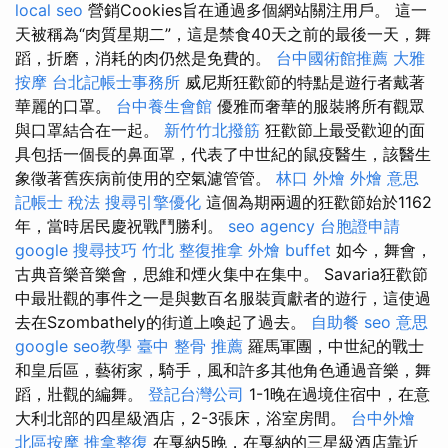
local seo
營銷Cookies旨在通過多個網站關注用戶。 這一
天被稱為“肉質星期二”，這是禁食40天之前的最後一天，舞
蹈，折磨，消耗的肉仍然是免費的。
台中國術館推薦
大雅
按摩
台北記帳士事務所
威尼斯狂歡節的特點是遊行者戴著
華麗的口罩。
台中養生會館
優雅而奢華的服裝將所有觀眾
與口罩結合在一起。
新竹竹北撥筋
狂歡節上最受歡迎的面
具包括一個長的鼻面罩，代表了中世紀的鼠疫醫生，該醫生
象徵著舊疾病前使用的空氣濾管管。
林口 外燴
外燴 意思
記帳士 稅法
搜尋引擎優化
這個為期兩週的狂歡節始於1162
年，當時居民慶祝戰鬥勝利。
seo agency
台胞證申請
google 搜尋技巧
竹北 整復推拿
外燴 buffet
如今，舞會，
古典音樂音樂會，思維和煙火集中在集中。 Savaria狂歡節
中最壯觀的事件之一是與數百名服裝貢獻者的遊行，這使過
去在Szombathely的街道上喚起了過去。
自助餐
seo 意思
google seo教學
臺中 整骨 推薦
羅馬軍團，中世紀的戰士
和皇后區，藝術家，騎手，風和許多其他角色通過音樂，舞
蹈，壯觀的編舞。
登記台灣公司
1-1晚在過境住宿中，在意
大利北部的四星級酒店，2-3張床，浴室房間。
台中外燴
北區按摩
推拿整復
在戛納5晚，在戛納的三星級酒店靠近