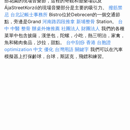
部花園的現場音樂節，這裡的奇觀和遊樂場以及
ÁjaStreetKorzó的現場音樂部分是主要的吸引力。
撥筋禁
忌
台北記帳士事務所
Bistro位於Debrecen的一個交通節
點，旁邊是Grand
河南路四段推拿
新埔整骨
Station。
台
中 中醫 整骨
辦桌外燴推薦
社團法人 財團法人
我們的各種
菜單中包含披薩，漢堡包，陀螺，小吃，熱三明治，家禽，
魚和豬肉食品，沙拉，甜點。
台中刮痧
香港 台胞證
optimization 中文
優化 台灣用語
關鍵字
我們可以在汽車
模擬器上打保齡球，台球，斯諾克，飛鏢和練習。