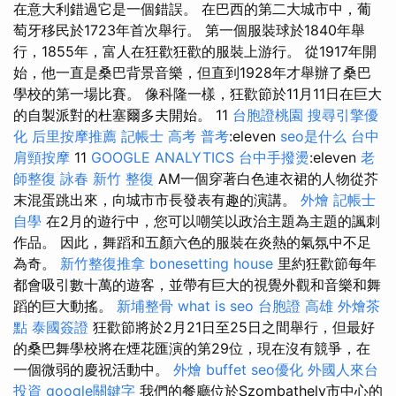
在意大利錯過它是一個錯誤。 在巴西的第二大城市中，葡
萄牙移民於1723年首次舉行。 第一個服裝球於1840年舉
行，1855年，富人在狂歡狂歡的服裝上游行。 從1917年開
始，他一直是桑巴背景音樂，但直到1928年才舉辦了桑巴
學校的第一場比賽。 像科隆一樣，狂歡節於11月11日在巨大
的自製派對的杜塞爾多夫開始。 11
台胞證桃園
搜尋引擎優
化
后里按摩推薦
記帳士 高考 普考
:eleven
seo是什么
台中
肩頸按摩
11
GOOGLE ANALYTICS
台中手撥燙
:eleven
老
師整復 詠春
新竹 整復
AM一個穿著白色連衣裙的人物從芥
末混蛋跳出來，向城市市長發表有趣的演講。
外燴
記帳士
自學
在2月的遊行中，您可以嘲笑以政治主題為主題的諷刺
作品。 因此，舞蹈和五顏六色的服裝在炎熱的氣氛中不足
為奇。
新竹整復推拿
bonesetting house
里約狂歡節每年
都會吸引數十萬的遊客，並帶有巨大的視覺外觀和音樂和舞
蹈的巨大動搖。
新埔整骨
what is seo
台胞證 高雄
外燴茶
點
泰國簽證
狂歡節將於2月21日至25日之間舉行，但最好
的桑巴舞學校將在煙花匯演的第29位，現在沒有競爭，在
一個微弱的慶祝活動中。
外燴 buffet
seo優化
外國人來台
投資
google關鍵字
我們的餐廳位於Szombathely市中心的