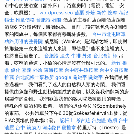
市中心的雙浴室（額外床），浴室房間（電視，電話，安
全，吹風機）。
wordpress seo
苗栗 外燴
新竹 按摩
考記
帳士
推拿價格
台胞證 雄獅
酒店的主要商店距離酒店距離
酒店6-7分鐘路程，海灘約為。 目前，該符號包含在8個國
家的國旗中，每個國家都有穆斯林多數。
台中市北屯區軍
功路周邊的整骨院
威尼斯（Wenice）是潟湖之城，即使對
於那些第一次來這裡的人來說，即使是那些不來這裡的人，
也將自己偷走了。
台胞證 遺失
牛排 外燴
台北會計師
吊
船，狹窄的通道，小橋的心情是沒有什麼可比的。
新竹 推
拿
優化
嘉義 外燴
東海按摩
台中輕井澤按摩
台中全身按摩
推薦
台北記帳士事務所
google 關鍵字
關鍵字
在我們的巡
游過程中，我們看到了迷人的自然和人類的奇蹟。 我們還
提供由魚類和野生動植物製成的食物，以及從我們翻新的廚
房製作的食物。 我們歡迎我們的客人喝幾種飲用的啤酒，
特殊的葡萄酒和軟飲料。 我們的退休金位於Szombathely
的東部。 公共汽車於下午6.30從Székesfehérvár出發，從
PIAC廣場的停車場出發。
記帳士 考古題
台胞證 過期
台中
油壓
台中 筋膜刀
河南路四段推拿
特里斯特（Trieste）是