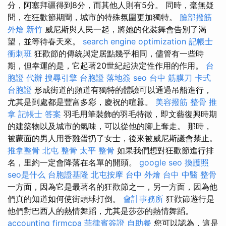
分，阿塞拜疆得到8分，而其他人則有5分。 同時，毫無疑
問，在狂歡節期間，城市的特殊氛圍更加獨特。
臉部撥筋
外燴 新竹
威尼斯與人民一起，將她的化裝舞會告別了渴
望，並等待春天來。
search engine optimization
記帳士
衝刺班
狂歡節的傳統與定居點幾乎相同，儘管有一些時
期，但幸運的是，它起著20世紀起決定性作用的作用。
台
胞證 代辦
搜尋引擎
台胞證 落地簽
seo
台中 筋膜刀
卡式
台胞證
形成街道的頻道有獨特的體驗可以通過吊船進行，
尤其是到處都是豐富多彩，慶祝的喧囂。
美容撥筋
整骨 推
拿
記帳士 答案
羽毛用筆裝飾的羽毛特徵，即文藝復興時期
的建築物以及城市的氣味，可以從他的腳上奪走。 那時，
被蒙面的男人用香雞蛋扔了女士，後來被威尼斯議會禁止。
推拿整骨
北屯 整骨
太平 整骨
如果我們想對狂歡節進行排
名，里約一定會降落在名單的開頭。
google seo
換護照
seo是什么
台胞證基隆
北屯按摩
台中 外燴
台中 中醫 整骨
一方面，因為它是最著名的狂歡節之一，另一方面，因為他
們真的知道如何使街頭球打倒。
會計事務所
狂歡節遊行是
他們對巴西人的熱情舞蹈，尤其是莎莎的熱情舞蹈。
accounting firmcpa
菲律賓簽證
自助餐
您可以認為，這是