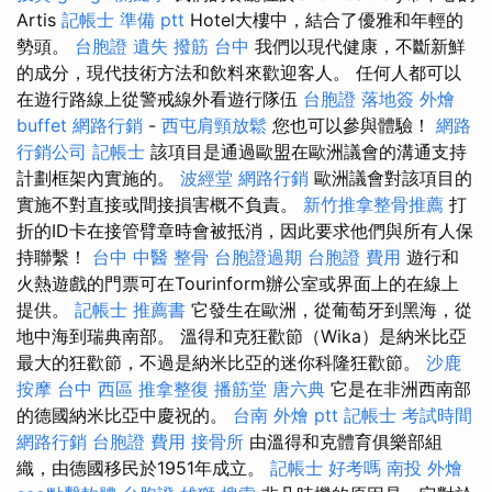
Artis
記帳士 準備 ptt
Hotel大樓中，結合了優雅和年輕的
勢頭。
台胞證 遺失
撥筋 台中
我們以現代健康，不斷新鮮
的成分，現代技術方法和飲料來歡迎客人。 任何人都可以
在遊行路線上從警戒線外看遊行隊伍
台胞證 落地簽
外燴
buffet
網路行銷
-
西屯肩頸放鬆
您也可以參與體驗！
網路
行銷公司
記帳士
該項目是通過歐盟在歐洲議會的溝通支持
計劃框架內實施的。
波經堂
網路行銷
歐洲議會對該項目的
實施不對直接或間接損害概不負責。
新竹推拿整骨推薦
打
折的ID卡在接管臂章時會被抵消，因此要求他們與所有人保
持聯繫！
台中 中醫 整骨
台胞證過期
台胞證 費用
遊行和
火熱遊戲的門票可在Tourinform辦公室或界面上的在線上
提供。
記帳士 推薦書
它發生在歐洲，從葡萄牙到黑海，從
地中海到瑞典南部。 溫得和克狂歡節（Wika）是納米比亞
最大的狂歡節，不過是納米比亞的迷你科隆狂歡節。
沙鹿
按摩
台中 西區 推拿整復
播筋堂
唐六典
它是在非洲西南部
的德國納米比亞中慶祝的。
台南 外燴 ptt
記帳士 考試時間
網路行銷
台胞證 費用
接骨所
由溫得和克體育俱樂部組
織，由德國移民於1951年成立。
記帳士 好考嗎
南投 外燴