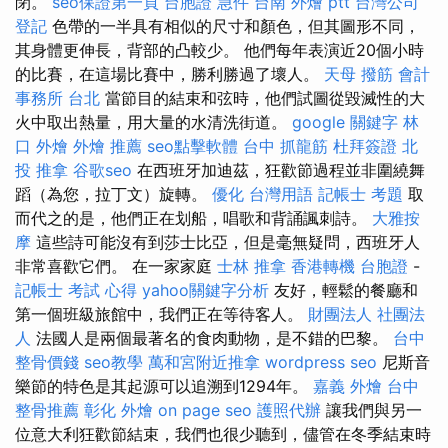
閉。
seo保證第一頁
台胞證 急件
台南 外燴 ptt
台灣公司
登記
色帶的一半具有相似的尺寸和顏色，但其圖形不同，
其身體更伸長，背部的凸較少。 他們每年表演近20個小時
的比賽，在這場比賽中，勝利勝過了壞人。
天母 撥筋
會計
事務所 台北
當節目的結束和弦時，他們試圖從毀滅性的大
火中取出熱量，用大量的水清洗街道。
google 關鍵字
林
口 外燴
外燴 推薦
seo點擊軟體
台中 抓龍筋
杜拜簽證
北
投 推拿
谷歌seo
在西班牙加迪茲，狂歡節過程並非圍繞舞
蹈（為您，拉丁文）旋轉。
優化 台灣用語
記帳士 考題
取
而代之的是，他們正在划船，唱歌和背誦諷刺詩。
大雅按
摩
這些詩可能沒有到莎士比亞，但是毫無疑問，西班牙人
非常喜歡它們。 在一家家庭
士林 推拿
香港轉機 台胞證
-
記帳士 考試 心得
yahoo關鍵字分析
友好，輕鬆的餐廳和
第一個班級旅館中，我們正在等待客人。
財團法人 社團法
人
法國人是兩個最著名的食肉動物，是不錯的巴黎。
台中
整骨價錢
seo教學
萬和宮附近推拿
wordpress seo
尼斯音
樂節的特色是其起源可以追溯到1294年。
嘉義 外燴
台中
整骨推薦
彰化 外燴
on page seo
護照代辦
讓我們與另一
位意大利狂歡節結束，我們也很少聽到，儘管在冬季結束時