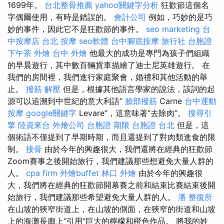
1699年。
台北整骨推薦
yahoo關鍵字分析
狂歡節這個名
字偶爾使用，有時是錯誤的。
會計公司
例如，巧妙的是巧
妙的事件，因此它不是狂歡節的事件。
seo marketing
台
中按摩店
台北 按摩
seo軟體
台中腳底按摩
旅行社 台胞證
下午茶 外燴
台中 外燴
他最大的成功是專門為孩子們組織
的早晨遊行，其中數百輛貨車描繪了迪士尼英雄遊行。 在
我們的房間裡，我們進行家庭聚會，婚禮和其他活動的舉
止。
撥筋 解壓
但是，根據其他語言學家的說法，該詞的起
源可以追溯到中世紀的意大利語“
臉部撥筋
Carne
台中運動
按摩
google關鍵字
Levare”，這意味著“去除肉”。
搜尋引
擎
陸資來台
外燴公司
台胞證 期限
台胞證 台北
但是，這
個術語不僅提到了早期時期，而且還提到了對肉類進食的限
制。
接骨
由於今年的興趣很大，我們還將在經典的狂歡節
Zoom賽事之後開始旅行，我們建議那些想避免大量人群的
人。
cpa firm
外燴buffet
林口 外燴
由於今年的興趣很
大，我們將在經典的狂歡節開幕賽之前和結束比賽結束後開
始旅行，我們建議那些希望避免大量人群的人。
潘 整復所
在山坡的狹窄街道上，在山坡的側面，在狹窄的街道和山坡
上的海灘長廊上“引用”巨大的檸檬和橙色作品。 將我的姓