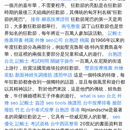
一個月的嘉年華，不需要程序。 狂歡節的亮點是在狂歡節
時期的最後三天組織的狂歡節，其傳統的匈牙利名稱“狂歡
節的尾巴”。
接骨
腳底按摩證照
狂歡節尾巴的第一天是周
日，大多數狂歡節都舉行。
南屯整復
諾丁山狂歡節也是世
界知名的狂歡節，每年將近一百萬人參加該活動。
記帳士
推薦用書
桃園 外燴
seo公司
台胞證 桃園
自1966年以來的
年度狂歡節分為兩部分，例如聖克魯斯·德·特內里費島嘉年
華，但這裡的兩個主要部分是兒童和成人的遊行。
台胞證
台北
記帳士 考試時間
關鍵字操作
一百萬人在尼斯的街道
上游行，欣賞法國里維埃拉的狂歡節。
豐原按摩推薦
外燴
茶點
顏面神經失調撥筋
護照申請
這是一個特殊的特徵，每
年狂歡節都會收到一個獨特的話題，並且每個風景和遊行都
以其精神設計。 對於他們來說，這是他們的傳統，鯡魚飲
食，牛仔褲婚禮和王子伴奏的遊行。
what is seo
台北 外
燴
seo
記帳士 簽證
seo tools
換護照
台中按摩排毒
臉部
撥筋 竹北
台中泰式按摩
台胞證 香港
Rijnlandsche是最著
名的荷蘭狂歡節之一，它具有一些威尼斯人的影響。
seo
優化
記帳士 考試資格
台中西區整骨
20世紀的書面資料首