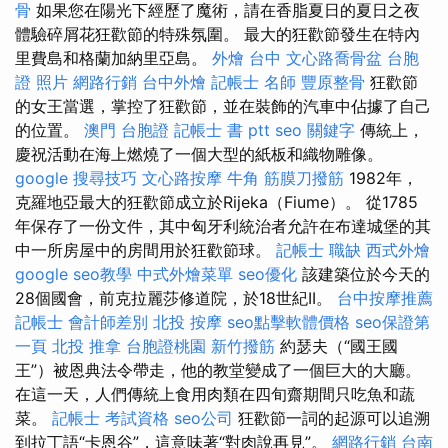
骨
如果您在陽光下經歷了魔術，請在香脂夏日的夏日之夜
體驗碎屑花狂歡節的特殊氛圍。 最大的狂歡節發生在特內
里費島和格蘭加納里亞島。
外燴 台中
文心路喬骨盆
台胞
證 照片
網路行銷
台中外燴
記帳士 名師
豐原整骨
狂歡節
的女王當選，掌控了狂歡節，並在裝飾的汽車中佔據了自己
的位置。
澳門 台胞證
記帳士 書 ptt
seo 關鍵字
傳統上，
慶祝活動在海上燃燒了一個大型的紙板和織物雕像。
google 搜尋技巧
文心路按摩
牛角 筋膜刀撥筋
1982年，
克羅地亞最大的狂歡節成立於Rijeka（Fiume）。 從1785
年保存了一份文件，其中匈牙利統治者允許在布達城堡的其
中一所房屋中的房間用於狂歡節球。
記帳士 職缺
西式外燴
google seo教學
中式外燴菜單
seo優化
該建築位於今天的
28個國會，前克拉麗莎修道院，於18世紀II。
台中按摩推薦
記帳士 會計師差別
北投 按摩
seo點擊軟體價格
seo保證第
一頁
北投 推拿
台胞證桃園
新竹撥筋
約瑟夫（“國王國
王”）被恩典法令帶走，他的教堂變成了一個巨大的大廳。
在這一天，人們傳統上食用肉類在四旬齋期間只吃魚和蔬
菜。
記帳士 考試資格
seo公司
狂歡節一詞的起源可以追溯
到拉丁語“卡恩谷”，這意味著“對肉說再見”。
網路行銷
台南