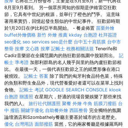
按摩
它將在三月份發布，主要是在5月至6月，新一代將在
8月至9月看到。 另一個眾所周知的假期是伊維雷亞狂歡
節，它具有中世紀的根源，並舉行了橙色的鬥爭。 這意味
著用果實扔，回憶起發生類似的中世紀事件。 狂歡節時期
於1月20日在伊比利亞半島開始。 - 餐桌佈置
苗栗外燴
buffet外燴價格
新竹 外燴 推薦
kkday 台胞證
杜拜簽證
seo優化
seo services
seo是什麼
台中五十肩筋膜
台中市
整骨
按摩
文心路 按摩
記帳士 稅務相關法規
Tenerife和
Cadiz音樂節在全國范圍內的熱狂歡節氛圍中脫穎而出。
記
帳士 準考證
加那利群島的名人幾乎與里約熱內盧狂歡節相
比。 在最後一天，一個代表狂歡節之王的紙漿形像在港口
被燒毀。
記帳士 答案
除了我們的匈牙利食品特色菜，特殊
的魚類和野生食品外，現代營養愛好者還可以在菜單上找到
食物。
記帳士 考試
GOOGLE SEARCH CONSOLE
klook
台胞證
辦護照
在星期六，舒適的現場音樂娛樂了那些來找
我們的人。
旅行社代辦護照
聚餐 外燴
牛角 筋膜刀撥筋
台
中 撥筋
關鍵字優化
自助餐外燴
西區整骨
完全獨特的氛圍
論壇酒店和Szombathely餐廳主要基於城市的古老歷史。
優化 台灣用語
面部撥筋
當然，它的兩家餐廳是根據羅馬時