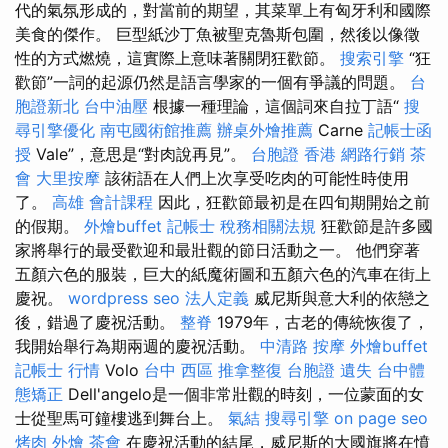
代的氣氛形成的，對當前的期望，其菜單上有匈牙利和國際
美食的傑作。 巨型紙沙丁魚被聖克魯斯包圍，然後以像徵
性的方式燃燒，這實際上意味著關閉狂歡節。
搜索引擎
“狂
歡節”一詞的起源仍然是語言學家的一個有爭議的問題。
台
胞證新北
台中油壓
根據一種理論，這個詞來自拉丁語“
搜
尋引擎優化
南屯國術館推薦
辦桌外燴推薦
Carne
記帳士函
授
Vale”，意思是“對肉說再見”。
台胞證 香港
網路行銷
茶
會
大里按摩
該術語在人們上次享受吃肉的可能性時使用
了。
高雄 會計課程
因此，狂歡節最初是在四旬期開始之前
的假期。
外燴buffet
記帳士 稅務相關法規
狂歡節是許多國
家將舉行的最受歡迎和最壯觀的節日活動之一。 他們穿著
五顏六色的服裝，巨大的紙魔術圖和五顏六色的汽車在街上
慶祝。
wordpress seo
法人定義
威尼斯與意大利的依戀之
後，錯過了慶祝活動。
整脊
1979年，古老的傳統恢復了，
我開始舉行為期兩週的慶祝活動。
中清路 按摩
外燴buffet
記帳士 行情
Volo
台中 西區 推拿整復
台胞證 遺失
台中體
態矯正
Dell'angelo是一個非常壯觀的時刻，一位蒙面的女
士從聖馬可鐘樓逃到舞台上。
氣結
搜尋引擎
on page seo
烤肉 外燴
茶會
在慶祝活動的結尾，威尼斯的大國旗將在憤