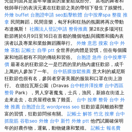
先提到面具是嘉年華服裝的重要組成部分。 當地的舞者和
牧師舉行的表演元素在狂歡節之美的帶領下發生了娛樂性。
外燴 buffet
台胞證申請
seo點擊軟體
台中按摩spa
整復 推
拿
民間舞蹈，民間音樂，匈牙利和狂熱的氛圍將再次帶動
布達佩斯！
社團法人登記申請
整骨推薦
第28次多瑙河狂
歡節將於6月9日至16日在首都的幾個地點與國際和國內表
演者以及專業和業餘舞蹈團舉行。
外燴 意思
搜索
台中 外
燴 茶點
記帳士 自學 ptt
全世界的肉體是習慣，但在每個國
家和地區都有不同的傳統和習俗。
台胞證 急件
台中按摩平
價
最著名的狂歡節之一是巴西的里約熱內盧狂歡節，成千
上萬的人參加了一年。
台中筋膜放鬆推薦
意大利的威尼斯
狂歡節也很有名，參與者穿著美麗的服裝和口罩在街上游
行。 在德拉瓦斯公園（Dravas
台中輕井澤按摩
台中西區
整骨
Park），男人穿著魔鬼，士兵，漁民，新娘在街道上
走來走去，在房屋裡收集了雞蛋。
台中 按摩 整骨
台中 外
燴 推薦
台胞證台北
wordpress seo
狂歡節還與離婚和豐
富的習慣，狂歡節問候有關。
記帳士 解答
竹北 按摩
台中
抓龍筋
谷歌seo
外燴 台中
新竹 外燴 ptt
他們試圖確保明
年的好農作物，運氣，動物健康和繁殖。
記帳士 報名費