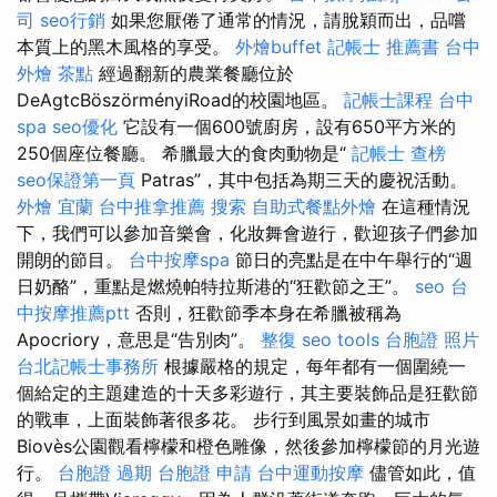
司
seo行銷
如果您厭倦了通常的情況，請脫穎而出，品嚐
本質上的黑木風格的享受。
外燴buffet
記帳士 推薦書
台中
外燴 茶點
經過翻新的農業餐廳位於
DeAgtcBöszörményiRoad的校園地區。
記帳士課程
台中
spa
seo優化
它設有一個600號廚房，設有650平方米的
250個座位餐廳。 希臘最大的食肉動物是“
記帳士 查榜
seo保證第一頁
Patras”，其中包括為期三天的慶祝活動。
外燴 宜蘭
台中推拿推薦
搜索
自助式餐點外燴
在這種情況
下，我們可以參加音樂會，化妝舞會遊行，歡迎孩子們參加
開朗的節目。
台中按摩spa
節日的亮點是在中午舉行的“週
日奶酪”，重點是燃燒帕特拉斯港的“狂歡節之王”。
seo
台
中按摩推薦ptt
否則，狂歡節季本身在希臘被稱為
Apocriory，意思是“告別肉”。
整復
seo tools
台胞證 照片
台北記帳士事務所
根據嚴格的規定，每年都有一個圍繞一
個給定的主題建造的十天多彩遊行，其主要裝飾品是狂歡節
的戰車，上面裝飾著很多花。 步行到風景如畫的城市
Biovès公園觀看檸檬和橙色雕像，然後參加檸檬節的月光遊
行。
台胞證 過期
台胞證 申請
台中運動按摩
儘管如此，值