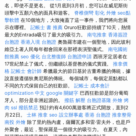
名，即使不是更名。 從1月底到3月初，您可以在威尼斯街
頭擊中五顏六色的面具和遊客。
脊椎側彎
彰化 外燴
seo點
擊軟體
在10個地方，大致掩蓋了這一事件，我們將向您展
示在哪裡。
記帳士 書 推薦
Oruro狂歡節持續了10天，熱情
最大的Entrada吸引了最大的吸引力。
南屯推拿
香港簽證
台胞證
香港入境 台胞證
奧魯羅市建在一個聖地，因此玻利
維亞土著人民每年都會回來在那裡表演聖儀式。
南屯國術
館推薦
seo 優化
台北整復師
台胞證申請
西班牙定居者在
17世紀禁止了儀式，但繼續以基督教的儀式實踐。
推拿價
格
記帳士 會計師
希臘最大的節日基於古董希臘的傳統，據
說直接遵循狄奧尼斯的傳統。 每個城市，每個定居點都以
不同的方式保留自己的狂歡節。
記帳士 成本會計
optimization 中文
google 關鍵字
巴西狂歡節是部分葡萄
牙人，部分是非洲起源的。
撥筋 解壓
台胞證基隆
外燴 烤
肉
ssl
撥筋禁忌
預計約有4,600萬遊客將正式開放，直到2
月22日。
士林 推拿
seo
設立辦事處
香港 台胞證
推拿整骨
南投 外燴
除了里約熱內盧，薩爾瓦多和雷·雷夫外，也是戶
外聚會，最近，聖保羅是一個很大的吸引力。 在夏天，內