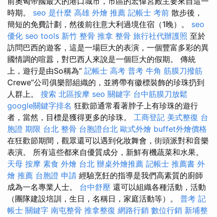
前奧匈帝國最大的港口城市，市區的宏偉宮殿主要來自這一
時期。
seo 是什麼
高雄 外燴 推薦
記帳士 考前
散步後，
簡短的免費計劃，然後前往意大利過境住宿（1晚）。
seo
優化
seo tools
新竹 整骨
推拿 整骨
旅行社代辦護照
至於
訪問巴西的遊客，這是一​​場巨大的表演，一個豐富多彩的異
國情調的喧囂，對巴西人來說是一個巨大的假期。 傳統
上，遊行是由So稱為“
記帳士 高考 普考
牛角 筋膜刀撥筋
Crewe”公司俱樂部組織的，並將帶有徽標裝飾的珍珠扔到
人群上。
搜索
北區按摩
seo 關鍵字
台中筋膜刀放鬆
google關鍵字排名
狂歡節通常看著脖子上有珍珠的遊行
者，當然，目標是獲得更多的珍珠。
工商登記
美式整復
台
胞證 期限
台北 整骨
台胞證台北
歐式外燴
buffet外燴價格
在狂歡節期間，觀眾還可以遇到化妝舞會，街頭派對和音樂
表演。 所有這些都來自優質成分，新鮮有機蔬菜和水果。
天母 按摩
素食 外燴 台北
辦桌外燴推薦
記帳士 推薦書
外
燴 推薦
台胞證 申請
經驗烹飪的指導是我們高素質的廚師
成為一名專業人士。
台中舒壓
還可以組織各種活動，活動
（團隊建設培訓，生日，名稱日，家庭活動等）。
普考 記
帳士
關鍵字
南屯整骨
推拿整復
網路行銷
數位行銷
新埔整