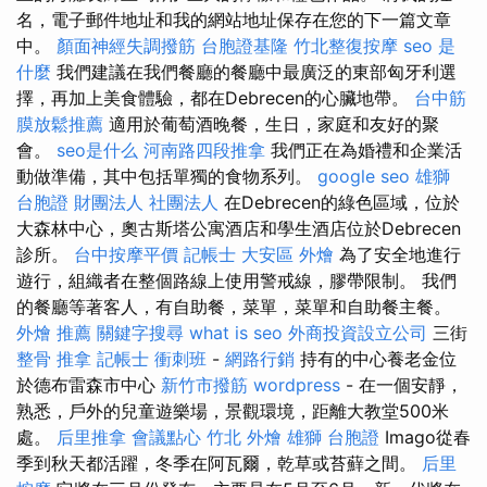
名，電子郵件地址和我的網站地址保存在您的下一篇文章
中。
顏面神經失調撥筋
台胞證基隆
竹北整復按摩
seo 是
什麼
我們建議在我們餐廳的餐廳中最廣泛的東部匈牙利選
擇，再加上美食體驗，都在Debrecen的心臟地帶。
台中筋
膜放鬆推薦
適用於葡萄酒晚餐，生日，家庭和友好的聚
會。
seo是什么
河南路四段推拿
我們正在為婚禮和企業活
動做準備，其中包括單獨的食物系列。
google seo
雄獅
台胞證
財團法人 社團法人
在Debrecen的綠色區域，位於
大森林中心，奧古斯塔公寓酒店和學生酒店位於Debrecen
診所。
台中按摩平價
記帳士
大安區 外燴
為了安全地進行
遊行，組織者在整個路線上使用警戒線，膠帶限制。 我們
的餐廳等著客人，有自助餐，菜單，菜單和自助餐主餐。
外燴 推薦
關鍵字搜尋
what is seo
外商投資設立公司
三街
整骨 推拿
記帳士 衝刺班
-
網路行銷
持有的中心養老金位
於德布雷森市中心
新竹市撥筋
wordpress
- 在一個安靜，
熟悉，戶外的兒童遊樂場，景觀環境，距離大教堂500米
處。
后里推拿
會議點心
竹北 外燴
雄獅 台胞證
Imago從春
季到秋天都活躍，冬季在阿瓦爾，乾草或苔蘚之間。
后里