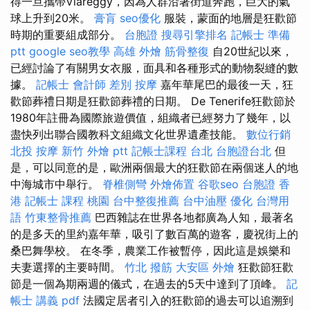
得一旦攜帶Viareggy，因為人群沿著街道奔跑，巨大的氣
球上升到20米。
膏肓
seo優化
服裝，蒙面的地層是狂歡節
時期的重要組成部分。
台胞證
搜尋引擎排名
記帳士 準備
ptt
google seo教學
高雄 外燴
筋骨整復
自20世紀以來，
已經討論了有關男女衣服，面具和各種形式的動物裂縫的數
據。
記帳士 會計師 差別
按摩
嘉年華尾巴的最後一天，狂
歡節葬禮日期是狂歡節葬禮的日期。 De Tenerife狂歡節於
1980年註冊為國際旅遊價值，組織者已經努力了幾年，以
盡快列出聯合國教科文組織文化世界遺產技能。
數位行銷
北投 按摩
新竹 外燴 ptt
記帳士課程 台北
台胞證台北
但
是，可以同意的是，歐洲兩個最大的狂歡節在兩個迷人的地
中海城市中舉行。
脊椎側彎
外燴佈置
谷歌seo
台胞證 香
港
記帳士 課程 桃園
台中整復推薦
台中油壓
優化 台灣用
語
竹東整骨推薦
巴西雜誌在世界各地都廣為人知，最著名
的是多天的里約嘉年華，吸引了數百萬的遊客，慶祝街上的
桑巴舞學校。 在冬季，農業工作被暫停，因此這是娛樂和
夫妻選擇的主要時間。
竹北 撥筋
大安區 外燴
狂歡節狂歡
節是一個為期兩週的儀式，在過去的5天中達到了頂峰。
記
帳士 講義 pdf
法國定居者引入的狂歡節的過去可以追溯到