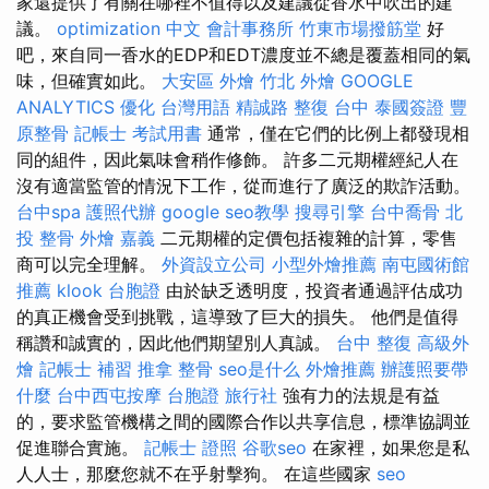
家還提供了有關在哪裡不值得以及建議從香水中吹出的建
議。
optimization 中文
會計事務所
竹東市場撥筋堂
好
吧，來自同一香水的EDP和EDT濃度並不總是覆蓋相同的氣
味，但確實如此。
大安區 外燴
竹北 外燴
GOOGLE
ANALYTICS
優化 台灣用語
精誠路 整復 台中
泰國簽證
豐
原整骨
記帳士 考試用書
通常，僅在它們的比例上都發現相
同的組件，因此氣味會稍作修飾。 許多二元期權經紀人在
沒有適當監管的情況下工作，從而進行了廣泛的欺詐活動。
台中spa
護照代辦
google seo教學
搜尋引擎
台中喬骨
北
投 整骨
外燴 嘉義
二元期權的定價包括複雜的計算，零售
商可以完全理解。
外資設立公司
小型外燴推薦
南屯國術館
推薦
klook 台胞證
由於缺乏透明度，投資者通過評估成功
的真正機會受到挑戰，這導致了巨大的損失。 他們是值得
稱讚和誠實的，因此他們期望別人真誠。
台中 整復
高級外
燴
記帳士 補習
推拿 整骨
seo是什么
外燴推薦
辦護照要帶
什麼
台中西屯按摩
台胞證 旅行社
強有力的法規是有益
的，要求監管機構之間的國際合作以共享信息，標準協調並
促進聯合實施。
記帳士 證照
谷歌seo
在家裡，如果您是私
人人士，那麼您就不在乎射擊狗。 在這些國家
seo