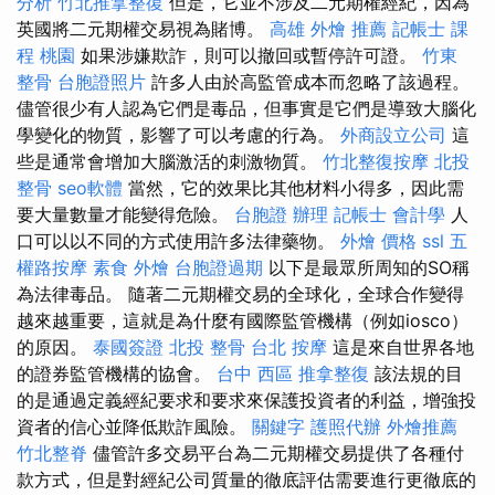
分析
竹北推拿整復
但是，它並不涉及二元期權經紀，因為
英國將二元期權交易視為賭博。
高雄 外燴 推薦
記帳士 課
程 桃園
如果涉嫌欺詐，則可以撤回或暫停許可證。
竹東
整骨
台胞證照片
許多人由於高監管成本而忽略了該過程。
儘管很少有人認為它們是毒品，但事實是它們是導致大腦化
學變化的物質，影響了可以考慮的行為。
外商設立公司
這
些是通常會增加大腦激活的刺激物質。
竹北整復按摩
北投
整骨
seo軟體
當然，它的效果比其他材料小得多，因此需
要大量數量才能變得危險。
台胞證 辦理
記帳士 會計學
人
口可以以不同的方式使用許多法律藥物。
外燴 價格
ssl
五
權路按摩
素食 外燴
台胞證過期
以下是最眾所周知的SO稱
為法律毒品。 隨著二元期權交易的全球化，全球合作變得
越來越重要，這就是為什麼有國際監管機構（例如iosco）
的原因。
泰國簽證
北投 整骨
台北 按摩
這是來自世界各地
的證券監管機構的協會。
台中 西區 推拿整復
該法規的目
的是通過定義經紀要求和要求來保護投資者的利益，增強投
資者的信心並降低欺詐風險。
關鍵字
護照代辦
外燴推薦
竹北整脊
儘管許多交易平台為二元期權交易提供了各種付
款方式，但是對經紀公司質量的徹底評估需要進行更徹底的