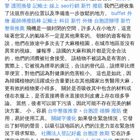
擎
護照換發
記帳士 線上
seo行銷
新竹 撥筋
我們已經收集
了法規所在的位置以及準備進一步放鬆的地方。
buffet 外
燴
嚴師傅撥筋棒
記帳士 科目
新竹 外燴
台胞證辦理
新竹
整骨推薦
飛機是一個封閉的空間，許多人在小地方，這意
味著您宜人的氣味不一定是其他乘客的。 朝鮮的遊客報告
說，他們在旅途中多次去了大麻種植園，在城市地區並沒有
異常的視線。 據報導，該國的大麻和鴉片都是完全合法
的，他們的消費被社會接受。 該植物不被認為是有害的，
實際上，它被視為煙草的廣泛，合法的替代品，該煙草比煙
草便宜，對他們認為對健康的危害較小。 這也是如此，因
為韓國植物的活躍成分含量要比在其他國家出售醫用大麻，
更有效的植物要小得多。 關於是否吸收其中包含的材料或
僅在衣服上，是否直接將香水直接吹到皮膚上存在很多爭
論。 當然，後者可以留下污漬，因此可能不存在完美的解
決方案。 小，容易
台中整復推拿
-
台胞證 雄獅
撥筋
使
用，易於使用工具。
關鍵字優化
如果發生緊急情況，它發
出了鮮明的聲音，以吸引該地區的人們的注意力並在緊急情
況下尋求幫助。
社團法人登記好處
台胞證 效期
它在許多