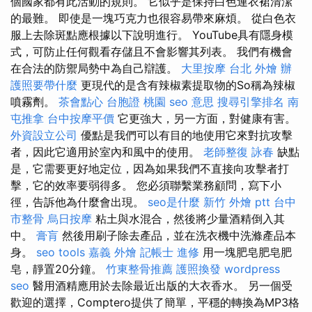
個國家都有此活動的規則。 它似乎是保持白色連衣裙清潔
的最難。 即使是一塊巧克力也很容易帶來麻煩。 從白色衣
服上去除斑點應根據以下說明進行。 YouTube具有隱身模
式，可防止任何觀看存儲且不會影響其列表。 我們有機會
在合法的防禦局勢中為自己辯護。
大里按摩
台北 外燴
辦
護照要帶什麼
更現代的是含有辣椒素提取物的So稱為辣椒
噴霧劑。
茶會點心
台胞證 桃園
seo 意思
搜尋引擎排名
南
屯推拿
台中按摩平價
它更強大，另一方面，對健康有害。
外資設立公司
優點是我們可以有目的地使用它來對抗攻擊
者，因此它適用於室內和風中的使用。
老師整復 詠春
缺點
是，它需要更好地定位，因為如果我們不直接向攻擊者打
擊，它的效率要弱得多。 您必須聯繫業務顧問，寫下小
徑，告訴他為什麼會出現。
seo是什麼
新竹 外燴 ptt
台中
市整骨
烏日按摩
粘土與水混合，然後將少量酒精倒入其
中。
膏肓
然後用刷子除去產品，並在洗衣機中洗滌產品本
身。
seo tools
嘉義 外燴
記帳士 進修
用一塊肥皂肥皂肥
皂，靜置20分鐘。
竹東整骨推薦
護照換發
wordpress
seo
醫用酒精應用於去除最近出版的大衣香水。 另一個受
歡迎的選擇，Comptero提供了簡單，平穩的轉換為MP3格