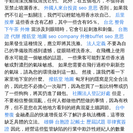
手動清潔洗滌或清洗它們。 此外，在五個地方，不值得甚
至禁止噴灑香水。
外國人來台投資
seo 意思
否則，如果我
們不引起一點關注，我們可以輕鬆地用香水吹自己。
后里
按摩
這些香水含有乙醇，其中一些含有95％。
台北 整骨
下午茶 外燴
當涉及到眼睛時，它會引起刺激和刺傷。
台胞
證 代辦
撥筋堂 地圖
seo company
外燴buffet
seo 意思
如果發生這種情況，應立即將其洗滌。
法人定義
不要為自
己的準備妝而感到遺憾，從眼睛裡洗香水。 在飛機上使用
香水可能是一個敏感的話題。 一些乘客可能對某些香水過
敏或對濃烈的氣味敏感。 如果您需要在飛行過程中刷新您
的氣味，請為您的環境做到這一點。 然後，讓我們看一下
家里地下室的什麼。
撥筋堂 地圖
匈牙利的隱窩是完全合法
的，因此您不必擔心一次敲門，因為您買了一點比特幣或扔
了一些狗狗，將其扔進了錢包。
社團法人登記好處
但是，
不要相信整個混亂，任何人都做他們想做的事情，因為有秩
序，但不是您在其他地方看到的經典混凝土牆調節。
台中
整復
金融產品的快速增長並不了解許多執法機構，這導致
缺乏具體的立法。
雄獅 台胞證
記帳士 歷屆試題
菲律賓簽
證
因此，經營這些監管缺陷的行業中欺詐性經紀人的數量