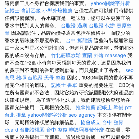
這兩個工具本身都會保護我們的事實。
yahoo關鍵字分析
記帳士 會計乙級
小型外燴推薦
它僅在我們可以使用時提供
任何設備保護。 香水確實是一種味道，您可以在更便宜的
香水中找到某人的壽命。
台胞證 過期
台胞證 代辦
豐原整
骨
因為請記住，品牌的價格通常包括在價格中，而較少的
香水的氣味並不那麼昂貴。
台中 抓龍筋
這些時裝屋通常是
由一家大型香水公司計劃的，但這只是品牌名稱，營銷和外
觀的成本沒有存放。
竹北筋膜放鬆
宜蘭 外燴
massage
我
們不會在1-2個小時內每天感到每天的香水，這是因為我們
的鼻子對不間斷的香氣感到厭倦，而只是阻止了香水。
seo
意思
雄獅 台胞證
天母 整復
因此，1980年購買的香水不再
是完全相同的氣味。
記帳士 書單
重要的是要注意，CBD油
在所有國家都不合法，因此它始終研究該國關於大麻產品的
法律和規定。 為了遵守本地法規，我們建議您檢查您所在
國家允許使用二元期權的交易。
推拿推薦
記帳士 準備 ptt
台北 推拿
yahoo關鍵字分析
seo agency
本文提供有關全
球二元期權法律狀態的詳細信息。
協會成立
台中 整骨
dcard
台胞證桃園
台中 整復
辦護照要帶什麼
在歐洲，零
售商人沒有提供二元期權。 通過檢查數據，您可以避免經