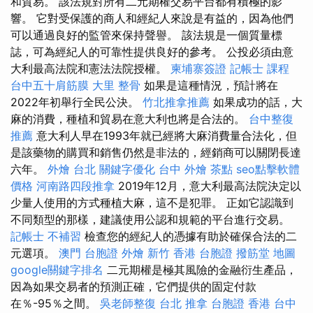
和貿易。 該法規對所有二元期權交易平台都有積極的影
響。 它對受保護的商人和經紀人來說是有益的，因為他們
可以通過良好的監管來保持聲譽。 該法規是一個質量標
誌，可為經紀人的可靠性提供良好的參考。 公投必須由意
大利最高法院和憲法法院授權。
柬埔寨簽證
記帳士 課程
台中五十肩筋膜
大里 整骨
如果是這種情況，預計將在
2022年初舉行全民公決。
竹北推拿推薦
如果成功的話，大
麻的消費，種植和貿易在意大利也將是合法的。
台中整復
推薦
意大利人早在1993年就已經將大麻消費量合法化，但
是該藥物的購買和銷售仍然是非法的，經銷商可以關閉長達
六年。
外燴 台北
關鍵字優化
台中 外燴 茶點
seo點擊軟體
價格
河南路四段推拿
2019年12月，意大利最高法院決定以
少量人使用的方式種植大麻，這不是犯罪。 正如它認識到
不同類型的那樣，建議使用公認和規範的平台進行交易。
記帳士 不補習
檢查您的經紀人的憑據有助於確保合法的二
元選項。
澳門 台胞證
外燴 新竹
香港 台胞證
撥筋堂 地圖
google關鍵字排名
二元期權是極其風險的金融衍生產品，
因為如果交易者的預測正確，它們提供的固定付款
在％-95％之間。
吳老師整復
台北 推拿
台胞證 香港
台中