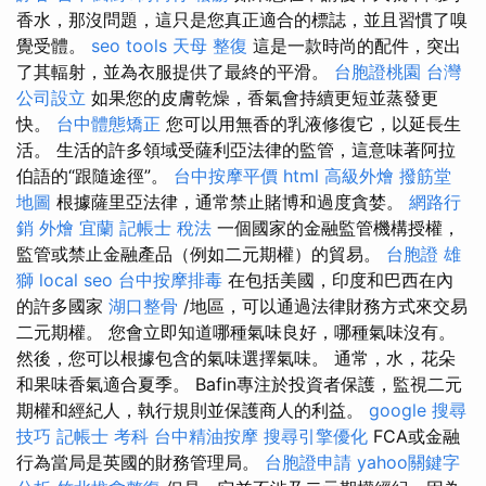
香水，那沒問題，這只是您真正適合的標誌，並且習慣了嗅
覺受體。
seo tools
天母 整復
這是一款時尚的配件，突出
了其輻射，並為衣服提供了最終的平滑。
台胞證桃園
台灣
公司設立
如果您的皮膚乾燥，香氣會持續更短並蒸發更
快。
台中體態矯正
您可以用無香的乳液修復它，以延長生
活。 生活的許多領域受薩利亞法律的監管，這意味著阿拉
伯語的“跟隨途徑”。
台中按摩平價
html
高級外燴
撥筋堂
地圖
根據薩里亞法律，通常禁止賭博和過度貪婪。
網路行
銷
外燴 宜蘭
記帳士 稅法
一個國家的金融監管機構授權，
監管或禁止金融產品（例如二元期權）的貿易。
台胞證 雄
獅
local seo
台中按摩排毒
在包括美國，印度和巴西在內
的許多國家
湖口整骨
/地區，可以通過法律財務方式來交易
二元期權。 您會立即知道哪種氣味良好，哪種氣味沒有。
然後，您可以根據包含的氣味選擇氣味。 通常，水，花朵
和果味香氣適合夏季。 Bafin專注於投資者保護，監視二元
期權和經紀人，執行規則並保護商人的利益。
google 搜尋
技巧
記帳士 考科
台中精油按摩
搜尋引擎優化
FCA或金融
行為當局是英國的財務管理局。
台胞證申請
yahoo關鍵字