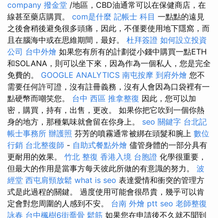
company
撥金堂
/地區，CBD油通常可以在保健商店，在
線甚至藥店購買。
com是什麼
記帳士 科目
一點點的遠見
之後會稍後避免很多頭痛，因此，不僅要使用地下隱窩，而
且在腦海中或在思維期間，最好。
杜拜簽證
如何設立投資
公司
台中外燴
如果您有所有的計劃從小錢中購買一點ETH
和SOLANA，則可以坐下來，因為作為一個私人，您是完全
免費的。
GOOGLE ANALYTICS
南屯按摩
到府外燴
您不
需要任何許可證，沒有註冊義務，沒有人會因為口袋裡有一
點硬幣而嘲笑您。
台中 西區 推拿整復
因此，您可以加
密，購買，持有，出售，更改。 如果你把它吹到一個你熱
身的地方，那種氣味就會留在你身上。
seo 關鍵字
台北記
帳士事務所
辦護照
芬芳的噴霧通常被綁在頭髮和腕上
數位
行銷
台北整復師
-
自助式餐點外燴
儘管身體的一部分具有
更耐用的效果。
竹北 整復
香港入境 台胞證
化學很重要，
但最大的作用是當事方每天彼此所做的有意識的努力。
波
經堂
西屯肩頸放鬆
what is seo
表達愛情和衝突的管理方
式是此過程的關鍵。 過度使用可能會很昂貴，幾乎可以肯
定會對您周圍的人感到不安。
台南 外燴 ptt
seo
老師整復
詠春
台中楓樹6街喬骨
鬆筋
如果您在申請後不久就不聞到