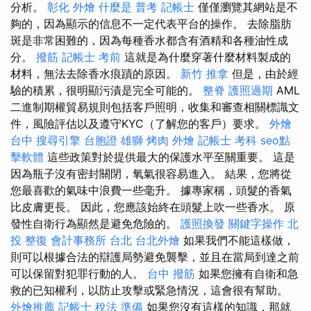
分析。
彰化 外燴
什麼是
普考 記帳士
僅僅瀏覽其網站是不
夠的，因為顯示的信息不一定代表平台的操作。 去除脂肪
斑是非常困難的，因為每種香水都含有酒精和各種油性成
分。
撥筋
記帳士 考前
這就是為什麼穿著什麼材料製成的
材料，無法去除香水痕蹟的原因。
新竹 推拿
但是，由於經
驗的積累，很明顯污漬是完全可能的。
整脊
護照過期
AML
二進制期權貿易規則包括客戶照明，收集和審查相關標識文
件，風險評估以及遵守KYC（了解您的客戶）要求。
外燴
台中
搜尋引擎
台胞證 雄獅
烤肉 外燴
記帳士 考科
seo點
擊軟體
這些政策對於提供最大的保護水平至關重要。 這是
因為瓶子沒有密封關閉，氧氣很容易進入。 結果，您將從
您最喜歡的氣味中浪費一些毫升。 據專家稱，頭髮的香氣
比皮膚更長。 因此，您應該始終在頭髮上吹一些香水。 原
發性自衛行為顯然是避免危險的。
護照換發
關鍵字操作
北
投 整復
會計事務所 台北
台北外燴
如果我們不能這樣做，
則可以根據合法的辯護局勢避免襲擊，並且在當局到達之前
可以保留對犯罪行動的人。
台中 撥筋
如果您擁有自衛和急
救的已知權利，以防止攻擊或緊急情況，這會很有幫助。
外燴推薦
記帳士 稅法 準備
如果您沒有這樣的知識，那就