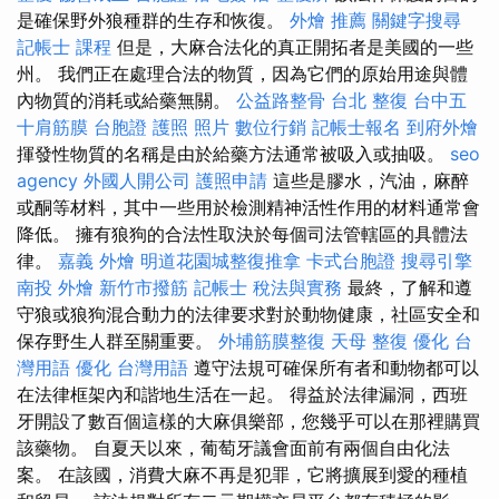
是確保野外狼種群的生存和恢復。
外燴 推薦
關鍵字搜尋
記帳士 課程
但是，大麻合法化的真正開拓者是美國的一些
州。 我們正在處理合法的物質，因為它們的原始用途與體
內物質的消耗或給藥無關。
公益路整骨
台北 整復
台中五
十肩筋膜
台胞證 護照 照片
數位行銷
記帳士報名
到府外燴
揮發性物質的名稱是由於給藥方法通常被吸入或抽吸。
seo
agency
外國人開公司
護照申請
這些是膠水，汽油，麻醉
或酮等材料，其中一些用於檢測精神活性作用的材料通常會
降低。 擁有狼狗的合法性取決於每個司法管轄區的具體法
律。
嘉義 外燴
明道花園城整復推拿
卡式台胞證
搜尋引擎
南投 外燴
新竹市撥筋
記帳士 稅法與實務
最終，了解和遵
守狼或狼狗混合動力的法律要求對於動物健康，社區安全和
保存野生人群至關重要。
外埔筋膜整復
天母 整復
優化 台
灣用語
優化 台灣用語
遵守法規可確保所有者和動物都可以
在法律框架內和諧地生活在一起。 得益於法律漏洞，西班
牙開設了數百個這樣的大麻俱樂部，您幾乎可以在那裡購買
該藥物。 自夏天以來，葡萄牙議會面前有兩個自由化法
案。 在該國，消費大麻不再是犯罪，它將擴展到愛的種植