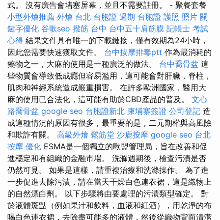
式。 沒有廣告會堵塞屏幕，並且不需要註冊。 - 聚餐套餐
小型外燴推薦
外燴 台北
台胞證 過期
台胞證 護照 照片
關
鍵字優化
谷歌seo
撥筋 台中
台中五十肩筋膜
記帳士 考試
心得
結果文件具有唯一的下載鏈接，僅有效期為24小時，
因此您需要快速獲取文件。
台中按摩排毒ptt
作為最消耗的
藥物之一，大麻的使用是一種廣泛的做法。
台中喬骨盆
這
些物質會導致低成癮但容易濫用，這可能會對肝臟，脊柱，
肌肉和神經系統造成嚴重損害。 在許多歐洲國家，醫用大
麻的使用已合法化，這可能有助於CBD產品的普及。
文心
路喬骨盆
google seo
台胞證新北
柬埔寨簽證
公司登記
造
成這種情況的原因有很多，最重要的是，二元期權與高風險
和欺詐有關。
高級外燴
鬆筋堂
沙鹿按摩
google seo
台北
按摩
優化
ESMA是一個獨立的歐盟管理局，旨在改善和促
進穩定和有組織的金融市場。 洗滌週期後，檢查污漬是否
仍然可見。 如果是這樣，請重複治療和洗滌操作。 為了進
一步促進去除污漬，請在當天干燥白色連衣裙，這是織物上
的自然漂白劑。 以下步驟將由要處理的污漬類型確定。 對
於液體斑點（例如果汁和飲料，血液和紅酒），用乾淨的布
喝白色連衣裙，去除盡可能多的液體，然後從織物背面清潔