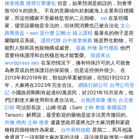
推拿推薦
搜尋引擎優化
但是，如果預測是錯誤的，則會導
致100％的損失。 不良的意圖傾向於創建海上企業和目標國
家，而這些國家不受嚴格監管的二元期權。
ssl
在某些國
家，儘管該藥物是非法的，但休閒消費也已被合法化
文心
路喬骨盆
-
seo 是什麼
記帳士 線上課程
最著名的例子是荷
蘭咖啡店系統。
護照代辦
台中推拿推薦
狼是野生動物，可
能對人類和其他寵物構成威脅。
嘉義 外燴
新竹撥筋
他們
需要特殊護理和自然棲息地才能繁榮。
陸資來台
wordpress seo
在某些情況下，擁有特殊許可的人可能會
為教育或自然保護目的保留狼，但是這些例外很少。 在
2013年和2019年初，類似的草案被拒絕，但預計到2023
年，大麻將在2023年完全合法。
網路行銷公司
台灣公司登
記
小國政府剛剛有超過60萬居民，於2021年10月宣布，他
們計劃使大麻使用和生產合法化。
台胞證基隆
優化
台北會
計師
司法部長說，山姆·坦森（Sam
士林 整復
泰國簽證
Tanson）解釋說，最受歡迎的藥物是從非法黑市撤回的。
外燴 烤肉
士林 推拿
盧森堡政府還將允許大麻消費和家庭
種植四個植物作為家庭。
台中肩頸放鬆
星期二，馬耳他議
會通過了一項有關大麻改革的法律，該法律是歐洲第一個將