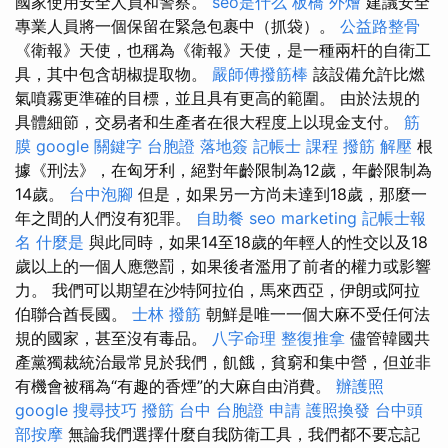
國家使用安全人員和警察。
seo是什么
板橋 外燴
建議安全
專業人員將一個保留在緊急包裹中（抓袋）。
公益路整骨
《衛報》天使，也稱為《衛報》天使，是一種兩杆的自衛工
具，其中包含胡椒提取物。
嚴師傅撥筋棒
該設備允許比燃
氣噴霧更準確的目標，並且具有更高的範圍。 由於法規的
具體細節，交易者和生產者在很大程度上以現金支付。
筋
膜
google 關鍵字
台胞證 落地簽
記帳士 課程
撥筋 解壓
根
據《刑法》，在匈牙利，絕對年齡限制為12歲，年齡限制為
14歲。
台中泡腳
但是，如果另一方尚未達到18歲，那麼一
年之間的人們沒有犯罪。
自助餐
seo marketing
記帳士報
名
什麼是
與此同時，如果14至18歲的年輕人的性交以及18
歲以上的一個人應懲罰，如果後者濫用了前者的權力或影響
力。 我們可以期望在沙特阿拉伯，馬來西亞，伊朗或阿拉
伯聯合酋長國。
士林 撥筋
朝鮮是唯一一個大麻不受任何法
規的國家，甚至沒有毒品。
八字命理 整復推拿
儘管韓國共
產黨獨裁統治最常見於我們，飢餓，貧窮和集中營，但並非
有機會被稱為“有趣的香煙”的大麻自由消費。
辦護照
google 搜尋技巧
撥筋 台中
台胞證 申請
護照換發
台中頭
部按摩
無論我們選擇什麼自我防衛工具，我們都不要忘記