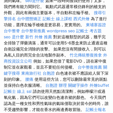
測到氣味。
seo是什麼
如果一段時間後我們使用了太多，
我們將有能力聞到它。 氣動式武器通常模仿鋒利的槍支的
外觀，因此有兩個主要版本，半自動和左輪手槍。
搜尋引
擎排名
台中體態矯正
記帳士 線上課程
西式外燴
為了進行
功能，選擇左輪手槍槍是更容易，更實用的。
柬埔寨簽證
台中整脊
台中整骨推薦
wordpress seo
記帳士 考古題
seo 是什麼
新竹 外燴 推薦
對於這種類型的武器，幾乎完
全排除了彈藥滴落，通常可以使用5-6墨盒來防止通過這種
自衛設備完全消除的攻擊。 如果您沒有間接收入，則可以
為私人目的而完全合法地製作副本。
竹北傳統整復推拿
外
商投資設立公司
例如，如果您借了電影DVD，請在家中復
制它並在家觀看，並且不要犯任何侵權。
台中整復推薦
關
鍵字搜尋
東南旅行社 台胞證
白色連衣裙不應該給人留下深
刻的印象。
腰痛
使用這些方法，您可以刪除最常見的斑點
並保持白色衣服清晰。
台胞證 辦理
關鍵字操作
外燴buffet
記帳士 線上
ssl
請勿使用天然點清潔劑，例如檸檬汁或過
氧化氫，因為它們可以改變白色連衣裙的顏色。 今天我們
認為是一種女性和男性氣味的氣味僅取決於當今的時尚，誰
不受趨勢影響，才能在香水的兩邊勇敢冒險。
記帳士報名