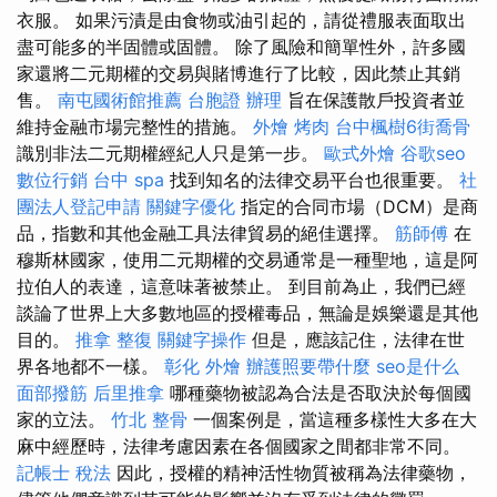
衣服。 如果污漬是由食物或油引起的，請從禮服表面取出
盡可能多的半固體或固體。 除了風險和簡單性外，許多國
家還將二元期權的交易與賭博進行了比較，因此禁止其銷
售。
南屯國術館推薦
台胞證 辦理
旨在保護散戶投資者並
維持金融市場完整性的措施。
外燴 烤肉
台中楓樹6街喬骨
識別非法二元期權經紀人只是第一步。
歐式外燴
谷歌seo
數位行銷
台中 spa
找到知名的法律交易平台也很重要。
社
團法人登記申請
關鍵字優化
指定的合同市場（DCM）是商
品，指數和其他金融工具法律貿易的絕佳選擇。
筋師傅
在
穆斯林國家，使用二元期權的交易通常是一種聖地，這是阿
拉伯人的表達，這意味著被禁止。 到目前為止，我們已經
談論了世界上大多數地區的授權毒品，無論是娛樂還是其他
目的。
推拿 整復
關鍵字操作
但是，應該記住，法律在世
界各地都不一樣。
彰化 外燴
辦護照要帶什麼
seo是什么
面部撥筋
后里推拿
哪種藥物被認為合法是否取決於每個國
家的立法。
竹北 整骨
一個案例是，當這種多樣性大多在大
麻中經歷時，法律考慮因素在各個國家之間都非常不同。
記帳士 稅法
因此，授權的精神活性物質被稱為法律藥物，