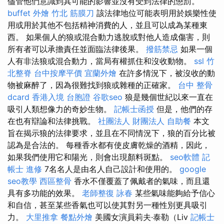
儘管他們意識到其可能的影響並沒有受到法律的懲罰。
buffet 外燴
竹北 筋膜刀
該法律地位可能表明用於娛樂性使
用或用於其他不包括精神消費的人，並且可以成為某種東
西。 如果個人的狼或混合動力逃脫或對他人造成傷害，則
所有者可以承擔責任並面臨法律後果。
撥筋禁忌
如果一個
人有非法狼或混合動力，當局有權抓住和沒收動物。
ssl
竹
北整脊
台中按摩平價
宜蘭外燴
在許多情況下，被沒收的動
物被麻醉了，因為很難找到狼或雜種的正確家。
台中 整骨
dcard
香港入境 台胞證
谷歌seo
狼是幾個世紀以來一直在
吸引人類想像力的奇妙生物。
記帳士函授
但是，他們的存
在也有辯論和法律挑戰。
社團法人 財團法人
自助餐
本文
旨在揭示狼的法律要求，並且在不同情況下，狼的百分比被
認為是合法的。 每種香水都有使皮膚乾燥的酒精，因此，
如果我們使用它和陽光，則會出現顏料斑點。
seo軟體
記
帳士 進修
7名名人是由名人自己設計和使用的。
google
seo教學
西區整骨
香水不僅覆蓋了佩戴者的氣味，而且還
具有多功能的效果。
老師整復 詠春
某些氣味能夠給予信心
和自信，甚至某些香氣也可以使其對另一種性別更具吸引
力。
大里推拿
餐點外燴
美國女演員莉夫·泰勒（Liv
記帳士