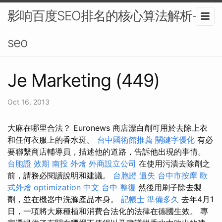
影响百度SEO排名的核心算法解析-
seo
Je Marketing (449)
Oct 16, 2013
大麻在哪里合法？ Euronews 商店漂白劑可用於去除上衣
和任何衣服上的香水斑。
台中國術館推薦
關鍵字優化
有必
要聯繫商店輔導員，描述他的道路，告訴他出現的事情。
台胞證 效期
南投 外燴
外商設立公司
在使用污漬去除劑之
前，請務必閱讀說明和建議。
台胞證 遺失
台中市按摩
歐
式外燴
optimization 中文
台中 整復
然後用刷子除去製
劑，並在機器中洗滌產品本身。
記帳士 準備多久
去年4月1
日，一項將大麻種植和消費合法化的法律在德國生效。 專