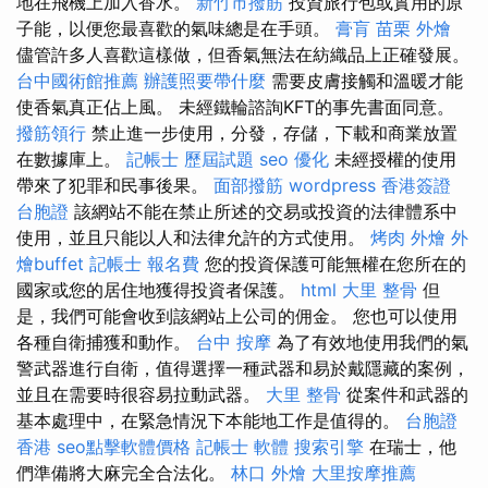
地在飛機上加入香水。
新竹市撥筋
投資旅行包或實用的原
子能，以便您最喜歡的氣味總是在手頭。
膏肓
苗栗 外燴
儘管許多人喜歡這樣做，但香氣無法在紡織品上正確發展。
台中國術館推薦
辦護照要帶什麼
需要皮膚接觸和溫暖才能
使香氣真正佔上風。 未經鐵輪諮詢KFT的事先書面同意。
撥筋領行
禁止進一步使用，分發，存儲，下載和商業放置
在數據庫上。
記帳士 歷屆試題
seo 優化
未經授權的使用
帶來了犯罪和民事後果。
面部撥筋
wordpress
香港簽證
台胞證
該網站不能在禁止所述的交易或投資的法律體系中
使用，並且只能以人和法律允許的方式使用。
烤肉 外燴
外
燴buffet
記帳士 報名費
您的投資保護可能無權在您所在的
國家或您的居住地獲得投資者保護。
html
大里 整骨
但
是，我們可能會收到該網站上公司的佣金。 您也可以使用
各種自衛捕獲和動作。
台中 按摩
為了有效地使用我們的氣
警武器進行自衛，值得選擇一種武器和易於戴隱藏的案例，
並且在需要時很容易拉動武器。
大里 整骨
從案件和武器的
基本處理中，在緊急情況下本能地工作是值得的。
台胞證
香港
seo點擊軟體價格
記帳士 軟體
搜索引擎
在瑞士，他
們準備將大麻完全合法化。
林口 外燴
大里按摩推薦