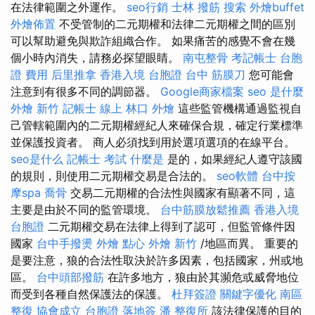
在法律範圍之外運作。
seo行銷
士林 撥筋
搜索
外燴buffet
外燴佈置
不受管制的二元期權和法律二元期權之間的區別
可以幫助避免與欺詐組織合作。 如果痛苦的感覺不會在幾
個小時內消失，請務必探望眼睛。
南屯整骨
考記帳士
台胞
證 費用
后里推拿
香港入境 台胞證
台中 筋膜刀
您可能會
注意到有很多不同的調節器。
Google商家檔案
seo 是什麼
外燴 新竹
記帳士 線上
林口 外燴
這些監管機構通過監視自
己管轄範圍內的二元期權經紀人來確保合規，確定行業標準
並保護投資者。 商人必須找到用於選項選項的在線平台。
seo是什么
記帳士 考試
什麼是
是的，如果經紀人遵守該國
的規則，則使用二元期權交易是合法的。
seo軟體
台中按
摩spa
喬骨
交易二元期權的合法性與國家有顯著不同，這
主要是由於不同的監管環境。
台中筋膜放鬆推薦
香港入境
台胞證
二元期權交易在法律上得到了認可，但監管條件因
國家
台中手撥燙
外燴 點心
外燴 新竹
/地區而異。 重要的
是要注意，狼的合法性取決於許多因素，包括國家，州或地
區。
台中頭部撥筋
在許多地方，狼由於其瀕危或威脅地位
而受到各種自然保護法的保護。
杜拜簽證
關鍵字優化
南區
整復
協會成立
台胞證 落地簽
潘 整復所
該法律保護的目的