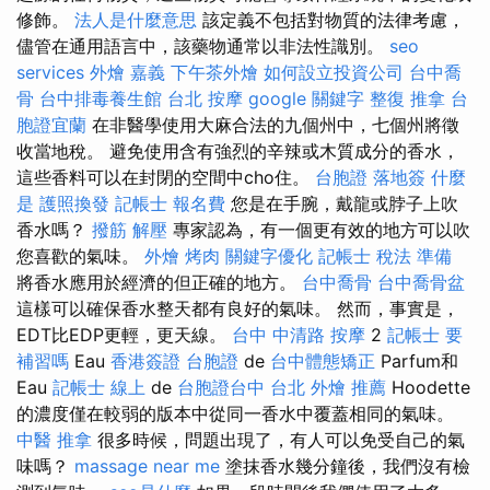
修飾。
法人是什麼意思
該定義不包括對物質的法律考慮，
儘管在通用語言中，該藥物通常以非法性識別。
seo
services
外燴 嘉義
下午茶外燴
如何設立投資公司
台中喬
骨
台中排毒養生館
台北 按摩
google 關鍵字
整復 推拿
台
胞證宜蘭
在非醫學使用大麻合法的九個州中，七個州將徵
收當地稅。 避免使用含有強烈的辛辣或木質成分的香水，
這些香料可以在封閉的空間中cho住。
台胞證 落地簽
什麼
是
護照換發
記帳士 報名費
您是在手腕，戴龍或脖子上吹
香水嗎？
撥筋 解壓
專家認為，有一個更有效的地方可以吹
您喜歡的氣味。
外燴 烤肉
關鍵字優化
記帳士 稅法 準備
將香水應用於經濟的但正確的地方。
台中喬骨
台中喬骨盆
這樣可以確保香水整天都有良好的氣味。 然而，事實是，
EDT比EDP更輕，更天線。
台中 中清路 按摩
2
記帳士 要
補習嗎
Eau
香港簽證 台胞證
de
台中體態矯正
Parfum和
Eau
記帳士 線上
de
台胞證台中
台北 外燴 推薦
Hoodette
的濃度僅在較弱的版本中從同一香水中覆蓋相同的氣味。
中醫 推拿
很多時候，問題出現了，有人可以免受自己的氣
味嗎？
massage near me
塗抹香水幾分鐘後，我們沒有檢