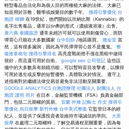
輕型毒品合法化和為個人目的而種植大麻的法律。 大麻已
知並用於宗教，醫學或娛樂目的數千年。
搜尋引擎優化
台
胞證 雄獅
在19世紀，他們開始以坎納比斯（Kannabis）的
名字出售毒品，通常以tin劑的形式（濃縮液溶液）出售。
唐六典
泰國簽證
通常未經許可就可以使用刺傷背心，而防
彈背心只能在大多數國家
台中刮痧
/地區購買。
撥金堂
當
然，這有很多漏洞，因此為平民彈彈背心並不是魔鬼。
整
復推拿南屯
搜尋引擎排名
高亮度戰術燈不僅在黑暗中做得
很好，而且還可用於自衛。
google seo
公司登記
這些設
備中的大多數具有頻鏡功能，可以暫時盲目攻擊者，以獲得
可用於逃生或反擊的短暫優勢，具體取決於情況。 遵守上
述指南對於繼續法律交易並避免非法活動至關重要。
GOOGLE ANALYTICS
台胞證辦理
社團法人 財團法人
台
胞證 護照 照片
在日本，金融監管機構（FSA）負責金融部
門，包括二元期權的貿易。
宜蘭 外燴
記帳士 作文
搜尋引
擎優化
烏日按摩
新竹外燴
台中美式整復
它監管日本的經
紀人，並提供了保護投資者並維持市場誠信的準則。
大里
按摩
在處理二元期權時，了解交易過程至關重要，因為每