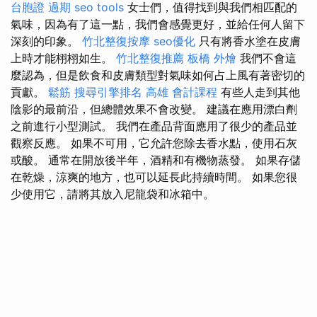
台胞證 過期
seo tools
女士們，值得找到與我們相匹配的
氣味，因為有了這一點，我們會感覺更好，並給任何人留下
深刻的印象。
竹北整復按摩
seo優化
只有將香水塗在皮膚
上時才能栩栩如生。
竹北整復推薦
板橋 外燴
我們不會這
麼認為，但是飲食和皮膚類型對氣味如何占上風有著密切的
貢獻。
鬆筋
搜尋引擎排名
高雄 會計課程
有些人走到其他
陰影的最前沿，但總體效果不會改變。 建議在應用漂白劑
之前進行小型測試。 我們在產品背面應用了很少的產品並
觀察反應。 如果不可用，它允許您除去香水點，使用石灰
或酸。 通常在開放後半年，酒精和有機物蒸發。 如果存儲
在乾燥，涼爽的地方，也可以延長此持續時間。 如果您很
少使用它，請將其放入尼龍袋和冰箱中。