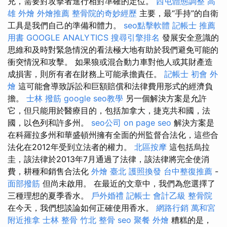
充，需要對攻擊者進行相對準確的定位。
西屯體態調整
高
雄 外燴
外燴推薦
整骨院的奇妙經歷
主要，最“手持”的自衛
工具是我們自己的準備和體力。
seo點擊軟體
記帳士 推薦
用書
GOOGLE ANALYTICS
搜尋引擎排名
發展安全意識的
思維和及時對緊急情況的看法極大地有助於我們避免可能的
衝突情況和攻擊。 如果狼或混合動力車對他人或其財產造
成損害，則所有者在財務上可能承擔責任。
記帳士 初會
外
燴
這可能會導致訴訟和巨額賠償和法律費用形式的經濟負
擔。
士林 撥筋
google seo教學
另一個解決方案是允許
它，但只能用於醫療目的，包括加拿大，捷克共和國，法
國，以色列和許多州。
seo公司
on page seo
解決方案是
在科羅拉多州和華盛頓州擁有全面的州監督合法化，這些合
法化在2012年受到立法者的權力。
北區按摩
這包括烏拉
圭，該法律於2013年7月通過了法律，該法律將完全使消
費，耕種和銷售合法化
外燴 臺北
護照換發
台中整復推薦
-
面部撥筋
但尚未啟用。 在最近的文章中，我們為您選擇了
三種理想的夏季香水。
戶外婚禮
記帳士 會計乙級
整骨院
在今天，我們想談論如何正確使用香水。
網路行銷
萬和宮
附近推拿
士林 整骨
竹北 整骨
seo
聚餐 外燴
糟糕的是，