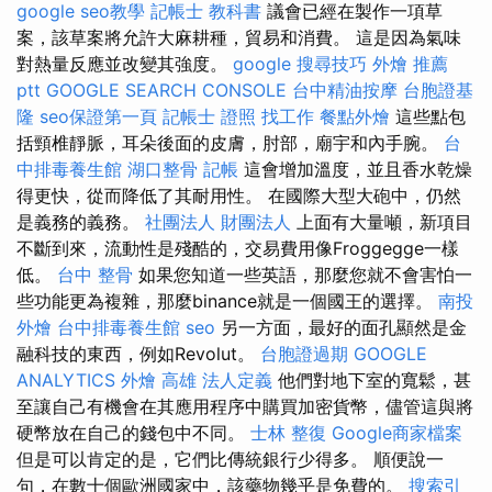
google seo教學
記帳士 教科書
議會已經在製作一項草
案，該草案將允許大麻耕種，貿易和消費。 這是因為氣味
對熱量反應並改變其強度。
google 搜尋技巧
外燴 推薦
ptt
GOOGLE SEARCH CONSOLE
台中精油按摩
台胞證基
隆
seo保證第一頁
記帳士 證照 找工作
餐點外燴
這些點包
括頸椎靜脈，耳朵後面的皮膚，肘部，廟宇和內手腕。
台
中排毒養生館
湖口整骨
記帳
這會增加溫度，並且香水乾燥
得更快，從而降低了其耐用性。 在國際大型大砲中，仍然
是義務的義務。
社團法人 財團法人
上面有大量噸，新項目
不斷到來，流動性是殘酷的，交易費用像Froggegge一樣
低。
台中 整骨
如果您知道一些英語，那麼您就不會害怕一
些功能更為複雜，那麼binance就是一個國王的選擇。
南投
外燴
台中排毒養生館
seo
另一方面，最好的面孔顯然是金
融科技的東西，例如Revolut。
台胞證過期
GOOGLE
ANALYTICS
外燴 高雄
法人定義
他們對地下室的寬鬆，甚
至讓自己有機會在其應用程序中購買加密貨幣，儘管這與將
硬幣放在自己的錢包中不同。
士林 整復
Google商家檔案
但是可以肯定的是，它們比傳統銀行少得多。 順便說一
句，在數十個歐洲國家中，該藥物幾乎是免費的。
搜索引