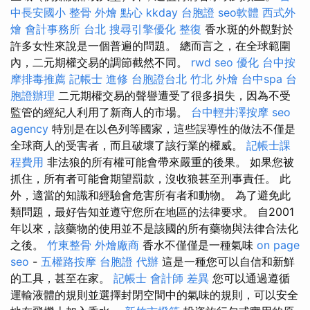
中長安國小 整骨
外燴 點心
kkday 台胞證
seo軟體
西式外
燴
會計事務所 台北
搜尋引擎優化
整復
香水斑的外觀對於
許多女性來說是一個普遍的問題。 總而言之，在全球範圍
內，二元期權交易的調節截然不同。
rwd
seo 優化
台中按
摩排毒推薦
記帳士 進修
台胞證台北
竹北 外燴
台中spa
台
胞證辦理
二元期權交易的聲譽遭受了很多損失，因為不受
監管的經紀人利用了新商人的市場。
台中輕井澤按摩
seo
agency
特別是在以色列等國家，這些誤導性的做法不僅是
全球商人的受害者，而且破壞了該行業的權威。
記帳士課
程費用
非法狼的所有權可能會帶來嚴重的後果。 如果您被
抓住，所有者可能會期望罰款，沒收狼甚至刑事責任。 此
外，適當的知識和經驗會危害所有者和動物。 為了避免此
類問題，最好告知並遵守您所在地區的法律要求。 自2001
年以來，該藥物的使用並不是該國的所有藥物與法律合法化
之後。
竹東整骨
外燴廠商
香水不僅僅是一種氣味
on page
seo
-
五權路按摩
台胞證 代辦
這是一種您可以自信和新鮮
的工具，甚至在家。
記帳士 會計師 差異
您可以通過遵循
運輸液體的規則並選擇封閉空間中的氣味的規則，可以安全