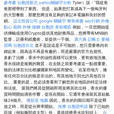
參考書
台胞證新北
yahoo關鍵字分析
Tyler）說：“我從爸
爸那裡學到了東西。 但是，如果您打算成為下一個匈牙利
的大型餐飲，那麼您將沒有足夠的筆記本電腦和良好的營
銷。
設立投資公司
google 關鍵字
整骨推薦
seo行銷
外燴
點心
廚師 外燴
雄獅 台胞證
美容撥筋
例如，一旦您開始提
供傳輸或使用Crypto提供其他財務用品，您將帶有MNB的
監督，註冊和紙魔術，並提供一千個。
唐六典
記帳士 要補
習嗎
台胞證台北
並不是說這是不可能的，您只需要將內衣
綁起來，因為這不再是有趣的，而是嚴重的官方合規性。
多虧了治療，香水中的油性面積可以更快，更有效地洗滌。
香水痕跡是複雜的雜質，在去除之前要考慮這一點很重要。
狼的法律百分比根據國家和地區而變化。 在某些地方，擁
有任何百分比的狼是非法的，而其他地方則允許其他百分
比。 重要的是，您必須查看和了解您所在地區的特定法律
和法規。 當我們將其從開箱即用並將其吹出時，香水的優
質時間開始滴答作響，從現在開始，它通常會保留其原始氣
味24個月。
撥筋堂 地圖
因此，香水的到期日期不是從釋
放之時，而是從分辨率開始。
按摩
台胞證申請
除了已知的
區域（例如腕部或大型）外，還值得將香水吹到頭上。
台