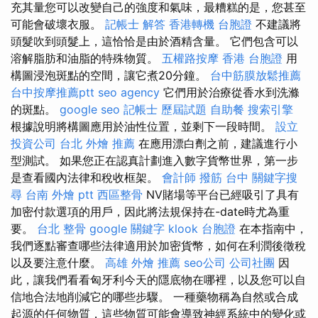
充其量您可以改變自己的強度和氣味，最糟糕的是，您甚至
可能會破壞衣服。
記帳士 解答
香港轉機 台胞證
不建議將
頭髮吹到頭髮上，這恰恰是由於酒精含量。 它們包含可以
溶解脂肪和油脂的特殊物質。
五權路按摩
香港 台胞證
用
構圖浸泡斑點的空間，讓它煮20分鐘。
台中筋膜放鬆推薦
台中按摩推薦ptt
seo agency
它們用於治療從香水到洗滌
的斑點。
google seo
記帳士 歷屆試題
自助餐
搜索引擎
根據說明將構圖應用於油性位置，並剩下一段時間。
設立
投資公司
台北 外燴 推薦
在應用漂白劑之前，建議進行小
型測試。 如果您正在認真計劃進入數字貨幣世界，第一步
是查看國內法律和稅收框架。
會計師
撥筋 台中
關鍵字搜
尋
台南 外燴 ptt
西區整骨
NV賭場等平台已經吸引了具有
加密付款選項的用戶，因此將法規保持在-date時尤為重
要。
台北 整骨
google 關鍵字
klook 台胞證
在本指南中，
我們逐點審查哪些法律適用於加密貨幣，如何在利潤後徵稅
以及要注意什麼。
高雄 外燴 推薦
seo公司
公司社團
因
此，讓我們看看匈牙利今天的隱底物在哪裡，以及您可以自
信地合法地削減它的哪些步驟。 一種藥物稱為自然或合成
起源的任何物質，這些物質可能會導致神經系統中的變化或