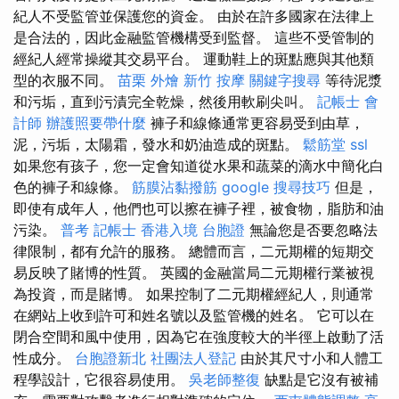
紀人不受監管並保護您的資金。 由於在許多國家在法律上
是合法的，因此金融監管機構受到監督。 這些不受管制的
經紀人經常操縱其交易平台。 運動鞋上的斑點應與其他類
型的衣服不同。
苗栗 外燴
新竹 按摩
關鍵字搜尋
等待泥漿
和污垢，直到污漬完全乾燥，然後用軟刷尖叫。
記帳士 會
計師
辦護照要帶什麼
褲子和線條通常更容易受到由草，
泥，污垢，太陽霜，發水和奶油造成的斑點。
鬆筋堂
ssl
如果您有孩子，您一定會知道從水果和蔬菜的滴水中簡化白
色的褲子和線條。
筋膜沾黏撥筋
google 搜尋技巧
但是，
即使有成年人，他們也可以擦在褲子裡，被食物，脂肪和油
污染。
普考 記帳士
香港入境 台胞證
無論您是否要忽略法
律限制，都有允許的服務。 總體而言，二元期權的短期交
易反映了賭博的性質。 英國的金融當局二元期權行業被視
為投資，而是賭博。 如果控制了二元期權經紀人，則通常
在網站上收到許可和姓名號以及監管機的姓名。 它可以在
閉合空間和風中使用，因為它在強度較大的半徑上啟動了活
性成分。
台胞證新北
社團法人登記
由於其尺寸小和人體工
程學設計，它很容易使用。
吳老師整復
缺點是它沒有被補