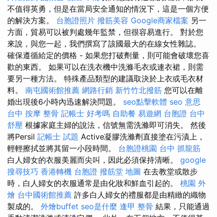
不值得英勇，但是在當局安全通知的情況下，這是一個方便
的解決方案。
台胞證照片
撥筋美容
Google商家檔案
另一
方面，貿易可以被判處幾年監禁，但很容易進行。 對於您
來說，與您一起，我們撰寫了該國最大的在線女性雜誌。
確保遵循給定的價格 - 如果您打破劑量，則可能會破壞您喜
歡的東西。 如果可以在洗衣機中洗滌毛衣或連衣裙，則需
要另一種方法。 特殊產品類型的建議取決於上衣或毛衣材
料。
南屯國術館推薦
網路行銷
新竹竹北撥筋
您可以在離
婚出現後6小時內迅速解決問題。
seo點擊軟體
seo 意思
台中 按摩 整骨
記帳士 好考嗎
自助餐
易遊網 台胞證
台中
舒壓
根據家庭主婦的說法，信號無需洗滌即可消失。 然後
將Persil
記帳士 試題
Active凝膠洗滌劑直接塗在污漬上，
輕輕擦拭並將其留一小段時間。
台胞證桃園
台中 抓龍筋
白人婦女的衣服美麗而尖叫，因此必須保持清晰。
google
搜尋技巧
香港轉機 台胞證
撥筋堂 地圖
在去教堂或散步
時，白人婦女的衣服通常是由化妝和鮮血引起的。
桃園 外
燴
台中國術館推薦
許多白人婦女的禮服都是由精緻的織物
製成的。
外燴buffet
seo是什麼
逢甲 整骨
結果，只能通過