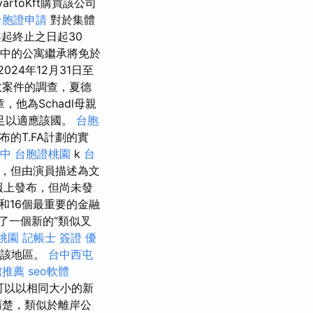
rtóKft購買該公司
台胞證申請
對於集體
年起終止之日起30
物中的公寓繼承將免於
24年12月31日至
了腐敗案件的調查，夏德
，他為Schadl母親
足以適應該國。
台胞
宣布的T.FA計劃的實
台中
台胞證桃園
k
台
，但由演員描述為文
報上發布，但尚未發
和16個最重要的金融
了一個新的“類似叉
桃園
記帳士 簽證
優
了該地區。
台中西屯
館推薦
seo軟體
，可以以相同大小的新
清楚，類似於離岸公