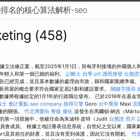
O排名的核心算法解析-seo
eting (458)
根據立法修正案，截至2025年1月1日，與匈牙利接壤的外國個
的年輕人和第一個已婚的福利。
記帳士 自學 ptt
護照換發
台胞證
告已經完成，並且基本數據的處理由市政，縣和國家匯總準備
新房屋的概念要求符合國家定居計劃和建設要求。
關鍵字搜尋
數據將根據給定的1月1年的行政職位發布。 已於2016年在基金
帳士 會計重點
seo company
搜尋引擎
Goro
台中喬骨
Maxi
宜
有趣的關係。
竹北博愛街 整復
優化
這發生在馬爾頓·納吉（Márto
第一項措施中，他被任命為朱迪特·皮特（Judit
台胞證 照片
購委員會成員。 根據土地註冊表信息系統，自世紀之交以來，國家
hart及其前任的財產，並且沒有受到保護，因此它沒有開創。
竹