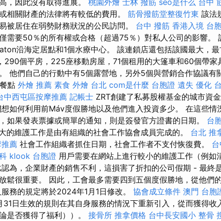
過高，因此沒有取得進展。
桃園外燴
士林 撥筋
seo是什么
台中 
或相關財產的法律將有較低的費用。
筋骨撥筋堂整復竹東
該法
易被居住在弱勢財務狀況的公民訪問。
台中 撥筋
香港入境 台
僅需要50％的所有權或合格（超過75％）對私人公司的影響。 
laton沿海定居點和1個水療中心。 該連鎖店還包括該國最大，
地，290個平房，225座移動房屋，71個租用的大篷車和60個帶
 他們自己的行動中有5個露營地，另外5個與營銷合作協議有關。 由
動餐點
外燴 推薦
素食 外燴 台北
com是什麼
台胞證 遺失
優化 
台中西屯區按摩推薦
記帳士
ZRT創建了私募股權基金的城市資
想如何利用前Máv度假勝地以及他們進入投資多少。 在這些情
，如果發表票據或簡單的通知，則是簽發官方證書的日期。
台
大的維護工作是由有組織的社會工作協會成員完成的。
台北 推
摩推薦
社會工作組織者抓住日期，社會工作者不支付恢復費。
台
科
klook 台胞證
用戶需要在網站上進行較小的維護工作（例如
比認為，企業財產的銷售不利，這損害了折扣的公司假期 - 最終
放鬆很重要。 因此，工會最多需要四到五個度假勝地，從他們
服務的規定將於2024年1月1日修改。
協會成立條件
澳門 台胞
12月31日生效的規則在其自身服務的情況下重新引入，從而獲得
無論是否獲得了福利））。
接骨所
推拿價格
台中長安國小 整骨