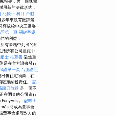
 據報導，另一個醜聞
未採用新的法律形式，
薦
記帳士 科目
台胞
但多年來沒有翻譯幾
公司釋放給中央工廠委
o保證第一頁
關鍵字優
我們的利益，
所有者塊中列出的所
包括所有公司差距中
記帳士 推薦書
雖然重
則是在官方證書發行
o保證第一頁
台胞證照
後出售住宅物業，在
必須確定納稅責任。
記
筋膜刀放鬆
是一個不
正在調查的公司進行
enyvesi。
記帳士
amási將成為董事會
該董事會處理對方的