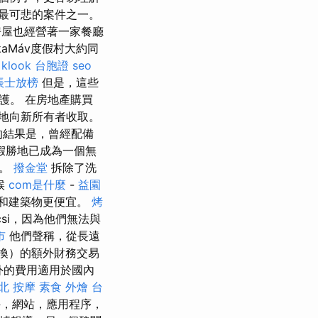
發生的最可悲的案件之一。
房屋也經營著一家餐廳
aMáv度假村大約同
klook 台胞證
seo
帳士放榜
但是，這些
護。 在房地產購買
例地向新所有者收取。
的結果是，曾經配備
假勝地已成為一個無
切。
撥金堂
拆除了洗
候
com是什麼
-
益園
和建築物更便宜。
烤
csi，因為他們無法與
市
他們聲稱，從長遠
轉換）的額外財務交易
外的費用適用於國內
北 按摩
素食 外燴 台
，網站，應用程序，