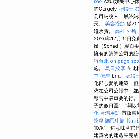
seo
Azúr娛樂中心休
的Gergely
記帳士 
公司納稅人，最終納稅
天。
美容撥筋
從2
繼承費。
高雄 外燴
2026年12月31日
爾（Schadl）親
擁有的清算公司的
證台北
on page se
施。
烏日按摩
在此框
中 按摩
bm。
記帳士
化部心愛的建築，但
佈在公司公報中，並
報告中最重要的行
子的假日區”，“與以前
化 台灣用語
市政當
按摩
護照申請
旅行
10/k”，這意味著
建築物的建造來完成