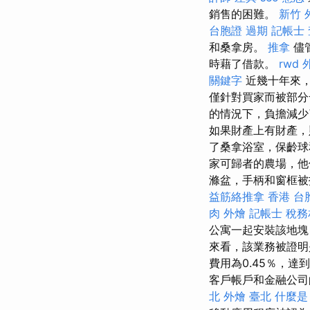
銷售的困難。
新竹 外
台胞證 過期
記帳士
和桑拿房。
推拿
儘
時藉了借款。
rwd
關鍵字
近幾十年來，
僅針對買家而被部分
的情況下，負擔減少
如果財產上有財產，
了桑拿浴室，保齡球
家可歸者的農場，他
滌盆，手柄和窗框
益筋絡推拿
香港 台
肉 外燴
記帳士 稅
公寓一起安裝該地塊
來看，該業務被證明
費用為0.45％，達到
客戶帳戶和金融公司
北
外燴 臺北
什麼是