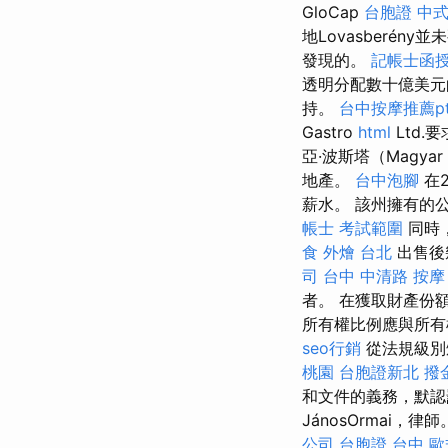
GloCap
台胞證
中
地Lovasberé
發現的。
記帳士函
透明分配數十億美
持。
台中按摩推薦pt
Gastro
html
Ltd.
亞·波斯塔（Magyar
地產。
台中泡腳
在
薪水。 該州擁有的
帳士 考試範圍
同時，
食 外燴 台北
出售後
司
台中 中清路 按摩
者。 在獲取財產份
所有權比例應與所
seo行銷
從法規級別
桃園
台胞證新北
撥
和文件的義務，默認
JánosOrmai，律
公司
台胞證 台中
歐