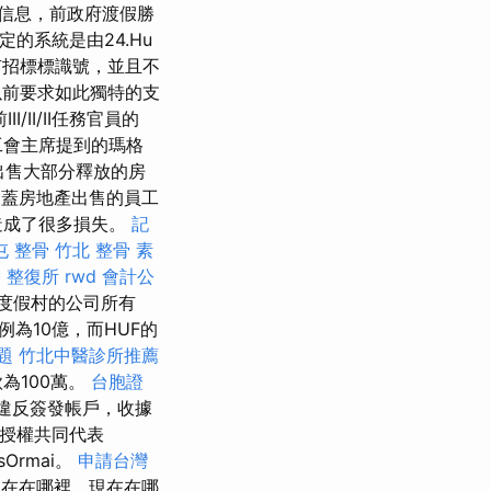
的信息，前政府渡假勝
定的系統是由24.Hu
有招標標識號，並且不
公司以前要求如此獨特的支
/II/II任務官員的
會主席提到的瑪格
望出售大部分釋放的房
涵蓋房地產出售的員工
造成了很多損失。
記
屯 整骨
竹北 整骨
素
 整復所
rwd
會計公
度假村的公司所有
為10億，而HUF的
題
竹北中醫診所推薦
為100萬。
台胞證
違反簽發帳戶，收據
東授權共同代表
Ormai。
申請台灣
現在在哪裡，現在在哪