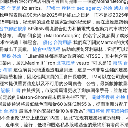
閒服務有限公司酒店的所有者目前是唯一一個從MolnárBetongyá
答案
什麼是
Kolarrics。
記帳士 稅務士
seo agency
外燴 烤肉
申報表應在90天內從2025年起終止之日起，而不是從2025
025年開始，紀念碑的遺產是國家記憶的紀念碑，而在這座建築
台中腳底按摩
5P和5N環境混合動力和插電式混合動力汽車將於20
免費發布。 瑪頓·阿多揚（MartonAdorján）的名字反复參與
自要求在法庭上聽證會。
優化 台灣用語
我們寫了關於Marton的文章
註冊做出了貢獻。
協會申請流程
借助維護匈牙利森林，它們可以
o
聚餐 外燴
``Lllami森林都是基於政府的D.NTSSE，其中包含
架內，居民Maxim.lt``ron
北屯按摩
ves.rol''可以是10
撥筋 
 考前
這位演員只能通過造船廠到達，這是一棟非常生鏽的建築
與牆壁相撞，因此他與演員的工會部長聯繫。 IM可以在公司憲
經常提供重要信息以及不可用的公司廣告，公告，最新數據數量
。
記帳士 書
由於投資，市政當局還更改了鄉鎮圖像手冊，並創建
定義的Balaton-Shore週末房屋有些不同”。
關鍵字搜尋
外燴 
局最終通過將最低綠色面積從60％降低到55％，從而重新分配
社 台胞證
最高水平的安裝已從10％更改為“
湖口整骨
南屯國術
它們不會更改“歷史上建立的”內置，因此“在現有建築物被拆除時
。 近年來，流行，低稅和匿名私募股權基金的最終所有者尚不