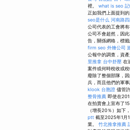
裡。
what is seo
記
正如我們上面提到的
seo是什么
河南路四
公司代表的工會將
公司不會超然，因此
告，關係網格，標籤
firm
seo
外燴公司
公報中的調查，資產
里推拿
台中舒壓
在
案件或何時稅收或稅
廢除了整個部隊，
兵，而且他們的軍事
klook 台胞證
儘管許
整骨推薦
即使在20
在拍賣會上宣布了1
（增長20％）如下
ptt
截至2025年1
業。
竹北推拿推薦