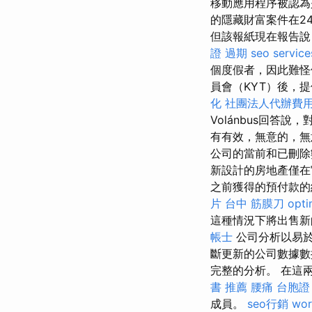
移動應用程序被認為
的隱藏財富案件在24.
但該報紙現在報告
證 過期
seo service
個度假者，因此難怪
員會（KYT）後，
化
社團法人代辦費
Volánbus回答說
有有效，無意的，
公司的當前和已刪除數
新設計的房地產僅在
之前獲得的預付款的
片
台中 筋膜刀
opt
這種情況下將出售新
帳士
公司分析以易
斷更新的公司數據數
完整的分析。 在這兩種
書 推薦
腰痛
台胞證
成員。
seo行銷
wor