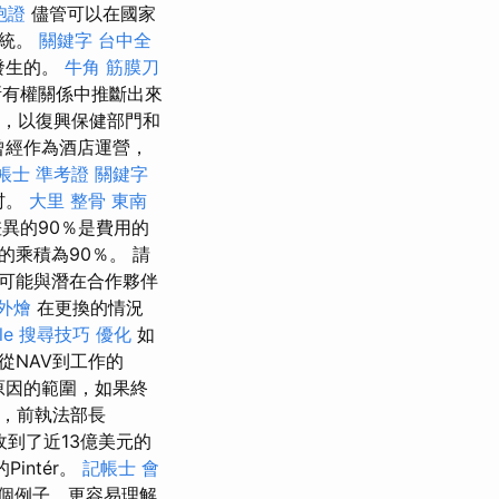
胞證
儘管可以在國家
系統。
關鍵字
台中全
發生的。
牛角 筋膜刀
所有權關係中推斷出來
助，以復興保健部門和
曾經作為酒店運營，
帳士 準考證
關鍵字
村。
大里 整骨
東南
異的90％是費用的
乘積為90％。 請
可能與潛在合作夥伴
 外燴
在更換的情況
gle 搜尋技巧
優化
如
從NAV到工作的
原因的範圍，如果終
府，前執法部長
到了近13億美元的
的Pintér。
記帳士 會
個例子，更容易理解