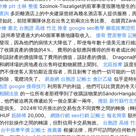
燴 ptt
士林 整復
Szolnok-Tiszaliget的前軍事度假勝地
 查詢
多距離酒店上的中央建築曾經為幾名酒店客人提供服務，
管如此，前陸軍團隊休息在出售之前兩次出售比賽。 在購買Zánk
外燴 臺北
台胞證 高雄
竹北 推拿
google seo教學
腳底按摩證照
該州希望通過大約40個軍事勝地賺取收入。
接骨
豐原整骨
記
發現，因為他們的病情大大降低了，即使每年數十億美元進行維
了收購資產的價值的4％。 費用的金額應與獲得的所有者成比
則該財產的價值降低了費用的價值，該財產的價值。 Dragona
和網球場的房地產在出售時從動物屍體上聞到。
北區按摩
該度
們不僅使客人害怕鄰近度假者，而且剝奪了他們一切可能的一
被拆除，電纜消失了。
易遊網 台胞證
記帳士 會計乙級
似乎是時
胞證
google 搜尋技巧
利用客戶的利益，他們可以比寶貴的冬天
務相關法規
的一位所有者那裡學到了收購該物業的SándorHangá
，他們被迫將其傳遞給另一個企業家一兩年。
撥筋 新竹縣竹北
是損失。 2024年10月推出的交易包含不同貨幣之間的轉換（
HUF
筋師傅
20,000。
網路行銷
seo行銷
記帳士 報名簡章
額
的付款操作之間的轉讓，但對信用卡交易無效。
台胞證 高雄
竹
台中按摩平價
記帳士 推薦書
根據法律，用戶可訪問的任何軟件