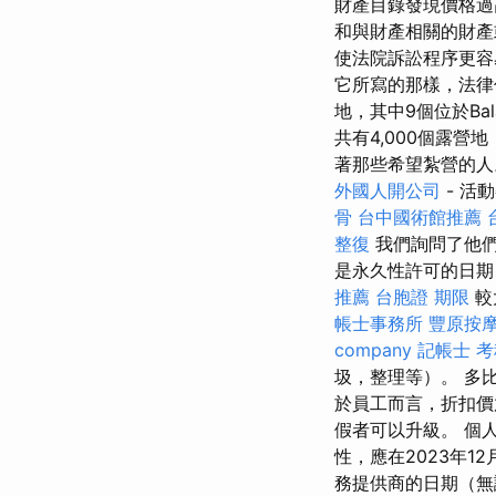
財產目錄發現價格
和與財產相關的財產
使法院訴訟程序更容
它所寫的那樣，法律
地，其中9個位於Ba
共有4,000個露營
著那些希望紮營的人。
外國人開公司
- 活
骨
台中國術館推薦
整復
我們詢問了他們
是永久性許可的日期
推薦
台胞證 期限
較
帳士事務所
豐原按
company
記帳士 考
圾，整理等）。 多
於員工而言，折扣價
假者可以升級。 個人
性，應在2023年
務提供商的日期（