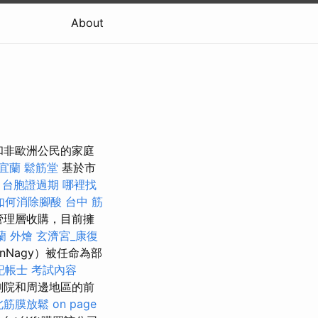
About
人和非歐洲公民的家庭
宜蘭
鬆筋堂
基於市
。
台胞證過期
哪裡找
如何消除腳酸
台中 筋
管理層收購，目前擁
蘭 外燴
玄濟宮_康復
nNagy）被任命為部
記帳士 考試內容
劇院和周邊地區的前
北筋膜放鬆
on page