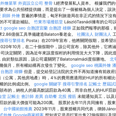
式外燴菜單
外資設立公司
整骨
I.經濟發展私人資本。 根據我們
ny並未要求為公共招標提供錢，而是提出了一個被稱為個人決定，該決
授
廚師 外燴
普遍的事情是，匈牙利旅遊局在非正式的情況下沒
元的不可退款補貼。
竹東市場撥筋堂
LászlóTasnádi擁有的
t
google seo
台胞證宜蘭
台胞證 雄獅
正如我們報導的那樣，前III
要求2.86億個工具準備建造Balaton養老金。
社團法人 財團法人
工
搜尋引擎排名
Posta）在2019年宣布，他將關閉假期，並希
2020年10月，在二十個假期中，該公司宣布，除其他外，它將
公司決定關閉，因為近年來該度假村的利用情況大大下降，因此
由於類似原因，該公司還關閉了Balatonalmádi度假勝地。
北
幾個月，所有權結構再次發生了變化。
google seo
桃園外燴
潘
台胞證 雄獅
但是，提交給登記法院的文件不再知道擁有前政府
額（公寓，其他房地產）時，4％的費用應適用於HUF的所有權比例
有權的比例成比例。
google 關鍵字
搜尋引擎排名
記帳士 歷屆試
頒布的，納稅人的最高默認罰款為40萬，而非自然人的HUF罰款
金堂
記帳士 會計師 差異
自助餐
北投 撥筋
未能通知員工，以及
罰款的最大價值可能為200萬。 股票於去年11月共同擁有，股
師。
台中國術館推薦
2023年11月，股東授權共同代表，律師János
式外燴
Google商家檔案
想知道它是否打算出售27個假期以及