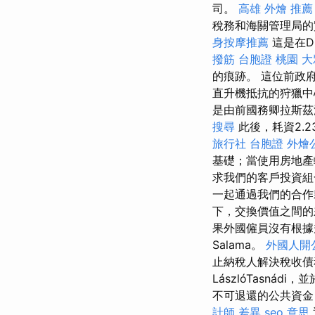
司。
高雄 外燴 推薦
稅務和海關管理局的
身按摩推薦
這是在D
撥筋
台胞證 桃園
大
的痕跡。 這位前政
直升機抵抗的狩獵
是由前國務卿拉斯茲洛·
搜尋
此後，耗資2.
旅行社 台胞證
外燴
基礎；當使用房地產
求我們的客戶投資組
一起通過我們的合
下，交換價值之間的
果外國僱員沒有根據
Salama。
外國人開
止納稅人解決稅收債
LászlóTasnád
不可退還的公共資金
計師 差異
seo 意思