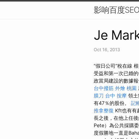
影响百度SE
Je Mark
Oct 16, 2013
“假日公司”稅在線 
受益和第一次已婚
政當局建設的數據報
台中撥筋
外燴 桃園
膜刀
台中 按摩
領土
有47％的股份。
記
推拿整復
Kft也有
長之後，在他上任後的
Pete）為公共採
度假勝地一直是Ba