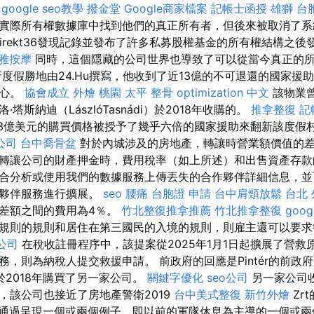
google seo教學
撥金堂
Google商家檔案
記帳士函授
雄獅 台
實際所有權數據庫中找到他們的真正所有者，但後來被取消了
irekt36發現記錄並發布了許多私募股權基金的所有權結構之後
雅按摩
同時，這個隱藏的公司世界也導致了可以從當今真正的
府度假勝地由24.Hu撰寫，他收到了近13億的不可退還的國家援
中心。
協會成立
外燴 桃園
太平 整骨
optimization 中文
該物業
塔斯納迪（LászlóTasnádi）於2018年收購的。
推拿整復
記
23億美元的購買價格被授予了幾乎六倍的國家援助來翻新該度假
公司
台中喬骨盆
對於內城涉及的房地產，轉讓時營業額價值的差
轉讓公司的財產押金時，費用稅率（如上所述）和出售資產存款的
合分析或使用我們的數據服務上傳丟失的合作夥伴詳細信息，並
作夥伴服務進行擴展。
seo
腰痛
台胞證 申請
台中肩頸放鬆
台北
差額之間的費用為4％。
竹北整復推拿推薦
竹北推拿整復
goo
規則的規則和居住在第三國民的入境的規則，則雇主還可以要求
公司
在稅收註冊程序中，該提案從2025年1月1日起擴展了營救
務，則為納稅人提交救援申請。 前政府的回應是Pintér的前政
i，並於2018年購買了另一家公司。
關鍵字優化
seo公司
另一家公司收
，該公司也接近了房地產警衛2019
台中美式整復
新竹外燴
Zrt
通過呈現一個或兩個例子，即以前的軍隊休息為主導的一個或兩