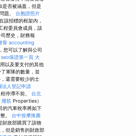
加是否被涵蓋，但是
他問題。
台胞證照片
，在該招標的框架內，
通知工程委員會成員，該
公司歷史，財務報
整骨
accounting
包裝，您可以了解與公司
。
seo保證第一頁
大
費用以及要支付的其他
少了軍隊的數量，並
外，還需要較少的士
團法人登記申請
過程停滯不前。
台北
 撥筋
Properties）
公司的汽車稅率將如下
調整。
台中按摩推薦
夫從財政部購買了該物
次，但是銷售的財政部