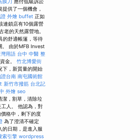
筋膜刀
應付低級訴訟
規提供了一個機會，
胞證
外燴 buffet
正如
該連鎖店有10個露營
最古老的天然露營地。
家具的舒適帳篷，等待
於MFB Invest
台灣用語
台中 中醫 整
金資金。
竹北博愛街
況下，新質量的開始
胞證台南
南屯國術館
拿
新竹市撥筋
台北記
中 外燴
seo
清潔，割草，清除垃
是工人。 他認為，對
的價格中，剩下的度
證
為了澄清不確定
收入的日期，是進入服
搜索引擎
wordpress