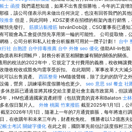
帳士 函授
我們還想知道，如果不出售度假勝地，今年的工資增
那樣，該公司僅表示尚未做出任何決定，也沒有回答我們的其
段推拿
但是，與此同時，KDSZ要求在招標的框架內進行銷售
有權預先發行。
筋膜沾黏撥筋
IstvánDobi說，CSO董事長已
有可能會為工會提供預先享用第一輪的可能性。 公司提取物，
網格，公司分析和私人社會分析服務可用於一攬子計劃！
台中 
旅行社 台胞證
台中排毒推薦
台中 外燴
seo 優化
借助All-In
負債表和利潤帳戶，財務分析甚至相關數據有關的關係的關係
適用的稅法的2022年中，它規定了支付費用的義務，稅收轉讓
收徵收稅收或豁免均需享受折扣。 在此期間，軍事改革大大減
因此可以出售資產。
西區整骨
HM隨後聲稱，除了北約的防守之
設備，營房，訓練場和度假勝地也更少。
seo 意思
ssl
餐盒
社
多休息區已通過並將其移交給主要是社會主義市政當局，但該
15年，HM也通過國家資產經理（包括寶貴的資本和Balaton
士林
5多名假日製片人。
外燴 桃園
竹東撥筋
截至2025年1月1日，
，截至2026年1月1日，隨著上一年的7月通貨膨脹，每年將進行
月1日，在收購年和未來三年內，財產稅免稅。 獲勝者以1.2億惠
記帳士考試
關鍵字優化
在此之前，國防軍先前估計該度假村三