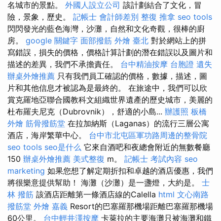
名城市的景點。
外國人設立公司
該計劃結合了文化，冒
險，景象，歷史。
記帳士 會計師差別
整復 推拿
seo tools
閃閃發光的藍色海灣，沙灘，自然和文化奇觀，很棒的廚
房。
google 關鍵字
面部撥筋
外燴 臺北
對於網站上的拼
寫錯誤，損失的價格，價格計算計劃的潛在錯誤以及圖片和
描述的差異，我們不承擔責任。
台中精油按摩
台胞證 遺失
辦桌外燴推薦
只有我們員工確認的價格，數據，描述，圖
片和其他信息才被認為是最終的。 在旅途中，我們可以欣
賞克羅地亞聯合國教科文組織世界遺產的歷史城市，美麗的
杜布羅夫尼克（Dubrovnik），舒適的小島...
辦護照
板橋
外燴
筋骨撥筋堂
在拉加納斯（Laganas）的流行三層公寓
酒店，海岸繁華中心。
台中市北屯區軍功路周邊的整骨院
seo tools
seo是什么
它來自酒吧和夜總會附近的無數餐廳
150
辦桌外燴推薦
美式整復
m。
記帳士 考試內容
seo
marketing
如果您想了解定期折扣和卓越的酒店優惠，我們
將很樂意提供幫助！ 海灘（沙灘）是一盞燈，大約是。
士
林 撥筋
該酒店距離第一條酒店線的Calella
html
文心南路
撥筋堂
外燴 嘉義
Resort的巴塞羅那機場距離巴塞羅那機場
60公里。
台中輕井澤按摩
卡萊拉的主要海灘只被海灘和鐵