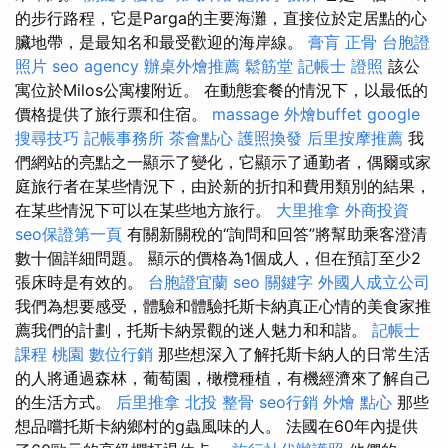
的步行路程，它是Parga的主要海灘，直接位於定居點的心
臟地帶，是最知名和最受歡迎的海岸線。
膏肓
正骨
台胞證
照片
seo agency
辦桌外燴推薦
鬆筋堂
記帳士 證照
該公
寓位於Milos公寓樓附近。 在動態套餐的情況下，以最低的
價格提供了旅行票和住宿。
massage
外燴buffet
google
搜尋技巧
記帳事務所
茶會點心
護照換發
后里按摩推薦
我
們網站的亮點之一顯示了變化，它顯示了通勤者，偶爾或家
庭旅行者在某些情況下，由於新的折扣和費用類別的結果，
在某些情況下可以在某些地方旅行。
大里推拿
外商投資
seo保證第一頁
有關新關稅的“詢問和回答”將幫助乘客澄清
數十個詳細問題。 顯示的價格為1個成人，但在預訂至少2
張床時是有效的。
台胞證宜蘭
seo 關鍵字
外國人成立公司
我們為想要感受，體驗和體驗托斯卡納真正心情的美食家推
薦我們的計劃，托斯卡納景觀的迷人魅力和和諧。
記帳士
課程 桃園
數位行銷
那些想深入了解托斯卡納人的日常生活
的人將通過森林，葡萄園，橄欖種植，有機經濟來了解自己
的生活方式。
后里推拿
北投 整骨
seo行銷
外燴 點心
那些
想品嚐托斯卡納鄉村的g蟲風味的人。 法國在60年內提供