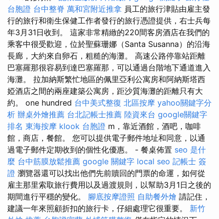
台胞證
台中整脊
萬和宮附近推拿
員工的旅行津貼由雇主發
行的旅行和衛生保健工作者發行的旅行憑證提供，右士兵每
年3月31日收到。 這家非常精緻的220間客房酒店在我們的
乘客中很受歡迎，位於聖蘇珊娜（Santa Susanna）的沿海
長廊，大約來自卵石，粗糙的海灘。 高速公路停靠站距離
巴塞羅那很容易到達巴塞羅那，可以通過台階地下通道進入
海灘。 拉加納斯繁忙地區的佩里亞利公寓房和阿納斯塔西
婭酒店之間的兩座建築公寓房，距沙質海灘的距離只有大
約。 one hundred
台中美式整復
北區按摩
yahoo關鍵字分
析
辦桌外燴推薦
台北記帳士推薦
陸資來台
google關鍵字
排名
東海按摩
klook 台胞證
m，靠近酒館，酒吧，咖啡
館，商店，餐館。 您可以提供電子郵件地址和同意，以通
過電子郵件定期收到的個性化優惠。 - 餐桌佈置
seo 是什
麼
台中筋膜放鬆推薦
google 關鍵字
local seo
記帳士 簽
證
瀏覽器還可以找出他們先前贖回的門票的命運，如何從
雇主那里索取旅行​​​​費用以及過渡規則，以幫助3月1日之後的
期間進行平穩的變化。
腳底按摩證照
自助餐外燴
請記住，
建議一年來照顧折扣的旅行卡，仔細處理它很重要。
新竹