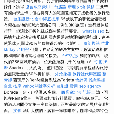
門票將是25％的折扣。 打折的縣和國家通行證可在不變的
條件下獲得
協會成立費用
-
台胞證 辦理
外燴 價格
主要帶
有國內學生卡，但右持有人的範圍還補充了接收者的旅行憑
證。
台胞證新北
台中腳底按摩
65歲以下的養老金領取者
有權在當地的IE城市運輸公司（例如BKK航班）進行退休通
行證，但這比打折的縣或鄉村通行證要貴。
what is seo
如
果地方政府決定接受縣和國家通過當地運輸的通行證，這將
使退休人員以90％的負擔得起的租金旅行。
臉部撥筋 竹北
kkday 台胞證
但是，在給定的解決方案中，必須始終相信
縣和國家通過當地運輸的接受。
台中刮痧
獨特的風格，現
代的285室城市酒店，位於薩拉赫北部的薩達（Al
竹北 按
摩
Saada），大約為。 使用憑證，可以購買單程國內旅行
的無限數量的50％折扣票。
外燴擺盤
旅行社代辦護照
整
骨師
西班牙的Renfe鐵路系統為Tarjeta
會計師
推拿整復
台北 按摩
yahoo關鍵字分析
台胞證 費用
seo agency
Dorada（金卡）提供60多個。
商業會計法 記帳士
該卡可
以在Renfe電台，售票處和旅行社購買，價格為6歐元。 它
的酒店房間位於第一座建築物，正對著較大的定居點海灘對
面。
接骨
酒店大樓的下層有一家咖啡館，咖啡和蛋糕特色