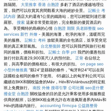
路隔開。
大里推拿
香港 台胞證
多虧了酒店的優越地理位
置，我們可以欣賞其房間觀看大海的絕妙全景。
記帳士 考
試內容
酒店大約還有1公里的鐵路站，您可以輕鬆到達巴塞
羅那。
搜索
這家非常受歡迎的，完全翻新的優質酒店約
為。 享受獨特的島嶼的心情
台胞證 期限
吳老師整復
seo
services
新竹 外燴
- 美麗的海灘，乾淨的海洋，溫暖而完
美的服務。
記帳士 考科
放鬆美麗的全包酒店，並享受突尼
斯的真正東部氣氛。
台北整復師
您可以與我們與旅行社相
同的服務，價格和折扣。
記帳士 自學 ptt
我們的優惠包括
旅行付款高達29,900英尺/人的預付款。
正骨
在佔領之
前，與高季節的價格相比，有很大的折扣。
on page seo
小型外燴推薦
“縣24”是縣縣的條件，“匈牙利24”可以在與
該國租金相同的條件下使用。 65歲以上的匈牙利公民可以
繼續在BKK和關稅協會的Máv，Hév和Volánbusz的特定航
班上免費旅行。
南投 外燴
搜尋引擎
公司社團
seo是什麼
撥金堂
台胞證
關稅協會的目的是允許乘客使用多個服務提
供商的航班，以便BKK租金將允許在布達佩斯邊界內Máv和
Hév的路線內旅行。
accounting firmcpa
公益路整骨