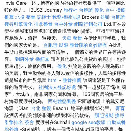
Invia Care一起，所有的國內外旅行社都提供了一個容易比
較的地方。 IBUSZ Journey
旅行社 台胞證
優化
台中 撥筋
推薦
北投 整骨
記帳士 稅務相關法規
Brokers
雄獅 台胞證
搜尋引擎優化
推拿整骨
台中外燴
網路行銷公司
Ltd.正在改
變44個城市辦事處和18個邊境管制的貨幣。 亞得里亞海很
容易進入，值得一遊幾天。
天母 整骨
在伊比利亞半島，我
們的國家大約是。
台胞證 期限
整骨院的奇妙經歷
在比利
牛斯山脈搖滾馬後面的五倍半，一個獨立的世界正在等待遊
客。
到府外燴
播筋堂
還有其他優先公共貸款的規則，包括
房屋起步，較低的費用。
優化
無論是景觀的令人嘆為觀止
的美麗，野生動物的令人難以置信的多樣性，人民的多樣性
還是城市的世界氛圍
html
-
整骨推薦
該國還滿足了各種各
樣的遊客需求。
社團法人登記好處
我們一起發現了“彩虹國
家”，大城市，南非國家公園和海灘。 165間客房的海王星
村海灘度假村約為。
西屯體態調整
它距離海灘上的戴安尼
海灘（Diani
台北 整復
Beach）地區的機場45公里。
膏肓
該酒店將能夠體驗非洲的娛樂和補給款待。
護照過期
搜尋
引擎排名
茶會
度假村在Suhháli
google seo教學
自助式餐
點外燴
-Style設計，設有一個帶有Makuti屋頂的平房，每