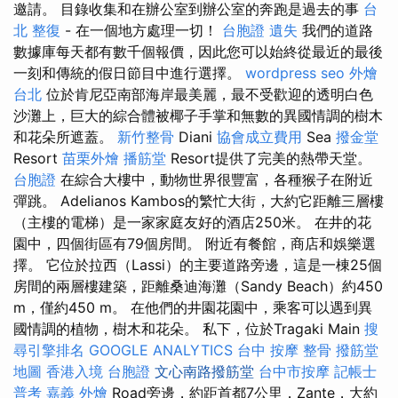
邀請。 目錄收集和在辦公室到辦公室的奔跑是過去的事
台
北 整復
- 在一個地方處理一切！
台胞證 遺失
我們的道路
數據庫每天都有數千個報價，因此您可以始終從最近的最後
一刻和傳統的假日節目中進行選擇。
wordpress seo
外燴
台北
位於肯尼亞南部海岸最美麗，最不受歡迎的透明白色
沙灘上，巨大的綜合體被椰子手掌和無數的異國情調的樹木
和花朵所遮蓋。
新竹整骨
Diani
協會成立費用
Sea
撥金堂
Resort
苗栗外燴
播筋堂
Resort提供了完美的熱帶天堂。
台胞證
在綜合大樓中，動物世界很豐富，各種猴子在附近
彈跳。 Adelianos Kambos的繁忙大街，大約它距離三層樓
（主樓的電梯）是一家家庭友好的酒店250米。 在井的花
園中，四個街區有79個房間。 附近有餐館，商店和娛樂選
擇。 它位於拉西（Lassi）的主要道路旁邊，這是一棟25個
房間的兩層樓建築，距離桑迪海灘（Sandy Beach）約450
m，僅約450 m。 在他們的井園花園中，乘客可以遇到異
國情調的植物，樹木和花朵。 私下，位於Tragaki Main
搜
尋引擎排名
GOOGLE ANALYTICS
台中 按摩 整骨
撥筋堂
地圖
香港入境 台胞證
文心南路撥筋堂
台中市按摩
記帳士
普考
嘉義 外燴
Road旁邊，約距首都7公里，Zante，大約