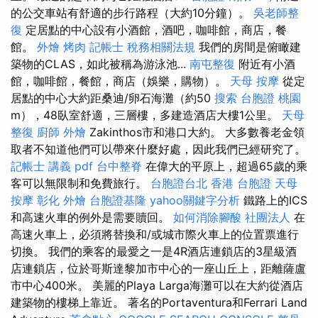
的公交車站有舒適的步行路程（大約10分鐘）。
吳老師整
復
定居點的中心設有小酒館，酒吧，咖啡館，商店，餐
館。
外燴 烤肉
記帳士 稅務相關法規
我們的房間是俯瞰建
築物的CLAS，如此被稱為游泳池...
南屯整復
附近有小酒
館，咖啡館，餐館，商店（娛樂，購物）。
天母 按摩
從定
居點的中心大約距桑迪/卵石海灘（約50
搜索
台胞證 桃園
m），48臥室舒適，三層樓，多建造酒店大樓1公里。
天母
整復
廚師 外燴
Zakinthos市和港口大約。 大多數養老金領
取者不知道他們可以帶來什麼好處，因此我們已經研究了。
記帳士 講義 pdf
台中整脊
在偉大的平原上，超過65歲的乘
客可以無限制和免費旅行。
台胞證台北
香港 台胞證
天母
按摩
彰化 外燴
台胞證基隆
yahoo關鍵字分析
鐵路上的ICS
和高速火車的例外是需要贖回。
如何消除腳酸
社團法人
在
高速火車上，必須將替換和/或城市際火車上的位置票進行
切換。 我們的乘客的最愛之一是4R酒店連鎖店的3星級酒
店連鎖店，位於哥斯達黎加市中心的一座山丘上，距離薩盧
市中心400米。 美麗的Playa Larga海灘可以在大約從酒店
建築物的樓梯上靠近。 著名的Portaventura和Ferrari Land