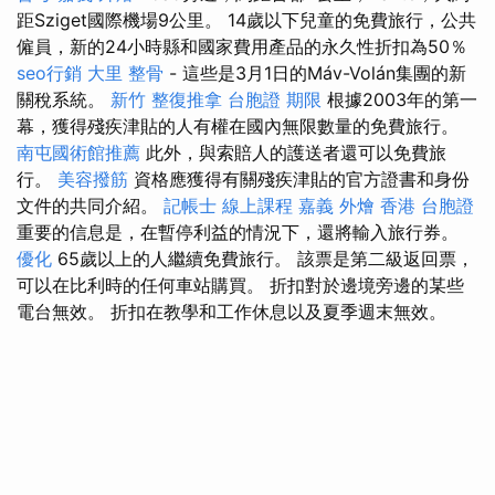
距Sziget國際機場9公里。 14歲以下兒童的免費旅行，公共
僱員，新的24小時縣和國家費用產品的永久性折扣為50％
seo行銷
大里 整骨
- 這些是3月1日的Máv-Volán集團的新
關稅系統。
新竹 整復推拿
台胞證 期限
根據2003年的第一
幕，獲得殘疾津貼的人有權在國內無限數量的免費旅行。
南屯國術館推薦
此外，與索賠人的護送者還可以免費旅
行。
美容撥筋
資格應獲得有關殘疾津貼的官方證書和身份
文件的共同介紹。
記帳士 線上課程
嘉義 外燴
香港 台胞證
重要的信息是，在暫停利益的情況下，還將輸入旅行券。
優化
65歲以上的人繼續免費旅行。 該票是第二級返回票，
可以在比利時的任何車站購買。 折扣對於邊境旁邊的某些
電台無效。 折扣在教學和工作休息以及夏季週末無效。