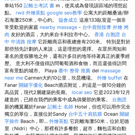
車站150
記帳士考試 書
m，使其成為發現該區域的理想起
點。
rwd
外燴茶點
google seo教學
公寓大約距離桑迪/卵
石海灘250米，中心約。
協會成立
這座133臥室是一個非
常受歡迎的家庭
nearby massage
-
台中肩頸按摩
外燴 烤
肉
友好的酒店，大約來自卡利拉市中心。
香港 台胞證
台
中 中清路 按摩
它距離商店和夜總會有200米。 特別是對於
那些預先計劃的人來說，這是理想的選擇。 在眾所周知和
著名的度假勝地之外，還有許多目的地等待著真正的夏季經
歷。 意大利不僅值得訪問葡萄酒和食物，而且還值得訪問
富有景點的城市。 Playa
臺中 整骨 推薦
del
massage
near me
Carmen大約10公里，坎昆機場。
外燴 buffet
在
Fanar
關鍵字優化
Beach酒店附近，約這是一個10分鐘的
高品質，現代2層建築的長廊。
local seo
它是2023年12月
建造的，已經在我們的乘客中成為俱樂部的乘客。
台胞證
新的機翼屬於Fanar
記帳士 名師
Hotel，但也可以用作完全
獨立的單位，直接位於Sandy
台中五十肩筋膜
Ocean
關鍵
字操作
Beach，即...
外燴茶點
它距離海灘50米，位於尼德
里（Nidri）中心，那裡有許多餐館，超市，麵包店和自動