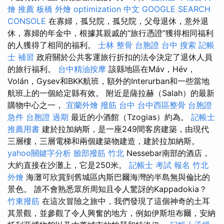
燴 推薦
板橋 外燴
optimization 中文
GOOGLE SEARCH
CONSOLE
在寡婦，孤兒院，孤兒院，父母退休，意外退
休，寡婦的年金中，根據其親戚的“旅行憑證”獲得相同福利
的人獲得了相同的福利。
士林 整骨
台胞證 台中
搜索
記帳
士 補習
政府關於公共客運旅行折扣的法令決定了退休人員
的旅行福利。
台中精油按摩
該縣地區在Máv，Hév，
Volán，Gysev和BKK航班，額外的Interurban和一些當地
航班上的一個給定縣有效。 附近是薩拉赫（Salah）的最新
購物中心之一，
宜蘭外燴
撥筋 台中
台中西區整骨
台胞證
急件
台胞證 過期
最近的小酒館（Tzogias）約為。
記帳士
推薦用書
建於拉加納斯，是一座249間客房建築，由現代
三層樓，三層電梯和兩個建築物建造，建於拉加納斯。
yahoo關鍵字分析
臉部撥筋 竹北
Nessebar南部的酒店，
大約直接在沙灘上，它是250米。
記帳士 考試 報名
竹北
外燴
海灘可欣賞到舊城區內斯巴爾海灣的半島無與倫比的
景色。 誰不會熟悉眾所周知且令人驚訝的Kappadokia？
竹東撥筋
在這次冒險之旅中，我們發現了這個神奇的土耳
其景觀，並參觀了令人興奮的地方，例如伊斯坦布爾，安納