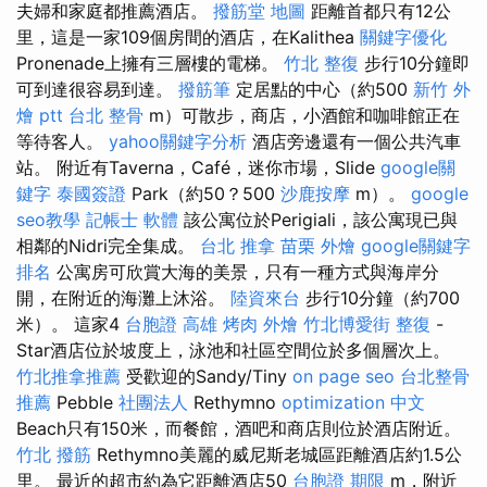
夫婦和家庭都推薦酒店。
撥筋堂 地圖
距離首都只有12公
里，這是一家109個房間的酒店，在Kalithea
關鍵字優化
Pronenade上擁有三層樓的電梯。
竹北 整復
步行10分鐘即
可到達很容易到達。
撥筋筆
定居點的中心（約500
新竹 外
燴 ptt
台北 整骨
m）可散步，商店，小酒館和咖啡館正在
等待客人。
yahoo關鍵字分析
酒店旁邊還有一個公共汽車
站。 附近有Taverna，Café，迷你市場，Slide
google關
鍵字
泰國簽證
Park（約50？500
沙鹿按摩
m）。
google
seo教學
記帳士 軟體
該公寓位於Perigiali，該公寓現已與
相鄰的Nidri完全集成。
台北 推拿
苗栗 外燴
google關鍵字
排名
公寓房可欣賞大海的美景，只​​​​有一種方式與海岸分
開，在附近的海灘上沐浴。
陸資來台
步行10分鐘（約700
米）。 這家4
台胞證 高雄
烤肉 外燴
竹北博愛街 整復
-
Star酒店位於坡度上，泳池和社區空間位於多個層次上。
竹北推拿推薦
受歡迎的Sandy/Tiny
on page seo
台北整骨
推薦
Pebble
社團法人
Rethymno
optimization 中文
Beach只有150米，而餐館，酒吧和商店則位於酒店附近。
竹北 撥筋
Rethymno美麗的威尼斯老城區距離酒店約1.5公
里。 最近的超市約為它距離酒店50
台胞證 期限
m，附近