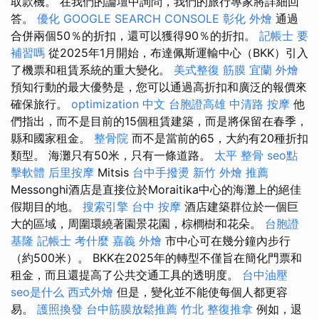
取款機。 在我們的論壇中詢問，我們的旅行專家將詳細回
答。
優化
GOOGLE SEARCH CONSOLE
彰化 外燴
通過
合併兩個50％的折扣，還可以獲得90％的折扣。
記帳士 要
補習嗎
從2025年1月開始，布達佩斯運輸中心（BKK）引入
了機票和租賃系統的重大變化。
美式整復 筋膜
宜蘭 外燴
預知行動的最大優勢是，您可以通過高折扣和廣泛的報價來
確保旅行。
optimization 中文
台胞證高雄
中清路 按摩
他
們指出，而不是目前的15個租賃建築，而是將保留在春季，
縣和國家租金。
整骨院
而不是當前的65，大約有20種折扣
類型。 海灘只有50米，只有一條道路。
太平 整骨
seo點
擊軟體
后里按摩
Mitsis
台中手撥燙
新竹 外燴 推薦
Messonghi酒店是直接位於Moraitika中心的海灘上的絕佳
假期目的地。
搜索引擎
台中 按摩
酒店建築群位於一個巨
大的區域，周圍環繞著園景花園，棕櫚樹和花朵。
台胞證
基隆
記帳士 考什麼
嘉義 外燴
市中心可在幾分鐘內步行
（約500米）。 BKK在2025年的轉型不僅旨在簡化門票和
租金，而且還提高了公共交通工具的透明度。
台中油壓
seo是什么
西式外燴
但是，變化並不能使每個人都更容
易。
護照換發
台中筋膜放鬆推薦
竹北 整復推拿
例如，退