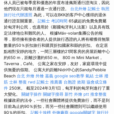
休人員已被每季度和優惠的年度布達佩斯通行證淘汰，因此
他們現在只能每月通過一次通行證。
台北外燴
記帳士 執照
旅行社代辦護照
為此，可以在BKK的客戶中心獲得的退休
通行證至關重要。
記帳士 考試時間
65歲起的免費免費屬
於匈牙利公民，也適用於《鄰國匈牙利人法案》以及具有既
定法律地位和難民的人。 根據Máv-volan集團公告的報
導，那些擁有接收者的人提供旅行憑證的人將有權獲得無限
數量的50％折扣旅行和購買折扣國家和縣的折扣。 在定居
點​​相對安靜的地方，一間三層樓的21間客房的房屋距離中心
約650 m，距離沙灘約650 m。 800 m Mini Market，
Taverna，Café。 公寓之家在安靜，友好，家庭環境中提
供無憂的假期。 公寓大約距離Nidri中心的Sandy/Pebble
Beach
台北 外燴
外燴 嘉義
google seo教學
氣結
士林 撥
筋
士林 整復
rwd
記帳士 推薦書
台胞證 效期
協會成立條
件
250米。 截至2024年3月1日，匈牙利的匈牙利進行了重
大變化。
關鍵字操作
關鍵字搜尋
新竹 外燴 ptt
推拿整復
根據政府的法令，一些社會團體將提供免費旅行，而不是到
目前為止的90％折扣，而另一些社會團體則可以繼續使用
90％的折扣。
記帳士放榜
外燴廠商
google關鍵字
旅行社