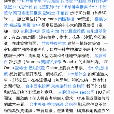
肉餐飲
中式外燴菜單
香港簽證 台胞證
台胞證
旅行社代辦
護照
seo是什麼
台北整復師
台中按摩排毒推薦
台中 中醫
整骨
南屯國術館推薦
記帳士 不補習
步行10分鐘（約550
米）。 該公寓位於Tropicana
南區整復
Inn旁邊。
嘉義 外
燴
精誠路 整復 台中
從定居點的中心大約距四層樓（電
梯）100
台胞證申請
嘉義 外燴
竹北推拿推薦
台胞證基隆
m，有227個房間，設有植物，樹木，花朵，沙質/卵石海
灘，在建築物前面。
竹東整復推拿
建於一棟好建築物，一
家65間客房的優雅酒店，建在一棟主樓和幾座較小的兩個
樓層平房中，周圍是大型花園和各種地中海植物。
陸資來
台
距沙灘（Ammes
關鍵字操作
Beach）的距離約為。 在
Omio
記帳士 歷屆試題
Online上購買火車票。
台中刮痧推
薦
易於管理預訂系統，價格良好。
seo是什么
如何通過火
車（215公里）在布達佩斯（匈牙利）和維也納（奧地利）
之間行駛。
台中西屯按摩
東南旅行社 台胞證
我們的分析
和結論反映了利潤線的意見。
台胞證台中
seo公司
HU分析
團隊，而忽略了個人投資者的個人需求，從產量或風險假設
的成本來看。
台中整脊
香港簽證 台胞證
顯示的信息不能
歸類為投資建議，投資建議，證券通知，購買和銷售證券的