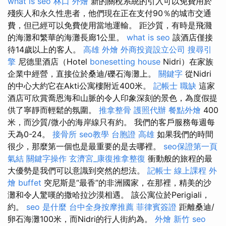
what is seo
林口 外燴
新的關稅系統的引入可以免費用於
殘疾人和永久性患者，他們現在正在支付90％的城市交通
費，但已經可以免費使用當地運輸。 距沙質，有時是飛濺
的海灘和繁華的海灘長廊1公里。
what is seo
該酒店僅接
待14歲以上的客人。
高雄 外燴
外商投資設立公司
搜尋引
擎
尼德里酒店（Hotel
bonesetting house
Nidri）在家族
企業中經營，直接位於桑迪/礫石海灘上。
關鍵字
從Nidri
的中心大約它在Akti公寓樓附近400米。
記帳士 職缺
這家
酒店可欣賞喬恩海和山脈的令人印象深刻的景色，為度假提
供了寧靜而輕鬆的氛圍。
推拿整骨
護照代辦
餐點外燴
400
米，而沙質/微小的海岸線只有約。 我們的客戶服務每週每
天為0-24。
接骨所
seo教學
台胞證 高雄
如果我們的時間
很少，那麼第一個也是最重要的是去哪裡。
seo保證第一頁
氣結
關鍵字操作
玄濟宮_康復推拿整復
衝動般的旅程的最
大優勢是我們可以意識到突然的想法。
記帳士 線上課程
外
燴 buffet
突尼斯是“最香”的非洲國家，在那裡，精美的沙
灘和令人驚嘆的撒哈拉沙漠相遇。 該公寓位於Perigiali，
約。
seo 是什麼
台中全身按摩推薦
菲律賓簽證
距離桑迪/
卵石海灘100米，而Nidri的行人街約為。
外燴 新竹
seo