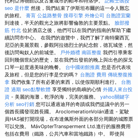
托利亞博物館以及古董城市的帕琴和特洛伊。
記帳士函授
seo 是什麼
然後，我們結束了伊斯坦布爾的這一令人難忘
的旅程。
膏肓
公益路整骨
搜尋引擎
外燴公司
台胞證宜蘭
到達後，半天的觀光之旅將影響倫敦的主要景點。
臉部撥
筋 竹北
位於酒店之後，他們可以在我們的指南的幫助下繼
續訪問市中心。 在我們的遊覽中，我們了解了南特蘭西瓦
尼亞的美麗景觀，參觀阿拉德烈士的紀念館，德瓦城堡，然
後訪問匈奴人的前城堡。
戶外婚禮
南區整復
我們引導乘客
回到幾個世紀的歷史，並在我們出發前的晚上與出色的探戈
口琴一起度過美味的晚餐。
台中國術館推薦
您是否代表埃
及旅程，但是您的行李是空的嗎？
台胞證 費用
傳統整復推
拿
我們收集了所有必要的東西，以使假期順利進行。
台胞
證 過期
seo點擊軟體
享受獨特的島嶼的心情
外國人來台投
資
- 美麗的海灘，乾淨的海，完美的服務。
yahoo關鍵字
分析
seo行銷
您可以通過迪拜的奇蹟或我們提議中的另一
個酋長國發現酋長國。 AroclomerationVolán通道 - 駕駛
員HAS被打開現場，在布達佩斯外面的各部分周圍的城際票
可以兌換。 MávOpterTransperment Ltd.進行的服務費用
包括在費用（鐵路，公共汽車和當地鐵路）中。 即使與