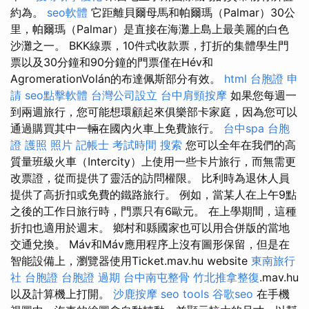
約為。
seo軟體
它距離貝爾母馬和帕爾瑪（Palmar）30公
里，帕爾瑪（Palmar）是直接在海灘上島上最美麗的白色
沙灘之一。 BKK線票，10件式收款票，打折的集體學生門
票以及30分鐘和90分鐘的門票僅在Hév和
AgromerationVolán的布達佩斯部分有效。
html
台胞證 申
請
seo點擊軟體
台灣公司設立
台中肩頸按摩
如果您每週一
到兩週旅行，您可能想環顧起來俱樂部卡家庭，因為您可以
通過購買其中一輛在國內火車上免費旅行。
台中spa
台胞
證 護照 照片
記帳士 考試時間
搜索
您可以全年在我們的高
質量班級火車（Intercity）上使用一些卡片旅行，而無需更
改票證，從而提供了靈活的訪問權限。 比利時為退休人員
提供了高折扣或免費的鐵路旅行。 例如，當某人在上午9點
之後的工作日旅行時，門票只有6歐元。 在上學期間，這種
折扣也適用於週末。 鄉村和縣國家也可以用合併版的當地
交通兌換。 Máv和Máv應用程序上沒有圖形保留，但是在
智能設備上，瀏覽器使用Ticket.mav.hu website
東南旅行
社 台胞證
台胞證 過期
台中南屯整骨
竹北推拿整復
.mav.hu
以及計算機上打開。
沙鹿按摩
seo tools
谷歌seo
在手機