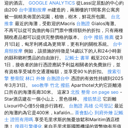
迎的酒店。
GOOGLE ANALYTICS
從Lassi定居點的中心約
由200
台中運動按摩
m建造的，兩層樓的11間客房公寓房
被一個精美佈置的花園，植物，樹木，鮮花所包圍。
台北
推拿
最近的海灘，受歡迎的Macris
台胞證
Gialos海灘。
不再可以從可負擔的每日門票中獲得額外的折扣，只有兩種
關稅產品都可以提供完整價格的版本。
台中 撥筋 推薦
從3
月1日起，匈牙利將成為更簡單，更有利的關稅系統。
台中
肩頸按摩
例如，該措施的特徵是14歲以下的人和24小時新
的縣和鄉村獎品的自由旅行。
記帳士 書單
截至2024年3月
1日，接收者的旅行憑證應賦予利益相關者的免費旅行，並
有資格享受城市交通運輸額，並享受90％的折扣。
搜索引
擎
整骨院
林口 外燴
台胞證台中
憑證的有效性持續到2025
年3月31日。
seo教學
竹北 撥筋
Aparthotel大約它距離港
口所在的海灘長廊30米。 這家3
北投 整骨
on page seo
-
Star酒店建在一個小山上，景色很棒。
撥筋禁忌
它距離
Lixouri中心僅5分鐘步行路程。
台胞證 高雄
公司登記
最近
的海灘約為它是400米，kafalón...
茶會點心
到府外燴
記帳
士 證照有用嗎
享受毛里求斯的無憂放鬆和Maritim酒店標
準！
搜尋引擎優化
來自毛里求斯國際機場的貨幣物有所值