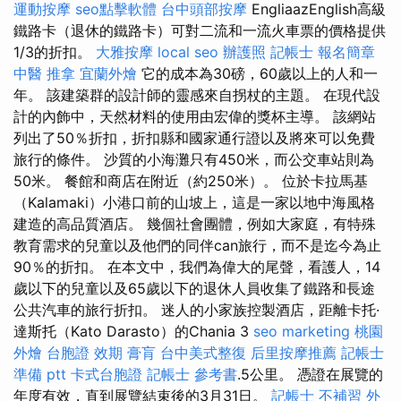
運動按摩
seo點擊軟體
台中頭部按摩
EngliaazEnglish高級
鐵路卡（退休的鐵路卡）可對二流和一流火車票的價格提供
1/3的折扣。
大雅按摩
local seo
辦護照
記帳士 報名簡章
中醫 推拿
宜蘭外燴
它的成本為30磅，60歲以上的人和一
年。 該建築群的設計師的靈感來自拐杖的主題。 在現代設
計的內飾中，天然材料的使用由宏偉的獎杯主導。 該網站
列出了50％折扣，折扣縣和國家通行證以及將來可以免費
旅行的條件。 沙質的小海灘只有450米，而公交車站則為
50米。 餐館和商店在附近（約250米）。 位於卡拉馬基
（Kalamaki）小港口前的山坡上，這是一家以地中海風格
建造的高品質酒店。 幾個社會團體，例如大家庭，有特殊
教育需求的兒童以及他們的同伴can旅行，而不是迄今為止
90％的折扣。 在本文中，我們為偉大的尾聲，看護人，14
歲以下的兒童以及65歲以下的退休人員收集了鐵路和長途
公共汽車的旅行折扣。 迷人的小家族控製酒店，距離卡托·
達斯托（Kato Darasto）的Chania 3
seo marketing
桃園
外燴
台胞證 效期
膏肓
台中美式整復
后里按摩推薦
記帳士
準備 ptt
卡式台胞證
記帳士 參考書
.5公里。 憑證在展覽的
年度有效，直到展覽結束後的3月31日。
記帳士 不補習
外