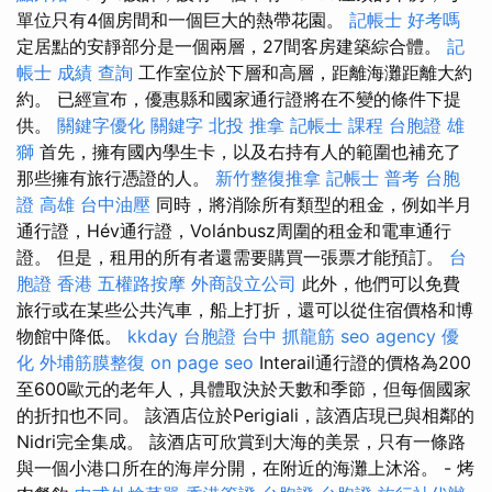
單位只有4個房間和一個巨大的熱帶花園。
記帳士 好考嗎
定居點的安靜部分是一個兩層，27間客房建築綜合體。
記
帳士 成績 查詢
工作室位於下層和高層，距離海灘距離大約
約。 已經宣布，優惠縣和國家通行證將在不變的條件下提
供。
關鍵字優化
關鍵字
北投 推拿
記帳士 課程
台胞證 雄
獅
首先，擁有國內學生卡，以及右持有人的範圍也補充了
那些擁有旅行憑證的人。
新竹整復推拿
記帳士 普考
台胞
證 高雄
台中油壓
同時，將消除所有類型的租金，例如半月
通行證，Hév通行證，Volánbusz周圍的租金和電車通行
證。 但是，租用的所有者還需要購買一張票才能預訂。
台
胞證 香港
五權路按摩
外商設立公司
此外，他們可以免費
旅行或在某些公共汽車，船上打折，還可以從住宿價格和博
物館中降低。
kkday 台胞證
台中 抓龍筋
seo agency
優
化
外埔筋膜整復
on page seo
Interail通行證的價格為200
至600歐元的老年人，具體取決於天數和季節，但每個國家
的折扣也不同。 該酒店位於Perigiali，該酒店現已與相鄰的
Nidri完全集成。 該酒店可欣賞到大海的美景，只​​​​有一條路
與一個小港口所在的海岸分開，在附近的海灘上沐浴。 - 烤