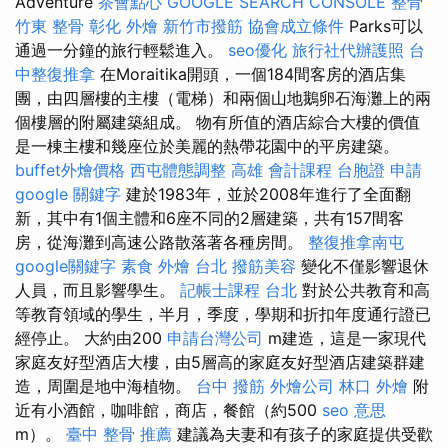
Adventure
茶會點心
GOOGLE SEARCH CONSOLE
整骨
竹東 整骨
彰化 外燴
新竹市撥筋
協會成立條件
Parks可以
通過一分鐘的旅行輕鬆進入。
seo優化
旅行社代辦護照
台
中整復推拿
在Moraitika開頭，一個184間客房的酒店集
團，由四層樓的主樓（電梯）和兩個山地鵝卵石海灘上的兩
個樓層的附屬建築組成。 物有所值的酒店綜合大樓的價值
是一棟主樓和幾座位於美麗的熱帶花園中的平房建築。
buffet外燴價格
西屯體態調整
高雄 會計課程
台胞證 申請
google 關鍵字
建於1983年，並於2008年進行了全面翻
新，其中有1個主體和6座不同的2層建築，共有157間客
房，從海灘到高速公路散落著各種房間。
整復推拿南屯
google關鍵字
素食 外燴 台北
撥筋美容
變化不僅影響退休
人員，而且影響學生。
記帳士課程 台北
對於公共教育和高
等教育領域的學生，半月，季度，學期和折扣年度通行證已
經停止。 大約由200
申請台灣公司
m建造，這是一家現代
家庭友好型酒店大樓，由5層高的家庭友好型酒店建築群建
造，周圍是地中海植物。
台中 撥筋
外燴公司
林口 外燴
附
近有小酒館，咖啡館，商店，餐館（約500
seo 意思
m）。
臺中 整骨 推薦
建議為夫妻和有孩子的家庭提供受歡