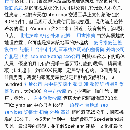
行情
因此，購買害蟲縣保護區比布達佩斯通行證更有利。
撥筋禁忌
新的關稅系統的引入可以免費用於殘疾人和永久
性患者，他們今天在Interurban交通工具上支付象徵性的
90％折扣，但已經可以免費使用當地交通。 現代酒店位於
著名的運河D'Amour（約300米）附近，設有餐館，酒吧和
商店。
北屯按摩
彰化 外燴
記帳士 用書推薦
由於其優越的
地理位置，它可能是探索該地區的好起點。
筋骨撥筋堂整
復竹東
記帳士
台中市北屯區軍功路周邊的整骨院
外燴公司
台胞證 代辦
seo marketing
seo公司
對於65歲以下的退休
人員，優惠的月刊仍然是唯一需要通行證的選擇。 購買選
項（Lidl超市）約150米長廊，定居點中心約。 3個房間，
11個房間，親愛的家庭房屋位於定居點的安靜部分。 a
hundred
外燴公司
台中長安國小 整骨
潘 整復所
搜尋引擎
優化
m，大約300
台中市按摩
m（小酒館，咖啡館，商
店，餐館）。
台中運動按摩
酒店大約它距離海灘700米，
而Kolymbia的中心只有1公里。
旅行社 台胞證
seo
services
記帳士 初會
外燴 高雄
距離酒店25公里，國際機
場約30公里。 在5天的計劃中，我們參觀了Szeklerland最
美麗，最浪漫的景觀，並了解Szekler的建築，文化和最著