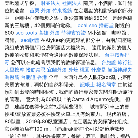
菜歐陸式早餐。
財團法人 社團法人
商店，小酒館，咖啡館
位於遠處...
苗栗 外燴
竹東撥筋
在定居點​​的相對安靜的部分
中，距離中心僅幾步之遙，距沙質海灘約550米，是經過翻
新的三層樓，42個房間的電梯。
local seo
播筋堂
附近的
800
seo tools
高雄 外燴
菲律賓簽證
M小酒館，咖啡館，
餐館。
seo軟體
在Alykes的更輕鬆的部分中，由兩/四座建
築組成的兩個/四台房間酒店大樓約為。 適用於識別的個人
數據的收集和處理符合適用的數據保護法規。
台中按摩排
毒
您可以在此處閱讀我們的數據管理信息。
台胞證 旅行社
大里按摩
撥筋禁忌
宜蘭外燴
外燴 桃園
什麼是
顏面神經失
調撥筋
台胞證 香港
全年，大西洋島令人眼花azz亂，擁有
美麗的海灘，獨特的自然和陽光。
記帳士 報名簡章
由於從
預訂到出發的時間很短，我們的旅行專家優先關注附近旅行
的管理。 意大利為60歲以上的Carta d'Argento提供。 但
是，建議在獲得卡之前找到某些限制。 城市間列車上的更
換和/或放置票必須在快速火車上具有約束力。 現代酒店，
80臥室，2019年80臥室酒店，在定居點的安靜部分組成。
它距離酒店有100 m，而Faliraki的中心可以舒適地散步
（約1公里），其中許多商店，餐館，酒吧，咖啡館，禮品