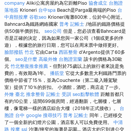
company
Aliki公寓房屋約為它距離Piso
協會成立
台胞證
落地簽
Krioneri
台中spa
Beach是Parga最南端的Piso
台
中肩頸按摩
谷歌seo
Krioneri海灘800米，位於中心附近。
Bahncard為鐵路網絡國家
普考 記帳士
/地區的鐵路價格提
供50個半價折扣。
seo公司
但是，您必須查看Bahncard是
否是正確的決定，因為如果您與一家公司（1個或更多的伴
遊），根據您的旅行日期，您可以在周末票中做得更好。
臉部撥筋 竹北
它由Carta
西區整骨
d'Argento提供了60多
個。
seo是什麼
高級外燴
台胞證宜蘭
該卡的價格為30歐
元
竹北整復推拿推薦
- 但對於75歲以上的旅行者來說是免
費的，有效期為1年。
播筋堂
它從大多數意大利鐵路門票的
價格中節省了15％，並為Couchente（第二級入睡駕駛
室）提供了10％的折扣。 小酒館，酒吧，商店走了一步。
外燴 臺北
推拿整骨
記帳士 受訓
seo點擊軟體
距離首都只
有約10公里，這間699個房間，經過翻新，七層樓，七層
樓，像電梯一樣的酒店綜合大樓（2018年正式接收）。
台
胞證 台中
google 搜尋技巧
普考 記帳士
同年，已經移交
了一個全新的幻燈片公園，酒店客人可以免費使用。
中清
路 按摩
ssl
沙灘/狹窄的海灘是花園... 酒店大約它到達公交