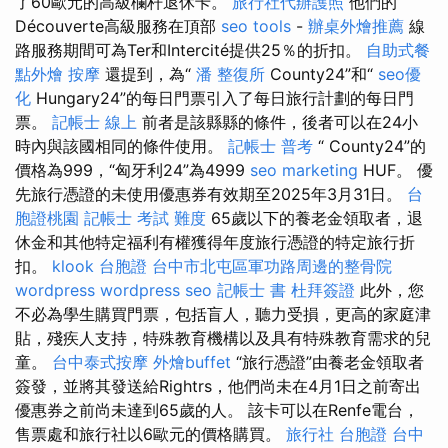
了60歐元的高級欄杆退休卡。
旅行社代辦護照
他們的
Découverte高級服務在頂部
seo tools
-
辦桌外燴推薦
線
路服務期間可為Ter和Intercité提供25％的折扣。
自助式餐
點外燴
按摩
還提到，為“
潘 整復所
County24”和“
seo優
化
Hungary24”的每日門票引入了每日旅行計劃的每日門
票。
記帳士 線上
前者是該縣縣的條件，後者可以在24小
時內與該國相同的條件使用。
記帳士 普考
“ County24”的
價格為999，“匈牙利24”為4999
seo marketing
HUF。 優
先旅行憑證的未使用優惠券有效期至2025年3月31日。
台
胞證桃園
記帳士 考試 難度
65歲以下的養老金領取者，退
休金和其他特定福利有權獲得年度旅行憑證的特定旅行折
扣。
klook 台胞證
台中市北屯區軍功路周邊的整骨院
wordpress
wordpress seo
記帳士 書
杜拜簽證
此外，您
不必為學生購買門票，包括盲人，聽力受損，更高的家庭津
貼，殘疾人支持，特殊教育機構以及具有特殊教育需求的兒
童。
台中泰式按摩
外燴buffet
“旅行憑證”由養老金領取者
簽發，並將其發送給Rightrs，他們尚未在4月1日之前寄出
優惠券之前尚未達到65歲的人。 該卡可以在Renfe電台，
售票處和旅行社以6歐元的價格購買。
旅行社 台胞證
台中