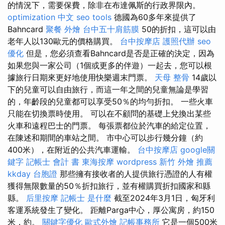
的情況下，需要保費，除非在布達佩斯的行政界限內。
optimization 中文
seo tools
德國為60多年來提供了
Bahncard
聚餐 外燴
台中五十肩筋膜
50的折扣，這可以由
老年人以130歐元的價格購買。
台中按摩店
護照代辦
seo
優化
但是，您必須查看Bahncard是否是正確的決定，因為
如果您與一家公司（1個或更多的伴遊）一起去，您可以根
據旅行日期來更好地使用快樂週末門票。
天母 整骨
14歲以
下的兒童可以自由旅行，而這一年之間的兒童無論是學習
的，年齡段的兒童都可以享受50％的均勻折扣。 一些火車
只能在切換票時使用。 可以在不顧問的基礎上兌換出某些
火車和遠程巴士的門票。 每張票都位於汽車的給定位置，
在陳述和期間的車站之間。 市中心可以步行幾分鐘（約
400米），在附近的公共汽車運輸。
台中按摩店
google關
鍵字
記帳士 會計 書
東海按摩
wordpress
新竹 外燴 推薦
kkday 台胞證
那些擁有接收者的人提供旅行憑證的人有權
獲得無限數量的50％折扣旅行，並有權購買折扣國家和縣
縣。
后里按摩
記帳士 是什麼
截至2024年3月1日，匈牙利
客運系統發生了變化。 距離Parga中心，厚公寓房，約150
米，約。
關鍵字優化
歐式外燴
記帳事務所
它是一個500米