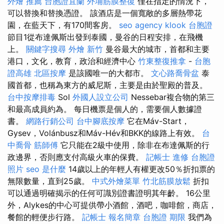
外燴 推薦
台胞證宜蘭
外埔筋膜整復
僅在指定的情況下，
可以替換和替換憑證。 該酒店是一個寬敞的多層熱帶花
園，在藍天下，有170間客房。
seo agency
klook 台胞證
節目1從布達佩斯出發到泰國，曼谷的日程安排，在飛機
上。
關鍵字搜尋
外燴 新竹
曼谷最大的城市，首都和主要
港口，文化，教育，政治和經濟中心
竹東整復推拿
-
台胞
證高雄
北區按摩
是該國唯一的大都市。
文心路喬骨盆
泰
國首都，也稱為東方的威尼斯，主要是由於聖殿的普及。
台中按摩排毒
Sol
外國人設立公司
Nessebar複合物的第三
和最高成員約為。 每日機票是個人的，需要個人數據證
書。
網路行銷公司
台中腳底按摩
它在Máv-Start，
Gysev，Volánbusz和Máv-Hév和BKK的線路上有效。
台
中喬骨
筋師傅
它只能在2級中使用，除非在布達佩斯的行
政邊界，否則應支付高級火車的保費。
記帳士 進修
台胞證
照片
seo 是什麼
14歲以上的年輕人有權更改50％折扣票的
無限數量，直到25歲。
中式外燴菜單
竹北筋膜放鬆
折扣
可以通過明確揭示的任何可識別證書證明其年齡。 16公里
外，Alykes的中心可提供帶小酒館，酒吧，咖啡館，商店，
餐館的輕便步行路。
記帳士 報名簡章
台胞證 期限
我們為