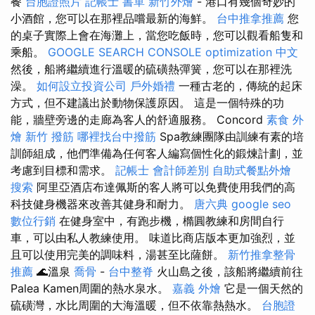
餐
台胞證照片
記帳士 書單
新竹外燴
- 港口有幾個奇妙的
小酒館，您可以在那裡品嚐最新的海鮮。
台中推拿推薦
您
的桌子實際上會在海灘上，當您吃飯時，您可以觀看船隻和
乘船。
GOOGLE SEARCH CONSOLE
optimization 中文
然後，船將繼續進行溫暖的硫磺熱彈簧，您可以在那裡洗
澡。
如何設立投資公司
戶外婚禮
一種古老的，傳統的起床
方式，但不建議出於動物保護原因。 這是一個特殊的功
能，牆壁旁邊的走廊為客人的舒適服務。 Concord
素食 外
燴
新竹 撥筋
哪裡找台中撥筋
Spa教練團隊由訓練有素的培
訓師組成，他們準備為任何客人編寫個性化的鍛煉計劃，並
考慮到目標和需求。
記帳士 會計師差別
自助式餐點外燴
搜索
阿里亞酒店布達佩斯的客人將可以免費使用我們的高
科技健身機器來改善其健身和耐力。
唐六典
google seo
數位行銷
在健身室中，有跑步機，橢圓教練和房間自行
車，可以由私人教練使用。 味道比商店版本更加強烈，並
且可以使用完美的調味料，湯甚至比薩餅。
新竹推拿整骨
推薦
🌊溫泉
喬骨
-
台中整脊
火山島之後，該船將繼續前往
Palea Kamen周圍的熱水泉水。
嘉義 外燴
它是一個天然的
硫磺灣，水比周圍的大海溫暖，但不依靠熱熱水。
台胞證