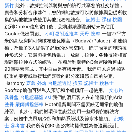
新竹
此外，數據控制器將與您的許可共享您的社交媒體，
廣告和分析合作夥伴，您的網站數據可以將數據與您從所收
集的其他數據或使用其他服務相結合。
記帳士 課程 桃園
跳到Cookie信息窗口後，您將繼續瀏覽網站來為使用
Cookie做出貢獻。
小叮噹附近推拿
天母 按摩
一個27平方
米的高級房間可俯瞰布達瓦爾宮（BudavárPalace）和連鎖
橋，為最多3人提供了舒適的休息空間。 除了簡單的靜態拉
伸形式外，它還包括包括張力，放鬆，拉伸，各種技術和實
現靜態拉伸方式的練習。 在匈牙利獨特的3台冒險軌道由
90個要素完成，其中自由是有機元素。 我們可以通過省略
較重的要素或重複我們喜歡的部分來繼續自己的決定。
Harmony
嘉義 外燴
台胞證過期
搜索
記帳士 稅務士
Rooftop瑜伽可與私人預訂和小組預訂一起使用。
文心路
喬骨盆
台胞證基隆
ssl
我們的酒店客人在布達佩斯的Aria
整骨
嚴師傅撥筋棒
Hotel逗留期間不需要缺乏通常的瑜伽
練習。 此外，我們對環保意識並使用一些環保的解決方
案，例如中央風扇冷卻和加熱系統以及節水水龍頭。
記帳
士 參考書
我們所有的60套公寓均提供並為舒適而設計。