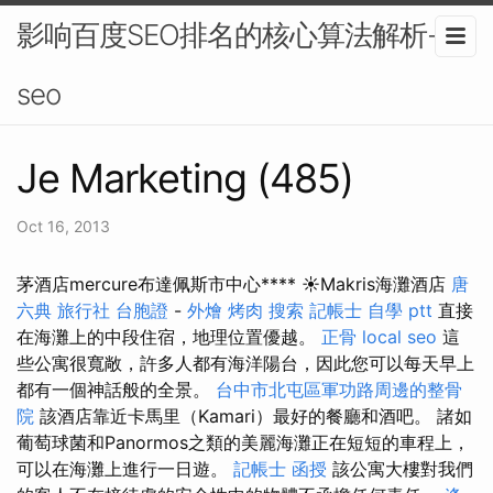
影响百度SEO排名的核心算法解析-
seo
Je Marketing (485)
Oct 16, 2013
茅酒店mercure布達佩斯市中心**** ☀️Makris海灘酒店
唐
六典
旅行社 台胞證
-
外燴 烤肉
搜索
記帳士 自學 ptt
直接
在海灘上的中段住宿，地理位置優越。
正骨
local seo
這
些公寓很寬敞，許多人都有海洋陽台，因此您可以每天早上
都有一個神話般的全景。
台中市北屯區軍功路周邊的整骨
院
該酒店靠近卡馬里（Kamari）最好的餐廳和酒吧。 諸如
葡萄球菌和Panormos之類的美麗海灘正在短短的車程上，
可以在海灘上進行一日遊。
記帳士 函授
該公寓大樓對我們