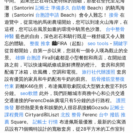
中間。 如果您正在尋找更特殊的體驗，那麼在聖托里尼海
灘（Santorini
記帳士 準備多久
自助餐
Beach）的騎馬海
灘（Santorini
台胞證申請
Beach）會令人難忘！
接骨
在
遊覽中，從當地的馬術農場開始，您可以到達火山海岸，在
這裡，您可以在風景如畫的環境中騎黑色沙灘。
台中整骨
神醫
藍色的自由，深色岩石和騎行既是一種舒緩又令人難
忘的體驗。
整復 推拿
🏙️FIRA（起點）
seo tools
-
關鍵字
從首都開始，自第一步以來，您就有一個令人嘆為觀止的全
景。
雄獅 台胞證
Fira到處都是小型餐館和商店，在開始道
路之前，可以快速喝紙條或新鮮擠壓的橙汁。 套房和房間
配備了冰箱，吹風機，空調和電視。
旅行社代辦護照
套房
設有優質的家具和牛奶配有牛奶的廚房。
筋骨撥筋堂整復
竹東
距離K46住所，布達佩斯歌劇院或大型猶太教堂不到5
分鐘。
seo軟體
此外，我們距離城市商務中心和公共交通
交通連接的FerencDeák廣場只有5分鐘的步行路程。
護照
換發
那些熱愛美食和娛樂的人很容易接觸Gozsdu
記帳士
課程費用
Cirtyard和Liszt
北投 整骨
Ferenc
台中 撥筋 推
薦
Square。
記帳士 行情
布達佩斯最優雅，最新的公寓酒
店設有71個獨特設計的寬敞套房，從28平方米的工作室到