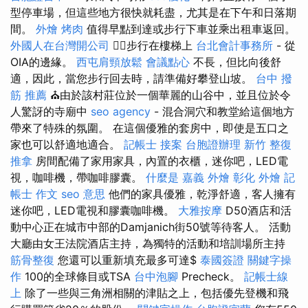
型停車場，但這些地方很快就耗盡，尤其是在下午和日落期
間。
外燴 烤肉
值得早點到達或步行下車並乘出租車返回。
外國人在台灣開公司
🚶‍♂️步行在樓梯上
台北會計事務所
- 從
OIA的邊緣。
西屯肩頸放鬆
會議點心
不長，但比向後舒
適，因此，當您步行回去時，請準備好攀登山坡。
台中 撥
筋 推薦
⛪由於該村莊位於一個華麗的山谷中，並且位於令
人驚訝的寺廟中
seo agency
- 混合洞穴和教堂給這個地方
帶來了特殊的氛圍。 在這個優雅的套房中，即使是五口之
家也可以舒適地適合。
記帳士 接案
台胞證辦理
新竹 整復
推拿
房間配備了家用家具，內置的衣櫃，迷你吧，LED電
視，咖啡機，帶咖啡膠囊。
什麼是
嘉義 外燴
彰化 外燴
記
帳士 作文
seo 意思
他們的家具優雅，乾淨舒適，客人擁有
迷你吧，LED電視和膠囊咖啡機。
大雅按摩
D50酒店和活
動中心正在城市中部的Damjanich街50號等待客人。 活動
大廳由女王法院酒店主持，為獨特的活動和培訓場所主持
筋骨整復
您還可以重新填充最多可達$
泰國簽證
關鍵字操
作
100的全球條目或TSA
台中泡腳
Precheck。
記帳士線
上
除了一些與三角洲相關的津貼之上，包括優先登機和飛