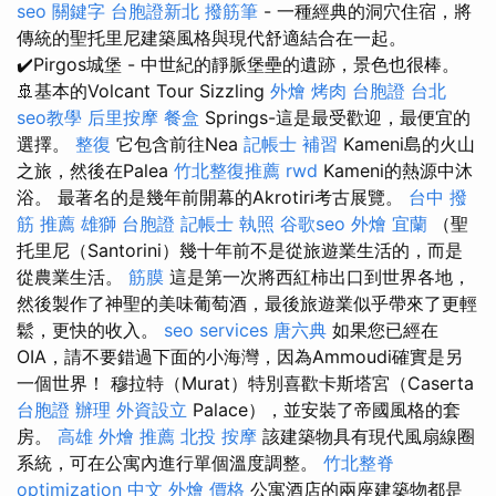
seo 關鍵字
台胞證新北
撥筋筆
- 一種經典的洞穴住宿，將
傳統的聖托里尼建築風格與現代舒適結合在一起。
✔️Pirgos城堡 - 中世紀的靜脈堡壘的遺跡，景色也很棒。
🚢基本的Volcant Tour Sizzling
外燴 烤肉
台胞證 台北
seo教學
后里按摩
餐盒
Springs-這是最受歡迎，最便宜的
選擇。
整復
它包含前往Nea
記帳士 補習
Kameni島的火山
之旅，然後在Palea
竹北整復推薦
rwd
Kameni的熱源中沐
浴。 最著名的是幾年前開幕的Akrotiri考古展覽。
台中 撥
筋 推薦
雄獅 台胞證
記帳士 執照
谷歌seo
外燴 宜蘭
（聖
托里尼（Santorini）幾十年前不是從旅遊業生活的，而是
從農業生活。
筋膜
這是第一次將西紅柿出口到世界各地，
然後製作了神聖的美味葡萄酒，最後旅遊業似乎帶來了更輕
鬆，更快的收入。
seo services
唐六典
如果您已經在
OIA，請不要錯過下面的小海灣，因為Ammoudi確實是另
一個世界！ 穆拉特（Murat）特別喜歡卡斯塔宮（Caserta
台胞證 辦理
外資設立
Palace），並安裝了帝國風格的套
房。
高雄 外燴 推薦
北投 按摩
該建築物具有現代風扇線圈
系統，可在公寓內進行單個溫度調整。
竹北整脊
optimization 中文
外燴 價格
公寓酒店的兩座建築物都是