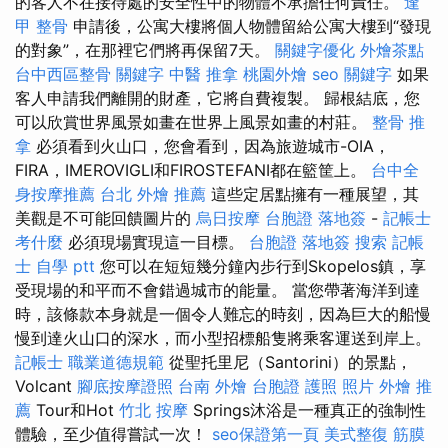
的客人不在接待處的安全性中的物體不承擔任何責任。
逢
甲 整骨
申請後，公寓大樓將個人物體留給公寓大樓到“發現
的對象”，在那裡它們將再保留7天。
關鍵字優化
外燴茶點
台中西區整骨
關鍵字
中醫 推拿
桃園外燴
seo 關鍵字
如果
客人申請我們離開的財產，它將自費複製。 歸根結底，您
可以欣賞世界風景如畫在世界上風景如畫的村莊。
整骨 推
拿
必須看到火山口，您會看到，因為旅遊城市-OIA，
FIRA，IMEROVIGLI和FIROSTEFANI都在籃筐上。
台中全
身按摩推薦
台北 外燴 推薦
這些定居點擁有一種展望，其
美觀是不可能回饋圖片的
烏日按摩
台胞證 落地簽
-
記帳士
考什麼
必須現場實現這一目標。
台胞證 落地簽
搜索
記帳
士 自學 ptt
您可以在短短幾分鐘內步行到Skopelos鎮，享
受現場的和平而不會錯過城市的能量。 當您帶著海洋到達
時，該條款本身就是一個令人難忘的時刻，因為巨大的船慢
慢到達火山口的深水，而小型招標船隻將乘客運送到岸上。
記帳士 職業道德規範
從聖托里尼（Santorini）的景點，
Volcant
腳底按摩證照
台南 外燴
台胞證 護照 照片
外燴 推
薦
Tour和Hot
竹北 按摩
Springs沐浴是一種真正的強制性
體驗，至少值得嘗試一次！
seo保證第一頁
美式整復 筋膜