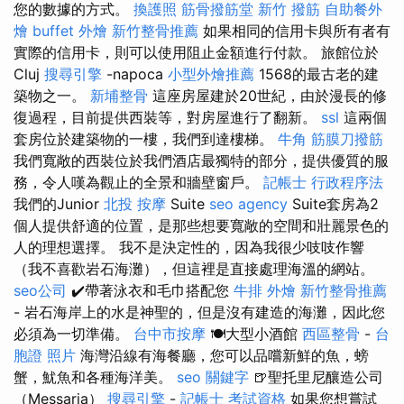
您的數據的方式。
換護照
筋骨撥筋堂
新竹 撥筋
自助餐外
燴
buffet 外燴
新竹整骨推薦
如果相同的信用卡與所有者有
實際的信用卡，則可以使用阻止金額進行付款。 旅館位於
Cluj
搜尋引擎
-napoca
小型外燴推薦
1568的最古老的建
築物之一。
新埔整骨
這座房屋建於20世紀，由於漫長的修
復過程，目前提供西裝等，對房屋進行了翻新。
ssl
這兩個
套房位於建築物的一樓，我們到達樓梯。
牛角 筋膜刀撥筋
我們寬敞的西裝位於我們酒店最獨特的部分，提供優質的服
務，令人嘆為觀止的全景和牆壁窗戶。
記帳士 行政程序法
我們的Junior
北投 按摩
Suite
seo agency
Suite套房為2
個人提供舒適的位置，是那些想要寬敞的空間和壯麗景色的
人的理想選擇。 我不是決定性的，因為我很少吱吱作響
（我不喜歡岩石海灘），但這裡是直接處理海溫的網站。
seo公司
✔️帶著泳衣和毛巾搭配您
牛排 外燴
新竹整骨推薦
- 岩石海岸上的水是神聖的，但是沒有建造的海灘，因此您
必須為一切準備。
台中市按摩
🍽️大型小酒館
西區整骨
-
台
胞證 照片
海灣沿線有海餐廳，您可以品嚐新鮮的魚，螃
蟹，魷魚和各種海洋美。
seo 關鍵字
🍺聖托里尼釀造公司
（Messaria）
搜尋引擎
-
記帳士 考試資格
如果您想嘗試