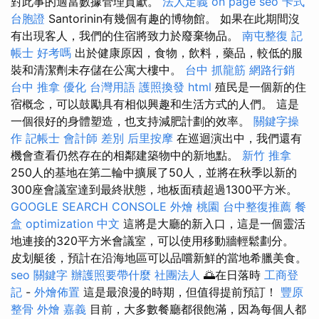
對此事的適當數據管理貢獻。
法人定義
on page seo
卡式
台胞證
Santorinin有幾個有趣的博物館。 如果在此期間沒
有出現客人，我們的住宿將致力於廢棄物品。
南屯整復
記
帳士 好考嗎
出於健康原因，食物，飲料，藥品，較低的服
裝和清潔劑未存儲在公寓大樓中。
台中 抓龍筋
網路行銷
台中 推拿
優化 台灣用語
護照換發
html
殖民是一個新的住
宿概念，可以鼓勵具有相似興趣和生活方式的人們。 這是
一個很好的身體塑造，也支持減肥計劃的效率。
關鍵字操
作
記帳士 會計師 差別
后里按摩
在巡迴演出中，我們還有
機會查看仍然存在的相鄰建築物中的新地點。
新竹 推拿
250人的基地在第二輪中擴展了50人，並將在秋季以新的
300座會議室達到最終狀態，地板面積超過1300平方米。
GOOGLE SEARCH CONSOLE
外燴 桃園
台中整復推薦
餐
盒
optimization 中文
這將是大廳的新入口，這是一個靈活
地連接的320平方米會議室，可以使用移動牆輕鬆劃分。
皮划艇後，預計在沿海地區可以品嚐新鮮的當地希臘美食。
seo 關鍵字
辦護照要帶什麼
社團法人
🌅在日落時
工商登
記
-
外燴佈置
這是最浪漫的時期，但值得提前預訂！
豐原
整骨
外燴 嘉義
目前，大多數餐廳都很飽滿，因為每個人都