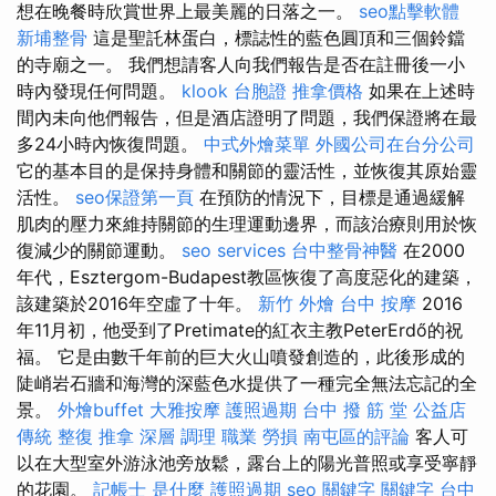
想在晚餐時欣賞世界上最美麗的日落之一。
seo點擊軟體
新埔整骨
這是聖託林蛋白，標誌性的藍色圓頂和三個鈴鐺
的寺廟之一。 我們想請客人向我們報告是否在註冊後一小
時內發現任何問題。
klook 台胞證
推拿價格
如果在上述時
間內未向他們報告，但是酒店證明了問題，我們保證將在最
多24小時內恢復問題。
中式外燴菜單
外國公司在台分公司
它的基本目的是保持身體和關節的靈活性，並恢復其原始靈
活性。
seo保證第一頁
在預防的情況下，目標是通過緩解
肌肉的壓力來維持關節的生理運動邊界，而該治療則用於恢
復減少的關節運動。
seo services
台中整骨神醫
在2000
年代，Esztergom-Budapest教區恢復了高度惡化的建築，
該建築於2016年空虛了十年。
新竹 外燴
台中 按摩
2016
年11月初，他受到了Pretimate的紅衣主教PeterErdő的祝
福。 它是由數千年前的巨大火山噴發創造的，此後形成的
陡峭岩石牆和海灣的深藍色水提供了一種完全無法忘記的全
景。
外燴buffet
大雅按摩
護照過期
台中 撥 筋 堂 公益店
傳統 整復 推拿 深層 調理 職業 勞損 南屯區的評論
客人可
以在大型室外游泳池旁放鬆，露台上的陽光普照或享受寧靜
的花園。
記帳士 是什麼
護照過期
seo 關鍵字
關鍵字
台中