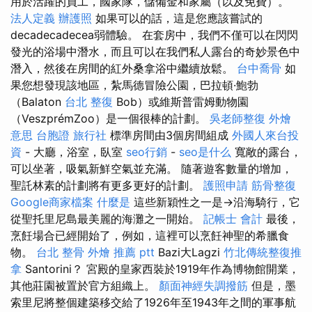
用於活躍的員工，國家隊，儲備金和家屬（以及免費）。
法人定義
辦護照
如果可以的話，這是您應該嘗試的
decadecadecea弱體驗。 在套房中，我們不僅可以在閃閃
發光的浴場中潛水，而且可以在我們私人露台的奇妙景色中
潛入，然後在房間的紅外桑拿浴中繼續放鬆。
台中喬骨
如
果您想發現該地區，紮馬德冒險公園，巴拉頓·鮑勃
（Balaton
台北 整復
Bob）或維斯普雷姆動物園
（VeszprémZoo）是一個很棒的計劃。
吳老師整復
外燴
意思
台胞證 旅行社
標準房間由3個房間組成
外國人來台投
資
- 大廳，浴室，臥室
seo行銷
-
seo是什么
寬敞的露台，
可以坐著，吸氣新鮮空氣並充滿。 隨著遊客數量的增加，
聖託林素的計劃將有更多更好的計劃。
護照申請
筋骨整復
Google商家檔案
什麼是
這些新穎性之一是→沿海騎行，它
從聖托里尼島最美麗的海灘之一開始。
記帳士 會計
最後，
烹飪場合已經開始了，例如，這裡可以烹飪神聖的希臘食
物。
台北 整骨
外燴 推薦 ptt
Bazi大Lagzi
竹北傳統整復推
拿
Santorini？ 宮殿的皇家西裝於1919年作為博物館開業，
其他莊園被置於官方組織上。
顏面神經失調撥筋
但是，墨
索里尼將整個建築移交給了1926年至1943年之間的軍事航