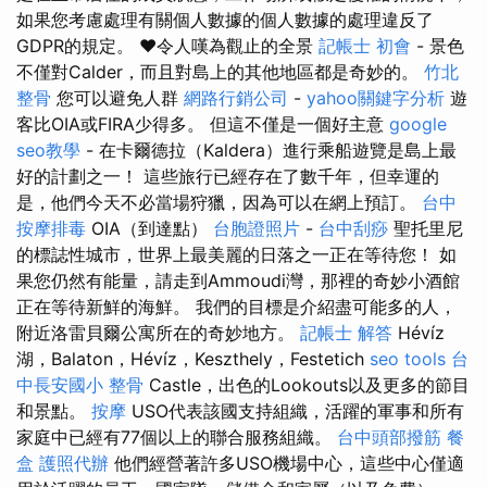
如果您考慮處理有關個人數據的個人數據的處理違反了
GDPR的規定。 ❤️令人嘆為觀止的全景
記帳士 初會
- 景色
不僅對Calder，而且對島上的其他地區都是奇妙的。
竹北
整骨
您可以避免人群
網路行銷公司
-
yahoo關鍵字分析
遊
客比OIA或FIRA少得多。 但這不僅是一個好主意
google
seo教學
- 在卡爾德拉（Kaldera）進行乘船遊覽是島上最
好的計劃之一！ 這些旅行已經存在了數千年，但幸運的
是，他們今天不必當場狩獵，因為可以在網上預訂。
台中
按摩排毒
OIA（到達點）
台胞證照片
-
台中刮痧
聖托里尼
的標誌性城市，世界上最美麗的日落之一正在等待您！ 如
果您仍然有能量，請走到Ammoudi灣，那裡的奇妙小酒館
正在等待新鮮的海鮮。 我們的目標是介紹盡可能多的人，
附近洛雷貝爾公寓所在的奇妙地方。
記帳士 解答
Hévíz
湖，Balaton，Hévíz，Keszthely，Festetich
seo tools
台
中長安國小 整骨
Castle，出色的Lookouts以及更多的節目
和景點。
按摩
USO代表該國支持組織，活躍的軍事和所有
家庭中已經有77個以上的聯合服務組織。
台中頭部撥筋
餐
盒
護照代辦
他們經營著許多USO機場中心，這些中心僅適