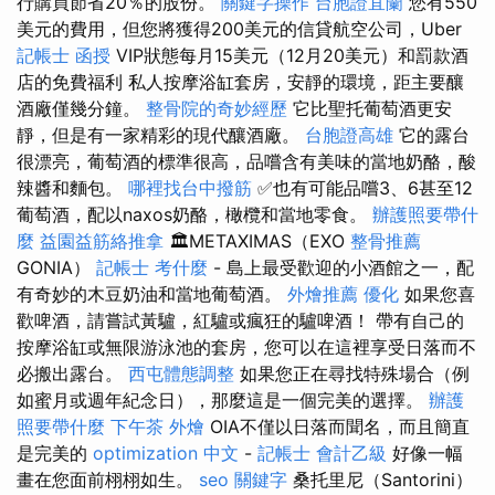
行購買節省20％的股份。
關鍵字操作
台胞證宜蘭
您有550
美元的費用，但您將獲得200美元的信貸航空公司，Uber
記帳士 函授
VIP狀態每月15美元（12月20美元）和罰款酒
店的免費福利 私人按摩浴缸套房，安靜的環境，距主要釀
酒廠僅幾分鐘。
整骨院的奇妙經歷
它比聖托葡萄酒更安
靜，但是有一家精彩的現代釀酒廠。
台胞證高雄
它的露台
很漂亮，葡萄酒的標準很高，品嚐含有美味的當地奶酪，酸
辣醬和麵包。
哪裡找台中撥筋
✅也有可能品嚐3、6甚至12
葡萄酒，配以naxos奶酪，橄欖和當地零食。
辦護照要帶什
麼
益園益筋絡推拿
🏛️METAXIMAS（EXO
整骨推薦
GONIA）
記帳士 考什麼
- 島上最受歡迎的小酒館之一，配
有奇妙的木豆奶油和當地葡萄酒。
外燴推薦
優化
如果您喜
歡啤酒，請嘗試黃驢，紅驢或瘋狂的驢啤酒！ 帶有自己的
按摩浴缸或無限游泳池的套房，您可以在這裡享受日落而不
必搬出露台。
西屯體態調整
如果您正在尋找特殊場合（例
如蜜月或週年紀念日），那麼這是一個完美的選擇。
辦護
照要帶什麼
下午茶 外燴
OIA不僅以日落而聞名，而且簡直
是完美的
optimization 中文
-
記帳士 會計乙級
好像一幅
畫在您面前栩栩如生。
seo 關鍵字
桑托里尼（Santorini）