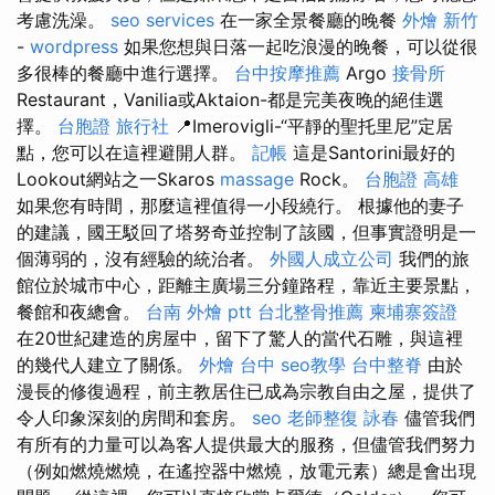
考慮洗澡。
seo services
在一家全景餐廳的晚餐
外燴 新竹
-
wordpress
如果您想與日落一起吃浪漫的晚餐，可以從很
多很棒的餐廳中進行選擇。
台中按摩推薦
Argo
接骨所
Restaurant，Vanilia或Aktaion-都是完美夜晚的絕佳選
擇。
台胞證 旅行社
📍Imerovigli-“平靜的聖托里尼”定居
點，您可以在這裡避開人群。
記帳
這是Santorini最好的
Lookout網站之一Skaros
massage
Rock。
台胞證 高雄
如果您有時間，那麼這裡值得一小段繞行。 根據他的妻子
的建議，國王駁回了塔努奇並控制了該國，但事實證明是一
個薄弱的，沒有經驗的統治者。
外國人成立公司
我們的旅
館位於城市中心，距離主廣場三分鐘路程，靠近主要景點，
餐館和夜總會。
台南 外燴 ptt
台北整骨推薦
柬埔寨簽證
在20世紀建造的房屋中，留下了驚人的當代石雕，與這裡
的幾代人建立了關係。
外燴 台中
seo教學
台中整脊
由於
漫長的修復過程，前主教居住已成為宗教自由之屋，提供了
令人印象深刻的房間和套房。
seo
老師整復 詠春
儘管我們
有所​​有的力量可以為客人提供最大的服務，但儘管我們努力
（例如燃燒燃燒，在遙控器中燃燒，放電元素）總是會出現