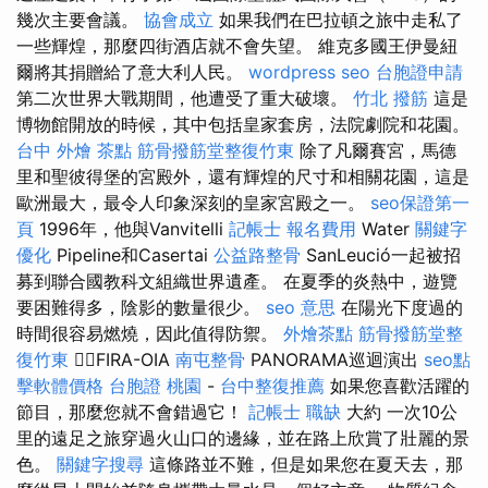
幾次主要會議。
協會成立
如果我們在巴拉頓之旅中走私了
一些輝煌，那麼四街酒店就不會失望。 維克多國王伊曼紐
爾將其捐贈給了意大利人民。
wordpress seo
台胞證申請
第二次世界大戰期間，他遭受了重大破壞。
竹北 撥筋
這是
博物館開放的時候，其中包括皇家套房，法院劇院和花園。
台中 外燴 茶點
筋骨撥筋堂整復竹東
除了凡爾賽宮，馬德
里和聖彼得堡的宮殿外，還有輝煌的尺寸和相關花園，這是
歐洲最大，最令人印象深刻的皇家宮殿之一。
seo保證第一
頁
1996年，他與Vanvitelli
記帳士 報名費用
Water
關鍵字
優化
Pipeline和Casertai
公益路整骨
SanLeució一起被招
募到聯合國教科文組織世界遺產。 在夏季的炎熱中，遊覽
要困難得多，陰影的數量很少。
seo 意思
在陽光下度過的
時間很容易燃燒，因此值得防禦。
外燴茶點
筋骨撥筋堂整
復竹東
🚶‍♂️FIRA-OIA
南屯整骨
PANORAMA巡迴演出
seo點
擊軟體價格
台胞證 桃園
-
台中整復推薦
如果您喜歡活躍的
節目，那麼您就不會錯過它！
記帳士 職缺
大約 一次10公
里的遠足之旅穿過火山口的邊緣，並在路上欣賞了壯麗的景
色。
關鍵字搜尋
這條路並不難，但是如果您在夏天去，那