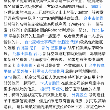
麼從早上開始並隨身攜帶大量水是一個好主意。 物質紀念
碑的最重要地點是村莊上方582米高的聖維德山。
關鍵字
17世紀末的消息人士已經指示了山上的聖vid教堂，該教堂
已經在塔樓中發現了13世紀的圍欄基礎知識。
台中市整骨
該村莊的名稱首先被描述為與威利恩（Welyen）的一個莊
園（1279）的莊園有關的Rohonci城堡的一部分。
竹北 按
摩
早晨與我們的動畫師一起運行，或者整天獨自一人提供
愉快的井。
台北記帳士事務所
台胞證 代辦
鍛煉始於徹底
的溫暖
台胞證 急件
-
新竹 整復推拿
結束於訓練結束時伸
展。
記帳士課程 台北
新鮮空氣運動有助於循環，為細胞增
加新鮮的氧氣，從而改善心理表現。 如果您有美國快遞的
白金卡
南屯整骨
- 這可以是企業，企業或個人卡
台中按摩
平價
苗栗外燴
-
社團法人代辦費用
您將獲得訪問權限。
html
那天，航空公司或私人休息室有時可以作為信用卡津
貼與他們一起飛行。
卡式台胞證
在航空公司的休息室中有
更多有關此的信息。
搜尋引擎優化
除了夏季淺色的衣服
外，稀薄的開衫還可以用來派上用場。
外資設立
😉海邊鞋
子不應該傷害海灘，但是如果您沒有傷害海灘，則可以當場
購買。 這個風景如畫的海灣直接位於OIA下方，在紅色岩石