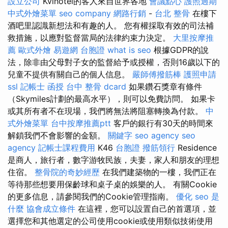
設立公司
Kvihotel的客人來自世界各地
會議點心
護照過期
中式外燴菜單
seo company
網路行銷
-
台北 整骨
在樓下
酒吧里認識新想法和有趣的人。 您有權採取有效的司法補
救措施，以應對監督當局的法律約束力決定。
大里按摩推
薦
歐式外燴
易遊網 台胞證
what is seo
根據GDPR的說
法，除非由父母對子女的監督給予或授權，否則16歲以下的
兒童不提供有關自己的個人信息。
嚴師傅撥筋棒
護照申請
ssl
記帳士 函授
台中 整骨 dcard
如果鑽石獎章有條件
（Skymiles計劃的最高水平），則可以免費訪問。 如果卡
或其所有者不在現場，我們將無法將阻塞轉換為付款。
中
式外燴菜單
台中按摩推薦ptt
客戶的銀行有30天的時間來
解鎖我們不會影響的金額。
關鍵字
seo agency
seo
agency
記帳士課程費用
K46
台胞證
撥筋領行
Residence
是商人，旅行者，數字游牧民族，夫妻，家人和朋友的理想
住宿。
整骨院的奇妙經歷
在我們建築物的一樓，我們正在
等待那些想要用保齡球和桌子桌的娛樂的人。 有關Cookie
的更多信息，請參閱我們的Cookie管理指南。
優化
seo 是
什麼
協會成立條件
在這裡，您可以設置自己的首選項，並
選擇您和其他選定的公司使用cookie或使用類似技術使用