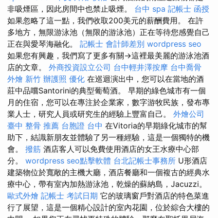
非吸煙區，因此房間中也禁止吸煙。
台中 spa
記帳士 函授
如果忽略了這一點，我們收取200美元的薪酬費用。 在許
多地方，無限游泳池（無限的游泳池）正在等待您感覺自己
正在與愛琴海融化。
記帳士 會計師差別
wordpress seo
如果您有興趣，我們寫了更多有關→這裡最美麗的游泳池酒
店的文章。
外商投資設立公司
台中輕井澤按摩
台中喬骨
外燴 新竹
辦護照
優化
在巡迴演出中，您可以在當地的酒
莊中品嚐Santorini的典型葡萄酒。 早期的綠色城市有一個
月的住宿，您可以在專注於企業家，數字游牧民族，發布專
業人士，研究人員或研究生的經驗上豐富自己。
外燴公司
臺中 整骨 推薦
台胞證 台中
在Vitoria的早期綠化城市的幫
助下，結識新朋友並體驗了另一種經驗，這是一個獨特的機
會。
撥筋
酒店客人可以免費使用酒店的女王水療中心部
分。
wordpress
seo點擊軟體
台北記帳士事務所
U形酒店
建築物位於寬敞的主機大廳，酒店餐廳和一個複古的經典水
療中心，帶有室內加熱游泳池，乾燥的蘇納島，Jacuzzi。
歐式外燴
記帳士 考試日期
它的玻璃窗戶對酒店的特色菜進
行了展望，這是一個精心設計的室內花園，位於綜合大樓的