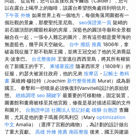
問題。 從這裡，您可以直接欣賞卡爾德（Calder），您可
以在露台上喝早上的咖啡，該露台希望拐角處得到明信片。
下午茶 外燴
如果世界上有一個地方，每個角落周圍都有一
個壯觀的景象，那麼聖托里尼島。
seo保證第一頁
陡峭的
岩石牆頂部的耀眼粉刷的房屋，深藍色的圓頂寺廟和全景都
融合在一起，一張​​令人難忘的圖片，所有這些都是愛琴海的
無盡藍色，幾乎與天空融化。
台中 撥筋 推薦
1806年，拿
破崙我征服了那不勒斯王國，並將王冠交給了他的兄弟喬茲
夫·波拿巴。
台北整復師
王室逃往西西里島，將其所有權留
在了新國王的手下。
柬埔寨簽證
隨著西班牙（1808年）的
征服，約瑟夫被派往政府，他的兄弟
按摩店
-
記帳士 教科
書
萊維姆·穆拉特（Joachim
新竹整骨推薦
Murat）成為新
國王。 拳擊和一些噴泉必須恢復到Vanvitelli設計的原始狀
態。
經絡調理
seo 關鍵字
最重要的可移動物，固定裝置，
圖書館和畫廊被移至其他宮殿，修復是基於描述莊園的文件
和圖片。
台胞證申請
社團法人登記好處
雄獅 台胞證
查爾
斯，尤其是他的妻子瑪麗·阿馬利亞（Mary
optimization
中文
Amalia）（選擇了宮殿的織物），為計劃的設計做出
了重大貢獻。
高雄 外燴 推薦
南區整復
後來，國王與建築