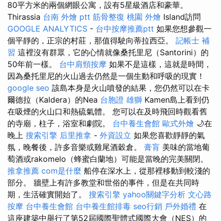
80平方米的兩個網眼公寓，設有5星級酒店和豪華。
Thirassia
台南 外燴 ptt
筋骨整復
桃園 外燴
Island訪問
GOOGLE ANALYTICS
-
台中按摩推薦ptt
如果您想參觀一
個平靜的，正宗的村莊，那值得駛向蒂拉西亞。
記帳士 補
習
這裡沒有群眾，它的心情就像桑托里尼（Santorini）的
50年前一樣。
台中肩頸按摩
如果不是這樣，這就是時間，
因為桑托里尼的火山過去仍然是一個生動和呼吸的現實！
google seo
該島本身是火山噴發的結果，您仍然可以在卡
爾德拉（Kaldera）的Nea
台胞證 雄獅
Kamen島上看到仍
在吸煙的火山口和熱硫氣體。 您可以在及時飛回時觀看舊
的寺廟，柱子，浴室和劇院。
台中養生會館
歐式外燴
🌙在
晚上
搜索引擎
后里推拿
-
外資設立
如果您喜歡靜靜的氣
氛，晚餐後，許多音樂或雞尾酒穀倉。
膏肓
美味的當地葡
萄酒或rakomelo（蜂蜜白蘭地）可能是當晚的完美關閉。
推拿推薦
com是什麼
船停在深水上，從那裡移動到較淺的
部分。 牆壁上有許多教堂和世俗的事件，但是在共同時
期，生活確實開始了。
搜索引擎
yahoo關鍵字分析
文心路
按摩
台中養生會館
台中養生館排毒
seo行銷
戶外婚禮
在
這座建築中舉行了第52屆國際聖體式國際大會（NES）的