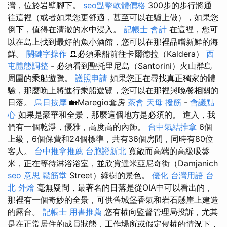
灣，位於岩壁腳下。
seo點擊軟體價格
300步的步行將通
往這裡（或者如果您更舒適，甚至可以在驢上做），如果您
倒下，值得在清澈的水中浸入。
記帳士 會計
在這裡，您可
以在島上找到最好的魚小酒館，您可以在那裡品嚐新鮮的海
鮮。
關鍵字操作
🚢必須乘船前往卡爾德拉（Kaldera）
西
屯體態調整
- 必須看到聖托里尼島（Santorini）火山群島
周圍的乘船遊覽。
護照申請
如果您正在尋找真正獨家的體
驗，那麼晚上將進行乘船遊覽，您可以在那裡與晚餐相關的
日落。
烏日按摩
🏡Maregio套房
茶會
天母 撥筋
-
會議點
心
如果是豪華和全景，那麼這個地方是必須的。 進入，我
們有一個乾淨，優雅，高度高的內飾。
台中氣結推拿
6個
上級，6個保費和24個標準，共有36個房間，同時有80位
客人。
台中推拿推薦
台胞證新北
寬敞而高端的高級吸盤
米，正在等待淋浴浴室，並欣賞達米亞尼奇街（Damjanich
seo 意思
鬆筋堂
Street）綠樹的景色。
優化 台灣用語
台
北 外燴
毫無疑問，最著名的日落是從OIA中可以看出的，
那裡有一個奇妙的全景，可供舊城堡香氣和岩石懸崖上建造
的露台。
記帳士 用書推薦
您有權向監督管理局投訴，尤其
是在正常居住的成員狀態，工作場所或假定侵權的情況下，