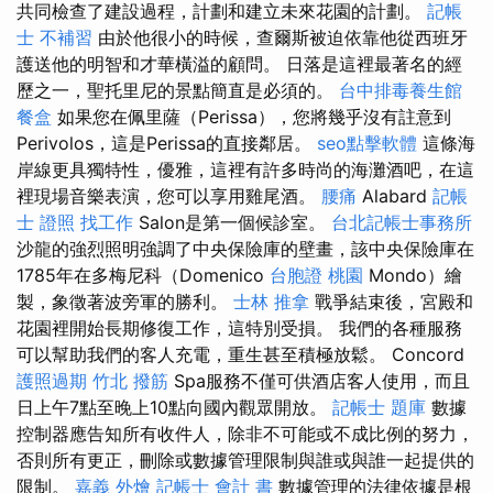
共同檢查了建設過程，計劃和建立未來花園的計劃。
記帳
士 不補習
由於他很小的時候，查爾斯被迫依靠他從西班牙
護送他的明智和才華橫溢的顧問。 日落是這裡最著名的經
歷之一，聖托里尼的景點簡直是必須的。
台中排毒養生館
餐盒
如果您在佩里薩（Perissa），您將幾乎沒有註意到
Perivolos，這是Perissa的直接鄰居。
seo點擊軟體
這條海
岸線更具獨特性，優雅，這裡有許多時尚的海灘酒吧，在這
裡現場音樂表演，您可以享用雞尾酒。
腰痛
Alabard
記帳
士 證照 找工作
Salon是第一個候診室。
台北記帳士事務所
沙龍的強烈照明強調了中央保險庫的壁畫，該中央保險庫在
1785年在多梅尼科（Domenico
台胞證 桃園
Mondo）繪
製，象徵著波旁軍的勝利。
士林 推拿
戰爭結束後，宮殿和
花園裡開始長期修復工作，這特別受損。 我們的各種服務
可以幫助我們的客人充電，重生甚至積極放鬆。 Concord
護照過期
竹北 撥筋
Spa服務不僅可供酒店客人使用，而且
日上午7點至晚上10點向國內觀眾開放。
記帳士 題庫
數據
控制器應告知所有收件人，除非不可能或不成比例的努力，
否則所有更正，刪除或數據管理限制與誰或與誰一起提供的
限制。
嘉義 外燴
記帳士 會計 書
數據管理的法律依據是根