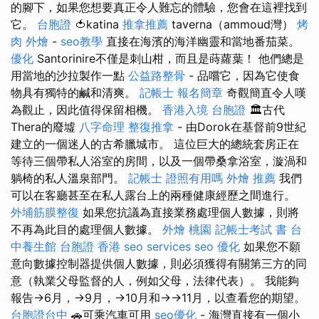
的腳下，如果您想要真正令人難忘的體驗，您會在這裡找到
它。
台胞證
🍅katina
推拿推薦
taverna（ammoud灣）
烤
肉 外燴
-
seo教學
直接在海濱的海洋幽靈和當地番茄菜。
優化
Santorinire不僅是刺山柑，而且是蒔蘿葉！ 他們總是
用當地的沙拉製作一點
公益路整骨
- 品嚐它，因為它使食
物具有獨特的鹹和清爽。
記帳士 報名簡章
奇觀簡直令人嘆
為觀止，因此值得保留相機。
香港入境 台胞證
🏛️古代
Thera的廢墟
八字命理 整復推拿
- 由Dorok在基督前9世紀
建立的一個迷人的古希臘城市。 這位巨大的總統套房正在
等待三個帶私人浴室的房間，以及一個帶桑拿浴室，漩渦和
躺椅的私人溫泉部門。
記帳士 證照有用嗎
外燴 推薦
我們
可以在客廳甚至在私人露台上的兩種健康經歷之間進行。
外埔筋膜整復
如果您抗議為直接業務處理個人數據，則將
不再為此目的處理個人數據。
外燴 桃園
記帳士考試 書
台
中養生館
台胞證 香港
seo services
seo 優化
如果您不願
意向數據控制器提供個人數據，則必須獲得有關第三方的同
意（執業父母監督的人，例如父母，法律代表）。 我能夠
報告→6月，→9月，→10月和→→11月，以查看您的期望。
台胞證台中
🚗可乘汽車可用
seo優化
- 海灣直接有一個小