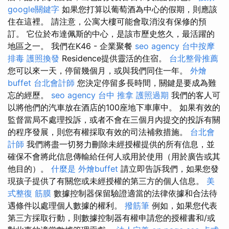
google關鍵字
如果您打算以葡萄酒為中心的假期，則應該
住在這裡。 請注意，公寓大樓可能會取消沒有保修的預
訂。 它位於布達佩斯的中心，是該市歷史悠久，最活躍的
地區之一。 我們在K46 - 企業聚餐
seo agency
台中按摩
排毒
護照換發
Residence提供靈活的住宿。
台北整骨推薦
您可以來一天，停留幾個月，或與我們同住一年。
外燴
buffet
台北會計師
您決定停留多長時間，關鍵是要成為難
忘的經歷。
seo agency
台中 推拿
護照過期
我們的客人可
以將他們的汽車放在酒店的100座地下車庫中。 如果有效的
監督當局不處理投訴，或者不會在三個月內提交的投訴有關
的程序發展，則您有權採取有效的司法補救措施。
台北會
計師
我們將盡一切努力刪除未經授權提供的所有信息，並
確保不會將此信息傳輸給任何人或用於使用（用於廣告或其
他目的）。
什麼是
外燴buffet
請立即告訴我們，如果您發
現孩子提供了有關您或未經授權的第三方的個人信息。
美
式整復 筋膜
數據控制器保留驗證適當的法律依據和合法待
遇條件以處理個人數據的權利。
撥筋筆
例如，如果您代表
第三方採取行動，則數據控制器有權申請您的授權書和/或