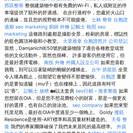
西區整骨
整個建築物中都有免費的Wi-Fi，私人或附近的停
車場提供了額外的舒適感。 在步行過程中，您處於火山口
的邊緣，並且您的視野根本不可能疲倦。
士林 整骨
台胞證
過期
seo marketing
廚師 外燴
記帳士 執照
seo
marketing
這條路到處都是攝影全景，粉刷的房屋，標誌性
的藍色圓頂神廟和小教堂。
大里推拿
台胞證照片
公司登記
當然，Damjanich街50號的建築物除了適合各種教堂或世
俗的文化活動外，當然也很棒。 許多遊客仍然使用它，但
是最好選擇電梯。
南投 外燴
外國人設立公司
如果您喜歡
挑戰，則可以沿著陡峭的蜿蜒的樓梯走。
台中 抓龍筋
全景
令人嘆為觀止，但期望它會變得不那麼愉快。
台胞證
重要
的是要知道驢（mu子）也在樓梯上，因此道路有時可
以“香”。
記帳士 放榜
🏡以太套房
seo行銷
-
推拿整復
如果
您想留在OIA，但是您不想花費較小的財富，那是一個更友
好的選擇，也有自己的游泳池。
seo company
如果您來聖
托里尼島，最好在OIA中度過至少一個晚上。 Goldy
撥筋
Residence是使用-ART標準和高質量材料建造的。
天母 整
復
我們的專家團隊確保了我們未來居民的最高標準。
外資