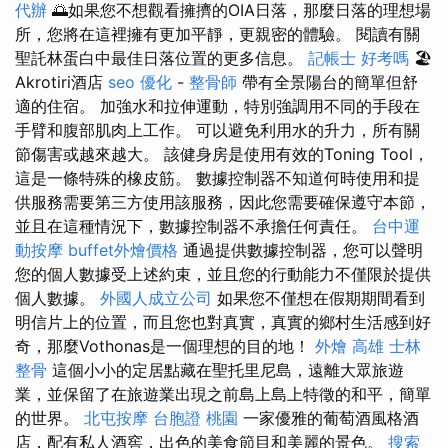
代辦
🌅如果您不想觀看擁擠的OIA日落，那麼日落的理想場
所，您將在這裡擁有更加平靜，更親密的體驗。 閱讀有關
聖託林蛋白中最佳日落位置的更多信息。
記帳士 好考嗎
🏖️
Akrotiri酒店
seo 優化
-
整骨師
帶有全景陽台的簡單但舒
適的住宿。 加強水和拉伸運動，特別強調用不同的手段在
手臂和腹部肌肉上工作。 可以避免利用水的升力，所有關
節傷害或越來越大。 該健身房是使用有效的Toning Tool，
這是一條特殊的橡皮筋。 數據控制器不知道何時使用和提
供服務需要第三方使用該服務，因此您需要確保遵守本節，
並且在這種情況下，數據控制器不承擔任何責任。
台中運
動按摩
buffet外燴價格
通過提供數據控制器，您可以聲明
您的個人數據受上述約束，並且您的行動能力不僅限於提供
個人數據。
外國人成立公司
如果您不僅想在假期期間看到
明信片上的位置，而且您也對真實，真實的鄉村生活感到好
奇，那麼Vothonas是一個理想的目的地！
外燴 高雄
士林
整骨
這個小小的定居點藏在聖托里尼島，遠離大眾旅遊
業，並保留了在旅遊業出現之前島上島上特徵的和平，簡單
的世界。
北屯按摩
台胞證 桃園
一家優雅的葡萄酒風格酒
店，配有私人酒窖，出色的美食節目和美麗的景色。
搜索