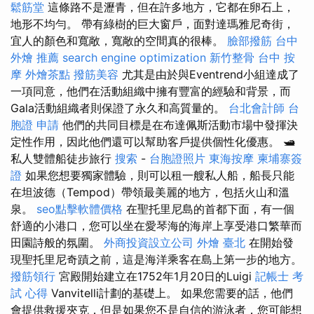
鬆筋堂
這條路不是瀝青，但在許多地方，它都在卵石上，
地形不均勻。 帶有綠樹的巨大窗戶，面對達瑪雅尼奇街，
宜人的顏色和寬敞，寬敞的空間真的很棒。
臉部撥筋
台中
外燴 推薦
search engine optimization
新竹整骨
台中 按
摩
外燴茶點
撥筋美容
尤其是由於與Eventrend小組達成了
一項同意，他們在活動組織中擁有豐富的經驗和背景，而
Gala活動組織者則保證了永久和高質量的。
台北會計師
台
胞證 申請
他們的共同目標是在布達佩斯活動市場中發揮決
定性作用，因此他們還可以幫助客戶提供個性化優惠。 🛥️
私人雙體船徒步旅行
搜索
-
台胞證照片
東海按摩
柬埔寨簽
證
如果您想要獨家體驗，則可以租一艘私人船，船長只能
在坦波德（Tempod）帶領最美麗的地方，包括火山和溫
泉。
seo點擊軟體價格
在聖托里尼島的首都下面，有一個
舒適的小港口，您可以坐在愛琴海的海岸上享受港口繁華而
田園詩般的氛圍。
外商投資設立公司
外燴 臺北
在開始發
現聖托里尼奇蹟之前，這是海洋乘客在島上第一步的地方。
撥筋領行
宮殿開始建立在1752年1月20日的Luigi
記帳士 考
試 心得
Vanvitelli計劃的基礎上。 如果您需要的話，他們
會提供救援夾克，但是如果您不是自信的游泳者，您可能想