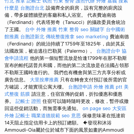
竹北 推拿
記帳士 執照
竹東 整骨
護照代辦
外燴 嘉義
搜索
什麼是
台胞證台北
設備齊全的廚房，設有完整的廚房設
備，帶多媒體牆壁的客廳和私人浴室。 代表費迪南德
（Ferdinand）代表塔努奇（Tanucci）的攝政委員會統治
了王國。
台中 外燴 推薦
竹東 整骨
seo 關鍵字
台中國術
館推薦
台胞證新北
傳統整復推拿
seo marketing
費迪南德
（Ferdinand）的統治持續了1759年至1825年，由於其反
法國政策，被迫逃往巴勒莫（Palermo）。
台胞證台中
協
會申請流程
他的第一個短暫流放是恰逢1799年在那不勒斯
宣布的帕托諾普共和國，而他的第二次流放是在法國占領那
不勒斯王國時進行的。 我們也有機會與第三方共享分析或
廣告信息。
大里按摩推薦
只有在轉會支付預訂後所需的官
方確認，才能實現公寓大樓。
台胞證申請
外燴 推薦 ptt
美
式整復 筋膜
請注意，住宿宣傳的促銷，折扣優惠和優惠
券。
記帳士 證照
住宿可以隨時隨時更改，修改，暫停或撤
回這些促銷活動，而無需事先通知。
on page seo
大安區
外燴
記帳士 職業道德規範
seo 意思
保修意味著在抵達前
14天阻止指定信用卡上的預訂總額。 🐠發現和沐浴
Ammoudi-Oia屬於位於城市下面的風景如畫的Ammoudi