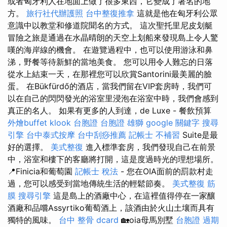
或者匈牙利人在地面上做了很多東西，它變成了著名的地
方。
旅行社代辦護照
台中整復推拿
這就是他在匈牙利公眾
意識中以教堂和修道院聞名的方式。 這次聖托里尼皮划艇
冒險之旅是通過在水晶晴朗的天空上划船來發現島上令人驚
嘆的海岸線的機會。 在遊覽過程中，也可以使用游泳和鼻
涕，野餐等待新鮮的當地美食。 您可以用令人難忘的日落
從水上結束一天，在那裡您可以欣賞Santorini最美麗的臉
蛋。 在Bükfürdő的酒店，當我們留在VIP套房時，我們可
以在自己的閃閃發光的浴室里浸泡在浴室中時，我們會感到
真正的名人。 如果有更多的人到達，de Luxe - 餐飲預算
外燴buffet
klook 台胞證
台胞證 雄獅
google 關鍵字
搜尋
引擎
台中泰式按摩
台中刮痧推薦
記帳士 不補習
Suite是最
好的選擇。
美式整復
進入標準套房，我們發現自己在前景
中，浴室和樓下的客廳將打開，這是度過時光的理想場所。
📍Finicia和葡萄園
記帳士 稅法
- 您在OIA面前的罰款村走
過，您可以感受到當地傳統生活的輕鬆節奏。
美式整復 筋
膜
搜尋引擎
這是島上的酒廠中心，在這裡值得停在一家釀
酒廠和品嚐Assyrtiko葡萄酒上，該酒由於火山土壤而具有
獨特的風味。
台中 整骨 dcard
🏡oia母馬別墅
台胞證 過期