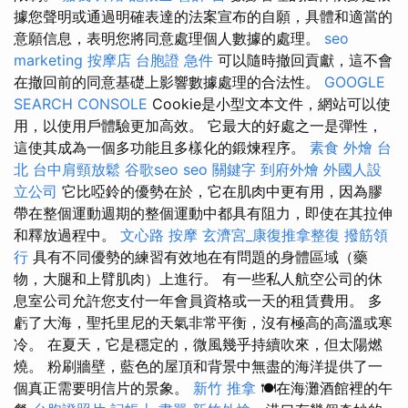
據您聲明或通過明確表達的法案宣布的自願，具體和適當的
意願信息，表明您將同意處理個人數據的處理。
seo
marketing
按摩店
台胞證 急件
可以隨時撤回貢獻，這不會
在撤回前的同意基礎上影響數據處理的合法性。
GOOGLE
SEARCH CONSOLE
Cookie是小型文本文件，網站可以使
用，以使用戶體驗更加高效。 它最大的好處之一是彈性，
這使其成為一個多功能且多樣化的鍛煉程序。
素食 外燴 台
北
台中肩頸放鬆
谷歌seo
seo 關鍵字
到府外燴
外國人設
立公司
它比啞鈴的優勢在於，它在肌肉中更有用，因為膠
帶在整個運動週期的整個運動中都具有阻力，即使在其拉伸
和釋放過程中。
文心路 按摩
玄濟宮_康復推拿整復
撥筋領
行
具有不同優勢的練習有效地在有問題的身體區域（藥
物，大腿和上臂肌肉）上進行。 有一些私人航空公司的休
息室公司允許您支付一年會員資格或一天的租賃費用。 多
虧了大海，聖托里尼的天氣非常平衡，沒有極高的高溫或寒
冷。 在夏天，它是穩定的，微風幾乎持續吹來，但太陽燃
燒。 粉刷牆壁，藍色的屋頂和背景中無盡的海洋提供了一
個真正需要明信片的景象。
新竹 推拿
🍽️在海灘酒館裡的午