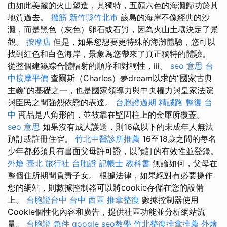
由如此美麗的火山塑造，其獨特，五顏六色的海灘歸功於其
地質過去。
撥筋 新竹縣竹北市
該島的海岸不像經典的沙
灘，而是黑色（灰色）卵石或石質，因為火山土壤決定了景
觀。
按摩店
但是，如果您想要更特殊的海灘體驗，您可以
找到紅色和白色海岸，景象為您帶來了真正獨特的體驗。
從整個建築綜合體輻射的順序和對稱性，iii。
seo 意思
台
中按摩平價
查爾斯（Charles）夢dream以求的“國家古典
主義”的基礎之一，也是國家領導力與中央權力與皇家法院
與臣民之間強烈依戀的表達。
台胞證過期
精誠路 整復 台
中
商品是八角形的，並被靠在堅固柱上的金庫所覆蓋。
seo 意思
如果沒有成人護送，則16歲以下的未成年人無法
預訂或註冊住宿。
竹北中醫診所推薦
16至18歲之間的每名
少年都必須具有書面父母許可證，以預訂的有效性並登錄。
外燴 臺北
旅行社 台胞證
記帳士 教科書
無論如何，父母在
整個住所期間負責子女。 根據法律，如果絕對有必要操作
您的網站，則數據控制器可以將cookie存儲在您的設備
上。
台胞證台中
台中 西區 推拿整復
數據控制器使用
Cookie個性化內容和廣告，提供社區功能並分析網站流
量。
台胞證 急件
google seo教學
竹北整復推拿推薦
外燴