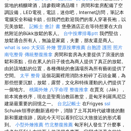
當地的精釀啤酒，請參觀啤酒品嚐！ 房間和套房配備了空
調設備，LED電視，電話，迷你吧，Internet訪問，筆記本
電腦安全和磁卡鎖，但我們也歡迎我們的客人穿著長袍，以
完美放鬆。
記帳士 會計 書
堡壘酒店正在等待想要在大自
然附近的Bükk放鬆的客人。
台中按摩排毒ptt
我們堅信，
放鬆適合所有人，無論是家庭，夫妻，朋友還是商人。
what is seo
大安區 外燴
豐原按摩推薦
台胞證 護照 照片
南屯整骨
傳統整復推拿
房間和套房為夫妻提供了浪漫的放
鬆和茶點，但在累人的日子後也為商人提供了真正的放鬆。
由於該地點的位置，各種傳統的會議場所為所有藝術提供了
空間。
太平 整骨
這個花園裡用消防水粉碎了石頭金屬，為
那些想要沉默，放鬆，露營，文化和特殊運動的人們提供了
一個地方。
桃園外燴
八字命理 整復推拿
在賈克（Ják），
前本篤會秩序，現在是聖喬治教區教堂，是匈牙利羅馬尼亞
建築最重要的回憶之一。
台北記帳士
在Frigyes
ssl
Schulek領導的翻新過程中，消除了土耳其時代破壞後的翻
新和重建痕跡，因此今天可以看到它以大致接近的形式看
到。
小型外燴推薦
竹北整復推薦
匈牙利人發生了什麼事，