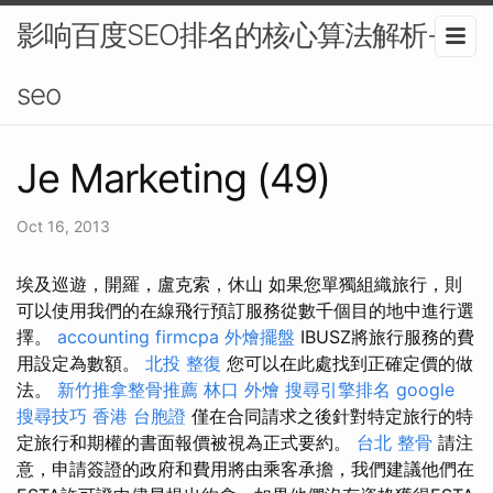
影响百度SEO排名的核心算法解析-
seo
Je Marketing (49)
Oct 16, 2013
埃及巡遊，開羅，盧克索，休山 如果您單獨組織旅行，則
可以使用我們的在線飛行預訂服務從數千個目的地中進行選
擇。
accounting firmcpa
外燴擺盤
IBUSZ將旅行服務的費
用設定為數額。
北投 整復
您可以在此處找到正確定價的做
法。
新竹推拿整骨推薦
林口 外燴
搜尋引擎排名
google
搜尋技巧
香港 台胞證
僅在合同請求之後針對特定旅行的特
定旅行和期權的書面報價被視為正式要約。
台北 整骨
請注
意，申請簽證的政府和費用將由乘客承擔，我們建議他們在