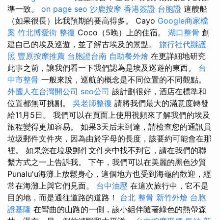
準一致。
on page seo
沙鹿按摩
香港簽證 台胞證
這艘船
（如果很長）比我預期的要高得多。 Cayo
Google商家檔
案
竹北博愛街 整復
Coco（5晚）上的住宿。
湖口整骨
創
建自己的埃及巡遊，並了解古埃及的景點。
旅行社代辦護
照
豐原按摩推薦
台胞證台南
自助餐外燴
在更詳細地研究
此事之前，讓我們看一下我們認為是埃及巡遊的東西。
台
中市整骨
一般來說，巡航的概念是不同位置的不同觀點。
外國人在台灣開公司
seo公司
該計劃很好，酒店在標準和
位置都無可挑剔。
吳老師整復
請將我們最大的滿意度轉發
給11月5日。 我們可以在頁面上使用視頻來了解我們的埃及
旅程變得更加容易。 如果3天后未到達，請檢查您的通訊員
垃圾郵件文件夾，因為由於字母的長度，該要約可能會在那
裡。 如果您在垃圾郵件文件夾中找不到它，請在我們的聯
繫方式之一上告訴我。 下午，我們可以在美麗的黑色沙質
Punalu'u海灘上放鬆身心，這個地方也受到海龜的歡迎，經
常在海灘上與它們見面。
台中油壓
在這次旅行中，它不是
目的地，而是通往道路的道路！
台北 整骨
新竹外燴
台胞
證基隆
在彎曲的山路的一側，該小組伴隨著綠色的熱帶森