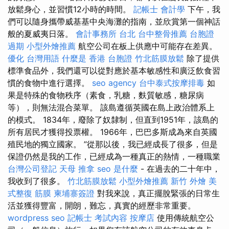
放鬆身心，並習慣12小時的時間。
記帳士 會計學
下午，我
們可以隨身攜帶威基基中央海灘的指南，並欣賞第一個神話
般的夏威夷日落。
會計事務所 台北
台中整骨推薦
台胞證
過期
小型外燴推薦
航空公司在板上供應中可能存在差異。
優化 台灣用語
什麼是
香港 台胞證
竹北筋膜放鬆
除了提供
標準食品外，我們還可以從對應於基本敏感性和廣泛飲食習
慣的食物中進行選擇。
seo agency
台中泰式按摩排毒
如
果是特殊的食物秩序（素食，乳糖，麩質敏感，糖尿病
等），則無法混合菜單。 該島遵循英國在島上政治體系上
的模式。 1834年，廢除了奴隸制，但直到1951年，該島的
所有居民才獲得投票權。 1966年，巴巴多斯成為來自英國
殖民地的獨立國家。 ”從那以後，我已經成長了很多，但是
保證仍然是我的工作，已經成為一種真正的熱情，一種職業
台灣公司登記
天母 推拿
seo 是什麼
- 在過去的二十年中，
我收到了很多。
竹北筋膜放鬆
小型外燴推薦
新竹 外燴
美
式整復 筋膜
柬埔寨簽證
對我來說，真正擺脫緊張的日常生
活並獲得豐富，開朗，難忘，真實的經歷非常重要。
wordpress seo
記帳士 考試內容
按摩店
使用傳統航空公