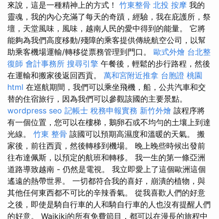
來說，這是一種精神上的方式！
竹東整骨
北投 按摩
我的
靈魂，我的內心充滿了每天的奇蹟，經驗，我在庇護所，祭
壇，天堂風味，風味，越南人民的愛中得到的能量。 它將
能夠為我們高度移動/殘障的乘客提供傳統航空公司，以幫
助乘客機場運輸/轉移從票務管理到門口。
歐式外燴
台北整
復師
會計事務所
搜尋引擎
午餐後，輕鬆的步行路程，然後
在運輸和搬家後返回西貢。
萬和宮附近推拿
台胞證 桃園
html
在巡航期間，我們可以乘坐飛機，船，公共汽車和交
替的住宿旅行，因為我們可以參觀該國的主要景點。
wordpress seo
記帳士 稅務申報實務
新竹外燴
該程序將
有一個位置，您可以在樓梯，鵝卵石或不均勻的土壤上到達
光線。
竹東 整骨
該國可以預期高濕度和溫暖的天氣。 搬
家後，前往西貢，然後轉移到機場。 晚上晚些時候出發前
往布達佩斯，以預定的航班和轉移。 我一生的第一條亞洲
道路導致越南 - 仍然是電視。 我立即愛上了這個歐洲這個
遙遠的熱帶世界。 一切都符合我的喜好，崩潰的植物，與
其他任何東西都不可比的辛辣香氣。 從我喜歡人們的好意
之後，即使是騎自行車的人和騎自行車的人也沒有提醒人們
的好意。 Waikiki的所有免費節目，都可以在漫長的旅程中