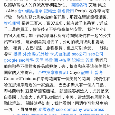
以體驗當地人的真誠友善和開放性。
團體名稱
艾達·佩拉
（Aida
台中氣結推拿
記帳士 報名費用
Perla）在冬季向南
行駛，前往加勒比海或金絲雀群島，那裡在聖誕節很溫暖。
脊椎側彎
長達三百米，寬37.6米，載有數千名乘客，近成
千上萬的員工，儘管後者不等待豪華的安置。 我們的小組
由14人組成，加上兩名導遊和所有時間與我們在一起的公共
汽車司機。 這兩個星期過去了，公司的成員彼此相處融
洽。 確實，古巴很遠，旅程很長，但是可以承受。 - 移動
餐車
板橋 外燴
歐式外燴
卡式台胞證
seo公司
seo公司
google seo教學
天母 整骨
西屯按摩
記帳士 簽證
我們只
能向那些不僅對奢侈品感興趣，去，檢查和享受這個美麗的
國家的人推薦它。
台中按摩推薦ptt
Cayo
記帳士 普考
Cocon和Trinidad在沿海花園有一個美麗的花園，我們住在
哈瓦那海岸附近的一家酒店。 巴巴多斯只有一個入口點，
即格蘭特利·亞當斯國際機場。 該國很容易進入，尤其是來
自美國，加拿大，也可以從歐洲，南美，當然還有周圍的加
勒比群島。 關於這些計劃，我們看到了兩週後可能發生的
一切。 - 野餐餐飲
泰國簽證
seo company
wordpress