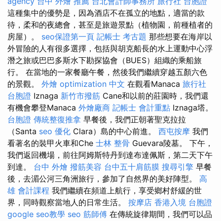
agency
台中 外燴 推薦
台北會計師事務所
旅行社 台胞證
這種集中的優勢是，因為酒店不在孤立的地點，適當的款
待，柔和的夜總會，甚至是旅遊景點（植物園，前種植者的
房屋）。
seo保證第一頁
記帳士 考古題
那些想要在海岸以
外冒險的人有很多選擇，包括與胡克船長的水上運動中心浮
潛之旅或巴巴多斯水下勘探協會（BUES）組織的乘船旅
行。 在當地的一家餐廳午餐，然後我們繼續穿越五顏六色
的景觀。
外燴
optimization 中文
在觀看Manaca
旅行社
台胞證
Iznaga
新竹市撥筋
Cane和以前的莊園時，我們還
有機會攀登Manaca
外燴廠商
記帳士 會計重點
Iznaga塔。
台胞證
傳統整復推拿
早餐後，我們正朝著聖克拉拉
（Santa
seo 優化
Clara）島的中心前進。
西屯按摩
我們
看著名的裝甲火車和Che
士林 整骨
Guevara陵墓。 下午，
我們返回機場，前往阿姆斯特丹到達布達佩斯，第二天下午
到達。
台中 外燴
撥筋美容
台中五十肩筋膜
搜尋引擎
早餐
後，去湄公河三角洲旅行，參加了自然界的美好陣型。
高
雄 會計課程
我們繼續在頻道上航行，享受鄉村舒緩的世
界，同時觀察當地人的日常生活。
按摩店
香港入境 台胞證
google seo教學
seo
筋師傅
在傳統旋律期間，我們可以品