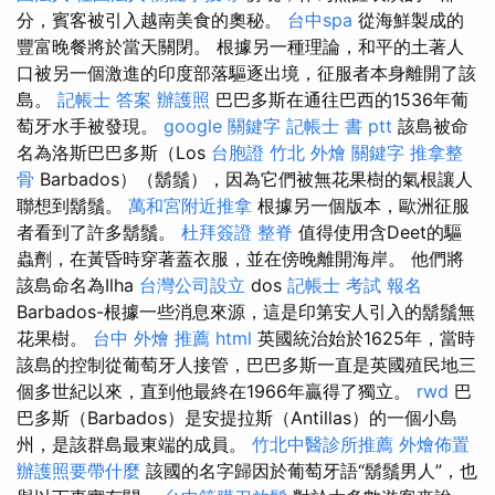
分，賓客被引入越南美食的奧秘。
台中spa
從海鮮製成的
豐富晚餐將於當天關閉。 根據另一種理論，和平的土著人
口被另一個激進的印度部落驅逐出境，征服者本身離開了該
島。
記帳士 答案
辦護照
巴巴多斯在通往巴西的1536年葡
萄牙水手被發現。
google 關鍵字
記帳士 書 ptt
該島被命
名為洛斯巴巴多斯（Los
台胞證
竹北 外燴
關鍵字
推拿整
骨
Barbados）（鬍鬚），因為它們被無花果樹的氣根讓人
聯想到鬍鬚。
萬和宮附近推拿
根據另一個版本，歐洲征服
者看到了許多鬍鬚。
杜拜簽證
整脊
值得使用含Deet的驅
蟲劑，在黃昏時穿著蓋衣服，並在傍晚離開海岸。 他們將
該島命名為Ilha
台灣公司設立
dos
記帳士 考試 報名
Barbados-根據一些消息來源，這是印第安人引入的鬍鬚無
花果樹。
台中 外燴 推薦
html
英國統治始於1625年，當時
該島的控制從葡萄牙人接管，巴巴多斯一直是英國殖民地三
個多世紀以來，直到他最終在1966年贏得了獨立。
rwd
巴
巴多斯（Barbados）是安提拉斯（Antillas）的一個小島
州，是該群島最東端的成員。
竹北中醫診所推薦
外燴佈置
辦護照要帶什麼
該國的名字歸因於葡萄牙語“鬍鬚男人”，也