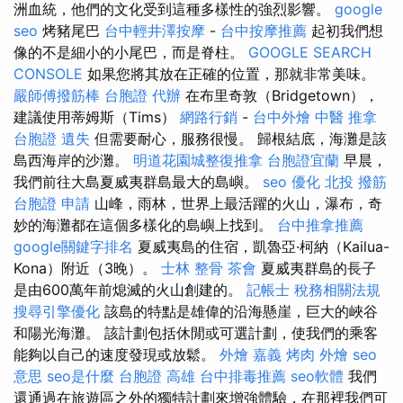
洲血統，他們的文化受到這種多樣性的強烈影響。
google
seo
烤豬尾巴
台中輕井澤按摩
-
台中按摩推薦
起初我們想
像的不是細小的小尾巴，而是脊柱。
GOOGLE SEARCH
CONSOLE
如果您將其放在正確的位置，那就非常美味。
嚴師傅撥筋棒
台胞證 代辦
在布里奇敦（Bridgetown），
建議使用蒂姆斯（Tims）
網路行銷
-
台中外燴
中醫 推拿
台胞證 遺失
但需要耐心，服務很慢。 歸根結底，海灘是該
島西海岸的沙灘。
明道花園城整復推拿
台胞證宜蘭
早晨，
我們前往大島夏威夷群島最大的島嶼。
seo 優化
北投 撥筋
台胞證 申請
山峰，雨林，世界上最活躍的火山，瀑布，奇
妙的海灘都在這個多樣化的島嶼上找到。
台中推拿推薦
google關鍵字排名
夏威夷島的住宿，凱魯亞·柯納（Kailua-
Kona）附近（3晚）。
士林 整骨
茶會
夏威夷群島的長子
是由600萬年前熄滅的火山創建的。
記帳士 稅務相關法規
搜尋引擎優化
該島的特點是雄偉的沿海懸崖，巨大的峽谷
和陽光海灘。 該計劃包括休閒或可選計劃，使我們的乘客
能夠以自己的速度發現或放鬆。
外燴 嘉義
烤肉 外燴
seo
意思
seo是什麼
台胞證 高雄
台中排毒推薦
seo軟體
我們
還通過在旅遊區之外的獨特計劃來增強體驗，在那裡我們可