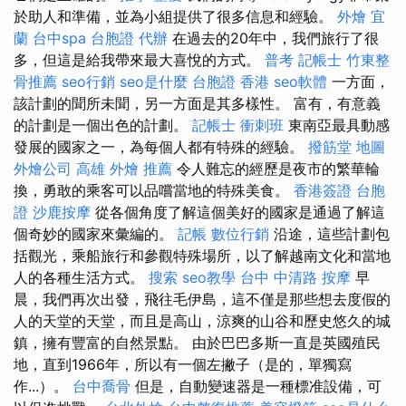
於助人和準備，並為小組提供了很多信息和經驗。
外燴 宜
蘭
台中spa
台胞證 代辦
在過去的20年中，我們旅行了很
多，但這是給我帶來最大喜悅的方式。
普考 記帳士
竹東整
骨推薦
seo行銷
seo是什麼
台胞證 香港
seo軟體
一方面，
該計劃的聞所未聞，另一方面是其多樣性。 富有，有意義
的計劃是一個出色的計劃。
記帳士 衝刺班
東南亞最具動感
發展的國家之一，為每個人都有特殊的經驗。
撥筋堂 地圖
外燴公司
高雄 外燴 推薦
令人難忘的經歷是夜市的​​繁華輪
換，勇敢的乘客可以品嚐當地的特殊美食。
香港簽證 台胞
證
沙鹿按摩
從各個角度了解這個美好的國家是通過了解這
個奇妙的國家來彙編的。
記帳
數位行銷
沿途，這些計劃包
括觀光，乘船旅行和參觀特殊場所，以了解越南文化和當地
人的各種生活方式。
搜索
seo教學
台中 中清路 按摩
早
晨，我們再次出發，飛往毛伊島，這不僅是那些想去度假的
人的天堂的天堂，而且是高山，涼爽的山谷和歷史悠久的城
鎮，擁有豐富的自然景點。 由於巴巴多斯一直是英國殖民
地，直到1966年，所以有一個左撇子（是的，單獨寫
作...）。
台中喬骨
但是，自動變速器是一種標准設備，可