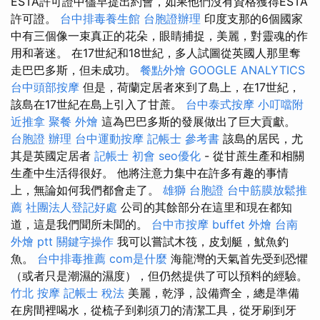
ESTA許可證中儘早提出約會，如果他們沒有資格獲得ESTA
許可證。
台中排毒養生館
台胞證辦理
印度支那的6個國家
中有三個像一束真正的花朵，眼睛捕捉，美麗，對靈魂的作
用和著迷。 在17世紀和18世紀，多人試圖從英國人那里奪
走巴巴多斯，但未成功。
餐點外燴
GOOGLE ANALYTICS
台中頭部按摩
但是，荷蘭定居者來到了島上，在17世紀，
該島在17世紀在島上引入了甘蔗。
台中泰式按摩
小叮噹附
近推拿
聚餐 外燴
這為巴巴多斯的發展做出了巨大貢獻。
台胞證 辦理
台中運動按摩
記帳士 參考書
該島的居民，尤
其是英國定居者
記帳士 初會
seo優化
- 從甘蔗生產和相關
生產中生活得很好。 他將注意力集中在許多有趣的事情
上，無論如何我們都會走了。
雄獅 台胞證
台中筋膜放鬆推
薦
社團法人登記好處
公司的其餘部分在這里和現在都知
道，這是我們聞所未聞的。
台中市按摩
buffet 外燴
台南
外燴 ptt
關鍵字操作
我可以嘗試木筏，皮划艇，魷魚釣
魚。
台中排毒推薦
com是什麼
海龍灣的天氣首先受到恐懼
（或者只是潮濕的濕度），但仍然提供了可以預料的經驗。
竹北 按摩
記帳士 稅法
美麗，乾淨，設備齊全，總是準備
在房間裡喝水，從梳子到剃須刀的清潔工具，從牙刷到牙