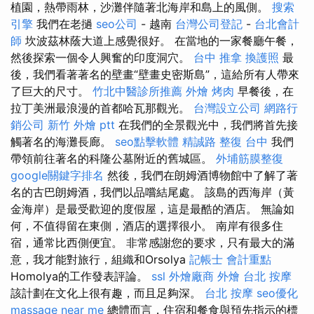
植園，熱帶雨林，沙灘伴隨著北海岸和島上的風側。
搜索
引擎
我們在老撾
seo公司
- 越南
台灣公司登記
-
台北會計
師
坎波茲林蔭大道上感覺很好。 在當地的一家餐廳午餐，
然後探索一個令人興奮的印度洞穴。
台中 推拿
換護照
最
後，我們看著著名的壁畫“壁畫史密斯島”，這給所有人帶來
了巨大的尺寸。
竹北中醫診所推薦
外燴 烤肉
早餐後，在
拉丁美洲最浪漫的首都哈瓦那觀光。
台灣設立公司
網路行
銷公司
新竹 外燴 ptt
在我們的全景觀光中，我們將首先接
觸著名的海灘長廊。
seo點擊軟體
精誠路 整復 台中
我們
帶領前往著名的科隆公墓附近的舊城區。
外埔筋膜整復
google關鍵字排名
然後，我們在朗姆酒博物館中了解了著
名的古巴朗姆酒，我們以品嚐結尾處。 該島的西海岸（黃
金海岸）是最受歡迎的度假屋，這是最酷的酒店。 無論如
何，不​​值得留在東側，酒店的選擇很小。 南岸有很多住
宿，通常比西側便宜。 非常感謝您的要求，只有最大的滿
意，我才能對旅行，組織和Orsolya
記帳士 會計重點
Homolya的工作發表評論。
ssl
外燴廠商
外燴 台北
按摩
該計劃在文化上很有趣，而且足夠深。
台北 按摩
seo優化
massage near me
總體而言，住宿和餐食與預先指示的標