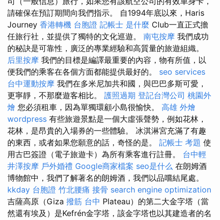
司（一般信息）旅行，如果您有該航空公司的有效車身卡，
請確保在預訂期間向我們指示。 自1994年底以來，Haris
Journey
香港轉機 台胞證
記帳士 是什麼
Club一直正式擔
任旅行社，並提供了獨特的文化巡遊。
南屯按摩
我們成功
的秘訣是可靠性，廣泛的專業經驗和高質量的旅遊組織。
后里按摩
我們的目標是編譯最重要的內容，物有所值，以
便我們的乘客在各個方面都能提供最好的。
seo services
台中運動按摩
我們在多米尼加共和國，與巴巴多斯可愛，
更寧靜，不那麼遊客相比。
護照過期
登記台灣公司
桃園外
燴
您必須租車，因為單獨環顧小島很愉快。
高雄 外燴
wordpress
有些旅遊景點是一個大虛張聲勢，例如花林，
花林，是昂貴的入場券的一些體驗。 冰淇淋宮充滿了有趣
的東西，或者如果您願意的話，奇怪的是。
記帳士 考題
使
用古巴簽證（電子旅遊卡）為所有乘客進行註冊。
台中輕
井澤按摩
戶外婚禮
Google商家檔案
seo是什么
在朗姆酒
博物館中，我們了解著名的朗姆酒，我們以品嚐結尾處。
kkday 台胞證
竹北腰痛
接骨
search engine optimization
吉薩高原（Giza
撥筋 台中
Plateau）的第二大金字塔（當
然還有埃及）是Kefrén金字塔，該金字塔也以其建造者的名