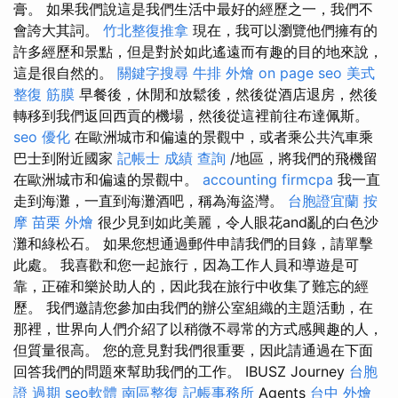
膏。 如果我們說這是我們生活中最好的經歷之一，我們不
會誇大其詞。
竹北整復推拿
現在，我可以瀏覽他們擁有的
許多經歷和景點，但是對於如此遙遠而有趣的目的地來說，
這是很自然的。
關鍵字搜尋
牛排 外燴
on page seo
美式
整復 筋膜
早餐後，休閒和放鬆後，然後從酒店退房，然後
轉移到我們返回西貢的機場，然後從這裡前往布達佩斯。
seo 優化
在歐洲城市和偏遠的景觀中，或者乘公共汽車乘
巴士到附近國家
記帳士 成績 查詢
/地區，將我們的飛機留
在歐洲城市和偏遠的景觀中。
accounting firmcpa
我一直
走到海灘，一直到海灘酒吧，稱為海盜灣。
台胞證宜蘭
按
摩
苗栗 外燴
很少見到如此美麗，令人眼花and亂的白色沙
灘和綠松石。 如果您想通過郵件申請我們的目錄，請單擊
此處。 我喜歡和您一起旅行，因為工作人員和導遊是可
靠，正確和樂於助人的，因此我在旅行中收集了難忘的經
歷。 我們邀請您參加由我們的辦公室組織的主題活動，在
那裡，世界向人們介紹了以稍微不尋常的方式感興趣的人，
但質量很高。 您的意見對我們很重要，因此請通過在下面
回答我們的問題來幫助我們的工作。 IBUSZ Journey
台胞
證 過期
seo軟體
南區整復
記帳事務所
Agents
台中 外燴