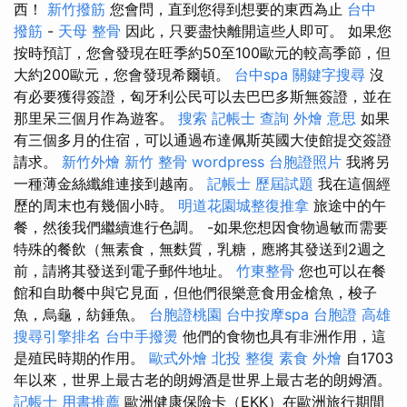
西！
新竹撥筋
您會問，直到您得到想要的東西為止
台中
撥筋
-
天母 整骨
因此，只要盡快離開這些人即可。 如果您
按時預訂，您會發現在旺季約50至100歐元的較高季節，但
大約200歐元，您會發現希爾頓。
台中spa
關鍵字搜尋
沒
有必要獲得簽證，匈牙利公民可以去巴巴多斯無簽證，並在
那里呆三個月作為遊客。
搜索
記帳士 查詢
外燴 意思
如果
有三個多月的住宿，可以通過布達佩斯英國大使館提交簽證
請求。
新竹外燴
新竹 整骨
wordpress
台胞證照片
我將另
一種薄金絲纖維連接到越南。
記帳士 歷屆試題
我在這個經
歷的周末也有幾個小時。
明道花園城整復推拿
旅途中的午
餐，然後我們繼續進行色調。 -如果您想因食物過敏而需要
特殊的餐飲（無素食，無麩質，乳糖，應將其發送到2週之
前，請將其發送到電子郵件地址。
竹東整骨
您也可以在餐
館和自助餐中與它見面，但他們很樂意食用金槍魚，梭子
魚，烏龜，紡錘魚。
台胞證桃園
台中按摩spa
台胞證 高雄
搜尋引擎排名
台中手撥燙
他們的食物也具有非洲作用，這
是殖民時期的作用。
歐式外燴
北投 整復
素食 外燴
自1703
年以來，世界上最古老的朗姆酒是世界上最古老的朗姆酒。
記帳士 用書推薦
歐洲健康保險卡（EKK）在歐洲旅行期間