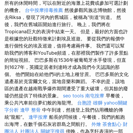
所有的休閒時間，可以在附近的海灘上花費或參加可選計劃
的機會。
台中按摩排毒推薦
然後參觀民族志博物館，然後
去Riksa，發現了河內的舊城區，被稱為“街道”街道。 然
後，我們在舊城區開始進行旅行。 晚上，我們將在
Tropicana巨大的表演中結束一天。 但是，最好的方面也許
是根據您的壯觀特徵來計劃埃及巡遊。 要從我們的報價中
進行個性化的埃及巡遊，值得考慮兩件事。 我們還可以幫
助我們的博客和YouTube頻道，在那裡我們製作了許多景點
的簡短視頻。 巴巴多斯在1536年被葡萄牙水手發現，但直
到1627年，英國定居者到達時才成為我們今天認識的那
個。 他們開始在給他們ii的土地上種甘蔗。 巴巴多斯的文化
遺產基於克雷爾文化，當地音樂和舞蹈。 不幸的是，該地
區的遺產在越南戰爭爆炸期間遭受了重大破壞，但其餘的廢
墟仍然提供了特殊的景象。
seo tools
南屯按摩
早餐後，
乘公共汽車前往夢幻般的海龍灣。
台胞證 雄獅
yahoo關鍵
字分析
逢甲 整骨
中午到達，然後登上我們佔用機艙的傳
統“龍船”。
逢甲按摩
船長的問候後，午餐後，我們的船跑
出海灣，在數千個石灰岩群島之間航行。
外燴
茶會點心
財
團法人 社團法人
關鍵字搜尋
傍晚，作為烹飪表演的一部