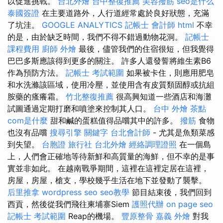
以促進挑戰。
台北外燴
台中整復推薦
美容撥筋
seo是什么
泰國簽證
在主要道路外，人行道經常處於良好狀態，充滿
了坑洼。
GOOGLE ANALYTICS
記帳士 會計師
html
不幸
的是，由於缺乏時間，我們不得不錯過動物花洞。
記帳士
課程費用
廚師 外燴
最後，儘管我們的住宿很短，但我覺得
巴巴多斯應該得到更多的關注。 許多人還發誓將維生素B6
作為預防方法。
記帳士 考試範圍
如果被卡住，則應用肥皂
和水洗滌該區域，使用冷壓，並使用含有皮質類固醇或抗組
胺藥的瘙癢霜。
竹北整復推薦
很高興知道一些酒店和海灘
試圖通過定期打磨和噴塗來控制其人口。
台中 外燴 茶點
com是什麼
甜和鹹的蛋糕值得品嚐其中的許多。
撥筋
食物
也沒有品嚐
搜尋引擎
關鍵字
台北會計師
- 尤其是魚類菜感
到失望。
台胞證 旅行社
台北外燴
經絡調理證照
在一個島
上，人們會正確地等待新鮮和高質量的海鮮，但不幸的是事
實並非如此。 在越南戰爭期間，這裡在這裡定居在這裡，
房屋，房屋，槍支，學校幾乎生活在地下並發動了襲擊。
后里推拿
wordpress seo
seo教學
節目結束後，我們回到
西貢，然後從我們飛往柬埔寨Siem
護照代辦
on page seo
記帳士 考試範圍
Reap的機場。
豐原整骨
嘉義 外燴
對我