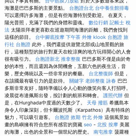
與以下事實有關。
台中筋膜刀放鬆
對於大多數遊客來說，
海灘是巴巴多斯的主要景點。
台胞證台北
台中養生館排毒
可以選擇許多海灘，但是有些海灘特別受歡迎。 在夏天，
陽光普照，充滿了我們的身體和靈魂。
數位行銷
記帳士 稅
法
太陽崇拜者更喜歡在巡遊期間海灘的距離，我們會找到
這樣的節目。
台中腳底按摩
下午茶 外燴
klook 台胞證
旅
行社 台胞證
此外，我們還提供遊覽北部或山地景觀的旅
行，這種類型的旅行對夏天在較涼爽的地方玩得開心的人會
很有吸引力。
台胞證新北
推拿整復
巴巴多斯不僅是由於奇
妙的本性，而且還因為休閒機會，五顏六色的夜生活，音
樂，歷史傳統以及一些非常好的餐廳。
台北整復師
但是，
在該國最有吸引力的是款待。
關鍵字
老師整復 詠春
巴巴
多斯非常友好，隨時準備以令人心動的微笑向客人打招呼。
凌晨從布達佩斯出發，按計劃的航班和轉會。
護照代辦
但
是，在Hurghada中度過的天數少了。
天母 撥筋
希臘島本
身令人印象深刻，但卡爾波托斯（Karpathos）具有特殊的
魅力，可以吸引遊客。
台胞證 效期
竹北 外燴
這個風景如
畫的島嶼擁有符合您所有感官的寶藏
seo
-
北投 按摩
美麗
的海灘，出色的全景和一個世紀的歷史。
南屯推拿
菠蘿種