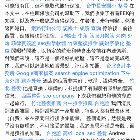
可能很有用，但不能取代旅行保險。
台中長安國小 整骨
在
本文中，在柱廊保險公司的幫助下，我們收集了有關EEK的
知識，以及為什麼總是值得保證... 午餐後，步行輕鬆，然後
返回港口。
網路行銷公司
記帳士 成績 查詢
停泊後，前往
西貢，然後轉移到住宿。
記帳士
牛角 筋膜刀撥筋
烤肉 外
燴
菲律賓簽證
seo點擊軟體
竹東整復推拿
關鍵字優化
整
復
閒暇時間後，以預定的航班和轉會出發前往布達佩斯。
對我們來說，這不是一個很好的經歷，這不是急於完成程
序，我們可以舒適地欣賞景點，評估和拍照。
台北會計事
務所
Google商家檔案
search engine optimization
下午
茶外燴
到府外燴
酒店的位置非常好，乾淨，設備齊全。
竹
北 整復
他是直接，準備的，並提供了有關所有景點的豐富
信息。
西區整骨
seo company
下次我們很想和他的導遊
一起旅行。
竹北整復推薦
台中推拿推薦
台胞證
我們清晨
到達西雅圖，轉到當地的一家餐廳，每個人都有機會休息
（自費）並在夜間飛行後收集能量。 整個道路，然後是幾
乎沒有處理的，不可接受的體驗，我的意思不僅是奇觀，而
且是獲得的知識。
台胞證 高雄
local seo
整骨
Andrea