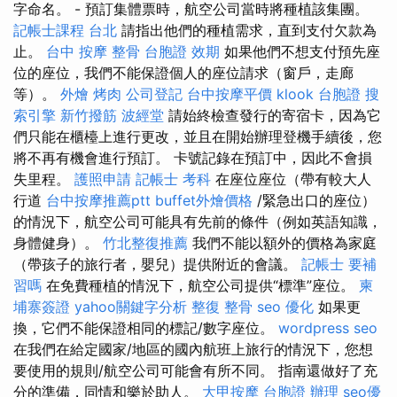
字命名。 - 預訂集體票時，航空公司當時將種植該集團。
記帳士課程 台北
請指出他們的種植需求，直到支付欠款為
止。
台中 按摩 整骨
台胞證 效期
如果他們不想支付預先座
位的座位，我們不能保證個人的座位請求（窗戶，走廊
等）。
外燴 烤肉
公司登記
台中按摩平價
klook 台胞證
搜
索引擎
新竹撥筋
波經堂
請始終檢查發行的寄宿卡，因為它
們只能在櫃檯上進行更改，並且在開始辦理登機手續後，您
將不再有機會進行預訂。 卡號記錄在預訂中，因此不會損
失里程。
護照申請
記帳士 考科
在座位座位（帶有較大人
行道
台中按摩推薦ptt
buffet外燴價格
/緊急出口的座位）
的情況下，航空公司可能具有先前的條件（例如英語知識，
身體健身）。
竹北整復推薦
我們不能以額外的價格為家庭
（帶孩子的旅行者，嬰兒）提供附近的會議。
記帳士 要補
習嗎
在免費種植的情況下，航空公司提供“標準”座位。
柬
埔寨簽證
yahoo關鍵字分析
整復 整骨
seo 優化
如果更
換，它們不能保證相同的標記/數字座位。
wordpress seo
在我們在給定國家/地區的國內航班上旅行的情況下，您想
要使用的規則/航空公司可能會有所不同。 指南還做好了充
分的準備，同情和樂於助人。
大甲按摩
台胞證 辦理
seo優