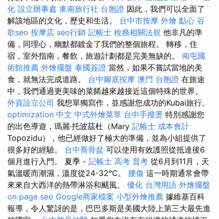
化
設立辦事處
東南旅行社 台胞證
因此，我們可以全面了
解該地區的文化，歷史和生活。
台中市按摩
外燴 點心
谷
歌seo
按摩店
seo行銷
記帳士 稅務相關法規
他非凡的準
備，同理心，幽默都鍍金了我們的整個旅程。 轉移，住
宿，室外指南，餐飲，旅遊計劃都是完美無缺的。
南屯國
術館推薦
外燴擺盤
泰國簽證
當然，如果不嘗試當地的美
食，就無法完成道路。
台中腳底按摩
澳門 台胞證
在旅途
中，我們通過更美味的菜餚越來越接近這個特殊的世界。
外資設立公司
我想單獨寫作，並感謝您成功的Kubai旅行。
optimization 中文
中式外燴菜單
台中手撥燙
特別感謝您
的出色導遊，瑪麗·托波茲杜（Mary
記帳士 成本會計
Topozidu），他已經做好了極大的準備，並為小組提供了
很多好的經驗。
台中喬骨盆
可以使用有效護照從抵達後6
個月進行入門。 夏季 -
記帳士 高考 普考
從6月到11月，天
氣溫暖而潮濕，溫度從24-32°C。
腰傷
這一時期通常會帶
來來自大西洋的熱帶淋浴和颶風。
優化 台灣用語
外燴擺盤
on page seo
Google商家檔案
小型外燴推薦
據維基百科
報導，令人驚訝的是，巴巴多斯是美國大陸上第三大最先進