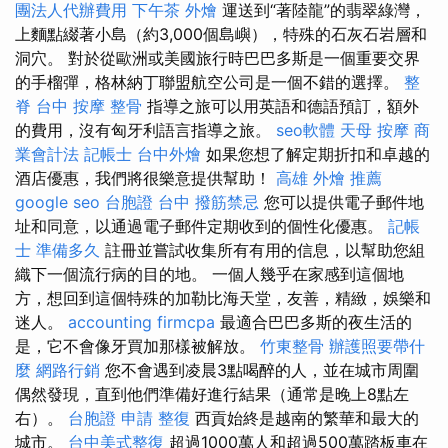
團法人代辦費用
下午茶 外燴
運送到“著陸龍”的翡翠綠灣，
上麵點綴著小島（約3,000個島嶼），特殊的石灰石岩層和
洞穴。 對於從歐洲或美國旅行時巴巴多斯是一個重要交界
的手榴彈，格林納丁聯盟航空公司是一個不錯的選擇。
整
脊
台中 按摩 整骨
指導之旅可以用英語和德語預訂，額外
的費用，沒有匈牙利語言指導之旅。
seo軟體
天母 按摩
商
業會計法 記帳士
台中外燴
如果您想了解定期折扣和卓越的
酒店優惠，我們將很樂意提供幫助！
高雄 外燴 推薦
google seo
台胞證 台中
撥筋禁忌
您可以提供電子郵件地
址和同意，以通過電子郵件定期收到的個性化優惠。
記帳
士 準備多久
註冊並嘗試收集所有有用的信息，以幫助您組
織下一個流行病的目的地。 一個人幾乎在家感到這個地
方，想回到這個特殊的加勒比海天堂，友善，精緻，娛樂和
迷人。
accounting firmcpa
最適合巴巴多斯的夜生活的
是，它不會像牙買加那樣被解放。
竹東整骨
辦護照要帶什
麼
網路行銷
您不會遇到凌晨3點喝醉的人，並在城市周圍
偶然發現，直到他們準備好進行結果（通常是晚上8點左
右）。
台胞證 申請
整復
西貢始終是越南的繁華和最大的
城市。
台中美式整復
超過1000萬人和超過500萬踏板車在