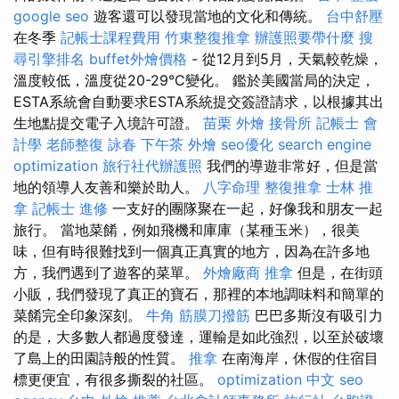
google seo
遊客還可以發現當地的文化和傳統。
台中舒壓
在冬季
記帳士課程費用
竹東整復推拿
辦護照要帶什麼
搜
尋引擎排名
buffet外燴價格
- 從12月到5月，天氣較乾燥，
溫度較低，溫度從20-29°C變化。 鑑於美國當局的決定，
ESTA系統會自動要求ESTA系統提交簽證請求，以根據其出
生地點提交電子入境許可證。
苗栗 外燴
接骨所
記帳士 會
計學
老師整復 詠春
下午茶 外燴
seo優化
search engine
optimization
旅行社代辦護照
我們的導遊非常好，但是當
地的領導人友善和樂於助人。
八字命理 整復推拿
士林 推
拿
記帳士 進修
一支好的團隊聚在一起，好像我和朋友一起
旅行。 當地菜餚，例如飛機和庫庫（某種玉米），很美
味，但有時很難找到一個真正真實的地方，因為在許多地
方，我們遇到了遊客的菜單。
外燴廠商
推拿
但是，在街頭
小販，我們發現了真正的寶石，那裡的本地調味料和簡單的
菜餚完全印象深刻。
牛角 筋膜刀撥筋
巴巴多斯沒有吸引力
的是，大多數人都過度發達，運輸是如此強烈，以至於破壞
了島上的田園詩般的性質。
推拿
在南海岸，休假的住宿目
標更便宜，有很多撕裂的社區。
optimization 中文
seo