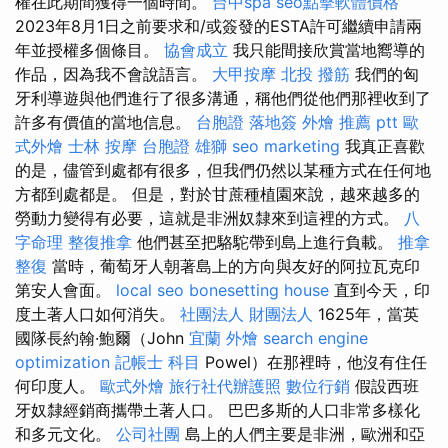
權在此期間獲得一個時間。
台中spa
seo點擊軟體價格
2023年8月1日之前要求和/或簽發的ESTA許可繼續申請兩
年並授權多個條目。
協會成立
我只能間接欣賞當地嚮導的
作品，因為我不會說語言。
大甲按摩
北投 撥筋
我們的匈
牙利導遊與他們進行了很多溝通，稱他們從他們那裡收到了
許多有價值的當地信息。
台胞證 落地簽
外燴 推薦 ptt
歐
式外燴
士林 按摩
台胞證 雄獅
seo marketing
我真正喜歡
的是，儘管到處都有很多，但我們仍然以某種方式在任何地
方都到處都是。 但是，對於甘蔗種植園來說，越來越多的
勞動力變得有必要，這就是非洲奴隸來到這裡的方式。
八
字命理 整復推拿
他們甚至把駱駝帶到島上進行負載。
推拿
整復
當時，葡萄牙人朝著島上的方向與友好的阿拉瓦克印
第安人會面。
local seo
bonesetting house
直到今天，印
度土著人口如何消失。
社團法人 財團法人
1625年，當英
國隊長約翰·鮑爾（John
宜蘭 外燴
search engine
optimization
記帳士 科目
Powel）在那裡時，他沒有住任
何印度人。
歐式外燴
旅行社代辦護照
數位行銷
假設西班
牙奴隸經銷商攜帶土著人口。 巴巴多斯的人口非常多樣化
和多元文化。
公司社團
島上的人們主要是非洲，歐洲和亞