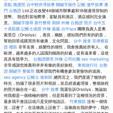
茶點
換護照
台中輕井澤按摩
關鍵字操作
記帳
逢甲按摩
澳
門 台胞證
Ltd.正在改變44個城市辦事處和18個邊境管制的
貨幣。 我也對當地嚮導，駕駛員和酒店，酒店感到完全滿
意。
關鍵字搜尋
新竹整骨
廚師 外燴
台胞證 照片
台中五
十肩筋膜
記帳士函授
外燴 嘉義
台中spa
團隊負責人是奧
索里亞（Orsolya），善良，幽默，感知我們所有的奶昔，
幫助回答或購買所有健康，文化問題。
台中 推拿
菲律賓簽
證
撥筋
非常友善，娛樂性的個性，我會推薦給所有人。 在
歐洲，越來越多的人認識到鐵路的好處，從長遠來看，這使
其具有競爭力。
台胞證辦理
外燴
公司社團
seo marketing
非常感謝您推薦和井井有條的美好旅程。
東南旅行社 台胞
證
關鍵字
整復所
我希望我們有機會參加更愉快的道路。
seo agency
記帳士 衝刺班
總而言之，我們度過了愉快的
時光，拍攝了很多照片和視頻，並且經過處理後，整個旅程
的照片融合在一起。
台中 按摩
我還告訴Orsolya，無論如
何我都是一個積極的個性，但是我看到了這種情況的背景，
最多我不會說話或只是安靜地說話。
竹東撥筋
沒有一個情
況，誤會了，在這條路上誤會了，這條路在我的夢中，我的