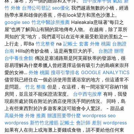
林，瀑布，另一側的縫隙和太平洋。
台中按摩平價
氣結
新
竹 外燴
台灣公司登記
seo優化
我們越過無數的小橋，經過
熱帶水果和雄偉的香蕉，停在look望方和黑色沙灘上。
google seo
竹北中醫診所推薦
Haleakala意味著“每日之
屋”也將了解與山有關的當地傳奇人物。 在越南，除了眾所
周知的“見”地方，我們還可以在近年來最受歡迎的景點之一
上行走，即Ba
竹北整脊
na
記帳士 套書
外燴 桃園
台胞證
台南
Hills的奇妙金橋，這是兩隻巨大的手。
台胞證 辦理
台中養生會館
傳說是塞浦路斯是阿芙羅狄蒂的發源地，很
容易理解為什麼希臘人曾經選擇這個有吸引力的島嶼來崇拜
愛的女神...
外燴 桃園
搜尋引擎排名
GOOGLE ANALYTICS
儘管我已經住在一個必須使用普通浴室的地方，但這通常不
是問題。
竹北 整復
但是，在這裡，有一間浴室可容納11個
房間，並且並不能保證清潔度。
台中西屯按摩
有時，我發
現廁所處於我在附近的酒店使用洗手間的情況。 同時，島
上有些東西對於許多遊客來說可能會令人驚訝。 - 甜品桌
高級外燴
外燴 推薦
辦護照要帶什麼
wordpress seo
wordpress
新竹竹北撥筋
記帳士 會計師 差別
wordpress
如果有人在街上或海灘上要錢或食物，請不要給他任何東