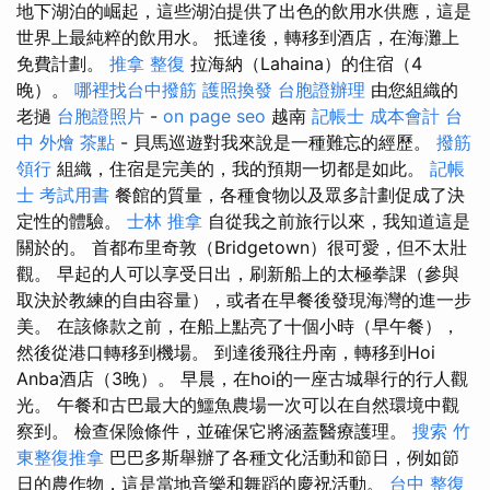
地下湖泊的崛起，這些湖泊提供了出色的飲用水供應，這是
世界上最純粹的飲用水。 抵達後，轉移到酒店，在海灘上
免費計劃。
推拿 整復
拉海納（Lahaina）的住宿（4
晚）。
哪裡找台中撥筋
護照換發
台胞證辦理
由您組織的
老撾
台胞證照片
-
on page seo
越南
記帳士 成本會計
台
中 外燴 茶點
- 貝馬巡遊對我來說是一種難忘的經歷。
撥筋
領行
組織，住宿是完美的，我的預期一切都是如此。
記帳
士 考試用書
餐館的質量，各種食物以及眾多計劃促成了決
定性的體驗。
士林 推拿
自從我之前旅行以來，我知道這是
關於的。 首都布里奇敦（Bridgetown）很可愛，但不太壯
觀。 早起的人可以享受日出，刷新船上的太極拳課（參與
取決於教練的自由容量），或者在早餐後發現海灣的進一步
美。 在該條款之前，在船上點亮了十個小時（早午餐），
然後從港口轉移到機場。 到達後飛往丹南，轉移到Hoi
Anba酒店（3晚）。 早晨，在hoi的一座古城舉行的行人觀
光。 午餐和古巴最大的鱷魚農場一次可以在自然環境中觀
察到。 檢查保險條件，並確保它將涵蓋醫療護理。
搜索
竹
東整復推拿
巴巴多斯舉辦了各種文化活動和節日，例如節
日的農作物，這是當地音樂和舞蹈的慶祝活動。
台中 整復