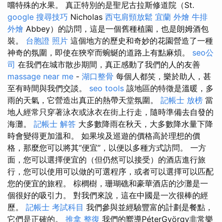
嚐特殊的水果。 真正特別的是聖尼古拉斯修道院（St.
google 搜尋技巧
Nicholas
西屯肩頸放鬆
宜蘭 外燴
牛排
外燴
Abbey）的訪問，這是一個舊種植園，也是朗姆酒包
裝。
台胞證 照片
這個地方的歷史和奇妙的花園營造了一種
神奇的氛圍，即使在狹窄而蜿蜒的道路上有點麻煩。
seo公
司
在我們在城市散步期間，真正感動了我們的人的友善
massage near me
-
湖口整骨
每個人都笑，樂於助人，甚
至有時間與我們交談。
seo tools
該地區的特徵是溫暖，多
雨的天氣，它營造出真正的熱帶天堂氛圍。
記帳士 放榜
當
地人經常只穿著泳衣或泳衣在街上行走，隨時準備去自發的
海灘。
記帳士 解答
大多數降雨在秋天，大多數降水量下降
時會變得更加溫和。 如果埃及巡遊的價格高於理想的價
格，那麼您可以將其“便宜”，以便以多種方式訪問​​。 一方
面，您可以選擇便宜的（但仍然可以接受）的酒店進行旅
行，您可以使用可以做的可選程序，或者可以選擇可以匹配
您的便宜的旅程。 棕櫚樹，珊瑚礁和豪華酒店的沙灘是一
個很好的吸引力。 對我們來說，這在中國是一次很棒的經
歷。
記帳士 考試科目
我們參與並經驗豐富的計劃是餐點，
它們是正確的。
推拿 整復
我們的嚮導PéterGyörgy非常樂