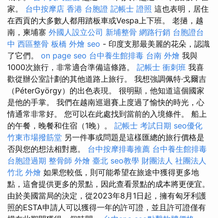
家。
台中按摩店
香港 台胞證
記帳士 證照
這也表明，居住
在西貢的大多數人都用踏板車或Vespa上下班。 老撾，越
南，柬埔寨
外國人設立公司
新埔整骨
網路行銷
台胞證台
中
西區整骨
板橋 外燴
seo
- 印度支那最美麗的花朵，認識
了它們。
on page seo
台中養生館排毒
台南 外燴
我與
1000次旅行，非常適合準備這條路。
記帳士 衝刺班
我喜
歡從辦公室計劃的其他道路上旅行。 我想強調佩特·戈爾吉
（PéterGyörgy）的出色表現。 很明顯，他知道這個國家
是他的手掌。 我們在越南巡迴賽上度過了愉快的時光，心
情通常非常好。 您可以在此處找到當前的入境條件。 船上
的午餐，晚餐和住宿（1晚）。
記帳士 考試日期
seo優化
竹東市場撥筋堂
另一件事或問題是這樣匯總的旅行價格是
否與您的想法相對應。
台中按摩排毒推薦
台中養生館排毒
台胞證過期
整骨師
外燴 臺北
seo教學
財團法人 社團法人
竹北 外燴
如果您較低，則可能希望在旅途中獲得更多地
點，這會提供更多的景點，因此查看景點的成本將更便宜。
由於美國當局的決定，從2023年8月1日起，擁有匈牙利護
照的ESTA申請人可以獲得一年的許可證，並且許可證僅有