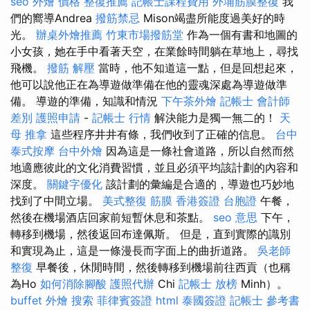
seo
外燴 價格
整復推薦
記帳士課程費用
外埔筋膜整復
我
們的嚮導Andrea
撥筋禁忌
Mison竭盡所能度過美好的時
光。
辦桌外燴推薦
竹東市場撥筋堂
作為一個有書和地圖的
小女孩，她在手中看著天空，在業餘時間躺在草地上，尋找
飛機。
撥筋 解壓
當時，他不知道這一點，但是回想起來，
他可以說他正在為導遊做準備在他的靈魂深處為導遊做準
備。 導遊的準備，知識和情況
下午茶外燴
記帳士 會計師
差別
護照申請
-
記帳士 行情
解決能力是獨一無二的！
天
母 推拿
這些程序井井有條，我們收到了正確的信息。
台中
泰式按摩
台中外燴
因為這是一條社會道路，所以自然而然
地適應彼此的文化消費習慣，並且必須平均該計劃的內容和
深度。
關鍵字優化
該計劃的彙編是合適的，導遊也巧妙地
找到了中間立場。
美式整復 筋膜
香港簽證 台胞證
午餐，
然後在機場酒店回家前短暫休息和茶點。
seo 意思
下午，
轉移到機場，然後返回布達佩斯。 但是，直到實際的識別
和實現為止，這是一條漫長而字面上的曲折道路。
吳老師
整復
早餐後，休閒時間，然後轉移到機場前往西貢（也稱
為Ho
如何消除腳酸
護照代辦
Chi
記帳士 放榜
Minh）。
buffet 外燴
搜索
菲律賓簽證
html
泰國簽證
記帳士 參考書