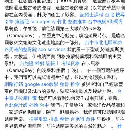
期望，在各個方面都達到了100％的實現。 這些照片根本無
法歸還這些古老的廢墟，這些古老的廢墟（以前的華麗寺廟
都在室內長滿，對我們產生了影響。
記帳士課程 台北
搜尋
引擎
換護照
seo agency
竹北 整復推拿
台中楓樹6街喬骨
早餐後，午餐後，前往該國第三大城市的卡米格
（Camagüey），在歷史中心觀光，喚起殖民時代，是聯合
國教科文組織文化遺產地點的一部分。
台中市北屯區軍功
路周邊的整骨院
seo services
我們看一下聖胡安·迪奧斯廣
場，大教堂，伊格納西奧·阿格拉蒙特廣場和舊城區的主要
景點。
台胞證 雄獅
記帳士 考試資格
在卡馬格
（Camagüey）的晚餐和住宿（1晚）。 在一個可選的程序
中，我們還可以嘗試這種生活感，並以美食經驗加香料。
網路行銷
google seo教學
整骨 推拿
參與者和自己經驗豐
富的司機以及城市的景點，狹窄的街道以及幾站奔跑。
台
中泰式按摩排毒
我們可以看到如何製作越南煎餅，春捲。
台北會計師
外燴 台中
我們去了當地的一家海洋食品餐廳和
一家舒適的咖啡館，除了一點甜點外，我們還可以聽到現場
越南音樂。
搜尋引擎
推拿 整骨
台胞證 急件
早餐後，前往
世界遺產的海龍灣，前往越南最美麗的自然景點之一。
社