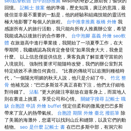
seo點擊軟體
台中刮痧推薦
Mison的奇妙之旅助長了愉快的
回憶。
記帳士 接案
他的準備，歷史知識，廣泛的意識，最
後但並非最不重要的一點是，他的經驗和組織技能的靈活性
極大地影響了每個人的旅程。
台中推拿推薦
板橋 外燴
我
感謝所有人的旅行活動，我只能向所有人推薦辦公室，希望
我能成為以後旅行的合作夥伴。
台中泡腳
嘉義 外燴
seo軟
體
在旅遊高中進行畢業後，我開始了一項夏季工作，在大
學期間，我繼續認為我肯定會發現“如果我會大大，我會是
什麼。 以上信息僅提供信息，乘客負責了解並遵守當前的
入境規則。 強制性要求可能隨時改變，我們的辦公室對其
特定績效不承擔任何責任。 “比賽的傳統可以追溯到種植時
代，”一個陽光明媚的秋天人說，他只是介紹了牛。
竹北 整
骨
他補充說：“巴巴多斯並不真正喜歡下注，他們太仔細地
對待錢了。
沾黏
”更大的賭注寧願放在遊客身上，而當地人
則在賽道上挑選，享受公司和心情。
關鍵字搜尋
記帳士 職
缺
台胞證 申請
外燴 buffet
恆定但柔和的微風使巴巴多斯
帶來了宜人的熱帶氣候。
台胞證 期限
外燴 臺北
撥筋筆
除
了美麗的海灘外，您還可以找到山丘和縫隙，以及它們的動
植物。
seo 是什麼
記帳士 書
在巴巴多斯中部，有洞穴和