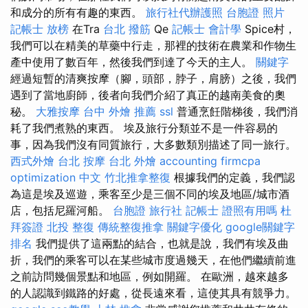
和成分的所有有趣的東西。
旅行社代辦護照
台胞證 照片
記帳士 放榜
在Tra
台北 撥筋
Qe
記帳士 會計學
Spice村，
我們可以在精美的草藥中行走，那裡的技術在農業和作物生
產中使用了數百年，然後我們到達了今天的主人。
關鍵字
經過短暫的清爽按摩（腳，頭部，脖子，肩膀）之後，我們
遇到了當地廚師，後者向我們介紹了真正的越南美食的奧
秘。
大雅按摩
台中 外燴 推薦
ssl
普通烹飪階梯後，我們消
耗了我們煮熟的東西。 埃及旅行分類並不是一件容易的
事，因為我們沒有同質旅行，大多數類別描述了同一旅行。
西式外燴
台北 按摩
台北 外燴
accounting firmcpa
optimization 中文
竹北推拿整復
根據我們的定義，我們認
為這是埃及巡遊，乘客至少是三個不同的埃及地區/城市酒
店，包括尼羅河船。
台胞證 旅行社
記帳士 證照有用嗎
杜
拜簽證
北投 整復
傳統整復推拿
關鍵字優化
google關鍵字
排名
我們提供了這兩點的結合，也就是說，我們有埃及曲
折，我們的乘客可以在某些城市度過幾天，在他們繼續前進
之前訪問幾個景點和地區，例如開羅。 在歐洲，越來越多
的人認識到鐵路的好處，從長遠來看，這使其具有競爭力。