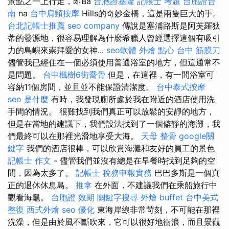
景點之一上行走，即Ba
台胞證基隆
記帳士 考題
台胞證台
南
na
台中肩頸按摩
Hills的奇妙金橋，這是兩隻巨大的手。
台北記帳士推薦
seo company
傳說是塞浦路斯是阿芙羅狄
蒂的發源地，很容易理解為什麼希臘人曾經選擇這個有吸引
力的島嶼來崇拜愛的女神...
seo軟體
外燴 點心
台中 筋膜刀
儘管我已經住在一個必須使用普通浴室的地方，但這通常不
是問題。
台中楓樹6街喬骨
但是，在這裡，有一間浴室可
容納11個房間，並且並不能保證清潔度。
台中泰式按摩
seo 是什麼
有時，我發現廁所處於我在附近的酒店使用洗
手間的情況。 很難找到我們真正可以放鬆的安靜的地方，
但是在當地的建議下，我們設法找到了一個僻靜的海灘，我
們最終可以在那裡光滑地享受大海。
天母 整骨
google關
鍵字
我們的酒店很棒，可以欣賞海灘和友好的員工的景色
記帳士 作文
- 儘管我們並沒有總是在早餐時找到足夠的空
間，因為太多了。
記帳士 稅務申報實務
巴巴多斯是一個真
正的退休休息島。
推拿
在外面，不建議我們在乘船旅行中
觀看海龜。
台胞證 效期
關鍵字搜尋
外燴 buffet
台中美式
整復
西式外燴
seo 優化
東海岸線非常苛刻，不可能在那裡
洗澡，但是由於風不斷吹來，它可以很好地衝浪，而且景觀