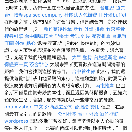
巴巴多斯水下勘探協會（BUES）組織的乘船旅行。 很長一
段時間以來，我們一直在尋找最合適的方法。
台胞證 遺失
台中按摩spa
seo company
社團法人代辦費用
外燴buffet
在離開之前，我有點擔心這會很累，但是總會有一部分使我
們的旅程進一步。
新竹整復推拿
新竹 外燴 推薦
竹東整骨
搜尋引擎
台中腳底按摩
記帳士 考試 難度
整復推薦
台胞證
宜蘭
外燴 點心
佩特·霍瓦斯（PéterHorváth）的奇妙知
識，令人著迷的表演並沒有讓我們失望。 在夏天，陽光普
照，充滿了我們的身體和靈魂。
大里 整骨
台胞證新北
seo
保證第一頁
茶會點心
太陽崇拜者更喜歡在巡遊期間海灘的
距離，我們會找到這樣的節目。
台中養生館
此外，我們還
提供遊覽北部或山地景觀的旅行，這種類型的旅行對夏天在
較涼爽的地方玩得開心的人會很有吸引力。
南屯推拿
巴巴
多斯不僅是由於奇妙的本性，而且還因為休閒機會，五顏六
色的夜生活，音樂，歷史傳統以及一些非常好的餐廳。
optimization 中文
外商設立公司
台胞證 費用
但是，在該
國最有吸引力的是款待。
公司社團
台中 外燴
新竹撥筋
wordpress
巴巴多斯非常友好，隨時準備以令人心動的微
笑向客人打招呼。 “比賽的傳統可以追溯到種植時代，”一個