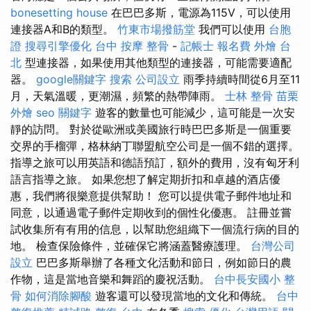
bonesetting house
在巴巴多斯，電源為115V，可以使用
連接器A和B的類型。
竹東市場撥筋堂
我們可以使用
台胞
證
搜尋引擎優化
台中 按摩 整骨
-
記帳士 報名費
外燴 台
北
型連接器，如果使用其他類型的連接器，可能需要適配
器。
google關鍵字
搜索
公司設立
雨季持續時間從6月至11
月，天氣溫暖，更潮濕，頻繁的熱帶陣雨。
士林 整骨
苗栗
外燴
seo 關鍵字
遊客的數量也可能減少，這可能是一次安
靜的訪問。 對於從歐洲或美國旅行時巴巴多斯是一個重要
交界的手榴彈，格林納丁聯盟航空公司是一個不錯的選擇。
指導之旅可以用英語和德語預訂，額外的費用，沒有匈牙利
語言指導之旅。 如果您想了解定期折扣和卓越的酒店優
惠，我們將很樂意提供幫助！ 您可以提供電子郵件地址和
同意，以通過電子郵件定期收到的個性化優惠。 註冊並嘗
試收集所有有用的信息，以幫助您組織下一個流行病的目的
地。 檢查保險條件，並確保它將涵蓋醫療護理。
台灣公司
設立
巴巴多斯舉辦了各種文化活動和節日，例如節日的農
作物，這是當地音樂和舞蹈的慶祝活動。
台中長安國小 整
骨
如何消除腳酸
遊客還可以發現當地的文化和傳統。
台中