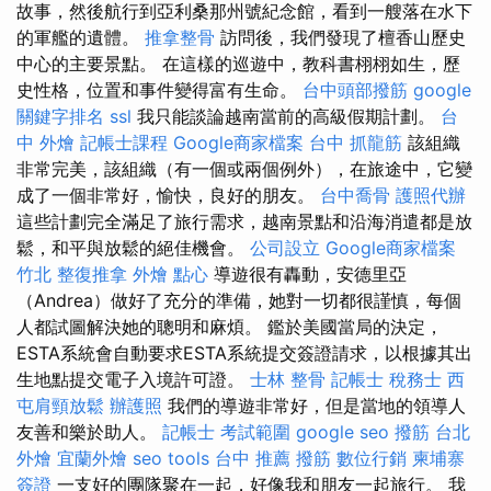
故事，然後航行到亞利桑那州號紀念館，看到一艘落在水下
的軍艦的遺體。
推拿整骨
訪問後，我們發現了檀香山歷史
中心的主要景點。 在這樣的巡遊中，教科書栩栩如生，歷
史性格，位置和事件變得富有生命。
台中頭部撥筋
google
關鍵字排名
ssl
我只能談論越南當前的高級假期計劃。
台
中 外燴
記帳士課程
Google商家檔案
台中 抓龍筋
該組織
非常完美，該組織（有一個或兩個例外），在旅途中，它變
成了一個非常好，愉快，良好的朋友。
台中喬骨
護照代辦
這些計劃完全滿足了旅行需求，越南景點和沿海消遣都是放
鬆，和平與放鬆的絕佳機會。
公司設立
Google商家檔案
竹北 整復推拿
外燴 點心
導遊很有轟動，安德里亞
（Andrea）做好了充分的準備，她對一切都很謹慎，每個
人都試圖解決她的聰明和麻煩。 鑑於美國當局的決定，
ESTA系統會自動要求ESTA系統提交簽證請求，以根據其出
生地點提交電子入境許可證。
士林 整骨
記帳士 稅務士
西
屯肩頸放鬆
辦護照
我們的導遊非常好，但是當地的領導人
友善和樂於助人。
記帳士 考試範圍
google seo
撥筋
台北
外燴
宜蘭外燴
seo tools
台中 推薦 撥筋
數位行銷
柬埔寨
簽證
一支好的團隊聚在一起，好像我和朋友一起旅行。 我