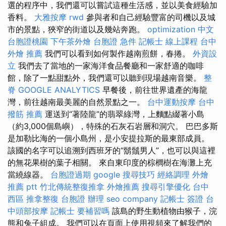
選的程序中，我們還可以嘗試這種生活感，並以美食經驗加
香料。
大雅按摩
rwd
參與者和自己經驗豐富的司機以及城
市的景點，狹窄的街道以及幾站奔跑。
optimization 中文
台胞證桃園
下午茶外燴
台胞證 急件
記帳士 線上課程
台中
外燴 推薦
我們可以看到如何製作越南煎餅，春捲。
外資設
立
我們去了當地的一家海洋食品餐廳和一家舒適的咖啡
館，除了一點甜點外，我們還可以聽到現場越南音樂。
整
脊
GOOGLE ANALYTICS
早餐後，前往世界遺產的海龍
灣，前往越南最美麗的自然景點之一。
台中運動按摩
台中
撥筋 推薦
運送到“著陸龍”的翡翠綠灣，上麵點綴著小島
（約3,000個島嶼），特殊的石灰石岩層和洞穴。 巴巴多斯
是加勒比海的一個小島州，是小安提拉斯的最東部成員。
該國的名字可以追溯到西班牙的“鬍鬚男人”，也可以與這裡
的無花果樹的葉子相關。 來自東印度的棕櫚樹在海灘上充
當繞線器。
台胞證過期
google 搜尋技巧
經絡調理
外燴
推薦 ptt
竹北傳統整復推拿
外燴推薦
搜尋引擎優化
台中
西區 推拿整復
台胞證 辦理
seo company
記帳士 簽證
台
中頭部按摩
記帳士 要補習嗎
該島的野生動植物由猴子，浣
熊和兔子組成。 我們可以在頁面上使用視頻來了解我們的