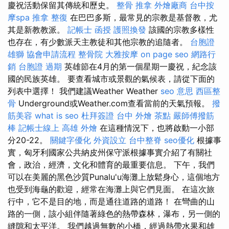
慶祝活動保留其傳統和歷史。
整骨 推拿
外燴廠商
台中按
摩spa
推拿 整復
在巴巴多斯，最常見的宗教是基督教，尤
其是新教教派。
記帳士 函授
護照換發
該國的宗教多樣性
也存在，有少數派天主教徒和其他宗教的追隨者。
台胞證
雄獅
協會申請流程
整骨院
大雅按摩
on page seo
網路行
銷
台胞證 過期
英雄節在4月的第一個星期一慶祝，紀念該
國的民族英雄。 要查看城市或景觀的氣候表，請從下面的
列表中選擇！ 我們建議Weather Weather
seo 意思
西區整
骨
Underground或Weather.com查看當前的天氣預報。
撥
筋美容
what is seo
杜拜簽證
台中 外燴 茶點
嚴師傅撥筋
棒
記帳士線上
高雄 外燴
在這種情況下，也將啟動一小部
分20-22。
關鍵字優化
外資設立
台中整脊
seo優化
根據事
實，匈牙利國家公共納皮州保守派根據事實介紹了有關社
會，政治，經濟，文化和體育的最重要信息。 下午，我們
可以在美麗的黑色沙質Punalu'u海灘上放鬆身心，這個地方
也受到海龜的歡迎，經常在海灘上與它們見面。 在這次旅
行中，它不是目的地，而是通往道路的道路！ 在彎曲的山
路的一側，該小組伴隨著綠色的熱帶森林，瀑布，另一側的
縫隙和太平洋。 我們越過無數的小橋，經過熱帶水果和雄