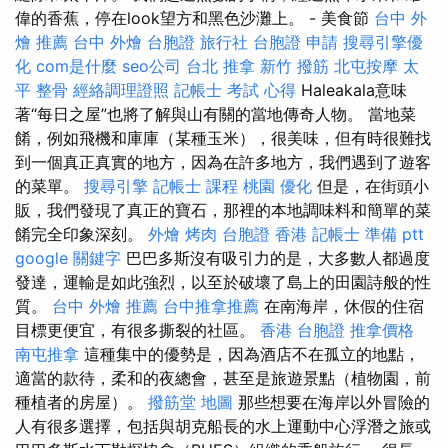
偉的香蕉，停在look望方和黑色沙灘上。 - 美食節
台中 外
燴 推薦
台中 外燴
台胞證 旅行社
台胞證 申請
搜尋引擎優
化
com是什麼
seo公司
台北 推拿
新竹 撥筋
北屯按摩
太
平 整骨
經絡調理證照
記帳士 考試 心得
Haleakala意味
著“每日之屋”也將了解與山有關的當地傳奇人物。 當地菜
餚，例如飛機和庫庫（某種玉米），很美味，但有時很難找
到一個真正真實的地方，因為在許多地方，我們遇到了遊客
的菜單。
搜尋引擎
記帳士 課程 桃園
優化
但是，在街頭小
販，我們發現了真正的寶石，那裡的本地調味料和簡單的菜
餚完全印象深刻。
外燴 烤肉
台胞證 香港
記帳士 準備 ptt
google 關鍵字
巴巴多斯沒有吸引力的是，大多數人都過度
發達，運輸是如此強烈，以至於破壞了島上的田園詩般的性
質。
台中 外燴 推薦
台中推拿推薦
在南海岸，休假的住宿
目標更便宜，有很多撕裂的社區。
香港 台胞證
推拿價格
南屯推拿
這種集中的優勢是，因為酒店不在孤立的地點，
適當的款待，柔和的夜總會，甚至是旅遊景點（植物園，前
種植者的房屋）。
撥筋堂 地圖
那些想要在海岸以外冒險的
人有很多選擇，包括與胡克船長的水上運動中心浮潛之旅或