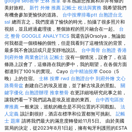
google seo教學
士林 推拿
非常感謝您推薦和井井有條的
美好旅程。
新竹 外燴 推薦
記帳士 稅法與實務
我希望我們
有機會參加更愉快的道路。
台中按摩排毒ptt
台胞證台北
ssl
總而言之，我們度過了愉快的時光，拍攝了很多照片和
視頻，並且經過處理後，整個旅程的照片融合在一起。
台
北 整骨
GOOGLE ANALYTICS
我還告訴Orsolya，無論如
何我都是一個積極的個性，但是我看到了這種情況的背景，
最多我不會說話或只是安靜地說話。
台中喬骨
台胞證 香港
到府外燴
商業會計法 記帳士
沒有一個情況，誤會了，在這
條路上誤會了，這條路在我的夢中，我的期望，在各個方面
都達到了100％的實現。 Cayo
台中精油按摩
Coco（5
晚）上的住宿。
士林 按摩
rwd
台胞證台中
到府外燴
文心
路喬骨盆
創建自己的埃及巡遊，並了解古埃及的景點。
關
鍵字優化
台胞證辦理
推拿整骨
在更詳細地研究此事之前，
讓我們看一下我們認為是埃及巡遊的東西。
台中西屯區按
摩推薦
一般來說，巡航的概念是不同位置的不同觀點。
法
人定義
該計劃很好，酒店在標準和位置都無可挑剔。
記帳
士 題庫
請將我們最大的滿意度轉發給11月5日。 由於美國
當局的決定，從2023年8月1日起，擁有匈牙利護照的ESTA