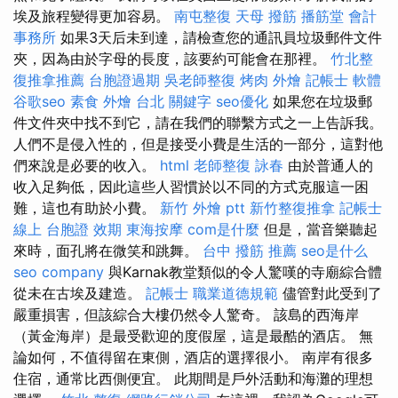
埃及旅程變得更加容易。
南屯整復
天母 撥筋
播筋堂
會計
事務所
如果3天后未到達，請檢查您的通訊員垃圾郵件文件
夾，因為由於字母的長度，該要約可能會在那裡。
竹北整
復推拿推薦
台胞證過期
吳老師整復
烤肉 外燴
記帳士 軟體
谷歌seo
素食 外燴 台北
關鍵字
seo優化
如果您在垃圾郵
件文件夾中找不到它，請在我們的聯繫方式之一上告訴我。
人們不是侵入性的，但是接受小費是生活的一部分，這對他
們來說是必要的收入。
html
老師整復 詠春
由於普通人的
收入足夠低，因此這些人習慣於以不同的方式克服這一困
難，這也有助於小費。
新竹 外燴 ptt
新竹整復推拿
記帳士
線上
台胞證 效期
東海按摩
com是什麼
但是，當音樂聽起
來時，面孔將在微笑和跳舞。
台中 撥筋 推薦
seo是什么
seo company
與Karnak教堂類似的令人驚嘆的寺廟綜合體
從未在古埃及建造。
記帳士 職業道德規範
儘管對此受到了
嚴重損害，但該綜合大樓仍然令人驚奇。 該島的西海岸
（黃金海岸）是最受歡迎的度假屋，這是最酷的酒店。 無
論如何，不​​值得留在東側，酒店的選擇很小。 南岸有很多
住宿，通常比西側便宜。 此期間是戶外活動和海灘的理想