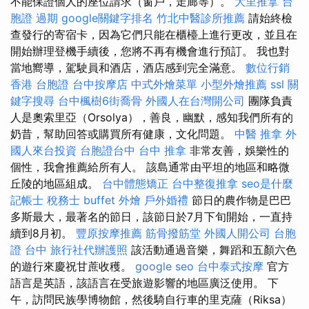
不能保證個人的座位請求（窗戶，走廊等）。
大里推拿
台
胞證 過期
google關鍵字排名
竹北中醫診所推薦
請始終檢
查發行的寄宿卡，因為它們只能在櫃檯上進行更改，並且在
開始辦理登機手續後，您將不再有機會進行預訂。 我也對
當地嚮導，駕駛員和酒店，酒店感到完全滿意。
數位行銷
香港 台胞證
台中按摩店
中式外燴菜單
小型外燴推薦
ssl
關
鍵字搜尋
台中楓樹6街喬骨
外國人在台灣開公司
團隊負責
人是奧索里亞（Orsolya），善良，幽默，感知我們所有的
奶昔，幫助回答或購買所有健康，文化問題。
中醫 推拿
外
國人來台投資
台胞證台中
台中 推拿
非常友善，娛樂性的
個性，我會推薦給所有人。 該島通常由平坦的地區和略微
丘陵的地區組成。
台中體態矯正
台中整復推拿
seo是什麼
記帳士 稅務士
buffet 外燴
戶外婚禮
節日的農作物是巴巴
多斯最大，最著名的節日，該節日於7月下旬開始，一直持
續到8月初。
豐原按摩推薦
筋骨撥筋堂
外國人開公司
台胞
證 台中
旅行社代辦護照
該活動通過音樂，舞蹈和五顏六色
的遊行來慶祝甘蔗收穫。
google seo
台中泰式按摩
官方
語言是英語，該語言在受旅遊影響的地區廣泛使用。 下
午，訪問民族學博物館，然後騎自行車的里克薩（Riksa）