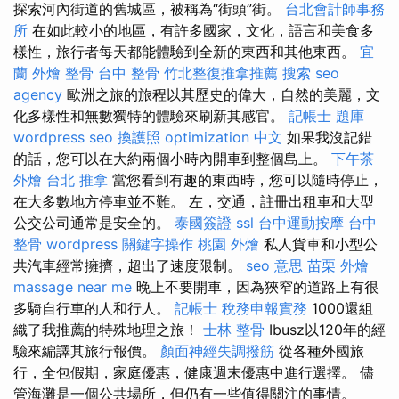
探索河內街道的舊城區，被稱為“街頭”街。
台北會計師事務
所
在如此較小的地區，有許多國家，文化，語言和美食多
樣性，旅行者每天都能體驗到全新的東西和其他東西。
宜
蘭 外燴
整骨
台中 整骨
竹北整復推拿推薦
搜索
seo
agency
歐洲之旅的旅程以其歷史的偉大，自然的美麗，文
化多樣性和無數獨特的體驗來刷新其感官。
記帳士 題庫
wordpress seo
換護照
optimization 中文
如果我沒記錯
的話，您可以在大約兩個小時內開車到整個島上。
下午茶
外燴
台北 推拿
當您看到有趣的東西時，您可以隨時停止，
在大多數地方停車並不難。 左，交通，註冊出租車和大型
公交公司通常是安全的。
泰國簽證
ssl
台中運動按摩
台中
整骨
wordpress
關鍵字操作
桃園 外燴
私人貨車和小型公
共汽車經常擁擠，超出了速度限制。
seo 意思
苗栗 外燴
massage near me
晚上不要開車，因為狹窄的道路上有很
多騎自行車的人和行人。
記帳士 稅務申報實務
1000還組
織了我推薦的特殊地理之旅！
士林 整骨
Ibusz以120年的經
驗來編譯其旅行報價。
顏面神經失調撥筋
從各種外國旅
行，全包假期，家庭優惠，健康週末優惠中進行選擇。 儘
管海灘是一個公共場所，但仍有一些值得關注的事情。