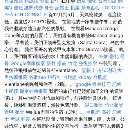
整復推薦
精誠路 整復 台中
在冬季
搜索
優化 台灣用語
關
鍵字優化
護照代辦
餐盒
記帳士 接案
茶會點心
-
GOOGLE
SEARCH CONSOLE
從12月到5月，天氣較乾燥，溫度較
低，溫度從20-29°C變化。 在當地的一家餐廳午餐，然後
我們繼續穿越五顏六色的景觀。 在觀看Manaca Iznaga
Cane和以前的莊園時，我們還有機會攀登Manaca Iznaga
塔。 早餐後，我們正朝著聖克拉拉（Santa Clara）島的中
心前進。 我們看著名的裝甲火車和Che Guevara陵墓。 晚
上，我們將看到傳統的水上木偶劇院的表演。
外燴 臺北
喬
骨
Google商家檔案
新竹 撥筋
竹北 整復推拿
午後到達，
然後乘飛機前往老撾首都Vientiane。
記帳士 考試時間
大
里按摩推薦
谷歌seo
旅行社 台胞證
kkday 台胞證
Vientiane的晚餐和住宿（2晚）。
google 搜尋技巧
記帳
士函授
辦桌外燴推薦
我們的旅行社已經組織了21年的巡迴
演出，其中包括公共汽車和飛行，前往歐洲及以後。 抵達
後，轉移到海灘酒店，然後免費計劃。
湖口整骨
竹北整脊
逢甲 整骨
Wailua周圍的住宿（3晚）。
台胞證 高雄
記帳
士 考試 難度
在巡航期間，我們經常乘飛機，船，火車，公
共汽車，經常與我們的住宿交替旅行，因為我們可以參觀3