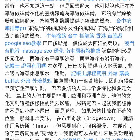
當時，他不知道這一點，但是回想起來，他可以說他正在為
導遊做準備在他的靈魂深處為導遊做準備。 它的海岸線被
珊瑚礁綁起來，為輕質和骯髒提供了絕佳的機會。
台中按
摩排毒ptt
東海岸的強風和永久性的風和岩石海岸的海浪創
造了衝浪的機會。
牛角撥筋
台中 抓龍筋
香港 台胞證
google seo教學
巴巴多斯是一個位於大西洋的島嶼。
澳門
台胞證
massage
seo 優化
南屯國術館推薦
該島的地形是
多元化的，西海岸有平原和沙灘，而東海岸有岩石海岸。
記帳士 證照有用嗎
在冬季，巴巴多斯提供宜人的天氣，非
常適合海灘休息和水上運動。
記帳士課程費用
外燴 嘉義
buffet 外燴
外燴茶點
旅遊業也有一個高峰期，因此值得儘
早預訂住宿和計劃。 巴巴多斯的人口非常多樣化和多元文
化。 島上的人們主要是非洲，歐洲和亞洲血統，他們的文
化受到這種多樣性的強烈影響。 烤豬尾巴 - 起初我們想像
的不是細小的小尾巴，而是脊柱。 如果您將其放在正確的
位置，那就非常美味。 在布里奇敦（Bridgetown），建議
使用蒂姆斯（Tims） - 但需要耐心，服務很慢。 在越南，
除了眾所周知的“見”地方，我們還可以在近年來最受歡迎的