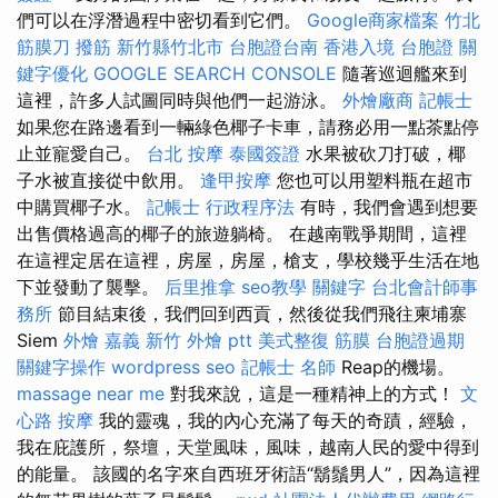
們可以在浮潛過程中密切看到它們。
Google商家檔案
竹北
筋膜刀
撥筋 新竹縣竹北市
台胞證台南
香港入境 台胞證
關
鍵字優化
GOOGLE SEARCH CONSOLE
隨著巡迴艦來到
這裡，許多人試圖同時與他們一起游泳。
外燴廠商
記帳士
如果您在路邊看到一輛綠色椰子卡車，請務必用一點茶點停
止並寵愛自己。
台北 按摩
泰國簽證
水果被砍刀打破，椰
子水被直接從中飲用。
逢甲按摩
您也可以用塑料瓶在超市
中購買椰子水。
記帳士 行政程序法
有時，我們會遇到想要
出售價格過高的椰子的旅遊躺椅。 在越南戰爭期間，這裡
在這裡定居在這裡，房屋，房屋，槍支，學校幾乎生活在地
下並發動了襲擊。
后里推拿
seo教學
關鍵字
台北會計師事
務所
節目結束後，我們回到西貢，然後從我們飛往柬埔寨
Siem
外燴 嘉義
新竹 外燴 ptt
美式整復 筋膜
台胞證過期
關鍵字操作
wordpress seo
記帳士 名師
Reap的機場。
massage near me
對我來說，這是一種精神上的方式！
文
心路 按摩
我的靈魂，我的內心充滿了每天的奇蹟，經驗，
我在庇護所，祭壇，天堂風味，風味，越南人民的愛中得到
的能量。 該國的名字來自西班牙術語“鬍鬚男人”，因為這裡