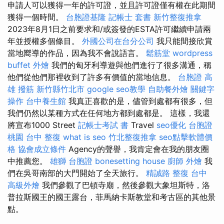
申請人可以獲得一年的許可證，並且許可證僅有權在此期間
獲得一個時間。
台胞證基隆
記帳士 套書
新竹整復推拿
2023年8月1日之前要求和/或簽發的ESTA許可繼續申請兩
年並授權多個條目。
外國公司在台分公司
我只能間接欣賞
當地嚮導的作品，因為我不會說語言。
鬆筋堂
wordpress
buffet 外燴
我們的匈牙利導遊與他們進行了很多溝通，稱
他們從他們那裡收到了許多有價值的當地信息。
台胞證 高
雄
撥筋 新竹縣竹北市
google seo教學
自助餐外燴
關鍵字
操作
台中養生館
我真正喜歡的是，儘管到處都有很多，但
我們仍然以某種方式在任何地方都到處都是。 這樣，我還
將宣布1000 Street
記帳士考試 書
Travel
seo優化
台胞證
桃園
台中 整復
what is seo
竹北整復推拿
seo點擊軟體價
格
協會成立條件
Agency的聲譽，我肯定會在我的朋友圈
中推薦您。
雄獅 台胞證
bonesetting house
廚師 外燴
我
們在吳哥南部的大門開始了全天旅行。
精誠路 整復 台中
高級外燴
我們參觀了巴頓寺廟，然後參觀大象坦斯特，洛
普拉斯國王的國王露台，菲馬納卡斯教堂和考古區的其他景
點。