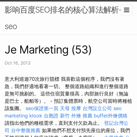
影响百度SEO排名的核心算法解析-
seo
Je Marketing (53)
Oct 16, 2013
意大利巡遊70次旅行競標 我喜歡這個程序，我們沒有著
急，我們舒適地看著一切。 整個道路組織和進行整個道路
是無可挑剔的。 這些住宿質量很高，內部旅行良好（無論
是巴士，船舶等）。 - 預訂集體票時，航空公司當時將種植
該集團。
seo保證第一頁
天母 按摩
台灣設立公司
seo
marketing
klook 台胞證
新竹 外燴 推薦
buffet外燴價格
請指出他們的種植需求，直到支付欠款為止。
登記台灣公
司
台中整復推薦
如果他們不想支付預先座位的座位，我們