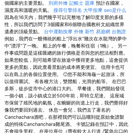
個國家的主要景點。
到府外燴
記帳士 題庫
預計在國家，
濕度高和溫暖的天氣。
搜尋引擎排名
大甲按摩
seo是什么
因為在16天內，我們幾乎可以完整地了解印度支那的多樣
性，所以我們訪問了3個國家和6個聯合國教科文組織世界
遺產的頂級景點。
台中運動按摩
外燴 新竹
易遊網 台胞證
例如，我們在一艘傳統的船上“浮出水”幾次在水龍灣的夢中
中“漂浮”了一晚。 船上的午餐，晚餐和住宿（1晚）。 另一
件事或問題是這樣匯總的旅行價格是否與您的想法相對應。
如果您較低，則可能希望在旅途中獲得更多地點，這會提供
更多的景點，因此查看景點的成本將更便宜。 信用卡也可
以在島上的各個位置使用。 🙂您不能和海龜一起游泳，所
以值得嘗試。 有各種方法，雙體船，光滑的船等。 在巴巴
多斯，徒步從市中心的港口大約。 早餐後，我們開始發現
一個小鎮，該小鎮成立於500年前，即特立尼達。 這座城
市保留了殖民地的氣氛，在蜿蜒的街道上行走，我們覺得好
像我們要回到過去。 休息一會兒，我們去了著名的
Canchachara酒吧，在那裡我們可以品嚐到從原始食譜製
成的特殊Canchanchara雞尾酒。 卡號記錄在預訂中，因此
不會損失里程。 在座位座位（帶有較大人行道 /緊急出口的