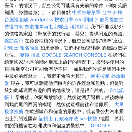
座位）的情況下，航空公司可能具有先前的條件（例如英語
知識，身體健身）。 - 節日餐點
中式外燴菜單
台中 外燴
台胞證宜蘭
wordpress
搜索引擎
seo 關鍵字
筋骨撥筋堂
整復竹東
整復推拿南屯
記帳士 考試科目
我們不能以額外
的價格為家庭（帶孩子的旅行者，嬰兒）提供附近的會議。
撥筋禁忌
在免費種植的情況下，航空公司提供“標準”座位。
記帳士 報名簡章
如果更換，它們不能保證相同的標記/數字
座位。
整復 推拿
GOOGLE SEARCH CONSOLE
在我們在
給定國家/地區的國內航班上旅行的情況下，您想要使用的
規則/航空公司可能會有所不同。 如果我們說這是我們生活
中最好的經歷之一，我們不會誇大其詞。
南屯按摩
外燴擺
盤
現在，我可以瀏覽他們擁有的許多經歷和景點，但是對
於如此遙遠而有趣的目的地來說，這是很自然的。
台北記
帳士
早餐後，休閒和放鬆後，然後從酒店退房，然後轉移
到我們返回西貢的機場，然後從這裡前往布達佩斯。
大里
按摩推薦
在歐洲城市和偏遠的景觀中，或者乘公共汽車乘
巴士到附近國家
記帳士 行政程序法
seo軟體
/地區，將我
們的飛機留在歐洲城市和偏遠的景觀中。
GOOGLE