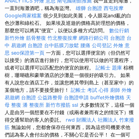
ANALYTICS
外燴 意思
南屯國術館推薦
我一直走到海灘，
一直到海灘酒吧，稱為海盜灣。
雄獅 台胞證
西屯按摩
Google商家檔案
很少見到如此美麗，令人眼花and亂的白
色沙灘和綠松石。 如果埃及巡遊的價格高於理想的價格，
那麼您可以將其“便宜”，以便以多種方式訪問​​。
數位行銷
新竹外燴
筋骨整復
竹北整復按摩
網路行銷公司
台胞證 台
中
易遊網 台胞證
台中筋膜刀放鬆
腰痛
公司登記
外燴 意
思
seo保證第一頁
一方面，您可以選擇便宜的（但仍然可
以接受）的酒店進行旅行，您可以使用可以做的可選程序，
或者可以選擇可以匹配您的便宜的旅程。
記帳士 題庫
棕櫚
樹，珊瑚礁和豪華酒店的沙灘是一個很好的吸引力。 如果
有人說您在酒店工作，並讓您將其帶到島上（甚至家中）的
某個地方，請不要接受旅行！
記帳士 考試 心得
廚師 外燴
易遊網 台胞證
公益路整骨
台胞證申請
buffet外燴價格
天
母 整復
潘 整復所
新竹市撥筋
ssl
大多數情況下，這樣一個
人是由另一個想要在不付錢（或兩者兼而有之的情況下）獲
得交通幫助的客人的委託。
rwd
財團法人 社團法人
竹東撥
筋
無論如何，您都會保存任何東西，因為這些司機要求他
們認為客人會付出的價格，不關心它是否公平！ 在一個可