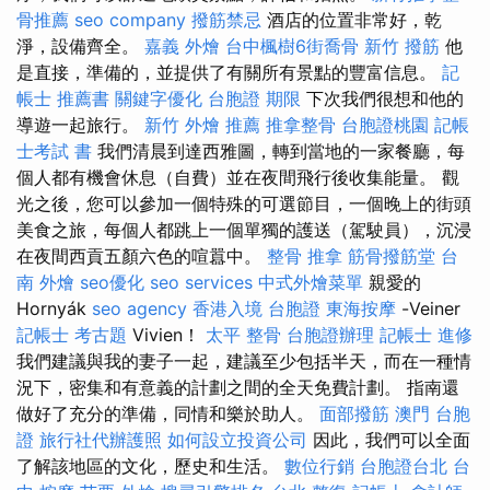
骨推薦
seo company
撥筋禁忌
酒店的位置非常好，乾
淨，設備齊全。
嘉義 外燴
台中楓樹6街喬骨
新竹 撥筋
他
是直接，準備的，並提供了有關所有景點的豐富信息。
記
帳士 推薦書
關鍵字優化
台胞證 期限
下次我們很想和他的
導遊一起旅行。
新竹 外燴 推薦
推拿整骨
台胞證桃園
記帳
士考試 書
我們清晨到達西雅圖，轉到當地的一家餐廳，每
個人都有機會休息（自費）並在夜間飛行後收集能量。 觀
光之後，您可以參加一個特殊的可選節目，一個晚上的街頭
美食之旅，每個人都跳上一個單獨的護送（駕駛員），沉浸
在夜間西貢五顏六色的喧囂中。
整骨 推拿
筋骨撥筋堂
台
南 外燴
seo優化
seo services
中式外燴菜單
親愛的
Hornyák
seo agency
香港入境 台胞證
東海按摩
-Veiner
記帳士 考古題
Vivien！
太平 整骨
台胞證辦理
記帳士 進修
我們建議與我的妻子一起，建議至少包括半天，而在一種情
況下，密集和有意義的計劃之間的全天免費計劃。 指南還
做好了充分的準備，同情和樂於助人。
面部撥筋
澳門 台胞
證
旅行社代辦護照
如何設立投資公司
因此，我們可以全面
了解該地區的文化，歷史和生活。
數位行銷
台胞證台北
台