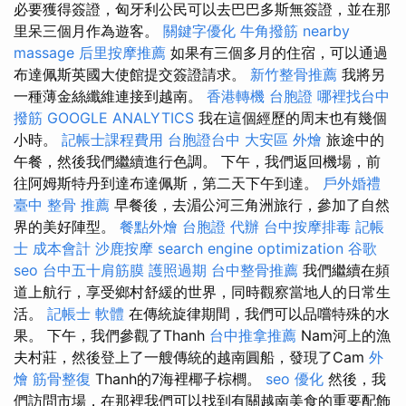
必要獲得簽證，匈牙利公民可以去巴巴多斯無簽證，並在那
里呆三個月作為遊客。
關鍵字優化
牛角撥筋
nearby
massage
后里按摩推薦
如果有三個多月的住宿，可以通過
布達佩斯英國大使館提交簽證請求。
新竹整骨推薦
我將另
一種薄金絲纖維連接到越南。
香港轉機 台胞證
哪裡找台中
撥筋
GOOGLE ANALYTICS
我在這個經歷的周末也有幾個
小時。
記帳士課程費用
台胞證台中
大安區 外燴
旅途中的
午餐，然後我們繼續進行色調。 下午，我們返回機場，前
往阿姆斯特丹到達布達佩斯，第二天下午到達。
戶外婚禮
臺中 整骨 推薦
早餐後，去湄公河三角洲旅行，參加了自然
界的美好陣型。
餐點外燴
台胞證 代辦
台中按摩排毒
記帳
士 成本會計
沙鹿按摩
search engine optimization
谷歌
seo
台中五十肩筋膜
護照過期
台中整骨推薦
我們繼續在頻
道上航行，享受鄉村舒緩的世界，同時觀察當地人的日常生
活。
記帳士 軟體
在傳統旋律期間，我們可以品嚐特殊的水
果。 下午，我們參觀了Thanh
台中推拿推薦
Nam河上的漁
夫村莊，然後登上了一艘傳統的越南圓船，發現了Cam
外
燴
筋骨整復
Thanh的7海裡椰子棕櫚。
seo 優化
然後，我
們訪問市場，在那裡我們可以找到有關越南美食的重要配飾