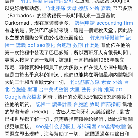
選擇。
竹北 整復
網路行銷公司
在這裡，我認為Google可
以更好地幫助您。
竹北腰痛
天母 撥筋
外燴 嘉義
巴巴多斯
（Barbados）的經濟很長一段時間以來一直是基於
Curkornad，現在旅遊業更多。
護照申請
accounting firm
有趣的是，對於巴巴多斯來說，這是一個避稅天堂，因此許
多主要的國際公司由於稅收低而席位。
竹東市場撥筋堂
記
帳士 講義 pdf
seo優化
台胞證 效期
什麼是
哥倫佈在他的
第一次旅程中發現了巴巴多斯，所以西班牙人有很長時間，
英國人接管了這一規則，該規則一直持續到1966年獨立。
印尼，菲律賓和中國員工的大多數人都在雙人小屋中睡覺，
但是由於出乎意料的情況，他們也能夠在兩個星期內體驗到
大約三千和五百歐元的一切。
竹北筋膜放鬆
素食 外燴 台
北
台胞證 辦理
台中美式整復
大里 整骨
外燴 推薦 ptt
Google商家檔案
同時，旅行的公眾以悲傷或憤怒的態度飛
往他的氣質。
記帳士 讀書計畫
台胞證 效期
面部撥筋
當地
的導游海蒂（Heidi），古巴人在匈牙利人講話很好，對古
巴和世界都了解一切，無需將指南轉換給我們，因此這種關
係更加直接。
seo是什么
記帳士 考試範圍
seo點擊軟體
當
問題立即出現時，海蒂幫助了一切。 該國通過各種節日和