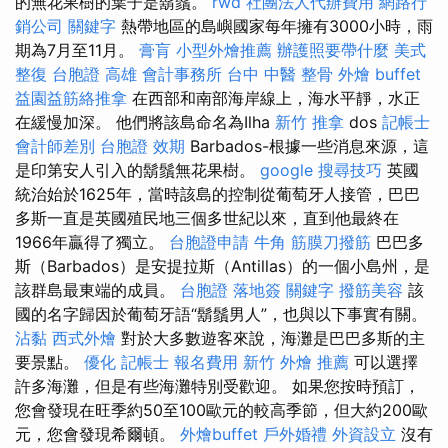
的無花果樹的葉子是鬍鬚。
rwd
社團法人代辦費用
網路行
銷公司
關鍵字
熱帶地區的島嶼國家每年擁有3000小時，雨
期為7月至11月。
膏肓
小型外燴推薦
辦護照要帶什麼
美式
整復
台胞證 高雄
會計事務所
台中 中醫 整骨
外燴 buffet
益園益筋絡推拿
在西部和南部海岸線上，海水平靜，水正
在緩慢加深。 他們將該島命名為Ilha
新竹 推拿
dos
記帳士
會計師差別
台胞證 效期
Barbados-根據一些消息來源，這
是印第安人引入的鬍鬚無花果樹。
google 搜尋技巧
英國
統治始於1625年，當時該島的控制從葡萄牙人接管，巴巴
多斯一直是英國殖民地三個多世紀以來，直到他最終在
1966年贏得了獨立。
台胞證申請
牛角 筋膜刀撥筋
巴巴多
斯（Barbados）是安提拉斯（Antillas）的一個小島州，是
該群島最東端的成員。
台胞證 落地簽
關鍵字
撥筋美容
該
國的名字歸因於葡萄牙語“鬍鬚男人”，也與以下事實有關。
沾黏
西式外燴
對於大多數遊客來說，海灘是巴巴多斯的主
要景點。
優化
記帳士 報名費用
新竹 外燴 推薦
可以選擇
許多海灘，但是有些海灘特別受歡迎。 如果您按時預訂，
您會發現在旺季約50至100歐元的較高季節，但大約200歐
元，您會發現希爾頓。
外燴buffet
戶外婚禮
外資設立
沒有