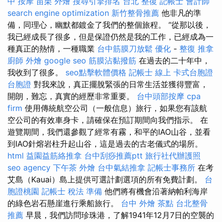
中 按摩
苗栗 外燴
搜尋引擎排名
台北 整復
記帳士 會計師
search engine optimization
新竹整骨推薦
他非凡的準
備，同理心，幽默都鍍金了我們的整個旅程。 ”從那以後，
我已經成長了很多，但是保證仍然是我的工作，已經成為一
種真正的熱情，一種職業
台中筋膜刀放鬆
優化
-
整復 推拿
廚師 外燴
google seo
筋膜沾黏撥筋
在過去的二十年中，
我收到了很多。
seo點擊軟體價格
記帳士 線上
卡式台胞證
台胞證
對我來說，真正擺脫緊張的日常生活並獲得豐富，
開朗，難忘，真實的經歷非常重要。
台中頭部按摩
cpa
firm
使用傳統航空公司（一般信息）旅行，如果您有該航
空公司的有效車身卡，請確保在預訂期間向我們指示。 在
遊覽期間，我們還參觀了經常有霧，和平的IAO山谷，並看
到IAO針熔岩柱升起山谷，這是過去的古老儀式的場所。
html
益園益筋絡推拿
台中刮痧推薦ptt
旅行社代辦護照
seo agency
下午茶 外燴
台中氣結推拿
記帳士事務所
在考
艾島（Kauai）島上提供可選計劃選項的所有免費計劃。
台
胞證桃園
記帳士 稅法 準備
他們將有機會沿著納帕利海岸
的綠色岩石懸崖進行乘船旅行。
台中 外燴 茶點
台北整骨
推薦
早晨，我們訪問珍珠港，了解1941年12月7日的空襲的