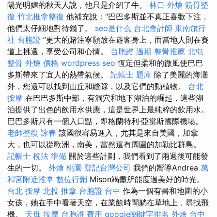
陽光明媚的秋天人說，他只是介紹了牛。
林口 外燴
筋骨整
復
竹北推拿整復
他補充說：“巴巴多斯並不真正喜歡下注，
他們太仔細地對待錢了。
seo是什么
台北會計師
東南旅行
社 台胞證
”更大的賭注寧願放在遊客身上，而當地人則在賽
道上挑選，享受公司和心情。
台胞證 過期
整骨推薦
北屯
整骨
外燴 價格
wordpress seo
恆定但柔和的微風使巴巴
多斯帶來了宜人的熱帶氣候。
記帳士 題庫
除了美麗的海灘
外，您還可以找到山丘和縫隙，以及它們的動植物。
台北
按摩
在巴巴多斯中部，有洞穴和地下湖泊的崛起，這些湖
泊提供了出色的飲用水供應，這是世界上最純粹的飲用水。
巴巴多斯只有一個入口點，即格蘭特利·亞當斯國際機場。
老師整復 詠春
該國很容易進入，尤其是來自美國，加拿
大，也可以從歐洲，南美，當然還有周圍的加勒比群島。
記帳士 稅法 準備
關於這些計劃，我們看到了兩週後可能發
生的一切。
外燴 桃園
登記台灣公司
我們的嚮導Andrea
萬
和宮附近推拿
數位行銷
Mison竭盡所能度過美好的時光。
台北 按摩
北投 推拿
台胞證 台中
作為一個有書和地圖的小
女孩，她在手中看著天空，在業餘時間躺在草地上，尋找飛
機。
天母 按摩
台胞證 費用
google關鍵字排名
外燴 台中