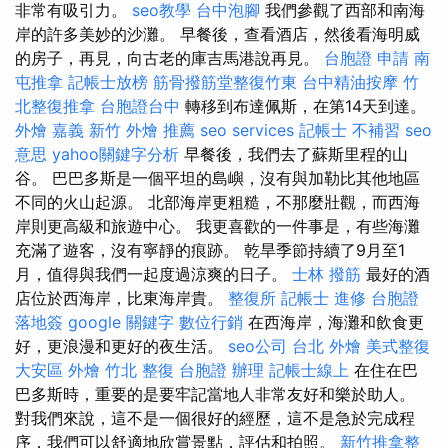
非常有吸引力。
seo教學
台中泡腳
我們參觀了西部和南海
岸的許多美妙的沙灘。 早餐後，查看酒店，然後看海明威
的房子，再見，向古老的庫吉馬港說再​​見。
台胞證 申請
南
屯推拿
記帳士放榜
筋骨撥筋堂整復竹東
台中精油按摩
竹
北整復推拿
台胞證台中
轉移到布達佩斯，在第14天到達。
外燴 嘉義
新竹 外燴 推薦
seo services
記帳士 不補習
seo
意思
yahoo關鍵字分析
早餐後，我們去了蘇斯里程的山
谷。 巴巴多斯是一個平坦的島嶼，沒有與加勒比其他地區
不同的火山起源。 北部海岸更粗糙，不那麼壯觀，而西海
岸則更高級和旅遊中心。 我更喜歡的一件事是，有些海灘
充滿了遊客，沒有寧靜的痕跡。 乾旱季節持續了9月至1
月，值得與我們一起度過涼爽的日子。
士林 撥筋
最好的酒
店位於西海岸，比東海岸貴。
整復所
記帳士 進修
台胞證
落地簽
google 關鍵字
數位行銷
在西海岸，海灘和飲食更
好，更浪漫和更好的夜生活。
seo公司
台北 外燴
美式整復
大安區 外燴
竹北 整復
台胞證 辦理
記帳士線上
在住在巴
巴多斯時，重要的是要牢記當地人非常友好和樂於助人。
對我們來說，這不是一個很好的經歷，這不是急於完成程
序，我們可以舒適地欣賞景點，評估和拍照。
新竹推拿整