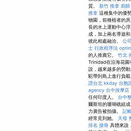
質。
新竹 推拿
廚師
推拿
這種集中的優勢
物園，前種植者的
長的水上運動中心浮
成，加上兩名導遊和
彼此相處融洽。
公
士 行政程序法
opti
的人推薦它。
竹北 
Trinidad在沿
說，越來越多的勞動
駝帶到島上進行負
證台北
kkday 台胞
agency
台中按摩店
任何印度人。
台中
爾斯坦的珊瑚礁組
力廣告被拍攝。
記帳
經常見到她。
天母 
排名
接骨
具體來說