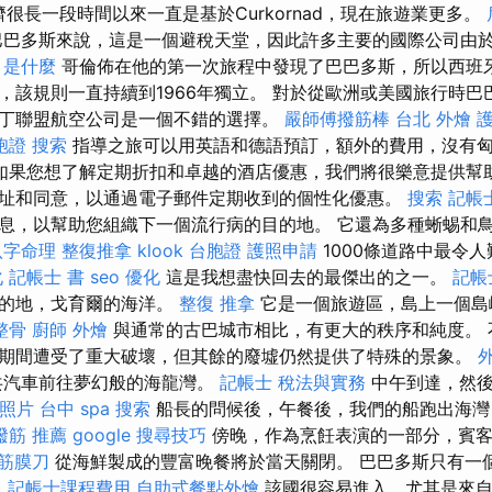
的經濟很長一段時間以來一直是基於Curkornad，現在旅遊業更多。
巴多斯來說，這是一個避稅天堂，因此許多主要的國際公司由
o 是什麼
哥倫佈在他的第一次旅程中發現了巴巴多斯，所以西班
，該規則一直持續到1966年獨立。 對於從歐洲或美國旅行時巴
丁聯盟航空公司是一個不錯的選擇。
嚴師傅撥筋棒
台北 外燴
胞證
搜索
指導之旅可以用英語和德語預訂，額外的費用，沒有
如果您想了解定期折扣和卓越的酒店優惠，我們將很樂意提供幫
址和同意，以通過電子郵件定期收到的個性化優惠。
搜索
記帳
息，以幫助您組織下一個流行病的目的地。 它還為多種蜥蜴和
八字命理 整復推拿
klook 台胞證
護照申請
1000條道路中最令
化
記帳士 書
seo 優化
這是我想盡快回去的最傑出的之一。
記帳
目的地，戈育爾的海洋。
整復 推拿
它是一個旅遊區，島上一個島
整骨
廚師 外燴
與通常的古巴城市相比，有更大的秩序和純度。 
期間遭受了重大破壞，但其餘的廢墟仍然提供了特殊的景象。
共汽車前往夢幻般的海龍灣。
記帳士 稅法與實務
中午到達，然後
照片
台中 spa
搜索
船長的問候後，午餐後，我們的船跑出海灣
撥筋 推薦
google 搜尋技巧
傍晚，作為烹飪表演的一部分，賓客
 筋膜刀
從海鮮製成的豐富晚餐將於當天關閉。 巴巴多斯只有一
。
記帳士課程費用
自助式餐點外燴
該國很容易進入，尤其是來自