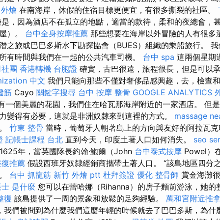
 外燴
在南海岸，休假的住宿目標更便宜，有很多撕裂的社區。
是，因為酒店不在孤立的地點，適當的款待，柔和的夜總會，
房屋）。
台中全身按摩推薦
那些想要在海岸以外冒險的人有很多
潛之旅或巴巴多斯水下勘探協會（BUES）組織的乘船旅行。 我
所有時間與我們在一起的公共汽車司機。
台中 spa
這兩個星期
司社團
香港轉機 台胞證
確實，古巴很遠，旅程很長，但是可以
mization 中文
我們只能向那些不僅對奢侈品感興趣，去，檢查和
撥筋
Cayo
關鍵字搜尋
台中 按摩 整骨
GOOGLE ANALYTICS
海花園有一個美麗的花園，我們住在哈瓦那海岸附近的一家酒店。 但
力變得有必要，這就是非洲奴隸來到這裡的方式。
massage ne
載。
竹東 整骨
當時，葡萄牙人朝著島上的方向與友好的阿拉瓦克
證
記帳士課程 台北
直到今天，印度土著人口如何消失。
seo se
1625年，當英國隊長約翰·鮑爾（John
台中泰式按摩
Powel
整復推薦
假設西班牙奴隸經銷商攜帶土著人口。 “該島地區四分
成。
台中 抓龍筋
新竹 外燴 ptt
杜拜簽證
優化
整骨師
賞金海灘很
士 是什麼
您可以在蕾哈娜（Rihanna）的房子麵前游泳，她
整復
該島提供了一周的景象和放鬆的足夠經驗。
萬和宮附近推
，我們被問到為什麼我們這麼年輕的時候就去了巴巴多斯，為什