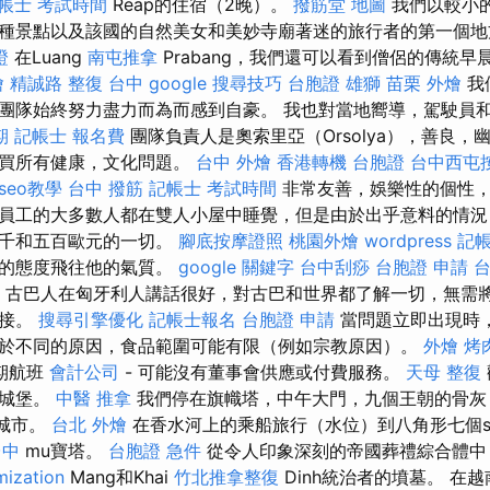
帳士 考試時間
Reap的住宿（2晚）。
撥筋堂 地圖
我們以較小
種景點以及該國的自然美女和美妙寺廟著迷的旅行者的第一個
證
在Luang
南屯推拿
Prabang，我們還可以看到僧侶的傳統
燴
精誠路 整復 台中
google 搜尋技巧
台胞證 雄獅
苗栗 外燴
我
團隊始終努力盡力而為而感到自豪。 我也對當地嚮導，駕駛員
期
記帳士 報名費
團隊負責人是奧索里亞（Orsolya），善良，
購買所有健康，文化問題。
台中 外燴
香港轉機 台胞證
台中西屯
seo教學
台中 撥筋
記帳士 考試時間
非常友善，娛樂性的個性，
員工的大多數人都在雙人小屋中睡覺，但是由於出乎意料的情況
三千和五百歐元的一切。
腳底按摩證照
桃園外燴
wordpress
記
怒的態度飛往他的氣質。
google 關鍵字
台中刮痧
台胞證 申請
台
i），古巴人在匈牙利人講話很好，對古巴和世界都了解一切，無需
直接。
搜尋引擎優化
記帳士報名
台胞證 申請
當問題立即出現時
於不同的原因，食品範圍可能有限（例如宗教原因）。
外燴 烤
期航班
會計公司
- 可能沒有董事會供應或付費服務。
天母 整復
堡城堡。
中醫 推拿
我們停在旗幟塔，中午大門，九個王朝的骨灰
色城市。
台北 外燴
在香水河上的乘船旅行（水位）到八角形七個st
台中
mu寶塔。
台胞證 急件
從令人印象深刻的帝國葬禮綜合體中，
mization
Mang和Khai
竹北推拿整復
Dinh統治者的墳墓。 在