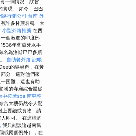
有一個情況，誤會
的實現。 如今，巴巴
網路行銷公司
台南 外
有許多甘蔗名稱，大
燴
小型外燴推薦
在西
另一個激進的印度部
1536年葡萄牙水手
命名為洛斯巴巴多斯
鬚。
自助餐外燴
記帳
eet的驅蟲劑，在黃
一部分，這對他們來
這一困難，這也有助
人驚嘆的寺廟綜合體從
台中按摩spa
南屯整
綜合大樓仍然令人驚
灘上要錢或食物，請
些人即可。 在這樣的
處
我只能談論越南當
個或兩個例外），在