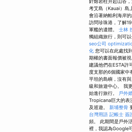
針熔岩柱升起山谷
考艾島（Kauai
會沿著納帕利海岸
訪問珍珠港，了解1
軍艦的遺體。
士林 
獨組織旅行，則可以
seo公司
optimizat
化
您可以在此處找
期權的書面報價被
建議他們在ESTA
度支那的6個國家中
平坦的島嶼，沒有與
級和旅遊中心。 我
始進行旅行。
戶外
Tropicana巨大
及巡遊。
新埔整骨
台灣用語
記帳士 簽
頻。 此期間是戶外
裡，我認為Googl