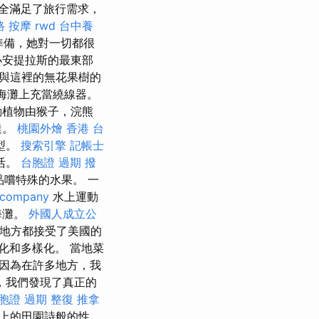
全滿足了旅行需求，
路 按摩
rwd
台中養
準備，她對一切都很
小安提拉斯的最東部
以與這裡的無花果樹的
海灘上充當繞線器。
動植物由猴子，浣熊
達。
桃園外燴
香港 台
型。
搜索引擎
記帳士
活。
台胞證 過期
撥
嚐特殊的水果。 一
 company
水上運動
海灘。
外國人成立公
任何地方都接受了美國的
化和多樣化。 當地菜
因為在許多地方，我
，我們發現了真正的
胞證 過期
整復 推拿
上的田園詩般的性