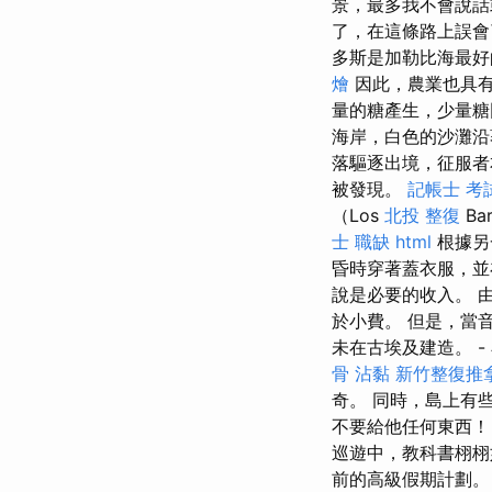
景，最多我不會說
了，在這條路上誤會
多斯是加勒比海最
燴
因此，農業也具
量的糖產生，少量
海岸，白色的沙灘沿
落驅逐出境，征服
被發現。
記帳士 考
（Los
北投 整復
B
士 職缺
html
根據另
昏時穿著蓋衣服，並
說是必要的收入。 
於小費。 但是，當
未在古埃及建造。 -
骨
沾黏
新竹整復推
奇。 同時，島上有
不要給他任何東西！
巡遊中，教科書栩栩
前的高級假期計劃