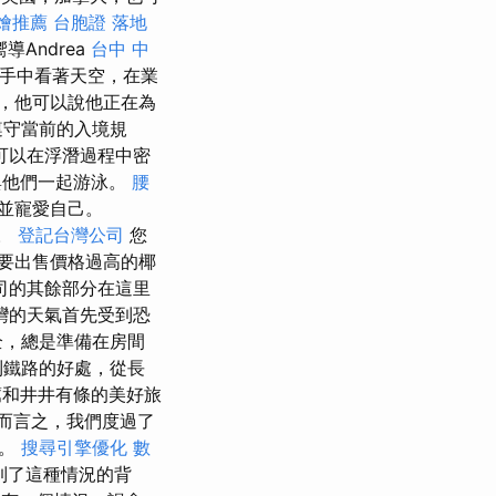
燴推薦
台胞證 落地
導Andrea
台中 中
手中看著天空，在業
，他可以說他正在為
遵守當前的入境規
可以在浮潛過程中密
與他們一起游泳。
腰
並寵愛自己。
。
登記台灣公司
您
要出售價格過高的椰
司的其餘部分在這里
灣的天氣首先受到恐
全，總是準備在房間
到鐵路的好處，從長
和井井有條的美好旅
而言之，我們度過了
起。
搜尋引擎優化
數
看到了這種情況的背