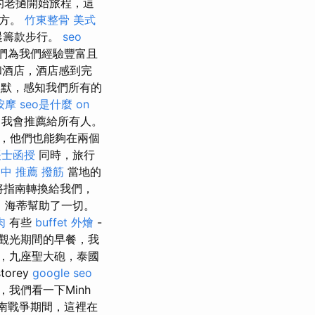
的老撾開始旅程，這
地方。
竹東整骨
美式
早晨籌款步行。
seo
們為我們經驗豐富且
和酒店，酒店感到完
幽默，感知我們所有的
按摩
seo是什麼
on
我會推薦給所有人。
，他們也能夠在兩個
帳士函授
同時，旅行
中 推薦 撥筋
當地的
將指南轉換給我們，
，海蒂幫助了一切。
肉
有些
buffet 外燴
-
觀光期間的早餐，我
，九座聖大砲，泰國
orey
google seo
我們看一下Minh
越南戰爭期間，這裡在