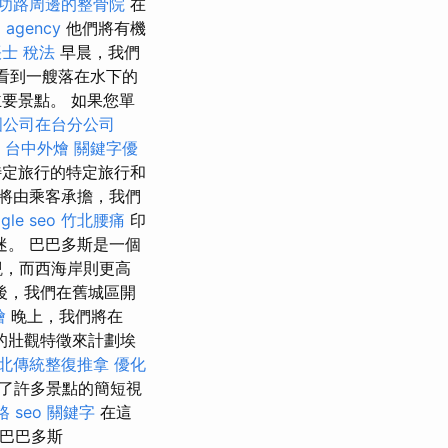
功路周邊的整骨院
在
o agency
他們將有機
士 稅法
早晨，我們
，看到一艘落在水下的
要景點。 如果您單
國公司在台分公司
台中外燴
關鍵字優
定旅行的特定旅行和
將由乘客承擔，我們
gle seo
竹北腰痛
印
迷。 巴巴多斯是一個
觀，而西海岸則更高
後，我們在舊城區開
燴
晚上，我們將在
的壯觀特徵來計劃埃
北傳統整復推拿
優化
作了許多景點的簡短視
格
seo 關鍵字
在這
巴巴多斯