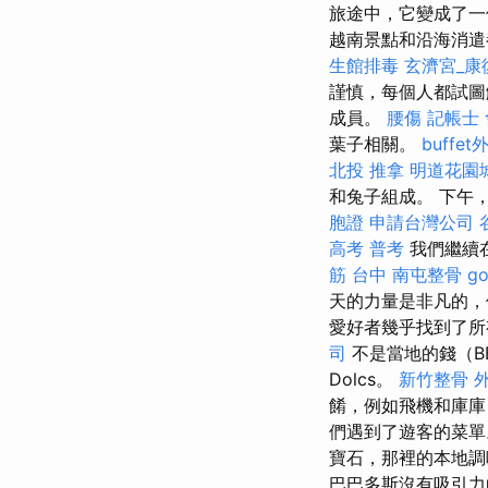
旅途中，它變成了一
越南景點和沿海消遣
生館排毒
玄濟宮_康
謹慎，每個人都試圖
成員。
腰傷
記帳士
葉子相關。
buffe
北投 推拿
明道花園
和兔子組成。 下午
胞證
申請台灣公司
高考 普考
我們繼續
筋 台中
南屯整骨
g
天的力量是非凡的
愛好者幾乎找到了
司
不是當地的錢（BB
Dolcs。
新竹整骨
餚，例如飛機和庫庫
們遇到了遊客的菜
寶石，那裡的本地調
巴巴多斯沒有吸引力