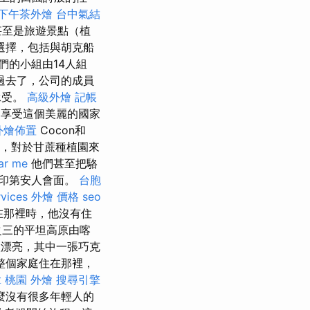
下午茶外燴
台中氣結
甚至是旅遊景點（植
選擇，包括與胡克船
們的小組由14人組
過去了，公司的成員
承受。
高級外燴
記帳
享受這個美麗的國家
外燴佈置
Cocon和
是，對於甘蔗種植園來
ar me
他們甚至把駱
印第安人會面。
台胞
rvices
外燴 價格
seo
）在那裡時，他沒有住
之三的平坦高原由喀
漂亮，其中一張巧克
的整個家庭住在那裡，
拿
桃園 外燴
搜尋引擎
麼沒有很多年輕人的