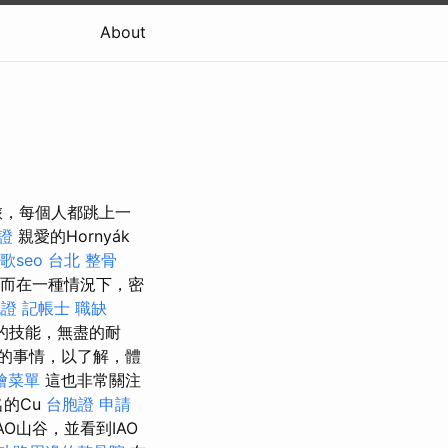
About
旅，每個人都跳上一
證
親愛的Hornyák
歌seo
台北 整骨
而在一種情況下，密
胞證
記帳士 職缺
的技能，無盡的耐
的事情，以了解，體
燴菜單
這也非常關注
的Cu
台胞證 申請
O山谷，並看到IAO