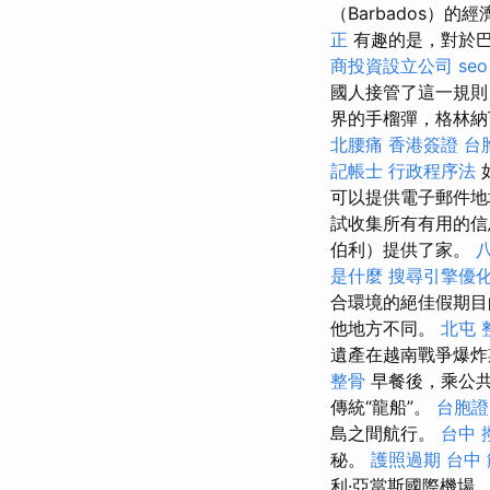
（Barbados）
正
有趣的是，對於巴
商投資設立公司
se
國人接管了這一規則
界的手榴彈，格林納
北腰痛
香港簽證 台
記帳士 行政程序法
可以提供電子郵件地
試收集所有有用的信
伯利）提供了家。
是什麼
搜尋引擎優
合環境的絕佳假期
他地方不同。
北屯 
遺產在越南戰爭爆炸
整骨
早餐後，乘公
傳統“龍船”。
台胞證
島之間航行。
台中 
秘。
護照過期
台中
利·亞當斯國際機場