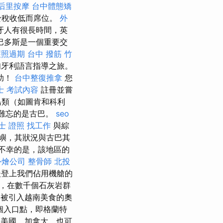
后里按摩
台中體態矯
於稅收低而席位。
外
牙人有很長時間，英
巴多斯是一個重要交
護照過期
台中 撥筋
竹
匈牙利語言指導之旅。
助！
台中整復推拿
您
士 考試內容
註冊並嘗
鳥類（如圖肯和科利
人難忘的是古巴。
seo
士 證照 找工作
與綜
嶼，其狀況與古巴其
不幸的是，該地區的
外燴公司
整骨師
北投
登上我們佔用機艙的
，在數千個石灰岩群
被引入越南美食的奧
個入口點，即格蘭特
美國，加拿大，也可