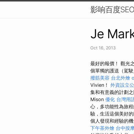
影响百度SE
Je Mark
Oct 16, 2013
最好的報價！ 觀光
個單獨的護送（駕駛
撥筋美容
台北外燴
Vivien！
外資設立
集和有意義的計劃之
Mison
優化 台灣用
心，多功能性為旅
驗，生活這個美好的
個人發現和經驗的
下午茶外燴
台中按