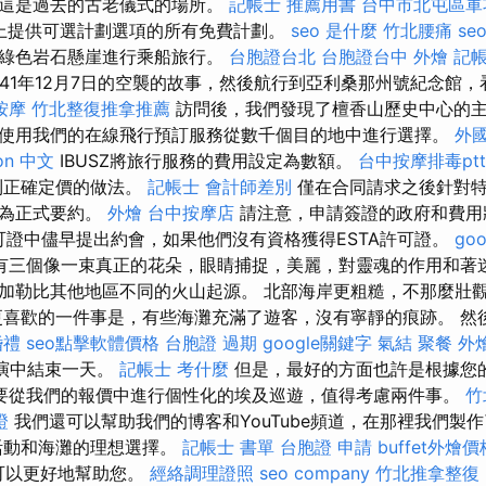
，這是過去的古老儀式的場所。
記帳士 推薦用書
台中市北屯區軍
）島上提供可選計劃選項的所有免費計劃。
seo 是什麼
竹北腰痛
se
的綠色岩石懸崖進行乘船旅行。
台胞證台北
台胞證台中
外燴
記帳
941年12月7日的空襲的故事，然後航行到亞利桑那州號紀念館
按摩
竹北整復推拿推薦
訪問後，我們發現了檀香山歷史中心的主
使用我們的在線飛行預訂服務從數千個目的地中進行選擇。
外
ion 中文
IBUSZ將旅行服務的費用設定為數額。
台中按摩排毒ptt
到正確定價的做法。
記帳士 會計師差別
僅在合同請求之後針對特
視為正式要約。
外燴
台中按摩店
請注意，申請簽證的政府和費用
許可證中儘早提出約會，如果他們沒有資格獲得ESTA許可證。
goo
有三個像一束真正的花朵，眼睛捕捉，美麗，對靈魂的作用和著
加勒比其他地區不同的火山起源。 北部海岸更粗糙，不那麼壯
更喜歡的一件事是，有些海灘充滿了遊客，沒有寧靜的痕跡。 然
婚禮
seo點擊軟體價格
台胞證 過期
google關鍵字
氣結
聚餐 外
的表演中結束一天。
記帳士 考什麼
但是，最好的方面也許是根據您
要從我們的報價中進行個性化的埃及巡遊，值得考慮兩件事。
竹
證
我們還可以幫助我們的博客和YouTube頻道，在那裡我們製
活動和海灘的理想選擇。
記帳士 書單
台胞證 申請
buffet外燴價
e可以更好地幫助您。
經絡調理證照
seo company
竹北推拿整復