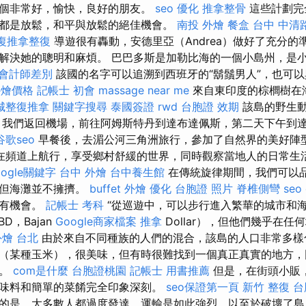
個非常好，愉快，良好的朋友。
seo 優化
推拿整骨
這些計劃完
都是放鬆，和平與放鬆的絕佳機會。
南投 外燴
餐盒
台中 中清
復推拿整復
導遊很有轟動，安德里亞（Andrea）做好了充分的
解決她的聰明和麻煩。 巴巴多斯是加勒比海的一個小島州，是
 會計師差別
該國的名字可以追溯到西班牙的“鬍鬚男人”，也可
t外燴價格
記帳士 初會
massage near me
來自東印度的棕櫚樹在
城整復推拿
關鍵字搜尋
泰國簽證
rwd
台胞證 效期
該島的野生
，我們返回機場，前往阿姆斯特丹到達布達佩斯，第二天下午到
谷歌seo
早餐後，去湄公河三角洲旅行，參加了自然界的美好陣
在頻道上航行，享受鄉村舒緩的世界，同時觀察當地人的日常生
oogle關鍵字
台中 外燴
台中養生館
在傳統旋律期間，我們可以品
，但海灘並不擁擠。
buffet 外燴
優化
台胞證 照片
脊椎側彎
seo
所有機會。
記帳士 考科
“從巡遊中，可以步行進入繁華的城市和
D，Bajan
Google商家檔案
推拿
Dollar），但他們幾乎在
外燴 台北
由於來自不同種族的人們的混合，該島的人口非常多樣
（某種玉米），很美味，但有時很難找到一個真正真實的地方，
單。
com是什麼
台胞證桃園
記帳士 用書推薦
但是，在街頭小販
味料和簡單的菜餚完全印象深刻。
seo保證第一頁
新竹 整復
台
的是，大多數人都過度發達，運輸是如此強烈，以至於破壞了島