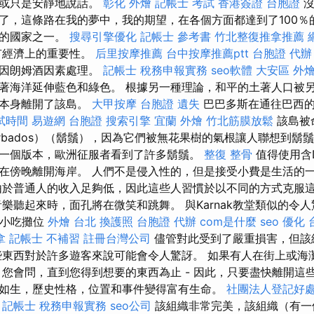
話或只是安靜地說話。
彰化 外燴
記帳士 考試
香港簽證 台胞證
沒
了，這條路在我的夢中，我的期望，在各個方面都達到了100％
好的國家之一。
搜尋引擎優化
記帳士 參考書
竹北整復推拿推薦
有經濟上的重要性。
后里按摩推薦
台中按摩推薦ptt
台胞證 代辦
糖因朗姆酒因素處理。
記帳士 稅務申報實務
seo軟體
大安區 外
著海洋延伸藍色和綠色。 根據另一種理論，和平的土著人口被
者本身離開了該島。
大甲按摩
台胞證 遺失
巴巴多斯在通往巴西的
試時間
易遊網 台胞證
搜索引擎
宜蘭 外燴
竹北筋膜放鬆
該島被
arbados）（鬍鬚），因為它們被無花果樹的氣根讓人聯想到鬍
一個版本，歐洲征服者看到了許多鬍鬚。
整復 整骨
值得使用含D
在傍晚離開海岸。 人們不是侵入性的，但是接受小費是生活的
由於普通人的收入足夠低，因此這些人習慣於以不同的方式克服
音樂聽起來時，面孔將在微笑和跳舞。 與Karnak教堂類似的令
 小吃攤位
外燴 台北
換護照
台胞證 代辦
com是什麼
seo 優化
拿
記帳士 不補習
註冊台灣公司
儘管對此受到了嚴重損害，但該
些東西對於許多遊客來說可能會令人驚訝。 如果有人在街上或海
 您會問，直到您得到想要的東西為止 - 因此，只要盡快離開這
如生，歷史性格，位置和事件變得富有生命。
社團法人登記好
。
記帳士 稅務申報實務
seo公司
該組織非常完美，該組織（有一