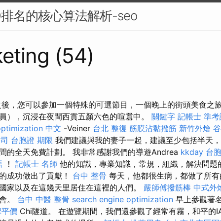
O排名的核心算法解析-seo
eting (54)
之後，您可以參加一個特殊的可選節目，一個晚上的街頭美食之
員），沉浸在夜間西貢五顏六色的喧囂中。
關鍵字
記帳士 準考
optimization 中文
-Veiner
台北 整復
筋膜沾黏撥筋
新竹外燴
谷
公司
台胞證 期限
我們建議與我的妻子一起，建議至少包括半天，
間的全天免費計劃。 我非常感謝我們的導遊Andrea
kkday 台
語
！
記帳士 名師
他的知識，專業知識，常規，組織，解決問題
程的成功做出了貢獻！
台中 整骨
每天，他都很生病，都做了所有
國家以及在這幾天里居住在這裡的人們。
嚴師傅撥筋棒
中式外
機會。
台中 中醫 整骨
search engine optimization
早上參觀著名
摩平價
Chi隧道。 在遊覽期間，我們還參觀了經常有霧，和平的IA