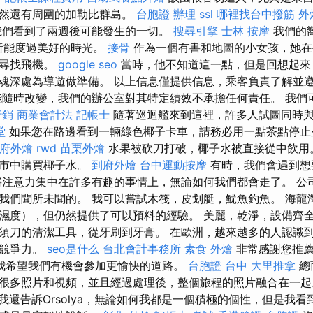
當然還有周圍的加勒比群島。
台胞證 辦理
ssl
哪裡找台中撥筋
外
我們看到了兩週後可能發生的一切。
搜尋引擎
士林 按摩
我們的嚮
盡所能度過美好的時光。
接骨
作為一個有書和地圖的小女孩，她在
，尋找飛機。
google seo
當時，他不知道這一點，但是回想起來
魂深處為導遊做準備。 以上信息僅提供信息，乘客負責了解並
能隨時改變，我們的辦公室對其特定績效不承擔任何責任。 我們
行銷
商業會計法 記帳士
隨著巡迴艦來到這裡，許多人試圖同時
堂
如果您在路邊看到一輛綠色椰子卡車，請務必用一點茶點停止
府外燴
rwd
苗栗外燴
水果被砍刀打破，椰子水被直接從中飲用
超市中購買椰子水。
到府外燴
台中運動按摩
有時，我們會遇到想
將注意力集中在許多有趣的事情上，無論如何我們都會走了。 公
我們聞所未聞的。 我可以嘗試木筏，皮划艇，魷魚釣魚。 海龍
濕度），但仍然提供了可以預料的經驗。 美麗，乾淨，設備齊
須刀的清潔工具，從牙刷到牙膏。 在歐洲，越來越多的人認識
有競爭力。
seo是什么
台北會計事務所
素食 外燴
非常感謝您推薦
我希望我們有機會參加更愉快的道路。
台胞證 台中
大里推拿
總
很多照片和視頻，並且經過處理後，整個旅程的照片融合在一
我還告訴Orsolya，無論如何我都是一個積極的個性，但是我