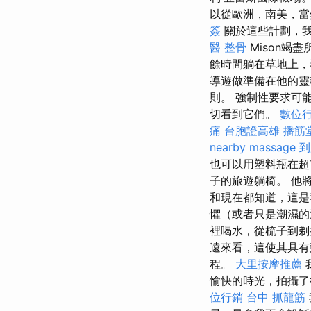
以從歐洲，南美，
簽
關於這些計劃，
醫 整骨
Mison竭
餘時間躺在草地上
導遊做準備在他的靈
則。 強制性要求可
切看到它們。
數位
痛
台胞證高雄
播筋
nearby massage
到
也可以用塑料瓶在
子的旅遊躺椅。 他
和現在都知道，這是
懼（或者只是潮濕的
裡喝水，從梳子到剃
遠來看，這使其具
程。
大里按摩推薦
愉快的時光，拍攝了
位行銷
台中 抓龍筋