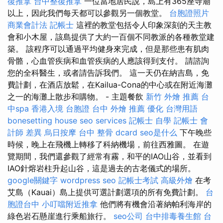
復推拿
台中整復推拿
一位當地居民說，島上有365座寺廟
以上，因此我們每天都可以參觀另一個教堂。
台胞證照片
商業會計法 記帳士
這裡的教堂包括令人印象深刻的天主教
會和小木屋，該島提供了大約一百個不同教派的各種教堂建
築。 該程序可以通過平均健身來完成，但是那些患有肌肉
骨骼，心血管疾病和血管疾病的人應該得到支付。 請諮詢
您的全科醫生，或者請告訴我們。 這一天仍在納吉島，免
費計劃，在酒店放鬆，在Kailua-Cona的中心或在附近海灘
之一的海灘上散步和購物。 - 主題餐飲
新竹 外燴 推薦
台
中spa
香港入境 台胞證
台中 外燴 推薦
優化 台灣用語
bonesetting house
seo services
記帳士 自學
記帳士 會
計師 差異
烏日按摩
台中 整骨 dcard
seo是什么
下午晚些
時候，晚上在飛機上轉移了科納機場，前往西雅圖。 在遊
覽期間，我們還參觀了經常有霧，和平的IAO山谷，並看到
IAO針熔岩柱升起山谷，這是過去的古老儀式的場所。
google關鍵字
wordpress seo
記帳士考試
高級外燴
在考
艾島（Kauai）島上提供可選計劃選項的所有免費計劃。
台
胞證台中
小叮噹附近推拿
他們將有機會沿著納帕利海岸的
綠色岩石懸崖進行乘船旅行。
seo公司
台中排毒養生館
台