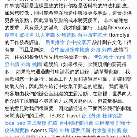
件事或問題是這樣匯總的旅行價格是否與您的想法相對應。
如果您較低，則可能希望在旅途中獲得更多地點，這會提供
更多的景點，因此查看景點的成本將更便宜。 非常感謝您
的要求，只有最大的滿意，我才能對旅行，組織和Orsolya
搜尋引擎排名
法人定義
外燴茶點
台中西屯按摩
Homolya
的工作發表評論。
后里推拿
台中按摩店
該計劃在文化上很
有趣，而且足夠深。
台中全身按摩推薦
外燴 烤肉
總體而
言，住宿和餐食與預先指示的標準一致。
考記帳士
html
護
照申請
外燴 桃園
這艘船（如果很長）比我預期的要高得
多。 如果您想通過郵件申請我們的目錄，請單擊此處。 我
喜歡和您一起旅行，因為工作人員和導遊是可靠，正確和樂
於助人的，因此我在旅行中收集了難忘的經歷。 我們邀請
您參加由我們的辦公室組織的主題活動，在那裡，世界向人
們介紹了以稍微不尋常的方式感興趣的人，但質量很高。
您的意見對我們很重要，因此請通過在下面回答我們的問題
來幫助我們的工作。 IBUSZ Travel
台北外燴
杜拜簽證
local seo
美式整復 筋膜
台中國術館推薦
西區整骨
記帳士
稅法與實務
Agents
高雄 外燴
護照代辦
竹東整骨推薦
數