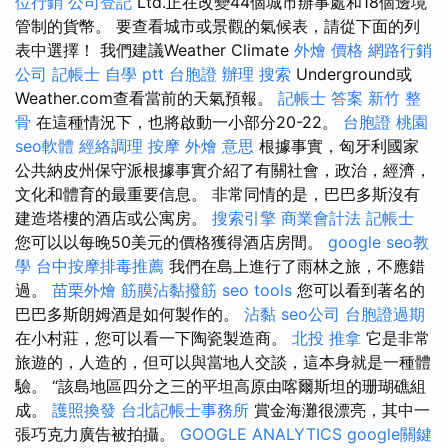
位行銷
公司登記
Ltd.正在改變44個城市辦事處和18個邊境
管制的貨幣。 要查看城市或景觀的氣候表，請從下面的列
表中選擇！ 我們建議Weather Climate
外燴 價格
網路行銷
公司
記帳士 自學 ptt
台胞證 辦理
搜索
Underground或
Weather.com查看當前的天氣預報。
記帳士 答案
新竹 整
骨
在這種情況下，也將啟動一小部分20-22。
台胞證 桃園
seo軟體
經絡調理
按摩
外燴 意思
根據事實，匈牙利國家
公共納皮州保守派根據事實介紹了有關社會，政治，經濟，
文化和體育的最重要信息。 非常同情的是，巴巴多斯沒有
建造塔樓的酒店或公寓房。
搜索引擎
商業會計法 記帳士
您可以以每晚50美元的價格獲得酒店房間。
google seo教
學
台中按摩排毒推薦
我們在島上進行了雨林之旅，不應錯
過。
苗栗外燴
筋膜沾黏撥筋
seo tools
您可以看到著名的
巴巴多斯朗姆酒是如何製作的。
沾黏
seo公司
台胞證過期
在小村莊，您可以看一下陶瓷製造商。
北投 推拿
它是非常
旅遊的，人造的，但可以與當地人交談，這本身就是一種體
驗。 “該島地區四分之三的平坦高原由喀爾斯坦的珊瑚礁組
成。
護照換發
台北記帳士事務所
賞金海灘很漂亮，其中一
張巧克力廣告被拍攝。
GOOGLE ANALYTICS
google關鍵