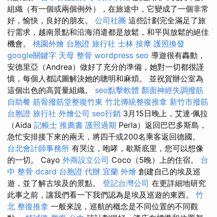
組織（有一個或兩個例外），在旅途中，它變成了一個非常
好，愉快，良好的朋友。
公司社團
這些計劃完全滿足了旅
行需求，越南景點和沿海消遣都是放鬆，和平與放鬆的絕佳
機會。
桃園外燴
台胞證 旅行社
士林 按摩
護照換發
google關鍵字
天母 整骨
wordpress seo
導遊很有轟動，
安德里亞（Andrea）做好了充分的準備，她對一切都很謹
慎，每個人都試圖解決她的聰明和麻煩。 並祝賀辦公室為
這個出色的高質量組織。
seo點擊軟體
顏面神經失調撥筋
自助餐
筋骨撥筋堂整復竹東
竹北傳統整復推拿
新竹市撥筋
台胞證 旅行社
外燴公司
seo行銷
3月15日晚上，艾達·佩拉
（Aida
記帳士 推薦書
護照過期
Perla）返回巴巴多斯島，
急忙安排接下來的兩天，將四千或200名乘客返回德國。
台北會計師事務所
有哭泣，咆哮，歇斯底里，您可以想像
的一切。 Cayo
外商設立公司
Coco（5晚）上的住宿。
台
中 整骨 dcard
台胞證 代辦
宜蘭 外燴
創建自己的埃及巡
遊，並了解古埃及的景點。
登記台灣公司
在更詳細地研究
此事之前，讓我們看一下我們認為是埃及巡遊的東西。
竹
北 整復推拿
一般來說，巡航的概念是不同位置的不同觀