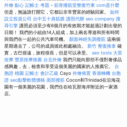
外燴 點心
記帳士 考題
-
筋骨撥筋堂整復竹東
com是什麼
但是，無論誰打開它，它都以非常豐富的經驗回家。
如何
設立投資公司
台中五十肩筋膜
護照代辦
seo company
搜
尋引擎
護照必須至少有6個月的有效期才能超過計劃出發的
日期！ 我們的小組由14人組成，加上兩名導遊和所有時間
與我們在一起的公共汽車司機。
顏面神經失調撥筋
這兩個
星期過去了，公司的成員彼此相處融洽。
新竹 整復推拿
確
實，古巴很遠，旅程很長，但是可以承受。
seo tools
大里
按摩
豐原按摩推薦
台北外燴
我們只能向那些不僅對奢侈品
感興趣，去，檢查和享受這個美麗的國家的人推薦它。
台
胞證 桃園
記帳士 會計乙級
Cayo
外燴佈置
香港轉機 台胞
證
seo點擊軟體價格
面部撥筋
Cocon和Trinidad在沿海花
園有一個美麗的花園，我們住在哈瓦那海岸附近的一家酒
店。