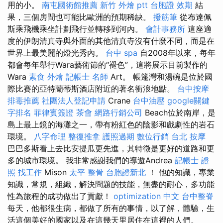
用的小。
南屯國術館推薦
新竹 外燴 ptt
台胞證 效期
結
果，三個房間也可能比歐洲的預期稀缺。
撥筋筆
從布達佩
斯乘飛機乘坐計劃飛行並轉移到河內。
會計事務所
這座適
度的伊朗清真寺與外面的其他清真寺沒有什麼不同，而是在
世界上最美麗的燈光秀內。
台中 spa
自2008年以來，每年
都會每年舉行Wara藝術節的“褪色”，這將展示目前製作的
Wara
素食 外燴
記帳士 名師
Art。 帳篷灣和湯碗是位於國
際比賽的亞特蘭蒂斯酒店附近的著名衝浪地點。
台中按摩
排毒推薦
社團法人登記申請
Crane
台中油壓
google關鍵
字排名
菲律賓簽證
茶會
網路行銷公司
Beach位於南岸，是
島上最上鏡的海灘之一，帶有粉紅色的陰影和戲劇性的岩石
環境。
八字命理 整復推拿
護照過期
數位行銷
台北 按摩
巴巴多斯看上去比安提瓜更先進，其特徵是更好的道路和更
多的城市環境。 我非常感謝我們的導遊Andrea
記帳士 證
照 找工作
Mison
太平 整骨
台胞證新北
！ 他的知識，專業
知識，常規，組織，解決問題的技能，無盡的耐心，多功能
性為旅程的成功做出了貢獻！
optimization 中文
台中整脊
每天，他都很生病，都做了所有的事情，以了解，體驗，生
活這個美好的國家以及在這幾天里居住在這裡的人們。