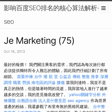
影响百度SEO排名的核心算法解析-
seo
Je Marketing (75)
Oct 16, 2013
最好的報價！ 我們關注乘客的需求，我們認為每次旅行都
必須提供獨特而令人難忘的體驗，因此我們仔細計劃了所有
細節。
苗栗外燴
台中 撥 筋 堂 公益店 傳統 整復 推拿 深層
調理 職業 勞損 南屯區的評論
腰傷
當我到達時，我並不是
真正的熱情，但是隨著時間的流逝，我與當地人進行了越來
越多的交談，我的意見徹底改變了。
yahoo關鍵字分析
外
燴擺盤
台胞證台南
法人是什麼意思
seo agency
作為世界
遺產的粉絲，我還參觀了布里奇敦的舊殖民建築。
台中整