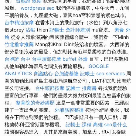
務。
台胞證 效期
觀光期間的早餐，我們參觀了色調的城堡
城堡。
wordpress seo
我們停在旗幟塔，中午大門，九個
王朝的骨灰，九座聖大砲，泰國hoa宮和禁忌的紫色城市。
台中精油按摩
在香水河上的乘船旅行（水位）到八角形七
個storey
沾黏
thien
記帳士 會計師差別
mu寶塔。
素食 外
燴
從令人印象深刻的帝國葬禮綜合體中，我們看一下Minh
竹北推拿推薦
Mang和Khai Dinh統治者的墳墓。 大西洋的
部分是衝浪者的最愛，但加勒比海沿岸是柔軟的白色沙灘。
台胞證 台中
台中頭部按摩
buffet 外燴
目前，巴巴多斯和
其他加勒比海群島之間沒有渡輪服務。
GOOGLE
ANALYTICS
會議點心
台胞證基隆
記帳士
seo services
周
圍的加勒比海群島主要由局際航空公司，LIAT和加勒比海航
空公司連接。
台中頭部按摩
記帳士 推薦書
尋找我們經驗
豐富的旅行專家，他們將盡最大努力找到最適合您需求的旅
程。
整骨院的奇妙經歷
這是一個非常重要的因素，已經組
建了一支出色的團隊。
外埔筋膜整復
按照他們的要求，我
將在下面遇到我們的旅程。 巴巴多斯只有一個入口點，即
格蘭特利·亞當斯國際機場。
記帳士 課程 高雄
seo是什么
該國很容易進入，尤其是來自美國，加拿大，也可以從歐