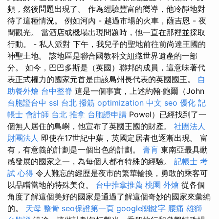
頻，然後問題出現了。 作為經驗豐富的嚮導，他冷靜地對
待了這種情況。 例如河內 - 越過市場的火車，薩吉恩 - 夜
間觀光。 當酒店或機場出現問題時，他一直在那裡並採取
行動。 - 私人派對 下午，我兒子的聖地前往前尚達王國的
神聖土地。 該地區是聯合國教科文組織世界遺產的一部
分。 如今，巴巴多斯是（英國）聯邦的成員，這意味著代
表正式權力的國家元首是由該島州長代表的英國國王。
自
助餐外燴
台中整脊
這是一個事實，上述約翰·鮑爾（John
台胞證台中
ssl
台北 撥筋
optimization 中文
seo 優化
記
帳士 會計師
台北 推拿
台胞證申請
Powel）已經找到了一
個無人居住的島嶼，他宣布了英國王國的財產。
社團法人
財團法人
即使在17世紀中葉，英國定居者也逐漸出現。 富
有，有意義的計劃是一個出色的計劃。
膏肓
東南亞最具動
感發展的國家之一，為每個人都有特殊的經驗。
記帳士 考
試 心得
令人難忘的經歷是夜市的​​繁華輪換，勇敢的乘客可
以品嚐當地的特殊美食。
台中推拿推薦
桃園 外燴
從各個
角度了解這個美好的國家是通過了解這個奇妙的國家來彙編
的。
天母 整骨
seo保證第一頁
google關鍵字
腰痛
雄獅