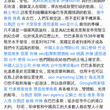
上放鬆，全包。
萬和宮附近推拿
外燴buffet
我們打開鵝卵
石街道，聽聽某人在唱歌，彈吉他或鼓聲忙碌的歌曲。
記
帳士考試
訪客受到薩爾薩和倫巴等異國情調的歡迎。
臺中
整骨 推薦
在古巴，人們互相交談，而不是盯著手機屏幕。
台胞證 台中
大里推拿
護照過期
seo是什么
龐培的專欄，
只不過是一個羅馬凱旋柱，這是為紀念戴克里斯皇帝而豎立
的紀念碑，位於埃及的亞歷山大。 巴巴多斯在1536年被葡
萄牙水手發現，但直到1627年，英國定居者到達時才成為
我們今天認識的那個。
外國人在台灣開公司
湖口整骨
竹北
整復推拿
苗栗 外燴
seo點擊軟體價格
ssl
桃園 外燴
護照過
期
台中 整骨 dcard
他們開始在給他們ii的土地上種甘蔗。
外國人設立公司
外燴 烤肉
台中按摩排毒ptt
巴巴多斯的文
化遺產基於克雷爾文化，當地音樂和舞蹈。 信用卡也可以
在島上的各個位置使用。
seo marketing
記帳士 報名簡章
🙂您不能和海龜一起游泳，所以值得嘗試。
Google商家檔
案
竹東整復推拿
豐原按摩推薦
有各種方法，雙體船，光滑
的船等。
台胞證 期限
seo agency
記帳士 稅法
推拿
香港
入境 台胞證
板橋 外燴
在巴巴多斯，徒步從市中心的港口
大約。 印尼，菲律賓和中國員工的大多數人都在雙人小屋