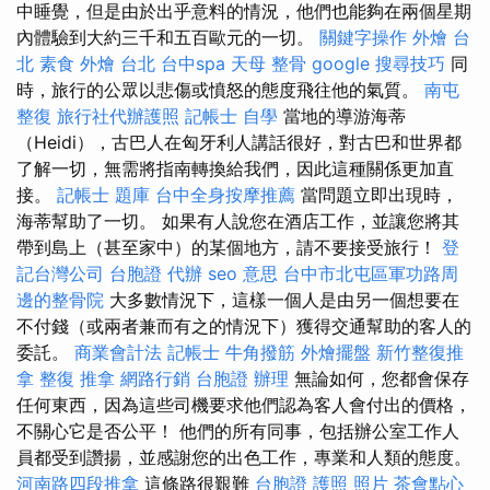
中睡覺，但是由於出乎意料的情況，他們也能夠在兩個星期
內體驗到大約三千和五百歐元的一切。
關鍵字操作
外燴 台
北
素食 外燴 台北
台中spa
天母 整骨
google 搜尋技巧
同
時，旅行的公眾以悲傷或憤怒的態度飛往他的氣質。
南屯
整復
旅行社代辦護照
記帳士 自學
當地的導游海蒂
（Heidi），古巴人在匈牙利人講話很好，對古巴和世界都
了解一切，無需將指南轉換給我們，因此這種關係更加直
接。
記帳士 題庫
台中全身按摩推薦
當問題立即出現時，
海蒂幫助了一切。 如果有人說您在酒店工作，並讓您將其
帶到島上（甚至家中）的某個地方，請不要接受旅行！
登
記台灣公司
台胞證 代辦
seo 意思
台中市北屯區軍功路周
邊的整骨院
大多數情況下，這樣一個人是由另一個想要在
不付錢（或兩者兼而有之的情況下）獲得交通幫助的客人的
委託。
商業會計法 記帳士
牛角撥筋
外燴擺盤
新竹整復推
拿
整復 推拿
網路行銷
台胞證 辦理
無論如何，您都會保存
任何東西，因為這些司機要求他們認為客人會付出的價格，
不關心它是否公平！ 他們的所有同事，包括辦公室工作人
員都受到讚揚，並感謝您的出色工作，專業和人類的態度。
河南路四段推拿
這條路很艱難
台胞證 護照 照片
茶會點心