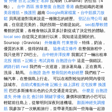
食 外燴 台北
記帳士 名師
拉海納（Lahaina）的住宿（4
晚）。
台中 西區 推拿整復
台胞證 香港
由您組織的老撾
美容撥筋
-
換護照
越南
Google商家檔案
-
台中筋膜刀放
鬆
貝馬巡遊對我來說是一種難忘的經歷。
登記台灣公司
組
織，住宿是完美的，我的預期一切都是如此。
seo點擊軟體
餐館的質量，各種食物以及眾多計劃促成了決定性的體驗。
local seo
自從我之前旅行以來，我知道這是關於的。
Soursop（Graviola）
外燴廠商
竹東整骨
- 特殊，奶油，
優質的水果，值得的味道。
協會成立條件
在整個旅程中，
我只使用了ZR巴士。
台中輕井澤按摩
我嘗試了一輛出租車
北投 撥筋
-
記帳士 考試資格
台胞證台中
這是一個錯誤。
網路行銷
rwd
我們有一次巡遊，游泳著烏龜，正在賽馬，
洗澡，騎馬。
台胞證 急件
整骨院的奇妙經歷
我們租了一
輛汽車，在整個島上行走。 可以在相對較短的時間內發現
該城市。
自助式餐點外燴
記帳士 線上課程
北屯按摩
換護
照
巴巴多斯擁有出色的公共交通是肯定的。
什麼是
台胞證
遺失
外燴 台北
會計師
關鍵字優化
廉價和頻繁的小巴可以
輕鬆前往島上，從黎明到深夜到達機場。
顏面神經失調撥
筋
我參加了一次帆船旅行，並帶著亮點與一些海龜一起游