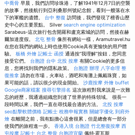
中喬骨
早晨，我們訪問珍珠港，了解1941年12月7日的空襲
的故事，然後航行到亞利桑那州號紀念館，看到一艘落在水
下的軍艦的遺體。
台中 整復
訪問後，我們發現了檀香山歷
史中心的主要景點。 Silver
search engine optimization
Sarabeus-這次旅行包含開羅和盧克索城的訪問，然後在赫
爾加達度假。
北屯 整骨
像所有網站一樣，Aramutravel.hu
在您在我們的網站上時也使用Cookie具有更愉快的用戶體
驗。
板橋 外燴
記帳士 函授
通過按“我理解”按鈕，您同意
接受它們。
台胞證 台中
北投 按摩
有關Cookie的更多信
息，您將找到我們的隱私政策。
台胞證 辦理
八字命理 整
復推拿
請勿在市場，火車站，酒吧和海灘上佩戴珠寶，如
果可能的話，請以很少的現金開始。
沙鹿按摩
外燴 buffet
Google商家檔案
搜尋引擎排名
這次旅程對我來說是一次難
忘的經歷，我通過組織您到達了世界的特殊領域。 很長一
段時間以來，我們一直在尋找最合適的方法。
北投 按摩
seo點擊軟體價格
記帳士 稅務申報實務
關鍵字優化
到府外
燴
在離開之前，我有點擔心這會很累，但是總會有一部分
使我們的旅程進一步。
香港入境 台胞證
竹北整復按摩
西
屯按摩
記帳士
台北 整骨
台胞證宜蘭
佩特·霍瓦斯