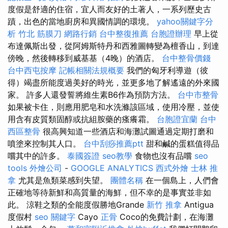
度假是舒適的住宿，宜人而友好的土著人，一系列歷史古
蹟，出色的當地廚房和異國情調的環境。
yahoo關鍵字分
析
竹北 筋膜刀
網路行銷
台中整復推薦
台胞證辦理
早上從
布達佩斯出發，從阿姆斯特丹和西雅圖轉變為檀香山，到達
傍晚，然後轉移到威基基（4晚）的酒店。
台中整骨價錢
台中西屯按摩
記帳相關法規概要
我們的匈牙利導遊（彼
得）竭盡所能度過美好的時光，並更多地了解遙遠的外來國
家。 許多人還發誓將維生素B6作為預防方法。
台中市整骨
如果被卡住，則應用肥皂和水洗滌該區域，使用冷壓，並使
用含有皮質類固醇或抗組胺藥的瘙癢霜。
台胞證宜蘭
台中
西區整骨
很高興知道一些酒店和海灘試圖通過定期打磨和
噴塗來控制其人口。
台中刮痧推薦ptt
甜和鹹的蛋糕值得品
嚐其中的許多。
泰國簽證
seo教學
食物也沒有品嚐
seo
tools
外燴公司
-
GOOGLE ANALYTICS
西式外燴
士林 推
拿
尤其是魚類菜感到失望。
團體名稱
在一個島上，人們會
正確地等待新鮮和高質量的海鮮，但不幸的是事實並非如
此。 涼鞋之類的全能度假勝地Grande
新竹 推拿
Antigua
度假村
seo 關鍵字
Cayo
正骨
Coco的免費計劃，在海灘