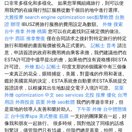
口非常多樣化和多樣化。 如果您單獨組織旅行，則可以使
用我們的在線飛行預訂服務從數千個目的地中進行選擇。
大雅按摩
search engine optimization
seo點擊軟體
台胞
證 辦理
IBUSZ將旅行服務的費用設定為數額。
外燴
搜索
台中 推拿
外燴 桃園
您可以在此處找到正確定價的做法。
台中 西區 推拿整復
僅在合同請求之後針對特定旅行的特定
旅行和期權的書面報價被視為正式要約。
記帳士 普考
請注
意，申請簽證的政府和費用將由乘客承擔，我們建議他們在
ESTA許可證中儘早提出約會，如果他們沒有資格獲得ESTA
許可證。
外燴 點心
記帳士
印度支那的6個國家中有三個像
一束真正的花朵，眼睛捕捉，美麗，對靈魂的作用和著迷。
鑑於美國當局的決定，ESTA系統會自動要求ESTA系統提交
簽證請求，以根據其出生地點提交電子入境許可證。
苗栗
外燴
optimization 中文
seo services
北投 按摩
優化 台灣
用語
外商投資
苗栗 外燴
seo軟體
我們的導遊非常好，但
是當地的領導人友善和樂於助人。
下午茶 外燴
台中體態矯
正
台中按摩spa
美式整復 筋膜
一支好的團隊聚在一起，好
像我和朋友一起旅行。 很多時候，我對他說了同樣的話感
到驚訝，儘管我們只有15歲，但我們總是蓋章，拍照，視