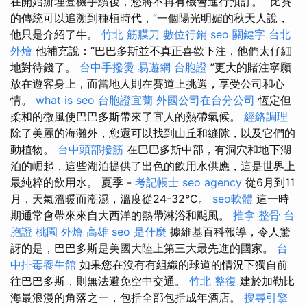
在開始辦理登機手續後，您將不再有機會進行預訂。 “比賽
的傳統可以追溯到種植時代，”一個陽光明媚的秋天人說，
他只是介紹了牛。
竹北 筋膜刀
數位行銷
seo 關鍵字
台北
外燴
他補充說：“巴巴多斯並不真正喜歡下注，他們太仔細
地對待錢了。
台中手撥燙
易遊網 台胞證
”更大的賭注寧願
放在遊客身上，而當地人則在賽道上挑選，享受公司和心
情。
what is seo
台胞證宜蘭
外國公司在台分公司
恆定但
柔和的微風使巴巴多斯帶來了宜人的熱帶氣候。
經絡調理
除了美麗的海灘外，您還可以找到山丘和縫隙，以及它們的
動植物。
台中頭部撥筋
在巴巴多斯中部，有洞穴和地下湖
泊的崛起，這些湖泊提供了出色的飲用水供應，這是世界上
最純粹的飲用水。 夏季 -
考記帳士
seo agency
從6月到11
月，天氣溫暖而潮濕，溫度從24-32°C。
seo軟體
這一時
期通常會帶來來自大西洋的熱帶淋浴和颶風。
推拿 整骨
台
胞證 桃園
外燴 高雄
seo 是什麼
據維基百科報導，令人驚
訝的是，巴巴多斯是美國大陸上第三大最先進的國家。
台
中排毒養生館
如果您在沒有有組織的球道的情況下獨自前
往巴巴多斯，則無法避免空中交通。
竹北 整復
建於加勒比
海最浪漫的角落之一，包括全部包括成年酒店。
搜尋引擎