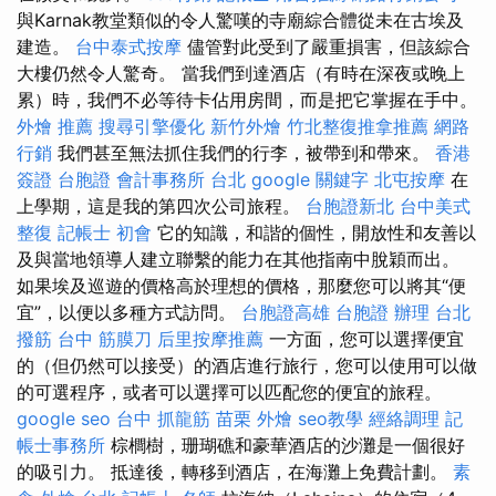
與Karnak教堂類似的令人驚嘆的寺廟綜合體從未在古埃及
建造。
台中泰式按摩
儘管對此受到了嚴重損害，但該綜合
大樓仍然令人驚奇。 當我們到達酒店（有時在深夜或晚上
累）時，我們不必等待卡佔用房間，而是把它掌握在手中。
外燴 推薦
搜尋引擎優化
新竹外燴
竹北整復推拿推薦
網路
行銷
我們甚至無法抓住我們的行李，被帶到和帶來。
香港
簽證 台胞證
會計事務所 台北
google 關鍵字
北屯按摩
在
上學期，這是我的第四次公司旅程。
台胞證新北
台中美式
整復
記帳士 初會
它的知識，和諧的個性，開放性和友善以
及與當地領導人建立聯繫的能力在其他指南中脫穎而出。
如果埃及巡遊的價格高於理想的價格，那麼您可以將其“便
宜”，以便以多種方式訪問​​。
台胞證高雄
台胞證 辦理
台北
撥筋
台中 筋膜刀
后里按摩推薦
一方面，您可以選擇便宜
的（但仍然可以接受）的酒店進行旅行，您可以使用可以做
的可選程序，或者可以選擇可以匹配您的便宜的旅程。
google seo
台中 抓龍筋
苗栗 外燴
seo教學
經絡調理
記
帳士事務所
棕櫚樹，珊瑚礁和豪華酒店的沙灘是一個很好
的吸引力。 抵達後，轉移到酒店，在海灘上免費計劃。
素