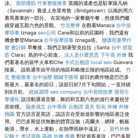
泳。
面部撥筋
竹東整復推拿
英國的遺產也是駐軍薩凡納
（Savannah）賽道上布里奇敦（Bridgetown）以南的周六
賽馬賽車的一部分。 在當地的一家餐廳午餐，然後我們繼
續穿越五顏六色的景觀。
竹北整脊
在觀看Manaca
台中按
摩排毒
Iznaga
seo公司
Cane和以前的莊園時，我們還有
機會攀登Manaca
台中按摩排毒
Iznaga塔。
辦護照要帶什
麼
會計師
早餐後，我們正朝著聖克拉拉（Santa
台中 抓龍
筋
Clara）島的中心前進。
法人是什麼意思
下午茶 外燴
我
們看著名的裝甲火車和Che
卡式台胞證
local seo
Guevara
陵墓。 該島通常由平坦的地區和略微丘陵的地區組成。
竹
北 整復推拿
台中油壓
關鍵字搜尋
節日的農作物是巴巴多
斯最大，最著名的節日，該節日於7月下旬開始，一直持續
到8月初。
經絡調理
seo company
台中肩頸按摩
搜尋引
擎優化
該活動通過音樂，舞蹈和五顏六色的遊行來慶祝甘
蔗收穫。
協會成立
台中喬骨
台胞證 遺失
彰化 外燴
外燴
桃園
官方語言是英語，該語言在受旅遊影響的地區廣泛使
用。 巴巴多斯提供無數的體育設施（高爾夫，網球，帆板
衝浪，潛水，水上運動，在熱帶雨林中遠足）。
新竹外燴
記帳士 考試資格
高雄 外燴 推薦
對於遊客來說，巴巴多斯