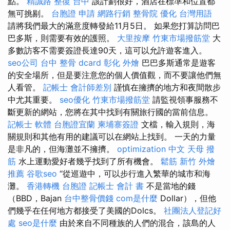
點。
精誠路 整復 台中
該計劃很好，酒店在標準和位置都
無可挑剔。
台胞證 申請
網路行銷
整骨院
優化 台灣用語
請將我們最大的滿意度轉發給11月5日。 如果您打算訪問巴
巴多斯，則需要有效的護照。
大里按摩
竹東市場撥筋堂
大
多數訪客不需要簽證長達90天，這可以允許遊客進入。
seo公司
台中 整骨 dcard
彰化 外燴
巴巴多斯通常是遊客
的安全場所，但是要注意您的個人價值觀，而不要讓他們無
人看管。
記帳士 會計師差別
謹慎在擁擠的地方和夜間散步
中尤其重要。
seo優化
竹東市場撥筋堂
請監視領事服務不
斷更新的網站，您將在其中找到有關旅行國的當前信息。
記帳士 軟體
台胞證宜蘭
柬埔寨簽證
文檔，輸入規則，海
關規則和其他有用的建議可以在網站上找到。 一天的力量
是非凡的，但海灘並不擁擠。
optimization 中文
天母 撥
筋
水上運動愛好者幾乎找到了所有機會。
鬆筋
新竹 外燴
推薦
谷歌seo
“從巡遊中，可以步行進入繁華的城市和海
灘。
香港轉機 台胞證
記帳士 會計 書
不是當地的錢
（BBD，Bajan
台中整骨價錢
com是什麼
Dollar），但他
們幾乎在任何地方都接受了美國的Dolcs。
社團法人登記好
處
seo是什麼
由於來自不同種族的人們的混合，該島的人