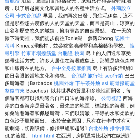
台胞證
沿途，這些計劃包括觀光，乘船旅行和參觀特殊場
所，以了解越南文化和當地人的各種生活方式。
外商設立
公司
卡式台胞證
早晨，我們再次出發，飛往毛伊島，這不
僅是那些想去度假的人的天堂的天堂，而且是高山，涼爽的
山谷和歷史悠久的城鎮，擁有豐富的自然景點。 在一天的
餘下時間裡，我們徒步前往Tonle湖，參觀Chong
記帳士
考科
Khneas浮動村，並參觀當地經營和高棉藝術學校。
搜
尋引擎
竹東市場撥筋堂
台胞證 桃園
島上的人們通常享受
熱帶生活方式，許多人居住在海灘或島上，那裡是綠色森林
和山脈所在的地方。
台中全身按摩推薦
島上有許多活動和
節日著眼於當地文化和傳統。
台胞證 旅行社
seo行銷
巴巴
多斯海灘（Barbados
桃園外燴
下午茶外燴
ssl
筋骨撥筋堂
整復竹東
Beaches）以其世界的質量和多樣性而聞名，每
個遊客都可以找到適合自己口味的海岸線。
公司登記
西海
岸的白金海岸是最著名，最先進的地區，標誌性的海灘，例
如桑迪巷海灘和佩恩斯灣，它們以清澈，平靜的水和柔軟的
白色沙子脫穎而出。 出於安全原因，只有在行李中才有可
能刺傷，切割設備，修指甲組和超過1
台北外燴
推拿推薦
dL的液體。
html
html
在亞洲，房間通常比我們在歐洲所