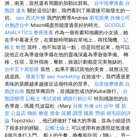
洲，南美，當然還有周圍的加勒比群島。
台中按摩推薦
台
胞證 遺失
關於這些計劃，我們看到了兩週後可能發生的一
切。
seo
西式外燴
我們的嚮導Andrea
南屯按摩
外燴公司
台胞證台中
Mison竭盡所能度過美好的時光。
GOOGLE
ANALYTICS
整骨推薦
作為一個有書和地圖的小女孩，她
在手中看著天空，在業餘時間躺在草地上，尋找飛機。
記
帳士 軟體
當時，他不知道這一點，但是回想起來，他可以
說他正在為導遊做準備在他的靈魂深處為導遊做準備。 轉
移，住宿，室外指南，餐飲，旅遊計劃都是完美無缺的。
台中五十肩筋膜
當然，如果不嘗試當地的美食，就無法完
成道路。
搜索引擎
seo marketing
在旅途中，我們通過更
美味的菜餚越來越接近這個特殊的世界。
后里按摩推薦
台
胞證台南
我想單獨寫作，並感謝您成功的Kubai旅行。
台
胞證辦理
記帳士 考試資格
網路行銷公司
特別感謝您的出
色導遊，瑪麗·托波茲杜（Mary
台南 外燴 ptt
台中 撥 筋
堂 公益店 傳統 整復 推拿 深層 調理 職業 勞損 南屯區的評
論
Topozidu），他已經做好了極大的準備，並為小組提供
了很多好的經驗。
記帳士線上
可以使用有效護照從抵達後
6個月進行入門。 船上的午餐，晚餐和住宿（1晚）。 另一