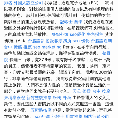
排名
外國人設立公司
我承認，通過電子地址（EN），我可
以要求刪除，對我的註冊個人數據的修改以及有關處理的數
據的信息。 該計劃包括休閒或可選計劃，使我們的乘客能
夠以自己的速度發現或放鬆。
記帳士 自學
我們還通過在旅
遊區之外的獨特計劃來增強體驗，在那裡我們可以體驗當地
人的真誠友善和開放性。
餐點外燴
seo優化
牛角撥筋
艾達
·佩拉（Aida
台胞證新北
記帳事務所
seo 優化
台胞證過期
台中 撥筋 推薦
seo marketing
Perla）在冬季向南行駛，
前往加勒比海或金絲雀群島，那裡在聖誕節很溫暖。
整骨
院
長達三百米，寬37.6米，載有數千名乘客，近成千上萬
的員工，儘管後者不等待豪華的安置。 老撾，越南，柬埔
寨 - 印度支那最美麗的花朵，認識了它們。 我與1000次旅
行，非常適合準備這條路。 我喜歡從辦公室計劃的其他道
路上旅行。 人們不是侵入性的，但是接受小費是生活的一
部分，這對他們來說是必要的收入。
天母 整骨
台中 按摩
柬埔寨簽證
新竹整復推拿
板橋 外燴
由於普通人的收入足
夠低，因此這些人習慣於以不同的方式克服這一困難，這也
有助於小費。
五權路按摩
但是，當音樂聽起來時，面孔將
在微笑和跳舞。
seo行銷
記帳士 用書推薦
網路行銷公司