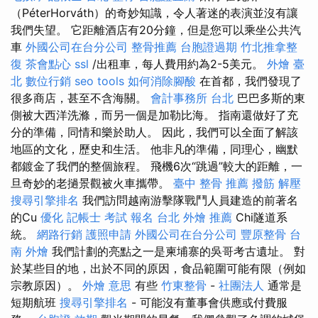
（PéterHorváth）的奇妙知識，令人著迷的表演並沒有讓
我們失望。 它距離酒店有20分鐘，但是您可以乘坐公共汽
車
外國公司在台分公司
整骨推薦
台胞證過期
竹北推拿整
復
茶會點心
ssl
/出租車，每人費用約為2-5美元。
外燴 臺
北
數位行銷
seo tools
如何消除腳酸
在首都，我們發現了
很多商店，甚至不含海關。
會計事務所 台北
巴巴多斯的東
側被大西洋洗滌，而另一個是加勒比海。 指南還做好了充
分的準備，同情和樂於助人。 因此，我們可以全面了解該
地區的文化，歷史和生活。 他非凡的準備，同理心，幽默
都鍍金了我們的整個旅程。 飛機6次“跳過”較大的距離，一
旦奇妙的老撾景觀被火車攜帶。
臺中 整骨 推薦
撥筋 解壓
搜尋引擎排名
我們訪問越南游擊隊戰鬥人員建造的前著名
的Cu
優化
記帳士 考試 報名
台北 外燴 推薦
Chi隧道系
統。
網路行銷
護照申請
外國公司在台分公司
豐原整骨
台
南 外燴
我們計劃的亮點之一是柬埔寨的吳哥考古遺址。 對
於某些目的地，出於不同的原因，食品範圍可能有限（例如
宗教原因）。
外燴 意思
有些
竹東整骨
-
社團法人
通常是
短期航班
搜尋引擎排名
- 可能沒有董事會供應或付費服