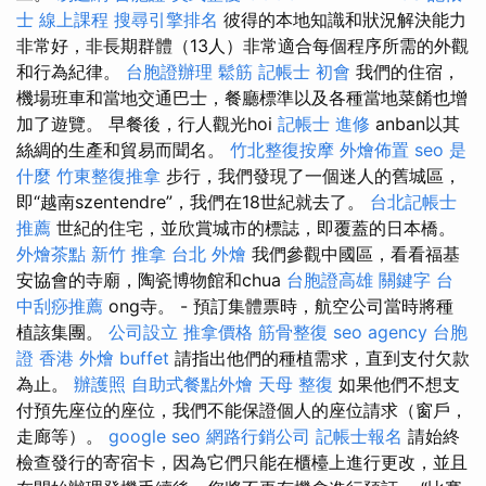
士 線上課程
搜尋引擎排名
彼得的本地知識和狀況解決能力
非常好，非長期群體（13人）非常適合每個程序所需的外觀
和行為紀律。
台胞證辦理
鬆筋
記帳士 初會
我們的住宿，
機場班車和當地交通巴士，餐廳標準以及各種當地菜餚也增
加了遊覽。 早餐後，行人觀光hoi
記帳士 進修
anban以其
絲綢的生產和貿易而聞名。
竹北整復按摩
外燴佈置
seo 是
什麼
竹東整復推拿
步行，我們發現了一個迷人的舊城區，
即“越南szentendre”，我們在18世紀就去了。
台北記帳士
推薦
世紀的住宅，並欣賞城市的標誌，即覆蓋的日本橋。
外燴茶點
新竹 推拿
台北 外燴
我們參觀中國區，看看福基
安協會的寺廟，陶瓷博物館和chua
台胞證高雄
關鍵字
台
中刮痧推薦
ong寺。 - 預訂集體票時，航空公司當時將種
植該集團。
公司設立
推拿價格
筋骨整復
seo agency
台胞
證 香港
外燴 buffet
請指出他們的種植需求，直到支付欠款
為止。
辦護照
自助式餐點外燴
天母 整復
如果他們不想支
付預先座位的座位，我們不能保證個人的座位請求（窗戶，
走廊等）。
google seo
網路行銷公司
記帳士報名
請始終
檢查發行的寄宿卡，因為它們只能在櫃檯上進行更改，並且