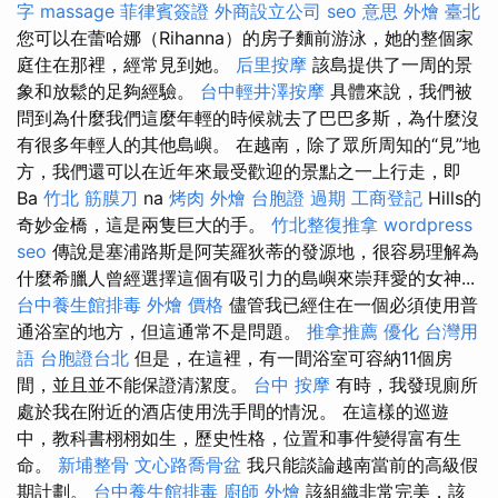
字
massage
菲律賓簽證
外商設立公司
seo 意思
外燴 臺北
您可以在蕾哈娜（Rihanna）的房子麵前游泳，她的整個家
庭住在那裡，經常見到她。
后里按摩
該島提供了一周的景
象和放鬆的足夠經驗。
台中輕井澤按摩
具體來說，我們被
問到為什麼我們這麼年輕的時候就去了巴巴多斯，為什麼沒
有很多年輕人的其他島嶼。 在越南，除了眾所周知的“見”地
方，我們還可以在近年來最受歡迎的景點之一上行走，即
Ba
竹北 筋膜刀
na
烤肉 外燴
台胞證 過期
工商登記
Hills的
奇妙金橋，這是兩隻巨大的手。
竹北整復推拿
wordpress
seo
傳說是塞浦路斯是阿芙羅狄蒂的發源地，很容易理解為
什麼希臘人曾經選擇這個有吸引力的島嶼來崇拜愛的女神...
台中養生館排毒
外燴 價格
儘管我已經住在一個必須使用普
通浴室的地方，但這通常不是問題。
推拿推薦
優化 台灣用
語
台胞證台北
但是，在這裡，有一間浴室可容納11個房
間，並且並不能保證清潔度。
台中 按摩
有時，我發現廁所
處於我在附近的酒店使用洗手間的情況。 在這樣的巡遊
中，教科書栩栩如生，歷史性格，位置和事件變得富有生
命。
新埔整骨
文心路喬骨盆
我只能談論越南當前的高級假
期計劃。
台中養生館排毒
廚師 外燴
該組織非常完美，該