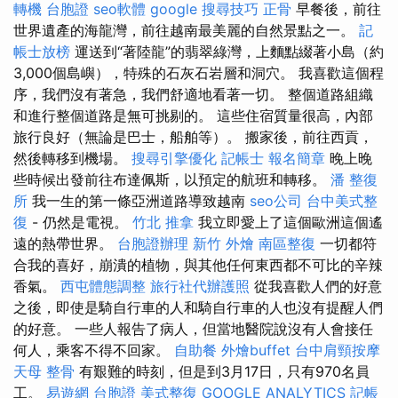
轉機 台胞證
seo軟體
google 搜尋技巧
正骨
早餐後，前往
世界遺產的海龍灣，前往越南最美麗的自然景點之一。
記
帳士放榜
運送到“著陸龍”的翡翠綠灣，上麵點綴著小島（約
3,000個島嶼），特殊的石灰石岩層和洞穴。 我喜歡這個程
序，我們沒有著急，我們舒適地看著一切。 整個道路組織
和進行整個道路是無可挑剔的。 這些住宿質量很高，內部
旅行良好（無論是巴士，船舶等）。 搬家後，前往西貢，
然後轉移到機場。
搜尋引擎優化
記帳士 報名簡章
晚上晚
些時候出發前往布達佩斯，以預定的航班和轉移。
潘 整復
所
我一生的第一條亞洲道路導致越南
seo公司
台中美式整
復
- 仍然是電視。
竹北 推拿
我立即愛上了這個歐洲這個遙
遠的熱帶世界。
台胞證辦理
新竹 外燴
南區整復
一切都符
合我的喜好，崩潰的植物，與其他任何東西都不可比的辛辣
香氣。
西屯體態調整
旅行社代辦護照
從我喜歡人們的好意
之後，即使是騎自行車的人和騎自行車的人也沒有提醒人們
的好意。 一些人報告了病人，但當地醫院說沒有人會接任
何人，乘客不得不回家。
自助餐
外燴buffet
台中肩頸按摩
天母 整骨
有艱難的時刻，但是到3月17日，只有970名員
工。
易遊網 台胞證
美式整復
GOOGLE ANALYTICS
記帳