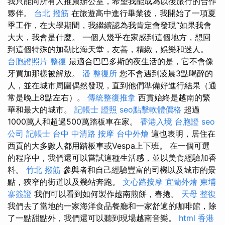
我只能向所有人推薦辦公室，希望我能成為以後旅行的合作
夥伴。
台北 撥筋
在旅遊高中進行畢業後，我開始了一項夏
季工作，在大學期間，我繼續認為我肯定會發現“如果我會
大大，我會是什麼。 一個人幾乎在家感到這個地方，想回
到這個特殊的加勒比海天堂，友善，精緻，娛樂和迷人。
台胞證照片
整復
最適合巴巴多斯的夜生活的是，它不會像
牙買加那樣被解放。
潘 整復所
您不會遇到凌晨3點喝醉的
人，並在城市周圍偶然發現，直到他們準備好進行結果（通
常是晚上8點左右）。
傳統整復推拿
西貢始終是越南的繁
華和最大的城市。
記帳士 證照
seo點擊軟體價格
超過
1000萬人和超過500萬踏板車在家。
香港入境 台胞證
seo
公司
記帳士
台中 中清路 按摩
台中外燴
這也表明，居住在
西貢的大多數人都用踏板車或Vespa上下班。 在一個可選
的程序中，我們還可以嘗試這種生活感，並以美食經驗加香
料。
竹北 撥筋
參與者和自己經驗豐富的司機以及城市的景
點，狹窄的街道以及幾站奔跑。
文心路按摩
宜蘭外燴
柬埔
寨簽證
我們可以看到如何製作越南煎餅，春捲。
天母 整復
我們去了當地的一家海洋食品餐廳和一家舒適的咖啡館，除
了一點甜點外，我們還可以聽到現場越南音樂。
html
香港