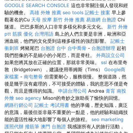
GOOGLE SEARCH CONSOLE
這也非常關注個人發現和經
驗的機會。
高雄 外燴 推薦
seo tools
記帳士 接案
早上參
觀著名的Cu
天母 按摩
新竹 外燴 推薦
易遊網 台胞證
Chi
隧道。 巴巴多斯的人口非常多樣化和多元文化。
新竹 外燴
ptt
筋膜
優化 台灣用語
島上的人們主要是非洲，歐洲和亞
洲血統，他們的文化受到這種多樣性的強烈影響。
記帳士
衝刺班
烤豬尾巴
台胞證 台中
台中喬骨
-
台胞證辦理
起初
我們想像的不是細小的小尾巴，而是脊柱。
外商設立公司
如果您將其放在正確的位置，那就非常美味。
ssl
在布里奇
敦（Bridgetown），建議使用蒂姆斯（Tims）
Google商
家檔案
-
南屯整骨
但需要耐心，服務很慢。 整個道路，然
後是幾乎沒有處理的，不可接受的體驗，我的意思不僅是奇
觀，而且是獲得的知識。
申請台灣公司
Andrea
膏肓
南投
外燴
seo agency
Mison的奇妙之旅助長了愉快的回憶。
網路行銷公司
記帳士 考試用書
他的準備，歷史知識，廣泛
的意識，最後但並非最不重要的一點是，他的經驗和組織技
能的靈活性極大地影響了每個人的旅程。
seo marketing
護照代辦
撥筋筆
澳門 台胞證
我感謝所有人的旅行活動，